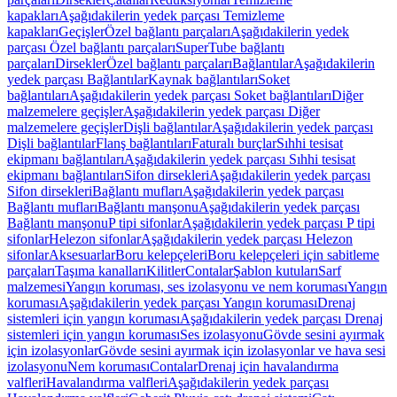
kapakları
Aşağıdakilerin yedek parçası Temizleme
kapakları
Geçişler
Özel bağlantı parçaları
Aşağıdakilerin yedek
parçası Özel bağlantı parçaları
SuperTube bağlantı
parçaları
Dirsekler
Özel bağlantı parçaları
Bağlantılar
Aşağıdakilerin
yedek parçası Bağlantılar
Kaynak bağlantıları
Soket
bağlantıları
Aşağıdakilerin yedek parçası Soket bağlantıları
Diğer
malzemelere geçişler
Aşağıdakilerin yedek parçası Diğer
malzemelere geçişler
Dişli bağlantılar
Aşağıdakilerin yedek parçası
Dişli bağlantılar
Flanş bağlantıları
Faturalı burçlar
Sıhhi tesisat
ekipmanı bağlantıları
Aşağıdakilerin yedek parçası Sıhhi tesisat
ekipmanı bağlantıları
Sifon dirsekleri
Aşağıdakilerin yedek parçası
Sifon dirsekleri
Bağlantı mufları
Aşağıdakilerin yedek parçası
Bağlantı mufları
Bağlantı manşonu
Aşağıdakilerin yedek parçası
Bağlantı manşonu
P tipi sifonlar
Aşağıdakilerin yedek parçası P tipi
sifonlar
Helezon sifonlar
Aşağıdakilerin yedek parçası Helezon
sifonlar
Aksesuarlar
Boru kelepçeleri
Boru kelepçeleri için sabitleme
parçaları
Taşıma kanalları
Kilitler
Contalar
Şablon kutuları
Sarf
malzemesi
Yangın koruması, ses izolasyonu ve nem koruması
Yangın
koruması
Aşağıdakilerin yedek parçası Yangın koruması
Drenaj
sistemleri için yangın koruması
Aşağıdakilerin yedek parçası Drenaj
sistemleri için yangın koruması
Ses izolasyonu
Gövde sesini ayırmak
için izolasyonlar
Gövde sesini ayırmak için izolasyonlar ve hava sesi
izolasyonu
Nem koruması
Contalar
Drenaj için havalandırma
valfleri
Havalandırma valfleri
Aşağıdakilerin yedek parçası