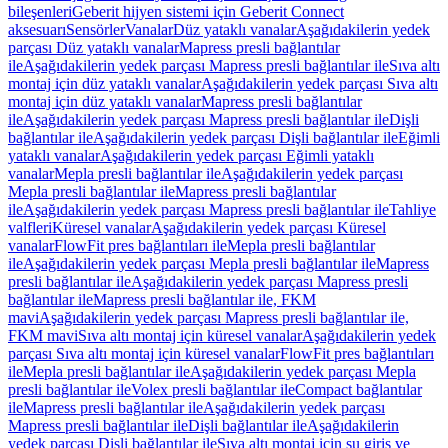
bileşenleri
Geberit hijyen sistemi için Geberit Connect
aksesuarı
Sensörler
Vanalar
Düz yataklı vanalar
Aşağıdakilerin yedek
parçası Düz yataklı vanalar
Mapress presli bağlantılar
ile
Aşağıdakilerin yedek parçası Mapress presli bağlantılar ile
Sıva altı
montaj için düz yataklı vanalar
Aşağıdakilerin yedek parçası Sıva altı
montaj için düz yataklı vanalar
Mapress presli bağlantılar
ile
Aşağıdakilerin yedek parçası Mapress presli bağlantılar ile
Dişli
bağlantılar ile
Aşağıdakilerin yedek parçası Dişli bağlantılar ile
Eğimli
yataklı vanalar
Aşağıdakilerin yedek parçası Eğimli yataklı
vanalar
Mepla presli bağlantılar ile
Aşağıdakilerin yedek parçası
Mepla presli bağlantılar ile
Mapress presli bağlantılar
ile
Aşağıdakilerin yedek parçası Mapress presli bağlantılar ile
Tahliye
valfleri
Küresel vanalar
Aşağıdakilerin yedek parçası Küresel
vanalar
FlowFit pres bağlantıları ile
Mepla presli bağlantılar
ile
Aşağıdakilerin yedek parçası Mepla presli bağlantılar ile
Mapress
presli bağlantılar ile
Aşağıdakilerin yedek parçası Mapress presli
bağlantılar ile
Mapress presli bağlantılar ile, FKM
mavi
Aşağıdakilerin yedek parçası Mapress presli bağlantılar ile,
FKM mavi
Sıva altı montaj için küresel vanalar
Aşağıdakilerin yedek
parçası Sıva altı montaj için küresel vanalar
FlowFit pres bağlantıları
ile
Mepla presli bağlantılar ile
Aşağıdakilerin yedek parçası Mepla
presli bağlantılar ile
Volex presli bağlantılar ile
Compact bağlantılar
ile
Mapress presli bağlantılar ile
Aşağıdakilerin yedek parçası
Mapress presli bağlantılar ile
Dişli bağlantılar ile
Aşağıdakilerin
yedek parçası Dişli bağlantılar ile
Sıva altı montaj için su giriş ve