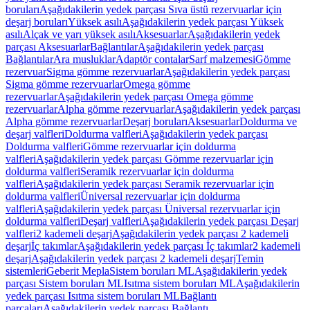
boruları
Aşağıdakilerin yedek parçası Sıva üstü rezervuarlar için
deşarj boruları
Yüksek asılı
Aşağıdakilerin yedek parçası Yüksek
asılı
Alçak ve yarı yüksek asılı
Aksesuarlar
Aşağıdakilerin yedek
parçası Aksesuarlar
Bağlantılar
Aşağıdakilerin yedek parçası
Bağlantılar
Ara musluklar
Adaptör contalar
Sarf malzemesi
Gömme
rezervuar
Sigma gömme rezervuarlar
Aşağıdakilerin yedek parçası
Sigma gömme rezervuarlar
Omega gömme
rezervuarlar
Aşağıdakilerin yedek parçası Omega gömme
rezervuarlar
Alpha gömme rezervuarlar
Aşağıdakilerin yedek parçası
Alpha gömme rezervuarlar
Deşarj boruları
Aksesuarlar
Doldurma ve
deşarj valfleri
Doldurma valfleri
Aşağıdakilerin yedek parçası
Doldurma valfleri
Gömme rezervuarlar için doldurma
valfleri
Aşağıdakilerin yedek parçası Gömme rezervuarlar için
doldurma valfleri
Seramik rezervuarlar için doldurma
valfleri
Aşağıdakilerin yedek parçası Seramik rezervuarlar için
doldurma valfleri
Üniversal rezervuarlar için doldurma
valfleri
Aşağıdakilerin yedek parçası Üniversal rezervuarlar için
doldurma valfleri
Deşarj valfleri
Aşağıdakilerin yedek parçası Deşarj
valfleri
2 kademeli deşarj
Aşağıdakilerin yedek parçası 2 kademeli
deşarj
İç takımlar
Aşağıdakilerin yedek parçası İç takımlar
2 kademeli
deşarj
Aşağıdakilerin yedek parçası 2 kademeli deşarj
Temin
sistemleri
Geberit Mepla
Sistem boruları ML
Aşağıdakilerin yedek
parçası Sistem boruları ML
Isıtma sistem boruları ML
Aşağıdakilerin
yedek parçası Isıtma sistem boruları ML
Bağlantı
parçaları
Aşağıdakilerin yedek parçası Bağlantı