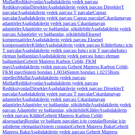
Muflar
Redüksiyonlar
Aşağıdakilerin yedek parçası
Redüksiyonlar
Dirsekler
Aşağıdakilerin yedek parçası Dirsekler
T
parçalar
Aşağıdakilerin yedek parçası T parçalar
Çapraz
parçalar
Aşağıdakilerin yedek parçası Çapraz parçalar
Çıkarılamayan
adaptörler
Aşağıdakilerin yedek parçası Çıkarılamayan
adaptörler
Adaptörler ve bağlantılar, sökülebilir
Aşağıdakilerin yedek
parçası Adaptörler ve bağlantılar, sökülebilir
Eksenel
kompensatörler
Aşağıdakilerin yedek parçası Eksenel
kompensatörler
Kilitler
Aşağıdakilerin yedek parçası Kilitler
Isıtıcı için
T parçalar
Aşağıdakilerin yedek parçası Isıtıcı için T parçalar
Isıtıcı
eleman bağlantıları
Aşağıdakilerin yedek parçası Isıtıcı eleman
bağlantıları
Geberit Mapress Karbon Çeliği, FKM
mavi
Aşağıdakilerin yedek parçası Geberit Mapress Karbon Çeliği,
FKM mavi
Sistem boruları 1.0034
Sistem boruları 1.0215
Boru
nipelleri
Muflar
Aşağıdakilerin yedek parçası
Muflar
Redüksiyonlar
Aşağıdakilerin yedek parçası
Redüksiyonlar
Dirsekler
Aşağıdakilerin yedek parçası Dirsekler
T
parçalar
Aşağıdakilerin yedek parçası T parçalar
Çıkarılamayan
adaptörler
Aşağıdakilerin yedek parçası Çıkarılamayan
adaptörler
Adaptörler ve bağlantılar, sökülebilir
Aşağıdakilerin yedek
parçası Adaptörler ve bağlantılar, sökülebilir
Kilitler
Aşağıdakilerin
yedek parçası Kilitler
Geberit Mapress Karbon Çeliği
aksesuarları
Borular ve bağlantı parçaları için contalar
Borular için
sabitleme elemanları
Sistem contaları
Geberit Mapress Bakır
Geberit
Mapress Bakır
Aşağıdakilerin yedek parçası Geberit Mapress