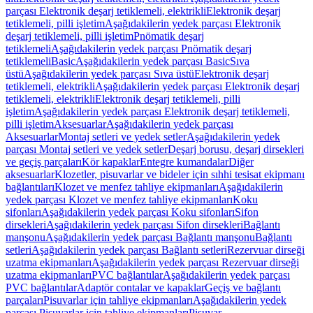
parçası Elektronik deşarj tetiklemeli, elektrikli
Elektronik deşarj
tetiklemeli, pilli işletim
Aşağıdakilerin yedek parçası Elektronik
deşarj tetiklemeli, pilli işletim
Pnömatik deşarj
tetiklemeli
Aşağıdakilerin yedek parçası Pnömatik deşarj
tetiklemeli
Basic
Aşağıdakilerin yedek parçası Basic
Sıva
üstü
Aşağıdakilerin yedek parçası Sıva üstü
Elektronik deşarj
tetiklemeli, elektrikli
Aşağıdakilerin yedek parçası Elektronik deşarj
tetiklemeli, elektrikli
Elektronik deşarj tetiklemeli, pilli
işletim
Aşağıdakilerin yedek parçası Elektronik deşarj tetiklemeli,
pilli işletim
Aksesuarlar
Aşağıdakilerin yedek parçası
Aksesuarlar
Montaj setleri ve yedek setler
Aşağıdakilerin yedek
parçası Montaj setleri ve yedek setler
Deşarj borusu, deşarj dirsekleri
ve geçiş parçaları
Kör kapaklar
Entegre kumandalar
Diğer
aksesuarlar
Klozetler, pisuvarlar ve bideler için sıhhi tesisat ekipmanı
bağlantıları
Klozet ve menfez tahliye ekipmanları
Aşağıdakilerin
yedek parçası Klozet ve menfez tahliye ekipmanları
Koku
sifonları
Aşağıdakilerin yedek parçası Koku sifonları
Sifon
dirsekleri
Aşağıdakilerin yedek parçası Sifon dirsekleri
Bağlantı
manşonu
Aşağıdakilerin yedek parçası Bağlantı manşonu
Bağlantı
setleri
Aşağıdakilerin yedek parçası Bağlantı setleri
Rezervuar dirseği
uzatma ekipmanları
Aşağıdakilerin yedek parçası Rezervuar dirseği
uzatma ekipmanları
PVC bağlantılar
Aşağıdakilerin yedek parçası
PVC bağlantılar
Adaptör contalar ve kapaklar
Geçiş ve bağlantı
parçaları
Pisuvarlar için tahliye ekipmanları
Aşağıdakilerin yedek
parçası Pisuvarlar için tahliye ekipmanları
Pisuvar