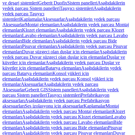
ve deşarj sistemleri
Geberit Duofix
Sistem panelleri
Aşağıdakilerin
yedek parçası Sistem panelleri
Taşıyıcı sistemleri
Aşağıdakilerin
yedek parçası Taşıyıcı
sistemleri
Kaplamalar
Aksesuarlar
Aşağıdakilerin yedek parçası
Aksesuarlar
Montaj elemanları
Aşağıdakilerin yedek parçası Montaj
elemanları
Klozet elemanları
Aşağıdakilerin yedek parçası Klozet
elemanları
Lavabo elemanları
Aşağıdakilerin yedek parçası Lavabo
elemanları
Bide elemanları
Aşağıdakilerin yedek parçası Bide
elemanları
Pisuvar elemanları
Aşağıdakilerin yedek parçası Pisuvar
elemanları
Duvar süzgeci olan duşlar için elemanlar
Aşağıdakilerin
yedek parçası Duvar süzgeci olan duşlar için elemanlar
Duşlar ve
küvetler için elemanlar
Aşağıdakilerin yedek parçası Duşlar ve
küvetler için elemanlar
Batarya elemanları
Aşağıdakilerin yedek
parçası Batarya elemanları
Konsol yükleri için
elemanlar
Aşağıdakilerin yedek parçası Konsol yükleri için
elemanlar
Aksesuarlar
Aşağıdakilerin yedek parçası
Aksesuarlar
Geberit GIS
Sistem panelleri
Aşağıdakilerin yedek
parçası Sistem panelleri
Taşıyıcı sistemleri
Prefabrikasyon
aksesuarları
Aşağıdakilerin yedek parçası Prefabrikasyon
aksesuarları
Ses izolasyonu için aksesuarlar
Kaplamalar
Montaj
elemanları
Aşağıdakilerin yedek parçası Montaj elemanları
Klozet
elemanları
Aşağıdakilerin yedek parçası Klozet elemanları
Lavabo
elemanları
Aşağıdakilerin yedek parçası Lavabo elemanları
Bide
elemanları
Aşağıdakilerin yedek parçası Bide elemanları
Pisuvar
elemanları
Aşağıdakilerin yedek parçası Pisuvar elemanları
Duvar