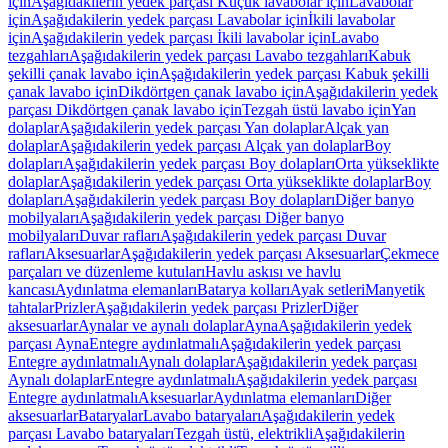
için
Aşağıdakilerin yedek parçası Küçük lavabolar için
Lavabolar
için
Aşağıdakilerin yedek parçası Lavabolar için
İkili lavabolar
için
Aşağıdakilerin yedek parçası İkili lavabolar için
Lavabo
tezgahları
Aşağıdakilerin yedek parçası Lavabo tezgahları
Kabuk
şekilli çanak lavabo için
Aşağıdakilerin yedek parçası Kabuk şekilli
çanak lavabo için
Dikdörtgen çanak lavabo için
Aşağıdakilerin yedek
parçası Dikdörtgen çanak lavabo için
Tezgah üstü lavabo için
Yan
dolaplar
Aşağıdakilerin yedek parçası Yan dolaplar
Alçak yan
dolaplar
Aşağıdakilerin yedek parçası Alçak yan dolaplar
Boy
dolapları
Aşağıdakilerin yedek parçası Boy dolapları
Orta yükseklikte
dolaplar
Aşağıdakilerin yedek parçası Orta yükseklikte dolaplar
Boy
dolapları
Aşağıdakilerin yedek parçası Boy dolapları
Diğer banyo
mobilyaları
Aşağıdakilerin yedek parçası Diğer banyo
mobilyaları
Duvar rafları
Aşağıdakilerin yedek parçası Duvar
rafları
Aksesuarlar
Aşağıdakilerin yedek parçası Aksesuarlar
Çekmece
parçaları ve düzenleme kutuları
Havlu askısı ve havlu
kancası
Aydınlatma elemanları
Batarya kolları
Ayak setleri
Manyetik
tahtalar
Prizler
Aşağıdakilerin yedek parçası Prizler
Diğer
aksesuarlar
Aynalar ve aynalı dolaplar
Ayna
Aşağıdakilerin yedek
parçası Ayna
Entegre aydınlatmalı
Aşağıdakilerin yedek parçası
Entegre aydınlatmalı
Aynalı dolaplar
Aşağıdakilerin yedek parçası
Aynalı dolaplar
Entegre aydınlatmalı
Aşağıdakilerin yedek parçası
Entegre aydınlatmalı
Aksesuarlar
Aydınlatma elemanları
Diğer
aksesuarlar
Bataryalar
Lavabo bataryaları
Aşağıdakilerin yedek
parçası Lavabo bataryaları
Tezgah üstü, elektrikli
Aşağıdakilerin