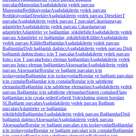
parçaları
Manşonlar
Aşağıdakilerin yedek parçası
Manşonlar
Redüksiyonlar
Aşağıdakilerin yedek parçası
Redüksiyonlar
Dirsekler
Aşağıdakilerin yedek parçası Dirsekler
T
parçalar
Aşağıdakilerin yedek parçası T parçalar
Çıkarılamayan
adaptörler
Aşağıdakilerin yedek parçası Çıkarılamayan
adaptörler
Adaptörler ve bağlantılar, sökülebilir
Aşağıdakilerin yedek
parçası Adaptörler ve bağlantılar, sökülebilir
Kilitler
Aşağıdakilerin
yedek parçası Kilitler
Bağlantılar
Aşağıdakilerin yedek parçası
Bağlantılar
Dişli bağlantılı dağıtıcı
Aşağıdakilerin yedek parçası Dişli
bağlantılı dağıtıcı
Isıtıcı için T parçalar
Aşağıdakilerin yedek parçası
Isıtıcı için T parçalar
Isıtıcı eleman bağlantıları
Aşağıdakilerin yedek
parçası Isıtıcı eleman bağlantıları
Aksesuarlar
Aşağıdakilerin yedek
parçası Aksesuarlar
Borular ve bağlantı parçaları için
izolasyonlar
Bağlantılar için izolasyonlar
Borular ve bağlantı parçaları
için contalar
Bağlantılar için contalar
Borular için sabitleme
elemanları
Bağlantılar için sabitleme elemanları
Aşağıdakilerin yedek
parçası Bağlantılar için sabitleme elemanları
Sistem contaları
Flanş
bağlantıları için cıvata setleri
Geberit Volex
Isıtma sistem boruları
SL
Bağlantı parçaları
Aşağıdakilerin yedek parçası Bağlantı
parçaları
Adaptörler ve bağlantılar,
sökülebilir
Bağlantılar
Aşağıdakilerin yedek parçası Bağlantılar
Dişli
bağlantılı dağıtıcı
Aksesuarlar
Aşağıdakilerin yedek parçası
Aksesuarlar
Borular ve bağlantı parçaları için izolasyonlar
Bağlantılar
için izolasyonlar
Borular ve bağlantı parçaları için contalar
Bağlantılar
için contalar
Borular için sabitleme elemanları
Bağlantılar için