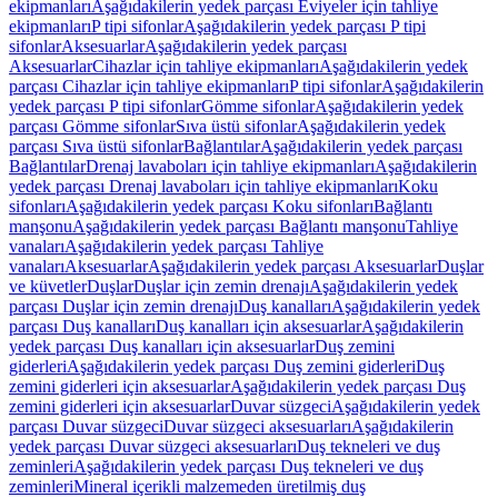
ekipmanları
Aşağıdakilerin yedek parçası Eviyeler için tahliye
ekipmanları
P tipi sifonlar
Aşağıdakilerin yedek parçası P tipi
sifonlar
Aksesuarlar
Aşağıdakilerin yedek parçası
Aksesuarlar
Cihazlar için tahliye ekipmanları
Aşağıdakilerin yedek
parçası Cihazlar için tahliye ekipmanları
P tipi sifonlar
Aşağıdakilerin
yedek parçası P tipi sifonlar
Gömme sifonlar
Aşağıdakilerin yedek
parçası Gömme sifonlar
Sıva üstü sifonlar
Aşağıdakilerin yedek
parçası Sıva üstü sifonlar
Bağlantılar
Aşağıdakilerin yedek parçası
Bağlantılar
Drenaj lavaboları için tahliye ekipmanları
Aşağıdakilerin
yedek parçası Drenaj lavaboları için tahliye ekipmanları
Koku
sifonları
Aşağıdakilerin yedek parçası Koku sifonları
Bağlantı
manşonu
Aşağıdakilerin yedek parçası Bağlantı manşonu
Tahliye
vanaları
Aşağıdakilerin yedek parçası Tahliye
vanaları
Aksesuarlar
Aşağıdakilerin yedek parçası Aksesuarlar
Duşlar
ve küvetler
Duşlar
Duşlar için zemin drenajı
Aşağıdakilerin yedek
parçası Duşlar için zemin drenajı
Duş kanalları
Aşağıdakilerin yedek
parçası Duş kanalları
Duş kanalları için aksesuarlar
Aşağıdakilerin
yedek parçası Duş kanalları için aksesuarlar
Duş zemini
giderleri
Aşağıdakilerin yedek parçası Duş zemini giderleri
Duş
zemini giderleri için aksesuarlar
Aşağıdakilerin yedek parçası Duş
zemini giderleri için aksesuarlar
Duvar süzgeci
Aşağıdakilerin yedek
parçası Duvar süzgeci
Duvar süzgeci aksesuarları
Aşağıdakilerin
yedek parçası Duvar süzgeci aksesuarları
Duş tekneleri ve duş
zeminleri
Aşağıdakilerin yedek parçası Duş tekneleri ve duş
zeminleri
Mineral içerikli malzemeden üretilmiş duş