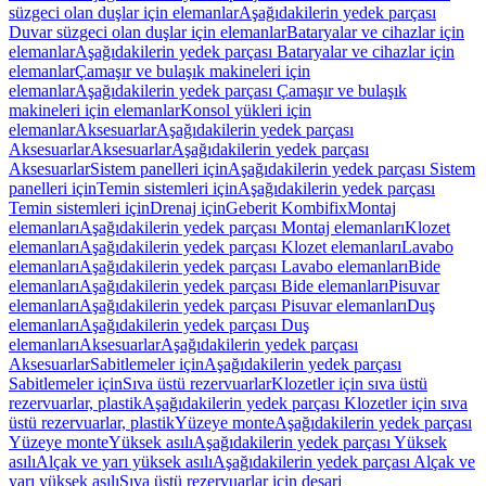
süzgeci olan duşlar için elemanlar
Aşağıdakilerin yedek parçası
Duvar süzgeci olan duşlar için elemanlar
Bataryalar ve cihazlar için
elemanlar
Aşağıdakilerin yedek parçası Bataryalar ve cihazlar için
elemanlar
Çamaşır ve bulaşık makineleri için
elemanlar
Aşağıdakilerin yedek parçası Çamaşır ve bulaşık
makineleri için elemanlar
Konsol yükleri için
elemanlar
Aksesuarlar
Aşağıdakilerin yedek parçası
Aksesuarlar
Aksesuarlar
Aşağıdakilerin yedek parçası
Aksesuarlar
Sistem panelleri için
Aşağıdakilerin yedek parçası Sistem
panelleri için
Temin sistemleri için
Aşağıdakilerin yedek parçası
Temin sistemleri için
Drenaj için
Geberit Kombifix
Montaj
elemanları
Aşağıdakilerin yedek parçası Montaj elemanları
Klozet
elemanları
Aşağıdakilerin yedek parçası Klozet elemanları
Lavabo
elemanları
Aşağıdakilerin yedek parçası Lavabo elemanları
Bide
elemanları
Aşağıdakilerin yedek parçası Bide elemanları
Pisuvar
elemanları
Aşağıdakilerin yedek parçası Pisuvar elemanları
Duş
elemanları
Aşağıdakilerin yedek parçası Duş
elemanları
Aksesuarlar
Aşağıdakilerin yedek parçası
Aksesuarlar
Sabitlemeler için
Aşağıdakilerin yedek parçası
Sabitlemeler için
Sıva üstü rezervuarlar
Klozetler için sıva üstü
rezervuarlar, plastik
Aşağıdakilerin yedek parçası Klozetler için sıva
üstü rezervuarlar, plastik
Yüzeye monte
Aşağıdakilerin yedek parçası
Yüzeye monte
Yüksek asılı
Aşağıdakilerin yedek parçası Yüksek
asılı
Alçak ve yarı yüksek asılı
Aşağıdakilerin yedek parçası Alçak ve
yarı yüksek asılı
Sıva üstü rezervuarlar için deşarj