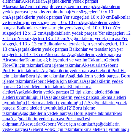
elemanları
Aksesuarlar
Aşağıdakilerin yedek parçası
Aksesuarlar
Zemin drenajı
İç ve dış zemin drenajı
Aşağıdakilerin
yedek parçası İç ve dış zemin drenajı
Yer süzgeçleri 10 x 10
cm
Aşağıdakilerin yedek parçası Yer süzgeçleri 10 x 10 cm
Balkonlar
ve teraslar için yer süzgeçleri, 10 x 10 cm
Aşağıdakilerin yedek
parçası Balkonlar ve teraslar için yer süzgeçleri, 10 x 10 cm
Yer
süzgeçleri 12 x 12 cm
Aşağıdakilerin yedek parçası Yer süzgeçleri 12
x 12 cm
Yer süzgeçleri 13 x 13 cm
Aşağıdakilerin yedek parçası Yer
süzgeçleri 13 x 13 cm
Balkonlar ve teraslar için yer süzgeçleri, 13 x
13 cm
Aşağıdakilerin yedek parçası Balkonlar ve teraslar için yer
süzgeçleri, 13 x 13 cm
Aksesuarlar
Aşağıdakilerin yedek parçası
Aksesuarlar
Takımlar, ağ bileşenleri ve yazılım
Takımlar
Geberit
FlowFit için takımlar
Boru işleme takımları
Aksesuarlar
Geberit
PushFit için takımlar
Aşağıdakilerin yedek parçası Geberit PushFit
için takımlar
Boru işleme takımları
Aşağıdakilerin yedek parçası Boru
işleme takımları
Geberit Mepla için takımlar
Aşağıdakilerin yedek
parçası Geberit Mepla için takımlar
El tipi sıkma
aletleri
Aşağıdakilerin yedek parçası El tipi sıkma aletleri
Sıkma
aletleri uyumluluğu [1]
Aşağıdakilerin yedek parçası Sıkma aletleri
uyumluluğu [1]
Sıkma aletleri uyumluluğu [2]
Aşağıdakilerin yedek
parçası Sıkma aletleri uyumluluğu [2]
Boru işleme
takımları
Aşağıdakilerin yedek parçası Boru işleme takımları
Pres
tapa
Aşağıdakilerin yedek parçası Pres tapa
Test
ekipmanı
Aksesuarlar
Geberit Volex için takımlar
Aşağıdakilerin
yedek parçası Geberit Volex için takımlar
Sıkma aletleri uyumluluğu