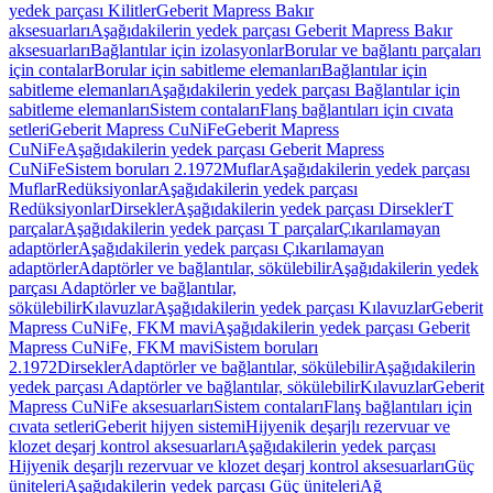
yedek parçası Kilitler
Geberit Mapress Bakır
aksesuarları
Aşağıdakilerin yedek parçası Geberit Mapress Bakır
aksesuarları
Bağlantılar için izolasyonlar
Borular ve bağlantı parçaları
için contalar
Borular için sabitleme elemanları
Bağlantılar için
sabitleme elemanları
Aşağıdakilerin yedek parçası Bağlantılar için
sabitleme elemanları
Sistem contaları
Flanş bağlantıları için cıvata
setleri
Geberit Mapress CuNiFe
Geberit Mapress
CuNiFe
Aşağıdakilerin yedek parçası Geberit Mapress
CuNiFe
Sistem boruları 2.1972
Muflar
Aşağıdakilerin yedek parçası
Muflar
Redüksiyonlar
Aşağıdakilerin yedek parçası
Redüksiyonlar
Dirsekler
Aşağıdakilerin yedek parçası Dirsekler
T
parçalar
Aşağıdakilerin yedek parçası T parçalar
Çıkarılamayan
adaptörler
Aşağıdakilerin yedek parçası Çıkarılamayan
adaptörler
Adaptörler ve bağlantılar, sökülebilir
Aşağıdakilerin yedek
parçası Adaptörler ve bağlantılar,
sökülebilir
Kılavuzlar
Aşağıdakilerin yedek parçası Kılavuzlar
Geberit
Mapress CuNiFe, FKM mavi
Aşağıdakilerin yedek parçası Geberit
Mapress CuNiFe, FKM mavi
Sistem boruları
2.1972
Dirsekler
Adaptörler ve bağlantılar, sökülebilir
Aşağıdakilerin
yedek parçası Adaptörler ve bağlantılar, sökülebilir
Kılavuzlar
Geberit
Mapress CuNiFe aksesuarları
Sistem contaları
Flanş bağlantıları için
cıvata setleri
Geberit hijyen sistemi
Hijyenik deşarjlı rezervuar ve
klozet deşarj kontrol aksesuarları
Aşağıdakilerin yedek parçası
Hijyenik deşarjlı rezervuar ve klozet deşarj kontrol aksesuarları
Güç
üniteleri
Aşağıdakilerin yedek parçası Güç üniteleri
Ağ