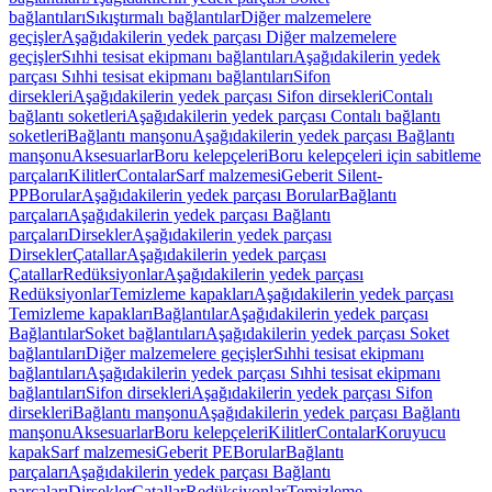
bağlantıları
Sıkıştırmalı bağlantılar
Diğer malzemelere
geçişler
Aşağıdakilerin yedek parçası Diğer malzemelere
geçişler
Sıhhi tesisat ekipmanı bağlantıları
Aşağıdakilerin yedek
parçası Sıhhi tesisat ekipmanı bağlantıları
Sifon
dirsekleri
Aşağıdakilerin yedek parçası Sifon dirsekleri
Contalı
bağlantı soketleri
Aşağıdakilerin yedek parçası Contalı bağlantı
soketleri
Bağlantı manşonu
Aşağıdakilerin yedek parçası Bağlantı
manşonu
Aksesuarlar
Boru kelepçeleri
Boru kelepçeleri için sabitleme
parçaları
Kilitler
Contalar
Sarf malzemesi
Geberit Silent-
PP
Borular
Aşağıdakilerin yedek parçası Borular
Bağlantı
parçaları
Aşağıdakilerin yedek parçası Bağlantı
parçaları
Dirsekler
Aşağıdakilerin yedek parçası
Dirsekler
Çatallar
Aşağıdakilerin yedek parçası
Çatallar
Redüksiyonlar
Aşağıdakilerin yedek parçası
Redüksiyonlar
Temizleme kapakları
Aşağıdakilerin yedek parçası
Temizleme kapakları
Bağlantılar
Aşağıdakilerin yedek parçası
Bağlantılar
Soket bağlantıları
Aşağıdakilerin yedek parçası Soket
bağlantıları
Diğer malzemelere geçişler
Sıhhi tesisat ekipmanı
bağlantıları
Aşağıdakilerin yedek parçası Sıhhi tesisat ekipmanı
bağlantıları
Sifon dirsekleri
Aşağıdakilerin yedek parçası Sifon
dirsekleri
Bağlantı manşonu
Aşağıdakilerin yedek parçası Bağlantı
manşonu
Aksesuarlar
Boru kelepçeleri
Kilitler
Contalar
Koruyucu
kapak
Sarf malzemesi
Geberit PE
Borular
Bağlantı
parçaları
Aşağıdakilerin yedek parçası Bağlantı
parçaları
Dirsekler
Çatallar
Redüksiyonlar
Temizleme