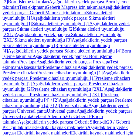
[2]
Boru işleme takımları
Aşağıdakilerin yedek parçası Boru işleme
takımları
Test ekipmanı
Geberit Mapress için takımlar
Aşağıdakilerin
yedek parçası Geberit Mapress için takımlar
Sıkma aletleri
uyumluluğu [1]
Aşağıdakilerin yedek parçası Sıkma aletleri
uyumluluğu [1]
Sıkma aletleri uyumluluğu [2]
Aşağıdakilerin yedek
parçası Sıkma aletleri uyumluluğu [2]
Sıkma aletleri uyumluluğu
[2XL]
Aşağıdakilerin yedek parçası Sıkma aletleri uyumluluğu
[2XL]
Sıkma aletleri uyumluluğu [3]
Aşağıdakilerin yedek parçası
Sıkma aletleri uyumluluğu [3]
Sıkma aletleri uyumluluğu
[4]
Aşağıdakilerin yedek parçası Sıkma aletleri uyumluluğu [4]
Boru
işleme takımları
Aşağıdakilerin yedek parçası Boru işleme
takımları
Pres tapa
Aşağıdakilerin yedek parçası Pres tapa
Test
ekipmanı
Aksesuarlar
Presleme cihazları
Aşağıdakilerin yedek parçası
Presleme cihazları
Presleme cihazları uyumluluğu [1]
Aşağıdakilerin
yedek parçası Presleme cihazları uyumluluğu [1]
Presleme cihazları
uyumluluğu [2]
Aşağıdakilerin yedek parçası Presleme cihazları
uyumluluğu [2]
Presleme cihazları uyumluluğu [2XL]
Aşağıdakilerin
yedek parçası Presleme cihazları uyumluluğu [2XL]
Presleme
cihazları uyumluluğu [4] / [2]
Aşağıdakilerin yedek parçası Presleme
cihazları uyumluluğu [4] / [2]
Üniversal çanta
Aşağıdakilerin yedek
parçası Üniversal çanta
Üniversal çanta
Aşağıdakilerin yedek parçası
Üniversal çanta
Geberit Silent-db20 / Geberit PE için
takımlar
Aşağıdakilerin yedek parçası Geberit Silent-db20 / Geberit
PE için takımlar
Elektrikli kaynak makineleri
Aşağıdakilerin yedek
parçası Elektrikli kaynak makineleri
Elektrikli kaynak makineleri için