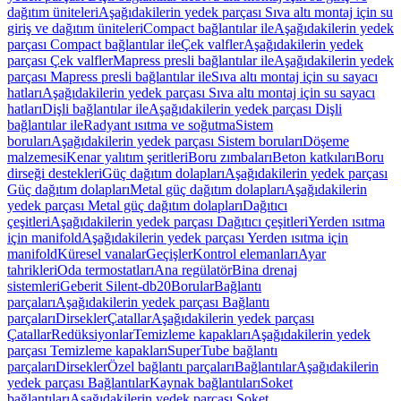
dağıtım üniteleri
Aşağıdakilerin yedek parçası Sıva altı montaj için su
giriş ve dağıtım üniteleri
Compact bağlantılar ile
Aşağıdakilerin yedek
parçası Compact bağlantılar ile
Çek valfler
Aşağıdakilerin yedek
parçası Çek valfler
Mapress presli bağlantılar ile
Aşağıdakilerin yedek
parçası Mapress presli bağlantılar ile
Sıva altı montaj için su sayacı
hatları
Aşağıdakilerin yedek parçası Sıva altı montaj için su sayacı
hatları
Dişli bağlantılar ile
Aşağıdakilerin yedek parçası Dişli
bağlantılar ile
Radyant ısıtma ve soğutma
Sistem
boruları
Aşağıdakilerin yedek parçası Sistem boruları
Döşeme
malzemesi
Kenar yalıtım şeritleri
Boru zımbaları
Beton katkıları
Boru
dirseği destekleri
Güç dağıtım dolapları
Aşağıdakilerin yedek parçası
Güç dağıtım dolapları
Metal güç dağıtım dolapları
Aşağıdakilerin
yedek parçası Metal güç dağıtım dolapları
Dağıtıcı
çeşitleri
Aşağıdakilerin yedek parçası Dağıtıcı çeşitleri
Yerden ısıtma
için manifold
Aşağıdakilerin yedek parçası Yerden ısıtma için
manifold
Küresel vanalar
Geçişler
Kontrol elemanları
Ayar
tahrikleri
Oda termostatları
Ana regülatör
Bina drenaj
sistemleri
Geberit Silent-db20
Borular
Bağlantı
parçaları
Aşağıdakilerin yedek parçası Bağlantı
parçaları
Dirsekler
Çatallar
Aşağıdakilerin yedek parçası
Çatallar
Redüksiyonlar
Temizleme kapakları
Aşağıdakilerin yedek
parçası Temizleme kapakları
SuperTube bağlantı
parçaları
Dirsekler
Özel bağlantı parçaları
Bağlantılar
Aşağıdakilerin
yedek parçası Bağlantılar
Kaynak bağlantıları
Soket
bağlantıları
Aşağıdakilerin yedek parçası Soket