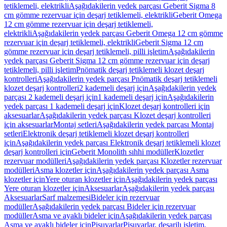
tetiklemeli, elektrikli
Aşağıdakilerin yedek parçası Geberit Sigma 8
cm gömme rezervuar için deşarj tetiklemeli, elektrikli
Geberit Omega
12 cm gömme rezervuar için deşarj tetiklemeli,
elektrikli
Aşağıdakilerin yedek parçası Geberit Omega 12 cm gömme
rezervuar için deşarj tetiklemeli, elektrikli
Geberit Sigma 12 cm
gömme rezervuar için deşarj tetiklemeli, pilli işletim
Aşağıdakilerin
yedek parçası Geberit Sigma 12 cm gömme rezervuar için deşarj
tetiklemeli, pilli işletim
Pnömatik deşarj tetiklemeli klozet deşarj
kontrolleri
Aşağıdakilerin yedek parçası Pnömatik deşarj tetiklemeli
klozet deşarj kontrolleri
2 kademeli deşarj için
Aşağıdakilerin yedek
parçası 2 kademeli deşarj için
1 kademeli deşarj için
Aşağıdakilerin
yedek parçası 1 kademeli deşarj için
Klozet deşarj kontrolleri için
aksesuarlar
Aşağıdakilerin yedek parçası Klozet deşarj kontrolleri
için aksesuarlar
Montaj setleri
Aşağıdakilerin yedek parçası Montaj
setleri
Elektronik deşarj tetiklemeli klozet deşarj kontrolleri
için
Aşağıdakilerin yedek parçası Elektronik deşarj tetiklemeli klozet
deşarj kontrolleri için
Geberit Monolith sıhhi modüller
Klozetler
rezervuar modülleri
Aşağıdakilerin yedek parçası Klozetler rezervuar
modülleri
Asma klozetler için
Aşağıdakilerin yedek parçası Asma
klozetler için
Yere oturan klozetler için
Aşağıdakilerin yedek parçası
Yere oturan klozetler için
Aksesuarlar
Aşağıdakilerin yedek parçası
Aksesuarlar
Sarf malzemesi
Bideler için rezervuar
modüller
Aşağıdakilerin yedek parçası Bideler için rezervuar
modüller
Asma ve ayaklı bideler için
Aşağıdakilerin yedek parçası
Asma ve ayaklı bideler için
Pisuvarlar
Pisuvarlar, deşarjlı işletim,