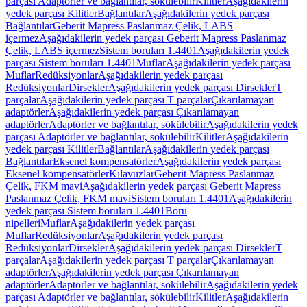
parçası Adaptörler ve bağlantılar, sökülebilir
Kilitler
Aşağıdakilerin
yedek parçası Kilitler
Bağlantılar
Aşağıdakilerin yedek parçası
Bağlantılar
Geberit Mapress Paslanmaz Çelik, LABS
içermez
Aşağıdakilerin yedek parçası Geberit Mapress Paslanmaz
Çelik, LABS içermez
Sistem boruları 1.4401
Aşağıdakilerin yedek
parçası Sistem boruları 1.4401
Muflar
Aşağıdakilerin yedek parçası
Muflar
Redüksiyonlar
Aşağıdakilerin yedek parçası
Redüksiyonlar
Dirsekler
Aşağıdakilerin yedek parçası Dirsekler
T
parçalar
Aşağıdakilerin yedek parçası T parçalar
Çıkarılamayan
adaptörler
Aşağıdakilerin yedek parçası Çıkarılamayan
adaptörler
Adaptörler ve bağlantılar, sökülebilir
Aşağıdakilerin yedek
parçası Adaptörler ve bağlantılar, sökülebilir
Kilitler
Aşağıdakilerin
yedek parçası Kilitler
Bağlantılar
Aşağıdakilerin yedek parçası
Bağlantılar
Eksenel kompensatörler
Aşağıdakilerin yedek parçası
Eksenel kompensatörler
Kılavuzlar
Geberit Mapress Paslanmaz
Çelik, FKM mavi
Aşağıdakilerin yedek parçası Geberit Mapress
Paslanmaz Çelik, FKM mavi
Sistem boruları 1.4401
Aşağıdakilerin
yedek parçası Sistem boruları 1.4401
Boru
nipelleri
Muflar
Aşağıdakilerin yedek parçası
Muflar
Redüksiyonlar
Aşağıdakilerin yedek parçası
Redüksiyonlar
Dirsekler
Aşağıdakilerin yedek parçası Dirsekler
T
parçalar
Aşağıdakilerin yedek parçası T parçalar
Çıkarılamayan
adaptörler
Aşağıdakilerin yedek parçası Çıkarılamayan
adaptörler
Adaptörler ve bağlantılar, sökülebilir
Aşağıdakilerin yedek
parçası Adaptörler ve bağlantılar, sökülebilir
Kilitler
Aşağıdakilerin