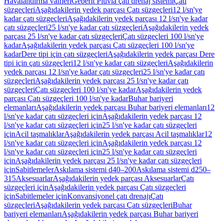
Havalandırma valfleri
Geberit Pluvia çatı drenaj sistemi
Çatı
süzgeçleri
Aşağıdakilerin yedek parçası Çatı süzgeçleri
12 l/sn'ye
kadar çatı süzgeçleri
Aşağıdakilerin yedek parçası 12 l/sn'ye kadar
çatı süzgeçleri
25 l/sn'ye kadar çatı süzgeçleri
Aşağıdakilerin yedek
parçası 25 l/sn'ye kadar çatı süzgeçleri
Çatı süzgeçleri 100 l/sn'ye
kadar
Aşağıdakilerin yedek parçası Çatı süzgeçleri 100 l/sn'ye
kadar
Dere tipi için çatı süzgeçleri
Aşağıdakilerin yedek parçası Dere
tipi için çatı süzgeçleri
12 l/sn'ye kadar çatı süzgeçleri
Aşağıdakilerin
yedek parçası 12 l/sn'ye kadar çatı süzgeçleri
25 l/sn'ye kadar çatı
süzgeçleri
Aşağıdakilerin yedek parçası 25 l/sn'ye kadar çatı
süzgeçleri
Çatı süzgeçleri 100 l/sn'ye kadar
Aşağıdakilerin yedek
parçası Çatı süzgeçleri 100 l/sn'ye kadar
Buhar bariyeri
elemanları
Aşağıdakilerin yedek parçası Buhar bariyeri elemanları
12
l/sn'ye kadar çatı süzgeçleri için
Aşağıdakilerin yedek parçası 12
l/sn'ye kadar çatı süzgeçleri için
25 l/sn'ye kadar çatı süzgeçleri
için
Acil taşmalıklar
Aşağıdakilerin yedek parçası Acil taşmalıklar
12
l/sn'ye kadar çatı süzgeçleri için
Aşağıdakilerin yedek parçası 12
l/sn'ye kadar çatı süzgeçleri için
25 l/sn'ye kadar çatı süzgeçleri
için
Aşağıdakilerin yedek parçası 25 l/sn'ye kadar çatı süzgeçleri
için
Sabitlemeler
Askılama sistemi d40–200
Askılama sistemi d250–
315
Aksesuarlar
Aşağıdakilerin yedek parçası Aksesuarlar
Çatı
süzgeçleri için
Aşağıdakilerin yedek parçası Çatı süzgeçleri
için
Sabitlemeler için
Konvansiyonel çatı drenajı
Çatı
süzgeçleri
Aşağıdakilerin yedek parçası Çatı süzgeçleri
Buhar
bariyeri elemanları
Aşağıdakilerin yedek parçası Buhar bariyeri