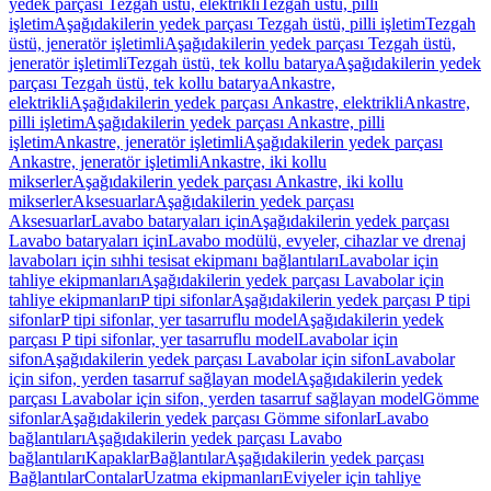
yedek parçası Tezgah üstü, elektrikli
Tezgah üstü, pilli
işletim
Aşağıdakilerin yedek parçası Tezgah üstü, pilli işletim
Tezgah
üstü, jeneratör işletimli
Aşağıdakilerin yedek parçası Tezgah üstü,
jeneratör işletimli
Tezgah üstü, tek kollu batarya
Aşağıdakilerin yedek
parçası Tezgah üstü, tek kollu batarya
Ankastre,
elektrikli
Aşağıdakilerin yedek parçası Ankastre, elektrikli
Ankastre,
pilli işletim
Aşağıdakilerin yedek parçası Ankastre, pilli
işletim
Ankastre, jeneratör işletimli
Aşağıdakilerin yedek parçası
Ankastre, jeneratör işletimli
Ankastre, iki kollu
mikserler
Aşağıdakilerin yedek parçası Ankastre, iki kollu
mikserler
Aksesuarlar
Aşağıdakilerin yedek parçası
Aksesuarlar
Lavabo bataryaları için
Aşağıdakilerin yedek parçası
Lavabo bataryaları için
Lavabo modülü, evyeler, cihazlar ve drenaj
lavaboları için sıhhi tesisat ekipmanı bağlantıları
Lavabolar için
tahliye ekipmanları
Aşağıdakilerin yedek parçası Lavabolar için
tahliye ekipmanları
P tipi sifonlar
Aşağıdakilerin yedek parçası P tipi
sifonlar
P tipi sifonlar, yer tasarruflu model
Aşağıdakilerin yedek
parçası P tipi sifonlar, yer tasarruflu model
Lavabolar için
sifon
Aşağıdakilerin yedek parçası Lavabolar için sifon
Lavabolar
için sifon, yerden tasarruf sağlayan model
Aşağıdakilerin yedek
parçası Lavabolar için sifon, yerden tasarruf sağlayan model
Gömme
sifonlar
Aşağıdakilerin yedek parçası Gömme sifonlar
Lavabo
bağlantıları
Aşağıdakilerin yedek parçası Lavabo
bağlantıları
Kapaklar
Bağlantılar
Aşağıdakilerin yedek parçası
Bağlantılar
Contalar
Uzatma ekipmanları
Eviyeler için tahliye