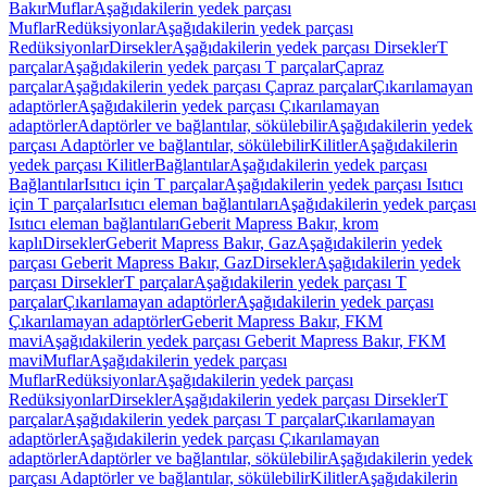
Bakır
Muflar
Aşağıdakilerin yedek parçası
Muflar
Redüksiyonlar
Aşağıdakilerin yedek parçası
Redüksiyonlar
Dirsekler
Aşağıdakilerin yedek parçası Dirsekler
T
parçalar
Aşağıdakilerin yedek parçası T parçalar
Çapraz
parçalar
Aşağıdakilerin yedek parçası Çapraz parçalar
Çıkarılamayan
adaptörler
Aşağıdakilerin yedek parçası Çıkarılamayan
adaptörler
Adaptörler ve bağlantılar, sökülebilir
Aşağıdakilerin yedek
parçası Adaptörler ve bağlantılar, sökülebilir
Kilitler
Aşağıdakilerin
yedek parçası Kilitler
Bağlantılar
Aşağıdakilerin yedek parçası
Bağlantılar
Isıtıcı için T parçalar
Aşağıdakilerin yedek parçası Isıtıcı
için T parçalar
Isıtıcı eleman bağlantıları
Aşağıdakilerin yedek parçası
Isıtıcı eleman bağlantıları
Geberit Mapress Bakır, krom
kaplı
Dirsekler
Geberit Mapress Bakır, Gaz
Aşağıdakilerin yedek
parçası Geberit Mapress Bakır, Gaz
Dirsekler
Aşağıdakilerin yedek
parçası Dirsekler
T parçalar
Aşağıdakilerin yedek parçası T
parçalar
Çıkarılamayan adaptörler
Aşağıdakilerin yedek parçası
Çıkarılamayan adaptörler
Geberit Mapress Bakır, FKM
mavi
Aşağıdakilerin yedek parçası Geberit Mapress Bakır, FKM
mavi
Muflar
Aşağıdakilerin yedek parçası
Muflar
Redüksiyonlar
Aşağıdakilerin yedek parçası
Redüksiyonlar
Dirsekler
Aşağıdakilerin yedek parçası Dirsekler
T
parçalar
Aşağıdakilerin yedek parçası T parçalar
Çıkarılamayan
adaptörler
Aşağıdakilerin yedek parçası Çıkarılamayan
adaptörler
Adaptörler ve bağlantılar, sökülebilir
Aşağıdakilerin yedek
parçası Adaptörler ve bağlantılar, sökülebilir
Kilitler
Aşağıdakilerin