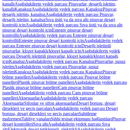
kanallı
Aşağıdakilerin yedek parçası Pisuvarlar, deşarjlı işletim,
kanallı
Kapaksız
Aşağıdakilerin yedek parçası Kapaksız
Pisuvar,
deşarjlı işletim, kanalsız
Aşağıdakilerin yedek parçası Pisuvar,
deşarjlı işletim, kanalsız
Sıva üstü ya da sıva altı pisuvar deşarj
kontrolü için
Aşağıdakilerin yedek parçası Sıva üstü ya da sıva altı
pisuvar deşarj kontrolü için
Entegre pisuvar deşarj
kontrollü
Aşağıdakilerin yedek parçası Entegre pisuvar deşarj
kontrollü
Entegre pisuvar deşarj kontrolü için
Aşağıdakilerin yedek
parçası Entegre pisuvar deşarj kontrolü için
Deşarjlı işletimli
pisuvarlar, klozet kapaklı/klozet kapağı için
Aşağıdakilerin yedek
parçası Deşarjlı işletimli pisuvarlar, klozet kapaklı/klozet kapağı
için
Kanalsız
Aşağıdakilerin yedek parçası Kanalsız
Pisuvarlar, susuz
işletim
Aşağıdakilerin yedek parçası Pisuvarlar, susuz
işletim
Kapaksız
Aşağıdakilerin yedek parçası Kapaksız
Pisuvar
bölme panelleri
Aşağıdakilerin yedek parçası Pisuvar bölme
panelleri
Plastik pisuvar bölme panelleri
Aşağıdakilerin yedek parçası
Plastik pisuvar bölme panelleri
Cam pisuvar bölme
panelleri
Aşağıdakilerin yedek parçası Cam pisuvar bölme
panelleri
Aksesuarlar
Aşağıdakilerin yedek parçası
Aksesuarlar
Sifonlar ve sifon aksesuarları
Deşarj borusu, deşarj
dirsekleri ve geçiş parçaları
Aşağıdakilerin yedek parçası Deşarj
borusu, deşarj dirsekleri ve geçiş parçaları
Sabitleme
malzemesi
Tahliye vanaları
Sıhhi tesisat ekipmanı bağlantıları
Pisuvar
deşarj kontrolleri
Sıva altı
Aşağıdakilerin yedek parçası Sıva
altı
Elektronik deşarj tetiklemeli, elektrikli
Aşağıdakilerin yedek