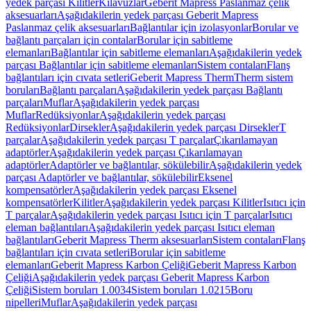
yedek parçası Kilitler
Kılavuzlar
Geberit Mapress Paslanmaz çelik
aksesuarları
Aşağıdakilerin yedek parçası Geberit Mapress
Paslanmaz çelik aksesuarları
Bağlantılar için izolasyonlar
Borular ve
bağlantı parçaları için contalar
Borular için sabitleme
elemanları
Bağlantılar için sabitleme elemanları
Aşağıdakilerin yedek
parçası Bağlantılar için sabitleme elemanları
Sistem contaları
Flanş
bağlantıları için cıvata setleri
Geberit Mapress Therm
Therm sistem
boruları
Bağlantı parçaları
Aşağıdakilerin yedek parçası Bağlantı
parçaları
Muflar
Aşağıdakilerin yedek parçası
Muflar
Redüksiyonlar
Aşağıdakilerin yedek parçası
Redüksiyonlar
Dirsekler
Aşağıdakilerin yedek parçası Dirsekler
T
parçalar
Aşağıdakilerin yedek parçası T parçalar
Çıkarılamayan
adaptörler
Aşağıdakilerin yedek parçası Çıkarılamayan
adaptörler
Adaptörler ve bağlantılar, sökülebilir
Aşağıdakilerin yedek
parçası Adaptörler ve bağlantılar, sökülebilir
Eksenel
kompensatörler
Aşağıdakilerin yedek parçası Eksenel
kompensatörler
Kilitler
Aşağıdakilerin yedek parçası Kilitler
Isıtıcı için
T parçalar
Aşağıdakilerin yedek parçası Isıtıcı için T parçalar
Isıtıcı
eleman bağlantıları
Aşağıdakilerin yedek parçası Isıtıcı eleman
bağlantıları
Geberit Mapress Therm aksesuarları
Sistem contaları
Flanş
bağlantıları için cıvata setleri
Borular için sabitleme
elemanları
Geberit Mapress Karbon Çeliği
Geberit Mapress Karbon
Çeliği
Aşağıdakilerin yedek parçası Geberit Mapress Karbon
Çeliği
Sistem boruları 1.0034
Sistem boruları 1.0215
Boru
nipelleri
Muflar
Aşağıdakilerin yedek parçası