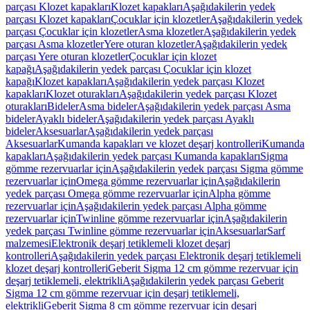
parçası Klozet kapakları
Klozet kapakları
Aşağıdakilerin yedek
parçası Klozet kapakları
Çocuklar için klozetler
Aşağıdakilerin yedek
parçası Çocuklar için klozetler
Asma klozetler
Aşağıdakilerin yedek
parçası Asma klozetler
Yere oturan klozetler
Aşağıdakilerin yedek
parçası Yere oturan klozetler
Çocuklar için klozet
kapağı
Aşağıdakilerin yedek parçası Çocuklar için klozet
kapağı
Klozet kapakları
Aşağıdakilerin yedek parçası Klozet
kapakları
Klozet oturakları
Aşağıdakilerin yedek parçası Klozet
oturakları
Bideler
Asma bideler
Aşağıdakilerin yedek parçası Asma
bideler
Ayaklı bideler
Aşağıdakilerin yedek parçası Ayaklı
bideler
Aksesuarlar
Aşağıdakilerin yedek parçası
Aksesuarlar
Kumanda kapakları ve klozet deşarj kontrolleri
Kumanda
kapakları
Aşağıdakilerin yedek parçası Kumanda kapakları
Sigma
gömme rezervuarlar için
Aşağıdakilerin yedek parçası Sigma gömme
rezervuarlar için
Omega gömme rezervuarlar için
Aşağıdakilerin
yedek parçası Omega gömme rezervuarlar için
Alpha gömme
rezervuarlar için
Aşağıdakilerin yedek parçası Alpha gömme
rezervuarlar için
Twinline gömme rezervuarlar için
Aşağıdakilerin
yedek parçası Twinline gömme rezervuarlar için
Aksesuarlar
Sarf
malzemesi
Elektronik deşarj tetiklemeli klozet deşarj
kontrolleri
Aşağıdakilerin yedek parçası Elektronik deşarj tetiklemeli
klozet deşarj kontrolleri
Geberit Sigma 12 cm gömme rezervuar için
deşarj tetiklemeli, elektrikli
Aşağıdakilerin yedek parçası Geberit
Sigma 12 cm gömme rezervuar için deşarj tetiklemeli,
elektrikli
Geberit Sigma 8 cm gömme rezervuar için deşarj