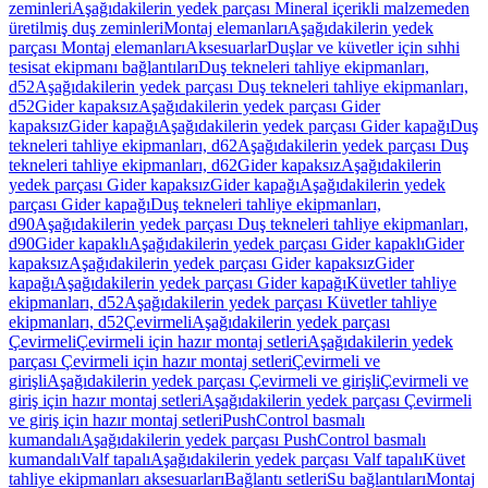
zeminleri
Aşağıdakilerin yedek parçası Mineral içerikli malzemeden
üretilmiş duş zeminleri
Montaj elemanları
Aşağıdakilerin yedek
parçası Montaj elemanları
Aksesuarlar
Duşlar ve küvetler için sıhhi
tesisat ekipmanı bağlantıları
Duş tekneleri tahliye ekipmanları,
d52
Aşağıdakilerin yedek parçası Duş tekneleri tahliye ekipmanları,
d52
Gider kapaksız
Aşağıdakilerin yedek parçası Gider
kapaksız
Gider kapağı
Aşağıdakilerin yedek parçası Gider kapağı
Duş
tekneleri tahliye ekipmanları, d62
Aşağıdakilerin yedek parçası Duş
tekneleri tahliye ekipmanları, d62
Gider kapaksız
Aşağıdakilerin
yedek parçası Gider kapaksız
Gider kapağı
Aşağıdakilerin yedek
parçası Gider kapağı
Duş tekneleri tahliye ekipmanları,
d90
Aşağıdakilerin yedek parçası Duş tekneleri tahliye ekipmanları,
d90
Gider kapaklı
Aşağıdakilerin yedek parçası Gider kapaklı
Gider
kapaksız
Aşağıdakilerin yedek parçası Gider kapaksız
Gider
kapağı
Aşağıdakilerin yedek parçası Gider kapağı
Küvetler tahliye
ekipmanları, d52
Aşağıdakilerin yedek parçası Küvetler tahliye
ekipmanları, d52
Çevirmeli
Aşağıdakilerin yedek parçası
Çevirmeli
Çevirmeli için hazır montaj setleri
Aşağıdakilerin yedek
parçası Çevirmeli için hazır montaj setleri
Çevirmeli ve
girişli
Aşağıdakilerin yedek parçası Çevirmeli ve girişli
Çevirmeli ve
giriş için hazır montaj setleri
Aşağıdakilerin yedek parçası Çevirmeli
ve giriş için hazır montaj setleri
PushControl basmalı
kumandalı
Aşağıdakilerin yedek parçası PushControl basmalı
kumandalı
Valf tapalı
Aşağıdakilerin yedek parçası Valf tapalı
Küvet
tahliye ekipmanları aksesuarları
Bağlantı setleri
Su bağlantıları
Montaj