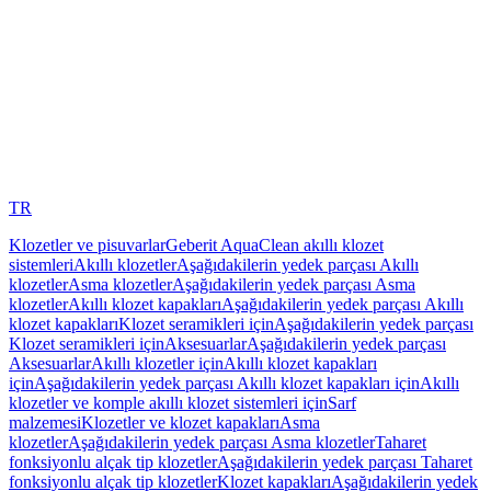
TR
Klozetler ve pisuvarlar
Geberit AquaClean akıllı klozet
sistemleri
Akıllı klozetler
Aşağıdakilerin yedek parçası Akıllı
klozetler
Asma klozetler
Aşağıdakilerin yedek parçası Asma
klozetler
Akıllı klozet kapakları
Aşağıdakilerin yedek parçası Akıllı
klozet kapakları
Klozet seramikleri için
Aşağıdakilerin yedek parçası
Klozet seramikleri için
Aksesuarlar
Aşağıdakilerin yedek parçası
Aksesuarlar
Akıllı klozetler için
Akıllı klozet kapakları
için
Aşağıdakilerin yedek parçası Akıllı klozet kapakları için
Akıllı
klozetler ve komple akıllı klozet sistemleri için
Sarf
malzemesi
Klozetler ve klozet kapakları
Asma
klozetler
Aşağıdakilerin yedek parçası Asma klozetler
Taharet
fonksiyonlu alçak tip klozetler
Aşağıdakilerin yedek parçası Taharet
fonksiyonlu alçak tip klozetler
Klozet kapakları
Aşağıdakilerin yedek