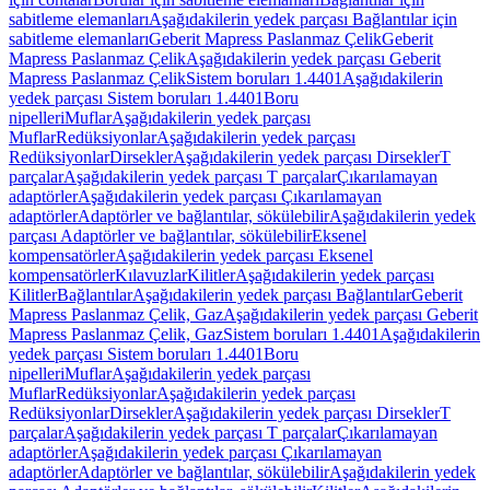
sabitleme elemanları
Aşağıdakilerin yedek parçası Bağlantılar için
sabitleme elemanları
Geberit Mapress Paslanmaz Çelik
Geberit
Mapress Paslanmaz Çelik
Aşağıdakilerin yedek parçası Geberit
Mapress Paslanmaz Çelik
Sistem boruları 1.4401
Aşağıdakilerin
yedek parçası Sistem boruları 1.4401
Boru
nipelleri
Muflar
Aşağıdakilerin yedek parçası
Muflar
Redüksiyonlar
Aşağıdakilerin yedek parçası
Redüksiyonlar
Dirsekler
Aşağıdakilerin yedek parçası Dirsekler
T
parçalar
Aşağıdakilerin yedek parçası T parçalar
Çıkarılamayan
adaptörler
Aşağıdakilerin yedek parçası Çıkarılamayan
adaptörler
Adaptörler ve bağlantılar, sökülebilir
Aşağıdakilerin yedek
parçası Adaptörler ve bağlantılar, sökülebilir
Eksenel
kompensatörler
Aşağıdakilerin yedek parçası Eksenel
kompensatörler
Kılavuzlar
Kilitler
Aşağıdakilerin yedek parçası
Kilitler
Bağlantılar
Aşağıdakilerin yedek parçası Bağlantılar
Geberit
Mapress Paslanmaz Çelik, Gaz
Aşağıdakilerin yedek parçası Geberit
Mapress Paslanmaz Çelik, Gaz
Sistem boruları 1.4401
Aşağıdakilerin
yedek parçası Sistem boruları 1.4401
Boru
nipelleri
Muflar
Aşağıdakilerin yedek parçası
Muflar
Redüksiyonlar
Aşağıdakilerin yedek parçası
Redüksiyonlar
Dirsekler
Aşağıdakilerin yedek parçası Dirsekler
T
parçalar
Aşağıdakilerin yedek parçası T parçalar
Çıkarılamayan
adaptörler
Aşağıdakilerin yedek parçası Çıkarılamayan
adaptörler
Adaptörler ve bağlantılar, sökülebilir
Aşağıdakilerin yedek