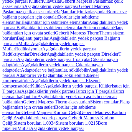
yedek parçası Kilitler
Kılavuzlar
Geberit Mapress Paslanmaz çelik
aksesuarları
Aşağıdakilerin yedek parçası Geberit Mapress
Paslanmaz çelik aksesuarları
Bağlantılar için izolasyonlar
Borular ve
bağlantı parçaları için contalar
Borular için sabitleme
elemanları
Bağlantılar için sabitleme elemanları
Aşağıdakilerin yedek
parçası Bağlantılar için sabitleme elemanları
Sistem contaları
Flanş
bağlantıları için cıvata setleri
Geberit Mapress Therm
Therm sistem
boruları
Bağlantı parçaları
Aşağıdakilerin yedek parçası Bağlantı
parçaları
Muflar
Aşağıdakilerin yedek parçası
Muflar
Redüksiyonlar
Aşağıdakilerin yedek parçası
Redüksiyonlar
Dirsekler
Aşağıdakilerin yedek parçası Dirsekler
T
parçalar
Aşağıdakilerin yedek parçası T parçalar
Çıkarılamayan
adaptörler
Aşağıdakilerin yedek parçası Çıkarılamayan
adaptörler
Adaptörler ve bağlantılar, sökülebilir
Aşağıdakilerin yedek
parçası Adaptörler ve bağlantılar, sökülebilir
Eksenel
kompensatörler
Aşağıdakilerin yedek parçası Eksenel
kompensatörler
Kilitler
Aşağıdakilerin yedek parçası Kilitler
Isıtıcı için
T parçalar
Aşağıdakilerin yedek parçası Isıtıcı için T parçalar
Isıtıcı
eleman bağlantıları
Aşağıdakilerin yedek parçası Isıtıcı eleman
bağlantıları
Geberit Mapress Therm aksesuarları
Sistem contaları
Flanş
bağlantıları için cıvata setleri
Borular için sabitleme
elemanları
Geberit Mapress Karbon Çeliği
Geberit Mapress Karbon
Çeliği
Aşağıdakilerin yedek parçası Geberit Mapress Karbon
Çeliği
Sistem boruları 1.0034
Sistem boruları 1.0215
Boru
nipelleri
Muflar
Aşağıdakilerin yedek parçası