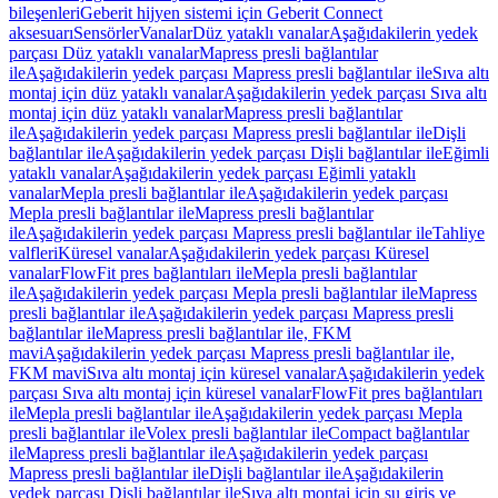
bileşenleri
Geberit hijyen sistemi için Geberit Connect
aksesuarı
Sensörler
Vanalar
Düz yataklı vanalar
Aşağıdakilerin yedek
parçası Düz yataklı vanalar
Mapress presli bağlantılar
ile
Aşağıdakilerin yedek parçası Mapress presli bağlantılar ile
Sıva altı
montaj için düz yataklı vanalar
Aşağıdakilerin yedek parçası Sıva altı
montaj için düz yataklı vanalar
Mapress presli bağlantılar
ile
Aşağıdakilerin yedek parçası Mapress presli bağlantılar ile
Dişli
bağlantılar ile
Aşağıdakilerin yedek parçası Dişli bağlantılar ile
Eğimli
yataklı vanalar
Aşağıdakilerin yedek parçası Eğimli yataklı
vanalar
Mepla presli bağlantılar ile
Aşağıdakilerin yedek parçası
Mepla presli bağlantılar ile
Mapress presli bağlantılar
ile
Aşağıdakilerin yedek parçası Mapress presli bağlantılar ile
Tahliye
valfleri
Küresel vanalar
Aşağıdakilerin yedek parçası Küresel
vanalar
FlowFit pres bağlantıları ile
Mepla presli bağlantılar
ile
Aşağıdakilerin yedek parçası Mepla presli bağlantılar ile
Mapress
presli bağlantılar ile
Aşağıdakilerin yedek parçası Mapress presli
bağlantılar ile
Mapress presli bağlantılar ile, FKM
mavi
Aşağıdakilerin yedek parçası Mapress presli bağlantılar ile,
FKM mavi
Sıva altı montaj için küresel vanalar
Aşağıdakilerin yedek
parçası Sıva altı montaj için küresel vanalar
FlowFit pres bağlantıları
ile
Mepla presli bağlantılar ile
Aşağıdakilerin yedek parçası Mepla
presli bağlantılar ile
Volex presli bağlantılar ile
Compact bağlantılar
ile
Mapress presli bağlantılar ile
Aşağıdakilerin yedek parçası
Mapress presli bağlantılar ile
Dişli bağlantılar ile
Aşağıdakilerin
yedek parçası Dişli bağlantılar ile
Sıva altı montaj için su giriş ve