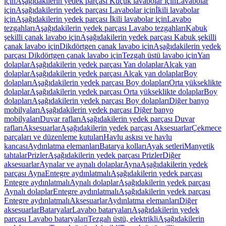
için
Aşağıdakilerin yedek parçası Küçük lavabolar için
Lavabolar
için
Aşağıdakilerin yedek parçası Lavabolar için
İkili lavabolar
için
Aşağıdakilerin yedek parçası İkili lavabolar için
Lavabo
tezgahları
Aşağıdakilerin yedek parçası Lavabo tezgahları
Kabuk
şekilli çanak lavabo için
Aşağıdakilerin yedek parçası Kabuk şekilli
çanak lavabo için
Dikdörtgen çanak lavabo için
Aşağıdakilerin yedek
parçası Dikdörtgen çanak lavabo için
Tezgah üstü lavabo için
Yan
dolaplar
Aşağıdakilerin yedek parçası Yan dolaplar
Alçak yan
dolaplar
Aşağıdakilerin yedek parçası Alçak yan dolaplar
Boy
dolapları
Aşağıdakilerin yedek parçası Boy dolapları
Orta yükseklikte
dolaplar
Aşağıdakilerin yedek parçası Orta yükseklikte dolaplar
Boy
dolapları
Aşağıdakilerin yedek parçası Boy dolapları
Diğer banyo
mobilyaları
Aşağıdakilerin yedek parçası Diğer banyo
mobilyaları
Duvar rafları
Aşağıdakilerin yedek parçası Duvar
rafları
Aksesuarlar
Aşağıdakilerin yedek parçası Aksesuarlar
Çekmece
parçaları ve düzenleme kutuları
Havlu askısı ve havlu
kancası
Aydınlatma elemanları
Batarya kolları
Ayak setleri
Manyetik
tahtalar
Prizler
Aşağıdakilerin yedek parçası Prizler
Diğer
aksesuarlar
Aynalar ve aynalı dolaplar
Ayna
Aşağıdakilerin yedek
parçası Ayna
Entegre aydınlatmalı
Aşağıdakilerin yedek parçası
Entegre aydınlatmalı
Aynalı dolaplar
Aşağıdakilerin yedek parçası
Aynalı dolaplar
Entegre aydınlatmalı
Aşağıdakilerin yedek parçası
Entegre aydınlatmalı
Aksesuarlar
Aydınlatma elemanları
Diğer
aksesuarlar
Bataryalar
Lavabo bataryaları
Aşağıdakilerin yedek
parçası Lavabo bataryaları
Tezgah üstü, elektrikli
Aşağıdakilerin