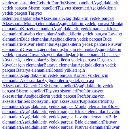
ve deşarj sistemleri
Geberit Duofix
Sistem panelleri
Aşağıdakilerin
yedek parçası Sistem panelleri
Taşıyıcı sistemleri
Aşağıdakilerin
yedek parçası Taşıyıcı
sistemleri
Kaplamalar
Aksesuarlar
Aşağıdakilerin yedek parçası
Aksesuarlar
Montaj elemanları
Aşağıdakilerin yedek parçası Montaj
elemanları
Klozet elemanları
Aşağıdakilerin yedek parçası Klozet
elemanları
Lavabo elemanları
Aşağıdakilerin yedek parçası Lavabo
elemanları
Bide elemanları
Aşağıdakilerin yedek parçası Bide
elemanları
Pisuvar elemanları
Aşağıdakilerin yedek parçası Pisuvar
elemanları
Duvar süzgeci olan duşlar için elemanlar
Aşağıdakilerin
yedek parçası Duvar süzgeci olan duşlar için elemanlar
Duşlar ve
küvetler için elemanlar
Aşağıdakilerin yedek parçası Duşlar ve
küvetler için elemanlar
Batarya elemanları
Aşağıdakilerin yedek
parçası Batarya elemanları
Konsol yükleri için
elemanlar
Aşağıdakilerin yedek parçası Konsol yükleri için
elemanlar
Aksesuarlar
Aşağıdakilerin yedek parçası
Aksesuarlar
Geberit GIS
Sistem panelleri
Aşağıdakilerin yedek
parçası Sistem panelleri
Taşıyıcı sistemleri
Prefabrikasyon
aksesuarları
Aşağıdakilerin yedek parçası Prefabrikasyon
aksesuarları
Ses izolasyonu için aksesuarlar
Kaplamalar
Montaj
elemanları
Aşağıdakilerin yedek parçası Montaj elemanları
Klozet
elemanları
Aşağıdakilerin yedek parçası Klozet elemanları
Lavabo
elemanları
Aşağıdakilerin yedek parçası Lavabo elemanları
Bide
elemanları
Aşağıdakilerin yedek parçası Bide elemanları
Pisuvar
elemanları
Aşağıdakilerin yedek parçası Pisuvar elemanları
Duvar