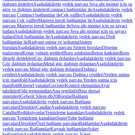
dağıtım üniteleri
Aşağıdakilerin yedek parçası Sıva altı montaj için su
giriş ve dağıtım üniteleri
Compact bağlantılar ile
Aşağıdakilerin yedek
parçası Compact bağlantılar ile
Çek valfler
Aşağıdakilerin yedek
parçası Çek valfler
Mapress presli bağlantılar ile
Aşağıdakilerin yedek
parçası Mapress presli bağlantılar ile
Sıva altı montaj için su sayacı
hatları
Aşağıdakilerin yedek parçası Sıva altı montaj için su sayacı
hatları
Dişli bağlantılar ile
Aşağıdakilerin yedek parçası Dişli
bağlantılar ile
Radyant ısıtma ve soğutma
Sistem
boruları
Aşağıdakilerin yedek parçası Sistem boruları
Döşeme
malzemesi
Kenar yalıtım şeritleri
Boru zımbaları
Beton katkıları
Boru
dirseği destekleri
Güç dağıtım dolapları
Aşağıdakilerin yedek parçası
Güç dağıtım dolapları
Metal güç dağıtım dolapları
Aşağıdakilerin
yedek parçası Metal güç dağıtım dolapları
Dağıtıcı
çeşitleri
Aşağıdakilerin yedek parçası Dağıtıcı çeşitleri
Yerden ısıtma
için manifold
Aşağıdakilerin yedek parçası Yerden ısıtma için
manifold
Küresel vanalar
Geçişler
Kontrol elemanları
Ayar
tahrikleri
Oda termostatları
Ana regülatör
Bina drenaj
sistemleri
Geberit Silent-db20
Borular
Bağlantı
parçaları
Aşağıdakilerin yedek parçası Bağlantı
parçaları
Dirsekler
Çatallar
Aşağıdakilerin yedek parçası
Çatallar
Redüksiyonlar
Temizleme kapakları
Aşağıdakilerin yedek
parçası Temizleme kapakları
SuperTube bağlantı
parçaları
Dirsekler
Özel bağlantı parçaları
Bağlantılar
Aşağıdakilerin
yedek parçası Bağlantılar
Kaynak bağlantıları
Soket
bağlantıları
Aşağıdakilerin yedek parçası Soket