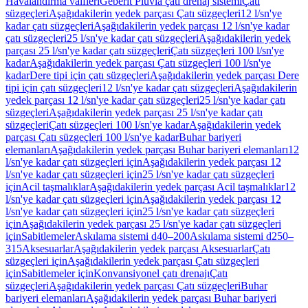
Havalandırma valfleri
Geberit Pluvia çatı drenaj sistemi
Çatı
süzgeçleri
Aşağıdakilerin yedek parçası Çatı süzgeçleri
12 l/sn'ye
kadar çatı süzgeçleri
Aşağıdakilerin yedek parçası 12 l/sn'ye kadar
çatı süzgeçleri
25 l/sn'ye kadar çatı süzgeçleri
Aşağıdakilerin yedek
parçası 25 l/sn'ye kadar çatı süzgeçleri
Çatı süzgeçleri 100 l/sn'ye
kadar
Aşağıdakilerin yedek parçası Çatı süzgeçleri 100 l/sn'ye
kadar
Dere tipi için çatı süzgeçleri
Aşağıdakilerin yedek parçası Dere
tipi için çatı süzgeçleri
12 l/sn'ye kadar çatı süzgeçleri
Aşağıdakilerin
yedek parçası 12 l/sn'ye kadar çatı süzgeçleri
25 l/sn'ye kadar çatı
süzgeçleri
Aşağıdakilerin yedek parçası 25 l/sn'ye kadar çatı
süzgeçleri
Çatı süzgeçleri 100 l/sn'ye kadar
Aşağıdakilerin yedek
parçası Çatı süzgeçleri 100 l/sn'ye kadar
Buhar bariyeri
elemanları
Aşağıdakilerin yedek parçası Buhar bariyeri elemanları
12
l/sn'ye kadar çatı süzgeçleri için
Aşağıdakilerin yedek parçası 12
l/sn'ye kadar çatı süzgeçleri için
25 l/sn'ye kadar çatı süzgeçleri
için
Acil taşmalıklar
Aşağıdakilerin yedek parçası Acil taşmalıklar
12
l/sn'ye kadar çatı süzgeçleri için
Aşağıdakilerin yedek parçası 12
l/sn'ye kadar çatı süzgeçleri için
25 l/sn'ye kadar çatı süzgeçleri
için
Aşağıdakilerin yedek parçası 25 l/sn'ye kadar çatı süzgeçleri
için
Sabitlemeler
Askılama sistemi d40–200
Askılama sistemi d250–
315
Aksesuarlar
Aşağıdakilerin yedek parçası Aksesuarlar
Çatı
süzgeçleri için
Aşağıdakilerin yedek parçası Çatı süzgeçleri
için
Sabitlemeler için
Konvansiyonel çatı drenajı
Çatı
süzgeçleri
Aşağıdakilerin yedek parçası Çatı süzgeçleri
Buhar
bariyeri elemanları
Aşağıdakilerin yedek parçası Buhar bariyeri