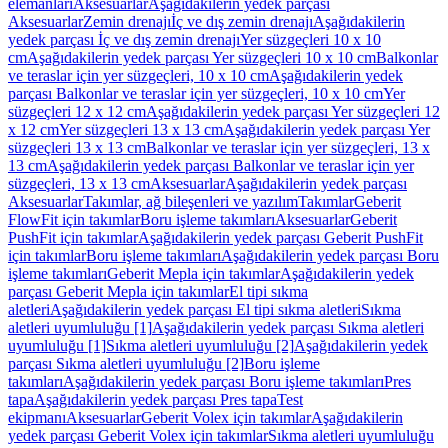
elemanları
Aksesuarlar
Aşağıdakilerin yedek parçası
Aksesuarlar
Zemin drenajı
İç ve dış zemin drenajı
Aşağıdakilerin
yedek parçası İç ve dış zemin drenajı
Yer süzgeçleri 10 x 10
cm
Aşağıdakilerin yedek parçası Yer süzgeçleri 10 x 10 cm
Balkonlar
ve teraslar için yer süzgeçleri, 10 x 10 cm
Aşağıdakilerin yedek
parçası Balkonlar ve teraslar için yer süzgeçleri, 10 x 10 cm
Yer
süzgeçleri 12 x 12 cm
Aşağıdakilerin yedek parçası Yer süzgeçleri 12
x 12 cm
Yer süzgeçleri 13 x 13 cm
Aşağıdakilerin yedek parçası Yer
süzgeçleri 13 x 13 cm
Balkonlar ve teraslar için yer süzgeçleri, 13 x
13 cm
Aşağıdakilerin yedek parçası Balkonlar ve teraslar için yer
süzgeçleri, 13 x 13 cm
Aksesuarlar
Aşağıdakilerin yedek parçası
Aksesuarlar
Takımlar, ağ bileşenleri ve yazılım
Takımlar
Geberit
FlowFit için takımlar
Boru işleme takımları
Aksesuarlar
Geberit
PushFit için takımlar
Aşağıdakilerin yedek parçası Geberit PushFit
için takımlar
Boru işleme takımları
Aşağıdakilerin yedek parçası Boru
işleme takımları
Geberit Mepla için takımlar
Aşağıdakilerin yedek
parçası Geberit Mepla için takımlar
El tipi sıkma
aletleri
Aşağıdakilerin yedek parçası El tipi sıkma aletleri
Sıkma
aletleri uyumluluğu [1]
Aşağıdakilerin yedek parçası Sıkma aletleri
uyumluluğu [1]
Sıkma aletleri uyumluluğu [2]
Aşağıdakilerin yedek
parçası Sıkma aletleri uyumluluğu [2]
Boru işleme
takımları
Aşağıdakilerin yedek parçası Boru işleme takımları
Pres
tapa
Aşağıdakilerin yedek parçası Pres tapa
Test
ekipmanı
Aksesuarlar
Geberit Volex için takımlar
Aşağıdakilerin
yedek parçası Geberit Volex için takımlar
Sıkma aletleri uyumluluğu