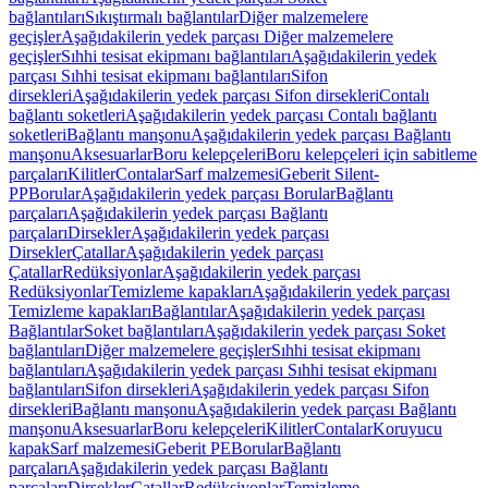
bağlantıları
Sıkıştırmalı bağlantılar
Diğer malzemelere
geçişler
Aşağıdakilerin yedek parçası Diğer malzemelere
geçişler
Sıhhi tesisat ekipmanı bağlantıları
Aşağıdakilerin yedek
parçası Sıhhi tesisat ekipmanı bağlantıları
Sifon
dirsekleri
Aşağıdakilerin yedek parçası Sifon dirsekleri
Contalı
bağlantı soketleri
Aşağıdakilerin yedek parçası Contalı bağlantı
soketleri
Bağlantı manşonu
Aşağıdakilerin yedek parçası Bağlantı
manşonu
Aksesuarlar
Boru kelepçeleri
Boru kelepçeleri için sabitleme
parçaları
Kilitler
Contalar
Sarf malzemesi
Geberit Silent-
PP
Borular
Aşağıdakilerin yedek parçası Borular
Bağlantı
parçaları
Aşağıdakilerin yedek parçası Bağlantı
parçaları
Dirsekler
Aşağıdakilerin yedek parçası
Dirsekler
Çatallar
Aşağıdakilerin yedek parçası
Çatallar
Redüksiyonlar
Aşağıdakilerin yedek parçası
Redüksiyonlar
Temizleme kapakları
Aşağıdakilerin yedek parçası
Temizleme kapakları
Bağlantılar
Aşağıdakilerin yedek parçası
Bağlantılar
Soket bağlantıları
Aşağıdakilerin yedek parçası Soket
bağlantıları
Diğer malzemelere geçişler
Sıhhi tesisat ekipmanı
bağlantıları
Aşağıdakilerin yedek parçası Sıhhi tesisat ekipmanı
bağlantıları
Sifon dirsekleri
Aşağıdakilerin yedek parçası Sifon
dirsekleri
Bağlantı manşonu
Aşağıdakilerin yedek parçası Bağlantı
manşonu
Aksesuarlar
Boru kelepçeleri
Kilitler
Contalar
Koruyucu
kapak
Sarf malzemesi
Geberit PE
Borular
Bağlantı
parçaları
Aşağıdakilerin yedek parçası Bağlantı
parçaları
Dirsekler
Çatallar
Redüksiyonlar
Temizleme