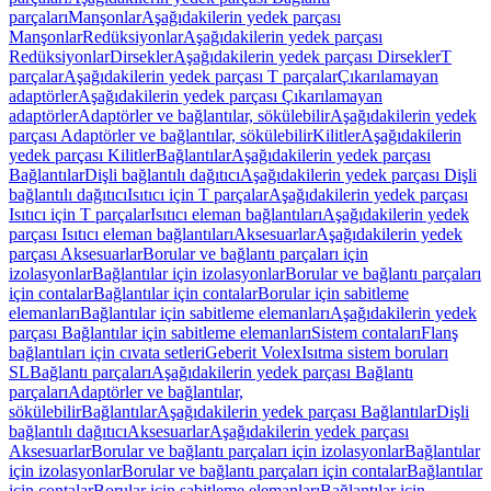
parçaları
Manşonlar
Aşağıdakilerin yedek parçası
Manşonlar
Redüksiyonlar
Aşağıdakilerin yedek parçası
Redüksiyonlar
Dirsekler
Aşağıdakilerin yedek parçası Dirsekler
T
parçalar
Aşağıdakilerin yedek parçası T parçalar
Çıkarılamayan
adaptörler
Aşağıdakilerin yedek parçası Çıkarılamayan
adaptörler
Adaptörler ve bağlantılar, sökülebilir
Aşağıdakilerin yedek
parçası Adaptörler ve bağlantılar, sökülebilir
Kilitler
Aşağıdakilerin
yedek parçası Kilitler
Bağlantılar
Aşağıdakilerin yedek parçası
Bağlantılar
Dişli bağlantılı dağıtıcı
Aşağıdakilerin yedek parçası Dişli
bağlantılı dağıtıcı
Isıtıcı için T parçalar
Aşağıdakilerin yedek parçası
Isıtıcı için T parçalar
Isıtıcı eleman bağlantıları
Aşağıdakilerin yedek
parçası Isıtıcı eleman bağlantıları
Aksesuarlar
Aşağıdakilerin yedek
parçası Aksesuarlar
Borular ve bağlantı parçaları için
izolasyonlar
Bağlantılar için izolasyonlar
Borular ve bağlantı parçaları
için contalar
Bağlantılar için contalar
Borular için sabitleme
elemanları
Bağlantılar için sabitleme elemanları
Aşağıdakilerin yedek
parçası Bağlantılar için sabitleme elemanları
Sistem contaları
Flanş
bağlantıları için cıvata setleri
Geberit Volex
Isıtma sistem boruları
SL
Bağlantı parçaları
Aşağıdakilerin yedek parçası Bağlantı
parçaları
Adaptörler ve bağlantılar,
sökülebilir
Bağlantılar
Aşağıdakilerin yedek parçası Bağlantılar
Dişli
bağlantılı dağıtıcı
Aksesuarlar
Aşağıdakilerin yedek parçası
Aksesuarlar
Borular ve bağlantı parçaları için izolasyonlar
Bağlantılar
için izolasyonlar
Borular ve bağlantı parçaları için contalar
Bağlantılar
için contalar
Borular için sabitleme elemanları
Bağlantılar için