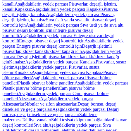
kanallı
Aşağıdakilerin yedek parçası Pisuvarlar, deşarjlı işletim,
kanallı
Kapaksız
Aşağıdakilerin yedek parçası Kapaksız
Pisuvar,
deşarjlı işletim, kanalsız
Aşağıdakilerin yedek parçası Pisuvar,
deşarjlı işletim, kanalsız
Sıva üstü ya da sıva altı pisuvar deşarj
kontrolü için
Aşağıdakilerin yedek parçası Sıva üstü ya da sıva altı
pisuvar deşarj kontrolü için
Entegre pisuvar deşarj
kontrollü
Aşağıdakilerin yedek parçası Entegre pisuvar deşarj
kontrollü
Entegre pisuvar deşarj kontrolü için
Aşağıdakilerin yedek
parçası Entegre pisuvar deşarj kontrolü için
Deşarjlı işletimli
pisuvarlar, klozet kapaklı/klozet kapağı için
Aşağıdakilerin yedek
parçası Deşarjlı işletimli pisuvarlar, klozet kapaklı/klozet kapağı
için
Kanalsız
Aşağıdakilerin yedek parçası Kanalsız
Pisuvarlar, susuz
işletim
Aşağıdakilerin yedek parçası Pisuvarlar, susuz
işletim
Kapaksız
Aşağıdakilerin yedek parçası Kapaksız
Pisuvar
bölme panelleri
Aşağıdakilerin yedek parçası Pisuvar bölme
panelleri
Plastik pisuvar bölme panelleri
Aşağıdakilerin yedek parçası
Plastik pisuvar bölme panelleri
Cam pisuvar bölme
panelleri
Aşağıdakilerin yedek parçası Cam pisuvar bölme
panelleri
Aksesuarlar
Aşağıdakilerin yedek parçası
Aksesuarlar
Sifonlar ve sifon aksesuarları
Deşarj borusu, deşarj
dirsekleri ve geçiş parçaları
Aşağıdakilerin yedek parçası Deşarj
borusu, deşarj dirsekleri ve geçiş parçaları
Sabitleme
malzemesi
Tahliye vanaları
Sıhhi tesisat ekipmanı bağlantıları
Pisuvar
deşarj kontrolleri
Sıva altı
Aşağıdakilerin yedek parçası Sıva
altı
Elektronik deşarj tetiklemeli, elektrikli
Aşağıdakilerin yedek