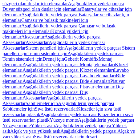
süzgeci olan duşlar için elemanlar
Aşağıdakilerin yedek parçası
Duvar süzgeci olan duşlar için elemanlar
Bataryalar ve cihazlar için
elemanlar
Aşağıdakilerin yedek parçası Bataryalar ve cihazlar için
elemanlar
Çamaşır ve bulaşık makineleri için
elemanlar
Aşağıdakilerin yedek parçası Çamaşır ve bulaşık
makineleri için elemanlar
Konsol yükleri için
elemanlar
Aksesuarlar
Aşağıdakilerin yedek parçası
Aksesuarlar
Aksesuarlar
Aşağıdakilerin yedek parçası
Aksesuarlar
Sistem panelleri için
Aşağıdakilerin yedek parçası Sistem
panelleri için
Temin sistemleri için
Aşağıdakilerin yedek parçası
Temin sistemleri için
Drenaj için
Geberit Kombifix
Montaj
elemanları
Aşağıdakilerin yedek parçası Montaj elemanları
Klozet
elemanları
Aşağıdakilerin yedek parçası Klozet elemanları
Lavabo
elemanları
Aşağıdakilerin yedek parçası Lavabo elemanları
Bide
elemanları
Aşağıdakilerin yedek parçası Bide elemanları
Pisuvar
elemanları
Aşağıdakilerin yedek parçası Pisuvar elemanları
Duş
elemanları
Aşağıdakilerin yedek parçası Duş
elemanları
Aksesuarlar
Aşağıdakilerin yedek parçası
Aksesuarlar
Sabitlemeler için
Aşağıdakilerin yedek parçası
Sabitlemeler için
Sıva üstü rezervuarlar
Klozetler için sıva üstü
rezervuarlar, plastik
Aşağıdakilerin yedek parçası Klozetler için sıva
üstü rezervuarlar, plastik
Yüzeye monte
Aşağıdakilerin yedek parçası
Yüzeye monte
Yüksek asılı
Aşağıdakilerin yedek parçası Yüksek
asılı
Alçak ve yarı yüksek asılı
Aşağıdakilerin yedek parçası Alçak ve
yarı yüksek asılı
Sıva üstü rezervuarlar için deşarj