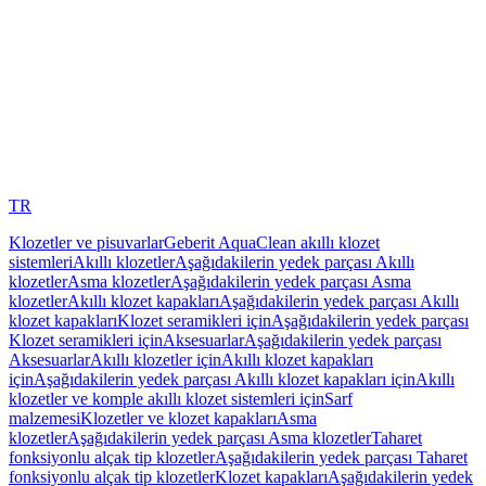
TR
Klozetler ve pisuvarlar
Geberit AquaClean akıllı klozet
sistemleri
Akıllı klozetler
Aşağıdakilerin yedek parçası Akıllı
klozetler
Asma klozetler
Aşağıdakilerin yedek parçası Asma
klozetler
Akıllı klozet kapakları
Aşağıdakilerin yedek parçası Akıllı
klozet kapakları
Klozet seramikleri için
Aşağıdakilerin yedek parçası
Klozet seramikleri için
Aksesuarlar
Aşağıdakilerin yedek parçası
Aksesuarlar
Akıllı klozetler için
Akıllı klozet kapakları
için
Aşağıdakilerin yedek parçası Akıllı klozet kapakları için
Akıllı
klozetler ve komple akıllı klozet sistemleri için
Sarf
malzemesi
Klozetler ve klozet kapakları
Asma
klozetler
Aşağıdakilerin yedek parçası Asma klozetler
Taharet
fonksiyonlu alçak tip klozetler
Aşağıdakilerin yedek parçası Taharet
fonksiyonlu alçak tip klozetler
Klozet kapakları
Aşağıdakilerin yedek