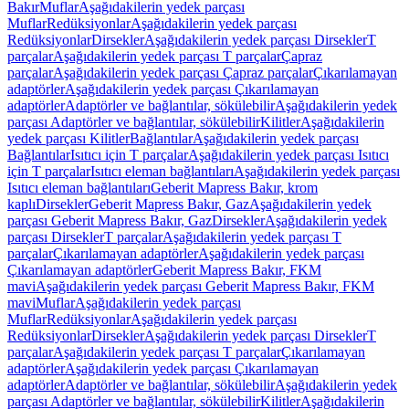
Bakır
Muflar
Aşağıdakilerin yedek parçası
Muflar
Redüksiyonlar
Aşağıdakilerin yedek parçası
Redüksiyonlar
Dirsekler
Aşağıdakilerin yedek parçası Dirsekler
T
parçalar
Aşağıdakilerin yedek parçası T parçalar
Çapraz
parçalar
Aşağıdakilerin yedek parçası Çapraz parçalar
Çıkarılamayan
adaptörler
Aşağıdakilerin yedek parçası Çıkarılamayan
adaptörler
Adaptörler ve bağlantılar, sökülebilir
Aşağıdakilerin yedek
parçası Adaptörler ve bağlantılar, sökülebilir
Kilitler
Aşağıdakilerin
yedek parçası Kilitler
Bağlantılar
Aşağıdakilerin yedek parçası
Bağlantılar
Isıtıcı için T parçalar
Aşağıdakilerin yedek parçası Isıtıcı
için T parçalar
Isıtıcı eleman bağlantıları
Aşağıdakilerin yedek parçası
Isıtıcı eleman bağlantıları
Geberit Mapress Bakır, krom
kaplı
Dirsekler
Geberit Mapress Bakır, Gaz
Aşağıdakilerin yedek
parçası Geberit Mapress Bakır, Gaz
Dirsekler
Aşağıdakilerin yedek
parçası Dirsekler
T parçalar
Aşağıdakilerin yedek parçası T
parçalar
Çıkarılamayan adaptörler
Aşağıdakilerin yedek parçası
Çıkarılamayan adaptörler
Geberit Mapress Bakır, FKM
mavi
Aşağıdakilerin yedek parçası Geberit Mapress Bakır, FKM
mavi
Muflar
Aşağıdakilerin yedek parçası
Muflar
Redüksiyonlar
Aşağıdakilerin yedek parçası
Redüksiyonlar
Dirsekler
Aşağıdakilerin yedek parçası Dirsekler
T
parçalar
Aşağıdakilerin yedek parçası T parçalar
Çıkarılamayan
adaptörler
Aşağıdakilerin yedek parçası Çıkarılamayan
adaptörler
Adaptörler ve bağlantılar, sökülebilir
Aşağıdakilerin yedek
parçası Adaptörler ve bağlantılar, sökülebilir
Kilitler
Aşağıdakilerin