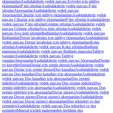
ekipmanları
Aşağıdakilerin yedek parçası Eviyeler için tahliye
ekipmanları
P tipi sifonlar
Aşağıdakilerin yedek parçası P tipi
sifonlar
Aksesuarlar
Aşağıdakilerin yedek parçası
Aksesuarlar
Cihazlar için tahliye ekipmanları
Aşağıdakilerin yedek
parçası Cihazlar için tahliye ekipmanları
P tipi sifonlar
Aşağıdakilerin
yedek parçası P tipi sifonlar
Gömme sifonlar
Aşağıdakilerin yedek
parçası Gömme sifonlar
Sıva üstü sifonlar
Aşağıdakilerin yedek
parçası Sıva üstü sifonlar
Bağlantılar
Aşağıdakilerin yedek parçası
Bağlantılar
Drenaj lavaboları için tahliye ekipmanları
Aşağıdakilerin
yedek parçası Drenaj lavaboları için tahliye ekipmanları
Koku
sifonları
Aşağıdakilerin yedek parçası Koku sifonları
Bağlantı
manşonu
Aşağıdakilerin yedek parçası Bağlantı manşonu
Tahliye
vanaları
Aşağıdakilerin yedek parçası Tahliye
vanaları
Aksesuarlar
Aşağıdakilerin yedek parçası Aksesuarlar
Duşlar
ve küvetler
Duşlar
Duşlar için zemin drenajı
Aşağıdakilerin yedek
parçası Duşlar için zemin drenajı
Duş kanalları
Aşağıdakilerin yedek
parçası Duş kanalları
Duş kanalları için aksesuarlar
Aşağıdakilerin
yedek parçası Duş kanalları için aksesuarlar
Duş zemini
giderleri
Aşağıdakilerin yedek parçası Duş zemini giderleri
Duş
zemini giderleri için aksesuarlar
Aşağıdakilerin yedek parçası Duş
zemini giderleri için aksesuarlar
Duvar süzgeci
Aşağıdakilerin yedek
parçası Duvar süzgeci
Duvar süzgeci aksesuarları
Aşağıdakilerin
yedek parçası Duvar süzgeci aksesuarları
Duş tekneleri ve duş
zeminleri
Aşağıdakilerin yedek parçası Duş tekneleri ve duş
zeminleri
Mineral içerikli malzemeden üretilmiş duş