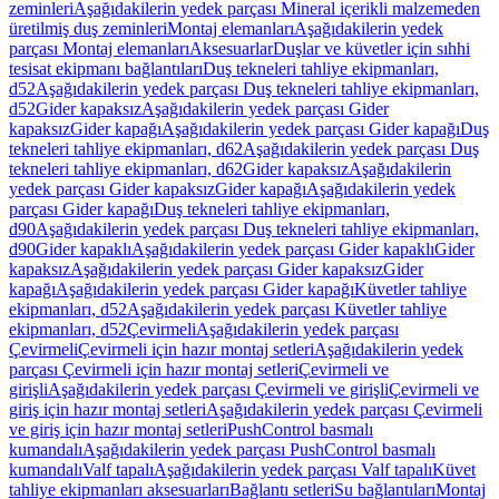
zeminleri
Aşağıdakilerin yedek parçası Mineral içerikli malzemeden
üretilmiş duş zeminleri
Montaj elemanları
Aşağıdakilerin yedek
parçası Montaj elemanları
Aksesuarlar
Duşlar ve küvetler için sıhhi
tesisat ekipmanı bağlantıları
Duş tekneleri tahliye ekipmanları,
d52
Aşağıdakilerin yedek parçası Duş tekneleri tahliye ekipmanları,
d52
Gider kapaksız
Aşağıdakilerin yedek parçası Gider
kapaksız
Gider kapağı
Aşağıdakilerin yedek parçası Gider kapağı
Duş
tekneleri tahliye ekipmanları, d62
Aşağıdakilerin yedek parçası Duş
tekneleri tahliye ekipmanları, d62
Gider kapaksız
Aşağıdakilerin
yedek parçası Gider kapaksız
Gider kapağı
Aşağıdakilerin yedek
parçası Gider kapağı
Duş tekneleri tahliye ekipmanları,
d90
Aşağıdakilerin yedek parçası Duş tekneleri tahliye ekipmanları,
d90
Gider kapaklı
Aşağıdakilerin yedek parçası Gider kapaklı
Gider
kapaksız
Aşağıdakilerin yedek parçası Gider kapaksız
Gider
kapağı
Aşağıdakilerin yedek parçası Gider kapağı
Küvetler tahliye
ekipmanları, d52
Aşağıdakilerin yedek parçası Küvetler tahliye
ekipmanları, d52
Çevirmeli
Aşağıdakilerin yedek parçası
Çevirmeli
Çevirmeli için hazır montaj setleri
Aşağıdakilerin yedek
parçası Çevirmeli için hazır montaj setleri
Çevirmeli ve
girişli
Aşağıdakilerin yedek parçası Çevirmeli ve girişli
Çevirmeli ve
giriş için hazır montaj setleri
Aşağıdakilerin yedek parçası Çevirmeli
ve giriş için hazır montaj setleri
PushControl basmalı
kumandalı
Aşağıdakilerin yedek parçası PushControl basmalı
kumandalı
Valf tapalı
Aşağıdakilerin yedek parçası Valf tapalı
Küvet
tahliye ekipmanları aksesuarları
Bağlantı setleri
Su bağlantıları
Montaj