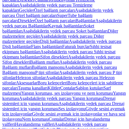
kapakları
Aşağıdakilerin yedek parçası Temizleme
kapakları
Geçişler
Özel bağlantı parçaları
Aşağıdakilerin yedek
parçası Özel bağlantı parçaları
SuperTube bağlantı
parçaları
Dirsekler
Özel bağlantı parçaları
Bağlantılar
Aşağıdakilerin
yedek parçası Bağlantılar
Kaynak bağlantıları
Soket
bağlantıları
Aşağıdakilerin yedek parçası Soket bağlantıları
Diğer
malzemelere geçişler
Aşağıdakilerin yedek parçası Diğer
malzemelere geçişler
Dişli bağlantılar
Aşağıdakilerin yedek parçası
Dişli bağlantılar
Flanş bağlantıları
Faturalı burçlar
Sıhhi tesisat
ekipmanı bağlantıları
Aşağıdakilerin yedek parçası Sıhhi tesisat
ekipmanı bağlantıları
Sifon dirsekleri
Aşağıdakilerin yedek parçası
Sifon dirsekleri
Bağlantı mufları
Aşağıdakilerin yedek parçası
Bağlantı mufları
Bağlantı manşonu
Aşağıdakilerin yedek parçası
Bağlantı manşonu
P tipi sifonlar
Aşağıdakilerin yedek parçası P tipi
sifonlar
Helezon sifonlar
Aşağıdakilerin yedek parçası Helezon
sifonlar
Aksesuarlar
Boru kelepçeleri
Boru kelepçeleri için sabitleme
parçaları
Taşıma kanalları
Kilitler
Contalar
Şablon kutuları
Sarf
malzemesi
Yangın koruması, ses izolasyonu ve nem koruması
Yangın
koruması
Aşağıdakilerin yedek parçası Yangın koruması
Drenaj
sistemleri için yangın koruması
Aşağıdakilerin yedek parçası Drenaj
sistemleri için yangın koruması
Ses izolasyonu
Gövde sesini ayırmak
için izolasyonlar
Gövde sesini ayırmak için izolasyonlar ve hava sesi
izolasyonu
Nem koruması
Contalar
Drenaj için havalandırma
valfleri
Havalandırma valfleri
Aşağıdakilerin yedek parçası