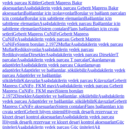
yedek parçası Kilitler
Geberit Mapress Bakır
aksesuarları
Aşağıdakilerin yedek parçası Geberit Mapress Bakır
aksesuarları
Bağlantılar için izolasyonlar
Borular ve bağlantı parçaları
için contalar
Borular için sabitleme elemanları
Bağlantılar için
sabitleme elemanları
Aşağıdakilerin yedek parçası Bağlantılar için
sabitleme elemanları
Sistem contaları
Flanş bağlantıları için cıvata
setleri
Geberit Mapress CuNiFe
Geberit Mapress
CuNiFe
Aşağıdakilerin yedek parçası Geberit Mapress
CuNiFe
Sistem boruları 2.1972
Muflar
Aşağıdakilerin yedek parçası
Muflar
Redüksiyonlar
Aşağıdakilerin yedek parçası
Redüksiyonlar
Dirsekler
Aşağıdakilerin yedek parçası Dirsekler
T
parçalar
Aşağıdakilerin yedek parçası T parçalar
Çıkarılamayan
adaptörler
Aşağıdakilerin yedek parçası Çıkarılamayan
adaptörler
Adaptörler ve bağlantılar, sökülebilir
Aşağıdakilerin yedek
parçası Adaptörler ve bağlantılar,
sökülebilir
Kılavuzlar
Aşağıdakilerin yedek parçası Kılavuzlar
Geberit
Mapress CuNiFe, FKM mavi
Aşağıdakilerin yedek parçası Geberit
Mapress CuNiFe, FKM mavi
Sistem boruları
2.1972
Dirsekler
Adaptörler ve bağlantılar, sökülebilir
Aşağıdakilerin
yedek parçası Adaptörler ve bağlantılar, sökülebilir
Kılavuzlar
Geberit
Mapress CuNiFe aksesuarları
Sistem contaları
Flanş bağlantıları için
cıvata setleri
Geberit hijyen sistemi
Hijyenik deşarjlı rezervuar ve
klozet deşarj kontrol aksesuarları
Aşağıdakilerin yedek parçası
Hijyenik deşarjlı rezervuar ve klozet deşarj kontrol aksesuarları
Güç
üniteleri
Aşağıdakilerin yedek parçası Güç üniteleri
Ağ