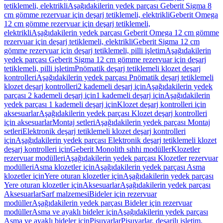
tetiklemeli, elektrikli
Aşağıdakilerin yedek parçası Geberit Sigma 8
cm gömme rezervuar için deşarj tetiklemeli, elektrikli
Geberit Omega
12 cm gömme rezervuar için deşarj tetiklemeli,
elektrikli
Aşağıdakilerin yedek parçası Geberit Omega 12 cm gömme
rezervuar için deşarj tetiklemeli, elektrikli
Geberit Sigma 12 cm
gömme rezervuar için deşarj tetiklemeli, pilli işletim
Aşağıdakilerin
yedek parçası Geberit Sigma 12 cm gömme rezervuar için deşarj
tetiklemeli, pilli işletim
Pnömatik deşarj tetiklemeli klozet deşarj
kontrolleri
Aşağıdakilerin yedek parçası Pnömatik deşarj tetiklemeli
klozet deşarj kontrolleri
2 kademeli deşarj için
Aşağıdakilerin yedek
parçası 2 kademeli deşarj için
1 kademeli deşarj için
Aşağıdakilerin
yedek parçası 1 kademeli deşarj için
Klozet deşarj kontrolleri için
aksesuarlar
Aşağıdakilerin yedek parçası Klozet deşarj kontrolleri
için aksesuarlar
Montaj setleri
Aşağıdakilerin yedek parçası Montaj
setleri
Elektronik deşarj tetiklemeli klozet deşarj kontrolleri
için
Aşağıdakilerin yedek parçası Elektronik deşarj tetiklemeli klozet
deşarj kontrolleri için
Geberit Monolith sıhhi modüller
Klozetler
rezervuar modülleri
Aşağıdakilerin yedek parçası Klozetler rezervuar
modülleri
Asma klozetler için
Aşağıdakilerin yedek parçası Asma
klozetler için
Yere oturan klozetler için
Aşağıdakilerin yedek parçası
Yere oturan klozetler için
Aksesuarlar
Aşağıdakilerin yedek parçası
Aksesuarlar
Sarf malzemesi
Bideler için rezervuar
modüller
Aşağıdakilerin yedek parçası Bideler için rezervuar
modüller
Asma ve ayaklı bideler için
Aşağıdakilerin yedek parçası
Asma ve ayaklı bideler için
Pisuvarlar
Pisuvarlar, deşarjlı işletim,