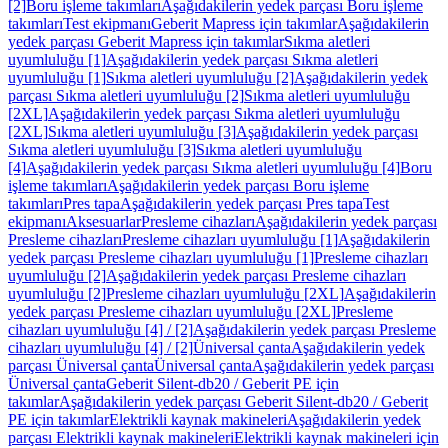
[2]
Boru işleme takımları
Aşağıdakilerin yedek parçası Boru işleme
takımları
Test ekipmanı
Geberit Mapress için takımlar
Aşağıdakilerin
yedek parçası Geberit Mapress için takımlar
Sıkma aletleri
uyumluluğu [1]
Aşağıdakilerin yedek parçası Sıkma aletleri
uyumluluğu [1]
Sıkma aletleri uyumluluğu [2]
Aşağıdakilerin yedek
parçası Sıkma aletleri uyumluluğu [2]
Sıkma aletleri uyumluluğu
[2XL]
Aşağıdakilerin yedek parçası Sıkma aletleri uyumluluğu
[2XL]
Sıkma aletleri uyumluluğu [3]
Aşağıdakilerin yedek parçası
Sıkma aletleri uyumluluğu [3]
Sıkma aletleri uyumluluğu
[4]
Aşağıdakilerin yedek parçası Sıkma aletleri uyumluluğu [4]
Boru
işleme takımları
Aşağıdakilerin yedek parçası Boru işleme
takımları
Pres tapa
Aşağıdakilerin yedek parçası Pres tapa
Test
ekipmanı
Aksesuarlar
Presleme cihazları
Aşağıdakilerin yedek parçası
Presleme cihazları
Presleme cihazları uyumluluğu [1]
Aşağıdakilerin
yedek parçası Presleme cihazları uyumluluğu [1]
Presleme cihazları
uyumluluğu [2]
Aşağıdakilerin yedek parçası Presleme cihazları
uyumluluğu [2]
Presleme cihazları uyumluluğu [2XL]
Aşağıdakilerin
yedek parçası Presleme cihazları uyumluluğu [2XL]
Presleme
cihazları uyumluluğu [4] / [2]
Aşağıdakilerin yedek parçası Presleme
cihazları uyumluluğu [4] / [2]
Üniversal çanta
Aşağıdakilerin yedek
parçası Üniversal çanta
Üniversal çanta
Aşağıdakilerin yedek parçası
Üniversal çanta
Geberit Silent-db20 / Geberit PE için
takımlar
Aşağıdakilerin yedek parçası Geberit Silent-db20 / Geberit
PE için takımlar
Elektrikli kaynak makineleri
Aşağıdakilerin yedek
parçası Elektrikli kaynak makineleri
Elektrikli kaynak makineleri için