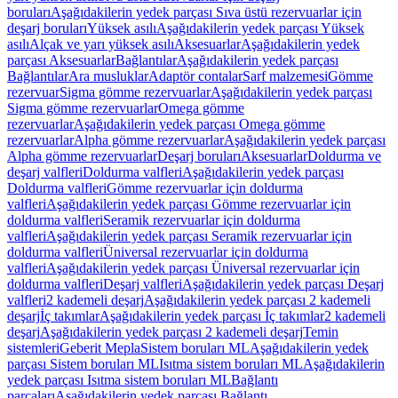
boruları
Aşağıdakilerin yedek parçası Sıva üstü rezervuarlar için
deşarj boruları
Yüksek asılı
Aşağıdakilerin yedek parçası Yüksek
asılı
Alçak ve yarı yüksek asılı
Aksesuarlar
Aşağıdakilerin yedek
parçası Aksesuarlar
Bağlantılar
Aşağıdakilerin yedek parçası
Bağlantılar
Ara musluklar
Adaptör contalar
Sarf malzemesi
Gömme
rezervuar
Sigma gömme rezervuarlar
Aşağıdakilerin yedek parçası
Sigma gömme rezervuarlar
Omega gömme
rezervuarlar
Aşağıdakilerin yedek parçası Omega gömme
rezervuarlar
Alpha gömme rezervuarlar
Aşağıdakilerin yedek parçası
Alpha gömme rezervuarlar
Deşarj boruları
Aksesuarlar
Doldurma ve
deşarj valfleri
Doldurma valfleri
Aşağıdakilerin yedek parçası
Doldurma valfleri
Gömme rezervuarlar için doldurma
valfleri
Aşağıdakilerin yedek parçası Gömme rezervuarlar için
doldurma valfleri
Seramik rezervuarlar için doldurma
valfleri
Aşağıdakilerin yedek parçası Seramik rezervuarlar için
doldurma valfleri
Üniversal rezervuarlar için doldurma
valfleri
Aşağıdakilerin yedek parçası Üniversal rezervuarlar için
doldurma valfleri
Deşarj valfleri
Aşağıdakilerin yedek parçası Deşarj
valfleri
2 kademeli deşarj
Aşağıdakilerin yedek parçası 2 kademeli
deşarj
İç takımlar
Aşağıdakilerin yedek parçası İç takımlar
2 kademeli
deşarj
Aşağıdakilerin yedek parçası 2 kademeli deşarj
Temin
sistemleri
Geberit Mepla
Sistem boruları ML
Aşağıdakilerin yedek
parçası Sistem boruları ML
Isıtma sistem boruları ML
Aşağıdakilerin
yedek parçası Isıtma sistem boruları ML
Bağlantı
parçaları
Aşağıdakilerin yedek parçası Bağlantı