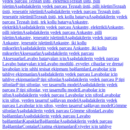
yedek parçası Tezgah üstü, elektrikli
Tezgah üstü, pilli
işletim
Aşağıdakilerin yedek parçası Tezgah üstü, pilli işletim
Tezgah
üstü, jeneratör işletimli
Aşağıdakilerin yedek parçası Tezgah üstü,
jeneratör işletimli
Tezgah üstü, tek kollu batarya
Aşağıdakilerin yedek
parçası Tezgah üstü, tek kollu batarya
Ankastre,
elektrikli
Aşağıdakilerin yedek parçası Ankastre, elektrikli
Ankastre,
pilli işletim
Aşağıdakilerin yedek parçası Ankastre, pilli
işletim
Ankastre, jeneratör işletimli
Aşağıdakilerin yedek parçası
Ankastre, jeneratör işletimli
Ankastre, iki kollu
mikserler
Aşağıdakilerin yedek parçası Ankastre, iki kollu
mikserler
Aksesuarlar
Aşağıdakilerin yedek parçası
Aksesuarlar
Lavabo bataryaları için
Aşağıdakilerin yedek parçası
Lavabo bataryaları için
Lavabo modülü, evyeler, cihazlar ve drenaj
lavaboları için sıhhi tesisat ekipmanı bağlantıları
Lavabolar için
tahliye ekipmanları
Aşağıdakilerin yedek parçası Lavabolar için
tahliye ekipmanları
P tipi sifonlar
Aşağıdakilerin yedek parçası P tipi
sifonlar
P tipi sifonlar, yer tasarruflu model
Aşağıdakilerin yedek
parçası P tipi sifonlar, yer tasarruflu model
Lavabolar için
sifon
Aşağıdakilerin yedek parçası Lavabolar için sifon
Lavabolar
için sifon, yerden tasarruf sağlayan model
Aşağıdakilerin yedek
parçası Lavabolar için sifon, yerden tasarruf sağlayan model
Gömme
sifonlar
Aşağıdakilerin yedek parçası Gömme sifonlar
Lavabo
bağlantıları
Aşağıdakilerin yedek parçası Lavabo
bağlantıları
Kapaklar
Bağlantılar
Aşağıdakilerin yedek parçası
Bağlantılar
Contalar
Uzatma ekipmanları
Eviyeler için tahliye