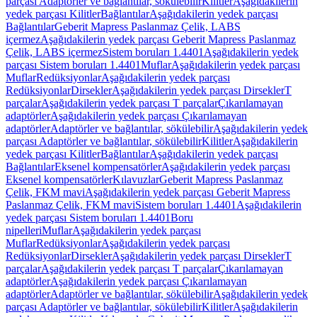
parçası Adaptörler ve bağlantılar, sökülebilir
Kilitler
Aşağıdakilerin
yedek parçası Kilitler
Bağlantılar
Aşağıdakilerin yedek parçası
Bağlantılar
Geberit Mapress Paslanmaz Çelik, LABS
içermez
Aşağıdakilerin yedek parçası Geberit Mapress Paslanmaz
Çelik, LABS içermez
Sistem boruları 1.4401
Aşağıdakilerin yedek
parçası Sistem boruları 1.4401
Muflar
Aşağıdakilerin yedek parçası
Muflar
Redüksiyonlar
Aşağıdakilerin yedek parçası
Redüksiyonlar
Dirsekler
Aşağıdakilerin yedek parçası Dirsekler
T
parçalar
Aşağıdakilerin yedek parçası T parçalar
Çıkarılamayan
adaptörler
Aşağıdakilerin yedek parçası Çıkarılamayan
adaptörler
Adaptörler ve bağlantılar, sökülebilir
Aşağıdakilerin yedek
parçası Adaptörler ve bağlantılar, sökülebilir
Kilitler
Aşağıdakilerin
yedek parçası Kilitler
Bağlantılar
Aşağıdakilerin yedek parçası
Bağlantılar
Eksenel kompensatörler
Aşağıdakilerin yedek parçası
Eksenel kompensatörler
Kılavuzlar
Geberit Mapress Paslanmaz
Çelik, FKM mavi
Aşağıdakilerin yedek parçası Geberit Mapress
Paslanmaz Çelik, FKM mavi
Sistem boruları 1.4401
Aşağıdakilerin
yedek parçası Sistem boruları 1.4401
Boru
nipelleri
Muflar
Aşağıdakilerin yedek parçası
Muflar
Redüksiyonlar
Aşağıdakilerin yedek parçası
Redüksiyonlar
Dirsekler
Aşağıdakilerin yedek parçası Dirsekler
T
parçalar
Aşağıdakilerin yedek parçası T parçalar
Çıkarılamayan
adaptörler
Aşağıdakilerin yedek parçası Çıkarılamayan
adaptörler
Adaptörler ve bağlantılar, sökülebilir
Aşağıdakilerin yedek
parçası Adaptörler ve bağlantılar, sökülebilir
Kilitler
Aşağıdakilerin