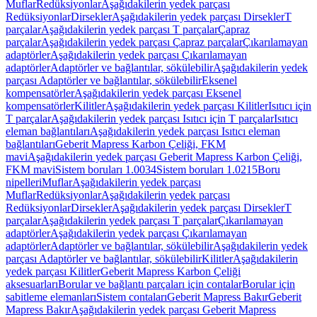
Muflar
Redüksiyonlar
Aşağıdakilerin yedek parçası
Redüksiyonlar
Dirsekler
Aşağıdakilerin yedek parçası Dirsekler
T
parçalar
Aşağıdakilerin yedek parçası T parçalar
Çapraz
parçalar
Aşağıdakilerin yedek parçası Çapraz parçalar
Çıkarılamayan
adaptörler
Aşağıdakilerin yedek parçası Çıkarılamayan
adaptörler
Adaptörler ve bağlantılar, sökülebilir
Aşağıdakilerin yedek
parçası Adaptörler ve bağlantılar, sökülebilir
Eksenel
kompensatörler
Aşağıdakilerin yedek parçası Eksenel
kompensatörler
Kilitler
Aşağıdakilerin yedek parçası Kilitler
Isıtıcı için
T parçalar
Aşağıdakilerin yedek parçası Isıtıcı için T parçalar
Isıtıcı
eleman bağlantıları
Aşağıdakilerin yedek parçası Isıtıcı eleman
bağlantıları
Geberit Mapress Karbon Çeliği, FKM
mavi
Aşağıdakilerin yedek parçası Geberit Mapress Karbon Çeliği,
FKM mavi
Sistem boruları 1.0034
Sistem boruları 1.0215
Boru
nipelleri
Muflar
Aşağıdakilerin yedek parçası
Muflar
Redüksiyonlar
Aşağıdakilerin yedek parçası
Redüksiyonlar
Dirsekler
Aşağıdakilerin yedek parçası Dirsekler
T
parçalar
Aşağıdakilerin yedek parçası T parçalar
Çıkarılamayan
adaptörler
Aşağıdakilerin yedek parçası Çıkarılamayan
adaptörler
Adaptörler ve bağlantılar, sökülebilir
Aşağıdakilerin yedek
parçası Adaptörler ve bağlantılar, sökülebilir
Kilitler
Aşağıdakilerin
yedek parçası Kilitler
Geberit Mapress Karbon Çeliği
aksesuarları
Borular ve bağlantı parçaları için contalar
Borular için
sabitleme elemanları
Sistem contaları
Geberit Mapress Bakır
Geberit
Mapress Bakır
Aşağıdakilerin yedek parçası Geberit Mapress