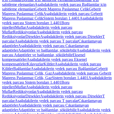
sabitleme elemanları
Aşağıdakilerin yedek parçası Bağlantılar için
sabitleme elemanları
Geberit Mapress Paslanmaz Çelik
Geberit
Mapress Paslanmaz Çelik
Aşağıdakilerin yedek parçası Geberit
Mapress Paslanmaz Çelik
Sistem boruları 1.4401
Aşağıdakilerin
yedek parçası Sistem boruları 1.4401
Boru
nipelleri
Muflar
Aşağıdakilerin yedek parçası
Muflar
Redüksiyonlar
Aşağıdakilerin yedek parçası
Redüksiyonlar
Dirsekler
Aşağıdakilerin yedek parçası Dirsekler
T
parçalar
Aşağıdakilerin yedek parçası T parçalar
Çıkarılamayan
adaptörler
Aşağıdakilerin yedek parçası Çıkarılamayan
adaptörler
Adaptörler ve bağlantılar, sökülebilir
Aşağıdakilerin yedek
parçası Adaptörler ve bağlantılar, sökülebilir
Eksenel
kompensatörler
Aşağıdakilerin yedek parçası Eksenel
kompensatörler
Kılavuzlar
Kilitler
Aşağıdakilerin yedek parçası
Kilitler
Bağlantılar
Aşağıdakilerin yedek parçası Bağlantılar
Geberit
Mapress Paslanmaz Çelik, Gaz
Aşağıdakilerin yedek parçası Geberit
Mapress Paslanmaz Çelik, Gaz
Sistem boruları 1.4401
Aşağıdakilerin
yedek parçası Sistem boruları 1.4401
Boru
nipelleri
Muflar
Aşağıdakilerin yedek parçası
Muflar
Redüksiyonlar
Aşağıdakilerin yedek parçası
Redüksiyonlar
Dirsekler
Aşağıdakilerin yedek parçası Dirsekler
T
parçalar
Aşağıdakilerin yedek parçası T parçalar
Çıkarılamayan
adaptörler
Aşağıdakilerin yedek parçası Çıkarılamayan
adaptörler
Adaptörler ve bağlantılar, sökülebilir
Aşağıdakilerin yedek