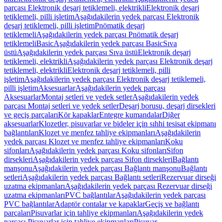
parçası Elektronik deşarj tetiklemeli, elektrikli
Elektronik deşarj
tetiklemeli, pilli işletim
Aşağıdakilerin yedek parçası Elektronik
deşarj tetiklemeli, pilli işletim
Pnömatik deşarj
tetiklemeli
Aşağıdakilerin yedek parçası Pnömatik deşarj
tetiklemeli
Basic
Aşağıdakilerin yedek parçası Basic
Sıva
üstü
Aşağıdakilerin yedek parçası Sıva üstü
Elektronik deşarj
tetiklemeli, elektrikli
Aşağıdakilerin yedek parçası Elektronik deşarj
tetiklemeli, elektrikli
Elektronik deşarj tetiklemeli, pilli
işletim
Aşağıdakilerin yedek parçası Elektronik deşarj tetiklemeli,
pilli işletim
Aksesuarlar
Aşağıdakilerin yedek parçası
Aksesuarlar
Montaj setleri ve yedek setler
Aşağıdakilerin yedek
parçası Montaj setleri ve yedek setler
Deşarj borusu, deşarj dirsekleri
ve geçiş parçaları
Kör kapaklar
Entegre kumandalar
Diğer
aksesuarlar
Klozetler, pisuvarlar ve bideler için sıhhi tesisat ekipmanı
bağlantıları
Klozet ve menfez tahliye ekipmanları
Aşağıdakilerin
yedek parçası Klozet ve menfez tahliye ekipmanları
Koku
sifonları
Aşağıdakilerin yedek parçası Koku sifonları
Sifon
dirsekleri
Aşağıdakilerin yedek parçası Sifon dirsekleri
Bağlantı
manşonu
Aşağıdakilerin yedek parçası Bağlantı manşonu
Bağlantı
setleri
Aşağıdakilerin yedek parçası Bağlantı setleri
Rezervuar dirseği
uzatma ekipmanları
Aşağıdakilerin yedek parçası Rezervuar dirseği
uzatma ekipmanları
PVC bağlantılar
Aşağıdakilerin yedek parçası
PVC bağlantılar
Adaptör contalar ve kapaklar
Geçiş ve bağlantı
parçaları
Pisuvarlar için tahliye ekipmanları
Aşağıdakilerin yedek
parçası Pisuvarlar için tahliye ekipmanları
Pisuvar