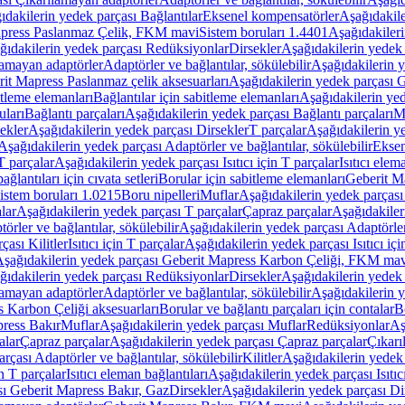
ıdakilerin yedek parçası Bağlantılar
Eksenel kompensatörler
Aşağıdakile
Mapress Paslanmaz Çelik, FKM mavi
Sistem boruları 1.4401
Aşağıdakileri
ğıdakilerin yedek parçası Redüksiyonlar
Dirsekler
Aşağıdakilerin yedek 
lamayan adaptörler
Adaptörler ve bağlantılar, sökülebilir
Aşağıdakilerin y
it Mapress Paslanmaz çelik aksesuarları
Aşağıdakilerin yedek parçası G
itleme elemanları
Bağlantılar için sabitleme elemanları
Aşağıdakilerin yed
uları
Bağlantı parçaları
Aşağıdakilerin yedek parçası Bağlantı parçaları
M
ekler
Aşağıdakilerin yedek parçası Dirsekler
T parçalar
Aşağıdakilerin ye
Aşağıdakilerin yedek parçası Adaptörler ve bağlantılar, sökülebilir
Eksen
 T parçalar
Aşağıdakilerin yedek parçası Isıtıcı için T parçalar
Isıtıcı elem
ağlantıları için cıvata setleri
Borular için sabitleme elemanları
Geberit M
istem boruları 1.0215
Boru nipelleri
Muflar
Aşağıdakilerin yedek parçası
lar
Aşağıdakilerin yedek parçası T parçalar
Çapraz parçalar
Aşağıdakiler
örler ve bağlantılar, sökülebilir
Aşağıdakilerin yedek parçası Adaptörler 
çası Kilitler
Isıtıcı için T parçalar
Aşağıdakilerin yedek parçası Isıtıcı içi
şağıdakilerin yedek parçası Geberit Mapress Karbon Çeliği, FKM ma
ğıdakilerin yedek parçası Redüksiyonlar
Dirsekler
Aşağıdakilerin yedek 
lamayan adaptörler
Adaptörler ve bağlantılar, sökülebilir
Aşağıdakilerin y
 Karbon Çeliği aksesuarları
Borular ve bağlantı parçaları için contalar
B
press Bakır
Muflar
Aşağıdakilerin yedek parçası Muflar
Redüksiyonlar
Aş
alar
Çapraz parçalar
Aşağıdakilerin yedek parçası Çapraz parçalar
Çıkarı
rçası Adaptörler ve bağlantılar, sökülebilir
Kilitler
Aşağıdakilerin yedek 
in T parçalar
Isıtıcı eleman bağlantıları
Aşağıdakilerin yedek parçası Isıtıc
sı Geberit Mapress Bakır, Gaz
Dirsekler
Aşağıdakilerin yedek parçası Di