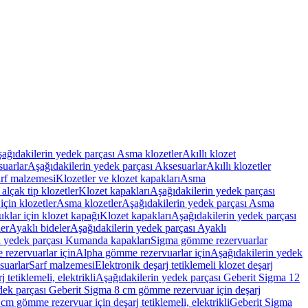
ağıdakilerin yedek parçası Asma klozetler
Akıllı klozet
uarlar
Aşağıdakilerin yedek parçası Aksesuarlar
Akıllı klozetler
rf malzemesi
Klozetler ve klozet kapakları
Asma
alçak tip klozetler
Klozet kapakları
Aşağıdakilerin yedek parçası
çin klozetler
Asma klozetler
Aşağıdakilerin yedek parçası Asma
klar için klozet kapağı
Klozet kapakları
Aşağıdakilerin yedek parçası
er
Ayaklı bideler
Aşağıdakilerin yedek parçası Ayaklı
n yedek parçası Kumanda kapakları
Sigma gömme rezervuarlar
rezervuarlar için
Alpha gömme rezervuarlar için
Aşağıdakilerin yedek
suarlar
Sarf malzemesi
Elektronik deşarj tetiklemeli klozet deşarj
tetiklemeli, elektrikli
Aşağıdakilerin yedek parçası Geberit Sigma 12
dek parçası Geberit Sigma 8 cm gömme rezervuar için deşarj
m gömme rezervuar için deşarj tetiklemeli, elektrikli
Geberit Sigma