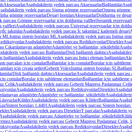
lı
Aksesuarlar
Aşağıdakilerin yedek parçası Aksesuarlar
Bağlantılar
Aşağı
şağıdakilerin yedek parçası Sigma gömme rezervuarlar
Omega gömme r
Alpha gömme rezervuarlar
Deşarj boruları
Aksesuarlar
Doldurma ve deşarj
k parçası Gömme rezervuarlar için doldurma valfleri
Seramik rezervuarla
 valfleri
Aşağıdakilerin yedek parçası Üniversal rezervuarlar için doldu
rj
İç takımlar
Aşağıdakilerin yedek parçası İç takımlar
2 kademeli deşarj
A
rı ML
Isıtma sistem boruları ML
Aşağıdakilerin yedek parçası Isıtma sis
edüksiyonlar
Aşağıdakilerin yedek parçası Redüksiyonlar
Dirsekler
Aşağ
ası Çıkarılamayan adaptörler
Adaptörler ve bağlantılar, sökülebilir
Aşağıd
ıdakilerin yedek parçası Bağlantılar
Dişli bağlantılı dağıtıcı
Aşağıdakileri
an bağlantıları
Aşağıdakilerin yedek parçası Isıtıcı eleman bağlantıları
Aks
tı parçaları için contalar
Bağlantılar için contalar
Borular için sabitleme
ntıları için cıvata setleri
Geberit Volex
Isıtma sistem boruları SL
Bağlantı
antılar
Dişli bağlantılı dağıtıcı
Aksesuarlar
Aşağıdakilerin yedek parçası 
için contalar
Borular için sabitleme elemanları
Bağlantılar için sabitleme 
az Çelik
Aşağıdakilerin yedek parçası Geberit Mapress Paslanmaz Çeli
siyonlar
Aşağıdakilerin yedek parçası Redüksiyonlar
Dirsekler
Aşağıdak
rılamayan adaptörler
Adaptörler ve bağlantılar, sökülebilir
Aşağıdakilerin
Kılavuzlar
Kilitler
Aşağıdakilerin yedek parçası Kilitler
Bağlantılar
Aşağıda
Gaz
Sistem boruları 1.4401
Aşağıdakilerin yedek parçası Sistem boruları
ekler
Aşağıdakilerin yedek parçası Dirsekler
T parçalar
Aşağıdakilerin ye
Aşağıdakilerin yedek parçası Adaptörler ve bağlantılar, sökülebilir
Kilitl
ermez
Aşağıdakilerin yedek parçası Geberit Mapress Paslanmaz Çelik
üksiyonlar
Aşağıdakilerin yedek parçası Redüksiyonlar
Dirsekler
Aşağıda
ası Çıkarılamayan adaptörler
Adaptörler ve bağlantılar, sökülebilir
Aşağıd