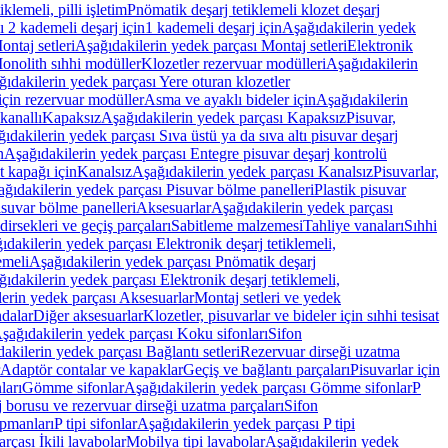
lemeli, pilli işletim
Pnömatik deşarj tetiklemeli klozet deşarj
 2 kademeli deşarj için
1 kademeli deşarj için
Aşağıdakilerin yedek
ontaj setleri
Aşağıdakilerin yedek parçası Montaj setleri
Elektronik
onolith sıhhi modüller
Klozetler rezervuar modülleri
Aşağıdakilerin
ıdakilerin yedek parçası Yere oturan klozetler
için rezervuar modüller
Asma ve ayaklı bideler için
Aşağıdakilerin
kanallı
Kapaksız
Aşağıdakilerin yedek parçası Kapaksız
Pisuvar,
ıdakilerin yedek parçası Sıva üstü ya da sıva altı pisuvar deşarj
n
Aşağıdakilerin yedek parçası Entegre pisuvar deşarj kontrolü
t kapağı için
Kanalsız
Aşağıdakilerin yedek parçası Kanalsız
Pisuvarlar,
ğıdakilerin yedek parçası Pisuvar bölme panelleri
Plastik pisuvar
suvar bölme panelleri
Aksesuarlar
Aşağıdakilerin yedek parçası
irsekleri ve geçiş parçaları
Sabitleme malzemesi
Tahliye vanaları
Sıhhi
ıdakilerin yedek parçası Elektronik deşarj tetiklemeli,
emeli
Aşağıdakilerin yedek parçası Pnömatik deşarj
ıdakilerin yedek parçası Elektronik deşarj tetiklemeli,
erin yedek parçası Aksesuarlar
Montaj setleri ve yedek
dalar
Diğer aksesuarlar
Klozetler, pisuvarlar ve bideler için sıhhi tesisat
şağıdakilerin yedek parçası Koku sifonları
Sifon
akilerin yedek parçası Bağlantı setleri
Rezervuar dirseği uzatma
Adaptör contalar ve kapaklar
Geçiş ve bağlantı parçaları
Pisuvarlar için
ları
Gömme sifonlar
Aşağıdakilerin yedek parçası Gömme sifonlar
P
 borusu ve rezervuar dirseği uzatma parçaları
Sifon
ipmanları
P tipi sifonlar
Aşağıdakilerin yedek parçası P tipi
rçası İkili lavabolar
Mobilya tipi lavabolar
Aşağıdakilerin yedek