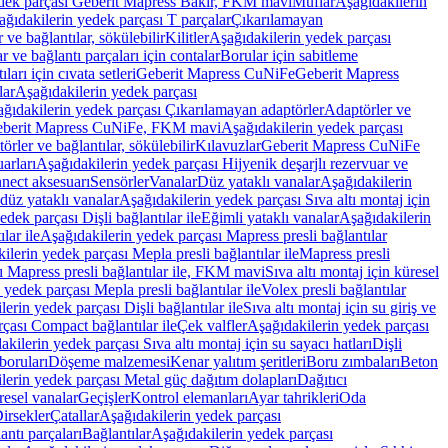
edek parçası Geberit Mapress Bakır, FKM mavi
Muflar
Aşağıdakilerin
ağıdakilerin yedek parçası T parçalar
Çıkarılamayan
ve bağlantılar, sökülebilir
Kilitler
Aşağıdakilerin yedek parçası
r ve bağlantı parçaları için contalar
Borular için sabitleme
ları için cıvata setleri
Geberit Mapress CuNiFe
Geberit Mapress
lar
Aşağıdakilerin yedek parçası
ğıdakilerin yedek parçası Çıkarılamayan adaptörler
Adaptörler ve
berit Mapress CuNiFe, FKM mavi
Aşağıdakilerin yedek parçası
rler ve bağlantılar, sökülebilir
Kılavuzlar
Geberit Mapress CuNiFe
arları
Aşağıdakilerin yedek parçası Hijyenik deşarjlı rezervuar ve
nnect aksesuarı
Sensörler
Vanalar
Düz yataklı vanalar
Aşağıdakilerin
 düz yataklı vanalar
Aşağıdakilerin yedek parçası Sıva altı montaj için
dek parçası Dişli bağlantılar ile
Eğimli yataklı vanalar
Aşağıdakilerin
lar ile
Aşağıdakilerin yedek parçası Mapress presli bağlantılar
ilerin yedek parçası Mepla presli bağlantılar ile
Mapress presli
ı Mapress presli bağlantılar ile, FKM mavi
Sıva altı montaj için küresel
 yedek parçası Mepla presli bağlantılar ile
Volex presli bağlantılar
erin yedek parçası Dişli bağlantılar ile
Sıva altı montaj için su giriş ve
çası Compact bağlantılar ile
Çek valfler
Aşağıdakilerin yedek parçası
kilerin yedek parçası Sıva altı montaj için su sayacı hatları
Dişli
boruları
Döşeme malzemesi
Kenar yalıtım şeritleri
Boru zımbaları
Beton
lerin yedek parçası Metal güç dağıtım dolapları
Dağıtıcı
esel vanalar
Geçişler
Kontrol elemanları
Ayar tahrikleri
Oda
irsekler
Çatallar
Aşağıdakilerin yedek parçası
antı parçaları
Bağlantılar
Aşağıdakilerin yedek parçası