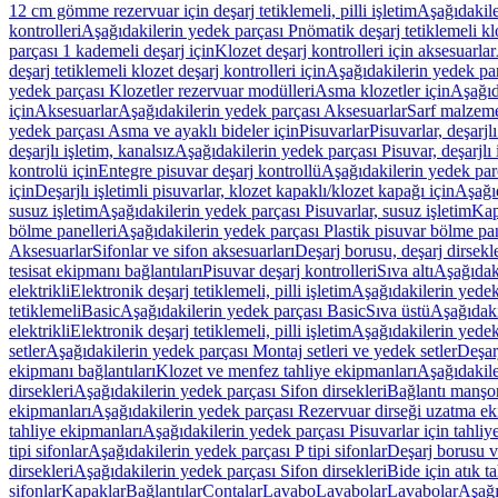
12 cm gömme rezervuar için deşarj tetiklemeli, pilli işletim
Aşağıdakile
kontrolleri
Aşağıdakilerin yedek parçası Pnömatik deşarj tetiklemeli klo
parçası 1 kademeli deşarj için
Klozet deşarj kontrolleri için aksesuarlar
deşarj tetiklemeli klozet deşarj kontrolleri için
Aşağıdakilerin yedek parç
yedek parçası Klozetler rezervuar modülleri
Asma klozetler için
Aşağıd
için
Aksesuarlar
Aşağıdakilerin yedek parçası Aksesuarlar
Sarf malzem
yedek parçası Asma ve ayaklı bideler için
Pisuvarlar
Pisuvarlar, deşarjlı
deşarjlı işletim, kanalsız
Aşağıdakilerin yedek parçası Pisuvar, deşarjlı 
kontrolü için
Entegre pisuvar deşarj kontrollü
Aşağıdakilerin yedek parç
için
Deşarjlı işletimli pisuvarlar, klozet kapaklı/klozet kapağı için
Aşağıd
susuz işletim
Aşağıdakilerin yedek parçası Pisuvarlar, susuz işletim
Kap
bölme panelleri
Aşağıdakilerin yedek parçası Plastik pisuvar bölme pan
Aksesuarlar
Sifonlar ve sifon aksesuarları
Deşarj borusu, deşarj dirsekle
tesisat ekipmanı bağlantıları
Pisuvar deşarj kontrolleri
Sıva altı
Aşağıdaki
elektrikli
Elektronik deşarj tetiklemeli, pilli işletim
Aşağıdakilerin yedek 
tetiklemeli
Basic
Aşağıdakilerin yedek parçası Basic
Sıva üstü
Aşağıdaki
elektrikli
Elektronik deşarj tetiklemeli, pilli işletim
Aşağıdakilerin yedek 
setler
Aşağıdakilerin yedek parçası Montaj setleri ve yedek setler
Deşarj
ekipmanı bağlantıları
Klozet ve menfez tahliye ekipmanları
Aşağıdakile
dirsekleri
Aşağıdakilerin yedek parçası Sifon dirsekleri
Bağlantı manşo
ekipmanları
Aşağıdakilerin yedek parçası Rezervuar dirseği uzatma ek
tahliye ekipmanları
Aşağıdakilerin yedek parçası Pisuvarlar için tahliy
tipi sifonlar
Aşağıdakilerin yedek parçası P tipi sifonlar
Deşarj borusu v
dirsekleri
Aşağıdakilerin yedek parçası Sifon dirsekleri
Bide için atık t
sifonlar
Kapaklar
Bağlantılar
Contalar
Lavabo
Lavabolar
Lavabolar
Aşağı