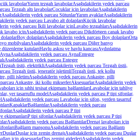
üçük lavabolar
Yarım tezgah lavabolar
Aşağıdakilerin yedek parçası
rçası Tezgah altı lavabolar
Çocuklar için lavabolar
Aşağıdakilerin
r
Aşağıdakilerin yedek parçası Sütunlar
Yarım ayaklar
Aşağıdakilerin
kilerin yedek parçası Lavabo alt dolapları
Küçük lavabolar
erin yedek parçası İkili lavabolar için
Lavabo tezgahları
Aşağıdakilerin
k lavabo için
Aşağıdakilerin yedek parçası Dikdörtgen çanak lavabo
 dolaplar
Boy dolapları
Aşağıdakilerin yedek parçası Boy dolapları
Orta
nyo mobilyaları
Aşağıdakilerin yedek parçası Diğer banyo
 düzenleme kutuları
Havlu askısı ve havlu kancası
Aydınlatma
Ayna
Aşağıdakilerin yedek parçası Ayna
Entegre
alı
Aşağıdakilerin yedek parçası Entegre
ı
Tezgah üstü, elektrikli
Aşağıdakilerin yedek parçası Tezgah üstü,
çası Tezgah üstü, jeneratör işletimli
Tezgah üstü, tek kollu
e, pilli işletim
Aşağıdakilerin yedek parçası Ankastre, pilli
parçası Ankastre, iki kollu mikserler
Aksesuarlar
Aşağıdakilerin yedek
boları için sıhhi tesisat ekipmanı bağlantıları
Lavabolar için tahliye
onlar, yer tasarruflu model
Aşağıdakilerin yedek parçası P tipi sifonlar,
l
Aşağıdakilerin yedek parçası Lavabolar için sifon, yerden tasarruf
ıları
Kapaklar
Bağlantılar
Aşağıdakilerin yedek parçası
sifonlar
Aşağıdakilerin yedek parçası P tipi
ye ekipmanları
P tipi sifonlar
Aşağıdakilerin yedek parçası P tipi
ılar
Aşağıdakilerin yedek parçası Bağlantılar
Drenaj lavaboları için
ifonları
Bağlantı manşonu
Aşağıdakilerin yedek parçası Bağlantı
er
Duşlar
Duşlar için zemin drenajı
Aşağıdakilerin yedek parçası Duşlar
lları için aksesuarlar
Duş zemini giderleri
Aşağıdakilerin yedek