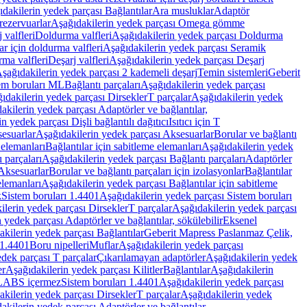
dakilerin yedek parçası Bağlantılar
Ara musluklar
Adaptör
ezervuarlar
Aşağıdakilerin yedek parçası Omega gömme
 valfleri
Doldurma valfleri
Aşağıdakilerin yedek parçası Doldurma
r için doldurma valfleri
Aşağıdakilerin yedek parçası Seramik
rma valfleri
Deşarj valfleri
Aşağıdakilerin yedek parçası Deşarj
şağıdakilerin yedek parçası 2 kademeli deşarj
Temin sistemleri
Geberit
tem boruları ML
Bağlantı parçaları
Aşağıdakilerin yedek parçası
ıdakilerin yedek parçası Dirsekler
T parçalar
Aşağıdakilerin yedek
akilerin yedek parçası Adaptörler ve bağlantılar,
n yedek parçası Dişli bağlantılı dağıtıcı
Isıtıcı için T
esuarlar
Aşağıdakilerin yedek parçası Aksesuarlar
Borular ve bağlantı
 elemanları
Bağlantılar için sabitleme elemanları
Aşağıdakilerin yedek
 parçaları
Aşağıdakilerin yedek parçası Bağlantı parçaları
Adaptörler
Aksesuarlar
Borular ve bağlantı parçaları için izolasyonlar
Bağlantılar
elemanları
Aşağıdakilerin yedek parçası Bağlantılar için sabitleme
k
Sistem boruları 1.4401
Aşağıdakilerin yedek parçası Sistem boruları
ilerin yedek parçası Dirsekler
T parçalar
Aşağıdakilerin yedek parçası
 yedek parçası Adaptörler ve bağlantılar, sökülebilir
Eksenel
kilerin yedek parçası Bağlantılar
Geberit Mapress Paslanmaz Çelik,
 1.4401
Boru nipelleri
Muflar
Aşağıdakilerin yedek parçası
dek parçası T parçalar
Çıkarılamayan adaptörler
Aşağıdakilerin yedek
er
Aşağıdakilerin yedek parçası Kilitler
Bağlantılar
Aşağıdakilerin
, LABS içermez
Sistem boruları 1.4401
Aşağıdakilerin yedek parçası
kilerin yedek parçası Dirsekler
T parçalar
Aşağıdakilerin yedek
akilerin yedek parçası Adaptörler ve bağlantılar,