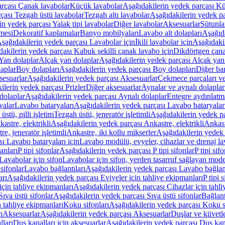
arçası Çanak lavabolar
Küçük lavabolar
Aşağıdakilerin yedek parçası K
çası Tezgah üstü lavabolar
Tezgah altı lavabolar
Aşağıdakilerin yedek pa
in yedek parçası Yalak tipi lavabolar
Diğer lavabolar
Aksesuarlar
Sütunla
mesi
Dekoratif kaplamalar
Banyo mobilyaları
Lavabo alt dolapları
Aşağıda
şağıdakilerin yedek parçası Lavabolar için
İkili lavabolar için
Aşağıdakil
akilerin yedek parçası Kabuk şekilli çanak lavabo için
Dikdörtgen çana
Yan dolaplar
Alçak yan dolaplar
Aşağıdakilerin yedek parçası Alçak yan
laplar
Boy dolapları
Aşağıdakilerin yedek parçası Boy dolapları
Diğer ba
esuarlar
Aşağıdakilerin yedek parçası Aksesuarlar
Çekmece parçaları ve
ilerin yedek parçası Prizler
Diğer aksesuarlar
Aynalar ve aynalı dolaplar
dolaplar
Aşağıdakilerin yedek parçası Aynalı dolaplar
Entegre aydınlatm
yalar
Lavabo bataryaları
Aşağıdakilerin yedek parçası Lavabo bataryalar
stü, pilli işletim
Tezgah üstü, jeneratör işletimli
Aşağıdakilerin yedek par
astre, elektrikli
Aşağıdakilerin yedek parçası Ankastre, elektrikli
Ankastr
e, jeneratör işletimli
Ankastre, iki kollu mikserler
Aşağıdakilerin yedek 
ı Lavabo bataryaları için
Lavabo modülü, evyeler, cihazlar ve drenaj lava
anları
P tipi sifonlar
Aşağıdakilerin yedek parçası P tipi sifonlar
P tipi sif
Lavabolar için sifon
Lavabolar için sifon, yerden tasarruf sağlayan mode
sifonlar
Lavabo bağlantıları
Aşağıdakilerin yedek parçası Lavabo bağlant
arı
Aşağıdakilerin yedek parçası Eviyeler için tahliye ekipmanları
P tipi 
için tahliye ekipmanları
Aşağıdakilerin yedek parçası Cihazlar için tahli
Sıva üstü sifonlar
Aşağıdakilerin yedek parçası Sıva üstü sifonlar
Bağlant
n tahliye ekipmanları
Koku sifonları
Aşağıdakilerin yedek parçası Koku s
ı
Aksesuarlar
Aşağıdakilerin yedek parçası Aksesuarlar
Duşlar ve küvetl
lları
Duş kanalları için aksesuarlar
Aşağıdakilerin yedek parçası Duş kana