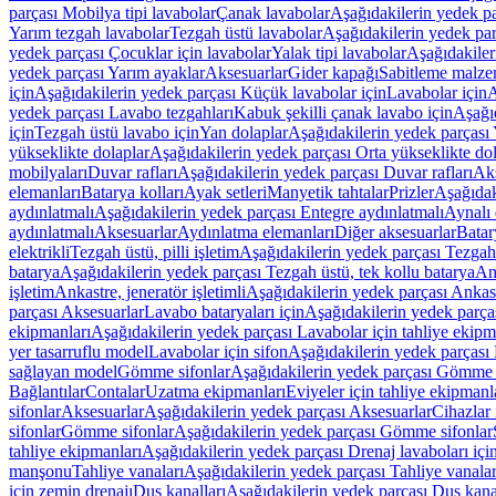
parçası Mobilya tipi lavabolar
Çanak lavabolar
Aşağıdakilerin yedek p
Yarım tezgah lavabolar
Tezgah üstü lavabolar
Aşağıdakilerin yedek par
yedek parçası Çocuklar için lavabolar
Yalak tipi lavabolar
Aşağıdakiler
yedek parçası Yarım ayaklar
Aksesuarlar
Gider kapağı
Sabitleme malze
için
Aşağıdakilerin yedek parçası Küçük lavabolar için
Lavabolar için
A
yedek parçası Lavabo tezgahları
Kabuk şekilli çanak lavabo için
Aşağıd
için
Tezgah üstü lavabo için
Yan dolaplar
Aşağıdakilerin yedek parçası 
yükseklikte dolaplar
Aşağıdakilerin yedek parçası Orta yükseklikte do
mobilyaları
Duvar rafları
Aşağıdakilerin yedek parçası Duvar rafları
Aks
elemanları
Batarya kolları
Ayak setleri
Manyetik tahtalar
Prizler
Aşağıdak
aydınlatmalı
Aşağıdakilerin yedek parçası Entegre aydınlatmalı
Aynalı 
aydınlatmalı
Aksesuarlar
Aydınlatma elemanları
Diğer aksesuarlar
Batar
elektrikli
Tezgah üstü, pilli işletim
Aşağıdakilerin yedek parçası Tezgah ü
batarya
Aşağıdakilerin yedek parçası Tezgah üstü, tek kollu batarya
Ank
işletim
Ankastre, jeneratör işletimli
Aşağıdakilerin yedek parçası Ankastr
parçası Aksesuarlar
Lavabo bataryaları için
Aşağıdakilerin yedek parças
ekipmanları
Aşağıdakilerin yedek parçası Lavabolar için tahliye ekipm
yer tasarruflu model
Lavabolar için sifon
Aşağıdakilerin yedek parçası 
sağlayan model
Gömme sifonlar
Aşağıdakilerin yedek parçası Gömme 
Bağlantılar
Contalar
Uzatma ekipmanları
Eviyeler için tahliye ekipmanl
sifonlar
Aksesuarlar
Aşağıdakilerin yedek parçası Aksesuarlar
Cihazlar 
sifonlar
Gömme sifonlar
Aşağıdakilerin yedek parçası Gömme sifonlar
tahliye ekipmanları
Aşağıdakilerin yedek parçası Drenaj lavaboları içi
manşonu
Tahliye vanaları
Aşağıdakilerin yedek parçası Tahliye vanalar
için zemin drenajı
Duş kanalları
Aşağıdakilerin yedek parçası Duş kana