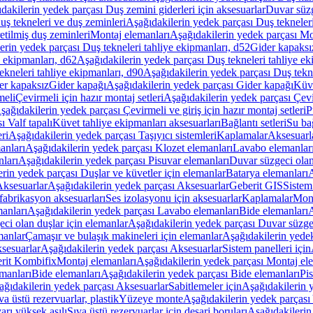
dakilerin yedek parçası Duş zemini giderleri için aksesuarlar
Duvar süz
uş tekneleri ve duş zeminleri
Aşağıdakilerin yedek parçası Duş tekneler
etilmiş duş zeminleri
Montaj elemanları
Aşağıdakilerin yedek parçası Mo
erin yedek parçası Duş tekneleri tahliye ekipmanları, d52
Gider kapaksı
e ekipmanları, d62
Aşağıdakilerin yedek parçası Duş tekneleri tahliye ek
ekneleri tahliye ekipmanları, d90
Aşağıdakilerin yedek parçası Duş tekne
er kapaksız
Gider kapağı
Aşağıdakilerin yedek parçası Gider kapağı
Küve
meli
Çevirmeli için hazır montaj setleri
Aşağıdakilerin yedek parçası Çevir
şağıdakilerin yedek parçası Çevirmeli ve giriş için hazır montaj setleri
P
 Valf tapalı
Küvet tahliye ekipmanları aksesuarları
Bağlantı setleri
Su bağ
eri
Aşağıdakilerin yedek parçası Taşıyıcı sistemleri
Kaplamalar
Aksesuarl
anları
Aşağıdakilerin yedek parçası Klozet elemanları
Lavabo elemanlar
nları
Aşağıdakilerin yedek parçası Pisuvar elemanları
Duvar süzgeci olan
rin yedek parçası Duşlar ve küvetler için elemanlar
Batarya elemanları
A
ksesuarlar
Aşağıdakilerin yedek parçası Aksesuarlar
Geberit GIS
Sistem
fabrikasyon aksesuarları
Ses izolasyonu için aksesuarlar
Kaplamalar
Mont
anları
Aşağıdakilerin yedek parçası Lavabo elemanları
Bide elemanları
A
ci olan duşlar için elemanlar
Aşağıdakilerin yedek parçası Duvar süzgec
manlar
Çamaşır ve bulaşık makineleri için elemanlar
Aşağıdakilerin yedek
sesuarlar
Aşağıdakilerin yedek parçası Aksesuarlar
Sistem panelleri için
rit Kombifix
Montaj elemanları
Aşağıdakilerin yedek parçası Montaj el
manları
Bide elemanları
Aşağıdakilerin yedek parçası Bide elemanları
Pi
ağıdakilerin yedek parçası Aksesuarlar
Sabitlemeler için
Aşağıdakilerin y
a üstü rezervuarlar, plastik
Yüzeye monte
Aşağıdakilerin yedek parças
arı yüksek asılı
Sıva üstü rezervuarlar için deşarj boruları
Aşağıdakilerin 