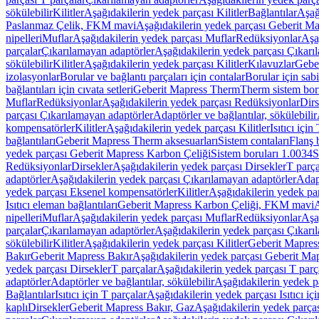
sökülebilir
Kilitler
Aşağıdakilerin yedek parçası Kilitler
Bağlantılar
Aşağ
Paslanmaz Çelik, FKM mavi
Aşağıdakilerin yedek parçası Geberit 
nipelleri
Muflar
Aşağıdakilerin yedek parçası Muflar
Redüksiyonlar
Aşa
parçalar
Çıkarılamayan adaptörler
Aşağıdakilerin yedek parçası Çıkarı
sökülebilir
Kilitler
Aşağıdakilerin yedek parçası Kilitler
Kılavuzlar
Geber
izolasyonlar
Borular ve bağlantı parçaları için contalar
Borular için sab
bağlantıları için cıvata setleri
Geberit Mapress Therm
Therm sistem bor
Muflar
Redüksiyonlar
Aşağıdakilerin yedek parçası Redüksiyonlar
Dirs
parçası Çıkarılamayan adaptörler
Adaptörler ve bağlantılar, sökülebilir
kompensatörler
Kilitler
Aşağıdakilerin yedek parçası Kilitler
Isıtıcı için
bağlantıları
Geberit Mapress Therm aksesuarları
Sistem contaları
Flanş b
yedek parçası Geberit Mapress Karbon Çeliği
Sistem boruları 1.0034
S
Redüksiyonlar
Dirsekler
Aşağıdakilerin yedek parçası Dirsekler
T parça
adaptörler
Aşağıdakilerin yedek parçası Çıkarılamayan adaptörler
Adapt
yedek parçası Eksenel kompensatörler
Kilitler
Aşağıdakilerin yedek par
Isıtıcı eleman bağlantıları
Geberit Mapress Karbon Çeliği, FKM mavi
A
nipelleri
Muflar
Aşağıdakilerin yedek parçası Muflar
Redüksiyonlar
Aşa
parçalar
Çıkarılamayan adaptörler
Aşağıdakilerin yedek parçası Çıkarı
sökülebilir
Kilitler
Aşağıdakilerin yedek parçası Kilitler
Geberit Mapress
Bakır
Geberit Mapress Bakır
Aşağıdakilerin yedek parçası Geberit Ma
yedek parçası Dirsekler
T parçalar
Aşağıdakilerin yedek parçası T parç
adaptörler
Adaptörler ve bağlantılar, sökülebilir
Aşağıdakilerin yedek pa
Bağlantılar
Isıtıcı için T parçalar
Aşağıdakilerin yedek parçası Isıtıcı iç
kaplı
Dirsekler
Geberit Mapress Bakır, Gaz
Aşağıdakilerin yedek parça