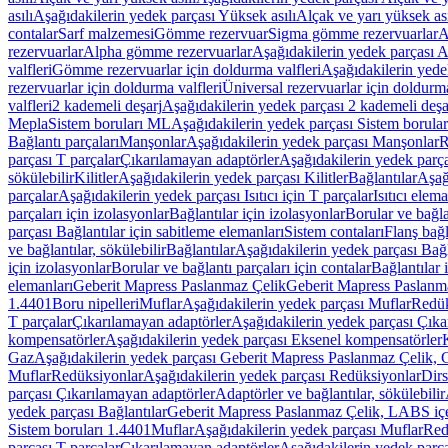
asılı
Aşağıdakilerin yedek parçası Yüksek asılı
Alçak ve yarı yüksek ası
contalar
Sarf malzemesi
Gömme rezervuar
Sigma gömme rezervuarlar
A
rezervuarlar
Alpha gömme rezervuarlar
Aşağıdakilerin yedek parçası 
valfleri
Gömme rezervuarlar için doldurma valfleri
Aşağıdakilerin yede
rezervuarlar için doldurma valfleri
Üniversal rezervuarlar için doldurma
valfleri
2 kademeli deşarj
Aşağıdakilerin yedek parçası 2 kademeli deşa
Mepla
Sistem boruları ML
Aşağıdakilerin yedek parçası Sistem borula
Bağlantı parçaları
Manşonlar
Aşağıdakilerin yedek parçası Manşonlar
R
parçası T parçalar
Çıkarılamayan adaptörler
Aşağıdakilerin yedek parç
sökülebilir
Kilitler
Aşağıdakilerin yedek parçası Kilitler
Bağlantılar
Aşağ
parçalar
Aşağıdakilerin yedek parçası Isıtıcı için T parçalar
Isıtıcı elem
parçaları için izolasyonlar
Bağlantılar için izolasyonlar
Borular ve bağlan
parçası Bağlantılar için sabitleme elemanları
Sistem contaları
Flanş bağla
ve bağlantılar, sökülebilir
Bağlantılar
Aşağıdakilerin yedek parçası Bağl
için izolasyonlar
Borular ve bağlantı parçaları için contalar
Bağlantılar 
elemanları
Geberit Mapress Paslanmaz Çelik
Geberit Mapress Paslanm
1.4401
Boru nipelleri
Muflar
Aşağıdakilerin yedek parçası Muflar
Redük
T parçalar
Çıkarılamayan adaptörler
Aşağıdakilerin yedek parçası Çıka
kompensatörler
Aşağıdakilerin yedek parçası Eksenel kompensatörler
Gaz
Aşağıdakilerin yedek parçası Geberit Mapress Paslanmaz Çelik, 
Muflar
Redüksiyonlar
Aşağıdakilerin yedek parçası Redüksiyonlar
Dirs
parçası Çıkarılamayan adaptörler
Adaptörler ve bağlantılar, sökülebilir
yedek parçası Bağlantılar
Geberit Mapress Paslanmaz Çelik, LABS iç
Sistem boruları 1.4401
Muflar
Aşağıdakilerin yedek parçası Muflar
Red
parçası T parçalar
Çıkarılamayan adaptörler
Aşağıdakilerin yedek parç