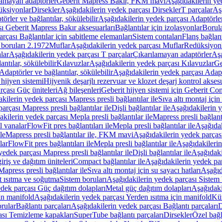
lamayan adaptörler
Geberit Mapress Bakır, FKM mavi
Aşağıdakilerin y
üksiyonlar
Dirsekler
Aşağıdakilerin yedek parçası Dirsekler
T parçalar
Aş
örler ve bağlantılar, sökülebilir
Aşağıdakilerin yedek parçası Adaptörler 
ı Geberit Mapress Bakır aksesuarları
Bağlantılar için izolasyonlar
Borula
rçası Bağlantılar için sabitleme elemanları
Sistem contaları
Flanş bağlantı
 boruları 2.1972
Muflar
Aşağıdakilerin yedek parçası Muflar
Redüksiyon
lar
Aşağıdakilerin yedek parçası T parçalar
Çıkarılamayan adaptörler
Aşa
ntılar, sökülebilir
Kılavuzlar
Aşağıdakilerin yedek parçası Kılavuzlar
Ge
Adaptörler ve bağlantılar, sökülebilir
Aşağıdakilerin yedek parçası Adaptö
 hijyen sistemi
Hijyenik deşarjlı rezervuar ve klozet deşarj kontrol aksesu
rçası Güç üniteleri
Ağ bileşenleri
Geberit hijyen sistemi için Geberit Co
kilerin yedek parçası Mapress presli bağlantılar ile
Sıva altı montaj için
arçası Mapress presli bağlantılar ile
Dişli bağlantılar ile
Aşağıdakilerin ye
kilerin yedek parçası Mepla presli bağlantılar ile
Mapress presli bağlantı
l vanalar
FlowFit pres bağlantıları ile
Mepla presli bağlantılar ile
Aşağıdak
le
Mapress presli bağlantılar ile, FKM mavi
Aşağıdakilerin yedek parças
lar
FlowFit pres bağlantıları ile
Mepla presli bağlantılar ile
Aşağıdakilerin
yedek parçası Mapress presli bağlantılar ile
Dişli bağlantılar ile
Aşağıdakil
iriş ve dağıtım üniteleri
Compact bağlantılar ile
Aşağıdakilerin yedek par
apress presli bağlantılar ile
Sıva altı montaj için su sayacı hatları
Aşağıda
 ısıtma ve soğutma
Sistem boruları
Aşağıdakilerin yedek parçası Sistem 
dek parçası Güç dağıtım dolapları
Metal güç dağıtım dolapları
Aşağıdaki
in manifold
Aşağıdakilerin yedek parçası Yerden ısıtma için manifold
Kür
rular
Bağlantı parçaları
Aşağıdakilerin yedek parçası Bağlantı parçaları
D
ası Temizleme kapakları
SuperTube bağlantı parçaları
Dirsekler
Özel bağl