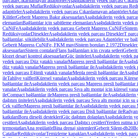
parçalar
Çıkarılamayan adaptörler
Aşağıdakilerin yedek parçası Çıkarı
yedek parçası Muflar
Redüksiyonlar
Aşağıdakilerin yedek parçası Red
adaptörler
Aşağıdakilerin yedek parçası Çıkarılamayan adaptörler
Adapt
Kilitler
Geberit Mapress Bakır aksesuarları
Aşağıdakilerin yedek parças
elemanları
Bağlantılar için sabitleme elemanları
Aşağıdakilerin yedek pa
CuNiFe
Aşağıdakilerin yedek parçası Geberit Mapress CuNiFe
Sistem
Redüksiyonlar
Dirsekler
Aşağıdakilerin yedek parçası Dirsekler
T parça
bağlantılar, sökülebilir
Aşağıdakilerin yedek parçası Adaptörler ve bağla
Geberit Mapress CuNiFe, FKM mavi
Sistem boruları 2.1972
Dirsekler
aksesuarları
Sistem contaları
Flanş bağlantıları için cıvata setleri
Geberit
klozet deşarj kontrol aksesuarları
Güç üniteleri
Aşağıdakilerin yedek pa
yedek parçası Düz yataklı vanalar
Mapress presli bağlantılar ile
Aşağıda
düz yataklı vanalar
Mapress presli bağlantılar ile
Aşağıdakilerin yedek p
yedek parçası Eğimli yataklı vanalar
Mepla presli bağlantılar ile
Aşağıda
ile
Tahliye valfleri
Küresel vanalar
Aşağıdakilerin yedek parçası Kürese
bağlantılar ile
Aşağıdakilerin yedek parçası Mapress presli bağlantılar i
vanalar
Aşağıdakilerin yedek parçası Sıva altı montaj için küresel vana
ile
Compact bağlantılar ile
Mapress presli bağlantılar ile
Aşağıdakilerin 
dağıtım üniteleri
Aşağıdakilerin yedek parçası Sıva altı montaj için su g
Çek valfler
Mapress presli bağlantılar ile
Aşağıdakilerin yedek parçası M
bağlantılar ile
Aşağıdakilerin yedek parçası Dişli bağlantılar ile
Radyant
katkıları
Boru dirseği destekleri
Güç dağıtım dolapları
Aşağıdakilerin ye
çeşitleri
Aşağıdakilerin yedek parçası Dağıtıcı çeşitleri
Yerden ısıtma iç
termostatları
Ana regülatör
Bina drenaj sistemleri
Geberit Silent-db20
Bo
Çatallar
Redüksiyonlar
Temizleme kapakları
Aşağıdakilerin yedek parç