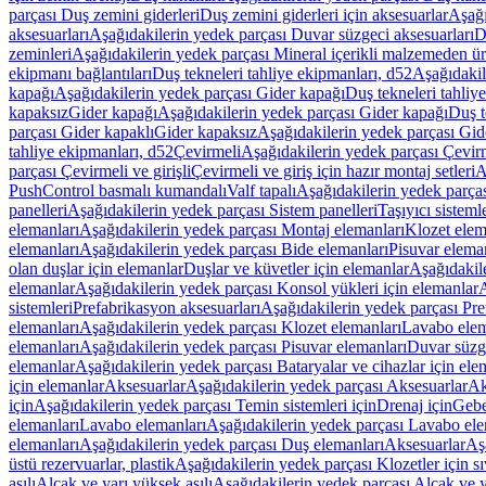
parçası Duş zemini giderleri
Duş zemini giderleri için aksesuarlar
Aşağı
aksesuarları
Aşağıdakilerin yedek parçası Duvar süzgeci aksesuarları
D
zeminleri
Aşağıdakilerin yedek parçası Mineral içerikli malzemeden ür
ekipmanı bağlantıları
Duş tekneleri tahliye ekipmanları, d52
Aşağıdakil
kapağı
Aşağıdakilerin yedek parçası Gider kapağı
Duş tekneleri tahliy
kapaksız
Gider kapağı
Aşağıdakilerin yedek parçası Gider kapağı
Duş t
parçası Gider kapaklı
Gider kapaksız
Aşağıdakilerin yedek parçası Gid
tahliye ekipmanları, d52
Çevirmeli
Aşağıdakilerin yedek parçası Çevir
parçası Çevirmeli ve girişli
Çevirmeli ve giriş için hazır montaj setleri
A
PushControl basmalı kumandalı
Valf tapalı
Aşağıdakilerin yedek parçası
panelleri
Aşağıdakilerin yedek parçası Sistem panelleri
Taşıyıcı sisteml
elemanları
Aşağıdakilerin yedek parçası Montaj elemanları
Klozet elem
elemanları
Aşağıdakilerin yedek parçası Bide elemanları
Pisuvar elema
olan duşlar için elemanlar
Duşlar ve küvetler için elemanlar
Aşağıdakile
elemanlar
Aşağıdakilerin yedek parçası Konsol yükleri için elemanlar
A
sistemleri
Prefabrikasyon aksesuarları
Aşağıdakilerin yedek parçası Pre
elemanları
Aşağıdakilerin yedek parçası Klozet elemanları
Lavabo elem
elemanları
Aşağıdakilerin yedek parçası Pisuvar elemanları
Duvar süzge
elemanlar
Aşağıdakilerin yedek parçası Bataryalar ve cihazlar için ele
için elemanlar
Aksesuarlar
Aşağıdakilerin yedek parçası Aksesuarlar
Ak
için
Aşağıdakilerin yedek parçası Temin sistemleri için
Drenaj için
Gebe
elemanları
Lavabo elemanları
Aşağıdakilerin yedek parçası Lavabo ele
elemanları
Aşağıdakilerin yedek parçası Duş elemanları
Aksesuarlar
Aş
üstü rezervuarlar, plastik
Aşağıdakilerin yedek parçası Klozetler için sıv
asılı
Alçak ve yarı yüksek asılı
Aşağıdakilerin yedek parçası Alçak ve y