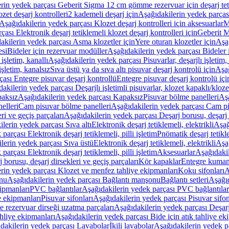
rin yedek parçası Geberit Sigma 12 cm gömme rezervuar için deşarj tetik
zet deşarj kontrolleri
2 kademeli deşarj için
Aşağıdakilerin yedek parçası
Aşağıdakilerin yedek parçası Klozet deşarj kontrolleri için aksesuarlar
M
ası Elektronik deşarj tetiklemeli klozet deşarj kontrolleri için
Geberit M
akilerin yedek parçası Asma klozetler için
Yere oturan klozetler için
Aşağ
esi
Bideler için rezervuar modüller
Aşağıdakilerin yedek parçası Bideler 
 işletim, kanallı
Aşağıdakilerin yedek parçası Pisuvarlar, deşarjlı işletim, 
işletim, kanalsız
Sıva üstü ya da sıva altı pisuvar deşarj kontrolü için
Aşağ
ası Entegre pisuvar deşarj kontrollü
Entegre pisuvar deşarj kontrolü içi
akilerin yedek parçası Deşarjlı işletimli pisuvarlar, klozet kapaklı/kloze
aksız
Aşağıdakilerin yedek parçası Kapaksız
Pisuvar bölme panelleri
Aşa
elleri
Cam pisuvar bölme panelleri
Aşağıdakilerin yedek parçası Cam pi
ri ve geçiş parçaları
Aşağıdakilerin yedek parçası Deşarj borusu, deşarj d
lerin yedek parçası Sıva altı
Elektronik deşarj tetiklemeli, elektrikli
Aşağ
parçası Elektronik deşarj tetiklemeli, pilli işletim
Pnömatik deşarj tetikl
lerin yedek parçası Sıva üstü
Elektronik deşarj tetiklemeli, elektrikli
Aşağ
parçası Elektronik deşarj tetiklemeli, pilli işletim
Aksesuarlar
Aşağıdakil
 borusu, deşarj dirsekleri ve geçiş parçaları
Kör kapaklar
Entegre kuman
rin yedek parçası Klozet ve menfez tahliye ekipmanları
Koku sifonları
A
nu
Aşağıdakilerin yedek parçası Bağlantı manşonu
Bağlantı setleri
Aşağıd
ipmanları
PVC bağlantılar
Aşağıdakilerin yedek parçası PVC bağlantılar
e ekipmanları
Pisuvar sifonları
Aşağıdakilerin yedek parçası Pisuvar sifon
e rezervuar dirseği uzatma parçaları
Aşağıdakilerin yedek parçası Deşarj
ahliye ekipmanları
Aşağıdakilerin yedek parçası Bide için atık tahliye ek
dakilerin yedek parçası Lavabolar
İkili lavabolar
Aşağıdakilerin yedek pa