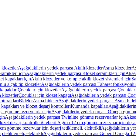
ı klozetler
Aşağıdakilerin yedek parçası Akıllı klozetler
Asma klozetler
Aş
ramikleri için
Aşağıdakilerin yedek parçası Klozet seramikleri için
Akses
et kapakları için
Akıllı klozetler ve komple akıllı klozet sistemleri için
Sa
lu alçak tip klozetler
Aşağıdakilerin yedek parçası Taharet fonksiyonlu 
kapakları
Çocuklar için klozetler
Aşağıdakilerin yedek parçası Çocuklar i
 klozetler
Çocuklar için klozet kapağı
Aşağıdakilerin yedek parçası Çocu
oturakları
Bideler
Asma bideler
Aşağıdakilerin yedek parçası Asma bidel
apakları ve klozet deşarj kontrolleri
Kumanda kapakları
Aşağıdakileri
a gömme rezervuarlar için
Aşağıdakilerin yedek parçası Omega gömme 
çin
Aşağıdakilerin yedek parçası Twinline gömme rezervuarlar için
Akse
ozet deşarj kontrolleri
Geberit Sigma 12 cm gömme rezervuar için deşarj 
m gömme rezervuar için deşarj tetiklemeli, elektrikli
Aşağıdakilerin ye
tetiklemeli, elektrikli
Aşağıdakilerin yedek parçası Geberit Omega 12 c