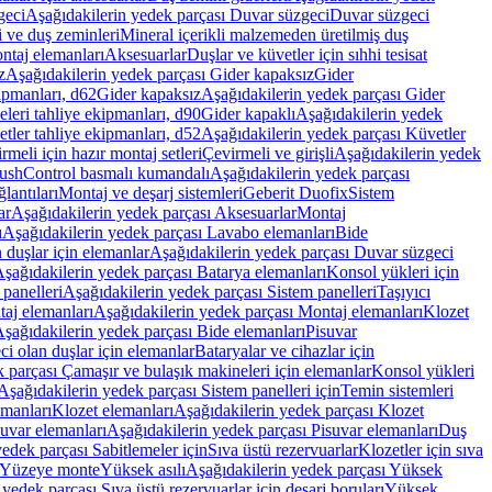
geci
Aşağıdakilerin yedek parçası Duvar süzgeci
Duvar süzgeci
i ve duş zeminleri
Mineral içerikli malzemeden üretilmiş duş
ntaj elemanları
Aksesuarlar
Duşlar ve küvetler için sıhhi tesisat
z
Aşağıdakilerin yedek parçası Gider kapaksız
Gider
ipmanları, d62
Gider kapaksız
Aşağıdakilerin yedek parçası Gider
leri tahliye ekipmanları, d90
Gider kapaklı
Aşağıdakilerin yedek
tler tahliye ekipmanları, d52
Aşağıdakilerin yedek parçası Küvetler
meli için hazır montaj setleri
Çevirmeli ve girişli
Aşağıdakilerin yedek
ushControl basmalı kumandalı
Aşağıdakilerin yedek parçası
lantıları
Montaj ve deşarj sistemleri
Geberit Duofix
Sistem
ar
Aşağıdakilerin yedek parçası Aksesuarlar
Montaj
ı
Aşağıdakilerin yedek parçası Lavabo elemanları
Bide
 duşlar için elemanlar
Aşağıdakilerin yedek parçası Duvar süzgeci
şağıdakilerin yedek parçası Batarya elemanları
Konsol yükleri için
 panelleri
Aşağıdakilerin yedek parçası Sistem panelleri
Taşıyıcı
aj elemanları
Aşağıdakilerin yedek parçası Montaj elemanları
Klozet
şağıdakilerin yedek parçası Bide elemanları
Pisuvar
i olan duşlar için elemanlar
Bataryalar ve cihazlar için
 parçası Çamaşır ve bulaşık makineleri için elemanlar
Konsol yükleri
Aşağıdakilerin yedek parçası Sistem panelleri için
Temin sistemleri
emanları
Klozet elemanları
Aşağıdakilerin yedek parçası Klozet
suvar elemanları
Aşağıdakilerin yedek parçası Pisuvar elemanları
Duş
edek parçası Sabitlemeler için
Sıva üstü rezervuarlar
Klozetler için sıva
ı Yüzeye monte
Yüksek asılı
Aşağıdakilerin yedek parçası Yüksek
yedek parçası Sıva üstü rezervuarlar için deşarj boruları
Yüksek