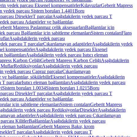
rin yedek parçası Eksenel kompensatörler
Kılavuzlar
Geberit Mapress
n yedek parçası Sistem boruları 1.4401
Boru
parçası Dirsekler
T parçalar
Aşağıdakilerin yedek parçası T
edek parçası Adaptörler ve bağlantılar,
eberit Mapress Paslanmaz çelik aksesuarları
Bağlantılar için
ek parçası Bağlantılar için sabitleme elemanları
Sistem contaları
Flanş
uflar
Aşağıdakilerin yedek parçası
dek parçası T parçalar
Çıkarılamayan adaptörler
Aşağıdakilerin yedek
el kompensatörler
Aşağıdakilerin yedek parçası Eksenel
an bağlantıları
Aşağıdakilerin yedek parçası Isıtıcı eleman
apress Karbon Çeliği
Geberit Mapress Karbon Çeliği
Aşağıdakilerin
 Muflar
Redüksiyonlar
Aşağıdakilerin yedek parçası
in yedek parçası Çapraz parçalar
Çıkarılamayan
ve bağlantılar, sökülebilir
Eksenel kompensatörler
Aşağıdakilerin
n T parçalar
Isıtıcı eleman bağlantıları
Aşağıdakilerin yedek parçası
vi
Sistem boruları 1.0034
Sistem boruları 1.0215
Boru
parçası Dirsekler
T parçalar
Aşağıdakilerin yedek parçası T
edek parçası Adaptörler ve bağlantılar,
orular için sabitleme elemanları
Sistem contaları
Geberit Mapress
ağıdakilerin yedek parçası Redüksiyonlar
Dirsekler
Aşağıdakilerin
lamayan adaptörler
Aşağıdakilerin yedek parçası Çıkarılamayan
parçası Kilitler
Bağlantılar
Aşağıdakilerin yedek parçası
ı eleman bağlantıları
Geberit Mapress Bakır, krom
rsekler
T parçalar
Aşağıdakilerin yedek parçası T