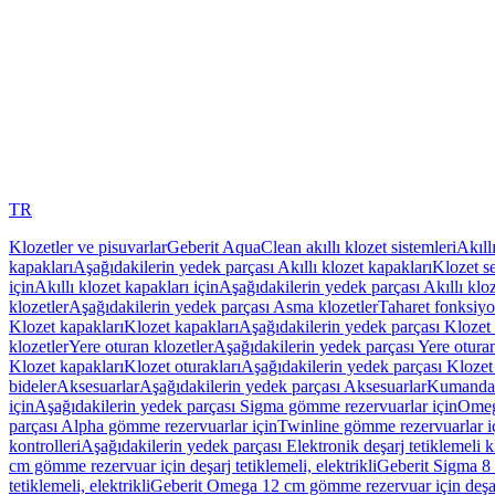
TR
Klozetler ve pisuvarlar
Geberit AquaClean akıllı klozet sistemleri
Akıll
kapakları
Aşağıdakilerin yedek parçası Akıllı klozet kapakları
Klozet se
için
Akıllı klozet kapakları için
Aşağıdakilerin yedek parçası Akıllı kloz
klozetler
Aşağıdakilerin yedek parçası Asma klozetler
Taharet fonksiyon
Klozet kapakları
Klozet kapakları
Aşağıdakilerin yedek parçası Klozet 
klozetler
Yere oturan klozetler
Aşağıdakilerin yedek parçası Yere oturan
Klozet kapakları
Klozet oturakları
Aşağıdakilerin yedek parçası Klozet 
bideler
Aksesuarlar
Aşağıdakilerin yedek parçası Aksesuarlar
Kumanda k
için
Aşağıdakilerin yedek parçası Sigma gömme rezervuarlar için
Omeg
parçası Alpha gömme rezervuarlar için
Twinline gömme rezervuarlar i
kontrolleri
Aşağıdakilerin yedek parçası Elektronik deşarj tetiklemeli kl
cm gömme rezervuar için deşarj tetiklemeli, elektrikli
Geberit Sigma 8 c
tetiklemeli, elektrikli
Geberit Omega 12 cm gömme rezervuar için deşarj 