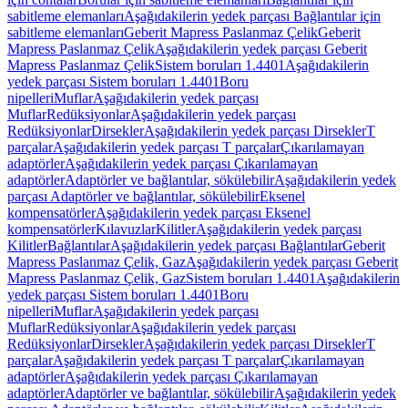
sabitleme elemanları
Aşağıdakilerin yedek parçası Bağlantılar için
sabitleme elemanları
Geberit Mapress Paslanmaz Çelik
Geberit
Mapress Paslanmaz Çelik
Aşağıdakilerin yedek parçası Geberit
Mapress Paslanmaz Çelik
Sistem boruları 1.4401
Aşağıdakilerin
yedek parçası Sistem boruları 1.4401
Boru
nipelleri
Muflar
Aşağıdakilerin yedek parçası
Muflar
Redüksiyonlar
Aşağıdakilerin yedek parçası
Redüksiyonlar
Dirsekler
Aşağıdakilerin yedek parçası Dirsekler
T
parçalar
Aşağıdakilerin yedek parçası T parçalar
Çıkarılamayan
adaptörler
Aşağıdakilerin yedek parçası Çıkarılamayan
adaptörler
Adaptörler ve bağlantılar, sökülebilir
Aşağıdakilerin yedek
parçası Adaptörler ve bağlantılar, sökülebilir
Eksenel
kompensatörler
Aşağıdakilerin yedek parçası Eksenel
kompensatörler
Kılavuzlar
Kilitler
Aşağıdakilerin yedek parçası
Kilitler
Bağlantılar
Aşağıdakilerin yedek parçası Bağlantılar
Geberit
Mapress Paslanmaz Çelik, Gaz
Aşağıdakilerin yedek parçası Geberit
Mapress Paslanmaz Çelik, Gaz
Sistem boruları 1.4401
Aşağıdakilerin
yedek parçası Sistem boruları 1.4401
Boru
nipelleri
Muflar
Aşağıdakilerin yedek parçası
Muflar
Redüksiyonlar
Aşağıdakilerin yedek parçası
Redüksiyonlar
Dirsekler
Aşağıdakilerin yedek parçası Dirsekler
T
parçalar
Aşağıdakilerin yedek parçası T parçalar
Çıkarılamayan
adaptörler
Aşağıdakilerin yedek parçası Çıkarılamayan
adaptörler
Adaptörler ve bağlantılar, sökülebilir
Aşağıdakilerin yedek