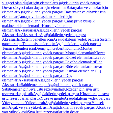
süzgeci olan duşlar için elemanlar
Aşağıdakilerin yedek parçası
Duvar süzgeci olan duşlar için elemanlar
Bataryalar ve cihazlar için
elemanlar
Aşağıdakilerin yedek parçası Bataryalar ve cihazlar için
elemanlar
Çamaşır ve bulaşık makineleri için
elemanlar
Aşağıdakilerin yedek parçası Çamaşır ve bulaşık
makineleri için elemanlar
Konsol yükleri için
elemanlar
Aksesuarlar
Aşağıdakilerin yedek parçası
Aksesuarlar
Aksesuarlar
Aşağıdakilerin yedek parçası
Aksesuarlar
Sistem panelleri için
Aşağıdakilerin yedek parçası Sistem
panelleri için
Temin sistemleri için
Aşağıdakilerin yedek parçası
Temin sistemleri için
Drenaj için
Geberit Kombifix
Montaj
elemanları
Aşağıdakilerin yedek parçası Montaj elemanları
Klozet
elemanları
Aşağıdakilerin yedek parçası Klozet elemanları
Lavabo
elemanları
Aşağıdakilerin yedek parçası Lavabo elemanları
Bide
elemanları
Aşağıdakilerin yedek parçası Bide elemanları
Pisuvar
elemanları
Aşağıdakilerin yedek parçası Pisuvar elemanları
Duş
elemanları
Aşağıdakilerin yedek parçası Duş
elemanları
Aksesuarlar
Aşağıdakilerin yedek parçası
Aksesuarlar
Sabitlemeler için
Aşağıdakilerin yedek parçası
Sabitlemeler için
Sıva üstü rezervuarlar
Klozetler için sıva üstü
rezervuarlar, plastik
Aşağıdakilerin yedek parçası Klozetler için sıva
üstü rezervuarlar, plastik
Yüzeye monte
Aşağıdakilerin yedek parçası
Yüzeye monte
Yüksek asılı
Aşağıdakilerin yedek parçası Yüksek
asılı
Alçak ve yarı yüksek asılı
Aşağıdakilerin yedek parçası Alçak ve
yarı yüksek asılı
Sıva üstü rezervuarlar için deşarj