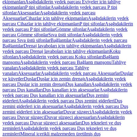
ekipmanları
Aşağıdakilerin yedek parçası Eviyeler için tahliye
ekipmanları
P tipi sifonlar
Aşağıdakilerin yedek parçası P tipi
sifonlar
Aksesuarlar
Aşağıdakilerin yedek parçası
Aksesuarlar
Cihazlar için tahliye ekipmanları
Aşağıdakilerin yedek
parçası Cihazlar için tahliye ekipmanları
P tipi sifonlar
Aşağıdakilerin
yedek parçası P tipi sifonlar
Gömme sifonlar
Aşağıdakilerin yedek
parçası Gömme sifonlar
Sıva üstü sifonlar
Aşağıdakilerin yedek
parçası Sıva üstü sifonlar
Bağlantılar
Aşağıdakilerin yedek parçası
Bağlantılar
Drenaj lavaboları için tahliye ekipmanları
Aşağıdakilerin
yedek parçası Drenaj lavaboları için tahliye ekipmanları
Koku
sifonları
Aşağıdakilerin yedek parçası Koku sifonları
Bağlantı
manşonu
Aşağıdakilerin yedek parçası Bağlantı manşonu
Tahliye
vanaları
Aşağıdakilerin yedek parçası Tahliye
vanaları
Aksesuarlar
Aşağıdakilerin yedek parçası Aksesuarlar
Duşlar
ve küvetler
Duşlar
Duşlar için zemin drenajı
Aşağıdakilerin yedek
parçası Duşlar için zemin drenajı
Duş kanalları
Aşağıdakilerin yedek
parçası Duş kanalları
Duş kanalları için aksesuarlar
Aşağıdakilerin
yedek parçası Duş kanalları için aksesuarlar
Duş zemini
giderleri
Aşağıdakilerin yedek parçası Duş zemini giderleri
Duş
zemini giderleri için aksesuarlar
Aşağıdakilerin yedek parçası Duş
zemini giderleri için aksesuarlar
Duvar süzgeci
Aşağıdakilerin yedek
parçası Duvar süzgeci
Duvar süzgeci aksesuarları
Aşağıdakilerin
yedek parçası Duvar süzgeci aksesuarları
Duş tekneleri ve duş
zeminleri
Aşağıdakilerin yedek parçası Duş tekneleri ve duş
zeminleri
Mineral içerikli malzemeden üretilmiş duş