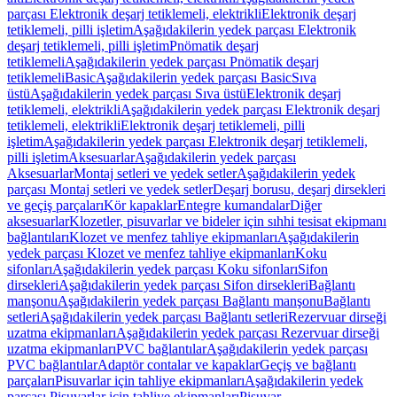
parçası Elektronik deşarj tetiklemeli, elektrikli
Elektronik deşarj
tetiklemeli, pilli işletim
Aşağıdakilerin yedek parçası Elektronik
deşarj tetiklemeli, pilli işletim
Pnömatik deşarj
tetiklemeli
Aşağıdakilerin yedek parçası Pnömatik deşarj
tetiklemeli
Basic
Aşağıdakilerin yedek parçası Basic
Sıva
üstü
Aşağıdakilerin yedek parçası Sıva üstü
Elektronik deşarj
tetiklemeli, elektrikli
Aşağıdakilerin yedek parçası Elektronik deşarj
tetiklemeli, elektrikli
Elektronik deşarj tetiklemeli, pilli
işletim
Aşağıdakilerin yedek parçası Elektronik deşarj tetiklemeli,
pilli işletim
Aksesuarlar
Aşağıdakilerin yedek parçası
Aksesuarlar
Montaj setleri ve yedek setler
Aşağıdakilerin yedek
parçası Montaj setleri ve yedek setler
Deşarj borusu, deşarj dirsekleri
ve geçiş parçaları
Kör kapaklar
Entegre kumandalar
Diğer
aksesuarlar
Klozetler, pisuvarlar ve bideler için sıhhi tesisat ekipmanı
bağlantıları
Klozet ve menfez tahliye ekipmanları
Aşağıdakilerin
yedek parçası Klozet ve menfez tahliye ekipmanları
Koku
sifonları
Aşağıdakilerin yedek parçası Koku sifonları
Sifon
dirsekleri
Aşağıdakilerin yedek parçası Sifon dirsekleri
Bağlantı
manşonu
Aşağıdakilerin yedek parçası Bağlantı manşonu
Bağlantı
setleri
Aşağıdakilerin yedek parçası Bağlantı setleri
Rezervuar dirseği
uzatma ekipmanları
Aşağıdakilerin yedek parçası Rezervuar dirseği
uzatma ekipmanları
PVC bağlantılar
Aşağıdakilerin yedek parçası
PVC bağlantılar
Adaptör contalar ve kapaklar
Geçiş ve bağlantı
parçaları
Pisuvarlar için tahliye ekipmanları
Aşağıdakilerin yedek
parçası Pisuvarlar için tahliye ekipmanları
Pisuvar