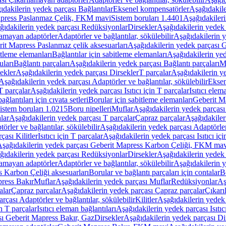
ıdakilerin yedek parçası Bağlantılar
Eksenel kompensatörler
Aşağıdakile
Mapress Paslanmaz Çelik, FKM mavi
Sistem boruları 1.4401
Aşağıdakileri
ğıdakilerin yedek parçası Redüksiyonlar
Dirsekler
Aşağıdakilerin yedek 
lamayan adaptörler
Adaptörler ve bağlantılar, sökülebilir
Aşağıdakilerin y
it Mapress Paslanmaz çelik aksesuarları
Aşağıdakilerin yedek parçası G
itleme elemanları
Bağlantılar için sabitleme elemanları
Aşağıdakilerin yed
uları
Bağlantı parçaları
Aşağıdakilerin yedek parçası Bağlantı parçaları
M
ekler
Aşağıdakilerin yedek parçası Dirsekler
T parçalar
Aşağıdakilerin ye
Aşağıdakilerin yedek parçası Adaptörler ve bağlantılar, sökülebilir
Eksen
 T parçalar
Aşağıdakilerin yedek parçası Isıtıcı için T parçalar
Isıtıcı elem
ağlantıları için cıvata setleri
Borular için sabitleme elemanları
Geberit M
istem boruları 1.0215
Boru nipelleri
Muflar
Aşağıdakilerin yedek parçası
lar
Aşağıdakilerin yedek parçası T parçalar
Çapraz parçalar
Aşağıdakiler
örler ve bağlantılar, sökülebilir
Aşağıdakilerin yedek parçası Adaptörler 
çası Kilitler
Isıtıcı için T parçalar
Aşağıdakilerin yedek parçası Isıtıcı içi
şağıdakilerin yedek parçası Geberit Mapress Karbon Çeliği, FKM ma
ğıdakilerin yedek parçası Redüksiyonlar
Dirsekler
Aşağıdakilerin yedek 
lamayan adaptörler
Adaptörler ve bağlantılar, sökülebilir
Aşağıdakilerin y
 Karbon Çeliği aksesuarları
Borular ve bağlantı parçaları için contalar
B
press Bakır
Muflar
Aşağıdakilerin yedek parçası Muflar
Redüksiyonlar
Aş
alar
Çapraz parçalar
Aşağıdakilerin yedek parçası Çapraz parçalar
Çıkarı
rçası Adaptörler ve bağlantılar, sökülebilir
Kilitler
Aşağıdakilerin yedek 
in T parçalar
Isıtıcı eleman bağlantıları
Aşağıdakilerin yedek parçası Isıtıc
sı Geberit Mapress Bakır, Gaz
Dirsekler
Aşağıdakilerin yedek parçası Di