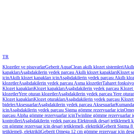
TR
Klozetler ve pisuvarlar
Geberit AquaClean akıllı klozet sistemleri
Akıll
kapakları
Aşağıdakilerin yedek parçası Akıllı klozet kapakları
Klozet se
için
Akıllı klozet kapakları için
Aşağıdakilerin yedek parçası Akıllı kloz
klozetler
Aşağıdakilerin yedek parçası Asma klozetler
Taharet fonksiyon
Klozet kapakları
Klozet kapakları
Aşağıdakilerin yedek parçası Klozet 
klozetler
Yere oturan klozetler
Aşağıdakilerin yedek parçası Yere oturan
Klozet kapakları
Klozet oturakları
Aşağıdakilerin yedek parçası Klozet 
bideler
Aksesuarlar
Aşağıdakilerin yedek parçası Aksesuarlar
Kumanda k
için
Aşağıdakilerin yedek parçası Sigma gömme rezervuarlar için
Omeg
parçası Alpha gömme rezervuarlar için
Twinline gömme rezervuarlar i
kontrolleri
Aşağıdakilerin yedek parçası Elektronik deşarj tetiklemeli kl
cm gömme rezervuar için deşarj tetiklemeli, elektrikli
Geberit Sigma 8 c
tetiklemeli, elektrikli
Geberit Omega 12 cm gömme rezervuar için deşarj 