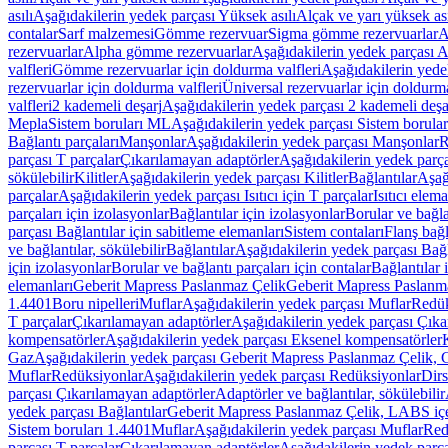
asılı
Aşağıdakilerin yedek parçası Yüksek asılı
Alçak ve yarı yüksek ası
contalar
Sarf malzemesi
Gömme rezervuar
Sigma gömme rezervuarlar
A
rezervuarlar
Alpha gömme rezervuarlar
Aşağıdakilerin yedek parçası 
valfleri
Gömme rezervuarlar için doldurma valfleri
Aşağıdakilerin yede
rezervuarlar için doldurma valfleri
Üniversal rezervuarlar için doldurma
valfleri
2 kademeli deşarj
Aşağıdakilerin yedek parçası 2 kademeli deşa
Mepla
Sistem boruları ML
Aşağıdakilerin yedek parçası Sistem borula
Bağlantı parçaları
Manşonlar
Aşağıdakilerin yedek parçası Manşonlar
R
parçası T parçalar
Çıkarılamayan adaptörler
Aşağıdakilerin yedek parç
sökülebilir
Kilitler
Aşağıdakilerin yedek parçası Kilitler
Bağlantılar
Aşağ
parçalar
Aşağıdakilerin yedek parçası Isıtıcı için T parçalar
Isıtıcı elem
parçaları için izolasyonlar
Bağlantılar için izolasyonlar
Borular ve bağlan
parçası Bağlantılar için sabitleme elemanları
Sistem contaları
Flanş bağla
ve bağlantılar, sökülebilir
Bağlantılar
Aşağıdakilerin yedek parçası Bağl
için izolasyonlar
Borular ve bağlantı parçaları için contalar
Bağlantılar 
elemanları
Geberit Mapress Paslanmaz Çelik
Geberit Mapress Paslanm
1.4401
Boru nipelleri
Muflar
Aşağıdakilerin yedek parçası Muflar
Redük
T parçalar
Çıkarılamayan adaptörler
Aşağıdakilerin yedek parçası Çıka
kompensatörler
Aşağıdakilerin yedek parçası Eksenel kompensatörler
Gaz
Aşağıdakilerin yedek parçası Geberit Mapress Paslanmaz Çelik, 
Muflar
Redüksiyonlar
Aşağıdakilerin yedek parçası Redüksiyonlar
Dirs
parçası Çıkarılamayan adaptörler
Adaptörler ve bağlantılar, sökülebilir
yedek parçası Bağlantılar
Geberit Mapress Paslanmaz Çelik, LABS iç
Sistem boruları 1.4401
Muflar
Aşağıdakilerin yedek parçası Muflar
Red
parçası T parçalar
Çıkarılamayan adaptörler
Aşağıdakilerin yedek parç