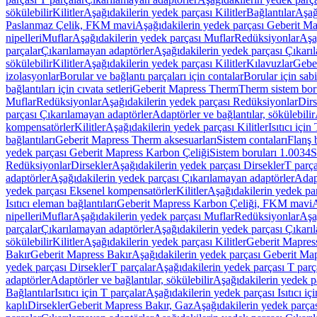
sökülebilir
Kilitler
Aşağıdakilerin yedek parçası Kilitler
Bağlantılar
Aşağ
Paslanmaz Çelik, FKM mavi
Aşağıdakilerin yedek parçası Geberit 
nipelleri
Muflar
Aşağıdakilerin yedek parçası Muflar
Redüksiyonlar
Aşa
parçalar
Çıkarılamayan adaptörler
Aşağıdakilerin yedek parçası Çıkarı
sökülebilir
Kilitler
Aşağıdakilerin yedek parçası Kilitler
Kılavuzlar
Geber
izolasyonlar
Borular ve bağlantı parçaları için contalar
Borular için sab
bağlantıları için cıvata setleri
Geberit Mapress Therm
Therm sistem bor
Muflar
Redüksiyonlar
Aşağıdakilerin yedek parçası Redüksiyonlar
Dirs
parçası Çıkarılamayan adaptörler
Adaptörler ve bağlantılar, sökülebilir
kompensatörler
Kilitler
Aşağıdakilerin yedek parçası Kilitler
Isıtıcı için
bağlantıları
Geberit Mapress Therm aksesuarları
Sistem contaları
Flanş b
yedek parçası Geberit Mapress Karbon Çeliği
Sistem boruları 1.0034
S
Redüksiyonlar
Dirsekler
Aşağıdakilerin yedek parçası Dirsekler
T parça
adaptörler
Aşağıdakilerin yedek parçası Çıkarılamayan adaptörler
Adapt
yedek parçası Eksenel kompensatörler
Kilitler
Aşağıdakilerin yedek par
Isıtıcı eleman bağlantıları
Geberit Mapress Karbon Çeliği, FKM mavi
A
nipelleri
Muflar
Aşağıdakilerin yedek parçası Muflar
Redüksiyonlar
Aşa
parçalar
Çıkarılamayan adaptörler
Aşağıdakilerin yedek parçası Çıkarı
sökülebilir
Kilitler
Aşağıdakilerin yedek parçası Kilitler
Geberit Mapress
Bakır
Geberit Mapress Bakır
Aşağıdakilerin yedek parçası Geberit Ma
yedek parçası Dirsekler
T parçalar
Aşağıdakilerin yedek parçası T parç
adaptörler
Adaptörler ve bağlantılar, sökülebilir
Aşağıdakilerin yedek pa
Bağlantılar
Isıtıcı için T parçalar
Aşağıdakilerin yedek parçası Isıtıcı iç
kaplı
Dirsekler
Geberit Mapress Bakır, Gaz
Aşağıdakilerin yedek parça