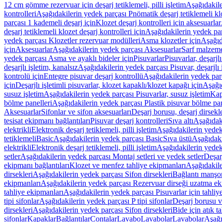
12 cm gömme rezervuar için deşarj tetiklemeli, pilli işletim
Aşağıdakile
kontrolleri
Aşağıdakilerin yedek parçası Pnömatik deşarj tetiklemeli klo
parçası 1 kademeli deşarj için
Klozet deşarj kontrolleri için aksesuarlar
deşarj tetiklemeli klozet deşarj kontrolleri için
Aşağıdakilerin yedek parç
yedek parçası Klozetler rezervuar modülleri
Asma klozetler için
Aşağıd
için
Aksesuarlar
Aşağıdakilerin yedek parçası Aksesuarlar
Sarf malzem
yedek parçası Asma ve ayaklı bideler için
Pisuvarlar
Pisuvarlar, deşarjlı
deşarjlı işletim, kanalsız
Aşağıdakilerin yedek parçası Pisuvar, deşarjlı 
kontrolü için
Entegre pisuvar deşarj kontrollü
Aşağıdakilerin yedek parç
için
Deşarjlı işletimli pisuvarlar, klozet kapaklı/klozet kapağı için
Aşağıd
susuz işletim
Aşağıdakilerin yedek parçası Pisuvarlar, susuz işletim
Kap
bölme panelleri
Aşağıdakilerin yedek parçası Plastik pisuvar bölme pan
Aksesuarlar
Sifonlar ve sifon aksesuarları
Deşarj borusu, deşarj dirsekle
tesisat ekipmanı bağlantıları
Pisuvar deşarj kontrolleri
Sıva altı
Aşağıdaki
elektrikli
Elektronik deşarj tetiklemeli, pilli işletim
Aşağıdakilerin yedek 
tetiklemeli
Basic
Aşağıdakilerin yedek parçası Basic
Sıva üstü
Aşağıdaki
elektrikli
Elektronik deşarj tetiklemeli, pilli işletim
Aşağıdakilerin yedek 
setler
Aşağıdakilerin yedek parçası Montaj setleri ve yedek setler
Deşarj
ekipmanı bağlantıları
Klozet ve menfez tahliye ekipmanları
Aşağıdakile
dirsekleri
Aşağıdakilerin yedek parçası Sifon dirsekleri
Bağlantı manşo
ekipmanları
Aşağıdakilerin yedek parçası Rezervuar dirseği uzatma ek
tahliye ekipmanları
Aşağıdakilerin yedek parçası Pisuvarlar için tahliy
tipi sifonlar
Aşağıdakilerin yedek parçası P tipi sifonlar
Deşarj borusu v
dirsekleri
Aşağıdakilerin yedek parçası Sifon dirsekleri
Bide için atık t
sifonlar
Kapaklar
Bağlantılar
Contalar
Lavabo
Lavabolar
Lavabolar
Aşağı