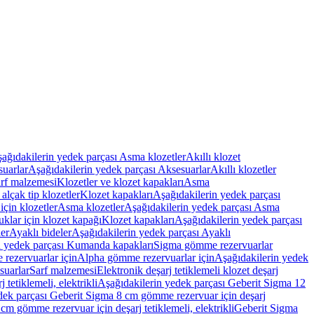
ağıdakilerin yedek parçası Asma klozetler
Akıllı klozet
uarlar
Aşağıdakilerin yedek parçası Aksesuarlar
Akıllı klozetler
rf malzemesi
Klozetler ve klozet kapakları
Asma
alçak tip klozetler
Klozet kapakları
Aşağıdakilerin yedek parçası
çin klozetler
Asma klozetler
Aşağıdakilerin yedek parçası Asma
klar için klozet kapağı
Klozet kapakları
Aşağıdakilerin yedek parçası
er
Ayaklı bideler
Aşağıdakilerin yedek parçası Ayaklı
n yedek parçası Kumanda kapakları
Sigma gömme rezervuarlar
rezervuarlar için
Alpha gömme rezervuarlar için
Aşağıdakilerin yedek
suarlar
Sarf malzemesi
Elektronik deşarj tetiklemeli klozet deşarj
tetiklemeli, elektrikli
Aşağıdakilerin yedek parçası Geberit Sigma 12
dek parçası Geberit Sigma 8 cm gömme rezervuar için deşarj
m gömme rezervuar için deşarj tetiklemeli, elektrikli
Geberit Sigma