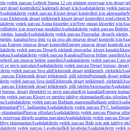
rin yedek parçası Geberit Sigma 12 cm gömme rezervuar için deşarj tetik
zet deşarj kontrolleri
2 kademeli deşarj için
Aşağıdakilerin yedek parçası
Aşağıdakilerin yedek parçası Klozet deşarj kontrolleri için aksesuarlar
M
ası Elektronik deşarj tetiklemeli klozet deşarj kontrolleri için
Geberit M
akilerin yedek parçası Asma klozetler için
Yere oturan klozetler için
Aşağ
esi
Bideler için rezervuar modüller
Aşağıdakilerin yedek parçası Bideler 
 işletim, kanallı
Aşağıdakilerin yedek parçası Pisuvarlar, deşarjlı işletim, 
işletim, kanalsız
Sıva üstü ya da sıva altı pisuvar deşarj kontrolü için
Aşağ
ası Entegre pisuvar deşarj kontrollü
Entegre pisuvar deşarj kontrolü içi
akilerin yedek parçası Deşarjlı işletimli pisuvarlar, klozet kapaklı/kloze
aksız
Aşağıdakilerin yedek parçası Kapaksız
Pisuvar bölme panelleri
Aşa
elleri
Cam pisuvar bölme panelleri
Aşağıdakilerin yedek parçası Cam pi
ri ve geçiş parçaları
Aşağıdakilerin yedek parçası Deşarj borusu, deşarj d
lerin yedek parçası Sıva altı
Elektronik deşarj tetiklemeli, elektrikli
Aşağ
parçası Elektronik deşarj tetiklemeli, pilli işletim
Pnömatik deşarj tetikl
lerin yedek parçası Sıva üstü
Elektronik deşarj tetiklemeli, elektrikli
Aşağ
parçası Elektronik deşarj tetiklemeli, pilli işletim
Aksesuarlar
Aşağıdakil
 borusu, deşarj dirsekleri ve geçiş parçaları
Kör kapaklar
Entegre kuman
rin yedek parçası Klozet ve menfez tahliye ekipmanları
Koku sifonları
A
nu
Aşağıdakilerin yedek parçası Bağlantı manşonu
Bağlantı setleri
Aşağıd
ipmanları
PVC bağlantılar
Aşağıdakilerin yedek parçası PVC bağlantılar
e ekipmanları
Pisuvar sifonları
Aşağıdakilerin yedek parçası Pisuvar sifon
e rezervuar dirseği uzatma parçaları
Aşağıdakilerin yedek parçası Deşarj
ahliye ekipmanları
Aşağıdakilerin yedek parçası Bide için atık tahliye ek
dakilerin yedek parçası Lavabolar
İkili lavabolar
Aşağıdakilerin yedek pa