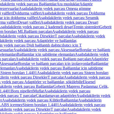
dakilerin yedek parçası Bağlantılar
Ara musluklar
Adaptör
ezervuarlar
Aşağıdakilerin yedek parçası Omega gömme
 valfleri
Doldurma valfleri
Aşağıdakilerin yedek parçası Doldurma
r için doldurma valfleri
Aşağıdakilerin yedek parçası Seramik
rma valfleri
Deşarj valfleri
Aşağıdakilerin yedek parçası Deşarj
şağıdakilerin yedek parçası 2 kademeli deşarj
Temin sistemleri
Geberit
tem boruları ML
Bağlantı parçaları
Aşağıdakilerin yedek parçası
ıdakilerin yedek parçası Dirsekler
T parçalar
Aşağıdakilerin yedek
akilerin yedek parçası Adaptörler ve bağlantılar,
n yedek parçası Dişli bağlantılı dağıtıcı
Isıtıcı için T
esuarlar
Aşağıdakilerin yedek parçası Aksesuarlar
Borular ve bağlantı
 elemanları
Bağlantılar için sabitleme elemanları
Aşağıdakilerin yedek
 parçaları
Aşağıdakilerin yedek parçası Bağlantı parçaları
Adaptörler
Aksesuarlar
Borular ve bağlantı parçaları için izolasyonlar
Bağlantılar
elemanları
Aşağıdakilerin yedek parçası Bağlantılar için sabitleme
k
Sistem boruları 1.4401
Aşağıdakilerin yedek parçası Sistem boruları
ilerin yedek parçası Dirsekler
T parçalar
Aşağıdakilerin yedek parçası
 yedek parçası Adaptörler ve bağlantılar, sökülebilir
Eksenel
kilerin yedek parçası Bağlantılar
Geberit Mapress Paslanmaz Çelik,
 1.4401
Boru nipelleri
Muflar
Aşağıdakilerin yedek parçası
dek parçası T parçalar
Çıkarılamayan adaptörler
Aşağıdakilerin yedek
er
Aşağıdakilerin yedek parçası Kilitler
Bağlantılar
Aşağıdakilerin
, LABS içermez
Sistem boruları 1.4401
Aşağıdakilerin yedek parçası
kilerin yedek parçası Dirsekler
T parçalar
Aşağıdakilerin yedek
akilerin yedek parçası Adaptörler ve bağlantılar,