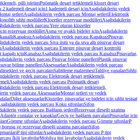
lemeli, pilli işletim
Pnömatik deşarj tetiklemeli klozet deşarj
 2 kademeli deşarj için
1 kademeli deşarj için
Aşağıdakilerin yedek
ontaj setleri
Aşağıdakilerin yedek parçası Montaj setleri
Elektronik
onolith sıhhi modüller
Klozetler rezervuar modülleri
Aşağıdakilerin
ıdakilerin yedek parçası Yere oturan klozetler
için rezervuar modüller
Asma ve ayaklı bideler için
Aşağıdakilerin
kanallı
Kapaksız
Aşağıdakilerin yedek parçası Kapaksız
Pisuvar,
ıdakilerin yedek parçası Sıva üstü ya da sıva altı pisuvar deşarj
n
Aşağıdakilerin yedek parçası Entegre pisuvar deşarj kontrolü
t kapağı için
Kanalsız
Aşağıdakilerin yedek parçası Kanalsız
Pisuvarlar,
ğıdakilerin yedek parçası Pisuvar bölme panelleri
Plastik pisuvar
suvar bölme panelleri
Aksesuarlar
Aşağıdakilerin yedek parçası
irsekleri ve geçiş parçaları
Sabitleme malzemesi
Tahliye vanaları
Sıhhi
ıdakilerin yedek parçası Elektronik deşarj tetiklemeli,
emeli
Aşağıdakilerin yedek parçası Pnömatik deşarj
ıdakilerin yedek parçası Elektronik deşarj tetiklemeli,
erin yedek parçası Aksesuarlar
Montaj setleri ve yedek
dalar
Diğer aksesuarlar
Klozetler, pisuvarlar ve bideler için sıhhi tesisat
şağıdakilerin yedek parçası Koku sifonları
Sifon
akilerin yedek parçası Bağlantı setleri
Rezervuar dirseği uzatma
Adaptör contalar ve kapaklar
Geçiş ve bağlantı parçaları
Pisuvarlar için
ları
Gömme sifonlar
Aşağıdakilerin yedek parçası Gömme sifonlar
P
 borusu ve rezervuar dirseği uzatma parçaları
Sifon
ipmanları
P tipi sifonlar
Aşağıdakilerin yedek parçası P tipi
rçası İkili lavabolar
Mobilya tipi lavabolar
Aşağıdakilerin yedek