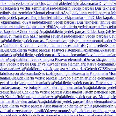
dakilerin yedek parçası Duş zemini giderleri için aksesuarlar
Duvar süz
uş tekneleri ve duş zeminleri
Aşağıdakilerin yedek parçası Duş tekneler
etilmiş duş zeminleri
Montaj elemanları
Aşağıdakilerin yedek parçası Mo
erin yedek parçası Duş tekneleri tahliye ekipmanları, d52
Gider kapaksı
e ekipmanları, d62
Aşağıdakilerin yedek parçası Duş tekneleri tahliye ek
ekneleri tahliye ekipmanları, d90
Aşağıdakilerin yedek parçası Duş tekne
er kapaksız
Gider kapağı
Aşağıdakilerin yedek parçası Gider kapağı
Küve
meli
Çevirmeli için hazır montaj setleri
Aşağıdakilerin yedek parçası Çevir
şağıdakilerin yedek parçası Çevirmeli ve giriş için hazır montaj setleri
P
 Valf tapalı
Küvet tahliye ekipmanları aksesuarları
Bağlantı setleri
Su bağ
eri
Aşağıdakilerin yedek parçası Taşıyıcı sistemleri
Kaplamalar
Aksesuarl
anları
Aşağıdakilerin yedek parçası Klozet elemanları
Lavabo elemanlar
nları
Aşağıdakilerin yedek parçası Pisuvar elemanları
Duvar süzgeci olan
rin yedek parçası Duşlar ve küvetler için elemanlar
Batarya elemanları
A
ksesuarlar
Aşağıdakilerin yedek parçası Aksesuarlar
Geberit GIS
Sistem
fabrikasyon aksesuarları
Ses izolasyonu için aksesuarlar
Kaplamalar
Mont
anları
Aşağıdakilerin yedek parçası Lavabo elemanları
Bide elemanları
A
ci olan duşlar için elemanlar
Aşağıdakilerin yedek parçası Duvar süzgec
manlar
Çamaşır ve bulaşık makineleri için elemanlar
Aşağıdakilerin yedek
sesuarlar
Aşağıdakilerin yedek parçası Aksesuarlar
Sistem panelleri için
rit Kombifix
Montaj elemanları
Aşağıdakilerin yedek parçası Montaj el
manları
Bide elemanları
Aşağıdakilerin yedek parçası Bide elemanları
Pi
ağıdakilerin yedek parçası Aksesuarlar
Sabitlemeler için
Aşağıdakilerin y
a üstü rezervuarlar, plastik
Yüzeye monte
Aşağıdakilerin yedek parças
arı yüksek asılı
Sıva üstü rezervuarlar için deşarj boruları
Aşağıdakilerin 