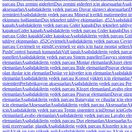
parçası Duş zemini giderleri
Duş zemini giderleri için aksesuarlar
Aşağı
aksesuarları
Aşağıdakilerin yedek parçası Duvar süzgeci aksesuarları
D
zeminleri
Aşağıdakilerin yedek parçası Mineral içerikli malzemeden ür
ekipmanı bağlantıları
Duş tekneleri tahliye ekipmanları, d52
Aşağıdakil
kapağı
Aşağıdakilerin yedek parçası Gider kapağı
Duş tekneleri tahliy
kapaksız
Gider kapağı
Aşağıdakilerin yedek parçası Gider kapağı
Duş t
parçası Gider kapaklı
Gider kapaksız
Aşağıdakilerin yedek parçası Gid
tahliye ekipmanları, d52
Çevirmeli
Aşağıdakilerin yedek parçası Çevir
parçası Çevirmeli ve girişli
Çevirmeli ve giriş için hazır montaj setleri
A
PushControl basmalı kumandalı
Valf tapalı
Aşağıdakilerin yedek parçası
panelleri
Aşağıdakilerin yedek parçası Sistem panelleri
Taşıyıcı sisteml
elemanları
Aşağıdakilerin yedek parçası Montaj elemanları
Klozet elem
elemanları
Aşağıdakilerin yedek parçası Bide elemanları
Pisuvar elema
olan duşlar için elemanlar
Duşlar ve küvetler için elemanlar
Aşağıdakile
elemanlar
Aşağıdakilerin yedek parçası Konsol yükleri için elemanlar
A
sistemleri
Prefabrikasyon aksesuarları
Aşağıdakilerin yedek parçası Pre
elemanları
Aşağıdakilerin yedek parçası Klozet elemanları
Lavabo elem
elemanları
Aşağıdakilerin yedek parçası Pisuvar elemanları
Duvar süzge
elemanlar
Aşağıdakilerin yedek parçası Bataryalar ve cihazlar için ele
için elemanlar
Aksesuarlar
Aşağıdakilerin yedek parçası Aksesuarlar
Ak
için
Aşağıdakilerin yedek parçası Temin sistemleri için
Drenaj için
Gebe
elemanları
Lavabo elemanları
Aşağıdakilerin yedek parçası Lavabo ele
elemanları
Aşağıdakilerin yedek parçası Duş elemanları
Aksesuarlar
Aş
üstü rezervuarlar, plastik
Aşağıdakilerin yedek parçası Klozetler için sıv
asılı
Alçak ve yarı yüksek asılı
Aşağıdakilerin yedek parçası Alçak ve y