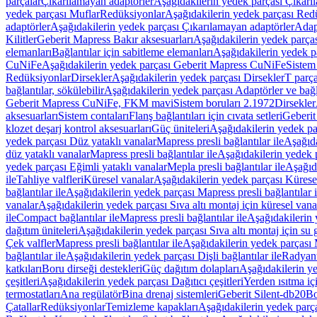
parçalar
Çıkarılamayan adaptörler
Aşağıdakilerin yedek parçası Çıkarı
yedek parçası Muflar
Redüksiyonlar
Aşağıdakilerin yedek parçası Red
adaptörler
Aşağıdakilerin yedek parçası Çıkarılamayan adaptörler
Adapt
Kilitler
Geberit Mapress Bakır aksesuarları
Aşağıdakilerin yedek parças
elemanları
Bağlantılar için sabitleme elemanları
Aşağıdakilerin yedek pa
CuNiFe
Aşağıdakilerin yedek parçası Geberit Mapress CuNiFe
Sistem
Redüksiyonlar
Dirsekler
Aşağıdakilerin yedek parçası Dirsekler
T parça
bağlantılar, sökülebilir
Aşağıdakilerin yedek parçası Adaptörler ve bağla
Geberit Mapress CuNiFe, FKM mavi
Sistem boruları 2.1972
Dirsekler
aksesuarları
Sistem contaları
Flanş bağlantıları için cıvata setleri
Geberit
klozet deşarj kontrol aksesuarları
Güç üniteleri
Aşağıdakilerin yedek pa
yedek parçası Düz yataklı vanalar
Mapress presli bağlantılar ile
Aşağıda
düz yataklı vanalar
Mapress presli bağlantılar ile
Aşağıdakilerin yedek p
yedek parçası Eğimli yataklı vanalar
Mepla presli bağlantılar ile
Aşağıda
ile
Tahliye valfleri
Küresel vanalar
Aşağıdakilerin yedek parçası Kürese
bağlantılar ile
Aşağıdakilerin yedek parçası Mapress presli bağlantılar i
vanalar
Aşağıdakilerin yedek parçası Sıva altı montaj için küresel vana
ile
Compact bağlantılar ile
Mapress presli bağlantılar ile
Aşağıdakilerin 
dağıtım üniteleri
Aşağıdakilerin yedek parçası Sıva altı montaj için su g
Çek valfler
Mapress presli bağlantılar ile
Aşağıdakilerin yedek parçası M
bağlantılar ile
Aşağıdakilerin yedek parçası Dişli bağlantılar ile
Radyant
katkıları
Boru dirseği destekleri
Güç dağıtım dolapları
Aşağıdakilerin ye
çeşitleri
Aşağıdakilerin yedek parçası Dağıtıcı çeşitleri
Yerden ısıtma iç
termostatları
Ana regülatör
Bina drenaj sistemleri
Geberit Silent-db20
Bo
Çatallar
Redüksiyonlar
Temizleme kapakları
Aşağıdakilerin yedek parç