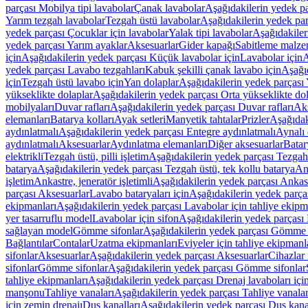
parçası Mobilya tipi lavabolar
Çanak lavabolar
Aşağıdakilerin yedek p
Yarım tezgah lavabolar
Tezgah üstü lavabolar
Aşağıdakilerin yedek par
yedek parçası Çocuklar için lavabolar
Yalak tipi lavabolar
Aşağıdakiler
yedek parçası Yarım ayaklar
Aksesuarlar
Gider kapağı
Sabitleme malze
için
Aşağıdakilerin yedek parçası Küçük lavabolar için
Lavabolar için
A
yedek parçası Lavabo tezgahları
Kabuk şekilli çanak lavabo için
Aşağıd
için
Tezgah üstü lavabo için
Yan dolaplar
Aşağıdakilerin yedek parçası 
yükseklikte dolaplar
Aşağıdakilerin yedek parçası Orta yükseklikte do
mobilyaları
Duvar rafları
Aşağıdakilerin yedek parçası Duvar rafları
Aks
elemanları
Batarya kolları
Ayak setleri
Manyetik tahtalar
Prizler
Aşağıdak
aydınlatmalı
Aşağıdakilerin yedek parçası Entegre aydınlatmalı
Aynalı 
aydınlatmalı
Aksesuarlar
Aydınlatma elemanları
Diğer aksesuarlar
Batar
elektrikli
Tezgah üstü, pilli işletim
Aşağıdakilerin yedek parçası Tezgah ü
batarya
Aşağıdakilerin yedek parçası Tezgah üstü, tek kollu batarya
Ank
işletim
Ankastre, jeneratör işletimli
Aşağıdakilerin yedek parçası Ankastr
parçası Aksesuarlar
Lavabo bataryaları için
Aşağıdakilerin yedek parças
ekipmanları
Aşağıdakilerin yedek parçası Lavabolar için tahliye ekipm
yer tasarruflu model
Lavabolar için sifon
Aşağıdakilerin yedek parçası 
sağlayan model
Gömme sifonlar
Aşağıdakilerin yedek parçası Gömme 
Bağlantılar
Contalar
Uzatma ekipmanları
Eviyeler için tahliye ekipmanl
sifonlar
Aksesuarlar
Aşağıdakilerin yedek parçası Aksesuarlar
Cihazlar 
sifonlar
Gömme sifonlar
Aşağıdakilerin yedek parçası Gömme sifonlar
tahliye ekipmanları
Aşağıdakilerin yedek parçası Drenaj lavaboları içi
manşonu
Tahliye vanaları
Aşağıdakilerin yedek parçası Tahliye vanalar
için zemin drenajı
Duş kanalları
Aşağıdakilerin yedek parçası Duş kana