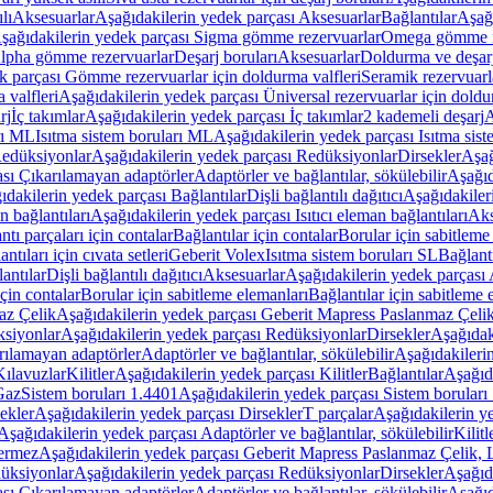
lı
Aksesuarlar
Aşağıdakilerin yedek parçası Aksesuarlar
Bağlantılar
Aşağı
şağıdakilerin yedek parçası Sigma gömme rezervuarlar
Omega gömme r
Alpha gömme rezervuarlar
Deşarj boruları
Aksesuarlar
Doldurma ve deşarj
k parçası Gömme rezervuarlar için doldurma valfleri
Seramik rezervuarla
 valfleri
Aşağıdakilerin yedek parçası Üniversal rezervuarlar için doldu
rj
İç takımlar
Aşağıdakilerin yedek parçası İç takımlar
2 kademeli deşarj
A
rı ML
Isıtma sistem boruları ML
Aşağıdakilerin yedek parçası Isıtma sis
edüksiyonlar
Aşağıdakilerin yedek parçası Redüksiyonlar
Dirsekler
Aşağ
ası Çıkarılamayan adaptörler
Adaptörler ve bağlantılar, sökülebilir
Aşağıd
ıdakilerin yedek parçası Bağlantılar
Dişli bağlantılı dağıtıcı
Aşağıdakileri
an bağlantıları
Aşağıdakilerin yedek parçası Isıtıcı eleman bağlantıları
Aks
tı parçaları için contalar
Bağlantılar için contalar
Borular için sabitleme
ntıları için cıvata setleri
Geberit Volex
Isıtma sistem boruları SL
Bağlantı
antılar
Dişli bağlantılı dağıtıcı
Aksesuarlar
Aşağıdakilerin yedek parçası 
için contalar
Borular için sabitleme elemanları
Bağlantılar için sabitleme 
az Çelik
Aşağıdakilerin yedek parçası Geberit Mapress Paslanmaz Çeli
siyonlar
Aşağıdakilerin yedek parçası Redüksiyonlar
Dirsekler
Aşağıdak
rılamayan adaptörler
Adaptörler ve bağlantılar, sökülebilir
Aşağıdakilerin
Kılavuzlar
Kilitler
Aşağıdakilerin yedek parçası Kilitler
Bağlantılar
Aşağıda
Gaz
Sistem boruları 1.4401
Aşağıdakilerin yedek parçası Sistem boruları
ekler
Aşağıdakilerin yedek parçası Dirsekler
T parçalar
Aşağıdakilerin ye
Aşağıdakilerin yedek parçası Adaptörler ve bağlantılar, sökülebilir
Kilitl
ermez
Aşağıdakilerin yedek parçası Geberit Mapress Paslanmaz Çelik
üksiyonlar
Aşağıdakilerin yedek parçası Redüksiyonlar
Dirsekler
Aşağıda
ası Çıkarılamayan adaptörler
Adaptörler ve bağlantılar, sökülebilir
Aşağıd