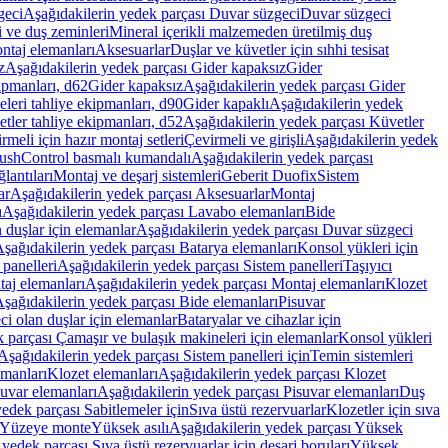
geci
Aşağıdakilerin yedek parçası Duvar süzgeci
Duvar süzgeci
i ve duş zeminleri
Mineral içerikli malzemeden üretilmiş duş
ntaj elemanları
Aksesuarlar
Duşlar ve küvetler için sıhhi tesisat
z
Aşağıdakilerin yedek parçası Gider kapaksız
Gider
ipmanları, d62
Gider kapaksız
Aşağıdakilerin yedek parçası Gider
leri tahliye ekipmanları, d90
Gider kapaklı
Aşağıdakilerin yedek
tler tahliye ekipmanları, d52
Aşağıdakilerin yedek parçası Küvetler
meli için hazır montaj setleri
Çevirmeli ve girişli
Aşağıdakilerin yedek
ushControl basmalı kumandalı
Aşağıdakilerin yedek parçası
lantıları
Montaj ve deşarj sistemleri
Geberit Duofix
Sistem
ar
Aşağıdakilerin yedek parçası Aksesuarlar
Montaj
ı
Aşağıdakilerin yedek parçası Lavabo elemanları
Bide
 duşlar için elemanlar
Aşağıdakilerin yedek parçası Duvar süzgeci
şağıdakilerin yedek parçası Batarya elemanları
Konsol yükleri için
 panelleri
Aşağıdakilerin yedek parçası Sistem panelleri
Taşıyıcı
aj elemanları
Aşağıdakilerin yedek parçası Montaj elemanları
Klozet
şağıdakilerin yedek parçası Bide elemanları
Pisuvar
i olan duşlar için elemanlar
Bataryalar ve cihazlar için
 parçası Çamaşır ve bulaşık makineleri için elemanlar
Konsol yükleri
Aşağıdakilerin yedek parçası Sistem panelleri için
Temin sistemleri
emanları
Klozet elemanları
Aşağıdakilerin yedek parçası Klozet
suvar elemanları
Aşağıdakilerin yedek parçası Pisuvar elemanları
Duş
edek parçası Sabitlemeler için
Sıva üstü rezervuarlar
Klozetler için sıva
ı Yüzeye monte
Yüksek asılı
Aşağıdakilerin yedek parçası Yüksek
yedek parçası Sıva üstü rezervuarlar için deşarj boruları
Yüksek