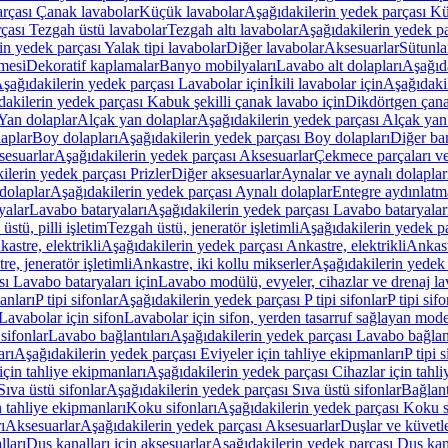
arçası Çanak lavabolar
Küçük lavabolar
Aşağıdakilerin yedek parçası K
çası Tezgah üstü lavabolar
Tezgah altı lavabolar
Aşağıdakilerin yedek pa
in yedek parçası Yalak tipi lavabolar
Diğer lavabolar
Aksesuarlar
Sütunla
mesi
Dekoratif kaplamalar
Banyo mobilyaları
Lavabo alt dolapları
Aşağıda
şağıdakilerin yedek parçası Lavabolar için
İkili lavabolar için
Aşağıdakil
akilerin yedek parçası Kabuk şekilli çanak lavabo için
Dikdörtgen çana
Yan dolaplar
Alçak yan dolaplar
Aşağıdakilerin yedek parçası Alçak yan
laplar
Boy dolapları
Aşağıdakilerin yedek parçası Boy dolapları
Diğer ba
esuarlar
Aşağıdakilerin yedek parçası Aksesuarlar
Çekmece parçaları ve
ilerin yedek parçası Prizler
Diğer aksesuarlar
Aynalar ve aynalı dolaplar
dolaplar
Aşağıdakilerin yedek parçası Aynalı dolaplar
Entegre aydınlatm
yalar
Lavabo bataryaları
Aşağıdakilerin yedek parçası Lavabo bataryalar
stü, pilli işletim
Tezgah üstü, jeneratör işletimli
Aşağıdakilerin yedek par
astre, elektrikli
Aşağıdakilerin yedek parçası Ankastre, elektrikli
Ankastr
e, jeneratör işletimli
Ankastre, iki kollu mikserler
Aşağıdakilerin yedek 
ı Lavabo bataryaları için
Lavabo modülü, evyeler, cihazlar ve drenaj lava
anları
P tipi sifonlar
Aşağıdakilerin yedek parçası P tipi sifonlar
P tipi sif
Lavabolar için sifon
Lavabolar için sifon, yerden tasarruf sağlayan mode
sifonlar
Lavabo bağlantıları
Aşağıdakilerin yedek parçası Lavabo bağlant
arı
Aşağıdakilerin yedek parçası Eviyeler için tahliye ekipmanları
P tipi 
için tahliye ekipmanları
Aşağıdakilerin yedek parçası Cihazlar için tahli
Sıva üstü sifonlar
Aşağıdakilerin yedek parçası Sıva üstü sifonlar
Bağlant
n tahliye ekipmanları
Koku sifonları
Aşağıdakilerin yedek parçası Koku s
ı
Aksesuarlar
Aşağıdakilerin yedek parçası Aksesuarlar
Duşlar ve küvetl
lları
Duş kanalları için aksesuarlar
Aşağıdakilerin yedek parçası Duş kana