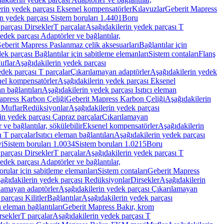
rin yedek parçası Eksenel kompensatörler
Kılavuzlar
Geberit Mapress
n yedek parçası Sistem boruları 1.4401
Boru
parçası Dirsekler
T parçalar
Aşağıdakilerin yedek parçası T
edek parçası Adaptörler ve bağlantılar,
eberit Mapress Paslanmaz çelik aksesuarları
Bağlantılar için
ek parçası Bağlantılar için sabitleme elemanları
Sistem contaları
Flanş
uflar
Aşağıdakilerin yedek parçası
dek parçası T parçalar
Çıkarılamayan adaptörler
Aşağıdakilerin yedek
el kompensatörler
Aşağıdakilerin yedek parçası Eksenel
an bağlantıları
Aşağıdakilerin yedek parçası Isıtıcı eleman
apress Karbon Çeliği
Geberit Mapress Karbon Çeliği
Aşağıdakilerin
 Muflar
Redüksiyonlar
Aşağıdakilerin yedek parçası
in yedek parçası Çapraz parçalar
Çıkarılamayan
ve bağlantılar, sökülebilir
Eksenel kompensatörler
Aşağıdakilerin
n T parçalar
Isıtıcı eleman bağlantıları
Aşağıdakilerin yedek parçası
vi
Sistem boruları 1.0034
Sistem boruları 1.0215
Boru
parçası Dirsekler
T parçalar
Aşağıdakilerin yedek parçası T
edek parçası Adaptörler ve bağlantılar,
orular için sabitleme elemanları
Sistem contaları
Geberit Mapress
ağıdakilerin yedek parçası Redüksiyonlar
Dirsekler
Aşağıdakilerin
lamayan adaptörler
Aşağıdakilerin yedek parçası Çıkarılamayan
parçası Kilitler
Bağlantılar
Aşağıdakilerin yedek parçası
ı eleman bağlantıları
Geberit Mapress Bakır, krom
rsekler
T parçalar
Aşağıdakilerin yedek parçası T