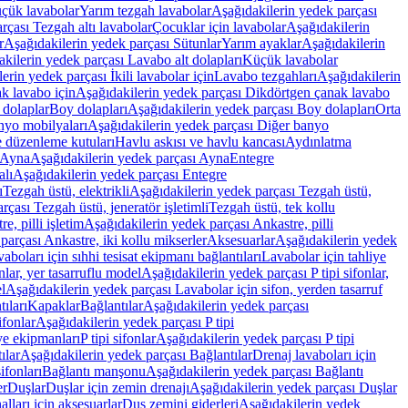
üçük lavabolar
Yarım tezgah lavabolar
Aşağıdakilerin yedek parçası
rçası Tezgah altı lavabolar
Çocuklar için lavabolar
Aşağıdakilerin
r
Aşağıdakilerin yedek parçası Sütunlar
Yarım ayaklar
Aşağıdakilerin
kilerin yedek parçası Lavabo alt dolapları
Küçük lavabolar
erin yedek parçası İkili lavabolar için
Lavabo tezgahları
Aşağıdakilerin
k lavabo için
Aşağıdakilerin yedek parçası Dikdörtgen çanak lavabo
 dolaplar
Boy dolapları
Aşağıdakilerin yedek parçası Boy dolapları
Orta
nyo mobilyaları
Aşağıdakilerin yedek parçası Diğer banyo
 düzenleme kutuları
Havlu askısı ve havlu kancası
Aydınlatma
Ayna
Aşağıdakilerin yedek parçası Ayna
Entegre
alı
Aşağıdakilerin yedek parçası Entegre
ı
Tezgah üstü, elektrikli
Aşağıdakilerin yedek parçası Tezgah üstü,
çası Tezgah üstü, jeneratör işletimli
Tezgah üstü, tek kollu
e, pilli işletim
Aşağıdakilerin yedek parçası Ankastre, pilli
parçası Ankastre, iki kollu mikserler
Aksesuarlar
Aşağıdakilerin yedek
boları için sıhhi tesisat ekipmanı bağlantıları
Lavabolar için tahliye
onlar, yer tasarruflu model
Aşağıdakilerin yedek parçası P tipi sifonlar,
l
Aşağıdakilerin yedek parçası Lavabolar için sifon, yerden tasarruf
ıları
Kapaklar
Bağlantılar
Aşağıdakilerin yedek parçası
sifonlar
Aşağıdakilerin yedek parçası P tipi
ye ekipmanları
P tipi sifonlar
Aşağıdakilerin yedek parçası P tipi
ılar
Aşağıdakilerin yedek parçası Bağlantılar
Drenaj lavaboları için
ifonları
Bağlantı manşonu
Aşağıdakilerin yedek parçası Bağlantı
er
Duşlar
Duşlar için zemin drenajı
Aşağıdakilerin yedek parçası Duşlar
lları için aksesuarlar
Duş zemini giderleri
Aşağıdakilerin yedek