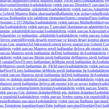
lamayan adaptörler
Geberit Mapress Bakır, FKM mavi
Aşağıdakilerin y
üksiyonlar
Dirsekler
Aşağıdakilerin yedek parçası Dirsekler
T parçalar
Aş
örler ve bağlantılar, sökülebilir
Aşağıdakilerin yedek parçası Adaptörler 
ı Geberit Mapress Bakır aksesuarları
Bağlantılar için izolasyonlar
Borula
rçası Bağlantılar için sabitleme elemanları
Sistem contaları
Flanş bağlantı
 boruları 2.1972
Muflar
Aşağıdakilerin yedek parçası Muflar
Redüksiyon
lar
Aşağıdakilerin yedek parçası T parçalar
Çıkarılamayan adaptörler
Aşa
ntılar, sökülebilir
Kılavuzlar
Aşağıdakilerin yedek parçası Kılavuzlar
Ge
Adaptörler ve bağlantılar, sökülebilir
Aşağıdakilerin yedek parçası Adaptö
 hijyen sistemi
Hijyenik deşarjlı rezervuar ve klozet deşarj kontrol aksesu
rçası Güç üniteleri
Ağ bileşenleri
Geberit hijyen sistemi için Geberit Co
kilerin yedek parçası Mapress presli bağlantılar ile
Sıva altı montaj için
arçası Mapress presli bağlantılar ile
Dişli bağlantılar ile
Aşağıdakilerin ye
kilerin yedek parçası Mepla presli bağlantılar ile
Mapress presli bağlantı
l vanalar
FlowFit pres bağlantıları ile
Mepla presli bağlantılar ile
Aşağıdak
le
Mapress presli bağlantılar ile, FKM mavi
Aşağıdakilerin yedek parças
lar
FlowFit pres bağlantıları ile
Mepla presli bağlantılar ile
Aşağıdakilerin
yedek parçası Mapress presli bağlantılar ile
Dişli bağlantılar ile
Aşağıdakil
iriş ve dağıtım üniteleri
Compact bağlantılar ile
Aşağıdakilerin yedek par
apress presli bağlantılar ile
Sıva altı montaj için su sayacı hatları
Aşağıda
 ısıtma ve soğutma
Sistem boruları
Aşağıdakilerin yedek parçası Sistem 
dek parçası Güç dağıtım dolapları
Metal güç dağıtım dolapları
Aşağıdaki
in manifold
Aşağıdakilerin yedek parçası Yerden ısıtma için manifold
Kür
rular
Bağlantı parçaları
Aşağıdakilerin yedek parçası Bağlantı parçaları
D
ası Temizleme kapakları
SuperTube bağlantı parçaları
Dirsekler
Özel bağl