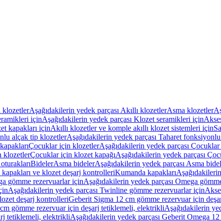
ı klozetler
Aşağıdakilerin yedek parçası Akıllı klozetler
Asma klozetler
Aş
ramikleri için
Aşağıdakilerin yedek parçası Klozet seramikleri için
Akses
et kapakları için
Akıllı klozetler ve komple akıllı klozet sistemleri için
Sa
lu alçak tip klozetler
Aşağıdakilerin yedek parçası Taharet fonksiyonlu 
kapakları
Çocuklar için klozetler
Aşağıdakilerin yedek parçası Çocuklar i
 klozetler
Çocuklar için klozet kapağı
Aşağıdakilerin yedek parçası Çocu
oturakları
Bideler
Asma bideler
Aşağıdakilerin yedek parçası Asma bidel
apakları ve klozet deşarj kontrolleri
Kumanda kapakları
Aşağıdakileri
a gömme rezervuarlar için
Aşağıdakilerin yedek parçası Omega gömme 
çin
Aşağıdakilerin yedek parçası Twinline gömme rezervuarlar için
Akse
ozet deşarj kontrolleri
Geberit Sigma 12 cm gömme rezervuar için deşarj 
m gömme rezervuar için deşarj tetiklemeli, elektrikli
Aşağıdakilerin ye
tetiklemeli, elektrikli
Aşağıdakilerin yedek parçası Geberit Omega 12 c