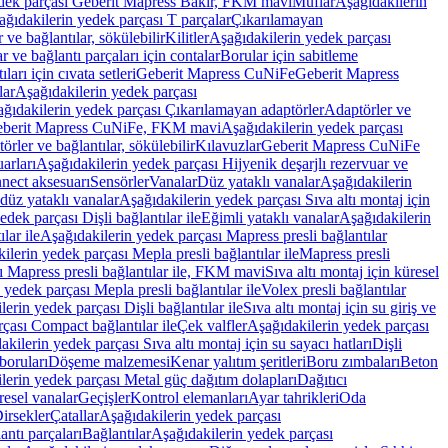
edek parçası Geberit Mapress Bakır, FKM mavi
Muflar
Aşağıdakilerin
ağıdakilerin yedek parçası T parçalar
Çıkarılamayan
ve bağlantılar, sökülebilir
Kilitler
Aşağıdakilerin yedek parçası
r ve bağlantı parçaları için contalar
Borular için sabitleme
ları için cıvata setleri
Geberit Mapress CuNiFe
Geberit Mapress
lar
Aşağıdakilerin yedek parçası
ğıdakilerin yedek parçası Çıkarılamayan adaptörler
Adaptörler ve
berit Mapress CuNiFe, FKM mavi
Aşağıdakilerin yedek parçası
rler ve bağlantılar, sökülebilir
Kılavuzlar
Geberit Mapress CuNiFe
arları
Aşağıdakilerin yedek parçası Hijyenik deşarjlı rezervuar ve
nnect aksesuarı
Sensörler
Vanalar
Düz yataklı vanalar
Aşağıdakilerin
 düz yataklı vanalar
Aşağıdakilerin yedek parçası Sıva altı montaj için
dek parçası Dişli bağlantılar ile
Eğimli yataklı vanalar
Aşağıdakilerin
lar ile
Aşağıdakilerin yedek parçası Mapress presli bağlantılar
ilerin yedek parçası Mepla presli bağlantılar ile
Mapress presli
ı Mapress presli bağlantılar ile, FKM mavi
Sıva altı montaj için küresel
 yedek parçası Mepla presli bağlantılar ile
Volex presli bağlantılar
erin yedek parçası Dişli bağlantılar ile
Sıva altı montaj için su giriş ve
çası Compact bağlantılar ile
Çek valfler
Aşağıdakilerin yedek parçası
kilerin yedek parçası Sıva altı montaj için su sayacı hatları
Dişli
boruları
Döşeme malzemesi
Kenar yalıtım şeritleri
Boru zımbaları
Beton
lerin yedek parçası Metal güç dağıtım dolapları
Dağıtıcı
esel vanalar
Geçişler
Kontrol elemanları
Ayar tahrikleri
Oda
irsekler
Çatallar
Aşağıdakilerin yedek parçası
antı parçaları
Bağlantılar
Aşağıdakilerin yedek parçası