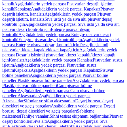
kanallı
Aşağıdakilerin yedek parçası Pisuvarlar, deşarjlı işletim,
kanallı
Kapaksız
Aşağıdakilerin yedek parçası Kapaksız
Pisuvar,
deşarjlı işletim, kanalsız
Aşağıdakilerin yedek parçası Pisuvar,
deşarjlı işletim, kanalsız
Sıva üstü ya da sıva altı pisuvar deşarj
kontrolü için
Aşağıdakilerin yedek parçası Sıva üstü ya da sıva altı
pisuvar deşarj kontrolü için
Entegre pisuvar deşarj
kontrollü
Aşağıdakilerin yedek parçası Entegre pisuvar deşarj
kontrollü
Entegre pisuvar deşarj kontrolü için
Aşağıdakilerin yedek
parçası Entegre pisuvar deşarj kontrolü için
Deşarjlı işletimli
pisuvarlar, klozet kapaklı/klozet kapağı için
Aşağıdakilerin yedek
parçası Deşarjlı işletimli pisuvarlar, klozet kapaklı/klozet kapağı
için
Kanalsız
Aşağıdakilerin yedek parçası Kanalsız
Pisuvarlar, susuz
işletim
Aşağıdakilerin yedek parçası Pisuvarlar, susuz
işletim
Kapaksız
Aşağıdakilerin yedek parçası Kapaksız
Pisuvar
bölme panelleri
Aşağıdakilerin yedek parçası Pisuvar bölme
panelleri
Plastik pisuvar bölme panelleri
Aşağıdakilerin yedek parçası
Plastik pisuvar bölme panelleri
Cam pisuvar bölme
panelleri
Aşağıdakilerin yedek parçası Cam pisuvar bölme
panelleri
Aksesuarlar
Aşağıdakilerin yedek parçası
Aksesuarlar
Sifonlar ve sifon aksesuarları
Deşarj borusu, deşarj
dirsekleri ve geçiş parçaları
Aşağıdakilerin yedek parçası Deşarj
borusu, deşarj dirsekleri ve geçiş parçaları
Sabitleme
malzemesi
Tahliye vanaları
Sıhhi tesisat ekipmanı bağlantıları
Pisuvar
deşarj kontrolleri
Sıva altı
Aşağıdakilerin yedek parçası Sıva
altı
Elektronik deşarj tetiklemeli, elektrikli
Aşağıdakilerin yedek