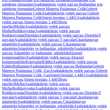
sabitleme elemanları
Aşağıdakilerin yedek parçası Bağlantılar için
sabitleme elemanları
Geberit Mapress Paslanmaz Çelik
Geberit
Mapress Paslanmaz Çelik
Aşağıdakilerin yedek parçası Geberit
Mapress Paslanmaz Çelik
Sistem boruları 1.4401
Aşağıdakilerin
yedek parçası Sistem boruları 1.4401
Boru
nipelleri
Muflar
Aşağıdakilerin yedek parçası
Muflar
Redüksiyonlar
Aşağıdakilerin yedek parçası
Redüksiyonlar
Dirsekler
Aşağıdakilerin yedek parçası Dirsekler
T
parçalar
Aşağıdakilerin yedek parçası T parçalar
Çıkarılamayan
adaptörler
Aşağıdakilerin yedek parçası Çıkarılamayan
adaptörler
Adaptörler ve bağlantılar, sökülebilir
Aşağıdakilerin yedek
parçası Adaptörler ve bağlantılar, sökülebilir
Eksenel
kompensatörler
Aşağıdakilerin yedek parçası Eksenel
kompensatörler
Kılavuzlar
Kilitler
Aşağıdakilerin yedek parçası
Kilitler
Bağlantılar
Aşağıdakilerin yedek parçası Bağlantılar
Geberit
Mapress Paslanmaz Çelik, Gaz
Aşağıdakilerin yedek parçası Geberit
Mapress Paslanmaz Çelik, Gaz
Sistem boruları 1.4401
Aşağıdakilerin
yedek parçası Sistem boruları 1.4401
Boru
nipelleri
Muflar
Aşağıdakilerin yedek parçası
Muflar
Redüksiyonlar
Aşağıdakilerin yedek parçası
Redüksiyonlar
Dirsekler
Aşağıdakilerin yedek parçası Dirsekler
T
parçalar
Aşağıdakilerin yedek parçası T parçalar
Çıkarılamayan
adaptörler
Aşağıdakilerin yedek parçası Çıkarılamayan
adaptörler
Adaptörler ve bağlantılar, sökülebilir
Aşağıdakilerin yedek