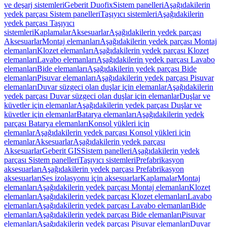
ve deşarj sistemleri
Geberit Duofix
Sistem panelleri
Aşağıdakilerin
yedek parçası Sistem panelleri
Taşıyıcı sistemleri
Aşağıdakilerin
yedek parçası Taşıyıcı
sistemleri
Kaplamalar
Aksesuarlar
Aşağıdakilerin yedek parçası
Aksesuarlar
Montaj elemanları
Aşağıdakilerin yedek parçası Montaj
elemanları
Klozet elemanları
Aşağıdakilerin yedek parçası Klozet
elemanları
Lavabo elemanları
Aşağıdakilerin yedek parçası Lavabo
elemanları
Bide elemanları
Aşağıdakilerin yedek parçası Bide
elemanları
Pisuvar elemanları
Aşağıdakilerin yedek parçası Pisuvar
elemanları
Duvar süzgeci olan duşlar için elemanlar
Aşağıdakilerin
yedek parçası Duvar süzgeci olan duşlar için elemanlar
Duşlar ve
küvetler için elemanlar
Aşağıdakilerin yedek parçası Duşlar ve
küvetler için elemanlar
Batarya elemanları
Aşağıdakilerin yedek
parçası Batarya elemanları
Konsol yükleri için
elemanlar
Aşağıdakilerin yedek parçası Konsol yükleri için
elemanlar
Aksesuarlar
Aşağıdakilerin yedek parçası
Aksesuarlar
Geberit GIS
Sistem panelleri
Aşağıdakilerin yedek
parçası Sistem panelleri
Taşıyıcı sistemleri
Prefabrikasyon
aksesuarları
Aşağıdakilerin yedek parçası Prefabrikasyon
aksesuarları
Ses izolasyonu için aksesuarlar
Kaplamalar
Montaj
elemanları
Aşağıdakilerin yedek parçası Montaj elemanları
Klozet
elemanları
Aşağıdakilerin yedek parçası Klozet elemanları
Lavabo
elemanları
Aşağıdakilerin yedek parçası Lavabo elemanları
Bide
elemanları
Aşağıdakilerin yedek parçası Bide elemanları
Pisuvar
elemanları
Aşağıdakilerin yedek parçası Pisuvar elemanları
Duvar