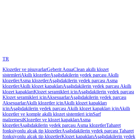
TR
Klozetler ve pisuvarlar
Geberit AquaClean akıllı klozet
sistemleri
Akıllı klozetler
Aşağıdakilerin yedek parçası Akıllı
klozetler
Asma klozetler
Aşağıdakilerin yedek parçası Asma
klozetler
Akıllı klozet kapakları
Aşağıdakilerin yedek parçası Akıllı
klozet kapakları
Klozet seramikleri için
Aşağıdakilerin yedek parçası
Klozet seramikleri için
Aksesuarlar
Aşağıdakilerin yedek parçası
Aksesuarlar
Akıllı klozetler için
Akıllı klozet kapakları
için
Aşağıdakilerin yedek parçası Akıllı klozet kapakları için
Akıllı
klozetler ve komple akıllı klozet sistemleri için
Sarf
malzemesi
Klozetler ve klozet kapakları
Asma
klozetler
Aşağıdakilerin yedek parçası Asma klozetler
Taharet
fonksiyonlu alçak tip klozetler
Aşağıdakilerin yedek parçası Taharet
fonksiyonlu alçak tip klozetler
Klozet kapakları
Aşağıdakilerin yedek