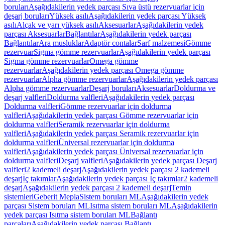
boruları
Aşağıdakilerin yedek parçası Sıva üstü rezervuarlar için
deşarj boruları
Yüksek asılı
Aşağıdakilerin yedek parçası Yüksek
asılı
Alçak ve yarı yüksek asılı
Aksesuarlar
Aşağıdakilerin yedek
parçası Aksesuarlar
Bağlantılar
Aşağıdakilerin yedek parçası
Bağlantılar
Ara musluklar
Adaptör contalar
Sarf malzemesi
Gömme
rezervuar
Sigma gömme rezervuarlar
Aşağıdakilerin yedek parçası
Sigma gömme rezervuarlar
Omega gömme
rezervuarlar
Aşağıdakilerin yedek parçası Omega gömme
rezervuarlar
Alpha gömme rezervuarlar
Aşağıdakilerin yedek parçası
Alpha gömme rezervuarlar
Deşarj boruları
Aksesuarlar
Doldurma ve
deşarj valfleri
Doldurma valfleri
Aşağıdakilerin yedek parçası
Doldurma valfleri
Gömme rezervuarlar için doldurma
valfleri
Aşağıdakilerin yedek parçası Gömme rezervuarlar için
doldurma valfleri
Seramik rezervuarlar için doldurma
valfleri
Aşağıdakilerin yedek parçası Seramik rezervuarlar için
doldurma valfleri
Üniversal rezervuarlar için doldurma
valfleri
Aşağıdakilerin yedek parçası Üniversal rezervuarlar için
doldurma valfleri
Deşarj valfleri
Aşağıdakilerin yedek parçası Deşarj
valfleri
2 kademeli deşarj
Aşağıdakilerin yedek parçası 2 kademeli
deşarj
İç takımlar
Aşağıdakilerin yedek parçası İç takımlar
2 kademeli
deşarj
Aşağıdakilerin yedek parçası 2 kademeli deşarj
Temin
sistemleri
Geberit Mepla
Sistem boruları ML
Aşağıdakilerin yedek
parçası Sistem boruları ML
Isıtma sistem boruları ML
Aşağıdakilerin
yedek parçası Isıtma sistem boruları ML
Bağlantı
parçaları
Aşağıdakilerin yedek parçası Bağlantı