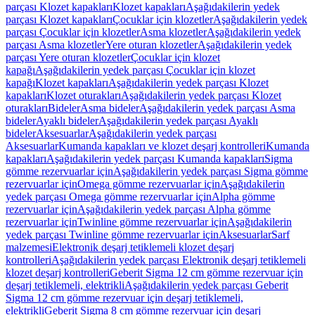
parçası Klozet kapakları
Klozet kapakları
Aşağıdakilerin yedek
parçası Klozet kapakları
Çocuklar için klozetler
Aşağıdakilerin yedek
parçası Çocuklar için klozetler
Asma klozetler
Aşağıdakilerin yedek
parçası Asma klozetler
Yere oturan klozetler
Aşağıdakilerin yedek
parçası Yere oturan klozetler
Çocuklar için klozet
kapağı
Aşağıdakilerin yedek parçası Çocuklar için klozet
kapağı
Klozet kapakları
Aşağıdakilerin yedek parçası Klozet
kapakları
Klozet oturakları
Aşağıdakilerin yedek parçası Klozet
oturakları
Bideler
Asma bideler
Aşağıdakilerin yedek parçası Asma
bideler
Ayaklı bideler
Aşağıdakilerin yedek parçası Ayaklı
bideler
Aksesuarlar
Aşağıdakilerin yedek parçası
Aksesuarlar
Kumanda kapakları ve klozet deşarj kontrolleri
Kumanda
kapakları
Aşağıdakilerin yedek parçası Kumanda kapakları
Sigma
gömme rezervuarlar için
Aşağıdakilerin yedek parçası Sigma gömme
rezervuarlar için
Omega gömme rezervuarlar için
Aşağıdakilerin
yedek parçası Omega gömme rezervuarlar için
Alpha gömme
rezervuarlar için
Aşağıdakilerin yedek parçası Alpha gömme
rezervuarlar için
Twinline gömme rezervuarlar için
Aşağıdakilerin
yedek parçası Twinline gömme rezervuarlar için
Aksesuarlar
Sarf
malzemesi
Elektronik deşarj tetiklemeli klozet deşarj
kontrolleri
Aşağıdakilerin yedek parçası Elektronik deşarj tetiklemeli
klozet deşarj kontrolleri
Geberit Sigma 12 cm gömme rezervuar için
deşarj tetiklemeli, elektrikli
Aşağıdakilerin yedek parçası Geberit
Sigma 12 cm gömme rezervuar için deşarj tetiklemeli,
elektrikli
Geberit Sigma 8 cm gömme rezervuar için deşarj