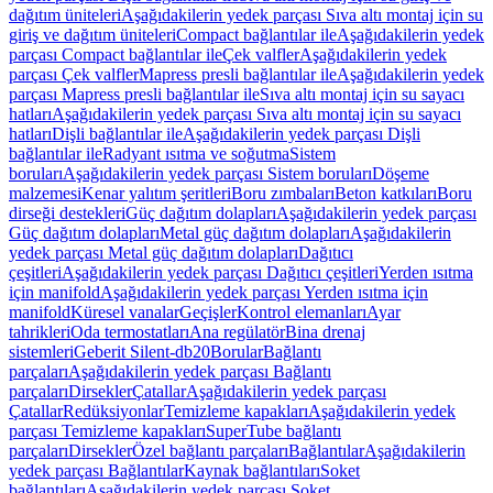
dağıtım üniteleri
Aşağıdakilerin yedek parçası Sıva altı montaj için su
giriş ve dağıtım üniteleri
Compact bağlantılar ile
Aşağıdakilerin yedek
parçası Compact bağlantılar ile
Çek valfler
Aşağıdakilerin yedek
parçası Çek valfler
Mapress presli bağlantılar ile
Aşağıdakilerin yedek
parçası Mapress presli bağlantılar ile
Sıva altı montaj için su sayacı
hatları
Aşağıdakilerin yedek parçası Sıva altı montaj için su sayacı
hatları
Dişli bağlantılar ile
Aşağıdakilerin yedek parçası Dişli
bağlantılar ile
Radyant ısıtma ve soğutma
Sistem
boruları
Aşağıdakilerin yedek parçası Sistem boruları
Döşeme
malzemesi
Kenar yalıtım şeritleri
Boru zımbaları
Beton katkıları
Boru
dirseği destekleri
Güç dağıtım dolapları
Aşağıdakilerin yedek parçası
Güç dağıtım dolapları
Metal güç dağıtım dolapları
Aşağıdakilerin
yedek parçası Metal güç dağıtım dolapları
Dağıtıcı
çeşitleri
Aşağıdakilerin yedek parçası Dağıtıcı çeşitleri
Yerden ısıtma
için manifold
Aşağıdakilerin yedek parçası Yerden ısıtma için
manifold
Küresel vanalar
Geçişler
Kontrol elemanları
Ayar
tahrikleri
Oda termostatları
Ana regülatör
Bina drenaj
sistemleri
Geberit Silent-db20
Borular
Bağlantı
parçaları
Aşağıdakilerin yedek parçası Bağlantı
parçaları
Dirsekler
Çatallar
Aşağıdakilerin yedek parçası
Çatallar
Redüksiyonlar
Temizleme kapakları
Aşağıdakilerin yedek
parçası Temizleme kapakları
SuperTube bağlantı
parçaları
Dirsekler
Özel bağlantı parçaları
Bağlantılar
Aşağıdakilerin
yedek parçası Bağlantılar
Kaynak bağlantıları
Soket
bağlantıları
Aşağıdakilerin yedek parçası Soket