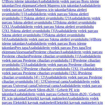
[2]
Boru işleme takımları
Aşağıdakilerin yedek parçası Boru işleme
takımları
Test ekipmanı
Geberit Mapress için takımlar
Aşağıdakilerin
yedek parçası Geberit Mapress için takımlar
Sıkma aletleri
uyumluluğu [1]
Aşağıdakilerin yedek parçası Sıkma aletleri
uyumluluğu [1]
Sıkma aletleri uyumluluğu [2]
Aşağıdakilerin yedek
parçası Sıkma aletleri uyumluluğu [2]
Sıkma aletleri uyumluluğu
[2XL]
Aşağıdakilerin yedek parçası Sıkma aletleri uyumluluğu
[2XL]
Sıkma aletleri uyumluluğu [3]
Aşağıdakilerin yedek parçası
Sıkma aletleri uyumluluğu [3]
Sıkma aletleri uyumluluğu
[4]
Aşağıdakilerin yedek parçası Sıkma aletleri uyumluluğu [4]
Boru
işleme takımları
Aşağıdakilerin yedek parçası Boru işleme
takımları
Pres tapa
Aşağıdakilerin yedek parçası Pres tapa
Test
ekipmanı
Aksesuarlar
Presleme cihazları
Aşağıdakilerin yedek parçası
Presleme cihazları
Presleme cihazları uyumluluğu [1]
Aşağıdakilerin
yedek parçası Presleme cihazları uyumluluğu [1]
Presleme cihazları
uyumluluğu [2]
Aşağıdakilerin yedek parçası Presleme cihazları
uyumluluğu [2]
Presleme cihazları uyumluluğu [2XL]
Aşağıdakilerin
yedek parçası Presleme cihazları uyumluluğu [2XL]
Presleme
cihazları uyumluluğu [4] / [2]
Aşağıdakilerin yedek parçası Presleme
cihazları uyumluluğu [4] / [2]
Üniversal çanta
Aşağıdakilerin yedek
parçası Üniversal çanta
Üniversal çanta
Aşağıdakilerin yedek parçası
Üniversal çanta
Geberit Silent-db20 / Geberit PE için
takımlar
Aşağıdakilerin yedek parçası Geberit Silent-db20 / Geberit
PE için takımlar
Elektrikli kaynak makineleri
Aşağıdakilerin yedek
parçası Elektrikli kaynak makineleri
Elektrikli kaynak makineleri için