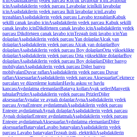
için
Aşağıdakilerin yedek parçası Küçük lavabolar için
Lavabolar
için
Aşağıdakilerin yedek parçası Lavabolar için
İkili lavabolar
için
Aşağıdakilerin yedek parçası İkili lavabolar için
Lavabo
tezgahları
Aşağıdakilerin yedek parçası Lavabo tezgahları
Kabuk
şekilli çanak lavabo için
Aşağıdakilerin yedek parçası Kabuk şekilli
çanak lavabo için
Dikdörtgen çanak lavabo için
Aşağıdakilerin yedek
parçası Dikdörtgen çanak lavabo için
Tezgah üstü lavabo için
Yan
dolaplar
Aşağıdakilerin yedek parçası Yan dolaplar
Alçak yan
dolaplar
Aşağıdakilerin yedek parçası Alçak yan dolaplar
Boy
dolapları
Aşağıdakilerin yedek parçası Boy dolapları
Orta yükseklikte
dolaplar
Aşağıdakilerin yedek parçası Orta yükseklikte dolaplar
Boy
dolapları
Aşağıdakilerin yedek parçası Boy dolapları
Diğer banyo
mobilyaları
Aşağıdakilerin yedek parçası Diğer banyo
mobilyaları
Duvar rafları
Aşağıdakilerin yedek parçası Duvar
rafları
Aksesuarlar
Aşağıdakilerin yedek parçası Aksesuarlar
Çekmece
parçaları ve düzenleme kutuları
Havlu askısı ve havlu
kancası
Aydınlatma elemanları
Batarya kolları
Ayak setleri
Manyetik
tahtalar
Prizler
Aşağıdakilerin yedek parçası Prizler
Diğer
aksesuarlar
Aynalar ve aynalı dolaplar
Ayna
Aşağıdakilerin yedek
parçası Ayna
Entegre aydınlatmalı
Aşağıdakilerin yedek parçası
Entegre aydınlatmalı
Aynalı dolaplar
Aşağıdakilerin yedek parçası
Aynalı dolaplar
Entegre aydınlatmalı
Aşağıdakilerin yedek parçası
Entegre aydınlatmalı
Aksesuarlar
Aydınlatma elemanları
Diğer
aksesuarlar
Bataryalar
Lavabo bataryaları
Aşağıdakilerin yedek
parçası Lavabo bataryaları
Tezgah üstü, elektrikli
Aşağıdakilerin