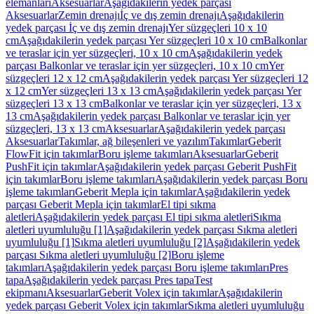
elemanları
Aksesuarlar
Aşağıdakilerin yedek parçası
Aksesuarlar
Zemin drenajı
İç ve dış zemin drenajı
Aşağıdakilerin
yedek parçası İç ve dış zemin drenajı
Yer süzgeçleri 10 x 10
cm
Aşağıdakilerin yedek parçası Yer süzgeçleri 10 x 10 cm
Balkonlar
ve teraslar için yer süzgeçleri, 10 x 10 cm
Aşağıdakilerin yedek
parçası Balkonlar ve teraslar için yer süzgeçleri, 10 x 10 cm
Yer
süzgeçleri 12 x 12 cm
Aşağıdakilerin yedek parçası Yer süzgeçleri 12
x 12 cm
Yer süzgeçleri 13 x 13 cm
Aşağıdakilerin yedek parçası Yer
süzgeçleri 13 x 13 cm
Balkonlar ve teraslar için yer süzgeçleri, 13 x
13 cm
Aşağıdakilerin yedek parçası Balkonlar ve teraslar için yer
süzgeçleri, 13 x 13 cm
Aksesuarlar
Aşağıdakilerin yedek parçası
Aksesuarlar
Takımlar, ağ bileşenleri ve yazılım
Takımlar
Geberit
FlowFit için takımlar
Boru işleme takımları
Aksesuarlar
Geberit
PushFit için takımlar
Aşağıdakilerin yedek parçası Geberit PushFit
için takımlar
Boru işleme takımları
Aşağıdakilerin yedek parçası Boru
işleme takımları
Geberit Mepla için takımlar
Aşağıdakilerin yedek
parçası Geberit Mepla için takımlar
El tipi sıkma
aletleri
Aşağıdakilerin yedek parçası El tipi sıkma aletleri
Sıkma
aletleri uyumluluğu [1]
Aşağıdakilerin yedek parçası Sıkma aletleri
uyumluluğu [1]
Sıkma aletleri uyumluluğu [2]
Aşağıdakilerin yedek
parçası Sıkma aletleri uyumluluğu [2]
Boru işleme
takımları
Aşağıdakilerin yedek parçası Boru işleme takımları
Pres
tapa
Aşağıdakilerin yedek parçası Pres tapa
Test
ekipmanı
Aksesuarlar
Geberit Volex için takımlar
Aşağıdakilerin
yedek parçası Geberit Volex için takımlar
Sıkma aletleri uyumluluğu