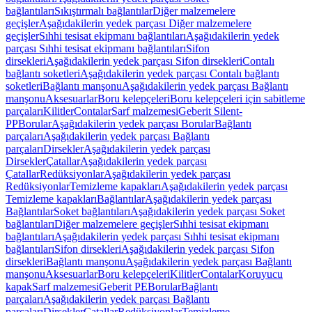
bağlantıları
Sıkıştırmalı bağlantılar
Diğer malzemelere
geçişler
Aşağıdakilerin yedek parçası Diğer malzemelere
geçişler
Sıhhi tesisat ekipmanı bağlantıları
Aşağıdakilerin yedek
parçası Sıhhi tesisat ekipmanı bağlantıları
Sifon
dirsekleri
Aşağıdakilerin yedek parçası Sifon dirsekleri
Contalı
bağlantı soketleri
Aşağıdakilerin yedek parçası Contalı bağlantı
soketleri
Bağlantı manşonu
Aşağıdakilerin yedek parçası Bağlantı
manşonu
Aksesuarlar
Boru kelepçeleri
Boru kelepçeleri için sabitleme
parçaları
Kilitler
Contalar
Sarf malzemesi
Geberit Silent-
PP
Borular
Aşağıdakilerin yedek parçası Borular
Bağlantı
parçaları
Aşağıdakilerin yedek parçası Bağlantı
parçaları
Dirsekler
Aşağıdakilerin yedek parçası
Dirsekler
Çatallar
Aşağıdakilerin yedek parçası
Çatallar
Redüksiyonlar
Aşağıdakilerin yedek parçası
Redüksiyonlar
Temizleme kapakları
Aşağıdakilerin yedek parçası
Temizleme kapakları
Bağlantılar
Aşağıdakilerin yedek parçası
Bağlantılar
Soket bağlantıları
Aşağıdakilerin yedek parçası Soket
bağlantıları
Diğer malzemelere geçişler
Sıhhi tesisat ekipmanı
bağlantıları
Aşağıdakilerin yedek parçası Sıhhi tesisat ekipmanı
bağlantıları
Sifon dirsekleri
Aşağıdakilerin yedek parçası Sifon
dirsekleri
Bağlantı manşonu
Aşağıdakilerin yedek parçası Bağlantı
manşonu
Aksesuarlar
Boru kelepçeleri
Kilitler
Contalar
Koruyucu
kapak
Sarf malzemesi
Geberit PE
Borular
Bağlantı
parçaları
Aşağıdakilerin yedek parçası Bağlantı
parçaları
Dirsekler
Çatallar
Redüksiyonlar
Temizleme