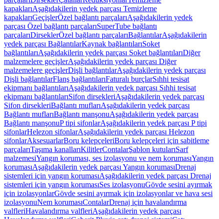
kapakları
Aşağıdakilerin yedek parçası Temizleme
kapakları
Geçişler
Özel bağlantı parçaları
Aşağıdakilerin yedek
parçası Özel bağlantı parçaları
SuperTube bağlantı
parçaları
Dirsekler
Özel bağlantı parçaları
Bağlantılar
Aşağıdakilerin
yedek parçası Bağlantılar
Kaynak bağlantıları
Soket
bağlantıları
Aşağıdakilerin yedek parçası Soket bağlantıları
Diğer
malzemelere geçişler
Aşağıdakilerin yedek parçası Diğer
malzemelere geçişler
Dişli bağlantılar
Aşağıdakilerin yedek parçası
Dişli bağlantılar
Flanş bağlantıları
Faturalı burçlar
Sıhhi tesisat
ekipmanı bağlantıları
Aşağıdakilerin yedek parçası Sıhhi tesisat
ekipmanı bağlantıları
Sifon dirsekleri
Aşağıdakilerin yedek parçası
Sifon dirsekleri
Bağlantı mufları
Aşağıdakilerin yedek parçası
Bağlantı mufları
Bağlantı manşonu
Aşağıdakilerin yedek parçası
Bağlantı manşonu
P tipi sifonlar
Aşağıdakilerin yedek parçası P tipi
sifonlar
Helezon sifonlar
Aşağıdakilerin yedek parçası Helezon
sifonlar
Aksesuarlar
Boru kelepçeleri
Boru kelepçeleri için sabitleme
parçaları
Taşıma kanalları
Kilitler
Contalar
Şablon kutuları
Sarf
malzemesi
Yangın koruması, ses izolasyonu ve nem koruması
Yangın
koruması
Aşağıdakilerin yedek parçası Yangın koruması
Drenaj
sistemleri için yangın koruması
Aşağıdakilerin yedek parçası Drenaj
sistemleri için yangın koruması
Ses izolasyonu
Gövde sesini ayırmak
için izolasyonlar
Gövde sesini ayırmak için izolasyonlar ve hava sesi
izolasyonu
Nem koruması
Contalar
Drenaj için havalandırma
valfleri
Havalandırma valfleri
Aşağıdakilerin yedek parçası