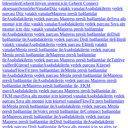
bileşenleri
Geberit hijyen sistemi için Geberit Connect
aksesuarı
Sensörler
Vanalar
Düz yataklı vanalar
Aşağıdakilerin yedek
parçası Düz yataklı vanalar
Mapress presli bağlantılar
ile
Aşağıdakilerin yedek parçası Mapress presli bağlantılar ile
Sıva altı
montaj için düz yataklı vanalar
Aşağıdakilerin yedek parçası Sıva altı
montaj için düz yataklı vanalar
Mapress presli bağlantılar
ile
Aşağıdakilerin yedek parçası Mapress presli bağlantılar ile
Dişli
bağlantılar ile
Aşağıdakilerin yedek parçası Dişli bağlantılar ile
Eğimli
yataklı vanalar
Aşağıdakilerin yedek parçası Eğimli yataklı
vanalar
Mepla presli bağlantılar ile
Aşağıdakilerin yedek parçası
Mepla presli bağlantılar ile
Mapress presli bağlantılar
ile
Aşağıdakilerin yedek parçası Mapress presli bağlantılar ile
Tahliye
valfleri
Küresel vanalar
Aşağıdakilerin yedek parçası Küresel
vanalar
FlowFit pres bağlantıları ile
Mepla presli bağlantılar
ile
Aşağıdakilerin yedek parçası Mepla presli bağlantılar ile
Mapress
presli bağlantılar ile
Aşağıdakilerin yedek parçası Mapress presli
bağlantılar ile
Mapress presli bağlantılar ile, FKM
mavi
Aşağıdakilerin yedek parçası Mapress presli bağlantılar ile,
FKM mavi
Sıva altı montaj için küresel vanalar
Aşağıdakilerin yedek
parçası Sıva altı montaj için küresel vanalar
FlowFit pres bağlantıları
ile
Mepla presli bağlantılar ile
Aşağıdakilerin yedek parçası Mepla
presli bağlantılar ile
Volex presli bağlantılar ile
Compact bağlantılar
ile
Mapress presli bağlantılar ile
Aşağıdakilerin yedek parçası
Mapress presli bağlantılar ile
Dişli bağlantılar ile
Aşağıdakilerin
yedek parçası Dişli bağlantılar ile
Sıva altı montaj için su giriş ve