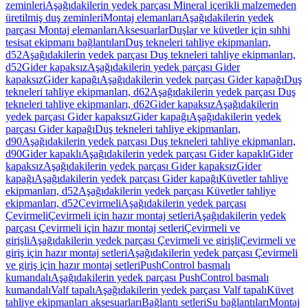
zeminleri
Aşağıdakilerin yedek parçası Mineral içerikli malzemeden
üretilmiş duş zeminleri
Montaj elemanları
Aşağıdakilerin yedek
parçası Montaj elemanları
Aksesuarlar
Duşlar ve küvetler için sıhhi
tesisat ekipmanı bağlantıları
Duş tekneleri tahliye ekipmanları,
d52
Aşağıdakilerin yedek parçası Duş tekneleri tahliye ekipmanları,
d52
Gider kapaksız
Aşağıdakilerin yedek parçası Gider
kapaksız
Gider kapağı
Aşağıdakilerin yedek parçası Gider kapağı
Duş
tekneleri tahliye ekipmanları, d62
Aşağıdakilerin yedek parçası Duş
tekneleri tahliye ekipmanları, d62
Gider kapaksız
Aşağıdakilerin
yedek parçası Gider kapaksız
Gider kapağı
Aşağıdakilerin yedek
parçası Gider kapağı
Duş tekneleri tahliye ekipmanları,
d90
Aşağıdakilerin yedek parçası Duş tekneleri tahliye ekipmanları,
d90
Gider kapaklı
Aşağıdakilerin yedek parçası Gider kapaklı
Gider
kapaksız
Aşağıdakilerin yedek parçası Gider kapaksız
Gider
kapağı
Aşağıdakilerin yedek parçası Gider kapağı
Küvetler tahliye
ekipmanları, d52
Aşağıdakilerin yedek parçası Küvetler tahliye
ekipmanları, d52
Çevirmeli
Aşağıdakilerin yedek parçası
Çevirmeli
Çevirmeli için hazır montaj setleri
Aşağıdakilerin yedek
parçası Çevirmeli için hazır montaj setleri
Çevirmeli ve
girişli
Aşağıdakilerin yedek parçası Çevirmeli ve girişli
Çevirmeli ve
giriş için hazır montaj setleri
Aşağıdakilerin yedek parçası Çevirmeli
ve giriş için hazır montaj setleri
PushControl basmalı
kumandalı
Aşağıdakilerin yedek parçası PushControl basmalı
kumandalı
Valf tapalı
Aşağıdakilerin yedek parçası Valf tapalı
Küvet
tahliye ekipmanları aksesuarları
Bağlantı setleri
Su bağlantıları
Montaj