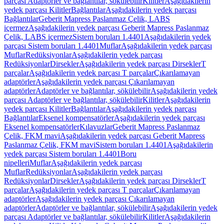
parçası Adaptörler ve bağlantılar, sökülebilir
Kilitler
Aşağıdakilerin
yedek parçası Kilitler
Bağlantılar
Aşağıdakilerin yedek parçası
Bağlantılar
Geberit Mapress Paslanmaz Çelik, LABS
içermez
Aşağıdakilerin yedek parçası Geberit Mapress Paslanmaz
Çelik, LABS içermez
Sistem boruları 1.4401
Aşağıdakilerin yedek
parçası Sistem boruları 1.4401
Muflar
Aşağıdakilerin yedek parçası
Muflar
Redüksiyonlar
Aşağıdakilerin yedek parçası
Redüksiyonlar
Dirsekler
Aşağıdakilerin yedek parçası Dirsekler
T
parçalar
Aşağıdakilerin yedek parçası T parçalar
Çıkarılamayan
adaptörler
Aşağıdakilerin yedek parçası Çıkarılamayan
adaptörler
Adaptörler ve bağlantılar, sökülebilir
Aşağıdakilerin yedek
parçası Adaptörler ve bağlantılar, sökülebilir
Kilitler
Aşağıdakilerin
yedek parçası Kilitler
Bağlantılar
Aşağıdakilerin yedek parçası
Bağlantılar
Eksenel kompensatörler
Aşağıdakilerin yedek parçası
Eksenel kompensatörler
Kılavuzlar
Geberit Mapress Paslanmaz
Çelik, FKM mavi
Aşağıdakilerin yedek parçası Geberit Mapress
Paslanmaz Çelik, FKM mavi
Sistem boruları 1.4401
Aşağıdakilerin
yedek parçası Sistem boruları 1.4401
Boru
nipelleri
Muflar
Aşağıdakilerin yedek parçası
Muflar
Redüksiyonlar
Aşağıdakilerin yedek parçası
Redüksiyonlar
Dirsekler
Aşağıdakilerin yedek parçası Dirsekler
T
parçalar
Aşağıdakilerin yedek parçası T parçalar
Çıkarılamayan
adaptörler
Aşağıdakilerin yedek parçası Çıkarılamayan
adaptörler
Adaptörler ve bağlantılar, sökülebilir
Aşağıdakilerin yedek
parçası Adaptörler ve bağlantılar, sökülebilir
Kilitler
Aşağıdakilerin