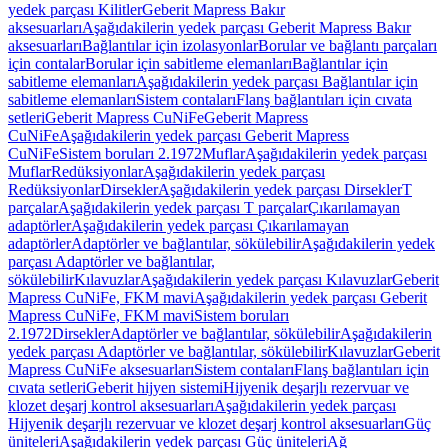
yedek parçası Kilitler
Geberit Mapress Bakır
aksesuarları
Aşağıdakilerin yedek parçası Geberit Mapress Bakır
aksesuarları
Bağlantılar için izolasyonlar
Borular ve bağlantı parçaları
için contalar
Borular için sabitleme elemanları
Bağlantılar için
sabitleme elemanları
Aşağıdakilerin yedek parçası Bağlantılar için
sabitleme elemanları
Sistem contaları
Flanş bağlantıları için cıvata
setleri
Geberit Mapress CuNiFe
Geberit Mapress
CuNiFe
Aşağıdakilerin yedek parçası Geberit Mapress
CuNiFe
Sistem boruları 2.1972
Muflar
Aşağıdakilerin yedek parçası
Muflar
Redüksiyonlar
Aşağıdakilerin yedek parçası
Redüksiyonlar
Dirsekler
Aşağıdakilerin yedek parçası Dirsekler
T
parçalar
Aşağıdakilerin yedek parçası T parçalar
Çıkarılamayan
adaptörler
Aşağıdakilerin yedek parçası Çıkarılamayan
adaptörler
Adaptörler ve bağlantılar, sökülebilir
Aşağıdakilerin yedek
parçası Adaptörler ve bağlantılar,
sökülebilir
Kılavuzlar
Aşağıdakilerin yedek parçası Kılavuzlar
Geberit
Mapress CuNiFe, FKM mavi
Aşağıdakilerin yedek parçası Geberit
Mapress CuNiFe, FKM mavi
Sistem boruları
2.1972
Dirsekler
Adaptörler ve bağlantılar, sökülebilir
Aşağıdakilerin
yedek parçası Adaptörler ve bağlantılar, sökülebilir
Kılavuzlar
Geberit
Mapress CuNiFe aksesuarları
Sistem contaları
Flanş bağlantıları için
cıvata setleri
Geberit hijyen sistemi
Hijyenik deşarjlı rezervuar ve
klozet deşarj kontrol aksesuarları
Aşağıdakilerin yedek parçası
Hijyenik deşarjlı rezervuar ve klozet deşarj kontrol aksesuarları
Güç
üniteleri
Aşağıdakilerin yedek parçası Güç üniteleri
Ağ