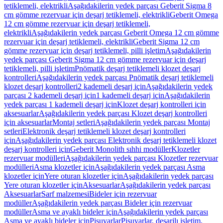
tetiklemeli, elektrikli
Aşağıdakilerin yedek parçası Geberit Sigma 8
cm gömme rezervuar için deşarj tetiklemeli, elektrikli
Geberit Omega
12 cm gömme rezervuar için deşarj tetiklemeli,
elektrikli
Aşağıdakilerin yedek parçası Geberit Omega 12 cm gömme
rezervuar için deşarj tetiklemeli, elektrikli
Geberit Sigma 12 cm
gömme rezervuar için deşarj tetiklemeli, pilli işletim
Aşağıdakilerin
yedek parçası Geberit Sigma 12 cm gömme rezervuar için deşarj
tetiklemeli, pilli işletim
Pnömatik deşarj tetiklemeli klozet deşarj
kontrolleri
Aşağıdakilerin yedek parçası Pnömatik deşarj tetiklemeli
klozet deşarj kontrolleri
2 kademeli deşarj için
Aşağıdakilerin yedek
parçası 2 kademeli deşarj için
1 kademeli deşarj için
Aşağıdakilerin
yedek parçası 1 kademeli deşarj için
Klozet deşarj kontrolleri için
aksesuarlar
Aşağıdakilerin yedek parçası Klozet deşarj kontrolleri
için aksesuarlar
Montaj setleri
Aşağıdakilerin yedek parçası Montaj
setleri
Elektronik deşarj tetiklemeli klozet deşarj kontrolleri
için
Aşağıdakilerin yedek parçası Elektronik deşarj tetiklemeli klozet
deşarj kontrolleri için
Geberit Monolith sıhhi modüller
Klozetler
rezervuar modülleri
Aşağıdakilerin yedek parçası Klozetler rezervuar
modülleri
Asma klozetler için
Aşağıdakilerin yedek parçası Asma
klozetler için
Yere oturan klozetler için
Aşağıdakilerin yedek parçası
Yere oturan klozetler için
Aksesuarlar
Aşağıdakilerin yedek parçası
Aksesuarlar
Sarf malzemesi
Bideler için rezervuar
modüller
Aşağıdakilerin yedek parçası Bideler için rezervuar
modüller
Asma ve ayaklı bideler için
Aşağıdakilerin yedek parçası
Asma ve ayaklı bideler için
Pisuvarlar
Pisuvarlar, deşarjlı işletim,