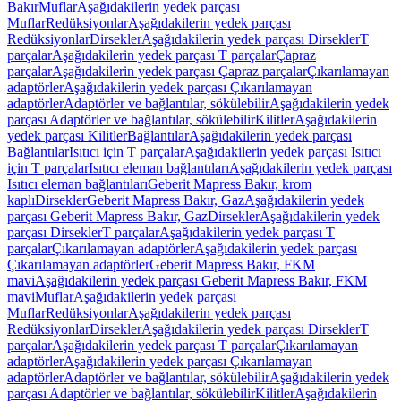
Bakır
Muflar
Aşağıdakilerin yedek parçası
Muflar
Redüksiyonlar
Aşağıdakilerin yedek parçası
Redüksiyonlar
Dirsekler
Aşağıdakilerin yedek parçası Dirsekler
T
parçalar
Aşağıdakilerin yedek parçası T parçalar
Çapraz
parçalar
Aşağıdakilerin yedek parçası Çapraz parçalar
Çıkarılamayan
adaptörler
Aşağıdakilerin yedek parçası Çıkarılamayan
adaptörler
Adaptörler ve bağlantılar, sökülebilir
Aşağıdakilerin yedek
parçası Adaptörler ve bağlantılar, sökülebilir
Kilitler
Aşağıdakilerin
yedek parçası Kilitler
Bağlantılar
Aşağıdakilerin yedek parçası
Bağlantılar
Isıtıcı için T parçalar
Aşağıdakilerin yedek parçası Isıtıcı
için T parçalar
Isıtıcı eleman bağlantıları
Aşağıdakilerin yedek parçası
Isıtıcı eleman bağlantıları
Geberit Mapress Bakır, krom
kaplı
Dirsekler
Geberit Mapress Bakır, Gaz
Aşağıdakilerin yedek
parçası Geberit Mapress Bakır, Gaz
Dirsekler
Aşağıdakilerin yedek
parçası Dirsekler
T parçalar
Aşağıdakilerin yedek parçası T
parçalar
Çıkarılamayan adaptörler
Aşağıdakilerin yedek parçası
Çıkarılamayan adaptörler
Geberit Mapress Bakır, FKM
mavi
Aşağıdakilerin yedek parçası Geberit Mapress Bakır, FKM
mavi
Muflar
Aşağıdakilerin yedek parçası
Muflar
Redüksiyonlar
Aşağıdakilerin yedek parçası
Redüksiyonlar
Dirsekler
Aşağıdakilerin yedek parçası Dirsekler
T
parçalar
Aşağıdakilerin yedek parçası T parçalar
Çıkarılamayan
adaptörler
Aşağıdakilerin yedek parçası Çıkarılamayan
adaptörler
Adaptörler ve bağlantılar, sökülebilir
Aşağıdakilerin yedek
parçası Adaptörler ve bağlantılar, sökülebilir
Kilitler
Aşağıdakilerin