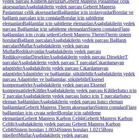
yedek parçası Kilitler
Kılavuzlar
Geberit Mapress Paslanmaz çelik
aksesuarları
Aşağıdakilerin yedek parçası Geberit Mapress
Paslanmaz çelik aksesuarları
Bağlantılar için izolasyonlar
Borular ve
bağlantı parçaları için contalar
Borular için sabitleme
elemanları
Bağlantılar için sabitleme elemanları
Aşağıdakilerin yedek
parçası Bağlantılar için sabitleme elemanları
Sistem contaları
Flanş
bağlantıları için cıvata setleri
Geberit Mapress Therm
Therm sistem
boruları
Bağlantı parçaları
Aşağıdakilerin yedek parçası Bağlantı
parçaları
Muflar
Aşağıdakilerin yedek parçası
Muflar
Redüksiyonlar
Aşağıdakilerin yedek parçası
Redüksiyonlar
Dirsekler
Aşağıdakilerin yedek parçası Dirsekler
T
parçalar
Aşağıdakilerin yedek parçası T parçalar
Çıkarılamayan
adaptörler
Aşağıdakilerin yedek parçası Çıkarılamayan
adaptörler
Adaptörler ve bağlantılar, sökülebilir
Aşağıdakilerin yedek
parçası Adaptörler ve bağlantılar, sökülebilir
Eksenel
kompensatörler
Aşağıdakilerin yedek parçası Eksenel
kompensatörler
Kilitler
Aşağıdakilerin yedek parçası Kilitler
Isıtıcı için
T parçalar
Aşağıdakilerin yedek parçası Isıtıcı için T parçalar
Isıtıcı
eleman bağlantıları
Aşağıdakilerin yedek parçası Isıtıcı eleman
bağlantıları
Geberit Mapress Therm aksesuarları
Sistem contaları
Flanş
bağlantıları için cıvata setleri
Borular için sabitleme
elemanları
Geberit Mapress Karbon Çeliği
Geberit Mapress Karbon
Çeliği
Aşağıdakilerin yedek parçası Geberit Mapress Karbon
Çeliği
Sistem boruları 1.0034
Sistem boruları 1.0215
Boru
nipelleri
Muflar
Aşağıdakilerin yedek parçası