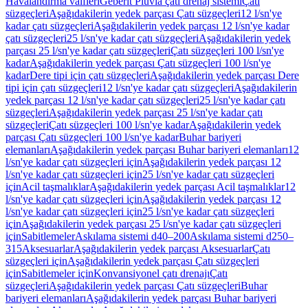
Havalandırma valfleri
Geberit Pluvia çatı drenaj sistemi
Çatı
süzgeçleri
Aşağıdakilerin yedek parçası Çatı süzgeçleri
12 l/sn'ye
kadar çatı süzgeçleri
Aşağıdakilerin yedek parçası 12 l/sn'ye kadar
çatı süzgeçleri
25 l/sn'ye kadar çatı süzgeçleri
Aşağıdakilerin yedek
parçası 25 l/sn'ye kadar çatı süzgeçleri
Çatı süzgeçleri 100 l/sn'ye
kadar
Aşağıdakilerin yedek parçası Çatı süzgeçleri 100 l/sn'ye
kadar
Dere tipi için çatı süzgeçleri
Aşağıdakilerin yedek parçası Dere
tipi için çatı süzgeçleri
12 l/sn'ye kadar çatı süzgeçleri
Aşağıdakilerin
yedek parçası 12 l/sn'ye kadar çatı süzgeçleri
25 l/sn'ye kadar çatı
süzgeçleri
Aşağıdakilerin yedek parçası 25 l/sn'ye kadar çatı
süzgeçleri
Çatı süzgeçleri 100 l/sn'ye kadar
Aşağıdakilerin yedek
parçası Çatı süzgeçleri 100 l/sn'ye kadar
Buhar bariyeri
elemanları
Aşağıdakilerin yedek parçası Buhar bariyeri elemanları
12
l/sn'ye kadar çatı süzgeçleri için
Aşağıdakilerin yedek parçası 12
l/sn'ye kadar çatı süzgeçleri için
25 l/sn'ye kadar çatı süzgeçleri
için
Acil taşmalıklar
Aşağıdakilerin yedek parçası Acil taşmalıklar
12
l/sn'ye kadar çatı süzgeçleri için
Aşağıdakilerin yedek parçası 12
l/sn'ye kadar çatı süzgeçleri için
25 l/sn'ye kadar çatı süzgeçleri
için
Aşağıdakilerin yedek parçası 25 l/sn'ye kadar çatı süzgeçleri
için
Sabitlemeler
Askılama sistemi d40–200
Askılama sistemi d250–
315
Aksesuarlar
Aşağıdakilerin yedek parçası Aksesuarlar
Çatı
süzgeçleri için
Aşağıdakilerin yedek parçası Çatı süzgeçleri
için
Sabitlemeler için
Konvansiyonel çatı drenajı
Çatı
süzgeçleri
Aşağıdakilerin yedek parçası Çatı süzgeçleri
Buhar
bariyeri elemanları
Aşağıdakilerin yedek parçası Buhar bariyeri