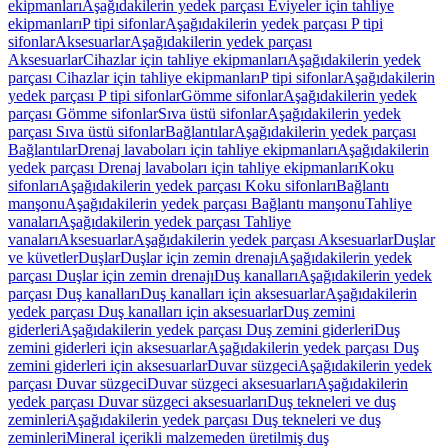
ekipmanları
Aşağıdakilerin yedek parçası Eviyeler için tahliye
ekipmanları
P tipi sifonlar
Aşağıdakilerin yedek parçası P tipi
sifonlar
Aksesuarlar
Aşağıdakilerin yedek parçası
Aksesuarlar
Cihazlar için tahliye ekipmanları
Aşağıdakilerin yedek
parçası Cihazlar için tahliye ekipmanları
P tipi sifonlar
Aşağıdakilerin
yedek parçası P tipi sifonlar
Gömme sifonlar
Aşağıdakilerin yedek
parçası Gömme sifonlar
Sıva üstü sifonlar
Aşağıdakilerin yedek
parçası Sıva üstü sifonlar
Bağlantılar
Aşağıdakilerin yedek parçası
Bağlantılar
Drenaj lavaboları için tahliye ekipmanları
Aşağıdakilerin
yedek parçası Drenaj lavaboları için tahliye ekipmanları
Koku
sifonları
Aşağıdakilerin yedek parçası Koku sifonları
Bağlantı
manşonu
Aşağıdakilerin yedek parçası Bağlantı manşonu
Tahliye
vanaları
Aşağıdakilerin yedek parçası Tahliye
vanaları
Aksesuarlar
Aşağıdakilerin yedek parçası Aksesuarlar
Duşlar
ve küvetler
Duşlar
Duşlar için zemin drenajı
Aşağıdakilerin yedek
parçası Duşlar için zemin drenajı
Duş kanalları
Aşağıdakilerin yedek
parçası Duş kanalları
Duş kanalları için aksesuarlar
Aşağıdakilerin
yedek parçası Duş kanalları için aksesuarlar
Duş zemini
giderleri
Aşağıdakilerin yedek parçası Duş zemini giderleri
Duş
zemini giderleri için aksesuarlar
Aşağıdakilerin yedek parçası Duş
zemini giderleri için aksesuarlar
Duvar süzgeci
Aşağıdakilerin yedek
parçası Duvar süzgeci
Duvar süzgeci aksesuarları
Aşağıdakilerin
yedek parçası Duvar süzgeci aksesuarları
Duş tekneleri ve duş
zeminleri
Aşağıdakilerin yedek parçası Duş tekneleri ve duş
zeminleri
Mineral içerikli malzemeden üretilmiş duş