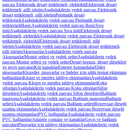
parçası Elektronik deşarj tetiklemeli, elektrikli
Elektronik deşarj
tetiklemeli, pilli işletim
Aşağıdakilerin yedek parçası Elektronik
deşarj tetiklemeli, pilli işletim
Pnömatik deşarj
tetiklemeli
Aşağıdakilerin yedek parçası Pnömatik deşarj
tetiklemeli
Basic
Aşağıdakilerin yedek parçası Basic
Sıva
üstü
Aşağıdakilerin yedek parçası Sıva üstü
Elektronik deşarj
tetiklemeli, elektrikli
Aşağıdakilerin yedek parçası Elektronik deşarj
tetiklemeli, elektrikli
Elektronik deşarj tetiklemeli, pilli
işletim
Aşağıdakilerin yedek parçası Elektronik deşarj tetiklemeli,
pilli işletim
Aksesuarlar
Aşağıdakilerin yedek parçası
Aksesuarlar
Montaj setleri ve yedek setler
Aşağıdakilerin yedek
parçası Montaj setleri ve yedek setler
Deşarj borusu, deşarj dirsekleri
ve geçiş parçaları
Kör kapaklar
Entegre kumandalar
Diğer
aksesuarlar
Klozetler, pisuvarlar ve bideler için sıhhi tesisat ekipmanı
bağlantıları
Klozet ve menfez tahliye ekipmanları
Aşağıdakilerin
yedek parçası Klozet ve menfez tahliye ekipmanları
Koku
sifonları
Aşağıdakilerin yedek parçası Koku sifonları
Sifon
dirsekleri
Aşağıdakilerin yedek parçası Sifon dirsekleri
Bağlantı
manşonu
Aşağıdakilerin yedek parçası Bağlantı manşonu
Bağlantı
setleri
Aşağıdakilerin yedek parçası Bağlantı setleri
Rezervuar dirseği
uzatma ekipmanları
Aşağıdakilerin yedek parçası Rezervuar dirseği
uzatma ekipmanları
PVC bağlantılar
Aşağıdakilerin yedek parçası
PVC bağlantılar
Adaptör contalar ve kapaklar
Geçiş ve bağlantı
parçaları
Pisuvarlar için tahliye ekipmanları
Aşağıdakilerin yedek
parçası Pisuvarlar için tahliye ekipmanları
Pisuvar