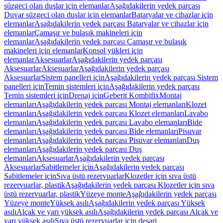
süzgeci olan duşlar için elemanlar
Aşağıdakilerin yedek parçası
Duvar süzgeci olan duşlar için elemanlar
Bataryalar ve cihazlar için
elemanlar
Aşağıdakilerin yedek parçası Bataryalar ve cihazlar için
elemanlar
Çamaşır ve bulaşık makineleri için
elemanlar
Aşağıdakilerin yedek parçası Çamaşır ve bulaşık
makineleri için elemanlar
Konsol yükleri için
elemanlar
Aksesuarlar
Aşağıdakilerin yedek parçası
Aksesuarlar
Aksesuarlar
Aşağıdakilerin yedek parçası
Aksesuarlar
Sistem panelleri için
Aşağıdakilerin yedek parçası Sistem
panelleri için
Temin sistemleri için
Aşağıdakilerin yedek parçası
Temin sistemleri için
Drenaj için
Geberit Kombifix
Montaj
elemanları
Aşağıdakilerin yedek parçası Montaj elemanları
Klozet
elemanları
Aşağıdakilerin yedek parçası Klozet elemanları
Lavabo
elemanları
Aşağıdakilerin yedek parçası Lavabo elemanları
Bide
elemanları
Aşağıdakilerin yedek parçası Bide elemanları
Pisuvar
elemanları
Aşağıdakilerin yedek parçası Pisuvar elemanları
Duş
elemanları
Aşağıdakilerin yedek parçası Duş
elemanları
Aksesuarlar
Aşağıdakilerin yedek parçası
Aksesuarlar
Sabitlemeler için
Aşağıdakilerin yedek parçası
Sabitlemeler için
Sıva üstü rezervuarlar
Klozetler için sıva üstü
rezervuarlar, plastik
Aşağıdakilerin yedek parçası Klozetler için sıva
üstü rezervuarlar, plastik
Yüzeye monte
Aşağıdakilerin yedek parçası
Yüzeye monte
Yüksek asılı
Aşağıdakilerin yedek parçası Yüksek
asılı
Alçak ve yarı yüksek asılı
Aşağıdakilerin yedek parçası Alçak ve
yarı yüksek asılı
Sıva üstü rezervuarlar için deşarj