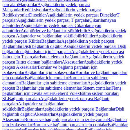
parçaları
Manşonlar
Aşağıdakilerin yedek parçası
Manşonlar
Redüksiyonlar
Aşağıdakilerin yedek parçası
Redüksiyonlar
Dirsekler
Aşağıdakilerin yedek parçası Dirsekler
T
parçalar
Aşağıdakilerin yedek parçası T parçalar
Çıkarılamayan
adaptörler
Aşağıdakilerin yedek parçası Çıkarılamayan
adaptörler
Adaptörler ve bağlantılar, sökülebilir
Aşağıdakilerin yedek
parçası Adaptörler ve bağlantılar, sökülebilir
Kilitler
Aşağıdakilerin
yedek parçası Kilitler
Bağlantılar
Aşağıdakilerin yedek parçası
Bağlantılar
Dişli bağlantılı dağıtıcı
Aşağıdakilerin yedek parçası Dişli
bağlantılı dağıtıcı
Isıtıcı için T parçalar
Aşağıdakilerin yedek parçası
Isıtıcı için T parçalar
Isıtıcı eleman bağlantıları
Aşağıdakilerin yedek
parçası Isıtıcı eleman bağlantıları
Aksesuarlar
Aşağıdakilerin yedek
parçası Aksesuarlar
Borular ve bağlantı parçaları için
izolasyonlar
Bağlantılar için izolasyonlar
Borular ve bağlantı parçaları
için contalar
Bağlantılar için contalar
Borular için sabitleme
elemanları
Bağlantılar için sabitleme elemanları
Aşağıdakilerin yedek
parçası Bağlantılar için sabitleme elemanları
Sistem contaları
Flanş
bağlantıları için cıvata setleri
Geberit Volex
Isıtma sistem boruları
SL
Bağlantı parçaları
Aşağıdakilerin yedek parçası Bağlantı
parçaları
Adaptörler ve bağlantılar,
sökülebilir
Bağlantılar
Aşağıdakilerin yedek parçası Bağlantılar
Dişli
bağlantılı dağıtıcı
Aksesuarlar
Aşağıdakilerin yedek parçası
Aksesuarlar
Borular ve bağlantı parçaları için izolasyonlar
Bağlantılar
için izolasyonlar
Borular ve bağlantı parçaları için contalar
Bağlantılar
için contalar
Borular için sabitleme elemanları
Bağlantılar için