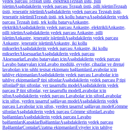
yedek parçası Tezgah üstü, elektrikli
Tezgah üstü, pilli
işletim
Aşağıdakilerin yedek parçası Tezgah üstü, pilli işletim
Tezgah
üstü, jeneratör işletimli
Aşağıdakilerin yedek parçası Tezgah üstü,
jeneratör işletimli
Tezgah üstü, tek kollu batarya
Aşağıdakilerin yedek
parçası Tezgah üstü, tek kollu batarya
Ankastre,
elektrikli
Aşağıdakilerin yedek parçası Ankastre, elektrikli
Ankastre,
pilli işletim
Aşağıdakilerin yedek parçası Ankastre, pilli
işletim
Ankastre, jeneratör işletimli
Aşağıdakilerin yedek parçası
Ankastre, jeneratör işletimli
Ankastre, iki kollu
mikserler
Aşağıdakilerin yedek parçası Ankastre, iki kollu
mikserler
Aksesuarlar
Aşağıdakilerin yedek parçası
Aksesuarlar
Lavabo bataryaları için
Aşağıdakilerin yedek parçası
Lavabo bataryaları için
Lavabo modülü, evyeler, cihazlar ve drenaj
lavaboları için sıhhi tesisat ekipmanı bağlantıları
Lavabolar için
tahliye ekipmanları
Aşağıdakilerin yedek parçası Lavabolar için
tahliye ekipmanları
P tipi sifonlar
Aşağıdakilerin yedek parçası P tipi
sifonlar
P tipi sifonlar, yer tasarruflu model
Aşağıdakilerin yedek
parçası P tipi sifonlar, yer tasarruflu model
Lavabolar için
sifon
Aşağıdakilerin yedek parçası Lavabolar için sifon
Lavabolar
için sifon, yerden tasarruf sağlayan model
Aşağıdakilerin yedek
parçası Lavabolar için sifon, yerden tasarruf sağlayan model
Gömme
sifonlar
Aşağıdakilerin yedek parçası Gömme sifonlar
Lavabo
bağlantıları
Aşağıdakilerin yedek parçası Lavabo
bağlantıları
Kapaklar
Bağlantılar
Aşağıdakilerin yedek parçası
Bağlantılar
Contalar
Uzatma ekipmanları
Eviyeler için tahliye