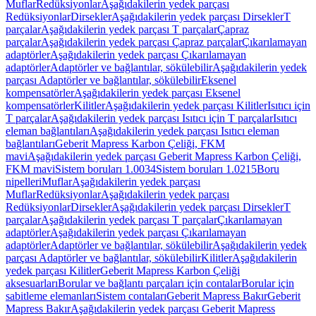
Muflar
Redüksiyonlar
Aşağıdakilerin yedek parçası
Redüksiyonlar
Dirsekler
Aşağıdakilerin yedek parçası Dirsekler
T
parçalar
Aşağıdakilerin yedek parçası T parçalar
Çapraz
parçalar
Aşağıdakilerin yedek parçası Çapraz parçalar
Çıkarılamayan
adaptörler
Aşağıdakilerin yedek parçası Çıkarılamayan
adaptörler
Adaptörler ve bağlantılar, sökülebilir
Aşağıdakilerin yedek
parçası Adaptörler ve bağlantılar, sökülebilir
Eksenel
kompensatörler
Aşağıdakilerin yedek parçası Eksenel
kompensatörler
Kilitler
Aşağıdakilerin yedek parçası Kilitler
Isıtıcı için
T parçalar
Aşağıdakilerin yedek parçası Isıtıcı için T parçalar
Isıtıcı
eleman bağlantıları
Aşağıdakilerin yedek parçası Isıtıcı eleman
bağlantıları
Geberit Mapress Karbon Çeliği, FKM
mavi
Aşağıdakilerin yedek parçası Geberit Mapress Karbon Çeliği,
FKM mavi
Sistem boruları 1.0034
Sistem boruları 1.0215
Boru
nipelleri
Muflar
Aşağıdakilerin yedek parçası
Muflar
Redüksiyonlar
Aşağıdakilerin yedek parçası
Redüksiyonlar
Dirsekler
Aşağıdakilerin yedek parçası Dirsekler
T
parçalar
Aşağıdakilerin yedek parçası T parçalar
Çıkarılamayan
adaptörler
Aşağıdakilerin yedek parçası Çıkarılamayan
adaptörler
Adaptörler ve bağlantılar, sökülebilir
Aşağıdakilerin yedek
parçası Adaptörler ve bağlantılar, sökülebilir
Kilitler
Aşağıdakilerin
yedek parçası Kilitler
Geberit Mapress Karbon Çeliği
aksesuarları
Borular ve bağlantı parçaları için contalar
Borular için
sabitleme elemanları
Sistem contaları
Geberit Mapress Bakır
Geberit
Mapress Bakır
Aşağıdakilerin yedek parçası Geberit Mapress