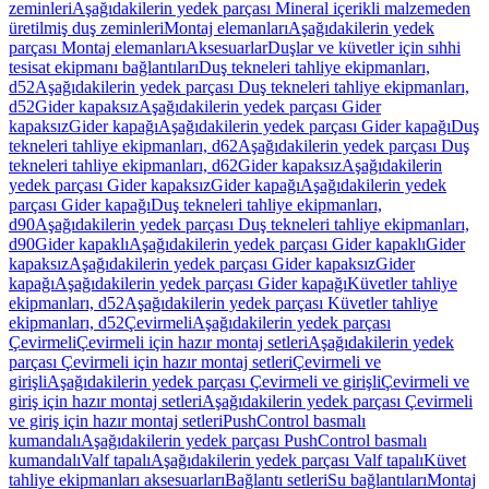
zeminleri
Aşağıdakilerin yedek parçası Mineral içerikli malzemeden
üretilmiş duş zeminleri
Montaj elemanları
Aşağıdakilerin yedek
parçası Montaj elemanları
Aksesuarlar
Duşlar ve küvetler için sıhhi
tesisat ekipmanı bağlantıları
Duş tekneleri tahliye ekipmanları,
d52
Aşağıdakilerin yedek parçası Duş tekneleri tahliye ekipmanları,
d52
Gider kapaksız
Aşağıdakilerin yedek parçası Gider
kapaksız
Gider kapağı
Aşağıdakilerin yedek parçası Gider kapağı
Duş
tekneleri tahliye ekipmanları, d62
Aşağıdakilerin yedek parçası Duş
tekneleri tahliye ekipmanları, d62
Gider kapaksız
Aşağıdakilerin
yedek parçası Gider kapaksız
Gider kapağı
Aşağıdakilerin yedek
parçası Gider kapağı
Duş tekneleri tahliye ekipmanları,
d90
Aşağıdakilerin yedek parçası Duş tekneleri tahliye ekipmanları,
d90
Gider kapaklı
Aşağıdakilerin yedek parçası Gider kapaklı
Gider
kapaksız
Aşağıdakilerin yedek parçası Gider kapaksız
Gider
kapağı
Aşağıdakilerin yedek parçası Gider kapağı
Küvetler tahliye
ekipmanları, d52
Aşağıdakilerin yedek parçası Küvetler tahliye
ekipmanları, d52
Çevirmeli
Aşağıdakilerin yedek parçası
Çevirmeli
Çevirmeli için hazır montaj setleri
Aşağıdakilerin yedek
parçası Çevirmeli için hazır montaj setleri
Çevirmeli ve
girişli
Aşağıdakilerin yedek parçası Çevirmeli ve girişli
Çevirmeli ve
giriş için hazır montaj setleri
Aşağıdakilerin yedek parçası Çevirmeli
ve giriş için hazır montaj setleri
PushControl basmalı
kumandalı
Aşağıdakilerin yedek parçası PushControl basmalı
kumandalı
Valf tapalı
Aşağıdakilerin yedek parçası Valf tapalı
Küvet
tahliye ekipmanları aksesuarları
Bağlantı setleri
Su bağlantıları
Montaj