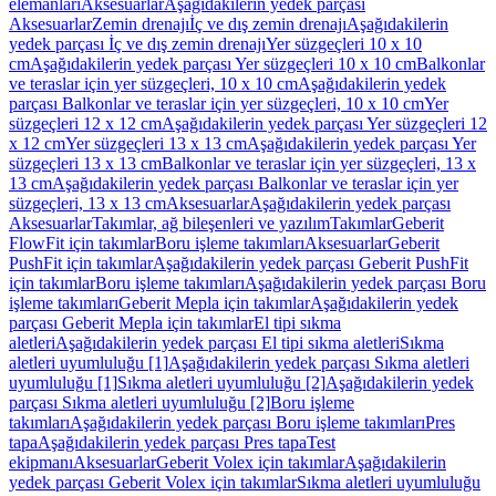
elemanları
Aksesuarlar
Aşağıdakilerin yedek parçası
Aksesuarlar
Zemin drenajı
İç ve dış zemin drenajı
Aşağıdakilerin
yedek parçası İç ve dış zemin drenajı
Yer süzgeçleri 10 x 10
cm
Aşağıdakilerin yedek parçası Yer süzgeçleri 10 x 10 cm
Balkonlar
ve teraslar için yer süzgeçleri, 10 x 10 cm
Aşağıdakilerin yedek
parçası Balkonlar ve teraslar için yer süzgeçleri, 10 x 10 cm
Yer
süzgeçleri 12 x 12 cm
Aşağıdakilerin yedek parçası Yer süzgeçleri 12
x 12 cm
Yer süzgeçleri 13 x 13 cm
Aşağıdakilerin yedek parçası Yer
süzgeçleri 13 x 13 cm
Balkonlar ve teraslar için yer süzgeçleri, 13 x
13 cm
Aşağıdakilerin yedek parçası Balkonlar ve teraslar için yer
süzgeçleri, 13 x 13 cm
Aksesuarlar
Aşağıdakilerin yedek parçası
Aksesuarlar
Takımlar, ağ bileşenleri ve yazılım
Takımlar
Geberit
FlowFit için takımlar
Boru işleme takımları
Aksesuarlar
Geberit
PushFit için takımlar
Aşağıdakilerin yedek parçası Geberit PushFit
için takımlar
Boru işleme takımları
Aşağıdakilerin yedek parçası Boru
işleme takımları
Geberit Mepla için takımlar
Aşağıdakilerin yedek
parçası Geberit Mepla için takımlar
El tipi sıkma
aletleri
Aşağıdakilerin yedek parçası El tipi sıkma aletleri
Sıkma
aletleri uyumluluğu [1]
Aşağıdakilerin yedek parçası Sıkma aletleri
uyumluluğu [1]
Sıkma aletleri uyumluluğu [2]
Aşağıdakilerin yedek
parçası Sıkma aletleri uyumluluğu [2]
Boru işleme
takımları
Aşağıdakilerin yedek parçası Boru işleme takımları
Pres
tapa
Aşağıdakilerin yedek parçası Pres tapa
Test
ekipmanı
Aksesuarlar
Geberit Volex için takımlar
Aşağıdakilerin
yedek parçası Geberit Volex için takımlar
Sıkma aletleri uyumluluğu