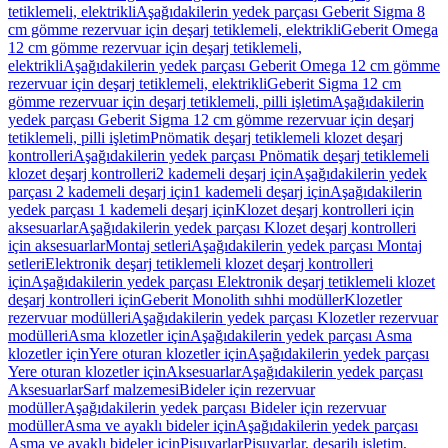
tetiklemeli, elektrikli
Aşağıdakilerin yedek parçası Geberit Sigma 8
cm gömme rezervuar için deşarj tetiklemeli, elektrikli
Geberit Omega
12 cm gömme rezervuar için deşarj tetiklemeli,
elektrikli
Aşağıdakilerin yedek parçası Geberit Omega 12 cm gömme
rezervuar için deşarj tetiklemeli, elektrikli
Geberit Sigma 12 cm
gömme rezervuar için deşarj tetiklemeli, pilli işletim
Aşağıdakilerin
yedek parçası Geberit Sigma 12 cm gömme rezervuar için deşarj
tetiklemeli, pilli işletim
Pnömatik deşarj tetiklemeli klozet deşarj
kontrolleri
Aşağıdakilerin yedek parçası Pnömatik deşarj tetiklemeli
klozet deşarj kontrolleri
2 kademeli deşarj için
Aşağıdakilerin yedek
parçası 2 kademeli deşarj için
1 kademeli deşarj için
Aşağıdakilerin
yedek parçası 1 kademeli deşarj için
Klozet deşarj kontrolleri için
aksesuarlar
Aşağıdakilerin yedek parçası Klozet deşarj kontrolleri
için aksesuarlar
Montaj setleri
Aşağıdakilerin yedek parçası Montaj
setleri
Elektronik deşarj tetiklemeli klozet deşarj kontrolleri
için
Aşağıdakilerin yedek parçası Elektronik deşarj tetiklemeli klozet
deşarj kontrolleri için
Geberit Monolith sıhhi modüller
Klozetler
rezervuar modülleri
Aşağıdakilerin yedek parçası Klozetler rezervuar
modülleri
Asma klozetler için
Aşağıdakilerin yedek parçası Asma
klozetler için
Yere oturan klozetler için
Aşağıdakilerin yedek parçası
Yere oturan klozetler için
Aksesuarlar
Aşağıdakilerin yedek parçası
Aksesuarlar
Sarf malzemesi
Bideler için rezervuar
modüller
Aşağıdakilerin yedek parçası Bideler için rezervuar
modüller
Asma ve ayaklı bideler için
Aşağıdakilerin yedek parçası
Asma ve ayaklı bideler için
Pisuvarlar
Pisuvarlar, deşarjlı işletim,