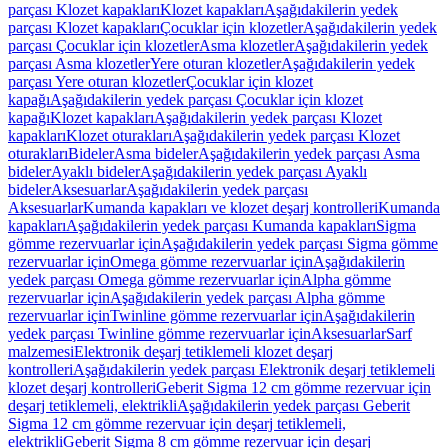
parçası Klozet kapakları
Klozet kapakları
Aşağıdakilerin yedek
parçası Klozet kapakları
Çocuklar için klozetler
Aşağıdakilerin yedek
parçası Çocuklar için klozetler
Asma klozetler
Aşağıdakilerin yedek
parçası Asma klozetler
Yere oturan klozetler
Aşağıdakilerin yedek
parçası Yere oturan klozetler
Çocuklar için klozet
kapağı
Aşağıdakilerin yedek parçası Çocuklar için klozet
kapağı
Klozet kapakları
Aşağıdakilerin yedek parçası Klozet
kapakları
Klozet oturakları
Aşağıdakilerin yedek parçası Klozet
oturakları
Bideler
Asma bideler
Aşağıdakilerin yedek parçası Asma
bideler
Ayaklı bideler
Aşağıdakilerin yedek parçası Ayaklı
bideler
Aksesuarlar
Aşağıdakilerin yedek parçası
Aksesuarlar
Kumanda kapakları ve klozet deşarj kontrolleri
Kumanda
kapakları
Aşağıdakilerin yedek parçası Kumanda kapakları
Sigma
gömme rezervuarlar için
Aşağıdakilerin yedek parçası Sigma gömme
rezervuarlar için
Omega gömme rezervuarlar için
Aşağıdakilerin
yedek parçası Omega gömme rezervuarlar için
Alpha gömme
rezervuarlar için
Aşağıdakilerin yedek parçası Alpha gömme
rezervuarlar için
Twinline gömme rezervuarlar için
Aşağıdakilerin
yedek parçası Twinline gömme rezervuarlar için
Aksesuarlar
Sarf
malzemesi
Elektronik deşarj tetiklemeli klozet deşarj
kontrolleri
Aşağıdakilerin yedek parçası Elektronik deşarj tetiklemeli
klozet deşarj kontrolleri
Geberit Sigma 12 cm gömme rezervuar için
deşarj tetiklemeli, elektrikli
Aşağıdakilerin yedek parçası Geberit
Sigma 12 cm gömme rezervuar için deşarj tetiklemeli,
elektrikli
Geberit Sigma 8 cm gömme rezervuar için deşarj