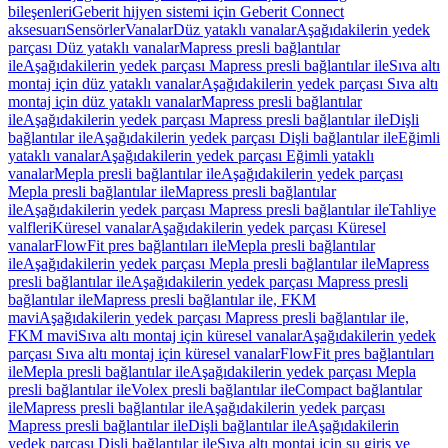
bileşenleri
Geberit hijyen sistemi için Geberit Connect
aksesuarı
Sensörler
Vanalar
Düz yataklı vanalar
Aşağıdakilerin yedek
parçası Düz yataklı vanalar
Mapress presli bağlantılar
ile
Aşağıdakilerin yedek parçası Mapress presli bağlantılar ile
Sıva altı
montaj için düz yataklı vanalar
Aşağıdakilerin yedek parçası Sıva altı
montaj için düz yataklı vanalar
Mapress presli bağlantılar
ile
Aşağıdakilerin yedek parçası Mapress presli bağlantılar ile
Dişli
bağlantılar ile
Aşağıdakilerin yedek parçası Dişli bağlantılar ile
Eğimli
yataklı vanalar
Aşağıdakilerin yedek parçası Eğimli yataklı
vanalar
Mepla presli bağlantılar ile
Aşağıdakilerin yedek parçası
Mepla presli bağlantılar ile
Mapress presli bağlantılar
ile
Aşağıdakilerin yedek parçası Mapress presli bağlantılar ile
Tahliye
valfleri
Küresel vanalar
Aşağıdakilerin yedek parçası Küresel
vanalar
FlowFit pres bağlantıları ile
Mepla presli bağlantılar
ile
Aşağıdakilerin yedek parçası Mepla presli bağlantılar ile
Mapress
presli bağlantılar ile
Aşağıdakilerin yedek parçası Mapress presli
bağlantılar ile
Mapress presli bağlantılar ile, FKM
mavi
Aşağıdakilerin yedek parçası Mapress presli bağlantılar ile,
FKM mavi
Sıva altı montaj için küresel vanalar
Aşağıdakilerin yedek
parçası Sıva altı montaj için küresel vanalar
FlowFit pres bağlantıları
ile
Mepla presli bağlantılar ile
Aşağıdakilerin yedek parçası Mepla
presli bağlantılar ile
Volex presli bağlantılar ile
Compact bağlantılar
ile
Mapress presli bağlantılar ile
Aşağıdakilerin yedek parçası
Mapress presli bağlantılar ile
Dişli bağlantılar ile
Aşağıdakilerin
yedek parçası Dişli bağlantılar ile
Sıva altı montaj için su giriş ve