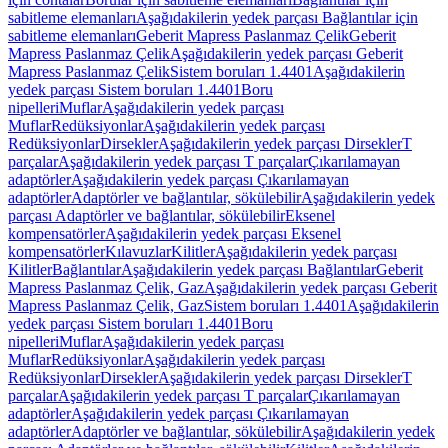
sabitleme elemanları
Aşağıdakilerin yedek parçası Bağlantılar için
sabitleme elemanları
Geberit Mapress Paslanmaz Çelik
Geberit
Mapress Paslanmaz Çelik
Aşağıdakilerin yedek parçası Geberit
Mapress Paslanmaz Çelik
Sistem boruları 1.4401
Aşağıdakilerin
yedek parçası Sistem boruları 1.4401
Boru
nipelleri
Muflar
Aşağıdakilerin yedek parçası
Muflar
Redüksiyonlar
Aşağıdakilerin yedek parçası
Redüksiyonlar
Dirsekler
Aşağıdakilerin yedek parçası Dirsekler
T
parçalar
Aşağıdakilerin yedek parçası T parçalar
Çıkarılamayan
adaptörler
Aşağıdakilerin yedek parçası Çıkarılamayan
adaptörler
Adaptörler ve bağlantılar, sökülebilir
Aşağıdakilerin yedek
parçası Adaptörler ve bağlantılar, sökülebilir
Eksenel
kompensatörler
Aşağıdakilerin yedek parçası Eksenel
kompensatörler
Kılavuzlar
Kilitler
Aşağıdakilerin yedek parçası
Kilitler
Bağlantılar
Aşağıdakilerin yedek parçası Bağlantılar
Geberit
Mapress Paslanmaz Çelik, Gaz
Aşağıdakilerin yedek parçası Geberit
Mapress Paslanmaz Çelik, Gaz
Sistem boruları 1.4401
Aşağıdakilerin
yedek parçası Sistem boruları 1.4401
Boru
nipelleri
Muflar
Aşağıdakilerin yedek parçası
Muflar
Redüksiyonlar
Aşağıdakilerin yedek parçası
Redüksiyonlar
Dirsekler
Aşağıdakilerin yedek parçası Dirsekler
T
parçalar
Aşağıdakilerin yedek parçası T parçalar
Çıkarılamayan
adaptörler
Aşağıdakilerin yedek parçası Çıkarılamayan
adaptörler
Adaptörler ve bağlantılar, sökülebilir
Aşağıdakilerin yedek