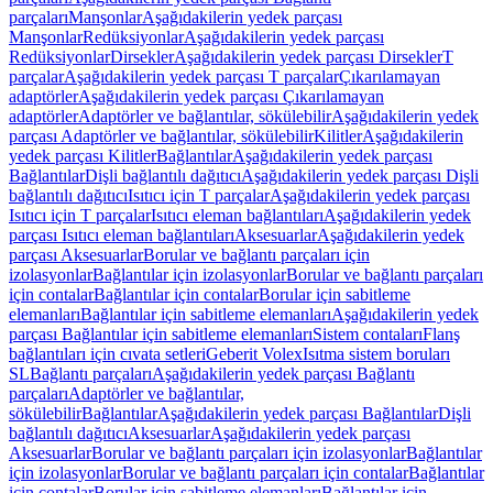
parçaları
Manşonlar
Aşağıdakilerin yedek parçası
Manşonlar
Redüksiyonlar
Aşağıdakilerin yedek parçası
Redüksiyonlar
Dirsekler
Aşağıdakilerin yedek parçası Dirsekler
T
parçalar
Aşağıdakilerin yedek parçası T parçalar
Çıkarılamayan
adaptörler
Aşağıdakilerin yedek parçası Çıkarılamayan
adaptörler
Adaptörler ve bağlantılar, sökülebilir
Aşağıdakilerin yedek
parçası Adaptörler ve bağlantılar, sökülebilir
Kilitler
Aşağıdakilerin
yedek parçası Kilitler
Bağlantılar
Aşağıdakilerin yedek parçası
Bağlantılar
Dişli bağlantılı dağıtıcı
Aşağıdakilerin yedek parçası Dişli
bağlantılı dağıtıcı
Isıtıcı için T parçalar
Aşağıdakilerin yedek parçası
Isıtıcı için T parçalar
Isıtıcı eleman bağlantıları
Aşağıdakilerin yedek
parçası Isıtıcı eleman bağlantıları
Aksesuarlar
Aşağıdakilerin yedek
parçası Aksesuarlar
Borular ve bağlantı parçaları için
izolasyonlar
Bağlantılar için izolasyonlar
Borular ve bağlantı parçaları
için contalar
Bağlantılar için contalar
Borular için sabitleme
elemanları
Bağlantılar için sabitleme elemanları
Aşağıdakilerin yedek
parçası Bağlantılar için sabitleme elemanları
Sistem contaları
Flanş
bağlantıları için cıvata setleri
Geberit Volex
Isıtma sistem boruları
SL
Bağlantı parçaları
Aşağıdakilerin yedek parçası Bağlantı
parçaları
Adaptörler ve bağlantılar,
sökülebilir
Bağlantılar
Aşağıdakilerin yedek parçası Bağlantılar
Dişli
bağlantılı dağıtıcı
Aksesuarlar
Aşağıdakilerin yedek parçası
Aksesuarlar
Borular ve bağlantı parçaları için izolasyonlar
Bağlantılar
için izolasyonlar
Borular ve bağlantı parçaları için contalar
Bağlantılar
için contalar
Borular için sabitleme elemanları
Bağlantılar için