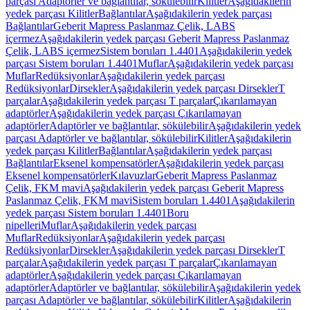
parçası Adaptörler ve bağlantılar, sökülebilir
Kilitler
Aşağıdakilerin
yedek parçası Kilitler
Bağlantılar
Aşağıdakilerin yedek parçası
Bağlantılar
Geberit Mapress Paslanmaz Çelik, LABS
içermez
Aşağıdakilerin yedek parçası Geberit Mapress Paslanmaz
Çelik, LABS içermez
Sistem boruları 1.4401
Aşağıdakilerin yedek
parçası Sistem boruları 1.4401
Muflar
Aşağıdakilerin yedek parçası
Muflar
Redüksiyonlar
Aşağıdakilerin yedek parçası
Redüksiyonlar
Dirsekler
Aşağıdakilerin yedek parçası Dirsekler
T
parçalar
Aşağıdakilerin yedek parçası T parçalar
Çıkarılamayan
adaptörler
Aşağıdakilerin yedek parçası Çıkarılamayan
adaptörler
Adaptörler ve bağlantılar, sökülebilir
Aşağıdakilerin yedek
parçası Adaptörler ve bağlantılar, sökülebilir
Kilitler
Aşağıdakilerin
yedek parçası Kilitler
Bağlantılar
Aşağıdakilerin yedek parçası
Bağlantılar
Eksenel kompensatörler
Aşağıdakilerin yedek parçası
Eksenel kompensatörler
Kılavuzlar
Geberit Mapress Paslanmaz
Çelik, FKM mavi
Aşağıdakilerin yedek parçası Geberit Mapress
Paslanmaz Çelik, FKM mavi
Sistem boruları 1.4401
Aşağıdakilerin
yedek parçası Sistem boruları 1.4401
Boru
nipelleri
Muflar
Aşağıdakilerin yedek parçası
Muflar
Redüksiyonlar
Aşağıdakilerin yedek parçası
Redüksiyonlar
Dirsekler
Aşağıdakilerin yedek parçası Dirsekler
T
parçalar
Aşağıdakilerin yedek parçası T parçalar
Çıkarılamayan
adaptörler
Aşağıdakilerin yedek parçası Çıkarılamayan
adaptörler
Adaptörler ve bağlantılar, sökülebilir
Aşağıdakilerin yedek
parçası Adaptörler ve bağlantılar, sökülebilir
Kilitler
Aşağıdakilerin