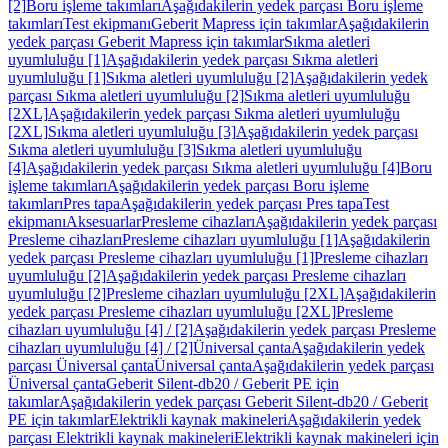
[2]
Boru işleme takımları
Aşağıdakilerin yedek parçası Boru işleme
takımları
Test ekipmanı
Geberit Mapress için takımlar
Aşağıdakilerin
yedek parçası Geberit Mapress için takımlar
Sıkma aletleri
uyumluluğu [1]
Aşağıdakilerin yedek parçası Sıkma aletleri
uyumluluğu [1]
Sıkma aletleri uyumluluğu [2]
Aşağıdakilerin yedek
parçası Sıkma aletleri uyumluluğu [2]
Sıkma aletleri uyumluluğu
[2XL]
Aşağıdakilerin yedek parçası Sıkma aletleri uyumluluğu
[2XL]
Sıkma aletleri uyumluluğu [3]
Aşağıdakilerin yedek parçası
Sıkma aletleri uyumluluğu [3]
Sıkma aletleri uyumluluğu
[4]
Aşağıdakilerin yedek parçası Sıkma aletleri uyumluluğu [4]
Boru
işleme takımları
Aşağıdakilerin yedek parçası Boru işleme
takımları
Pres tapa
Aşağıdakilerin yedek parçası Pres tapa
Test
ekipmanı
Aksesuarlar
Presleme cihazları
Aşağıdakilerin yedek parçası
Presleme cihazları
Presleme cihazları uyumluluğu [1]
Aşağıdakilerin
yedek parçası Presleme cihazları uyumluluğu [1]
Presleme cihazları
uyumluluğu [2]
Aşağıdakilerin yedek parçası Presleme cihazları
uyumluluğu [2]
Presleme cihazları uyumluluğu [2XL]
Aşağıdakilerin
yedek parçası Presleme cihazları uyumluluğu [2XL]
Presleme
cihazları uyumluluğu [4] / [2]
Aşağıdakilerin yedek parçası Presleme
cihazları uyumluluğu [4] / [2]
Üniversal çanta
Aşağıdakilerin yedek
parçası Üniversal çanta
Üniversal çanta
Aşağıdakilerin yedek parçası
Üniversal çanta
Geberit Silent-db20 / Geberit PE için
takımlar
Aşağıdakilerin yedek parçası Geberit Silent-db20 / Geberit
PE için takımlar
Elektrikli kaynak makineleri
Aşağıdakilerin yedek
parçası Elektrikli kaynak makineleri
Elektrikli kaynak makineleri için