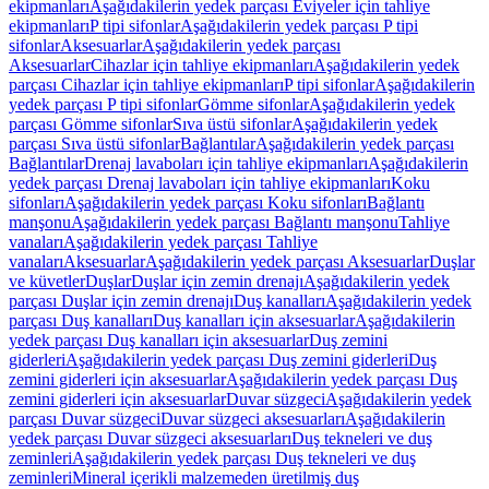
ekipmanları
Aşağıdakilerin yedek parçası Eviyeler için tahliye
ekipmanları
P tipi sifonlar
Aşağıdakilerin yedek parçası P tipi
sifonlar
Aksesuarlar
Aşağıdakilerin yedek parçası
Aksesuarlar
Cihazlar için tahliye ekipmanları
Aşağıdakilerin yedek
parçası Cihazlar için tahliye ekipmanları
P tipi sifonlar
Aşağıdakilerin
yedek parçası P tipi sifonlar
Gömme sifonlar
Aşağıdakilerin yedek
parçası Gömme sifonlar
Sıva üstü sifonlar
Aşağıdakilerin yedek
parçası Sıva üstü sifonlar
Bağlantılar
Aşağıdakilerin yedek parçası
Bağlantılar
Drenaj lavaboları için tahliye ekipmanları
Aşağıdakilerin
yedek parçası Drenaj lavaboları için tahliye ekipmanları
Koku
sifonları
Aşağıdakilerin yedek parçası Koku sifonları
Bağlantı
manşonu
Aşağıdakilerin yedek parçası Bağlantı manşonu
Tahliye
vanaları
Aşağıdakilerin yedek parçası Tahliye
vanaları
Aksesuarlar
Aşağıdakilerin yedek parçası Aksesuarlar
Duşlar
ve küvetler
Duşlar
Duşlar için zemin drenajı
Aşağıdakilerin yedek
parçası Duşlar için zemin drenajı
Duş kanalları
Aşağıdakilerin yedek
parçası Duş kanalları
Duş kanalları için aksesuarlar
Aşağıdakilerin
yedek parçası Duş kanalları için aksesuarlar
Duş zemini
giderleri
Aşağıdakilerin yedek parçası Duş zemini giderleri
Duş
zemini giderleri için aksesuarlar
Aşağıdakilerin yedek parçası Duş
zemini giderleri için aksesuarlar
Duvar süzgeci
Aşağıdakilerin yedek
parçası Duvar süzgeci
Duvar süzgeci aksesuarları
Aşağıdakilerin
yedek parçası Duvar süzgeci aksesuarları
Duş tekneleri ve duş
zeminleri
Aşağıdakilerin yedek parçası Duş tekneleri ve duş
zeminleri
Mineral içerikli malzemeden üretilmiş duş