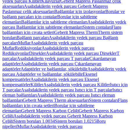
yedek parçası Kilitler
Kılavuzlar
Geberit Mapress Paslanmaz çelik
aksesuarları
Aşağıdakilerin yedek parçası Geberit Mapress
Paslanmaz çelik aksesuarları
Bağlantılar için izolasyonlar
Borular ve
bağlantı parçaları için contalar
Borular için sabitleme
elemanları
Bağlantılar için sabitleme elemanları
Aşağıdakilerin yedek
parçası Bağlantılar için sabitleme elemanları
Sistem contaları
Flanş
bağlantıları için cıvata setleri
Geberit Mapress Therm
Therm sistem
boruları
Bağlantı parçaları
Aşağıdakilerin yedek parçası Bağlantı
parçaları
Muflar
Aşağıdakilerin yedek parçası
Muflar
Redüksiyonlar
Aşağıdakilerin yedek parçası
Redüksiyonlar
Dirsekler
Aşağıdakilerin yedek parçası Dirsekler
T
parçalar
Aşağıdakilerin yedek parçası T parçalar
Çıkarılamayan
adaptörler
Aşağıdakilerin yedek parçası Çıkarılamayan
adaptörler
Adaptörler ve bağlantılar, sökülebilir
Aşağıdakilerin yedek
parçası Adaptörler ve bağlantılar, sökülebilir
Eksenel
kompensatörler
Aşağıdakilerin yedek parçası Eksenel
kompensatörler
Kilitler
Aşağıdakilerin yedek parçası Kilitler
Isıtıcı için
T parçalar
Aşağıdakilerin yedek parçası Isıtıcı için T parçalar
Isıtıcı
eleman bağlantıları
Aşağıdakilerin yedek parçası Isıtıcı eleman
bağlantıları
Geberit Mapress Therm aksesuarları
Sistem contaları
Flanş
bağlantıları için cıvata setleri
Borular için sabitleme
elemanları
Geberit Mapress Karbon Çeliği
Geberit Mapress Karbon
Çeliği
Aşağıdakilerin yedek parçası Geberit Mapress Karbon
Çeliği
Sistem boruları 1.0034
Sistem boruları 1.0215
Boru
nipelleri
Muflar
Aşağıdakilerin yedek parçası