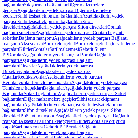
bağlantıları
Sıkıştırmalı bağlantılar
Diğer malzemelere
geçişler
Aşağıdakilerin yedek parçası Diğer malzemelere
geçişler
Sıhhi tesisat ekipmanı bağlantıları
Aşağıdakilerin yedek
parçası Sıhhi tesisat ekipmanı bağlantıları
Sifon
dirsekleri
Aşağıdakilerin yedek parçası Sifon dirsekleri
Contalı
bağlantı soketleri
Aşağıdakilerin yedek parçası Contalı bağlantı
soketleri
Bağlantı manşonu
Aşağıdakilerin yedek parçası Bağlantı
manşonu
Aksesuarlar
Boru kelepçeleri
Boru kelepçeleri için sabitleme
parçaları
Kilitler
Contalar
Sarf malzemesi
Geberit Silent-
PP
Borular
Aşağıdakilerin yedek parçası Borular
Bağlantı
parçaları
Aşağıdakilerin yedek parçası Bağlantı
parçaları
Dirsekler
Aşağıdakilerin yedek parçası
Dirsekler
Çatallar
Aşağıdakilerin yedek parçası
Çatallar
Redüksiyonlar
Aşağıdakilerin yedek parçası
Redüksiyonlar
Temizleme kapakları
Aşağıdakilerin yedek parçası
Temizleme kapakları
Bağlantılar
Aşağıdakilerin yedek parçası
Bağlantılar
Soket bağlantıları
Aşağıdakilerin yedek parçası Soket
bağlantıları
Diğer malzemelere geçişler
Sıhhi tesisat ekipmanı
bağlantıları
Aşağıdakilerin yedek parçası Sıhhi tesisat ekipmanı
bağlantıları
Sifon dirsekleri
Aşağıdakilerin yedek parçası Sifon
dirsekleri
Bağlantı manşonu
Aşağıdakilerin yedek parçası Bağlantı
manşonu
Aksesuarlar
Boru kelepçeleri
Kilitler
Contalar
Koruyucu
kapak
Sarf malzemesi
Geberit PE
Borular
Bağlantı
parçaları
Aşağıdakilerin yedek parçası Bağlantı
parçaları
Dirsekler
Çatallar
Redüksiyonlar
Temizleme