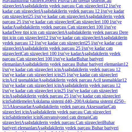
Havalandırma valfleri
Geberit Pluvia çatı drenaj sistemi
Çatı
süzgeçleri
Aşağıdakilerin yedek parçası Çatı süzgeçleri
12 l/sn'ye
kadar çatı süzgeçleri
Aşağıdakilerin yedek parçası 12 l/sn'ye kadar
çatı süzgeçleri
25 l/sn'ye kadar çatı süzgeçleri
Aşağıdakilerin yedek
parçası 25 l/sn'ye kadar çatı süzgeçleri
Çatı süzgeçleri 100 l/sn'ye
kadar
Aşağıdakilerin yedek parçası Çatı süzgeçleri 100 l/sn'ye
kadar
Dere tipi için çatı süzgeçleri
Aşağıdakilerin yedek parçası Dere
tipi için çatı süzgeçleri
12 l/sn'ye kadar çatı süzgeçleri
Aşağıdakilerin
yedek parçası 12 l/sn'ye kadar çatı süzgeçleri
25 l/sn'ye kadar çatı
süzgeçleri
Aşağıdakilerin yedek parçası 25 l/sn'ye kadar çatı
süzgeçleri
Çatı süzgeçleri 100 l/sn'ye kadar
Aşağıdakilerin yedek
parçası Çatı süzgeçleri 100 l/sn'ye kadar
Buhar bariyeri
elemanları
Aşağıdakilerin yedek parçası Buhar bariyeri elemanları
12
l/sn'ye kadar çatı süzgeçleri için
Aşağıdakilerin yedek parçası 12
l/sn'ye kadar çatı süzgeçleri için
25 l/sn'ye kadar çatı süzgeçleri
için
Acil taşmalıklar
Aşağıdakilerin yedek parçası Acil taşmalıklar
12
l/sn'ye kadar çatı süzgeçleri için
Aşağıdakilerin yedek parçası 12
l/sn'ye kadar çatı süzgeçleri için
25 l/sn'ye kadar çatı süzgeçleri
için
Aşağıdakilerin yedek parçası 25 l/sn'ye kadar çatı süzgeçleri
için
Sabitlemeler
Askılama sistemi d40–200
Askılama sistemi d250–
315
Aksesuarlar
Aşağıdakilerin yedek parçası Aksesuarlar
Çatı
süzgeçleri için
Aşağıdakilerin yedek parçası Çatı süzgeçleri
için
Sabitlemeler için
Konvansiyonel çatı drenajı
Çatı
süzgeçleri
Aşağıdakilerin yedek parçası Çatı süzgeçleri
Buhar
bariyeri elemanları
Aşağıdakilerin yedek parçası Buhar bariyeri