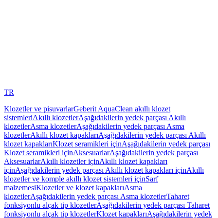
TR
Klozetler ve pisuvarlar
Geberit AquaClean akıllı klozet
sistemleri
Akıllı klozetler
Aşağıdakilerin yedek parçası Akıllı
klozetler
Asma klozetler
Aşağıdakilerin yedek parçası Asma
klozetler
Akıllı klozet kapakları
Aşağıdakilerin yedek parçası Akıllı
klozet kapakları
Klozet seramikleri için
Aşağıdakilerin yedek parçası
Klozet seramikleri için
Aksesuarlar
Aşağıdakilerin yedek parçası
Aksesuarlar
Akıllı klozetler için
Akıllı klozet kapakları
için
Aşağıdakilerin yedek parçası Akıllı klozet kapakları için
Akıllı
klozetler ve komple akıllı klozet sistemleri için
Sarf
malzemesi
Klozetler ve klozet kapakları
Asma
klozetler
Aşağıdakilerin yedek parçası Asma klozetler
Taharet
fonksiyonlu alçak tip klozetler
Aşağıdakilerin yedek parçası Taharet
fonksiyonlu alçak tip klozetler
Klozet kapakları
Aşağıdakilerin yedek