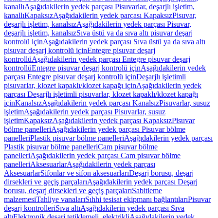
kanallı
Aşağıdakilerin yedek parçası Pisuvarlar, deşarjlı işletim,
kanallı
Kapaksız
Aşağıdakilerin yedek parçası Kapaksız
Pisuvar,
deşarjlı işletim, kanalsız
Aşağıdakilerin yedek parçası Pisuvar,
deşarjlı işletim, kanalsız
Sıva üstü ya da sıva altı pisuvar deşarj
kontrolü için
Aşağıdakilerin yedek parçası Sıva üstü ya da sıva altı
pisuvar deşarj kontrolü için
Entegre pisuvar deşarj
kontrollü
Aşağıdakilerin yedek parçası Entegre pisuvar deşarj
kontrollü
Entegre pisuvar deşarj kontrolü için
Aşağıdakilerin yedek
parçası Entegre pisuvar deşarj kontrolü için
Deşarjlı işletimli
pisuvarlar, klozet kapaklı/klozet kapağı için
Aşağıdakilerin yedek
parçası Deşarjlı işletimli pisuvarlar, klozet kapaklı/klozet kapağı
için
Kanalsız
Aşağıdakilerin yedek parçası Kanalsız
Pisuvarlar, susuz
işletim
Aşağıdakilerin yedek parçası Pisuvarlar, susuz
işletim
Kapaksız
Aşağıdakilerin yedek parçası Kapaksız
Pisuvar
bölme panelleri
Aşağıdakilerin yedek parçası Pisuvar bölme
panelleri
Plastik pisuvar bölme panelleri
Aşağıdakilerin yedek parçası
Plastik pisuvar bölme panelleri
Cam pisuvar bölme
panelleri
Aşağıdakilerin yedek parçası Cam pisuvar bölme
panelleri
Aksesuarlar
Aşağıdakilerin yedek parçası
Aksesuarlar
Sifonlar ve sifon aksesuarları
Deşarj borusu, deşarj
dirsekleri ve geçiş parçaları
Aşağıdakilerin yedek parçası Deşarj
borusu, deşarj dirsekleri ve geçiş parçaları
Sabitleme
malzemesi
Tahliye vanaları
Sıhhi tesisat ekipmanı bağlantıları
Pisuvar
deşarj kontrolleri
Sıva altı
Aşağıdakilerin yedek parçası Sıva
altı
Elektronik deşarj tetiklemeli, elektrikli
Aşağıdakilerin yedek