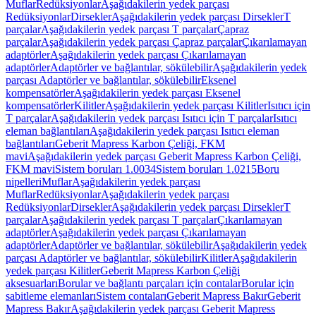
Muflar
Redüksiyonlar
Aşağıdakilerin yedek parçası
Redüksiyonlar
Dirsekler
Aşağıdakilerin yedek parçası Dirsekler
T
parçalar
Aşağıdakilerin yedek parçası T parçalar
Çapraz
parçalar
Aşağıdakilerin yedek parçası Çapraz parçalar
Çıkarılamayan
adaptörler
Aşağıdakilerin yedek parçası Çıkarılamayan
adaptörler
Adaptörler ve bağlantılar, sökülebilir
Aşağıdakilerin yedek
parçası Adaptörler ve bağlantılar, sökülebilir
Eksenel
kompensatörler
Aşağıdakilerin yedek parçası Eksenel
kompensatörler
Kilitler
Aşağıdakilerin yedek parçası Kilitler
Isıtıcı için
T parçalar
Aşağıdakilerin yedek parçası Isıtıcı için T parçalar
Isıtıcı
eleman bağlantıları
Aşağıdakilerin yedek parçası Isıtıcı eleman
bağlantıları
Geberit Mapress Karbon Çeliği, FKM
mavi
Aşağıdakilerin yedek parçası Geberit Mapress Karbon Çeliği,
FKM mavi
Sistem boruları 1.0034
Sistem boruları 1.0215
Boru
nipelleri
Muflar
Aşağıdakilerin yedek parçası
Muflar
Redüksiyonlar
Aşağıdakilerin yedek parçası
Redüksiyonlar
Dirsekler
Aşağıdakilerin yedek parçası Dirsekler
T
parçalar
Aşağıdakilerin yedek parçası T parçalar
Çıkarılamayan
adaptörler
Aşağıdakilerin yedek parçası Çıkarılamayan
adaptörler
Adaptörler ve bağlantılar, sökülebilir
Aşağıdakilerin yedek
parçası Adaptörler ve bağlantılar, sökülebilir
Kilitler
Aşağıdakilerin
yedek parçası Kilitler
Geberit Mapress Karbon Çeliği
aksesuarları
Borular ve bağlantı parçaları için contalar
Borular için
sabitleme elemanları
Sistem contaları
Geberit Mapress Bakır
Geberit
Mapress Bakır
Aşağıdakilerin yedek parçası Geberit Mapress