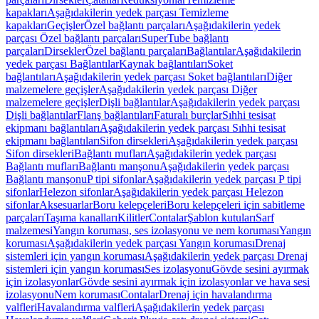
kapakları
Aşağıdakilerin yedek parçası Temizleme
kapakları
Geçişler
Özel bağlantı parçaları
Aşağıdakilerin yedek
parçası Özel bağlantı parçaları
SuperTube bağlantı
parçaları
Dirsekler
Özel bağlantı parçaları
Bağlantılar
Aşağıdakilerin
yedek parçası Bağlantılar
Kaynak bağlantıları
Soket
bağlantıları
Aşağıdakilerin yedek parçası Soket bağlantıları
Diğer
malzemelere geçişler
Aşağıdakilerin yedek parçası Diğer
malzemelere geçişler
Dişli bağlantılar
Aşağıdakilerin yedek parçası
Dişli bağlantılar
Flanş bağlantıları
Faturalı burçlar
Sıhhi tesisat
ekipmanı bağlantıları
Aşağıdakilerin yedek parçası Sıhhi tesisat
ekipmanı bağlantıları
Sifon dirsekleri
Aşağıdakilerin yedek parçası
Sifon dirsekleri
Bağlantı mufları
Aşağıdakilerin yedek parçası
Bağlantı mufları
Bağlantı manşonu
Aşağıdakilerin yedek parçası
Bağlantı manşonu
P tipi sifonlar
Aşağıdakilerin yedek parçası P tipi
sifonlar
Helezon sifonlar
Aşağıdakilerin yedek parçası Helezon
sifonlar
Aksesuarlar
Boru kelepçeleri
Boru kelepçeleri için sabitleme
parçaları
Taşıma kanalları
Kilitler
Contalar
Şablon kutuları
Sarf
malzemesi
Yangın koruması, ses izolasyonu ve nem koruması
Yangın
koruması
Aşağıdakilerin yedek parçası Yangın koruması
Drenaj
sistemleri için yangın koruması
Aşağıdakilerin yedek parçası Drenaj
sistemleri için yangın koruması
Ses izolasyonu
Gövde sesini ayırmak
için izolasyonlar
Gövde sesini ayırmak için izolasyonlar ve hava sesi
izolasyonu
Nem koruması
Contalar
Drenaj için havalandırma
valfleri
Havalandırma valfleri
Aşağıdakilerin yedek parçası