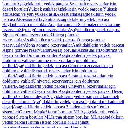
boruları
Aşağıdakilerin yedek parçası Sıva üstü rezervuarlar için
deşarj boruları
Yüksek asılı
Aşağıdakilerin yedek parçası Yüksek
asılı
Alçak ve yarı yüksek asılı
Aksesuarlar
Aşağıdakilerin yedek
parçası Aksesuarlar
Bağlantılar
Aşağıdakilerin yedek parçası
Bağlantılar
Ara musluklar
Adaptör contalar
Sarf malzemesi
Gömme
rezervuar
Sigma gömme rezervuarlar
Aşağıdakilerin yedek parçası
Sigma gömme rezervuarlar
Omega gömme
rezervuarlar
Aşağıdakilerin yedek parçası Omega gömme
rezervuarlar
Alpha gömme rezervuarlar
Aşağıdakilerin yedek parçası
Alpha gömme rezervuarlar
Deşarj boruları
Aksesuarlar
Doldurma ve
deşarj valfleri
Doldurma valfleri
Aşağıdakilerin yedek parçası
Doldurma valfleri
Gömme rezervuarlar için doldurma
valfleri
Aşağıdakilerin yedek parçası Gömme rezervuarlar için
doldurma valfleri
Seramik rezervuarlar için doldurma
valfleri
Aşağıdakilerin yedek parçası Seramik rezervuarlar için
doldurma valfleri
Üniversal rezervuarlar için doldurma
valfleri
Aşağıdakilerin yedek parçası Üniversal rezervuarlar için
doldurma valfleri
Deşarj valfleri
Aşağıdakilerin yedek parçası Deşarj
valfleri
2 kademeli deşarj
Aşağıdakilerin yedek parçası 2 kademeli
deşarj
İç takımlar
Aşağıdakilerin yedek parçası İç takımlar
2 kademeli
deşarj
Aşağıdakilerin yedek parçası 2 kademeli deşarj
Temin
sistemleri
Geberit Mepla
Sistem boruları ML
Aşağıdakilerin yedek
parçası Sistem boruları ML
Isıtma sistem boruları ML
Aşağıdakilerin
yedek parçası Isıtma sistem boruları ML
Bağlantı
parçaları
Aşağıdakilerin yedek parçası Bağlantı