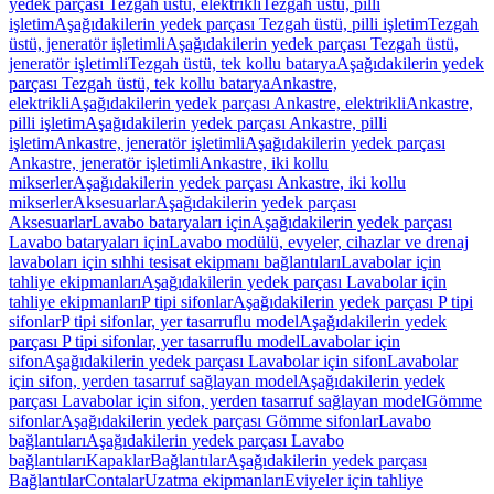
yedek parçası Tezgah üstü, elektrikli
Tezgah üstü, pilli
işletim
Aşağıdakilerin yedek parçası Tezgah üstü, pilli işletim
Tezgah
üstü, jeneratör işletimli
Aşağıdakilerin yedek parçası Tezgah üstü,
jeneratör işletimli
Tezgah üstü, tek kollu batarya
Aşağıdakilerin yedek
parçası Tezgah üstü, tek kollu batarya
Ankastre,
elektrikli
Aşağıdakilerin yedek parçası Ankastre, elektrikli
Ankastre,
pilli işletim
Aşağıdakilerin yedek parçası Ankastre, pilli
işletim
Ankastre, jeneratör işletimli
Aşağıdakilerin yedek parçası
Ankastre, jeneratör işletimli
Ankastre, iki kollu
mikserler
Aşağıdakilerin yedek parçası Ankastre, iki kollu
mikserler
Aksesuarlar
Aşağıdakilerin yedek parçası
Aksesuarlar
Lavabo bataryaları için
Aşağıdakilerin yedek parçası
Lavabo bataryaları için
Lavabo modülü, evyeler, cihazlar ve drenaj
lavaboları için sıhhi tesisat ekipmanı bağlantıları
Lavabolar için
tahliye ekipmanları
Aşağıdakilerin yedek parçası Lavabolar için
tahliye ekipmanları
P tipi sifonlar
Aşağıdakilerin yedek parçası P tipi
sifonlar
P tipi sifonlar, yer tasarruflu model
Aşağıdakilerin yedek
parçası P tipi sifonlar, yer tasarruflu model
Lavabolar için
sifon
Aşağıdakilerin yedek parçası Lavabolar için sifon
Lavabolar
için sifon, yerden tasarruf sağlayan model
Aşağıdakilerin yedek
parçası Lavabolar için sifon, yerden tasarruf sağlayan model
Gömme
sifonlar
Aşağıdakilerin yedek parçası Gömme sifonlar
Lavabo
bağlantıları
Aşağıdakilerin yedek parçası Lavabo
bağlantıları
Kapaklar
Bağlantılar
Aşağıdakilerin yedek parçası
Bağlantılar
Contalar
Uzatma ekipmanları
Eviyeler için tahliye