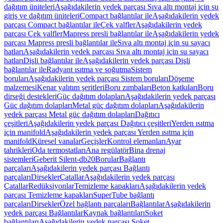
dağıtım üniteleri
Aşağıdakilerin yedek parçası Sıva altı montaj için su
giriş ve dağıtım üniteleri
Compact bağlantılar ile
Aşağıdakilerin yedek
parçası Compact bağlantılar ile
Çek valfler
Aşağıdakilerin yedek
parçası Çek valfler
Mapress presli bağlantılar ile
Aşağıdakilerin yedek
parçası Mapress presli bağlantılar ile
Sıva altı montaj için su sayacı
hatları
Aşağıdakilerin yedek parçası Sıva altı montaj için su sayacı
hatları
Dişli bağlantılar ile
Aşağıdakilerin yedek parçası Dişli
bağlantılar ile
Radyant ısıtma ve soğutma
Sistem
boruları
Aşağıdakilerin yedek parçası Sistem boruları
Döşeme
malzemesi
Kenar yalıtım şeritleri
Boru zımbaları
Beton katkıları
Boru
dirseği destekleri
Güç dağıtım dolapları
Aşağıdakilerin yedek parçası
Güç dağıtım dolapları
Metal güç dağıtım dolapları
Aşağıdakilerin
yedek parçası Metal güç dağıtım dolapları
Dağıtıcı
çeşitleri
Aşağıdakilerin yedek parçası Dağıtıcı çeşitleri
Yerden ısıtma
için manifold
Aşağıdakilerin yedek parçası Yerden ısıtma için
manifold
Küresel vanalar
Geçişler
Kontrol elemanları
Ayar
tahrikleri
Oda termostatları
Ana regülatör
Bina drenaj
sistemleri
Geberit Silent-db20
Borular
Bağlantı
parçaları
Aşağıdakilerin yedek parçası Bağlantı
parçaları
Dirsekler
Çatallar
Aşağıdakilerin yedek parçası
Çatallar
Redüksiyonlar
Temizleme kapakları
Aşağıdakilerin yedek
parçası Temizleme kapakları
SuperTube bağlantı
parçaları
Dirsekler
Özel bağlantı parçaları
Bağlantılar
Aşağıdakilerin
yedek parçası Bağlantılar
Kaynak bağlantıları
Soket
bağlantıları
Aşağıdakilerin yedek parçası Soket