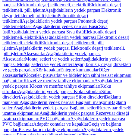
parçası Elektronik deşarj tetiklemeli, elektrikli
Elektronik deşarj
tetiklemeli, pilli işletim
Aşağıdakilerin yedek parçası Elektronik
deşarj tetiklemeli, pilli işletim
Pnömatik deşarj
tetiklemeli
Aşağıdakilerin yedek parçası Pnömatik deşarj
tetiklemeli
Basic
Aşağıdakilerin yedek parçası Basic
Sıva
üstü
Aşağıdakilerin yedek parçası Sıva üstü
Elektronik deşarj
tetiklemeli, elektrikli
Aşağıdakilerin yedek parçası Elektronik deşarj
tetiklemeli, elektrikli
Elektronik deşarj tetiklemeli, pilli
işletim
Aşağıdakilerin yedek parçası Elektronik deşarj tetiklemeli,
pilli işletim
Aksesuarlar
Aşağıdakilerin yedek parçası
Aksesuarlar
Montaj setleri ve yedek setler
Aşağıdakilerin yedek
parçası Montaj setleri ve yedek setler
Deşarj borusu, deşarj dirsekleri
ve geçiş parçaları
Kör kapaklar
Entegre kumandalar
Diğer
aksesuarlar
Klozetler, pisuvarlar ve bideler için sıhhi tesisat ekipmanı
bağlantıları
Klozet ve menfez tahliye ekipmanları
Aşağıdakilerin
yedek parçası Klozet ve menfez tahliye ekipmanları
Koku
sifonları
Aşağıdakilerin yedek parçası Koku sifonları
Sifon
dirsekleri
Aşağıdakilerin yedek parçası Sifon dirsekleri
Bağlantı
manşonu
Aşağıdakilerin yedek parçası Bağlantı manşonu
Bağlantı
setleri
Aşağıdakilerin yedek parçası Bağlantı setleri
Rezervuar dirseği
uzatma ekipmanları
Aşağıdakilerin yedek parçası Rezervuar dirseği
uzatma ekipmanları
PVC bağlantılar
Aşağıdakilerin yedek parçası
PVC bağlantılar
Adaptör contalar ve kapaklar
Geçiş ve bağlantı
parçaları
Pisuvarlar için tahliye ekipmanları
Aşağıdakilerin yedek
parçası Pisuvarlar için tahliye ekipmanları
Pisuvar