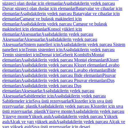
süzgeci olan duşlar için elemanlar
Aşağıdakilerin yedek parçası
Duvar süzgeci olan duşlar için elemanlar
Bataryalar ve cihazlar için
elemanlar
Aşağıdakilerin yedek parçası Bataryalar ve cihazlar için
elemanlar
Çamaşır ve bulaşık makineleri için
elemanlar
Aşağıdakilerin yedek parçası Çamaşır ve bulaşık
makineleri için elemanlar
Konsol yükleri için
elemanlar
Aksesuarlar
Aşağıdakilerin yedek parçası
Aksesuarlar
Aksesuarlar
Aşağıdakilerin yedek parçası
Aksesuarlar
Sistem panelleri için
Aşağıdakilerin yedek parçası Sistem
panelleri için
Temin sistemleri için
Aşağıdakilerin yedek parçası
Temin sistemleri için
Drenaj için
Geberit Kombifix
Montaj
elemanları
Aşağıdakilerin yedek parçası Montaj elemanları
Klozet
elemanları
Aşağıdakilerin yedek parçası Klozet elemanları
Lavabo
elemanları
Aşağıdakilerin yedek parçası Lavabo elemanları
Bide
elemanları
Aşağıdakilerin yedek parçası Bide elemanları
Pisuvar
elemanları
Aşağıdakilerin yedek parçası Pisuvar elemanları
Duş
elemanları
Aşağıdakilerin yedek parçası Duş
elemanları
Aksesuarlar
Aşağıdakilerin yedek parçası
Aksesuarlar
Sabitlemeler için
Aşağıdakilerin yedek parçası
Sabitlemeler için
Sıva üstü rezervuarlar
Klozetler için sıva üstü
rezervuarlar, plastik
Aşağıdakilerin yedek parçası Klozetler için sıva
üstü rezervuarlar, plastik
Yüzeye monte
Aşağıdakilerin yedek parçası
Yüzeye monte
Yüksek asılı
Aşağıdakilerin yedek parçası Yüksek
asılı
Alçak ve yarı yüksek asılı
Aşağıdakilerin yedek parçası Alçak ve
yarı yüksek asılı
Sıva üstü rezervuarlar için deşarj