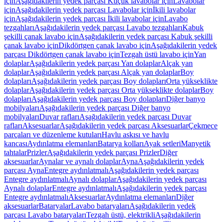
için
Aşağıdakilerin yedek parçası Küçük lavabolar için
Lavabolar
için
Aşağıdakilerin yedek parçası Lavabolar için
İkili lavabolar
için
Aşağıdakilerin yedek parçası İkili lavabolar için
Lavabo
tezgahları
Aşağıdakilerin yedek parçası Lavabo tezgahları
Kabuk
şekilli çanak lavabo için
Aşağıdakilerin yedek parçası Kabuk şekilli
çanak lavabo için
Dikdörtgen çanak lavabo için
Aşağıdakilerin yedek
parçası Dikdörtgen çanak lavabo için
Tezgah üstü lavabo için
Yan
dolaplar
Aşağıdakilerin yedek parçası Yan dolaplar
Alçak yan
dolaplar
Aşağıdakilerin yedek parçası Alçak yan dolaplar
Boy
dolapları
Aşağıdakilerin yedek parçası Boy dolapları
Orta yükseklikte
dolaplar
Aşağıdakilerin yedek parçası Orta yükseklikte dolaplar
Boy
dolapları
Aşağıdakilerin yedek parçası Boy dolapları
Diğer banyo
mobilyaları
Aşağıdakilerin yedek parçası Diğer banyo
mobilyaları
Duvar rafları
Aşağıdakilerin yedek parçası Duvar
rafları
Aksesuarlar
Aşağıdakilerin yedek parçası Aksesuarlar
Çekmece
parçaları ve düzenleme kutuları
Havlu askısı ve havlu
kancası
Aydınlatma elemanları
Batarya kolları
Ayak setleri
Manyetik
tahtalar
Prizler
Aşağıdakilerin yedek parçası Prizler
Diğer
aksesuarlar
Aynalar ve aynalı dolaplar
Ayna
Aşağıdakilerin yedek
parçası Ayna
Entegre aydınlatmalı
Aşağıdakilerin yedek parçası
Entegre aydınlatmalı
Aynalı dolaplar
Aşağıdakilerin yedek parçası
Aynalı dolaplar
Entegre aydınlatmalı
Aşağıdakilerin yedek parçası
Entegre aydınlatmalı
Aksesuarlar
Aydınlatma elemanları
Diğer
aksesuarlar
Bataryalar
Lavabo bataryaları
Aşağıdakilerin yedek
parçası Lavabo bataryaları
Tezgah üstü, elektrikli
Aşağıdakilerin