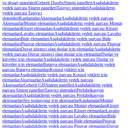
ve deşarj sistemleri
Geberit Duofix
Sistem panelleri
Aşağıdakilerin
yedek parçası Sistem panelleri
Taşıyıcı sistemleri
Aşağıdakilerin
yedek parçası Taşıyıcı
sistemleri
Kaplamalar
Aksesuarlar
Aşağıdakilerin yedek parçası
Aksesuarlar
Montaj elemanları
Aşağıdakilerin yedek parçası Montaj
elemanları
Klozet elemanları
Aşağıdakilerin yedek parçası Klozet
elemanları
Lavabo elemanları
Aşağıdakilerin yedek parçası Lavabo
elemanları
Bide elemanları
Aşağıdakilerin yedek parçası Bide
elemanları
Pisuvar elemanları
Aşağıdakilerin yedek parçası Pisuvar
elemanları
Duvar süzgeci olan duşlar için elemanlar
Aşağıdakilerin
yedek parçası Duvar süzgeci olan duşlar için elemanlar
Duşlar ve
küvetler için elemanlar
Aşağıdakilerin yedek parçası Duşlar ve
küvetler için elemanlar
Batarya elemanları
Aşağıdakilerin yedek
parçası Batarya elemanları
Konsol yükleri için
elemanlar
Aşağıdakilerin yedek parçası Konsol yükleri için
elemanlar
Aksesuarlar
Aşağıdakilerin yedek parçası
Aksesuarlar
Geberit GIS
Sistem panelleri
Aşağıdakilerin yedek
parçası Sistem panelleri
Taşıyıcı sistemleri
Prefabrikasyon
aksesuarları
Aşağıdakilerin yedek parçası Prefabrikasyon
aksesuarları
Ses izolasyonu için aksesuarlar
Kaplamalar
Montaj
elemanları
Aşağıdakilerin yedek parçası Montaj elemanları
Klozet
elemanları
Aşağıdakilerin yedek parçası Klozet elemanları
Lavabo
elemanları
Aşağıdakilerin yedek parçası Lavabo elemanları
Bide
elemanları
Aşağıdakilerin yedek parçası Bide elemanları
Pisuvar
elemanları
Aşağıdakilerin yedek parçası Pisuvar elemanları
Duvar