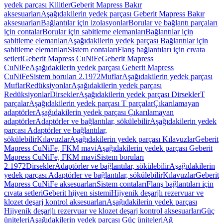
yedek parçası Kilitler
Geberit Mapress Bakır
aksesuarları
Aşağıdakilerin yedek parçası Geberit Mapress Bakır
aksesuarları
Bağlantılar için izolasyonlar
Borular ve bağlantı parçaları
için contalar
Borular için sabitleme elemanları
Bağlantılar için
sabitleme elemanları
Aşağıdakilerin yedek parçası Bağlantılar için
sabitleme elemanları
Sistem contaları
Flanş bağlantıları için cıvata
setleri
Geberit Mapress CuNiFe
Geberit Mapress
CuNiFe
Aşağıdakilerin yedek parçası Geberit Mapress
CuNiFe
Sistem boruları 2.1972
Muflar
Aşağıdakilerin yedek parçası
Muflar
Redüksiyonlar
Aşağıdakilerin yedek parçası
Redüksiyonlar
Dirsekler
Aşağıdakilerin yedek parçası Dirsekler
T
parçalar
Aşağıdakilerin yedek parçası T parçalar
Çıkarılamayan
adaptörler
Aşağıdakilerin yedek parçası Çıkarılamayan
adaptörler
Adaptörler ve bağlantılar, sökülebilir
Aşağıdakilerin yedek
parçası Adaptörler ve bağlantılar,
sökülebilir
Kılavuzlar
Aşağıdakilerin yedek parçası Kılavuzlar
Geberit
Mapress CuNiFe, FKM mavi
Aşağıdakilerin yedek parçası Geberit
Mapress CuNiFe, FKM mavi
Sistem boruları
2.1972
Dirsekler
Adaptörler ve bağlantılar, sökülebilir
Aşağıdakilerin
yedek parçası Adaptörler ve bağlantılar, sökülebilir
Kılavuzlar
Geberit
Mapress CuNiFe aksesuarları
Sistem contaları
Flanş bağlantıları için
cıvata setleri
Geberit hijyen sistemi
Hijyenik deşarjlı rezervuar ve
klozet deşarj kontrol aksesuarları
Aşağıdakilerin yedek parçası
Hijyenik deşarjlı rezervuar ve klozet deşarj kontrol aksesuarları
Güç
üniteleri
Aşağıdakilerin yedek parçası Güç üniteleri
Ağ