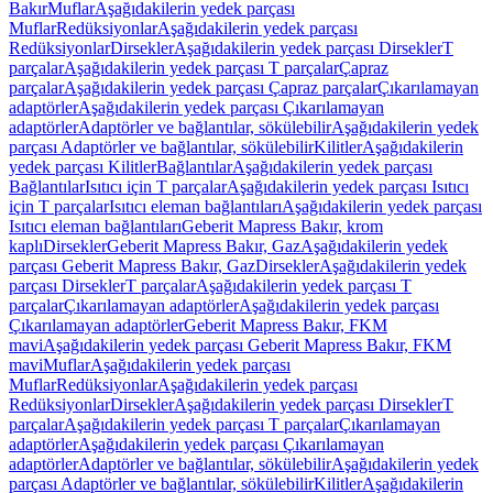
Bakır
Muflar
Aşağıdakilerin yedek parçası
Muflar
Redüksiyonlar
Aşağıdakilerin yedek parçası
Redüksiyonlar
Dirsekler
Aşağıdakilerin yedek parçası Dirsekler
T
parçalar
Aşağıdakilerin yedek parçası T parçalar
Çapraz
parçalar
Aşağıdakilerin yedek parçası Çapraz parçalar
Çıkarılamayan
adaptörler
Aşağıdakilerin yedek parçası Çıkarılamayan
adaptörler
Adaptörler ve bağlantılar, sökülebilir
Aşağıdakilerin yedek
parçası Adaptörler ve bağlantılar, sökülebilir
Kilitler
Aşağıdakilerin
yedek parçası Kilitler
Bağlantılar
Aşağıdakilerin yedek parçası
Bağlantılar
Isıtıcı için T parçalar
Aşağıdakilerin yedek parçası Isıtıcı
için T parçalar
Isıtıcı eleman bağlantıları
Aşağıdakilerin yedek parçası
Isıtıcı eleman bağlantıları
Geberit Mapress Bakır, krom
kaplı
Dirsekler
Geberit Mapress Bakır, Gaz
Aşağıdakilerin yedek
parçası Geberit Mapress Bakır, Gaz
Dirsekler
Aşağıdakilerin yedek
parçası Dirsekler
T parçalar
Aşağıdakilerin yedek parçası T
parçalar
Çıkarılamayan adaptörler
Aşağıdakilerin yedek parçası
Çıkarılamayan adaptörler
Geberit Mapress Bakır, FKM
mavi
Aşağıdakilerin yedek parçası Geberit Mapress Bakır, FKM
mavi
Muflar
Aşağıdakilerin yedek parçası
Muflar
Redüksiyonlar
Aşağıdakilerin yedek parçası
Redüksiyonlar
Dirsekler
Aşağıdakilerin yedek parçası Dirsekler
T
parçalar
Aşağıdakilerin yedek parçası T parçalar
Çıkarılamayan
adaptörler
Aşağıdakilerin yedek parçası Çıkarılamayan
adaptörler
Adaptörler ve bağlantılar, sökülebilir
Aşağıdakilerin yedek
parçası Adaptörler ve bağlantılar, sökülebilir
Kilitler
Aşağıdakilerin