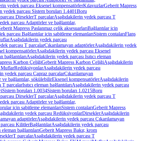
rin yedek parçası Eksenel kompensatörler
Kılavuzlar
Geberit Mapress
n yedek parçası Sistem boruları 1.4401
Boru
parçası Dirsekler
T parçalar
Aşağıdakilerin yedek parçası T
edek parçası Adaptörler ve bağlantılar,
eberit Mapress Paslanmaz çelik aksesuarları
Bağlantılar için
ek parçası Bağlantılar için sabitleme elemanları
Sistem contaları
Flanş
uflar
Aşağıdakilerin yedek parçası
dek parçası T parçalar
Çıkarılamayan adaptörler
Aşağıdakilerin yedek
el kompensatörler
Aşağıdakilerin yedek parçası Eksenel
an bağlantıları
Aşağıdakilerin yedek parçası Isıtıcı eleman
apress Karbon Çeliği
Geberit Mapress Karbon Çeliği
Aşağıdakilerin
 Muflar
Redüksiyonlar
Aşağıdakilerin yedek parçası
in yedek parçası Çapraz parçalar
Çıkarılamayan
ve bağlantılar, sökülebilir
Eksenel kompensatörler
Aşağıdakilerin
n T parçalar
Isıtıcı eleman bağlantıları
Aşağıdakilerin yedek parçası
vi
Sistem boruları 1.0034
Sistem boruları 1.0215
Boru
parçası Dirsekler
T parçalar
Aşağıdakilerin yedek parçası T
edek parçası Adaptörler ve bağlantılar,
orular için sabitleme elemanları
Sistem contaları
Geberit Mapress
ağıdakilerin yedek parçası Redüksiyonlar
Dirsekler
Aşağıdakilerin
lamayan adaptörler
Aşağıdakilerin yedek parçası Çıkarılamayan
parçası Kilitler
Bağlantılar
Aşağıdakilerin yedek parçası
ı eleman bağlantıları
Geberit Mapress Bakır, krom
rsekler
T parçalar
Aşağıdakilerin yedek parçası T