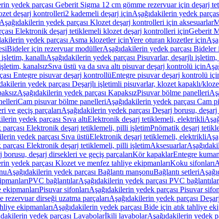
rin yedek parçası Geberit Sigma 12 cm gömme rezervuar için deşarj tetik
zet deşarj kontrolleri
2 kademeli deşarj için
Aşağıdakilerin yedek parçası
Aşağıdakilerin yedek parçası Klozet deşarj kontrolleri için aksesuarlar
M
ası Elektronik deşarj tetiklemeli klozet deşarj kontrolleri için
Geberit M
akilerin yedek parçası Asma klozetler için
Yere oturan klozetler için
Aşağ
esi
Bideler için rezervuar modüller
Aşağıdakilerin yedek parçası Bideler 
 işletim, kanallı
Aşağıdakilerin yedek parçası Pisuvarlar, deşarjlı işletim, 
işletim, kanalsız
Sıva üstü ya da sıva altı pisuvar deşarj kontrolü için
Aşağ
ası Entegre pisuvar deşarj kontrollü
Entegre pisuvar deşarj kontrolü içi
akilerin yedek parçası Deşarjlı işletimli pisuvarlar, klozet kapaklı/kloze
aksız
Aşağıdakilerin yedek parçası Kapaksız
Pisuvar bölme panelleri
Aşa
elleri
Cam pisuvar bölme panelleri
Aşağıdakilerin yedek parçası Cam pi
ri ve geçiş parçaları
Aşağıdakilerin yedek parçası Deşarj borusu, deşarj d
lerin yedek parçası Sıva altı
Elektronik deşarj tetiklemeli, elektrikli
Aşağ
parçası Elektronik deşarj tetiklemeli, pilli işletim
Pnömatik deşarj tetikl
lerin yedek parçası Sıva üstü
Elektronik deşarj tetiklemeli, elektrikli
Aşağ
parçası Elektronik deşarj tetiklemeli, pilli işletim
Aksesuarlar
Aşağıdakil
 borusu, deşarj dirsekleri ve geçiş parçaları
Kör kapaklar
Entegre kuman
rin yedek parçası Klozet ve menfez tahliye ekipmanları
Koku sifonları
A
nu
Aşağıdakilerin yedek parçası Bağlantı manşonu
Bağlantı setleri
Aşağıd
ipmanları
PVC bağlantılar
Aşağıdakilerin yedek parçası PVC bağlantılar
e ekipmanları
Pisuvar sifonları
Aşağıdakilerin yedek parçası Pisuvar sifon
e rezervuar dirseği uzatma parçaları
Aşağıdakilerin yedek parçası Deşarj
ahliye ekipmanları
Aşağıdakilerin yedek parçası Bide için atık tahliye ek
dakilerin yedek parçası Lavabolar
İkili lavabolar
Aşağıdakilerin yedek pa