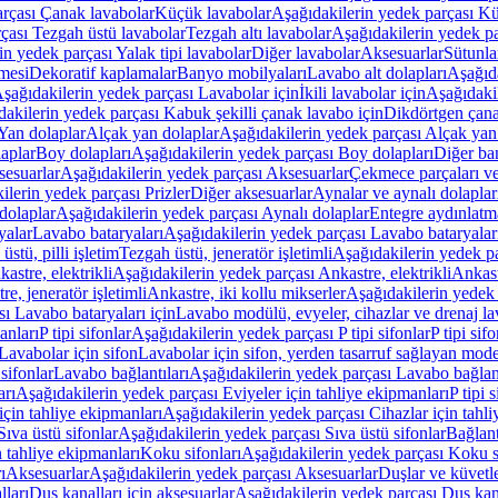
arçası Çanak lavabolar
Küçük lavabolar
Aşağıdakilerin yedek parçası K
çası Tezgah üstü lavabolar
Tezgah altı lavabolar
Aşağıdakilerin yedek pa
in yedek parçası Yalak tipi lavabolar
Diğer lavabolar
Aksesuarlar
Sütunla
mesi
Dekoratif kaplamalar
Banyo mobilyaları
Lavabo alt dolapları
Aşağıda
şağıdakilerin yedek parçası Lavabolar için
İkili lavabolar için
Aşağıdakil
akilerin yedek parçası Kabuk şekilli çanak lavabo için
Dikdörtgen çana
Yan dolaplar
Alçak yan dolaplar
Aşağıdakilerin yedek parçası Alçak yan
laplar
Boy dolapları
Aşağıdakilerin yedek parçası Boy dolapları
Diğer ba
esuarlar
Aşağıdakilerin yedek parçası Aksesuarlar
Çekmece parçaları ve
ilerin yedek parçası Prizler
Diğer aksesuarlar
Aynalar ve aynalı dolaplar
dolaplar
Aşağıdakilerin yedek parçası Aynalı dolaplar
Entegre aydınlatm
yalar
Lavabo bataryaları
Aşağıdakilerin yedek parçası Lavabo bataryalar
stü, pilli işletim
Tezgah üstü, jeneratör işletimli
Aşağıdakilerin yedek par
astre, elektrikli
Aşağıdakilerin yedek parçası Ankastre, elektrikli
Ankastr
e, jeneratör işletimli
Ankastre, iki kollu mikserler
Aşağıdakilerin yedek 
ı Lavabo bataryaları için
Lavabo modülü, evyeler, cihazlar ve drenaj lava
anları
P tipi sifonlar
Aşağıdakilerin yedek parçası P tipi sifonlar
P tipi sif
Lavabolar için sifon
Lavabolar için sifon, yerden tasarruf sağlayan mode
sifonlar
Lavabo bağlantıları
Aşağıdakilerin yedek parçası Lavabo bağlant
arı
Aşağıdakilerin yedek parçası Eviyeler için tahliye ekipmanları
P tipi 
için tahliye ekipmanları
Aşağıdakilerin yedek parçası Cihazlar için tahli
Sıva üstü sifonlar
Aşağıdakilerin yedek parçası Sıva üstü sifonlar
Bağlant
n tahliye ekipmanları
Koku sifonları
Aşağıdakilerin yedek parçası Koku s
ı
Aksesuarlar
Aşağıdakilerin yedek parçası Aksesuarlar
Duşlar ve küvetl
lları
Duş kanalları için aksesuarlar
Aşağıdakilerin yedek parçası Duş kana