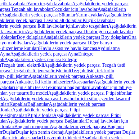
üçük lavabolar
Yarım tezgah lavabolar
Aşağıdakilerin yedek parçası
rçası Tezgah altı lavabolar
Çocuklar için lavabolar
Aşağıdakilerin
r
Aşağıdakilerin yedek parçası Sütunlar
Yarım ayaklar
Aşağıdakilerin
kilerin yedek parçası Lavabo alt dolapları
Küçük lavabolar
erin yedek parçası İkili lavabolar için
Lavabo tezgahları
Aşağıdakilerin
k lavabo için
Aşağıdakilerin yedek parçası Dikdörtgen çanak lavabo
 dolaplar
Boy dolapları
Aşağıdakilerin yedek parçası Boy dolapları
Orta
nyo mobilyaları
Aşağıdakilerin yedek parçası Diğer banyo
 düzenleme kutuları
Havlu askısı ve havlu kancası
Aydınlatma
Ayna
Aşağıdakilerin yedek parçası Ayna
Entegre
alı
Aşağıdakilerin yedek parçası Entegre
ı
Tezgah üstü, elektrikli
Aşağıdakilerin yedek parçası Tezgah üstü,
çası Tezgah üstü, jeneratör işletimli
Tezgah üstü, tek kollu
e, pilli işletim
Aşağıdakilerin yedek parçası Ankastre, pilli
parçası Ankastre, iki kollu mikserler
Aksesuarlar
Aşağıdakilerin yedek
boları için sıhhi tesisat ekipmanı bağlantıları
Lavabolar için tahliye
onlar, yer tasarruflu model
Aşağıdakilerin yedek parçası P tipi sifonlar,
l
Aşağıdakilerin yedek parçası Lavabolar için sifon, yerden tasarruf
ıları
Kapaklar
Bağlantılar
Aşağıdakilerin yedek parçası
sifonlar
Aşağıdakilerin yedek parçası P tipi
ye ekipmanları
P tipi sifonlar
Aşağıdakilerin yedek parçası P tipi
ılar
Aşağıdakilerin yedek parçası Bağlantılar
Drenaj lavaboları için
ifonları
Bağlantı manşonu
Aşağıdakilerin yedek parçası Bağlantı
er
Duşlar
Duşlar için zemin drenajı
Aşağıdakilerin yedek parçası Duşlar
lları için aksesuarlar
Duş zemini giderleri
Aşağıdakilerin yedek