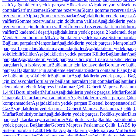
asılı
Aşağıdakilerin yedek parçası Yüksek asılı
Alçak ve yarı yüksek ası
contalar
Sarf malzemesi
Gömme rezervuar
Sigma gömme rezervuarlar
A
rezervuarlar
Alpha gömme rezervuarlar
Aşağıdakilerin yedek parçası 
valfleri
Gömme rezervuarlar için doldurma valfleri
Aşağıdakilerin yede
rezervuarlar için doldurma valfleri
Üniversal rezervuarlar için doldurma
valfleri
2 kademeli deşarj
Aşağıdakilerin yedek parçası 2 kademeli deşa
Mepla
Sistem boruları ML
Aşağıdakilerin yedek parçası Sistem borula
Bağlantı parçaları
Manşonlar
Aşağıdakilerin yedek parçası Manşonlar
R
parçası T parçalar
Çıkarılamayan adaptörler
Aşağıdakilerin yedek parç
sökülebilir
Kilitler
Aşağıdakilerin yedek parçası Kilitler
Bağlantılar
Aşağ
parçalar
Aşağıdakilerin yedek parçası Isıtıcı için T parçalar
Isıtıcı elem
parçaları için izolasyonlar
Bağlantılar için izolasyonlar
Borular ve bağlan
parçası Bağlantılar için sabitleme elemanları
Sistem contaları
Flanş bağla
ve bağlantılar, sökülebilir
Bağlantılar
Aşağıdakilerin yedek parçası Bağl
için izolasyonlar
Borular ve bağlantı parçaları için contalar
Bağlantılar 
elemanları
Geberit Mapress Paslanmaz Çelik
Geberit Mapress Paslanm
1.4401
Boru nipelleri
Muflar
Aşağıdakilerin yedek parçası Muflar
Redük
T parçalar
Çıkarılamayan adaptörler
Aşağıdakilerin yedek parçası Çıka
kompensatörler
Aşağıdakilerin yedek parçası Eksenel kompensatörler
Gaz
Aşağıdakilerin yedek parçası Geberit Mapress Paslanmaz Çelik, 
Muflar
Redüksiyonlar
Aşağıdakilerin yedek parçası Redüksiyonlar
Dirs
parçası Çıkarılamayan adaptörler
Adaptörler ve bağlantılar, sökülebilir
yedek parçası Bağlantılar
Geberit Mapress Paslanmaz Çelik, LABS iç
Sistem boruları 1.4401
Muflar
Aşağıdakilerin yedek parçası Muflar
Red
parçası T parçalar
Çıkarılamayan adaptörler
Aşağıdakilerin yedek parç