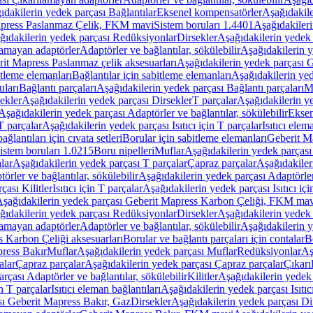
ıdakilerin yedek parçası Bağlantılar
Eksenel kompensatörler
Aşağıdakile
Mapress Paslanmaz Çelik, FKM mavi
Sistem boruları 1.4401
Aşağıdakileri
ğıdakilerin yedek parçası Redüksiyonlar
Dirsekler
Aşağıdakilerin yedek 
lamayan adaptörler
Adaptörler ve bağlantılar, sökülebilir
Aşağıdakilerin y
it Mapress Paslanmaz çelik aksesuarları
Aşağıdakilerin yedek parçası G
itleme elemanları
Bağlantılar için sabitleme elemanları
Aşağıdakilerin yed
uları
Bağlantı parçaları
Aşağıdakilerin yedek parçası Bağlantı parçaları
M
ekler
Aşağıdakilerin yedek parçası Dirsekler
T parçalar
Aşağıdakilerin ye
Aşağıdakilerin yedek parçası Adaptörler ve bağlantılar, sökülebilir
Eksen
 T parçalar
Aşağıdakilerin yedek parçası Isıtıcı için T parçalar
Isıtıcı elem
ağlantıları için cıvata setleri
Borular için sabitleme elemanları
Geberit M
istem boruları 1.0215
Boru nipelleri
Muflar
Aşağıdakilerin yedek parçası
lar
Aşağıdakilerin yedek parçası T parçalar
Çapraz parçalar
Aşağıdakiler
örler ve bağlantılar, sökülebilir
Aşağıdakilerin yedek parçası Adaptörler 
çası Kilitler
Isıtıcı için T parçalar
Aşağıdakilerin yedek parçası Isıtıcı içi
şağıdakilerin yedek parçası Geberit Mapress Karbon Çeliği, FKM ma
ğıdakilerin yedek parçası Redüksiyonlar
Dirsekler
Aşağıdakilerin yedek 
lamayan adaptörler
Adaptörler ve bağlantılar, sökülebilir
Aşağıdakilerin y
 Karbon Çeliği aksesuarları
Borular ve bağlantı parçaları için contalar
B
press Bakır
Muflar
Aşağıdakilerin yedek parçası Muflar
Redüksiyonlar
Aş
alar
Çapraz parçalar
Aşağıdakilerin yedek parçası Çapraz parçalar
Çıkarı
rçası Adaptörler ve bağlantılar, sökülebilir
Kilitler
Aşağıdakilerin yedek 
in T parçalar
Isıtıcı eleman bağlantıları
Aşağıdakilerin yedek parçası Isıtıc
sı Geberit Mapress Bakır, Gaz
Dirsekler
Aşağıdakilerin yedek parçası Di