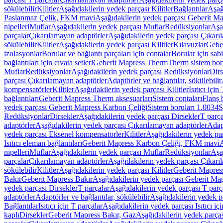
sökülebilir
Kilitler
Aşağıdakilerin yedek parçası Kilitler
Bağlantılar
Aşağ
Paslanmaz Çelik, FKM mavi
Aşağıdakilerin yedek parçası Geberit 
nipelleri
Muflar
Aşağıdakilerin yedek parçası Muflar
Redüksiyonlar
Aşa
parçalar
Çıkarılamayan adaptörler
Aşağıdakilerin yedek parçası Çıkarı
sökülebilir
Kilitler
Aşağıdakilerin yedek parçası Kilitler
Kılavuzlar
Geber
izolasyonlar
Borular ve bağlantı parçaları için contalar
Borular için sab
bağlantıları için cıvata setleri
Geberit Mapress Therm
Therm sistem bor
Muflar
Redüksiyonlar
Aşağıdakilerin yedek parçası Redüksiyonlar
Dirs
parçası Çıkarılamayan adaptörler
Adaptörler ve bağlantılar, sökülebilir
kompensatörler
Kilitler
Aşağıdakilerin yedek parçası Kilitler
Isıtıcı için
bağlantıları
Geberit Mapress Therm aksesuarları
Sistem contaları
Flanş b
yedek parçası Geberit Mapress Karbon Çeliği
Sistem boruları 1.0034
S
Redüksiyonlar
Dirsekler
Aşağıdakilerin yedek parçası Dirsekler
T parça
adaptörler
Aşağıdakilerin yedek parçası Çıkarılamayan adaptörler
Adapt
yedek parçası Eksenel kompensatörler
Kilitler
Aşağıdakilerin yedek par
Isıtıcı eleman bağlantıları
Geberit Mapress Karbon Çeliği, FKM mavi
A
nipelleri
Muflar
Aşağıdakilerin yedek parçası Muflar
Redüksiyonlar
Aşa
parçalar
Çıkarılamayan adaptörler
Aşağıdakilerin yedek parçası Çıkarı
sökülebilir
Kilitler
Aşağıdakilerin yedek parçası Kilitler
Geberit Mapress
Bakır
Geberit Mapress Bakır
Aşağıdakilerin yedek parçası Geberit Ma
yedek parçası Dirsekler
T parçalar
Aşağıdakilerin yedek parçası T parç
adaptörler
Adaptörler ve bağlantılar, sökülebilir
Aşağıdakilerin yedek pa
Bağlantılar
Isıtıcı için T parçalar
Aşağıdakilerin yedek parçası Isıtıcı iç
kaplı
Dirsekler
Geberit Mapress Bakır, Gaz
Aşağıdakilerin yedek parça