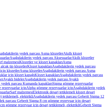
ağıdakilerin yedek parçası Asma klozetler
Akıllı klozet
uarlar
Aşağıdakilerin yedek parçası Aksesuarlar
Akıllı klozetler
rf malzemesi
Klozetler ve klozet kapakları
Asma
alçak tip klozetler
Klozet kapakları
Aşağıdakilerin yedek parçası
çin klozetler
Asma klozetler
Aşağıdakilerin yedek parçası Asma
klar için klozet kapağı
Klozet kapakları
Aşağıdakilerin yedek parçası
er
Ayaklı bideler
Aşağıdakilerin yedek parçası Ayaklı
n yedek parçası Kumanda kapakları
Sigma gömme rezervuarlar
rezervuarlar için
Alpha gömme rezervuarlar için
Aşağıdakilerin yedek
suarlar
Sarf malzemesi
Elektronik deşarj tetiklemeli klozet deşarj
tetiklemeli, elektrikli
Aşağıdakilerin yedek parçası Geberit Sigma 12
dek parçası Geberit Sigma 8 cm gömme rezervuar için deşarj
m gömme rezervuar için deşarj tetiklemeli, elektrikli
Geberit Sigma