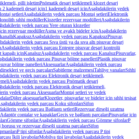
lemeli, pilli işletim
Pnömatik deşarj tetiklemeli klozet deşarj
 2 kademeli deşarj için
1 kademeli deşarj için
Aşağıdakilerin yedek
ontaj setleri
Aşağıdakilerin yedek parçası Montaj setleri
Elektronik
onolith sıhhi modüller
Klozetler rezervuar modülleri
Aşağıdakilerin
ıdakilerin yedek parçası Yere oturan klozetler
için rezervuar modüller
Asma ve ayaklı bideler için
Aşağıdakilerin
kanallı
Kapaksız
Aşağıdakilerin yedek parçası Kapaksız
Pisuvar,
ıdakilerin yedek parçası Sıva üstü ya da sıva altı pisuvar deşarj
n
Aşağıdakilerin yedek parçası Entegre pisuvar deşarj kontrolü
t kapağı için
Kanalsız
Aşağıdakilerin yedek parçası Kanalsız
Pisuvarlar,
ğıdakilerin yedek parçası Pisuvar bölme panelleri
Plastik pisuvar
suvar bölme panelleri
Aksesuarlar
Aşağıdakilerin yedek parçası
irsekleri ve geçiş parçaları
Sabitleme malzemesi
Tahliye vanaları
Sıhhi
ıdakilerin yedek parçası Elektronik deşarj tetiklemeli,
emeli
Aşağıdakilerin yedek parçası Pnömatik deşarj
ıdakilerin yedek parçası Elektronik deşarj tetiklemeli,
erin yedek parçası Aksesuarlar
Montaj setleri ve yedek
dalar
Diğer aksesuarlar
Klozetler, pisuvarlar ve bideler için sıhhi tesisat
şağıdakilerin yedek parçası Koku sifonları
Sifon
akilerin yedek parçası Bağlantı setleri
Rezervuar dirseği uzatma
Adaptör contalar ve kapaklar
Geçiş ve bağlantı parçaları
Pisuvarlar için
ları
Gömme sifonlar
Aşağıdakilerin yedek parçası Gömme sifonlar
P
 borusu ve rezervuar dirseği uzatma parçaları
Sifon
ipmanları
P tipi sifonlar
Aşağıdakilerin yedek parçası P tipi
rçası İkili lavabolar
Mobilya tipi lavabolar
Aşağıdakilerin yedek