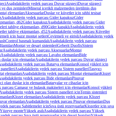
geci
Aşağıdakilerin yedek parçası Duvar süzgeci
Duvar süzgeci
i ve duş zeminleri
Mineral içerikli malzemeden üretilmiş duş
ntaj elemanları
Aksesuarlar
Duşlar ve küvetler için sıhhi tesisat
z
Aşağıdakilerin yedek parçası Gider kapaksız
Gider
ipmanları, d62
Gider kapaksız
Aşağıdakilerin yedek parçası Gider
leri tahliye ekipmanları, d90
Gider kapaklı
Aşağıdakilerin yedek
tler tahliye ekipmanları, d52
Aşağıdakilerin yedek parçası Küvetler
meli için hazır montaj setleri
Çevirmeli ve girişli
Aşağıdakilerin yedek
ushControl basmalı kumandalı
Aşağıdakilerin yedek parçası
lantıları
Montaj ve deşarj sistemleri
Geberit Duofix
Sistem
ar
Aşağıdakilerin yedek parçası Aksesuarlar
Montaj
ı
Aşağıdakilerin yedek parçası Lavabo elemanları
Bide
 duşlar için elemanlar
Aşağıdakilerin yedek parçası Duvar süzgeci
şağıdakilerin yedek parçası Batarya elemanları
Konsol yükleri için
 panelleri
Aşağıdakilerin yedek parçası Sistem panelleri
Taşıyıcı
aj elemanları
Aşağıdakilerin yedek parçası Montaj elemanları
Klozet
şağıdakilerin yedek parçası Bide elemanları
Pisuvar
i olan duşlar için elemanlar
Bataryalar ve cihazlar için
 parçası Çamaşır ve bulaşık makineleri için elemanlar
Konsol yükleri
Aşağıdakilerin yedek parçası Sistem panelleri için
Temin sistemleri
emanları
Klozet elemanları
Aşağıdakilerin yedek parçası Klozet
suvar elemanları
Aşağıdakilerin yedek parçası Pisuvar elemanları
Duş
edek parçası Sabitlemeler için
Sıva üstü rezervuarlar
Klozetler için sıva
ı Yüzeye monte
Yüksek asılı
Aşağıdakilerin yedek parçası Yüksek
yedek parçası Sıva üstü rezervuarlar için deşarj boruları
Yüksek