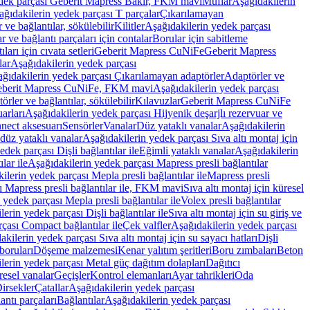
edek parçası Geberit Mapress Bakır, FKM mavi
Muflar
Aşağıdakilerin
ağıdakilerin yedek parçası T parçalar
Çıkarılamayan
ve bağlantılar, sökülebilir
Kilitler
Aşağıdakilerin yedek parçası
r ve bağlantı parçaları için contalar
Borular için sabitleme
ları için cıvata setleri
Geberit Mapress CuNiFe
Geberit Mapress
lar
Aşağıdakilerin yedek parçası
ğıdakilerin yedek parçası Çıkarılamayan adaptörler
Adaptörler ve
berit Mapress CuNiFe, FKM mavi
Aşağıdakilerin yedek parçası
rler ve bağlantılar, sökülebilir
Kılavuzlar
Geberit Mapress CuNiFe
arları
Aşağıdakilerin yedek parçası Hijyenik deşarjlı rezervuar ve
nnect aksesuarı
Sensörler
Vanalar
Düz yataklı vanalar
Aşağıdakilerin
 düz yataklı vanalar
Aşağıdakilerin yedek parçası Sıva altı montaj için
dek parçası Dişli bağlantılar ile
Eğimli yataklı vanalar
Aşağıdakilerin
lar ile
Aşağıdakilerin yedek parçası Mapress presli bağlantılar
ilerin yedek parçası Mepla presli bağlantılar ile
Mapress presli
ı Mapress presli bağlantılar ile, FKM mavi
Sıva altı montaj için küresel
 yedek parçası Mepla presli bağlantılar ile
Volex presli bağlantılar
erin yedek parçası Dişli bağlantılar ile
Sıva altı montaj için su giriş ve
çası Compact bağlantılar ile
Çek valfler
Aşağıdakilerin yedek parçası
kilerin yedek parçası Sıva altı montaj için su sayacı hatları
Dişli
boruları
Döşeme malzemesi
Kenar yalıtım şeritleri
Boru zımbaları
Beton
lerin yedek parçası Metal güç dağıtım dolapları
Dağıtıcı
esel vanalar
Geçişler
Kontrol elemanları
Ayar tahrikleri
Oda
irsekler
Çatallar
Aşağıdakilerin yedek parçası
antı parçaları
Bağlantılar
Aşağıdakilerin yedek parçası