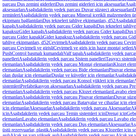
parçası Duş zemini giderleri
Duş zemini giderleri için aksesuarlar
Aşağı
aksesuarları
Aşağıdakilerin yedek parçası Duvar süzgeci aksesuarları
D
zeminleri
Aşağıdakilerin yedek parçası Mineral içerikli malzemeden ür
ekipmanı bağlantıları
Duş tekneleri tahliye ekipmanları, d52
Aşağıdakil
kapağı
Aşağıdakilerin yedek parçası Gider kapağı
Duş tekneleri tahliy
kapaksız
Gider kapağı
Aşağıdakilerin yedek parçası Gider kapağı
Duş t
parçası Gider kapaklı
Gider kapaksız
Aşağıdakilerin yedek parçası Gid
tahliye ekipmanları, d52
Çevirmeli
Aşağıdakilerin yedek parçası Çevir
parçası Çevirmeli ve girişli
Çevirmeli ve giriş için hazır montaj setleri
A
PushControl basmalı kumandalı
Valf tapalı
Aşağıdakilerin yedek parçası
panelleri
Aşağıdakilerin yedek parçası Sistem panelleri
Taşıyıcı sisteml
elemanları
Aşağıdakilerin yedek parçası Montaj elemanları
Klozet elem
elemanları
Aşağıdakilerin yedek parçası Bide elemanları
Pisuvar elema
olan duşlar için elemanlar
Duşlar ve küvetler için elemanlar
Aşağıdakile
elemanlar
Aşağıdakilerin yedek parçası Konsol yükleri için elemanlar
A
sistemleri
Prefabrikasyon aksesuarları
Aşağıdakilerin yedek parçası Pre
elemanları
Aşağıdakilerin yedek parçası Klozet elemanları
Lavabo elem
elemanları
Aşağıdakilerin yedek parçası Pisuvar elemanları
Duvar süzge
elemanlar
Aşağıdakilerin yedek parçası Bataryalar ve cihazlar için ele
için elemanlar
Aksesuarlar
Aşağıdakilerin yedek parçası Aksesuarlar
Ak
için
Aşağıdakilerin yedek parçası Temin sistemleri için
Drenaj için
Gebe
elemanları
Lavabo elemanları
Aşağıdakilerin yedek parçası Lavabo ele
elemanları
Aşağıdakilerin yedek parçası Duş elemanları
Aksesuarlar
Aş
üstü rezervuarlar, plastik
Aşağıdakilerin yedek parçası Klozetler için sıv
asılı
Alçak ve yarı yüksek asılı
Aşağıdakilerin yedek parçası Alçak ve y