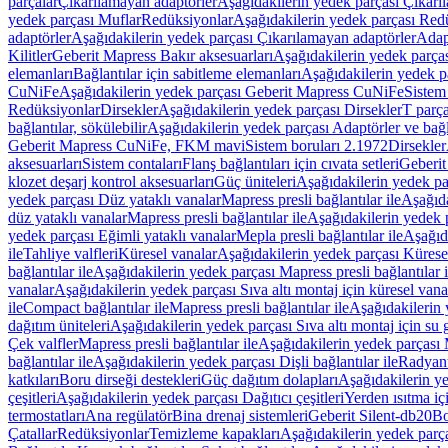
parçalar
Çıkarılamayan adaptörler
Aşağıdakilerin yedek parçası Çıkarı
yedek parçası Muflar
Redüksiyonlar
Aşağıdakilerin yedek parçası Red
adaptörler
Aşağıdakilerin yedek parçası Çıkarılamayan adaptörler
Adapt
Kilitler
Geberit Mapress Bakır aksesuarları
Aşağıdakilerin yedek parças
elemanları
Bağlantılar için sabitleme elemanları
Aşağıdakilerin yedek pa
CuNiFe
Aşağıdakilerin yedek parçası Geberit Mapress CuNiFe
Sistem
Redüksiyonlar
Dirsekler
Aşağıdakilerin yedek parçası Dirsekler
T parça
bağlantılar, sökülebilir
Aşağıdakilerin yedek parçası Adaptörler ve bağla
Geberit Mapress CuNiFe, FKM mavi
Sistem boruları 2.1972
Dirsekler
aksesuarları
Sistem contaları
Flanş bağlantıları için cıvata setleri
Geberit
klozet deşarj kontrol aksesuarları
Güç üniteleri
Aşağıdakilerin yedek pa
yedek parçası Düz yataklı vanalar
Mapress presli bağlantılar ile
Aşağıda
düz yataklı vanalar
Mapress presli bağlantılar ile
Aşağıdakilerin yedek p
yedek parçası Eğimli yataklı vanalar
Mepla presli bağlantılar ile
Aşağıda
ile
Tahliye valfleri
Küresel vanalar
Aşağıdakilerin yedek parçası Kürese
bağlantılar ile
Aşağıdakilerin yedek parçası Mapress presli bağlantılar i
vanalar
Aşağıdakilerin yedek parçası Sıva altı montaj için küresel vana
ile
Compact bağlantılar ile
Mapress presli bağlantılar ile
Aşağıdakilerin 
dağıtım üniteleri
Aşağıdakilerin yedek parçası Sıva altı montaj için su g
Çek valfler
Mapress presli bağlantılar ile
Aşağıdakilerin yedek parçası M
bağlantılar ile
Aşağıdakilerin yedek parçası Dişli bağlantılar ile
Radyant
katkıları
Boru dirseği destekleri
Güç dağıtım dolapları
Aşağıdakilerin ye
çeşitleri
Aşağıdakilerin yedek parçası Dağıtıcı çeşitleri
Yerden ısıtma iç
termostatları
Ana regülatör
Bina drenaj sistemleri
Geberit Silent-db20
Bo
Çatallar
Redüksiyonlar
Temizleme kapakları
Aşağıdakilerin yedek parç