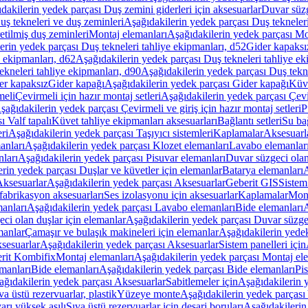
dakilerin yedek parçası Duş zemini giderleri için aksesuarlar
Duvar süz
uş tekneleri ve duş zeminleri
Aşağıdakilerin yedek parçası Duş tekneler
etilmiş duş zeminleri
Montaj elemanları
Aşağıdakilerin yedek parçası Mo
erin yedek parçası Duş tekneleri tahliye ekipmanları, d52
Gider kapaksı
e ekipmanları, d62
Aşağıdakilerin yedek parçası Duş tekneleri tahliye ek
ekneleri tahliye ekipmanları, d90
Aşağıdakilerin yedek parçası Duş tekne
er kapaksız
Gider kapağı
Aşağıdakilerin yedek parçası Gider kapağı
Küve
meli
Çevirmeli için hazır montaj setleri
Aşağıdakilerin yedek parçası Çevir
şağıdakilerin yedek parçası Çevirmeli ve giriş için hazır montaj setleri
P
 Valf tapalı
Küvet tahliye ekipmanları aksesuarları
Bağlantı setleri
Su bağ
eri
Aşağıdakilerin yedek parçası Taşıyıcı sistemleri
Kaplamalar
Aksesuarl
anları
Aşağıdakilerin yedek parçası Klozet elemanları
Lavabo elemanlar
nları
Aşağıdakilerin yedek parçası Pisuvar elemanları
Duvar süzgeci olan
rin yedek parçası Duşlar ve küvetler için elemanlar
Batarya elemanları
A
ksesuarlar
Aşağıdakilerin yedek parçası Aksesuarlar
Geberit GIS
Sistem
fabrikasyon aksesuarları
Ses izolasyonu için aksesuarlar
Kaplamalar
Mont
anları
Aşağıdakilerin yedek parçası Lavabo elemanları
Bide elemanları
A
ci olan duşlar için elemanlar
Aşağıdakilerin yedek parçası Duvar süzgec
manlar
Çamaşır ve bulaşık makineleri için elemanlar
Aşağıdakilerin yedek
sesuarlar
Aşağıdakilerin yedek parçası Aksesuarlar
Sistem panelleri için
rit Kombifix
Montaj elemanları
Aşağıdakilerin yedek parçası Montaj el
manları
Bide elemanları
Aşağıdakilerin yedek parçası Bide elemanları
Pi
ağıdakilerin yedek parçası Aksesuarlar
Sabitlemeler için
Aşağıdakilerin y
a üstü rezervuarlar, plastik
Yüzeye monte
Aşağıdakilerin yedek parças
arı yüksek asılı
Sıva üstü rezervuarlar için deşarj boruları
Aşağıdakilerin 