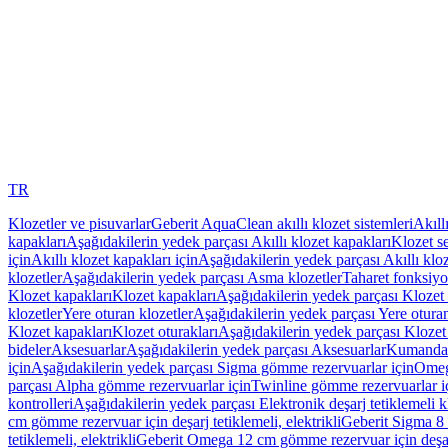
TR
Klozetler ve pisuvarlar
Geberit AquaClean akıllı klozet sistemleri
Akıll
kapakları
Aşağıdakilerin yedek parçası Akıllı klozet kapakları
Klozet se
için
Akıllı klozet kapakları için
Aşağıdakilerin yedek parçası Akıllı kloz
klozetler
Aşağıdakilerin yedek parçası Asma klozetler
Taharet fonksiyon
Klozet kapakları
Klozet kapakları
Aşağıdakilerin yedek parçası Klozet 
klozetler
Yere oturan klozetler
Aşağıdakilerin yedek parçası Yere oturan
Klozet kapakları
Klozet oturakları
Aşağıdakilerin yedek parçası Klozet 
bideler
Aksesuarlar
Aşağıdakilerin yedek parçası Aksesuarlar
Kumanda k
için
Aşağıdakilerin yedek parçası Sigma gömme rezervuarlar için
Omeg
parçası Alpha gömme rezervuarlar için
Twinline gömme rezervuarlar i
kontrolleri
Aşağıdakilerin yedek parçası Elektronik deşarj tetiklemeli kl
cm gömme rezervuar için deşarj tetiklemeli, elektrikli
Geberit Sigma 8 c
tetiklemeli, elektrikli
Geberit Omega 12 cm gömme rezervuar için deşarj 