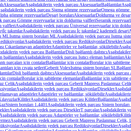
lı
Aksesuarlar
Aşağıdakilerin yedek parçası Aksesuarlar
Bağlantılar
Aşağı
şağıdakilerin yedek parçası Sigma gömme rezervuarlar
Omega gömme r
Alpha gömme rezervuarlar
Deşarj boruları
Aksesuarlar
Doldurma ve deşarj
k parçası Gömme rezervuarlar için doldurma valfleri
Seramik rezervuarla
 valfleri
Aşağıdakilerin yedek parçası Üniversal rezervuarlar için doldu
rj
İç takımlar
Aşağıdakilerin yedek parçası İç takımlar
2 kademeli deşarj
A
rı ML
Isıtma sistem boruları ML
Aşağıdakilerin yedek parçası Isıtma sis
edüksiyonlar
Aşağıdakilerin yedek parçası Redüksiyonlar
Dirsekler
Aşağ
ası Çıkarılamayan adaptörler
Adaptörler ve bağlantılar, sökülebilir
Aşağıd
ıdakilerin yedek parçası Bağlantılar
Dişli bağlantılı dağıtıcı
Aşağıdakileri
an bağlantıları
Aşağıdakilerin yedek parçası Isıtıcı eleman bağlantıları
Aks
tı parçaları için contalar
Bağlantılar için contalar
Borular için sabitleme
ntıları için cıvata setleri
Geberit Volex
Isıtma sistem boruları SL
Bağlantı
antılar
Dişli bağlantılı dağıtıcı
Aksesuarlar
Aşağıdakilerin yedek parçası 
için contalar
Borular için sabitleme elemanları
Bağlantılar için sabitleme 
az Çelik
Aşağıdakilerin yedek parçası Geberit Mapress Paslanmaz Çeli
siyonlar
Aşağıdakilerin yedek parçası Redüksiyonlar
Dirsekler
Aşağıdak
rılamayan adaptörler
Adaptörler ve bağlantılar, sökülebilir
Aşağıdakilerin
Kılavuzlar
Kilitler
Aşağıdakilerin yedek parçası Kilitler
Bağlantılar
Aşağıda
Gaz
Sistem boruları 1.4401
Aşağıdakilerin yedek parçası Sistem boruları
ekler
Aşağıdakilerin yedek parçası Dirsekler
T parçalar
Aşağıdakilerin ye
Aşağıdakilerin yedek parçası Adaptörler ve bağlantılar, sökülebilir
Kilitl
ermez
Aşağıdakilerin yedek parçası Geberit Mapress Paslanmaz Çelik
üksiyonlar
Aşağıdakilerin yedek parçası Redüksiyonlar
Dirsekler
Aşağıda
ası Çıkarılamayan adaptörler
Adaptörler ve bağlantılar, sökülebilir
Aşağıd