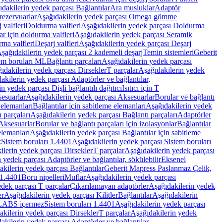
dakilerin yedek parçası Bağlantılar
Ara musluklar
Adaptör
ezervuarlar
Aşağıdakilerin yedek parçası Omega gömme
 valfleri
Doldurma valfleri
Aşağıdakilerin yedek parçası Doldurma
r için doldurma valfleri
Aşağıdakilerin yedek parçası Seramik
rma valfleri
Deşarj valfleri
Aşağıdakilerin yedek parçası Deşarj
şağıdakilerin yedek parçası 2 kademeli deşarj
Temin sistemleri
Geberit
tem boruları ML
Bağlantı parçaları
Aşağıdakilerin yedek parçası
ıdakilerin yedek parçası Dirsekler
T parçalar
Aşağıdakilerin yedek
akilerin yedek parçası Adaptörler ve bağlantılar,
n yedek parçası Dişli bağlantılı dağıtıcı
Isıtıcı için T
esuarlar
Aşağıdakilerin yedek parçası Aksesuarlar
Borular ve bağlantı
 elemanları
Bağlantılar için sabitleme elemanları
Aşağıdakilerin yedek
 parçaları
Aşağıdakilerin yedek parçası Bağlantı parçaları
Adaptörler
Aksesuarlar
Borular ve bağlantı parçaları için izolasyonlar
Bağlantılar
elemanları
Aşağıdakilerin yedek parçası Bağlantılar için sabitleme
k
Sistem boruları 1.4401
Aşağıdakilerin yedek parçası Sistem boruları
ilerin yedek parçası Dirsekler
T parçalar
Aşağıdakilerin yedek parçası
 yedek parçası Adaptörler ve bağlantılar, sökülebilir
Eksenel
kilerin yedek parçası Bağlantılar
Geberit Mapress Paslanmaz Çelik,
 1.4401
Boru nipelleri
Muflar
Aşağıdakilerin yedek parçası
dek parçası T parçalar
Çıkarılamayan adaptörler
Aşağıdakilerin yedek
er
Aşağıdakilerin yedek parçası Kilitler
Bağlantılar
Aşağıdakilerin
, LABS içermez
Sistem boruları 1.4401
Aşağıdakilerin yedek parçası
kilerin yedek parçası Dirsekler
T parçalar
Aşağıdakilerin yedek
akilerin yedek parçası Adaptörler ve bağlantılar,