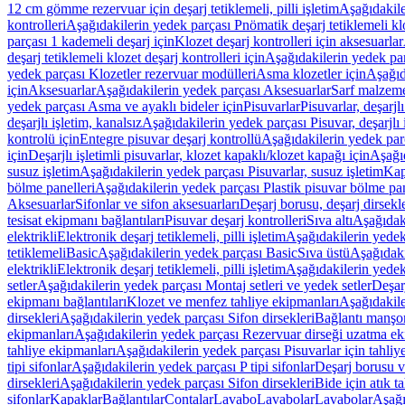
12 cm gömme rezervuar için deşarj tetiklemeli, pilli işletim
Aşağıdakile
kontrolleri
Aşağıdakilerin yedek parçası Pnömatik deşarj tetiklemeli klo
parçası 1 kademeli deşarj için
Klozet deşarj kontrolleri için aksesuarlar
deşarj tetiklemeli klozet deşarj kontrolleri için
Aşağıdakilerin yedek parç
yedek parçası Klozetler rezervuar modülleri
Asma klozetler için
Aşağıd
için
Aksesuarlar
Aşağıdakilerin yedek parçası Aksesuarlar
Sarf malzem
yedek parçası Asma ve ayaklı bideler için
Pisuvarlar
Pisuvarlar, deşarjlı
deşarjlı işletim, kanalsız
Aşağıdakilerin yedek parçası Pisuvar, deşarjlı 
kontrolü için
Entegre pisuvar deşarj kontrollü
Aşağıdakilerin yedek parç
için
Deşarjlı işletimli pisuvarlar, klozet kapaklı/klozet kapağı için
Aşağıd
susuz işletim
Aşağıdakilerin yedek parçası Pisuvarlar, susuz işletim
Kap
bölme panelleri
Aşağıdakilerin yedek parçası Plastik pisuvar bölme pan
Aksesuarlar
Sifonlar ve sifon aksesuarları
Deşarj borusu, deşarj dirsekle
tesisat ekipmanı bağlantıları
Pisuvar deşarj kontrolleri
Sıva altı
Aşağıdaki
elektrikli
Elektronik deşarj tetiklemeli, pilli işletim
Aşağıdakilerin yedek 
tetiklemeli
Basic
Aşağıdakilerin yedek parçası Basic
Sıva üstü
Aşağıdaki
elektrikli
Elektronik deşarj tetiklemeli, pilli işletim
Aşağıdakilerin yedek 
setler
Aşağıdakilerin yedek parçası Montaj setleri ve yedek setler
Deşarj
ekipmanı bağlantıları
Klozet ve menfez tahliye ekipmanları
Aşağıdakile
dirsekleri
Aşağıdakilerin yedek parçası Sifon dirsekleri
Bağlantı manşo
ekipmanları
Aşağıdakilerin yedek parçası Rezervuar dirseği uzatma ek
tahliye ekipmanları
Aşağıdakilerin yedek parçası Pisuvarlar için tahliy
tipi sifonlar
Aşağıdakilerin yedek parçası P tipi sifonlar
Deşarj borusu v
dirsekleri
Aşağıdakilerin yedek parçası Sifon dirsekleri
Bide için atık t
sifonlar
Kapaklar
Bağlantılar
Contalar
Lavabo
Lavabolar
Lavabolar
Aşağı