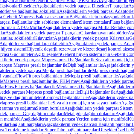
lamayan adaptörler
Geberit Mapress Bakır, FKM mavi
Aşağıdakilerin y
üksiyonlar
Dirsekler
Aşağıdakilerin yedek parçası Dirsekler
T parçalar
Aş
örler ve bağlantılar, sökülebilir
Aşağıdakilerin yedek parçası Adaptörler 
ı Geberit Mapress Bakır aksesuarları
Bağlantılar için izolasyonlar
Borula
rçası Bağlantılar için sabitleme elemanları
Sistem contaları
Flanş bağlantı
 boruları 2.1972
Muflar
Aşağıdakilerin yedek parçası Muflar
Redüksiyon
lar
Aşağıdakilerin yedek parçası T parçalar
Çıkarılamayan adaptörler
Aşa
ntılar, sökülebilir
Kılavuzlar
Aşağıdakilerin yedek parçası Kılavuzlar
Ge
Adaptörler ve bağlantılar, sökülebilir
Aşağıdakilerin yedek parçası Adaptö
 hijyen sistemi
Hijyenik deşarjlı rezervuar ve klozet deşarj kontrol aksesu
rçası Güç üniteleri
Ağ bileşenleri
Geberit hijyen sistemi için Geberit Co
kilerin yedek parçası Mapress presli bağlantılar ile
Sıva altı montaj için
arçası Mapress presli bağlantılar ile
Dişli bağlantılar ile
Aşağıdakilerin ye
kilerin yedek parçası Mepla presli bağlantılar ile
Mapress presli bağlantı
l vanalar
FlowFit pres bağlantıları ile
Mepla presli bağlantılar ile
Aşağıdak
le
Mapress presli bağlantılar ile, FKM mavi
Aşağıdakilerin yedek parças
lar
FlowFit pres bağlantıları ile
Mepla presli bağlantılar ile
Aşağıdakilerin
yedek parçası Mapress presli bağlantılar ile
Dişli bağlantılar ile
Aşağıdakil
iriş ve dağıtım üniteleri
Compact bağlantılar ile
Aşağıdakilerin yedek par
apress presli bağlantılar ile
Sıva altı montaj için su sayacı hatları
Aşağıda
 ısıtma ve soğutma
Sistem boruları
Aşağıdakilerin yedek parçası Sistem 
dek parçası Güç dağıtım dolapları
Metal güç dağıtım dolapları
Aşağıdaki
in manifold
Aşağıdakilerin yedek parçası Yerden ısıtma için manifold
Kür
rular
Bağlantı parçaları
Aşağıdakilerin yedek parçası Bağlantı parçaları
D
ası Temizleme kapakları
SuperTube bağlantı parçaları
Dirsekler
Özel bağl