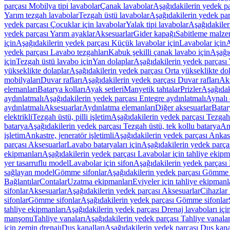
parçası Mobilya tipi lavabolar
Çanak lavabolar
Aşağıdakilerin yedek p
Yarım tezgah lavabolar
Tezgah üstü lavabolar
Aşağıdakilerin yedek par
yedek parçası Çocuklar için lavabolar
Yalak tipi lavabolar
Aşağıdakiler
yedek parçası Yarım ayaklar
Aksesuarlar
Gider kapağı
Sabitleme malze
için
Aşağıdakilerin yedek parçası Küçük lavabolar için
Lavabolar için
A
yedek parçası Lavabo tezgahları
Kabuk şekilli çanak lavabo için
Aşağıd
için
Tezgah üstü lavabo için
Yan dolaplar
Aşağıdakilerin yedek parçası 
yükseklikte dolaplar
Aşağıdakilerin yedek parçası Orta yükseklikte do
mobilyaları
Duvar rafları
Aşağıdakilerin yedek parçası Duvar rafları
Aks
elemanları
Batarya kolları
Ayak setleri
Manyetik tahtalar
Prizler
Aşağıdak
aydınlatmalı
Aşağıdakilerin yedek parçası Entegre aydınlatmalı
Aynalı 
aydınlatmalı
Aksesuarlar
Aydınlatma elemanları
Diğer aksesuarlar
Batar
elektrikli
Tezgah üstü, pilli işletim
Aşağıdakilerin yedek parçası Tezgah ü
batarya
Aşağıdakilerin yedek parçası Tezgah üstü, tek kollu batarya
Ank
işletim
Ankastre, jeneratör işletimli
Aşağıdakilerin yedek parçası Ankastr
parçası Aksesuarlar
Lavabo bataryaları için
Aşağıdakilerin yedek parças
ekipmanları
Aşağıdakilerin yedek parçası Lavabolar için tahliye ekipm
yer tasarruflu model
Lavabolar için sifon
Aşağıdakilerin yedek parçası 
sağlayan model
Gömme sifonlar
Aşağıdakilerin yedek parçası Gömme 
Bağlantılar
Contalar
Uzatma ekipmanları
Eviyeler için tahliye ekipmanl
sifonlar
Aksesuarlar
Aşağıdakilerin yedek parçası Aksesuarlar
Cihazlar 
sifonlar
Gömme sifonlar
Aşağıdakilerin yedek parçası Gömme sifonlar
tahliye ekipmanları
Aşağıdakilerin yedek parçası Drenaj lavaboları içi
manşonu
Tahliye vanaları
Aşağıdakilerin yedek parçası Tahliye vanalar
için zemin drenajı
Duş kanalları
Aşağıdakilerin yedek parçası Duş kana