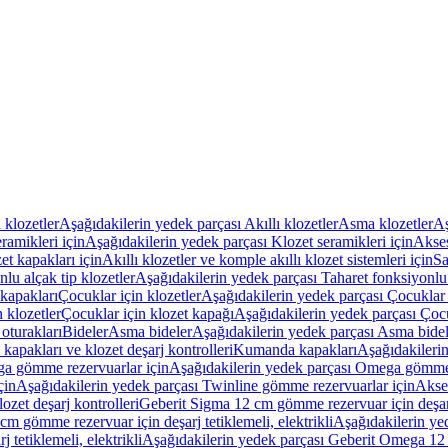
ı klozetler
Aşağıdakilerin yedek parçası Akıllı klozetler
Asma klozetler
Aş
ramikleri için
Aşağıdakilerin yedek parçası Klozet seramikleri için
Akses
et kapakları için
Akıllı klozetler ve komple akıllı klozet sistemleri için
Sa
lu alçak tip klozetler
Aşağıdakilerin yedek parçası Taharet fonksiyonlu 
kapakları
Çocuklar için klozetler
Aşağıdakilerin yedek parçası Çocuklar i
 klozetler
Çocuklar için klozet kapağı
Aşağıdakilerin yedek parçası Çocu
oturakları
Bideler
Asma bideler
Aşağıdakilerin yedek parçası Asma bidel
apakları ve klozet deşarj kontrolleri
Kumanda kapakları
Aşağıdakileri
a gömme rezervuarlar için
Aşağıdakilerin yedek parçası Omega gömme 
çin
Aşağıdakilerin yedek parçası Twinline gömme rezervuarlar için
Akse
ozet deşarj kontrolleri
Geberit Sigma 12 cm gömme rezervuar için deşarj 
m gömme rezervuar için deşarj tetiklemeli, elektrikli
Aşağıdakilerin ye
tetiklemeli, elektrikli
Aşağıdakilerin yedek parçası Geberit Omega 12 c