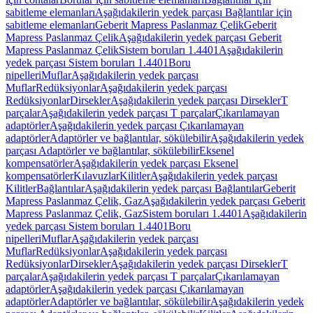
sabitleme elemanları
Aşağıdakilerin yedek parçası Bağlantılar için
sabitleme elemanları
Geberit Mapress Paslanmaz Çelik
Geberit
Mapress Paslanmaz Çelik
Aşağıdakilerin yedek parçası Geberit
Mapress Paslanmaz Çelik
Sistem boruları 1.4401
Aşağıdakilerin
yedek parçası Sistem boruları 1.4401
Boru
nipelleri
Muflar
Aşağıdakilerin yedek parçası
Muflar
Redüksiyonlar
Aşağıdakilerin yedek parçası
Redüksiyonlar
Dirsekler
Aşağıdakilerin yedek parçası Dirsekler
T
parçalar
Aşağıdakilerin yedek parçası T parçalar
Çıkarılamayan
adaptörler
Aşağıdakilerin yedek parçası Çıkarılamayan
adaptörler
Adaptörler ve bağlantılar, sökülebilir
Aşağıdakilerin yedek
parçası Adaptörler ve bağlantılar, sökülebilir
Eksenel
kompensatörler
Aşağıdakilerin yedek parçası Eksenel
kompensatörler
Kılavuzlar
Kilitler
Aşağıdakilerin yedek parçası
Kilitler
Bağlantılar
Aşağıdakilerin yedek parçası Bağlantılar
Geberit
Mapress Paslanmaz Çelik, Gaz
Aşağıdakilerin yedek parçası Geberit
Mapress Paslanmaz Çelik, Gaz
Sistem boruları 1.4401
Aşağıdakilerin
yedek parçası Sistem boruları 1.4401
Boru
nipelleri
Muflar
Aşağıdakilerin yedek parçası
Muflar
Redüksiyonlar
Aşağıdakilerin yedek parçası
Redüksiyonlar
Dirsekler
Aşağıdakilerin yedek parçası Dirsekler
T
parçalar
Aşağıdakilerin yedek parçası T parçalar
Çıkarılamayan
adaptörler
Aşağıdakilerin yedek parçası Çıkarılamayan
adaptörler
Adaptörler ve bağlantılar, sökülebilir
Aşağıdakilerin yedek