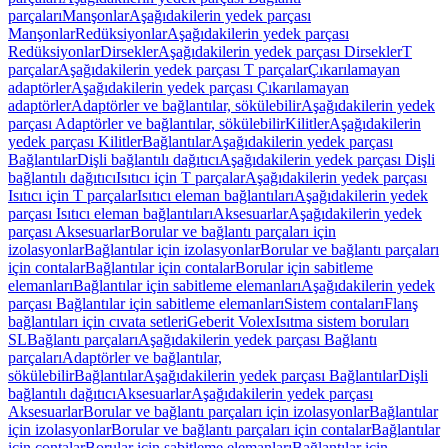
parçaları
Manşonlar
Aşağıdakilerin yedek parçası
Manşonlar
Redüksiyonlar
Aşağıdakilerin yedek parçası
Redüksiyonlar
Dirsekler
Aşağıdakilerin yedek parçası Dirsekler
T
parçalar
Aşağıdakilerin yedek parçası T parçalar
Çıkarılamayan
adaptörler
Aşağıdakilerin yedek parçası Çıkarılamayan
adaptörler
Adaptörler ve bağlantılar, sökülebilir
Aşağıdakilerin yedek
parçası Adaptörler ve bağlantılar, sökülebilir
Kilitler
Aşağıdakilerin
yedek parçası Kilitler
Bağlantılar
Aşağıdakilerin yedek parçası
Bağlantılar
Dişli bağlantılı dağıtıcı
Aşağıdakilerin yedek parçası Dişli
bağlantılı dağıtıcı
Isıtıcı için T parçalar
Aşağıdakilerin yedek parçası
Isıtıcı için T parçalar
Isıtıcı eleman bağlantıları
Aşağıdakilerin yedek
parçası Isıtıcı eleman bağlantıları
Aksesuarlar
Aşağıdakilerin yedek
parçası Aksesuarlar
Borular ve bağlantı parçaları için
izolasyonlar
Bağlantılar için izolasyonlar
Borular ve bağlantı parçaları
için contalar
Bağlantılar için contalar
Borular için sabitleme
elemanları
Bağlantılar için sabitleme elemanları
Aşağıdakilerin yedek
parçası Bağlantılar için sabitleme elemanları
Sistem contaları
Flanş
bağlantıları için cıvata setleri
Geberit Volex
Isıtma sistem boruları
SL
Bağlantı parçaları
Aşağıdakilerin yedek parçası Bağlantı
parçaları
Adaptörler ve bağlantılar,
sökülebilir
Bağlantılar
Aşağıdakilerin yedek parçası Bağlantılar
Dişli
bağlantılı dağıtıcı
Aksesuarlar
Aşağıdakilerin yedek parçası
Aksesuarlar
Borular ve bağlantı parçaları için izolasyonlar
Bağlantılar
için izolasyonlar
Borular ve bağlantı parçaları için contalar
Bağlantılar
için contalar
Borular için sabitleme elemanları
Bağlantılar için