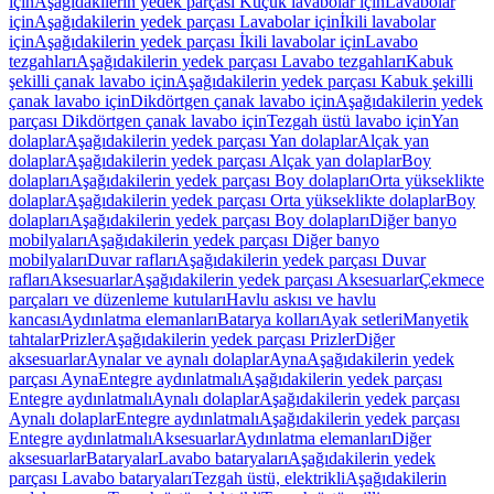
için
Aşağıdakilerin yedek parçası Küçük lavabolar için
Lavabolar
için
Aşağıdakilerin yedek parçası Lavabolar için
İkili lavabolar
için
Aşağıdakilerin yedek parçası İkili lavabolar için
Lavabo
tezgahları
Aşağıdakilerin yedek parçası Lavabo tezgahları
Kabuk
şekilli çanak lavabo için
Aşağıdakilerin yedek parçası Kabuk şekilli
çanak lavabo için
Dikdörtgen çanak lavabo için
Aşağıdakilerin yedek
parçası Dikdörtgen çanak lavabo için
Tezgah üstü lavabo için
Yan
dolaplar
Aşağıdakilerin yedek parçası Yan dolaplar
Alçak yan
dolaplar
Aşağıdakilerin yedek parçası Alçak yan dolaplar
Boy
dolapları
Aşağıdakilerin yedek parçası Boy dolapları
Orta yükseklikte
dolaplar
Aşağıdakilerin yedek parçası Orta yükseklikte dolaplar
Boy
dolapları
Aşağıdakilerin yedek parçası Boy dolapları
Diğer banyo
mobilyaları
Aşağıdakilerin yedek parçası Diğer banyo
mobilyaları
Duvar rafları
Aşağıdakilerin yedek parçası Duvar
rafları
Aksesuarlar
Aşağıdakilerin yedek parçası Aksesuarlar
Çekmece
parçaları ve düzenleme kutuları
Havlu askısı ve havlu
kancası
Aydınlatma elemanları
Batarya kolları
Ayak setleri
Manyetik
tahtalar
Prizler
Aşağıdakilerin yedek parçası Prizler
Diğer
aksesuarlar
Aynalar ve aynalı dolaplar
Ayna
Aşağıdakilerin yedek
parçası Ayna
Entegre aydınlatmalı
Aşağıdakilerin yedek parçası
Entegre aydınlatmalı
Aynalı dolaplar
Aşağıdakilerin yedek parçası
Aynalı dolaplar
Entegre aydınlatmalı
Aşağıdakilerin yedek parçası
Entegre aydınlatmalı
Aksesuarlar
Aydınlatma elemanları
Diğer
aksesuarlar
Bataryalar
Lavabo bataryaları
Aşağıdakilerin yedek
parçası Lavabo bataryaları
Tezgah üstü, elektrikli
Aşağıdakilerin