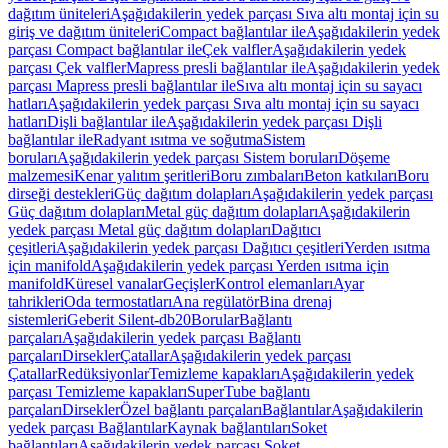
dağıtım üniteleri
Aşağıdakilerin yedek parçası Sıva altı montaj için su
giriş ve dağıtım üniteleri
Compact bağlantılar ile
Aşağıdakilerin yedek
parçası Compact bağlantılar ile
Çek valfler
Aşağıdakilerin yedek
parçası Çek valfler
Mapress presli bağlantılar ile
Aşağıdakilerin yedek
parçası Mapress presli bağlantılar ile
Sıva altı montaj için su sayacı
hatları
Aşağıdakilerin yedek parçası Sıva altı montaj için su sayacı
hatları
Dişli bağlantılar ile
Aşağıdakilerin yedek parçası Dişli
bağlantılar ile
Radyant ısıtma ve soğutma
Sistem
boruları
Aşağıdakilerin yedek parçası Sistem boruları
Döşeme
malzemesi
Kenar yalıtım şeritleri
Boru zımbaları
Beton katkıları
Boru
dirseği destekleri
Güç dağıtım dolapları
Aşağıdakilerin yedek parçası
Güç dağıtım dolapları
Metal güç dağıtım dolapları
Aşağıdakilerin
yedek parçası Metal güç dağıtım dolapları
Dağıtıcı
çeşitleri
Aşağıdakilerin yedek parçası Dağıtıcı çeşitleri
Yerden ısıtma
için manifold
Aşağıdakilerin yedek parçası Yerden ısıtma için
manifold
Küresel vanalar
Geçişler
Kontrol elemanları
Ayar
tahrikleri
Oda termostatları
Ana regülatör
Bina drenaj
sistemleri
Geberit Silent-db20
Borular
Bağlantı
parçaları
Aşağıdakilerin yedek parçası Bağlantı
parçaları
Dirsekler
Çatallar
Aşağıdakilerin yedek parçası
Çatallar
Redüksiyonlar
Temizleme kapakları
Aşağıdakilerin yedek
parçası Temizleme kapakları
SuperTube bağlantı
parçaları
Dirsekler
Özel bağlantı parçaları
Bağlantılar
Aşağıdakilerin
yedek parçası Bağlantılar
Kaynak bağlantıları
Soket
bağlantıları
Aşağıdakilerin yedek parçası Soket