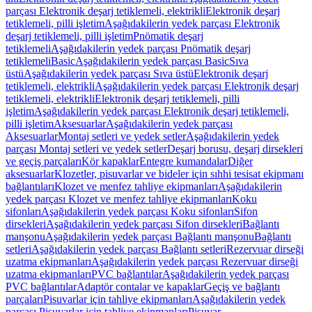
parçası Elektronik deşarj tetiklemeli, elektrikli
Elektronik deşarj
tetiklemeli, pilli işletim
Aşağıdakilerin yedek parçası Elektronik
deşarj tetiklemeli, pilli işletim
Pnömatik deşarj
tetiklemeli
Aşağıdakilerin yedek parçası Pnömatik deşarj
tetiklemeli
Basic
Aşağıdakilerin yedek parçası Basic
Sıva
üstü
Aşağıdakilerin yedek parçası Sıva üstü
Elektronik deşarj
tetiklemeli, elektrikli
Aşağıdakilerin yedek parçası Elektronik deşarj
tetiklemeli, elektrikli
Elektronik deşarj tetiklemeli, pilli
işletim
Aşağıdakilerin yedek parçası Elektronik deşarj tetiklemeli,
pilli işletim
Aksesuarlar
Aşağıdakilerin yedek parçası
Aksesuarlar
Montaj setleri ve yedek setler
Aşağıdakilerin yedek
parçası Montaj setleri ve yedek setler
Deşarj borusu, deşarj dirsekleri
ve geçiş parçaları
Kör kapaklar
Entegre kumandalar
Diğer
aksesuarlar
Klozetler, pisuvarlar ve bideler için sıhhi tesisat ekipmanı
bağlantıları
Klozet ve menfez tahliye ekipmanları
Aşağıdakilerin
yedek parçası Klozet ve menfez tahliye ekipmanları
Koku
sifonları
Aşağıdakilerin yedek parçası Koku sifonları
Sifon
dirsekleri
Aşağıdakilerin yedek parçası Sifon dirsekleri
Bağlantı
manşonu
Aşağıdakilerin yedek parçası Bağlantı manşonu
Bağlantı
setleri
Aşağıdakilerin yedek parçası Bağlantı setleri
Rezervuar dirseği
uzatma ekipmanları
Aşağıdakilerin yedek parçası Rezervuar dirseği
uzatma ekipmanları
PVC bağlantılar
Aşağıdakilerin yedek parçası
PVC bağlantılar
Adaptör contalar ve kapaklar
Geçiş ve bağlantı
parçaları
Pisuvarlar için tahliye ekipmanları
Aşağıdakilerin yedek
parçası Pisuvarlar için tahliye ekipmanları
Pisuvar