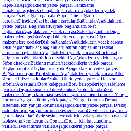
kapakları
Aşağıdakilerin yedek parçası Temizleme
kapakları
Geçişler
Özel bağlantı parçaları
Aşağıdakilerin yedek
parçası Özel bağlantı parçaları
SuperTube bağlantı
parçaları
Dirsekler
Özel bağlantı parçaları
Bağlantılar
Aşağıdakilerin
yedek parçası Bağlantılar
Kaynak bağlantıları
Soket
bağlantıları
Aşağıdakilerin yedek parçası Soket bağlantıları
Diğer
malzemelere geçişler
Aşağıdakilerin yedek parçası Diğer
malzemelere geçişler
Dişli bağlantılar
Aşağıdakilerin yedek parçası
Dişli bağlantılar
Flanş bağlantıları
Faturalı burçlar
Sıhhi tesisat
ekipmanı bağlantıları
Aşağıdakilerin yedek parçası Sıhhi tesisat
ekipmanı bağlantıları
Sifon dirsekleri
Aşağıdakilerin yedek parçası
Sifon dirsekleri
Bağlantı mufları
Aşağıdakilerin yedek parçası
Bağlantı mufları
Bağlantı manşonu
Aşağıdakilerin yedek parçası
Bağlantı manşonu
P tipi sifonlar
Aşağıdakilerin yedek parçası P tipi
sifonlar
Helezon sifonlar
Aşağıdakilerin yedek parçası Helezon
sifonlar
Aksesuarlar
Boru kelepçeleri
Boru kelepçeleri için sabitleme
parçaları
Taşıma kanalları
Kilitler
Contalar
Şablon kutuları
Sarf
malzemesi
Yangın koruması, ses izolasyonu ve nem koruması
Yangın
koruması
Aşağıdakilerin yedek parçası Yangın koruması
Drenaj
sistemleri için yangın koruması
Aşağıdakilerin yedek parçası Drenaj
sistemleri için yangın koruması
Ses izolasyonu
Gövde sesini ayırmak
için izolasyonlar
Gövde sesini ayırmak için izolasyonlar ve hava sesi
izolasyonu
Nem koruması
Contalar
Drenaj için havalandırma
valfleri
Havalandırma valfleri
Aşağıdakilerin yedek parçası