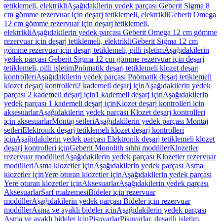
tetiklemeli, elektrikli
Aşağıdakilerin yedek parçası Geberit Sigma 8
cm gömme rezervuar için deşarj tetiklemeli, elektrikli
Geberit Omega
12 cm gömme rezervuar için deşarj tetiklemeli,
elektrikli
Aşağıdakilerin yedek parçası Geberit Omega 12 cm gömme
rezervuar için deşarj tetiklemeli, elektrikli
Geberit Sigma 12 cm
gömme rezervuar için deşarj tetiklemeli, pilli işletim
Aşağıdakilerin
yedek parçası Geberit Sigma 12 cm gömme rezervuar için deşarj
tetiklemeli, pilli işletim
Pnömatik deşarj tetiklemeli klozet deşarj
kontrolleri
Aşağıdakilerin yedek parçası Pnömatik deşarj tetiklemeli
klozet deşarj kontrolleri
2 kademeli deşarj için
Aşağıdakilerin yedek
parçası 2 kademeli deşarj için
1 kademeli deşarj için
Aşağıdakilerin
yedek parçası 1 kademeli deşarj için
Klozet deşarj kontrolleri için
aksesuarlar
Aşağıdakilerin yedek parçası Klozet deşarj kontrolleri
için aksesuarlar
Montaj setleri
Aşağıdakilerin yedek parçası Montaj
setleri
Elektronik deşarj tetiklemeli klozet deşarj kontrolleri
için
Aşağıdakilerin yedek parçası Elektronik deşarj tetiklemeli klozet
deşarj kontrolleri için
Geberit Monolith sıhhi modüller
Klozetler
rezervuar modülleri
Aşağıdakilerin yedek parçası Klozetler rezervuar
modülleri
Asma klozetler için
Aşağıdakilerin yedek parçası Asma
klozetler için
Yere oturan klozetler için
Aşağıdakilerin yedek parçası
Yere oturan klozetler için
Aksesuarlar
Aşağıdakilerin yedek parçası
Aksesuarlar
Sarf malzemesi
Bideler için rezervuar
modüller
Aşağıdakilerin yedek parçası Bideler için rezervuar
modüller
Asma ve ayaklı bideler için
Aşağıdakilerin yedek parçası
Asma ve ayaklı bideler için
Pisuvarlar
Pisuvarlar, deşarjlı işletim,