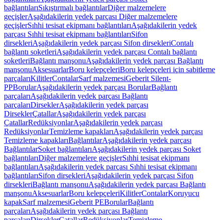
bağlantıları
Sıkıştırmalı bağlantılar
Diğer malzemelere
geçişler
Aşağıdakilerin yedek parçası Diğer malzemelere
geçişler
Sıhhi tesisat ekipmanı bağlantıları
Aşağıdakilerin yedek
parçası Sıhhi tesisat ekipmanı bağlantıları
Sifon
dirsekleri
Aşağıdakilerin yedek parçası Sifon dirsekleri
Contalı
bağlantı soketleri
Aşağıdakilerin yedek parçası Contalı bağlantı
soketleri
Bağlantı manşonu
Aşağıdakilerin yedek parçası Bağlantı
manşonu
Aksesuarlar
Boru kelepçeleri
Boru kelepçeleri için sabitleme
parçaları
Kilitler
Contalar
Sarf malzemesi
Geberit Silent-
PP
Borular
Aşağıdakilerin yedek parçası Borular
Bağlantı
parçaları
Aşağıdakilerin yedek parçası Bağlantı
parçaları
Dirsekler
Aşağıdakilerin yedek parçası
Dirsekler
Çatallar
Aşağıdakilerin yedek parçası
Çatallar
Redüksiyonlar
Aşağıdakilerin yedek parçası
Redüksiyonlar
Temizleme kapakları
Aşağıdakilerin yedek parçası
Temizleme kapakları
Bağlantılar
Aşağıdakilerin yedek parçası
Bağlantılar
Soket bağlantıları
Aşağıdakilerin yedek parçası Soket
bağlantıları
Diğer malzemelere geçişler
Sıhhi tesisat ekipmanı
bağlantıları
Aşağıdakilerin yedek parçası Sıhhi tesisat ekipmanı
bağlantıları
Sifon dirsekleri
Aşağıdakilerin yedek parçası Sifon
dirsekleri
Bağlantı manşonu
Aşağıdakilerin yedek parçası Bağlantı
manşonu
Aksesuarlar
Boru kelepçeleri
Kilitler
Contalar
Koruyucu
kapak
Sarf malzemesi
Geberit PE
Borular
Bağlantı
parçaları
Aşağıdakilerin yedek parçası Bağlantı
parçaları
Dirsekler
Çatallar
Redüksiyonlar
Temizleme