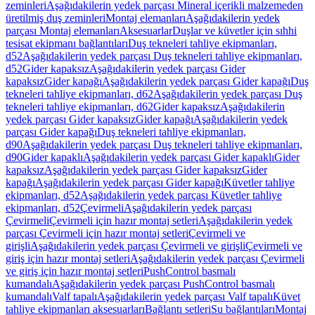
zeminleri
Aşağıdakilerin yedek parçası Mineral içerikli malzemeden
üretilmiş duş zeminleri
Montaj elemanları
Aşağıdakilerin yedek
parçası Montaj elemanları
Aksesuarlar
Duşlar ve küvetler için sıhhi
tesisat ekipmanı bağlantıları
Duş tekneleri tahliye ekipmanları,
d52
Aşağıdakilerin yedek parçası Duş tekneleri tahliye ekipmanları,
d52
Gider kapaksız
Aşağıdakilerin yedek parçası Gider
kapaksız
Gider kapağı
Aşağıdakilerin yedek parçası Gider kapağı
Duş
tekneleri tahliye ekipmanları, d62
Aşağıdakilerin yedek parçası Duş
tekneleri tahliye ekipmanları, d62
Gider kapaksız
Aşağıdakilerin
yedek parçası Gider kapaksız
Gider kapağı
Aşağıdakilerin yedek
parçası Gider kapağı
Duş tekneleri tahliye ekipmanları,
d90
Aşağıdakilerin yedek parçası Duş tekneleri tahliye ekipmanları,
d90
Gider kapaklı
Aşağıdakilerin yedek parçası Gider kapaklı
Gider
kapaksız
Aşağıdakilerin yedek parçası Gider kapaksız
Gider
kapağı
Aşağıdakilerin yedek parçası Gider kapağı
Küvetler tahliye
ekipmanları, d52
Aşağıdakilerin yedek parçası Küvetler tahliye
ekipmanları, d52
Çevirmeli
Aşağıdakilerin yedek parçası
Çevirmeli
Çevirmeli için hazır montaj setleri
Aşağıdakilerin yedek
parçası Çevirmeli için hazır montaj setleri
Çevirmeli ve
girişli
Aşağıdakilerin yedek parçası Çevirmeli ve girişli
Çevirmeli ve
giriş için hazır montaj setleri
Aşağıdakilerin yedek parçası Çevirmeli
ve giriş için hazır montaj setleri
PushControl basmalı
kumandalı
Aşağıdakilerin yedek parçası PushControl basmalı
kumandalı
Valf tapalı
Aşağıdakilerin yedek parçası Valf tapalı
Küvet
tahliye ekipmanları aksesuarları
Bağlantı setleri
Su bağlantıları
Montaj