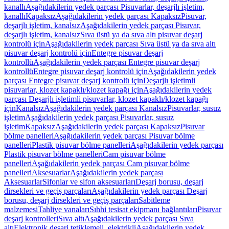
kanallı
Aşağıdakilerin yedek parçası Pisuvarlar, deşarjlı işletim,
kanallı
Kapaksız
Aşağıdakilerin yedek parçası Kapaksız
Pisuvar,
deşarjlı işletim, kanalsız
Aşağıdakilerin yedek parçası Pisuvar,
deşarjlı işletim, kanalsız
Sıva üstü ya da sıva altı pisuvar deşarj
kontrolü için
Aşağıdakilerin yedek parçası Sıva üstü ya da sıva altı
pisuvar deşarj kontrolü için
Entegre pisuvar deşarj
kontrollü
Aşağıdakilerin yedek parçası Entegre pisuvar deşarj
kontrollü
Entegre pisuvar deşarj kontrolü için
Aşağıdakilerin yedek
parçası Entegre pisuvar deşarj kontrolü için
Deşarjlı işletimli
pisuvarlar, klozet kapaklı/klozet kapağı için
Aşağıdakilerin yedek
parçası Deşarjlı işletimli pisuvarlar, klozet kapaklı/klozet kapağı
için
Kanalsız
Aşağıdakilerin yedek parçası Kanalsız
Pisuvarlar, susuz
işletim
Aşağıdakilerin yedek parçası Pisuvarlar, susuz
işletim
Kapaksız
Aşağıdakilerin yedek parçası Kapaksız
Pisuvar
bölme panelleri
Aşağıdakilerin yedek parçası Pisuvar bölme
panelleri
Plastik pisuvar bölme panelleri
Aşağıdakilerin yedek parçası
Plastik pisuvar bölme panelleri
Cam pisuvar bölme
panelleri
Aşağıdakilerin yedek parçası Cam pisuvar bölme
panelleri
Aksesuarlar
Aşağıdakilerin yedek parçası
Aksesuarlar
Sifonlar ve sifon aksesuarları
Deşarj borusu, deşarj
dirsekleri ve geçiş parçaları
Aşağıdakilerin yedek parçası Deşarj
borusu, deşarj dirsekleri ve geçiş parçaları
Sabitleme
malzemesi
Tahliye vanaları
Sıhhi tesisat ekipmanı bağlantıları
Pisuvar
deşarj kontrolleri
Sıva altı
Aşağıdakilerin yedek parçası Sıva
altı
Elektronik deşarj tetiklemeli, elektrikli
Aşağıdakilerin yedek