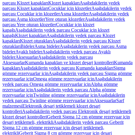
parçası Klozet kapakları
Klozet kapakları
Aşağıdakilerin yedek
parçası Klozet kapakları
Çocuklar için klozetler
Aşağıdakilerin yedek
parçası Çocuklar için klozetler
Asma klozetler
Aşağıdakilerin yedek
parçası Asma klozetler
Yere oturan klozetler
Aşağıdakilerin yedek
parçası Yere oturan klozetler
Çocuklar için klozet
kapağı
Aşağıdakilerin yedek parçası Çocuklar için klozet
kapağı
Klozet kapakları
Aşağıdakilerin yedek parçası Klozet
kapakları
Klozet oturakları
Aşağıdakilerin yedek parçası Klozet
oturakları
Bideler
Asma bideler
Aşağıdakilerin yedek parçası Asma
bideler
Ayaklı bideler
Aşağıdakilerin yedek parçası Ayaklı
bideler
Aksesuarlar
Aşağıdakilerin yedek parçası
Aksesuarlar
Kumanda kapakları ve klozet deşarj kontrolleri
Kumanda
kapakları
Aşağıdakilerin yedek parçası Kumanda kapakları
Sigma
gömme rezervuarlar için
Aşağıdakilerin yedek parçası Sigma gömme
rezervuarlar için
Omega gömme rezervuarlar için
Aşağıdakilerin
yedek parçası Omega gömme rezervuarlar için
Alpha gömme
rezervuarlar için
Aşağıdakilerin yedek parçası Alpha gömme
rezervuarlar için
Twinline gömme rezervuarlar için
Aşağıdakilerin
yedek parçası Twinline gömme rezervuarlar için
Aksesuarlar
Sarf
malzemesi
Elektronik deşarj tetiklemeli klozet deşarj
kontrolleri
Aşağıdakilerin yedek parçası Elektronik deşarj tetiklemeli
klozet deşarj kontrolleri
Geberit Sigma 12 cm gömme rezervuar için
deşarj tetiklemeli, elektrikli
Aşağıdakilerin yedek parçası Geberit
Sigma 12 cm gömme rezervuar için deşarj tetiklemeli,
elektrikli
Geberit Sigma 8 cm gömme rezervuar için deşarj