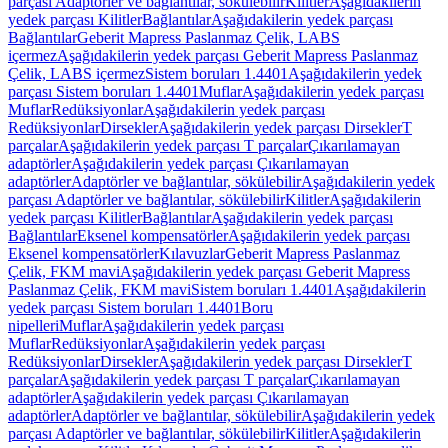
parçası Adaptörler ve bağlantılar, sökülebilir
Kilitler
Aşağıdakilerin
yedek parçası Kilitler
Bağlantılar
Aşağıdakilerin yedek parçası
Bağlantılar
Geberit Mapress Paslanmaz Çelik, LABS
içermez
Aşağıdakilerin yedek parçası Geberit Mapress Paslanmaz
Çelik, LABS içermez
Sistem boruları 1.4401
Aşağıdakilerin yedek
parçası Sistem boruları 1.4401
Muflar
Aşağıdakilerin yedek parçası
Muflar
Redüksiyonlar
Aşağıdakilerin yedek parçası
Redüksiyonlar
Dirsekler
Aşağıdakilerin yedek parçası Dirsekler
T
parçalar
Aşağıdakilerin yedek parçası T parçalar
Çıkarılamayan
adaptörler
Aşağıdakilerin yedek parçası Çıkarılamayan
adaptörler
Adaptörler ve bağlantılar, sökülebilir
Aşağıdakilerin yedek
parçası Adaptörler ve bağlantılar, sökülebilir
Kilitler
Aşağıdakilerin
yedek parçası Kilitler
Bağlantılar
Aşağıdakilerin yedek parçası
Bağlantılar
Eksenel kompensatörler
Aşağıdakilerin yedek parçası
Eksenel kompensatörler
Kılavuzlar
Geberit Mapress Paslanmaz
Çelik, FKM mavi
Aşağıdakilerin yedek parçası Geberit Mapress
Paslanmaz Çelik, FKM mavi
Sistem boruları 1.4401
Aşağıdakilerin
yedek parçası Sistem boruları 1.4401
Boru
nipelleri
Muflar
Aşağıdakilerin yedek parçası
Muflar
Redüksiyonlar
Aşağıdakilerin yedek parçası
Redüksiyonlar
Dirsekler
Aşağıdakilerin yedek parçası Dirsekler
T
parçalar
Aşağıdakilerin yedek parçası T parçalar
Çıkarılamayan
adaptörler
Aşağıdakilerin yedek parçası Çıkarılamayan
adaptörler
Adaptörler ve bağlantılar, sökülebilir
Aşağıdakilerin yedek
parçası Adaptörler ve bağlantılar, sökülebilir
Kilitler
Aşağıdakilerin