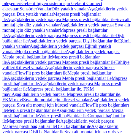
bileşenleri
Geberit hijyen sistemi için Geberit Connect
aksesuarı
Sensörler
Vanalar
Düz yataklı vanalar
Aşağıdakilerin yedek
parçası Düz yataklı vanalar
Mapress presli bağlantılar
ile
Aşağıdakilerin yedek parçası Mapress presli bağlantılar ile
Sıva altı
montaj için düz yataklı vanalar
Aşağıdakilerin yedek parçası Sıva altı
montaj için düz yataklı vanalar
Mapress presli bağlantılar
ile
Aşağıdakilerin yedek parçası Mapress presli bağlantılar ile
Dişli
bağlantılar ile
Aşağıdakilerin yedek parçası Dişli bağlantılar ile
Eğimli
yataklı vanalar
Aşağıdakilerin yedek parçası Eğimli yataklı
vanalar
Mepla presli bağlantılar ile
Aşağıdakilerin yedek parçası
Mepla presli bağlantılar ile
Mapress presli bağlantılar
ile
Aşağıdakilerin yedek parçası Mapress presli bağlantılar ile
Tahliye
valfleri
Küresel vanalar
Aşağıdakilerin yedek parçası Küresel
vanalar
FlowFit pres bağlantıları ile
Mepla presli bağlantılar
ile
Aşağıdakilerin yedek parçası Mepla presli bağlantılar ile
Mapress
presli bağlantılar ile
Aşağıdakilerin yedek parçası Mapress presli
bağlantılar ile
Mapress presli bağlantılar ile, FKM
mavi
Aşağıdakilerin yedek parçası Mapress presli bağlantılar ile,
FKM mavi
Sıva altı montaj için küresel vanalar
Aşağıdakilerin yedek
parçası Sıva altı montaj için küresel vanalar
FlowFit pres bağlantıları
ile
Mepla presli bağlantılar ile
Aşağıdakilerin yedek parçası Mepla
presli bağlantılar ile
Volex presli bağlantılar ile
Compact bağlantılar
ile
Mapress presli bağlantılar ile
Aşağıdakilerin yedek parçası
Mapress presli bağlantılar ile
Dişli bağlantılar ile
Aşağıdakilerin
yedek parçası Dişli bağlantılar ile
Sıva altı montaj için su giriş ve