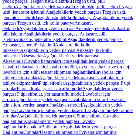
yedek parçası Tezgah üstü, elektrikli
Tezgah üstü, pilli
işletim
Aşağıdakilerin yedek parçası Tezgah üstü, pilli işletim
Tezgah
üstü, jeneratör işletimli
Aşağıdakilerin yedek parçası Tezgah üstü,
jeneratör işletimli
Tezgah üstü, tek kollu batarya
Aşağıdakilerin yedek
parçası Tezgah üstü, tek kollu batarya
Ankastre,
elektrikli
Aşağıdakilerin yedek parçası Ankastre, elektrikli
Ankastre,
pilli işletim
Aşağıdakilerin yedek parçası Ankastre, pilli
işletim
Ankastre, jeneratör işletimli
Aşağıdakilerin yedek parçası
Ankastre, jeneratör işletimli
Ankastre, iki kollu
mikserler
Aşağıdakilerin yedek parçası Ankastre, iki kollu
mikserler
Aksesuarlar
Aşağıdakilerin yedek parçası
Aksesuarlar
Lavabo bataryaları için
Aşağıdakilerin yedek parçası
Lavabo bataryaları için
Lavabo modülü, evyeler, cihazlar ve drenaj
lavaboları için sıhhi tesisat ekipmanı bağlantıları
Lavabolar için
tahliye ekipmanları
Aşağıdakilerin yedek parçası Lavabolar için
tahliye ekipmanları
P tipi sifonlar
Aşağıdakilerin yedek parçası P tipi
sifonlar
P tipi sifonlar, yer tasarruflu model
Aşağıdakilerin yedek
parçası P tipi sifonlar, yer tasarruflu model
Lavabolar için
sifon
Aşağıdakilerin yedek parçası Lavabolar için sifon
Lavabolar
için sifon, yerden tasarruf sağlayan model
Aşağıdakilerin yedek
parçası Lavabolar için sifon, yerden tasarruf sağlayan model
Gömme
sifonlar
Aşağıdakilerin yedek parçası Gömme sifonlar
Lavabo
bağlantıları
Aşağıdakilerin yedek parçası Lavabo
bağlantıları
Kapaklar
Bağlantılar
Aşağıdakilerin yedek parçası
Bağlantılar
Contalar
Uzatma ekipmanları
Eviyeler için tahliye