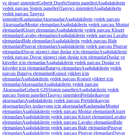
ve deşarj sistemleri
Geberit Duofix
Sistem panelleri
Aşağıdakilerin
yedek parçası Sistem panelleri
Taşıyıcı sistemleri
Aşağıdakilerin
yedek parçası Taşıyıcı
sistemleri
Kaplamalar
Aksesuarlar
Aşağıdakilerin yedek parçası
Aksesuarlar
Montaj elemanları
Aşağıdakilerin yedek parçası Montaj
elemanları
Klozet elemanları
Aşağıdakilerin yedek parçası Klozet
elemanları
Lavabo elemanları
Aşağıdakilerin yedek parçası Lavabo
elemanları
Bide elemanları
Aşağıdakilerin yedek parçası Bide
elemanları
Pisuvar elemanları
Aşağıdakilerin yedek parçası Pisuvar
elemanları
Duvar süzgeci olan duşlar için elemanlar
Aşağıdakilerin
yedek parçası Duvar süzgeci olan duşlar için elemanlar
Duşlar ve
küvetler için elemanlar
Aşağıdakilerin yedek parçası Duşlar ve
küvetler için elemanlar
Batarya elemanları
Aşağıdakilerin yedek
parçası Batarya elemanları
Konsol yükleri için
elemanlar
Aşağıdakilerin yedek parçası Konsol yükleri için
elemanlar
Aksesuarlar
Aşağıdakilerin yedek parçası
Aksesuarlar
Geberit GIS
Sistem panelleri
Aşağıdakilerin yedek
parçası Sistem panelleri
Taşıyıcı sistemleri
Prefabrikasyon
aksesuarları
Aşağıdakilerin yedek parçası Prefabrikasyon
aksesuarları
Ses izolasyonu için aksesuarlar
Kaplamalar
Montaj
elemanları
Aşağıdakilerin yedek parçası Montaj elemanları
Klozet
elemanları
Aşağıdakilerin yedek parçası Klozet elemanları
Lavabo
elemanları
Aşağıdakilerin yedek parçası Lavabo elemanları
Bide
elemanları
Aşağıdakilerin yedek parçası Bide elemanları
Pisuvar
elemanları
Aşağıdakilerin yedek parçası Pisuvar elemanları
Duvar