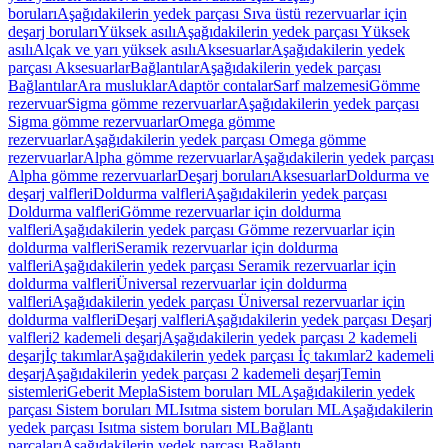
boruları
Aşağıdakilerin yedek parçası Sıva üstü rezervuarlar için
deşarj boruları
Yüksek asılı
Aşağıdakilerin yedek parçası Yüksek
asılı
Alçak ve yarı yüksek asılı
Aksesuarlar
Aşağıdakilerin yedek
parçası Aksesuarlar
Bağlantılar
Aşağıdakilerin yedek parçası
Bağlantılar
Ara musluklar
Adaptör contalar
Sarf malzemesi
Gömme
rezervuar
Sigma gömme rezervuarlar
Aşağıdakilerin yedek parçası
Sigma gömme rezervuarlar
Omega gömme
rezervuarlar
Aşağıdakilerin yedek parçası Omega gömme
rezervuarlar
Alpha gömme rezervuarlar
Aşağıdakilerin yedek parçası
Alpha gömme rezervuarlar
Deşarj boruları
Aksesuarlar
Doldurma ve
deşarj valfleri
Doldurma valfleri
Aşağıdakilerin yedek parçası
Doldurma valfleri
Gömme rezervuarlar için doldurma
valfleri
Aşağıdakilerin yedek parçası Gömme rezervuarlar için
doldurma valfleri
Seramik rezervuarlar için doldurma
valfleri
Aşağıdakilerin yedek parçası Seramik rezervuarlar için
doldurma valfleri
Üniversal rezervuarlar için doldurma
valfleri
Aşağıdakilerin yedek parçası Üniversal rezervuarlar için
doldurma valfleri
Deşarj valfleri
Aşağıdakilerin yedek parçası Deşarj
valfleri
2 kademeli deşarj
Aşağıdakilerin yedek parçası 2 kademeli
deşarj
İç takımlar
Aşağıdakilerin yedek parçası İç takımlar
2 kademeli
deşarj
Aşağıdakilerin yedek parçası 2 kademeli deşarj
Temin
sistemleri
Geberit Mepla
Sistem boruları ML
Aşağıdakilerin yedek
parçası Sistem boruları ML
Isıtma sistem boruları ML
Aşağıdakilerin
yedek parçası Isıtma sistem boruları ML
Bağlantı
parçaları
Aşağıdakilerin yedek parçası Bağlantı