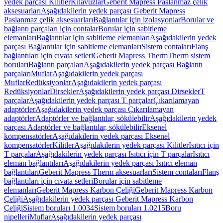
yedek parçası Kilitler
Kılavuzlar
Geberit Mapress Paslanmaz çelik
aksesuarları
Aşağıdakilerin yedek parçası Geberit Mapress
Paslanmaz çelik aksesuarları
Bağlantılar için izolasyonlar
Borular ve
bağlantı parçaları için contalar
Borular için sabitleme
elemanları
Bağlantılar için sabitleme elemanları
Aşağıdakilerin yedek
parçası Bağlantılar için sabitleme elemanları
Sistem contaları
Flanş
bağlantıları için cıvata setleri
Geberit Mapress Therm
Therm sistem
boruları
Bağlantı parçaları
Aşağıdakilerin yedek parçası Bağlantı
parçaları
Muflar
Aşağıdakilerin yedek parçası
Muflar
Redüksiyonlar
Aşağıdakilerin yedek parçası
Redüksiyonlar
Dirsekler
Aşağıdakilerin yedek parçası Dirsekler
T
parçalar
Aşağıdakilerin yedek parçası T parçalar
Çıkarılamayan
adaptörler
Aşağıdakilerin yedek parçası Çıkarılamayan
adaptörler
Adaptörler ve bağlantılar, sökülebilir
Aşağıdakilerin yedek
parçası Adaptörler ve bağlantılar, sökülebilir
Eksenel
kompensatörler
Aşağıdakilerin yedek parçası Eksenel
kompensatörler
Kilitler
Aşağıdakilerin yedek parçası Kilitler
Isıtıcı için
T parçalar
Aşağıdakilerin yedek parçası Isıtıcı için T parçalar
Isıtıcı
eleman bağlantıları
Aşağıdakilerin yedek parçası Isıtıcı eleman
bağlantıları
Geberit Mapress Therm aksesuarları
Sistem contaları
Flanş
bağlantıları için cıvata setleri
Borular için sabitleme
elemanları
Geberit Mapress Karbon Çeliği
Geberit Mapress Karbon
Çeliği
Aşağıdakilerin yedek parçası Geberit Mapress Karbon
Çeliği
Sistem boruları 1.0034
Sistem boruları 1.0215
Boru
nipelleri
Muflar
Aşağıdakilerin yedek parçası