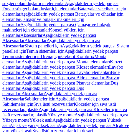
süzgeci olan duşlar için elemanlar
Aşağıdakilerin yedek parçası
Duvar süzgeci olan duşlar için elemanlar
Bataryalar ve cihazlar için
elemanlar
Aşağıdakilerin yedek parçası Bataryalar ve cihazlar için
elemanlar
Çamaşır ve bulaşık makineleri için
elemanlar
Aşağıdakilerin yedek parçası Çamaşır ve bulaşık
makineleri için elemanlar
Konsol yükleri için
elemanlar
Aksesuarlar
Aşağıdakilerin yedek parçası
Aksesuarlar
Aksesuarlar
Aşağıdakilerin yedek parçası
Aksesuarlar
Sistem panelleri için
Aşağıdakilerin yedek parçası Sistem
panelleri için
Temin sistemleri için
Aşağıdakilerin yedek parçası
Temin sistemleri için
Drenaj için
Geberit Kombifix
Montaj
elemanları
Aşağıdakilerin yedek parçası Montaj elemanları
Klozet
elemanları
Aşağıdakilerin yedek parçası Klozet elemanları
Lavabo
elemanları
Aşağıdakilerin yedek parçası Lavabo elemanları
Bide
elemanları
Aşağıdakilerin yedek parçası Bide elemanları
Pisuvar
elemanları
Aşağıdakilerin yedek parçası Pisuvar elemanları
Duş
elemanları
Aşağıdakilerin yedek parçası Duş
elemanları
Aksesuarlar
Aşağıdakilerin yedek parçası
Aksesuarlar
Sabitlemeler için
Aşağıdakilerin yedek parçası
Sabitlemeler için
Sıva üstü rezervuarlar
Klozetler için sıva üstü
rezervuarlar, plastik
Aşağıdakilerin yedek parçası Klozetler için sıva
üstü rezervuarlar, plastik
Yüzeye monte
Aşağıdakilerin yedek parçası
Yüzeye monte
Yüksek asılı
Aşağıdakilerin yedek parçası Yüksek
asılı
Alçak ve yarı yüksek asılı
Aşağıdakilerin yedek parçası Alçak ve
yarı yüksek asılı
Sıva üstü rezervuarlar için deşarj