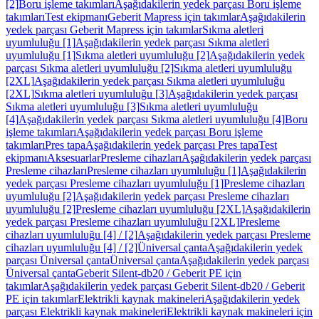
[2]
Boru işleme takımları
Aşağıdakilerin yedek parçası Boru işleme
takımları
Test ekipmanı
Geberit Mapress için takımlar
Aşağıdakilerin
yedek parçası Geberit Mapress için takımlar
Sıkma aletleri
uyumluluğu [1]
Aşağıdakilerin yedek parçası Sıkma aletleri
uyumluluğu [1]
Sıkma aletleri uyumluluğu [2]
Aşağıdakilerin yedek
parçası Sıkma aletleri uyumluluğu [2]
Sıkma aletleri uyumluluğu
[2XL]
Aşağıdakilerin yedek parçası Sıkma aletleri uyumluluğu
[2XL]
Sıkma aletleri uyumluluğu [3]
Aşağıdakilerin yedek parçası
Sıkma aletleri uyumluluğu [3]
Sıkma aletleri uyumluluğu
[4]
Aşağıdakilerin yedek parçası Sıkma aletleri uyumluluğu [4]
Boru
işleme takımları
Aşağıdakilerin yedek parçası Boru işleme
takımları
Pres tapa
Aşağıdakilerin yedek parçası Pres tapa
Test
ekipmanı
Aksesuarlar
Presleme cihazları
Aşağıdakilerin yedek parçası
Presleme cihazları
Presleme cihazları uyumluluğu [1]
Aşağıdakilerin
yedek parçası Presleme cihazları uyumluluğu [1]
Presleme cihazları
uyumluluğu [2]
Aşağıdakilerin yedek parçası Presleme cihazları
uyumluluğu [2]
Presleme cihazları uyumluluğu [2XL]
Aşağıdakilerin
yedek parçası Presleme cihazları uyumluluğu [2XL]
Presleme
cihazları uyumluluğu [4] / [2]
Aşağıdakilerin yedek parçası Presleme
cihazları uyumluluğu [4] / [2]
Üniversal çanta
Aşağıdakilerin yedek
parçası Üniversal çanta
Üniversal çanta
Aşağıdakilerin yedek parçası
Üniversal çanta
Geberit Silent-db20 / Geberit PE için
takımlar
Aşağıdakilerin yedek parçası Geberit Silent-db20 / Geberit
PE için takımlar
Elektrikli kaynak makineleri
Aşağıdakilerin yedek
parçası Elektrikli kaynak makineleri
Elektrikli kaynak makineleri için