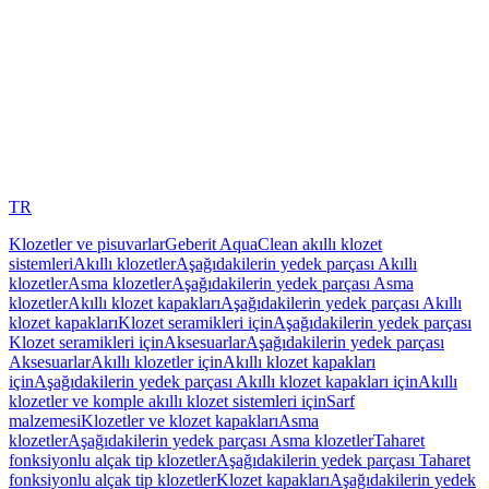
TR
Klozetler ve pisuvarlar
Geberit AquaClean akıllı klozet
sistemleri
Akıllı klozetler
Aşağıdakilerin yedek parçası Akıllı
klozetler
Asma klozetler
Aşağıdakilerin yedek parçası Asma
klozetler
Akıllı klozet kapakları
Aşağıdakilerin yedek parçası Akıllı
klozet kapakları
Klozet seramikleri için
Aşağıdakilerin yedek parçası
Klozet seramikleri için
Aksesuarlar
Aşağıdakilerin yedek parçası
Aksesuarlar
Akıllı klozetler için
Akıllı klozet kapakları
için
Aşağıdakilerin yedek parçası Akıllı klozet kapakları için
Akıllı
klozetler ve komple akıllı klozet sistemleri için
Sarf
malzemesi
Klozetler ve klozet kapakları
Asma
klozetler
Aşağıdakilerin yedek parçası Asma klozetler
Taharet
fonksiyonlu alçak tip klozetler
Aşağıdakilerin yedek parçası Taharet
fonksiyonlu alçak tip klozetler
Klozet kapakları
Aşağıdakilerin yedek