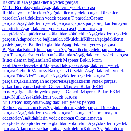
Bakır
Muflar
Aşağıdakilerin yedek parçası
Muflar
Redüksiyonlar
Aşağıdakilerin yedek parçası
Redüksiyonlar
Dirsekler
Aşağıdakilerin yedek parçası Dirsekler
T
parçalar
Aşağıdakilerin yedek parçası T parçalar
Çapraz
parçalar
Aşağıdakilerin yedek parçası Çapraz parçalar
Çıkarılamayan
adaptörler
Aşağıdakilerin yedek parçası Çıkarılamayan
adaptörler
Adaptörler ve bağlantılar, sökülebilir
Aşağıdakilerin yedek
parçası Adaptörler ve bağlantılar, sökülebilir
Kilitler
Aşağıdakilerin
yedek parçası Kilitler
Bağlantılar
Aşağıdakilerin yedek parçası
Bağlantılar
Isıtıcı için T parçalar
Aşağıdakilerin yedek parçası Isıtıcı
için T parçalar
Isıtıcı eleman bağlantıları
Aşağıdakilerin yedek parçası
Isıtıcı eleman bağlantıları
Geberit Mapress Bakır, krom
kaplı
Dirsekler
Geberit Mapress Bakır, Gaz
Aşağıdakilerin yedek
parçası Geberit Mapress Bakır, Gaz
Dirsekler
Aşağıdakilerin yedek
parçası Dirsekler
T parçalar
Aşağıdakilerin yedek parçası T
parçalar
Çıkarılamayan adaptörler
Aşağıdakilerin yedek parçası
Çıkarılamayan adaptörler
Geberit Mapress Bakır, FKM
mavi
Aşağıdakilerin yedek parçası Geberit Mapress Bakır, FKM
mavi
Muflar
Aşağıdakilerin yedek parçası
Muflar
Redüksiyonlar
Aşağıdakilerin yedek parçası
Redüksiyonlar
Dirsekler
Aşağıdakilerin yedek parçası Dirsekler
T
parçalar
Aşağıdakilerin yedek parçası T parçalar
Çıkarılamayan
adaptörler
Aşağıdakilerin yedek parçası Çıkarılamayan
adaptörler
Adaptörler ve bağlantılar, sökülebilir
Aşağıdakilerin yedek
parçası Adaptörler ve bağlantılar, sökülebilir
Kilitler
Aşağıdakilerin