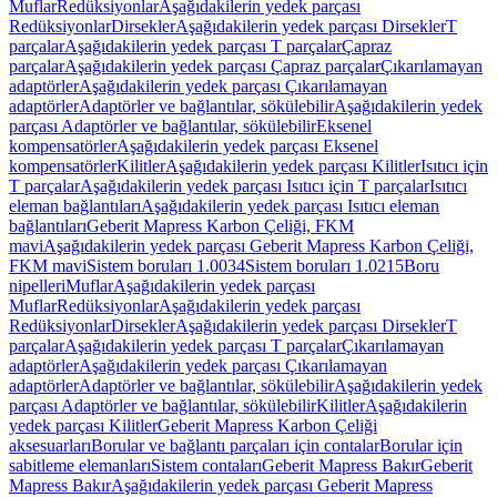
Muflar
Redüksiyonlar
Aşağıdakilerin yedek parçası
Redüksiyonlar
Dirsekler
Aşağıdakilerin yedek parçası Dirsekler
T
parçalar
Aşağıdakilerin yedek parçası T parçalar
Çapraz
parçalar
Aşağıdakilerin yedek parçası Çapraz parçalar
Çıkarılamayan
adaptörler
Aşağıdakilerin yedek parçası Çıkarılamayan
adaptörler
Adaptörler ve bağlantılar, sökülebilir
Aşağıdakilerin yedek
parçası Adaptörler ve bağlantılar, sökülebilir
Eksenel
kompensatörler
Aşağıdakilerin yedek parçası Eksenel
kompensatörler
Kilitler
Aşağıdakilerin yedek parçası Kilitler
Isıtıcı için
T parçalar
Aşağıdakilerin yedek parçası Isıtıcı için T parçalar
Isıtıcı
eleman bağlantıları
Aşağıdakilerin yedek parçası Isıtıcı eleman
bağlantıları
Geberit Mapress Karbon Çeliği, FKM
mavi
Aşağıdakilerin yedek parçası Geberit Mapress Karbon Çeliği,
FKM mavi
Sistem boruları 1.0034
Sistem boruları 1.0215
Boru
nipelleri
Muflar
Aşağıdakilerin yedek parçası
Muflar
Redüksiyonlar
Aşağıdakilerin yedek parçası
Redüksiyonlar
Dirsekler
Aşağıdakilerin yedek parçası Dirsekler
T
parçalar
Aşağıdakilerin yedek parçası T parçalar
Çıkarılamayan
adaptörler
Aşağıdakilerin yedek parçası Çıkarılamayan
adaptörler
Adaptörler ve bağlantılar, sökülebilir
Aşağıdakilerin yedek
parçası Adaptörler ve bağlantılar, sökülebilir
Kilitler
Aşağıdakilerin
yedek parçası Kilitler
Geberit Mapress Karbon Çeliği
aksesuarları
Borular ve bağlantı parçaları için contalar
Borular için
sabitleme elemanları
Sistem contaları
Geberit Mapress Bakır
Geberit
Mapress Bakır
Aşağıdakilerin yedek parçası Geberit Mapress