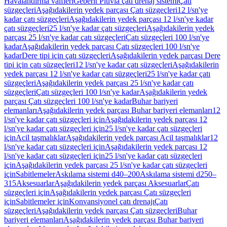
Havalandırma valfleri
Geberit Pluvia çatı drenaj sistemi
Çatı
süzgeçleri
Aşağıdakilerin yedek parçası Çatı süzgeçleri
12 l/sn'ye
kadar çatı süzgeçleri
Aşağıdakilerin yedek parçası 12 l/sn'ye kadar
çatı süzgeçleri
25 l/sn'ye kadar çatı süzgeçleri
Aşağıdakilerin yedek
parçası 25 l/sn'ye kadar çatı süzgeçleri
Çatı süzgeçleri 100 l/sn'ye
kadar
Aşağıdakilerin yedek parçası Çatı süzgeçleri 100 l/sn'ye
kadar
Dere tipi için çatı süzgeçleri
Aşağıdakilerin yedek parçası Dere
tipi için çatı süzgeçleri
12 l/sn'ye kadar çatı süzgeçleri
Aşağıdakilerin
yedek parçası 12 l/sn'ye kadar çatı süzgeçleri
25 l/sn'ye kadar çatı
süzgeçleri
Aşağıdakilerin yedek parçası 25 l/sn'ye kadar çatı
süzgeçleri
Çatı süzgeçleri 100 l/sn'ye kadar
Aşağıdakilerin yedek
parçası Çatı süzgeçleri 100 l/sn'ye kadar
Buhar bariyeri
elemanları
Aşağıdakilerin yedek parçası Buhar bariyeri elemanları
12
l/sn'ye kadar çatı süzgeçleri için
Aşağıdakilerin yedek parçası 12
l/sn'ye kadar çatı süzgeçleri için
25 l/sn'ye kadar çatı süzgeçleri
için
Acil taşmalıklar
Aşağıdakilerin yedek parçası Acil taşmalıklar
12
l/sn'ye kadar çatı süzgeçleri için
Aşağıdakilerin yedek parçası 12
l/sn'ye kadar çatı süzgeçleri için
25 l/sn'ye kadar çatı süzgeçleri
için
Aşağıdakilerin yedek parçası 25 l/sn'ye kadar çatı süzgeçleri
için
Sabitlemeler
Askılama sistemi d40–200
Askılama sistemi d250–
315
Aksesuarlar
Aşağıdakilerin yedek parçası Aksesuarlar
Çatı
süzgeçleri için
Aşağıdakilerin yedek parçası Çatı süzgeçleri
için
Sabitlemeler için
Konvansiyonel çatı drenajı
Çatı
süzgeçleri
Aşağıdakilerin yedek parçası Çatı süzgeçleri
Buhar
bariyeri elemanları
Aşağıdakilerin yedek parçası Buhar bariyeri