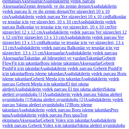
elemanları
Aksesuarlar
Aşağıdakilerin yedek parçası
Aksesuarlar
Zemin drenajı
İç ve dış zemin drenajı
Aşağıdakilerin
yedek parçası İç ve dış zemin drenajı
Yer süzgeçleri 10 x 10
cm
Aşağıdakilerin yedek parçası Yer süzgeçleri 10 x 10 cm
Balkonlar
ve teraslar için yer süzgeçleri, 10 x 10 cm
Aşağıdakilerin yedek
parçası Balkonlar ve teraslar için yer süzgeçleri, 10 x 10 cm
Yer
süzgeçleri 12 x 12 cm
Aşağıdakilerin yedek parçası Yer süzgeçleri 12
x 12 cm
Yer süzgeçleri 13 x 13 cm
Aşağıdakilerin yedek parçası Yer
süzgeçleri 13 x 13 cm
Balkonlar ve teraslar için yer süzgeçleri, 13 x
13 cm
Aşağıdakilerin yedek parçası Balkonlar ve teraslar için yer
süzgeçleri, 13 x 13 cm
Aksesuarlar
Aşağıdakilerin yedek parçası
Aksesuarlar
Takımlar, ağ bileşenleri ve yazılım
Takımlar
Geberit
FlowFit için takımlar
Boru işleme takımları
Aksesuarlar
Geberit
PushFit için takımlar
Aşağıdakilerin yedek parçası Geberit PushFit
için takımlar
Boru işleme takımları
Aşağıdakilerin yedek parçası Boru
işleme takımları
Geberit Mepla için takımlar
Aşağıdakilerin yedek
parçası Geberit Mepla için takımlar
El tipi sıkma
aletleri
Aşağıdakilerin yedek parçası El tipi sıkma aletleri
Sıkma
aletleri uyumluluğu [1]
Aşağıdakilerin yedek parçası Sıkma aletleri
uyumluluğu [1]
Sıkma aletleri uyumluluğu [2]
Aşağıdakilerin yedek
parçası Sıkma aletleri uyumluluğu [2]
Boru işleme
takımları
Aşağıdakilerin yedek parçası Boru işleme takımları
Pres
tapa
Aşağıdakilerin yedek parçası Pres tapa
Test
ekipmanı
Aksesuarlar
Geberit Volex için takımlar
Aşağıdakilerin
yedek parçası Geberit Volex için takımlar
Sıkma aletleri uyumluluğu