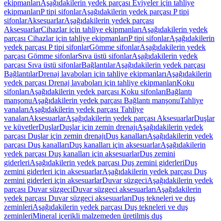
ekipmanları
Aşağıdakilerin yedek parçası Eviyeler için tahliye
ekipmanları
P tipi sifonlar
Aşağıdakilerin yedek parçası P tipi
sifonlar
Aksesuarlar
Aşağıdakilerin yedek parçası
Aksesuarlar
Cihazlar için tahliye ekipmanları
Aşağıdakilerin yedek
parçası Cihazlar için tahliye ekipmanları
P tipi sifonlar
Aşağıdakilerin
yedek parçası P tipi sifonlar
Gömme sifonlar
Aşağıdakilerin yedek
parçası Gömme sifonlar
Sıva üstü sifonlar
Aşağıdakilerin yedek
parçası Sıva üstü sifonlar
Bağlantılar
Aşağıdakilerin yedek parçası
Bağlantılar
Drenaj lavaboları için tahliye ekipmanları
Aşağıdakilerin
yedek parçası Drenaj lavaboları için tahliye ekipmanları
Koku
sifonları
Aşağıdakilerin yedek parçası Koku sifonları
Bağlantı
manşonu
Aşağıdakilerin yedek parçası Bağlantı manşonu
Tahliye
vanaları
Aşağıdakilerin yedek parçası Tahliye
vanaları
Aksesuarlar
Aşağıdakilerin yedek parçası Aksesuarlar
Duşlar
ve küvetler
Duşlar
Duşlar için zemin drenajı
Aşağıdakilerin yedek
parçası Duşlar için zemin drenajı
Duş kanalları
Aşağıdakilerin yedek
parçası Duş kanalları
Duş kanalları için aksesuarlar
Aşağıdakilerin
yedek parçası Duş kanalları için aksesuarlar
Duş zemini
giderleri
Aşağıdakilerin yedek parçası Duş zemini giderleri
Duş
zemini giderleri için aksesuarlar
Aşağıdakilerin yedek parçası Duş
zemini giderleri için aksesuarlar
Duvar süzgeci
Aşağıdakilerin yedek
parçası Duvar süzgeci
Duvar süzgeci aksesuarları
Aşağıdakilerin
yedek parçası Duvar süzgeci aksesuarları
Duş tekneleri ve duş
zeminleri
Aşağıdakilerin yedek parçası Duş tekneleri ve duş
zeminleri
Mineral içerikli malzemeden üretilmiş duş