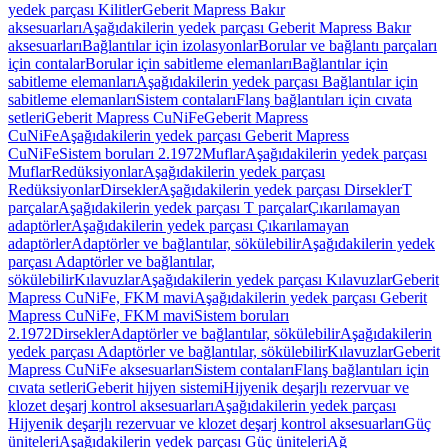
yedek parçası Kilitler
Geberit Mapress Bakır
aksesuarları
Aşağıdakilerin yedek parçası Geberit Mapress Bakır
aksesuarları
Bağlantılar için izolasyonlar
Borular ve bağlantı parçaları
için contalar
Borular için sabitleme elemanları
Bağlantılar için
sabitleme elemanları
Aşağıdakilerin yedek parçası Bağlantılar için
sabitleme elemanları
Sistem contaları
Flanş bağlantıları için cıvata
setleri
Geberit Mapress CuNiFe
Geberit Mapress
CuNiFe
Aşağıdakilerin yedek parçası Geberit Mapress
CuNiFe
Sistem boruları 2.1972
Muflar
Aşağıdakilerin yedek parçası
Muflar
Redüksiyonlar
Aşağıdakilerin yedek parçası
Redüksiyonlar
Dirsekler
Aşağıdakilerin yedek parçası Dirsekler
T
parçalar
Aşağıdakilerin yedek parçası T parçalar
Çıkarılamayan
adaptörler
Aşağıdakilerin yedek parçası Çıkarılamayan
adaptörler
Adaptörler ve bağlantılar, sökülebilir
Aşağıdakilerin yedek
parçası Adaptörler ve bağlantılar,
sökülebilir
Kılavuzlar
Aşağıdakilerin yedek parçası Kılavuzlar
Geberit
Mapress CuNiFe, FKM mavi
Aşağıdakilerin yedek parçası Geberit
Mapress CuNiFe, FKM mavi
Sistem boruları
2.1972
Dirsekler
Adaptörler ve bağlantılar, sökülebilir
Aşağıdakilerin
yedek parçası Adaptörler ve bağlantılar, sökülebilir
Kılavuzlar
Geberit
Mapress CuNiFe aksesuarları
Sistem contaları
Flanş bağlantıları için
cıvata setleri
Geberit hijyen sistemi
Hijyenik deşarjlı rezervuar ve
klozet deşarj kontrol aksesuarları
Aşağıdakilerin yedek parçası
Hijyenik deşarjlı rezervuar ve klozet deşarj kontrol aksesuarları
Güç
üniteleri
Aşağıdakilerin yedek parçası Güç üniteleri
Ağ