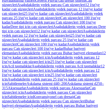
Havalandırma valfleri
Geberit Pluvia çatı drenaj sistemi
Çatı
süzgeçleri
Aşağıdakilerin yedek parçası Çatı süzgeçleri
12 l/sn'ye
kadar çatı süzgeçleri
Aşağıdakilerin yedek parçası 12 l/sn'ye kadar
çatı süzgeçleri
25 l/sn'ye kadar çatı süzgeçleri
Aşağıdakilerin yedek
parçası 25 l/sn'ye kadar çatı süzgeçleri
Çatı süzgeçleri 100 l/sn'ye
kadar
Aşağıdakilerin yedek parçası Çatı süzgeçleri 100 l/sn'ye
kadar
Dere tipi için çatı süzgeçleri
Aşağıdakilerin yedek parçası Dere
tipi için çatı süzgeçleri
12 l/sn'ye kadar çatı süzgeçleri
Aşağıdakilerin
yedek parçası 12 l/sn'ye kadar çatı süzgeçleri
25 l/sn'ye kadar çatı
süzgeçleri
Aşağıdakilerin yedek parçası 25 l/sn'ye kadar çatı
süzgeçleri
Çatı süzgeçleri 100 l/sn'ye kadar
Aşağıdakilerin yedek
parçası Çatı süzgeçleri 100 l/sn'ye kadar
Buhar bariyeri
elemanları
Aşağıdakilerin yedek parçası Buhar bariyeri elemanları
12
l/sn'ye kadar çatı süzgeçleri için
Aşağıdakilerin yedek parçası 12
l/sn'ye kadar çatı süzgeçleri için
25 l/sn'ye kadar çatı süzgeçleri
için
Acil taşmalıklar
Aşağıdakilerin yedek parçası Acil taşmalıklar
12
l/sn'ye kadar çatı süzgeçleri için
Aşağıdakilerin yedek parçası 12
l/sn'ye kadar çatı süzgeçleri için
25 l/sn'ye kadar çatı süzgeçleri
için
Aşağıdakilerin yedek parçası 25 l/sn'ye kadar çatı süzgeçleri
için
Sabitlemeler
Askılama sistemi d40–200
Askılama sistemi d250–
315
Aksesuarlar
Aşağıdakilerin yedek parçası Aksesuarlar
Çatı
süzgeçleri için
Aşağıdakilerin yedek parçası Çatı süzgeçleri
için
Sabitlemeler için
Konvansiyonel çatı drenajı
Çatı
süzgeçleri
Aşağıdakilerin yedek parçası Çatı süzgeçleri
Buhar
bariyeri elemanları
Aşağıdakilerin yedek parçası Buhar bariyeri