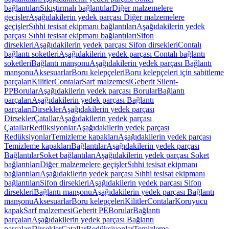
bağlantıları
Sıkıştırmalı bağlantılar
Diğer malzemelere
geçişler
Aşağıdakilerin yedek parçası Diğer malzemelere
geçişler
Sıhhi tesisat ekipmanı bağlantıları
Aşağıdakilerin yedek
parçası Sıhhi tesisat ekipmanı bağlantıları
Sifon
dirsekleri
Aşağıdakilerin yedek parçası Sifon dirsekleri
Contalı
bağlantı soketleri
Aşağıdakilerin yedek parçası Contalı bağlantı
soketleri
Bağlantı manşonu
Aşağıdakilerin yedek parçası Bağlantı
manşonu
Aksesuarlar
Boru kelepçeleri
Boru kelepçeleri için sabitleme
parçaları
Kilitler
Contalar
Sarf malzemesi
Geberit Silent-
PP
Borular
Aşağıdakilerin yedek parçası Borular
Bağlantı
parçaları
Aşağıdakilerin yedek parçası Bağlantı
parçaları
Dirsekler
Aşağıdakilerin yedek parçası
Dirsekler
Çatallar
Aşağıdakilerin yedek parçası
Çatallar
Redüksiyonlar
Aşağıdakilerin yedek parçası
Redüksiyonlar
Temizleme kapakları
Aşağıdakilerin yedek parçası
Temizleme kapakları
Bağlantılar
Aşağıdakilerin yedek parçası
Bağlantılar
Soket bağlantıları
Aşağıdakilerin yedek parçası Soket
bağlantıları
Diğer malzemelere geçişler
Sıhhi tesisat ekipmanı
bağlantıları
Aşağıdakilerin yedek parçası Sıhhi tesisat ekipmanı
bağlantıları
Sifon dirsekleri
Aşağıdakilerin yedek parçası Sifon
dirsekleri
Bağlantı manşonu
Aşağıdakilerin yedek parçası Bağlantı
manşonu
Aksesuarlar
Boru kelepçeleri
Kilitler
Contalar
Koruyucu
kapak
Sarf malzemesi
Geberit PE
Borular
Bağlantı
parçaları
Aşağıdakilerin yedek parçası Bağlantı
parçaları
Dirsekler
Çatallar
Redüksiyonlar
Temizleme