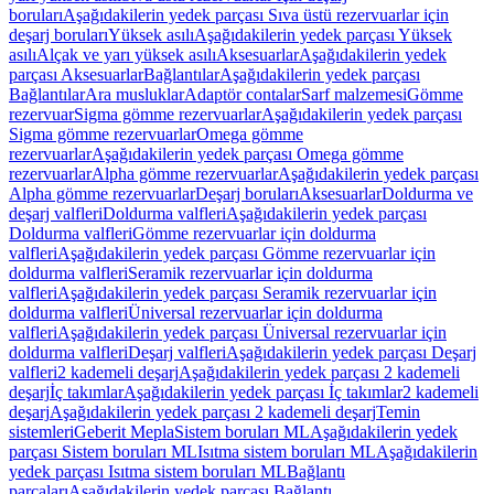
boruları
Aşağıdakilerin yedek parçası Sıva üstü rezervuarlar için
deşarj boruları
Yüksek asılı
Aşağıdakilerin yedek parçası Yüksek
asılı
Alçak ve yarı yüksek asılı
Aksesuarlar
Aşağıdakilerin yedek
parçası Aksesuarlar
Bağlantılar
Aşağıdakilerin yedek parçası
Bağlantılar
Ara musluklar
Adaptör contalar
Sarf malzemesi
Gömme
rezervuar
Sigma gömme rezervuarlar
Aşağıdakilerin yedek parçası
Sigma gömme rezervuarlar
Omega gömme
rezervuarlar
Aşağıdakilerin yedek parçası Omega gömme
rezervuarlar
Alpha gömme rezervuarlar
Aşağıdakilerin yedek parçası
Alpha gömme rezervuarlar
Deşarj boruları
Aksesuarlar
Doldurma ve
deşarj valfleri
Doldurma valfleri
Aşağıdakilerin yedek parçası
Doldurma valfleri
Gömme rezervuarlar için doldurma
valfleri
Aşağıdakilerin yedek parçası Gömme rezervuarlar için
doldurma valfleri
Seramik rezervuarlar için doldurma
valfleri
Aşağıdakilerin yedek parçası Seramik rezervuarlar için
doldurma valfleri
Üniversal rezervuarlar için doldurma
valfleri
Aşağıdakilerin yedek parçası Üniversal rezervuarlar için
doldurma valfleri
Deşarj valfleri
Aşağıdakilerin yedek parçası Deşarj
valfleri
2 kademeli deşarj
Aşağıdakilerin yedek parçası 2 kademeli
deşarj
İç takımlar
Aşağıdakilerin yedek parçası İç takımlar
2 kademeli
deşarj
Aşağıdakilerin yedek parçası 2 kademeli deşarj
Temin
sistemleri
Geberit Mepla
Sistem boruları ML
Aşağıdakilerin yedek
parçası Sistem boruları ML
Isıtma sistem boruları ML
Aşağıdakilerin
yedek parçası Isıtma sistem boruları ML
Bağlantı
parçaları
Aşağıdakilerin yedek parçası Bağlantı