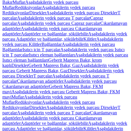
Bakır
Muflar
Aşağıdakilerin yedek parçası
Muflar
Redüksiyonlar
Aşağıdakilerin yedek parçası
Redüksiyonlar
Dirsekler
Aşağıdakilerin yedek parçası Dirsekler
T
parçalar
Aşağıdakilerin yedek parçası T parçalar
Çapraz
parçalar
Aşağıdakilerin yedek parçası Çapraz parçalar
Çıkarılamayan
adaptörler
Aşağıdakilerin yedek parçası Çıkarılamayan
adaptörler
Adaptörler ve bağlantılar, sökülebilir
Aşağıdakilerin yedek
parçası Adaptörler ve bağlantılar, sökülebilir
Kilitler
Aşağıdakilerin
yedek parçası Kilitler
Bağlantılar
Aşağıdakilerin yedek parçası
Bağlantılar
Isıtıcı için T parçalar
Aşağıdakilerin yedek parçası Isıtıcı
için T parçalar
Isıtıcı eleman bağlantıları
Aşağıdakilerin yedek parçası
Isıtıcı eleman bağlantıları
Geberit Mapress Bakır, krom
kaplı
Dirsekler
Geberit Mapress Bakır, Gaz
Aşağıdakilerin yedek
parçası Geberit Mapress Bakır, Gaz
Dirsekler
Aşağıdakilerin yedek
parçası Dirsekler
T parçalar
Aşağıdakilerin yedek parçası T
parçalar
Çıkarılamayan adaptörler
Aşağıdakilerin yedek parçası
Çıkarılamayan adaptörler
Geberit Mapress Bakır, FKM
mavi
Aşağıdakilerin yedek parçası Geberit Mapress Bakır, FKM
mavi
Muflar
Aşağıdakilerin yedek parçası
Muflar
Redüksiyonlar
Aşağıdakilerin yedek parçası
Redüksiyonlar
Dirsekler
Aşağıdakilerin yedek parçası Dirsekler
T
parçalar
Aşağıdakilerin yedek parçası T parçalar
Çıkarılamayan
adaptörler
Aşağıdakilerin yedek parçası Çıkarılamayan
adaptörler
Adaptörler ve bağlantılar, sökülebilir
Aşağıdakilerin yedek
parçası Adaptörler ve bağlantılar, sökülebilir
Kilitler
Aşağıdakilerin