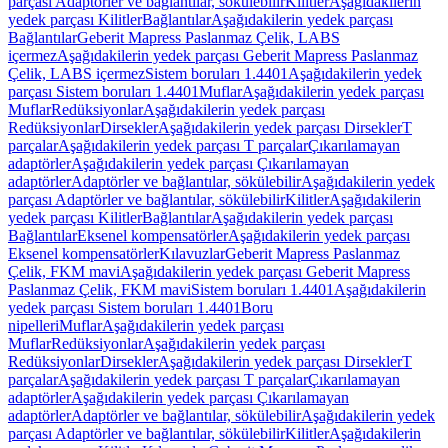
parçası Adaptörler ve bağlantılar, sökülebilir
Kilitler
Aşağıdakilerin
yedek parçası Kilitler
Bağlantılar
Aşağıdakilerin yedek parçası
Bağlantılar
Geberit Mapress Paslanmaz Çelik, LABS
içermez
Aşağıdakilerin yedek parçası Geberit Mapress Paslanmaz
Çelik, LABS içermez
Sistem boruları 1.4401
Aşağıdakilerin yedek
parçası Sistem boruları 1.4401
Muflar
Aşağıdakilerin yedek parçası
Muflar
Redüksiyonlar
Aşağıdakilerin yedek parçası
Redüksiyonlar
Dirsekler
Aşağıdakilerin yedek parçası Dirsekler
T
parçalar
Aşağıdakilerin yedek parçası T parçalar
Çıkarılamayan
adaptörler
Aşağıdakilerin yedek parçası Çıkarılamayan
adaptörler
Adaptörler ve bağlantılar, sökülebilir
Aşağıdakilerin yedek
parçası Adaptörler ve bağlantılar, sökülebilir
Kilitler
Aşağıdakilerin
yedek parçası Kilitler
Bağlantılar
Aşağıdakilerin yedek parçası
Bağlantılar
Eksenel kompensatörler
Aşağıdakilerin yedek parçası
Eksenel kompensatörler
Kılavuzlar
Geberit Mapress Paslanmaz
Çelik, FKM mavi
Aşağıdakilerin yedek parçası Geberit Mapress
Paslanmaz Çelik, FKM mavi
Sistem boruları 1.4401
Aşağıdakilerin
yedek parçası Sistem boruları 1.4401
Boru
nipelleri
Muflar
Aşağıdakilerin yedek parçası
Muflar
Redüksiyonlar
Aşağıdakilerin yedek parçası
Redüksiyonlar
Dirsekler
Aşağıdakilerin yedek parçası Dirsekler
T
parçalar
Aşağıdakilerin yedek parçası T parçalar
Çıkarılamayan
adaptörler
Aşağıdakilerin yedek parçası Çıkarılamayan
adaptörler
Adaptörler ve bağlantılar, sökülebilir
Aşağıdakilerin yedek
parçası Adaptörler ve bağlantılar, sökülebilir
Kilitler
Aşağıdakilerin