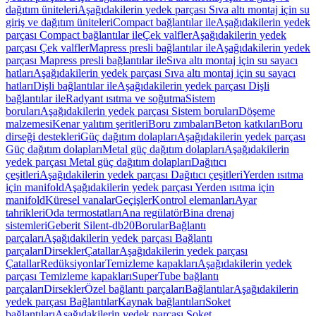
dağıtım üniteleri
Aşağıdakilerin yedek parçası Sıva altı montaj için su
giriş ve dağıtım üniteleri
Compact bağlantılar ile
Aşağıdakilerin yedek
parçası Compact bağlantılar ile
Çek valfler
Aşağıdakilerin yedek
parçası Çek valfler
Mapress presli bağlantılar ile
Aşağıdakilerin yedek
parçası Mapress presli bağlantılar ile
Sıva altı montaj için su sayacı
hatları
Aşağıdakilerin yedek parçası Sıva altı montaj için su sayacı
hatları
Dişli bağlantılar ile
Aşağıdakilerin yedek parçası Dişli
bağlantılar ile
Radyant ısıtma ve soğutma
Sistem
boruları
Aşağıdakilerin yedek parçası Sistem boruları
Döşeme
malzemesi
Kenar yalıtım şeritleri
Boru zımbaları
Beton katkıları
Boru
dirseği destekleri
Güç dağıtım dolapları
Aşağıdakilerin yedek parçası
Güç dağıtım dolapları
Metal güç dağıtım dolapları
Aşağıdakilerin
yedek parçası Metal güç dağıtım dolapları
Dağıtıcı
çeşitleri
Aşağıdakilerin yedek parçası Dağıtıcı çeşitleri
Yerden ısıtma
için manifold
Aşağıdakilerin yedek parçası Yerden ısıtma için
manifold
Küresel vanalar
Geçişler
Kontrol elemanları
Ayar
tahrikleri
Oda termostatları
Ana regülatör
Bina drenaj
sistemleri
Geberit Silent-db20
Borular
Bağlantı
parçaları
Aşağıdakilerin yedek parçası Bağlantı
parçaları
Dirsekler
Çatallar
Aşağıdakilerin yedek parçası
Çatallar
Redüksiyonlar
Temizleme kapakları
Aşağıdakilerin yedek
parçası Temizleme kapakları
SuperTube bağlantı
parçaları
Dirsekler
Özel bağlantı parçaları
Bağlantılar
Aşağıdakilerin
yedek parçası Bağlantılar
Kaynak bağlantıları
Soket
bağlantıları
Aşağıdakilerin yedek parçası Soket