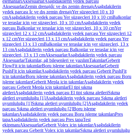
elemanları
Aksesuarlar
Aşağıdakilerin yedek parçası
Aksesuarlar
Zemin drenajı
İç ve dış zemin drenajı
Aşağıdakilerin
yedek parçası İç ve dış zemin drenajı
Yer süzgeçleri 10 x 10
cm
Aşağıdakilerin yedek parçası Yer süzgeçleri 10 x 10 cm
Balkonlar
ve teraslar için yer süzgeçleri, 10 x 10 cm
Aşağıdakilerin yedek
parçası Balkonlar ve teraslar için yer süzgeçleri, 10 x 10 cm
Yer
süzgeçleri 12 x 12 cm
Aşağıdakilerin yedek parçası Yer süzgeçleri 12
x 12 cm
Yer süzgeçleri 13 x 13 cm
Aşağıdakilerin yedek parçası Yer
süzgeçleri 13 x 13 cm
Balkonlar ve teraslar için yer süzgeçleri, 13 x
13 cm
Aşağıdakilerin yedek parçası Balkonlar ve teraslar için yer
süzgeçleri, 13 x 13 cm
Aksesuarlar
Aşağıdakilerin yedek parçası
Aksesuarlar
Takımlar, ağ bileşenleri ve yazılım
Takımlar
Geberit
FlowFit için takımlar
Boru işleme takımları
Aksesuarlar
Geberit
PushFit için takımlar
Aşağıdakilerin yedek parçası Geberit PushFit
için takımlar
Boru işleme takımları
Aşağıdakilerin yedek parçası Boru
işleme takımları
Geberit Mepla için takımlar
Aşağıdakilerin yedek
parçası Geberit Mepla için takımlar
El tipi sıkma
aletleri
Aşağıdakilerin yedek parçası El tipi sıkma aletleri
Sıkma
aletleri uyumluluğu [1]
Aşağıdakilerin yedek parçası Sıkma aletleri
uyumluluğu [1]
Sıkma aletleri uyumluluğu [2]
Aşağıdakilerin yedek
parçası Sıkma aletleri uyumluluğu [2]
Boru işleme
takımları
Aşağıdakilerin yedek parçası Boru işleme takımları
Pres
tapa
Aşağıdakilerin yedek parçası Pres tapa
Test
ekipmanı
Aksesuarlar
Geberit Volex için takımlar
Aşağıdakilerin
yedek parçası Geberit Volex için takımlar
Sıkma aletleri uyumluluğu