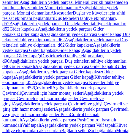
zeminleri
Aşağıdakilerin yedek parçası Mineral içerikli malzemeden
üretilmiş duş zeminleri
Montaj elemanları
Aşağıdakilerin yedek
parçası Montaj elemanları
Aksesuarlar
Duşlar ve küvetler için sıhhi
tesisat ekipmanı bağlantıları
Duş tekneleri tahliye ekipmanları,
d52
Aşağıdakilerin yedek parçası Duş tekneleri tahliye ekipmanları,
d52
Gider kapaksız
Aşağıdakilerin yedek parçası Gider
kapaksız
Gider kapağı
Aşağıdakilerin yedek parçası Gider kapağı
Duş
tekneleri tahliye ekipmanları, d62
Aşağıdakilerin yedek parçası Duş
tekneleri tahliye ekipmanları, d62
Gider kapaksız
Aşağıdakilerin
yedek parçası Gider kapaksız
Gider kapağı
Aşağıdakilerin yedek
parçası Gider kapağı
Duş tekneleri tahliye ekipmanları,
d90
Aşağıdakilerin yedek parçası Duş tekneleri tahliye ekipmanları,
d90
Gider kapaklı
Aşağıdakilerin yedek parçası Gider kapaklı
Gider
kapaksız
Aşağıdakilerin yedek parçası Gider kapaksız
Gider
kapağı
Aşağıdakilerin yedek parçası Gider kapağı
Küvetler tahliye
ekipmanları, d52
Aşağıdakilerin yedek parçası Küvetler tahliye
ekipmanları, d52
Çevirmeli
Aşağıdakilerin yedek parçası
Çevirmeli
Çevirmeli için hazır montaj setleri
Aşağıdakilerin yedek
parçası Çevirmeli için hazır montaj setleri
Çevirmeli ve
girişli
Aşağıdakilerin yedek parçası Çevirmeli ve girişli
Çevirmeli ve
giriş için hazır montaj setleri
Aşağıdakilerin yedek parçası Çevirmeli
ve giriş için hazır montaj setleri
PushControl basmalı
kumandalı
Aşağıdakilerin yedek parçası PushControl basmalı
kumandalı
Valf tapalı
Aşağıdakilerin yedek parçası Valf tapalı
Küvet
tahliye ekipmanları aksesuarları
Bağlantı setleri
Su bağlantıları
Montaj