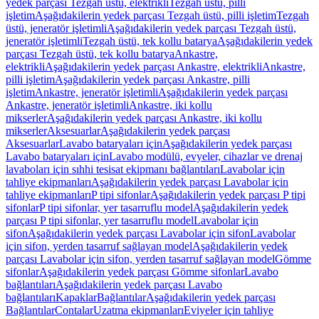
yedek parçası Tezgah üstü, elektrikli
Tezgah üstü, pilli
işletim
Aşağıdakilerin yedek parçası Tezgah üstü, pilli işletim
Tezgah
üstü, jeneratör işletimli
Aşağıdakilerin yedek parçası Tezgah üstü,
jeneratör işletimli
Tezgah üstü, tek kollu batarya
Aşağıdakilerin yedek
parçası Tezgah üstü, tek kollu batarya
Ankastre,
elektrikli
Aşağıdakilerin yedek parçası Ankastre, elektrikli
Ankastre,
pilli işletim
Aşağıdakilerin yedek parçası Ankastre, pilli
işletim
Ankastre, jeneratör işletimli
Aşağıdakilerin yedek parçası
Ankastre, jeneratör işletimli
Ankastre, iki kollu
mikserler
Aşağıdakilerin yedek parçası Ankastre, iki kollu
mikserler
Aksesuarlar
Aşağıdakilerin yedek parçası
Aksesuarlar
Lavabo bataryaları için
Aşağıdakilerin yedek parçası
Lavabo bataryaları için
Lavabo modülü, evyeler, cihazlar ve drenaj
lavaboları için sıhhi tesisat ekipmanı bağlantıları
Lavabolar için
tahliye ekipmanları
Aşağıdakilerin yedek parçası Lavabolar için
tahliye ekipmanları
P tipi sifonlar
Aşağıdakilerin yedek parçası P tipi
sifonlar
P tipi sifonlar, yer tasarruflu model
Aşağıdakilerin yedek
parçası P tipi sifonlar, yer tasarruflu model
Lavabolar için
sifon
Aşağıdakilerin yedek parçası Lavabolar için sifon
Lavabolar
için sifon, yerden tasarruf sağlayan model
Aşağıdakilerin yedek
parçası Lavabolar için sifon, yerden tasarruf sağlayan model
Gömme
sifonlar
Aşağıdakilerin yedek parçası Gömme sifonlar
Lavabo
bağlantıları
Aşağıdakilerin yedek parçası Lavabo
bağlantıları
Kapaklar
Bağlantılar
Aşağıdakilerin yedek parçası
Bağlantılar
Contalar
Uzatma ekipmanları
Eviyeler için tahliye