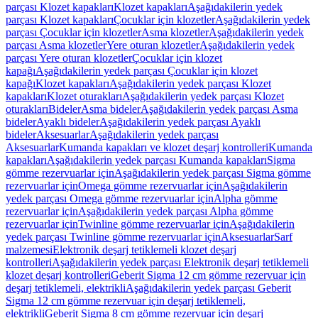
parçası Klozet kapakları
Klozet kapakları
Aşağıdakilerin yedek
parçası Klozet kapakları
Çocuklar için klozetler
Aşağıdakilerin yedek
parçası Çocuklar için klozetler
Asma klozetler
Aşağıdakilerin yedek
parçası Asma klozetler
Yere oturan klozetler
Aşağıdakilerin yedek
parçası Yere oturan klozetler
Çocuklar için klozet
kapağı
Aşağıdakilerin yedek parçası Çocuklar için klozet
kapağı
Klozet kapakları
Aşağıdakilerin yedek parçası Klozet
kapakları
Klozet oturakları
Aşağıdakilerin yedek parçası Klozet
oturakları
Bideler
Asma bideler
Aşağıdakilerin yedek parçası Asma
bideler
Ayaklı bideler
Aşağıdakilerin yedek parçası Ayaklı
bideler
Aksesuarlar
Aşağıdakilerin yedek parçası
Aksesuarlar
Kumanda kapakları ve klozet deşarj kontrolleri
Kumanda
kapakları
Aşağıdakilerin yedek parçası Kumanda kapakları
Sigma
gömme rezervuarlar için
Aşağıdakilerin yedek parçası Sigma gömme
rezervuarlar için
Omega gömme rezervuarlar için
Aşağıdakilerin
yedek parçası Omega gömme rezervuarlar için
Alpha gömme
rezervuarlar için
Aşağıdakilerin yedek parçası Alpha gömme
rezervuarlar için
Twinline gömme rezervuarlar için
Aşağıdakilerin
yedek parçası Twinline gömme rezervuarlar için
Aksesuarlar
Sarf
malzemesi
Elektronik deşarj tetiklemeli klozet deşarj
kontrolleri
Aşağıdakilerin yedek parçası Elektronik deşarj tetiklemeli
klozet deşarj kontrolleri
Geberit Sigma 12 cm gömme rezervuar için
deşarj tetiklemeli, elektrikli
Aşağıdakilerin yedek parçası Geberit
Sigma 12 cm gömme rezervuar için deşarj tetiklemeli,
elektrikli
Geberit Sigma 8 cm gömme rezervuar için deşarj