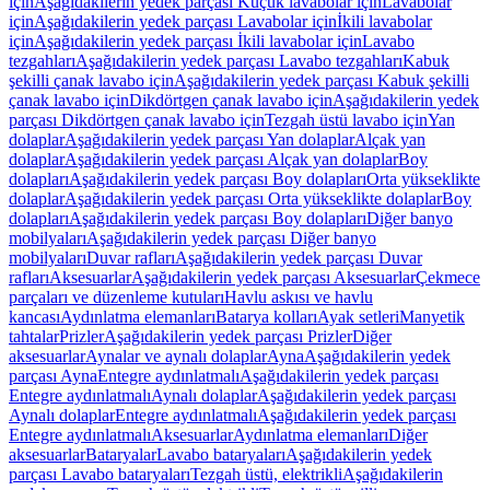
için
Aşağıdakilerin yedek parçası Küçük lavabolar için
Lavabolar
için
Aşağıdakilerin yedek parçası Lavabolar için
İkili lavabolar
için
Aşağıdakilerin yedek parçası İkili lavabolar için
Lavabo
tezgahları
Aşağıdakilerin yedek parçası Lavabo tezgahları
Kabuk
şekilli çanak lavabo için
Aşağıdakilerin yedek parçası Kabuk şekilli
çanak lavabo için
Dikdörtgen çanak lavabo için
Aşağıdakilerin yedek
parçası Dikdörtgen çanak lavabo için
Tezgah üstü lavabo için
Yan
dolaplar
Aşağıdakilerin yedek parçası Yan dolaplar
Alçak yan
dolaplar
Aşağıdakilerin yedek parçası Alçak yan dolaplar
Boy
dolapları
Aşağıdakilerin yedek parçası Boy dolapları
Orta yükseklikte
dolaplar
Aşağıdakilerin yedek parçası Orta yükseklikte dolaplar
Boy
dolapları
Aşağıdakilerin yedek parçası Boy dolapları
Diğer banyo
mobilyaları
Aşağıdakilerin yedek parçası Diğer banyo
mobilyaları
Duvar rafları
Aşağıdakilerin yedek parçası Duvar
rafları
Aksesuarlar
Aşağıdakilerin yedek parçası Aksesuarlar
Çekmece
parçaları ve düzenleme kutuları
Havlu askısı ve havlu
kancası
Aydınlatma elemanları
Batarya kolları
Ayak setleri
Manyetik
tahtalar
Prizler
Aşağıdakilerin yedek parçası Prizler
Diğer
aksesuarlar
Aynalar ve aynalı dolaplar
Ayna
Aşağıdakilerin yedek
parçası Ayna
Entegre aydınlatmalı
Aşağıdakilerin yedek parçası
Entegre aydınlatmalı
Aynalı dolaplar
Aşağıdakilerin yedek parçası
Aynalı dolaplar
Entegre aydınlatmalı
Aşağıdakilerin yedek parçası
Entegre aydınlatmalı
Aksesuarlar
Aydınlatma elemanları
Diğer
aksesuarlar
Bataryalar
Lavabo bataryaları
Aşağıdakilerin yedek
parçası Lavabo bataryaları
Tezgah üstü, elektrikli
Aşağıdakilerin