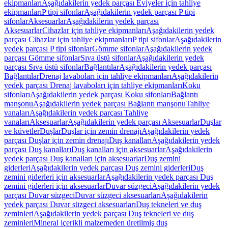
ekipmanları
Aşağıdakilerin yedek parçası Eviyeler için tahliye
ekipmanları
P tipi sifonlar
Aşağıdakilerin yedek parçası P tipi
sifonlar
Aksesuarlar
Aşağıdakilerin yedek parçası
Aksesuarlar
Cihazlar için tahliye ekipmanları
Aşağıdakilerin yedek
parçası Cihazlar için tahliye ekipmanları
P tipi sifonlar
Aşağıdakilerin
yedek parçası P tipi sifonlar
Gömme sifonlar
Aşağıdakilerin yedek
parçası Gömme sifonlar
Sıva üstü sifonlar
Aşağıdakilerin yedek
parçası Sıva üstü sifonlar
Bağlantılar
Aşağıdakilerin yedek parçası
Bağlantılar
Drenaj lavaboları için tahliye ekipmanları
Aşağıdakilerin
yedek parçası Drenaj lavaboları için tahliye ekipmanları
Koku
sifonları
Aşağıdakilerin yedek parçası Koku sifonları
Bağlantı
manşonu
Aşağıdakilerin yedek parçası Bağlantı manşonu
Tahliye
vanaları
Aşağıdakilerin yedek parçası Tahliye
vanaları
Aksesuarlar
Aşağıdakilerin yedek parçası Aksesuarlar
Duşlar
ve küvetler
Duşlar
Duşlar için zemin drenajı
Aşağıdakilerin yedek
parçası Duşlar için zemin drenajı
Duş kanalları
Aşağıdakilerin yedek
parçası Duş kanalları
Duş kanalları için aksesuarlar
Aşağıdakilerin
yedek parçası Duş kanalları için aksesuarlar
Duş zemini
giderleri
Aşağıdakilerin yedek parçası Duş zemini giderleri
Duş
zemini giderleri için aksesuarlar
Aşağıdakilerin yedek parçası Duş
zemini giderleri için aksesuarlar
Duvar süzgeci
Aşağıdakilerin yedek
parçası Duvar süzgeci
Duvar süzgeci aksesuarları
Aşağıdakilerin
yedek parçası Duvar süzgeci aksesuarları
Duş tekneleri ve duş
zeminleri
Aşağıdakilerin yedek parçası Duş tekneleri ve duş
zeminleri
Mineral içerikli malzemeden üretilmiş duş