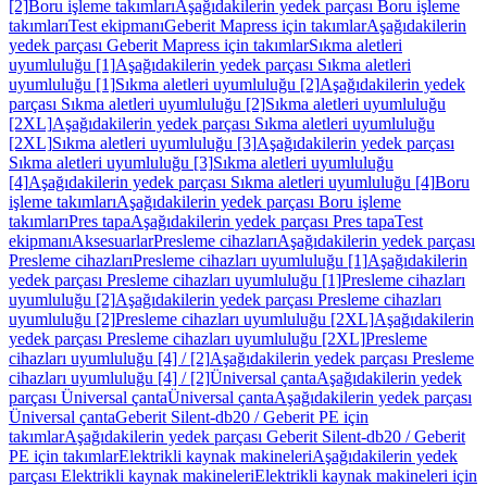
[2]
Boru işleme takımları
Aşağıdakilerin yedek parçası Boru işleme
takımları
Test ekipmanı
Geberit Mapress için takımlar
Aşağıdakilerin
yedek parçası Geberit Mapress için takımlar
Sıkma aletleri
uyumluluğu [1]
Aşağıdakilerin yedek parçası Sıkma aletleri
uyumluluğu [1]
Sıkma aletleri uyumluluğu [2]
Aşağıdakilerin yedek
parçası Sıkma aletleri uyumluluğu [2]
Sıkma aletleri uyumluluğu
[2XL]
Aşağıdakilerin yedek parçası Sıkma aletleri uyumluluğu
[2XL]
Sıkma aletleri uyumluluğu [3]
Aşağıdakilerin yedek parçası
Sıkma aletleri uyumluluğu [3]
Sıkma aletleri uyumluluğu
[4]
Aşağıdakilerin yedek parçası Sıkma aletleri uyumluluğu [4]
Boru
işleme takımları
Aşağıdakilerin yedek parçası Boru işleme
takımları
Pres tapa
Aşağıdakilerin yedek parçası Pres tapa
Test
ekipmanı
Aksesuarlar
Presleme cihazları
Aşağıdakilerin yedek parçası
Presleme cihazları
Presleme cihazları uyumluluğu [1]
Aşağıdakilerin
yedek parçası Presleme cihazları uyumluluğu [1]
Presleme cihazları
uyumluluğu [2]
Aşağıdakilerin yedek parçası Presleme cihazları
uyumluluğu [2]
Presleme cihazları uyumluluğu [2XL]
Aşağıdakilerin
yedek parçası Presleme cihazları uyumluluğu [2XL]
Presleme
cihazları uyumluluğu [4] / [2]
Aşağıdakilerin yedek parçası Presleme
cihazları uyumluluğu [4] / [2]
Üniversal çanta
Aşağıdakilerin yedek
parçası Üniversal çanta
Üniversal çanta
Aşağıdakilerin yedek parçası
Üniversal çanta
Geberit Silent-db20 / Geberit PE için
takımlar
Aşağıdakilerin yedek parçası Geberit Silent-db20 / Geberit
PE için takımlar
Elektrikli kaynak makineleri
Aşağıdakilerin yedek
parçası Elektrikli kaynak makineleri
Elektrikli kaynak makineleri için