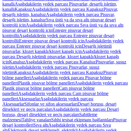
kanallı
Aşağıdakilerin yedek parçası Pisuvarlar, deşarjlı işletim,
kanallı
Kapaksız
Aşağıdakilerin yedek parçası Kapaksız
Pisuvar,
deşarjlı işletim, kanalsız
Aşağıdakilerin yedek parçası Pisuvar,
deşarjlı işletim, kanalsız
Sıva üstü ya da sıva altı pisuvar deşarj
kontrolü için
Aşağıdakilerin yedek parçası Sıva üstü ya da sıva altı
pisuvar deşarj kontrolü için
Entegre pisuvar deşarj
kontrollü
Aşağıdakilerin yedek parçası Entegre pisuvar deşarj
kontrollü
Entegre pisuvar deşarj kontrolü için
Aşağıdakilerin yedek
parçası Entegre pisuvar deşarj kontrolü için
Deşarjlı işletimli
pisuvarlar, klozet kapaklı/klozet kapağı için
Aşağıdakilerin yedek
parçası Deşarjlı işletimli pisuvarlar, klozet kapaklı/klozet kapağı
için
Kanalsız
Aşağıdakilerin yedek parçası Kanalsız
Pisuvarlar, susuz
işletim
Aşağıdakilerin yedek parçası Pisuvarlar, susuz
işletim
Kapaksız
Aşağıdakilerin yedek parçası Kapaksız
Pisuvar
bölme panelleri
Aşağıdakilerin yedek parçası Pisuvar bölme
panelleri
Plastik pisuvar bölme panelleri
Aşağıdakilerin yedek parçası
Plastik pisuvar bölme panelleri
Cam pisuvar bölme
panelleri
Aşağıdakilerin yedek parçası Cam pisuvar bölme
panelleri
Aksesuarlar
Aşağıdakilerin yedek parçası
Aksesuarlar
Sifonlar ve sifon aksesuarları
Deşarj borusu, deşarj
dirsekleri ve geçiş parçaları
Aşağıdakilerin yedek parçası Deşarj
borusu, deşarj dirsekleri ve geçiş parçaları
Sabitleme
malzemesi
Tahliye vanaları
Sıhhi tesisat ekipmanı bağlantıları
Pisuvar
deşarj kontrolleri
Sıva altı
Aşağıdakilerin yedek parçası Sıva
altı
Elektronik deşarj tetiklemeli, elektrikli
Aşağıdakilerin yedek