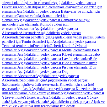
süzgeci olan duşlar için elemanlar
Aşağıdakilerin yedek parçası
Duvar süzgeci olan duşlar için elemanlar
Bataryalar ve cihazlar için
elemanlar
Aşağıdakilerin yedek parçası Bataryalar ve cihazlar için
elemanlar
Çamaşır ve bulaşık makineleri için
elemanlar
Aşağıdakilerin yedek parçası Çamaşır ve bulaşık
makineleri için elemanlar
Konsol yükleri için
elemanlar
Aksesuarlar
Aşağıdakilerin yedek parçası
Aksesuarlar
Aksesuarlar
Aşağıdakilerin yedek parçası
Aksesuarlar
Sistem panelleri için
Aşağıdakilerin yedek parçası Sistem
panelleri için
Temin sistemleri için
Aşağıdakilerin yedek parçası
Temin sistemleri için
Drenaj için
Geberit Kombifix
Montaj
elemanları
Aşağıdakilerin yedek parçası Montaj elemanları
Klozet
elemanları
Aşağıdakilerin yedek parçası Klozet elemanları
Lavabo
elemanları
Aşağıdakilerin yedek parçası Lavabo elemanları
Bide
elemanları
Aşağıdakilerin yedek parçası Bide elemanları
Pisuvar
elemanları
Aşağıdakilerin yedek parçası Pisuvar elemanları
Duş
elemanları
Aşağıdakilerin yedek parçası Duş
elemanları
Aksesuarlar
Aşağıdakilerin yedek parçası
Aksesuarlar
Sabitlemeler için
Aşağıdakilerin yedek parçası
Sabitlemeler için
Sıva üstü rezervuarlar
Klozetler için sıva üstü
rezervuarlar, plastik
Aşağıdakilerin yedek parçası Klozetler için sıva
üstü rezervuarlar, plastik
Yüzeye monte
Aşağıdakilerin yedek parçası
Yüzeye monte
Yüksek asılı
Aşağıdakilerin yedek parçası Yüksek
asılı
Alçak ve yarı yüksek asılı
Aşağıdakilerin yedek parçası Alçak ve
yarı yüksek asılı
Sıva üstü rezervuarlar için deşarj