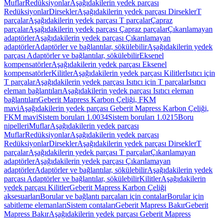
Muflar
Redüksiyonlar
Aşağıdakilerin yedek parçası
Redüksiyonlar
Dirsekler
Aşağıdakilerin yedek parçası Dirsekler
T
parçalar
Aşağıdakilerin yedek parçası T parçalar
Çapraz
parçalar
Aşağıdakilerin yedek parçası Çapraz parçalar
Çıkarılamayan
adaptörler
Aşağıdakilerin yedek parçası Çıkarılamayan
adaptörler
Adaptörler ve bağlantılar, sökülebilir
Aşağıdakilerin yedek
parçası Adaptörler ve bağlantılar, sökülebilir
Eksenel
kompensatörler
Aşağıdakilerin yedek parçası Eksenel
kompensatörler
Kilitler
Aşağıdakilerin yedek parçası Kilitler
Isıtıcı için
T parçalar
Aşağıdakilerin yedek parçası Isıtıcı için T parçalar
Isıtıcı
eleman bağlantıları
Aşağıdakilerin yedek parçası Isıtıcı eleman
bağlantıları
Geberit Mapress Karbon Çeliği, FKM
mavi
Aşağıdakilerin yedek parçası Geberit Mapress Karbon Çeliği,
FKM mavi
Sistem boruları 1.0034
Sistem boruları 1.0215
Boru
nipelleri
Muflar
Aşağıdakilerin yedek parçası
Muflar
Redüksiyonlar
Aşağıdakilerin yedek parçası
Redüksiyonlar
Dirsekler
Aşağıdakilerin yedek parçası Dirsekler
T
parçalar
Aşağıdakilerin yedek parçası T parçalar
Çıkarılamayan
adaptörler
Aşağıdakilerin yedek parçası Çıkarılamayan
adaptörler
Adaptörler ve bağlantılar, sökülebilir
Aşağıdakilerin yedek
parçası Adaptörler ve bağlantılar, sökülebilir
Kilitler
Aşağıdakilerin
yedek parçası Kilitler
Geberit Mapress Karbon Çeliği
aksesuarları
Borular ve bağlantı parçaları için contalar
Borular için
sabitleme elemanları
Sistem contaları
Geberit Mapress Bakır
Geberit
Mapress Bakır
Aşağıdakilerin yedek parçası Geberit Mapress