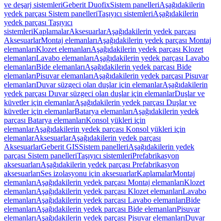
ve deşarj sistemleri
Geberit Duofix
Sistem panelleri
Aşağıdakilerin
yedek parçası Sistem panelleri
Taşıyıcı sistemleri
Aşağıdakilerin
yedek parçası Taşıyıcı
sistemleri
Kaplamalar
Aksesuarlar
Aşağıdakilerin yedek parçası
Aksesuarlar
Montaj elemanları
Aşağıdakilerin yedek parçası Montaj
elemanları
Klozet elemanları
Aşağıdakilerin yedek parçası Klozet
elemanları
Lavabo elemanları
Aşağıdakilerin yedek parçası Lavabo
elemanları
Bide elemanları
Aşağıdakilerin yedek parçası Bide
elemanları
Pisuvar elemanları
Aşağıdakilerin yedek parçası Pisuvar
elemanları
Duvar süzgeci olan duşlar için elemanlar
Aşağıdakilerin
yedek parçası Duvar süzgeci olan duşlar için elemanlar
Duşlar ve
küvetler için elemanlar
Aşağıdakilerin yedek parçası Duşlar ve
küvetler için elemanlar
Batarya elemanları
Aşağıdakilerin yedek
parçası Batarya elemanları
Konsol yükleri için
elemanlar
Aşağıdakilerin yedek parçası Konsol yükleri için
elemanlar
Aksesuarlar
Aşağıdakilerin yedek parçası
Aksesuarlar
Geberit GIS
Sistem panelleri
Aşağıdakilerin yedek
parçası Sistem panelleri
Taşıyıcı sistemleri
Prefabrikasyon
aksesuarları
Aşağıdakilerin yedek parçası Prefabrikasyon
aksesuarları
Ses izolasyonu için aksesuarlar
Kaplamalar
Montaj
elemanları
Aşağıdakilerin yedek parçası Montaj elemanları
Klozet
elemanları
Aşağıdakilerin yedek parçası Klozet elemanları
Lavabo
elemanları
Aşağıdakilerin yedek parçası Lavabo elemanları
Bide
elemanları
Aşağıdakilerin yedek parçası Bide elemanları
Pisuvar
elemanları
Aşağıdakilerin yedek parçası Pisuvar elemanları
Duvar