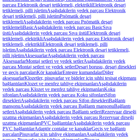
parçası Elektronik deşarj tetiklemeli, elektrikli
Elektronik deşarj
tetiklemeli, pilli işletim
Aşağıdakilerin yedek parçası Elektronik
deşarj tetiklemeli, pilli işletim
Pnömatik deşarj
tetiklemeli
Aşağıdakilerin yedek parçası Pnömatik deşarj
tetiklemeli
Basic
Aşağıdakilerin yedek parçası Basic
Sıva
üstü
Aşağıdakilerin yedek parçası Sıva üstü
Elektronik deşarj
tetiklemeli, elektrikli
Aşağıdakilerin yedek parçası Elektronik deşarj
tetiklemeli, elektrikli
Elektronik deşarj tetiklemeli, pilli
işletim
Aşağıdakilerin yedek parçası Elektronik deşarj tetiklemeli,
pilli işletim
Aksesuarlar
Aşağıdakilerin yedek parçası
Aksesuarlar
Montaj setleri ve yedek setler
Aşağıdakilerin yedek
parçası Montaj setleri ve yedek setler
Deşarj borusu, deşarj dirsekleri
ve geçiş parçaları
Kör kapaklar
Entegre kumandalar
Diğer
aksesuarlar
Klozetler, pisuvarlar ve bideler için sıhhi tesisat ekipmanı
bağlantıları
Klozet ve menfez tahliye ekipmanları
Aşağıdakilerin
yedek parçası Klozet ve menfez tahliye ekipmanları
Koku
sifonları
Aşağıdakilerin yedek parçası Koku sifonları
Sifon
dirsekleri
Aşağıdakilerin yedek parçası Sifon dirsekleri
Bağlantı
manşonu
Aşağıdakilerin yedek parçası Bağlantı manşonu
Bağlantı
setleri
Aşağıdakilerin yedek parçası Bağlantı setleri
Rezervuar dirseği
uzatma ekipmanları
Aşağıdakilerin yedek parçası Rezervuar dirseği
uzatma ekipmanları
PVC bağlantılar
Aşağıdakilerin yedek parçası
PVC bağlantılar
Adaptör contalar ve kapaklar
Geçiş ve bağlantı
parçaları
Pisuvarlar için tahliye ekipmanları
Aşağıdakilerin yedek
parçası Pisuvarlar için tahliye ekipmanları
Pisuvar