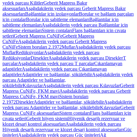
yedek parçası Kilitler
Geberit Mapress Bakır
aksesuarları
Aşağıdakilerin yedek parçası Geberit Mapress Bakır
aksesuarları
Bağlantılar için izolasyonlar
Borular ve bağlantı parçaları
için contalar
Borular için sabitleme elemanları
Bağlantılar için
sabitleme elemanları
Aşağıdakilerin yedek parçası Bağlantılar için
sabitleme elemanları
Sistem contaları
Flanş bağlantıları için cıvata
setleri
Geberit Mapress CuNiFe
Geberit Mapress
CuNiFe
Aşağıdakilerin yedek parçası Geberit Mapress
CuNiFe
Sistem boruları 2.1972
Muflar
Aşağıdakilerin yedek parçası
Muflar
Redüksiyonlar
Aşağıdakilerin yedek parçası
Redüksiyonlar
Dirsekler
Aşağıdakilerin yedek parçası Dirsekler
T
parçalar
Aşağıdakilerin yedek parçası T parçalar
Çıkarılamayan
adaptörler
Aşağıdakilerin yedek parçası Çıkarılamayan
adaptörler
Adaptörler ve bağlantılar, sökülebilir
Aşağıdakilerin yedek
parçası Adaptörler ve bağlantılar,
sökülebilir
Kılavuzlar
Aşağıdakilerin yedek parçası Kılavuzlar
Geberit
Mapress CuNiFe, FKM mavi
Aşağıdakilerin yedek parçası Geberit
Mapress CuNiFe, FKM mavi
Sistem boruları
2.1972
Dirsekler
Adaptörler ve bağlantılar, sökülebilir
Aşağıdakilerin
yedek parçası Adaptörler ve bağlantılar, sökülebilir
Kılavuzlar
Geberit
Mapress CuNiFe aksesuarları
Sistem contaları
Flanş bağlantıları için
cıvata setleri
Geberit hijyen sistemi
Hijyenik deşarjlı rezervuar ve
klozet deşarj kontrol aksesuarları
Aşağıdakilerin yedek parçası
Hijyenik deşarjlı rezervuar ve klozet deşarj kontrol aksesuarları
Güç
üniteleri
Aşağıdakilerin yedek parçası Güç üniteleri
Ağ