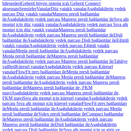
bileşenleri
Geberit hijyen sistemi için Geberit Connect
aksesuarı
Sensörler
Vanalar
Düz yataklı vanalar
Aşağıdakilerin yedek
parçası Düz yataklı vanalar
Mapress presli bağlantılar
ile
Aşağıdakilerin yedek parçası Mapress presli bağlantılar ile
Sıva altı
montaj için düz yataklı vanalar
Aşağıdakilerin yedek parçası Sıva altı
montaj için düz yataklı vanalar
Mapress presli bağlantılar
ile
Aşağıdakilerin yedek parçası Mapress presli bağlantılar ile
Dişli
bağlantılar ile
Aşağıdakilerin yedek parçası Dişli bağlantılar ile
Eğimli
yataklı vanalar
Aşağıdakilerin yedek parçası Eğimli yataklı
vanalar
Mepla presli bağlantılar ile
Aşağıdakilerin yedek parçası
Mepla presli bağlantılar ile
Mapress presli bağlantılar
ile
Aşağıdakilerin yedek parçası Mapress presli bağlantılar ile
Tahliye
valfleri
Küresel vanalar
Aşağıdakilerin yedek parçası Küresel
vanalar
FlowFit pres bağlantıları ile
Mepla presli bağlantılar
ile
Aşağıdakilerin yedek parçası Mepla presli bağlantılar ile
Mapress
presli bağlantılar ile
Aşağıdakilerin yedek parçası Mapress presli
bağlantılar ile
Mapress presli bağlantılar ile, FKM
mavi
Aşağıdakilerin yedek parçası Mapress presli bağlantılar ile,
FKM mavi
Sıva altı montaj için küresel vanalar
Aşağıdakilerin yedek
parçası Sıva altı montaj için küresel vanalar
FlowFit pres bağlantıları
ile
Mepla presli bağlantılar ile
Aşağıdakilerin yedek parçası Mepla
presli bağlantılar ile
Volex presli bağlantılar ile
Compact bağlantılar
ile
Mapress presli bağlantılar ile
Aşağıdakilerin yedek parçası
Mapress presli bağlantılar ile
Dişli bağlantılar ile
Aşağıdakilerin
yedek parçası Dişli bağlantılar ile
Sıva altı montaj için su giriş ve