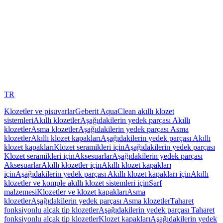
TR
Klozetler ve pisuvarlar
Geberit AquaClean akıllı klozet
sistemleri
Akıllı klozetler
Aşağıdakilerin yedek parçası Akıllı
klozetler
Asma klozetler
Aşağıdakilerin yedek parçası Asma
klozetler
Akıllı klozet kapakları
Aşağıdakilerin yedek parçası Akıllı
klozet kapakları
Klozet seramikleri için
Aşağıdakilerin yedek parçası
Klozet seramikleri için
Aksesuarlar
Aşağıdakilerin yedek parçası
Aksesuarlar
Akıllı klozetler için
Akıllı klozet kapakları
için
Aşağıdakilerin yedek parçası Akıllı klozet kapakları için
Akıllı
klozetler ve komple akıllı klozet sistemleri için
Sarf
malzemesi
Klozetler ve klozet kapakları
Asma
klozetler
Aşağıdakilerin yedek parçası Asma klozetler
Taharet
fonksiyonlu alçak tip klozetler
Aşağıdakilerin yedek parçası Taharet
fonksiyonlu alçak tip klozetler
Klozet kapakları
Aşağıdakilerin yedek