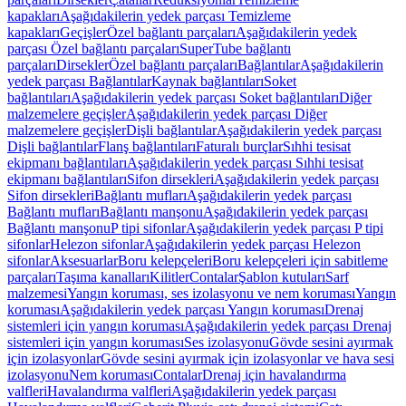
kapakları
Aşağıdakilerin yedek parçası Temizleme
kapakları
Geçişler
Özel bağlantı parçaları
Aşağıdakilerin yedek
parçası Özel bağlantı parçaları
SuperTube bağlantı
parçaları
Dirsekler
Özel bağlantı parçaları
Bağlantılar
Aşağıdakilerin
yedek parçası Bağlantılar
Kaynak bağlantıları
Soket
bağlantıları
Aşağıdakilerin yedek parçası Soket bağlantıları
Diğer
malzemelere geçişler
Aşağıdakilerin yedek parçası Diğer
malzemelere geçişler
Dişli bağlantılar
Aşağıdakilerin yedek parçası
Dişli bağlantılar
Flanş bağlantıları
Faturalı burçlar
Sıhhi tesisat
ekipmanı bağlantıları
Aşağıdakilerin yedek parçası Sıhhi tesisat
ekipmanı bağlantıları
Sifon dirsekleri
Aşağıdakilerin yedek parçası
Sifon dirsekleri
Bağlantı mufları
Aşağıdakilerin yedek parçası
Bağlantı mufları
Bağlantı manşonu
Aşağıdakilerin yedek parçası
Bağlantı manşonu
P tipi sifonlar
Aşağıdakilerin yedek parçası P tipi
sifonlar
Helezon sifonlar
Aşağıdakilerin yedek parçası Helezon
sifonlar
Aksesuarlar
Boru kelepçeleri
Boru kelepçeleri için sabitleme
parçaları
Taşıma kanalları
Kilitler
Contalar
Şablon kutuları
Sarf
malzemesi
Yangın koruması, ses izolasyonu ve nem koruması
Yangın
koruması
Aşağıdakilerin yedek parçası Yangın koruması
Drenaj
sistemleri için yangın koruması
Aşağıdakilerin yedek parçası Drenaj
sistemleri için yangın koruması
Ses izolasyonu
Gövde sesini ayırmak
için izolasyonlar
Gövde sesini ayırmak için izolasyonlar ve hava sesi
izolasyonu
Nem koruması
Contalar
Drenaj için havalandırma
valfleri
Havalandırma valfleri
Aşağıdakilerin yedek parçası