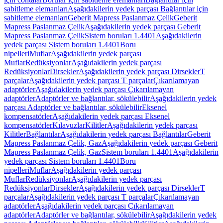
sabitleme elemanları
Aşağıdakilerin yedek parçası Bağlantılar için
sabitleme elemanları
Geberit Mapress Paslanmaz Çelik
Geberit
Mapress Paslanmaz Çelik
Aşağıdakilerin yedek parçası Geberit
Mapress Paslanmaz Çelik
Sistem boruları 1.4401
Aşağıdakilerin
yedek parçası Sistem boruları 1.4401
Boru
nipelleri
Muflar
Aşağıdakilerin yedek parçası
Muflar
Redüksiyonlar
Aşağıdakilerin yedek parçası
Redüksiyonlar
Dirsekler
Aşağıdakilerin yedek parçası Dirsekler
T
parçalar
Aşağıdakilerin yedek parçası T parçalar
Çıkarılamayan
adaptörler
Aşağıdakilerin yedek parçası Çıkarılamayan
adaptörler
Adaptörler ve bağlantılar, sökülebilir
Aşağıdakilerin yedek
parçası Adaptörler ve bağlantılar, sökülebilir
Eksenel
kompensatörler
Aşağıdakilerin yedek parçası Eksenel
kompensatörler
Kılavuzlar
Kilitler
Aşağıdakilerin yedek parçası
Kilitler
Bağlantılar
Aşağıdakilerin yedek parçası Bağlantılar
Geberit
Mapress Paslanmaz Çelik, Gaz
Aşağıdakilerin yedek parçası Geberit
Mapress Paslanmaz Çelik, Gaz
Sistem boruları 1.4401
Aşağıdakilerin
yedek parçası Sistem boruları 1.4401
Boru
nipelleri
Muflar
Aşağıdakilerin yedek parçası
Muflar
Redüksiyonlar
Aşağıdakilerin yedek parçası
Redüksiyonlar
Dirsekler
Aşağıdakilerin yedek parçası Dirsekler
T
parçalar
Aşağıdakilerin yedek parçası T parçalar
Çıkarılamayan
adaptörler
Aşağıdakilerin yedek parçası Çıkarılamayan
adaptörler
Adaptörler ve bağlantılar, sökülebilir
Aşağıdakilerin yedek