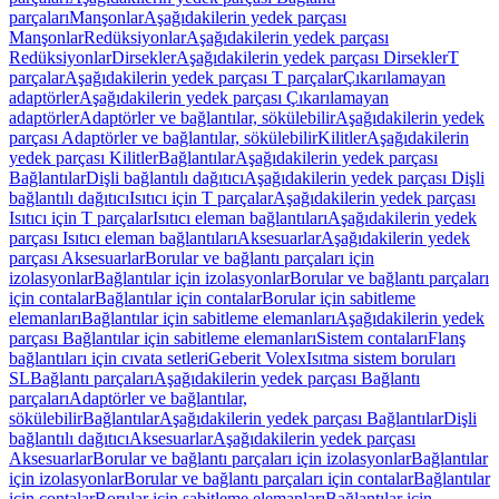
parçaları
Manşonlar
Aşağıdakilerin yedek parçası
Manşonlar
Redüksiyonlar
Aşağıdakilerin yedek parçası
Redüksiyonlar
Dirsekler
Aşağıdakilerin yedek parçası Dirsekler
T
parçalar
Aşağıdakilerin yedek parçası T parçalar
Çıkarılamayan
adaptörler
Aşağıdakilerin yedek parçası Çıkarılamayan
adaptörler
Adaptörler ve bağlantılar, sökülebilir
Aşağıdakilerin yedek
parçası Adaptörler ve bağlantılar, sökülebilir
Kilitler
Aşağıdakilerin
yedek parçası Kilitler
Bağlantılar
Aşağıdakilerin yedek parçası
Bağlantılar
Dişli bağlantılı dağıtıcı
Aşağıdakilerin yedek parçası Dişli
bağlantılı dağıtıcı
Isıtıcı için T parçalar
Aşağıdakilerin yedek parçası
Isıtıcı için T parçalar
Isıtıcı eleman bağlantıları
Aşağıdakilerin yedek
parçası Isıtıcı eleman bağlantıları
Aksesuarlar
Aşağıdakilerin yedek
parçası Aksesuarlar
Borular ve bağlantı parçaları için
izolasyonlar
Bağlantılar için izolasyonlar
Borular ve bağlantı parçaları
için contalar
Bağlantılar için contalar
Borular için sabitleme
elemanları
Bağlantılar için sabitleme elemanları
Aşağıdakilerin yedek
parçası Bağlantılar için sabitleme elemanları
Sistem contaları
Flanş
bağlantıları için cıvata setleri
Geberit Volex
Isıtma sistem boruları
SL
Bağlantı parçaları
Aşağıdakilerin yedek parçası Bağlantı
parçaları
Adaptörler ve bağlantılar,
sökülebilir
Bağlantılar
Aşağıdakilerin yedek parçası Bağlantılar
Dişli
bağlantılı dağıtıcı
Aksesuarlar
Aşağıdakilerin yedek parçası
Aksesuarlar
Borular ve bağlantı parçaları için izolasyonlar
Bağlantılar
için izolasyonlar
Borular ve bağlantı parçaları için contalar
Bağlantılar
için contalar
Borular için sabitleme elemanları
Bağlantılar için