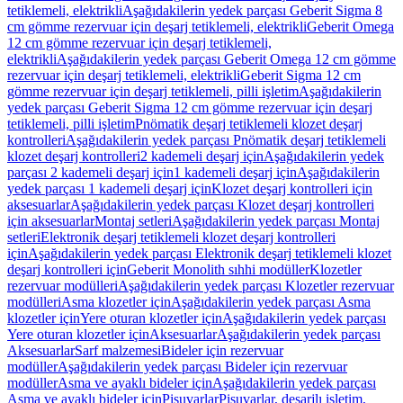
tetiklemeli, elektrikli
Aşağıdakilerin yedek parçası Geberit Sigma 8
cm gömme rezervuar için deşarj tetiklemeli, elektrikli
Geberit Omega
12 cm gömme rezervuar için deşarj tetiklemeli,
elektrikli
Aşağıdakilerin yedek parçası Geberit Omega 12 cm gömme
rezervuar için deşarj tetiklemeli, elektrikli
Geberit Sigma 12 cm
gömme rezervuar için deşarj tetiklemeli, pilli işletim
Aşağıdakilerin
yedek parçası Geberit Sigma 12 cm gömme rezervuar için deşarj
tetiklemeli, pilli işletim
Pnömatik deşarj tetiklemeli klozet deşarj
kontrolleri
Aşağıdakilerin yedek parçası Pnömatik deşarj tetiklemeli
klozet deşarj kontrolleri
2 kademeli deşarj için
Aşağıdakilerin yedek
parçası 2 kademeli deşarj için
1 kademeli deşarj için
Aşağıdakilerin
yedek parçası 1 kademeli deşarj için
Klozet deşarj kontrolleri için
aksesuarlar
Aşağıdakilerin yedek parçası Klozet deşarj kontrolleri
için aksesuarlar
Montaj setleri
Aşağıdakilerin yedek parçası Montaj
setleri
Elektronik deşarj tetiklemeli klozet deşarj kontrolleri
için
Aşağıdakilerin yedek parçası Elektronik deşarj tetiklemeli klozet
deşarj kontrolleri için
Geberit Monolith sıhhi modüller
Klozetler
rezervuar modülleri
Aşağıdakilerin yedek parçası Klozetler rezervuar
modülleri
Asma klozetler için
Aşağıdakilerin yedek parçası Asma
klozetler için
Yere oturan klozetler için
Aşağıdakilerin yedek parçası
Yere oturan klozetler için
Aksesuarlar
Aşağıdakilerin yedek parçası
Aksesuarlar
Sarf malzemesi
Bideler için rezervuar
modüller
Aşağıdakilerin yedek parçası Bideler için rezervuar
modüller
Asma ve ayaklı bideler için
Aşağıdakilerin yedek parçası
Asma ve ayaklı bideler için
Pisuvarlar
Pisuvarlar, deşarjlı işletim,