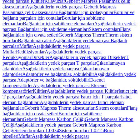
yedek parçası Kilitler
Kılavuzlar
Geberit Mapress Paslanmaz çelik
aksesuarları
Aşağıdakilerin yedek parçası Geberit Mapress
Paslanmaz çelik aksesuarları
Bağlantılar için izolasyonlar
Borular ve
bağlantı parçaları için contalar
Borular için sabitleme
elemanları
Bağlantılar için sabitleme elemanları
Aşağıdakilerin yedek
parçası Bağlantılar için sabitleme elemanları
Sistem contaları
Flanş
bağlantıları için cıvata setleri
Geberit Mapress Therm
Therm sistem
boruları
Bağlantı parçaları
Aşağıdakilerin yedek parçası Bağlantı
parçaları
Muflar
Aşağıdakilerin yedek parçası
Muflar
Redüksiyonlar
Aşağıdakilerin yedek parçası
Redüksiyonlar
Dirsekler
Aşağıdakilerin yedek parçası Dirsekler
T
parçalar
Aşağıdakilerin yedek parçası T parçalar
Çıkarılamayan
adaptörler
Aşağıdakilerin yedek parçası Çıkarılamayan
adaptörler
Adaptörler ve bağlantılar, sökülebilir
Aşağıdakilerin yedek
parçası Adaptörler ve bağlantılar, sökülebilir
Eksenel
kompensatörler
Aşağıdakilerin yedek parçası Eksenel
kompensatörler
Kilitler
Aşağıdakilerin yedek parçası Kilitler
Isıtıcı için
T parçalar
Aşağıdakilerin yedek parçası Isıtıcı için T parçalar
Isıtıcı
eleman bağlantıları
Aşağıdakilerin yedek parçası Isıtıcı eleman
bağlantıları
Geberit Mapress Therm aksesuarları
Sistem contaları
Flanş
bağlantıları için cıvata setleri
Borular için sabitleme
elemanları
Geberit Mapress Karbon Çeliği
Geberit Mapress Karbon
Çeliği
Aşağıdakilerin yedek parçası Geberit Mapress Karbon
Çeliği
Sistem boruları 1.0034
Sistem boruları 1.0215
Boru
nipelleri
Muflar
Aşağıdakilerin yedek parçası