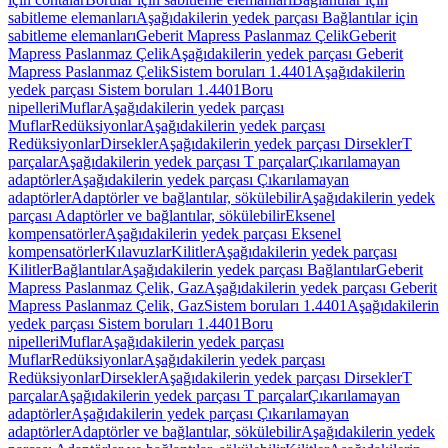
sabitleme elemanları
Aşağıdakilerin yedek parçası Bağlantılar için
sabitleme elemanları
Geberit Mapress Paslanmaz Çelik
Geberit
Mapress Paslanmaz Çelik
Aşağıdakilerin yedek parçası Geberit
Mapress Paslanmaz Çelik
Sistem boruları 1.4401
Aşağıdakilerin
yedek parçası Sistem boruları 1.4401
Boru
nipelleri
Muflar
Aşağıdakilerin yedek parçası
Muflar
Redüksiyonlar
Aşağıdakilerin yedek parçası
Redüksiyonlar
Dirsekler
Aşağıdakilerin yedek parçası Dirsekler
T
parçalar
Aşağıdakilerin yedek parçası T parçalar
Çıkarılamayan
adaptörler
Aşağıdakilerin yedek parçası Çıkarılamayan
adaptörler
Adaptörler ve bağlantılar, sökülebilir
Aşağıdakilerin yedek
parçası Adaptörler ve bağlantılar, sökülebilir
Eksenel
kompensatörler
Aşağıdakilerin yedek parçası Eksenel
kompensatörler
Kılavuzlar
Kilitler
Aşağıdakilerin yedek parçası
Kilitler
Bağlantılar
Aşağıdakilerin yedek parçası Bağlantılar
Geberit
Mapress Paslanmaz Çelik, Gaz
Aşağıdakilerin yedek parçası Geberit
Mapress Paslanmaz Çelik, Gaz
Sistem boruları 1.4401
Aşağıdakilerin
yedek parçası Sistem boruları 1.4401
Boru
nipelleri
Muflar
Aşağıdakilerin yedek parçası
Muflar
Redüksiyonlar
Aşağıdakilerin yedek parçası
Redüksiyonlar
Dirsekler
Aşağıdakilerin yedek parçası Dirsekler
T
parçalar
Aşağıdakilerin yedek parçası T parçalar
Çıkarılamayan
adaptörler
Aşağıdakilerin yedek parçası Çıkarılamayan
adaptörler
Adaptörler ve bağlantılar, sökülebilir
Aşağıdakilerin yedek