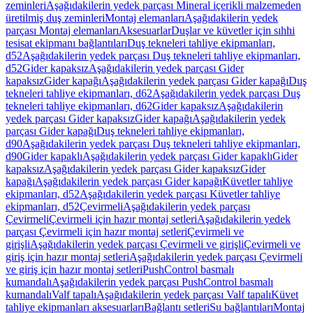
zeminleri
Aşağıdakilerin yedek parçası Mineral içerikli malzemeden
üretilmiş duş zeminleri
Montaj elemanları
Aşağıdakilerin yedek
parçası Montaj elemanları
Aksesuarlar
Duşlar ve küvetler için sıhhi
tesisat ekipmanı bağlantıları
Duş tekneleri tahliye ekipmanları,
d52
Aşağıdakilerin yedek parçası Duş tekneleri tahliye ekipmanları,
d52
Gider kapaksız
Aşağıdakilerin yedek parçası Gider
kapaksız
Gider kapağı
Aşağıdakilerin yedek parçası Gider kapağı
Duş
tekneleri tahliye ekipmanları, d62
Aşağıdakilerin yedek parçası Duş
tekneleri tahliye ekipmanları, d62
Gider kapaksız
Aşağıdakilerin
yedek parçası Gider kapaksız
Gider kapağı
Aşağıdakilerin yedek
parçası Gider kapağı
Duş tekneleri tahliye ekipmanları,
d90
Aşağıdakilerin yedek parçası Duş tekneleri tahliye ekipmanları,
d90
Gider kapaklı
Aşağıdakilerin yedek parçası Gider kapaklı
Gider
kapaksız
Aşağıdakilerin yedek parçası Gider kapaksız
Gider
kapağı
Aşağıdakilerin yedek parçası Gider kapağı
Küvetler tahliye
ekipmanları, d52
Aşağıdakilerin yedek parçası Küvetler tahliye
ekipmanları, d52
Çevirmeli
Aşağıdakilerin yedek parçası
Çevirmeli
Çevirmeli için hazır montaj setleri
Aşağıdakilerin yedek
parçası Çevirmeli için hazır montaj setleri
Çevirmeli ve
girişli
Aşağıdakilerin yedek parçası Çevirmeli ve girişli
Çevirmeli ve
giriş için hazır montaj setleri
Aşağıdakilerin yedek parçası Çevirmeli
ve giriş için hazır montaj setleri
PushControl basmalı
kumandalı
Aşağıdakilerin yedek parçası PushControl basmalı
kumandalı
Valf tapalı
Aşağıdakilerin yedek parçası Valf tapalı
Küvet
tahliye ekipmanları aksesuarları
Bağlantı setleri
Su bağlantıları
Montaj