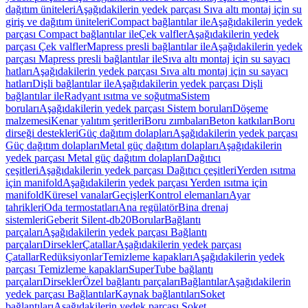
dağıtım üniteleri
Aşağıdakilerin yedek parçası Sıva altı montaj için su
giriş ve dağıtım üniteleri
Compact bağlantılar ile
Aşağıdakilerin yedek
parçası Compact bağlantılar ile
Çek valfler
Aşağıdakilerin yedek
parçası Çek valfler
Mapress presli bağlantılar ile
Aşağıdakilerin yedek
parçası Mapress presli bağlantılar ile
Sıva altı montaj için su sayacı
hatları
Aşağıdakilerin yedek parçası Sıva altı montaj için su sayacı
hatları
Dişli bağlantılar ile
Aşağıdakilerin yedek parçası Dişli
bağlantılar ile
Radyant ısıtma ve soğutma
Sistem
boruları
Aşağıdakilerin yedek parçası Sistem boruları
Döşeme
malzemesi
Kenar yalıtım şeritleri
Boru zımbaları
Beton katkıları
Boru
dirseği destekleri
Güç dağıtım dolapları
Aşağıdakilerin yedek parçası
Güç dağıtım dolapları
Metal güç dağıtım dolapları
Aşağıdakilerin
yedek parçası Metal güç dağıtım dolapları
Dağıtıcı
çeşitleri
Aşağıdakilerin yedek parçası Dağıtıcı çeşitleri
Yerden ısıtma
için manifold
Aşağıdakilerin yedek parçası Yerden ısıtma için
manifold
Küresel vanalar
Geçişler
Kontrol elemanları
Ayar
tahrikleri
Oda termostatları
Ana regülatör
Bina drenaj
sistemleri
Geberit Silent-db20
Borular
Bağlantı
parçaları
Aşağıdakilerin yedek parçası Bağlantı
parçaları
Dirsekler
Çatallar
Aşağıdakilerin yedek parçası
Çatallar
Redüksiyonlar
Temizleme kapakları
Aşağıdakilerin yedek
parçası Temizleme kapakları
SuperTube bağlantı
parçaları
Dirsekler
Özel bağlantı parçaları
Bağlantılar
Aşağıdakilerin
yedek parçası Bağlantılar
Kaynak bağlantıları
Soket
bağlantıları
Aşağıdakilerin yedek parçası Soket