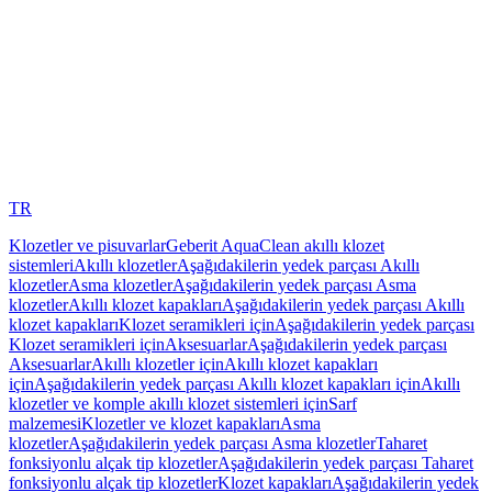
TR
Klozetler ve pisuvarlar
Geberit AquaClean akıllı klozet
sistemleri
Akıllı klozetler
Aşağıdakilerin yedek parçası Akıllı
klozetler
Asma klozetler
Aşağıdakilerin yedek parçası Asma
klozetler
Akıllı klozet kapakları
Aşağıdakilerin yedek parçası Akıllı
klozet kapakları
Klozet seramikleri için
Aşağıdakilerin yedek parçası
Klozet seramikleri için
Aksesuarlar
Aşağıdakilerin yedek parçası
Aksesuarlar
Akıllı klozetler için
Akıllı klozet kapakları
için
Aşağıdakilerin yedek parçası Akıllı klozet kapakları için
Akıllı
klozetler ve komple akıllı klozet sistemleri için
Sarf
malzemesi
Klozetler ve klozet kapakları
Asma
klozetler
Aşağıdakilerin yedek parçası Asma klozetler
Taharet
fonksiyonlu alçak tip klozetler
Aşağıdakilerin yedek parçası Taharet
fonksiyonlu alçak tip klozetler
Klozet kapakları
Aşağıdakilerin yedek