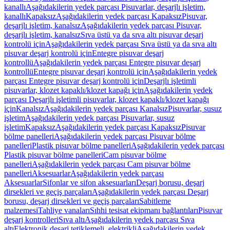
kanallı
Aşağıdakilerin yedek parçası Pisuvarlar, deşarjlı işletim,
kanallı
Kapaksız
Aşağıdakilerin yedek parçası Kapaksız
Pisuvar,
deşarjlı işletim, kanalsız
Aşağıdakilerin yedek parçası Pisuvar,
deşarjlı işletim, kanalsız
Sıva üstü ya da sıva altı pisuvar deşarj
kontrolü için
Aşağıdakilerin yedek parçası Sıva üstü ya da sıva altı
pisuvar deşarj kontrolü için
Entegre pisuvar deşarj
kontrollü
Aşağıdakilerin yedek parçası Entegre pisuvar deşarj
kontrollü
Entegre pisuvar deşarj kontrolü için
Aşağıdakilerin yedek
parçası Entegre pisuvar deşarj kontrolü için
Deşarjlı işletimli
pisuvarlar, klozet kapaklı/klozet kapağı için
Aşağıdakilerin yedek
parçası Deşarjlı işletimli pisuvarlar, klozet kapaklı/klozet kapağı
için
Kanalsız
Aşağıdakilerin yedek parçası Kanalsız
Pisuvarlar, susuz
işletim
Aşağıdakilerin yedek parçası Pisuvarlar, susuz
işletim
Kapaksız
Aşağıdakilerin yedek parçası Kapaksız
Pisuvar
bölme panelleri
Aşağıdakilerin yedek parçası Pisuvar bölme
panelleri
Plastik pisuvar bölme panelleri
Aşağıdakilerin yedek parçası
Plastik pisuvar bölme panelleri
Cam pisuvar bölme
panelleri
Aşağıdakilerin yedek parçası Cam pisuvar bölme
panelleri
Aksesuarlar
Aşağıdakilerin yedek parçası
Aksesuarlar
Sifonlar ve sifon aksesuarları
Deşarj borusu, deşarj
dirsekleri ve geçiş parçaları
Aşağıdakilerin yedek parçası Deşarj
borusu, deşarj dirsekleri ve geçiş parçaları
Sabitleme
malzemesi
Tahliye vanaları
Sıhhi tesisat ekipmanı bağlantıları
Pisuvar
deşarj kontrolleri
Sıva altı
Aşağıdakilerin yedek parçası Sıva
altı
Elektronik deşarj tetiklemeli, elektrikli
Aşağıdakilerin yedek