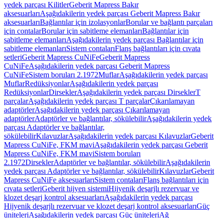
yedek parçası Kilitler
Geberit Mapress Bakır
aksesuarları
Aşağıdakilerin yedek parçası Geberit Mapress Bakır
aksesuarları
Bağlantılar için izolasyonlar
Borular ve bağlantı parçaları
için contalar
Borular için sabitleme elemanları
Bağlantılar için
sabitleme elemanları
Aşağıdakilerin yedek parçası Bağlantılar için
sabitleme elemanları
Sistem contaları
Flanş bağlantıları için cıvata
setleri
Geberit Mapress CuNiFe
Geberit Mapress
CuNiFe
Aşağıdakilerin yedek parçası Geberit Mapress
CuNiFe
Sistem boruları 2.1972
Muflar
Aşağıdakilerin yedek parçası
Muflar
Redüksiyonlar
Aşağıdakilerin yedek parçası
Redüksiyonlar
Dirsekler
Aşağıdakilerin yedek parçası Dirsekler
T
parçalar
Aşağıdakilerin yedek parçası T parçalar
Çıkarılamayan
adaptörler
Aşağıdakilerin yedek parçası Çıkarılamayan
adaptörler
Adaptörler ve bağlantılar, sökülebilir
Aşağıdakilerin yedek
parçası Adaptörler ve bağlantılar,
sökülebilir
Kılavuzlar
Aşağıdakilerin yedek parçası Kılavuzlar
Geberit
Mapress CuNiFe, FKM mavi
Aşağıdakilerin yedek parçası Geberit
Mapress CuNiFe, FKM mavi
Sistem boruları
2.1972
Dirsekler
Adaptörler ve bağlantılar, sökülebilir
Aşağıdakilerin
yedek parçası Adaptörler ve bağlantılar, sökülebilir
Kılavuzlar
Geberit
Mapress CuNiFe aksesuarları
Sistem contaları
Flanş bağlantıları için
cıvata setleri
Geberit hijyen sistemi
Hijyenik deşarjlı rezervuar ve
klozet deşarj kontrol aksesuarları
Aşağıdakilerin yedek parçası
Hijyenik deşarjlı rezervuar ve klozet deşarj kontrol aksesuarları
Güç
üniteleri
Aşağıdakilerin yedek parçası Güç üniteleri
Ağ