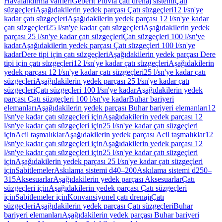
Havalandırma valfleri
Geberit Pluvia çatı drenaj sistemi
Çatı
süzgeçleri
Aşağıdakilerin yedek parçası Çatı süzgeçleri
12 l/sn'ye
kadar çatı süzgeçleri
Aşağıdakilerin yedek parçası 12 l/sn'ye kadar
çatı süzgeçleri
25 l/sn'ye kadar çatı süzgeçleri
Aşağıdakilerin yedek
parçası 25 l/sn'ye kadar çatı süzgeçleri
Çatı süzgeçleri 100 l/sn'ye
kadar
Aşağıdakilerin yedek parçası Çatı süzgeçleri 100 l/sn'ye
kadar
Dere tipi için çatı süzgeçleri
Aşağıdakilerin yedek parçası Dere
tipi için çatı süzgeçleri
12 l/sn'ye kadar çatı süzgeçleri
Aşağıdakilerin
yedek parçası 12 l/sn'ye kadar çatı süzgeçleri
25 l/sn'ye kadar çatı
süzgeçleri
Aşağıdakilerin yedek parçası 25 l/sn'ye kadar çatı
süzgeçleri
Çatı süzgeçleri 100 l/sn'ye kadar
Aşağıdakilerin yedek
parçası Çatı süzgeçleri 100 l/sn'ye kadar
Buhar bariyeri
elemanları
Aşağıdakilerin yedek parçası Buhar bariyeri elemanları
12
l/sn'ye kadar çatı süzgeçleri için
Aşağıdakilerin yedek parçası 12
l/sn'ye kadar çatı süzgeçleri için
25 l/sn'ye kadar çatı süzgeçleri
için
Acil taşmalıklar
Aşağıdakilerin yedek parçası Acil taşmalıklar
12
l/sn'ye kadar çatı süzgeçleri için
Aşağıdakilerin yedek parçası 12
l/sn'ye kadar çatı süzgeçleri için
25 l/sn'ye kadar çatı süzgeçleri
için
Aşağıdakilerin yedek parçası 25 l/sn'ye kadar çatı süzgeçleri
için
Sabitlemeler
Askılama sistemi d40–200
Askılama sistemi d250–
315
Aksesuarlar
Aşağıdakilerin yedek parçası Aksesuarlar
Çatı
süzgeçleri için
Aşağıdakilerin yedek parçası Çatı süzgeçleri
için
Sabitlemeler için
Konvansiyonel çatı drenajı
Çatı
süzgeçleri
Aşağıdakilerin yedek parçası Çatı süzgeçleri
Buhar
bariyeri elemanları
Aşağıdakilerin yedek parçası Buhar bariyeri