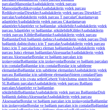
parçaları
Manşonlar
Aşağıdakilerin yedek parçası
Manşonlar
Redüksiyonlar
Aşağıdakilerin yedek parçası
Redüksiyonlar
Dirsekler
Aşağıdakilerin yedek parçası Dirsekler
T
parçalar
Aşağıdakilerin yedek parçası T parçalar
Çıkarılamayan
adaptörler
Aşağıdakilerin yedek parçası Çıkarılamayan
adaptörler
Adaptörler ve bağlantılar, sökülebilir
Aşağıdakilerin yedek
parçası Adaptörler ve bağlantılar, sökülebilir
Kilitler
Aşağıdakilerin
yedek parçası Kilitler
Bağlantılar
Aşağıdakilerin yedek parçası
Bağlantılar
Dişli bağlantılı dağıtıcı
Aşağıdakilerin yedek parçası Dişli
bağlantılı dağıtıcı
Isıtıcı için T parçalar
Aşağıdakilerin yedek parçası
Isıtıcı için T parçalar
Isıtıcı eleman bağlantıları
Aşağıdakilerin yedek
parçası Isıtıcı eleman bağlantıları
Aksesuarlar
Aşağıdakilerin yedek
parçası Aksesuarlar
Borular ve bağlantı parçaları için
izolasyonlar
Bağlantılar için izolasyonlar
Borular ve bağlantı parçaları
için contalar
Bağlantılar için contalar
Borular için sabitleme
elemanları
Bağlantılar için sabitleme elemanları
Aşağıdakilerin yedek
parçası Bağlantılar için sabitleme elemanları
Sistem contaları
Flanş
bağlantıları için cıvata setleri
Geberit Volex
Isıtma sistem boruları
SL
Bağlantı parçaları
Aşağıdakilerin yedek parçası Bağlantı
parçaları
Adaptörler ve bağlantılar,
sökülebilir
Bağlantılar
Aşağıdakilerin yedek parçası Bağlantılar
Dişli
bağlantılı dağıtıcı
Aksesuarlar
Aşağıdakilerin yedek parçası
Aksesuarlar
Borular ve bağlantı parçaları için izolasyonlar
Bağlantılar
için izolasyonlar
Borular ve bağlantı parçaları için contalar
Bağlantılar
için contalar
Borular için sabitleme elemanları
Bağlantılar için