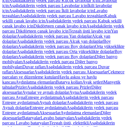
için
Aşağıdakilerin yedek parçası Küçük lavabolar için
Lavabolar
için
Aşağıdakilerin yedek parçası Lavabolar için
İkili lavabolar
için
Aşağıdakilerin yedek parçası İkili lavabolar için
Lavabo
tezgahları
Aşağıdakilerin yedek parçası Lavabo tezgahları
Kabuk
şekilli çanak lavabo için
Aşağıdakilerin yedek parçası Kabuk şekilli
çanak lavabo için
Dikdörtgen çanak lavabo için
Aşağıdakilerin yedek
parçası Dikdörtgen çanak lavabo için
Tezgah üstü lavabo için
Yan
dolaplar
Aşağıdakilerin yedek parçası Yan dolaplar
Alçak yan
dolaplar
Aşağıdakilerin yedek parçası Alçak yan dolaplar
Boy
dolapları
Aşağıdakilerin yedek parçası Boy dolapları
Orta yükseklikte
dolaplar
Aşağıdakilerin yedek parçası Orta yükseklikte dolaplar
Boy
dolapları
Aşağıdakilerin yedek parçası Boy dolapları
Diğer banyo
mobilyaları
Aşağıdakilerin yedek parçası Diğer banyo
mobilyaları
Duvar rafları
Aşağıdakilerin yedek parçası Duvar
rafları
Aksesuarlar
Aşağıdakilerin yedek parçası Aksesuarlar
Çekmece
parçaları ve düzenleme kutuları
Havlu askısı ve havlu
kancası
Aydınlatma elemanları
Batarya kolları
Ayak setleri
Manyetik
tahtalar
Prizler
Aşağıdakilerin yedek parçası Prizler
Diğer
aksesuarlar
Aynalar ve aynalı dolaplar
Ayna
Aşağıdakilerin yedek
parçası Ayna
Entegre aydınlatmalı
Aşağıdakilerin yedek parçası
Entegre aydınlatmalı
Aynalı dolaplar
Aşağıdakilerin yedek parçası
Aynalı dolaplar
Entegre aydınlatmalı
Aşağıdakilerin yedek parçası
Entegre aydınlatmalı
Aksesuarlar
Aydınlatma elemanları
Diğer
aksesuarlar
Bataryalar
Lavabo bataryaları
Aşağıdakilerin yedek
parçası Lavabo bataryaları
Tezgah üstü, elektrikli
Aşağıdakilerin