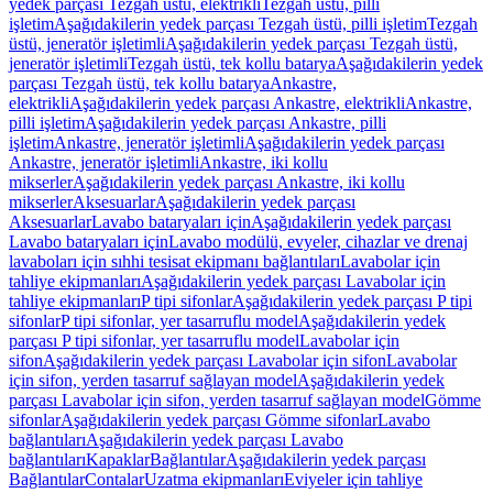
yedek parçası Tezgah üstü, elektrikli
Tezgah üstü, pilli
işletim
Aşağıdakilerin yedek parçası Tezgah üstü, pilli işletim
Tezgah
üstü, jeneratör işletimli
Aşağıdakilerin yedek parçası Tezgah üstü,
jeneratör işletimli
Tezgah üstü, tek kollu batarya
Aşağıdakilerin yedek
parçası Tezgah üstü, tek kollu batarya
Ankastre,
elektrikli
Aşağıdakilerin yedek parçası Ankastre, elektrikli
Ankastre,
pilli işletim
Aşağıdakilerin yedek parçası Ankastre, pilli
işletim
Ankastre, jeneratör işletimli
Aşağıdakilerin yedek parçası
Ankastre, jeneratör işletimli
Ankastre, iki kollu
mikserler
Aşağıdakilerin yedek parçası Ankastre, iki kollu
mikserler
Aksesuarlar
Aşağıdakilerin yedek parçası
Aksesuarlar
Lavabo bataryaları için
Aşağıdakilerin yedek parçası
Lavabo bataryaları için
Lavabo modülü, evyeler, cihazlar ve drenaj
lavaboları için sıhhi tesisat ekipmanı bağlantıları
Lavabolar için
tahliye ekipmanları
Aşağıdakilerin yedek parçası Lavabolar için
tahliye ekipmanları
P tipi sifonlar
Aşağıdakilerin yedek parçası P tipi
sifonlar
P tipi sifonlar, yer tasarruflu model
Aşağıdakilerin yedek
parçası P tipi sifonlar, yer tasarruflu model
Lavabolar için
sifon
Aşağıdakilerin yedek parçası Lavabolar için sifon
Lavabolar
için sifon, yerden tasarruf sağlayan model
Aşağıdakilerin yedek
parçası Lavabolar için sifon, yerden tasarruf sağlayan model
Gömme
sifonlar
Aşağıdakilerin yedek parçası Gömme sifonlar
Lavabo
bağlantıları
Aşağıdakilerin yedek parçası Lavabo
bağlantıları
Kapaklar
Bağlantılar
Aşağıdakilerin yedek parçası
Bağlantılar
Contalar
Uzatma ekipmanları
Eviyeler için tahliye