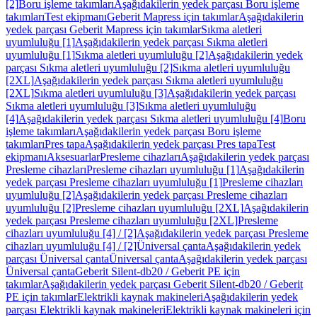
[2]
Boru işleme takımları
Aşağıdakilerin yedek parçası Boru işleme
takımları
Test ekipmanı
Geberit Mapress için takımlar
Aşağıdakilerin
yedek parçası Geberit Mapress için takımlar
Sıkma aletleri
uyumluluğu [1]
Aşağıdakilerin yedek parçası Sıkma aletleri
uyumluluğu [1]
Sıkma aletleri uyumluluğu [2]
Aşağıdakilerin yedek
parçası Sıkma aletleri uyumluluğu [2]
Sıkma aletleri uyumluluğu
[2XL]
Aşağıdakilerin yedek parçası Sıkma aletleri uyumluluğu
[2XL]
Sıkma aletleri uyumluluğu [3]
Aşağıdakilerin yedek parçası
Sıkma aletleri uyumluluğu [3]
Sıkma aletleri uyumluluğu
[4]
Aşağıdakilerin yedek parçası Sıkma aletleri uyumluluğu [4]
Boru
işleme takımları
Aşağıdakilerin yedek parçası Boru işleme
takımları
Pres tapa
Aşağıdakilerin yedek parçası Pres tapa
Test
ekipmanı
Aksesuarlar
Presleme cihazları
Aşağıdakilerin yedek parçası
Presleme cihazları
Presleme cihazları uyumluluğu [1]
Aşağıdakilerin
yedek parçası Presleme cihazları uyumluluğu [1]
Presleme cihazları
uyumluluğu [2]
Aşağıdakilerin yedek parçası Presleme cihazları
uyumluluğu [2]
Presleme cihazları uyumluluğu [2XL]
Aşağıdakilerin
yedek parçası Presleme cihazları uyumluluğu [2XL]
Presleme
cihazları uyumluluğu [4] / [2]
Aşağıdakilerin yedek parçası Presleme
cihazları uyumluluğu [4] / [2]
Üniversal çanta
Aşağıdakilerin yedek
parçası Üniversal çanta
Üniversal çanta
Aşağıdakilerin yedek parçası
Üniversal çanta
Geberit Silent-db20 / Geberit PE için
takımlar
Aşağıdakilerin yedek parçası Geberit Silent-db20 / Geberit
PE için takımlar
Elektrikli kaynak makineleri
Aşağıdakilerin yedek
parçası Elektrikli kaynak makineleri
Elektrikli kaynak makineleri için