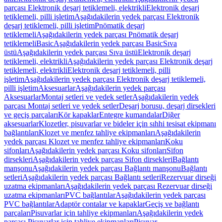
parçası Elektronik deşarj tetiklemeli, elektrikli
Elektronik deşarj
tetiklemeli, pilli işletim
Aşağıdakilerin yedek parçası Elektronik
deşarj tetiklemeli, pilli işletim
Pnömatik deşarj
tetiklemeli
Aşağıdakilerin yedek parçası Pnömatik deşarj
tetiklemeli
Basic
Aşağıdakilerin yedek parçası Basic
Sıva
üstü
Aşağıdakilerin yedek parçası Sıva üstü
Elektronik deşarj
tetiklemeli, elektrikli
Aşağıdakilerin yedek parçası Elektronik deşarj
tetiklemeli, elektrikli
Elektronik deşarj tetiklemeli, pilli
işletim
Aşağıdakilerin yedek parçası Elektronik deşarj tetiklemeli,
pilli işletim
Aksesuarlar
Aşağıdakilerin yedek parçası
Aksesuarlar
Montaj setleri ve yedek setler
Aşağıdakilerin yedek
parçası Montaj setleri ve yedek setler
Deşarj borusu, deşarj dirsekleri
ve geçiş parçaları
Kör kapaklar
Entegre kumandalar
Diğer
aksesuarlar
Klozetler, pisuvarlar ve bideler için sıhhi tesisat ekipmanı
bağlantıları
Klozet ve menfez tahliye ekipmanları
Aşağıdakilerin
yedek parçası Klozet ve menfez tahliye ekipmanları
Koku
sifonları
Aşağıdakilerin yedek parçası Koku sifonları
Sifon
dirsekleri
Aşağıdakilerin yedek parçası Sifon dirsekleri
Bağlantı
manşonu
Aşağıdakilerin yedek parçası Bağlantı manşonu
Bağlantı
setleri
Aşağıdakilerin yedek parçası Bağlantı setleri
Rezervuar dirseği
uzatma ekipmanları
Aşağıdakilerin yedek parçası Rezervuar dirseği
uzatma ekipmanları
PVC bağlantılar
Aşağıdakilerin yedek parçası
PVC bağlantılar
Adaptör contalar ve kapaklar
Geçiş ve bağlantı
parçaları
Pisuvarlar için tahliye ekipmanları
Aşağıdakilerin yedek
parçası Pisuvarlar için tahliye ekipmanları
Pisuvar