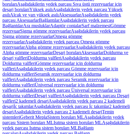
boruları
Aşağıdakilerin yedek parçası Sıva üstü rezervuarlar için
deşarj boruları
Yüksek asılı
Aşağıdakilerin yedek parçası Yüksek
asılı
Alçak ve yarı yüksek asılı
Aksesuarlar
Aşağıdakilerin yedek
parçası Aksesuarlar
Bağlantılar
Aşağıdakilerin yedek parçası
Bağlantılar
Ara musluklar
Adaptör contalar
Sarf malzemesi
Gömme
rezervuar
Sigma gömme rezervuarlar
Aşağıdakilerin yedek parçası
Sigma gömme rezervuarlar
Omega gömme
rezervuarlar
Aşağıdakilerin yedek parçası Omega gömme
rezervuarlar
Alpha gömme rezervuarlar
Aşağıdakilerin yedek parçası
Alpha gömme rezervuarlar
Deşarj boruları
Aksesuarlar
Doldurma ve
deşarj valfleri
Doldurma valfleri
Aşağıdakilerin yedek parçası
Doldurma valfleri
Gömme rezervuarlar için doldurma
valfleri
Aşağıdakilerin yedek parçası Gömme rezervuarlar için
doldurma valfleri
Seramik rezervuarlar için doldurma
valfleri
Aşağıdakilerin yedek parçası Seramik rezervuarlar için
doldurma valfleri
Üniversal rezervuarlar için doldurma
valfleri
Aşağıdakilerin yedek parçası Üniversal rezervuarlar için
doldurma valfleri
Deşarj valfleri
Aşağıdakilerin yedek parçası Deşarj
valfleri
2 kademeli deşarj
Aşağıdakilerin yedek parçası 2 kademeli
deşarj
İç takımlar
Aşağıdakilerin yedek parçası İç takımlar
2 kademeli
deşarj
Aşağıdakilerin yedek parçası 2 kademeli deşarj
Temin
sistemleri
Geberit Mepla
Sistem boruları ML
Aşağıdakilerin yedek
parçası Sistem boruları ML
Isıtma sistem boruları ML
Aşağıdakilerin
yedek parçası Isıtma sistem boruları ML
Bağlantı
parçaları
Aşağıdakilerin yedek parçası Bağlantı