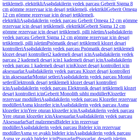
tetiklemeli, elektrikli
Aşağıdakilerin yedek parçası Geberit Sigma 8
cm gömme rezervuar için deşarj tetiklemeli, elektrikli
Geberit Omega
12 cm gömme rezervuar için deşarj tetiklemeli,
elektrikli
Aşağıdakilerin yedek parçası Geberit Omega 12 cm gömme
rezervuar için deşarj tetiklemeli, elektrikli
Geberit Sigma 12 cm
gömme rezervuar için deşarj tetiklemeli, pilli işletim
Aşağıdakilerin
yedek parçası Geberit Sigma 12 cm gömme rezervuar için deşarj
tetiklemeli, pilli işletim
Pnömatik deşarj tetiklemeli klozet deşarj
kontrolleri
Aşağıdakilerin yedek parçası Pnömatik deşarj tetiklemeli
klozet deşarj kontrolleri
2 kademeli deşarj için
Aşağıdakilerin yedek
parçası 2 kademeli deşarj için
1 kademeli deşarj için
Aşağıdakilerin
yedek parçası 1 kademeli deşarj için
Klozet deşarj kontrolleri için
aksesuarlar
Aşağıdakilerin yedek parçası Klozet deşarj kontrolleri
için aksesuarlar
Montaj setleri
Aşağıdakilerin yedek parçası Montaj
setleri
Elektronik deşarj tetiklemeli klozet deşarj kontrolleri
için
Aşağıdakilerin yedek parçası Elektronik deşarj tetiklemeli klozet
deşarj kontrolleri için
Geberit Monolith sıhhi modüller
Klozetler
rezervuar modülleri
Aşağıdakilerin yedek parçası Klozetler rezervuar
modülleri
Asma klozetler için
Aşağıdakilerin yedek parçası Asma
klozetler için
Yere oturan klozetler için
Aşağıdakilerin yedek parçası
Yere oturan klozetler için
Aksesuarlar
Aşağıdakilerin yedek parçası
Aksesuarlar
Sarf malzemesi
Bideler için rezervuar
modüller
Aşağıdakilerin yedek parçası Bideler için rezervuar
modüller
Asma ve ayaklı bideler için
Aşağıdakilerin yedek parçası
Asma ve ayaklı bideler için
Pisuvarlar
Pisuvarlar, deşarjlı işletim,