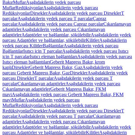
Bakır
Muflar
Aşağıdakilerin yedek parçası
Muflar
Redüksiyonlar
Aşağıdakilerin yedek parçası
Redüksiyonlar
Dirsekler
Aşağıdakilerin yedek parçası Dirsekler
T
parçalar
Aşağıdakilerin yedek parçası T parçalar
Çapraz
parçalar
Aşağıdakilerin yedek parçası Çapraz parçalar
Çıkarılamayan
adaptörler
Aşağıdakilerin yedek parçası Çıkarılamayan
adaptörler
Adaptörler ve bağlantılar, sökülebilir
Aşağıdakilerin yedek
parçası Adaptörler ve bağlantılar, sökülebilir
Kilitler
Aşağıdakilerin
yedek parçası Kilitler
Bağlantılar
Aşağıdakilerin yedek parçası
Bağlantılar
Isıtıcı için T parçalar
Aşağıdakilerin yedek parçası Isıtıcı
için T parçalar
Isıtıcı eleman bağlantıları
Aşağıdakilerin yedek parçası
Isıtıcı eleman bağlantıları
Geberit Mapress Bakır, krom
kaplı
Dirsekler
Geberit Mapress Bakır, Gaz
Aşağıdakilerin yedek
parçası Geberit Mapress Bakır, Gaz
Dirsekler
Aşağıdakilerin yedek
parçası Dirsekler
T parçalar
Aşağıdakilerin yedek parçası T
parçalar
Çıkarılamayan adaptörler
Aşağıdakilerin yedek parçası
Çıkarılamayan adaptörler
Geberit Mapress Bakır, FKM
mavi
Aşağıdakilerin yedek parçası Geberit Mapress Bakır, FKM
mavi
Muflar
Aşağıdakilerin yedek parçası
Muflar
Redüksiyonlar
Aşağıdakilerin yedek parçası
Redüksiyonlar
Dirsekler
Aşağıdakilerin yedek parçası Dirsekler
T
parçalar
Aşağıdakilerin yedek parçası T parçalar
Çıkarılamayan
adaptörler
Aşağıdakilerin yedek parçası Çıkarılamayan
adaptörler
Adaptörler ve bağlantılar, sökülebilir
Aşağıdakilerin yedek
parçası Adaptörler ve bağlantılar, sökülebilir
Kilitler
Aşağıdakilerin