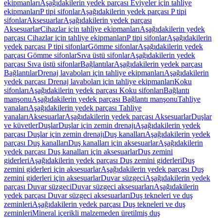
ekipmanları
Aşağıdakilerin yedek parçası Eviyeler için tahliye
ekipmanları
P tipi sifonlar
Aşağıdakilerin yedek parçası P tipi
sifonlar
Aksesuarlar
Aşağıdakilerin yedek parçası
Aksesuarlar
Cihazlar için tahliye ekipmanları
Aşağıdakilerin yedek
parçası Cihazlar için tahliye ekipmanları
P tipi sifonlar
Aşağıdakilerin
yedek parçası P tipi sifonlar
Gömme sifonlar
Aşağıdakilerin yedek
parçası Gömme sifonlar
Sıva üstü sifonlar
Aşağıdakilerin yedek
parçası Sıva üstü sifonlar
Bağlantılar
Aşağıdakilerin yedek parçası
Bağlantılar
Drenaj lavaboları için tahliye ekipmanları
Aşağıdakilerin
yedek parçası Drenaj lavaboları için tahliye ekipmanları
Koku
sifonları
Aşağıdakilerin yedek parçası Koku sifonları
Bağlantı
manşonu
Aşağıdakilerin yedek parçası Bağlantı manşonu
Tahliye
vanaları
Aşağıdakilerin yedek parçası Tahliye
vanaları
Aksesuarlar
Aşağıdakilerin yedek parçası Aksesuarlar
Duşlar
ve küvetler
Duşlar
Duşlar için zemin drenajı
Aşağıdakilerin yedek
parçası Duşlar için zemin drenajı
Duş kanalları
Aşağıdakilerin yedek
parçası Duş kanalları
Duş kanalları için aksesuarlar
Aşağıdakilerin
yedek parçası Duş kanalları için aksesuarlar
Duş zemini
giderleri
Aşağıdakilerin yedek parçası Duş zemini giderleri
Duş
zemini giderleri için aksesuarlar
Aşağıdakilerin yedek parçası Duş
zemini giderleri için aksesuarlar
Duvar süzgeci
Aşağıdakilerin yedek
parçası Duvar süzgeci
Duvar süzgeci aksesuarları
Aşağıdakilerin
yedek parçası Duvar süzgeci aksesuarları
Duş tekneleri ve duş
zeminleri
Aşağıdakilerin yedek parçası Duş tekneleri ve duş
zeminleri
Mineral içerikli malzemeden üretilmiş duş