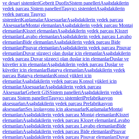
ve deşarj sistemleri
Geberit Duofix
Sistem panelleri
Aşağıdakilerin
yedek parçası Sistem panelleri
Taşıyıcı sistemleri
Aşağıdakilerin
yedek parçası Taşıyıcı
sistemleri
Kaplamalar
Aksesuarlar
Aşağıdakilerin yedek parçası
Aksesuarlar
Montaj elemanları
Aşağıdakilerin yedek parçası Montaj
elemanları
Klozet elemanları
Aşağıdakilerin yedek parçası Klozet
elemanları
Lavabo elemanları
Aşağıdakilerin yedek parçası Lavabo
elemanları
Bide elemanları
Aşağıdakilerin yedek parçası Bide
elemanları
Pisuvar elemanları
Aşağıdakilerin yedek parçası Pisuvar
elemanları
Duvar süzgeci olan duşlar için elemanlar
Aşağıdakilerin
yedek parçası Duvar süzgeci olan duşlar için elemanlar
Duşlar ve
küvetler için elemanlar
Aşağıdakilerin yedek parçası Duşlar ve
küvetler için elemanlar
Batarya elemanları
Aşağıdakilerin yedek
parçası Batarya elemanları
Konsol yükleri için
elemanlar
Aşağıdakilerin yedek parçası Konsol yükleri için
elemanlar
Aksesuarlar
Aşağıdakilerin yedek parçası
Aksesuarlar
Geberit GIS
Sistem panelleri
Aşağıdakilerin yedek
parçası Sistem panelleri
Taşıyıcı sistemleri
Prefabrikasyon
aksesuarları
Aşağıdakilerin yedek parçası Prefabrikasyon
aksesuarları
Ses izolasyonu için aksesuarlar
Kaplamalar
Montaj
elemanları
Aşağıdakilerin yedek parçası Montaj elemanları
Klozet
elemanları
Aşağıdakilerin yedek parçası Klozet elemanları
Lavabo
elemanları
Aşağıdakilerin yedek parçası Lavabo elemanları
Bide
elemanları
Aşağıdakilerin yedek parçası Bide elemanları
Pisuvar
elemanları
Aşağıdakilerin yedek parçası Pisuvar elemanları
Duvar