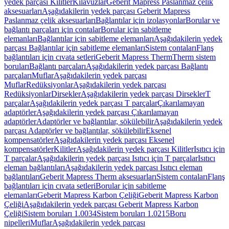
yedek parçası Kilitler
Kılavuzlar
Geberit Mapress Paslanmaz çelik
aksesuarları
Aşağıdakilerin yedek parçası Geberit Mapress
Paslanmaz çelik aksesuarları
Bağlantılar için izolasyonlar
Borular ve
bağlantı parçaları için contalar
Borular için sabitleme
elemanları
Bağlantılar için sabitleme elemanları
Aşağıdakilerin yedek
parçası Bağlantılar için sabitleme elemanları
Sistem contaları
Flanş
bağlantıları için cıvata setleri
Geberit Mapress Therm
Therm sistem
boruları
Bağlantı parçaları
Aşağıdakilerin yedek parçası Bağlantı
parçaları
Muflar
Aşağıdakilerin yedek parçası
Muflar
Redüksiyonlar
Aşağıdakilerin yedek parçası
Redüksiyonlar
Dirsekler
Aşağıdakilerin yedek parçası Dirsekler
T
parçalar
Aşağıdakilerin yedek parçası T parçalar
Çıkarılamayan
adaptörler
Aşağıdakilerin yedek parçası Çıkarılamayan
adaptörler
Adaptörler ve bağlantılar, sökülebilir
Aşağıdakilerin yedek
parçası Adaptörler ve bağlantılar, sökülebilir
Eksenel
kompensatörler
Aşağıdakilerin yedek parçası Eksenel
kompensatörler
Kilitler
Aşağıdakilerin yedek parçası Kilitler
Isıtıcı için
T parçalar
Aşağıdakilerin yedek parçası Isıtıcı için T parçalar
Isıtıcı
eleman bağlantıları
Aşağıdakilerin yedek parçası Isıtıcı eleman
bağlantıları
Geberit Mapress Therm aksesuarları
Sistem contaları
Flanş
bağlantıları için cıvata setleri
Borular için sabitleme
elemanları
Geberit Mapress Karbon Çeliği
Geberit Mapress Karbon
Çeliği
Aşağıdakilerin yedek parçası Geberit Mapress Karbon
Çeliği
Sistem boruları 1.0034
Sistem boruları 1.0215
Boru
nipelleri
Muflar
Aşağıdakilerin yedek parçası