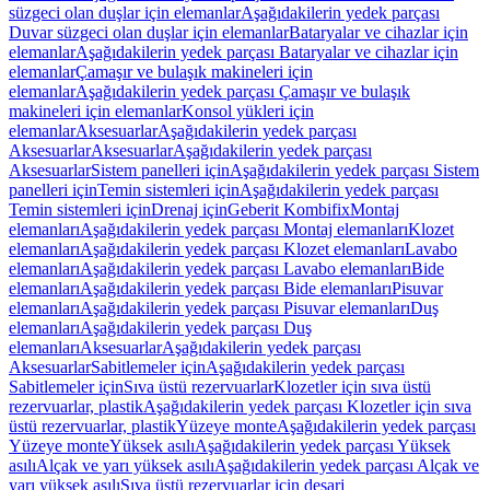
süzgeci olan duşlar için elemanlar
Aşağıdakilerin yedek parçası
Duvar süzgeci olan duşlar için elemanlar
Bataryalar ve cihazlar için
elemanlar
Aşağıdakilerin yedek parçası Bataryalar ve cihazlar için
elemanlar
Çamaşır ve bulaşık makineleri için
elemanlar
Aşağıdakilerin yedek parçası Çamaşır ve bulaşık
makineleri için elemanlar
Konsol yükleri için
elemanlar
Aksesuarlar
Aşağıdakilerin yedek parçası
Aksesuarlar
Aksesuarlar
Aşağıdakilerin yedek parçası
Aksesuarlar
Sistem panelleri için
Aşağıdakilerin yedek parçası Sistem
panelleri için
Temin sistemleri için
Aşağıdakilerin yedek parçası
Temin sistemleri için
Drenaj için
Geberit Kombifix
Montaj
elemanları
Aşağıdakilerin yedek parçası Montaj elemanları
Klozet
elemanları
Aşağıdakilerin yedek parçası Klozet elemanları
Lavabo
elemanları
Aşağıdakilerin yedek parçası Lavabo elemanları
Bide
elemanları
Aşağıdakilerin yedek parçası Bide elemanları
Pisuvar
elemanları
Aşağıdakilerin yedek parçası Pisuvar elemanları
Duş
elemanları
Aşağıdakilerin yedek parçası Duş
elemanları
Aksesuarlar
Aşağıdakilerin yedek parçası
Aksesuarlar
Sabitlemeler için
Aşağıdakilerin yedek parçası
Sabitlemeler için
Sıva üstü rezervuarlar
Klozetler için sıva üstü
rezervuarlar, plastik
Aşağıdakilerin yedek parçası Klozetler için sıva
üstü rezervuarlar, plastik
Yüzeye monte
Aşağıdakilerin yedek parçası
Yüzeye monte
Yüksek asılı
Aşağıdakilerin yedek parçası Yüksek
asılı
Alçak ve yarı yüksek asılı
Aşağıdakilerin yedek parçası Alçak ve
yarı yüksek asılı
Sıva üstü rezervuarlar için deşarj