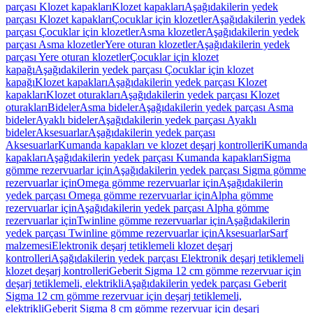
parçası Klozet kapakları
Klozet kapakları
Aşağıdakilerin yedek
parçası Klozet kapakları
Çocuklar için klozetler
Aşağıdakilerin yedek
parçası Çocuklar için klozetler
Asma klozetler
Aşağıdakilerin yedek
parçası Asma klozetler
Yere oturan klozetler
Aşağıdakilerin yedek
parçası Yere oturan klozetler
Çocuklar için klozet
kapağı
Aşağıdakilerin yedek parçası Çocuklar için klozet
kapağı
Klozet kapakları
Aşağıdakilerin yedek parçası Klozet
kapakları
Klozet oturakları
Aşağıdakilerin yedek parçası Klozet
oturakları
Bideler
Asma bideler
Aşağıdakilerin yedek parçası Asma
bideler
Ayaklı bideler
Aşağıdakilerin yedek parçası Ayaklı
bideler
Aksesuarlar
Aşağıdakilerin yedek parçası
Aksesuarlar
Kumanda kapakları ve klozet deşarj kontrolleri
Kumanda
kapakları
Aşağıdakilerin yedek parçası Kumanda kapakları
Sigma
gömme rezervuarlar için
Aşağıdakilerin yedek parçası Sigma gömme
rezervuarlar için
Omega gömme rezervuarlar için
Aşağıdakilerin
yedek parçası Omega gömme rezervuarlar için
Alpha gömme
rezervuarlar için
Aşağıdakilerin yedek parçası Alpha gömme
rezervuarlar için
Twinline gömme rezervuarlar için
Aşağıdakilerin
yedek parçası Twinline gömme rezervuarlar için
Aksesuarlar
Sarf
malzemesi
Elektronik deşarj tetiklemeli klozet deşarj
kontrolleri
Aşağıdakilerin yedek parçası Elektronik deşarj tetiklemeli
klozet deşarj kontrolleri
Geberit Sigma 12 cm gömme rezervuar için
deşarj tetiklemeli, elektrikli
Aşağıdakilerin yedek parçası Geberit
Sigma 12 cm gömme rezervuar için deşarj tetiklemeli,
elektrikli
Geberit Sigma 8 cm gömme rezervuar için deşarj