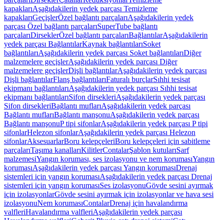
kapakları
Aşağıdakilerin yedek parçası Temizleme
kapakları
Geçişler
Özel bağlantı parçaları
Aşağıdakilerin yedek
parçası Özel bağlantı parçaları
SuperTube bağlantı
parçaları
Dirsekler
Özel bağlantı parçaları
Bağlantılar
Aşağıdakilerin
yedek parçası Bağlantılar
Kaynak bağlantıları
Soket
bağlantıları
Aşağıdakilerin yedek parçası Soket bağlantıları
Diğer
malzemelere geçişler
Aşağıdakilerin yedek parçası Diğer
malzemelere geçişler
Dişli bağlantılar
Aşağıdakilerin yedek parçası
Dişli bağlantılar
Flanş bağlantıları
Faturalı burçlar
Sıhhi tesisat
ekipmanı bağlantıları
Aşağıdakilerin yedek parçası Sıhhi tesisat
ekipmanı bağlantıları
Sifon dirsekleri
Aşağıdakilerin yedek parçası
Sifon dirsekleri
Bağlantı mufları
Aşağıdakilerin yedek parçası
Bağlantı mufları
Bağlantı manşonu
Aşağıdakilerin yedek parçası
Bağlantı manşonu
P tipi sifonlar
Aşağıdakilerin yedek parçası P tipi
sifonlar
Helezon sifonlar
Aşağıdakilerin yedek parçası Helezon
sifonlar
Aksesuarlar
Boru kelepçeleri
Boru kelepçeleri için sabitleme
parçaları
Taşıma kanalları
Kilitler
Contalar
Şablon kutuları
Sarf
malzemesi
Yangın koruması, ses izolasyonu ve nem koruması
Yangın
koruması
Aşağıdakilerin yedek parçası Yangın koruması
Drenaj
sistemleri için yangın koruması
Aşağıdakilerin yedek parçası Drenaj
sistemleri için yangın koruması
Ses izolasyonu
Gövde sesini ayırmak
için izolasyonlar
Gövde sesini ayırmak için izolasyonlar ve hava sesi
izolasyonu
Nem koruması
Contalar
Drenaj için havalandırma
valfleri
Havalandırma valfleri
Aşağıdakilerin yedek parçası