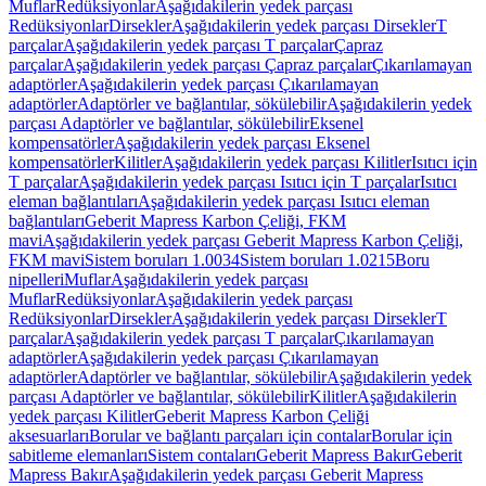
Muflar
Redüksiyonlar
Aşağıdakilerin yedek parçası
Redüksiyonlar
Dirsekler
Aşağıdakilerin yedek parçası Dirsekler
T
parçalar
Aşağıdakilerin yedek parçası T parçalar
Çapraz
parçalar
Aşağıdakilerin yedek parçası Çapraz parçalar
Çıkarılamayan
adaptörler
Aşağıdakilerin yedek parçası Çıkarılamayan
adaptörler
Adaptörler ve bağlantılar, sökülebilir
Aşağıdakilerin yedek
parçası Adaptörler ve bağlantılar, sökülebilir
Eksenel
kompensatörler
Aşağıdakilerin yedek parçası Eksenel
kompensatörler
Kilitler
Aşağıdakilerin yedek parçası Kilitler
Isıtıcı için
T parçalar
Aşağıdakilerin yedek parçası Isıtıcı için T parçalar
Isıtıcı
eleman bağlantıları
Aşağıdakilerin yedek parçası Isıtıcı eleman
bağlantıları
Geberit Mapress Karbon Çeliği, FKM
mavi
Aşağıdakilerin yedek parçası Geberit Mapress Karbon Çeliği,
FKM mavi
Sistem boruları 1.0034
Sistem boruları 1.0215
Boru
nipelleri
Muflar
Aşağıdakilerin yedek parçası
Muflar
Redüksiyonlar
Aşağıdakilerin yedek parçası
Redüksiyonlar
Dirsekler
Aşağıdakilerin yedek parçası Dirsekler
T
parçalar
Aşağıdakilerin yedek parçası T parçalar
Çıkarılamayan
adaptörler
Aşağıdakilerin yedek parçası Çıkarılamayan
adaptörler
Adaptörler ve bağlantılar, sökülebilir
Aşağıdakilerin yedek
parçası Adaptörler ve bağlantılar, sökülebilir
Kilitler
Aşağıdakilerin
yedek parçası Kilitler
Geberit Mapress Karbon Çeliği
aksesuarları
Borular ve bağlantı parçaları için contalar
Borular için
sabitleme elemanları
Sistem contaları
Geberit Mapress Bakır
Geberit
Mapress Bakır
Aşağıdakilerin yedek parçası Geberit Mapress