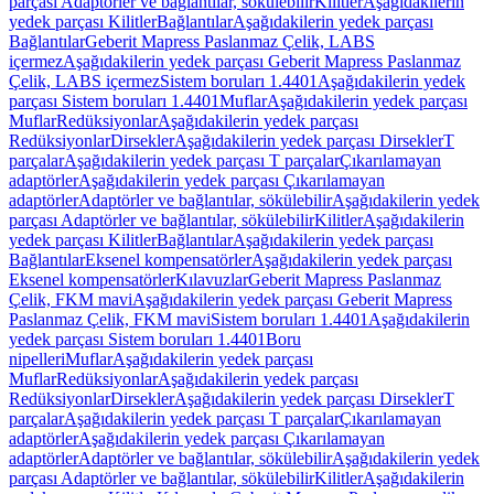
parçası Adaptörler ve bağlantılar, sökülebilir
Kilitler
Aşağıdakilerin
yedek parçası Kilitler
Bağlantılar
Aşağıdakilerin yedek parçası
Bağlantılar
Geberit Mapress Paslanmaz Çelik, LABS
içermez
Aşağıdakilerin yedek parçası Geberit Mapress Paslanmaz
Çelik, LABS içermez
Sistem boruları 1.4401
Aşağıdakilerin yedek
parçası Sistem boruları 1.4401
Muflar
Aşağıdakilerin yedek parçası
Muflar
Redüksiyonlar
Aşağıdakilerin yedek parçası
Redüksiyonlar
Dirsekler
Aşağıdakilerin yedek parçası Dirsekler
T
parçalar
Aşağıdakilerin yedek parçası T parçalar
Çıkarılamayan
adaptörler
Aşağıdakilerin yedek parçası Çıkarılamayan
adaptörler
Adaptörler ve bağlantılar, sökülebilir
Aşağıdakilerin yedek
parçası Adaptörler ve bağlantılar, sökülebilir
Kilitler
Aşağıdakilerin
yedek parçası Kilitler
Bağlantılar
Aşağıdakilerin yedek parçası
Bağlantılar
Eksenel kompensatörler
Aşağıdakilerin yedek parçası
Eksenel kompensatörler
Kılavuzlar
Geberit Mapress Paslanmaz
Çelik, FKM mavi
Aşağıdakilerin yedek parçası Geberit Mapress
Paslanmaz Çelik, FKM mavi
Sistem boruları 1.4401
Aşağıdakilerin
yedek parçası Sistem boruları 1.4401
Boru
nipelleri
Muflar
Aşağıdakilerin yedek parçası
Muflar
Redüksiyonlar
Aşağıdakilerin yedek parçası
Redüksiyonlar
Dirsekler
Aşağıdakilerin yedek parçası Dirsekler
T
parçalar
Aşağıdakilerin yedek parçası T parçalar
Çıkarılamayan
adaptörler
Aşağıdakilerin yedek parçası Çıkarılamayan
adaptörler
Adaptörler ve bağlantılar, sökülebilir
Aşağıdakilerin yedek
parçası Adaptörler ve bağlantılar, sökülebilir
Kilitler
Aşağıdakilerin