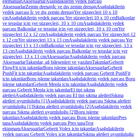
elemanları
Aksesuarlar
Aşağıdakilerin yedek parçası
Aksesuarlar
Zemin drenajı
İç ve dış zemin drenajı
Aşağıdakilerin
yedek parçası İç ve dış zemin drenajı
Yer süzgeçleri 10 x 10
cm
Aşağıdakilerin yedek parçası Yer süzgeçleri 10 x 10 cm
Balkonlar
ve teraslar için yer süzgeçleri, 10 x 10 cm
Aşağıdakilerin yedek
parçası Balkonlar ve teraslar için yer süzgeçleri, 10 x 10 cm
Yer
süzgeçleri 12 x 12 cm
Aşağıdakilerin yedek parçası Yer süzgeçleri 12
x 12 cm
Yer süzgeçleri 13 x 13 cm
Aşağıdakilerin yedek parçası Yer
süzgeçleri 13 x 13 cm
Balkonlar ve teraslar için yer süzgeçleri, 13 x
13 cm
Aşağıdakilerin yedek parçası Balkonlar ve teraslar için yer
süzgeçleri, 13 x 13 cm
Aksesuarlar
Aşağıdakilerin yedek parçası
Aksesuarlar
Takımlar, ağ bileşenleri ve yazılım
Takımlar
Geberit
FlowFit için takımlar
Boru işleme takımları
Aksesuarlar
Geberit
PushFit için takımlar
Aşağıdakilerin yedek parçası Geberit PushFit
için takımlar
Boru işleme takımları
Aşağıdakilerin yedek parçası Boru
işleme takımları
Geberit Mepla için takımlar
Aşağıdakilerin yedek
parçası Geberit Mepla için takımlar
El tipi sıkma
aletleri
Aşağıdakilerin yedek parçası El tipi sıkma aletleri
Sıkma
aletleri uyumluluğu [1]
Aşağıdakilerin yedek parçası Sıkma aletleri
uyumluluğu [1]
Sıkma aletleri uyumluluğu [2]
Aşağıdakilerin yedek
parçası Sıkma aletleri uyumluluğu [2]
Boru işleme
takımları
Aşağıdakilerin yedek parçası Boru işleme takımları
Pres
tapa
Aşağıdakilerin yedek parçası Pres tapa
Test
ekipmanı
Aksesuarlar
Geberit Volex için takımlar
Aşağıdakilerin
yedek parçası Geberit Volex için takımlar
Sıkma aletleri uyumluluğu