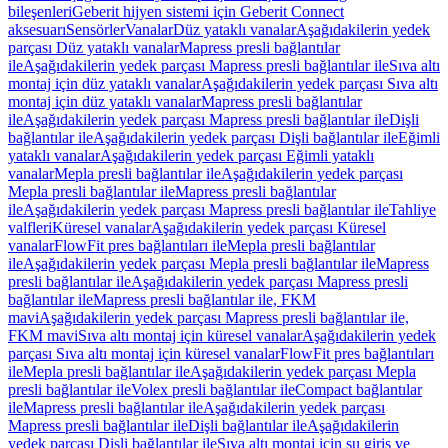
bileşenleri
Geberit hijyen sistemi için Geberit Connect
aksesuarı
Sensörler
Vanalar
Düz yataklı vanalar
Aşağıdakilerin yedek
parçası Düz yataklı vanalar
Mapress presli bağlantılar
ile
Aşağıdakilerin yedek parçası Mapress presli bağlantılar ile
Sıva altı
montaj için düz yataklı vanalar
Aşağıdakilerin yedek parçası Sıva altı
montaj için düz yataklı vanalar
Mapress presli bağlantılar
ile
Aşağıdakilerin yedek parçası Mapress presli bağlantılar ile
Dişli
bağlantılar ile
Aşağıdakilerin yedek parçası Dişli bağlantılar ile
Eğimli
yataklı vanalar
Aşağıdakilerin yedek parçası Eğimli yataklı
vanalar
Mepla presli bağlantılar ile
Aşağıdakilerin yedek parçası
Mepla presli bağlantılar ile
Mapress presli bağlantılar
ile
Aşağıdakilerin yedek parçası Mapress presli bağlantılar ile
Tahliye
valfleri
Küresel vanalar
Aşağıdakilerin yedek parçası Küresel
vanalar
FlowFit pres bağlantıları ile
Mepla presli bağlantılar
ile
Aşağıdakilerin yedek parçası Mepla presli bağlantılar ile
Mapress
presli bağlantılar ile
Aşağıdakilerin yedek parçası Mapress presli
bağlantılar ile
Mapress presli bağlantılar ile, FKM
mavi
Aşağıdakilerin yedek parçası Mapress presli bağlantılar ile,
FKM mavi
Sıva altı montaj için küresel vanalar
Aşağıdakilerin yedek
parçası Sıva altı montaj için küresel vanalar
FlowFit pres bağlantıları
ile
Mepla presli bağlantılar ile
Aşağıdakilerin yedek parçası Mepla
presli bağlantılar ile
Volex presli bağlantılar ile
Compact bağlantılar
ile
Mapress presli bağlantılar ile
Aşağıdakilerin yedek parçası
Mapress presli bağlantılar ile
Dişli bağlantılar ile
Aşağıdakilerin
yedek parçası Dişli bağlantılar ile
Sıva altı montaj için su giriş ve