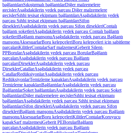
bağlantıları
Sıkıştırmalı bağlantılar
Diğer malzemelere
geçişler
Aşağıdakilerin yedek parçası Diğer malzemelere
geçişler
Sıhhi tesisat ekipmanı bağlantıları
Aşağıdakilerin yedek
parçası Sıhhi tesisat ekipmanı bağlantıları
Sifon
dirsekleri
Aşağıdakilerin yedek parçası Sifon dirsekleri
Contalı
bağlantı soketleri
Aşağıdakilerin yedek parçası Contalı bağlantı
soketleri
Bağlantı manşonu
Aşağıdakilerin yedek parçası Bağlantı
manşonu
Aksesuarlar
Boru kelepçeleri
Boru kelepçeleri için sabitleme
parçaları
Kilitler
Contalar
Sarf malzemesi
Geberit Silent-
PP
Borular
Aşağıdakilerin yedek parçası Borular
Bağlantı
parçaları
Aşağıdakilerin yedek parçası Bağlantı
parçaları
Dirsekler
Aşağıdakilerin yedek parçası
Dirsekler
Çatallar
Aşağıdakilerin yedek parçası
Çatallar
Redüksiyonlar
Aşağıdakilerin yedek parçası
Redüksiyonlar
Temizleme kapakları
Aşağıdakilerin yedek parçası
Temizleme kapakları
Bağlantılar
Aşağıdakilerin yedek parçası
Bağlantılar
Soket bağlantıları
Aşağıdakilerin yedek parçası Soket
bağlantıları
Diğer malzemelere geçişler
Sıhhi tesisat ekipmanı
bağlantıları
Aşağıdakilerin yedek parçası Sıhhi tesisat ekipmanı
bağlantıları
Sifon dirsekleri
Aşağıdakilerin yedek parçası Sifon
dirsekleri
Bağlantı manşonu
Aşağıdakilerin yedek parçası Bağlantı
manşonu
Aksesuarlar
Boru kelepçeleri
Kilitler
Contalar
Koruyucu
kapak
Sarf malzemesi
Geberit PE
Borular
Bağlantı
parçaları
Aşağıdakilerin yedek parçası Bağlantı
parçaları
Dirsekler
Çatallar
Redüksiyonlar
Temizleme