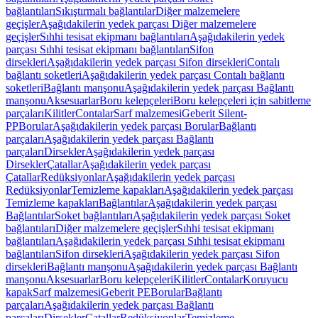
bağlantıları
Sıkıştırmalı bağlantılar
Diğer malzemelere
geçişler
Aşağıdakilerin yedek parçası Diğer malzemelere
geçişler
Sıhhi tesisat ekipmanı bağlantıları
Aşağıdakilerin yedek
parçası Sıhhi tesisat ekipmanı bağlantıları
Sifon
dirsekleri
Aşağıdakilerin yedek parçası Sifon dirsekleri
Contalı
bağlantı soketleri
Aşağıdakilerin yedek parçası Contalı bağlantı
soketleri
Bağlantı manşonu
Aşağıdakilerin yedek parçası Bağlantı
manşonu
Aksesuarlar
Boru kelepçeleri
Boru kelepçeleri için sabitleme
parçaları
Kilitler
Contalar
Sarf malzemesi
Geberit Silent-
PP
Borular
Aşağıdakilerin yedek parçası Borular
Bağlantı
parçaları
Aşağıdakilerin yedek parçası Bağlantı
parçaları
Dirsekler
Aşağıdakilerin yedek parçası
Dirsekler
Çatallar
Aşağıdakilerin yedek parçası
Çatallar
Redüksiyonlar
Aşağıdakilerin yedek parçası
Redüksiyonlar
Temizleme kapakları
Aşağıdakilerin yedek parçası
Temizleme kapakları
Bağlantılar
Aşağıdakilerin yedek parçası
Bağlantılar
Soket bağlantıları
Aşağıdakilerin yedek parçası Soket
bağlantıları
Diğer malzemelere geçişler
Sıhhi tesisat ekipmanı
bağlantıları
Aşağıdakilerin yedek parçası Sıhhi tesisat ekipmanı
bağlantıları
Sifon dirsekleri
Aşağıdakilerin yedek parçası Sifon
dirsekleri
Bağlantı manşonu
Aşağıdakilerin yedek parçası Bağlantı
manşonu
Aksesuarlar
Boru kelepçeleri
Kilitler
Contalar
Koruyucu
kapak
Sarf malzemesi
Geberit PE
Borular
Bağlantı
parçaları
Aşağıdakilerin yedek parçası Bağlantı
parçaları
Dirsekler
Çatallar
Redüksiyonlar
Temizleme