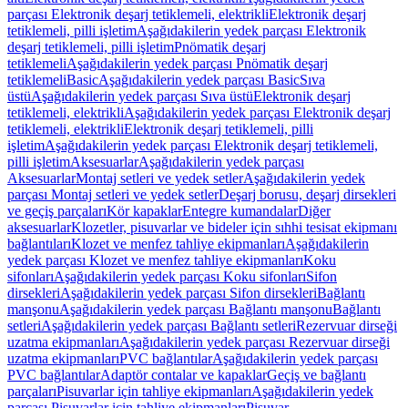
parçası Elektronik deşarj tetiklemeli, elektrikli
Elektronik deşarj
tetiklemeli, pilli işletim
Aşağıdakilerin yedek parçası Elektronik
deşarj tetiklemeli, pilli işletim
Pnömatik deşarj
tetiklemeli
Aşağıdakilerin yedek parçası Pnömatik deşarj
tetiklemeli
Basic
Aşağıdakilerin yedek parçası Basic
Sıva
üstü
Aşağıdakilerin yedek parçası Sıva üstü
Elektronik deşarj
tetiklemeli, elektrikli
Aşağıdakilerin yedek parçası Elektronik deşarj
tetiklemeli, elektrikli
Elektronik deşarj tetiklemeli, pilli
işletim
Aşağıdakilerin yedek parçası Elektronik deşarj tetiklemeli,
pilli işletim
Aksesuarlar
Aşağıdakilerin yedek parçası
Aksesuarlar
Montaj setleri ve yedek setler
Aşağıdakilerin yedek
parçası Montaj setleri ve yedek setler
Deşarj borusu, deşarj dirsekleri
ve geçiş parçaları
Kör kapaklar
Entegre kumandalar
Diğer
aksesuarlar
Klozetler, pisuvarlar ve bideler için sıhhi tesisat ekipmanı
bağlantıları
Klozet ve menfez tahliye ekipmanları
Aşağıdakilerin
yedek parçası Klozet ve menfez tahliye ekipmanları
Koku
sifonları
Aşağıdakilerin yedek parçası Koku sifonları
Sifon
dirsekleri
Aşağıdakilerin yedek parçası Sifon dirsekleri
Bağlantı
manşonu
Aşağıdakilerin yedek parçası Bağlantı manşonu
Bağlantı
setleri
Aşağıdakilerin yedek parçası Bağlantı setleri
Rezervuar dirseği
uzatma ekipmanları
Aşağıdakilerin yedek parçası Rezervuar dirseği
uzatma ekipmanları
PVC bağlantılar
Aşağıdakilerin yedek parçası
PVC bağlantılar
Adaptör contalar ve kapaklar
Geçiş ve bağlantı
parçaları
Pisuvarlar için tahliye ekipmanları
Aşağıdakilerin yedek
parçası Pisuvarlar için tahliye ekipmanları
Pisuvar