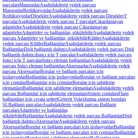
parçaları
Manşonlar
Aşağıdakilerin yedek parçası
Manşonlar
Redüksiyonlar
Aşağıdakilerin yedek parçası
Redüksiyonlar
Dirsekler
Aşağıdakilerin yedek parçası Dirsekler
T
parçalar
Aşağıdakilerin yedek parçası T parçalar
Çıkarılamayan
adaptörler
Aşağıdakilerin yedek parçası Çıkarılamayan
adaptörler
Adaptörler ve bağlantılar, sökülebilir
Aşağıdakilerin yedek
parçası Adaptörler ve bağlantılar, sökülebilir
Kilitler
Aşağıdakilerin
yedek parçası Kilitler
Bağlantılar
Aşağıdakilerin yedek parçası
Bağlantılar
Dişli bağlantılı dağıtıcı
Aşağıdakilerin yedek parçası Dişli
bağlantılı dağıtıcı
Isıtıcı için T parçalar
Aşağıdakilerin yedek parçası
Isıtıcı için T parçalar
Isıtıcı eleman bağlantıları
Aşağıdakilerin yedek
parçası Isıtıcı eleman bağlantıları
Aksesuarlar
Aşağıdakilerin yedek
parçası Aksesuarlar
Borular ve bağlantı parçaları için
izolasyonlar
Bağlantılar için izolasyonlar
Borular ve bağlantı parçaları
için contalar
Bağlantılar için contalar
Borular için sabitleme
elemanları
Bağlantılar için sabitleme elemanları
Aşağıdakilerin yedek
parçası Bağlantılar için sabitleme elemanları
Sistem contaları
Flanş
bağlantıları için cıvata setleri
Geberit Volex
Isıtma sistem boruları
SL
Bağlantı parçaları
Aşağıdakilerin yedek parçası Bağlantı
parçaları
Adaptörler ve bağlantılar,
sökülebilir
Bağlantılar
Aşağıdakilerin yedek parçası Bağlantılar
Dişli
bağlantılı dağıtıcı
Aksesuarlar
Aşağıdakilerin yedek parçası
Aksesuarlar
Borular ve bağlantı parçaları için izolasyonlar
Bağlantılar
için izolasyonlar
Borular ve bağlantı parçaları için contalar
Bağlantılar
için contalar
Borular için sabitleme elemanları
Bağlantılar için