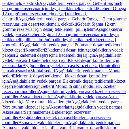
tetiklemeli, elektrikli
Aşağıdakilerin yedek parçası Geberit Sigma 8
cm gömme rezervuar için deşarj tetiklemeli, elektrikli
Geberit Omega
12 cm gömme rezervuar için deşarj tetiklemeli,
elektrikli
Aşağıdakilerin yedek parçası Geberit Omega 12 cm gömme
rezervuar için deşarj tetiklemeli, elektrikli
Geberit Sigma 12 cm
gömme rezervuar için deşarj tetiklemeli, pilli işletim
Aşağıdakilerin
yedek parçası Geberit Sigma 12 cm gömme rezervuar için deşarj
tetiklemeli, pilli işletim
Pnömatik deşarj tetiklemeli klozet deşarj
kontrolleri
Aşağıdakilerin yedek parçası Pnömatik deşarj tetiklemeli
klozet deşarj kontrolleri
2 kademeli deşarj için
Aşağıdakilerin yedek
parçası 2 kademeli deşarj için
1 kademeli deşarj için
Aşağıdakilerin
yedek parçası 1 kademeli deşarj için
Klozet deşarj kontrolleri için
aksesuarlar
Aşağıdakilerin yedek parçası Klozet deşarj kontrolleri
için aksesuarlar
Montaj setleri
Aşağıdakilerin yedek parçası Montaj
setleri
Elektronik deşarj tetiklemeli klozet deşarj kontrolleri
için
Aşağıdakilerin yedek parçası Elektronik deşarj tetiklemeli klozet
deşarj kontrolleri için
Geberit Monolith sıhhi modüller
Klozetler
rezervuar modülleri
Aşağıdakilerin yedek parçası Klozetler rezervuar
modülleri
Asma klozetler için
Aşağıdakilerin yedek parçası Asma
klozetler için
Yere oturan klozetler için
Aşağıdakilerin yedek parçası
Yere oturan klozetler için
Aksesuarlar
Aşağıdakilerin yedek parçası
Aksesuarlar
Sarf malzemesi
Bideler için rezervuar
modüller
Aşağıdakilerin yedek parçası Bideler için rezervuar
modüller
Asma ve ayaklı bideler için
Aşağıdakilerin yedek parçası
Asma ve ayaklı bideler için
Pisuvarlar
Pisuvarlar, deşarjlı işletim,