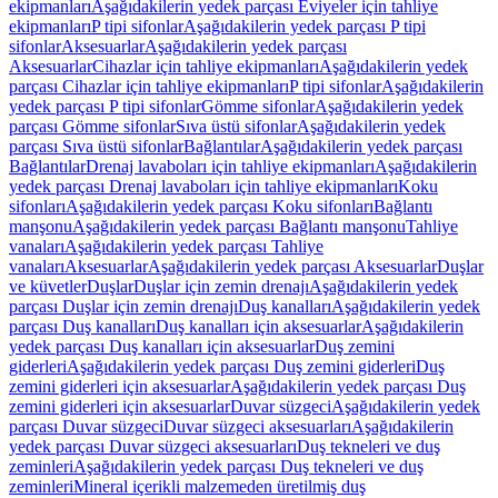
ekipmanları
Aşağıdakilerin yedek parçası Eviyeler için tahliye
ekipmanları
P tipi sifonlar
Aşağıdakilerin yedek parçası P tipi
sifonlar
Aksesuarlar
Aşağıdakilerin yedek parçası
Aksesuarlar
Cihazlar için tahliye ekipmanları
Aşağıdakilerin yedek
parçası Cihazlar için tahliye ekipmanları
P tipi sifonlar
Aşağıdakilerin
yedek parçası P tipi sifonlar
Gömme sifonlar
Aşağıdakilerin yedek
parçası Gömme sifonlar
Sıva üstü sifonlar
Aşağıdakilerin yedek
parçası Sıva üstü sifonlar
Bağlantılar
Aşağıdakilerin yedek parçası
Bağlantılar
Drenaj lavaboları için tahliye ekipmanları
Aşağıdakilerin
yedek parçası Drenaj lavaboları için tahliye ekipmanları
Koku
sifonları
Aşağıdakilerin yedek parçası Koku sifonları
Bağlantı
manşonu
Aşağıdakilerin yedek parçası Bağlantı manşonu
Tahliye
vanaları
Aşağıdakilerin yedek parçası Tahliye
vanaları
Aksesuarlar
Aşağıdakilerin yedek parçası Aksesuarlar
Duşlar
ve küvetler
Duşlar
Duşlar için zemin drenajı
Aşağıdakilerin yedek
parçası Duşlar için zemin drenajı
Duş kanalları
Aşağıdakilerin yedek
parçası Duş kanalları
Duş kanalları için aksesuarlar
Aşağıdakilerin
yedek parçası Duş kanalları için aksesuarlar
Duş zemini
giderleri
Aşağıdakilerin yedek parçası Duş zemini giderleri
Duş
zemini giderleri için aksesuarlar
Aşağıdakilerin yedek parçası Duş
zemini giderleri için aksesuarlar
Duvar süzgeci
Aşağıdakilerin yedek
parçası Duvar süzgeci
Duvar süzgeci aksesuarları
Aşağıdakilerin
yedek parçası Duvar süzgeci aksesuarları
Duş tekneleri ve duş
zeminleri
Aşağıdakilerin yedek parçası Duş tekneleri ve duş
zeminleri
Mineral içerikli malzemeden üretilmiş duş