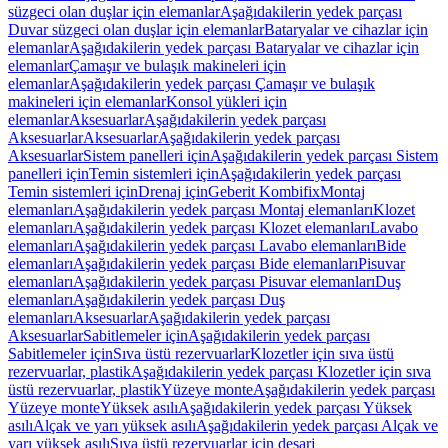
süzgeci olan duşlar için elemanlar
Aşağıdakilerin yedek parçası
Duvar süzgeci olan duşlar için elemanlar
Bataryalar ve cihazlar için
elemanlar
Aşağıdakilerin yedek parçası Bataryalar ve cihazlar için
elemanlar
Çamaşır ve bulaşık makineleri için
elemanlar
Aşağıdakilerin yedek parçası Çamaşır ve bulaşık
makineleri için elemanlar
Konsol yükleri için
elemanlar
Aksesuarlar
Aşağıdakilerin yedek parçası
Aksesuarlar
Aksesuarlar
Aşağıdakilerin yedek parçası
Aksesuarlar
Sistem panelleri için
Aşağıdakilerin yedek parçası Sistem
panelleri için
Temin sistemleri için
Aşağıdakilerin yedek parçası
Temin sistemleri için
Drenaj için
Geberit Kombifix
Montaj
elemanları
Aşağıdakilerin yedek parçası Montaj elemanları
Klozet
elemanları
Aşağıdakilerin yedek parçası Klozet elemanları
Lavabo
elemanları
Aşağıdakilerin yedek parçası Lavabo elemanları
Bide
elemanları
Aşağıdakilerin yedek parçası Bide elemanları
Pisuvar
elemanları
Aşağıdakilerin yedek parçası Pisuvar elemanları
Duş
elemanları
Aşağıdakilerin yedek parçası Duş
elemanları
Aksesuarlar
Aşağıdakilerin yedek parçası
Aksesuarlar
Sabitlemeler için
Aşağıdakilerin yedek parçası
Sabitlemeler için
Sıva üstü rezervuarlar
Klozetler için sıva üstü
rezervuarlar, plastik
Aşağıdakilerin yedek parçası Klozetler için sıva
üstü rezervuarlar, plastik
Yüzeye monte
Aşağıdakilerin yedek parçası
Yüzeye monte
Yüksek asılı
Aşağıdakilerin yedek parçası Yüksek
asılı
Alçak ve yarı yüksek asılı
Aşağıdakilerin yedek parçası Alçak ve
yarı yüksek asılı
Sıva üstü rezervuarlar için deşarj