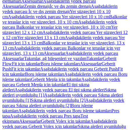
elemanları
Aksesuarlar
Aşağıdakilerin yedek parçası
Aksesuarlar
Zemin drenajı
İç ve dış zemin drenajı
Aşağıdakilerin
yedek parçası İç ve dış zemin drenajı
Yer süzgeçleri 10 x 10
cm
Aşağıdakilerin yedek parçası Yer süzgeçleri 10 x 10 cm
Balkonlar
ve teraslar için yer süzgeçleri, 10 x 10 cm
Aşağıdakilerin yedek
parçası Balkonlar ve teraslar için yer süzgeçleri, 10 x 10 cm
Yer
süzgeçleri 12 x 12 cm
Aşağıdakilerin yedek parçası Yer süzgeçleri 12
x 12 cm
Yer süzgeçleri 13 x 13 cm
Aşağıdakilerin yedek parçası Yer
süzgeçleri 13 x 13 cm
Balkonlar ve teraslar için yer süzgeçleri, 13 x
13 cm
Aşağıdakilerin yedek parçası Balkonlar ve teraslar için yer
süzgeçleri, 13 x 13 cm
Aksesuarlar
Aşağıdakilerin yedek parçası
Aksesuarlar
Takımlar, ağ bileşenleri ve yazılım
Takımlar
Geberit
FlowFit için takımlar
Boru işleme takımları
Aksesuarlar
Geberit
PushFit için takımlar
Aşağıdakilerin yedek parçası Geberit PushFit
için takımlar
Boru işleme takımları
Aşağıdakilerin yedek parçası Boru
işleme takımları
Geberit Mepla için takımlar
Aşağıdakilerin yedek
parçası Geberit Mepla için takımlar
El tipi sıkma
aletleri
Aşağıdakilerin yedek parçası El tipi sıkma aletleri
Sıkma
aletleri uyumluluğu [1]
Aşağıdakilerin yedek parçası Sıkma aletleri
uyumluluğu [1]
Sıkma aletleri uyumluluğu [2]
Aşağıdakilerin yedek
parçası Sıkma aletleri uyumluluğu [2]
Boru işleme
takımları
Aşağıdakilerin yedek parçası Boru işleme takımları
Pres
tapa
Aşağıdakilerin yedek parçası Pres tapa
Test
ekipmanı
Aksesuarlar
Geberit Volex için takımlar
Aşağıdakilerin
yedek parçası Geberit Volex için takımlar
Sıkma aletleri uyumluluğu