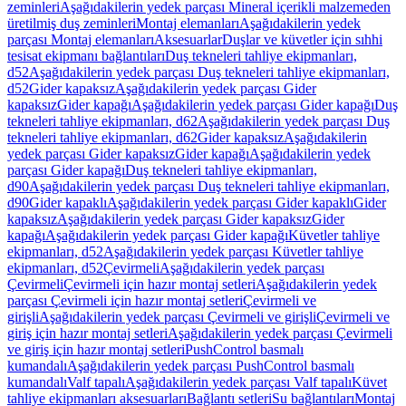
zeminleri
Aşağıdakilerin yedek parçası Mineral içerikli malzemeden
üretilmiş duş zeminleri
Montaj elemanları
Aşağıdakilerin yedek
parçası Montaj elemanları
Aksesuarlar
Duşlar ve küvetler için sıhhi
tesisat ekipmanı bağlantıları
Duş tekneleri tahliye ekipmanları,
d52
Aşağıdakilerin yedek parçası Duş tekneleri tahliye ekipmanları,
d52
Gider kapaksız
Aşağıdakilerin yedek parçası Gider
kapaksız
Gider kapağı
Aşağıdakilerin yedek parçası Gider kapağı
Duş
tekneleri tahliye ekipmanları, d62
Aşağıdakilerin yedek parçası Duş
tekneleri tahliye ekipmanları, d62
Gider kapaksız
Aşağıdakilerin
yedek parçası Gider kapaksız
Gider kapağı
Aşağıdakilerin yedek
parçası Gider kapağı
Duş tekneleri tahliye ekipmanları,
d90
Aşağıdakilerin yedek parçası Duş tekneleri tahliye ekipmanları,
d90
Gider kapaklı
Aşağıdakilerin yedek parçası Gider kapaklı
Gider
kapaksız
Aşağıdakilerin yedek parçası Gider kapaksız
Gider
kapağı
Aşağıdakilerin yedek parçası Gider kapağı
Küvetler tahliye
ekipmanları, d52
Aşağıdakilerin yedek parçası Küvetler tahliye
ekipmanları, d52
Çevirmeli
Aşağıdakilerin yedek parçası
Çevirmeli
Çevirmeli için hazır montaj setleri
Aşağıdakilerin yedek
parçası Çevirmeli için hazır montaj setleri
Çevirmeli ve
girişli
Aşağıdakilerin yedek parçası Çevirmeli ve girişli
Çevirmeli ve
giriş için hazır montaj setleri
Aşağıdakilerin yedek parçası Çevirmeli
ve giriş için hazır montaj setleri
PushControl basmalı
kumandalı
Aşağıdakilerin yedek parçası PushControl basmalı
kumandalı
Valf tapalı
Aşağıdakilerin yedek parçası Valf tapalı
Küvet
tahliye ekipmanları aksesuarları
Bağlantı setleri
Su bağlantıları
Montaj