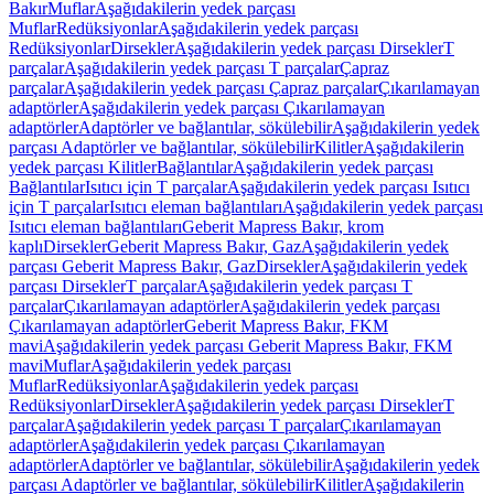
Bakır
Muflar
Aşağıdakilerin yedek parçası
Muflar
Redüksiyonlar
Aşağıdakilerin yedek parçası
Redüksiyonlar
Dirsekler
Aşağıdakilerin yedek parçası Dirsekler
T
parçalar
Aşağıdakilerin yedek parçası T parçalar
Çapraz
parçalar
Aşağıdakilerin yedek parçası Çapraz parçalar
Çıkarılamayan
adaptörler
Aşağıdakilerin yedek parçası Çıkarılamayan
adaptörler
Adaptörler ve bağlantılar, sökülebilir
Aşağıdakilerin yedek
parçası Adaptörler ve bağlantılar, sökülebilir
Kilitler
Aşağıdakilerin
yedek parçası Kilitler
Bağlantılar
Aşağıdakilerin yedek parçası
Bağlantılar
Isıtıcı için T parçalar
Aşağıdakilerin yedek parçası Isıtıcı
için T parçalar
Isıtıcı eleman bağlantıları
Aşağıdakilerin yedek parçası
Isıtıcı eleman bağlantıları
Geberit Mapress Bakır, krom
kaplı
Dirsekler
Geberit Mapress Bakır, Gaz
Aşağıdakilerin yedek
parçası Geberit Mapress Bakır, Gaz
Dirsekler
Aşağıdakilerin yedek
parçası Dirsekler
T parçalar
Aşağıdakilerin yedek parçası T
parçalar
Çıkarılamayan adaptörler
Aşağıdakilerin yedek parçası
Çıkarılamayan adaptörler
Geberit Mapress Bakır, FKM
mavi
Aşağıdakilerin yedek parçası Geberit Mapress Bakır, FKM
mavi
Muflar
Aşağıdakilerin yedek parçası
Muflar
Redüksiyonlar
Aşağıdakilerin yedek parçası
Redüksiyonlar
Dirsekler
Aşağıdakilerin yedek parçası Dirsekler
T
parçalar
Aşağıdakilerin yedek parçası T parçalar
Çıkarılamayan
adaptörler
Aşağıdakilerin yedek parçası Çıkarılamayan
adaptörler
Adaptörler ve bağlantılar, sökülebilir
Aşağıdakilerin yedek
parçası Adaptörler ve bağlantılar, sökülebilir
Kilitler
Aşağıdakilerin