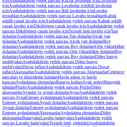
için
Aşağıdakilerin yedek parçası Küçük lavabolar için
Lavabolar
için
Aşağıdakilerin yedek parçası Lavabolar için
İkili lavabolar
için
Aşağıdakilerin yedek parçası İkili lavabolar için
Lavabo
tezgahları
Aşağıdakilerin yedek parçası Lavabo tezgahları
Kabuk
şekilli çanak lavabo için
Aşağıdakilerin yedek parçası Kabuk şekilli
çanak lavabo için
Dikdörtgen çanak lavabo için
Aşağıdakilerin yedek
parçası Dikdörtgen çanak lavabo için
Tezgah üstü lavabo için
Yan
dolaplar
Aşağıdakilerin yedek parçası Yan dolaplar
Alçak yan
dolaplar
Aşağıdakilerin yedek parçası Alçak yan dolaplar
Boy
dolapları
Aşağıdakilerin yedek parçası Boy dolapları
Orta yükseklikte
dolaplar
Aşağıdakilerin yedek parçası Orta yükseklikte dolaplar
Boy
dolapları
Aşağıdakilerin yedek parçası Boy dolapları
Diğer banyo
mobilyaları
Aşağıdakilerin yedek parçası Diğer banyo
mobilyaları
Duvar rafları
Aşağıdakilerin yedek parçası Duvar
rafları
Aksesuarlar
Aşağıdakilerin yedek parçası Aksesuarlar
Çekmece
parçaları ve düzenleme kutuları
Havlu askısı ve havlu
kancası
Aydınlatma elemanları
Batarya kolları
Ayak setleri
Manyetik
tahtalar
Prizler
Aşağıdakilerin yedek parçası Prizler
Diğer
aksesuarlar
Aynalar ve aynalı dolaplar
Ayna
Aşağıdakilerin yedek
parçası Ayna
Entegre aydınlatmalı
Aşağıdakilerin yedek parçası
Entegre aydınlatmalı
Aynalı dolaplar
Aşağıdakilerin yedek parçası
Aynalı dolaplar
Entegre aydınlatmalı
Aşağıdakilerin yedek parçası
Entegre aydınlatmalı
Aksesuarlar
Aydınlatma elemanları
Diğer
aksesuarlar
Bataryalar
Lavabo bataryaları
Aşağıdakilerin yedek
parçası Lavabo bataryaları
Tezgah üstü, elektrikli
Aşağıdakilerin