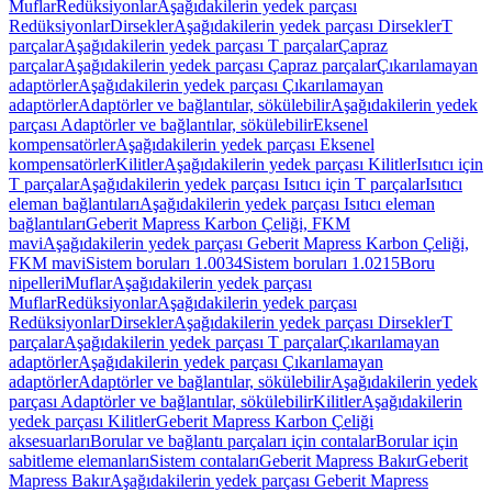
Muflar
Redüksiyonlar
Aşağıdakilerin yedek parçası
Redüksiyonlar
Dirsekler
Aşağıdakilerin yedek parçası Dirsekler
T
parçalar
Aşağıdakilerin yedek parçası T parçalar
Çapraz
parçalar
Aşağıdakilerin yedek parçası Çapraz parçalar
Çıkarılamayan
adaptörler
Aşağıdakilerin yedek parçası Çıkarılamayan
adaptörler
Adaptörler ve bağlantılar, sökülebilir
Aşağıdakilerin yedek
parçası Adaptörler ve bağlantılar, sökülebilir
Eksenel
kompensatörler
Aşağıdakilerin yedek parçası Eksenel
kompensatörler
Kilitler
Aşağıdakilerin yedek parçası Kilitler
Isıtıcı için
T parçalar
Aşağıdakilerin yedek parçası Isıtıcı için T parçalar
Isıtıcı
eleman bağlantıları
Aşağıdakilerin yedek parçası Isıtıcı eleman
bağlantıları
Geberit Mapress Karbon Çeliği, FKM
mavi
Aşağıdakilerin yedek parçası Geberit Mapress Karbon Çeliği,
FKM mavi
Sistem boruları 1.0034
Sistem boruları 1.0215
Boru
nipelleri
Muflar
Aşağıdakilerin yedek parçası
Muflar
Redüksiyonlar
Aşağıdakilerin yedek parçası
Redüksiyonlar
Dirsekler
Aşağıdakilerin yedek parçası Dirsekler
T
parçalar
Aşağıdakilerin yedek parçası T parçalar
Çıkarılamayan
adaptörler
Aşağıdakilerin yedek parçası Çıkarılamayan
adaptörler
Adaptörler ve bağlantılar, sökülebilir
Aşağıdakilerin yedek
parçası Adaptörler ve bağlantılar, sökülebilir
Kilitler
Aşağıdakilerin
yedek parçası Kilitler
Geberit Mapress Karbon Çeliği
aksesuarları
Borular ve bağlantı parçaları için contalar
Borular için
sabitleme elemanları
Sistem contaları
Geberit Mapress Bakır
Geberit
Mapress Bakır
Aşağıdakilerin yedek parçası Geberit Mapress