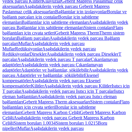
yedek parçası Kilitler
Kılavuzlar
Geberit Mapress Paslanmaz çelik
aksesuarları
Aşağıdakilerin yedek parçası Geberit Mapress
Paslanmaz çelik aksesuarları
Bağlantılar için izolasyonlar
Borular ve
bağlantı parçaları için contalar
Borular için sabitleme
elemanları
Bağlantılar için sabitleme elemanları
Aşağıdakilerin yedek
parçası Bağlantılar için sabitleme elemanları
Sistem contaları
Flanş
bağlantıları için cıvata setleri
Geberit Mapress Therm
Therm sistem
boruları
Bağlantı parçaları
Aşağıdakilerin yedek parçası Bağlantı
parçaları
Muflar
Aşağıdakilerin yedek parçası
Muflar
Redüksiyonlar
Aşağıdakilerin yedek parçası
Redüksiyonlar
Dirsekler
Aşağıdakilerin yedek parçası Dirsekler
T
parçalar
Aşağıdakilerin yedek parçası T parçalar
Çıkarılamayan
adaptörler
Aşağıdakilerin yedek parçası Çıkarılamayan
adaptörler
Adaptörler ve bağlantılar, sökülebilir
Aşağıdakilerin yedek
parçası Adaptörler ve bağlantılar, sökülebilir
Eksenel
kompensatörler
Aşağıdakilerin yedek parçası Eksenel
kompensatörler
Kilitler
Aşağıdakilerin yedek parçası Kilitler
Isıtıcı için
T parçalar
Aşağıdakilerin yedek parçası Isıtıcı için T parçalar
Isıtıcı
eleman bağlantıları
Aşağıdakilerin yedek parçası Isıtıcı eleman
bağlantıları
Geberit Mapress Therm aksesuarları
Sistem contaları
Flanş
bağlantıları için cıvata setleri
Borular için sabitleme
elemanları
Geberit Mapress Karbon Çeliği
Geberit Mapress Karbon
Çeliği
Aşağıdakilerin yedek parçası Geberit Mapress Karbon
Çeliği
Sistem boruları 1.0034
Sistem boruları 1.0215
Boru
nipelleri
Muflar
Aşağıdakilerin yedek parçası