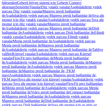
bileşenleri
Geberit hijyen sistemi için Geberit Connect
aksesuarı
Sensörler
Vanalar
Düz yataklı vanalar
Aşağıdakilerin yedek
parçası Düz yataklı vanalar
Mapress presli bağlantılar
ile
Aşağıdakilerin yedek parçası Mapress presli bağlantılar ile
Sıva altı
montaj için düz yataklı vanalar
Aşağıdakilerin yedek parçası Sıva altı
montaj için düz yataklı vanalar
Mapress presli bağlantılar
ile
Aşağıdakilerin yedek parçası Mapress presli bağlantılar ile
Dişli
bağlantılar ile
Aşağıdakilerin yedek parçası Dişli bağlantılar ile
Eğimli
yataklı vanalar
Aşağıdakilerin yedek parçası Eğimli yataklı
vanalar
Mepla presli bağlantılar ile
Aşağıdakilerin yedek parçası
Mepla presli bağlantılar ile
Mapress presli bağlantılar
ile
Aşağıdakilerin yedek parçası Mapress presli bağlantılar ile
Tahliye
valfleri
Küresel vanalar
Aşağıdakilerin yedek parçası Küresel
vanalar
FlowFit pres bağlantıları ile
Mepla presli bağlantılar
ile
Aşağıdakilerin yedek parçası Mepla presli bağlantılar ile
Mapress
presli bağlantılar ile
Aşağıdakilerin yedek parçası Mapress presli
bağlantılar ile
Mapress presli bağlantılar ile, FKM
mavi
Aşağıdakilerin yedek parçası Mapress presli bağlantılar ile,
FKM mavi
Sıva altı montaj için küresel vanalar
Aşağıdakilerin yedek
parçası Sıva altı montaj için küresel vanalar
FlowFit pres bağlantıları
ile
Mepla presli bağlantılar ile
Aşağıdakilerin yedek parçası Mepla
presli bağlantılar ile
Volex presli bağlantılar ile
Compact bağlantılar
ile
Mapress presli bağlantılar ile
Aşağıdakilerin yedek parçası
Mapress presli bağlantılar ile
Dişli bağlantılar ile
Aşağıdakilerin
yedek parçası Dişli bağlantılar ile
Sıva altı montaj için su giriş ve