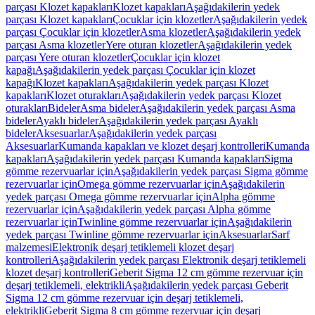
parçası Klozet kapakları
Klozet kapakları
Aşağıdakilerin yedek
parçası Klozet kapakları
Çocuklar için klozetler
Aşağıdakilerin yedek
parçası Çocuklar için klozetler
Asma klozetler
Aşağıdakilerin yedek
parçası Asma klozetler
Yere oturan klozetler
Aşağıdakilerin yedek
parçası Yere oturan klozetler
Çocuklar için klozet
kapağı
Aşağıdakilerin yedek parçası Çocuklar için klozet
kapağı
Klozet kapakları
Aşağıdakilerin yedek parçası Klozet
kapakları
Klozet oturakları
Aşağıdakilerin yedek parçası Klozet
oturakları
Bideler
Asma bideler
Aşağıdakilerin yedek parçası Asma
bideler
Ayaklı bideler
Aşağıdakilerin yedek parçası Ayaklı
bideler
Aksesuarlar
Aşağıdakilerin yedek parçası
Aksesuarlar
Kumanda kapakları ve klozet deşarj kontrolleri
Kumanda
kapakları
Aşağıdakilerin yedek parçası Kumanda kapakları
Sigma
gömme rezervuarlar için
Aşağıdakilerin yedek parçası Sigma gömme
rezervuarlar için
Omega gömme rezervuarlar için
Aşağıdakilerin
yedek parçası Omega gömme rezervuarlar için
Alpha gömme
rezervuarlar için
Aşağıdakilerin yedek parçası Alpha gömme
rezervuarlar için
Twinline gömme rezervuarlar için
Aşağıdakilerin
yedek parçası Twinline gömme rezervuarlar için
Aksesuarlar
Sarf
malzemesi
Elektronik deşarj tetiklemeli klozet deşarj
kontrolleri
Aşağıdakilerin yedek parçası Elektronik deşarj tetiklemeli
klozet deşarj kontrolleri
Geberit Sigma 12 cm gömme rezervuar için
deşarj tetiklemeli, elektrikli
Aşağıdakilerin yedek parçası Geberit
Sigma 12 cm gömme rezervuar için deşarj tetiklemeli,
elektrikli
Geberit Sigma 8 cm gömme rezervuar için deşarj