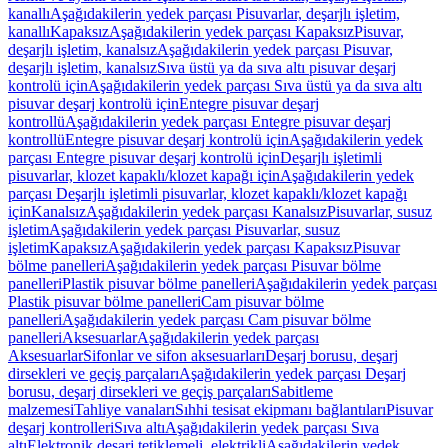
kanallı
Aşağıdakilerin yedek parçası Pisuvarlar, deşarjlı işletim,
kanallı
Kapaksız
Aşağıdakilerin yedek parçası Kapaksız
Pisuvar,
deşarjlı işletim, kanalsız
Aşağıdakilerin yedek parçası Pisuvar,
deşarjlı işletim, kanalsız
Sıva üstü ya da sıva altı pisuvar deşarj
kontrolü için
Aşağıdakilerin yedek parçası Sıva üstü ya da sıva altı
pisuvar deşarj kontrolü için
Entegre pisuvar deşarj
kontrollü
Aşağıdakilerin yedek parçası Entegre pisuvar deşarj
kontrollü
Entegre pisuvar deşarj kontrolü için
Aşağıdakilerin yedek
parçası Entegre pisuvar deşarj kontrolü için
Deşarjlı işletimli
pisuvarlar, klozet kapaklı/klozet kapağı için
Aşağıdakilerin yedek
parçası Deşarjlı işletimli pisuvarlar, klozet kapaklı/klozet kapağı
için
Kanalsız
Aşağıdakilerin yedek parçası Kanalsız
Pisuvarlar, susuz
işletim
Aşağıdakilerin yedek parçası Pisuvarlar, susuz
işletim
Kapaksız
Aşağıdakilerin yedek parçası Kapaksız
Pisuvar
bölme panelleri
Aşağıdakilerin yedek parçası Pisuvar bölme
panelleri
Plastik pisuvar bölme panelleri
Aşağıdakilerin yedek parçası
Plastik pisuvar bölme panelleri
Cam pisuvar bölme
panelleri
Aşağıdakilerin yedek parçası Cam pisuvar bölme
panelleri
Aksesuarlar
Aşağıdakilerin yedek parçası
Aksesuarlar
Sifonlar ve sifon aksesuarları
Deşarj borusu, deşarj
dirsekleri ve geçiş parçaları
Aşağıdakilerin yedek parçası Deşarj
borusu, deşarj dirsekleri ve geçiş parçaları
Sabitleme
malzemesi
Tahliye vanaları
Sıhhi tesisat ekipmanı bağlantıları
Pisuvar
deşarj kontrolleri
Sıva altı
Aşağıdakilerin yedek parçası Sıva
altı
Elektronik deşarj tetiklemeli, elektrikli
Aşağıdakilerin yedek