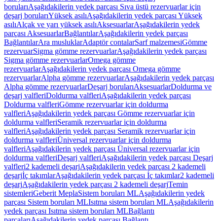
boruları
Aşağıdakilerin yedek parçası Sıva üstü rezervuarlar için
deşarj boruları
Yüksek asılı
Aşağıdakilerin yedek parçası Yüksek
asılı
Alçak ve yarı yüksek asılı
Aksesuarlar
Aşağıdakilerin yedek
parçası Aksesuarlar
Bağlantılar
Aşağıdakilerin yedek parçası
Bağlantılar
Ara musluklar
Adaptör contalar
Sarf malzemesi
Gömme
rezervuar
Sigma gömme rezervuarlar
Aşağıdakilerin yedek parçası
Sigma gömme rezervuarlar
Omega gömme
rezervuarlar
Aşağıdakilerin yedek parçası Omega gömme
rezervuarlar
Alpha gömme rezervuarlar
Aşağıdakilerin yedek parçası
Alpha gömme rezervuarlar
Deşarj boruları
Aksesuarlar
Doldurma ve
deşarj valfleri
Doldurma valfleri
Aşağıdakilerin yedek parçası
Doldurma valfleri
Gömme rezervuarlar için doldurma
valfleri
Aşağıdakilerin yedek parçası Gömme rezervuarlar için
doldurma valfleri
Seramik rezervuarlar için doldurma
valfleri
Aşağıdakilerin yedek parçası Seramik rezervuarlar için
doldurma valfleri
Üniversal rezervuarlar için doldurma
valfleri
Aşağıdakilerin yedek parçası Üniversal rezervuarlar için
doldurma valfleri
Deşarj valfleri
Aşağıdakilerin yedek parçası Deşarj
valfleri
2 kademeli deşarj
Aşağıdakilerin yedek parçası 2 kademeli
deşarj
İç takımlar
Aşağıdakilerin yedek parçası İç takımlar
2 kademeli
deşarj
Aşağıdakilerin yedek parçası 2 kademeli deşarj
Temin
sistemleri
Geberit Mepla
Sistem boruları ML
Aşağıdakilerin yedek
parçası Sistem boruları ML
Isıtma sistem boruları ML
Aşağıdakilerin
yedek parçası Isıtma sistem boruları ML
Bağlantı
parçaları
Aşağıdakilerin yedek parçası Bağlantı