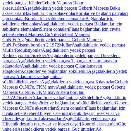
yedek parçası Kilitler
Geberit Mapress Bakır
aksesuarları
Aşağıdakilerin yedek parçası Geberit Mapress Bakır
aksesuarları
Bağlantılar için izolasyonlar
Borular ve bağlantı parçaları
için contalar
Borular için sabitleme elemanları
Bağlantılar için
sabitleme elemanları
Aşağıdakilerin yedek parçası Bağlantılar için
sabitleme elemanları
Sistem contaları
Flanş bağlantıları için cıvata
setleri
Geberit Mapress CuNiFe
Geberit Mapress
CuNiFe
Aşağıdakilerin yedek parçası Geberit Mapress
CuNiFe
Sistem boruları 2.1972
Muflar
Aşağıdakilerin yedek parçası
Muflar
Redüksiyonlar
Aşağıdakilerin yedek parçası
Redüksiyonlar
Dirsekler
Aşağıdakilerin yedek parçası Dirsekler
T
parçalar
Aşağıdakilerin yedek parçası T parçalar
Çıkarılamayan
adaptörler
Aşağıdakilerin yedek parçası Çıkarılamayan
adaptörler
Adaptörler ve bağlantılar, sökülebilir
Aşağıdakilerin yedek
parçası Adaptörler ve bağlantılar,
sökülebilir
Kılavuzlar
Aşağıdakilerin yedek parçası Kılavuzlar
Geberit
Mapress CuNiFe, FKM mavi
Aşağıdakilerin yedek parçası Geberit
Mapress CuNiFe, FKM mavi
Sistem boruları
2.1972
Dirsekler
Adaptörler ve bağlantılar, sökülebilir
Aşağıdakilerin
yedek parçası Adaptörler ve bağlantılar, sökülebilir
Kılavuzlar
Geberit
Mapress CuNiFe aksesuarları
Sistem contaları
Flanş bağlantıları için
cıvata setleri
Geberit hijyen sistemi
Hijyenik deşarjlı rezervuar ve
klozet deşarj kontrol aksesuarları
Aşağıdakilerin yedek parçası
Hijyenik deşarjlı rezervuar ve klozet deşarj kontrol aksesuarları
Güç
üniteleri
Aşağıdakilerin yedek parçası Güç üniteleri
Ağ