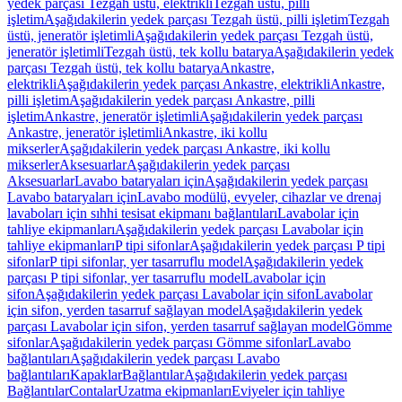
yedek parçası Tezgah üstü, elektrikli
Tezgah üstü, pilli
işletim
Aşağıdakilerin yedek parçası Tezgah üstü, pilli işletim
Tezgah
üstü, jeneratör işletimli
Aşağıdakilerin yedek parçası Tezgah üstü,
jeneratör işletimli
Tezgah üstü, tek kollu batarya
Aşağıdakilerin yedek
parçası Tezgah üstü, tek kollu batarya
Ankastre,
elektrikli
Aşağıdakilerin yedek parçası Ankastre, elektrikli
Ankastre,
pilli işletim
Aşağıdakilerin yedek parçası Ankastre, pilli
işletim
Ankastre, jeneratör işletimli
Aşağıdakilerin yedek parçası
Ankastre, jeneratör işletimli
Ankastre, iki kollu
mikserler
Aşağıdakilerin yedek parçası Ankastre, iki kollu
mikserler
Aksesuarlar
Aşağıdakilerin yedek parçası
Aksesuarlar
Lavabo bataryaları için
Aşağıdakilerin yedek parçası
Lavabo bataryaları için
Lavabo modülü, evyeler, cihazlar ve drenaj
lavaboları için sıhhi tesisat ekipmanı bağlantıları
Lavabolar için
tahliye ekipmanları
Aşağıdakilerin yedek parçası Lavabolar için
tahliye ekipmanları
P tipi sifonlar
Aşağıdakilerin yedek parçası P tipi
sifonlar
P tipi sifonlar, yer tasarruflu model
Aşağıdakilerin yedek
parçası P tipi sifonlar, yer tasarruflu model
Lavabolar için
sifon
Aşağıdakilerin yedek parçası Lavabolar için sifon
Lavabolar
için sifon, yerden tasarruf sağlayan model
Aşağıdakilerin yedek
parçası Lavabolar için sifon, yerden tasarruf sağlayan model
Gömme
sifonlar
Aşağıdakilerin yedek parçası Gömme sifonlar
Lavabo
bağlantıları
Aşağıdakilerin yedek parçası Lavabo
bağlantıları
Kapaklar
Bağlantılar
Aşağıdakilerin yedek parçası
Bağlantılar
Contalar
Uzatma ekipmanları
Eviyeler için tahliye