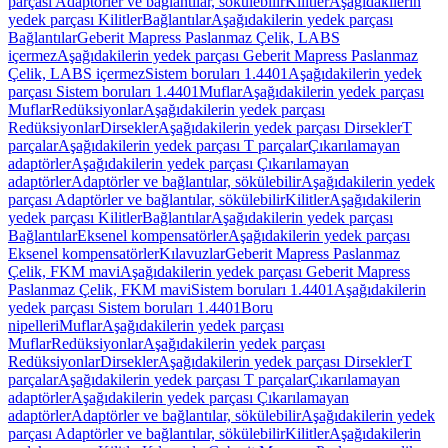
parçası Adaptörler ve bağlantılar, sökülebilir
Kilitler
Aşağıdakilerin
yedek parçası Kilitler
Bağlantılar
Aşağıdakilerin yedek parçası
Bağlantılar
Geberit Mapress Paslanmaz Çelik, LABS
içermez
Aşağıdakilerin yedek parçası Geberit Mapress Paslanmaz
Çelik, LABS içermez
Sistem boruları 1.4401
Aşağıdakilerin yedek
parçası Sistem boruları 1.4401
Muflar
Aşağıdakilerin yedek parçası
Muflar
Redüksiyonlar
Aşağıdakilerin yedek parçası
Redüksiyonlar
Dirsekler
Aşağıdakilerin yedek parçası Dirsekler
T
parçalar
Aşağıdakilerin yedek parçası T parçalar
Çıkarılamayan
adaptörler
Aşağıdakilerin yedek parçası Çıkarılamayan
adaptörler
Adaptörler ve bağlantılar, sökülebilir
Aşağıdakilerin yedek
parçası Adaptörler ve bağlantılar, sökülebilir
Kilitler
Aşağıdakilerin
yedek parçası Kilitler
Bağlantılar
Aşağıdakilerin yedek parçası
Bağlantılar
Eksenel kompensatörler
Aşağıdakilerin yedek parçası
Eksenel kompensatörler
Kılavuzlar
Geberit Mapress Paslanmaz
Çelik, FKM mavi
Aşağıdakilerin yedek parçası Geberit Mapress
Paslanmaz Çelik, FKM mavi
Sistem boruları 1.4401
Aşağıdakilerin
yedek parçası Sistem boruları 1.4401
Boru
nipelleri
Muflar
Aşağıdakilerin yedek parçası
Muflar
Redüksiyonlar
Aşağıdakilerin yedek parçası
Redüksiyonlar
Dirsekler
Aşağıdakilerin yedek parçası Dirsekler
T
parçalar
Aşağıdakilerin yedek parçası T parçalar
Çıkarılamayan
adaptörler
Aşağıdakilerin yedek parçası Çıkarılamayan
adaptörler
Adaptörler ve bağlantılar, sökülebilir
Aşağıdakilerin yedek
parçası Adaptörler ve bağlantılar, sökülebilir
Kilitler
Aşağıdakilerin