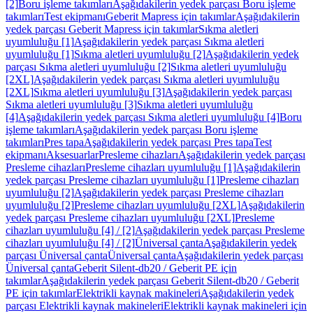
[2]
Boru işleme takımları
Aşağıdakilerin yedek parçası Boru işleme
takımları
Test ekipmanı
Geberit Mapress için takımlar
Aşağıdakilerin
yedek parçası Geberit Mapress için takımlar
Sıkma aletleri
uyumluluğu [1]
Aşağıdakilerin yedek parçası Sıkma aletleri
uyumluluğu [1]
Sıkma aletleri uyumluluğu [2]
Aşağıdakilerin yedek
parçası Sıkma aletleri uyumluluğu [2]
Sıkma aletleri uyumluluğu
[2XL]
Aşağıdakilerin yedek parçası Sıkma aletleri uyumluluğu
[2XL]
Sıkma aletleri uyumluluğu [3]
Aşağıdakilerin yedek parçası
Sıkma aletleri uyumluluğu [3]
Sıkma aletleri uyumluluğu
[4]
Aşağıdakilerin yedek parçası Sıkma aletleri uyumluluğu [4]
Boru
işleme takımları
Aşağıdakilerin yedek parçası Boru işleme
takımları
Pres tapa
Aşağıdakilerin yedek parçası Pres tapa
Test
ekipmanı
Aksesuarlar
Presleme cihazları
Aşağıdakilerin yedek parçası
Presleme cihazları
Presleme cihazları uyumluluğu [1]
Aşağıdakilerin
yedek parçası Presleme cihazları uyumluluğu [1]
Presleme cihazları
uyumluluğu [2]
Aşağıdakilerin yedek parçası Presleme cihazları
uyumluluğu [2]
Presleme cihazları uyumluluğu [2XL]
Aşağıdakilerin
yedek parçası Presleme cihazları uyumluluğu [2XL]
Presleme
cihazları uyumluluğu [4] / [2]
Aşağıdakilerin yedek parçası Presleme
cihazları uyumluluğu [4] / [2]
Üniversal çanta
Aşağıdakilerin yedek
parçası Üniversal çanta
Üniversal çanta
Aşağıdakilerin yedek parçası
Üniversal çanta
Geberit Silent-db20 / Geberit PE için
takımlar
Aşağıdakilerin yedek parçası Geberit Silent-db20 / Geberit
PE için takımlar
Elektrikli kaynak makineleri
Aşağıdakilerin yedek
parçası Elektrikli kaynak makineleri
Elektrikli kaynak makineleri için