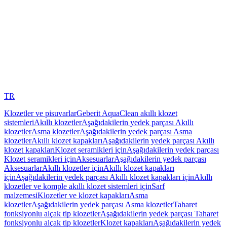
TR
Klozetler ve pisuvarlar
Geberit AquaClean akıllı klozet
sistemleri
Akıllı klozetler
Aşağıdakilerin yedek parçası Akıllı
klozetler
Asma klozetler
Aşağıdakilerin yedek parçası Asma
klozetler
Akıllı klozet kapakları
Aşağıdakilerin yedek parçası Akıllı
klozet kapakları
Klozet seramikleri için
Aşağıdakilerin yedek parçası
Klozet seramikleri için
Aksesuarlar
Aşağıdakilerin yedek parçası
Aksesuarlar
Akıllı klozetler için
Akıllı klozet kapakları
için
Aşağıdakilerin yedek parçası Akıllı klozet kapakları için
Akıllı
klozetler ve komple akıllı klozet sistemleri için
Sarf
malzemesi
Klozetler ve klozet kapakları
Asma
klozetler
Aşağıdakilerin yedek parçası Asma klozetler
Taharet
fonksiyonlu alçak tip klozetler
Aşağıdakilerin yedek parçası Taharet
fonksiyonlu alçak tip klozetler
Klozet kapakları
Aşağıdakilerin yedek