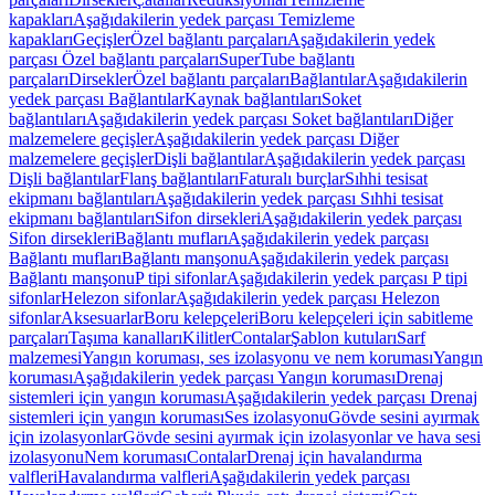
kapakları
Aşağıdakilerin yedek parçası Temizleme
kapakları
Geçişler
Özel bağlantı parçaları
Aşağıdakilerin yedek
parçası Özel bağlantı parçaları
SuperTube bağlantı
parçaları
Dirsekler
Özel bağlantı parçaları
Bağlantılar
Aşağıdakilerin
yedek parçası Bağlantılar
Kaynak bağlantıları
Soket
bağlantıları
Aşağıdakilerin yedek parçası Soket bağlantıları
Diğer
malzemelere geçişler
Aşağıdakilerin yedek parçası Diğer
malzemelere geçişler
Dişli bağlantılar
Aşağıdakilerin yedek parçası
Dişli bağlantılar
Flanş bağlantıları
Faturalı burçlar
Sıhhi tesisat
ekipmanı bağlantıları
Aşağıdakilerin yedek parçası Sıhhi tesisat
ekipmanı bağlantıları
Sifon dirsekleri
Aşağıdakilerin yedek parçası
Sifon dirsekleri
Bağlantı mufları
Aşağıdakilerin yedek parçası
Bağlantı mufları
Bağlantı manşonu
Aşağıdakilerin yedek parçası
Bağlantı manşonu
P tipi sifonlar
Aşağıdakilerin yedek parçası P tipi
sifonlar
Helezon sifonlar
Aşağıdakilerin yedek parçası Helezon
sifonlar
Aksesuarlar
Boru kelepçeleri
Boru kelepçeleri için sabitleme
parçaları
Taşıma kanalları
Kilitler
Contalar
Şablon kutuları
Sarf
malzemesi
Yangın koruması, ses izolasyonu ve nem koruması
Yangın
koruması
Aşağıdakilerin yedek parçası Yangın koruması
Drenaj
sistemleri için yangın koruması
Aşağıdakilerin yedek parçası Drenaj
sistemleri için yangın koruması
Ses izolasyonu
Gövde sesini ayırmak
için izolasyonlar
Gövde sesini ayırmak için izolasyonlar ve hava sesi
izolasyonu
Nem koruması
Contalar
Drenaj için havalandırma
valfleri
Havalandırma valfleri
Aşağıdakilerin yedek parçası