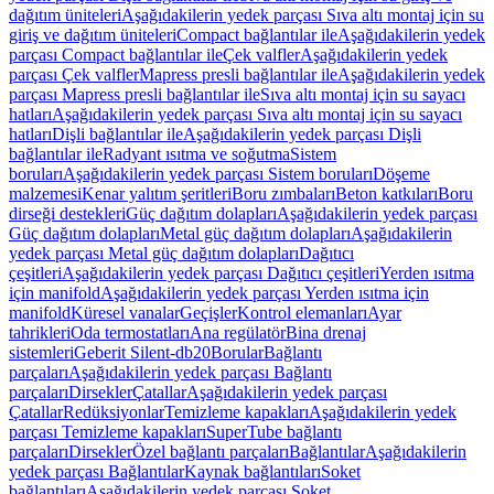
dağıtım üniteleri
Aşağıdakilerin yedek parçası Sıva altı montaj için su
giriş ve dağıtım üniteleri
Compact bağlantılar ile
Aşağıdakilerin yedek
parçası Compact bağlantılar ile
Çek valfler
Aşağıdakilerin yedek
parçası Çek valfler
Mapress presli bağlantılar ile
Aşağıdakilerin yedek
parçası Mapress presli bağlantılar ile
Sıva altı montaj için su sayacı
hatları
Aşağıdakilerin yedek parçası Sıva altı montaj için su sayacı
hatları
Dişli bağlantılar ile
Aşağıdakilerin yedek parçası Dişli
bağlantılar ile
Radyant ısıtma ve soğutma
Sistem
boruları
Aşağıdakilerin yedek parçası Sistem boruları
Döşeme
malzemesi
Kenar yalıtım şeritleri
Boru zımbaları
Beton katkıları
Boru
dirseği destekleri
Güç dağıtım dolapları
Aşağıdakilerin yedek parçası
Güç dağıtım dolapları
Metal güç dağıtım dolapları
Aşağıdakilerin
yedek parçası Metal güç dağıtım dolapları
Dağıtıcı
çeşitleri
Aşağıdakilerin yedek parçası Dağıtıcı çeşitleri
Yerden ısıtma
için manifold
Aşağıdakilerin yedek parçası Yerden ısıtma için
manifold
Küresel vanalar
Geçişler
Kontrol elemanları
Ayar
tahrikleri
Oda termostatları
Ana regülatör
Bina drenaj
sistemleri
Geberit Silent-db20
Borular
Bağlantı
parçaları
Aşağıdakilerin yedek parçası Bağlantı
parçaları
Dirsekler
Çatallar
Aşağıdakilerin yedek parçası
Çatallar
Redüksiyonlar
Temizleme kapakları
Aşağıdakilerin yedek
parçası Temizleme kapakları
SuperTube bağlantı
parçaları
Dirsekler
Özel bağlantı parçaları
Bağlantılar
Aşağıdakilerin
yedek parçası Bağlantılar
Kaynak bağlantıları
Soket
bağlantıları
Aşağıdakilerin yedek parçası Soket