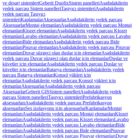
ve deşarj sistemleri
Geberit Duofix
Sistem panelleri
Aşağıdakilerin
yedek parçası Sistem panelleri
Taşıyıcı sistemleri
Aşağıdakilerin
yedek parçası Taşıyıcı
sistemleri
Kaplamalar
Aksesuarlar
Aşağıdakilerin yedek parçası
Aksesuarlar
Montaj elemanları
Aşağıdakilerin yedek parçası Montaj
elemanları
Klozet elemanları
Aşağıdakilerin yedek parçası Klozet
elemanları
Lavabo elemanları
Aşağıdakilerin yedek parçası Lavabo
elemanları
Bide elemanları
Aşağıdakilerin yedek parçası Bide
elemanları
Pisuvar elemanları
Aşağıdakilerin yedek parçası Pisuvar
elemanları
Duvar süzgeci olan duşlar için elemanlar
Aşağıdakilerin
yedek parçası Duvar süzgeci olan duşlar için elemanlar
Duşlar ve
küvetler için elemanlar
Aşağıdakilerin yedek parçası Duşlar ve
küvetler için elemanlar
Batarya elemanları
Aşağıdakilerin yedek
parçası Batarya elemanları
Konsol yükleri için
elemanlar
Aşağıdakilerin yedek parçası Konsol yükleri için
elemanlar
Aksesuarlar
Aşağıdakilerin yedek parçası
Aksesuarlar
Geberit GIS
Sistem panelleri
Aşağıdakilerin yedek
parçası Sistem panelleri
Taşıyıcı sistemleri
Prefabrikasyon
aksesuarları
Aşağıdakilerin yedek parçası Prefabrikasyon
aksesuarları
Ses izolasyonu için aksesuarlar
Kaplamalar
Montaj
elemanları
Aşağıdakilerin yedek parçası Montaj elemanları
Klozet
elemanları
Aşağıdakilerin yedek parçası Klozet elemanları
Lavabo
elemanları
Aşağıdakilerin yedek parçası Lavabo elemanları
Bide
elemanları
Aşağıdakilerin yedek parçası Bide elemanları
Pisuvar
elemanları
Aşağıdakilerin yedek parçası Pisuvar elemanları
Duvar