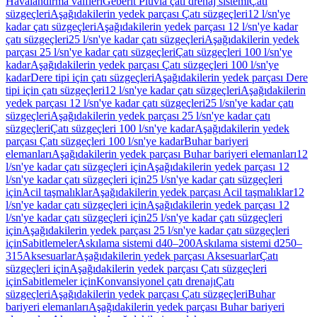
Havalandırma valfleri
Geberit Pluvia çatı drenaj sistemi
Çatı
süzgeçleri
Aşağıdakilerin yedek parçası Çatı süzgeçleri
12 l/sn'ye
kadar çatı süzgeçleri
Aşağıdakilerin yedek parçası 12 l/sn'ye kadar
çatı süzgeçleri
25 l/sn'ye kadar çatı süzgeçleri
Aşağıdakilerin yedek
parçası 25 l/sn'ye kadar çatı süzgeçleri
Çatı süzgeçleri 100 l/sn'ye
kadar
Aşağıdakilerin yedek parçası Çatı süzgeçleri 100 l/sn'ye
kadar
Dere tipi için çatı süzgeçleri
Aşağıdakilerin yedek parçası Dere
tipi için çatı süzgeçleri
12 l/sn'ye kadar çatı süzgeçleri
Aşağıdakilerin
yedek parçası 12 l/sn'ye kadar çatı süzgeçleri
25 l/sn'ye kadar çatı
süzgeçleri
Aşağıdakilerin yedek parçası 25 l/sn'ye kadar çatı
süzgeçleri
Çatı süzgeçleri 100 l/sn'ye kadar
Aşağıdakilerin yedek
parçası Çatı süzgeçleri 100 l/sn'ye kadar
Buhar bariyeri
elemanları
Aşağıdakilerin yedek parçası Buhar bariyeri elemanları
12
l/sn'ye kadar çatı süzgeçleri için
Aşağıdakilerin yedek parçası 12
l/sn'ye kadar çatı süzgeçleri için
25 l/sn'ye kadar çatı süzgeçleri
için
Acil taşmalıklar
Aşağıdakilerin yedek parçası Acil taşmalıklar
12
l/sn'ye kadar çatı süzgeçleri için
Aşağıdakilerin yedek parçası 12
l/sn'ye kadar çatı süzgeçleri için
25 l/sn'ye kadar çatı süzgeçleri
için
Aşağıdakilerin yedek parçası 25 l/sn'ye kadar çatı süzgeçleri
için
Sabitlemeler
Askılama sistemi d40–200
Askılama sistemi d250–
315
Aksesuarlar
Aşağıdakilerin yedek parçası Aksesuarlar
Çatı
süzgeçleri için
Aşağıdakilerin yedek parçası Çatı süzgeçleri
için
Sabitlemeler için
Konvansiyonel çatı drenajı
Çatı
süzgeçleri
Aşağıdakilerin yedek parçası Çatı süzgeçleri
Buhar
bariyeri elemanları
Aşağıdakilerin yedek parçası Buhar bariyeri