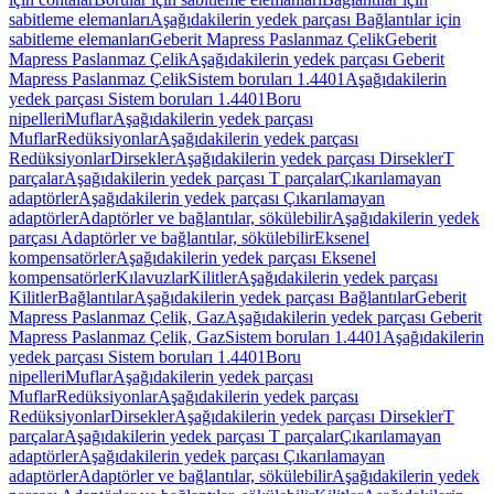
sabitleme elemanları
Aşağıdakilerin yedek parçası Bağlantılar için
sabitleme elemanları
Geberit Mapress Paslanmaz Çelik
Geberit
Mapress Paslanmaz Çelik
Aşağıdakilerin yedek parçası Geberit
Mapress Paslanmaz Çelik
Sistem boruları 1.4401
Aşağıdakilerin
yedek parçası Sistem boruları 1.4401
Boru
nipelleri
Muflar
Aşağıdakilerin yedek parçası
Muflar
Redüksiyonlar
Aşağıdakilerin yedek parçası
Redüksiyonlar
Dirsekler
Aşağıdakilerin yedek parçası Dirsekler
T
parçalar
Aşağıdakilerin yedek parçası T parçalar
Çıkarılamayan
adaptörler
Aşağıdakilerin yedek parçası Çıkarılamayan
adaptörler
Adaptörler ve bağlantılar, sökülebilir
Aşağıdakilerin yedek
parçası Adaptörler ve bağlantılar, sökülebilir
Eksenel
kompensatörler
Aşağıdakilerin yedek parçası Eksenel
kompensatörler
Kılavuzlar
Kilitler
Aşağıdakilerin yedek parçası
Kilitler
Bağlantılar
Aşağıdakilerin yedek parçası Bağlantılar
Geberit
Mapress Paslanmaz Çelik, Gaz
Aşağıdakilerin yedek parçası Geberit
Mapress Paslanmaz Çelik, Gaz
Sistem boruları 1.4401
Aşağıdakilerin
yedek parçası Sistem boruları 1.4401
Boru
nipelleri
Muflar
Aşağıdakilerin yedek parçası
Muflar
Redüksiyonlar
Aşağıdakilerin yedek parçası
Redüksiyonlar
Dirsekler
Aşağıdakilerin yedek parçası Dirsekler
T
parçalar
Aşağıdakilerin yedek parçası T parçalar
Çıkarılamayan
adaptörler
Aşağıdakilerin yedek parçası Çıkarılamayan
adaptörler
Adaptörler ve bağlantılar, sökülebilir
Aşağıdakilerin yedek