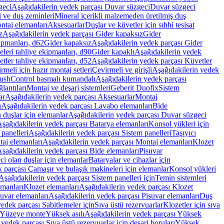
geci
Aşağıdakilerin yedek parçası Duvar süzgeci
Duvar süzgeci
i ve duş zeminleri
Mineral içerikli malzemeden üretilmiş duş
ntaj elemanları
Aksesuarlar
Duşlar ve küvetler için sıhhi tesisat
z
Aşağıdakilerin yedek parçası Gider kapaksız
Gider
ipmanları, d62
Gider kapaksız
Aşağıdakilerin yedek parçası Gider
leri tahliye ekipmanları, d90
Gider kapaklı
Aşağıdakilerin yedek
tler tahliye ekipmanları, d52
Aşağıdakilerin yedek parçası Küvetler
meli için hazır montaj setleri
Çevirmeli ve girişli
Aşağıdakilerin yedek
ushControl basmalı kumandalı
Aşağıdakilerin yedek parçası
lantıları
Montaj ve deşarj sistemleri
Geberit Duofix
Sistem
ar
Aşağıdakilerin yedek parçası Aksesuarlar
Montaj
ı
Aşağıdakilerin yedek parçası Lavabo elemanları
Bide
 duşlar için elemanlar
Aşağıdakilerin yedek parçası Duvar süzgeci
şağıdakilerin yedek parçası Batarya elemanları
Konsol yükleri için
 panelleri
Aşağıdakilerin yedek parçası Sistem panelleri
Taşıyıcı
aj elemanları
Aşağıdakilerin yedek parçası Montaj elemanları
Klozet
şağıdakilerin yedek parçası Bide elemanları
Pisuvar
i olan duşlar için elemanlar
Bataryalar ve cihazlar için
 parçası Çamaşır ve bulaşık makineleri için elemanlar
Konsol yükleri
Aşağıdakilerin yedek parçası Sistem panelleri için
Temin sistemleri
emanları
Klozet elemanları
Aşağıdakilerin yedek parçası Klozet
suvar elemanları
Aşağıdakilerin yedek parçası Pisuvar elemanları
Duş
edek parçası Sabitlemeler için
Sıva üstü rezervuarlar
Klozetler için sıva
ı Yüzeye monte
Yüksek asılı
Aşağıdakilerin yedek parçası Yüksek
yedek parçası Sıva üstü rezervuarlar için deşarj boruları
Yüksek