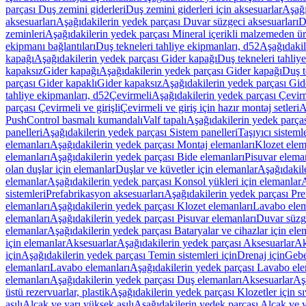
parçası Duş zemini giderleri
Duş zemini giderleri için aksesuarlar
Aşağı
aksesuarları
Aşağıdakilerin yedek parçası Duvar süzgeci aksesuarları
D
zeminleri
Aşağıdakilerin yedek parçası Mineral içerikli malzemeden ür
ekipmanı bağlantıları
Duş tekneleri tahliye ekipmanları, d52
Aşağıdakil
kapağı
Aşağıdakilerin yedek parçası Gider kapağı
Duş tekneleri tahliy
kapaksız
Gider kapağı
Aşağıdakilerin yedek parçası Gider kapağı
Duş t
parçası Gider kapaklı
Gider kapaksız
Aşağıdakilerin yedek parçası Gid
tahliye ekipmanları, d52
Çevirmeli
Aşağıdakilerin yedek parçası Çevir
parçası Çevirmeli ve girişli
Çevirmeli ve giriş için hazır montaj setleri
A
PushControl basmalı kumandalı
Valf tapalı
Aşağıdakilerin yedek parçası
panelleri
Aşağıdakilerin yedek parçası Sistem panelleri
Taşıyıcı sisteml
elemanları
Aşağıdakilerin yedek parçası Montaj elemanları
Klozet elem
elemanları
Aşağıdakilerin yedek parçası Bide elemanları
Pisuvar elema
olan duşlar için elemanlar
Duşlar ve küvetler için elemanlar
Aşağıdakile
elemanlar
Aşağıdakilerin yedek parçası Konsol yükleri için elemanlar
A
sistemleri
Prefabrikasyon aksesuarları
Aşağıdakilerin yedek parçası Pre
elemanları
Aşağıdakilerin yedek parçası Klozet elemanları
Lavabo elem
elemanları
Aşağıdakilerin yedek parçası Pisuvar elemanları
Duvar süzge
elemanlar
Aşağıdakilerin yedek parçası Bataryalar ve cihazlar için ele
için elemanlar
Aksesuarlar
Aşağıdakilerin yedek parçası Aksesuarlar
Ak
için
Aşağıdakilerin yedek parçası Temin sistemleri için
Drenaj için
Gebe
elemanları
Lavabo elemanları
Aşağıdakilerin yedek parçası Lavabo ele
elemanları
Aşağıdakilerin yedek parçası Duş elemanları
Aksesuarlar
Aş
üstü rezervuarlar, plastik
Aşağıdakilerin yedek parçası Klozetler için sıv
asılı
Alçak ve yarı yüksek asılı
Aşağıdakilerin yedek parçası Alçak ve y