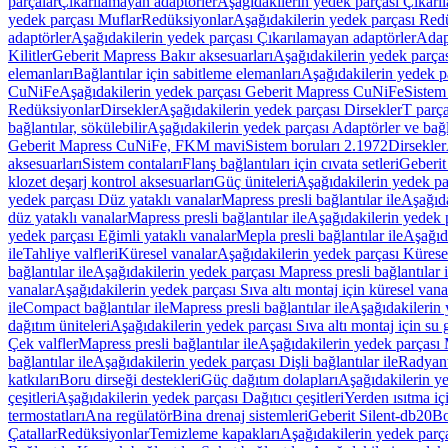
parçalar
Çıkarılamayan adaptörler
Aşağıdakilerin yedek parçası Çıkarı
yedek parçası Muflar
Redüksiyonlar
Aşağıdakilerin yedek parçası Red
adaptörler
Aşağıdakilerin yedek parçası Çıkarılamayan adaptörler
Adapt
Kilitler
Geberit Mapress Bakır aksesuarları
Aşağıdakilerin yedek parças
elemanları
Bağlantılar için sabitleme elemanları
Aşağıdakilerin yedek pa
CuNiFe
Aşağıdakilerin yedek parçası Geberit Mapress CuNiFe
Sistem
Redüksiyonlar
Dirsekler
Aşağıdakilerin yedek parçası Dirsekler
T parça
bağlantılar, sökülebilir
Aşağıdakilerin yedek parçası Adaptörler ve bağla
Geberit Mapress CuNiFe, FKM mavi
Sistem boruları 2.1972
Dirsekler
aksesuarları
Sistem contaları
Flanş bağlantıları için cıvata setleri
Geberit
klozet deşarj kontrol aksesuarları
Güç üniteleri
Aşağıdakilerin yedek pa
yedek parçası Düz yataklı vanalar
Mapress presli bağlantılar ile
Aşağıda
düz yataklı vanalar
Mapress presli bağlantılar ile
Aşağıdakilerin yedek p
yedek parçası Eğimli yataklı vanalar
Mepla presli bağlantılar ile
Aşağıda
ile
Tahliye valfleri
Küresel vanalar
Aşağıdakilerin yedek parçası Kürese
bağlantılar ile
Aşağıdakilerin yedek parçası Mapress presli bağlantılar i
vanalar
Aşağıdakilerin yedek parçası Sıva altı montaj için küresel vana
ile
Compact bağlantılar ile
Mapress presli bağlantılar ile
Aşağıdakilerin 
dağıtım üniteleri
Aşağıdakilerin yedek parçası Sıva altı montaj için su g
Çek valfler
Mapress presli bağlantılar ile
Aşağıdakilerin yedek parçası M
bağlantılar ile
Aşağıdakilerin yedek parçası Dişli bağlantılar ile
Radyant
katkıları
Boru dirseği destekleri
Güç dağıtım dolapları
Aşağıdakilerin ye
çeşitleri
Aşağıdakilerin yedek parçası Dağıtıcı çeşitleri
Yerden ısıtma iç
termostatları
Ana regülatör
Bina drenaj sistemleri
Geberit Silent-db20
Bo
Çatallar
Redüksiyonlar
Temizleme kapakları
Aşağıdakilerin yedek parç