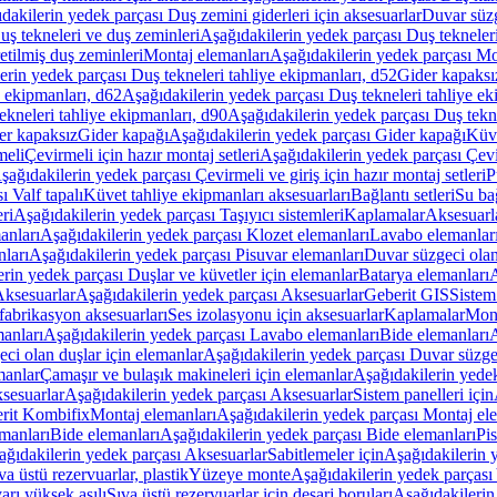
dakilerin yedek parçası Duş zemini giderleri için aksesuarlar
Duvar süz
uş tekneleri ve duş zeminleri
Aşağıdakilerin yedek parçası Duş tekneler
etilmiş duş zeminleri
Montaj elemanları
Aşağıdakilerin yedek parçası Mo
erin yedek parçası Duş tekneleri tahliye ekipmanları, d52
Gider kapaksı
e ekipmanları, d62
Aşağıdakilerin yedek parçası Duş tekneleri tahliye ek
ekneleri tahliye ekipmanları, d90
Aşağıdakilerin yedek parçası Duş tekne
er kapaksız
Gider kapağı
Aşağıdakilerin yedek parçası Gider kapağı
Küve
meli
Çevirmeli için hazır montaj setleri
Aşağıdakilerin yedek parçası Çevir
şağıdakilerin yedek parçası Çevirmeli ve giriş için hazır montaj setleri
P
 Valf tapalı
Küvet tahliye ekipmanları aksesuarları
Bağlantı setleri
Su bağ
eri
Aşağıdakilerin yedek parçası Taşıyıcı sistemleri
Kaplamalar
Aksesuarl
anları
Aşağıdakilerin yedek parçası Klozet elemanları
Lavabo elemanlar
nları
Aşağıdakilerin yedek parçası Pisuvar elemanları
Duvar süzgeci olan
rin yedek parçası Duşlar ve küvetler için elemanlar
Batarya elemanları
A
ksesuarlar
Aşağıdakilerin yedek parçası Aksesuarlar
Geberit GIS
Sistem
fabrikasyon aksesuarları
Ses izolasyonu için aksesuarlar
Kaplamalar
Mont
anları
Aşağıdakilerin yedek parçası Lavabo elemanları
Bide elemanları
A
ci olan duşlar için elemanlar
Aşağıdakilerin yedek parçası Duvar süzgec
manlar
Çamaşır ve bulaşık makineleri için elemanlar
Aşağıdakilerin yedek
sesuarlar
Aşağıdakilerin yedek parçası Aksesuarlar
Sistem panelleri için
rit Kombifix
Montaj elemanları
Aşağıdakilerin yedek parçası Montaj el
manları
Bide elemanları
Aşağıdakilerin yedek parçası Bide elemanları
Pi
ağıdakilerin yedek parçası Aksesuarlar
Sabitlemeler için
Aşağıdakilerin y
a üstü rezervuarlar, plastik
Yüzeye monte
Aşağıdakilerin yedek parças
arı yüksek asılı
Sıva üstü rezervuarlar için deşarj boruları
Aşağıdakilerin 