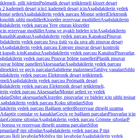
lemeli, pilli işletim
Pnömatik deşarj tetiklemeli klozet deşarj
 2 kademeli deşarj için
1 kademeli deşarj için
Aşağıdakilerin yedek
ontaj setleri
Aşağıdakilerin yedek parçası Montaj setleri
Elektronik
onolith sıhhi modüller
Klozetler rezervuar modülleri
Aşağıdakilerin
ıdakilerin yedek parçası Yere oturan klozetler
için rezervuar modüller
Asma ve ayaklı bideler için
Aşağıdakilerin
kanallı
Kapaksız
Aşağıdakilerin yedek parçası Kapaksız
Pisuvar,
ıdakilerin yedek parçası Sıva üstü ya da sıva altı pisuvar deşarj
n
Aşağıdakilerin yedek parçası Entegre pisuvar deşarj kontrolü
t kapağı için
Kanalsız
Aşağıdakilerin yedek parçası Kanalsız
Pisuvarlar,
ğıdakilerin yedek parçası Pisuvar bölme panelleri
Plastik pisuvar
suvar bölme panelleri
Aksesuarlar
Aşağıdakilerin yedek parçası
irsekleri ve geçiş parçaları
Sabitleme malzemesi
Tahliye vanaları
Sıhhi
ıdakilerin yedek parçası Elektronik deşarj tetiklemeli,
emeli
Aşağıdakilerin yedek parçası Pnömatik deşarj
ıdakilerin yedek parçası Elektronik deşarj tetiklemeli,
erin yedek parçası Aksesuarlar
Montaj setleri ve yedek
dalar
Diğer aksesuarlar
Klozetler, pisuvarlar ve bideler için sıhhi tesisat
şağıdakilerin yedek parçası Koku sifonları
Sifon
akilerin yedek parçası Bağlantı setleri
Rezervuar dirseği uzatma
Adaptör contalar ve kapaklar
Geçiş ve bağlantı parçaları
Pisuvarlar için
ları
Gömme sifonlar
Aşağıdakilerin yedek parçası Gömme sifonlar
P
 borusu ve rezervuar dirseği uzatma parçaları
Sifon
ipmanları
P tipi sifonlar
Aşağıdakilerin yedek parçası P tipi
rçası İkili lavabolar
Mobilya tipi lavabolar
Aşağıdakilerin yedek