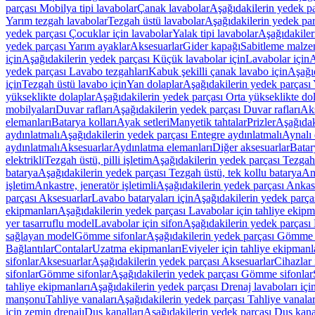
parçası Mobilya tipi lavabolar
Çanak lavabolar
Aşağıdakilerin yedek p
Yarım tezgah lavabolar
Tezgah üstü lavabolar
Aşağıdakilerin yedek par
yedek parçası Çocuklar için lavabolar
Yalak tipi lavabolar
Aşağıdakiler
yedek parçası Yarım ayaklar
Aksesuarlar
Gider kapağı
Sabitleme malze
için
Aşağıdakilerin yedek parçası Küçük lavabolar için
Lavabolar için
A
yedek parçası Lavabo tezgahları
Kabuk şekilli çanak lavabo için
Aşağıd
için
Tezgah üstü lavabo için
Yan dolaplar
Aşağıdakilerin yedek parçası 
yükseklikte dolaplar
Aşağıdakilerin yedek parçası Orta yükseklikte do
mobilyaları
Duvar rafları
Aşağıdakilerin yedek parçası Duvar rafları
Aks
elemanları
Batarya kolları
Ayak setleri
Manyetik tahtalar
Prizler
Aşağıdak
aydınlatmalı
Aşağıdakilerin yedek parçası Entegre aydınlatmalı
Aynalı 
aydınlatmalı
Aksesuarlar
Aydınlatma elemanları
Diğer aksesuarlar
Batar
elektrikli
Tezgah üstü, pilli işletim
Aşağıdakilerin yedek parçası Tezgah ü
batarya
Aşağıdakilerin yedek parçası Tezgah üstü, tek kollu batarya
Ank
işletim
Ankastre, jeneratör işletimli
Aşağıdakilerin yedek parçası Ankastr
parçası Aksesuarlar
Lavabo bataryaları için
Aşağıdakilerin yedek parças
ekipmanları
Aşağıdakilerin yedek parçası Lavabolar için tahliye ekipm
yer tasarruflu model
Lavabolar için sifon
Aşağıdakilerin yedek parçası 
sağlayan model
Gömme sifonlar
Aşağıdakilerin yedek parçası Gömme 
Bağlantılar
Contalar
Uzatma ekipmanları
Eviyeler için tahliye ekipmanl
sifonlar
Aksesuarlar
Aşağıdakilerin yedek parçası Aksesuarlar
Cihazlar 
sifonlar
Gömme sifonlar
Aşağıdakilerin yedek parçası Gömme sifonlar
tahliye ekipmanları
Aşağıdakilerin yedek parçası Drenaj lavaboları içi
manşonu
Tahliye vanaları
Aşağıdakilerin yedek parçası Tahliye vanalar
için zemin drenajı
Duş kanalları
Aşağıdakilerin yedek parçası Duş kana