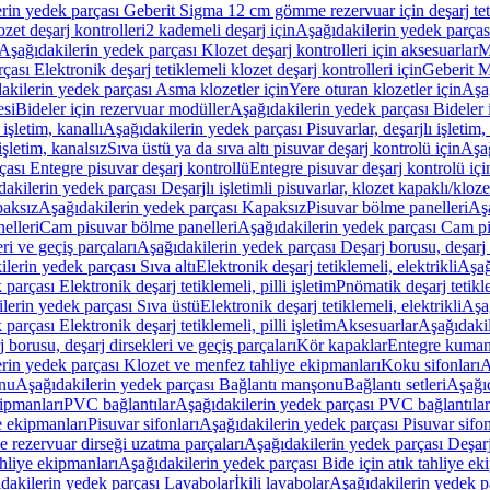
rin yedek parçası Geberit Sigma 12 cm gömme rezervuar için deşarj tetik
zet deşarj kontrolleri
2 kademeli deşarj için
Aşağıdakilerin yedek parçası
Aşağıdakilerin yedek parçası Klozet deşarj kontrolleri için aksesuarlar
M
ası Elektronik deşarj tetiklemeli klozet deşarj kontrolleri için
Geberit M
akilerin yedek parçası Asma klozetler için
Yere oturan klozetler için
Aşağ
esi
Bideler için rezervuar modüller
Aşağıdakilerin yedek parçası Bideler 
 işletim, kanallı
Aşağıdakilerin yedek parçası Pisuvarlar, deşarjlı işletim, 
işletim, kanalsız
Sıva üstü ya da sıva altı pisuvar deşarj kontrolü için
Aşağ
ası Entegre pisuvar deşarj kontrollü
Entegre pisuvar deşarj kontrolü içi
akilerin yedek parçası Deşarjlı işletimli pisuvarlar, klozet kapaklı/kloze
aksız
Aşağıdakilerin yedek parçası Kapaksız
Pisuvar bölme panelleri
Aşa
elleri
Cam pisuvar bölme panelleri
Aşağıdakilerin yedek parçası Cam pi
ri ve geçiş parçaları
Aşağıdakilerin yedek parçası Deşarj borusu, deşarj d
lerin yedek parçası Sıva altı
Elektronik deşarj tetiklemeli, elektrikli
Aşağ
parçası Elektronik deşarj tetiklemeli, pilli işletim
Pnömatik deşarj tetikl
lerin yedek parçası Sıva üstü
Elektronik deşarj tetiklemeli, elektrikli
Aşağ
parçası Elektronik deşarj tetiklemeli, pilli işletim
Aksesuarlar
Aşağıdakil
 borusu, deşarj dirsekleri ve geçiş parçaları
Kör kapaklar
Entegre kuman
rin yedek parçası Klozet ve menfez tahliye ekipmanları
Koku sifonları
A
nu
Aşağıdakilerin yedek parçası Bağlantı manşonu
Bağlantı setleri
Aşağıd
ipmanları
PVC bağlantılar
Aşağıdakilerin yedek parçası PVC bağlantılar
e ekipmanları
Pisuvar sifonları
Aşağıdakilerin yedek parçası Pisuvar sifon
e rezervuar dirseği uzatma parçaları
Aşağıdakilerin yedek parçası Deşarj
ahliye ekipmanları
Aşağıdakilerin yedek parçası Bide için atık tahliye ek
dakilerin yedek parçası Lavabolar
İkili lavabolar
Aşağıdakilerin yedek pa