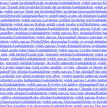
arçası Çanak lavabolar
Küçük lavabolar
Aşağıdakilerin yedek parçası K
çası Tezgah üstü lavabolar
Tezgah altı lavabolar
Aşağıdakilerin yedek pa
in yedek parçası Yalak tipi lavabolar
Diğer lavabolar
Aksesuarlar
Sütunla
mesi
Dekoratif kaplamalar
Banyo mobilyaları
Lavabo alt dolapları
Aşağıda
şağıdakilerin yedek parçası Lavabolar için
İkili lavabolar için
Aşağıdakil
akilerin yedek parçası Kabuk şekilli çanak lavabo için
Dikdörtgen çana
Yan dolaplar
Alçak yan dolaplar
Aşağıdakilerin yedek parçası Alçak yan
laplar
Boy dolapları
Aşağıdakilerin yedek parçası Boy dolapları
Diğer ba
esuarlar
Aşağıdakilerin yedek parçası Aksesuarlar
Çekmece parçaları ve
ilerin yedek parçası Prizler
Diğer aksesuarlar
Aynalar ve aynalı dolaplar
dolaplar
Aşağıdakilerin yedek parçası Aynalı dolaplar
Entegre aydınlatm
yalar
Lavabo bataryaları
Aşağıdakilerin yedek parçası Lavabo bataryalar
stü, pilli işletim
Tezgah üstü, jeneratör işletimli
Aşağıdakilerin yedek par
astre, elektrikli
Aşağıdakilerin yedek parçası Ankastre, elektrikli
Ankastr
e, jeneratör işletimli
Ankastre, iki kollu mikserler
Aşağıdakilerin yedek 
ı Lavabo bataryaları için
Lavabo modülü, evyeler, cihazlar ve drenaj lava
anları
P tipi sifonlar
Aşağıdakilerin yedek parçası P tipi sifonlar
P tipi sif
Lavabolar için sifon
Lavabolar için sifon, yerden tasarruf sağlayan mode
sifonlar
Lavabo bağlantıları
Aşağıdakilerin yedek parçası Lavabo bağlant
arı
Aşağıdakilerin yedek parçası Eviyeler için tahliye ekipmanları
P tipi 
için tahliye ekipmanları
Aşağıdakilerin yedek parçası Cihazlar için tahli
Sıva üstü sifonlar
Aşağıdakilerin yedek parçası Sıva üstü sifonlar
Bağlant
n tahliye ekipmanları
Koku sifonları
Aşağıdakilerin yedek parçası Koku s
ı
Aksesuarlar
Aşağıdakilerin yedek parçası Aksesuarlar
Duşlar ve küvetl
lları
Duş kanalları için aksesuarlar
Aşağıdakilerin yedek parçası Duş kana