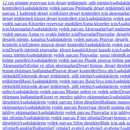
12 cm gömme rezervuar için deşarj tetiklemeli, pilli işletim
Aşağıdakile
kontrolleri
Aşağıdakilerin yedek parçası Pnömatik deşarj tetiklemeli klo
parçası 1 kademeli deşarj için
Klozet deşarj kontrolleri için aksesuarlar
deşarj tetiklemeli klozet deşarj kontrolleri için
Aşağıdakilerin yedek parç
yedek parçası Klozetler rezervuar modülleri
Asma klozetler için
Aşağıd
için
Aksesuarlar
Aşağıdakilerin yedek parçası Aksesuarlar
Sarf malzem
yedek parçası Asma ve ayaklı bideler için
Pisuvarlar
Pisuvarlar, deşarjlı
deşarjlı işletim, kanalsız
Aşağıdakilerin yedek parçası Pisuvar, deşarjlı 
kontrolü için
Entegre pisuvar deşarj kontrollü
Aşağıdakilerin yedek parç
için
Deşarjlı işletimli pisuvarlar, klozet kapaklı/klozet kapağı için
Aşağıd
susuz işletim
Aşağıdakilerin yedek parçası Pisuvarlar, susuz işletim
Kap
bölme panelleri
Aşağıdakilerin yedek parçası Plastik pisuvar bölme pan
Aksesuarlar
Sifonlar ve sifon aksesuarları
Deşarj borusu, deşarj dirsekle
tesisat ekipmanı bağlantıları
Pisuvar deşarj kontrolleri
Sıva altı
Aşağıdaki
elektrikli
Elektronik deşarj tetiklemeli, pilli işletim
Aşağıdakilerin yedek 
tetiklemeli
Basic
Aşağıdakilerin yedek parçası Basic
Sıva üstü
Aşağıdaki
elektrikli
Elektronik deşarj tetiklemeli, pilli işletim
Aşağıdakilerin yedek 
setler
Aşağıdakilerin yedek parçası Montaj setleri ve yedek setler
Deşarj
ekipmanı bağlantıları
Klozet ve menfez tahliye ekipmanları
Aşağıdakile
dirsekleri
Aşağıdakilerin yedek parçası Sifon dirsekleri
Bağlantı manşo
ekipmanları
Aşağıdakilerin yedek parçası Rezervuar dirseği uzatma ek
tahliye ekipmanları
Aşağıdakilerin yedek parçası Pisuvarlar için tahliy
tipi sifonlar
Aşağıdakilerin yedek parçası P tipi sifonlar
Deşarj borusu v
dirsekleri
Aşağıdakilerin yedek parçası Sifon dirsekleri
Bide için atık t
sifonlar
Kapaklar
Bağlantılar
Contalar
Lavabo
Lavabolar
Lavabolar
Aşağı