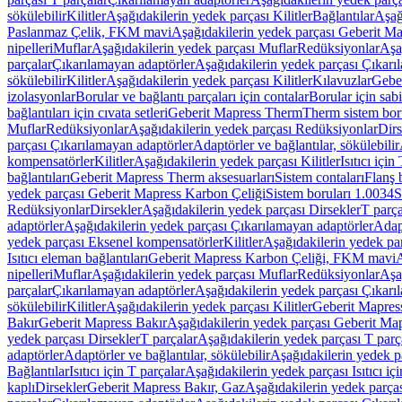
sökülebilir
Kilitler
Aşağıdakilerin yedek parçası Kilitler
Bağlantılar
Aşağ
Paslanmaz Çelik, FKM mavi
Aşağıdakilerin yedek parçası Geberit 
nipelleri
Muflar
Aşağıdakilerin yedek parçası Muflar
Redüksiyonlar
Aşa
parçalar
Çıkarılamayan adaptörler
Aşağıdakilerin yedek parçası Çıkarı
sökülebilir
Kilitler
Aşağıdakilerin yedek parçası Kilitler
Kılavuzlar
Geber
izolasyonlar
Borular ve bağlantı parçaları için contalar
Borular için sab
bağlantıları için cıvata setleri
Geberit Mapress Therm
Therm sistem bor
Muflar
Redüksiyonlar
Aşağıdakilerin yedek parçası Redüksiyonlar
Dirs
parçası Çıkarılamayan adaptörler
Adaptörler ve bağlantılar, sökülebilir
kompensatörler
Kilitler
Aşağıdakilerin yedek parçası Kilitler
Isıtıcı için
bağlantıları
Geberit Mapress Therm aksesuarları
Sistem contaları
Flanş b
yedek parçası Geberit Mapress Karbon Çeliği
Sistem boruları 1.0034
S
Redüksiyonlar
Dirsekler
Aşağıdakilerin yedek parçası Dirsekler
T parça
adaptörler
Aşağıdakilerin yedek parçası Çıkarılamayan adaptörler
Adapt
yedek parçası Eksenel kompensatörler
Kilitler
Aşağıdakilerin yedek par
Isıtıcı eleman bağlantıları
Geberit Mapress Karbon Çeliği, FKM mavi
A
nipelleri
Muflar
Aşağıdakilerin yedek parçası Muflar
Redüksiyonlar
Aşa
parçalar
Çıkarılamayan adaptörler
Aşağıdakilerin yedek parçası Çıkarı
sökülebilir
Kilitler
Aşağıdakilerin yedek parçası Kilitler
Geberit Mapress
Bakır
Geberit Mapress Bakır
Aşağıdakilerin yedek parçası Geberit Ma
yedek parçası Dirsekler
T parçalar
Aşağıdakilerin yedek parçası T parç
adaptörler
Adaptörler ve bağlantılar, sökülebilir
Aşağıdakilerin yedek pa
Bağlantılar
Isıtıcı için T parçalar
Aşağıdakilerin yedek parçası Isıtıcı iç
kaplı
Dirsekler
Geberit Mapress Bakır, Gaz
Aşağıdakilerin yedek parça