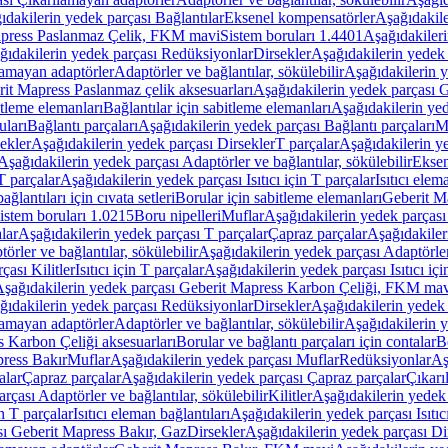
ıdakilerin yedek parçası Bağlantılar
Eksenel kompensatörler
Aşağıdakile
Mapress Paslanmaz Çelik, FKM mavi
Sistem boruları 1.4401
Aşağıdakileri
ğıdakilerin yedek parçası Redüksiyonlar
Dirsekler
Aşağıdakilerin yedek 
lamayan adaptörler
Adaptörler ve bağlantılar, sökülebilir
Aşağıdakilerin y
it Mapress Paslanmaz çelik aksesuarları
Aşağıdakilerin yedek parçası G
itleme elemanları
Bağlantılar için sabitleme elemanları
Aşağıdakilerin yed
uları
Bağlantı parçaları
Aşağıdakilerin yedek parçası Bağlantı parçaları
M
ekler
Aşağıdakilerin yedek parçası Dirsekler
T parçalar
Aşağıdakilerin ye
Aşağıdakilerin yedek parçası Adaptörler ve bağlantılar, sökülebilir
Eksen
 T parçalar
Aşağıdakilerin yedek parçası Isıtıcı için T parçalar
Isıtıcı elem
ağlantıları için cıvata setleri
Borular için sabitleme elemanları
Geberit M
istem boruları 1.0215
Boru nipelleri
Muflar
Aşağıdakilerin yedek parçası
lar
Aşağıdakilerin yedek parçası T parçalar
Çapraz parçalar
Aşağıdakiler
örler ve bağlantılar, sökülebilir
Aşağıdakilerin yedek parçası Adaptörler 
çası Kilitler
Isıtıcı için T parçalar
Aşağıdakilerin yedek parçası Isıtıcı içi
şağıdakilerin yedek parçası Geberit Mapress Karbon Çeliği, FKM ma
ğıdakilerin yedek parçası Redüksiyonlar
Dirsekler
Aşağıdakilerin yedek 
lamayan adaptörler
Adaptörler ve bağlantılar, sökülebilir
Aşağıdakilerin y
 Karbon Çeliği aksesuarları
Borular ve bağlantı parçaları için contalar
B
press Bakır
Muflar
Aşağıdakilerin yedek parçası Muflar
Redüksiyonlar
Aş
alar
Çapraz parçalar
Aşağıdakilerin yedek parçası Çapraz parçalar
Çıkarı
rçası Adaptörler ve bağlantılar, sökülebilir
Kilitler
Aşağıdakilerin yedek 
in T parçalar
Isıtıcı eleman bağlantıları
Aşağıdakilerin yedek parçası Isıtıc
sı Geberit Mapress Bakır, Gaz
Dirsekler
Aşağıdakilerin yedek parçası Di