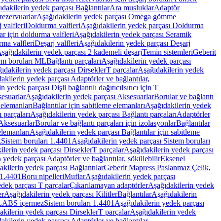
dakilerin yedek parçası Bağlantılar
Ara musluklar
Adaptör
ezervuarlar
Aşağıdakilerin yedek parçası Omega gömme
 valfleri
Doldurma valfleri
Aşağıdakilerin yedek parçası Doldurma
r için doldurma valfleri
Aşağıdakilerin yedek parçası Seramik
rma valfleri
Deşarj valfleri
Aşağıdakilerin yedek parçası Deşarj
şağıdakilerin yedek parçası 2 kademeli deşarj
Temin sistemleri
Geberit
tem boruları ML
Bağlantı parçaları
Aşağıdakilerin yedek parçası
ıdakilerin yedek parçası Dirsekler
T parçalar
Aşağıdakilerin yedek
akilerin yedek parçası Adaptörler ve bağlantılar,
n yedek parçası Dişli bağlantılı dağıtıcı
Isıtıcı için T
esuarlar
Aşağıdakilerin yedek parçası Aksesuarlar
Borular ve bağlantı
 elemanları
Bağlantılar için sabitleme elemanları
Aşağıdakilerin yedek
 parçaları
Aşağıdakilerin yedek parçası Bağlantı parçaları
Adaptörler
Aksesuarlar
Borular ve bağlantı parçaları için izolasyonlar
Bağlantılar
elemanları
Aşağıdakilerin yedek parçası Bağlantılar için sabitleme
k
Sistem boruları 1.4401
Aşağıdakilerin yedek parçası Sistem boruları
ilerin yedek parçası Dirsekler
T parçalar
Aşağıdakilerin yedek parçası
 yedek parçası Adaptörler ve bağlantılar, sökülebilir
Eksenel
kilerin yedek parçası Bağlantılar
Geberit Mapress Paslanmaz Çelik,
 1.4401
Boru nipelleri
Muflar
Aşağıdakilerin yedek parçası
dek parçası T parçalar
Çıkarılamayan adaptörler
Aşağıdakilerin yedek
er
Aşağıdakilerin yedek parçası Kilitler
Bağlantılar
Aşağıdakilerin
, LABS içermez
Sistem boruları 1.4401
Aşağıdakilerin yedek parçası
kilerin yedek parçası Dirsekler
T parçalar
Aşağıdakilerin yedek
akilerin yedek parçası Adaptörler ve bağlantılar,