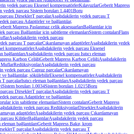
rin yedek parçası Eksenel kompensatörler
Kılavuzlar
Geberit Mapress
n yedek parçası Sistem boruları 1.4401
Boru
parçası Dirsekler
T parçalar
Aşağıdakilerin yedek parçası T
edek parçası Adaptörler ve bağlantılar,
eberit Mapress Paslanmaz çelik aksesuarları
Bağlantılar için
ek parçası Bağlantılar için sabitleme elemanları
Sistem contaları
Flanş
uflar
Aşağıdakilerin yedek parçası
dek parçası T parçalar
Çıkarılamayan adaptörler
Aşağıdakilerin yedek
el kompensatörler
Aşağıdakilerin yedek parçası Eksenel
an bağlantıları
Aşağıdakilerin yedek parçası Isıtıcı eleman
apress Karbon Çeliği
Geberit Mapress Karbon Çeliği
Aşağıdakilerin
 Muflar
Redüksiyonlar
Aşağıdakilerin yedek parçası
in yedek parçası Çapraz parçalar
Çıkarılamayan
ve bağlantılar, sökülebilir
Eksenel kompensatörler
Aşağıdakilerin
n T parçalar
Isıtıcı eleman bağlantıları
Aşağıdakilerin yedek parçası
vi
Sistem boruları 1.0034
Sistem boruları 1.0215
Boru
parçası Dirsekler
T parçalar
Aşağıdakilerin yedek parçası T
edek parçası Adaptörler ve bağlantılar,
orular için sabitleme elemanları
Sistem contaları
Geberit Mapress
ağıdakilerin yedek parçası Redüksiyonlar
Dirsekler
Aşağıdakilerin
lamayan adaptörler
Aşağıdakilerin yedek parçası Çıkarılamayan
parçası Kilitler
Bağlantılar
Aşağıdakilerin yedek parçası
ı eleman bağlantıları
Geberit Mapress Bakır, krom
rsekler
T parçalar
Aşağıdakilerin yedek parçası T