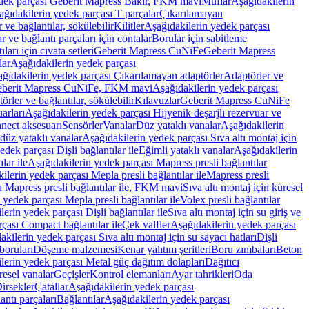
edek parçası Geberit Mapress Bakır, FKM mavi
Muflar
Aşağıdakilerin
ağıdakilerin yedek parçası T parçalar
Çıkarılamayan
ve bağlantılar, sökülebilir
Kilitler
Aşağıdakilerin yedek parçası
r ve bağlantı parçaları için contalar
Borular için sabitleme
ları için cıvata setleri
Geberit Mapress CuNiFe
Geberit Mapress
lar
Aşağıdakilerin yedek parçası
ğıdakilerin yedek parçası Çıkarılamayan adaptörler
Adaptörler ve
berit Mapress CuNiFe, FKM mavi
Aşağıdakilerin yedek parçası
rler ve bağlantılar, sökülebilir
Kılavuzlar
Geberit Mapress CuNiFe
arları
Aşağıdakilerin yedek parçası Hijyenik deşarjlı rezervuar ve
nnect aksesuarı
Sensörler
Vanalar
Düz yataklı vanalar
Aşağıdakilerin
 düz yataklı vanalar
Aşağıdakilerin yedek parçası Sıva altı montaj için
dek parçası Dişli bağlantılar ile
Eğimli yataklı vanalar
Aşağıdakilerin
lar ile
Aşağıdakilerin yedek parçası Mapress presli bağlantılar
ilerin yedek parçası Mepla presli bağlantılar ile
Mapress presli
ı Mapress presli bağlantılar ile, FKM mavi
Sıva altı montaj için küresel
 yedek parçası Mepla presli bağlantılar ile
Volex presli bağlantılar
erin yedek parçası Dişli bağlantılar ile
Sıva altı montaj için su giriş ve
çası Compact bağlantılar ile
Çek valfler
Aşağıdakilerin yedek parçası
kilerin yedek parçası Sıva altı montaj için su sayacı hatları
Dişli
boruları
Döşeme malzemesi
Kenar yalıtım şeritleri
Boru zımbaları
Beton
lerin yedek parçası Metal güç dağıtım dolapları
Dağıtıcı
esel vanalar
Geçişler
Kontrol elemanları
Ayar tahrikleri
Oda
irsekler
Çatallar
Aşağıdakilerin yedek parçası
antı parçaları
Bağlantılar
Aşağıdakilerin yedek parçası