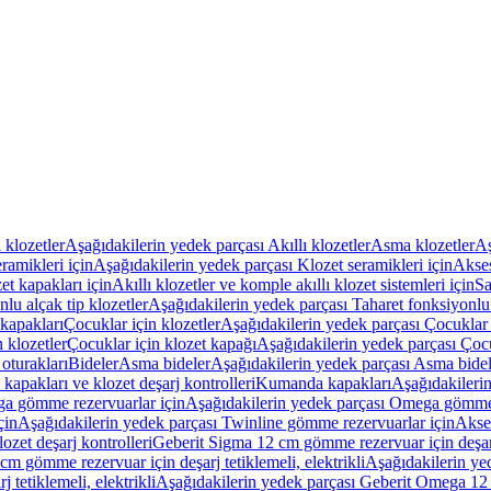
ı klozetler
Aşağıdakilerin yedek parçası Akıllı klozetler
Asma klozetler
Aş
ramikleri için
Aşağıdakilerin yedek parçası Klozet seramikleri için
Akses
et kapakları için
Akıllı klozetler ve komple akıllı klozet sistemleri için
Sa
lu alçak tip klozetler
Aşağıdakilerin yedek parçası Taharet fonksiyonlu 
kapakları
Çocuklar için klozetler
Aşağıdakilerin yedek parçası Çocuklar i
 klozetler
Çocuklar için klozet kapağı
Aşağıdakilerin yedek parçası Çocu
oturakları
Bideler
Asma bideler
Aşağıdakilerin yedek parçası Asma bidel
apakları ve klozet deşarj kontrolleri
Kumanda kapakları
Aşağıdakileri
a gömme rezervuarlar için
Aşağıdakilerin yedek parçası Omega gömme 
çin
Aşağıdakilerin yedek parçası Twinline gömme rezervuarlar için
Akse
ozet deşarj kontrolleri
Geberit Sigma 12 cm gömme rezervuar için deşarj 
m gömme rezervuar için deşarj tetiklemeli, elektrikli
Aşağıdakilerin ye
tetiklemeli, elektrikli
Aşağıdakilerin yedek parçası Geberit Omega 12 c