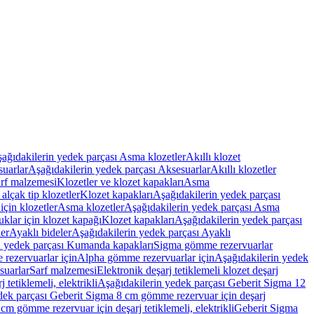
ağıdakilerin yedek parçası Asma klozetler
Akıllı klozet
uarlar
Aşağıdakilerin yedek parçası Aksesuarlar
Akıllı klozetler
rf malzemesi
Klozetler ve klozet kapakları
Asma
alçak tip klozetler
Klozet kapakları
Aşağıdakilerin yedek parçası
çin klozetler
Asma klozetler
Aşağıdakilerin yedek parçası Asma
klar için klozet kapağı
Klozet kapakları
Aşağıdakilerin yedek parçası
er
Ayaklı bideler
Aşağıdakilerin yedek parçası Ayaklı
n yedek parçası Kumanda kapakları
Sigma gömme rezervuarlar
rezervuarlar için
Alpha gömme rezervuarlar için
Aşağıdakilerin yedek
suarlar
Sarf malzemesi
Elektronik deşarj tetiklemeli klozet deşarj
tetiklemeli, elektrikli
Aşağıdakilerin yedek parçası Geberit Sigma 12
dek parçası Geberit Sigma 8 cm gömme rezervuar için deşarj
m gömme rezervuar için deşarj tetiklemeli, elektrikli
Geberit Sigma