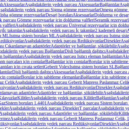
lı
Aksesuarlar
Aşağıdakilerin yedek parçası Aksesuarlar
Bağlantılar
Aşağı
şağıdakilerin yedek parçası Sigma gömme rezervuarlar
Omega gömme r
Alpha gömme rezervuarlar
Deşarj boruları
Aksesuarlar
Doldurma ve deşarj
k parçası Gömme rezervuarlar için doldurma valfleri
Seramik rezervuarla
 valfleri
Aşağıdakilerin yedek parçası Üniversal rezervuarlar için doldu
rj
İç takımlar
Aşağıdakilerin yedek parçası İç takımlar
2 kademeli deşarj
A
rı ML
Isıtma sistem boruları ML
Aşağıdakilerin yedek parçası Isıtma sis
edüksiyonlar
Aşağıdakilerin yedek parçası Redüksiyonlar
Dirsekler
Aşağ
ası Çıkarılamayan adaptörler
Adaptörler ve bağlantılar, sökülebilir
Aşağıd
ıdakilerin yedek parçası Bağlantılar
Dişli bağlantılı dağıtıcı
Aşağıdakileri
an bağlantıları
Aşağıdakilerin yedek parçası Isıtıcı eleman bağlantıları
Aks
tı parçaları için contalar
Bağlantılar için contalar
Borular için sabitleme
ntıları için cıvata setleri
Geberit Volex
Isıtma sistem boruları SL
Bağlantı
antılar
Dişli bağlantılı dağıtıcı
Aksesuarlar
Aşağıdakilerin yedek parçası 
için contalar
Borular için sabitleme elemanları
Bağlantılar için sabitleme 
az Çelik
Aşağıdakilerin yedek parçası Geberit Mapress Paslanmaz Çeli
siyonlar
Aşağıdakilerin yedek parçası Redüksiyonlar
Dirsekler
Aşağıdak
rılamayan adaptörler
Adaptörler ve bağlantılar, sökülebilir
Aşağıdakilerin
Kılavuzlar
Kilitler
Aşağıdakilerin yedek parçası Kilitler
Bağlantılar
Aşağıda
Gaz
Sistem boruları 1.4401
Aşağıdakilerin yedek parçası Sistem boruları
ekler
Aşağıdakilerin yedek parçası Dirsekler
T parçalar
Aşağıdakilerin ye
Aşağıdakilerin yedek parçası Adaptörler ve bağlantılar, sökülebilir
Kilitl
ermez
Aşağıdakilerin yedek parçası Geberit Mapress Paslanmaz Çelik
üksiyonlar
Aşağıdakilerin yedek parçası Redüksiyonlar
Dirsekler
Aşağıda
ası Çıkarılamayan adaptörler
Adaptörler ve bağlantılar, sökülebilir
Aşağıd