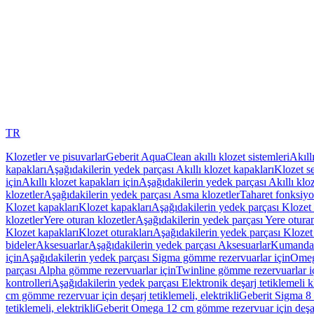
TR
Klozetler ve pisuvarlar
Geberit AquaClean akıllı klozet sistemleri
Akıll
kapakları
Aşağıdakilerin yedek parçası Akıllı klozet kapakları
Klozet se
için
Akıllı klozet kapakları için
Aşağıdakilerin yedek parçası Akıllı kloz
klozetler
Aşağıdakilerin yedek parçası Asma klozetler
Taharet fonksiyon
Klozet kapakları
Klozet kapakları
Aşağıdakilerin yedek parçası Klozet 
klozetler
Yere oturan klozetler
Aşağıdakilerin yedek parçası Yere oturan
Klozet kapakları
Klozet oturakları
Aşağıdakilerin yedek parçası Klozet 
bideler
Aksesuarlar
Aşağıdakilerin yedek parçası Aksesuarlar
Kumanda k
için
Aşağıdakilerin yedek parçası Sigma gömme rezervuarlar için
Omeg
parçası Alpha gömme rezervuarlar için
Twinline gömme rezervuarlar i
kontrolleri
Aşağıdakilerin yedek parçası Elektronik deşarj tetiklemeli kl
cm gömme rezervuar için deşarj tetiklemeli, elektrikli
Geberit Sigma 8 c
tetiklemeli, elektrikli
Geberit Omega 12 cm gömme rezervuar için deşarj 