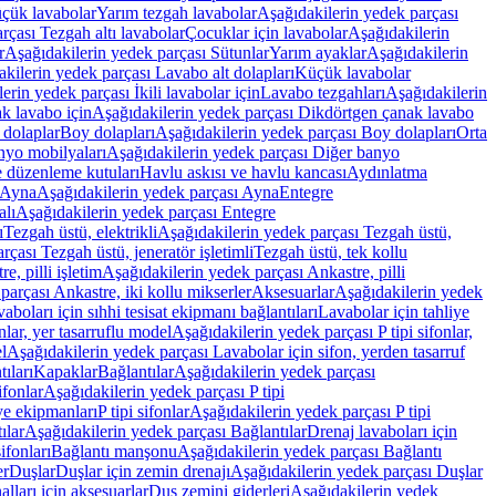
üçük lavabolar
Yarım tezgah lavabolar
Aşağıdakilerin yedek parçası
rçası Tezgah altı lavabolar
Çocuklar için lavabolar
Aşağıdakilerin
r
Aşağıdakilerin yedek parçası Sütunlar
Yarım ayaklar
Aşağıdakilerin
kilerin yedek parçası Lavabo alt dolapları
Küçük lavabolar
erin yedek parçası İkili lavabolar için
Lavabo tezgahları
Aşağıdakilerin
k lavabo için
Aşağıdakilerin yedek parçası Dikdörtgen çanak lavabo
 dolaplar
Boy dolapları
Aşağıdakilerin yedek parçası Boy dolapları
Orta
nyo mobilyaları
Aşağıdakilerin yedek parçası Diğer banyo
 düzenleme kutuları
Havlu askısı ve havlu kancası
Aydınlatma
Ayna
Aşağıdakilerin yedek parçası Ayna
Entegre
alı
Aşağıdakilerin yedek parçası Entegre
ı
Tezgah üstü, elektrikli
Aşağıdakilerin yedek parçası Tezgah üstü,
çası Tezgah üstü, jeneratör işletimli
Tezgah üstü, tek kollu
e, pilli işletim
Aşağıdakilerin yedek parçası Ankastre, pilli
parçası Ankastre, iki kollu mikserler
Aksesuarlar
Aşağıdakilerin yedek
boları için sıhhi tesisat ekipmanı bağlantıları
Lavabolar için tahliye
onlar, yer tasarruflu model
Aşağıdakilerin yedek parçası P tipi sifonlar,
l
Aşağıdakilerin yedek parçası Lavabolar için sifon, yerden tasarruf
ıları
Kapaklar
Bağlantılar
Aşağıdakilerin yedek parçası
sifonlar
Aşağıdakilerin yedek parçası P tipi
ye ekipmanları
P tipi sifonlar
Aşağıdakilerin yedek parçası P tipi
ılar
Aşağıdakilerin yedek parçası Bağlantılar
Drenaj lavaboları için
ifonları
Bağlantı manşonu
Aşağıdakilerin yedek parçası Bağlantı
er
Duşlar
Duşlar için zemin drenajı
Aşağıdakilerin yedek parçası Duşlar
lları için aksesuarlar
Duş zemini giderleri
Aşağıdakilerin yedek