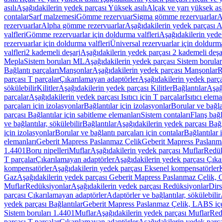
asılı
Aşağıdakilerin yedek parçası Yüksek asılı
Alçak ve yarı yüksek ası
contalar
Sarf malzemesi
Gömme rezervuar
Sigma gömme rezervuarlar
A
rezervuarlar
Alpha gömme rezervuarlar
Aşağıdakilerin yedek parçası 
valfleri
Gömme rezervuarlar için doldurma valfleri
Aşağıdakilerin yede
rezervuarlar için doldurma valfleri
Üniversal rezervuarlar için doldurma
valfleri
2 kademeli deşarj
Aşağıdakilerin yedek parçası 2 kademeli deşa
Mepla
Sistem boruları ML
Aşağıdakilerin yedek parçası Sistem borula
Bağlantı parçaları
Manşonlar
Aşağıdakilerin yedek parçası Manşonlar
R
parçası T parçalar
Çıkarılamayan adaptörler
Aşağıdakilerin yedek parç
sökülebilir
Kilitler
Aşağıdakilerin yedek parçası Kilitler
Bağlantılar
Aşağ
parçalar
Aşağıdakilerin yedek parçası Isıtıcı için T parçalar
Isıtıcı elem
parçaları için izolasyonlar
Bağlantılar için izolasyonlar
Borular ve bağlan
parçası Bağlantılar için sabitleme elemanları
Sistem contaları
Flanş bağla
ve bağlantılar, sökülebilir
Bağlantılar
Aşağıdakilerin yedek parçası Bağl
için izolasyonlar
Borular ve bağlantı parçaları için contalar
Bağlantılar 
elemanları
Geberit Mapress Paslanmaz Çelik
Geberit Mapress Paslanm
1.4401
Boru nipelleri
Muflar
Aşağıdakilerin yedek parçası Muflar
Redük
T parçalar
Çıkarılamayan adaptörler
Aşağıdakilerin yedek parçası Çıka
kompensatörler
Aşağıdakilerin yedek parçası Eksenel kompensatörler
Gaz
Aşağıdakilerin yedek parçası Geberit Mapress Paslanmaz Çelik, 
Muflar
Redüksiyonlar
Aşağıdakilerin yedek parçası Redüksiyonlar
Dirs
parçası Çıkarılamayan adaptörler
Adaptörler ve bağlantılar, sökülebilir
yedek parçası Bağlantılar
Geberit Mapress Paslanmaz Çelik, LABS iç
Sistem boruları 1.4401
Muflar
Aşağıdakilerin yedek parçası Muflar
Red
parçası T parçalar
Çıkarılamayan adaptörler
Aşağıdakilerin yedek parç