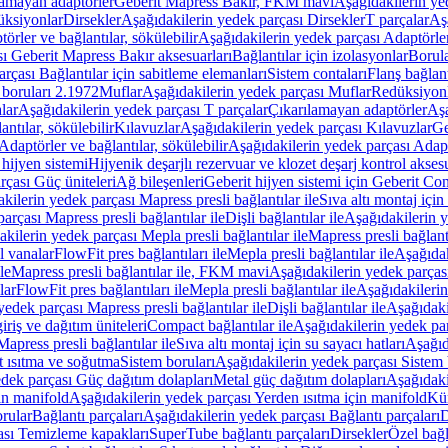
lamayan adaptörler
Geberit Mapress Bakır, FKM mavi
Aşağıdakilerin y
üksiyonlar
Dirsekler
Aşağıdakilerin yedek parçası Dirsekler
T parçalar
Aş
örler ve bağlantılar, sökülebilir
Aşağıdakilerin yedek parçası Adaptörler 
ı Geberit Mapress Bakır aksesuarları
Bağlantılar için izolasyonlar
Borula
rçası Bağlantılar için sabitleme elemanları
Sistem contaları
Flanş bağlantı
 boruları 2.1972
Muflar
Aşağıdakilerin yedek parçası Muflar
Redüksiyon
lar
Aşağıdakilerin yedek parçası T parçalar
Çıkarılamayan adaptörler
Aşa
ntılar, sökülebilir
Kılavuzlar
Aşağıdakilerin yedek parçası Kılavuzlar
Ge
Adaptörler ve bağlantılar, sökülebilir
Aşağıdakilerin yedek parçası Adaptö
 hijyen sistemi
Hijyenik deşarjlı rezervuar ve klozet deşarj kontrol aksesu
rçası Güç üniteleri
Ağ bileşenleri
Geberit hijyen sistemi için Geberit Co
kilerin yedek parçası Mapress presli bağlantılar ile
Sıva altı montaj için
arçası Mapress presli bağlantılar ile
Dişli bağlantılar ile
Aşağıdakilerin ye
kilerin yedek parçası Mepla presli bağlantılar ile
Mapress presli bağlantı
l vanalar
FlowFit pres bağlantıları ile
Mepla presli bağlantılar ile
Aşağıdak
le
Mapress presli bağlantılar ile, FKM mavi
Aşağıdakilerin yedek parças
lar
FlowFit pres bağlantıları ile
Mepla presli bağlantılar ile
Aşağıdakilerin
yedek parçası Mapress presli bağlantılar ile
Dişli bağlantılar ile
Aşağıdakil
iriş ve dağıtım üniteleri
Compact bağlantılar ile
Aşağıdakilerin yedek par
apress presli bağlantılar ile
Sıva altı montaj için su sayacı hatları
Aşağıda
 ısıtma ve soğutma
Sistem boruları
Aşağıdakilerin yedek parçası Sistem 
dek parçası Güç dağıtım dolapları
Metal güç dağıtım dolapları
Aşağıdaki
in manifold
Aşağıdakilerin yedek parçası Yerden ısıtma için manifold
Kür
rular
Bağlantı parçaları
Aşağıdakilerin yedek parçası Bağlantı parçaları
D
ası Temizleme kapakları
SuperTube bağlantı parçaları
Dirsekler
Özel bağl