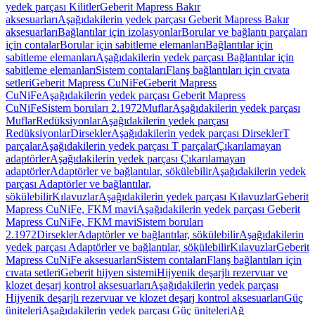
yedek parçası Kilitler
Geberit Mapress Bakır
aksesuarları
Aşağıdakilerin yedek parçası Geberit Mapress Bakır
aksesuarları
Bağlantılar için izolasyonlar
Borular ve bağlantı parçaları
için contalar
Borular için sabitleme elemanları
Bağlantılar için
sabitleme elemanları
Aşağıdakilerin yedek parçası Bağlantılar için
sabitleme elemanları
Sistem contaları
Flanş bağlantıları için cıvata
setleri
Geberit Mapress CuNiFe
Geberit Mapress
CuNiFe
Aşağıdakilerin yedek parçası Geberit Mapress
CuNiFe
Sistem boruları 2.1972
Muflar
Aşağıdakilerin yedek parçası
Muflar
Redüksiyonlar
Aşağıdakilerin yedek parçası
Redüksiyonlar
Dirsekler
Aşağıdakilerin yedek parçası Dirsekler
T
parçalar
Aşağıdakilerin yedek parçası T parçalar
Çıkarılamayan
adaptörler
Aşağıdakilerin yedek parçası Çıkarılamayan
adaptörler
Adaptörler ve bağlantılar, sökülebilir
Aşağıdakilerin yedek
parçası Adaptörler ve bağlantılar,
sökülebilir
Kılavuzlar
Aşağıdakilerin yedek parçası Kılavuzlar
Geberit
Mapress CuNiFe, FKM mavi
Aşağıdakilerin yedek parçası Geberit
Mapress CuNiFe, FKM mavi
Sistem boruları
2.1972
Dirsekler
Adaptörler ve bağlantılar, sökülebilir
Aşağıdakilerin
yedek parçası Adaptörler ve bağlantılar, sökülebilir
Kılavuzlar
Geberit
Mapress CuNiFe aksesuarları
Sistem contaları
Flanş bağlantıları için
cıvata setleri
Geberit hijyen sistemi
Hijyenik deşarjlı rezervuar ve
klozet deşarj kontrol aksesuarları
Aşağıdakilerin yedek parçası
Hijyenik deşarjlı rezervuar ve klozet deşarj kontrol aksesuarları
Güç
üniteleri
Aşağıdakilerin yedek parçası Güç üniteleri
Ağ