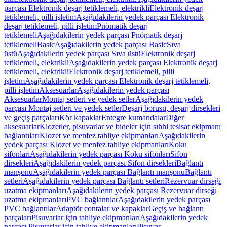
parçası Elektronik deşarj tetiklemeli, elektrikli
Elektronik deşarj
tetiklemeli, pilli işletim
Aşağıdakilerin yedek parçası Elektronik
deşarj tetiklemeli, pilli işletim
Pnömatik deşarj
tetiklemeli
Aşağıdakilerin yedek parçası Pnömatik deşarj
tetiklemeli
Basic
Aşağıdakilerin yedek parçası Basic
Sıva
üstü
Aşağıdakilerin yedek parçası Sıva üstü
Elektronik deşarj
tetiklemeli, elektrikli
Aşağıdakilerin yedek parçası Elektronik deşarj
tetiklemeli, elektrikli
Elektronik deşarj tetiklemeli, pilli
işletim
Aşağıdakilerin yedek parçası Elektronik deşarj tetiklemeli,
pilli işletim
Aksesuarlar
Aşağıdakilerin yedek parçası
Aksesuarlar
Montaj setleri ve yedek setler
Aşağıdakilerin yedek
parçası Montaj setleri ve yedek setler
Deşarj borusu, deşarj dirsekleri
ve geçiş parçaları
Kör kapaklar
Entegre kumandalar
Diğer
aksesuarlar
Klozetler, pisuvarlar ve bideler için sıhhi tesisat ekipmanı
bağlantıları
Klozet ve menfez tahliye ekipmanları
Aşağıdakilerin
yedek parçası Klozet ve menfez tahliye ekipmanları
Koku
sifonları
Aşağıdakilerin yedek parçası Koku sifonları
Sifon
dirsekleri
Aşağıdakilerin yedek parçası Sifon dirsekleri
Bağlantı
manşonu
Aşağıdakilerin yedek parçası Bağlantı manşonu
Bağlantı
setleri
Aşağıdakilerin yedek parçası Bağlantı setleri
Rezervuar dirseği
uzatma ekipmanları
Aşağıdakilerin yedek parçası Rezervuar dirseği
uzatma ekipmanları
PVC bağlantılar
Aşağıdakilerin yedek parçası
PVC bağlantılar
Adaptör contalar ve kapaklar
Geçiş ve bağlantı
parçaları
Pisuvarlar için tahliye ekipmanları
Aşağıdakilerin yedek
parçası Pisuvarlar için tahliye ekipmanları
Pisuvar