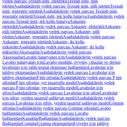
yedek parçası Tezgah üstü, elektrikli
Tezgah üstü, pilli
işletim
Aşağıdakilerin yedek parçası Tezgah üstü, pilli işletim
Tezgah
üstü, jeneratör işletimli
Aşağıdakilerin yedek parçası Tezgah üstü,
jeneratör işletimli
Tezgah üstü, tek kollu batarya
Aşağıdakilerin yedek
parçası Tezgah üstü, tek kollu batarya
Ankastre,
elektrikli
Aşağıdakilerin yedek parçası Ankastre, elektrikli
Ankastre,
pilli işletim
Aşağıdakilerin yedek parçası Ankastre, pilli
işletim
Ankastre, jeneratör işletimli
Aşağıdakilerin yedek parçası
Ankastre, jeneratör işletimli
Ankastre, iki kollu
mikserler
Aşağıdakilerin yedek parçası Ankastre, iki kollu
mikserler
Aksesuarlar
Aşağıdakilerin yedek parçası
Aksesuarlar
Lavabo bataryaları için
Aşağıdakilerin yedek parçası
Lavabo bataryaları için
Lavabo modülü, evyeler, cihazlar ve drenaj
lavaboları için sıhhi tesisat ekipmanı bağlantıları
Lavabolar için
tahliye ekipmanları
Aşağıdakilerin yedek parçası Lavabolar için
tahliye ekipmanları
P tipi sifonlar
Aşağıdakilerin yedek parçası P tipi
sifonlar
P tipi sifonlar, yer tasarruflu model
Aşağıdakilerin yedek
parçası P tipi sifonlar, yer tasarruflu model
Lavabolar için
sifon
Aşağıdakilerin yedek parçası Lavabolar için sifon
Lavabolar
için sifon, yerden tasarruf sağlayan model
Aşağıdakilerin yedek
parçası Lavabolar için sifon, yerden tasarruf sağlayan model
Gömme
sifonlar
Aşağıdakilerin yedek parçası Gömme sifonlar
Lavabo
bağlantıları
Aşağıdakilerin yedek parçası Lavabo
bağlantıları
Kapaklar
Bağlantılar
Aşağıdakilerin yedek parçası
Bağlantılar
Contalar
Uzatma ekipmanları
Eviyeler için tahliye