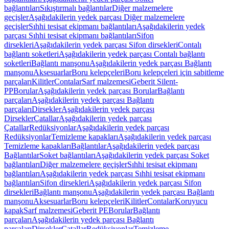
bağlantıları
Sıkıştırmalı bağlantılar
Diğer malzemelere
geçişler
Aşağıdakilerin yedek parçası Diğer malzemelere
geçişler
Sıhhi tesisat ekipmanı bağlantıları
Aşağıdakilerin yedek
parçası Sıhhi tesisat ekipmanı bağlantıları
Sifon
dirsekleri
Aşağıdakilerin yedek parçası Sifon dirsekleri
Contalı
bağlantı soketleri
Aşağıdakilerin yedek parçası Contalı bağlantı
soketleri
Bağlantı manşonu
Aşağıdakilerin yedek parçası Bağlantı
manşonu
Aksesuarlar
Boru kelepçeleri
Boru kelepçeleri için sabitleme
parçaları
Kilitler
Contalar
Sarf malzemesi
Geberit Silent-
PP
Borular
Aşağıdakilerin yedek parçası Borular
Bağlantı
parçaları
Aşağıdakilerin yedek parçası Bağlantı
parçaları
Dirsekler
Aşağıdakilerin yedek parçası
Dirsekler
Çatallar
Aşağıdakilerin yedek parçası
Çatallar
Redüksiyonlar
Aşağıdakilerin yedek parçası
Redüksiyonlar
Temizleme kapakları
Aşağıdakilerin yedek parçası
Temizleme kapakları
Bağlantılar
Aşağıdakilerin yedek parçası
Bağlantılar
Soket bağlantıları
Aşağıdakilerin yedek parçası Soket
bağlantıları
Diğer malzemelere geçişler
Sıhhi tesisat ekipmanı
bağlantıları
Aşağıdakilerin yedek parçası Sıhhi tesisat ekipmanı
bağlantıları
Sifon dirsekleri
Aşağıdakilerin yedek parçası Sifon
dirsekleri
Bağlantı manşonu
Aşağıdakilerin yedek parçası Bağlantı
manşonu
Aksesuarlar
Boru kelepçeleri
Kilitler
Contalar
Koruyucu
kapak
Sarf malzemesi
Geberit PE
Borular
Bağlantı
parçaları
Aşağıdakilerin yedek parçası Bağlantı
parçaları
Dirsekler
Çatallar
Redüksiyonlar
Temizleme