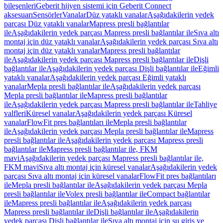
bileşenleri
Geberit hijyen sistemi için Geberit Connect
aksesuarı
Sensörler
Vanalar
Düz yataklı vanalar
Aşağıdakilerin yedek
parçası Düz yataklı vanalar
Mapress presli bağlantılar
ile
Aşağıdakilerin yedek parçası Mapress presli bağlantılar ile
Sıva altı
montaj için düz yataklı vanalar
Aşağıdakilerin yedek parçası Sıva altı
montaj için düz yataklı vanalar
Mapress presli bağlantılar
ile
Aşağıdakilerin yedek parçası Mapress presli bağlantılar ile
Dişli
bağlantılar ile
Aşağıdakilerin yedek parçası Dişli bağlantılar ile
Eğimli
yataklı vanalar
Aşağıdakilerin yedek parçası Eğimli yataklı
vanalar
Mepla presli bağlantılar ile
Aşağıdakilerin yedek parçası
Mepla presli bağlantılar ile
Mapress presli bağlantılar
ile
Aşağıdakilerin yedek parçası Mapress presli bağlantılar ile
Tahliye
valfleri
Küresel vanalar
Aşağıdakilerin yedek parçası Küresel
vanalar
FlowFit pres bağlantıları ile
Mepla presli bağlantılar
ile
Aşağıdakilerin yedek parçası Mepla presli bağlantılar ile
Mapress
presli bağlantılar ile
Aşağıdakilerin yedek parçası Mapress presli
bağlantılar ile
Mapress presli bağlantılar ile, FKM
mavi
Aşağıdakilerin yedek parçası Mapress presli bağlantılar ile,
FKM mavi
Sıva altı montaj için küresel vanalar
Aşağıdakilerin yedek
parçası Sıva altı montaj için küresel vanalar
FlowFit pres bağlantıları
ile
Mepla presli bağlantılar ile
Aşağıdakilerin yedek parçası Mepla
presli bağlantılar ile
Volex presli bağlantılar ile
Compact bağlantılar
ile
Mapress presli bağlantılar ile
Aşağıdakilerin yedek parçası
Mapress presli bağlantılar ile
Dişli bağlantılar ile
Aşağıdakilerin
yedek parçası Dişli bağlantılar ile
Sıva altı montaj için su giriş ve