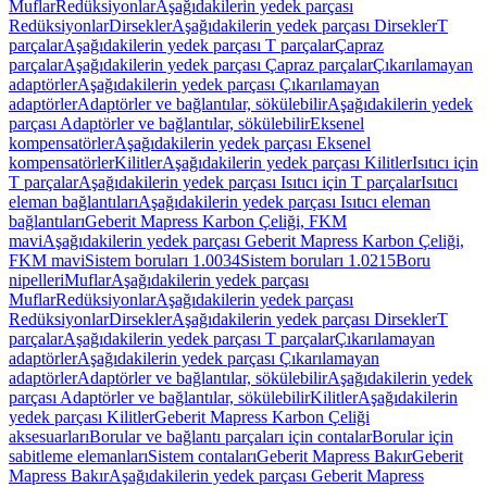
Muflar
Redüksiyonlar
Aşağıdakilerin yedek parçası
Redüksiyonlar
Dirsekler
Aşağıdakilerin yedek parçası Dirsekler
T
parçalar
Aşağıdakilerin yedek parçası T parçalar
Çapraz
parçalar
Aşağıdakilerin yedek parçası Çapraz parçalar
Çıkarılamayan
adaptörler
Aşağıdakilerin yedek parçası Çıkarılamayan
adaptörler
Adaptörler ve bağlantılar, sökülebilir
Aşağıdakilerin yedek
parçası Adaptörler ve bağlantılar, sökülebilir
Eksenel
kompensatörler
Aşağıdakilerin yedek parçası Eksenel
kompensatörler
Kilitler
Aşağıdakilerin yedek parçası Kilitler
Isıtıcı için
T parçalar
Aşağıdakilerin yedek parçası Isıtıcı için T parçalar
Isıtıcı
eleman bağlantıları
Aşağıdakilerin yedek parçası Isıtıcı eleman
bağlantıları
Geberit Mapress Karbon Çeliği, FKM
mavi
Aşağıdakilerin yedek parçası Geberit Mapress Karbon Çeliği,
FKM mavi
Sistem boruları 1.0034
Sistem boruları 1.0215
Boru
nipelleri
Muflar
Aşağıdakilerin yedek parçası
Muflar
Redüksiyonlar
Aşağıdakilerin yedek parçası
Redüksiyonlar
Dirsekler
Aşağıdakilerin yedek parçası Dirsekler
T
parçalar
Aşağıdakilerin yedek parçası T parçalar
Çıkarılamayan
adaptörler
Aşağıdakilerin yedek parçası Çıkarılamayan
adaptörler
Adaptörler ve bağlantılar, sökülebilir
Aşağıdakilerin yedek
parçası Adaptörler ve bağlantılar, sökülebilir
Kilitler
Aşağıdakilerin
yedek parçası Kilitler
Geberit Mapress Karbon Çeliği
aksesuarları
Borular ve bağlantı parçaları için contalar
Borular için
sabitleme elemanları
Sistem contaları
Geberit Mapress Bakır
Geberit
Mapress Bakır
Aşağıdakilerin yedek parçası Geberit Mapress