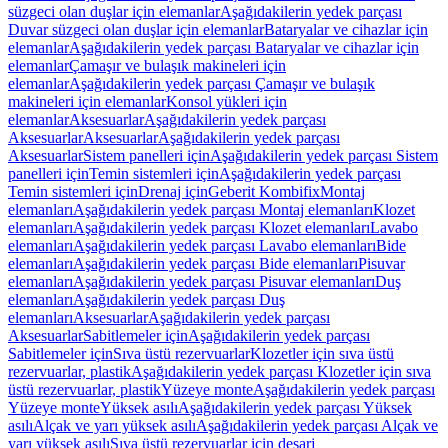
süzgeci olan duşlar için elemanlar
Aşağıdakilerin yedek parçası
Duvar süzgeci olan duşlar için elemanlar
Bataryalar ve cihazlar için
elemanlar
Aşağıdakilerin yedek parçası Bataryalar ve cihazlar için
elemanlar
Çamaşır ve bulaşık makineleri için
elemanlar
Aşağıdakilerin yedek parçası Çamaşır ve bulaşık
makineleri için elemanlar
Konsol yükleri için
elemanlar
Aksesuarlar
Aşağıdakilerin yedek parçası
Aksesuarlar
Aksesuarlar
Aşağıdakilerin yedek parçası
Aksesuarlar
Sistem panelleri için
Aşağıdakilerin yedek parçası Sistem
panelleri için
Temin sistemleri için
Aşağıdakilerin yedek parçası
Temin sistemleri için
Drenaj için
Geberit Kombifix
Montaj
elemanları
Aşağıdakilerin yedek parçası Montaj elemanları
Klozet
elemanları
Aşağıdakilerin yedek parçası Klozet elemanları
Lavabo
elemanları
Aşağıdakilerin yedek parçası Lavabo elemanları
Bide
elemanları
Aşağıdakilerin yedek parçası Bide elemanları
Pisuvar
elemanları
Aşağıdakilerin yedek parçası Pisuvar elemanları
Duş
elemanları
Aşağıdakilerin yedek parçası Duş
elemanları
Aksesuarlar
Aşağıdakilerin yedek parçası
Aksesuarlar
Sabitlemeler için
Aşağıdakilerin yedek parçası
Sabitlemeler için
Sıva üstü rezervuarlar
Klozetler için sıva üstü
rezervuarlar, plastik
Aşağıdakilerin yedek parçası Klozetler için sıva
üstü rezervuarlar, plastik
Yüzeye monte
Aşağıdakilerin yedek parçası
Yüzeye monte
Yüksek asılı
Aşağıdakilerin yedek parçası Yüksek
asılı
Alçak ve yarı yüksek asılı
Aşağıdakilerin yedek parçası Alçak ve
yarı yüksek asılı
Sıva üstü rezervuarlar için deşarj