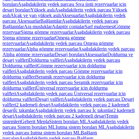
boruları
Aşağıdakilerin yedek parçası Sıva üstü rezervuarlar için
deşarj boruları
Yüksek asılı
Aşağıdakilerin yedek parçası Yüksek
asılı
Alçak ve yarı yüksek asılı
Aksesuarlar
Aşağıdakilerin yedek
parçası Aksesuarlar
Bağlantılar
Aşağıdakilerin yedek parçası
Bağlantılar
Ara musluklar
Adaptör contalar
Sarf malzemesi
Gömme
rezervuar
Sigma gömme rezervuarlar
Aşağıdakilerin yedek parçası
Sigma gömme rezervuarlar
Omega gömme
rezervuarlar
Aşağıdakilerin yedek parçası Omega gömme
rezervuarlar
Alpha gömme rezervuarlar
Aşağıdakilerin yedek parçası
Alpha gömme rezervuarlar
Deşarj boruları
Aksesuarlar
Doldurma ve
deşarj valfleri
Doldurma valfleri
Aşağıdakilerin yedek parçası
Doldurma valfleri
Gömme rezervuarlar için doldurma
valfleri
Aşağıdakilerin yedek parçası Gömme rezervuarlar için
doldurma valfleri
Seramik rezervuarlar için doldurma
valfleri
Aşağıdakilerin yedek parçası Seramik rezervuarlar için
doldurma valfleri
Üniversal rezervuarlar için doldurma
valfleri
Aşağıdakilerin yedek parçası Üniversal rezervuarlar için
doldurma valfleri
Deşarj valfleri
Aşağıdakilerin yedek parçası Deşarj
valfleri
2 kademeli deşarj
Aşağıdakilerin yedek parçası 2 kademeli
deşarj
İç takımlar
Aşağıdakilerin yedek parçası İç takımlar
2 kademeli
deşarj
Aşağıdakilerin yedek parçası 2 kademeli deşarj
Temin
sistemleri
Geberit Mepla
Sistem boruları ML
Aşağıdakilerin yedek
parçası Sistem boruları ML
Isıtma sistem boruları ML
Aşağıdakilerin
yedek parçası Isıtma sistem boruları ML
Bağlantı
parçaları
Aşağıdakilerin yedek parçası Bağlantı