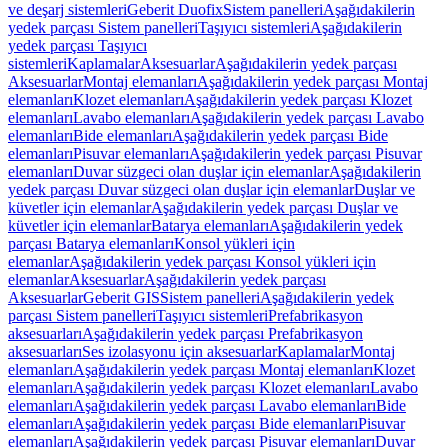
ve deşarj sistemleri
Geberit Duofix
Sistem panelleri
Aşağıdakilerin
yedek parçası Sistem panelleri
Taşıyıcı sistemleri
Aşağıdakilerin
yedek parçası Taşıyıcı
sistemleri
Kaplamalar
Aksesuarlar
Aşağıdakilerin yedek parçası
Aksesuarlar
Montaj elemanları
Aşağıdakilerin yedek parçası Montaj
elemanları
Klozet elemanları
Aşağıdakilerin yedek parçası Klozet
elemanları
Lavabo elemanları
Aşağıdakilerin yedek parçası Lavabo
elemanları
Bide elemanları
Aşağıdakilerin yedek parçası Bide
elemanları
Pisuvar elemanları
Aşağıdakilerin yedek parçası Pisuvar
elemanları
Duvar süzgeci olan duşlar için elemanlar
Aşağıdakilerin
yedek parçası Duvar süzgeci olan duşlar için elemanlar
Duşlar ve
küvetler için elemanlar
Aşağıdakilerin yedek parçası Duşlar ve
küvetler için elemanlar
Batarya elemanları
Aşağıdakilerin yedek
parçası Batarya elemanları
Konsol yükleri için
elemanlar
Aşağıdakilerin yedek parçası Konsol yükleri için
elemanlar
Aksesuarlar
Aşağıdakilerin yedek parçası
Aksesuarlar
Geberit GIS
Sistem panelleri
Aşağıdakilerin yedek
parçası Sistem panelleri
Taşıyıcı sistemleri
Prefabrikasyon
aksesuarları
Aşağıdakilerin yedek parçası Prefabrikasyon
aksesuarları
Ses izolasyonu için aksesuarlar
Kaplamalar
Montaj
elemanları
Aşağıdakilerin yedek parçası Montaj elemanları
Klozet
elemanları
Aşağıdakilerin yedek parçası Klozet elemanları
Lavabo
elemanları
Aşağıdakilerin yedek parçası Lavabo elemanları
Bide
elemanları
Aşağıdakilerin yedek parçası Bide elemanları
Pisuvar
elemanları
Aşağıdakilerin yedek parçası Pisuvar elemanları
Duvar