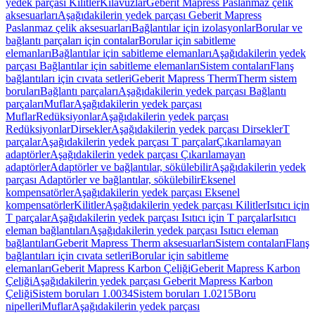
yedek parçası Kilitler
Kılavuzlar
Geberit Mapress Paslanmaz çelik
aksesuarları
Aşağıdakilerin yedek parçası Geberit Mapress
Paslanmaz çelik aksesuarları
Bağlantılar için izolasyonlar
Borular ve
bağlantı parçaları için contalar
Borular için sabitleme
elemanları
Bağlantılar için sabitleme elemanları
Aşağıdakilerin yedek
parçası Bağlantılar için sabitleme elemanları
Sistem contaları
Flanş
bağlantıları için cıvata setleri
Geberit Mapress Therm
Therm sistem
boruları
Bağlantı parçaları
Aşağıdakilerin yedek parçası Bağlantı
parçaları
Muflar
Aşağıdakilerin yedek parçası
Muflar
Redüksiyonlar
Aşağıdakilerin yedek parçası
Redüksiyonlar
Dirsekler
Aşağıdakilerin yedek parçası Dirsekler
T
parçalar
Aşağıdakilerin yedek parçası T parçalar
Çıkarılamayan
adaptörler
Aşağıdakilerin yedek parçası Çıkarılamayan
adaptörler
Adaptörler ve bağlantılar, sökülebilir
Aşağıdakilerin yedek
parçası Adaptörler ve bağlantılar, sökülebilir
Eksenel
kompensatörler
Aşağıdakilerin yedek parçası Eksenel
kompensatörler
Kilitler
Aşağıdakilerin yedek parçası Kilitler
Isıtıcı için
T parçalar
Aşağıdakilerin yedek parçası Isıtıcı için T parçalar
Isıtıcı
eleman bağlantıları
Aşağıdakilerin yedek parçası Isıtıcı eleman
bağlantıları
Geberit Mapress Therm aksesuarları
Sistem contaları
Flanş
bağlantıları için cıvata setleri
Borular için sabitleme
elemanları
Geberit Mapress Karbon Çeliği
Geberit Mapress Karbon
Çeliği
Aşağıdakilerin yedek parçası Geberit Mapress Karbon
Çeliği
Sistem boruları 1.0034
Sistem boruları 1.0215
Boru
nipelleri
Muflar
Aşağıdakilerin yedek parçası