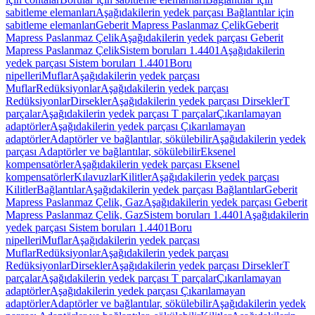
sabitleme elemanları
Aşağıdakilerin yedek parçası Bağlantılar için
sabitleme elemanları
Geberit Mapress Paslanmaz Çelik
Geberit
Mapress Paslanmaz Çelik
Aşağıdakilerin yedek parçası Geberit
Mapress Paslanmaz Çelik
Sistem boruları 1.4401
Aşağıdakilerin
yedek parçası Sistem boruları 1.4401
Boru
nipelleri
Muflar
Aşağıdakilerin yedek parçası
Muflar
Redüksiyonlar
Aşağıdakilerin yedek parçası
Redüksiyonlar
Dirsekler
Aşağıdakilerin yedek parçası Dirsekler
T
parçalar
Aşağıdakilerin yedek parçası T parçalar
Çıkarılamayan
adaptörler
Aşağıdakilerin yedek parçası Çıkarılamayan
adaptörler
Adaptörler ve bağlantılar, sökülebilir
Aşağıdakilerin yedek
parçası Adaptörler ve bağlantılar, sökülebilir
Eksenel
kompensatörler
Aşağıdakilerin yedek parçası Eksenel
kompensatörler
Kılavuzlar
Kilitler
Aşağıdakilerin yedek parçası
Kilitler
Bağlantılar
Aşağıdakilerin yedek parçası Bağlantılar
Geberit
Mapress Paslanmaz Çelik, Gaz
Aşağıdakilerin yedek parçası Geberit
Mapress Paslanmaz Çelik, Gaz
Sistem boruları 1.4401
Aşağıdakilerin
yedek parçası Sistem boruları 1.4401
Boru
nipelleri
Muflar
Aşağıdakilerin yedek parçası
Muflar
Redüksiyonlar
Aşağıdakilerin yedek parçası
Redüksiyonlar
Dirsekler
Aşağıdakilerin yedek parçası Dirsekler
T
parçalar
Aşağıdakilerin yedek parçası T parçalar
Çıkarılamayan
adaptörler
Aşağıdakilerin yedek parçası Çıkarılamayan
adaptörler
Adaptörler ve bağlantılar, sökülebilir
Aşağıdakilerin yedek