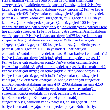
Havalandırma valfleri
Geberit Pluvia çatı drenaj sistemi
Çatı
süzgeçleri
Aşağıdakilerin yedek parçası Çatı süzgeçleri
12 l/sn'ye
kadar çatı süzgeçleri
Aşağıdakilerin yedek parçası 12 l/sn'ye kadar
çatı süzgeçleri
25 l/sn'ye kadar çatı süzgeçleri
Aşağıdakilerin yedek
parçası 25 l/sn'ye kadar çatı süzgeçleri
Çatı süzgeçleri 100 l/sn'ye
kadar
Aşağıdakilerin yedek parçası Çatı süzgeçleri 100 l/sn'ye
kadar
Dere tipi için çatı süzgeçleri
Aşağıdakilerin yedek parçası Dere
tipi için çatı süzgeçleri
12 l/sn'ye kadar çatı süzgeçleri
Aşağıdakilerin
yedek parçası 12 l/sn'ye kadar çatı süzgeçleri
25 l/sn'ye kadar çatı
süzgeçleri
Aşağıdakilerin yedek parçası 25 l/sn'ye kadar çatı
süzgeçleri
Çatı süzgeçleri 100 l/sn'ye kadar
Aşağıdakilerin yedek
parçası Çatı süzgeçleri 100 l/sn'ye kadar
Buhar bariyeri
elemanları
Aşağıdakilerin yedek parçası Buhar bariyeri elemanları
12
l/sn'ye kadar çatı süzgeçleri için
Aşağıdakilerin yedek parçası 12
l/sn'ye kadar çatı süzgeçleri için
25 l/sn'ye kadar çatı süzgeçleri
için
Acil taşmalıklar
Aşağıdakilerin yedek parçası Acil taşmalıklar
12
l/sn'ye kadar çatı süzgeçleri için
Aşağıdakilerin yedek parçası 12
l/sn'ye kadar çatı süzgeçleri için
25 l/sn'ye kadar çatı süzgeçleri
için
Aşağıdakilerin yedek parçası 25 l/sn'ye kadar çatı süzgeçleri
için
Sabitlemeler
Askılama sistemi d40–200
Askılama sistemi d250–
315
Aksesuarlar
Aşağıdakilerin yedek parçası Aksesuarlar
Çatı
süzgeçleri için
Aşağıdakilerin yedek parçası Çatı süzgeçleri
için
Sabitlemeler için
Konvansiyonel çatı drenajı
Çatı
süzgeçleri
Aşağıdakilerin yedek parçası Çatı süzgeçleri
Buhar
bariyeri elemanları
Aşağıdakilerin yedek parçası Buhar bariyeri