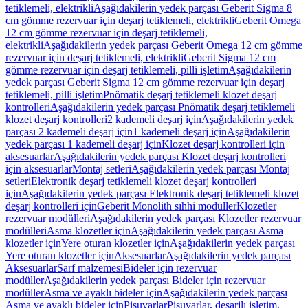
tetiklemeli, elektrikli
Aşağıdakilerin yedek parçası Geberit Sigma 8
cm gömme rezervuar için deşarj tetiklemeli, elektrikli
Geberit Omega
12 cm gömme rezervuar için deşarj tetiklemeli,
elektrikli
Aşağıdakilerin yedek parçası Geberit Omega 12 cm gömme
rezervuar için deşarj tetiklemeli, elektrikli
Geberit Sigma 12 cm
gömme rezervuar için deşarj tetiklemeli, pilli işletim
Aşağıdakilerin
yedek parçası Geberit Sigma 12 cm gömme rezervuar için deşarj
tetiklemeli, pilli işletim
Pnömatik deşarj tetiklemeli klozet deşarj
kontrolleri
Aşağıdakilerin yedek parçası Pnömatik deşarj tetiklemeli
klozet deşarj kontrolleri
2 kademeli deşarj için
Aşağıdakilerin yedek
parçası 2 kademeli deşarj için
1 kademeli deşarj için
Aşağıdakilerin
yedek parçası 1 kademeli deşarj için
Klozet deşarj kontrolleri için
aksesuarlar
Aşağıdakilerin yedek parçası Klozet deşarj kontrolleri
için aksesuarlar
Montaj setleri
Aşağıdakilerin yedek parçası Montaj
setleri
Elektronik deşarj tetiklemeli klozet deşarj kontrolleri
için
Aşağıdakilerin yedek parçası Elektronik deşarj tetiklemeli klozet
deşarj kontrolleri için
Geberit Monolith sıhhi modüller
Klozetler
rezervuar modülleri
Aşağıdakilerin yedek parçası Klozetler rezervuar
modülleri
Asma klozetler için
Aşağıdakilerin yedek parçası Asma
klozetler için
Yere oturan klozetler için
Aşağıdakilerin yedek parçası
Yere oturan klozetler için
Aksesuarlar
Aşağıdakilerin yedek parçası
Aksesuarlar
Sarf malzemesi
Bideler için rezervuar
modüller
Aşağıdakilerin yedek parçası Bideler için rezervuar
modüller
Asma ve ayaklı bideler için
Aşağıdakilerin yedek parçası
Asma ve ayaklı bideler için
Pisuvarlar
Pisuvarlar, deşarjlı işletim,