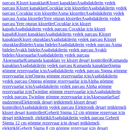
parçası Klozet kapakları
Klozet kapakları
Aşağıdakilerin yedek
parçası Klozet kapakları
Çocuklar için klozetler
Aşağıdakilerin yedek
parçası Çocuklar için klozetler
Asma klozetler
Aşağıdakilerin yedek
parçası Asma klozetler
Yere oturan klozetler
Aşağıdakilerin yedek
parçası Yere oturan klozetler
Çocuklar için klozet
kapağı
Aşağıdakilerin yedek parçası Çocuklar için klozet
kapağı
Klozet kapakları
Aşağıdakilerin yedek parçası Klozet
kapakları
Klozet oturakları
Aşağıdakilerin yedek parçası Klozet
oturakları
Bideler
Asma bideler
Aşağıdakilerin yedek parçası Asma
bideler
Ayaklı bideler
Aşağıdakilerin yedek parçası Ayaklı
bideler
Aksesuarlar
Aşağıdakilerin yedek parçası
Aksesuarlar
Kumanda kapakları ve klozet deşarj kontrolleri
Kumanda
kapakları
Aşağıdakilerin yedek parçası Kumanda kapakları
Sigma
gömme rezervuarlar için
Aşağıdakilerin yedek parçası Sigma gömme
rezervuarlar için
Omega gömme rezervuarlar için
Aşağıdakilerin
yedek parçası Omega gömme rezervuarlar için
Alpha gömme
rezervuarlar için
Aşağıdakilerin yedek parçası Alpha gömme
rezervuarlar için
Twinline gömme rezervuarlar için
Aşağıdakilerin
yedek parçası Twinline gömme rezervuarlar için
Aksesuarlar
Sarf
malzemesi
Elektronik deşarj tetiklemeli klozet deşarj
kontrolleri
Aşağıdakilerin yedek parçası Elektronik deşarj tetiklemeli
klozet deşarj kontrolleri
Geberit Sigma 12 cm gömme rezervuar için
deşarj tetiklemeli, elektrikli
Aşağıdakilerin yedek parçası Geberit
Sigma 12 cm gömme rezervuar için deşarj tetiklemeli,
elektrikli
Geberit Sigma 8 cm gömme rezervuar için deşarj