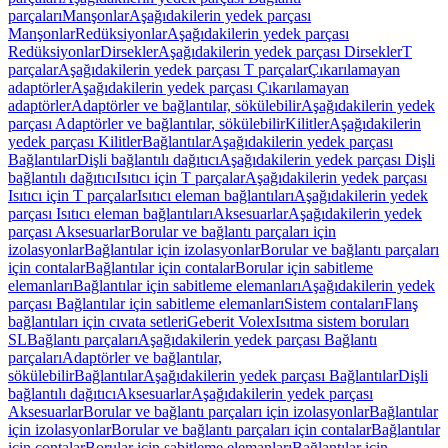
parçaları
Manşonlar
Aşağıdakilerin yedek parçası
Manşonlar
Redüksiyonlar
Aşağıdakilerin yedek parçası
Redüksiyonlar
Dirsekler
Aşağıdakilerin yedek parçası Dirsekler
T
parçalar
Aşağıdakilerin yedek parçası T parçalar
Çıkarılamayan
adaptörler
Aşağıdakilerin yedek parçası Çıkarılamayan
adaptörler
Adaptörler ve bağlantılar, sökülebilir
Aşağıdakilerin yedek
parçası Adaptörler ve bağlantılar, sökülebilir
Kilitler
Aşağıdakilerin
yedek parçası Kilitler
Bağlantılar
Aşağıdakilerin yedek parçası
Bağlantılar
Dişli bağlantılı dağıtıcı
Aşağıdakilerin yedek parçası Dişli
bağlantılı dağıtıcı
Isıtıcı için T parçalar
Aşağıdakilerin yedek parçası
Isıtıcı için T parçalar
Isıtıcı eleman bağlantıları
Aşağıdakilerin yedek
parçası Isıtıcı eleman bağlantıları
Aksesuarlar
Aşağıdakilerin yedek
parçası Aksesuarlar
Borular ve bağlantı parçaları için
izolasyonlar
Bağlantılar için izolasyonlar
Borular ve bağlantı parçaları
için contalar
Bağlantılar için contalar
Borular için sabitleme
elemanları
Bağlantılar için sabitleme elemanları
Aşağıdakilerin yedek
parçası Bağlantılar için sabitleme elemanları
Sistem contaları
Flanş
bağlantıları için cıvata setleri
Geberit Volex
Isıtma sistem boruları
SL
Bağlantı parçaları
Aşağıdakilerin yedek parçası Bağlantı
parçaları
Adaptörler ve bağlantılar,
sökülebilir
Bağlantılar
Aşağıdakilerin yedek parçası Bağlantılar
Dişli
bağlantılı dağıtıcı
Aksesuarlar
Aşağıdakilerin yedek parçası
Aksesuarlar
Borular ve bağlantı parçaları için izolasyonlar
Bağlantılar
için izolasyonlar
Borular ve bağlantı parçaları için contalar
Bağlantılar
için contalar
Borular için sabitleme elemanları
Bağlantılar için