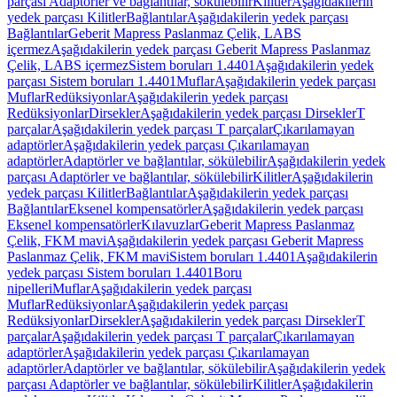
parçası Adaptörler ve bağlantılar, sökülebilir
Kilitler
Aşağıdakilerin
yedek parçası Kilitler
Bağlantılar
Aşağıdakilerin yedek parçası
Bağlantılar
Geberit Mapress Paslanmaz Çelik, LABS
içermez
Aşağıdakilerin yedek parçası Geberit Mapress Paslanmaz
Çelik, LABS içermez
Sistem boruları 1.4401
Aşağıdakilerin yedek
parçası Sistem boruları 1.4401
Muflar
Aşağıdakilerin yedek parçası
Muflar
Redüksiyonlar
Aşağıdakilerin yedek parçası
Redüksiyonlar
Dirsekler
Aşağıdakilerin yedek parçası Dirsekler
T
parçalar
Aşağıdakilerin yedek parçası T parçalar
Çıkarılamayan
adaptörler
Aşağıdakilerin yedek parçası Çıkarılamayan
adaptörler
Adaptörler ve bağlantılar, sökülebilir
Aşağıdakilerin yedek
parçası Adaptörler ve bağlantılar, sökülebilir
Kilitler
Aşağıdakilerin
yedek parçası Kilitler
Bağlantılar
Aşağıdakilerin yedek parçası
Bağlantılar
Eksenel kompensatörler
Aşağıdakilerin yedek parçası
Eksenel kompensatörler
Kılavuzlar
Geberit Mapress Paslanmaz
Çelik, FKM mavi
Aşağıdakilerin yedek parçası Geberit Mapress
Paslanmaz Çelik, FKM mavi
Sistem boruları 1.4401
Aşağıdakilerin
yedek parçası Sistem boruları 1.4401
Boru
nipelleri
Muflar
Aşağıdakilerin yedek parçası
Muflar
Redüksiyonlar
Aşağıdakilerin yedek parçası
Redüksiyonlar
Dirsekler
Aşağıdakilerin yedek parçası Dirsekler
T
parçalar
Aşağıdakilerin yedek parçası T parçalar
Çıkarılamayan
adaptörler
Aşağıdakilerin yedek parçası Çıkarılamayan
adaptörler
Adaptörler ve bağlantılar, sökülebilir
Aşağıdakilerin yedek
parçası Adaptörler ve bağlantılar, sökülebilir
Kilitler
Aşağıdakilerin