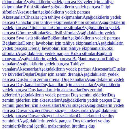
ekipmanları
Aşağıdakilerin yedek parçası Eviyeler için tahliye
ekipmanları
P tipi sifonlar
Aşağıdakilerin yedek parçası P tipi
sifonlar
Aksesuarlar
Aşağıdakilerin yedek parçası
Aksesuarlar
Cihazlar için tahliye ekipmanları
Aşağıdakilerin yedek
parçası Cihazlar için tahliye ekipmanları
P tipi sifonlar
Aşağıdakilerin
yedek parçası P tipi sifonlar
Gömme sifonlar
Aşağıdakilerin yedek
parçası Gömme sifonlar
Sıva üstü sifonlar
Aşağıdakilerin yedek
parçası Sıva üstü sifonlar
Bağlantılar
Aşağıdakilerin yedek parçası
Bağlantılar
Drenaj lavaboları için tahliye ekipmanları
Aşağıdakilerin
yedek parçası Drenaj lavaboları için tahliye ekipmanları
Koku
sifonları
Aşağıdakilerin yedek parçası Koku sifonları
Bağlantı
manşonu
Aşağıdakilerin yedek parçası Bağlantı manşonu
Tahliye
vanaları
Aşağıdakilerin yedek parçası Tahliye
vanaları
Aksesuarlar
Aşağıdakilerin yedek parçası Aksesuarlar
Duşlar
ve küvetler
Duşlar
Duşlar için zemin drenajı
Aşağıdakilerin yedek
parçası Duşlar için zemin drenajı
Duş kanalları
Aşağıdakilerin yedek
parçası Duş kanalları
Duş kanalları için aksesuarlar
Aşağıdakilerin
yedek parçası Duş kanalları için aksesuarlar
Duş zemini
giderleri
Aşağıdakilerin yedek parçası Duş zemini giderleri
Duş
zemini giderleri için aksesuarlar
Aşağıdakilerin yedek parçası Duş
zemini giderleri için aksesuarlar
Duvar süzgeci
Aşağıdakilerin yedek
parçası Duvar süzgeci
Duvar süzgeci aksesuarları
Aşağıdakilerin
yedek parçası Duvar süzgeci aksesuarları
Duş tekneleri ve duş
zeminleri
Aşağıdakilerin yedek parçası Duş tekneleri ve duş
zeminleri
Mineral içerikli malzemeden üretilmiş duş