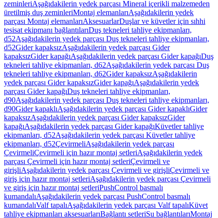
zeminleri
Aşağıdakilerin yedek parçası Mineral içerikli malzemeden
üretilmiş duş zeminleri
Montaj elemanları
Aşağıdakilerin yedek
parçası Montaj elemanları
Aksesuarlar
Duşlar ve küvetler için sıhhi
tesisat ekipmanı bağlantıları
Duş tekneleri tahliye ekipmanları,
d52
Aşağıdakilerin yedek parçası Duş tekneleri tahliye ekipmanları,
d52
Gider kapaksız
Aşağıdakilerin yedek parçası Gider
kapaksız
Gider kapağı
Aşağıdakilerin yedek parçası Gider kapağı
Duş
tekneleri tahliye ekipmanları, d62
Aşağıdakilerin yedek parçası Duş
tekneleri tahliye ekipmanları, d62
Gider kapaksız
Aşağıdakilerin
yedek parçası Gider kapaksız
Gider kapağı
Aşağıdakilerin yedek
parçası Gider kapağı
Duş tekneleri tahliye ekipmanları,
d90
Aşağıdakilerin yedek parçası Duş tekneleri tahliye ekipmanları,
d90
Gider kapaklı
Aşağıdakilerin yedek parçası Gider kapaklı
Gider
kapaksız
Aşağıdakilerin yedek parçası Gider kapaksız
Gider
kapağı
Aşağıdakilerin yedek parçası Gider kapağı
Küvetler tahliye
ekipmanları, d52
Aşağıdakilerin yedek parçası Küvetler tahliye
ekipmanları, d52
Çevirmeli
Aşağıdakilerin yedek parçası
Çevirmeli
Çevirmeli için hazır montaj setleri
Aşağıdakilerin yedek
parçası Çevirmeli için hazır montaj setleri
Çevirmeli ve
girişli
Aşağıdakilerin yedek parçası Çevirmeli ve girişli
Çevirmeli ve
giriş için hazır montaj setleri
Aşağıdakilerin yedek parçası Çevirmeli
ve giriş için hazır montaj setleri
PushControl basmalı
kumandalı
Aşağıdakilerin yedek parçası PushControl basmalı
kumandalı
Valf tapalı
Aşağıdakilerin yedek parçası Valf tapalı
Küvet
tahliye ekipmanları aksesuarları
Bağlantı setleri
Su bağlantıları
Montaj