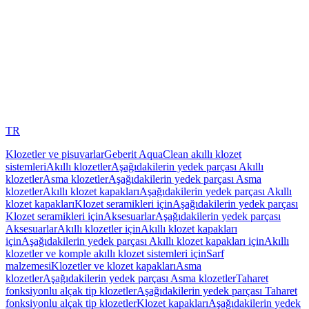
TR
Klozetler ve pisuvarlar
Geberit AquaClean akıllı klozet
sistemleri
Akıllı klozetler
Aşağıdakilerin yedek parçası Akıllı
klozetler
Asma klozetler
Aşağıdakilerin yedek parçası Asma
klozetler
Akıllı klozet kapakları
Aşağıdakilerin yedek parçası Akıllı
klozet kapakları
Klozet seramikleri için
Aşağıdakilerin yedek parçası
Klozet seramikleri için
Aksesuarlar
Aşağıdakilerin yedek parçası
Aksesuarlar
Akıllı klozetler için
Akıllı klozet kapakları
için
Aşağıdakilerin yedek parçası Akıllı klozet kapakları için
Akıllı
klozetler ve komple akıllı klozet sistemleri için
Sarf
malzemesi
Klozetler ve klozet kapakları
Asma
klozetler
Aşağıdakilerin yedek parçası Asma klozetler
Taharet
fonksiyonlu alçak tip klozetler
Aşağıdakilerin yedek parçası Taharet
fonksiyonlu alçak tip klozetler
Klozet kapakları
Aşağıdakilerin yedek