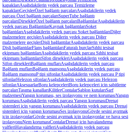
kapakları
Aşağıdakilerin yedek parçası Temizleme
kapakları
Geçişler
Özel bağlantı parçaları
Aşağıdakilerin yedek
parçası Özel bağlantı parçaları
SuperTube bağlantı
parçaları
Dirsekler
Özel bağlantı parçaları
Bağlantılar
Aşağıdakilerin
yedek parçası Bağlantılar
Kaynak bağlantıları
Soket
bağlantıları
Aşağıdakilerin yedek parçası Soket bağlantıları
Diğer
malzemelere geçişler
Aşağıdakilerin yedek parçası Diğer
malzemelere geçişler
Dişli bağlantılar
Aşağıdakilerin yedek parçası
Dişli bağlantılar
Flanş bağlantıları
Faturalı burçlar
Sıhhi tesisat
ekipmanı bağlantıları
Aşağıdakilerin yedek parçası Sıhhi tesisat
ekipmanı bağlantıları
Sifon dirsekleri
Aşağıdakilerin yedek parçası
Sifon dirsekleri
Bağlantı mufları
Aşağıdakilerin yedek parçası
Bağlantı mufları
Bağlantı manşonu
Aşağıdakilerin yedek parçası
Bağlantı manşonu
P tipi sifonlar
Aşağıdakilerin yedek parçası P tipi
sifonlar
Helezon sifonlar
Aşağıdakilerin yedek parçası Helezon
sifonlar
Aksesuarlar
Boru kelepçeleri
Boru kelepçeleri için sabitleme
parçaları
Taşıma kanalları
Kilitler
Contalar
Şablon kutuları
Sarf
malzemesi
Yangın koruması, ses izolasyonu ve nem koruması
Yangın
koruması
Aşağıdakilerin yedek parçası Yangın koruması
Drenaj
sistemleri için yangın koruması
Aşağıdakilerin yedek parçası Drenaj
sistemleri için yangın koruması
Ses izolasyonu
Gövde sesini ayırmak
için izolasyonlar
Gövde sesini ayırmak için izolasyonlar ve hava sesi
izolasyonu
Nem koruması
Contalar
Drenaj için havalandırma
valfleri
Havalandırma valfleri
Aşağıdakilerin yedek parçası