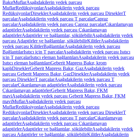
Bakır
Muflar
Aşağıdakilerin yedek parçası
Muflar
Redüksiyonlar
Aşağıdakilerin yedek parçası
Redüksiyonlar
Dirsekler
Aşağıdakilerin yedek parçası Dirsekler
T
parçalar
Aşağıdakilerin yedek parçası T parçalar
Çapraz
parçalar
Aşağıdakilerin yedek parçası Çapraz parçalar
Çıkarılamayan
adaptörler
Aşağıdakilerin yedek parçası Çıkarılamayan
adaptörler
Adaptörler ve bağlantılar, sökülebilir
Aşağıdakilerin yedek
parçası Adaptörler ve bağlantılar, sökülebilir
Kilitler
Aşağıdakilerin
yedek parçası Kilitler
Bağlantılar
Aşağıdakilerin yedek parçası
Bağlantılar
Isıtıcı için T parçalar
Aşağıdakilerin yedek parçası Isıtıcı
için T parçalar
Isıtıcı eleman bağlantıları
Aşağıdakilerin yedek parçası
Isıtıcı eleman bağlantıları
Geberit Mapress Bakır, krom
kaplı
Dirsekler
Geberit Mapress Bakır, Gaz
Aşağıdakilerin yedek
parçası Geberit Mapress Bakır, Gaz
Dirsekler
Aşağıdakilerin yedek
parçası Dirsekler
T parçalar
Aşağıdakilerin yedek parçası T
parçalar
Çıkarılamayan adaptörler
Aşağıdakilerin yedek parçası
Çıkarılamayan adaptörler
Geberit Mapress Bakır, FKM
mavi
Aşağıdakilerin yedek parçası Geberit Mapress Bakır, FKM
mavi
Muflar
Aşağıdakilerin yedek parçası
Muflar
Redüksiyonlar
Aşağıdakilerin yedek parçası
Redüksiyonlar
Dirsekler
Aşağıdakilerin yedek parçası Dirsekler
T
parçalar
Aşağıdakilerin yedek parçası T parçalar
Çıkarılamayan
adaptörler
Aşağıdakilerin yedek parçası Çıkarılamayan
adaptörler
Adaptörler ve bağlantılar, sökülebilir
Aşağıdakilerin yedek
parçası Adaptörler ve bağlantılar, sökülebilir
Kilitler
Aşağıdakilerin