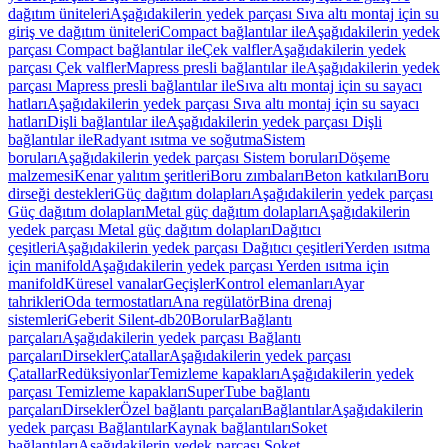
dağıtım üniteleri
Aşağıdakilerin yedek parçası Sıva altı montaj için su
giriş ve dağıtım üniteleri
Compact bağlantılar ile
Aşağıdakilerin yedek
parçası Compact bağlantılar ile
Çek valfler
Aşağıdakilerin yedek
parçası Çek valfler
Mapress presli bağlantılar ile
Aşağıdakilerin yedek
parçası Mapress presli bağlantılar ile
Sıva altı montaj için su sayacı
hatları
Aşağıdakilerin yedek parçası Sıva altı montaj için su sayacı
hatları
Dişli bağlantılar ile
Aşağıdakilerin yedek parçası Dişli
bağlantılar ile
Radyant ısıtma ve soğutma
Sistem
boruları
Aşağıdakilerin yedek parçası Sistem boruları
Döşeme
malzemesi
Kenar yalıtım şeritleri
Boru zımbaları
Beton katkıları
Boru
dirseği destekleri
Güç dağıtım dolapları
Aşağıdakilerin yedek parçası
Güç dağıtım dolapları
Metal güç dağıtım dolapları
Aşağıdakilerin
yedek parçası Metal güç dağıtım dolapları
Dağıtıcı
çeşitleri
Aşağıdakilerin yedek parçası Dağıtıcı çeşitleri
Yerden ısıtma
için manifold
Aşağıdakilerin yedek parçası Yerden ısıtma için
manifold
Küresel vanalar
Geçişler
Kontrol elemanları
Ayar
tahrikleri
Oda termostatları
Ana regülatör
Bina drenaj
sistemleri
Geberit Silent-db20
Borular
Bağlantı
parçaları
Aşağıdakilerin yedek parçası Bağlantı
parçaları
Dirsekler
Çatallar
Aşağıdakilerin yedek parçası
Çatallar
Redüksiyonlar
Temizleme kapakları
Aşağıdakilerin yedek
parçası Temizleme kapakları
SuperTube bağlantı
parçaları
Dirsekler
Özel bağlantı parçaları
Bağlantılar
Aşağıdakilerin
yedek parçası Bağlantılar
Kaynak bağlantıları
Soket
bağlantıları
Aşağıdakilerin yedek parçası Soket