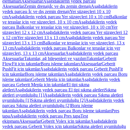
elemanları
Aksesuarlar
Aşağıdakilerin yedek parçası
Aksesuarlar
Zemin drenajı
İç ve dış zemin drenajı
Aşağıdakilerin
yedek parçası İç ve dış zemin drenajı
Yer süzgeçleri 10 x 10
cm
Aşağıdakilerin yedek parçası Yer süzgeçleri 10 x 10 cm
Balkonlar
ve teraslar için yer süzgeçleri, 10 x 10 cm
Aşağıdakilerin yedek
parçası Balkonlar ve teraslar için yer süzgeçleri, 10 x 10 cm
Yer
süzgeçleri 12 x 12 cm
Aşağıdakilerin yedek parçası Yer süzgeçleri 12
x 12 cm
Yer süzgeçleri 13 x 13 cm
Aşağıdakilerin yedek parçası Yer
süzgeçleri 13 x 13 cm
Balkonlar ve teraslar için yer süzgeçleri, 13 x
13 cm
Aşağıdakilerin yedek parçası Balkonlar ve teraslar için yer
süzgeçleri, 13 x 13 cm
Aksesuarlar
Aşağıdakilerin yedek parçası
Aksesuarlar
Takımlar, ağ bileşenleri ve yazılım
Takımlar
Geberit
FlowFit için takımlar
Boru işleme takımları
Aksesuarlar
Geberit
PushFit için takımlar
Aşağıdakilerin yedek parçası Geberit PushFit
için takımlar
Boru işleme takımları
Aşağıdakilerin yedek parçası Boru
işleme takımları
Geberit Mepla için takımlar
Aşağıdakilerin yedek
parçası Geberit Mepla için takımlar
El tipi sıkma
aletleri
Aşağıdakilerin yedek parçası El tipi sıkma aletleri
Sıkma
aletleri uyumluluğu [1]
Aşağıdakilerin yedek parçası Sıkma aletleri
uyumluluğu [1]
Sıkma aletleri uyumluluğu [2]
Aşağıdakilerin yedek
parçası Sıkma aletleri uyumluluğu [2]
Boru işleme
takımları
Aşağıdakilerin yedek parçası Boru işleme takımları
Pres
tapa
Aşağıdakilerin yedek parçası Pres tapa
Test
ekipmanı
Aksesuarlar
Geberit Volex için takımlar
Aşağıdakilerin
yedek parçası Geberit Volex için takımlar
Sıkma aletleri uyumluluğu