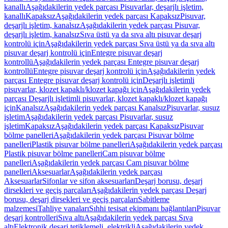
kanallı
Aşağıdakilerin yedek parçası Pisuvarlar, deşarjlı işletim,
kanallı
Kapaksız
Aşağıdakilerin yedek parçası Kapaksız
Pisuvar,
deşarjlı işletim, kanalsız
Aşağıdakilerin yedek parçası Pisuvar,
deşarjlı işletim, kanalsız
Sıva üstü ya da sıva altı pisuvar deşarj
kontrolü için
Aşağıdakilerin yedek parçası Sıva üstü ya da sıva altı
pisuvar deşarj kontrolü için
Entegre pisuvar deşarj
kontrollü
Aşağıdakilerin yedek parçası Entegre pisuvar deşarj
kontrollü
Entegre pisuvar deşarj kontrolü için
Aşağıdakilerin yedek
parçası Entegre pisuvar deşarj kontrolü için
Deşarjlı işletimli
pisuvarlar, klozet kapaklı/klozet kapağı için
Aşağıdakilerin yedek
parçası Deşarjlı işletimli pisuvarlar, klozet kapaklı/klozet kapağı
için
Kanalsız
Aşağıdakilerin yedek parçası Kanalsız
Pisuvarlar, susuz
işletim
Aşağıdakilerin yedek parçası Pisuvarlar, susuz
işletim
Kapaksız
Aşağıdakilerin yedek parçası Kapaksız
Pisuvar
bölme panelleri
Aşağıdakilerin yedek parçası Pisuvar bölme
panelleri
Plastik pisuvar bölme panelleri
Aşağıdakilerin yedek parçası
Plastik pisuvar bölme panelleri
Cam pisuvar bölme
panelleri
Aşağıdakilerin yedek parçası Cam pisuvar bölme
panelleri
Aksesuarlar
Aşağıdakilerin yedek parçası
Aksesuarlar
Sifonlar ve sifon aksesuarları
Deşarj borusu, deşarj
dirsekleri ve geçiş parçaları
Aşağıdakilerin yedek parçası Deşarj
borusu, deşarj dirsekleri ve geçiş parçaları
Sabitleme
malzemesi
Tahliye vanaları
Sıhhi tesisat ekipmanı bağlantıları
Pisuvar
deşarj kontrolleri
Sıva altı
Aşağıdakilerin yedek parçası Sıva
altı
Elektronik deşarj tetiklemeli, elektrikli
Aşağıdakilerin yedek