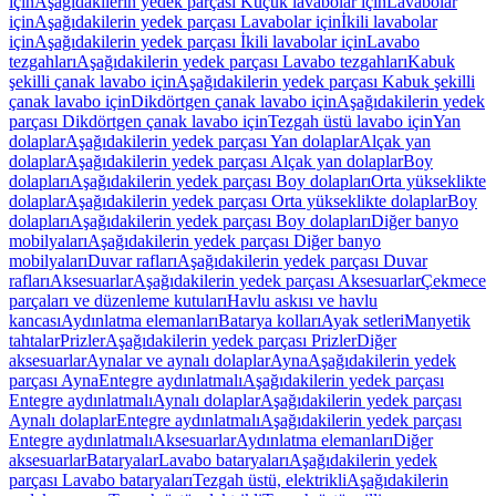
için
Aşağıdakilerin yedek parçası Küçük lavabolar için
Lavabolar
için
Aşağıdakilerin yedek parçası Lavabolar için
İkili lavabolar
için
Aşağıdakilerin yedek parçası İkili lavabolar için
Lavabo
tezgahları
Aşağıdakilerin yedek parçası Lavabo tezgahları
Kabuk
şekilli çanak lavabo için
Aşağıdakilerin yedek parçası Kabuk şekilli
çanak lavabo için
Dikdörtgen çanak lavabo için
Aşağıdakilerin yedek
parçası Dikdörtgen çanak lavabo için
Tezgah üstü lavabo için
Yan
dolaplar
Aşağıdakilerin yedek parçası Yan dolaplar
Alçak yan
dolaplar
Aşağıdakilerin yedek parçası Alçak yan dolaplar
Boy
dolapları
Aşağıdakilerin yedek parçası Boy dolapları
Orta yükseklikte
dolaplar
Aşağıdakilerin yedek parçası Orta yükseklikte dolaplar
Boy
dolapları
Aşağıdakilerin yedek parçası Boy dolapları
Diğer banyo
mobilyaları
Aşağıdakilerin yedek parçası Diğer banyo
mobilyaları
Duvar rafları
Aşağıdakilerin yedek parçası Duvar
rafları
Aksesuarlar
Aşağıdakilerin yedek parçası Aksesuarlar
Çekmece
parçaları ve düzenleme kutuları
Havlu askısı ve havlu
kancası
Aydınlatma elemanları
Batarya kolları
Ayak setleri
Manyetik
tahtalar
Prizler
Aşağıdakilerin yedek parçası Prizler
Diğer
aksesuarlar
Aynalar ve aynalı dolaplar
Ayna
Aşağıdakilerin yedek
parçası Ayna
Entegre aydınlatmalı
Aşağıdakilerin yedek parçası
Entegre aydınlatmalı
Aynalı dolaplar
Aşağıdakilerin yedek parçası
Aynalı dolaplar
Entegre aydınlatmalı
Aşağıdakilerin yedek parçası
Entegre aydınlatmalı
Aksesuarlar
Aydınlatma elemanları
Diğer
aksesuarlar
Bataryalar
Lavabo bataryaları
Aşağıdakilerin yedek
parçası Lavabo bataryaları
Tezgah üstü, elektrikli
Aşağıdakilerin