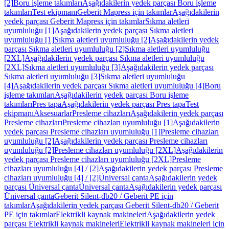
[2]
Boru işleme takımları
Aşağıdakilerin yedek parçası Boru işleme
takımları
Test ekipmanı
Geberit Mapress için takımlar
Aşağıdakilerin
yedek parçası Geberit Mapress için takımlar
Sıkma aletleri
uyumluluğu [1]
Aşağıdakilerin yedek parçası Sıkma aletleri
uyumluluğu [1]
Sıkma aletleri uyumluluğu [2]
Aşağıdakilerin yedek
parçası Sıkma aletleri uyumluluğu [2]
Sıkma aletleri uyumluluğu
[2XL]
Aşağıdakilerin yedek parçası Sıkma aletleri uyumluluğu
[2XL]
Sıkma aletleri uyumluluğu [3]
Aşağıdakilerin yedek parçası
Sıkma aletleri uyumluluğu [3]
Sıkma aletleri uyumluluğu
[4]
Aşağıdakilerin yedek parçası Sıkma aletleri uyumluluğu [4]
Boru
işleme takımları
Aşağıdakilerin yedek parçası Boru işleme
takımları
Pres tapa
Aşağıdakilerin yedek parçası Pres tapa
Test
ekipmanı
Aksesuarlar
Presleme cihazları
Aşağıdakilerin yedek parçası
Presleme cihazları
Presleme cihazları uyumluluğu [1]
Aşağıdakilerin
yedek parçası Presleme cihazları uyumluluğu [1]
Presleme cihazları
uyumluluğu [2]
Aşağıdakilerin yedek parçası Presleme cihazları
uyumluluğu [2]
Presleme cihazları uyumluluğu [2XL]
Aşağıdakilerin
yedek parçası Presleme cihazları uyumluluğu [2XL]
Presleme
cihazları uyumluluğu [4] / [2]
Aşağıdakilerin yedek parçası Presleme
cihazları uyumluluğu [4] / [2]
Üniversal çanta
Aşağıdakilerin yedek
parçası Üniversal çanta
Üniversal çanta
Aşağıdakilerin yedek parçası
Üniversal çanta
Geberit Silent-db20 / Geberit PE için
takımlar
Aşağıdakilerin yedek parçası Geberit Silent-db20 / Geberit
PE için takımlar
Elektrikli kaynak makineleri
Aşağıdakilerin yedek
parçası Elektrikli kaynak makineleri
Elektrikli kaynak makineleri için