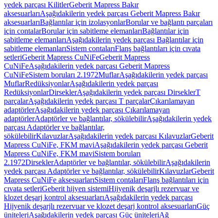
yedek parçası Kilitler
Geberit Mapress Bakır
aksesuarları
Aşağıdakilerin yedek parçası Geberit Mapress Bakır
aksesuarları
Bağlantılar için izolasyonlar
Borular ve bağlantı parçaları
için contalar
Borular için sabitleme elemanları
Bağlantılar için
sabitleme elemanları
Aşağıdakilerin yedek parçası Bağlantılar için
sabitleme elemanları
Sistem contaları
Flanş bağlantıları için cıvata
setleri
Geberit Mapress CuNiFe
Geberit Mapress
CuNiFe
Aşağıdakilerin yedek parçası Geberit Mapress
CuNiFe
Sistem boruları 2.1972
Muflar
Aşağıdakilerin yedek parçası
Muflar
Redüksiyonlar
Aşağıdakilerin yedek parçası
Redüksiyonlar
Dirsekler
Aşağıdakilerin yedek parçası Dirsekler
T
parçalar
Aşağıdakilerin yedek parçası T parçalar
Çıkarılamayan
adaptörler
Aşağıdakilerin yedek parçası Çıkarılamayan
adaptörler
Adaptörler ve bağlantılar, sökülebilir
Aşağıdakilerin yedek
parçası Adaptörler ve bağlantılar,
sökülebilir
Kılavuzlar
Aşağıdakilerin yedek parçası Kılavuzlar
Geberit
Mapress CuNiFe, FKM mavi
Aşağıdakilerin yedek parçası Geberit
Mapress CuNiFe, FKM mavi
Sistem boruları
2.1972
Dirsekler
Adaptörler ve bağlantılar, sökülebilir
Aşağıdakilerin
yedek parçası Adaptörler ve bağlantılar, sökülebilir
Kılavuzlar
Geberit
Mapress CuNiFe aksesuarları
Sistem contaları
Flanş bağlantıları için
cıvata setleri
Geberit hijyen sistemi
Hijyenik deşarjlı rezervuar ve
klozet deşarj kontrol aksesuarları
Aşağıdakilerin yedek parçası
Hijyenik deşarjlı rezervuar ve klozet deşarj kontrol aksesuarları
Güç
üniteleri
Aşağıdakilerin yedek parçası Güç üniteleri
Ağ