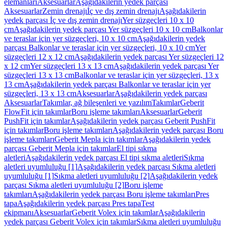
elemanları
Aksesuarlar
Aşağıdakilerin yedek parçası
Aksesuarlar
Zemin drenajı
İç ve dış zemin drenajı
Aşağıdakilerin
yedek parçası İç ve dış zemin drenajı
Yer süzgeçleri 10 x 10
cm
Aşağıdakilerin yedek parçası Yer süzgeçleri 10 x 10 cm
Balkonlar
ve teraslar için yer süzgeçleri, 10 x 10 cm
Aşağıdakilerin yedek
parçası Balkonlar ve teraslar için yer süzgeçleri, 10 x 10 cm
Yer
süzgeçleri 12 x 12 cm
Aşağıdakilerin yedek parçası Yer süzgeçleri 12
x 12 cm
Yer süzgeçleri 13 x 13 cm
Aşağıdakilerin yedek parçası Yer
süzgeçleri 13 x 13 cm
Balkonlar ve teraslar için yer süzgeçleri, 13 x
13 cm
Aşağıdakilerin yedek parçası Balkonlar ve teraslar için yer
süzgeçleri, 13 x 13 cm
Aksesuarlar
Aşağıdakilerin yedek parçası
Aksesuarlar
Takımlar, ağ bileşenleri ve yazılım
Takımlar
Geberit
FlowFit için takımlar
Boru işleme takımları
Aksesuarlar
Geberit
PushFit için takımlar
Aşağıdakilerin yedek parçası Geberit PushFit
için takımlar
Boru işleme takımları
Aşağıdakilerin yedek parçası Boru
işleme takımları
Geberit Mepla için takımlar
Aşağıdakilerin yedek
parçası Geberit Mepla için takımlar
El tipi sıkma
aletleri
Aşağıdakilerin yedek parçası El tipi sıkma aletleri
Sıkma
aletleri uyumluluğu [1]
Aşağıdakilerin yedek parçası Sıkma aletleri
uyumluluğu [1]
Sıkma aletleri uyumluluğu [2]
Aşağıdakilerin yedek
parçası Sıkma aletleri uyumluluğu [2]
Boru işleme
takımları
Aşağıdakilerin yedek parçası Boru işleme takımları
Pres
tapa
Aşağıdakilerin yedek parçası Pres tapa
Test
ekipmanı
Aksesuarlar
Geberit Volex için takımlar
Aşağıdakilerin
yedek parçası Geberit Volex için takımlar
Sıkma aletleri uyumluluğu