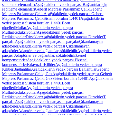
sabitleme elemanları
Aşağıdakilerin yedek parçası Bağlantılar için
sabitleme elemanları
Geberit Mapress Paslanmaz Çelik
Geberit
Mapress Paslanmaz Çelik
Aşağıdakilerin yedek parçası Geberit
Mapress Paslanmaz Çelik
Sistem boruları 1.4401
Aşağıdakilerin
yedek parçası Sistem boruları 1.4401
Boru
nipelleri
Muflar
Aşağıdakilerin yedek parçası
Muflar
Redüksiyonlar
Aşağıdakilerin yedek parçası
Redüksiyonlar
Dirsekler
Aşağıdakilerin yedek parçası Dirsekler
T
parçalar
Aşağıdakilerin yedek parçası T parçalar
Çıkarılamayan
adaptörler
Aşağıdakilerin yedek parçası Çıkarılamayan
adaptörler
Adaptörler ve bağlantılar, sökülebilir
Aşağıdakilerin yedek
parçası Adaptörler ve bağlantılar, sökülebilir
Eksenel
kompensatörler
Aşağıdakilerin yedek parçası Eksenel
kompensatörler
Kılavuzlar
Kilitler
Aşağıdakilerin yedek parçası
Kilitler
Bağlantılar
Aşağıdakilerin yedek parçası Bağlantılar
Geberit
Mapress Paslanmaz Çelik, Gaz
Aşağıdakilerin yedek parçası Geberit
Mapress Paslanmaz Çelik, Gaz
Sistem boruları 1.4401
Aşağıdakilerin
yedek parçası Sistem boruları 1.4401
Boru
nipelleri
Muflar
Aşağıdakilerin yedek parçası
Muflar
Redüksiyonlar
Aşağıdakilerin yedek parçası
Redüksiyonlar
Dirsekler
Aşağıdakilerin yedek parçası Dirsekler
T
parçalar
Aşağıdakilerin yedek parçası T parçalar
Çıkarılamayan
adaptörler
Aşağıdakilerin yedek parçası Çıkarılamayan
adaptörler
Adaptörler ve bağlantılar, sökülebilir
Aşağıdakilerin yedek