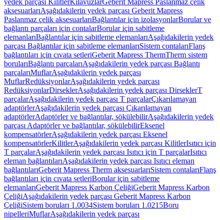
yedek parçası Kilitler
Kılavuzlar
Geberit Mapress Paslanmaz çelik
aksesuarları
Aşağıdakilerin yedek parçası Geberit Mapress
Paslanmaz çelik aksesuarları
Bağlantılar için izolasyonlar
Borular ve
bağlantı parçaları için contalar
Borular için sabitleme
elemanları
Bağlantılar için sabitleme elemanları
Aşağıdakilerin yedek
parçası Bağlantılar için sabitleme elemanları
Sistem contaları
Flanş
bağlantıları için cıvata setleri
Geberit Mapress Therm
Therm sistem
boruları
Bağlantı parçaları
Aşağıdakilerin yedek parçası Bağlantı
parçaları
Muflar
Aşağıdakilerin yedek parçası
Muflar
Redüksiyonlar
Aşağıdakilerin yedek parçası
Redüksiyonlar
Dirsekler
Aşağıdakilerin yedek parçası Dirsekler
T
parçalar
Aşağıdakilerin yedek parçası T parçalar
Çıkarılamayan
adaptörler
Aşağıdakilerin yedek parçası Çıkarılamayan
adaptörler
Adaptörler ve bağlantılar, sökülebilir
Aşağıdakilerin yedek
parçası Adaptörler ve bağlantılar, sökülebilir
Eksenel
kompensatörler
Aşağıdakilerin yedek parçası Eksenel
kompensatörler
Kilitler
Aşağıdakilerin yedek parçası Kilitler
Isıtıcı için
T parçalar
Aşağıdakilerin yedek parçası Isıtıcı için T parçalar
Isıtıcı
eleman bağlantıları
Aşağıdakilerin yedek parçası Isıtıcı eleman
bağlantıları
Geberit Mapress Therm aksesuarları
Sistem contaları
Flanş
bağlantıları için cıvata setleri
Borular için sabitleme
elemanları
Geberit Mapress Karbon Çeliği
Geberit Mapress Karbon
Çeliği
Aşağıdakilerin yedek parçası Geberit Mapress Karbon
Çeliği
Sistem boruları 1.0034
Sistem boruları 1.0215
Boru
nipelleri
Muflar
Aşağıdakilerin yedek parçası