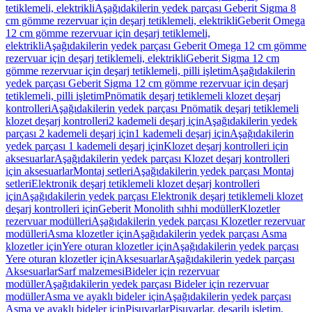
tetiklemeli, elektrikli
Aşağıdakilerin yedek parçası Geberit Sigma 8
cm gömme rezervuar için deşarj tetiklemeli, elektrikli
Geberit Omega
12 cm gömme rezervuar için deşarj tetiklemeli,
elektrikli
Aşağıdakilerin yedek parçası Geberit Omega 12 cm gömme
rezervuar için deşarj tetiklemeli, elektrikli
Geberit Sigma 12 cm
gömme rezervuar için deşarj tetiklemeli, pilli işletim
Aşağıdakilerin
yedek parçası Geberit Sigma 12 cm gömme rezervuar için deşarj
tetiklemeli, pilli işletim
Pnömatik deşarj tetiklemeli klozet deşarj
kontrolleri
Aşağıdakilerin yedek parçası Pnömatik deşarj tetiklemeli
klozet deşarj kontrolleri
2 kademeli deşarj için
Aşağıdakilerin yedek
parçası 2 kademeli deşarj için
1 kademeli deşarj için
Aşağıdakilerin
yedek parçası 1 kademeli deşarj için
Klozet deşarj kontrolleri için
aksesuarlar
Aşağıdakilerin yedek parçası Klozet deşarj kontrolleri
için aksesuarlar
Montaj setleri
Aşağıdakilerin yedek parçası Montaj
setleri
Elektronik deşarj tetiklemeli klozet deşarj kontrolleri
için
Aşağıdakilerin yedek parçası Elektronik deşarj tetiklemeli klozet
deşarj kontrolleri için
Geberit Monolith sıhhi modüller
Klozetler
rezervuar modülleri
Aşağıdakilerin yedek parçası Klozetler rezervuar
modülleri
Asma klozetler için
Aşağıdakilerin yedek parçası Asma
klozetler için
Yere oturan klozetler için
Aşağıdakilerin yedek parçası
Yere oturan klozetler için
Aksesuarlar
Aşağıdakilerin yedek parçası
Aksesuarlar
Sarf malzemesi
Bideler için rezervuar
modüller
Aşağıdakilerin yedek parçası Bideler için rezervuar
modüller
Asma ve ayaklı bideler için
Aşağıdakilerin yedek parçası
Asma ve ayaklı bideler için
Pisuvarlar
Pisuvarlar, deşarjlı işletim,