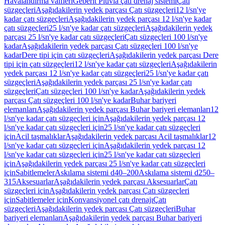
Havalandırma valfleri
Geberit Pluvia çatı drenaj sistemi
Çatı
süzgeçleri
Aşağıdakilerin yedek parçası Çatı süzgeçleri
12 l/sn'ye
kadar çatı süzgeçleri
Aşağıdakilerin yedek parçası 12 l/sn'ye kadar
çatı süzgeçleri
25 l/sn'ye kadar çatı süzgeçleri
Aşağıdakilerin yedek
parçası 25 l/sn'ye kadar çatı süzgeçleri
Çatı süzgeçleri 100 l/sn'ye
kadar
Aşağıdakilerin yedek parçası Çatı süzgeçleri 100 l/sn'ye
kadar
Dere tipi için çatı süzgeçleri
Aşağıdakilerin yedek parçası Dere
tipi için çatı süzgeçleri
12 l/sn'ye kadar çatı süzgeçleri
Aşağıdakilerin
yedek parçası 12 l/sn'ye kadar çatı süzgeçleri
25 l/sn'ye kadar çatı
süzgeçleri
Aşağıdakilerin yedek parçası 25 l/sn'ye kadar çatı
süzgeçleri
Çatı süzgeçleri 100 l/sn'ye kadar
Aşağıdakilerin yedek
parçası Çatı süzgeçleri 100 l/sn'ye kadar
Buhar bariyeri
elemanları
Aşağıdakilerin yedek parçası Buhar bariyeri elemanları
12
l/sn'ye kadar çatı süzgeçleri için
Aşağıdakilerin yedek parçası 12
l/sn'ye kadar çatı süzgeçleri için
25 l/sn'ye kadar çatı süzgeçleri
için
Acil taşmalıklar
Aşağıdakilerin yedek parçası Acil taşmalıklar
12
l/sn'ye kadar çatı süzgeçleri için
Aşağıdakilerin yedek parçası 12
l/sn'ye kadar çatı süzgeçleri için
25 l/sn'ye kadar çatı süzgeçleri
için
Aşağıdakilerin yedek parçası 25 l/sn'ye kadar çatı süzgeçleri
için
Sabitlemeler
Askılama sistemi d40–200
Askılama sistemi d250–
315
Aksesuarlar
Aşağıdakilerin yedek parçası Aksesuarlar
Çatı
süzgeçleri için
Aşağıdakilerin yedek parçası Çatı süzgeçleri
için
Sabitlemeler için
Konvansiyonel çatı drenajı
Çatı
süzgeçleri
Aşağıdakilerin yedek parçası Çatı süzgeçleri
Buhar
bariyeri elemanları
Aşağıdakilerin yedek parçası Buhar bariyeri