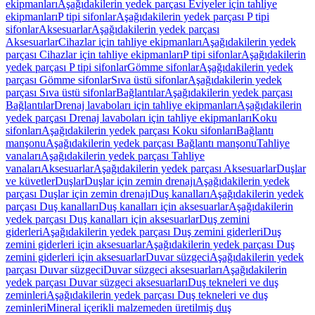
ekipmanları
Aşağıdakilerin yedek parçası Eviyeler için tahliye
ekipmanları
P tipi sifonlar
Aşağıdakilerin yedek parçası P tipi
sifonlar
Aksesuarlar
Aşağıdakilerin yedek parçası
Aksesuarlar
Cihazlar için tahliye ekipmanları
Aşağıdakilerin yedek
parçası Cihazlar için tahliye ekipmanları
P tipi sifonlar
Aşağıdakilerin
yedek parçası P tipi sifonlar
Gömme sifonlar
Aşağıdakilerin yedek
parçası Gömme sifonlar
Sıva üstü sifonlar
Aşağıdakilerin yedek
parçası Sıva üstü sifonlar
Bağlantılar
Aşağıdakilerin yedek parçası
Bağlantılar
Drenaj lavaboları için tahliye ekipmanları
Aşağıdakilerin
yedek parçası Drenaj lavaboları için tahliye ekipmanları
Koku
sifonları
Aşağıdakilerin yedek parçası Koku sifonları
Bağlantı
manşonu
Aşağıdakilerin yedek parçası Bağlantı manşonu
Tahliye
vanaları
Aşağıdakilerin yedek parçası Tahliye
vanaları
Aksesuarlar
Aşağıdakilerin yedek parçası Aksesuarlar
Duşlar
ve küvetler
Duşlar
Duşlar için zemin drenajı
Aşağıdakilerin yedek
parçası Duşlar için zemin drenajı
Duş kanalları
Aşağıdakilerin yedek
parçası Duş kanalları
Duş kanalları için aksesuarlar
Aşağıdakilerin
yedek parçası Duş kanalları için aksesuarlar
Duş zemini
giderleri
Aşağıdakilerin yedek parçası Duş zemini giderleri
Duş
zemini giderleri için aksesuarlar
Aşağıdakilerin yedek parçası Duş
zemini giderleri için aksesuarlar
Duvar süzgeci
Aşağıdakilerin yedek
parçası Duvar süzgeci
Duvar süzgeci aksesuarları
Aşağıdakilerin
yedek parçası Duvar süzgeci aksesuarları
Duş tekneleri ve duş
zeminleri
Aşağıdakilerin yedek parçası Duş tekneleri ve duş
zeminleri
Mineral içerikli malzemeden üretilmiş duş