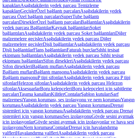
kapakları
Aşağıdakilerin yedek parçası Temizleme
kapakları
Geçişler
Özel bağlantı parçaları
Aşağıdakilerin yedek
parçası Özel bağlantı parçaları
SuperTube bağlantı
parçaları
Dirsekler
Özel bağlantı parçaları
Bağlantılar
Aşağıdakilerin
yedek parçası Bağlantılar
Kaynak bağlantıları
Soket
bağlantıları
Aşağıdakilerin yedek parçası Soket bağlantıları
Diğer
malzemelere geçişler
Aşağıdakilerin yedek parçası Diğer
malzemelere geçişler
Dişli bağlantılar
Aşağıdakilerin yedek parçası
Dişli bağlantılar
Flanş bağlantıları
Faturalı burçlar
Sıhhi tesisat
ekipmanı bağlantıları
Aşağıdakilerin yedek parçası Sıhhi tesisat
ekipmanı bağlantıları
Sifon dirsekleri
Aşağıdakilerin yedek parçası
Sifon dirsekleri
Bağlantı mufları
Aşağıdakilerin yedek parçası
Bağlantı mufları
Bağlantı manşonu
Aşağıdakilerin yedek parçası
Bağlantı manşonu
P tipi sifonlar
Aşağıdakilerin yedek parçası P tipi
sifonlar
Helezon sifonlar
Aşağıdakilerin yedek parçası Helezon
sifonlar
Aksesuarlar
Boru kelepçeleri
Boru kelepçeleri için sabitleme
parçaları
Taşıma kanalları
Kilitler
Contalar
Şablon kutuları
Sarf
malzemesi
Yangın koruması, ses izolasyonu ve nem koruması
Yangın
koruması
Aşağıdakilerin yedek parçası Yangın koruması
Drenaj
sistemleri için yangın koruması
Aşağıdakilerin yedek parçası Drenaj
sistemleri için yangın koruması
Ses izolasyonu
Gövde sesini ayırmak
için izolasyonlar
Gövde sesini ayırmak için izolasyonlar ve hava sesi
izolasyonu
Nem koruması
Contalar
Drenaj için havalandırma
valfleri
Havalandırma valfleri
Aşağıdakilerin yedek parçası