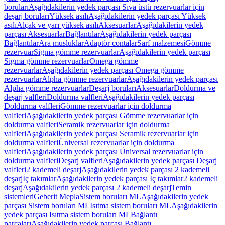
boruları
Aşağıdakilerin yedek parçası Sıva üstü rezervuarlar için
deşarj boruları
Yüksek asılı
Aşağıdakilerin yedek parçası Yüksek
asılı
Alçak ve yarı yüksek asılı
Aksesuarlar
Aşağıdakilerin yedek
parçası Aksesuarlar
Bağlantılar
Aşağıdakilerin yedek parçası
Bağlantılar
Ara musluklar
Adaptör contalar
Sarf malzemesi
Gömme
rezervuar
Sigma gömme rezervuarlar
Aşağıdakilerin yedek parçası
Sigma gömme rezervuarlar
Omega gömme
rezervuarlar
Aşağıdakilerin yedek parçası Omega gömme
rezervuarlar
Alpha gömme rezervuarlar
Aşağıdakilerin yedek parçası
Alpha gömme rezervuarlar
Deşarj boruları
Aksesuarlar
Doldurma ve
deşarj valfleri
Doldurma valfleri
Aşağıdakilerin yedek parçası
Doldurma valfleri
Gömme rezervuarlar için doldurma
valfleri
Aşağıdakilerin yedek parçası Gömme rezervuarlar için
doldurma valfleri
Seramik rezervuarlar için doldurma
valfleri
Aşağıdakilerin yedek parçası Seramik rezervuarlar için
doldurma valfleri
Üniversal rezervuarlar için doldurma
valfleri
Aşağıdakilerin yedek parçası Üniversal rezervuarlar için
doldurma valfleri
Deşarj valfleri
Aşağıdakilerin yedek parçası Deşarj
valfleri
2 kademeli deşarj
Aşağıdakilerin yedek parçası 2 kademeli
deşarj
İç takımlar
Aşağıdakilerin yedek parçası İç takımlar
2 kademeli
deşarj
Aşağıdakilerin yedek parçası 2 kademeli deşarj
Temin
sistemleri
Geberit Mepla
Sistem boruları ML
Aşağıdakilerin yedek
parçası Sistem boruları ML
Isıtma sistem boruları ML
Aşağıdakilerin
yedek parçası Isıtma sistem boruları ML
Bağlantı
parçaları
Aşağıdakilerin yedek parçası Bağlantı