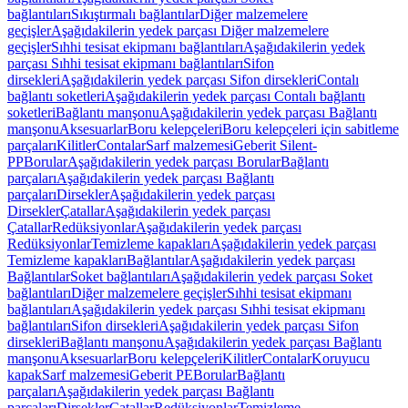
bağlantıları
Sıkıştırmalı bağlantılar
Diğer malzemelere
geçişler
Aşağıdakilerin yedek parçası Diğer malzemelere
geçişler
Sıhhi tesisat ekipmanı bağlantıları
Aşağıdakilerin yedek
parçası Sıhhi tesisat ekipmanı bağlantıları
Sifon
dirsekleri
Aşağıdakilerin yedek parçası Sifon dirsekleri
Contalı
bağlantı soketleri
Aşağıdakilerin yedek parçası Contalı bağlantı
soketleri
Bağlantı manşonu
Aşağıdakilerin yedek parçası Bağlantı
manşonu
Aksesuarlar
Boru kelepçeleri
Boru kelepçeleri için sabitleme
parçaları
Kilitler
Contalar
Sarf malzemesi
Geberit Silent-
PP
Borular
Aşağıdakilerin yedek parçası Borular
Bağlantı
parçaları
Aşağıdakilerin yedek parçası Bağlantı
parçaları
Dirsekler
Aşağıdakilerin yedek parçası
Dirsekler
Çatallar
Aşağıdakilerin yedek parçası
Çatallar
Redüksiyonlar
Aşağıdakilerin yedek parçası
Redüksiyonlar
Temizleme kapakları
Aşağıdakilerin yedek parçası
Temizleme kapakları
Bağlantılar
Aşağıdakilerin yedek parçası
Bağlantılar
Soket bağlantıları
Aşağıdakilerin yedek parçası Soket
bağlantıları
Diğer malzemelere geçişler
Sıhhi tesisat ekipmanı
bağlantıları
Aşağıdakilerin yedek parçası Sıhhi tesisat ekipmanı
bağlantıları
Sifon dirsekleri
Aşağıdakilerin yedek parçası Sifon
dirsekleri
Bağlantı manşonu
Aşağıdakilerin yedek parçası Bağlantı
manşonu
Aksesuarlar
Boru kelepçeleri
Kilitler
Contalar
Koruyucu
kapak
Sarf malzemesi
Geberit PE
Borular
Bağlantı
parçaları
Aşağıdakilerin yedek parçası Bağlantı
parçaları
Dirsekler
Çatallar
Redüksiyonlar
Temizleme