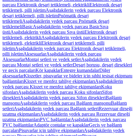
parçası Elektronik deşarj tetiklemeli, elektrikli
Elektronik deşarj
tetiklemeli, pilli işletim
Aşağıdakilerin yedek parçası Elektronik
deşarj tetiklemeli, pilli işletim
Pnömatik deşarj
tetiklemeli
Aşağıdakilerin yedek parçası Pnömatik deşarj
tetiklemeli
Basic
Aşağıdakilerin yedek parçası Basic
Sıva
üstü
Aşağıdakilerin yedek parçası Sıva üstü
Elektronik deşarj
tetiklemeli, elektrikli
Aşağıdakilerin yedek parçası Elektronik deşarj
tetiklemeli, elektrikli
Elektronik deşarj tetiklemeli, pilli
işletim
Aşağıdakilerin yedek parçası Elektronik deşarj tetiklemeli,
pilli işletim
Aksesuarlar
Aşağıdakilerin yedek parçası
Aksesuarlar
Montaj setleri ve yedek setler
Aşağıdakilerin yedek
parçası Montaj setleri ve yedek setler
Deşarj borusu, deşarj dirsekleri
ve geçiş parçaları
Kör kapaklar
Entegre kumandalar
Diğer
aksesuarlar
Klozetler, pisuvarlar ve bideler için sıhhi tesisat ekipmanı
bağlantıları
Klozet ve menfez tahliye ekipmanları
Aşağıdakilerin
yedek parçası Klozet ve menfez tahliye ekipmanları
Koku
sifonları
Aşağıdakilerin yedek parçası Koku sifonları
Sifon
dirsekleri
Aşağıdakilerin yedek parçası Sifon dirsekleri
Bağlantı
manşonu
Aşağıdakilerin yedek parçası Bağlantı manşonu
Bağlantı
setleri
Aşağıdakilerin yedek parçası Bağlantı setleri
Rezervuar dirseği
uzatma ekipmanları
Aşağıdakilerin yedek parçası Rezervuar dirseği
uzatma ekipmanları
PVC bağlantılar
Aşağıdakilerin yedek parçası
PVC bağlantılar
Adaptör contalar ve kapaklar
Geçiş ve bağlantı
parçaları
Pisuvarlar için tahliye ekipmanları
Aşağıdakilerin yedek
parçası Pisuvarlar için tahliye ekipmanları
Pisuvar