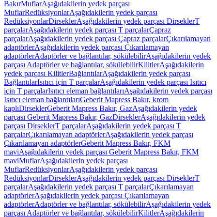
Bakır
Muflar
Aşağıdakilerin yedek parçası
Muflar
Redüksiyonlar
Aşağıdakilerin yedek parçası
Redüksiyonlar
Dirsekler
Aşağıdakilerin yedek parçası Dirsekler
T
parçalar
Aşağıdakilerin yedek parçası T parçalar
Çapraz
parçalar
Aşağıdakilerin yedek parçası Çapraz parçalar
Çıkarılamayan
adaptörler
Aşağıdakilerin yedek parçası Çıkarılamayan
adaptörler
Adaptörler ve bağlantılar, sökülebilir
Aşağıdakilerin yedek
parçası Adaptörler ve bağlantılar, sökülebilir
Kilitler
Aşağıdakilerin
yedek parçası Kilitler
Bağlantılar
Aşağıdakilerin yedek parçası
Bağlantılar
Isıtıcı için T parçalar
Aşağıdakilerin yedek parçası Isıtıcı
için T parçalar
Isıtıcı eleman bağlantıları
Aşağıdakilerin yedek parçası
Isıtıcı eleman bağlantıları
Geberit Mapress Bakır, krom
kaplı
Dirsekler
Geberit Mapress Bakır, Gaz
Aşağıdakilerin yedek
parçası Geberit Mapress Bakır, Gaz
Dirsekler
Aşağıdakilerin yedek
parçası Dirsekler
T parçalar
Aşağıdakilerin yedek parçası T
parçalar
Çıkarılamayan adaptörler
Aşağıdakilerin yedek parçası
Çıkarılamayan adaptörler
Geberit Mapress Bakır, FKM
mavi
Aşağıdakilerin yedek parçası Geberit Mapress Bakır, FKM
mavi
Muflar
Aşağıdakilerin yedek parçası
Muflar
Redüksiyonlar
Aşağıdakilerin yedek parçası
Redüksiyonlar
Dirsekler
Aşağıdakilerin yedek parçası Dirsekler
T
parçalar
Aşağıdakilerin yedek parçası T parçalar
Çıkarılamayan
adaptörler
Aşağıdakilerin yedek parçası Çıkarılamayan
adaptörler
Adaptörler ve bağlantılar, sökülebilir
Aşağıdakilerin yedek
parçası Adaptörler ve bağlantılar, sökülebilir
Kilitler
Aşağıdakilerin