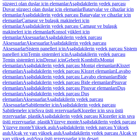
süzgeci olan duşlar için elemanlar
Aşağıdakilerin yedek parçası
Duvar süzgeci olan duşlar için elemanlar
Bataryalar ve cihazlar için
elemanlar
Aşağıdakilerin yedek parçası Bataryalar ve cihazlar için
elemanlar
Çamaşır ve bulaşık makineleri için
elemanlar
Aşağıdakilerin yedek parçası Çamaşır ve bulaşık
makineleri için elemanlar
Konsol yükleri için
elemanlar
Aksesuarlar
Aşağıdakilerin yedek parçası
Aksesuarlar
Aksesuarlar
Aşağıdakilerin yedek parçası
Aksesuarlar
Sistem panelleri için
Aşağıdakilerin yedek parçası Sistem
panelleri için
Temin sistemleri için
Aşağıdakilerin yedek parçası
Temin sistemleri için
Drenaj için
Geberit Kombifix
Montaj
elemanları
Aşağıdakilerin yedek parçası Montaj elemanları
Klozet
elemanları
Aşağıdakilerin yedek parçası Klozet elemanları
Lavabo
elemanları
Aşağıdakilerin yedek parçası Lavabo elemanları
Bide
elemanları
Aşağıdakilerin yedek parçası Bide elemanları
Pisuvar
elemanları
Aşağıdakilerin yedek parçası Pisuvar elemanları
Duş
elemanları
Aşağıdakilerin yedek parçası Duş
elemanları
Aksesuarlar
Aşağıdakilerin yedek parçası
Aksesuarlar
Sabitlemeler için
Aşağıdakilerin yedek parçası
Sabitlemeler için
Sıva üstü rezervuarlar
Klozetler için sıva üstü
rezervuarlar, plastik
Aşağıdakilerin yedek parçası Klozetler için sıva
üstü rezervuarlar, plastik
Yüzeye monte
Aşağıdakilerin yedek parçası
Yüzeye monte
Yüksek asılı
Aşağıdakilerin yedek parçası Yüksek
asılı
Alçak ve yarı yüksek asılı
Aşağıdakilerin yedek parçası Alçak ve
yarı yüksek asılı
Sıva üstü rezervuarlar için deşarj