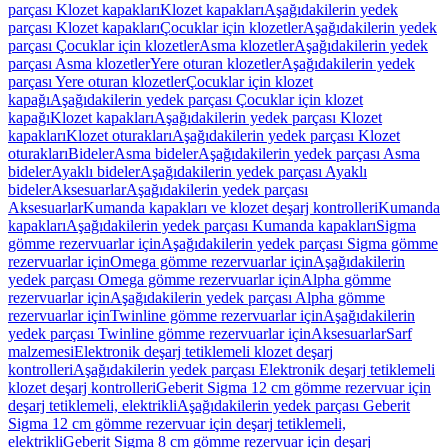
parçası Klozet kapakları
Klozet kapakları
Aşağıdakilerin yedek
parçası Klozet kapakları
Çocuklar için klozetler
Aşağıdakilerin yedek
parçası Çocuklar için klozetler
Asma klozetler
Aşağıdakilerin yedek
parçası Asma klozetler
Yere oturan klozetler
Aşağıdakilerin yedek
parçası Yere oturan klozetler
Çocuklar için klozet
kapağı
Aşağıdakilerin yedek parçası Çocuklar için klozet
kapağı
Klozet kapakları
Aşağıdakilerin yedek parçası Klozet
kapakları
Klozet oturakları
Aşağıdakilerin yedek parçası Klozet
oturakları
Bideler
Asma bideler
Aşağıdakilerin yedek parçası Asma
bideler
Ayaklı bideler
Aşağıdakilerin yedek parçası Ayaklı
bideler
Aksesuarlar
Aşağıdakilerin yedek parçası
Aksesuarlar
Kumanda kapakları ve klozet deşarj kontrolleri
Kumanda
kapakları
Aşağıdakilerin yedek parçası Kumanda kapakları
Sigma
gömme rezervuarlar için
Aşağıdakilerin yedek parçası Sigma gömme
rezervuarlar için
Omega gömme rezervuarlar için
Aşağıdakilerin
yedek parçası Omega gömme rezervuarlar için
Alpha gömme
rezervuarlar için
Aşağıdakilerin yedek parçası Alpha gömme
rezervuarlar için
Twinline gömme rezervuarlar için
Aşağıdakilerin
yedek parçası Twinline gömme rezervuarlar için
Aksesuarlar
Sarf
malzemesi
Elektronik deşarj tetiklemeli klozet deşarj
kontrolleri
Aşağıdakilerin yedek parçası Elektronik deşarj tetiklemeli
klozet deşarj kontrolleri
Geberit Sigma 12 cm gömme rezervuar için
deşarj tetiklemeli, elektrikli
Aşağıdakilerin yedek parçası Geberit
Sigma 12 cm gömme rezervuar için deşarj tetiklemeli,
elektrikli
Geberit Sigma 8 cm gömme rezervuar için deşarj