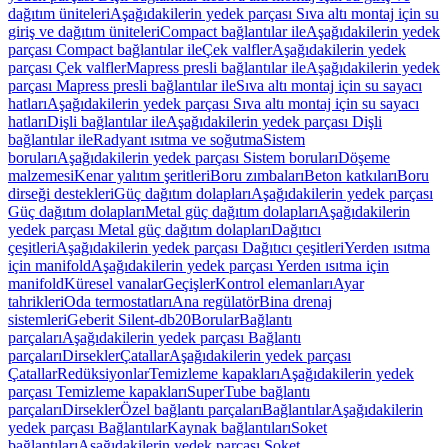
dağıtım üniteleri
Aşağıdakilerin yedek parçası Sıva altı montaj için su
giriş ve dağıtım üniteleri
Compact bağlantılar ile
Aşağıdakilerin yedek
parçası Compact bağlantılar ile
Çek valfler
Aşağıdakilerin yedek
parçası Çek valfler
Mapress presli bağlantılar ile
Aşağıdakilerin yedek
parçası Mapress presli bağlantılar ile
Sıva altı montaj için su sayacı
hatları
Aşağıdakilerin yedek parçası Sıva altı montaj için su sayacı
hatları
Dişli bağlantılar ile
Aşağıdakilerin yedek parçası Dişli
bağlantılar ile
Radyant ısıtma ve soğutma
Sistem
boruları
Aşağıdakilerin yedek parçası Sistem boruları
Döşeme
malzemesi
Kenar yalıtım şeritleri
Boru zımbaları
Beton katkıları
Boru
dirseği destekleri
Güç dağıtım dolapları
Aşağıdakilerin yedek parçası
Güç dağıtım dolapları
Metal güç dağıtım dolapları
Aşağıdakilerin
yedek parçası Metal güç dağıtım dolapları
Dağıtıcı
çeşitleri
Aşağıdakilerin yedek parçası Dağıtıcı çeşitleri
Yerden ısıtma
için manifold
Aşağıdakilerin yedek parçası Yerden ısıtma için
manifold
Küresel vanalar
Geçişler
Kontrol elemanları
Ayar
tahrikleri
Oda termostatları
Ana regülatör
Bina drenaj
sistemleri
Geberit Silent-db20
Borular
Bağlantı
parçaları
Aşağıdakilerin yedek parçası Bağlantı
parçaları
Dirsekler
Çatallar
Aşağıdakilerin yedek parçası
Çatallar
Redüksiyonlar
Temizleme kapakları
Aşağıdakilerin yedek
parçası Temizleme kapakları
SuperTube bağlantı
parçaları
Dirsekler
Özel bağlantı parçaları
Bağlantılar
Aşağıdakilerin
yedek parçası Bağlantılar
Kaynak bağlantıları
Soket
bağlantıları
Aşağıdakilerin yedek parçası Soket