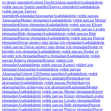
ve deşarj sistemleri
Geberit Duofix
Sistem panelleri
Aşağıdakilerin
yedek parçası Sistem panelleri
Taşıyıcı sistemleri
Aşağıdakilerin
yedek parçası Taşıyıcı
sistemleri
Kaplamalar
Aksesuarlar
Aşağıdakilerin yedek parçası
Aksesuarlar
Montaj elemanları
Aşağıdakilerin yedek parçası Montaj
elemanları
Klozet elemanları
Aşağıdakilerin yedek parçası Klozet
elemanları
Lavabo elemanları
Aşağıdakilerin yedek parçası Lavabo
elemanları
Bide elemanları
Aşağıdakilerin yedek parçası Bide
elemanları
Pisuvar elemanları
Aşağıdakilerin yedek parçası Pisuvar
elemanları
Duvar süzgeci olan duşlar için elemanlar
Aşağıdakilerin
yedek parçası Duvar süzgeci olan duşlar için elemanlar
Duşlar ve
küvetler için elemanlar
Aşağıdakilerin yedek parçası Duşlar ve
küvetler için elemanlar
Batarya elemanları
Aşağıdakilerin yedek
parçası Batarya elemanları
Konsol yükleri için
elemanlar
Aşağıdakilerin yedek parçası Konsol yükleri için
elemanlar
Aksesuarlar
Aşağıdakilerin yedek parçası
Aksesuarlar
Geberit GIS
Sistem panelleri
Aşağıdakilerin yedek
parçası Sistem panelleri
Taşıyıcı sistemleri
Prefabrikasyon
aksesuarları
Aşağıdakilerin yedek parçası Prefabrikasyon
aksesuarları
Ses izolasyonu için aksesuarlar
Kaplamalar
Montaj
elemanları
Aşağıdakilerin yedek parçası Montaj elemanları
Klozet
elemanları
Aşağıdakilerin yedek parçası Klozet elemanları
Lavabo
elemanları
Aşağıdakilerin yedek parçası Lavabo elemanları
Bide
elemanları
Aşağıdakilerin yedek parçası Bide elemanları
Pisuvar
elemanları
Aşağıdakilerin yedek parçası Pisuvar elemanları
Duvar