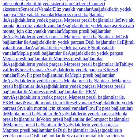
bileşenleri
Geberit hijyen sistemi için Geberit Connect
aksesuarı
Sensörler
Vanalar
Düz yataklı vanalar
Aşağıdakilerin yedek
parçası Düz yataklı vanalar
Mapress presli bağlantılar
ile
Aşağıdakilerin yedek parçası Mapress presli bağlantılar ile
Sıva altı
montaj için düz yataklı vanalar
Aşağıdakilerin yedek parçası Sıva altı
montaj için düz yataklı vanalar
Mapress presli bağlantılar
ile
Aşağıdakilerin yedek parçası Mapress presli bağlantılar ile
Dişli
bağlantılar ile
Aşağıdakilerin yedek parçası Dişli bağlantılar ile
Eğimli
yataklı vanalar
Aşağıdakilerin yedek parçası Eğimli yataklı
vanalar
Mepla presli bağlantılar ile
Aşağıdakilerin yedek parçası
Mepla presli bağlantılar ile
Mapress presli bağlantılar
ile
Aşağıdakilerin yedek parçası Mapress presli bağlantılar ile
Tahliye
valfleri
Küresel vanalar
Aşağıdakilerin yedek parçası Küresel
vanalar
FlowFit pres bağlantıları ile
Mepla presli bağlantılar
ile
Aşağıdakilerin yedek parçası Mepla presli bağlantılar ile
Mapress
presli bağlantılar ile
Aşağıdakilerin yedek parçası Mapress presli
bağlantılar ile
Mapress presli bağlantılar ile, FKM
mavi
Aşağıdakilerin yedek parçası Mapress presli bağlantılar ile,
FKM mavi
Sıva altı montaj için küresel vanalar
Aşağıdakilerin yedek
parçası Sıva altı montaj için küresel vanalar
FlowFit pres bağlantıları
ile
Mepla presli bağlantılar ile
Aşağıdakilerin yedek parçası Mepla
presli bağlantılar ile
Volex presli bağlantılar ile
Compact bağlantılar
ile
Mapress presli bağlantılar ile
Aşağıdakilerin yedek parçası
Mapress presli bağlantılar ile
Dişli bağlantılar ile
Aşağıdakilerin
yedek parçası Dişli bağlantılar ile
Sıva altı montaj için su giriş ve