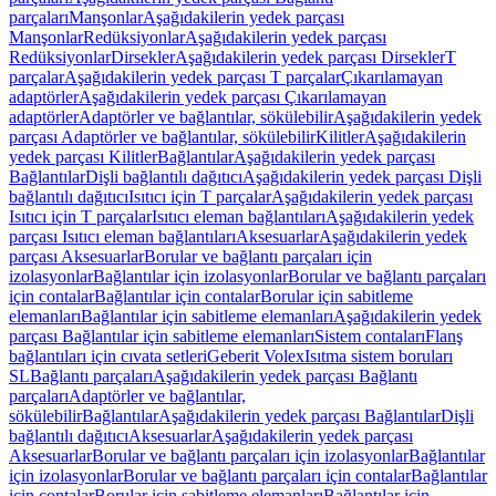
parçaları
Manşonlar
Aşağıdakilerin yedek parçası
Manşonlar
Redüksiyonlar
Aşağıdakilerin yedek parçası
Redüksiyonlar
Dirsekler
Aşağıdakilerin yedek parçası Dirsekler
T
parçalar
Aşağıdakilerin yedek parçası T parçalar
Çıkarılamayan
adaptörler
Aşağıdakilerin yedek parçası Çıkarılamayan
adaptörler
Adaptörler ve bağlantılar, sökülebilir
Aşağıdakilerin yedek
parçası Adaptörler ve bağlantılar, sökülebilir
Kilitler
Aşağıdakilerin
yedek parçası Kilitler
Bağlantılar
Aşağıdakilerin yedek parçası
Bağlantılar
Dişli bağlantılı dağıtıcı
Aşağıdakilerin yedek parçası Dişli
bağlantılı dağıtıcı
Isıtıcı için T parçalar
Aşağıdakilerin yedek parçası
Isıtıcı için T parçalar
Isıtıcı eleman bağlantıları
Aşağıdakilerin yedek
parçası Isıtıcı eleman bağlantıları
Aksesuarlar
Aşağıdakilerin yedek
parçası Aksesuarlar
Borular ve bağlantı parçaları için
izolasyonlar
Bağlantılar için izolasyonlar
Borular ve bağlantı parçaları
için contalar
Bağlantılar için contalar
Borular için sabitleme
elemanları
Bağlantılar için sabitleme elemanları
Aşağıdakilerin yedek
parçası Bağlantılar için sabitleme elemanları
Sistem contaları
Flanş
bağlantıları için cıvata setleri
Geberit Volex
Isıtma sistem boruları
SL
Bağlantı parçaları
Aşağıdakilerin yedek parçası Bağlantı
parçaları
Adaptörler ve bağlantılar,
sökülebilir
Bağlantılar
Aşağıdakilerin yedek parçası Bağlantılar
Dişli
bağlantılı dağıtıcı
Aksesuarlar
Aşağıdakilerin yedek parçası
Aksesuarlar
Borular ve bağlantı parçaları için izolasyonlar
Bağlantılar
için izolasyonlar
Borular ve bağlantı parçaları için contalar
Bağlantılar
için contalar
Borular için sabitleme elemanları
Bağlantılar için