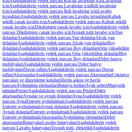
için
Aşağıdakilerin yedek parçası Küçük lavabolar için
Lavabolar
için
Aşağıdakilerin yedek parçası Lavabolar için
İkili lavabolar
için
Aşağıdakilerin yedek parçası İkili lavabolar için
Lavabo
tezgahları
Aşağıdakilerin yedek parçası Lavabo tezgahları
Kabuk
şekilli çanak lavabo için
Aşağıdakilerin yedek parçası Kabuk şekilli
çanak lavabo için
Dikdörtgen çanak lavabo için
Aşağıdakilerin yedek
parçası Dikdörtgen çanak lavabo için
Tezgah üstü lavabo için
Yan
dolaplar
Aşağıdakilerin yedek parçası Yan dolaplar
Alçak yan
dolaplar
Aşağıdakilerin yedek parçası Alçak yan dolaplar
Boy
dolapları
Aşağıdakilerin yedek parçası Boy dolapları
Orta yükseklikte
dolaplar
Aşağıdakilerin yedek parçası Orta yükseklikte dolaplar
Boy
dolapları
Aşağıdakilerin yedek parçası Boy dolapları
Diğer banyo
mobilyaları
Aşağıdakilerin yedek parçası Diğer banyo
mobilyaları
Duvar rafları
Aşağıdakilerin yedek parçası Duvar
rafları
Aksesuarlar
Aşağıdakilerin yedek parçası Aksesuarlar
Çekmece
parçaları ve düzenleme kutuları
Havlu askısı ve havlu
kancası
Aydınlatma elemanları
Batarya kolları
Ayak setleri
Manyetik
tahtalar
Prizler
Aşağıdakilerin yedek parçası Prizler
Diğer
aksesuarlar
Aynalar ve aynalı dolaplar
Ayna
Aşağıdakilerin yedek
parçası Ayna
Entegre aydınlatmalı
Aşağıdakilerin yedek parçası
Entegre aydınlatmalı
Aynalı dolaplar
Aşağıdakilerin yedek parçası
Aynalı dolaplar
Entegre aydınlatmalı
Aşağıdakilerin yedek parçası
Entegre aydınlatmalı
Aksesuarlar
Aydınlatma elemanları
Diğer
aksesuarlar
Bataryalar
Lavabo bataryaları
Aşağıdakilerin yedek
parçası Lavabo bataryaları
Tezgah üstü, elektrikli
Aşağıdakilerin