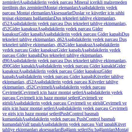
zeminleri
Aşağıdakilerin yedek parçası Mineral içerikli malzemeden
üretilmiş duş zeminleri
Montaj elemanları
Aşağıdakilerin yedek
parçası Montaj elemanları
Aksesuarlar
Duşlar ve küvetler için sıhhi
tesisat ekipmanı bağlantıları
Duş tekneleri tahliye ekipmanları,
d52
Aşağıdakilerin yedek parçası Duş tekneleri tahliye ekipmanları,
d52
Gider kapaksız
Aşağıdakilerin yedek parçası Gider
kapaksız
Gider kapağı
Aşağıdakilerin yedek parçası Gider kapağı
Duş
tekneleri tahliye ekipmanları, d62
Aşağıdakilerin yedek parçası Duş
tekneleri tahliye ekipmanları, d62
Gider kapaksız
Aşağıdakilerin
yedek parçası Gider kapaksız
Gider kapağı
Aşağıdakilerin yedek
parçası Gider kapağı
Duş tekneleri tahliye ekipmanları,
d90
Aşağıdakilerin yedek parçası Duş tekneleri tahliye ekipmanları,
d90
Gider kapaklı
Aşağıdakilerin yedek parçası Gider kapaklı
Gider
kapaksız
Aşağıdakilerin yedek parçası Gider kapaksız
Gider
kapağı
Aşağıdakilerin yedek parçası Gider kapağı
Küvetler tahliye
ekipmanları, d52
Aşağıdakilerin yedek parçası Küvetler tahliye
ekipmanları, d52
Çevirmeli
Aşağıdakilerin yedek parçası
Çevirmeli
Çevirmeli için hazır montaj setleri
Aşağıdakilerin yedek
parçası Çevirmeli için hazır montaj setleri
Çevirmeli ve
girişli
Aşağıdakilerin yedek parçası Çevirmeli ve girişli
Çevirmeli ve
giriş için hazır montaj setleri
Aşağıdakilerin yedek parçası Çevirmeli
ve giriş için hazır montaj setleri
PushControl basmalı
kumandalı
Aşağıdakilerin yedek parçası PushControl basmalı
kumandalı
Valf tapalı
Aşağıdakilerin yedek parçası Valf tapalı
Küvet
tahliye ekipmanları aksesuarları
Bağlantı setleri
Su bağlantıları
Montaj