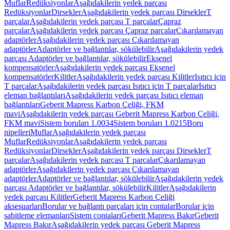
Muflar
Redüksiyonlar
Aşağıdakilerin yedek parçası
Redüksiyonlar
Dirsekler
Aşağıdakilerin yedek parçası Dirsekler
T
parçalar
Aşağıdakilerin yedek parçası T parçalar
Çapraz
parçalar
Aşağıdakilerin yedek parçası Çapraz parçalar
Çıkarılamayan
adaptörler
Aşağıdakilerin yedek parçası Çıkarılamayan
adaptörler
Adaptörler ve bağlantılar, sökülebilir
Aşağıdakilerin yedek
parçası Adaptörler ve bağlantılar, sökülebilir
Eksenel
kompensatörler
Aşağıdakilerin yedek parçası Eksenel
kompensatörler
Kilitler
Aşağıdakilerin yedek parçası Kilitler
Isıtıcı için
T parçalar
Aşağıdakilerin yedek parçası Isıtıcı için T parçalar
Isıtıcı
eleman bağlantıları
Aşağıdakilerin yedek parçası Isıtıcı eleman
bağlantıları
Geberit Mapress Karbon Çeliği, FKM
mavi
Aşağıdakilerin yedek parçası Geberit Mapress Karbon Çeliği,
FKM mavi
Sistem boruları 1.0034
Sistem boruları 1.0215
Boru
nipelleri
Muflar
Aşağıdakilerin yedek parçası
Muflar
Redüksiyonlar
Aşağıdakilerin yedek parçası
Redüksiyonlar
Dirsekler
Aşağıdakilerin yedek parçası Dirsekler
T
parçalar
Aşağıdakilerin yedek parçası T parçalar
Çıkarılamayan
adaptörler
Aşağıdakilerin yedek parçası Çıkarılamayan
adaptörler
Adaptörler ve bağlantılar, sökülebilir
Aşağıdakilerin yedek
parçası Adaptörler ve bağlantılar, sökülebilir
Kilitler
Aşağıdakilerin
yedek parçası Kilitler
Geberit Mapress Karbon Çeliği
aksesuarları
Borular ve bağlantı parçaları için contalar
Borular için
sabitleme elemanları
Sistem contaları
Geberit Mapress Bakır
Geberit
Mapress Bakır
Aşağıdakilerin yedek parçası Geberit Mapress