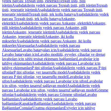
yedek parçası Tezgah üstü, elektrikli
Tezgah üstü, pilli
işletim
Aşağıdakilerin yedek parçası Tezgah üstü, pilli işletim
Tezgah
üstü, jeneratör işletimli
Aşağıdakilerin yedek parçası Tezgah üstü,
jeneratör işletimli
Tezgah üstü, tek kollu batarya
Aşağıdakilerin yedek
parçası Tezgah üstü, tek kollu batarya
Ankastre,
elektrikli
Aşağıdakilerin yedek parçası Ankastre, elektrikli
Ankastre,
pilli işletim
Aşağıdakilerin yedek parçası Ankastre, pilli
işletim
Ankastre, jeneratör işletimli
Aşağıdakilerin yedek parçası
Ankastre, jeneratör işletimli
Ankastre, iki kollu
mikserler
Aşağıdakilerin yedek parçası Ankastre, iki kollu
mikserler
Aksesuarlar
Aşağıdakilerin yedek parçası
Aksesuarlar
Lavabo bataryaları için
Aşağıdakilerin yedek parçası
Lavabo bataryaları için
Lavabo modülü, evyeler, cihazlar ve drenaj
lavaboları için sıhhi tesisat ekipmanı bağlantıları
Lavabolar için
tahliye ekipmanları
Aşağıdakilerin yedek parçası Lavabolar için
tahliye ekipmanları
P tipi sifonlar
Aşağıdakilerin yedek parçası P tipi
sifonlar
P tipi sifonlar, yer tasarruflu model
Aşağıdakilerin yedek
parçası P tipi sifonlar, yer tasarruflu model
Lavabolar için
sifon
Aşağıdakilerin yedek parçası Lavabolar için sifon
Lavabolar
için sifon, yerden tasarruf sağlayan model
Aşağıdakilerin yedek
parçası Lavabolar için sifon, yerden tasarruf sağlayan model
Gömme
sifonlar
Aşağıdakilerin yedek parçası Gömme sifonlar
Lavabo
bağlantıları
Aşağıdakilerin yedek parçası Lavabo
bağlantıları
Kapaklar
Bağlantılar
Aşağıdakilerin yedek parçası
Bağlantılar
Contalar
Uzatma ekipmanları
Eviyeler için tahliye