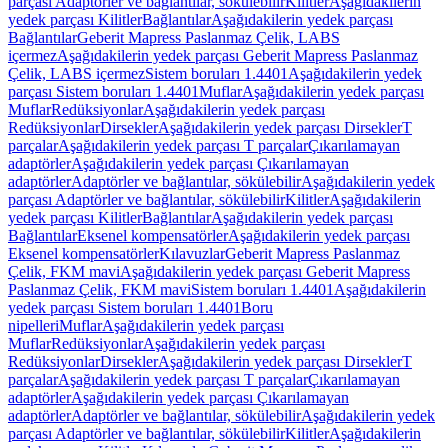
parçası Adaptörler ve bağlantılar, sökülebilir
Kilitler
Aşağıdakilerin
yedek parçası Kilitler
Bağlantılar
Aşağıdakilerin yedek parçası
Bağlantılar
Geberit Mapress Paslanmaz Çelik, LABS
içermez
Aşağıdakilerin yedek parçası Geberit Mapress Paslanmaz
Çelik, LABS içermez
Sistem boruları 1.4401
Aşağıdakilerin yedek
parçası Sistem boruları 1.4401
Muflar
Aşağıdakilerin yedek parçası
Muflar
Redüksiyonlar
Aşağıdakilerin yedek parçası
Redüksiyonlar
Dirsekler
Aşağıdakilerin yedek parçası Dirsekler
T
parçalar
Aşağıdakilerin yedek parçası T parçalar
Çıkarılamayan
adaptörler
Aşağıdakilerin yedek parçası Çıkarılamayan
adaptörler
Adaptörler ve bağlantılar, sökülebilir
Aşağıdakilerin yedek
parçası Adaptörler ve bağlantılar, sökülebilir
Kilitler
Aşağıdakilerin
yedek parçası Kilitler
Bağlantılar
Aşağıdakilerin yedek parçası
Bağlantılar
Eksenel kompensatörler
Aşağıdakilerin yedek parçası
Eksenel kompensatörler
Kılavuzlar
Geberit Mapress Paslanmaz
Çelik, FKM mavi
Aşağıdakilerin yedek parçası Geberit Mapress
Paslanmaz Çelik, FKM mavi
Sistem boruları 1.4401
Aşağıdakilerin
yedek parçası Sistem boruları 1.4401
Boru
nipelleri
Muflar
Aşağıdakilerin yedek parçası
Muflar
Redüksiyonlar
Aşağıdakilerin yedek parçası
Redüksiyonlar
Dirsekler
Aşağıdakilerin yedek parçası Dirsekler
T
parçalar
Aşağıdakilerin yedek parçası T parçalar
Çıkarılamayan
adaptörler
Aşağıdakilerin yedek parçası Çıkarılamayan
adaptörler
Adaptörler ve bağlantılar, sökülebilir
Aşağıdakilerin yedek
parçası Adaptörler ve bağlantılar, sökülebilir
Kilitler
Aşağıdakilerin