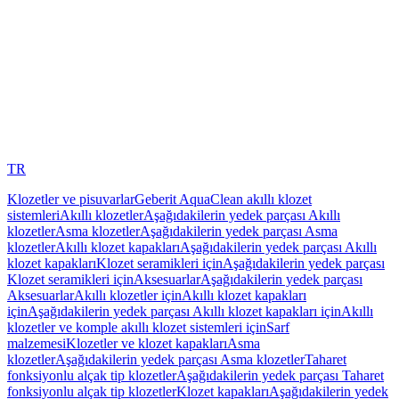
TR
Klozetler ve pisuvarlar
Geberit AquaClean akıllı klozet
sistemleri
Akıllı klozetler
Aşağıdakilerin yedek parçası Akıllı
klozetler
Asma klozetler
Aşağıdakilerin yedek parçası Asma
klozetler
Akıllı klozet kapakları
Aşağıdakilerin yedek parçası Akıllı
klozet kapakları
Klozet seramikleri için
Aşağıdakilerin yedek parçası
Klozet seramikleri için
Aksesuarlar
Aşağıdakilerin yedek parçası
Aksesuarlar
Akıllı klozetler için
Akıllı klozet kapakları
için
Aşağıdakilerin yedek parçası Akıllı klozet kapakları için
Akıllı
klozetler ve komple akıllı klozet sistemleri için
Sarf
malzemesi
Klozetler ve klozet kapakları
Asma
klozetler
Aşağıdakilerin yedek parçası Asma klozetler
Taharet
fonksiyonlu alçak tip klozetler
Aşağıdakilerin yedek parçası Taharet
fonksiyonlu alçak tip klozetler
Klozet kapakları
Aşağıdakilerin yedek