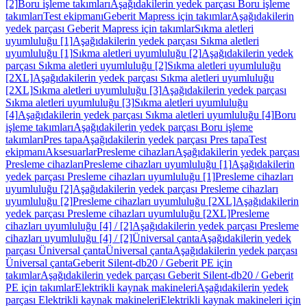
[2]
Boru işleme takımları
Aşağıdakilerin yedek parçası Boru işleme
takımları
Test ekipmanı
Geberit Mapress için takımlar
Aşağıdakilerin
yedek parçası Geberit Mapress için takımlar
Sıkma aletleri
uyumluluğu [1]
Aşağıdakilerin yedek parçası Sıkma aletleri
uyumluluğu [1]
Sıkma aletleri uyumluluğu [2]
Aşağıdakilerin yedek
parçası Sıkma aletleri uyumluluğu [2]
Sıkma aletleri uyumluluğu
[2XL]
Aşağıdakilerin yedek parçası Sıkma aletleri uyumluluğu
[2XL]
Sıkma aletleri uyumluluğu [3]
Aşağıdakilerin yedek parçası
Sıkma aletleri uyumluluğu [3]
Sıkma aletleri uyumluluğu
[4]
Aşağıdakilerin yedek parçası Sıkma aletleri uyumluluğu [4]
Boru
işleme takımları
Aşağıdakilerin yedek parçası Boru işleme
takımları
Pres tapa
Aşağıdakilerin yedek parçası Pres tapa
Test
ekipmanı
Aksesuarlar
Presleme cihazları
Aşağıdakilerin yedek parçası
Presleme cihazları
Presleme cihazları uyumluluğu [1]
Aşağıdakilerin
yedek parçası Presleme cihazları uyumluluğu [1]
Presleme cihazları
uyumluluğu [2]
Aşağıdakilerin yedek parçası Presleme cihazları
uyumluluğu [2]
Presleme cihazları uyumluluğu [2XL]
Aşağıdakilerin
yedek parçası Presleme cihazları uyumluluğu [2XL]
Presleme
cihazları uyumluluğu [4] / [2]
Aşağıdakilerin yedek parçası Presleme
cihazları uyumluluğu [4] / [2]
Üniversal çanta
Aşağıdakilerin yedek
parçası Üniversal çanta
Üniversal çanta
Aşağıdakilerin yedek parçası
Üniversal çanta
Geberit Silent-db20 / Geberit PE için
takımlar
Aşağıdakilerin yedek parçası Geberit Silent-db20 / Geberit
PE için takımlar
Elektrikli kaynak makineleri
Aşağıdakilerin yedek
parçası Elektrikli kaynak makineleri
Elektrikli kaynak makineleri için