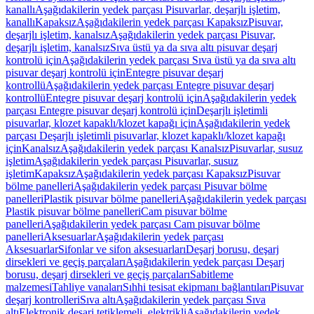
kanallı
Aşağıdakilerin yedek parçası Pisuvarlar, deşarjlı işletim,
kanallı
Kapaksız
Aşağıdakilerin yedek parçası Kapaksız
Pisuvar,
deşarjlı işletim, kanalsız
Aşağıdakilerin yedek parçası Pisuvar,
deşarjlı işletim, kanalsız
Sıva üstü ya da sıva altı pisuvar deşarj
kontrolü için
Aşağıdakilerin yedek parçası Sıva üstü ya da sıva altı
pisuvar deşarj kontrolü için
Entegre pisuvar deşarj
kontrollü
Aşağıdakilerin yedek parçası Entegre pisuvar deşarj
kontrollü
Entegre pisuvar deşarj kontrolü için
Aşağıdakilerin yedek
parçası Entegre pisuvar deşarj kontrolü için
Deşarjlı işletimli
pisuvarlar, klozet kapaklı/klozet kapağı için
Aşağıdakilerin yedek
parçası Deşarjlı işletimli pisuvarlar, klozet kapaklı/klozet kapağı
için
Kanalsız
Aşağıdakilerin yedek parçası Kanalsız
Pisuvarlar, susuz
işletim
Aşağıdakilerin yedek parçası Pisuvarlar, susuz
işletim
Kapaksız
Aşağıdakilerin yedek parçası Kapaksız
Pisuvar
bölme panelleri
Aşağıdakilerin yedek parçası Pisuvar bölme
panelleri
Plastik pisuvar bölme panelleri
Aşağıdakilerin yedek parçası
Plastik pisuvar bölme panelleri
Cam pisuvar bölme
panelleri
Aşağıdakilerin yedek parçası Cam pisuvar bölme
panelleri
Aksesuarlar
Aşağıdakilerin yedek parçası
Aksesuarlar
Sifonlar ve sifon aksesuarları
Deşarj borusu, deşarj
dirsekleri ve geçiş parçaları
Aşağıdakilerin yedek parçası Deşarj
borusu, deşarj dirsekleri ve geçiş parçaları
Sabitleme
malzemesi
Tahliye vanaları
Sıhhi tesisat ekipmanı bağlantıları
Pisuvar
deşarj kontrolleri
Sıva altı
Aşağıdakilerin yedek parçası Sıva
altı
Elektronik deşarj tetiklemeli, elektrikli
Aşağıdakilerin yedek