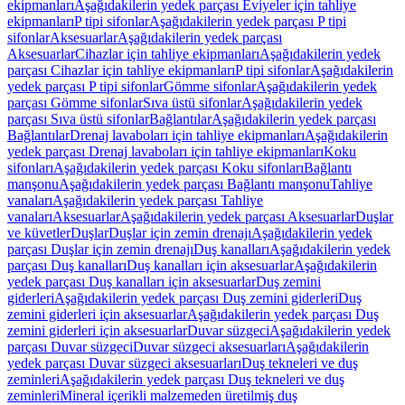
ekipmanları
Aşağıdakilerin yedek parçası Eviyeler için tahliye
ekipmanları
P tipi sifonlar
Aşağıdakilerin yedek parçası P tipi
sifonlar
Aksesuarlar
Aşağıdakilerin yedek parçası
Aksesuarlar
Cihazlar için tahliye ekipmanları
Aşağıdakilerin yedek
parçası Cihazlar için tahliye ekipmanları
P tipi sifonlar
Aşağıdakilerin
yedek parçası P tipi sifonlar
Gömme sifonlar
Aşağıdakilerin yedek
parçası Gömme sifonlar
Sıva üstü sifonlar
Aşağıdakilerin yedek
parçası Sıva üstü sifonlar
Bağlantılar
Aşağıdakilerin yedek parçası
Bağlantılar
Drenaj lavaboları için tahliye ekipmanları
Aşağıdakilerin
yedek parçası Drenaj lavaboları için tahliye ekipmanları
Koku
sifonları
Aşağıdakilerin yedek parçası Koku sifonları
Bağlantı
manşonu
Aşağıdakilerin yedek parçası Bağlantı manşonu
Tahliye
vanaları
Aşağıdakilerin yedek parçası Tahliye
vanaları
Aksesuarlar
Aşağıdakilerin yedek parçası Aksesuarlar
Duşlar
ve küvetler
Duşlar
Duşlar için zemin drenajı
Aşağıdakilerin yedek
parçası Duşlar için zemin drenajı
Duş kanalları
Aşağıdakilerin yedek
parçası Duş kanalları
Duş kanalları için aksesuarlar
Aşağıdakilerin
yedek parçası Duş kanalları için aksesuarlar
Duş zemini
giderleri
Aşağıdakilerin yedek parçası Duş zemini giderleri
Duş
zemini giderleri için aksesuarlar
Aşağıdakilerin yedek parçası Duş
zemini giderleri için aksesuarlar
Duvar süzgeci
Aşağıdakilerin yedek
parçası Duvar süzgeci
Duvar süzgeci aksesuarları
Aşağıdakilerin
yedek parçası Duvar süzgeci aksesuarları
Duş tekneleri ve duş
zeminleri
Aşağıdakilerin yedek parçası Duş tekneleri ve duş
zeminleri
Mineral içerikli malzemeden üretilmiş duş