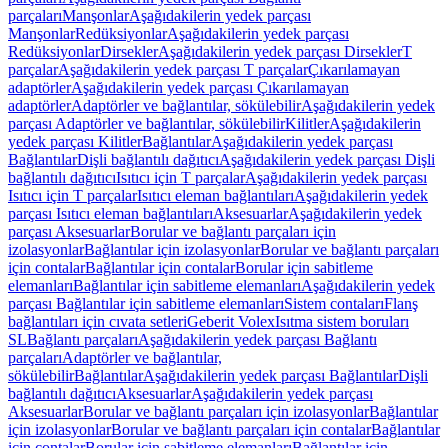
parçaları
Manşonlar
Aşağıdakilerin yedek parçası
Manşonlar
Redüksiyonlar
Aşağıdakilerin yedek parçası
Redüksiyonlar
Dirsekler
Aşağıdakilerin yedek parçası Dirsekler
T
parçalar
Aşağıdakilerin yedek parçası T parçalar
Çıkarılamayan
adaptörler
Aşağıdakilerin yedek parçası Çıkarılamayan
adaptörler
Adaptörler ve bağlantılar, sökülebilir
Aşağıdakilerin yedek
parçası Adaptörler ve bağlantılar, sökülebilir
Kilitler
Aşağıdakilerin
yedek parçası Kilitler
Bağlantılar
Aşağıdakilerin yedek parçası
Bağlantılar
Dişli bağlantılı dağıtıcı
Aşağıdakilerin yedek parçası Dişli
bağlantılı dağıtıcı
Isıtıcı için T parçalar
Aşağıdakilerin yedek parçası
Isıtıcı için T parçalar
Isıtıcı eleman bağlantıları
Aşağıdakilerin yedek
parçası Isıtıcı eleman bağlantıları
Aksesuarlar
Aşağıdakilerin yedek
parçası Aksesuarlar
Borular ve bağlantı parçaları için
izolasyonlar
Bağlantılar için izolasyonlar
Borular ve bağlantı parçaları
için contalar
Bağlantılar için contalar
Borular için sabitleme
elemanları
Bağlantılar için sabitleme elemanları
Aşağıdakilerin yedek
parçası Bağlantılar için sabitleme elemanları
Sistem contaları
Flanş
bağlantıları için cıvata setleri
Geberit Volex
Isıtma sistem boruları
SL
Bağlantı parçaları
Aşağıdakilerin yedek parçası Bağlantı
parçaları
Adaptörler ve bağlantılar,
sökülebilir
Bağlantılar
Aşağıdakilerin yedek parçası Bağlantılar
Dişli
bağlantılı dağıtıcı
Aksesuarlar
Aşağıdakilerin yedek parçası
Aksesuarlar
Borular ve bağlantı parçaları için izolasyonlar
Bağlantılar
için izolasyonlar
Borular ve bağlantı parçaları için contalar
Bağlantılar
için contalar
Borular için sabitleme elemanları
Bağlantılar için