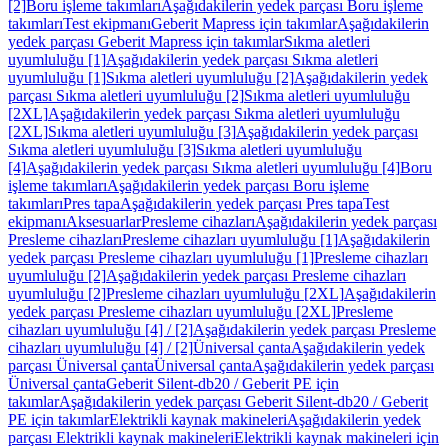
[2]
Boru işleme takımları
Aşağıdakilerin yedek parçası Boru işleme
takımları
Test ekipmanı
Geberit Mapress için takımlar
Aşağıdakilerin
yedek parçası Geberit Mapress için takımlar
Sıkma aletleri
uyumluluğu [1]
Aşağıdakilerin yedek parçası Sıkma aletleri
uyumluluğu [1]
Sıkma aletleri uyumluluğu [2]
Aşağıdakilerin yedek
parçası Sıkma aletleri uyumluluğu [2]
Sıkma aletleri uyumluluğu
[2XL]
Aşağıdakilerin yedek parçası Sıkma aletleri uyumluluğu
[2XL]
Sıkma aletleri uyumluluğu [3]
Aşağıdakilerin yedek parçası
Sıkma aletleri uyumluluğu [3]
Sıkma aletleri uyumluluğu
[4]
Aşağıdakilerin yedek parçası Sıkma aletleri uyumluluğu [4]
Boru
işleme takımları
Aşağıdakilerin yedek parçası Boru işleme
takımları
Pres tapa
Aşağıdakilerin yedek parçası Pres tapa
Test
ekipmanı
Aksesuarlar
Presleme cihazları
Aşağıdakilerin yedek parçası
Presleme cihazları
Presleme cihazları uyumluluğu [1]
Aşağıdakilerin
yedek parçası Presleme cihazları uyumluluğu [1]
Presleme cihazları
uyumluluğu [2]
Aşağıdakilerin yedek parçası Presleme cihazları
uyumluluğu [2]
Presleme cihazları uyumluluğu [2XL]
Aşağıdakilerin
yedek parçası Presleme cihazları uyumluluğu [2XL]
Presleme
cihazları uyumluluğu [4] / [2]
Aşağıdakilerin yedek parçası Presleme
cihazları uyumluluğu [4] / [2]
Üniversal çanta
Aşağıdakilerin yedek
parçası Üniversal çanta
Üniversal çanta
Aşağıdakilerin yedek parçası
Üniversal çanta
Geberit Silent-db20 / Geberit PE için
takımlar
Aşağıdakilerin yedek parçası Geberit Silent-db20 / Geberit
PE için takımlar
Elektrikli kaynak makineleri
Aşağıdakilerin yedek
parçası Elektrikli kaynak makineleri
Elektrikli kaynak makineleri için