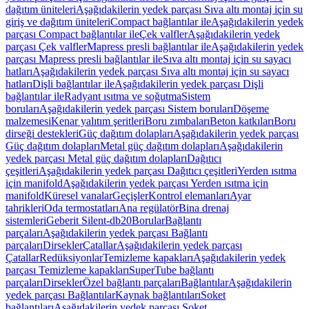
dağıtım üniteleri
Aşağıdakilerin yedek parçası Sıva altı montaj için su
giriş ve dağıtım üniteleri
Compact bağlantılar ile
Aşağıdakilerin yedek
parçası Compact bağlantılar ile
Çek valfler
Aşağıdakilerin yedek
parçası Çek valfler
Mapress presli bağlantılar ile
Aşağıdakilerin yedek
parçası Mapress presli bağlantılar ile
Sıva altı montaj için su sayacı
hatları
Aşağıdakilerin yedek parçası Sıva altı montaj için su sayacı
hatları
Dişli bağlantılar ile
Aşağıdakilerin yedek parçası Dişli
bağlantılar ile
Radyant ısıtma ve soğutma
Sistem
boruları
Aşağıdakilerin yedek parçası Sistem boruları
Döşeme
malzemesi
Kenar yalıtım şeritleri
Boru zımbaları
Beton katkıları
Boru
dirseği destekleri
Güç dağıtım dolapları
Aşağıdakilerin yedek parçası
Güç dağıtım dolapları
Metal güç dağıtım dolapları
Aşağıdakilerin
yedek parçası Metal güç dağıtım dolapları
Dağıtıcı
çeşitleri
Aşağıdakilerin yedek parçası Dağıtıcı çeşitleri
Yerden ısıtma
için manifold
Aşağıdakilerin yedek parçası Yerden ısıtma için
manifold
Küresel vanalar
Geçişler
Kontrol elemanları
Ayar
tahrikleri
Oda termostatları
Ana regülatör
Bina drenaj
sistemleri
Geberit Silent-db20
Borular
Bağlantı
parçaları
Aşağıdakilerin yedek parçası Bağlantı
parçaları
Dirsekler
Çatallar
Aşağıdakilerin yedek parçası
Çatallar
Redüksiyonlar
Temizleme kapakları
Aşağıdakilerin yedek
parçası Temizleme kapakları
SuperTube bağlantı
parçaları
Dirsekler
Özel bağlantı parçaları
Bağlantılar
Aşağıdakilerin
yedek parçası Bağlantılar
Kaynak bağlantıları
Soket
bağlantıları
Aşağıdakilerin yedek parçası Soket