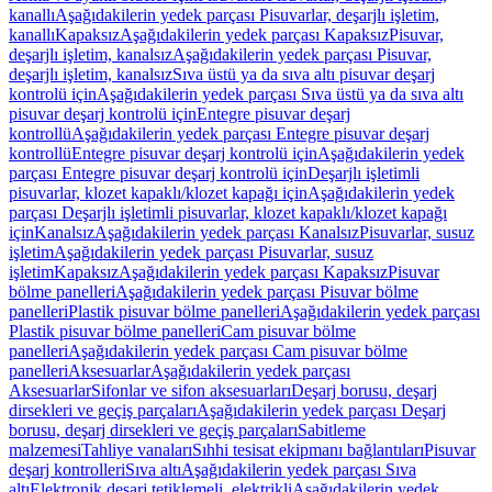
kanallı
Aşağıdakilerin yedek parçası Pisuvarlar, deşarjlı işletim,
kanallı
Kapaksız
Aşağıdakilerin yedek parçası Kapaksız
Pisuvar,
deşarjlı işletim, kanalsız
Aşağıdakilerin yedek parçası Pisuvar,
deşarjlı işletim, kanalsız
Sıva üstü ya da sıva altı pisuvar deşarj
kontrolü için
Aşağıdakilerin yedek parçası Sıva üstü ya da sıva altı
pisuvar deşarj kontrolü için
Entegre pisuvar deşarj
kontrollü
Aşağıdakilerin yedek parçası Entegre pisuvar deşarj
kontrollü
Entegre pisuvar deşarj kontrolü için
Aşağıdakilerin yedek
parçası Entegre pisuvar deşarj kontrolü için
Deşarjlı işletimli
pisuvarlar, klozet kapaklı/klozet kapağı için
Aşağıdakilerin yedek
parçası Deşarjlı işletimli pisuvarlar, klozet kapaklı/klozet kapağı
için
Kanalsız
Aşağıdakilerin yedek parçası Kanalsız
Pisuvarlar, susuz
işletim
Aşağıdakilerin yedek parçası Pisuvarlar, susuz
işletim
Kapaksız
Aşağıdakilerin yedek parçası Kapaksız
Pisuvar
bölme panelleri
Aşağıdakilerin yedek parçası Pisuvar bölme
panelleri
Plastik pisuvar bölme panelleri
Aşağıdakilerin yedek parçası
Plastik pisuvar bölme panelleri
Cam pisuvar bölme
panelleri
Aşağıdakilerin yedek parçası Cam pisuvar bölme
panelleri
Aksesuarlar
Aşağıdakilerin yedek parçası
Aksesuarlar
Sifonlar ve sifon aksesuarları
Deşarj borusu, deşarj
dirsekleri ve geçiş parçaları
Aşağıdakilerin yedek parçası Deşarj
borusu, deşarj dirsekleri ve geçiş parçaları
Sabitleme
malzemesi
Tahliye vanaları
Sıhhi tesisat ekipmanı bağlantıları
Pisuvar
deşarj kontrolleri
Sıva altı
Aşağıdakilerin yedek parçası Sıva
altı
Elektronik deşarj tetiklemeli, elektrikli
Aşağıdakilerin yedek