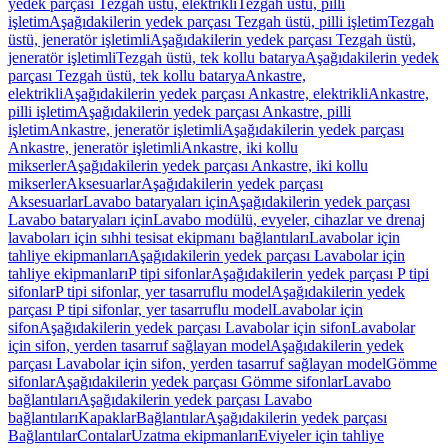
yedek parçası Tezgah üstü, elektrikli
Tezgah üstü, pilli
işletim
Aşağıdakilerin yedek parçası Tezgah üstü, pilli işletim
Tezgah
üstü, jeneratör işletimli
Aşağıdakilerin yedek parçası Tezgah üstü,
jeneratör işletimli
Tezgah üstü, tek kollu batarya
Aşağıdakilerin yedek
parçası Tezgah üstü, tek kollu batarya
Ankastre,
elektrikli
Aşağıdakilerin yedek parçası Ankastre, elektrikli
Ankastre,
pilli işletim
Aşağıdakilerin yedek parçası Ankastre, pilli
işletim
Ankastre, jeneratör işletimli
Aşağıdakilerin yedek parçası
Ankastre, jeneratör işletimli
Ankastre, iki kollu
mikserler
Aşağıdakilerin yedek parçası Ankastre, iki kollu
mikserler
Aksesuarlar
Aşağıdakilerin yedek parçası
Aksesuarlar
Lavabo bataryaları için
Aşağıdakilerin yedek parçası
Lavabo bataryaları için
Lavabo modülü, evyeler, cihazlar ve drenaj
lavaboları için sıhhi tesisat ekipmanı bağlantıları
Lavabolar için
tahliye ekipmanları
Aşağıdakilerin yedek parçası Lavabolar için
tahliye ekipmanları
P tipi sifonlar
Aşağıdakilerin yedek parçası P tipi
sifonlar
P tipi sifonlar, yer tasarruflu model
Aşağıdakilerin yedek
parçası P tipi sifonlar, yer tasarruflu model
Lavabolar için
sifon
Aşağıdakilerin yedek parçası Lavabolar için sifon
Lavabolar
için sifon, yerden tasarruf sağlayan model
Aşağıdakilerin yedek
parçası Lavabolar için sifon, yerden tasarruf sağlayan model
Gömme
sifonlar
Aşağıdakilerin yedek parçası Gömme sifonlar
Lavabo
bağlantıları
Aşağıdakilerin yedek parçası Lavabo
bağlantıları
Kapaklar
Bağlantılar
Aşağıdakilerin yedek parçası
Bağlantılar
Contalar
Uzatma ekipmanları
Eviyeler için tahliye