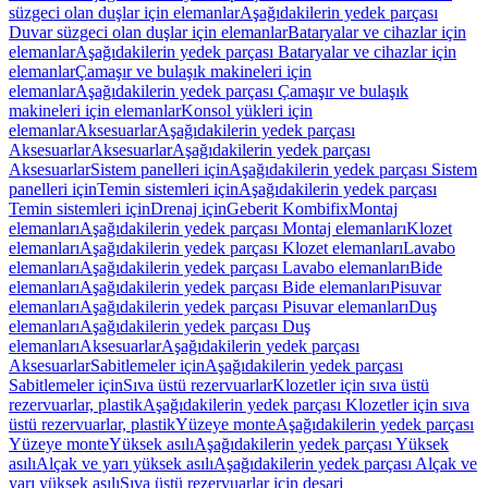
süzgeci olan duşlar için elemanlar
Aşağıdakilerin yedek parçası
Duvar süzgeci olan duşlar için elemanlar
Bataryalar ve cihazlar için
elemanlar
Aşağıdakilerin yedek parçası Bataryalar ve cihazlar için
elemanlar
Çamaşır ve bulaşık makineleri için
elemanlar
Aşağıdakilerin yedek parçası Çamaşır ve bulaşık
makineleri için elemanlar
Konsol yükleri için
elemanlar
Aksesuarlar
Aşağıdakilerin yedek parçası
Aksesuarlar
Aksesuarlar
Aşağıdakilerin yedek parçası
Aksesuarlar
Sistem panelleri için
Aşağıdakilerin yedek parçası Sistem
panelleri için
Temin sistemleri için
Aşağıdakilerin yedek parçası
Temin sistemleri için
Drenaj için
Geberit Kombifix
Montaj
elemanları
Aşağıdakilerin yedek parçası Montaj elemanları
Klozet
elemanları
Aşağıdakilerin yedek parçası Klozet elemanları
Lavabo
elemanları
Aşağıdakilerin yedek parçası Lavabo elemanları
Bide
elemanları
Aşağıdakilerin yedek parçası Bide elemanları
Pisuvar
elemanları
Aşağıdakilerin yedek parçası Pisuvar elemanları
Duş
elemanları
Aşağıdakilerin yedek parçası Duş
elemanları
Aksesuarlar
Aşağıdakilerin yedek parçası
Aksesuarlar
Sabitlemeler için
Aşağıdakilerin yedek parçası
Sabitlemeler için
Sıva üstü rezervuarlar
Klozetler için sıva üstü
rezervuarlar, plastik
Aşağıdakilerin yedek parçası Klozetler için sıva
üstü rezervuarlar, plastik
Yüzeye monte
Aşağıdakilerin yedek parçası
Yüzeye monte
Yüksek asılı
Aşağıdakilerin yedek parçası Yüksek
asılı
Alçak ve yarı yüksek asılı
Aşağıdakilerin yedek parçası Alçak ve
yarı yüksek asılı
Sıva üstü rezervuarlar için deşarj