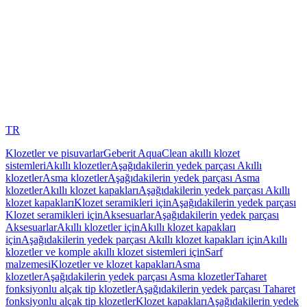
TR
Klozetler ve pisuvarlar
Geberit AquaClean akıllı klozet
sistemleri
Akıllı klozetler
Aşağıdakilerin yedek parçası Akıllı
klozetler
Asma klozetler
Aşağıdakilerin yedek parçası Asma
klozetler
Akıllı klozet kapakları
Aşağıdakilerin yedek parçası Akıllı
klozet kapakları
Klozet seramikleri için
Aşağıdakilerin yedek parçası
Klozet seramikleri için
Aksesuarlar
Aşağıdakilerin yedek parçası
Aksesuarlar
Akıllı klozetler için
Akıllı klozet kapakları
için
Aşağıdakilerin yedek parçası Akıllı klozet kapakları için
Akıllı
klozetler ve komple akıllı klozet sistemleri için
Sarf
malzemesi
Klozetler ve klozet kapakları
Asma
klozetler
Aşağıdakilerin yedek parçası Asma klozetler
Taharet
fonksiyonlu alçak tip klozetler
Aşağıdakilerin yedek parçası Taharet
fonksiyonlu alçak tip klozetler
Klozet kapakları
Aşağıdakilerin yedek