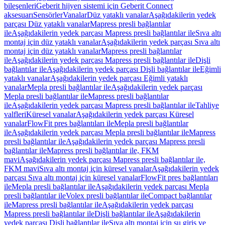
bileşenleri
Geberit hijyen sistemi için Geberit Connect
aksesuarı
Sensörler
Vanalar
Düz yataklı vanalar
Aşağıdakilerin yedek
parçası Düz yataklı vanalar
Mapress presli bağlantılar
ile
Aşağıdakilerin yedek parçası Mapress presli bağlantılar ile
Sıva altı
montaj için düz yataklı vanalar
Aşağıdakilerin yedek parçası Sıva altı
montaj için düz yataklı vanalar
Mapress presli bağlantılar
ile
Aşağıdakilerin yedek parçası Mapress presli bağlantılar ile
Dişli
bağlantılar ile
Aşağıdakilerin yedek parçası Dişli bağlantılar ile
Eğimli
yataklı vanalar
Aşağıdakilerin yedek parçası Eğimli yataklı
vanalar
Mepla presli bağlantılar ile
Aşağıdakilerin yedek parçası
Mepla presli bağlantılar ile
Mapress presli bağlantılar
ile
Aşağıdakilerin yedek parçası Mapress presli bağlantılar ile
Tahliye
valfleri
Küresel vanalar
Aşağıdakilerin yedek parçası Küresel
vanalar
FlowFit pres bağlantıları ile
Mepla presli bağlantılar
ile
Aşağıdakilerin yedek parçası Mepla presli bağlantılar ile
Mapress
presli bağlantılar ile
Aşağıdakilerin yedek parçası Mapress presli
bağlantılar ile
Mapress presli bağlantılar ile, FKM
mavi
Aşağıdakilerin yedek parçası Mapress presli bağlantılar ile,
FKM mavi
Sıva altı montaj için küresel vanalar
Aşağıdakilerin yedek
parçası Sıva altı montaj için küresel vanalar
FlowFit pres bağlantıları
ile
Mepla presli bağlantılar ile
Aşağıdakilerin yedek parçası Mepla
presli bağlantılar ile
Volex presli bağlantılar ile
Compact bağlantılar
ile
Mapress presli bağlantılar ile
Aşağıdakilerin yedek parçası
Mapress presli bağlantılar ile
Dişli bağlantılar ile
Aşağıdakilerin
yedek parçası Dişli bağlantılar ile
Sıva altı montaj için su giriş ve