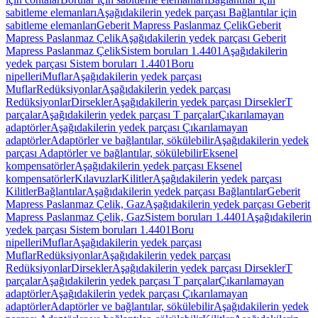
sabitleme elemanları
Aşağıdakilerin yedek parçası Bağlantılar için
sabitleme elemanları
Geberit Mapress Paslanmaz Çelik
Geberit
Mapress Paslanmaz Çelik
Aşağıdakilerin yedek parçası Geberit
Mapress Paslanmaz Çelik
Sistem boruları 1.4401
Aşağıdakilerin
yedek parçası Sistem boruları 1.4401
Boru
nipelleri
Muflar
Aşağıdakilerin yedek parçası
Muflar
Redüksiyonlar
Aşağıdakilerin yedek parçası
Redüksiyonlar
Dirsekler
Aşağıdakilerin yedek parçası Dirsekler
T
parçalar
Aşağıdakilerin yedek parçası T parçalar
Çıkarılamayan
adaptörler
Aşağıdakilerin yedek parçası Çıkarılamayan
adaptörler
Adaptörler ve bağlantılar, sökülebilir
Aşağıdakilerin yedek
parçası Adaptörler ve bağlantılar, sökülebilir
Eksenel
kompensatörler
Aşağıdakilerin yedek parçası Eksenel
kompensatörler
Kılavuzlar
Kilitler
Aşağıdakilerin yedek parçası
Kilitler
Bağlantılar
Aşağıdakilerin yedek parçası Bağlantılar
Geberit
Mapress Paslanmaz Çelik, Gaz
Aşağıdakilerin yedek parçası Geberit
Mapress Paslanmaz Çelik, Gaz
Sistem boruları 1.4401
Aşağıdakilerin
yedek parçası Sistem boruları 1.4401
Boru
nipelleri
Muflar
Aşağıdakilerin yedek parçası
Muflar
Redüksiyonlar
Aşağıdakilerin yedek parçası
Redüksiyonlar
Dirsekler
Aşağıdakilerin yedek parçası Dirsekler
T
parçalar
Aşağıdakilerin yedek parçası T parçalar
Çıkarılamayan
adaptörler
Aşağıdakilerin yedek parçası Çıkarılamayan
adaptörler
Adaptörler ve bağlantılar, sökülebilir
Aşağıdakilerin yedek