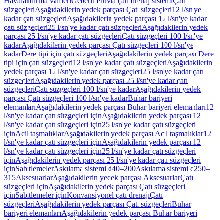
Havalandırma valfleri
Geberit Pluvia çatı drenaj sistemi
Çatı
süzgeçleri
Aşağıdakilerin yedek parçası Çatı süzgeçleri
12 l/sn'ye
kadar çatı süzgeçleri
Aşağıdakilerin yedek parçası 12 l/sn'ye kadar
çatı süzgeçleri
25 l/sn'ye kadar çatı süzgeçleri
Aşağıdakilerin yedek
parçası 25 l/sn'ye kadar çatı süzgeçleri
Çatı süzgeçleri 100 l/sn'ye
kadar
Aşağıdakilerin yedek parçası Çatı süzgeçleri 100 l/sn'ye
kadar
Dere tipi için çatı süzgeçleri
Aşağıdakilerin yedek parçası Dere
tipi için çatı süzgeçleri
12 l/sn'ye kadar çatı süzgeçleri
Aşağıdakilerin
yedek parçası 12 l/sn'ye kadar çatı süzgeçleri
25 l/sn'ye kadar çatı
süzgeçleri
Aşağıdakilerin yedek parçası 25 l/sn'ye kadar çatı
süzgeçleri
Çatı süzgeçleri 100 l/sn'ye kadar
Aşağıdakilerin yedek
parçası Çatı süzgeçleri 100 l/sn'ye kadar
Buhar bariyeri
elemanları
Aşağıdakilerin yedek parçası Buhar bariyeri elemanları
12
l/sn'ye kadar çatı süzgeçleri için
Aşağıdakilerin yedek parçası 12
l/sn'ye kadar çatı süzgeçleri için
25 l/sn'ye kadar çatı süzgeçleri
için
Acil taşmalıklar
Aşağıdakilerin yedek parçası Acil taşmalıklar
12
l/sn'ye kadar çatı süzgeçleri için
Aşağıdakilerin yedek parçası 12
l/sn'ye kadar çatı süzgeçleri için
25 l/sn'ye kadar çatı süzgeçleri
için
Aşağıdakilerin yedek parçası 25 l/sn'ye kadar çatı süzgeçleri
için
Sabitlemeler
Askılama sistemi d40–200
Askılama sistemi d250–
315
Aksesuarlar
Aşağıdakilerin yedek parçası Aksesuarlar
Çatı
süzgeçleri için
Aşağıdakilerin yedek parçası Çatı süzgeçleri
için
Sabitlemeler için
Konvansiyonel çatı drenajı
Çatı
süzgeçleri
Aşağıdakilerin yedek parçası Çatı süzgeçleri
Buhar
bariyeri elemanları
Aşağıdakilerin yedek parçası Buhar bariyeri