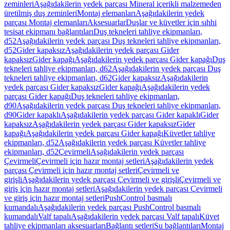
zeminleri
Aşağıdakilerin yedek parçası Mineral içerikli malzemeden
üretilmiş duş zeminleri
Montaj elemanları
Aşağıdakilerin yedek
parçası Montaj elemanları
Aksesuarlar
Duşlar ve küvetler için sıhhi
tesisat ekipmanı bağlantıları
Duş tekneleri tahliye ekipmanları,
d52
Aşağıdakilerin yedek parçası Duş tekneleri tahliye ekipmanları,
d52
Gider kapaksız
Aşağıdakilerin yedek parçası Gider
kapaksız
Gider kapağı
Aşağıdakilerin yedek parçası Gider kapağı
Duş
tekneleri tahliye ekipmanları, d62
Aşağıdakilerin yedek parçası Duş
tekneleri tahliye ekipmanları, d62
Gider kapaksız
Aşağıdakilerin
yedek parçası Gider kapaksız
Gider kapağı
Aşağıdakilerin yedek
parçası Gider kapağı
Duş tekneleri tahliye ekipmanları,
d90
Aşağıdakilerin yedek parçası Duş tekneleri tahliye ekipmanları,
d90
Gider kapaklı
Aşağıdakilerin yedek parçası Gider kapaklı
Gider
kapaksız
Aşağıdakilerin yedek parçası Gider kapaksız
Gider
kapağı
Aşağıdakilerin yedek parçası Gider kapağı
Küvetler tahliye
ekipmanları, d52
Aşağıdakilerin yedek parçası Küvetler tahliye
ekipmanları, d52
Çevirmeli
Aşağıdakilerin yedek parçası
Çevirmeli
Çevirmeli için hazır montaj setleri
Aşağıdakilerin yedek
parçası Çevirmeli için hazır montaj setleri
Çevirmeli ve
girişli
Aşağıdakilerin yedek parçası Çevirmeli ve girişli
Çevirmeli ve
giriş için hazır montaj setleri
Aşağıdakilerin yedek parçası Çevirmeli
ve giriş için hazır montaj setleri
PushControl basmalı
kumandalı
Aşağıdakilerin yedek parçası PushControl basmalı
kumandalı
Valf tapalı
Aşağıdakilerin yedek parçası Valf tapalı
Küvet
tahliye ekipmanları aksesuarları
Bağlantı setleri
Su bağlantıları
Montaj