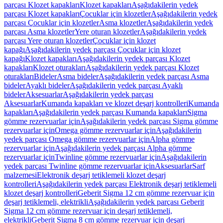
parçası Klozet kapakları
Klozet kapakları
Aşağıdakilerin yedek
parçası Klozet kapakları
Çocuklar için klozetler
Aşağıdakilerin yedek
parçası Çocuklar için klozetler
Asma klozetler
Aşağıdakilerin yedek
parçası Asma klozetler
Yere oturan klozetler
Aşağıdakilerin yedek
parçası Yere oturan klozetler
Çocuklar için klozet
kapağı
Aşağıdakilerin yedek parçası Çocuklar için klozet
kapağı
Klozet kapakları
Aşağıdakilerin yedek parçası Klozet
kapakları
Klozet oturakları
Aşağıdakilerin yedek parçası Klozet
oturakları
Bideler
Asma bideler
Aşağıdakilerin yedek parçası Asma
bideler
Ayaklı bideler
Aşağıdakilerin yedek parçası Ayaklı
bideler
Aksesuarlar
Aşağıdakilerin yedek parçası
Aksesuarlar
Kumanda kapakları ve klozet deşarj kontrolleri
Kumanda
kapakları
Aşağıdakilerin yedek parçası Kumanda kapakları
Sigma
gömme rezervuarlar için
Aşağıdakilerin yedek parçası Sigma gömme
rezervuarlar için
Omega gömme rezervuarlar için
Aşağıdakilerin
yedek parçası Omega gömme rezervuarlar için
Alpha gömme
rezervuarlar için
Aşağıdakilerin yedek parçası Alpha gömme
rezervuarlar için
Twinline gömme rezervuarlar için
Aşağıdakilerin
yedek parçası Twinline gömme rezervuarlar için
Aksesuarlar
Sarf
malzemesi
Elektronik deşarj tetiklemeli klozet deşarj
kontrolleri
Aşağıdakilerin yedek parçası Elektronik deşarj tetiklemeli
klozet deşarj kontrolleri
Geberit Sigma 12 cm gömme rezervuar için
deşarj tetiklemeli, elektrikli
Aşağıdakilerin yedek parçası Geberit
Sigma 12 cm gömme rezervuar için deşarj tetiklemeli,
elektrikli
Geberit Sigma 8 cm gömme rezervuar için deşarj