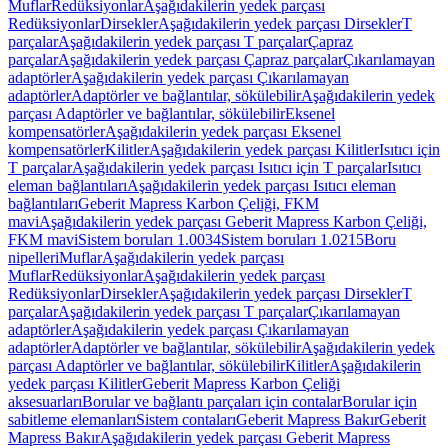
Muflar
Redüksiyonlar
Aşağıdakilerin yedek parçası
Redüksiyonlar
Dirsekler
Aşağıdakilerin yedek parçası Dirsekler
T
parçalar
Aşağıdakilerin yedek parçası T parçalar
Çapraz
parçalar
Aşağıdakilerin yedek parçası Çapraz parçalar
Çıkarılamayan
adaptörler
Aşağıdakilerin yedek parçası Çıkarılamayan
adaptörler
Adaptörler ve bağlantılar, sökülebilir
Aşağıdakilerin yedek
parçası Adaptörler ve bağlantılar, sökülebilir
Eksenel
kompensatörler
Aşağıdakilerin yedek parçası Eksenel
kompensatörler
Kilitler
Aşağıdakilerin yedek parçası Kilitler
Isıtıcı için
T parçalar
Aşağıdakilerin yedek parçası Isıtıcı için T parçalar
Isıtıcı
eleman bağlantıları
Aşağıdakilerin yedek parçası Isıtıcı eleman
bağlantıları
Geberit Mapress Karbon Çeliği, FKM
mavi
Aşağıdakilerin yedek parçası Geberit Mapress Karbon Çeliği,
FKM mavi
Sistem boruları 1.0034
Sistem boruları 1.0215
Boru
nipelleri
Muflar
Aşağıdakilerin yedek parçası
Muflar
Redüksiyonlar
Aşağıdakilerin yedek parçası
Redüksiyonlar
Dirsekler
Aşağıdakilerin yedek parçası Dirsekler
T
parçalar
Aşağıdakilerin yedek parçası T parçalar
Çıkarılamayan
adaptörler
Aşağıdakilerin yedek parçası Çıkarılamayan
adaptörler
Adaptörler ve bağlantılar, sökülebilir
Aşağıdakilerin yedek
parçası Adaptörler ve bağlantılar, sökülebilir
Kilitler
Aşağıdakilerin
yedek parçası Kilitler
Geberit Mapress Karbon Çeliği
aksesuarları
Borular ve bağlantı parçaları için contalar
Borular için
sabitleme elemanları
Sistem contaları
Geberit Mapress Bakır
Geberit
Mapress Bakır
Aşağıdakilerin yedek parçası Geberit Mapress