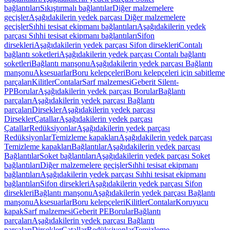
bağlantıları
Sıkıştırmalı bağlantılar
Diğer malzemelere
geçişler
Aşağıdakilerin yedek parçası Diğer malzemelere
geçişler
Sıhhi tesisat ekipmanı bağlantıları
Aşağıdakilerin yedek
parçası Sıhhi tesisat ekipmanı bağlantıları
Sifon
dirsekleri
Aşağıdakilerin yedek parçası Sifon dirsekleri
Contalı
bağlantı soketleri
Aşağıdakilerin yedek parçası Contalı bağlantı
soketleri
Bağlantı manşonu
Aşağıdakilerin yedek parçası Bağlantı
manşonu
Aksesuarlar
Boru kelepçeleri
Boru kelepçeleri için sabitleme
parçaları
Kilitler
Contalar
Sarf malzemesi
Geberit Silent-
PP
Borular
Aşağıdakilerin yedek parçası Borular
Bağlantı
parçaları
Aşağıdakilerin yedek parçası Bağlantı
parçaları
Dirsekler
Aşağıdakilerin yedek parçası
Dirsekler
Çatallar
Aşağıdakilerin yedek parçası
Çatallar
Redüksiyonlar
Aşağıdakilerin yedek parçası
Redüksiyonlar
Temizleme kapakları
Aşağıdakilerin yedek parçası
Temizleme kapakları
Bağlantılar
Aşağıdakilerin yedek parçası
Bağlantılar
Soket bağlantıları
Aşağıdakilerin yedek parçası Soket
bağlantıları
Diğer malzemelere geçişler
Sıhhi tesisat ekipmanı
bağlantıları
Aşağıdakilerin yedek parçası Sıhhi tesisat ekipmanı
bağlantıları
Sifon dirsekleri
Aşağıdakilerin yedek parçası Sifon
dirsekleri
Bağlantı manşonu
Aşağıdakilerin yedek parçası Bağlantı
manşonu
Aksesuarlar
Boru kelepçeleri
Kilitler
Contalar
Koruyucu
kapak
Sarf malzemesi
Geberit PE
Borular
Bağlantı
parçaları
Aşağıdakilerin yedek parçası Bağlantı
parçaları
Dirsekler
Çatallar
Redüksiyonlar
Temizleme