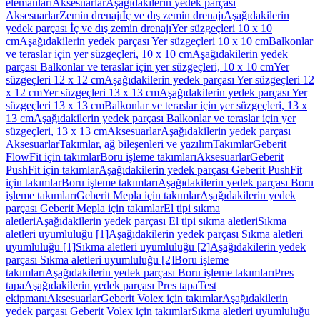
elemanları
Aksesuarlar
Aşağıdakilerin yedek parçası
Aksesuarlar
Zemin drenajı
İç ve dış zemin drenajı
Aşağıdakilerin
yedek parçası İç ve dış zemin drenajı
Yer süzgeçleri 10 x 10
cm
Aşağıdakilerin yedek parçası Yer süzgeçleri 10 x 10 cm
Balkonlar
ve teraslar için yer süzgeçleri, 10 x 10 cm
Aşağıdakilerin yedek
parçası Balkonlar ve teraslar için yer süzgeçleri, 10 x 10 cm
Yer
süzgeçleri 12 x 12 cm
Aşağıdakilerin yedek parçası Yer süzgeçleri 12
x 12 cm
Yer süzgeçleri 13 x 13 cm
Aşağıdakilerin yedek parçası Yer
süzgeçleri 13 x 13 cm
Balkonlar ve teraslar için yer süzgeçleri, 13 x
13 cm
Aşağıdakilerin yedek parçası Balkonlar ve teraslar için yer
süzgeçleri, 13 x 13 cm
Aksesuarlar
Aşağıdakilerin yedek parçası
Aksesuarlar
Takımlar, ağ bileşenleri ve yazılım
Takımlar
Geberit
FlowFit için takımlar
Boru işleme takımları
Aksesuarlar
Geberit
PushFit için takımlar
Aşağıdakilerin yedek parçası Geberit PushFit
için takımlar
Boru işleme takımları
Aşağıdakilerin yedek parçası Boru
işleme takımları
Geberit Mepla için takımlar
Aşağıdakilerin yedek
parçası Geberit Mepla için takımlar
El tipi sıkma
aletleri
Aşağıdakilerin yedek parçası El tipi sıkma aletleri
Sıkma
aletleri uyumluluğu [1]
Aşağıdakilerin yedek parçası Sıkma aletleri
uyumluluğu [1]
Sıkma aletleri uyumluluğu [2]
Aşağıdakilerin yedek
parçası Sıkma aletleri uyumluluğu [2]
Boru işleme
takımları
Aşağıdakilerin yedek parçası Boru işleme takımları
Pres
tapa
Aşağıdakilerin yedek parçası Pres tapa
Test
ekipmanı
Aksesuarlar
Geberit Volex için takımlar
Aşağıdakilerin
yedek parçası Geberit Volex için takımlar
Sıkma aletleri uyumluluğu