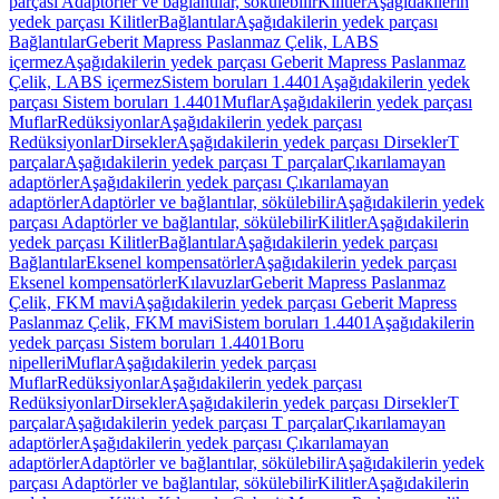
parçası Adaptörler ve bağlantılar, sökülebilir
Kilitler
Aşağıdakilerin
yedek parçası Kilitler
Bağlantılar
Aşağıdakilerin yedek parçası
Bağlantılar
Geberit Mapress Paslanmaz Çelik, LABS
içermez
Aşağıdakilerin yedek parçası Geberit Mapress Paslanmaz
Çelik, LABS içermez
Sistem boruları 1.4401
Aşağıdakilerin yedek
parçası Sistem boruları 1.4401
Muflar
Aşağıdakilerin yedek parçası
Muflar
Redüksiyonlar
Aşağıdakilerin yedek parçası
Redüksiyonlar
Dirsekler
Aşağıdakilerin yedek parçası Dirsekler
T
parçalar
Aşağıdakilerin yedek parçası T parçalar
Çıkarılamayan
adaptörler
Aşağıdakilerin yedek parçası Çıkarılamayan
adaptörler
Adaptörler ve bağlantılar, sökülebilir
Aşağıdakilerin yedek
parçası Adaptörler ve bağlantılar, sökülebilir
Kilitler
Aşağıdakilerin
yedek parçası Kilitler
Bağlantılar
Aşağıdakilerin yedek parçası
Bağlantılar
Eksenel kompensatörler
Aşağıdakilerin yedek parçası
Eksenel kompensatörler
Kılavuzlar
Geberit Mapress Paslanmaz
Çelik, FKM mavi
Aşağıdakilerin yedek parçası Geberit Mapress
Paslanmaz Çelik, FKM mavi
Sistem boruları 1.4401
Aşağıdakilerin
yedek parçası Sistem boruları 1.4401
Boru
nipelleri
Muflar
Aşağıdakilerin yedek parçası
Muflar
Redüksiyonlar
Aşağıdakilerin yedek parçası
Redüksiyonlar
Dirsekler
Aşağıdakilerin yedek parçası Dirsekler
T
parçalar
Aşağıdakilerin yedek parçası T parçalar
Çıkarılamayan
adaptörler
Aşağıdakilerin yedek parçası Çıkarılamayan
adaptörler
Adaptörler ve bağlantılar, sökülebilir
Aşağıdakilerin yedek
parçası Adaptörler ve bağlantılar, sökülebilir
Kilitler
Aşağıdakilerin