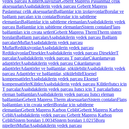
yedek parçası Kilitler
Kılavuzlar
Geberit Mapress Paslanmaz çelik
aksesuarları
Aşağıdakilerin yedek parçası Geberit Mapress
Paslanmaz çelik aksesuarları
Bağlantılar için izolasyonlar
Borular ve
bağlantı parçaları için contalar
Borular için sabitleme
elemanları
Bağlantılar için sabitleme elemanları
Aşağıdakilerin yedek
parçası Bağlantılar için sabitleme elemanları
Sistem contaları
Flanş
bağlantıları için cıvata setleri
Geberit Mapress Therm
Therm sistem
boruları
Bağlantı parçaları
Aşağıdakilerin yedek parçası Bağlantı
parçaları
Muflar
Aşağıdakilerin yedek parçası
Muflar
Redüksiyonlar
Aşağıdakilerin yedek parçası
Redüksiyonlar
Dirsekler
Aşağıdakilerin yedek parçası Dirsekler
T
parçalar
Aşağıdakilerin yedek parçası T parçalar
Çıkarılamayan
adaptörler
Aşağıdakilerin yedek parçası Çıkarılamayan
adaptörler
Adaptörler ve bağlantılar, sökülebilir
Aşağıdakilerin yedek
parçası Adaptörler ve bağlantılar, sökülebilir
Eksenel
kompensatörler
Aşağıdakilerin yedek parçası Eksenel
kompensatörler
Kilitler
Aşağıdakilerin yedek parçası Kilitler
Isıtıcı için
T parçalar
Aşağıdakilerin yedek parçası Isıtıcı için T parçalar
Isıtıcı
eleman bağlantıları
Aşağıdakilerin yedek parçası Isıtıcı eleman
bağlantıları
Geberit Mapress Therm aksesuarları
Sistem contaları
Flanş
bağlantıları için cıvata setleri
Borular için sabitleme
elemanları
Geberit Mapress Karbon Çeliği
Geberit Mapress Karbon
Çeliği
Aşağıdakilerin yedek parçası Geberit Mapress Karbon
Çeliği
Sistem boruları 1.0034
Sistem boruları 1.0215
Boru
nipelleri
Muflar
Aşağıdakilerin yedek parçası