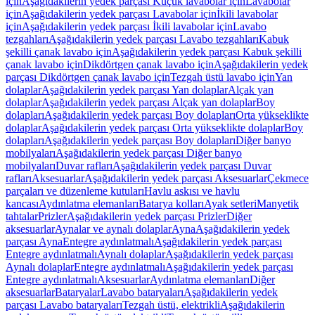
için
Aşağıdakilerin yedek parçası Küçük lavabolar için
Lavabolar
için
Aşağıdakilerin yedek parçası Lavabolar için
İkili lavabolar
için
Aşağıdakilerin yedek parçası İkili lavabolar için
Lavabo
tezgahları
Aşağıdakilerin yedek parçası Lavabo tezgahları
Kabuk
şekilli çanak lavabo için
Aşağıdakilerin yedek parçası Kabuk şekilli
çanak lavabo için
Dikdörtgen çanak lavabo için
Aşağıdakilerin yedek
parçası Dikdörtgen çanak lavabo için
Tezgah üstü lavabo için
Yan
dolaplar
Aşağıdakilerin yedek parçası Yan dolaplar
Alçak yan
dolaplar
Aşağıdakilerin yedek parçası Alçak yan dolaplar
Boy
dolapları
Aşağıdakilerin yedek parçası Boy dolapları
Orta yükseklikte
dolaplar
Aşağıdakilerin yedek parçası Orta yükseklikte dolaplar
Boy
dolapları
Aşağıdakilerin yedek parçası Boy dolapları
Diğer banyo
mobilyaları
Aşağıdakilerin yedek parçası Diğer banyo
mobilyaları
Duvar rafları
Aşağıdakilerin yedek parçası Duvar
rafları
Aksesuarlar
Aşağıdakilerin yedek parçası Aksesuarlar
Çekmece
parçaları ve düzenleme kutuları
Havlu askısı ve havlu
kancası
Aydınlatma elemanları
Batarya kolları
Ayak setleri
Manyetik
tahtalar
Prizler
Aşağıdakilerin yedek parçası Prizler
Diğer
aksesuarlar
Aynalar ve aynalı dolaplar
Ayna
Aşağıdakilerin yedek
parçası Ayna
Entegre aydınlatmalı
Aşağıdakilerin yedek parçası
Entegre aydınlatmalı
Aynalı dolaplar
Aşağıdakilerin yedek parçası
Aynalı dolaplar
Entegre aydınlatmalı
Aşağıdakilerin yedek parçası
Entegre aydınlatmalı
Aksesuarlar
Aydınlatma elemanları
Diğer
aksesuarlar
Bataryalar
Lavabo bataryaları
Aşağıdakilerin yedek
parçası Lavabo bataryaları
Tezgah üstü, elektrikli
Aşağıdakilerin