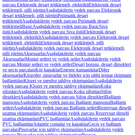
parçası Elektronik deşarj tetiklemeli, elektrikli
Elektronik deşarj
tetiklemeli, pilli işletim
Aşağıdakilerin yedek parçası Elektronik
deşarj tetiklemeli, pilli işletim
Pnömatik deşarj
tetiklemeli
Aşağıdakilerin yedek parçası Pnömatik deşarj
tetiklemeli
Basic
Aşağıdakilerin yedek parçası Basic
Sıva
üstü
Aşağıdakilerin yedek parçası Sıva üstü
Elektronik deşarj
tetiklemeli, elektrikli
Aşağıdakilerin yedek parçası Elektronik deşarj
tetiklemeli, elektrikli
Elektronik deşarj tetiklemeli, pilli
işletim
Aşağıdakilerin yedek parçası Elektronik deşarj tetiklemeli,
pilli işletim
Aksesuarlar
Aşağıdakilerin yedek parçası
Aksesuarlar
Montaj setleri ve yedek setler
Aşağıdakilerin yedek
parçası Montaj setleri ve yedek setler
Deşarj borusu, deşarj dirsekleri
ve geçiş parçaları
Kör kapaklar
Entegre kumandalar
Diğer
aksesuarlar
Klozetler, pisuvarlar ve bideler için sıhhi tesisat ekipmanı
bağlantıları
Klozet ve menfez tahliye ekipmanları
Aşağıdakilerin
yedek parçası Klozet ve menfez tahliye ekipmanları
Koku
sifonları
Aşağıdakilerin yedek parçası Koku sifonları
Sifon
dirsekleri
Aşağıdakilerin yedek parçası Sifon dirsekleri
Bağlantı
manşonu
Aşağıdakilerin yedek parçası Bağlantı manşonu
Bağlantı
setleri
Aşağıdakilerin yedek parçası Bağlantı setleri
Rezervuar dirseği
uzatma ekipmanları
Aşağıdakilerin yedek parçası Rezervuar dirseği
uzatma ekipmanları
PVC bağlantılar
Aşağıdakilerin yedek parçası
PVC bağlantılar
Adaptör contalar ve kapaklar
Geçiş ve bağlantı
parçaları
Pisuvarlar için tahliye ekipmanları
Aşağıdakilerin yedek
parçası Pisuvarlar için tahliye ekipmanları
Pisuvar