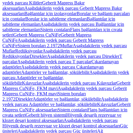
yedek parçası Kilitler
Geberit Mapress Bakır
aksesuarları
Aşağıdakilerin yedek parçası Geberit Mapress Bakır
aksesuarları
Bağlantılar için izolasyonlar
Borular ve bağlantı parçaları
için contalar
Borular için sabitleme elemanları
Bağlantılar için
sabitleme elemanları
Aşağıdakilerin yedek parçası Bağlantılar için
sabitleme elemanları
Sistem contaları
Flanş bağlantıları için cıvata
setleri
Geberit Mapress CuNiFe
Geberit Mapress
CuNiFe
Aşağıdakilerin yedek parçası Geberit Mapress
CuNiFe
Sistem boruları 2.1972
Muflar
Aşağıdakilerin yedek parçası
Muflar
Redüksiyonlar
Aşağıdakilerin yedek parçası
Redüksiyonlar
Dirsekler
Aşağıdakilerin yedek parçası Dirsekler
T
parçalar
Aşağıdakilerin yedek parçası T parçalar
Çıkarılamayan
adaptörler
Aşağıdakilerin yedek parçası Çıkarılamayan
adaptörler
Adaptörler ve bağlantılar, sökülebilir
Aşağıdakilerin yedek
parçası Adaptörler ve bağlantılar,
sökülebilir
Kılavuzlar
Aşağıdakilerin yedek parçası Kılavuzlar
Geberit
Mapress CuNiFe, FKM mavi
Aşağıdakilerin yedek parçası Geberit
Mapress CuNiFe, FKM mavi
Sistem boruları
2.1972
Dirsekler
Adaptörler ve bağlantılar, sökülebilir
Aşağıdakilerin
yedek parçası Adaptörler ve bağlantılar, sökülebilir
Kılavuzlar
Geberit
Mapress CuNiFe aksesuarları
Sistem contaları
Flanş bağlantıları için
cıvata setleri
Geberit hijyen sistemi
Hijyenik deşarjlı rezervuar ve
klozet deşarj kontrol aksesuarları
Aşağıdakilerin yedek parçası
Hijyenik deşarjlı rezervuar ve klozet deşarj kontrol aksesuarları
Güç
üniteleri
Aşağıdakilerin yedek parçası Güç üniteleri
Ağ