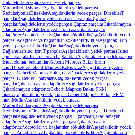
Bakır
Muflar
Aşağıdakilerin yedek parçası
Muflar
Redüksiyonlar
Aşağıdakilerin yedek parçası
Redüksiyonlar
Dirsekler
Aşağıdakilerin yedek parçası Dirsekler
T
parçalar
Aşağıdakilerin yedek parçası T parçalar
Çapraz
parçalar
Aşağıdakilerin yedek parçası Çapraz parçalar
Çıkarılamayan
adaptörler
Aşağıdakilerin yedek parçası Çıkarılamayan
adaptörler
Adaptörler ve bağlantılar, sökülebilir
Aşağıdakilerin yedek
parçası Adaptörler ve bağlantılar, sökülebilir
Kilitler
Aşağıdakilerin
yedek parçası Kilitler
Bağlantılar
Aşağıdakilerin yedek parçası
Bağlantılar
Isıtıcı için T parçalar
Aşağıdakilerin yedek parçası Isıtıcı
için T parçalar
Isıtıcı eleman bağlantıları
Aşağıdakilerin yedek parçası
Isıtıcı eleman bağlantıları
Geberit Mapress Bakır, krom
kaplı
Dirsekler
Geberit Mapress Bakır, Gaz
Aşağıdakilerin yedek
parçası Geberit Mapress Bakır, Gaz
Dirsekler
Aşağıdakilerin yedek
parçası Dirsekler
T parçalar
Aşağıdakilerin yedek parçası T
parçalar
Çıkarılamayan adaptörler
Aşağıdakilerin yedek parçası
Çıkarılamayan adaptörler
Geberit Mapress Bakır, FKM
mavi
Aşağıdakilerin yedek parçası Geberit Mapress Bakır, FKM
mavi
Muflar
Aşağıdakilerin yedek parçası
Muflar
Redüksiyonlar
Aşağıdakilerin yedek parçası
Redüksiyonlar
Dirsekler
Aşağıdakilerin yedek parçası Dirsekler
T
parçalar
Aşağıdakilerin yedek parçası T parçalar
Çıkarılamayan
adaptörler
Aşağıdakilerin yedek parçası Çıkarılamayan
adaptörler
Adaptörler ve bağlantılar, sökülebilir
Aşağıdakilerin yedek
parçası Adaptörler ve bağlantılar, sökülebilir
Kilitler
Aşağıdakilerin