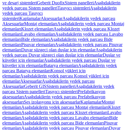
ve deşarj sistemleri
Geberit Duofix
Sistem panelleri
Aşağıdakilerin
yedek parçası Sistem panelleri
Taşıyıcı sistemleri
Aşağıdakilerin
yedek parçası Taşıyıcı
sistemleri
Kaplamalar
Aksesuarlar
Aşağıdakilerin yedek parçası
Aksesuarlar
Montaj elemanları
Aşağıdakilerin yedek parçası Montaj
elemanları
Klozet elemanları
Aşağıdakilerin yedek parçası Klozet
elemanları
Lavabo elemanları
Aşağıdakilerin yedek parçası Lavabo
elemanları
Bide elemanları
Aşağıdakilerin yedek parçası Bide
elemanları
Pisuvar elemanları
Aşağıdakilerin yedek parçası Pisuvar
elemanları
Duvar süzgeci olan duşlar için elemanlar
Aşağıdakilerin
yedek parçası Duvar süzgeci olan duşlar için elemanlar
Duşlar ve
küvetler için elemanlar
Aşağıdakilerin yedek parçası Duşlar ve
küvetler için elemanlar
Batarya elemanları
Aşağıdakilerin yedek
parçası Batarya elemanları
Konsol yükleri için
elemanlar
Aşağıdakilerin yedek parçası Konsol yükleri için
elemanlar
Aksesuarlar
Aşağıdakilerin yedek parçası
Aksesuarlar
Geberit GIS
Sistem panelleri
Aşağıdakilerin yedek
parçası Sistem panelleri
Taşıyıcı sistemleri
Prefabrikasyon
aksesuarları
Aşağıdakilerin yedek parçası Prefabrikasyon
aksesuarları
Ses izolasyonu için aksesuarlar
Kaplamalar
Montaj
elemanları
Aşağıdakilerin yedek parçası Montaj elemanları
Klozet
elemanları
Aşağıdakilerin yedek parçası Klozet elemanları
Lavabo
elemanları
Aşağıdakilerin yedek parçası Lavabo elemanları
Bide
elemanları
Aşağıdakilerin yedek parçası Bide elemanları
Pisuvar
elemanları
Aşağıdakilerin yedek parçası Pisuvar elemanları
Duvar