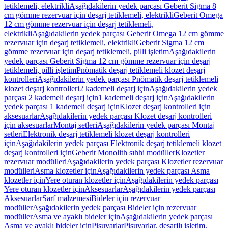
tetiklemeli, elektrikli
Aşağıdakilerin yedek parçası Geberit Sigma 8
cm gömme rezervuar için deşarj tetiklemeli, elektrikli
Geberit Omega
12 cm gömme rezervuar için deşarj tetiklemeli,
elektrikli
Aşağıdakilerin yedek parçası Geberit Omega 12 cm gömme
rezervuar için deşarj tetiklemeli, elektrikli
Geberit Sigma 12 cm
gömme rezervuar için deşarj tetiklemeli, pilli işletim
Aşağıdakilerin
yedek parçası Geberit Sigma 12 cm gömme rezervuar için deşarj
tetiklemeli, pilli işletim
Pnömatik deşarj tetiklemeli klozet deşarj
kontrolleri
Aşağıdakilerin yedek parçası Pnömatik deşarj tetiklemeli
klozet deşarj kontrolleri
2 kademeli deşarj için
Aşağıdakilerin yedek
parçası 2 kademeli deşarj için
1 kademeli deşarj için
Aşağıdakilerin
yedek parçası 1 kademeli deşarj için
Klozet deşarj kontrolleri için
aksesuarlar
Aşağıdakilerin yedek parçası Klozet deşarj kontrolleri
için aksesuarlar
Montaj setleri
Aşağıdakilerin yedek parçası Montaj
setleri
Elektronik deşarj tetiklemeli klozet deşarj kontrolleri
için
Aşağıdakilerin yedek parçası Elektronik deşarj tetiklemeli klozet
deşarj kontrolleri için
Geberit Monolith sıhhi modüller
Klozetler
rezervuar modülleri
Aşağıdakilerin yedek parçası Klozetler rezervuar
modülleri
Asma klozetler için
Aşağıdakilerin yedek parçası Asma
klozetler için
Yere oturan klozetler için
Aşağıdakilerin yedek parçası
Yere oturan klozetler için
Aksesuarlar
Aşağıdakilerin yedek parçası
Aksesuarlar
Sarf malzemesi
Bideler için rezervuar
modüller
Aşağıdakilerin yedek parçası Bideler için rezervuar
modüller
Asma ve ayaklı bideler için
Aşağıdakilerin yedek parçası
Asma ve ayaklı bideler için
Pisuvarlar
Pisuvarlar, deşarjlı işletim,