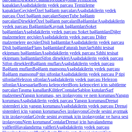
kapakları
Aşağıdakilerin yedek parçası Temizleme
kapakları
Geçişler
Özel bağlantı parçaları
Aşağıdakilerin yedek
parçası Özel bağlantı parçaları
SuperTube bağlantı
parçaları
Dirsekler
Özel bağlantı parçaları
Bağlantılar
Aşağıdakilerin
yedek parçası Bağlantılar
Kaynak bağlantıları
Soket
bağlantıları
Aşağıdakilerin yedek parçası Soket bağlantıları
Diğer
malzemelere geçişler
Aşağıdakilerin yedek parçası Diğer
malzemelere geçişler
Dişli bağlantılar
Aşağıdakilerin yedek parçası
Dişli bağlantılar
Flanş bağlantıları
Faturalı burçlar
Sıhhi tesisat
ekipmanı bağlantıları
Aşağıdakilerin yedek parçası Sıhhi tesisat
ekipmanı bağlantıları
Sifon dirsekleri
Aşağıdakilerin yedek parçası
Sifon dirsekleri
Bağlantı mufları
Aşağıdakilerin yedek parçası
Bağlantı mufları
Bağlantı manşonu
Aşağıdakilerin yedek parçası
Bağlantı manşonu
P tipi sifonlar
Aşağıdakilerin yedek parçası P tipi
sifonlar
Helezon sifonlar
Aşağıdakilerin yedek parçası Helezon
sifonlar
Aksesuarlar
Boru kelepçeleri
Boru kelepçeleri için sabitleme
parçaları
Taşıma kanalları
Kilitler
Contalar
Şablon kutuları
Sarf
malzemesi
Yangın koruması, ses izolasyonu ve nem koruması
Yangın
koruması
Aşağıdakilerin yedek parçası Yangın koruması
Drenaj
sistemleri için yangın koruması
Aşağıdakilerin yedek parçası Drenaj
sistemleri için yangın koruması
Ses izolasyonu
Gövde sesini ayırmak
için izolasyonlar
Gövde sesini ayırmak için izolasyonlar ve hava sesi
izolasyonu
Nem koruması
Contalar
Drenaj için havalandırma
valfleri
Havalandırma valfleri
Aşağıdakilerin yedek parçası