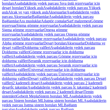
boruları
Aşağıdakilerin yedek parçası Sıva üstü rezervuarlar için
deşarj boruları
Yüksek asılı
Aşağıdakilerin yedek parçası Yüksek
asılı
Alçak ve yarı yüksek asılı
Aksesuarlar
Aşağıdakilerin yedek
parçası Aksesuarlar
Bağlantılar
Aşağıdakilerin yedek parçası
Bağlantılar
Ara musluklar
Adaptör contalar
Sarf malzemesi
Gömme
rezervuar
Sigma gömme rezervuarlar
Aşağıdakilerin yedek parçası
Sigma gömme rezervuarlar
Omega gömme
rezervuarlar
Aşağıdakilerin yedek parçası Omega gömme
rezervuarlar
Alpha gömme rezervuarlar
Aşağıdakilerin yedek parçası
Alpha gömme rezervuarlar
Deşarj boruları
Aksesuarlar
Doldurma ve
deşarj valfleri
Doldurma valfleri
Aşağıdakilerin yedek parçası
Doldurma valfleri
Gömme rezervuarlar için doldurma
valfleri
Aşağıdakilerin yedek parçası Gömme rezervuarlar için
doldurma valfleri
Seramik rezervuarlar için doldurma
valfleri
Aşağıdakilerin yedek parçası Seramik rezervuarlar için
doldurma valfleri
Üniversal rezervuarlar için doldurma
valfleri
Aşağıdakilerin yedek parçası Üniversal rezervuarlar için
doldurma valfleri
Deşarj valfleri
Aşağıdakilerin yedek parçası Deşarj
valfleri
2 kademeli deşarj
Aşağıdakilerin yedek parçası 2 kademeli
deşarj
İç takımlar
Aşağıdakilerin yedek parçası İç takımlar
2 kademeli
deşarj
Aşağıdakilerin yedek parçası 2 kademeli deşarj
Temin
sistemleri
Geberit Mepla
Sistem boruları ML
Aşağıdakilerin yedek
parçası Sistem boruları ML
Isıtma sistem boruları ML
Aşağıdakilerin
yedek parçası Isıtma sistem boruları ML
Bağlantı
parçaları
Aşağıdakilerin yedek parçası Bağlantı