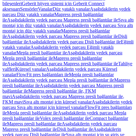
bileşenleri
Geberit hijyen sistemi için Geberit Connect
aksesuarı
Sensörler
Vanalar
Düz yataklı vanalar
Aşağıdakilerin yedek
parçası Düz yataklı vanalar
Mapress presli bağlantılar
ile
Aşağıdakilerin yedek parçası Mapress presli bağlantılar ile
Sıva altı
montaj için düz yataklı vanalar
Aşağıdakilerin yedek parçası Sıva altı
montaj için düz yataklı vanalar
Mapress presli bağlantılar
ile
Aşağıdakilerin yedek parçası Mapress presli bağlantılar ile
Dişli
bağlantılar ile
Aşağıdakilerin yedek parçası Dişli bağlantılar ile
Eğimli
yataklı vanalar
Aşağıdakilerin yedek parçası Eğimli yataklı
vanalar
Mepla presli bağlantılar ile
Aşağıdakilerin yedek parçası
Mepla presli bağlantılar ile
Mapress presli bağlantılar
ile
Aşağıdakilerin yedek parçası Mapress presli bağlantılar ile
Tahliye
valfleri
Küresel vanalar
Aşağıdakilerin yedek parçası Küresel
vanalar
FlowFit pres bağlantıları ile
Mepla presli bağlantılar
ile
Aşağıdakilerin yedek parçası Mepla presli bağlantılar ile
Mapress
presli bağlantılar ile
Aşağıdakilerin yedek parçası Mapress presli
bağlantılar ile
Mapress presli bağlantılar ile, FKM
mavi
Aşağıdakilerin yedek parçası Mapress presli bağlantılar ile,
FKM mavi
Sıva altı montaj için küresel vanalar
Aşağıdakilerin yedek
parçası Sıva altı montaj için küresel vanalar
FlowFit pres bağlantıları
ile
Mepla presli bağlantılar ile
Aşağıdakilerin yedek parçası Mepla
presli bağlantılar ile
Volex presli bağlantılar ile
Compact bağlantılar
ile
Mapress presli bağlantılar ile
Aşağıdakilerin yedek parçası
Mapress presli bağlantılar ile
Dişli bağlantılar ile
Aşağıdakilerin
yedek parçası Dişli bağlantılar ile
Sıva altı montaj için su giriş ve