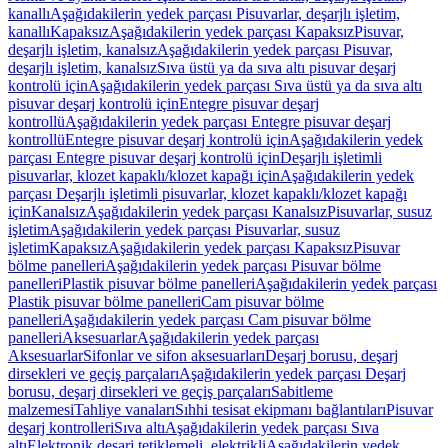
kanallı
Aşağıdakilerin yedek parçası Pisuvarlar, deşarjlı işletim,
kanallı
Kapaksız
Aşağıdakilerin yedek parçası Kapaksız
Pisuvar,
deşarjlı işletim, kanalsız
Aşağıdakilerin yedek parçası Pisuvar,
deşarjlı işletim, kanalsız
Sıva üstü ya da sıva altı pisuvar deşarj
kontrolü için
Aşağıdakilerin yedek parçası Sıva üstü ya da sıva altı
pisuvar deşarj kontrolü için
Entegre pisuvar deşarj
kontrollü
Aşağıdakilerin yedek parçası Entegre pisuvar deşarj
kontrollü
Entegre pisuvar deşarj kontrolü için
Aşağıdakilerin yedek
parçası Entegre pisuvar deşarj kontrolü için
Deşarjlı işletimli
pisuvarlar, klozet kapaklı/klozet kapağı için
Aşağıdakilerin yedek
parçası Deşarjlı işletimli pisuvarlar, klozet kapaklı/klozet kapağı
için
Kanalsız
Aşağıdakilerin yedek parçası Kanalsız
Pisuvarlar, susuz
işletim
Aşağıdakilerin yedek parçası Pisuvarlar, susuz
işletim
Kapaksız
Aşağıdakilerin yedek parçası Kapaksız
Pisuvar
bölme panelleri
Aşağıdakilerin yedek parçası Pisuvar bölme
panelleri
Plastik pisuvar bölme panelleri
Aşağıdakilerin yedek parçası
Plastik pisuvar bölme panelleri
Cam pisuvar bölme
panelleri
Aşağıdakilerin yedek parçası Cam pisuvar bölme
panelleri
Aksesuarlar
Aşağıdakilerin yedek parçası
Aksesuarlar
Sifonlar ve sifon aksesuarları
Deşarj borusu, deşarj
dirsekleri ve geçiş parçaları
Aşağıdakilerin yedek parçası Deşarj
borusu, deşarj dirsekleri ve geçiş parçaları
Sabitleme
malzemesi
Tahliye vanaları
Sıhhi tesisat ekipmanı bağlantıları
Pisuvar
deşarj kontrolleri
Sıva altı
Aşağıdakilerin yedek parçası Sıva
altı
Elektronik deşarj tetiklemeli, elektrikli
Aşağıdakilerin yedek