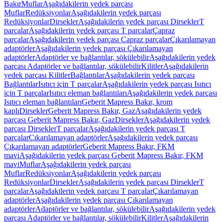
Bakır
Muflar
Aşağıdakilerin yedek parçası
Muflar
Redüksiyonlar
Aşağıdakilerin yedek parçası
Redüksiyonlar
Dirsekler
Aşağıdakilerin yedek parçası Dirsekler
T
parçalar
Aşağıdakilerin yedek parçası T parçalar
Çapraz
parçalar
Aşağıdakilerin yedek parçası Çapraz parçalar
Çıkarılamayan
adaptörler
Aşağıdakilerin yedek parçası Çıkarılamayan
adaptörler
Adaptörler ve bağlantılar, sökülebilir
Aşağıdakilerin yedek
parçası Adaptörler ve bağlantılar, sökülebilir
Kilitler
Aşağıdakilerin
yedek parçası Kilitler
Bağlantılar
Aşağıdakilerin yedek parçası
Bağlantılar
Isıtıcı için T parçalar
Aşağıdakilerin yedek parçası Isıtıcı
için T parçalar
Isıtıcı eleman bağlantıları
Aşağıdakilerin yedek parçası
Isıtıcı eleman bağlantıları
Geberit Mapress Bakır, krom
kaplı
Dirsekler
Geberit Mapress Bakır, Gaz
Aşağıdakilerin yedek
parçası Geberit Mapress Bakır, Gaz
Dirsekler
Aşağıdakilerin yedek
parçası Dirsekler
T parçalar
Aşağıdakilerin yedek parçası T
parçalar
Çıkarılamayan adaptörler
Aşağıdakilerin yedek parçası
Çıkarılamayan adaptörler
Geberit Mapress Bakır, FKM
mavi
Aşağıdakilerin yedek parçası Geberit Mapress Bakır, FKM
mavi
Muflar
Aşağıdakilerin yedek parçası
Muflar
Redüksiyonlar
Aşağıdakilerin yedek parçası
Redüksiyonlar
Dirsekler
Aşağıdakilerin yedek parçası Dirsekler
T
parçalar
Aşağıdakilerin yedek parçası T parçalar
Çıkarılamayan
adaptörler
Aşağıdakilerin yedek parçası Çıkarılamayan
adaptörler
Adaptörler ve bağlantılar, sökülebilir
Aşağıdakilerin yedek
parçası Adaptörler ve bağlantılar, sökülebilir
Kilitler
Aşağıdakilerin