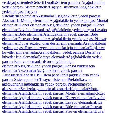
ve deşarj sistemleri
Geberit Duofix
Sistem panelleri
Aşağıdakilerin
yedek parçası Sistem panelleri
Taşıyıcı sistemleri
Aşağıdakilerin
yedek parçası Taşıyıcı
sistemleri
Kaplamalar
Aksesuarlar
Aşağıdakilerin yedek parçası
Aksesuarlar
Montaj elemanları
Aşağıdakilerin yedek parçası Montaj
elemanları
Klozet elemanları
Aşağıdakilerin yedek parçası Klozet
elemanları
Lavabo elemanları
Aşağıdakilerin yedek parçası Lavabo
elemanları
Bide elemanları
Aşağıdakilerin yedek parçası Bide
elemanları
Pisuvar elemanları
Aşağıdakilerin yedek parçası Pisuvar
elemanları
Duvar süzgeci olan duşlar için elemanlar
Aşağıdakilerin
yedek parçası Duvar süzgeci olan duşlar için elemanlar
Duşlar ve
küvetler için elemanlar
Aşağıdakilerin yedek parçası Duşlar ve
küvetler için elemanlar
Batarya elemanları
Aşağıdakilerin yedek
parçası Batarya elemanları
Konsol yükleri için
elemanlar
Aşağıdakilerin yedek parçası Konsol yükleri için
elemanlar
Aksesuarlar
Aşağıdakilerin yedek parçası
Aksesuarlar
Geberit GIS
Sistem panelleri
Aşağıdakilerin yedek
parçası Sistem panelleri
Taşıyıcı sistemleri
Prefabrikasyon
aksesuarları
Aşağıdakilerin yedek parçası Prefabrikasyon
aksesuarları
Ses izolasyonu için aksesuarlar
Kaplamalar
Montaj
elemanları
Aşağıdakilerin yedek parçası Montaj elemanları
Klozet
elemanları
Aşağıdakilerin yedek parçası Klozet elemanları
Lavabo
elemanları
Aşağıdakilerin yedek parçası Lavabo elemanları
Bide
elemanları
Aşağıdakilerin yedek parçası Bide elemanları
Pisuvar
elemanları
Aşağıdakilerin yedek parçası Pisuvar elemanları
Duvar