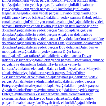
için
Aşağıdakilerin yedek parçası Küçük lavabolar için
Lavabolar
için
Aşağıdakilerin yedek parçası Lavabolar için
İkili lavabolar
için
Aşağıdakilerin yedek parçası İkili lavabolar için
Lavabo
tezgahları
Aşağıdakilerin yedek parçası Lavabo tezgahları
Kabuk
şekilli çanak lavabo için
Aşağıdakilerin yedek parçası Kabuk şekilli
çanak lavabo için
Dikdörtgen çanak lavabo için
Aşağıdakilerin yedek
parçası Dikdörtgen çanak lavabo için
Tezgah üstü lavabo için
Yan
dolaplar
Aşağıdakilerin yedek parçası Yan dolaplar
Alçak yan
dolaplar
Aşağıdakilerin yedek parçası Alçak yan dolaplar
Boy
dolapları
Aşağıdakilerin yedek parçası Boy dolapları
Orta yükseklikte
dolaplar
Aşağıdakilerin yedek parçası Orta yükseklikte dolaplar
Boy
dolapları
Aşağıdakilerin yedek parçası Boy dolapları
Diğer banyo
mobilyaları
Aşağıdakilerin yedek parçası Diğer banyo
mobilyaları
Duvar rafları
Aşağıdakilerin yedek parçası Duvar
rafları
Aksesuarlar
Aşağıdakilerin yedek parçası Aksesuarlar
Çekmece
parçaları ve düzenleme kutuları
Havlu askısı ve havlu
kancası
Aydınlatma elemanları
Batarya kolları
Ayak setleri
Manyetik
tahtalar
Prizler
Aşağıdakilerin yedek parçası Prizler
Diğer
aksesuarlar
Aynalar ve aynalı dolaplar
Ayna
Aşağıdakilerin yedek
parçası Ayna
Entegre aydınlatmalı
Aşağıdakilerin yedek parçası
Entegre aydınlatmalı
Aynalı dolaplar
Aşağıdakilerin yedek parçası
Aynalı dolaplar
Entegre aydınlatmalı
Aşağıdakilerin yedek parçası
Entegre aydınlatmalı
Aksesuarlar
Aydınlatma elemanları
Diğer
aksesuarlar
Bataryalar
Lavabo bataryaları
Aşağıdakilerin yedek
parçası Lavabo bataryaları
Tezgah üstü, elektrikli
Aşağıdakilerin