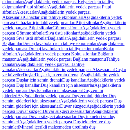
ekipmanları
Aşağıdakilerin yedek parçası Eviyeler için tahliye
ekipmanları
P tipi sifonlar
Aşağıdakilerin yedek parçası P tipi
sifonlar
Aksesuarlar
Aşağıdakilerin yedek parçası
Aksesuarlar
Cihazlar için tahliye ekipmanları
Aşağıdakilerin yedek
parçası Cihazlar için tahliye ekipmanları
P tipi sifonlar
Aşağıdakilerin
yedek parçası P tipi sifonlar
Gömme sifonlar
Aşağıdakilerin yedek
parçası Gömme sifonlar
Sıva üstü sifonlar
Aşağıdakilerin yedek
parçası Sıva üstü sifonlar
Bağlantılar
Aşağıdakilerin yedek parçası
Bağlantılar
Drenaj lavaboları için tahliye ekipmanları
Aşağıdakilerin
yedek parçası Drenaj lavaboları için tahliye ekipmanları
Koku
sifonları
Aşağıdakilerin yedek parçası Koku sifonları
Bağlantı
manşonu
Aşağıdakilerin yedek parçası Bağlantı manşonu
Tahliye
vanaları
Aşağıdakilerin yedek parçası Tahliye
vanaları
Aksesuarlar
Aşağıdakilerin yedek parçası Aksesuarlar
Duşlar
ve küvetler
Duşlar
Duşlar için zemin drenajı
Aşağıdakilerin yedek
parçası Duşlar için zemin drenajı
Duş kanalları
Aşağıdakilerin yedek
parçası Duş kanalları
Duş kanalları için aksesuarlar
Aşağıdakilerin
yedek parçası Duş kanalları için aksesuarlar
Duş zemini
giderleri
Aşağıdakilerin yedek parçası Duş zemini giderleri
Duş
zemini giderleri için aksesuarlar
Aşağıdakilerin yedek parçası Duş
zemini giderleri için aksesuarlar
Duvar süzgeci
Aşağıdakilerin yedek
parçası Duvar süzgeci
Duvar süzgeci aksesuarları
Aşağıdakilerin
yedek parçası Duvar süzgeci aksesuarları
Duş tekneleri ve duş
zeminleri
Aşağıdakilerin yedek parçası Duş tekneleri ve duş
zeminleri
Mineral içerikli malzemeden üretilmiş duş