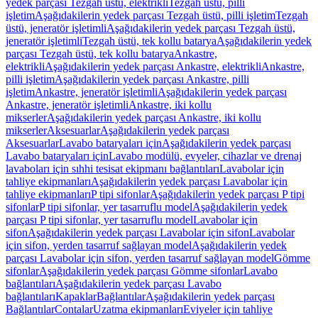
yedek parçası Tezgah üstü, elektrikli
Tezgah üstü, pilli
işletim
Aşağıdakilerin yedek parçası Tezgah üstü, pilli işletim
Tezgah
üstü, jeneratör işletimli
Aşağıdakilerin yedek parçası Tezgah üstü,
jeneratör işletimli
Tezgah üstü, tek kollu batarya
Aşağıdakilerin yedek
parçası Tezgah üstü, tek kollu batarya
Ankastre,
elektrikli
Aşağıdakilerin yedek parçası Ankastre, elektrikli
Ankastre,
pilli işletim
Aşağıdakilerin yedek parçası Ankastre, pilli
işletim
Ankastre, jeneratör işletimli
Aşağıdakilerin yedek parçası
Ankastre, jeneratör işletimli
Ankastre, iki kollu
mikserler
Aşağıdakilerin yedek parçası Ankastre, iki kollu
mikserler
Aksesuarlar
Aşağıdakilerin yedek parçası
Aksesuarlar
Lavabo bataryaları için
Aşağıdakilerin yedek parçası
Lavabo bataryaları için
Lavabo modülü, evyeler, cihazlar ve drenaj
lavaboları için sıhhi tesisat ekipmanı bağlantıları
Lavabolar için
tahliye ekipmanları
Aşağıdakilerin yedek parçası Lavabolar için
tahliye ekipmanları
P tipi sifonlar
Aşağıdakilerin yedek parçası P tipi
sifonlar
P tipi sifonlar, yer tasarruflu model
Aşağıdakilerin yedek
parçası P tipi sifonlar, yer tasarruflu model
Lavabolar için
sifon
Aşağıdakilerin yedek parçası Lavabolar için sifon
Lavabolar
için sifon, yerden tasarruf sağlayan model
Aşağıdakilerin yedek
parçası Lavabolar için sifon, yerden tasarruf sağlayan model
Gömme
sifonlar
Aşağıdakilerin yedek parçası Gömme sifonlar
Lavabo
bağlantıları
Aşağıdakilerin yedek parçası Lavabo
bağlantıları
Kapaklar
Bağlantılar
Aşağıdakilerin yedek parçası
Bağlantılar
Contalar
Uzatma ekipmanları
Eviyeler için tahliye