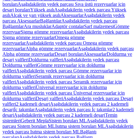
boruları
Aşağıdakilerin yedek parçası Sıva üstü rezervuarlar için
deşarj boruları
Yüksek asılı
Aşağıdakilerin yedek parçası Yüksek
asılı
Alçak ve yarı yüksek asılı
Aksesuarlar
Aşağıdakilerin yedek
parçası Aksesuarlar
Bağlantılar
Aşağıdakilerin yedek parçası
Bağlantılar
Ara musluklar
Adaptör contalar
Sarf malzemesi
Gömme
rezervuar
Sigma gömme rezervuarlar
Aşağıdakilerin yedek parçası
Sigma gömme rezervuarlar
Omega gömme
rezervuarlar
Aşağıdakilerin yedek parçası Omega gömme
rezervuarlar
Alpha gömme rezervuarlar
Aşağıdakilerin yedek parçası
Alpha gömme rezervuarlar
Deşarj boruları
Aksesuarlar
Doldurma ve
deşarj valfleri
Doldurma valfleri
Aşağıdakilerin yedek parçası
Doldurma valfleri
Gömme rezervuarlar için doldurma
valfleri
Aşağıdakilerin yedek parçası Gömme rezervuarlar için
doldurma valfleri
Seramik rezervuarlar için doldurma
valfleri
Aşağıdakilerin yedek parçası Seramik rezervuarlar için
doldurma valfleri
Üniversal rezervuarlar için doldurma
valfleri
Aşağıdakilerin yedek parçası Üniversal rezervuarlar için
doldurma valfleri
Deşarj valfleri
Aşağıdakilerin yedek parçası Deşarj
valfleri
2 kademeli deşarj
Aşağıdakilerin yedek parçası 2 kademeli
deşarj
İç takımlar
Aşağıdakilerin yedek parçası İç takımlar
2 kademeli
deşarj
Aşağıdakilerin yedek parçası 2 kademeli deşarj
Temin
sistemleri
Geberit Mepla
Sistem boruları ML
Aşağıdakilerin yedek
parçası Sistem boruları ML
Isıtma sistem boruları ML
Aşağıdakilerin
yedek parçası Isıtma sistem boruları ML
Bağlantı
parçaları
Aşağıdakilerin yedek parçası Bağlantı