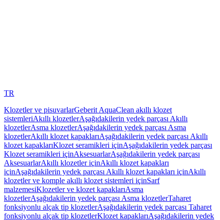
TR
Klozetler ve pisuvarlar
Geberit AquaClean akıllı klozet
sistemleri
Akıllı klozetler
Aşağıdakilerin yedek parçası Akıllı
klozetler
Asma klozetler
Aşağıdakilerin yedek parçası Asma
klozetler
Akıllı klozet kapakları
Aşağıdakilerin yedek parçası Akıllı
klozet kapakları
Klozet seramikleri için
Aşağıdakilerin yedek parçası
Klozet seramikleri için
Aksesuarlar
Aşağıdakilerin yedek parçası
Aksesuarlar
Akıllı klozetler için
Akıllı klozet kapakları
için
Aşağıdakilerin yedek parçası Akıllı klozet kapakları için
Akıllı
klozetler ve komple akıllı klozet sistemleri için
Sarf
malzemesi
Klozetler ve klozet kapakları
Asma
klozetler
Aşağıdakilerin yedek parçası Asma klozetler
Taharet
fonksiyonlu alçak tip klozetler
Aşağıdakilerin yedek parçası Taharet
fonksiyonlu alçak tip klozetler
Klozet kapakları
Aşağıdakilerin yedek