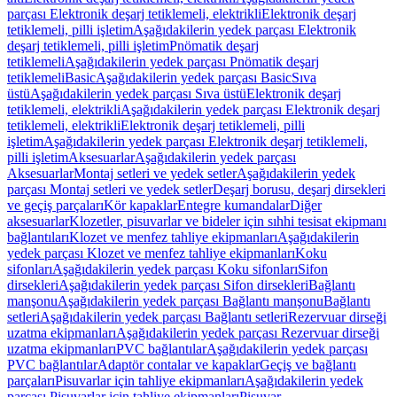
parçası Elektronik deşarj tetiklemeli, elektrikli
Elektronik deşarj
tetiklemeli, pilli işletim
Aşağıdakilerin yedek parçası Elektronik
deşarj tetiklemeli, pilli işletim
Pnömatik deşarj
tetiklemeli
Aşağıdakilerin yedek parçası Pnömatik deşarj
tetiklemeli
Basic
Aşağıdakilerin yedek parçası Basic
Sıva
üstü
Aşağıdakilerin yedek parçası Sıva üstü
Elektronik deşarj
tetiklemeli, elektrikli
Aşağıdakilerin yedek parçası Elektronik deşarj
tetiklemeli, elektrikli
Elektronik deşarj tetiklemeli, pilli
işletim
Aşağıdakilerin yedek parçası Elektronik deşarj tetiklemeli,
pilli işletim
Aksesuarlar
Aşağıdakilerin yedek parçası
Aksesuarlar
Montaj setleri ve yedek setler
Aşağıdakilerin yedek
parçası Montaj setleri ve yedek setler
Deşarj borusu, deşarj dirsekleri
ve geçiş parçaları
Kör kapaklar
Entegre kumandalar
Diğer
aksesuarlar
Klozetler, pisuvarlar ve bideler için sıhhi tesisat ekipmanı
bağlantıları
Klozet ve menfez tahliye ekipmanları
Aşağıdakilerin
yedek parçası Klozet ve menfez tahliye ekipmanları
Koku
sifonları
Aşağıdakilerin yedek parçası Koku sifonları
Sifon
dirsekleri
Aşağıdakilerin yedek parçası Sifon dirsekleri
Bağlantı
manşonu
Aşağıdakilerin yedek parçası Bağlantı manşonu
Bağlantı
setleri
Aşağıdakilerin yedek parçası Bağlantı setleri
Rezervuar dirseği
uzatma ekipmanları
Aşağıdakilerin yedek parçası Rezervuar dirseği
uzatma ekipmanları
PVC bağlantılar
Aşağıdakilerin yedek parçası
PVC bağlantılar
Adaptör contalar ve kapaklar
Geçiş ve bağlantı
parçaları
Pisuvarlar için tahliye ekipmanları
Aşağıdakilerin yedek
parçası Pisuvarlar için tahliye ekipmanları
Pisuvar