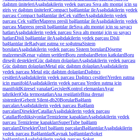
dağıtım üniteleri
Aşağıdakilerin yedek parçası Sıva altı montaj için su
giriş ve dağıtım üniteleri
Compact bağlantılar ile
Aşağıdakilerin yedek
parçası Compact bağlantılar ile
Çek valfler
Aşağıdakilerin yedek
parçası Çek valfler
Mapress presli bağlantılar ile
Aşağıdakilerin yedek
parçası Mapress presli bağlantılar ile
Sıva altı montaj için su sayacı
hatları
Aşağıdakilerin yedek parçası Sıva altı montaj için su sayacı
hatları
Dişli bağlantılar ile
Aşağıdakilerin yedek parçası Dişli
bağlantılar ile
Radyant ısıtma ve soğutma
Sistem
boruları
Aşağıdakilerin yedek parçası Sistem boruları
Döşeme
malzemesi
Kenar yalıtım şeritleri
Boru zımbaları
Beton katkıları
Boru
dirseği destekleri
Güç dağıtım dolapları
Aşağıdakilerin yedek parçası
Güç dağıtım dolapları
Metal güç dağıtım dolapları
Aşağıdakilerin
yedek parçası Metal güç dağıtım dolapları
Dağıtıcı
çeşitleri
Aşağıdakilerin yedek parçası Dağıtıcı çeşitleri
Yerden ısıtma
için manifold
Aşağıdakilerin yedek parçası Yerden ısıtma için
manifold
Küresel vanalar
Geçişler
Kontrol elemanları
Ayar
tahrikleri
Oda termostatları
Ana regülatör
Bina drenaj
sistemleri
Geberit Silent-db20
Borular
Bağlantı
parçaları
Aşağıdakilerin yedek parçası Bağlantı
parçaları
Dirsekler
Çatallar
Aşağıdakilerin yedek parçası
Çatallar
Redüksiyonlar
Temizleme kapakları
Aşağıdakilerin yedek
parçası Temizleme kapakları
SuperTube bağlantı
parçaları
Dirsekler
Özel bağlantı parçaları
Bağlantılar
Aşağıdakilerin
yedek parçası Bağlantılar
Kaynak bağlantıları
Soket
bağlantıları
Aşağıdakilerin yedek parçası Soket