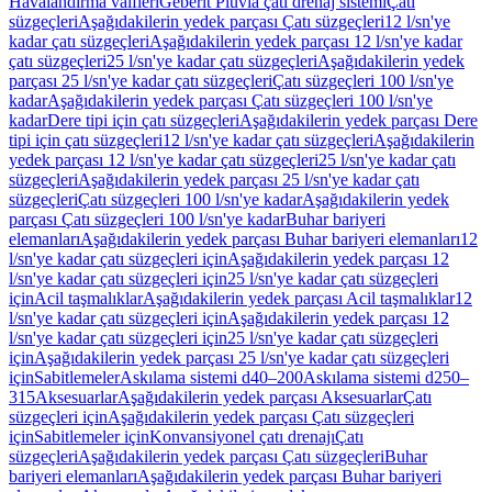
Havalandırma valfleri
Geberit Pluvia çatı drenaj sistemi
Çatı
süzgeçleri
Aşağıdakilerin yedek parçası Çatı süzgeçleri
12 l/sn'ye
kadar çatı süzgeçleri
Aşağıdakilerin yedek parçası 12 l/sn'ye kadar
çatı süzgeçleri
25 l/sn'ye kadar çatı süzgeçleri
Aşağıdakilerin yedek
parçası 25 l/sn'ye kadar çatı süzgeçleri
Çatı süzgeçleri 100 l/sn'ye
kadar
Aşağıdakilerin yedek parçası Çatı süzgeçleri 100 l/sn'ye
kadar
Dere tipi için çatı süzgeçleri
Aşağıdakilerin yedek parçası Dere
tipi için çatı süzgeçleri
12 l/sn'ye kadar çatı süzgeçleri
Aşağıdakilerin
yedek parçası 12 l/sn'ye kadar çatı süzgeçleri
25 l/sn'ye kadar çatı
süzgeçleri
Aşağıdakilerin yedek parçası 25 l/sn'ye kadar çatı
süzgeçleri
Çatı süzgeçleri 100 l/sn'ye kadar
Aşağıdakilerin yedek
parçası Çatı süzgeçleri 100 l/sn'ye kadar
Buhar bariyeri
elemanları
Aşağıdakilerin yedek parçası Buhar bariyeri elemanları
12
l/sn'ye kadar çatı süzgeçleri için
Aşağıdakilerin yedek parçası 12
l/sn'ye kadar çatı süzgeçleri için
25 l/sn'ye kadar çatı süzgeçleri
için
Acil taşmalıklar
Aşağıdakilerin yedek parçası Acil taşmalıklar
12
l/sn'ye kadar çatı süzgeçleri için
Aşağıdakilerin yedek parçası 12
l/sn'ye kadar çatı süzgeçleri için
25 l/sn'ye kadar çatı süzgeçleri
için
Aşağıdakilerin yedek parçası 25 l/sn'ye kadar çatı süzgeçleri
için
Sabitlemeler
Askılama sistemi d40–200
Askılama sistemi d250–
315
Aksesuarlar
Aşağıdakilerin yedek parçası Aksesuarlar
Çatı
süzgeçleri için
Aşağıdakilerin yedek parçası Çatı süzgeçleri
için
Sabitlemeler için
Konvansiyonel çatı drenajı
Çatı
süzgeçleri
Aşağıdakilerin yedek parçası Çatı süzgeçleri
Buhar
bariyeri elemanları
Aşağıdakilerin yedek parçası Buhar bariyeri