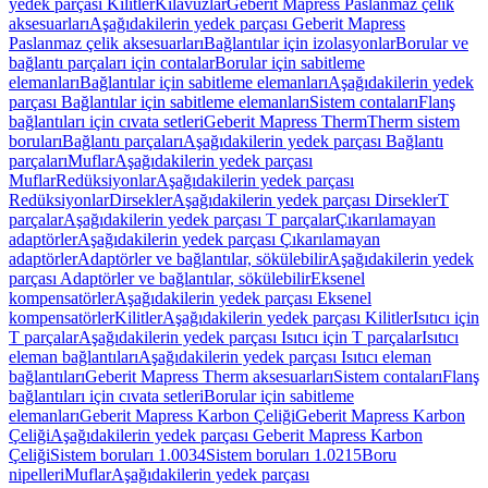
yedek parçası Kilitler
Kılavuzlar
Geberit Mapress Paslanmaz çelik
aksesuarları
Aşağıdakilerin yedek parçası Geberit Mapress
Paslanmaz çelik aksesuarları
Bağlantılar için izolasyonlar
Borular ve
bağlantı parçaları için contalar
Borular için sabitleme
elemanları
Bağlantılar için sabitleme elemanları
Aşağıdakilerin yedek
parçası Bağlantılar için sabitleme elemanları
Sistem contaları
Flanş
bağlantıları için cıvata setleri
Geberit Mapress Therm
Therm sistem
boruları
Bağlantı parçaları
Aşağıdakilerin yedek parçası Bağlantı
parçaları
Muflar
Aşağıdakilerin yedek parçası
Muflar
Redüksiyonlar
Aşağıdakilerin yedek parçası
Redüksiyonlar
Dirsekler
Aşağıdakilerin yedek parçası Dirsekler
T
parçalar
Aşağıdakilerin yedek parçası T parçalar
Çıkarılamayan
adaptörler
Aşağıdakilerin yedek parçası Çıkarılamayan
adaptörler
Adaptörler ve bağlantılar, sökülebilir
Aşağıdakilerin yedek
parçası Adaptörler ve bağlantılar, sökülebilir
Eksenel
kompensatörler
Aşağıdakilerin yedek parçası Eksenel
kompensatörler
Kilitler
Aşağıdakilerin yedek parçası Kilitler
Isıtıcı için
T parçalar
Aşağıdakilerin yedek parçası Isıtıcı için T parçalar
Isıtıcı
eleman bağlantıları
Aşağıdakilerin yedek parçası Isıtıcı eleman
bağlantıları
Geberit Mapress Therm aksesuarları
Sistem contaları
Flanş
bağlantıları için cıvata setleri
Borular için sabitleme
elemanları
Geberit Mapress Karbon Çeliği
Geberit Mapress Karbon
Çeliği
Aşağıdakilerin yedek parçası Geberit Mapress Karbon
Çeliği
Sistem boruları 1.0034
Sistem boruları 1.0215
Boru
nipelleri
Muflar
Aşağıdakilerin yedek parçası