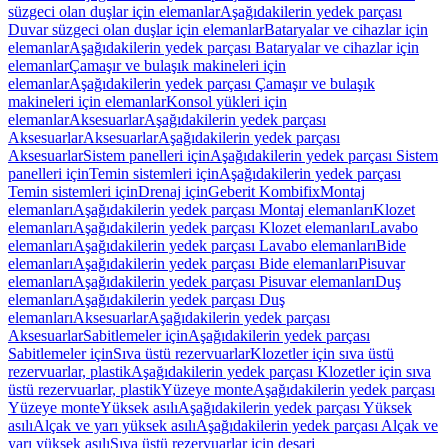
süzgeci olan duşlar için elemanlar
Aşağıdakilerin yedek parçası
Duvar süzgeci olan duşlar için elemanlar
Bataryalar ve cihazlar için
elemanlar
Aşağıdakilerin yedek parçası Bataryalar ve cihazlar için
elemanlar
Çamaşır ve bulaşık makineleri için
elemanlar
Aşağıdakilerin yedek parçası Çamaşır ve bulaşık
makineleri için elemanlar
Konsol yükleri için
elemanlar
Aksesuarlar
Aşağıdakilerin yedek parçası
Aksesuarlar
Aksesuarlar
Aşağıdakilerin yedek parçası
Aksesuarlar
Sistem panelleri için
Aşağıdakilerin yedek parçası Sistem
panelleri için
Temin sistemleri için
Aşağıdakilerin yedek parçası
Temin sistemleri için
Drenaj için
Geberit Kombifix
Montaj
elemanları
Aşağıdakilerin yedek parçası Montaj elemanları
Klozet
elemanları
Aşağıdakilerin yedek parçası Klozet elemanları
Lavabo
elemanları
Aşağıdakilerin yedek parçası Lavabo elemanları
Bide
elemanları
Aşağıdakilerin yedek parçası Bide elemanları
Pisuvar
elemanları
Aşağıdakilerin yedek parçası Pisuvar elemanları
Duş
elemanları
Aşağıdakilerin yedek parçası Duş
elemanları
Aksesuarlar
Aşağıdakilerin yedek parçası
Aksesuarlar
Sabitlemeler için
Aşağıdakilerin yedek parçası
Sabitlemeler için
Sıva üstü rezervuarlar
Klozetler için sıva üstü
rezervuarlar, plastik
Aşağıdakilerin yedek parçası Klozetler için sıva
üstü rezervuarlar, plastik
Yüzeye monte
Aşağıdakilerin yedek parçası
Yüzeye monte
Yüksek asılı
Aşağıdakilerin yedek parçası Yüksek
asılı
Alçak ve yarı yüksek asılı
Aşağıdakilerin yedek parçası Alçak ve
yarı yüksek asılı
Sıva üstü rezervuarlar için deşarj