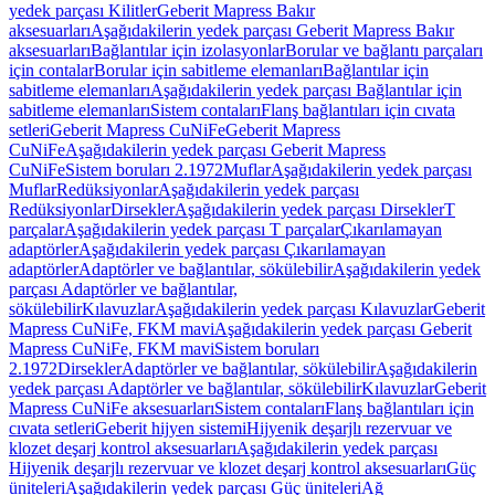
yedek parçası Kilitler
Geberit Mapress Bakır
aksesuarları
Aşağıdakilerin yedek parçası Geberit Mapress Bakır
aksesuarları
Bağlantılar için izolasyonlar
Borular ve bağlantı parçaları
için contalar
Borular için sabitleme elemanları
Bağlantılar için
sabitleme elemanları
Aşağıdakilerin yedek parçası Bağlantılar için
sabitleme elemanları
Sistem contaları
Flanş bağlantıları için cıvata
setleri
Geberit Mapress CuNiFe
Geberit Mapress
CuNiFe
Aşağıdakilerin yedek parçası Geberit Mapress
CuNiFe
Sistem boruları 2.1972
Muflar
Aşağıdakilerin yedek parçası
Muflar
Redüksiyonlar
Aşağıdakilerin yedek parçası
Redüksiyonlar
Dirsekler
Aşağıdakilerin yedek parçası Dirsekler
T
parçalar
Aşağıdakilerin yedek parçası T parçalar
Çıkarılamayan
adaptörler
Aşağıdakilerin yedek parçası Çıkarılamayan
adaptörler
Adaptörler ve bağlantılar, sökülebilir
Aşağıdakilerin yedek
parçası Adaptörler ve bağlantılar,
sökülebilir
Kılavuzlar
Aşağıdakilerin yedek parçası Kılavuzlar
Geberit
Mapress CuNiFe, FKM mavi
Aşağıdakilerin yedek parçası Geberit
Mapress CuNiFe, FKM mavi
Sistem boruları
2.1972
Dirsekler
Adaptörler ve bağlantılar, sökülebilir
Aşağıdakilerin
yedek parçası Adaptörler ve bağlantılar, sökülebilir
Kılavuzlar
Geberit
Mapress CuNiFe aksesuarları
Sistem contaları
Flanş bağlantıları için
cıvata setleri
Geberit hijyen sistemi
Hijyenik deşarjlı rezervuar ve
klozet deşarj kontrol aksesuarları
Aşağıdakilerin yedek parçası
Hijyenik deşarjlı rezervuar ve klozet deşarj kontrol aksesuarları
Güç
üniteleri
Aşağıdakilerin yedek parçası Güç üniteleri
Ağ