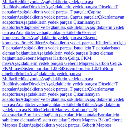
Muflar
Redüksiyonlar
Aşağıdakilerin yedek parçası
Redüksiyonlar
Dirsekler
Aşağıdakilerin yedek parçası Dirsekler
T
parçalar
Aşağıdakilerin yedek parçası T parçalar
Çapraz
parçalar
Aşağıdakilerin yedek parçası Çapraz parçalar
Çıkarılamayan
adaptörler
Aşağıdakilerin yedek parçası Çıkarılamayan
adaptörler
Adaptörler ve bağlantılar, sökülebilir
Aşağıdakilerin yedek
parçası Adaptörler ve bağlantılar, sökülebilir
Eksenel
kompensatörler
Aşağıdakilerin yedek parçası Eksenel
kompensatörler
Kilitler
Aşağıdakilerin yedek parçası Kilitler
Isıtıcı için
T parçalar
Aşağıdakilerin yedek parçası Isıtıcı için T parçalar
Isıtıcı
eleman bağlantıları
Aşağıdakilerin yedek parçası Isıtıcı eleman
bağlantıları
Geberit Mapress Karbon Çeliği, FKM
mavi
Aşağıdakilerin yedek parçası Geberit Mapress Karbon Çeliği,
FKM mavi
Sistem boruları 1.0034
Sistem boruları 1.0215
Boru
nipelleri
Muflar
Aşağıdakilerin yedek parçası
Muflar
Redüksiyonlar
Aşağıdakilerin yedek parçası
Redüksiyonlar
Dirsekler
Aşağıdakilerin yedek parçası Dirsekler
T
parçalar
Aşağıdakilerin yedek parçası T parçalar
Çıkarılamayan
adaptörler
Aşağıdakilerin yedek parçası Çıkarılamayan
adaptörler
Adaptörler ve bağlantılar, sökülebilir
Aşağıdakilerin yedek
parçası Adaptörler ve bağlantılar, sökülebilir
Kilitler
Aşağıdakilerin
yedek parçası Kilitler
Geberit Mapress Karbon Çeliği
aksesuarları
Borular ve bağlantı parçaları için contalar
Borular için
sabitleme elemanları
Sistem contaları
Geberit Mapress Bakır
Geberit
Mapress Bakır
Aşağıdakilerin yedek parçası Geberit Mapress