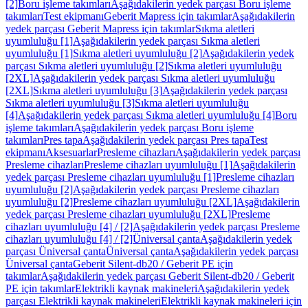
[2]
Boru işleme takımları
Aşağıdakilerin yedek parçası Boru işleme
takımları
Test ekipmanı
Geberit Mapress için takımlar
Aşağıdakilerin
yedek parçası Geberit Mapress için takımlar
Sıkma aletleri
uyumluluğu [1]
Aşağıdakilerin yedek parçası Sıkma aletleri
uyumluluğu [1]
Sıkma aletleri uyumluluğu [2]
Aşağıdakilerin yedek
parçası Sıkma aletleri uyumluluğu [2]
Sıkma aletleri uyumluluğu
[2XL]
Aşağıdakilerin yedek parçası Sıkma aletleri uyumluluğu
[2XL]
Sıkma aletleri uyumluluğu [3]
Aşağıdakilerin yedek parçası
Sıkma aletleri uyumluluğu [3]
Sıkma aletleri uyumluluğu
[4]
Aşağıdakilerin yedek parçası Sıkma aletleri uyumluluğu [4]
Boru
işleme takımları
Aşağıdakilerin yedek parçası Boru işleme
takımları
Pres tapa
Aşağıdakilerin yedek parçası Pres tapa
Test
ekipmanı
Aksesuarlar
Presleme cihazları
Aşağıdakilerin yedek parçası
Presleme cihazları
Presleme cihazları uyumluluğu [1]
Aşağıdakilerin
yedek parçası Presleme cihazları uyumluluğu [1]
Presleme cihazları
uyumluluğu [2]
Aşağıdakilerin yedek parçası Presleme cihazları
uyumluluğu [2]
Presleme cihazları uyumluluğu [2XL]
Aşağıdakilerin
yedek parçası Presleme cihazları uyumluluğu [2XL]
Presleme
cihazları uyumluluğu [4] / [2]
Aşağıdakilerin yedek parçası Presleme
cihazları uyumluluğu [4] / [2]
Üniversal çanta
Aşağıdakilerin yedek
parçası Üniversal çanta
Üniversal çanta
Aşağıdakilerin yedek parçası
Üniversal çanta
Geberit Silent-db20 / Geberit PE için
takımlar
Aşağıdakilerin yedek parçası Geberit Silent-db20 / Geberit
PE için takımlar
Elektrikli kaynak makineleri
Aşağıdakilerin yedek
parçası Elektrikli kaynak makineleri
Elektrikli kaynak makineleri için