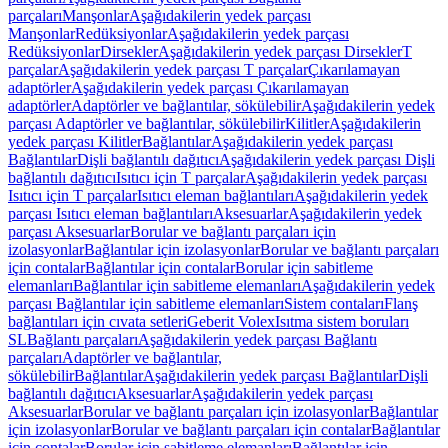
parçaları
Manşonlar
Aşağıdakilerin yedek parçası
Manşonlar
Redüksiyonlar
Aşağıdakilerin yedek parçası
Redüksiyonlar
Dirsekler
Aşağıdakilerin yedek parçası Dirsekler
T
parçalar
Aşağıdakilerin yedek parçası T parçalar
Çıkarılamayan
adaptörler
Aşağıdakilerin yedek parçası Çıkarılamayan
adaptörler
Adaptörler ve bağlantılar, sökülebilir
Aşağıdakilerin yedek
parçası Adaptörler ve bağlantılar, sökülebilir
Kilitler
Aşağıdakilerin
yedek parçası Kilitler
Bağlantılar
Aşağıdakilerin yedek parçası
Bağlantılar
Dişli bağlantılı dağıtıcı
Aşağıdakilerin yedek parçası Dişli
bağlantılı dağıtıcı
Isıtıcı için T parçalar
Aşağıdakilerin yedek parçası
Isıtıcı için T parçalar
Isıtıcı eleman bağlantıları
Aşağıdakilerin yedek
parçası Isıtıcı eleman bağlantıları
Aksesuarlar
Aşağıdakilerin yedek
parçası Aksesuarlar
Borular ve bağlantı parçaları için
izolasyonlar
Bağlantılar için izolasyonlar
Borular ve bağlantı parçaları
için contalar
Bağlantılar için contalar
Borular için sabitleme
elemanları
Bağlantılar için sabitleme elemanları
Aşağıdakilerin yedek
parçası Bağlantılar için sabitleme elemanları
Sistem contaları
Flanş
bağlantıları için cıvata setleri
Geberit Volex
Isıtma sistem boruları
SL
Bağlantı parçaları
Aşağıdakilerin yedek parçası Bağlantı
parçaları
Adaptörler ve bağlantılar,
sökülebilir
Bağlantılar
Aşağıdakilerin yedek parçası Bağlantılar
Dişli
bağlantılı dağıtıcı
Aksesuarlar
Aşağıdakilerin yedek parçası
Aksesuarlar
Borular ve bağlantı parçaları için izolasyonlar
Bağlantılar
için izolasyonlar
Borular ve bağlantı parçaları için contalar
Bağlantılar
için contalar
Borular için sabitleme elemanları
Bağlantılar için