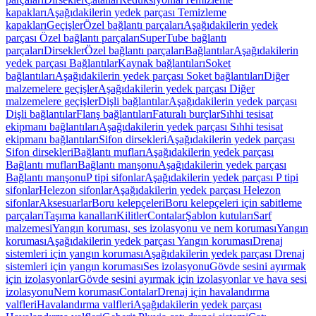
kapakları
Aşağıdakilerin yedek parçası Temizleme
kapakları
Geçişler
Özel bağlantı parçaları
Aşağıdakilerin yedek
parçası Özel bağlantı parçaları
SuperTube bağlantı
parçaları
Dirsekler
Özel bağlantı parçaları
Bağlantılar
Aşağıdakilerin
yedek parçası Bağlantılar
Kaynak bağlantıları
Soket
bağlantıları
Aşağıdakilerin yedek parçası Soket bağlantıları
Diğer
malzemelere geçişler
Aşağıdakilerin yedek parçası Diğer
malzemelere geçişler
Dişli bağlantılar
Aşağıdakilerin yedek parçası
Dişli bağlantılar
Flanş bağlantıları
Faturalı burçlar
Sıhhi tesisat
ekipmanı bağlantıları
Aşağıdakilerin yedek parçası Sıhhi tesisat
ekipmanı bağlantıları
Sifon dirsekleri
Aşağıdakilerin yedek parçası
Sifon dirsekleri
Bağlantı mufları
Aşağıdakilerin yedek parçası
Bağlantı mufları
Bağlantı manşonu
Aşağıdakilerin yedek parçası
Bağlantı manşonu
P tipi sifonlar
Aşağıdakilerin yedek parçası P tipi
sifonlar
Helezon sifonlar
Aşağıdakilerin yedek parçası Helezon
sifonlar
Aksesuarlar
Boru kelepçeleri
Boru kelepçeleri için sabitleme
parçaları
Taşıma kanalları
Kilitler
Contalar
Şablon kutuları
Sarf
malzemesi
Yangın koruması, ses izolasyonu ve nem koruması
Yangın
koruması
Aşağıdakilerin yedek parçası Yangın koruması
Drenaj
sistemleri için yangın koruması
Aşağıdakilerin yedek parçası Drenaj
sistemleri için yangın koruması
Ses izolasyonu
Gövde sesini ayırmak
için izolasyonlar
Gövde sesini ayırmak için izolasyonlar ve hava sesi
izolasyonu
Nem koruması
Contalar
Drenaj için havalandırma
valfleri
Havalandırma valfleri
Aşağıdakilerin yedek parçası