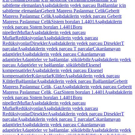
sabitleme elemanları
Aşağıdakilerin yedek parçası Bağlantılar için
sabitleme elemanları
Geberit Mapress Paslanmaz Çelik
Geberit
Mapress Paslanmaz Çelik
Aşağıdakilerin yedek parçası Geberit
Mapress Paslanmaz Çelik
Sistem boruları 1.4401
Aşağıdakilerin
yedek parçası Sistem boruları 1.4401
Boru
nipelleri
Muflar
Aşağıdakilerin yedek parçası
Muflar
Redüksiyonlar
Aşağıdakilerin yedek parçası
Redüksiyonlar
Dirsekler
Aşağıdakilerin yedek parçası Dirsekler
T
parçalar
Aşağıdakilerin yedek parçası T parçalar
Çıkarılamayan
adaptörler
Aşağıdakilerin yedek parçası Çıkarılamayan
adaptörler
Adaptörler ve bağlantılar, sökülebilir
Aşağıdakilerin yedek
parçası Adaptörler ve bağlantılar, sökülebilir
Eksenel
kompensatörler
Aşağıdakilerin yedek parçası Eksenel
kompensatörler
Kılavuzlar
Kilitler
Aşağıdakilerin yedek parçası
Kilitler
Bağlantılar
Aşağıdakilerin yedek parçası Bağlantılar
Geberit
Mapress Paslanmaz Çelik, Gaz
Aşağıdakilerin yedek parçası Geberit
Mapress Paslanmaz Çelik, Gaz
Sistem boruları 1.4401
Aşağıdakilerin
yedek parçası Sistem boruları 1.4401
Boru
nipelleri
Muflar
Aşağıdakilerin yedek parçası
Muflar
Redüksiyonlar
Aşağıdakilerin yedek parçası
Redüksiyonlar
Dirsekler
Aşağıdakilerin yedek parçası Dirsekler
T
parçalar
Aşağıdakilerin yedek parçası T parçalar
Çıkarılamayan
adaptörler
Aşağıdakilerin yedek parçası Çıkarılamayan
adaptörler
Adaptörler ve bağlantılar, sökülebilir
Aşağıdakilerin yedek