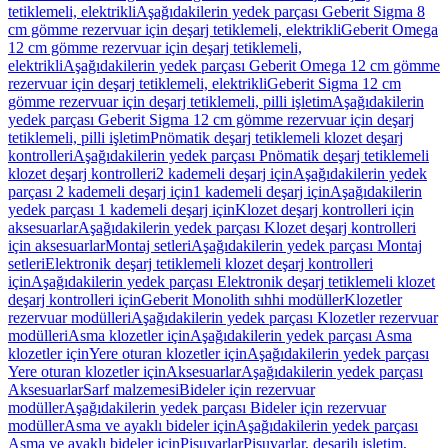
tetiklemeli, elektrikli
Aşağıdakilerin yedek parçası Geberit Sigma 8
cm gömme rezervuar için deşarj tetiklemeli, elektrikli
Geberit Omega
12 cm gömme rezervuar için deşarj tetiklemeli,
elektrikli
Aşağıdakilerin yedek parçası Geberit Omega 12 cm gömme
rezervuar için deşarj tetiklemeli, elektrikli
Geberit Sigma 12 cm
gömme rezervuar için deşarj tetiklemeli, pilli işletim
Aşağıdakilerin
yedek parçası Geberit Sigma 12 cm gömme rezervuar için deşarj
tetiklemeli, pilli işletim
Pnömatik deşarj tetiklemeli klozet deşarj
kontrolleri
Aşağıdakilerin yedek parçası Pnömatik deşarj tetiklemeli
klozet deşarj kontrolleri
2 kademeli deşarj için
Aşağıdakilerin yedek
parçası 2 kademeli deşarj için
1 kademeli deşarj için
Aşağıdakilerin
yedek parçası 1 kademeli deşarj için
Klozet deşarj kontrolleri için
aksesuarlar
Aşağıdakilerin yedek parçası Klozet deşarj kontrolleri
için aksesuarlar
Montaj setleri
Aşağıdakilerin yedek parçası Montaj
setleri
Elektronik deşarj tetiklemeli klozet deşarj kontrolleri
için
Aşağıdakilerin yedek parçası Elektronik deşarj tetiklemeli klozet
deşarj kontrolleri için
Geberit Monolith sıhhi modüller
Klozetler
rezervuar modülleri
Aşağıdakilerin yedek parçası Klozetler rezervuar
modülleri
Asma klozetler için
Aşağıdakilerin yedek parçası Asma
klozetler için
Yere oturan klozetler için
Aşağıdakilerin yedek parçası
Yere oturan klozetler için
Aksesuarlar
Aşağıdakilerin yedek parçası
Aksesuarlar
Sarf malzemesi
Bideler için rezervuar
modüller
Aşağıdakilerin yedek parçası Bideler için rezervuar
modüller
Asma ve ayaklı bideler için
Aşağıdakilerin yedek parçası
Asma ve ayaklı bideler için
Pisuvarlar
Pisuvarlar, deşarjlı işletim,