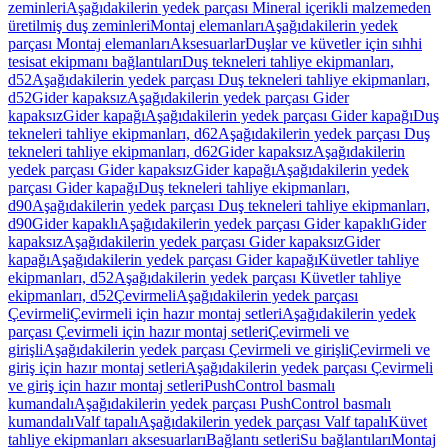
zeminleri
Aşağıdakilerin yedek parçası Mineral içerikli malzemeden
üretilmiş duş zeminleri
Montaj elemanları
Aşağıdakilerin yedek
parçası Montaj elemanları
Aksesuarlar
Duşlar ve küvetler için sıhhi
tesisat ekipmanı bağlantıları
Duş tekneleri tahliye ekipmanları,
d52
Aşağıdakilerin yedek parçası Duş tekneleri tahliye ekipmanları,
d52
Gider kapaksız
Aşağıdakilerin yedek parçası Gider
kapaksız
Gider kapağı
Aşağıdakilerin yedek parçası Gider kapağı
Duş
tekneleri tahliye ekipmanları, d62
Aşağıdakilerin yedek parçası Duş
tekneleri tahliye ekipmanları, d62
Gider kapaksız
Aşağıdakilerin
yedek parçası Gider kapaksız
Gider kapağı
Aşağıdakilerin yedek
parçası Gider kapağı
Duş tekneleri tahliye ekipmanları,
d90
Aşağıdakilerin yedek parçası Duş tekneleri tahliye ekipmanları,
d90
Gider kapaklı
Aşağıdakilerin yedek parçası Gider kapaklı
Gider
kapaksız
Aşağıdakilerin yedek parçası Gider kapaksız
Gider
kapağı
Aşağıdakilerin yedek parçası Gider kapağı
Küvetler tahliye
ekipmanları, d52
Aşağıdakilerin yedek parçası Küvetler tahliye
ekipmanları, d52
Çevirmeli
Aşağıdakilerin yedek parçası
Çevirmeli
Çevirmeli için hazır montaj setleri
Aşağıdakilerin yedek
parçası Çevirmeli için hazır montaj setleri
Çevirmeli ve
girişli
Aşağıdakilerin yedek parçası Çevirmeli ve girişli
Çevirmeli ve
giriş için hazır montaj setleri
Aşağıdakilerin yedek parçası Çevirmeli
ve giriş için hazır montaj setleri
PushControl basmalı
kumandalı
Aşağıdakilerin yedek parçası PushControl basmalı
kumandalı
Valf tapalı
Aşağıdakilerin yedek parçası Valf tapalı
Küvet
tahliye ekipmanları aksesuarları
Bağlantı setleri
Su bağlantıları
Montaj