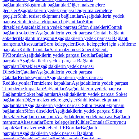
bağlantıları
Sıkıştırmalı bağlantılar
Diğer malzemelere
geçişler
Aşağıdakilerin yedek parçası Diğer malzemelere
geçişler
Sıhhi tesisat ekipmanı bağlantıları
Aşağıdakilerin yedek
parçası Sıhhi tesisat ekipmanı bağlantıları
Sifon
dirsekleri
Aşağıdakilerin yedek parçası Sifon dirsekleri
Contalı
bağlantı soketleri
Aşağıdakilerin yedek parçası Contalı bağlantı
soketleri
Bağlantı manşonu
Aşağıdakilerin yedek parçası Bağlantı
manşonu
Aksesuarlar
Boru kelepçeleri
Boru kelepçeleri için sabitleme
parçaları
Kilitler
Contalar
Sarf malzemesi
Geberit Silent-
PP
Borular
Aşağıdakilerin yedek parçası Borular
Bağlantı
parçaları
Aşağıdakilerin yedek parçası Bağlantı
parçaları
Dirsekler
Aşağıdakilerin yedek parçası
Dirsekler
Çatallar
Aşağıdakilerin yedek parçası
Çatallar
Redüksiyonlar
Aşağıdakilerin yedek parçası
Redüksiyonlar
Temizleme kapakları
Aşağıdakilerin yedek parçası
Temizleme kapakları
Bağlantılar
Aşağıdakilerin yedek parçası
Bağlantılar
Soket bağlantıları
Aşağıdakilerin yedek parçası Soket
bağlantıları
Diğer malzemelere geçişler
Sıhhi tesisat ekipmanı
bağlantıları
Aşağıdakilerin yedek parçası Sıhhi tesisat ekipmanı
bağlantıları
Sifon dirsekleri
Aşağıdakilerin yedek parçası Sifon
dirsekleri
Bağlantı manşonu
Aşağıdakilerin yedek parçası Bağlantı
manşonu
Aksesuarlar
Boru kelepçeleri
Kilitler
Contalar
Koruyucu
kapak
Sarf malzemesi
Geberit PE
Borular
Bağlantı
parçaları
Aşağıdakilerin yedek parçası Bağlantı
parçaları
Dirsekler
Çatallar
Redüksiyonlar
Temizleme