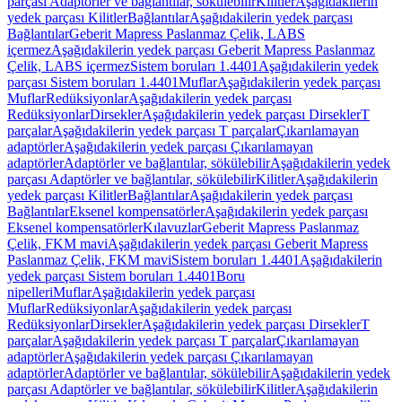
parçası Adaptörler ve bağlantılar, sökülebilir
Kilitler
Aşağıdakilerin
yedek parçası Kilitler
Bağlantılar
Aşağıdakilerin yedek parçası
Bağlantılar
Geberit Mapress Paslanmaz Çelik, LABS
içermez
Aşağıdakilerin yedek parçası Geberit Mapress Paslanmaz
Çelik, LABS içermez
Sistem boruları 1.4401
Aşağıdakilerin yedek
parçası Sistem boruları 1.4401
Muflar
Aşağıdakilerin yedek parçası
Muflar
Redüksiyonlar
Aşağıdakilerin yedek parçası
Redüksiyonlar
Dirsekler
Aşağıdakilerin yedek parçası Dirsekler
T
parçalar
Aşağıdakilerin yedek parçası T parçalar
Çıkarılamayan
adaptörler
Aşağıdakilerin yedek parçası Çıkarılamayan
adaptörler
Adaptörler ve bağlantılar, sökülebilir
Aşağıdakilerin yedek
parçası Adaptörler ve bağlantılar, sökülebilir
Kilitler
Aşağıdakilerin
yedek parçası Kilitler
Bağlantılar
Aşağıdakilerin yedek parçası
Bağlantılar
Eksenel kompensatörler
Aşağıdakilerin yedek parçası
Eksenel kompensatörler
Kılavuzlar
Geberit Mapress Paslanmaz
Çelik, FKM mavi
Aşağıdakilerin yedek parçası Geberit Mapress
Paslanmaz Çelik, FKM mavi
Sistem boruları 1.4401
Aşağıdakilerin
yedek parçası Sistem boruları 1.4401
Boru
nipelleri
Muflar
Aşağıdakilerin yedek parçası
Muflar
Redüksiyonlar
Aşağıdakilerin yedek parçası
Redüksiyonlar
Dirsekler
Aşağıdakilerin yedek parçası Dirsekler
T
parçalar
Aşağıdakilerin yedek parçası T parçalar
Çıkarılamayan
adaptörler
Aşağıdakilerin yedek parçası Çıkarılamayan
adaptörler
Adaptörler ve bağlantılar, sökülebilir
Aşağıdakilerin yedek
parçası Adaptörler ve bağlantılar, sökülebilir
Kilitler
Aşağıdakilerin