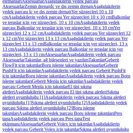
elemanları
Aksesuarlar
Aşağıdakilerin yedek parçası
Aksesuarlar
Zemin drenajı
İç ve dış zemin drenajı
Aşağıdakilerin
yedek parçası İç ve dış zemin drenajı
Yer süzgeçleri 10 x 10
cm
Aşağıdakilerin yedek parçası Yer süzgeçleri 10 x 10 cm
Balkonlar
ve teraslar için yer süzgeçleri, 10 x 10 cm
Aşağıdakilerin yedek
parçası Balkonlar ve teraslar için yer süzgeçleri, 10 x 10 cm
Yer
süzgeçleri 12 x 12 cm
Aşağıdakilerin yedek parçası Yer süzgeçleri 12
x 12 cm
Yer süzgeçleri 13 x 13 cm
Aşağıdakilerin yedek parçası Yer
süzgeçleri 13 x 13 cm
Balkonlar ve teraslar için yer süzgeçleri, 13 x
13 cm
Aşağıdakilerin yedek parçası Balkonlar ve teraslar için yer
süzgeçleri, 13 x 13 cm
Aksesuarlar
Aşağıdakilerin yedek parçası
Aksesuarlar
Takımlar, ağ bileşenleri ve yazılım
Takımlar
Geberit
FlowFit için takımlar
Boru işleme takımları
Aksesuarlar
Geberit
PushFit için takımlar
Aşağıdakilerin yedek parçası Geberit PushFit
için takımlar
Boru işleme takımları
Aşağıdakilerin yedek parçası Boru
işleme takımları
Geberit Mepla için takımlar
Aşağıdakilerin yedek
parçası Geberit Mepla için takımlar
El tipi sıkma
aletleri
Aşağıdakilerin yedek parçası El tipi sıkma aletleri
Sıkma
aletleri uyumluluğu [1]
Aşağıdakilerin yedek parçası Sıkma aletleri
uyumluluğu [1]
Sıkma aletleri uyumluluğu [2]
Aşağıdakilerin yedek
parçası Sıkma aletleri uyumluluğu [2]
Boru işleme
takımları
Aşağıdakilerin yedek parçası Boru işleme takımları
Pres
tapa
Aşağıdakilerin yedek parçası Pres tapa
Test
ekipmanı
Aksesuarlar
Geberit Volex için takımlar
Aşağıdakilerin
yedek parçası Geberit Volex için takımlar
Sıkma aletleri uyumluluğu