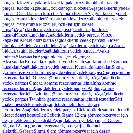
parçası Klozet kapakları
Klozet kapakları
Aşağıdakilerin yedek
parçası Klozet kapakları
Çocuklar için klozetler
Aşağıdakilerin yedek
parçası Çocuklar için klozetler
Asma klozetler
Aşağıdakilerin yedek
parçası Asma klozetler
Yere oturan klozetler
Aşağıdakilerin yedek
parçası Yere oturan klozetler
Çocuklar için klozet
kapağı
Aşağıdakilerin yedek parçası Çocuklar için klozet
kapağı
Klozet kapakları
Aşağıdakilerin yedek parçası Klozet
kapakları
Klozet oturakları
Aşağıdakilerin yedek parçası Klozet
oturakları
Bideler
Asma bideler
Aşağıdakilerin yedek parçası Asma
bideler
Ayaklı bideler
Aşağıdakilerin yedek parçası Ayaklı
bideler
Aksesuarlar
Aşağıdakilerin yedek parçası
Aksesuarlar
Kumanda kapakları ve klozet deşarj kontrolleri
Kumanda
kapakları
Aşağıdakilerin yedek parçası Kumanda kapakları
Sigma
gömme rezervuarlar için
Aşağıdakilerin yedek parçası Sigma gömme
rezervuarlar için
Omega gömme rezervuarlar için
Aşağıdakilerin
yedek parçası Omega gömme rezervuarlar için
Alpha gömme
rezervuarlar için
Aşağıdakilerin yedek parçası Alpha gömme
rezervuarlar için
Twinline gömme rezervuarlar için
Aşağıdakilerin
yedek parçası Twinline gömme rezervuarlar için
Aksesuarlar
Sarf
malzemesi
Elektronik deşarj tetiklemeli klozet deşarj
kontrolleri
Aşağıdakilerin yedek parçası Elektronik deşarj tetiklemeli
klozet deşarj kontrolleri
Geberit Sigma 12 cm gömme rezervuar için
deşarj tetiklemeli, elektrikli
Aşağıdakilerin yedek parçası Geberit
Sigma 12 cm gömme rezervuar için deşarj tetiklemeli,
elektrikli
Geberit Sigma 8 cm gömme rezervuar için deşarj