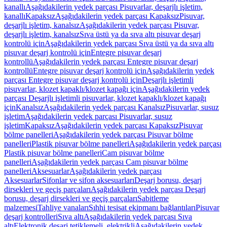
kanallı
Aşağıdakilerin yedek parçası Pisuvarlar, deşarjlı işletim,
kanallı
Kapaksız
Aşağıdakilerin yedek parçası Kapaksız
Pisuvar,
deşarjlı işletim, kanalsız
Aşağıdakilerin yedek parçası Pisuvar,
deşarjlı işletim, kanalsız
Sıva üstü ya da sıva altı pisuvar deşarj
kontrolü için
Aşağıdakilerin yedek parçası Sıva üstü ya da sıva altı
pisuvar deşarj kontrolü için
Entegre pisuvar deşarj
kontrollü
Aşağıdakilerin yedek parçası Entegre pisuvar deşarj
kontrollü
Entegre pisuvar deşarj kontrolü için
Aşağıdakilerin yedek
parçası Entegre pisuvar deşarj kontrolü için
Deşarjlı işletimli
pisuvarlar, klozet kapaklı/klozet kapağı için
Aşağıdakilerin yedek
parçası Deşarjlı işletimli pisuvarlar, klozet kapaklı/klozet kapağı
için
Kanalsız
Aşağıdakilerin yedek parçası Kanalsız
Pisuvarlar, susuz
işletim
Aşağıdakilerin yedek parçası Pisuvarlar, susuz
işletim
Kapaksız
Aşağıdakilerin yedek parçası Kapaksız
Pisuvar
bölme panelleri
Aşağıdakilerin yedek parçası Pisuvar bölme
panelleri
Plastik pisuvar bölme panelleri
Aşağıdakilerin yedek parçası
Plastik pisuvar bölme panelleri
Cam pisuvar bölme
panelleri
Aşağıdakilerin yedek parçası Cam pisuvar bölme
panelleri
Aksesuarlar
Aşağıdakilerin yedek parçası
Aksesuarlar
Sifonlar ve sifon aksesuarları
Deşarj borusu, deşarj
dirsekleri ve geçiş parçaları
Aşağıdakilerin yedek parçası Deşarj
borusu, deşarj dirsekleri ve geçiş parçaları
Sabitleme
malzemesi
Tahliye vanaları
Sıhhi tesisat ekipmanı bağlantıları
Pisuvar
deşarj kontrolleri
Sıva altı
Aşağıdakilerin yedek parçası Sıva
altı
Elektronik deşarj tetiklemeli, elektrikli
Aşağıdakilerin yedek