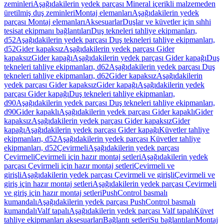
zeminleri
Aşağıdakilerin yedek parçası Mineral içerikli malzemeden
üretilmiş duş zeminleri
Montaj elemanları
Aşağıdakilerin yedek
parçası Montaj elemanları
Aksesuarlar
Duşlar ve küvetler için sıhhi
tesisat ekipmanı bağlantıları
Duş tekneleri tahliye ekipmanları,
d52
Aşağıdakilerin yedek parçası Duş tekneleri tahliye ekipmanları,
d52
Gider kapaksız
Aşağıdakilerin yedek parçası Gider
kapaksız
Gider kapağı
Aşağıdakilerin yedek parçası Gider kapağı
Duş
tekneleri tahliye ekipmanları, d62
Aşağıdakilerin yedek parçası Duş
tekneleri tahliye ekipmanları, d62
Gider kapaksız
Aşağıdakilerin
yedek parçası Gider kapaksız
Gider kapağı
Aşağıdakilerin yedek
parçası Gider kapağı
Duş tekneleri tahliye ekipmanları,
d90
Aşağıdakilerin yedek parçası Duş tekneleri tahliye ekipmanları,
d90
Gider kapaklı
Aşağıdakilerin yedek parçası Gider kapaklı
Gider
kapaksız
Aşağıdakilerin yedek parçası Gider kapaksız
Gider
kapağı
Aşağıdakilerin yedek parçası Gider kapağı
Küvetler tahliye
ekipmanları, d52
Aşağıdakilerin yedek parçası Küvetler tahliye
ekipmanları, d52
Çevirmeli
Aşağıdakilerin yedek parçası
Çevirmeli
Çevirmeli için hazır montaj setleri
Aşağıdakilerin yedek
parçası Çevirmeli için hazır montaj setleri
Çevirmeli ve
girişli
Aşağıdakilerin yedek parçası Çevirmeli ve girişli
Çevirmeli ve
giriş için hazır montaj setleri
Aşağıdakilerin yedek parçası Çevirmeli
ve giriş için hazır montaj setleri
PushControl basmalı
kumandalı
Aşağıdakilerin yedek parçası PushControl basmalı
kumandalı
Valf tapalı
Aşağıdakilerin yedek parçası Valf tapalı
Küvet
tahliye ekipmanları aksesuarları
Bağlantı setleri
Su bağlantıları
Montaj