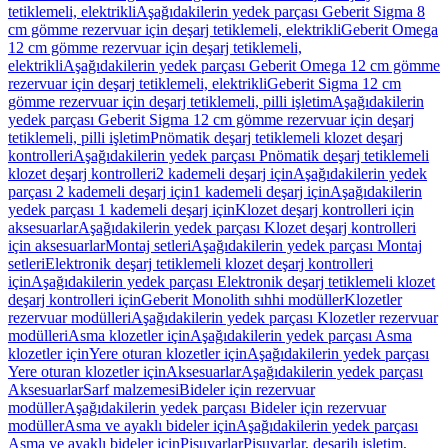
tetiklemeli, elektrikli
Aşağıdakilerin yedek parçası Geberit Sigma 8
cm gömme rezervuar için deşarj tetiklemeli, elektrikli
Geberit Omega
12 cm gömme rezervuar için deşarj tetiklemeli,
elektrikli
Aşağıdakilerin yedek parçası Geberit Omega 12 cm gömme
rezervuar için deşarj tetiklemeli, elektrikli
Geberit Sigma 12 cm
gömme rezervuar için deşarj tetiklemeli, pilli işletim
Aşağıdakilerin
yedek parçası Geberit Sigma 12 cm gömme rezervuar için deşarj
tetiklemeli, pilli işletim
Pnömatik deşarj tetiklemeli klozet deşarj
kontrolleri
Aşağıdakilerin yedek parçası Pnömatik deşarj tetiklemeli
klozet deşarj kontrolleri
2 kademeli deşarj için
Aşağıdakilerin yedek
parçası 2 kademeli deşarj için
1 kademeli deşarj için
Aşağıdakilerin
yedek parçası 1 kademeli deşarj için
Klozet deşarj kontrolleri için
aksesuarlar
Aşağıdakilerin yedek parçası Klozet deşarj kontrolleri
için aksesuarlar
Montaj setleri
Aşağıdakilerin yedek parçası Montaj
setleri
Elektronik deşarj tetiklemeli klozet deşarj kontrolleri
için
Aşağıdakilerin yedek parçası Elektronik deşarj tetiklemeli klozet
deşarj kontrolleri için
Geberit Monolith sıhhi modüller
Klozetler
rezervuar modülleri
Aşağıdakilerin yedek parçası Klozetler rezervuar
modülleri
Asma klozetler için
Aşağıdakilerin yedek parçası Asma
klozetler için
Yere oturan klozetler için
Aşağıdakilerin yedek parçası
Yere oturan klozetler için
Aksesuarlar
Aşağıdakilerin yedek parçası
Aksesuarlar
Sarf malzemesi
Bideler için rezervuar
modüller
Aşağıdakilerin yedek parçası Bideler için rezervuar
modüller
Asma ve ayaklı bideler için
Aşağıdakilerin yedek parçası
Asma ve ayaklı bideler için
Pisuvarlar
Pisuvarlar, deşarjlı işletim,