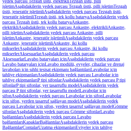
yedek parçası Tezgah üstü, elektrikli
Tezgah üstü, pilli
işletim
Aşağıdakilerin yedek parçası Tezgah üstü, pilli işletim
Tezgah
üstü, jeneratör işletimli
Aşağıdakilerin yedek parçası Tezgah üstü,
jeneratör işletimli
Tezgah üstü, tek kollu batarya
Aşağıdakilerin yedek
parçası Tezgah üstü, tek kollu batarya
Ankastre,
elektrikli
Aşağıdakilerin yedek parçası Ankastre, elektrikli
Ankastre,
pilli işletim
Aşağıdakilerin yedek parçası Ankastre, pilli
işletim
Ankastre, jeneratör işletimli
Aşağıdakilerin yedek parçası
Ankastre, jeneratör işletimli
Ankastre, iki kollu
mikserler
Aşağıdakilerin yedek parçası Ankastre, iki kollu
mikserler
Aksesuarlar
Aşağıdakilerin yedek parçası
Aksesuarlar
Lavabo bataryaları için
Aşağıdakilerin yedek parçası
Lavabo bataryaları için
Lavabo modülü, evyeler, cihazlar ve drenaj
lavaboları için sıhhi tesisat ekipmanı bağlantıları
Lavabolar için
tahliye ekipmanları
Aşağıdakilerin yedek parçası Lavabolar için
tahliye ekipmanları
P tipi sifonlar
Aşağıdakilerin yedek parçası P tipi
sifonlar
P tipi sifonlar, yer tasarruflu model
Aşağıdakilerin yedek
parçası P tipi sifonlar, yer tasarruflu model
Lavabolar için
sifon
Aşağıdakilerin yedek parçası Lavabolar için sifon
Lavabolar
için sifon, yerden tasarruf sağlayan model
Aşağıdakilerin yedek
parçası Lavabolar için sifon, yerden tasarruf sağlayan model
Gömme
sifonlar
Aşağıdakilerin yedek parçası Gömme sifonlar
Lavabo
bağlantıları
Aşağıdakilerin yedek parçası Lavabo
bağlantıları
Kapaklar
Bağlantılar
Aşağıdakilerin yedek parçası
Bağlantılar
Contalar
Uzatma ekipmanları
Eviyeler için tahliye