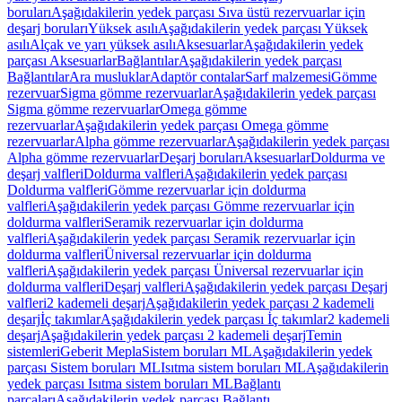
boruları
Aşağıdakilerin yedek parçası Sıva üstü rezervuarlar için
deşarj boruları
Yüksek asılı
Aşağıdakilerin yedek parçası Yüksek
asılı
Alçak ve yarı yüksek asılı
Aksesuarlar
Aşağıdakilerin yedek
parçası Aksesuarlar
Bağlantılar
Aşağıdakilerin yedek parçası
Bağlantılar
Ara musluklar
Adaptör contalar
Sarf malzemesi
Gömme
rezervuar
Sigma gömme rezervuarlar
Aşağıdakilerin yedek parçası
Sigma gömme rezervuarlar
Omega gömme
rezervuarlar
Aşağıdakilerin yedek parçası Omega gömme
rezervuarlar
Alpha gömme rezervuarlar
Aşağıdakilerin yedek parçası
Alpha gömme rezervuarlar
Deşarj boruları
Aksesuarlar
Doldurma ve
deşarj valfleri
Doldurma valfleri
Aşağıdakilerin yedek parçası
Doldurma valfleri
Gömme rezervuarlar için doldurma
valfleri
Aşağıdakilerin yedek parçası Gömme rezervuarlar için
doldurma valfleri
Seramik rezervuarlar için doldurma
valfleri
Aşağıdakilerin yedek parçası Seramik rezervuarlar için
doldurma valfleri
Üniversal rezervuarlar için doldurma
valfleri
Aşağıdakilerin yedek parçası Üniversal rezervuarlar için
doldurma valfleri
Deşarj valfleri
Aşağıdakilerin yedek parçası Deşarj
valfleri
2 kademeli deşarj
Aşağıdakilerin yedek parçası 2 kademeli
deşarj
İç takımlar
Aşağıdakilerin yedek parçası İç takımlar
2 kademeli
deşarj
Aşağıdakilerin yedek parçası 2 kademeli deşarj
Temin
sistemleri
Geberit Mepla
Sistem boruları ML
Aşağıdakilerin yedek
parçası Sistem boruları ML
Isıtma sistem boruları ML
Aşağıdakilerin
yedek parçası Isıtma sistem boruları ML
Bağlantı
parçaları
Aşağıdakilerin yedek parçası Bağlantı