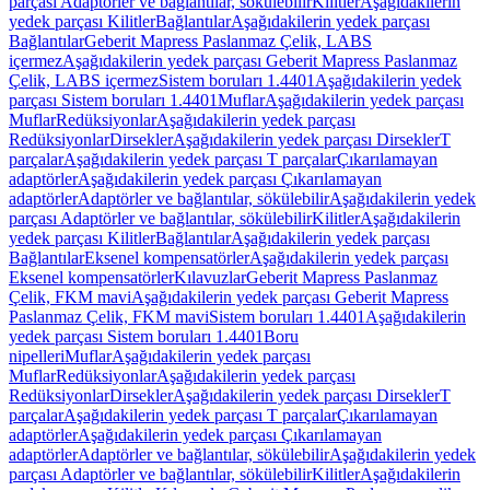
parçası Adaptörler ve bağlantılar, sökülebilir
Kilitler
Aşağıdakilerin
yedek parçası Kilitler
Bağlantılar
Aşağıdakilerin yedek parçası
Bağlantılar
Geberit Mapress Paslanmaz Çelik, LABS
içermez
Aşağıdakilerin yedek parçası Geberit Mapress Paslanmaz
Çelik, LABS içermez
Sistem boruları 1.4401
Aşağıdakilerin yedek
parçası Sistem boruları 1.4401
Muflar
Aşağıdakilerin yedek parçası
Muflar
Redüksiyonlar
Aşağıdakilerin yedek parçası
Redüksiyonlar
Dirsekler
Aşağıdakilerin yedek parçası Dirsekler
T
parçalar
Aşağıdakilerin yedek parçası T parçalar
Çıkarılamayan
adaptörler
Aşağıdakilerin yedek parçası Çıkarılamayan
adaptörler
Adaptörler ve bağlantılar, sökülebilir
Aşağıdakilerin yedek
parçası Adaptörler ve bağlantılar, sökülebilir
Kilitler
Aşağıdakilerin
yedek parçası Kilitler
Bağlantılar
Aşağıdakilerin yedek parçası
Bağlantılar
Eksenel kompensatörler
Aşağıdakilerin yedek parçası
Eksenel kompensatörler
Kılavuzlar
Geberit Mapress Paslanmaz
Çelik, FKM mavi
Aşağıdakilerin yedek parçası Geberit Mapress
Paslanmaz Çelik, FKM mavi
Sistem boruları 1.4401
Aşağıdakilerin
yedek parçası Sistem boruları 1.4401
Boru
nipelleri
Muflar
Aşağıdakilerin yedek parçası
Muflar
Redüksiyonlar
Aşağıdakilerin yedek parçası
Redüksiyonlar
Dirsekler
Aşağıdakilerin yedek parçası Dirsekler
T
parçalar
Aşağıdakilerin yedek parçası T parçalar
Çıkarılamayan
adaptörler
Aşağıdakilerin yedek parçası Çıkarılamayan
adaptörler
Adaptörler ve bağlantılar, sökülebilir
Aşağıdakilerin yedek
parçası Adaptörler ve bağlantılar, sökülebilir
Kilitler
Aşağıdakilerin