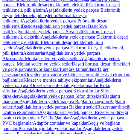
parçası Elektronik deşarj tetiklemeli, elektrikli
Elektronik deşarj
tetiklemeli, pilli işletim
Aşağıdakilerin yedek parçası Elektronik
deşarj tetiklemeli, pilli işletim
Pnömatik deşarj
tetiklemeli
Aşağıdakilerin yedek parçası Pnömatik deşarj
tetiklemeli
Basic
Aşağıdakilerin yedek parçası Basic
Sıva
üstü
Aşağıdakilerin yedek parçası Sıva üstü
Elektronik deşarj
tetiklemeli, elektrikli
Aşağıdakilerin yedek parçası Elektronik deşarj
tetiklemeli, elektrikli
Elektronik deşarj tetiklemeli, pilli
işletim
Aşağıdakilerin yedek parçası Elektronik deşarj tetiklemeli,
pilli işletim
Aksesuarlar
Aşağıdakilerin yedek parçası
Aksesuarlar
Montaj setleri ve yedek setler
Aşağıdakilerin yedek
parçası Montaj setleri ve yedek setler
Deşarj borusu, deşarj dirsekleri
ve geçiş parçaları
Kör kapaklar
Entegre kumandalar
Diğer
aksesuarlar
Klozetler, pisuvarlar ve bideler için sıhhi tesisat ekipmanı
bağlantıları
Klozet ve menfez tahliye ekipmanları
Aşağıdakilerin
yedek parçası Klozet ve menfez tahliye ekipmanları
Koku
sifonları
Aşağıdakilerin yedek parçası Koku sifonları
Sifon
dirsekleri
Aşağıdakilerin yedek parçası Sifon dirsekleri
Bağlantı
manşonu
Aşağıdakilerin yedek parçası Bağlantı manşonu
Bağlantı
setleri
Aşağıdakilerin yedek parçası Bağlantı setleri
Rezervuar dirseği
uzatma ekipmanları
Aşağıdakilerin yedek parçası Rezervuar dirseği
uzatma ekipmanları
PVC bağlantılar
Aşağıdakilerin yedek parçası
PVC bağlantılar
Adaptör contalar ve kapaklar
Geçiş ve bağlantı
parçaları
Pisuvarlar için tahliye ekipmanları
Aşağıdakilerin yedek
parçası Pisuvarlar için tahliye ekipmanları
Pisuvar