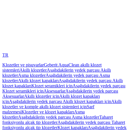
TR
Klozetler ve pisuvarlar
Geberit AquaClean akıllı klozet
sistemleri
Akıllı klozetler
Aşağıdakilerin yedek parçası Akıllı
klozetler
Asma klozetler
Aşağıdakilerin yedek parçası Asma
klozetler
Akıllı klozet kapakları
Aşağıdakilerin yedek parçası Akıllı
klozet kapakları
Klozet seramikleri için
Aşağıdakilerin yedek parçası
Klozet seramikleri için
Aksesuarlar
Aşağıdakilerin yedek parçası
Aksesuarlar
Akıllı klozetler için
Akıllı klozet kapakları
için
Aşağıdakilerin yedek parçası Akıllı klozet kapakları için
Akıllı
klozetler ve komple akıllı klozet sistemleri için
Sarf
malzemesi
Klozetler ve klozet kapakları
Asma
klozetler
Aşağıdakilerin yedek parçası Asma klozetler
Taharet
fonksiyonlu alçak tip klozetler
Aşağıdakilerin yedek parçası Taharet
fonksiyonlu alçak tip klozetler
Klozet kapakları
Aşağıdakilerin yedek