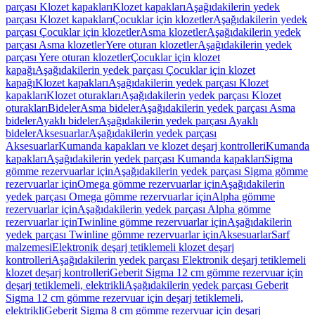
parçası Klozet kapakları
Klozet kapakları
Aşağıdakilerin yedek
parçası Klozet kapakları
Çocuklar için klozetler
Aşağıdakilerin yedek
parçası Çocuklar için klozetler
Asma klozetler
Aşağıdakilerin yedek
parçası Asma klozetler
Yere oturan klozetler
Aşağıdakilerin yedek
parçası Yere oturan klozetler
Çocuklar için klozet
kapağı
Aşağıdakilerin yedek parçası Çocuklar için klozet
kapağı
Klozet kapakları
Aşağıdakilerin yedek parçası Klozet
kapakları
Klozet oturakları
Aşağıdakilerin yedek parçası Klozet
oturakları
Bideler
Asma bideler
Aşağıdakilerin yedek parçası Asma
bideler
Ayaklı bideler
Aşağıdakilerin yedek parçası Ayaklı
bideler
Aksesuarlar
Aşağıdakilerin yedek parçası
Aksesuarlar
Kumanda kapakları ve klozet deşarj kontrolleri
Kumanda
kapakları
Aşağıdakilerin yedek parçası Kumanda kapakları
Sigma
gömme rezervuarlar için
Aşağıdakilerin yedek parçası Sigma gömme
rezervuarlar için
Omega gömme rezervuarlar için
Aşağıdakilerin
yedek parçası Omega gömme rezervuarlar için
Alpha gömme
rezervuarlar için
Aşağıdakilerin yedek parçası Alpha gömme
rezervuarlar için
Twinline gömme rezervuarlar için
Aşağıdakilerin
yedek parçası Twinline gömme rezervuarlar için
Aksesuarlar
Sarf
malzemesi
Elektronik deşarj tetiklemeli klozet deşarj
kontrolleri
Aşağıdakilerin yedek parçası Elektronik deşarj tetiklemeli
klozet deşarj kontrolleri
Geberit Sigma 12 cm gömme rezervuar için
deşarj tetiklemeli, elektrikli
Aşağıdakilerin yedek parçası Geberit
Sigma 12 cm gömme rezervuar için deşarj tetiklemeli,
elektrikli
Geberit Sigma 8 cm gömme rezervuar için deşarj