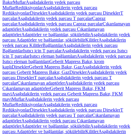
Bakır
Muflar
Aşağıdakilerin yedek parçası
Muflar
Redüksiyonlar
Aşağıdakilerin yedek parçası
Redüksiyonlar
Dirsekler
Aşağıdakilerin yedek parçası Dirsekler
T
parçalar
Aşağıdakilerin yedek parçası T parçalar
Çapraz
parçalar
Aşağıdakilerin yedek parçası Çapraz parçalar
Çıkarılamayan
adaptörler
Aşağıdakilerin yedek parçası Çıkarılamayan
adaptörler
Adaptörler ve bağlantılar, sökülebilir
Aşağıdakilerin yedek
parçası Adaptörler ve bağlantılar, sökülebilir
Kilitler
Aşağıdakilerin
yedek parçası Kilitler
Bağlantılar
Aşağıdakilerin yedek parçası
Bağlantılar
Isıtıcı için T parçalar
Aşağıdakilerin yedek parçası Isıtıcı
için T parçalar
Isıtıcı eleman bağlantıları
Aşağıdakilerin yedek parçası
Isıtıcı eleman bağlantıları
Geberit Mapress Bakır, krom
kaplı
Dirsekler
Geberit Mapress Bakır, Gaz
Aşağıdakilerin yedek
parçası Geberit Mapress Bakır, Gaz
Dirsekler
Aşağıdakilerin yedek
parçası Dirsekler
T parçalar
Aşağıdakilerin yedek parçası T
parçalar
Çıkarılamayan adaptörler
Aşağıdakilerin yedek parçası
Çıkarılamayan adaptörler
Geberit Mapress Bakır, FKM
mavi
Aşağıdakilerin yedek parçası Geberit Mapress Bakır, FKM
mavi
Muflar
Aşağıdakilerin yedek parçası
Muflar
Redüksiyonlar
Aşağıdakilerin yedek parçası
Redüksiyonlar
Dirsekler
Aşağıdakilerin yedek parçası Dirsekler
T
parçalar
Aşağıdakilerin yedek parçası T parçalar
Çıkarılamayan
adaptörler
Aşağıdakilerin yedek parçası Çıkarılamayan
adaptörler
Adaptörler ve bağlantılar, sökülebilir
Aşağıdakilerin yedek
parçası Adaptörler ve bağlantılar, sökülebilir
Kilitler
Aşağıdakilerin