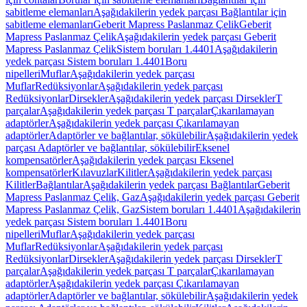
sabitleme elemanları
Aşağıdakilerin yedek parçası Bağlantılar için
sabitleme elemanları
Geberit Mapress Paslanmaz Çelik
Geberit
Mapress Paslanmaz Çelik
Aşağıdakilerin yedek parçası Geberit
Mapress Paslanmaz Çelik
Sistem boruları 1.4401
Aşağıdakilerin
yedek parçası Sistem boruları 1.4401
Boru
nipelleri
Muflar
Aşağıdakilerin yedek parçası
Muflar
Redüksiyonlar
Aşağıdakilerin yedek parçası
Redüksiyonlar
Dirsekler
Aşağıdakilerin yedek parçası Dirsekler
T
parçalar
Aşağıdakilerin yedek parçası T parçalar
Çıkarılamayan
adaptörler
Aşağıdakilerin yedek parçası Çıkarılamayan
adaptörler
Adaptörler ve bağlantılar, sökülebilir
Aşağıdakilerin yedek
parçası Adaptörler ve bağlantılar, sökülebilir
Eksenel
kompensatörler
Aşağıdakilerin yedek parçası Eksenel
kompensatörler
Kılavuzlar
Kilitler
Aşağıdakilerin yedek parçası
Kilitler
Bağlantılar
Aşağıdakilerin yedek parçası Bağlantılar
Geberit
Mapress Paslanmaz Çelik, Gaz
Aşağıdakilerin yedek parçası Geberit
Mapress Paslanmaz Çelik, Gaz
Sistem boruları 1.4401
Aşağıdakilerin
yedek parçası Sistem boruları 1.4401
Boru
nipelleri
Muflar
Aşağıdakilerin yedek parçası
Muflar
Redüksiyonlar
Aşağıdakilerin yedek parçası
Redüksiyonlar
Dirsekler
Aşağıdakilerin yedek parçası Dirsekler
T
parçalar
Aşağıdakilerin yedek parçası T parçalar
Çıkarılamayan
adaptörler
Aşağıdakilerin yedek parçası Çıkarılamayan
adaptörler
Adaptörler ve bağlantılar, sökülebilir
Aşağıdakilerin yedek