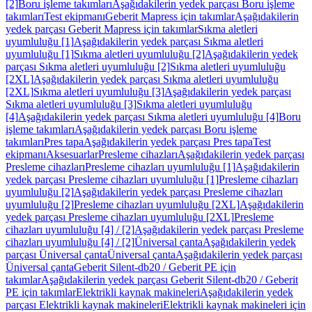
[2]
Boru işleme takımları
Aşağıdakilerin yedek parçası Boru işleme
takımları
Test ekipmanı
Geberit Mapress için takımlar
Aşağıdakilerin
yedek parçası Geberit Mapress için takımlar
Sıkma aletleri
uyumluluğu [1]
Aşağıdakilerin yedek parçası Sıkma aletleri
uyumluluğu [1]
Sıkma aletleri uyumluluğu [2]
Aşağıdakilerin yedek
parçası Sıkma aletleri uyumluluğu [2]
Sıkma aletleri uyumluluğu
[2XL]
Aşağıdakilerin yedek parçası Sıkma aletleri uyumluluğu
[2XL]
Sıkma aletleri uyumluluğu [3]
Aşağıdakilerin yedek parçası
Sıkma aletleri uyumluluğu [3]
Sıkma aletleri uyumluluğu
[4]
Aşağıdakilerin yedek parçası Sıkma aletleri uyumluluğu [4]
Boru
işleme takımları
Aşağıdakilerin yedek parçası Boru işleme
takımları
Pres tapa
Aşağıdakilerin yedek parçası Pres tapa
Test
ekipmanı
Aksesuarlar
Presleme cihazları
Aşağıdakilerin yedek parçası
Presleme cihazları
Presleme cihazları uyumluluğu [1]
Aşağıdakilerin
yedek parçası Presleme cihazları uyumluluğu [1]
Presleme cihazları
uyumluluğu [2]
Aşağıdakilerin yedek parçası Presleme cihazları
uyumluluğu [2]
Presleme cihazları uyumluluğu [2XL]
Aşağıdakilerin
yedek parçası Presleme cihazları uyumluluğu [2XL]
Presleme
cihazları uyumluluğu [4] / [2]
Aşağıdakilerin yedek parçası Presleme
cihazları uyumluluğu [4] / [2]
Üniversal çanta
Aşağıdakilerin yedek
parçası Üniversal çanta
Üniversal çanta
Aşağıdakilerin yedek parçası
Üniversal çanta
Geberit Silent-db20 / Geberit PE için
takımlar
Aşağıdakilerin yedek parçası Geberit Silent-db20 / Geberit
PE için takımlar
Elektrikli kaynak makineleri
Aşağıdakilerin yedek
parçası Elektrikli kaynak makineleri
Elektrikli kaynak makineleri için