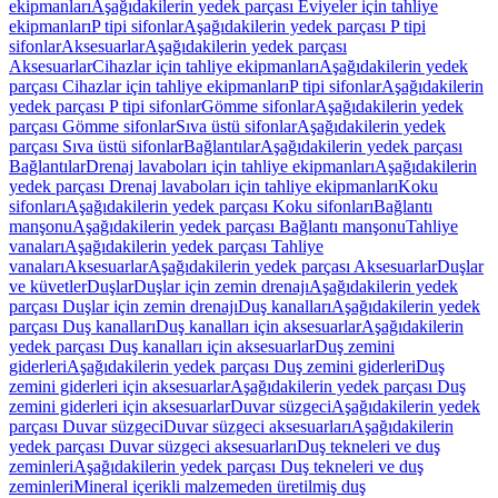
ekipmanları
Aşağıdakilerin yedek parçası Eviyeler için tahliye
ekipmanları
P tipi sifonlar
Aşağıdakilerin yedek parçası P tipi
sifonlar
Aksesuarlar
Aşağıdakilerin yedek parçası
Aksesuarlar
Cihazlar için tahliye ekipmanları
Aşağıdakilerin yedek
parçası Cihazlar için tahliye ekipmanları
P tipi sifonlar
Aşağıdakilerin
yedek parçası P tipi sifonlar
Gömme sifonlar
Aşağıdakilerin yedek
parçası Gömme sifonlar
Sıva üstü sifonlar
Aşağıdakilerin yedek
parçası Sıva üstü sifonlar
Bağlantılar
Aşağıdakilerin yedek parçası
Bağlantılar
Drenaj lavaboları için tahliye ekipmanları
Aşağıdakilerin
yedek parçası Drenaj lavaboları için tahliye ekipmanları
Koku
sifonları
Aşağıdakilerin yedek parçası Koku sifonları
Bağlantı
manşonu
Aşağıdakilerin yedek parçası Bağlantı manşonu
Tahliye
vanaları
Aşağıdakilerin yedek parçası Tahliye
vanaları
Aksesuarlar
Aşağıdakilerin yedek parçası Aksesuarlar
Duşlar
ve küvetler
Duşlar
Duşlar için zemin drenajı
Aşağıdakilerin yedek
parçası Duşlar için zemin drenajı
Duş kanalları
Aşağıdakilerin yedek
parçası Duş kanalları
Duş kanalları için aksesuarlar
Aşağıdakilerin
yedek parçası Duş kanalları için aksesuarlar
Duş zemini
giderleri
Aşağıdakilerin yedek parçası Duş zemini giderleri
Duş
zemini giderleri için aksesuarlar
Aşağıdakilerin yedek parçası Duş
zemini giderleri için aksesuarlar
Duvar süzgeci
Aşağıdakilerin yedek
parçası Duvar süzgeci
Duvar süzgeci aksesuarları
Aşağıdakilerin
yedek parçası Duvar süzgeci aksesuarları
Duş tekneleri ve duş
zeminleri
Aşağıdakilerin yedek parçası Duş tekneleri ve duş
zeminleri
Mineral içerikli malzemeden üretilmiş duş