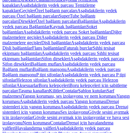
kapakları
Aşağıdakilerin yedek parçası Temizleme
kapakları
Geçişler
Özel bağlantı parçaları
Aşağıdakilerin yedek
parçası Özel bağlantı parçaları
SuperTube bağlantı
parçaları
Dirsekler
Özel bağlantı parçaları
Bağlantılar
Aşağıdakilerin
yedek parçası Bağlantılar
Kaynak bağlantıları
Soket
bağlantıları
Aşağıdakilerin yedek parçası Soket bağlantıları
Diğer
malzemelere geçişler
Aşağıdakilerin yedek parçası Diğer
malzemelere geçişler
Dişli bağlantılar
Aşağıdakilerin yedek parçası
Dişli bağlantılar
Flanş bağlantıları
Faturalı burçlar
Sıhhi tesisat
ekipmanı bağlantıları
Aşağıdakilerin yedek parçası Sıhhi tesisat
ekipmanı bağlantıları
Sifon dirsekleri
Aşağıdakilerin yedek parçası
Sifon dirsekleri
Bağlantı mufları
Aşağıdakilerin yedek parçası
Bağlantı mufları
Bağlantı manşonu
Aşağıdakilerin yedek parçası
Bağlantı manşonu
P tipi sifonlar
Aşağıdakilerin yedek parçası P tipi
sifonlar
Helezon sifonlar
Aşağıdakilerin yedek parçası Helezon
sifonlar
Aksesuarlar
Boru kelepçeleri
Boru kelepçeleri için sabitleme
parçaları
Taşıma kanalları
Kilitler
Contalar
Şablon kutuları
Sarf
malzemesi
Yangın koruması, ses izolasyonu ve nem koruması
Yangın
koruması
Aşağıdakilerin yedek parçası Yangın koruması
Drenaj
sistemleri için yangın koruması
Aşağıdakilerin yedek parçası Drenaj
sistemleri için yangın koruması
Ses izolasyonu
Gövde sesini ayırmak
için izolasyonlar
Gövde sesini ayırmak için izolasyonlar ve hava sesi
izolasyonu
Nem koruması
Contalar
Drenaj için havalandırma
valfleri
Havalandırma valfleri
Aşağıdakilerin yedek parçası