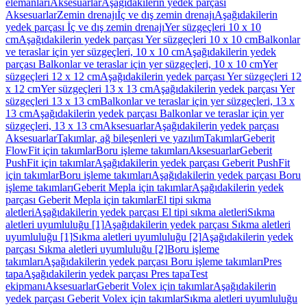
elemanları
Aksesuarlar
Aşağıdakilerin yedek parçası
Aksesuarlar
Zemin drenajı
İç ve dış zemin drenajı
Aşağıdakilerin
yedek parçası İç ve dış zemin drenajı
Yer süzgeçleri 10 x 10
cm
Aşağıdakilerin yedek parçası Yer süzgeçleri 10 x 10 cm
Balkonlar
ve teraslar için yer süzgeçleri, 10 x 10 cm
Aşağıdakilerin yedek
parçası Balkonlar ve teraslar için yer süzgeçleri, 10 x 10 cm
Yer
süzgeçleri 12 x 12 cm
Aşağıdakilerin yedek parçası Yer süzgeçleri 12
x 12 cm
Yer süzgeçleri 13 x 13 cm
Aşağıdakilerin yedek parçası Yer
süzgeçleri 13 x 13 cm
Balkonlar ve teraslar için yer süzgeçleri, 13 x
13 cm
Aşağıdakilerin yedek parçası Balkonlar ve teraslar için yer
süzgeçleri, 13 x 13 cm
Aksesuarlar
Aşağıdakilerin yedek parçası
Aksesuarlar
Takımlar, ağ bileşenleri ve yazılım
Takımlar
Geberit
FlowFit için takımlar
Boru işleme takımları
Aksesuarlar
Geberit
PushFit için takımlar
Aşağıdakilerin yedek parçası Geberit PushFit
için takımlar
Boru işleme takımları
Aşağıdakilerin yedek parçası Boru
işleme takımları
Geberit Mepla için takımlar
Aşağıdakilerin yedek
parçası Geberit Mepla için takımlar
El tipi sıkma
aletleri
Aşağıdakilerin yedek parçası El tipi sıkma aletleri
Sıkma
aletleri uyumluluğu [1]
Aşağıdakilerin yedek parçası Sıkma aletleri
uyumluluğu [1]
Sıkma aletleri uyumluluğu [2]
Aşağıdakilerin yedek
parçası Sıkma aletleri uyumluluğu [2]
Boru işleme
takımları
Aşağıdakilerin yedek parçası Boru işleme takımları
Pres
tapa
Aşağıdakilerin yedek parçası Pres tapa
Test
ekipmanı
Aksesuarlar
Geberit Volex için takımlar
Aşağıdakilerin
yedek parçası Geberit Volex için takımlar
Sıkma aletleri uyumluluğu