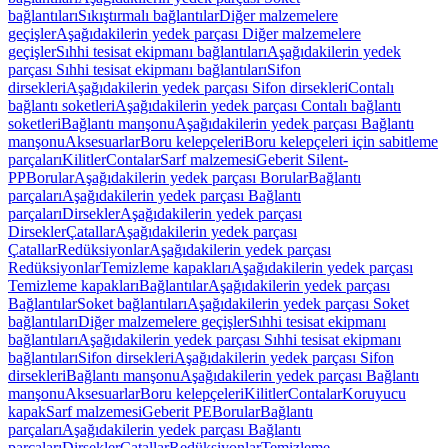
bağlantıları
Sıkıştırmalı bağlantılar
Diğer malzemelere
geçişler
Aşağıdakilerin yedek parçası Diğer malzemelere
geçişler
Sıhhi tesisat ekipmanı bağlantıları
Aşağıdakilerin yedek
parçası Sıhhi tesisat ekipmanı bağlantıları
Sifon
dirsekleri
Aşağıdakilerin yedek parçası Sifon dirsekleri
Contalı
bağlantı soketleri
Aşağıdakilerin yedek parçası Contalı bağlantı
soketleri
Bağlantı manşonu
Aşağıdakilerin yedek parçası Bağlantı
manşonu
Aksesuarlar
Boru kelepçeleri
Boru kelepçeleri için sabitleme
parçaları
Kilitler
Contalar
Sarf malzemesi
Geberit Silent-
PP
Borular
Aşağıdakilerin yedek parçası Borular
Bağlantı
parçaları
Aşağıdakilerin yedek parçası Bağlantı
parçaları
Dirsekler
Aşağıdakilerin yedek parçası
Dirsekler
Çatallar
Aşağıdakilerin yedek parçası
Çatallar
Redüksiyonlar
Aşağıdakilerin yedek parçası
Redüksiyonlar
Temizleme kapakları
Aşağıdakilerin yedek parçası
Temizleme kapakları
Bağlantılar
Aşağıdakilerin yedek parçası
Bağlantılar
Soket bağlantıları
Aşağıdakilerin yedek parçası Soket
bağlantıları
Diğer malzemelere geçişler
Sıhhi tesisat ekipmanı
bağlantıları
Aşağıdakilerin yedek parçası Sıhhi tesisat ekipmanı
bağlantıları
Sifon dirsekleri
Aşağıdakilerin yedek parçası Sifon
dirsekleri
Bağlantı manşonu
Aşağıdakilerin yedek parçası Bağlantı
manşonu
Aksesuarlar
Boru kelepçeleri
Kilitler
Contalar
Koruyucu
kapak
Sarf malzemesi
Geberit PE
Borular
Bağlantı
parçaları
Aşağıdakilerin yedek parçası Bağlantı
parçaları
Dirsekler
Çatallar
Redüksiyonlar
Temizleme