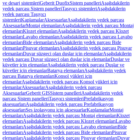
ve deşarj sistemleri
Geberit Duofix
Sistem panelleri
Aşağıdakilerin
yedek parçası Sistem panelleri
Taşıyıcı sistemleri
Aşağıdakilerin
yedek parçası Taşıyıcı
sistemleri
Kaplamalar
Aksesuarlar
Aşağıdakilerin yedek parçası
Aksesuarlar
Montaj elemanları
Aşağıdakilerin yedek parçası Montaj
elemanları
Klozet elemanları
Aşağıdakilerin yedek parçası Klozet
elemanları
Lavabo elemanları
Aşağıdakilerin yedek parçası Lavabo
elemanları
Bide elemanları
Aşağıdakilerin yedek parçası Bide
elemanları
Pisuvar elemanları
Aşağıdakilerin yedek parçası Pisuvar
elemanları
Duvar süzgeci olan duşlar için elemanlar
Aşağıdakilerin
yedek parçası Duvar süzgeci olan duşlar için elemanlar
Duşlar ve
küvetler için elemanlar
Aşağıdakilerin yedek parçası Duşlar ve
küvetler için elemanlar
Batarya elemanları
Aşağıdakilerin yedek
parçası Batarya elemanları
Konsol yükleri için
elemanlar
Aşağıdakilerin yedek parçası Konsol yükleri için
elemanlar
Aksesuarlar
Aşağıdakilerin yedek parçası
Aksesuarlar
Geberit GIS
Sistem panelleri
Aşağıdakilerin yedek
parçası Sistem panelleri
Taşıyıcı sistemleri
Prefabrikasyon
aksesuarları
Aşağıdakilerin yedek parçası Prefabrikasyon
aksesuarları
Ses izolasyonu için aksesuarlar
Kaplamalar
Montaj
elemanları
Aşağıdakilerin yedek parçası Montaj elemanları
Klozet
elemanları
Aşağıdakilerin yedek parçası Klozet elemanları
Lavabo
elemanları
Aşağıdakilerin yedek parçası Lavabo elemanları
Bide
elemanları
Aşağıdakilerin yedek parçası Bide elemanları
Pisuvar
elemanları
Aşağıdakilerin yedek parçası Pisuvar elemanları
Duvar