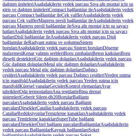
dağıtım üniteleri
Aşağıdakilerin yedek parçası Sıva altı montaj için su
giriş ve dağıtım üniteleri
Compact bağlantılar ile
Aşağıdakilerin yedek
parçası Compact bağlantılar ile
Çek valfler
Aşağıdakilerin yedek
parçası Çek valfler
Mapress presli bağlantılar ile
Aşağıdakilerin yedek
parçası Mapress presli bağlantılar ile
Sıva altı montaj için su sayacı
hatları
Aşağıdakilerin yedek parçası Sıva altı montaj için su sayacı
hatları
Dişli bağlantılar ile
Aşağıdakilerin yedek parçası Dişli
bağlantılar ile
Radyant ısıtma ve soğutma
Sistem
boruları
Aşağıdakilerin yedek parçası Sistem boruları
Döşeme
malzemesi
Kenar yalıtım şeritleri
Boru zımbaları
Beton katkıları
Boru
dirseği destekleri
Güç dağıtım dolapları
Aşağıdakilerin yedek parçası
Güç dağıtım dolapları
Metal güç dağıtım dolapları
Aşağıdakilerin
yedek parçası Metal güç dağıtım dolapları
Dağıtıcı
çeşitleri
Aşağıdakilerin yedek parçası Dağıtıcı çeşitleri
Yerden ısıtma
için manifold
Aşağıdakilerin yedek parçası Yerden ısıtma için
manifold
Küresel vanalar
Geçişler
Kontrol elemanları
Ayar
tahrikleri
Oda termostatları
Ana regülatör
Bina drenaj
sistemleri
Geberit Silent-db20
Borular
Bağlantı
parçaları
Aşağıdakilerin yedek parçası Bağlantı
parçaları
Dirsekler
Çatallar
Aşağıdakilerin yedek parçası
Çatallar
Redüksiyonlar
Temizleme kapakları
Aşağıdakilerin yedek
parçası Temizleme kapakları
SuperTube bağlantı
parçaları
Dirsekler
Özel bağlantı parçaları
Bağlantılar
Aşağıdakilerin
yedek parçası Bağlantılar
Kaynak bağlantıları
Soket
bağlantıları
Aşağıdakilerin yedek parçası Soket