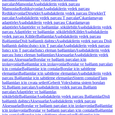
parçaları
Manşonlar
Aşağıdakilerin yedek parçası
Manşonlar
Redüksiyonlar
Aşağıdakilerin yedek parçası
Redüksiyonlar
Dirsekler
Aşağıdakilerin yedek parçası Dirsekler
T
parçalar
Aşağıdakilerin yedek parçası T parçalar
Çıkarılamayan
adaptörler
Aşağıdakilerin yedek parçası Çıkarılamayan
adaptörler
Adaptörler ve bağlantılar, sökülebilir
Aşağıdakilerin yedek
parçası Adaptörler ve bağlantılar, sökülebilir
Kilitler
Aşağıdakilerin
yedek parçası Kilitler
Bağlantılar
Aşağıdakilerin yedek parçası
Bağlantılar
Dişli bağlantılı dağıtıcı
Aşağıdakilerin yedek parçası Dişli
bağlantılı dağıtıcı
Isıtıcı için T parçalar
Aşağıdakilerin yedek parçası
Isıtıcı için T parçalar
Isıtıcı eleman bağlantıları
Aşağıdakilerin yedek
parçası Isıtıcı eleman bağlantıları
Aksesuarlar
Aşağıdakilerin yedek
parçası Aksesuarlar
Borular ve bağlantı parçaları için
izolasyonlar
Bağlantılar için izolasyonlar
Borular ve bağlantı parçaları
için contalar
Bağlantılar için contalar
Borular için sabitleme
elemanları
Bağlantılar için sabitleme elemanları
Aşağıdakilerin yedek
parçası Bağlantılar için sabitleme elemanları
Sistem contaları
Flanş
bağlantıları için cıvata setleri
Geberit Volex
Isıtma sistem boruları
SL
Bağlantı parçaları
Aşağıdakilerin yedek parçası Bağlantı
parçaları
Adaptörler ve bağlantılar,
sökülebilir
Bağlantılar
Aşağıdakilerin yedek parçası Bağlantılar
Dişli
bağlantılı dağıtıcı
Aksesuarlar
Aşağıdakilerin yedek parçası
Aksesuarlar
Borular ve bağlantı parçaları için izolasyonlar
Bağlantılar
için izolasyonlar
Borular ve bağlantı parçaları için contalar
Bağlantılar
için contalar
Borular için sabitleme elemanları
Bağlantılar için