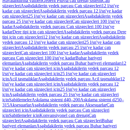
Havalandırma valfleri
Geberit Pluvia çatı drenaj sistemi
Çatı
süzgeçleri
Aşağıdakilerin yedek parçası Çatı süzgeçleri
12 l/sn'ye
kadar çatı süzgeçleri
Aşağıdakilerin yedek parçası 12 l/sn'ye kadar
çatı süzgeçleri
25 l/sn'ye kadar çatı süzgeçleri
Aşağıdakilerin yedek
parçası 25 l/sn'ye kadar çatı süzgeçleri
Çatı süzgeçleri 100 l/sn'ye
kadar
Aşağıdakilerin yedek parçası Çatı süzgeçleri 100 l/sn'ye
kadar
Dere tipi için çatı süzgeçleri
Aşağıdakilerin yedek parçası Dere
tipi için çatı süzgeçleri
12 l/sn'ye kadar çatı süzgeçleri
Aşağıdakilerin
yedek parçası 12 l/sn'ye kadar çatı süzgeçleri
25 l/sn'ye kadar çatı
süzgeçleri
Aşağıdakilerin yedek parçası 25 l/sn'ye kadar çatı
süzgeçleri
Çatı süzgeçleri 100 l/sn'ye kadar
Aşağıdakilerin yedek
parçası Çatı süzgeçleri 100 l/sn'ye kadar
Buhar bariyeri
elemanları
Aşağıdakilerin yedek parçası Buhar bariyeri elemanları
12
l/sn'ye kadar çatı süzgeçleri için
Aşağıdakilerin yedek parçası 12
l/sn'ye kadar çatı süzgeçleri için
25 l/sn'ye kadar çatı süzgeçleri
için
Acil taşmalıklar
Aşağıdakilerin yedek parçası Acil taşmalıklar
12
l/sn'ye kadar çatı süzgeçleri için
Aşağıdakilerin yedek parçası 12
l/sn'ye kadar çatı süzgeçleri için
25 l/sn'ye kadar çatı süzgeçleri
için
Aşağıdakilerin yedek parçası 25 l/sn'ye kadar çatı süzgeçleri
için
Sabitlemeler
Askılama sistemi d40–200
Askılama sistemi d250–
315
Aksesuarlar
Aşağıdakilerin yedek parçası Aksesuarlar
Çatı
süzgeçleri için
Aşağıdakilerin yedek parçası Çatı süzgeçleri
için
Sabitlemeler için
Konvansiyonel çatı drenajı
Çatı
süzgeçleri
Aşağıdakilerin yedek parçası Çatı süzgeçleri
Buhar
bariyeri elemanları
Aşağıdakilerin yedek parçası Buhar bariyeri