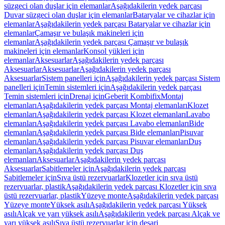
süzgeci olan duşlar için elemanlar
Aşağıdakilerin yedek parçası
Duvar süzgeci olan duşlar için elemanlar
Bataryalar ve cihazlar için
elemanlar
Aşağıdakilerin yedek parçası Bataryalar ve cihazlar için
elemanlar
Çamaşır ve bulaşık makineleri için
elemanlar
Aşağıdakilerin yedek parçası Çamaşır ve bulaşık
makineleri için elemanlar
Konsol yükleri için
elemanlar
Aksesuarlar
Aşağıdakilerin yedek parçası
Aksesuarlar
Aksesuarlar
Aşağıdakilerin yedek parçası
Aksesuarlar
Sistem panelleri için
Aşağıdakilerin yedek parçası Sistem
panelleri için
Temin sistemleri için
Aşağıdakilerin yedek parçası
Temin sistemleri için
Drenaj için
Geberit Kombifix
Montaj
elemanları
Aşağıdakilerin yedek parçası Montaj elemanları
Klozet
elemanları
Aşağıdakilerin yedek parçası Klozet elemanları
Lavabo
elemanları
Aşağıdakilerin yedek parçası Lavabo elemanları
Bide
elemanları
Aşağıdakilerin yedek parçası Bide elemanları
Pisuvar
elemanları
Aşağıdakilerin yedek parçası Pisuvar elemanları
Duş
elemanları
Aşağıdakilerin yedek parçası Duş
elemanları
Aksesuarlar
Aşağıdakilerin yedek parçası
Aksesuarlar
Sabitlemeler için
Aşağıdakilerin yedek parçası
Sabitlemeler için
Sıva üstü rezervuarlar
Klozetler için sıva üstü
rezervuarlar, plastik
Aşağıdakilerin yedek parçası Klozetler için sıva
üstü rezervuarlar, plastik
Yüzeye monte
Aşağıdakilerin yedek parçası
Yüzeye monte
Yüksek asılı
Aşağıdakilerin yedek parçası Yüksek
asılı
Alçak ve yarı yüksek asılı
Aşağıdakilerin yedek parçası Alçak ve
yarı yüksek asılı
Sıva üstü rezervuarlar için deşarj