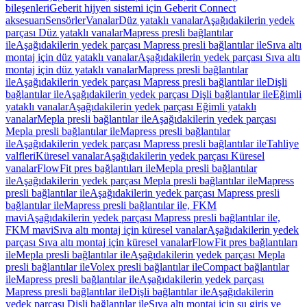
bileşenleri
Geberit hijyen sistemi için Geberit Connect
aksesuarı
Sensörler
Vanalar
Düz yataklı vanalar
Aşağıdakilerin yedek
parçası Düz yataklı vanalar
Mapress presli bağlantılar
ile
Aşağıdakilerin yedek parçası Mapress presli bağlantılar ile
Sıva altı
montaj için düz yataklı vanalar
Aşağıdakilerin yedek parçası Sıva altı
montaj için düz yataklı vanalar
Mapress presli bağlantılar
ile
Aşağıdakilerin yedek parçası Mapress presli bağlantılar ile
Dişli
bağlantılar ile
Aşağıdakilerin yedek parçası Dişli bağlantılar ile
Eğimli
yataklı vanalar
Aşağıdakilerin yedek parçası Eğimli yataklı
vanalar
Mepla presli bağlantılar ile
Aşağıdakilerin yedek parçası
Mepla presli bağlantılar ile
Mapress presli bağlantılar
ile
Aşağıdakilerin yedek parçası Mapress presli bağlantılar ile
Tahliye
valfleri
Küresel vanalar
Aşağıdakilerin yedek parçası Küresel
vanalar
FlowFit pres bağlantıları ile
Mepla presli bağlantılar
ile
Aşağıdakilerin yedek parçası Mepla presli bağlantılar ile
Mapress
presli bağlantılar ile
Aşağıdakilerin yedek parçası Mapress presli
bağlantılar ile
Mapress presli bağlantılar ile, FKM
mavi
Aşağıdakilerin yedek parçası Mapress presli bağlantılar ile,
FKM mavi
Sıva altı montaj için küresel vanalar
Aşağıdakilerin yedek
parçası Sıva altı montaj için küresel vanalar
FlowFit pres bağlantıları
ile
Mepla presli bağlantılar ile
Aşağıdakilerin yedek parçası Mepla
presli bağlantılar ile
Volex presli bağlantılar ile
Compact bağlantılar
ile
Mapress presli bağlantılar ile
Aşağıdakilerin yedek parçası
Mapress presli bağlantılar ile
Dişli bağlantılar ile
Aşağıdakilerin
yedek parçası Dişli bağlantılar ile
Sıva altı montaj için su giriş ve