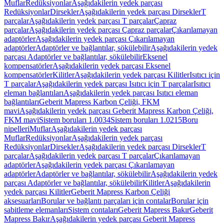
Muflar
Redüksiyonlar
Aşağıdakilerin yedek parçası
Redüksiyonlar
Dirsekler
Aşağıdakilerin yedek parçası Dirsekler
T
parçalar
Aşağıdakilerin yedek parçası T parçalar
Çapraz
parçalar
Aşağıdakilerin yedek parçası Çapraz parçalar
Çıkarılamayan
adaptörler
Aşağıdakilerin yedek parçası Çıkarılamayan
adaptörler
Adaptörler ve bağlantılar, sökülebilir
Aşağıdakilerin yedek
parçası Adaptörler ve bağlantılar, sökülebilir
Eksenel
kompensatörler
Aşağıdakilerin yedek parçası Eksenel
kompensatörler
Kilitler
Aşağıdakilerin yedek parçası Kilitler
Isıtıcı için
T parçalar
Aşağıdakilerin yedek parçası Isıtıcı için T parçalar
Isıtıcı
eleman bağlantıları
Aşağıdakilerin yedek parçası Isıtıcı eleman
bağlantıları
Geberit Mapress Karbon Çeliği, FKM
mavi
Aşağıdakilerin yedek parçası Geberit Mapress Karbon Çeliği,
FKM mavi
Sistem boruları 1.0034
Sistem boruları 1.0215
Boru
nipelleri
Muflar
Aşağıdakilerin yedek parçası
Muflar
Redüksiyonlar
Aşağıdakilerin yedek parçası
Redüksiyonlar
Dirsekler
Aşağıdakilerin yedek parçası Dirsekler
T
parçalar
Aşağıdakilerin yedek parçası T parçalar
Çıkarılamayan
adaptörler
Aşağıdakilerin yedek parçası Çıkarılamayan
adaptörler
Adaptörler ve bağlantılar, sökülebilir
Aşağıdakilerin yedek
parçası Adaptörler ve bağlantılar, sökülebilir
Kilitler
Aşağıdakilerin
yedek parçası Kilitler
Geberit Mapress Karbon Çeliği
aksesuarları
Borular ve bağlantı parçaları için contalar
Borular için
sabitleme elemanları
Sistem contaları
Geberit Mapress Bakır
Geberit
Mapress Bakır
Aşağıdakilerin yedek parçası Geberit Mapress