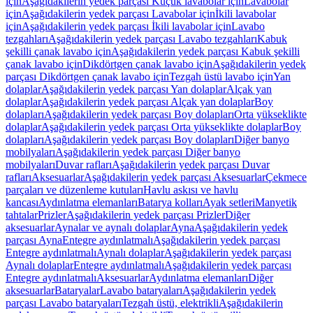
için
Aşağıdakilerin yedek parçası Küçük lavabolar için
Lavabolar
için
Aşağıdakilerin yedek parçası Lavabolar için
İkili lavabolar
için
Aşağıdakilerin yedek parçası İkili lavabolar için
Lavabo
tezgahları
Aşağıdakilerin yedek parçası Lavabo tezgahları
Kabuk
şekilli çanak lavabo için
Aşağıdakilerin yedek parçası Kabuk şekilli
çanak lavabo için
Dikdörtgen çanak lavabo için
Aşağıdakilerin yedek
parçası Dikdörtgen çanak lavabo için
Tezgah üstü lavabo için
Yan
dolaplar
Aşağıdakilerin yedek parçası Yan dolaplar
Alçak yan
dolaplar
Aşağıdakilerin yedek parçası Alçak yan dolaplar
Boy
dolapları
Aşağıdakilerin yedek parçası Boy dolapları
Orta yükseklikte
dolaplar
Aşağıdakilerin yedek parçası Orta yükseklikte dolaplar
Boy
dolapları
Aşağıdakilerin yedek parçası Boy dolapları
Diğer banyo
mobilyaları
Aşağıdakilerin yedek parçası Diğer banyo
mobilyaları
Duvar rafları
Aşağıdakilerin yedek parçası Duvar
rafları
Aksesuarlar
Aşağıdakilerin yedek parçası Aksesuarlar
Çekmece
parçaları ve düzenleme kutuları
Havlu askısı ve havlu
kancası
Aydınlatma elemanları
Batarya kolları
Ayak setleri
Manyetik
tahtalar
Prizler
Aşağıdakilerin yedek parçası Prizler
Diğer
aksesuarlar
Aynalar ve aynalı dolaplar
Ayna
Aşağıdakilerin yedek
parçası Ayna
Entegre aydınlatmalı
Aşağıdakilerin yedek parçası
Entegre aydınlatmalı
Aynalı dolaplar
Aşağıdakilerin yedek parçası
Aynalı dolaplar
Entegre aydınlatmalı
Aşağıdakilerin yedek parçası
Entegre aydınlatmalı
Aksesuarlar
Aydınlatma elemanları
Diğer
aksesuarlar
Bataryalar
Lavabo bataryaları
Aşağıdakilerin yedek
parçası Lavabo bataryaları
Tezgah üstü, elektrikli
Aşağıdakilerin