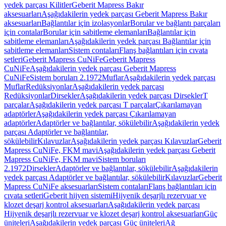
yedek parçası Kilitler
Geberit Mapress Bakır
aksesuarları
Aşağıdakilerin yedek parçası Geberit Mapress Bakır
aksesuarları
Bağlantılar için izolasyonlar
Borular ve bağlantı parçaları
için contalar
Borular için sabitleme elemanları
Bağlantılar için
sabitleme elemanları
Aşağıdakilerin yedek parçası Bağlantılar için
sabitleme elemanları
Sistem contaları
Flanş bağlantıları için cıvata
setleri
Geberit Mapress CuNiFe
Geberit Mapress
CuNiFe
Aşağıdakilerin yedek parçası Geberit Mapress
CuNiFe
Sistem boruları 2.1972
Muflar
Aşağıdakilerin yedek parçası
Muflar
Redüksiyonlar
Aşağıdakilerin yedek parçası
Redüksiyonlar
Dirsekler
Aşağıdakilerin yedek parçası Dirsekler
T
parçalar
Aşağıdakilerin yedek parçası T parçalar
Çıkarılamayan
adaptörler
Aşağıdakilerin yedek parçası Çıkarılamayan
adaptörler
Adaptörler ve bağlantılar, sökülebilir
Aşağıdakilerin yedek
parçası Adaptörler ve bağlantılar,
sökülebilir
Kılavuzlar
Aşağıdakilerin yedek parçası Kılavuzlar
Geberit
Mapress CuNiFe, FKM mavi
Aşağıdakilerin yedek parçası Geberit
Mapress CuNiFe, FKM mavi
Sistem boruları
2.1972
Dirsekler
Adaptörler ve bağlantılar, sökülebilir
Aşağıdakilerin
yedek parçası Adaptörler ve bağlantılar, sökülebilir
Kılavuzlar
Geberit
Mapress CuNiFe aksesuarları
Sistem contaları
Flanş bağlantıları için
cıvata setleri
Geberit hijyen sistemi
Hijyenik deşarjlı rezervuar ve
klozet deşarj kontrol aksesuarları
Aşağıdakilerin yedek parçası
Hijyenik deşarjlı rezervuar ve klozet deşarj kontrol aksesuarları
Güç
üniteleri
Aşağıdakilerin yedek parçası Güç üniteleri
Ağ