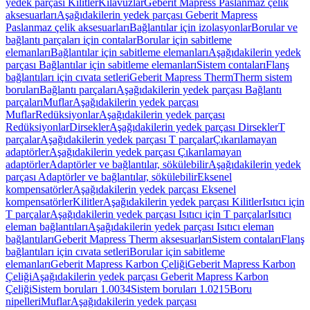
yedek parçası Kilitler
Kılavuzlar
Geberit Mapress Paslanmaz çelik
aksesuarları
Aşağıdakilerin yedek parçası Geberit Mapress
Paslanmaz çelik aksesuarları
Bağlantılar için izolasyonlar
Borular ve
bağlantı parçaları için contalar
Borular için sabitleme
elemanları
Bağlantılar için sabitleme elemanları
Aşağıdakilerin yedek
parçası Bağlantılar için sabitleme elemanları
Sistem contaları
Flanş
bağlantıları için cıvata setleri
Geberit Mapress Therm
Therm sistem
boruları
Bağlantı parçaları
Aşağıdakilerin yedek parçası Bağlantı
parçaları
Muflar
Aşağıdakilerin yedek parçası
Muflar
Redüksiyonlar
Aşağıdakilerin yedek parçası
Redüksiyonlar
Dirsekler
Aşağıdakilerin yedek parçası Dirsekler
T
parçalar
Aşağıdakilerin yedek parçası T parçalar
Çıkarılamayan
adaptörler
Aşağıdakilerin yedek parçası Çıkarılamayan
adaptörler
Adaptörler ve bağlantılar, sökülebilir
Aşağıdakilerin yedek
parçası Adaptörler ve bağlantılar, sökülebilir
Eksenel
kompensatörler
Aşağıdakilerin yedek parçası Eksenel
kompensatörler
Kilitler
Aşağıdakilerin yedek parçası Kilitler
Isıtıcı için
T parçalar
Aşağıdakilerin yedek parçası Isıtıcı için T parçalar
Isıtıcı
eleman bağlantıları
Aşağıdakilerin yedek parçası Isıtıcı eleman
bağlantıları
Geberit Mapress Therm aksesuarları
Sistem contaları
Flanş
bağlantıları için cıvata setleri
Borular için sabitleme
elemanları
Geberit Mapress Karbon Çeliği
Geberit Mapress Karbon
Çeliği
Aşağıdakilerin yedek parçası Geberit Mapress Karbon
Çeliği
Sistem boruları 1.0034
Sistem boruları 1.0215
Boru
nipelleri
Muflar
Aşağıdakilerin yedek parçası