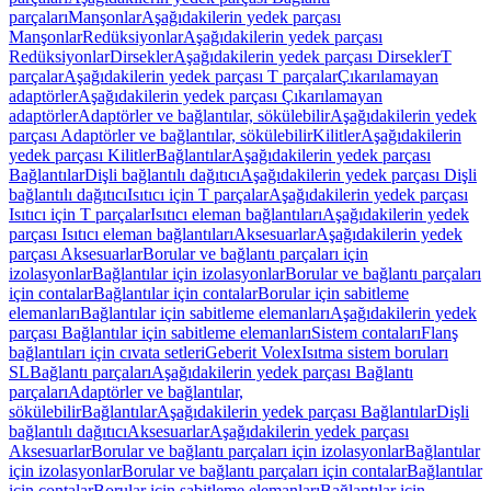
parçaları
Manşonlar
Aşağıdakilerin yedek parçası
Manşonlar
Redüksiyonlar
Aşağıdakilerin yedek parçası
Redüksiyonlar
Dirsekler
Aşağıdakilerin yedek parçası Dirsekler
T
parçalar
Aşağıdakilerin yedek parçası T parçalar
Çıkarılamayan
adaptörler
Aşağıdakilerin yedek parçası Çıkarılamayan
adaptörler
Adaptörler ve bağlantılar, sökülebilir
Aşağıdakilerin yedek
parçası Adaptörler ve bağlantılar, sökülebilir
Kilitler
Aşağıdakilerin
yedek parçası Kilitler
Bağlantılar
Aşağıdakilerin yedek parçası
Bağlantılar
Dişli bağlantılı dağıtıcı
Aşağıdakilerin yedek parçası Dişli
bağlantılı dağıtıcı
Isıtıcı için T parçalar
Aşağıdakilerin yedek parçası
Isıtıcı için T parçalar
Isıtıcı eleman bağlantıları
Aşağıdakilerin yedek
parçası Isıtıcı eleman bağlantıları
Aksesuarlar
Aşağıdakilerin yedek
parçası Aksesuarlar
Borular ve bağlantı parçaları için
izolasyonlar
Bağlantılar için izolasyonlar
Borular ve bağlantı parçaları
için contalar
Bağlantılar için contalar
Borular için sabitleme
elemanları
Bağlantılar için sabitleme elemanları
Aşağıdakilerin yedek
parçası Bağlantılar için sabitleme elemanları
Sistem contaları
Flanş
bağlantıları için cıvata setleri
Geberit Volex
Isıtma sistem boruları
SL
Bağlantı parçaları
Aşağıdakilerin yedek parçası Bağlantı
parçaları
Adaptörler ve bağlantılar,
sökülebilir
Bağlantılar
Aşağıdakilerin yedek parçası Bağlantılar
Dişli
bağlantılı dağıtıcı
Aksesuarlar
Aşağıdakilerin yedek parçası
Aksesuarlar
Borular ve bağlantı parçaları için izolasyonlar
Bağlantılar
için izolasyonlar
Borular ve bağlantı parçaları için contalar
Bağlantılar
için contalar
Borular için sabitleme elemanları
Bağlantılar için