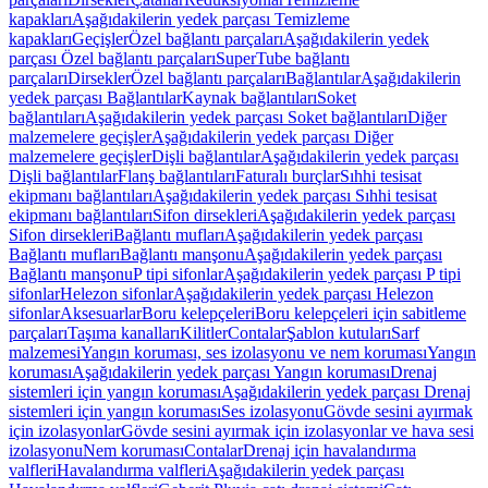
kapakları
Aşağıdakilerin yedek parçası Temizleme
kapakları
Geçişler
Özel bağlantı parçaları
Aşağıdakilerin yedek
parçası Özel bağlantı parçaları
SuperTube bağlantı
parçaları
Dirsekler
Özel bağlantı parçaları
Bağlantılar
Aşağıdakilerin
yedek parçası Bağlantılar
Kaynak bağlantıları
Soket
bağlantıları
Aşağıdakilerin yedek parçası Soket bağlantıları
Diğer
malzemelere geçişler
Aşağıdakilerin yedek parçası Diğer
malzemelere geçişler
Dişli bağlantılar
Aşağıdakilerin yedek parçası
Dişli bağlantılar
Flanş bağlantıları
Faturalı burçlar
Sıhhi tesisat
ekipmanı bağlantıları
Aşağıdakilerin yedek parçası Sıhhi tesisat
ekipmanı bağlantıları
Sifon dirsekleri
Aşağıdakilerin yedek parçası
Sifon dirsekleri
Bağlantı mufları
Aşağıdakilerin yedek parçası
Bağlantı mufları
Bağlantı manşonu
Aşağıdakilerin yedek parçası
Bağlantı manşonu
P tipi sifonlar
Aşağıdakilerin yedek parçası P tipi
sifonlar
Helezon sifonlar
Aşağıdakilerin yedek parçası Helezon
sifonlar
Aksesuarlar
Boru kelepçeleri
Boru kelepçeleri için sabitleme
parçaları
Taşıma kanalları
Kilitler
Contalar
Şablon kutuları
Sarf
malzemesi
Yangın koruması, ses izolasyonu ve nem koruması
Yangın
koruması
Aşağıdakilerin yedek parçası Yangın koruması
Drenaj
sistemleri için yangın koruması
Aşağıdakilerin yedek parçası Drenaj
sistemleri için yangın koruması
Ses izolasyonu
Gövde sesini ayırmak
için izolasyonlar
Gövde sesini ayırmak için izolasyonlar ve hava sesi
izolasyonu
Nem koruması
Contalar
Drenaj için havalandırma
valfleri
Havalandırma valfleri
Aşağıdakilerin yedek parçası