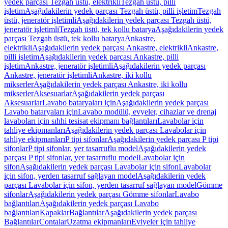
yedek parçası Tezgah üstü, elektrikli
Tezgah üstü, pilli
işletim
Aşağıdakilerin yedek parçası Tezgah üstü, pilli işletim
Tezgah
üstü, jeneratör işletimli
Aşağıdakilerin yedek parçası Tezgah üstü,
jeneratör işletimli
Tezgah üstü, tek kollu batarya
Aşağıdakilerin yedek
parçası Tezgah üstü, tek kollu batarya
Ankastre,
elektrikli
Aşağıdakilerin yedek parçası Ankastre, elektrikli
Ankastre,
pilli işletim
Aşağıdakilerin yedek parçası Ankastre, pilli
işletim
Ankastre, jeneratör işletimli
Aşağıdakilerin yedek parçası
Ankastre, jeneratör işletimli
Ankastre, iki kollu
mikserler
Aşağıdakilerin yedek parçası Ankastre, iki kollu
mikserler
Aksesuarlar
Aşağıdakilerin yedek parçası
Aksesuarlar
Lavabo bataryaları için
Aşağıdakilerin yedek parçası
Lavabo bataryaları için
Lavabo modülü, evyeler, cihazlar ve drenaj
lavaboları için sıhhi tesisat ekipmanı bağlantıları
Lavabolar için
tahliye ekipmanları
Aşağıdakilerin yedek parçası Lavabolar için
tahliye ekipmanları
P tipi sifonlar
Aşağıdakilerin yedek parçası P tipi
sifonlar
P tipi sifonlar, yer tasarruflu model
Aşağıdakilerin yedek
parçası P tipi sifonlar, yer tasarruflu model
Lavabolar için
sifon
Aşağıdakilerin yedek parçası Lavabolar için sifon
Lavabolar
için sifon, yerden tasarruf sağlayan model
Aşağıdakilerin yedek
parçası Lavabolar için sifon, yerden tasarruf sağlayan model
Gömme
sifonlar
Aşağıdakilerin yedek parçası Gömme sifonlar
Lavabo
bağlantıları
Aşağıdakilerin yedek parçası Lavabo
bağlantıları
Kapaklar
Bağlantılar
Aşağıdakilerin yedek parçası
Bağlantılar
Contalar
Uzatma ekipmanları
Eviyeler için tahliye