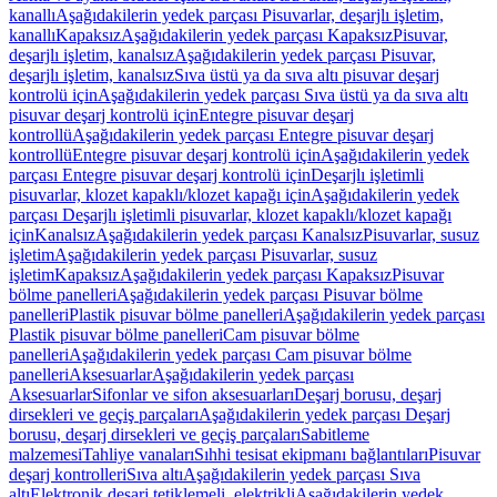
kanallı
Aşağıdakilerin yedek parçası Pisuvarlar, deşarjlı işletim,
kanallı
Kapaksız
Aşağıdakilerin yedek parçası Kapaksız
Pisuvar,
deşarjlı işletim, kanalsız
Aşağıdakilerin yedek parçası Pisuvar,
deşarjlı işletim, kanalsız
Sıva üstü ya da sıva altı pisuvar deşarj
kontrolü için
Aşağıdakilerin yedek parçası Sıva üstü ya da sıva altı
pisuvar deşarj kontrolü için
Entegre pisuvar deşarj
kontrollü
Aşağıdakilerin yedek parçası Entegre pisuvar deşarj
kontrollü
Entegre pisuvar deşarj kontrolü için
Aşağıdakilerin yedek
parçası Entegre pisuvar deşarj kontrolü için
Deşarjlı işletimli
pisuvarlar, klozet kapaklı/klozet kapağı için
Aşağıdakilerin yedek
parçası Deşarjlı işletimli pisuvarlar, klozet kapaklı/klozet kapağı
için
Kanalsız
Aşağıdakilerin yedek parçası Kanalsız
Pisuvarlar, susuz
işletim
Aşağıdakilerin yedek parçası Pisuvarlar, susuz
işletim
Kapaksız
Aşağıdakilerin yedek parçası Kapaksız
Pisuvar
bölme panelleri
Aşağıdakilerin yedek parçası Pisuvar bölme
panelleri
Plastik pisuvar bölme panelleri
Aşağıdakilerin yedek parçası
Plastik pisuvar bölme panelleri
Cam pisuvar bölme
panelleri
Aşağıdakilerin yedek parçası Cam pisuvar bölme
panelleri
Aksesuarlar
Aşağıdakilerin yedek parçası
Aksesuarlar
Sifonlar ve sifon aksesuarları
Deşarj borusu, deşarj
dirsekleri ve geçiş parçaları
Aşağıdakilerin yedek parçası Deşarj
borusu, deşarj dirsekleri ve geçiş parçaları
Sabitleme
malzemesi
Tahliye vanaları
Sıhhi tesisat ekipmanı bağlantıları
Pisuvar
deşarj kontrolleri
Sıva altı
Aşağıdakilerin yedek parçası Sıva
altı
Elektronik deşarj tetiklemeli, elektrikli
Aşağıdakilerin yedek