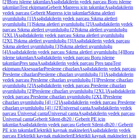
[2]
Boru işleme takımları
Aşağıdakilerin yedek parçası Boru işleme
takımları
Test ekipmanı
Geberit Mapress için takımlar
Aşağıdakilerin
yedek parçası Geberit Mapress için takımlar
Sıkma aletleri
uyumluluğu [1]
Aşağıdakilerin yedek parçası Sıkma aletleri
uyumluluğu [1]
Sıkma aletleri uyumluluğu [2]
Aşağıdakilerin yedek
parçası Sıkma aletleri uyumluluğu [2]
Sıkma aletleri uyumluluğu
[2XL]
Aşağıdakilerin yedek parçası Sıkma aletleri uyumluluğu
[2XL]
Sıkma aletleri uyumluluğu [3]
Aşağıdakilerin yedek parçası
Sıkma aletleri uyumluluğu [3]
Sıkma aletleri uyumluluğu
[4]
Aşağıdakilerin yedek parçası Sıkma aletleri uyumluluğu [4]
Boru
işleme takımları
Aşağıdakilerin yedek parçası Boru işleme
takımları
Pres tapa
Aşağıdakilerin yedek parçası Pres tapa
Test
ekipmanı
Aksesuarlar
Presleme cihazları
Aşağıdakilerin yedek parçası
Presleme cihazları
Presleme cihazları uyumluluğu [1]
Aşağıdakilerin
yedek parçası Presleme cihazları uyumluluğu [1]
Presleme cihazları
uyumluluğu [2]
Aşağıdakilerin yedek parçası Presleme cihazları
uyumluluğu [2]
Presleme cihazları uyumluluğu [2XL]
Aşağıdakilerin
yedek parçası Presleme cihazları uyumluluğu [2XL]
Presleme
cihazları uyumluluğu [4] / [2]
Aşağıdakilerin yedek parçası Presleme
cihazları uyumluluğu [4] / [2]
Üniversal çanta
Aşağıdakilerin yedek
parçası Üniversal çanta
Üniversal çanta
Aşağıdakilerin yedek parçası
Üniversal çanta
Geberit Silent-db20 / Geberit PE için
takımlar
Aşağıdakilerin yedek parçası Geberit Silent-db20 / Geberit
PE için takımlar
Elektrikli kaynak makineleri
Aşağıdakilerin yedek
parçası Elektrikli kaynak makineleri
Elektrikli kaynak makineleri için