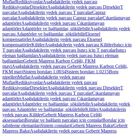
Muflar
Redüksiyonlar
Aşağıdakilerin yedek parçası
Redüksiyonlar
Dirsekler
Aşağıdakilerin yedek parçası Dirsekler
T
parçalar
Aşağıdakilerin yedek parçası T parçalar
Çapraz
parçalar
Aşağıdakilerin yedek parçası Çapraz parçalar
Çıkarılamayan
adaptörler
Aşağıdakilerin yedek parçası Çıkarılamayan
adaptörler
Adaptörler ve bağlantılar, sökülebilir
Aşağıdakilerin yedek
parçası Adaptörler ve bağlantılar, sökülebilir
Eksenel
kompensatörler
Aşağıdakilerin yedek parçası Eksenel
kompensatörler
Kilitler
Aşağıdakilerin yedek parçası Kilitler
Isıtıcı için
T parçalar
Aşağıdakilerin yedek parçası Isıtıcı için T parçalar
Isıtıcı
eleman bağlantıları
Aşağıdakilerin yedek parçası Isıtıcı eleman
bağlantıları
Geberit Mapress Karbon Çeliği, FKM
mavi
Aşağıdakilerin yedek parçası Geberit Mapress Karbon Çeliği,
FKM mavi
Sistem boruları 1.0034
Sistem boruları 1.0215
Boru
nipelleri
Muflar
Aşağıdakilerin yedek parçası
Muflar
Redüksiyonlar
Aşağıdakilerin yedek parçası
Redüksiyonlar
Dirsekler
Aşağıdakilerin yedek parçası Dirsekler
T
parçalar
Aşağıdakilerin yedek parçası T parçalar
Çıkarılamayan
adaptörler
Aşağıdakilerin yedek parçası Çıkarılamayan
adaptörler
Adaptörler ve bağlantılar, sökülebilir
Aşağıdakilerin yedek
parçası Adaptörler ve bağlantılar, sökülebilir
Kilitler
Aşağıdakilerin
yedek parçası Kilitler
Geberit Mapress Karbon Çeliği
aksesuarları
Borular ve bağlantı parçaları için contalar
Borular için
sabitleme elemanları
Sistem contaları
Geberit Mapress Bakır
Geberit
Mapress Bakır
Aşağıdakilerin yedek parçası Geberit Mapress