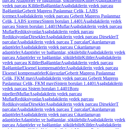
parçası Adaptörler ve bağlantılar, sökülebilir
Kilitler
Aşağıdakilerin
yedek parçası Kilitler
Bağlantılar
Aşağıdakilerin yedek parçası
Bağlantılar
Geberit Mapress Paslanmaz Çelik, LABS
içermez
Aşağıdakilerin yedek parçası Geberit Mapress Paslanmaz
Çelik, LABS içermez
Sistem boruları 1.4401
Aşağıdakilerin yedek
parçası Sistem boruları 1.4401
Muflar
Aşağıdakilerin yedek parçası
Muflar
Redüksiyonlar
Aşağıdakilerin yedek parçası
Redüksiyonlar
Dirsekler
Aşağıdakilerin yedek parçası Dirsekler
T
parçalar
Aşağıdakilerin yedek parçası T parçalar
Çıkarılamayan
adaptörler
Aşağıdakilerin yedek parçası Çıkarılamayan
adaptörler
Adaptörler ve bağlantılar, sökülebilir
Aşağıdakilerin yedek
parçası Adaptörler ve bağlantılar, sökülebilir
Kilitler
Aşağıdakilerin
yedek parçası Kilitler
Bağlantılar
Aşağıdakilerin yedek parçası
Bağlantılar
Eksenel kompensatörler
Aşağıdakilerin yedek parçası
Eksenel kompensatörler
Kılavuzlar
Geberit Mapress Paslanmaz
Çelik, FKM mavi
Aşağıdakilerin yedek parçası Geberit Mapress
Paslanmaz Çelik, FKM mavi
Sistem boruları 1.4401
Aşağıdakilerin
yedek parçası Sistem boruları 1.4401
Boru
nipelleri
Muflar
Aşağıdakilerin yedek parçası
Muflar
Redüksiyonlar
Aşağıdakilerin yedek parçası
Redüksiyonlar
Dirsekler
Aşağıdakilerin yedek parçası Dirsekler
T
parçalar
Aşağıdakilerin yedek parçası T parçalar
Çıkarılamayan
adaptörler
Aşağıdakilerin yedek parçası Çıkarılamayan
adaptörler
Adaptörler ve bağlantılar, sökülebilir
Aşağıdakilerin yedek
parçası Adaptörler ve bağlantılar, sökülebilir
Kilitler
Aşağıdakilerin