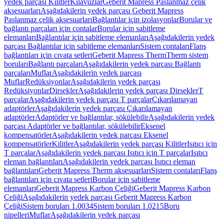
yedek parçası Kilitler
Kılavuzlar
Geberit Mapress Paslanmaz çelik
aksesuarları
Aşağıdakilerin yedek parçası Geberit Mapress
Paslanmaz çelik aksesuarları
Bağlantılar için izolasyonlar
Borular ve
bağlantı parçaları için contalar
Borular için sabitleme
elemanları
Bağlantılar için sabitleme elemanları
Aşağıdakilerin yedek
parçası Bağlantılar için sabitleme elemanları
Sistem contaları
Flanş
bağlantıları için cıvata setleri
Geberit Mapress Therm
Therm sistem
boruları
Bağlantı parçaları
Aşağıdakilerin yedek parçası Bağlantı
parçaları
Muflar
Aşağıdakilerin yedek parçası
Muflar
Redüksiyonlar
Aşağıdakilerin yedek parçası
Redüksiyonlar
Dirsekler
Aşağıdakilerin yedek parçası Dirsekler
T
parçalar
Aşağıdakilerin yedek parçası T parçalar
Çıkarılamayan
adaptörler
Aşağıdakilerin yedek parçası Çıkarılamayan
adaptörler
Adaptörler ve bağlantılar, sökülebilir
Aşağıdakilerin yedek
parçası Adaptörler ve bağlantılar, sökülebilir
Eksenel
kompensatörler
Aşağıdakilerin yedek parçası Eksenel
kompensatörler
Kilitler
Aşağıdakilerin yedek parçası Kilitler
Isıtıcı için
T parçalar
Aşağıdakilerin yedek parçası Isıtıcı için T parçalar
Isıtıcı
eleman bağlantıları
Aşağıdakilerin yedek parçası Isıtıcı eleman
bağlantıları
Geberit Mapress Therm aksesuarları
Sistem contaları
Flanş
bağlantıları için cıvata setleri
Borular için sabitleme
elemanları
Geberit Mapress Karbon Çeliği
Geberit Mapress Karbon
Çeliği
Aşağıdakilerin yedek parçası Geberit Mapress Karbon
Çeliği
Sistem boruları 1.0034
Sistem boruları 1.0215
Boru
nipelleri
Muflar
Aşağıdakilerin yedek parçası