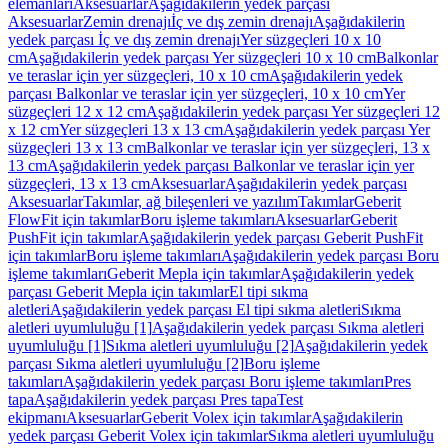
elemanları
Aksesuarlar
Aşağıdakilerin yedek parçası
Aksesuarlar
Zemin drenajı
İç ve dış zemin drenajı
Aşağıdakilerin
yedek parçası İç ve dış zemin drenajı
Yer süzgeçleri 10 x 10
cm
Aşağıdakilerin yedek parçası Yer süzgeçleri 10 x 10 cm
Balkonlar
ve teraslar için yer süzgeçleri, 10 x 10 cm
Aşağıdakilerin yedek
parçası Balkonlar ve teraslar için yer süzgeçleri, 10 x 10 cm
Yer
süzgeçleri 12 x 12 cm
Aşağıdakilerin yedek parçası Yer süzgeçleri 12
x 12 cm
Yer süzgeçleri 13 x 13 cm
Aşağıdakilerin yedek parçası Yer
süzgeçleri 13 x 13 cm
Balkonlar ve teraslar için yer süzgeçleri, 13 x
13 cm
Aşağıdakilerin yedek parçası Balkonlar ve teraslar için yer
süzgeçleri, 13 x 13 cm
Aksesuarlar
Aşağıdakilerin yedek parçası
Aksesuarlar
Takımlar, ağ bileşenleri ve yazılım
Takımlar
Geberit
FlowFit için takımlar
Boru işleme takımları
Aksesuarlar
Geberit
PushFit için takımlar
Aşağıdakilerin yedek parçası Geberit PushFit
için takımlar
Boru işleme takımları
Aşağıdakilerin yedek parçası Boru
işleme takımları
Geberit Mepla için takımlar
Aşağıdakilerin yedek
parçası Geberit Mepla için takımlar
El tipi sıkma
aletleri
Aşağıdakilerin yedek parçası El tipi sıkma aletleri
Sıkma
aletleri uyumluluğu [1]
Aşağıdakilerin yedek parçası Sıkma aletleri
uyumluluğu [1]
Sıkma aletleri uyumluluğu [2]
Aşağıdakilerin yedek
parçası Sıkma aletleri uyumluluğu [2]
Boru işleme
takımları
Aşağıdakilerin yedek parçası Boru işleme takımları
Pres
tapa
Aşağıdakilerin yedek parçası Pres tapa
Test
ekipmanı
Aksesuarlar
Geberit Volex için takımlar
Aşağıdakilerin
yedek parçası Geberit Volex için takımlar
Sıkma aletleri uyumluluğu