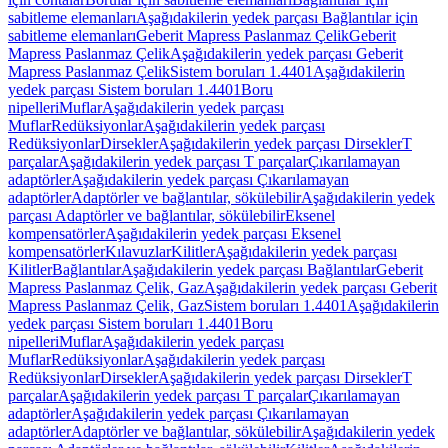
sabitleme elemanları
Aşağıdakilerin yedek parçası Bağlantılar için
sabitleme elemanları
Geberit Mapress Paslanmaz Çelik
Geberit
Mapress Paslanmaz Çelik
Aşağıdakilerin yedek parçası Geberit
Mapress Paslanmaz Çelik
Sistem boruları 1.4401
Aşağıdakilerin
yedek parçası Sistem boruları 1.4401
Boru
nipelleri
Muflar
Aşağıdakilerin yedek parçası
Muflar
Redüksiyonlar
Aşağıdakilerin yedek parçası
Redüksiyonlar
Dirsekler
Aşağıdakilerin yedek parçası Dirsekler
T
parçalar
Aşağıdakilerin yedek parçası T parçalar
Çıkarılamayan
adaptörler
Aşağıdakilerin yedek parçası Çıkarılamayan
adaptörler
Adaptörler ve bağlantılar, sökülebilir
Aşağıdakilerin yedek
parçası Adaptörler ve bağlantılar, sökülebilir
Eksenel
kompensatörler
Aşağıdakilerin yedek parçası Eksenel
kompensatörler
Kılavuzlar
Kilitler
Aşağıdakilerin yedek parçası
Kilitler
Bağlantılar
Aşağıdakilerin yedek parçası Bağlantılar
Geberit
Mapress Paslanmaz Çelik, Gaz
Aşağıdakilerin yedek parçası Geberit
Mapress Paslanmaz Çelik, Gaz
Sistem boruları 1.4401
Aşağıdakilerin
yedek parçası Sistem boruları 1.4401
Boru
nipelleri
Muflar
Aşağıdakilerin yedek parçası
Muflar
Redüksiyonlar
Aşağıdakilerin yedek parçası
Redüksiyonlar
Dirsekler
Aşağıdakilerin yedek parçası Dirsekler
T
parçalar
Aşağıdakilerin yedek parçası T parçalar
Çıkarılamayan
adaptörler
Aşağıdakilerin yedek parçası Çıkarılamayan
adaptörler
Adaptörler ve bağlantılar, sökülebilir
Aşağıdakilerin yedek