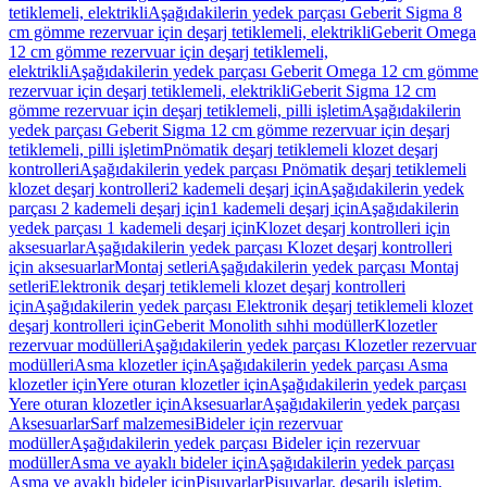
tetiklemeli, elektrikli
Aşağıdakilerin yedek parçası Geberit Sigma 8
cm gömme rezervuar için deşarj tetiklemeli, elektrikli
Geberit Omega
12 cm gömme rezervuar için deşarj tetiklemeli,
elektrikli
Aşağıdakilerin yedek parçası Geberit Omega 12 cm gömme
rezervuar için deşarj tetiklemeli, elektrikli
Geberit Sigma 12 cm
gömme rezervuar için deşarj tetiklemeli, pilli işletim
Aşağıdakilerin
yedek parçası Geberit Sigma 12 cm gömme rezervuar için deşarj
tetiklemeli, pilli işletim
Pnömatik deşarj tetiklemeli klozet deşarj
kontrolleri
Aşağıdakilerin yedek parçası Pnömatik deşarj tetiklemeli
klozet deşarj kontrolleri
2 kademeli deşarj için
Aşağıdakilerin yedek
parçası 2 kademeli deşarj için
1 kademeli deşarj için
Aşağıdakilerin
yedek parçası 1 kademeli deşarj için
Klozet deşarj kontrolleri için
aksesuarlar
Aşağıdakilerin yedek parçası Klozet deşarj kontrolleri
için aksesuarlar
Montaj setleri
Aşağıdakilerin yedek parçası Montaj
setleri
Elektronik deşarj tetiklemeli klozet deşarj kontrolleri
için
Aşağıdakilerin yedek parçası Elektronik deşarj tetiklemeli klozet
deşarj kontrolleri için
Geberit Monolith sıhhi modüller
Klozetler
rezervuar modülleri
Aşağıdakilerin yedek parçası Klozetler rezervuar
modülleri
Asma klozetler için
Aşağıdakilerin yedek parçası Asma
klozetler için
Yere oturan klozetler için
Aşağıdakilerin yedek parçası
Yere oturan klozetler için
Aksesuarlar
Aşağıdakilerin yedek parçası
Aksesuarlar
Sarf malzemesi
Bideler için rezervuar
modüller
Aşağıdakilerin yedek parçası Bideler için rezervuar
modüller
Asma ve ayaklı bideler için
Aşağıdakilerin yedek parçası
Asma ve ayaklı bideler için
Pisuvarlar
Pisuvarlar, deşarjlı işletim,