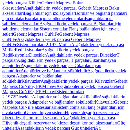
yedek parçası Kilitler
Geberit Mapress Bakır
aksesuarları
Aşağıdakilerin yedek parçası Geberit Mapress Bakır
aksesuarları
Bağlantılar için izolasyonlar
Borular ve bağlantı parçaları
için contalar
Borular için sabitleme elemanları
Bağlantılar için
sabitleme elemanları
Aşağıdakilerin yedek parçası Bağlantılar için
sabitleme elemanları
Sistem contaları
Flanş bağlantıları için cıvata
setleri
Geberit Mapress CuNiFe
Geberit Mapress
CuNiFe
Aşağıdakilerin yedek parçası Geberit Mapress
CuNiFe
Sistem boruları 2.1972
Muflar
Aşağıdakilerin yedek parçası
Muflar
Redüksiyonlar
Aşağıdakilerin yedek parçası
Redüksiyonlar
Dirsekler
Aşağıdakilerin yedek parçası Dirsekler
T
parçalar
Aşağıdakilerin yedek parçası T parçalar
Çıkarılamayan
adaptörler
Aşağıdakilerin yedek parçası Çıkarılamayan
adaptörler
Adaptörler ve bağlantılar, sökülebilir
Aşağıdakilerin yedek
parçası Adaptörler ve bağlantılar,
sökülebilir
Kılavuzlar
Aşağıdakilerin yedek parçası Kılavuzlar
Geberit
Mapress CuNiFe, FKM mavi
Aşağıdakilerin yedek parçası Geberit
Mapress CuNiFe, FKM mavi
Sistem boruları
2.1972
Dirsekler
Adaptörler ve bağlantılar, sökülebilir
Aşağıdakilerin
yedek parçası Adaptörler ve bağlantılar, sökülebilir
Kılavuzlar
Geberit
Mapress CuNiFe aksesuarları
Sistem contaları
Flanş bağlantıları için
cıvata setleri
Geberit hijyen sistemi
Hijyenik deşarjlı rezervuar ve
klozet deşarj kontrol aksesuarları
Aşağıdakilerin yedek parçası
Hijyenik deşarjlı rezervuar ve klozet deşarj kontrol aksesuarları
Güç
üniteleri
Aşağıdakilerin yedek parçası Güç üniteleri
Ağ