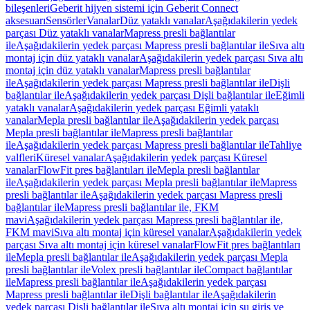
bileşenleri
Geberit hijyen sistemi için Geberit Connect
aksesuarı
Sensörler
Vanalar
Düz yataklı vanalar
Aşağıdakilerin yedek
parçası Düz yataklı vanalar
Mapress presli bağlantılar
ile
Aşağıdakilerin yedek parçası Mapress presli bağlantılar ile
Sıva altı
montaj için düz yataklı vanalar
Aşağıdakilerin yedek parçası Sıva altı
montaj için düz yataklı vanalar
Mapress presli bağlantılar
ile
Aşağıdakilerin yedek parçası Mapress presli bağlantılar ile
Dişli
bağlantılar ile
Aşağıdakilerin yedek parçası Dişli bağlantılar ile
Eğimli
yataklı vanalar
Aşağıdakilerin yedek parçası Eğimli yataklı
vanalar
Mepla presli bağlantılar ile
Aşağıdakilerin yedek parçası
Mepla presli bağlantılar ile
Mapress presli bağlantılar
ile
Aşağıdakilerin yedek parçası Mapress presli bağlantılar ile
Tahliye
valfleri
Küresel vanalar
Aşağıdakilerin yedek parçası Küresel
vanalar
FlowFit pres bağlantıları ile
Mepla presli bağlantılar
ile
Aşağıdakilerin yedek parçası Mepla presli bağlantılar ile
Mapress
presli bağlantılar ile
Aşağıdakilerin yedek parçası Mapress presli
bağlantılar ile
Mapress presli bağlantılar ile, FKM
mavi
Aşağıdakilerin yedek parçası Mapress presli bağlantılar ile,
FKM mavi
Sıva altı montaj için küresel vanalar
Aşağıdakilerin yedek
parçası Sıva altı montaj için küresel vanalar
FlowFit pres bağlantıları
ile
Mepla presli bağlantılar ile
Aşağıdakilerin yedek parçası Mepla
presli bağlantılar ile
Volex presli bağlantılar ile
Compact bağlantılar
ile
Mapress presli bağlantılar ile
Aşağıdakilerin yedek parçası
Mapress presli bağlantılar ile
Dişli bağlantılar ile
Aşağıdakilerin
yedek parçası Dişli bağlantılar ile
Sıva altı montaj için su giriş ve