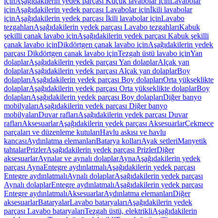
için
Aşağıdakilerin yedek parçası Küçük lavabolar için
Lavabolar
için
Aşağıdakilerin yedek parçası Lavabolar için
İkili lavabolar
için
Aşağıdakilerin yedek parçası İkili lavabolar için
Lavabo
tezgahları
Aşağıdakilerin yedek parçası Lavabo tezgahları
Kabuk
şekilli çanak lavabo için
Aşağıdakilerin yedek parçası Kabuk şekilli
çanak lavabo için
Dikdörtgen çanak lavabo için
Aşağıdakilerin yedek
parçası Dikdörtgen çanak lavabo için
Tezgah üstü lavabo için
Yan
dolaplar
Aşağıdakilerin yedek parçası Yan dolaplar
Alçak yan
dolaplar
Aşağıdakilerin yedek parçası Alçak yan dolaplar
Boy
dolapları
Aşağıdakilerin yedek parçası Boy dolapları
Orta yükseklikte
dolaplar
Aşağıdakilerin yedek parçası Orta yükseklikte dolaplar
Boy
dolapları
Aşağıdakilerin yedek parçası Boy dolapları
Diğer banyo
mobilyaları
Aşağıdakilerin yedek parçası Diğer banyo
mobilyaları
Duvar rafları
Aşağıdakilerin yedek parçası Duvar
rafları
Aksesuarlar
Aşağıdakilerin yedek parçası Aksesuarlar
Çekmece
parçaları ve düzenleme kutuları
Havlu askısı ve havlu
kancası
Aydınlatma elemanları
Batarya kolları
Ayak setleri
Manyetik
tahtalar
Prizler
Aşağıdakilerin yedek parçası Prizler
Diğer
aksesuarlar
Aynalar ve aynalı dolaplar
Ayna
Aşağıdakilerin yedek
parçası Ayna
Entegre aydınlatmalı
Aşağıdakilerin yedek parçası
Entegre aydınlatmalı
Aynalı dolaplar
Aşağıdakilerin yedek parçası
Aynalı dolaplar
Entegre aydınlatmalı
Aşağıdakilerin yedek parçası
Entegre aydınlatmalı
Aksesuarlar
Aydınlatma elemanları
Diğer
aksesuarlar
Bataryalar
Lavabo bataryaları
Aşağıdakilerin yedek
parçası Lavabo bataryaları
Tezgah üstü, elektrikli
Aşağıdakilerin