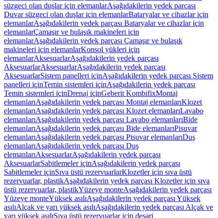
süzgeci olan duşlar için elemanlar
Aşağıdakilerin yedek parçası
Duvar süzgeci olan duşlar için elemanlar
Bataryalar ve cihazlar için
elemanlar
Aşağıdakilerin yedek parçası Bataryalar ve cihazlar için
elemanlar
Çamaşır ve bulaşık makineleri için
elemanlar
Aşağıdakilerin yedek parçası Çamaşır ve bulaşık
makineleri için elemanlar
Konsol yükleri için
elemanlar
Aksesuarlar
Aşağıdakilerin yedek parçası
Aksesuarlar
Aksesuarlar
Aşağıdakilerin yedek parçası
Aksesuarlar
Sistem panelleri için
Aşağıdakilerin yedek parçası Sistem
panelleri için
Temin sistemleri için
Aşağıdakilerin yedek parçası
Temin sistemleri için
Drenaj için
Geberit Kombifix
Montaj
elemanları
Aşağıdakilerin yedek parçası Montaj elemanları
Klozet
elemanları
Aşağıdakilerin yedek parçası Klozet elemanları
Lavabo
elemanları
Aşağıdakilerin yedek parçası Lavabo elemanları
Bide
elemanları
Aşağıdakilerin yedek parçası Bide elemanları
Pisuvar
elemanları
Aşağıdakilerin yedek parçası Pisuvar elemanları
Duş
elemanları
Aşağıdakilerin yedek parçası Duş
elemanları
Aksesuarlar
Aşağıdakilerin yedek parçası
Aksesuarlar
Sabitlemeler için
Aşağıdakilerin yedek parçası
Sabitlemeler için
Sıva üstü rezervuarlar
Klozetler için sıva üstü
rezervuarlar, plastik
Aşağıdakilerin yedek parçası Klozetler için sıva
üstü rezervuarlar, plastik
Yüzeye monte
Aşağıdakilerin yedek parçası
Yüzeye monte
Yüksek asılı
Aşağıdakilerin yedek parçası Yüksek
asılı
Alçak ve yarı yüksek asılı
Aşağıdakilerin yedek parçası Alçak ve
yarı yüksek asılı
Sıva üstü rezervuarlar için deşarj