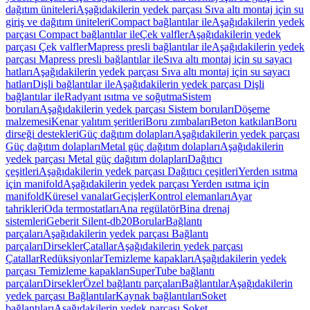
dağıtım üniteleri
Aşağıdakilerin yedek parçası Sıva altı montaj için su
giriş ve dağıtım üniteleri
Compact bağlantılar ile
Aşağıdakilerin yedek
parçası Compact bağlantılar ile
Çek valfler
Aşağıdakilerin yedek
parçası Çek valfler
Mapress presli bağlantılar ile
Aşağıdakilerin yedek
parçası Mapress presli bağlantılar ile
Sıva altı montaj için su sayacı
hatları
Aşağıdakilerin yedek parçası Sıva altı montaj için su sayacı
hatları
Dişli bağlantılar ile
Aşağıdakilerin yedek parçası Dişli
bağlantılar ile
Radyant ısıtma ve soğutma
Sistem
boruları
Aşağıdakilerin yedek parçası Sistem boruları
Döşeme
malzemesi
Kenar yalıtım şeritleri
Boru zımbaları
Beton katkıları
Boru
dirseği destekleri
Güç dağıtım dolapları
Aşağıdakilerin yedek parçası
Güç dağıtım dolapları
Metal güç dağıtım dolapları
Aşağıdakilerin
yedek parçası Metal güç dağıtım dolapları
Dağıtıcı
çeşitleri
Aşağıdakilerin yedek parçası Dağıtıcı çeşitleri
Yerden ısıtma
için manifold
Aşağıdakilerin yedek parçası Yerden ısıtma için
manifold
Küresel vanalar
Geçişler
Kontrol elemanları
Ayar
tahrikleri
Oda termostatları
Ana regülatör
Bina drenaj
sistemleri
Geberit Silent-db20
Borular
Bağlantı
parçaları
Aşağıdakilerin yedek parçası Bağlantı
parçaları
Dirsekler
Çatallar
Aşağıdakilerin yedek parçası
Çatallar
Redüksiyonlar
Temizleme kapakları
Aşağıdakilerin yedek
parçası Temizleme kapakları
SuperTube bağlantı
parçaları
Dirsekler
Özel bağlantı parçaları
Bağlantılar
Aşağıdakilerin
yedek parçası Bağlantılar
Kaynak bağlantıları
Soket
bağlantıları
Aşağıdakilerin yedek parçası Soket