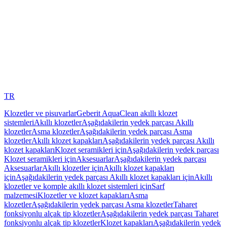
TR
Klozetler ve pisuvarlar
Geberit AquaClean akıllı klozet
sistemleri
Akıllı klozetler
Aşağıdakilerin yedek parçası Akıllı
klozetler
Asma klozetler
Aşağıdakilerin yedek parçası Asma
klozetler
Akıllı klozet kapakları
Aşağıdakilerin yedek parçası Akıllı
klozet kapakları
Klozet seramikleri için
Aşağıdakilerin yedek parçası
Klozet seramikleri için
Aksesuarlar
Aşağıdakilerin yedek parçası
Aksesuarlar
Akıllı klozetler için
Akıllı klozet kapakları
için
Aşağıdakilerin yedek parçası Akıllı klozet kapakları için
Akıllı
klozetler ve komple akıllı klozet sistemleri için
Sarf
malzemesi
Klozetler ve klozet kapakları
Asma
klozetler
Aşağıdakilerin yedek parçası Asma klozetler
Taharet
fonksiyonlu alçak tip klozetler
Aşağıdakilerin yedek parçası Taharet
fonksiyonlu alçak tip klozetler
Klozet kapakları
Aşağıdakilerin yedek