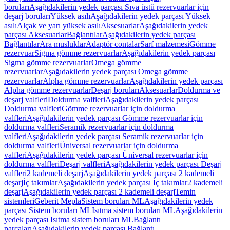
boruları
Aşağıdakilerin yedek parçası Sıva üstü rezervuarlar için
deşarj boruları
Yüksek asılı
Aşağıdakilerin yedek parçası Yüksek
asılı
Alçak ve yarı yüksek asılı
Aksesuarlar
Aşağıdakilerin yedek
parçası Aksesuarlar
Bağlantılar
Aşağıdakilerin yedek parçası
Bağlantılar
Ara musluklar
Adaptör contalar
Sarf malzemesi
Gömme
rezervuar
Sigma gömme rezervuarlar
Aşağıdakilerin yedek parçası
Sigma gömme rezervuarlar
Omega gömme
rezervuarlar
Aşağıdakilerin yedek parçası Omega gömme
rezervuarlar
Alpha gömme rezervuarlar
Aşağıdakilerin yedek parçası
Alpha gömme rezervuarlar
Deşarj boruları
Aksesuarlar
Doldurma ve
deşarj valfleri
Doldurma valfleri
Aşağıdakilerin yedek parçası
Doldurma valfleri
Gömme rezervuarlar için doldurma
valfleri
Aşağıdakilerin yedek parçası Gömme rezervuarlar için
doldurma valfleri
Seramik rezervuarlar için doldurma
valfleri
Aşağıdakilerin yedek parçası Seramik rezervuarlar için
doldurma valfleri
Üniversal rezervuarlar için doldurma
valfleri
Aşağıdakilerin yedek parçası Üniversal rezervuarlar için
doldurma valfleri
Deşarj valfleri
Aşağıdakilerin yedek parçası Deşarj
valfleri
2 kademeli deşarj
Aşağıdakilerin yedek parçası 2 kademeli
deşarj
İç takımlar
Aşağıdakilerin yedek parçası İç takımlar
2 kademeli
deşarj
Aşağıdakilerin yedek parçası 2 kademeli deşarj
Temin
sistemleri
Geberit Mepla
Sistem boruları ML
Aşağıdakilerin yedek
parçası Sistem boruları ML
Isıtma sistem boruları ML
Aşağıdakilerin
yedek parçası Isıtma sistem boruları ML
Bağlantı
parçaları
Aşağıdakilerin yedek parçası Bağlantı