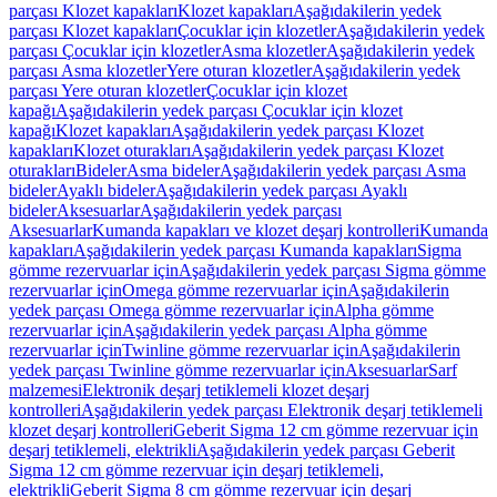
parçası Klozet kapakları
Klozet kapakları
Aşağıdakilerin yedek
parçası Klozet kapakları
Çocuklar için klozetler
Aşağıdakilerin yedek
parçası Çocuklar için klozetler
Asma klozetler
Aşağıdakilerin yedek
parçası Asma klozetler
Yere oturan klozetler
Aşağıdakilerin yedek
parçası Yere oturan klozetler
Çocuklar için klozet
kapağı
Aşağıdakilerin yedek parçası Çocuklar için klozet
kapağı
Klozet kapakları
Aşağıdakilerin yedek parçası Klozet
kapakları
Klozet oturakları
Aşağıdakilerin yedek parçası Klozet
oturakları
Bideler
Asma bideler
Aşağıdakilerin yedek parçası Asma
bideler
Ayaklı bideler
Aşağıdakilerin yedek parçası Ayaklı
bideler
Aksesuarlar
Aşağıdakilerin yedek parçası
Aksesuarlar
Kumanda kapakları ve klozet deşarj kontrolleri
Kumanda
kapakları
Aşağıdakilerin yedek parçası Kumanda kapakları
Sigma
gömme rezervuarlar için
Aşağıdakilerin yedek parçası Sigma gömme
rezervuarlar için
Omega gömme rezervuarlar için
Aşağıdakilerin
yedek parçası Omega gömme rezervuarlar için
Alpha gömme
rezervuarlar için
Aşağıdakilerin yedek parçası Alpha gömme
rezervuarlar için
Twinline gömme rezervuarlar için
Aşağıdakilerin
yedek parçası Twinline gömme rezervuarlar için
Aksesuarlar
Sarf
malzemesi
Elektronik deşarj tetiklemeli klozet deşarj
kontrolleri
Aşağıdakilerin yedek parçası Elektronik deşarj tetiklemeli
klozet deşarj kontrolleri
Geberit Sigma 12 cm gömme rezervuar için
deşarj tetiklemeli, elektrikli
Aşağıdakilerin yedek parçası Geberit
Sigma 12 cm gömme rezervuar için deşarj tetiklemeli,
elektrikli
Geberit Sigma 8 cm gömme rezervuar için deşarj