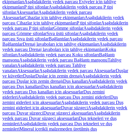
ekipmanları
Aşağıdakilerin yedek parçası Eviyeler için tahliye
ekipmanları
P tipi sifonlar
Aşağıdakilerin yedek parçası P tipi
sifonlar
Aksesuarlar
Aşağıdakilerin yedek parçası
Aksesuarlar
Cihazlar için tahliye ekipmanları
Aşağıdakilerin yedek
parçası Cihazlar için tahliye ekipmanları
P tipi sifonlar
Aşağıdakilerin
yedek parçası P tipi sifonlar
Gömme sifonlar
Aşağıdakilerin yedek
parçası Gömme sifonlar
Sıva üstü sifonlar
Aşağıdakilerin yedek
parçası Sıva üstü sifonlar
Bağlantılar
Aşağıdakilerin yedek parçası
Bağlantılar
Drenaj lavaboları için tahliye ekipmanları
Aşağıdakilerin
yedek parçası Drenaj lavaboları için tahliye ekipmanları
Koku
sifonları
Aşağıdakilerin yedek parçası Koku sifonları
Bağlantı
manşonu
Aşağıdakilerin yedek parçası Bağlantı manşonu
Tahliye
vanaları
Aşağıdakilerin yedek parçası Tahliye
vanaları
Aksesuarlar
Aşağıdakilerin yedek parçası Aksesuarlar
Duşlar
ve küvetler
Duşlar
Duşlar için zemin drenajı
Aşağıdakilerin yedek
parçası Duşlar için zemin drenajı
Duş kanalları
Aşağıdakilerin yedek
parçası Duş kanalları
Duş kanalları için aksesuarlar
Aşağıdakilerin
yedek parçası Duş kanalları için aksesuarlar
Duş zemini
giderleri
Aşağıdakilerin yedek parçası Duş zemini giderleri
Duş
zemini giderleri için aksesuarlar
Aşağıdakilerin yedek parçası Duş
zemini giderleri için aksesuarlar
Duvar süzgeci
Aşağıdakilerin yedek
parçası Duvar süzgeci
Duvar süzgeci aksesuarları
Aşağıdakilerin
yedek parçası Duvar süzgeci aksesuarları
Duş tekneleri ve duş
zeminleri
Aşağıdakilerin yedek parçası Duş tekneleri ve duş
zeminleri
Mineral içerikli malzemeden üretilmiş duş