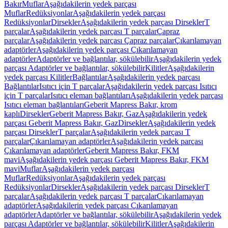
Bakır
Muflar
Aşağıdakilerin yedek parçası
Muflar
Redüksiyonlar
Aşağıdakilerin yedek parçası
Redüksiyonlar
Dirsekler
Aşağıdakilerin yedek parçası Dirsekler
T
parçalar
Aşağıdakilerin yedek parçası T parçalar
Çapraz
parçalar
Aşağıdakilerin yedek parçası Çapraz parçalar
Çıkarılamayan
adaptörler
Aşağıdakilerin yedek parçası Çıkarılamayan
adaptörler
Adaptörler ve bağlantılar, sökülebilir
Aşağıdakilerin yedek
parçası Adaptörler ve bağlantılar, sökülebilir
Kilitler
Aşağıdakilerin
yedek parçası Kilitler
Bağlantılar
Aşağıdakilerin yedek parçası
Bağlantılar
Isıtıcı için T parçalar
Aşağıdakilerin yedek parçası Isıtıcı
için T parçalar
Isıtıcı eleman bağlantıları
Aşağıdakilerin yedek parçası
Isıtıcı eleman bağlantıları
Geberit Mapress Bakır, krom
kaplı
Dirsekler
Geberit Mapress Bakır, Gaz
Aşağıdakilerin yedek
parçası Geberit Mapress Bakır, Gaz
Dirsekler
Aşağıdakilerin yedek
parçası Dirsekler
T parçalar
Aşağıdakilerin yedek parçası T
parçalar
Çıkarılamayan adaptörler
Aşağıdakilerin yedek parçası
Çıkarılamayan adaptörler
Geberit Mapress Bakır, FKM
mavi
Aşağıdakilerin yedek parçası Geberit Mapress Bakır, FKM
mavi
Muflar
Aşağıdakilerin yedek parçası
Muflar
Redüksiyonlar
Aşağıdakilerin yedek parçası
Redüksiyonlar
Dirsekler
Aşağıdakilerin yedek parçası Dirsekler
T
parçalar
Aşağıdakilerin yedek parçası T parçalar
Çıkarılamayan
adaptörler
Aşağıdakilerin yedek parçası Çıkarılamayan
adaptörler
Adaptörler ve bağlantılar, sökülebilir
Aşağıdakilerin yedek
parçası Adaptörler ve bağlantılar, sökülebilir
Kilitler
Aşağıdakilerin