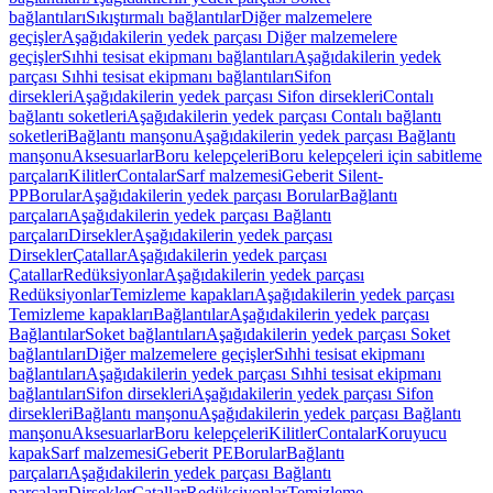
bağlantıları
Sıkıştırmalı bağlantılar
Diğer malzemelere
geçişler
Aşağıdakilerin yedek parçası Diğer malzemelere
geçişler
Sıhhi tesisat ekipmanı bağlantıları
Aşağıdakilerin yedek
parçası Sıhhi tesisat ekipmanı bağlantıları
Sifon
dirsekleri
Aşağıdakilerin yedek parçası Sifon dirsekleri
Contalı
bağlantı soketleri
Aşağıdakilerin yedek parçası Contalı bağlantı
soketleri
Bağlantı manşonu
Aşağıdakilerin yedek parçası Bağlantı
manşonu
Aksesuarlar
Boru kelepçeleri
Boru kelepçeleri için sabitleme
parçaları
Kilitler
Contalar
Sarf malzemesi
Geberit Silent-
PP
Borular
Aşağıdakilerin yedek parçası Borular
Bağlantı
parçaları
Aşağıdakilerin yedek parçası Bağlantı
parçaları
Dirsekler
Aşağıdakilerin yedek parçası
Dirsekler
Çatallar
Aşağıdakilerin yedek parçası
Çatallar
Redüksiyonlar
Aşağıdakilerin yedek parçası
Redüksiyonlar
Temizleme kapakları
Aşağıdakilerin yedek parçası
Temizleme kapakları
Bağlantılar
Aşağıdakilerin yedek parçası
Bağlantılar
Soket bağlantıları
Aşağıdakilerin yedek parçası Soket
bağlantıları
Diğer malzemelere geçişler
Sıhhi tesisat ekipmanı
bağlantıları
Aşağıdakilerin yedek parçası Sıhhi tesisat ekipmanı
bağlantıları
Sifon dirsekleri
Aşağıdakilerin yedek parçası Sifon
dirsekleri
Bağlantı manşonu
Aşağıdakilerin yedek parçası Bağlantı
manşonu
Aksesuarlar
Boru kelepçeleri
Kilitler
Contalar
Koruyucu
kapak
Sarf malzemesi
Geberit PE
Borular
Bağlantı
parçaları
Aşağıdakilerin yedek parçası Bağlantı
parçaları
Dirsekler
Çatallar
Redüksiyonlar
Temizleme