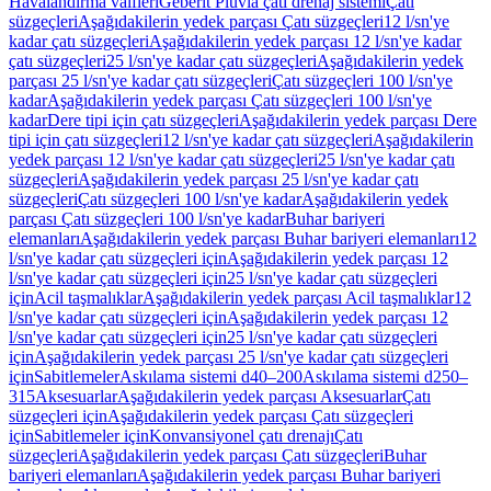
Havalandırma valfleri
Geberit Pluvia çatı drenaj sistemi
Çatı
süzgeçleri
Aşağıdakilerin yedek parçası Çatı süzgeçleri
12 l/sn'ye
kadar çatı süzgeçleri
Aşağıdakilerin yedek parçası 12 l/sn'ye kadar
çatı süzgeçleri
25 l/sn'ye kadar çatı süzgeçleri
Aşağıdakilerin yedek
parçası 25 l/sn'ye kadar çatı süzgeçleri
Çatı süzgeçleri 100 l/sn'ye
kadar
Aşağıdakilerin yedek parçası Çatı süzgeçleri 100 l/sn'ye
kadar
Dere tipi için çatı süzgeçleri
Aşağıdakilerin yedek parçası Dere
tipi için çatı süzgeçleri
12 l/sn'ye kadar çatı süzgeçleri
Aşağıdakilerin
yedek parçası 12 l/sn'ye kadar çatı süzgeçleri
25 l/sn'ye kadar çatı
süzgeçleri
Aşağıdakilerin yedek parçası 25 l/sn'ye kadar çatı
süzgeçleri
Çatı süzgeçleri 100 l/sn'ye kadar
Aşağıdakilerin yedek
parçası Çatı süzgeçleri 100 l/sn'ye kadar
Buhar bariyeri
elemanları
Aşağıdakilerin yedek parçası Buhar bariyeri elemanları
12
l/sn'ye kadar çatı süzgeçleri için
Aşağıdakilerin yedek parçası 12
l/sn'ye kadar çatı süzgeçleri için
25 l/sn'ye kadar çatı süzgeçleri
için
Acil taşmalıklar
Aşağıdakilerin yedek parçası Acil taşmalıklar
12
l/sn'ye kadar çatı süzgeçleri için
Aşağıdakilerin yedek parçası 12
l/sn'ye kadar çatı süzgeçleri için
25 l/sn'ye kadar çatı süzgeçleri
için
Aşağıdakilerin yedek parçası 25 l/sn'ye kadar çatı süzgeçleri
için
Sabitlemeler
Askılama sistemi d40–200
Askılama sistemi d250–
315
Aksesuarlar
Aşağıdakilerin yedek parçası Aksesuarlar
Çatı
süzgeçleri için
Aşağıdakilerin yedek parçası Çatı süzgeçleri
için
Sabitlemeler için
Konvansiyonel çatı drenajı
Çatı
süzgeçleri
Aşağıdakilerin yedek parçası Çatı süzgeçleri
Buhar
bariyeri elemanları
Aşağıdakilerin yedek parçası Buhar bariyeri