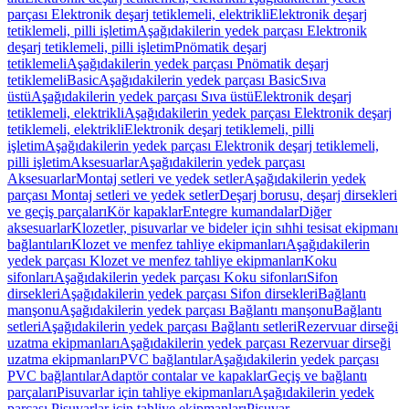
parçası Elektronik deşarj tetiklemeli, elektrikli
Elektronik deşarj
tetiklemeli, pilli işletim
Aşağıdakilerin yedek parçası Elektronik
deşarj tetiklemeli, pilli işletim
Pnömatik deşarj
tetiklemeli
Aşağıdakilerin yedek parçası Pnömatik deşarj
tetiklemeli
Basic
Aşağıdakilerin yedek parçası Basic
Sıva
üstü
Aşağıdakilerin yedek parçası Sıva üstü
Elektronik deşarj
tetiklemeli, elektrikli
Aşağıdakilerin yedek parçası Elektronik deşarj
tetiklemeli, elektrikli
Elektronik deşarj tetiklemeli, pilli
işletim
Aşağıdakilerin yedek parçası Elektronik deşarj tetiklemeli,
pilli işletim
Aksesuarlar
Aşağıdakilerin yedek parçası
Aksesuarlar
Montaj setleri ve yedek setler
Aşağıdakilerin yedek
parçası Montaj setleri ve yedek setler
Deşarj borusu, deşarj dirsekleri
ve geçiş parçaları
Kör kapaklar
Entegre kumandalar
Diğer
aksesuarlar
Klozetler, pisuvarlar ve bideler için sıhhi tesisat ekipmanı
bağlantıları
Klozet ve menfez tahliye ekipmanları
Aşağıdakilerin
yedek parçası Klozet ve menfez tahliye ekipmanları
Koku
sifonları
Aşağıdakilerin yedek parçası Koku sifonları
Sifon
dirsekleri
Aşağıdakilerin yedek parçası Sifon dirsekleri
Bağlantı
manşonu
Aşağıdakilerin yedek parçası Bağlantı manşonu
Bağlantı
setleri
Aşağıdakilerin yedek parçası Bağlantı setleri
Rezervuar dirseği
uzatma ekipmanları
Aşağıdakilerin yedek parçası Rezervuar dirseği
uzatma ekipmanları
PVC bağlantılar
Aşağıdakilerin yedek parçası
PVC bağlantılar
Adaptör contalar ve kapaklar
Geçiş ve bağlantı
parçaları
Pisuvarlar için tahliye ekipmanları
Aşağıdakilerin yedek
parçası Pisuvarlar için tahliye ekipmanları
Pisuvar