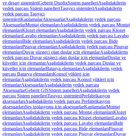
ve deşarj sistemleri
Geberit Duofix
Sistem panelleri
Aşağıdakilerin
yedek parçası Sistem panelleri
Taşıyıcı sistemleri
Aşağıdakilerin
yedek parçası Taşıyıcı
sistemleri
Kaplamalar
Aksesuarlar
Aşağıdakilerin yedek parçası
Aksesuarlar
Montaj elemanları
Aşağıdakilerin yedek parçası Montaj
elemanları
Klozet elemanları
Aşağıdakilerin yedek parçası Klozet
elemanları
Lavabo elemanları
Aşağıdakilerin yedek parçası Lavabo
elemanları
Bide elemanları
Aşağıdakilerin yedek parçası Bide
elemanları
Pisuvar elemanları
Aşağıdakilerin yedek parçası Pisuvar
elemanları
Duvar süzgeci olan duşlar için elemanlar
Aşağıdakilerin
yedek parçası Duvar süzgeci olan duşlar için elemanlar
Duşlar ve
küvetler için elemanlar
Aşağıdakilerin yedek parçası Duşlar ve
küvetler için elemanlar
Batarya elemanları
Aşağıdakilerin yedek
parçası Batarya elemanları
Konsol yükleri için
elemanlar
Aşağıdakilerin yedek parçası Konsol yükleri için
elemanlar
Aksesuarlar
Aşağıdakilerin yedek parçası
Aksesuarlar
Geberit GIS
Sistem panelleri
Aşağıdakilerin yedek
parçası Sistem panelleri
Taşıyıcı sistemleri
Prefabrikasyon
aksesuarları
Aşağıdakilerin yedek parçası Prefabrikasyon
aksesuarları
Ses izolasyonu için aksesuarlar
Kaplamalar
Montaj
elemanları
Aşağıdakilerin yedek parçası Montaj elemanları
Klozet
elemanları
Aşağıdakilerin yedek parçası Klozet elemanları
Lavabo
elemanları
Aşağıdakilerin yedek parçası Lavabo elemanları
Bide
elemanları
Aşağıdakilerin yedek parçası Bide elemanları
Pisuvar
elemanları
Aşağıdakilerin yedek parçası Pisuvar elemanları
Duvar