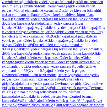
zeminleri
Aşağıdakilerin yedek parçası Mineral içerikli malzemeden
üretilmiş duş zeminleri
Montaj elemanları
Aşağıdakilerin yedek
parçası Montaj elemanları
Aksesuarlar
Duşlar ve küvetler için sıhhi
tesisat ekipmanı bağlantıları
Duş tekneleri tahliye ekipmanları,
d52
Aşağıdakilerin yedek parçası Duş tekneleri tahliye ekipmanları,
d52
Gider kapaksız
Aşağıdakilerin yedek parçası Gider
kapaksız
Gider kapağı
Aşağıdakilerin yedek parçası Gider kapağı
Duş
tekneleri tahliye ekipmanları, d62
Aşağıdakilerin yedek parçası Duş
tekneleri tahliye ekipmanları, d62
Gider kapaksız
Aşağıdakilerin
yedek parçası Gider kapaksız
Gider kapağı
Aşağıdakilerin yedek
parçası Gider kapağı
Duş tekneleri tahliye ekipmanları,
d90
Aşağıdakilerin yedek parçası Duş tekneleri tahliye ekipmanları,
d90
Gider kapaklı
Aşağıdakilerin yedek parçası Gider kapaklı
Gider
kapaksız
Aşağıdakilerin yedek parçası Gider kapaksız
Gider
kapağı
Aşağıdakilerin yedek parçası Gider kapağı
Küvetler tahliye
ekipmanları, d52
Aşağıdakilerin yedek parçası Küvetler tahliye
ekipmanları, d52
Çevirmeli
Aşağıdakilerin yedek parçası
Çevirmeli
Çevirmeli için hazır montaj setleri
Aşağıdakilerin yedek
parçası Çevirmeli için hazır montaj setleri
Çevirmeli ve
girişli
Aşağıdakilerin yedek parçası Çevirmeli ve girişli
Çevirmeli ve
giriş için hazır montaj setleri
Aşağıdakilerin yedek parçası Çevirmeli
ve giriş için hazır montaj setleri
PushControl basmalı
kumandalı
Aşağıdakilerin yedek parçası PushControl basmalı
kumandalı
Valf tapalı
Aşağıdakilerin yedek parçası Valf tapalı
Küvet
tahliye ekipmanları aksesuarları
Bağlantı setleri
Su bağlantıları
Montaj