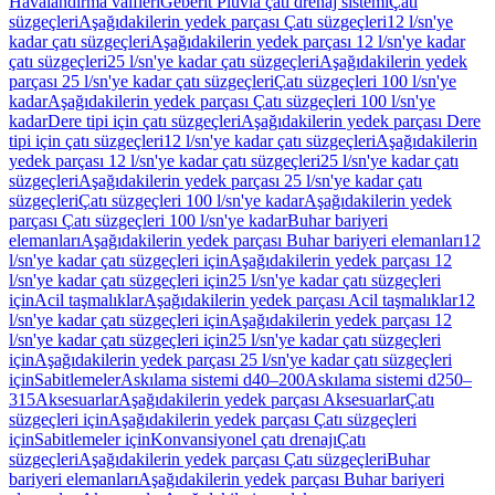
Havalandırma valfleri
Geberit Pluvia çatı drenaj sistemi
Çatı
süzgeçleri
Aşağıdakilerin yedek parçası Çatı süzgeçleri
12 l/sn'ye
kadar çatı süzgeçleri
Aşağıdakilerin yedek parçası 12 l/sn'ye kadar
çatı süzgeçleri
25 l/sn'ye kadar çatı süzgeçleri
Aşağıdakilerin yedek
parçası 25 l/sn'ye kadar çatı süzgeçleri
Çatı süzgeçleri 100 l/sn'ye
kadar
Aşağıdakilerin yedek parçası Çatı süzgeçleri 100 l/sn'ye
kadar
Dere tipi için çatı süzgeçleri
Aşağıdakilerin yedek parçası Dere
tipi için çatı süzgeçleri
12 l/sn'ye kadar çatı süzgeçleri
Aşağıdakilerin
yedek parçası 12 l/sn'ye kadar çatı süzgeçleri
25 l/sn'ye kadar çatı
süzgeçleri
Aşağıdakilerin yedek parçası 25 l/sn'ye kadar çatı
süzgeçleri
Çatı süzgeçleri 100 l/sn'ye kadar
Aşağıdakilerin yedek
parçası Çatı süzgeçleri 100 l/sn'ye kadar
Buhar bariyeri
elemanları
Aşağıdakilerin yedek parçası Buhar bariyeri elemanları
12
l/sn'ye kadar çatı süzgeçleri için
Aşağıdakilerin yedek parçası 12
l/sn'ye kadar çatı süzgeçleri için
25 l/sn'ye kadar çatı süzgeçleri
için
Acil taşmalıklar
Aşağıdakilerin yedek parçası Acil taşmalıklar
12
l/sn'ye kadar çatı süzgeçleri için
Aşağıdakilerin yedek parçası 12
l/sn'ye kadar çatı süzgeçleri için
25 l/sn'ye kadar çatı süzgeçleri
için
Aşağıdakilerin yedek parçası 25 l/sn'ye kadar çatı süzgeçleri
için
Sabitlemeler
Askılama sistemi d40–200
Askılama sistemi d250–
315
Aksesuarlar
Aşağıdakilerin yedek parçası Aksesuarlar
Çatı
süzgeçleri için
Aşağıdakilerin yedek parçası Çatı süzgeçleri
için
Sabitlemeler için
Konvansiyonel çatı drenajı
Çatı
süzgeçleri
Aşağıdakilerin yedek parçası Çatı süzgeçleri
Buhar
bariyeri elemanları
Aşağıdakilerin yedek parçası Buhar bariyeri