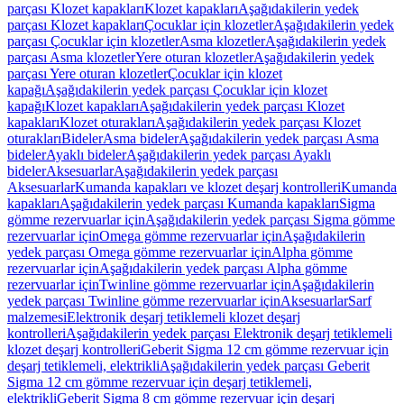
parçası Klozet kapakları
Klozet kapakları
Aşağıdakilerin yedek
parçası Klozet kapakları
Çocuklar için klozetler
Aşağıdakilerin yedek
parçası Çocuklar için klozetler
Asma klozetler
Aşağıdakilerin yedek
parçası Asma klozetler
Yere oturan klozetler
Aşağıdakilerin yedek
parçası Yere oturan klozetler
Çocuklar için klozet
kapağı
Aşağıdakilerin yedek parçası Çocuklar için klozet
kapağı
Klozet kapakları
Aşağıdakilerin yedek parçası Klozet
kapakları
Klozet oturakları
Aşağıdakilerin yedek parçası Klozet
oturakları
Bideler
Asma bideler
Aşağıdakilerin yedek parçası Asma
bideler
Ayaklı bideler
Aşağıdakilerin yedek parçası Ayaklı
bideler
Aksesuarlar
Aşağıdakilerin yedek parçası
Aksesuarlar
Kumanda kapakları ve klozet deşarj kontrolleri
Kumanda
kapakları
Aşağıdakilerin yedek parçası Kumanda kapakları
Sigma
gömme rezervuarlar için
Aşağıdakilerin yedek parçası Sigma gömme
rezervuarlar için
Omega gömme rezervuarlar için
Aşağıdakilerin
yedek parçası Omega gömme rezervuarlar için
Alpha gömme
rezervuarlar için
Aşağıdakilerin yedek parçası Alpha gömme
rezervuarlar için
Twinline gömme rezervuarlar için
Aşağıdakilerin
yedek parçası Twinline gömme rezervuarlar için
Aksesuarlar
Sarf
malzemesi
Elektronik deşarj tetiklemeli klozet deşarj
kontrolleri
Aşağıdakilerin yedek parçası Elektronik deşarj tetiklemeli
klozet deşarj kontrolleri
Geberit Sigma 12 cm gömme rezervuar için
deşarj tetiklemeli, elektrikli
Aşağıdakilerin yedek parçası Geberit
Sigma 12 cm gömme rezervuar için deşarj tetiklemeli,
elektrikli
Geberit Sigma 8 cm gömme rezervuar için deşarj