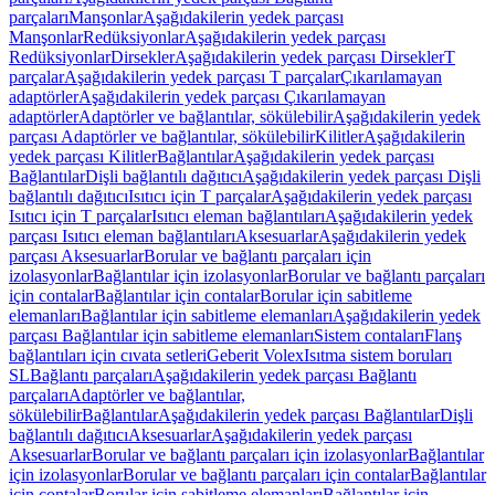
parçaları
Manşonlar
Aşağıdakilerin yedek parçası
Manşonlar
Redüksiyonlar
Aşağıdakilerin yedek parçası
Redüksiyonlar
Dirsekler
Aşağıdakilerin yedek parçası Dirsekler
T
parçalar
Aşağıdakilerin yedek parçası T parçalar
Çıkarılamayan
adaptörler
Aşağıdakilerin yedek parçası Çıkarılamayan
adaptörler
Adaptörler ve bağlantılar, sökülebilir
Aşağıdakilerin yedek
parçası Adaptörler ve bağlantılar, sökülebilir
Kilitler
Aşağıdakilerin
yedek parçası Kilitler
Bağlantılar
Aşağıdakilerin yedek parçası
Bağlantılar
Dişli bağlantılı dağıtıcı
Aşağıdakilerin yedek parçası Dişli
bağlantılı dağıtıcı
Isıtıcı için T parçalar
Aşağıdakilerin yedek parçası
Isıtıcı için T parçalar
Isıtıcı eleman bağlantıları
Aşağıdakilerin yedek
parçası Isıtıcı eleman bağlantıları
Aksesuarlar
Aşağıdakilerin yedek
parçası Aksesuarlar
Borular ve bağlantı parçaları için
izolasyonlar
Bağlantılar için izolasyonlar
Borular ve bağlantı parçaları
için contalar
Bağlantılar için contalar
Borular için sabitleme
elemanları
Bağlantılar için sabitleme elemanları
Aşağıdakilerin yedek
parçası Bağlantılar için sabitleme elemanları
Sistem contaları
Flanş
bağlantıları için cıvata setleri
Geberit Volex
Isıtma sistem boruları
SL
Bağlantı parçaları
Aşağıdakilerin yedek parçası Bağlantı
parçaları
Adaptörler ve bağlantılar,
sökülebilir
Bağlantılar
Aşağıdakilerin yedek parçası Bağlantılar
Dişli
bağlantılı dağıtıcı
Aksesuarlar
Aşağıdakilerin yedek parçası
Aksesuarlar
Borular ve bağlantı parçaları için izolasyonlar
Bağlantılar
için izolasyonlar
Borular ve bağlantı parçaları için contalar
Bağlantılar
için contalar
Borular için sabitleme elemanları
Bağlantılar için