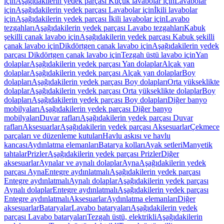
için
Aşağıdakilerin yedek parçası Küçük lavabolar için
Lavabolar
için
Aşağıdakilerin yedek parçası Lavabolar için
İkili lavabolar
için
Aşağıdakilerin yedek parçası İkili lavabolar için
Lavabo
tezgahları
Aşağıdakilerin yedek parçası Lavabo tezgahları
Kabuk
şekilli çanak lavabo için
Aşağıdakilerin yedek parçası Kabuk şekilli
çanak lavabo için
Dikdörtgen çanak lavabo için
Aşağıdakilerin yedek
parçası Dikdörtgen çanak lavabo için
Tezgah üstü lavabo için
Yan
dolaplar
Aşağıdakilerin yedek parçası Yan dolaplar
Alçak yan
dolaplar
Aşağıdakilerin yedek parçası Alçak yan dolaplar
Boy
dolapları
Aşağıdakilerin yedek parçası Boy dolapları
Orta yükseklikte
dolaplar
Aşağıdakilerin yedek parçası Orta yükseklikte dolaplar
Boy
dolapları
Aşağıdakilerin yedek parçası Boy dolapları
Diğer banyo
mobilyaları
Aşağıdakilerin yedek parçası Diğer banyo
mobilyaları
Duvar rafları
Aşağıdakilerin yedek parçası Duvar
rafları
Aksesuarlar
Aşağıdakilerin yedek parçası Aksesuarlar
Çekmece
parçaları ve düzenleme kutuları
Havlu askısı ve havlu
kancası
Aydınlatma elemanları
Batarya kolları
Ayak setleri
Manyetik
tahtalar
Prizler
Aşağıdakilerin yedek parçası Prizler
Diğer
aksesuarlar
Aynalar ve aynalı dolaplar
Ayna
Aşağıdakilerin yedek
parçası Ayna
Entegre aydınlatmalı
Aşağıdakilerin yedek parçası
Entegre aydınlatmalı
Aynalı dolaplar
Aşağıdakilerin yedek parçası
Aynalı dolaplar
Entegre aydınlatmalı
Aşağıdakilerin yedek parçası
Entegre aydınlatmalı
Aksesuarlar
Aydınlatma elemanları
Diğer
aksesuarlar
Bataryalar
Lavabo bataryaları
Aşağıdakilerin yedek
parçası Lavabo bataryaları
Tezgah üstü, elektrikli
Aşağıdakilerin