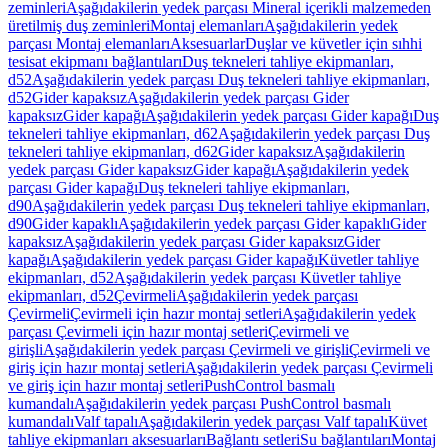
zeminleri
Aşağıdakilerin yedek parçası Mineral içerikli malzemeden
üretilmiş duş zeminleri
Montaj elemanları
Aşağıdakilerin yedek
parçası Montaj elemanları
Aksesuarlar
Duşlar ve küvetler için sıhhi
tesisat ekipmanı bağlantıları
Duş tekneleri tahliye ekipmanları,
d52
Aşağıdakilerin yedek parçası Duş tekneleri tahliye ekipmanları,
d52
Gider kapaksız
Aşağıdakilerin yedek parçası Gider
kapaksız
Gider kapağı
Aşağıdakilerin yedek parçası Gider kapağı
Duş
tekneleri tahliye ekipmanları, d62
Aşağıdakilerin yedek parçası Duş
tekneleri tahliye ekipmanları, d62
Gider kapaksız
Aşağıdakilerin
yedek parçası Gider kapaksız
Gider kapağı
Aşağıdakilerin yedek
parçası Gider kapağı
Duş tekneleri tahliye ekipmanları,
d90
Aşağıdakilerin yedek parçası Duş tekneleri tahliye ekipmanları,
d90
Gider kapaklı
Aşağıdakilerin yedek parçası Gider kapaklı
Gider
kapaksız
Aşağıdakilerin yedek parçası Gider kapaksız
Gider
kapağı
Aşağıdakilerin yedek parçası Gider kapağı
Küvetler tahliye
ekipmanları, d52
Aşağıdakilerin yedek parçası Küvetler tahliye
ekipmanları, d52
Çevirmeli
Aşağıdakilerin yedek parçası
Çevirmeli
Çevirmeli için hazır montaj setleri
Aşağıdakilerin yedek
parçası Çevirmeli için hazır montaj setleri
Çevirmeli ve
girişli
Aşağıdakilerin yedek parçası Çevirmeli ve girişli
Çevirmeli ve
giriş için hazır montaj setleri
Aşağıdakilerin yedek parçası Çevirmeli
ve giriş için hazır montaj setleri
PushControl basmalı
kumandalı
Aşağıdakilerin yedek parçası PushControl basmalı
kumandalı
Valf tapalı
Aşağıdakilerin yedek parçası Valf tapalı
Küvet
tahliye ekipmanları aksesuarları
Bağlantı setleri
Su bağlantıları
Montaj