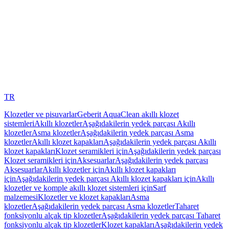
TR
Klozetler ve pisuvarlar
Geberit AquaClean akıllı klozet
sistemleri
Akıllı klozetler
Aşağıdakilerin yedek parçası Akıllı
klozetler
Asma klozetler
Aşağıdakilerin yedek parçası Asma
klozetler
Akıllı klozet kapakları
Aşağıdakilerin yedek parçası Akıllı
klozet kapakları
Klozet seramikleri için
Aşağıdakilerin yedek parçası
Klozet seramikleri için
Aksesuarlar
Aşağıdakilerin yedek parçası
Aksesuarlar
Akıllı klozetler için
Akıllı klozet kapakları
için
Aşağıdakilerin yedek parçası Akıllı klozet kapakları için
Akıllı
klozetler ve komple akıllı klozet sistemleri için
Sarf
malzemesi
Klozetler ve klozet kapakları
Asma
klozetler
Aşağıdakilerin yedek parçası Asma klozetler
Taharet
fonksiyonlu alçak tip klozetler
Aşağıdakilerin yedek parçası Taharet
fonksiyonlu alçak tip klozetler
Klozet kapakları
Aşağıdakilerin yedek