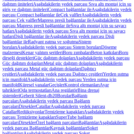
dağıtım üniteleri
Aşağıdakilerin yedek parçası Sıva altı montaj için su
giriş ve dağıtım üniteleri
Compact bağlantılar ile
Aşağıdakilerin yedek
parçası Compact bağlantılar ile
Çek valfler
Aşağıdakilerin yedek
parçası Çek valfler
Mapress presli bağlantılar ile
Aşağıdakilerin yedek
parçası Mapress presli bağlantılar ile
Sıva altı montaj için su sayacı
hatları
Aşağıdakilerin yedek parçası Sıva altı montaj için su sayacı
hatları
Dişli bağlantılar ile
Aşağıdakilerin yedek parçası Dişli
bağlantılar ile
Radyant ısıtma ve soğutma
Sistem
boruları
Aşağıdakilerin yedek parçası Sistem boruları
Döşeme
malzemesi
Kenar yalıtım şeritleri
Boru zımbaları
Beton katkıları
Boru
dirseği destekleri
Güç dağıtım dolapları
Aşağıdakilerin yedek parçası
Güç dağıtım dolapları
Metal güç dağıtım dolapları
Aşağıdakilerin
yedek parçası Metal güç dağıtım dolapları
Dağıtıcı
çeşitleri
Aşağıdakilerin yedek parçası Dağıtıcı çeşitleri
Yerden ısıtma
için manifold
Aşağıdakilerin yedek parçası Yerden ısıtma için
manifold
Küresel vanalar
Geçişler
Kontrol elemanları
Ayar
tahrikleri
Oda termostatları
Ana regülatör
Bina drenaj
sistemleri
Geberit Silent-db20
Borular
Bağlantı
parçaları
Aşağıdakilerin yedek parçası Bağlantı
parçaları
Dirsekler
Çatallar
Aşağıdakilerin yedek parçası
Çatallar
Redüksiyonlar
Temizleme kapakları
Aşağıdakilerin yedek
parçası Temizleme kapakları
SuperTube bağlantı
parçaları
Dirsekler
Özel bağlantı parçaları
Bağlantılar
Aşağıdakilerin
yedek parçası Bağlantılar
Kaynak bağlantıları
Soket
bağlantıları
Aşağıdakilerin yedek parçası Soket