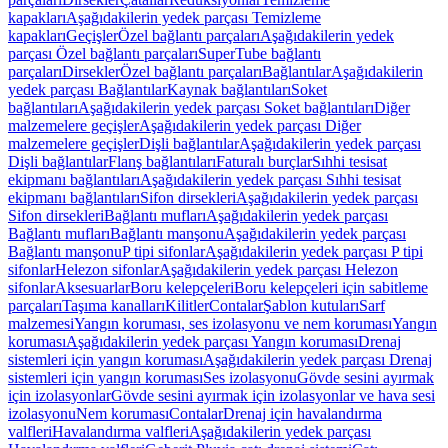
kapakları
Aşağıdakilerin yedek parçası Temizleme
kapakları
Geçişler
Özel bağlantı parçaları
Aşağıdakilerin yedek
parçası Özel bağlantı parçaları
SuperTube bağlantı
parçaları
Dirsekler
Özel bağlantı parçaları
Bağlantılar
Aşağıdakilerin
yedek parçası Bağlantılar
Kaynak bağlantıları
Soket
bağlantıları
Aşağıdakilerin yedek parçası Soket bağlantıları
Diğer
malzemelere geçişler
Aşağıdakilerin yedek parçası Diğer
malzemelere geçişler
Dişli bağlantılar
Aşağıdakilerin yedek parçası
Dişli bağlantılar
Flanş bağlantıları
Faturalı burçlar
Sıhhi tesisat
ekipmanı bağlantıları
Aşağıdakilerin yedek parçası Sıhhi tesisat
ekipmanı bağlantıları
Sifon dirsekleri
Aşağıdakilerin yedek parçası
Sifon dirsekleri
Bağlantı mufları
Aşağıdakilerin yedek parçası
Bağlantı mufları
Bağlantı manşonu
Aşağıdakilerin yedek parçası
Bağlantı manşonu
P tipi sifonlar
Aşağıdakilerin yedek parçası P tipi
sifonlar
Helezon sifonlar
Aşağıdakilerin yedek parçası Helezon
sifonlar
Aksesuarlar
Boru kelepçeleri
Boru kelepçeleri için sabitleme
parçaları
Taşıma kanalları
Kilitler
Contalar
Şablon kutuları
Sarf
malzemesi
Yangın koruması, ses izolasyonu ve nem koruması
Yangın
koruması
Aşağıdakilerin yedek parçası Yangın koruması
Drenaj
sistemleri için yangın koruması
Aşağıdakilerin yedek parçası Drenaj
sistemleri için yangın koruması
Ses izolasyonu
Gövde sesini ayırmak
için izolasyonlar
Gövde sesini ayırmak için izolasyonlar ve hava sesi
izolasyonu
Nem koruması
Contalar
Drenaj için havalandırma
valfleri
Havalandırma valfleri
Aşağıdakilerin yedek parçası