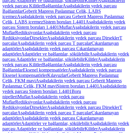
parçası Adaptörler ve bağlantılar, sökülebilir
Kilitler
Aşağıdakilerin
yedek parçası Kilitler
Bağlantılar
Aşağıdakilerin yedek parçası
Bağlantılar
Geberit Mapress Paslanmaz Çelik, LABS
içermez
Aşağıdakilerin yedek parçası Geberit Mapress Paslanmaz
Çelik, LABS içermez
Sistem boruları 1.4401
Aşağıdakilerin yedek
parçası Sistem boruları 1.4401
Muflar
Aşağıdakilerin yedek parçası
Muflar
Redüksiyonlar
Aşağıdakilerin yedek parçası
Redüksiyonlar
Dirsekler
Aşağıdakilerin yedek parçası Dirsekler
T
parçalar
Aşağıdakilerin yedek parçası T parçalar
Çıkarılamayan
adaptörler
Aşağıdakilerin yedek parçası Çıkarılamayan
adaptörler
Adaptörler ve bağlantılar, sökülebilir
Aşağıdakilerin yedek
parçası Adaptörler ve bağlantılar, sökülebilir
Kilitler
Aşağıdakilerin
yedek parçası Kilitler
Bağlantılar
Aşağıdakilerin yedek parçası
Bağlantılar
Eksenel kompensatörler
Aşağıdakilerin yedek parçası
Eksenel kompensatörler
Kılavuzlar
Geberit Mapress Paslanmaz
Çelik, FKM mavi
Aşağıdakilerin yedek parçası Geberit Mapress
Paslanmaz Çelik, FKM mavi
Sistem boruları 1.4401
Aşağıdakilerin
yedek parçası Sistem boruları 1.4401
Boru
nipelleri
Muflar
Aşağıdakilerin yedek parçası
Muflar
Redüksiyonlar
Aşağıdakilerin yedek parçası
Redüksiyonlar
Dirsekler
Aşağıdakilerin yedek parçası Dirsekler
T
parçalar
Aşağıdakilerin yedek parçası T parçalar
Çıkarılamayan
adaptörler
Aşağıdakilerin yedek parçası Çıkarılamayan
adaptörler
Adaptörler ve bağlantılar, sökülebilir
Aşağıdakilerin yedek
parçası Adaptörler ve bağlantılar, sökülebilir
Kilitler
Aşağıdakilerin