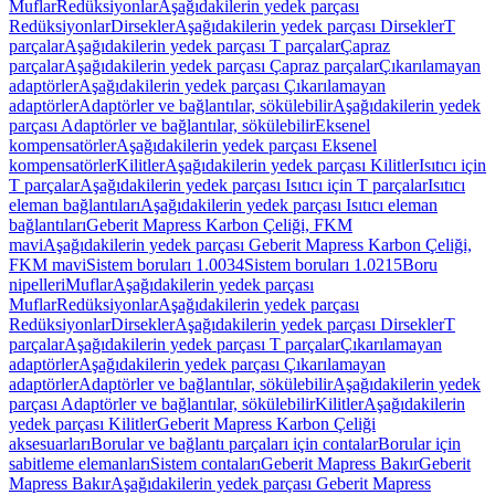
Muflar
Redüksiyonlar
Aşağıdakilerin yedek parçası
Redüksiyonlar
Dirsekler
Aşağıdakilerin yedek parçası Dirsekler
T
parçalar
Aşağıdakilerin yedek parçası T parçalar
Çapraz
parçalar
Aşağıdakilerin yedek parçası Çapraz parçalar
Çıkarılamayan
adaptörler
Aşağıdakilerin yedek parçası Çıkarılamayan
adaptörler
Adaptörler ve bağlantılar, sökülebilir
Aşağıdakilerin yedek
parçası Adaptörler ve bağlantılar, sökülebilir
Eksenel
kompensatörler
Aşağıdakilerin yedek parçası Eksenel
kompensatörler
Kilitler
Aşağıdakilerin yedek parçası Kilitler
Isıtıcı için
T parçalar
Aşağıdakilerin yedek parçası Isıtıcı için T parçalar
Isıtıcı
eleman bağlantıları
Aşağıdakilerin yedek parçası Isıtıcı eleman
bağlantıları
Geberit Mapress Karbon Çeliği, FKM
mavi
Aşağıdakilerin yedek parçası Geberit Mapress Karbon Çeliği,
FKM mavi
Sistem boruları 1.0034
Sistem boruları 1.0215
Boru
nipelleri
Muflar
Aşağıdakilerin yedek parçası
Muflar
Redüksiyonlar
Aşağıdakilerin yedek parçası
Redüksiyonlar
Dirsekler
Aşağıdakilerin yedek parçası Dirsekler
T
parçalar
Aşağıdakilerin yedek parçası T parçalar
Çıkarılamayan
adaptörler
Aşağıdakilerin yedek parçası Çıkarılamayan
adaptörler
Adaptörler ve bağlantılar, sökülebilir
Aşağıdakilerin yedek
parçası Adaptörler ve bağlantılar, sökülebilir
Kilitler
Aşağıdakilerin
yedek parçası Kilitler
Geberit Mapress Karbon Çeliği
aksesuarları
Borular ve bağlantı parçaları için contalar
Borular için
sabitleme elemanları
Sistem contaları
Geberit Mapress Bakır
Geberit
Mapress Bakır
Aşağıdakilerin yedek parçası Geberit Mapress