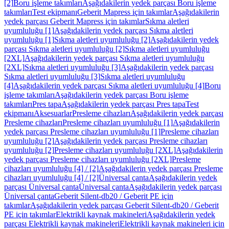
[2]
Boru işleme takımları
Aşağıdakilerin yedek parçası Boru işleme
takımları
Test ekipmanı
Geberit Mapress için takımlar
Aşağıdakilerin
yedek parçası Geberit Mapress için takımlar
Sıkma aletleri
uyumluluğu [1]
Aşağıdakilerin yedek parçası Sıkma aletleri
uyumluluğu [1]
Sıkma aletleri uyumluluğu [2]
Aşağıdakilerin yedek
parçası Sıkma aletleri uyumluluğu [2]
Sıkma aletleri uyumluluğu
[2XL]
Aşağıdakilerin yedek parçası Sıkma aletleri uyumluluğu
[2XL]
Sıkma aletleri uyumluluğu [3]
Aşağıdakilerin yedek parçası
Sıkma aletleri uyumluluğu [3]
Sıkma aletleri uyumluluğu
[4]
Aşağıdakilerin yedek parçası Sıkma aletleri uyumluluğu [4]
Boru
işleme takımları
Aşağıdakilerin yedek parçası Boru işleme
takımları
Pres tapa
Aşağıdakilerin yedek parçası Pres tapa
Test
ekipmanı
Aksesuarlar
Presleme cihazları
Aşağıdakilerin yedek parçası
Presleme cihazları
Presleme cihazları uyumluluğu [1]
Aşağıdakilerin
yedek parçası Presleme cihazları uyumluluğu [1]
Presleme cihazları
uyumluluğu [2]
Aşağıdakilerin yedek parçası Presleme cihazları
uyumluluğu [2]
Presleme cihazları uyumluluğu [2XL]
Aşağıdakilerin
yedek parçası Presleme cihazları uyumluluğu [2XL]
Presleme
cihazları uyumluluğu [4] / [2]
Aşağıdakilerin yedek parçası Presleme
cihazları uyumluluğu [4] / [2]
Üniversal çanta
Aşağıdakilerin yedek
parçası Üniversal çanta
Üniversal çanta
Aşağıdakilerin yedek parçası
Üniversal çanta
Geberit Silent-db20 / Geberit PE için
takımlar
Aşağıdakilerin yedek parçası Geberit Silent-db20 / Geberit
PE için takımlar
Elektrikli kaynak makineleri
Aşağıdakilerin yedek
parçası Elektrikli kaynak makineleri
Elektrikli kaynak makineleri için