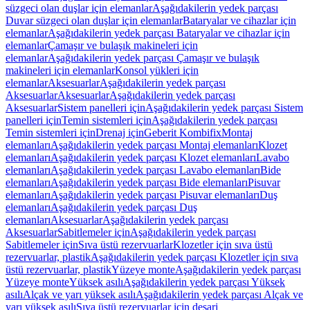
süzgeci olan duşlar için elemanlar
Aşağıdakilerin yedek parçası
Duvar süzgeci olan duşlar için elemanlar
Bataryalar ve cihazlar için
elemanlar
Aşağıdakilerin yedek parçası Bataryalar ve cihazlar için
elemanlar
Çamaşır ve bulaşık makineleri için
elemanlar
Aşağıdakilerin yedek parçası Çamaşır ve bulaşık
makineleri için elemanlar
Konsol yükleri için
elemanlar
Aksesuarlar
Aşağıdakilerin yedek parçası
Aksesuarlar
Aksesuarlar
Aşağıdakilerin yedek parçası
Aksesuarlar
Sistem panelleri için
Aşağıdakilerin yedek parçası Sistem
panelleri için
Temin sistemleri için
Aşağıdakilerin yedek parçası
Temin sistemleri için
Drenaj için
Geberit Kombifix
Montaj
elemanları
Aşağıdakilerin yedek parçası Montaj elemanları
Klozet
elemanları
Aşağıdakilerin yedek parçası Klozet elemanları
Lavabo
elemanları
Aşağıdakilerin yedek parçası Lavabo elemanları
Bide
elemanları
Aşağıdakilerin yedek parçası Bide elemanları
Pisuvar
elemanları
Aşağıdakilerin yedek parçası Pisuvar elemanları
Duş
elemanları
Aşağıdakilerin yedek parçası Duş
elemanları
Aksesuarlar
Aşağıdakilerin yedek parçası
Aksesuarlar
Sabitlemeler için
Aşağıdakilerin yedek parçası
Sabitlemeler için
Sıva üstü rezervuarlar
Klozetler için sıva üstü
rezervuarlar, plastik
Aşağıdakilerin yedek parçası Klozetler için sıva
üstü rezervuarlar, plastik
Yüzeye monte
Aşağıdakilerin yedek parçası
Yüzeye monte
Yüksek asılı
Aşağıdakilerin yedek parçası Yüksek
asılı
Alçak ve yarı yüksek asılı
Aşağıdakilerin yedek parçası Alçak ve
yarı yüksek asılı
Sıva üstü rezervuarlar için deşarj