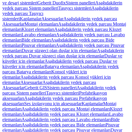
ve deşarj sistemleri
Geberit Duofix
Sistem panelleri
Aşağıdakilerin
yedek parçası Sistem panelleri
Taşıyıcı sistemleri
Aşağıdakilerin
yedek parçası Taşıyıcı
sistemleri
Kaplamalar
Aksesuarlar
Aşağıdakilerin yedek parçası
Aksesuarlar
Montaj elemanları
Aşağıdakilerin yedek parçası Montaj
elemanları
Klozet elemanları
Aşağıdakilerin yedek parçası Klozet
elemanları
Lavabo elemanları
Aşağıdakilerin yedek parçası Lavabo
elemanları
Bide elemanları
Aşağıdakilerin yedek parçası Bide
elemanları
Pisuvar elemanları
Aşağıdakilerin yedek parçası Pisuvar
elemanları
Duvar süzgeci olan duşlar için elemanlar
Aşağıdakilerin
yedek parçası Duvar süzgeci olan duşlar için elemanlar
Duşlar ve
küvetler için elemanlar
Aşağıdakilerin yedek parçası Duşlar ve
küvetler için elemanlar
Batarya elemanları
Aşağıdakilerin yedek
parçası Batarya elemanları
Konsol yükleri için
elemanlar
Aşağıdakilerin yedek parçası Konsol yükleri için
elemanlar
Aksesuarlar
Aşağıdakilerin yedek parçası
Aksesuarlar
Geberit GIS
Sistem panelleri
Aşağıdakilerin yedek
parçası Sistem panelleri
Taşıyıcı sistemleri
Prefabrikasyon
aksesuarları
Aşağıdakilerin yedek parçası Prefabrikasyon
aksesuarları
Ses izolasyonu için aksesuarlar
Kaplamalar
Montaj
elemanları
Aşağıdakilerin yedek parçası Montaj elemanları
Klozet
elemanları
Aşağıdakilerin yedek parçası Klozet elemanları
Lavabo
elemanları
Aşağıdakilerin yedek parçası Lavabo elemanları
Bide
elemanları
Aşağıdakilerin yedek parçası Bide elemanları
Pisuvar
elemanları
Aşağıdakilerin yedek parçası Pisuvar elemanları
Duvar