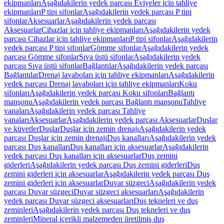
ekipmanları
Aşağıdakilerin yedek parçası Eviyeler için tahliye
ekipmanları
P tipi sifonlar
Aşağıdakilerin yedek parçası P tipi
sifonlar
Aksesuarlar
Aşağıdakilerin yedek parçası
Aksesuarlar
Cihazlar için tahliye ekipmanları
Aşağıdakilerin yedek
parçası Cihazlar için tahliye ekipmanları
P tipi sifonlar
Aşağıdakilerin
yedek parçası P tipi sifonlar
Gömme sifonlar
Aşağıdakilerin yedek
parçası Gömme sifonlar
Sıva üstü sifonlar
Aşağıdakilerin yedek
parçası Sıva üstü sifonlar
Bağlantılar
Aşağıdakilerin yedek parçası
Bağlantılar
Drenaj lavaboları için tahliye ekipmanları
Aşağıdakilerin
yedek parçası Drenaj lavaboları için tahliye ekipmanları
Koku
sifonları
Aşağıdakilerin yedek parçası Koku sifonları
Bağlantı
manşonu
Aşağıdakilerin yedek parçası Bağlantı manşonu
Tahliye
vanaları
Aşağıdakilerin yedek parçası Tahliye
vanaları
Aksesuarlar
Aşağıdakilerin yedek parçası Aksesuarlar
Duşlar
ve küvetler
Duşlar
Duşlar için zemin drenajı
Aşağıdakilerin yedek
parçası Duşlar için zemin drenajı
Duş kanalları
Aşağıdakilerin yedek
parçası Duş kanalları
Duş kanalları için aksesuarlar
Aşağıdakilerin
yedek parçası Duş kanalları için aksesuarlar
Duş zemini
giderleri
Aşağıdakilerin yedek parçası Duş zemini giderleri
Duş
zemini giderleri için aksesuarlar
Aşağıdakilerin yedek parçası Duş
zemini giderleri için aksesuarlar
Duvar süzgeci
Aşağıdakilerin yedek
parçası Duvar süzgeci
Duvar süzgeci aksesuarları
Aşağıdakilerin
yedek parçası Duvar süzgeci aksesuarları
Duş tekneleri ve duş
zeminleri
Aşağıdakilerin yedek parçası Duş tekneleri ve duş
zeminleri
Mineral içerikli malzemeden üretilmiş duş