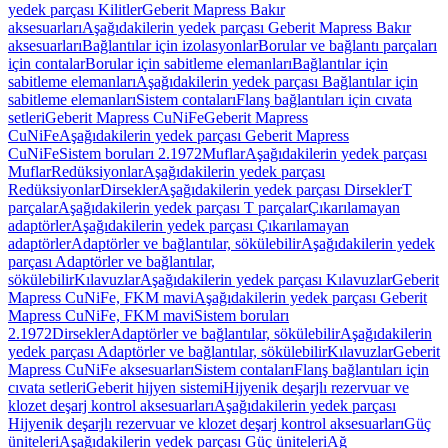
yedek parçası Kilitler
Geberit Mapress Bakır
aksesuarları
Aşağıdakilerin yedek parçası Geberit Mapress Bakır
aksesuarları
Bağlantılar için izolasyonlar
Borular ve bağlantı parçaları
için contalar
Borular için sabitleme elemanları
Bağlantılar için
sabitleme elemanları
Aşağıdakilerin yedek parçası Bağlantılar için
sabitleme elemanları
Sistem contaları
Flanş bağlantıları için cıvata
setleri
Geberit Mapress CuNiFe
Geberit Mapress
CuNiFe
Aşağıdakilerin yedek parçası Geberit Mapress
CuNiFe
Sistem boruları 2.1972
Muflar
Aşağıdakilerin yedek parçası
Muflar
Redüksiyonlar
Aşağıdakilerin yedek parçası
Redüksiyonlar
Dirsekler
Aşağıdakilerin yedek parçası Dirsekler
T
parçalar
Aşağıdakilerin yedek parçası T parçalar
Çıkarılamayan
adaptörler
Aşağıdakilerin yedek parçası Çıkarılamayan
adaptörler
Adaptörler ve bağlantılar, sökülebilir
Aşağıdakilerin yedek
parçası Adaptörler ve bağlantılar,
sökülebilir
Kılavuzlar
Aşağıdakilerin yedek parçası Kılavuzlar
Geberit
Mapress CuNiFe, FKM mavi
Aşağıdakilerin yedek parçası Geberit
Mapress CuNiFe, FKM mavi
Sistem boruları
2.1972
Dirsekler
Adaptörler ve bağlantılar, sökülebilir
Aşağıdakilerin
yedek parçası Adaptörler ve bağlantılar, sökülebilir
Kılavuzlar
Geberit
Mapress CuNiFe aksesuarları
Sistem contaları
Flanş bağlantıları için
cıvata setleri
Geberit hijyen sistemi
Hijyenik deşarjlı rezervuar ve
klozet deşarj kontrol aksesuarları
Aşağıdakilerin yedek parçası
Hijyenik deşarjlı rezervuar ve klozet deşarj kontrol aksesuarları
Güç
üniteleri
Aşağıdakilerin yedek parçası Güç üniteleri
Ağ