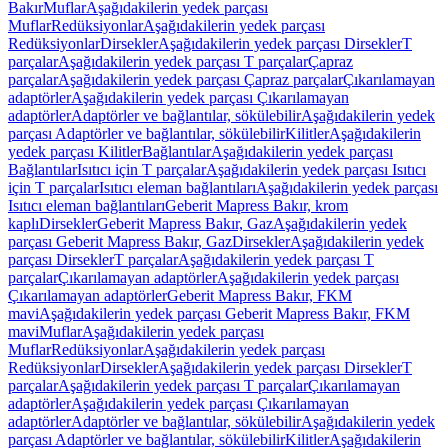
Bakır
Muflar
Aşağıdakilerin yedek parçası
Muflar
Redüksiyonlar
Aşağıdakilerin yedek parçası
Redüksiyonlar
Dirsekler
Aşağıdakilerin yedek parçası Dirsekler
T
parçalar
Aşağıdakilerin yedek parçası T parçalar
Çapraz
parçalar
Aşağıdakilerin yedek parçası Çapraz parçalar
Çıkarılamayan
adaptörler
Aşağıdakilerin yedek parçası Çıkarılamayan
adaptörler
Adaptörler ve bağlantılar, sökülebilir
Aşağıdakilerin yedek
parçası Adaptörler ve bağlantılar, sökülebilir
Kilitler
Aşağıdakilerin
yedek parçası Kilitler
Bağlantılar
Aşağıdakilerin yedek parçası
Bağlantılar
Isıtıcı için T parçalar
Aşağıdakilerin yedek parçası Isıtıcı
için T parçalar
Isıtıcı eleman bağlantıları
Aşağıdakilerin yedek parçası
Isıtıcı eleman bağlantıları
Geberit Mapress Bakır, krom
kaplı
Dirsekler
Geberit Mapress Bakır, Gaz
Aşağıdakilerin yedek
parçası Geberit Mapress Bakır, Gaz
Dirsekler
Aşağıdakilerin yedek
parçası Dirsekler
T parçalar
Aşağıdakilerin yedek parçası T
parçalar
Çıkarılamayan adaptörler
Aşağıdakilerin yedek parçası
Çıkarılamayan adaptörler
Geberit Mapress Bakır, FKM
mavi
Aşağıdakilerin yedek parçası Geberit Mapress Bakır, FKM
mavi
Muflar
Aşağıdakilerin yedek parçası
Muflar
Redüksiyonlar
Aşağıdakilerin yedek parçası
Redüksiyonlar
Dirsekler
Aşağıdakilerin yedek parçası Dirsekler
T
parçalar
Aşağıdakilerin yedek parçası T parçalar
Çıkarılamayan
adaptörler
Aşağıdakilerin yedek parçası Çıkarılamayan
adaptörler
Adaptörler ve bağlantılar, sökülebilir
Aşağıdakilerin yedek
parçası Adaptörler ve bağlantılar, sökülebilir
Kilitler
Aşağıdakilerin