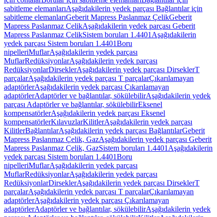
sabitleme elemanları
Aşağıdakilerin yedek parçası Bağlantılar için
sabitleme elemanları
Geberit Mapress Paslanmaz Çelik
Geberit
Mapress Paslanmaz Çelik
Aşağıdakilerin yedek parçası Geberit
Mapress Paslanmaz Çelik
Sistem boruları 1.4401
Aşağıdakilerin
yedek parçası Sistem boruları 1.4401
Boru
nipelleri
Muflar
Aşağıdakilerin yedek parçası
Muflar
Redüksiyonlar
Aşağıdakilerin yedek parçası
Redüksiyonlar
Dirsekler
Aşağıdakilerin yedek parçası Dirsekler
T
parçalar
Aşağıdakilerin yedek parçası T parçalar
Çıkarılamayan
adaptörler
Aşağıdakilerin yedek parçası Çıkarılamayan
adaptörler
Adaptörler ve bağlantılar, sökülebilir
Aşağıdakilerin yedek
parçası Adaptörler ve bağlantılar, sökülebilir
Eksenel
kompensatörler
Aşağıdakilerin yedek parçası Eksenel
kompensatörler
Kılavuzlar
Kilitler
Aşağıdakilerin yedek parçası
Kilitler
Bağlantılar
Aşağıdakilerin yedek parçası Bağlantılar
Geberit
Mapress Paslanmaz Çelik, Gaz
Aşağıdakilerin yedek parçası Geberit
Mapress Paslanmaz Çelik, Gaz
Sistem boruları 1.4401
Aşağıdakilerin
yedek parçası Sistem boruları 1.4401
Boru
nipelleri
Muflar
Aşağıdakilerin yedek parçası
Muflar
Redüksiyonlar
Aşağıdakilerin yedek parçası
Redüksiyonlar
Dirsekler
Aşağıdakilerin yedek parçası Dirsekler
T
parçalar
Aşağıdakilerin yedek parçası T parçalar
Çıkarılamayan
adaptörler
Aşağıdakilerin yedek parçası Çıkarılamayan
adaptörler
Adaptörler ve bağlantılar, sökülebilir
Aşağıdakilerin yedek