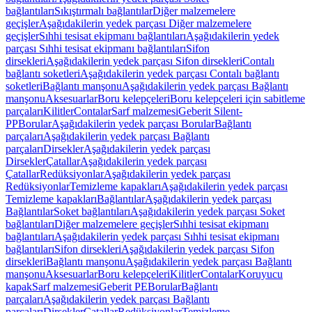
bağlantıları
Sıkıştırmalı bağlantılar
Diğer malzemelere
geçişler
Aşağıdakilerin yedek parçası Diğer malzemelere
geçişler
Sıhhi tesisat ekipmanı bağlantıları
Aşağıdakilerin yedek
parçası Sıhhi tesisat ekipmanı bağlantıları
Sifon
dirsekleri
Aşağıdakilerin yedek parçası Sifon dirsekleri
Contalı
bağlantı soketleri
Aşağıdakilerin yedek parçası Contalı bağlantı
soketleri
Bağlantı manşonu
Aşağıdakilerin yedek parçası Bağlantı
manşonu
Aksesuarlar
Boru kelepçeleri
Boru kelepçeleri için sabitleme
parçaları
Kilitler
Contalar
Sarf malzemesi
Geberit Silent-
PP
Borular
Aşağıdakilerin yedek parçası Borular
Bağlantı
parçaları
Aşağıdakilerin yedek parçası Bağlantı
parçaları
Dirsekler
Aşağıdakilerin yedek parçası
Dirsekler
Çatallar
Aşağıdakilerin yedek parçası
Çatallar
Redüksiyonlar
Aşağıdakilerin yedek parçası
Redüksiyonlar
Temizleme kapakları
Aşağıdakilerin yedek parçası
Temizleme kapakları
Bağlantılar
Aşağıdakilerin yedek parçası
Bağlantılar
Soket bağlantıları
Aşağıdakilerin yedek parçası Soket
bağlantıları
Diğer malzemelere geçişler
Sıhhi tesisat ekipmanı
bağlantıları
Aşağıdakilerin yedek parçası Sıhhi tesisat ekipmanı
bağlantıları
Sifon dirsekleri
Aşağıdakilerin yedek parçası Sifon
dirsekleri
Bağlantı manşonu
Aşağıdakilerin yedek parçası Bağlantı
manşonu
Aksesuarlar
Boru kelepçeleri
Kilitler
Contalar
Koruyucu
kapak
Sarf malzemesi
Geberit PE
Borular
Bağlantı
parçaları
Aşağıdakilerin yedek parçası Bağlantı
parçaları
Dirsekler
Çatallar
Redüksiyonlar
Temizleme