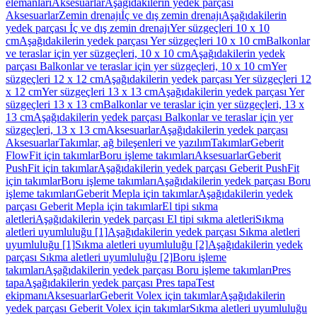
elemanları
Aksesuarlar
Aşağıdakilerin yedek parçası
Aksesuarlar
Zemin drenajı
İç ve dış zemin drenajı
Aşağıdakilerin
yedek parçası İç ve dış zemin drenajı
Yer süzgeçleri 10 x 10
cm
Aşağıdakilerin yedek parçası Yer süzgeçleri 10 x 10 cm
Balkonlar
ve teraslar için yer süzgeçleri, 10 x 10 cm
Aşağıdakilerin yedek
parçası Balkonlar ve teraslar için yer süzgeçleri, 10 x 10 cm
Yer
süzgeçleri 12 x 12 cm
Aşağıdakilerin yedek parçası Yer süzgeçleri 12
x 12 cm
Yer süzgeçleri 13 x 13 cm
Aşağıdakilerin yedek parçası Yer
süzgeçleri 13 x 13 cm
Balkonlar ve teraslar için yer süzgeçleri, 13 x
13 cm
Aşağıdakilerin yedek parçası Balkonlar ve teraslar için yer
süzgeçleri, 13 x 13 cm
Aksesuarlar
Aşağıdakilerin yedek parçası
Aksesuarlar
Takımlar, ağ bileşenleri ve yazılım
Takımlar
Geberit
FlowFit için takımlar
Boru işleme takımları
Aksesuarlar
Geberit
PushFit için takımlar
Aşağıdakilerin yedek parçası Geberit PushFit
için takımlar
Boru işleme takımları
Aşağıdakilerin yedek parçası Boru
işleme takımları
Geberit Mepla için takımlar
Aşağıdakilerin yedek
parçası Geberit Mepla için takımlar
El tipi sıkma
aletleri
Aşağıdakilerin yedek parçası El tipi sıkma aletleri
Sıkma
aletleri uyumluluğu [1]
Aşağıdakilerin yedek parçası Sıkma aletleri
uyumluluğu [1]
Sıkma aletleri uyumluluğu [2]
Aşağıdakilerin yedek
parçası Sıkma aletleri uyumluluğu [2]
Boru işleme
takımları
Aşağıdakilerin yedek parçası Boru işleme takımları
Pres
tapa
Aşağıdakilerin yedek parçası Pres tapa
Test
ekipmanı
Aksesuarlar
Geberit Volex için takımlar
Aşağıdakilerin
yedek parçası Geberit Volex için takımlar
Sıkma aletleri uyumluluğu