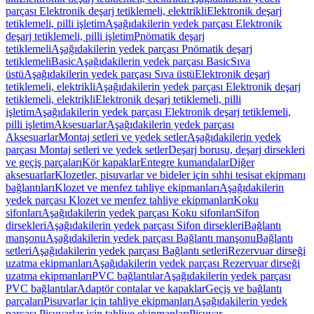
parçası Elektronik deşarj tetiklemeli, elektrikli
Elektronik deşarj
tetiklemeli, pilli işletim
Aşağıdakilerin yedek parçası Elektronik
deşarj tetiklemeli, pilli işletim
Pnömatik deşarj
tetiklemeli
Aşağıdakilerin yedek parçası Pnömatik deşarj
tetiklemeli
Basic
Aşağıdakilerin yedek parçası Basic
Sıva
üstü
Aşağıdakilerin yedek parçası Sıva üstü
Elektronik deşarj
tetiklemeli, elektrikli
Aşağıdakilerin yedek parçası Elektronik deşarj
tetiklemeli, elektrikli
Elektronik deşarj tetiklemeli, pilli
işletim
Aşağıdakilerin yedek parçası Elektronik deşarj tetiklemeli,
pilli işletim
Aksesuarlar
Aşağıdakilerin yedek parçası
Aksesuarlar
Montaj setleri ve yedek setler
Aşağıdakilerin yedek
parçası Montaj setleri ve yedek setler
Deşarj borusu, deşarj dirsekleri
ve geçiş parçaları
Kör kapaklar
Entegre kumandalar
Diğer
aksesuarlar
Klozetler, pisuvarlar ve bideler için sıhhi tesisat ekipmanı
bağlantıları
Klozet ve menfez tahliye ekipmanları
Aşağıdakilerin
yedek parçası Klozet ve menfez tahliye ekipmanları
Koku
sifonları
Aşağıdakilerin yedek parçası Koku sifonları
Sifon
dirsekleri
Aşağıdakilerin yedek parçası Sifon dirsekleri
Bağlantı
manşonu
Aşağıdakilerin yedek parçası Bağlantı manşonu
Bağlantı
setleri
Aşağıdakilerin yedek parçası Bağlantı setleri
Rezervuar dirseği
uzatma ekipmanları
Aşağıdakilerin yedek parçası Rezervuar dirseği
uzatma ekipmanları
PVC bağlantılar
Aşağıdakilerin yedek parçası
PVC bağlantılar
Adaptör contalar ve kapaklar
Geçiş ve bağlantı
parçaları
Pisuvarlar için tahliye ekipmanları
Aşağıdakilerin yedek
parçası Pisuvarlar için tahliye ekipmanları
Pisuvar