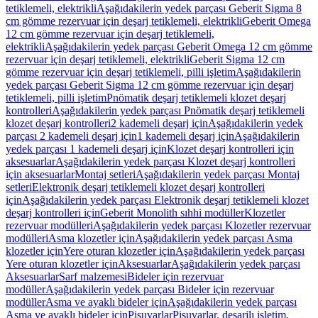
tetiklemeli, elektrikli
Aşağıdakilerin yedek parçası Geberit Sigma 8
cm gömme rezervuar için deşarj tetiklemeli, elektrikli
Geberit Omega
12 cm gömme rezervuar için deşarj tetiklemeli,
elektrikli
Aşağıdakilerin yedek parçası Geberit Omega 12 cm gömme
rezervuar için deşarj tetiklemeli, elektrikli
Geberit Sigma 12 cm
gömme rezervuar için deşarj tetiklemeli, pilli işletim
Aşağıdakilerin
yedek parçası Geberit Sigma 12 cm gömme rezervuar için deşarj
tetiklemeli, pilli işletim
Pnömatik deşarj tetiklemeli klozet deşarj
kontrolleri
Aşağıdakilerin yedek parçası Pnömatik deşarj tetiklemeli
klozet deşarj kontrolleri
2 kademeli deşarj için
Aşağıdakilerin yedek
parçası 2 kademeli deşarj için
1 kademeli deşarj için
Aşağıdakilerin
yedek parçası 1 kademeli deşarj için
Klozet deşarj kontrolleri için
aksesuarlar
Aşağıdakilerin yedek parçası Klozet deşarj kontrolleri
için aksesuarlar
Montaj setleri
Aşağıdakilerin yedek parçası Montaj
setleri
Elektronik deşarj tetiklemeli klozet deşarj kontrolleri
için
Aşağıdakilerin yedek parçası Elektronik deşarj tetiklemeli klozet
deşarj kontrolleri için
Geberit Monolith sıhhi modüller
Klozetler
rezervuar modülleri
Aşağıdakilerin yedek parçası Klozetler rezervuar
modülleri
Asma klozetler için
Aşağıdakilerin yedek parçası Asma
klozetler için
Yere oturan klozetler için
Aşağıdakilerin yedek parçası
Yere oturan klozetler için
Aksesuarlar
Aşağıdakilerin yedek parçası
Aksesuarlar
Sarf malzemesi
Bideler için rezervuar
modüller
Aşağıdakilerin yedek parçası Bideler için rezervuar
modüller
Asma ve ayaklı bideler için
Aşağıdakilerin yedek parçası
Asma ve ayaklı bideler için
Pisuvarlar
Pisuvarlar, deşarjlı işletim,