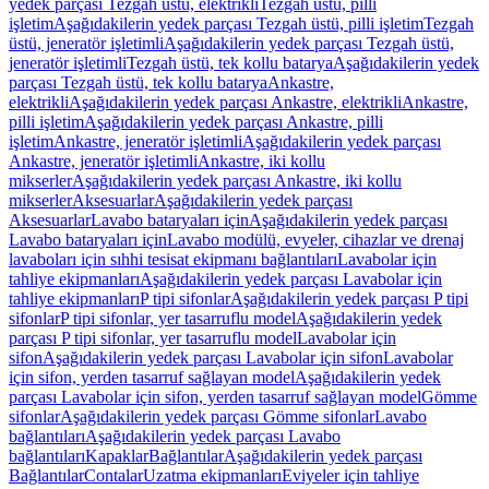
yedek parçası Tezgah üstü, elektrikli
Tezgah üstü, pilli
işletim
Aşağıdakilerin yedek parçası Tezgah üstü, pilli işletim
Tezgah
üstü, jeneratör işletimli
Aşağıdakilerin yedek parçası Tezgah üstü,
jeneratör işletimli
Tezgah üstü, tek kollu batarya
Aşağıdakilerin yedek
parçası Tezgah üstü, tek kollu batarya
Ankastre,
elektrikli
Aşağıdakilerin yedek parçası Ankastre, elektrikli
Ankastre,
pilli işletim
Aşağıdakilerin yedek parçası Ankastre, pilli
işletim
Ankastre, jeneratör işletimli
Aşağıdakilerin yedek parçası
Ankastre, jeneratör işletimli
Ankastre, iki kollu
mikserler
Aşağıdakilerin yedek parçası Ankastre, iki kollu
mikserler
Aksesuarlar
Aşağıdakilerin yedek parçası
Aksesuarlar
Lavabo bataryaları için
Aşağıdakilerin yedek parçası
Lavabo bataryaları için
Lavabo modülü, evyeler, cihazlar ve drenaj
lavaboları için sıhhi tesisat ekipmanı bağlantıları
Lavabolar için
tahliye ekipmanları
Aşağıdakilerin yedek parçası Lavabolar için
tahliye ekipmanları
P tipi sifonlar
Aşağıdakilerin yedek parçası P tipi
sifonlar
P tipi sifonlar, yer tasarruflu model
Aşağıdakilerin yedek
parçası P tipi sifonlar, yer tasarruflu model
Lavabolar için
sifon
Aşağıdakilerin yedek parçası Lavabolar için sifon
Lavabolar
için sifon, yerden tasarruf sağlayan model
Aşağıdakilerin yedek
parçası Lavabolar için sifon, yerden tasarruf sağlayan model
Gömme
sifonlar
Aşağıdakilerin yedek parçası Gömme sifonlar
Lavabo
bağlantıları
Aşağıdakilerin yedek parçası Lavabo
bağlantıları
Kapaklar
Bağlantılar
Aşağıdakilerin yedek parçası
Bağlantılar
Contalar
Uzatma ekipmanları
Eviyeler için tahliye