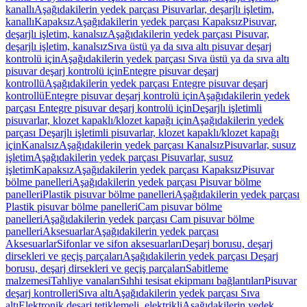
kanallı
Aşağıdakilerin yedek parçası Pisuvarlar, deşarjlı işletim,
kanallı
Kapaksız
Aşağıdakilerin yedek parçası Kapaksız
Pisuvar,
deşarjlı işletim, kanalsız
Aşağıdakilerin yedek parçası Pisuvar,
deşarjlı işletim, kanalsız
Sıva üstü ya da sıva altı pisuvar deşarj
kontrolü için
Aşağıdakilerin yedek parçası Sıva üstü ya da sıva altı
pisuvar deşarj kontrolü için
Entegre pisuvar deşarj
kontrollü
Aşağıdakilerin yedek parçası Entegre pisuvar deşarj
kontrollü
Entegre pisuvar deşarj kontrolü için
Aşağıdakilerin yedek
parçası Entegre pisuvar deşarj kontrolü için
Deşarjlı işletimli
pisuvarlar, klozet kapaklı/klozet kapağı için
Aşağıdakilerin yedek
parçası Deşarjlı işletimli pisuvarlar, klozet kapaklı/klozet kapağı
için
Kanalsız
Aşağıdakilerin yedek parçası Kanalsız
Pisuvarlar, susuz
işletim
Aşağıdakilerin yedek parçası Pisuvarlar, susuz
işletim
Kapaksız
Aşağıdakilerin yedek parçası Kapaksız
Pisuvar
bölme panelleri
Aşağıdakilerin yedek parçası Pisuvar bölme
panelleri
Plastik pisuvar bölme panelleri
Aşağıdakilerin yedek parçası
Plastik pisuvar bölme panelleri
Cam pisuvar bölme
panelleri
Aşağıdakilerin yedek parçası Cam pisuvar bölme
panelleri
Aksesuarlar
Aşağıdakilerin yedek parçası
Aksesuarlar
Sifonlar ve sifon aksesuarları
Deşarj borusu, deşarj
dirsekleri ve geçiş parçaları
Aşağıdakilerin yedek parçası Deşarj
borusu, deşarj dirsekleri ve geçiş parçaları
Sabitleme
malzemesi
Tahliye vanaları
Sıhhi tesisat ekipmanı bağlantıları
Pisuvar
deşarj kontrolleri
Sıva altı
Aşağıdakilerin yedek parçası Sıva
altı
Elektronik deşarj tetiklemeli, elektrikli
Aşağıdakilerin yedek