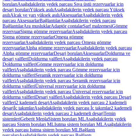
boruları
Aşağıdakilerin yedek parçası Sıva üstü rezervuarlar için
deşarj boruları
Yüksek asılı
Aşağıdakilerin yedek parçası Yüksek
asılı
Alçak ve yarı yüksek asılı
Aksesuarlar
Aşağıdakilerin yedek
parçası Aksesuarlar
Bağlantılar
Aşağıdakilerin yedek parçası
Bağlantılar
Ara musluklar
Adaptör contalar
Sarf malzemesi
Gömme
rezervuar
Sigma gömme rezervuarlar
Aşağıdakilerin yedek parçası
Sigma gömme rezervuarlar
Omega gömme
rezervuarlar
Aşağıdakilerin yedek parçası Omega gömme
rezervuarlar
Alpha gömme rezervuarlar
Aşağıdakilerin yedek parçası
Alpha gömme rezervuarlar
Deşarj boruları
Aksesuarlar
Doldurma ve
deşarj valfleri
Doldurma valfleri
Aşağıdakilerin yedek parçası
Doldurma valfleri
Gömme rezervuarlar için doldurma
valfleri
Aşağıdakilerin yedek parçası Gömme rezervuarlar için
doldurma valfleri
Seramik rezervuarlar için doldurma
valfleri
Aşağıdakilerin yedek parçası Seramik rezervuarlar için
doldurma valfleri
Üniversal rezervuarlar için doldurma
valfleri
Aşağıdakilerin yedek parçası Üniversal rezervuarlar için
doldurma valfleri
Deşarj valfleri
Aşağıdakilerin yedek parçası Deşarj
valfleri
2 kademeli deşarj
Aşağıdakilerin yedek parçası 2 kademeli
deşarj
İç takımlar
Aşağıdakilerin yedek parçası İç takımlar
2 kademeli
deşarj
Aşağıdakilerin yedek parçası 2 kademeli deşarj
Temin
sistemleri
Geberit Mepla
Sistem boruları ML
Aşağıdakilerin yedek
parçası Sistem boruları ML
Isıtma sistem boruları ML
Aşağıdakilerin
yedek parçası Isıtma sistem boruları ML
Bağlantı
parçaları
Aşağıdakilerin yedek parçası Bağlantı