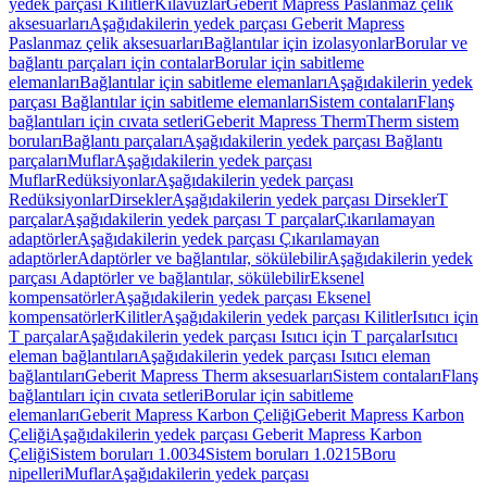
yedek parçası Kilitler
Kılavuzlar
Geberit Mapress Paslanmaz çelik
aksesuarları
Aşağıdakilerin yedek parçası Geberit Mapress
Paslanmaz çelik aksesuarları
Bağlantılar için izolasyonlar
Borular ve
bağlantı parçaları için contalar
Borular için sabitleme
elemanları
Bağlantılar için sabitleme elemanları
Aşağıdakilerin yedek
parçası Bağlantılar için sabitleme elemanları
Sistem contaları
Flanş
bağlantıları için cıvata setleri
Geberit Mapress Therm
Therm sistem
boruları
Bağlantı parçaları
Aşağıdakilerin yedek parçası Bağlantı
parçaları
Muflar
Aşağıdakilerin yedek parçası
Muflar
Redüksiyonlar
Aşağıdakilerin yedek parçası
Redüksiyonlar
Dirsekler
Aşağıdakilerin yedek parçası Dirsekler
T
parçalar
Aşağıdakilerin yedek parçası T parçalar
Çıkarılamayan
adaptörler
Aşağıdakilerin yedek parçası Çıkarılamayan
adaptörler
Adaptörler ve bağlantılar, sökülebilir
Aşağıdakilerin yedek
parçası Adaptörler ve bağlantılar, sökülebilir
Eksenel
kompensatörler
Aşağıdakilerin yedek parçası Eksenel
kompensatörler
Kilitler
Aşağıdakilerin yedek parçası Kilitler
Isıtıcı için
T parçalar
Aşağıdakilerin yedek parçası Isıtıcı için T parçalar
Isıtıcı
eleman bağlantıları
Aşağıdakilerin yedek parçası Isıtıcı eleman
bağlantıları
Geberit Mapress Therm aksesuarları
Sistem contaları
Flanş
bağlantıları için cıvata setleri
Borular için sabitleme
elemanları
Geberit Mapress Karbon Çeliği
Geberit Mapress Karbon
Çeliği
Aşağıdakilerin yedek parçası Geberit Mapress Karbon
Çeliği
Sistem boruları 1.0034
Sistem boruları 1.0215
Boru
nipelleri
Muflar
Aşağıdakilerin yedek parçası