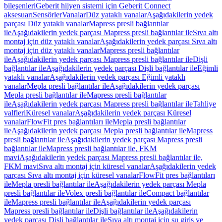
bileşenleri
Geberit hijyen sistemi için Geberit Connect
aksesuarı
Sensörler
Vanalar
Düz yataklı vanalar
Aşağıdakilerin yedek
parçası Düz yataklı vanalar
Mapress presli bağlantılar
ile
Aşağıdakilerin yedek parçası Mapress presli bağlantılar ile
Sıva altı
montaj için düz yataklı vanalar
Aşağıdakilerin yedek parçası Sıva altı
montaj için düz yataklı vanalar
Mapress presli bağlantılar
ile
Aşağıdakilerin yedek parçası Mapress presli bağlantılar ile
Dişli
bağlantılar ile
Aşağıdakilerin yedek parçası Dişli bağlantılar ile
Eğimli
yataklı vanalar
Aşağıdakilerin yedek parçası Eğimli yataklı
vanalar
Mepla presli bağlantılar ile
Aşağıdakilerin yedek parçası
Mepla presli bağlantılar ile
Mapress presli bağlantılar
ile
Aşağıdakilerin yedek parçası Mapress presli bağlantılar ile
Tahliye
valfleri
Küresel vanalar
Aşağıdakilerin yedek parçası Küresel
vanalar
FlowFit pres bağlantıları ile
Mepla presli bağlantılar
ile
Aşağıdakilerin yedek parçası Mepla presli bağlantılar ile
Mapress
presli bağlantılar ile
Aşağıdakilerin yedek parçası Mapress presli
bağlantılar ile
Mapress presli bağlantılar ile, FKM
mavi
Aşağıdakilerin yedek parçası Mapress presli bağlantılar ile,
FKM mavi
Sıva altı montaj için küresel vanalar
Aşağıdakilerin yedek
parçası Sıva altı montaj için küresel vanalar
FlowFit pres bağlantıları
ile
Mepla presli bağlantılar ile
Aşağıdakilerin yedek parçası Mepla
presli bağlantılar ile
Volex presli bağlantılar ile
Compact bağlantılar
ile
Mapress presli bağlantılar ile
Aşağıdakilerin yedek parçası
Mapress presli bağlantılar ile
Dişli bağlantılar ile
Aşağıdakilerin
yedek parçası Dişli bağlantılar ile
Sıva altı montaj için su giriş ve