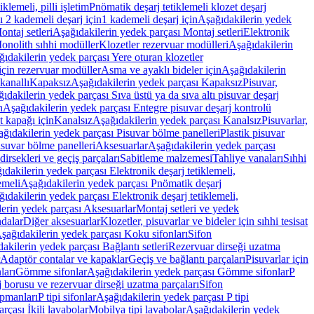
lemeli, pilli işletim
Pnömatik deşarj tetiklemeli klozet deşarj
 2 kademeli deşarj için
1 kademeli deşarj için
Aşağıdakilerin yedek
ontaj setleri
Aşağıdakilerin yedek parçası Montaj setleri
Elektronik
onolith sıhhi modüller
Klozetler rezervuar modülleri
Aşağıdakilerin
ıdakilerin yedek parçası Yere oturan klozetler
için rezervuar modüller
Asma ve ayaklı bideler için
Aşağıdakilerin
kanallı
Kapaksız
Aşağıdakilerin yedek parçası Kapaksız
Pisuvar,
ıdakilerin yedek parçası Sıva üstü ya da sıva altı pisuvar deşarj
n
Aşağıdakilerin yedek parçası Entegre pisuvar deşarj kontrolü
t kapağı için
Kanalsız
Aşağıdakilerin yedek parçası Kanalsız
Pisuvarlar,
ğıdakilerin yedek parçası Pisuvar bölme panelleri
Plastik pisuvar
suvar bölme panelleri
Aksesuarlar
Aşağıdakilerin yedek parçası
irsekleri ve geçiş parçaları
Sabitleme malzemesi
Tahliye vanaları
Sıhhi
ıdakilerin yedek parçası Elektronik deşarj tetiklemeli,
emeli
Aşağıdakilerin yedek parçası Pnömatik deşarj
ıdakilerin yedek parçası Elektronik deşarj tetiklemeli,
erin yedek parçası Aksesuarlar
Montaj setleri ve yedek
dalar
Diğer aksesuarlar
Klozetler, pisuvarlar ve bideler için sıhhi tesisat
şağıdakilerin yedek parçası Koku sifonları
Sifon
akilerin yedek parçası Bağlantı setleri
Rezervuar dirseği uzatma
Adaptör contalar ve kapaklar
Geçiş ve bağlantı parçaları
Pisuvarlar için
ları
Gömme sifonlar
Aşağıdakilerin yedek parçası Gömme sifonlar
P
 borusu ve rezervuar dirseği uzatma parçaları
Sifon
ipmanları
P tipi sifonlar
Aşağıdakilerin yedek parçası P tipi
rçası İkili lavabolar
Mobilya tipi lavabolar
Aşağıdakilerin yedek