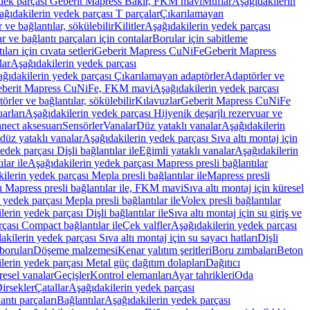
edek parçası Geberit Mapress Bakır, FKM mavi
Muflar
Aşağıdakilerin
ağıdakilerin yedek parçası T parçalar
Çıkarılamayan
ve bağlantılar, sökülebilir
Kilitler
Aşağıdakilerin yedek parçası
r ve bağlantı parçaları için contalar
Borular için sabitleme
ları için cıvata setleri
Geberit Mapress CuNiFe
Geberit Mapress
lar
Aşağıdakilerin yedek parçası
ğıdakilerin yedek parçası Çıkarılamayan adaptörler
Adaptörler ve
berit Mapress CuNiFe, FKM mavi
Aşağıdakilerin yedek parçası
rler ve bağlantılar, sökülebilir
Kılavuzlar
Geberit Mapress CuNiFe
arları
Aşağıdakilerin yedek parçası Hijyenik deşarjlı rezervuar ve
nnect aksesuarı
Sensörler
Vanalar
Düz yataklı vanalar
Aşağıdakilerin
 düz yataklı vanalar
Aşağıdakilerin yedek parçası Sıva altı montaj için
dek parçası Dişli bağlantılar ile
Eğimli yataklı vanalar
Aşağıdakilerin
lar ile
Aşağıdakilerin yedek parçası Mapress presli bağlantılar
ilerin yedek parçası Mepla presli bağlantılar ile
Mapress presli
ı Mapress presli bağlantılar ile, FKM mavi
Sıva altı montaj için küresel
 yedek parçası Mepla presli bağlantılar ile
Volex presli bağlantılar
erin yedek parçası Dişli bağlantılar ile
Sıva altı montaj için su giriş ve
çası Compact bağlantılar ile
Çek valfler
Aşağıdakilerin yedek parçası
kilerin yedek parçası Sıva altı montaj için su sayacı hatları
Dişli
boruları
Döşeme malzemesi
Kenar yalıtım şeritleri
Boru zımbaları
Beton
lerin yedek parçası Metal güç dağıtım dolapları
Dağıtıcı
esel vanalar
Geçişler
Kontrol elemanları
Ayar tahrikleri
Oda
irsekler
Çatallar
Aşağıdakilerin yedek parçası
antı parçaları
Bağlantılar
Aşağıdakilerin yedek parçası