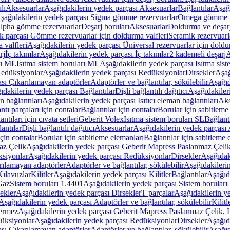
lı
Aksesuarlar
Aşağıdakilerin yedek parçası Aksesuarlar
Bağlantılar
Aşağı
şağıdakilerin yedek parçası Sigma gömme rezervuarlar
Omega gömme r
Alpha gömme rezervuarlar
Deşarj boruları
Aksesuarlar
Doldurma ve deşarj
k parçası Gömme rezervuarlar için doldurma valfleri
Seramik rezervuarla
 valfleri
Aşağıdakilerin yedek parçası Üniversal rezervuarlar için doldu
rj
İç takımlar
Aşağıdakilerin yedek parçası İç takımlar
2 kademeli deşarj
A
rı ML
Isıtma sistem boruları ML
Aşağıdakilerin yedek parçası Isıtma sis
edüksiyonlar
Aşağıdakilerin yedek parçası Redüksiyonlar
Dirsekler
Aşağ
ası Çıkarılamayan adaptörler
Adaptörler ve bağlantılar, sökülebilir
Aşağıd
ıdakilerin yedek parçası Bağlantılar
Dişli bağlantılı dağıtıcı
Aşağıdakileri
an bağlantıları
Aşağıdakilerin yedek parçası Isıtıcı eleman bağlantıları
Aks
tı parçaları için contalar
Bağlantılar için contalar
Borular için sabitleme
ntıları için cıvata setleri
Geberit Volex
Isıtma sistem boruları SL
Bağlantı
antılar
Dişli bağlantılı dağıtıcı
Aksesuarlar
Aşağıdakilerin yedek parçası 
için contalar
Borular için sabitleme elemanları
Bağlantılar için sabitleme 
az Çelik
Aşağıdakilerin yedek parçası Geberit Mapress Paslanmaz Çeli
siyonlar
Aşağıdakilerin yedek parçası Redüksiyonlar
Dirsekler
Aşağıdak
rılamayan adaptörler
Adaptörler ve bağlantılar, sökülebilir
Aşağıdakilerin
Kılavuzlar
Kilitler
Aşağıdakilerin yedek parçası Kilitler
Bağlantılar
Aşağıda
Gaz
Sistem boruları 1.4401
Aşağıdakilerin yedek parçası Sistem boruları
ekler
Aşağıdakilerin yedek parçası Dirsekler
T parçalar
Aşağıdakilerin ye
Aşağıdakilerin yedek parçası Adaptörler ve bağlantılar, sökülebilir
Kilitl
ermez
Aşağıdakilerin yedek parçası Geberit Mapress Paslanmaz Çelik
üksiyonlar
Aşağıdakilerin yedek parçası Redüksiyonlar
Dirsekler
Aşağıda
ası Çıkarılamayan adaptörler
Adaptörler ve bağlantılar, sökülebilir
Aşağıd