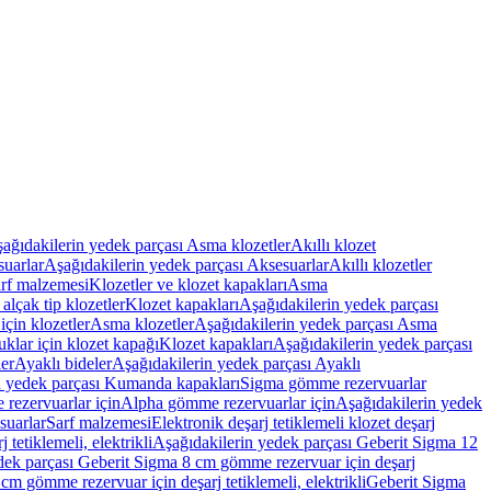
ağıdakilerin yedek parçası Asma klozetler
Akıllı klozet
uarlar
Aşağıdakilerin yedek parçası Aksesuarlar
Akıllı klozetler
rf malzemesi
Klozetler ve klozet kapakları
Asma
alçak tip klozetler
Klozet kapakları
Aşağıdakilerin yedek parçası
çin klozetler
Asma klozetler
Aşağıdakilerin yedek parçası Asma
klar için klozet kapağı
Klozet kapakları
Aşağıdakilerin yedek parçası
er
Ayaklı bideler
Aşağıdakilerin yedek parçası Ayaklı
n yedek parçası Kumanda kapakları
Sigma gömme rezervuarlar
rezervuarlar için
Alpha gömme rezervuarlar için
Aşağıdakilerin yedek
suarlar
Sarf malzemesi
Elektronik deşarj tetiklemeli klozet deşarj
tetiklemeli, elektrikli
Aşağıdakilerin yedek parçası Geberit Sigma 12
dek parçası Geberit Sigma 8 cm gömme rezervuar için deşarj
m gömme rezervuar için deşarj tetiklemeli, elektrikli
Geberit Sigma