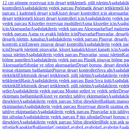
12 cm gömme rezervuar için deşarj tetiklemeli, pilli işletim
Aşağıdakile
kontrolleri
Aşağıdakilerin yedek parçası Pnömatik deşarj tetiklemeli klo
parçası 1 kademeli deşarj için
Klozet deşarj kontrolleri için aksesuarlar
deşarj tetiklemeli klozet deşarj kontrolleri için
Aşağıdakilerin yedek parç
yedek parçası Klozetler rezervuar modülleri
Asma klozetler için
Aşağıd
için
Aksesuarlar
Aşağıdakilerin yedek parçası Aksesuarlar
Sarf malzem
yedek parçası Asma ve ayaklı bideler için
Pisuvarlar
Pisuvarlar, deşarjlı
deşarjlı işletim, kanalsız
Aşağıdakilerin yedek parçası Pisuvar, deşarjlı 
kontrolü için
Entegre pisuvar deşarj kontrollü
Aşağıdakilerin yedek parç
için
Deşarjlı işletimli pisuvarlar, klozet kapaklı/klozet kapağı için
Aşağıd
susuz işletim
Aşağıdakilerin yedek parçası Pisuvarlar, susuz işletim
Kap
bölme panelleri
Aşağıdakilerin yedek parçası Plastik pisuvar bölme pan
Aksesuarlar
Sifonlar ve sifon aksesuarları
Deşarj borusu, deşarj dirsekle
tesisat ekipmanı bağlantıları
Pisuvar deşarj kontrolleri
Sıva altı
Aşağıdaki
elektrikli
Elektronik deşarj tetiklemeli, pilli işletim
Aşağıdakilerin yedek 
tetiklemeli
Basic
Aşağıdakilerin yedek parçası Basic
Sıva üstü
Aşağıdaki
elektrikli
Elektronik deşarj tetiklemeli, pilli işletim
Aşağıdakilerin yedek 
setler
Aşağıdakilerin yedek parçası Montaj setleri ve yedek setler
Deşarj
ekipmanı bağlantıları
Klozet ve menfez tahliye ekipmanları
Aşağıdakile
dirsekleri
Aşağıdakilerin yedek parçası Sifon dirsekleri
Bağlantı manşo
ekipmanları
Aşağıdakilerin yedek parçası Rezervuar dirseği uzatma ek
tahliye ekipmanları
Aşağıdakilerin yedek parçası Pisuvarlar için tahliy
tipi sifonlar
Aşağıdakilerin yedek parçası P tipi sifonlar
Deşarj borusu v
dirsekleri
Aşağıdakilerin yedek parçası Sifon dirsekleri
Bide için atık t
sifonlar
Kapaklar
Bağlantılar
Contalar
Lavabo
Lavabolar
Lavabolar
Aşağı