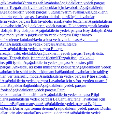
üçük lavabolar
Yarım tezgah lavabolar
Aşağıdakilerin yedek parçası
rçası Tezgah altı lavabolar
Çocuklar için lavabolar
Aşağıdakilerin
r
Aşağıdakilerin yedek parçası Sütunlar
Yarım ayaklar
Aşağıdakilerin
kilerin yedek parçası Lavabo alt dolapları
Küçük lavabolar
erin yedek parçası İkili lavabolar için
Lavabo tezgahları
Aşağıdakilerin
k lavabo için
Aşağıdakilerin yedek parçası Dikdörtgen çanak lavabo
 dolaplar
Boy dolapları
Aşağıdakilerin yedek parçası Boy dolapları
Orta
nyo mobilyaları
Aşağıdakilerin yedek parçası Diğer banyo
 düzenleme kutuları
Havlu askısı ve havlu kancası
Aydınlatma
Ayna
Aşağıdakilerin yedek parçası Ayna
Entegre
alı
Aşağıdakilerin yedek parçası Entegre
ı
Tezgah üstü, elektrikli
Aşağıdakilerin yedek parçası Tezgah üstü,
çası Tezgah üstü, jeneratör işletimli
Tezgah üstü, tek kollu
e, pilli işletim
Aşağıdakilerin yedek parçası Ankastre, pilli
parçası Ankastre, iki kollu mikserler
Aksesuarlar
Aşağıdakilerin yedek
boları için sıhhi tesisat ekipmanı bağlantıları
Lavabolar için tahliye
onlar, yer tasarruflu model
Aşağıdakilerin yedek parçası P tipi sifonlar,
l
Aşağıdakilerin yedek parçası Lavabolar için sifon, yerden tasarruf
ıları
Kapaklar
Bağlantılar
Aşağıdakilerin yedek parçası
sifonlar
Aşağıdakilerin yedek parçası P tipi
ye ekipmanları
P tipi sifonlar
Aşağıdakilerin yedek parçası P tipi
ılar
Aşağıdakilerin yedek parçası Bağlantılar
Drenaj lavaboları için
ifonları
Bağlantı manşonu
Aşağıdakilerin yedek parçası Bağlantı
er
Duşlar
Duşlar için zemin drenajı
Aşağıdakilerin yedek parçası Duşlar
lları için aksesuarlar
Duş zemini giderleri
Aşağıdakilerin yedek