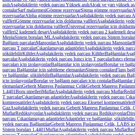
asılı
Aşağıdakilerin yedek parçası Yüksek asılı
Alçak ve yarı yüksek ası
contalar
Sarf malzemesi
Gömme rezervuar
Sigma gömme rezervuarlar
A
rezervuarlar
Alpha gömme rezervuarlar
Aşağıdakilerin yedek parçası 
valfleri
Gömme rezervuarlar için doldurma valfleri
Aşağıdakilerin yede
rezervuarlar için doldurma valfleri
Üniversal rezervuarlar için doldurma
valfleri
2 kademeli deşarj
Aşağıdakilerin yedek parçası 2 kademeli deşa
Mepla
Sistem boruları ML
Aşağıdakilerin yedek parçası Sistem borula
Bağlantı parçaları
Manşonlar
Aşağıdakilerin yedek parçası Manşonlar
R
parçası T parçalar
Çıkarılamayan adaptörler
Aşağıdakilerin yedek parç
sökülebilir
Kilitler
Aşağıdakilerin yedek parçası Kilitler
Bağlantılar
Aşağ
parçalar
Aşağıdakilerin yedek parçası Isıtıcı için T parçalar
Isıtıcı elem
parçaları için izolasyonlar
Bağlantılar için izolasyonlar
Borular ve bağlan
parçası Bağlantılar için sabitleme elemanları
Sistem contaları
Flanş bağla
ve bağlantılar, sökülebilir
Bağlantılar
Aşağıdakilerin yedek parçası Bağl
için izolasyonlar
Borular ve bağlantı parçaları için contalar
Bağlantılar 
elemanları
Geberit Mapress Paslanmaz Çelik
Geberit Mapress Paslanm
1.4401
Boru nipelleri
Muflar
Aşağıdakilerin yedek parçası Muflar
Redük
T parçalar
Çıkarılamayan adaptörler
Aşağıdakilerin yedek parçası Çıka
kompensatörler
Aşağıdakilerin yedek parçası Eksenel kompensatörler
Gaz
Aşağıdakilerin yedek parçası Geberit Mapress Paslanmaz Çelik, 
Muflar
Redüksiyonlar
Aşağıdakilerin yedek parçası Redüksiyonlar
Dirs
parçası Çıkarılamayan adaptörler
Adaptörler ve bağlantılar, sökülebilir
yedek parçası Bağlantılar
Geberit Mapress Paslanmaz Çelik, LABS iç
Sistem boruları 1.4401
Muflar
Aşağıdakilerin yedek parçası Muflar
Red
parçası T parçalar
Çıkarılamayan adaptörler
Aşağıdakilerin yedek parç