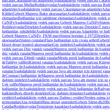
parçalar
Çıkarılamayan adaptörler
Aşağıdakilerin yedek parçası Çıkarı
yedek parçası Muflar
Redüksiyonlar
Aşağıdakilerin yedek parçası Red
adaptörler
Aşağıdakilerin yedek parçası Çıkarılamayan adaptörler
Adapt
Kilitler
Geberit Mapress Bakır aksesuarları
Aşağıdakilerin yedek parças
elemanları
Bağlantılar için sabitleme elemanları
Aşağıdakilerin yedek pa
CuNiFe
Aşağıdakilerin yedek parçası Geberit Mapress CuNiFe
Sistem
Redüksiyonlar
Dirsekler
Aşağıdakilerin yedek parçası Dirsekler
T parça
bağlantılar, sökülebilir
Aşağıdakilerin yedek parçası Adaptörler ve bağla
Geberit Mapress CuNiFe, FKM mavi
Sistem boruları 2.1972
Dirsekler
aksesuarları
Sistem contaları
Flanş bağlantıları için cıvata setleri
Geberit
klozet deşarj kontrol aksesuarları
Güç üniteleri
Aşağıdakilerin yedek pa
yedek parçası Düz yataklı vanalar
Mapress presli bağlantılar ile
Aşağıda
düz yataklı vanalar
Mapress presli bağlantılar ile
Aşağıdakilerin yedek p
yedek parçası Eğimli yataklı vanalar
Mepla presli bağlantılar ile
Aşağıda
ile
Tahliye valfleri
Küresel vanalar
Aşağıdakilerin yedek parçası Kürese
bağlantılar ile
Aşağıdakilerin yedek parçası Mapress presli bağlantılar i
vanalar
Aşağıdakilerin yedek parçası Sıva altı montaj için küresel vana
ile
Compact bağlantılar ile
Mapress presli bağlantılar ile
Aşağıdakilerin 
dağıtım üniteleri
Aşağıdakilerin yedek parçası Sıva altı montaj için su g
Çek valfler
Mapress presli bağlantılar ile
Aşağıdakilerin yedek parçası M
bağlantılar ile
Aşağıdakilerin yedek parçası Dişli bağlantılar ile
Radyant
katkıları
Boru dirseği destekleri
Güç dağıtım dolapları
Aşağıdakilerin ye
çeşitleri
Aşağıdakilerin yedek parçası Dağıtıcı çeşitleri
Yerden ısıtma iç
termostatları
Ana regülatör
Bina drenaj sistemleri
Geberit Silent-db20
Bo
Çatallar
Redüksiyonlar
Temizleme kapakları
Aşağıdakilerin yedek parç