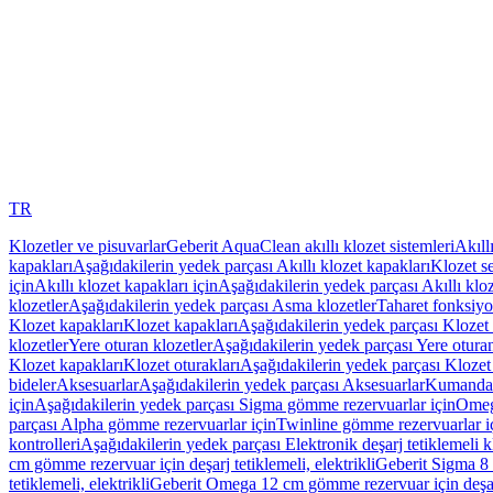
TR
Klozetler ve pisuvarlar
Geberit AquaClean akıllı klozet sistemleri
Akıll
kapakları
Aşağıdakilerin yedek parçası Akıllı klozet kapakları
Klozet se
için
Akıllı klozet kapakları için
Aşağıdakilerin yedek parçası Akıllı kloz
klozetler
Aşağıdakilerin yedek parçası Asma klozetler
Taharet fonksiyon
Klozet kapakları
Klozet kapakları
Aşağıdakilerin yedek parçası Klozet 
klozetler
Yere oturan klozetler
Aşağıdakilerin yedek parçası Yere oturan
Klozet kapakları
Klozet oturakları
Aşağıdakilerin yedek parçası Klozet 
bideler
Aksesuarlar
Aşağıdakilerin yedek parçası Aksesuarlar
Kumanda k
için
Aşağıdakilerin yedek parçası Sigma gömme rezervuarlar için
Omeg
parçası Alpha gömme rezervuarlar için
Twinline gömme rezervuarlar i
kontrolleri
Aşağıdakilerin yedek parçası Elektronik deşarj tetiklemeli kl
cm gömme rezervuar için deşarj tetiklemeli, elektrikli
Geberit Sigma 8 c
tetiklemeli, elektrikli
Geberit Omega 12 cm gömme rezervuar için deşarj 