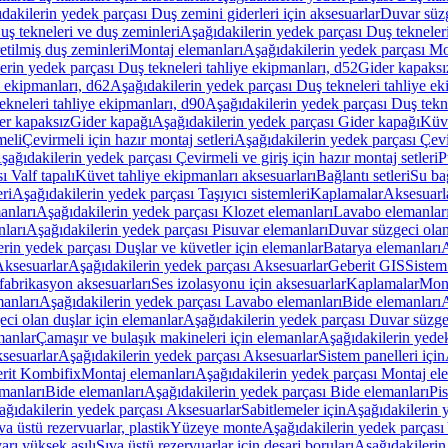
dakilerin yedek parçası Duş zemini giderleri için aksesuarlar
Duvar süz
uş tekneleri ve duş zeminleri
Aşağıdakilerin yedek parçası Duş tekneler
etilmiş duş zeminleri
Montaj elemanları
Aşağıdakilerin yedek parçası Mo
erin yedek parçası Duş tekneleri tahliye ekipmanları, d52
Gider kapaksı
e ekipmanları, d62
Aşağıdakilerin yedek parçası Duş tekneleri tahliye ek
ekneleri tahliye ekipmanları, d90
Aşağıdakilerin yedek parçası Duş tekne
er kapaksız
Gider kapağı
Aşağıdakilerin yedek parçası Gider kapağı
Küve
meli
Çevirmeli için hazır montaj setleri
Aşağıdakilerin yedek parçası Çevir
şağıdakilerin yedek parçası Çevirmeli ve giriş için hazır montaj setleri
P
 Valf tapalı
Küvet tahliye ekipmanları aksesuarları
Bağlantı setleri
Su bağ
eri
Aşağıdakilerin yedek parçası Taşıyıcı sistemleri
Kaplamalar
Aksesuarl
anları
Aşağıdakilerin yedek parçası Klozet elemanları
Lavabo elemanlar
nları
Aşağıdakilerin yedek parçası Pisuvar elemanları
Duvar süzgeci olan
rin yedek parçası Duşlar ve küvetler için elemanlar
Batarya elemanları
A
ksesuarlar
Aşağıdakilerin yedek parçası Aksesuarlar
Geberit GIS
Sistem
fabrikasyon aksesuarları
Ses izolasyonu için aksesuarlar
Kaplamalar
Mont
anları
Aşağıdakilerin yedek parçası Lavabo elemanları
Bide elemanları
A
ci olan duşlar için elemanlar
Aşağıdakilerin yedek parçası Duvar süzgec
manlar
Çamaşır ve bulaşık makineleri için elemanlar
Aşağıdakilerin yedek
sesuarlar
Aşağıdakilerin yedek parçası Aksesuarlar
Sistem panelleri için
rit Kombifix
Montaj elemanları
Aşağıdakilerin yedek parçası Montaj el
manları
Bide elemanları
Aşağıdakilerin yedek parçası Bide elemanları
Pi
ağıdakilerin yedek parçası Aksesuarlar
Sabitlemeler için
Aşağıdakilerin y
a üstü rezervuarlar, plastik
Yüzeye monte
Aşağıdakilerin yedek parças
arı yüksek asılı
Sıva üstü rezervuarlar için deşarj boruları
Aşağıdakilerin 