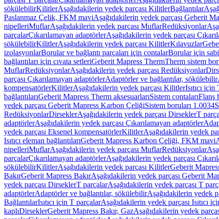
sökülebilir
Kilitler
Aşağıdakilerin yedek parçası Kilitler
Bağlantılar
Aşağ
Paslanmaz Çelik, FKM mavi
Aşağıdakilerin yedek parçası Geberit 
nipelleri
Muflar
Aşağıdakilerin yedek parçası Muflar
Redüksiyonlar
Aşa
parçalar
Çıkarılamayan adaptörler
Aşağıdakilerin yedek parçası Çıkarı
sökülebilir
Kilitler
Aşağıdakilerin yedek parçası Kilitler
Kılavuzlar
Geber
izolasyonlar
Borular ve bağlantı parçaları için contalar
Borular için sab
bağlantıları için cıvata setleri
Geberit Mapress Therm
Therm sistem bor
Muflar
Redüksiyonlar
Aşağıdakilerin yedek parçası Redüksiyonlar
Dirs
parçası Çıkarılamayan adaptörler
Adaptörler ve bağlantılar, sökülebilir
kompensatörler
Kilitler
Aşağıdakilerin yedek parçası Kilitler
Isıtıcı için
bağlantıları
Geberit Mapress Therm aksesuarları
Sistem contaları
Flanş b
yedek parçası Geberit Mapress Karbon Çeliği
Sistem boruları 1.0034
S
Redüksiyonlar
Dirsekler
Aşağıdakilerin yedek parçası Dirsekler
T parça
adaptörler
Aşağıdakilerin yedek parçası Çıkarılamayan adaptörler
Adapt
yedek parçası Eksenel kompensatörler
Kilitler
Aşağıdakilerin yedek par
Isıtıcı eleman bağlantıları
Geberit Mapress Karbon Çeliği, FKM mavi
A
nipelleri
Muflar
Aşağıdakilerin yedek parçası Muflar
Redüksiyonlar
Aşa
parçalar
Çıkarılamayan adaptörler
Aşağıdakilerin yedek parçası Çıkarı
sökülebilir
Kilitler
Aşağıdakilerin yedek parçası Kilitler
Geberit Mapress
Bakır
Geberit Mapress Bakır
Aşağıdakilerin yedek parçası Geberit Ma
yedek parçası Dirsekler
T parçalar
Aşağıdakilerin yedek parçası T parç
adaptörler
Adaptörler ve bağlantılar, sökülebilir
Aşağıdakilerin yedek pa
Bağlantılar
Isıtıcı için T parçalar
Aşağıdakilerin yedek parçası Isıtıcı iç
kaplı
Dirsekler
Geberit Mapress Bakır, Gaz
Aşağıdakilerin yedek parça