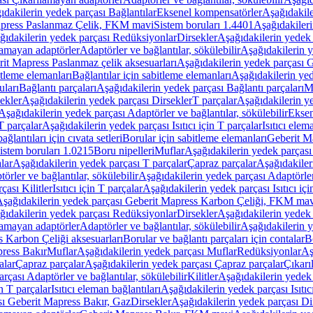
ıdakilerin yedek parçası Bağlantılar
Eksenel kompensatörler
Aşağıdakile
Mapress Paslanmaz Çelik, FKM mavi
Sistem boruları 1.4401
Aşağıdakileri
ğıdakilerin yedek parçası Redüksiyonlar
Dirsekler
Aşağıdakilerin yedek 
lamayan adaptörler
Adaptörler ve bağlantılar, sökülebilir
Aşağıdakilerin y
it Mapress Paslanmaz çelik aksesuarları
Aşağıdakilerin yedek parçası G
itleme elemanları
Bağlantılar için sabitleme elemanları
Aşağıdakilerin yed
uları
Bağlantı parçaları
Aşağıdakilerin yedek parçası Bağlantı parçaları
M
ekler
Aşağıdakilerin yedek parçası Dirsekler
T parçalar
Aşağıdakilerin ye
Aşağıdakilerin yedek parçası Adaptörler ve bağlantılar, sökülebilir
Eksen
 T parçalar
Aşağıdakilerin yedek parçası Isıtıcı için T parçalar
Isıtıcı elem
ağlantıları için cıvata setleri
Borular için sabitleme elemanları
Geberit M
istem boruları 1.0215
Boru nipelleri
Muflar
Aşağıdakilerin yedek parçası
lar
Aşağıdakilerin yedek parçası T parçalar
Çapraz parçalar
Aşağıdakiler
örler ve bağlantılar, sökülebilir
Aşağıdakilerin yedek parçası Adaptörler 
çası Kilitler
Isıtıcı için T parçalar
Aşağıdakilerin yedek parçası Isıtıcı içi
şağıdakilerin yedek parçası Geberit Mapress Karbon Çeliği, FKM ma
ğıdakilerin yedek parçası Redüksiyonlar
Dirsekler
Aşağıdakilerin yedek 
lamayan adaptörler
Adaptörler ve bağlantılar, sökülebilir
Aşağıdakilerin y
 Karbon Çeliği aksesuarları
Borular ve bağlantı parçaları için contalar
B
press Bakır
Muflar
Aşağıdakilerin yedek parçası Muflar
Redüksiyonlar
Aş
alar
Çapraz parçalar
Aşağıdakilerin yedek parçası Çapraz parçalar
Çıkarı
rçası Adaptörler ve bağlantılar, sökülebilir
Kilitler
Aşağıdakilerin yedek 
in T parçalar
Isıtıcı eleman bağlantıları
Aşağıdakilerin yedek parçası Isıtıc
sı Geberit Mapress Bakır, Gaz
Dirsekler
Aşağıdakilerin yedek parçası Di