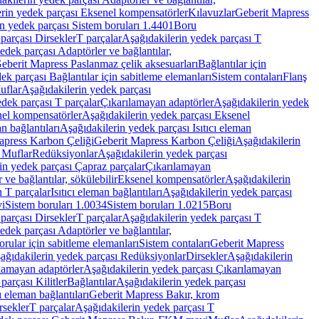
rin yedek parçası Eksenel kompensatörler
Kılavuzlar
Geberit Mapress
n yedek parçası Sistem boruları 1.4401
Boru
parçası Dirsekler
T parçalar
Aşağıdakilerin yedek parçası T
edek parçası Adaptörler ve bağlantılar,
eberit Mapress Paslanmaz çelik aksesuarları
Bağlantılar için
ek parçası Bağlantılar için sabitleme elemanları
Sistem contaları
Flanş
uflar
Aşağıdakilerin yedek parçası
dek parçası T parçalar
Çıkarılamayan adaptörler
Aşağıdakilerin yedek
el kompensatörler
Aşağıdakilerin yedek parçası Eksenel
an bağlantıları
Aşağıdakilerin yedek parçası Isıtıcı eleman
apress Karbon Çeliği
Geberit Mapress Karbon Çeliği
Aşağıdakilerin
 Muflar
Redüksiyonlar
Aşağıdakilerin yedek parçası
in yedek parçası Çapraz parçalar
Çıkarılamayan
ve bağlantılar, sökülebilir
Eksenel kompensatörler
Aşağıdakilerin
n T parçalar
Isıtıcı eleman bağlantıları
Aşağıdakilerin yedek parçası
vi
Sistem boruları 1.0034
Sistem boruları 1.0215
Boru
parçası Dirsekler
T parçalar
Aşağıdakilerin yedek parçası T
edek parçası Adaptörler ve bağlantılar,
orular için sabitleme elemanları
Sistem contaları
Geberit Mapress
ağıdakilerin yedek parçası Redüksiyonlar
Dirsekler
Aşağıdakilerin
lamayan adaptörler
Aşağıdakilerin yedek parçası Çıkarılamayan
parçası Kilitler
Bağlantılar
Aşağıdakilerin yedek parçası
ı eleman bağlantıları
Geberit Mapress Bakır, krom
rsekler
T parçalar
Aşağıdakilerin yedek parçası T