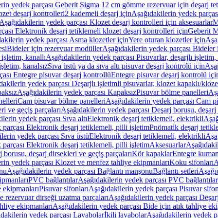
rin yedek parçası Geberit Sigma 12 cm gömme rezervuar için deşarj tetik
zet deşarj kontrolleri
2 kademeli deşarj için
Aşağıdakilerin yedek parçası
Aşağıdakilerin yedek parçası Klozet deşarj kontrolleri için aksesuarlar
M
ası Elektronik deşarj tetiklemeli klozet deşarj kontrolleri için
Geberit M
akilerin yedek parçası Asma klozetler için
Yere oturan klozetler için
Aşağ
esi
Bideler için rezervuar modüller
Aşağıdakilerin yedek parçası Bideler 
 işletim, kanallı
Aşağıdakilerin yedek parçası Pisuvarlar, deşarjlı işletim, 
işletim, kanalsız
Sıva üstü ya da sıva altı pisuvar deşarj kontrolü için
Aşağ
ası Entegre pisuvar deşarj kontrollü
Entegre pisuvar deşarj kontrolü içi
akilerin yedek parçası Deşarjlı işletimli pisuvarlar, klozet kapaklı/kloze
aksız
Aşağıdakilerin yedek parçası Kapaksız
Pisuvar bölme panelleri
Aşa
elleri
Cam pisuvar bölme panelleri
Aşağıdakilerin yedek parçası Cam pi
ri ve geçiş parçaları
Aşağıdakilerin yedek parçası Deşarj borusu, deşarj d
lerin yedek parçası Sıva altı
Elektronik deşarj tetiklemeli, elektrikli
Aşağ
parçası Elektronik deşarj tetiklemeli, pilli işletim
Pnömatik deşarj tetikl
lerin yedek parçası Sıva üstü
Elektronik deşarj tetiklemeli, elektrikli
Aşağ
parçası Elektronik deşarj tetiklemeli, pilli işletim
Aksesuarlar
Aşağıdakil
 borusu, deşarj dirsekleri ve geçiş parçaları
Kör kapaklar
Entegre kuman
rin yedek parçası Klozet ve menfez tahliye ekipmanları
Koku sifonları
A
nu
Aşağıdakilerin yedek parçası Bağlantı manşonu
Bağlantı setleri
Aşağıd
ipmanları
PVC bağlantılar
Aşağıdakilerin yedek parçası PVC bağlantılar
e ekipmanları
Pisuvar sifonları
Aşağıdakilerin yedek parçası Pisuvar sifon
e rezervuar dirseği uzatma parçaları
Aşağıdakilerin yedek parçası Deşarj
ahliye ekipmanları
Aşağıdakilerin yedek parçası Bide için atık tahliye ek
dakilerin yedek parçası Lavabolar
İkili lavabolar
Aşağıdakilerin yedek pa