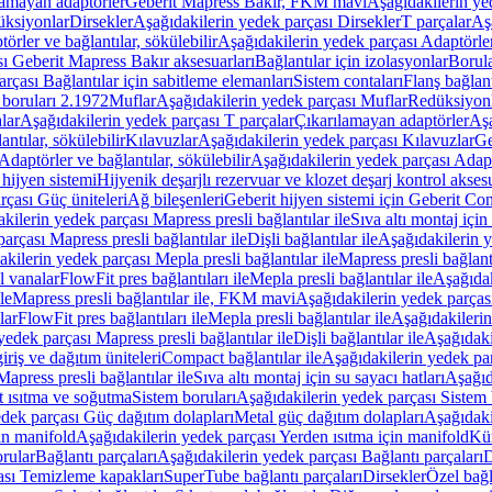
lamayan adaptörler
Geberit Mapress Bakır, FKM mavi
Aşağıdakilerin y
üksiyonlar
Dirsekler
Aşağıdakilerin yedek parçası Dirsekler
T parçalar
Aş
örler ve bağlantılar, sökülebilir
Aşağıdakilerin yedek parçası Adaptörler 
ı Geberit Mapress Bakır aksesuarları
Bağlantılar için izolasyonlar
Borula
rçası Bağlantılar için sabitleme elemanları
Sistem contaları
Flanş bağlantı
 boruları 2.1972
Muflar
Aşağıdakilerin yedek parçası Muflar
Redüksiyon
lar
Aşağıdakilerin yedek parçası T parçalar
Çıkarılamayan adaptörler
Aşa
ntılar, sökülebilir
Kılavuzlar
Aşağıdakilerin yedek parçası Kılavuzlar
Ge
Adaptörler ve bağlantılar, sökülebilir
Aşağıdakilerin yedek parçası Adaptö
 hijyen sistemi
Hijyenik deşarjlı rezervuar ve klozet deşarj kontrol aksesu
rçası Güç üniteleri
Ağ bileşenleri
Geberit hijyen sistemi için Geberit Co
kilerin yedek parçası Mapress presli bağlantılar ile
Sıva altı montaj için
arçası Mapress presli bağlantılar ile
Dişli bağlantılar ile
Aşağıdakilerin ye
kilerin yedek parçası Mepla presli bağlantılar ile
Mapress presli bağlantı
l vanalar
FlowFit pres bağlantıları ile
Mepla presli bağlantılar ile
Aşağıdak
le
Mapress presli bağlantılar ile, FKM mavi
Aşağıdakilerin yedek parças
lar
FlowFit pres bağlantıları ile
Mepla presli bağlantılar ile
Aşağıdakilerin
yedek parçası Mapress presli bağlantılar ile
Dişli bağlantılar ile
Aşağıdakil
iriş ve dağıtım üniteleri
Compact bağlantılar ile
Aşağıdakilerin yedek par
apress presli bağlantılar ile
Sıva altı montaj için su sayacı hatları
Aşağıda
 ısıtma ve soğutma
Sistem boruları
Aşağıdakilerin yedek parçası Sistem 
dek parçası Güç dağıtım dolapları
Metal güç dağıtım dolapları
Aşağıdaki
in manifold
Aşağıdakilerin yedek parçası Yerden ısıtma için manifold
Kür
rular
Bağlantı parçaları
Aşağıdakilerin yedek parçası Bağlantı parçaları
D
ası Temizleme kapakları
SuperTube bağlantı parçaları
Dirsekler
Özel bağl