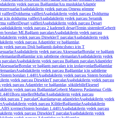
dakilerin yedek parçası Bağlantılar
Ara musluklar
Adaptör
ezervuarlar
Aşağıdakilerin yedek parçası Omega gömme
 valfleri
Doldurma valfleri
Aşağıdakilerin yedek parçası Doldurma
r için doldurma valfleri
Aşağıdakilerin yedek parçası Seramik
rma valfleri
Deşarj valfleri
Aşağıdakilerin yedek parçası Deşarj
şağıdakilerin yedek parçası 2 kademeli deşarj
Temin sistemleri
Geberit
tem boruları ML
Bağlantı parçaları
Aşağıdakilerin yedek parçası
ıdakilerin yedek parçası Dirsekler
T parçalar
Aşağıdakilerin yedek
akilerin yedek parçası Adaptörler ve bağlantılar,
n yedek parçası Dişli bağlantılı dağıtıcı
Isıtıcı için T
esuarlar
Aşağıdakilerin yedek parçası Aksesuarlar
Borular ve bağlantı
 elemanları
Bağlantılar için sabitleme elemanları
Aşağıdakilerin yedek
 parçaları
Aşağıdakilerin yedek parçası Bağlantı parçaları
Adaptörler
Aksesuarlar
Borular ve bağlantı parçaları için izolasyonlar
Bağlantılar
elemanları
Aşağıdakilerin yedek parçası Bağlantılar için sabitleme
k
Sistem boruları 1.4401
Aşağıdakilerin yedek parçası Sistem boruları
ilerin yedek parçası Dirsekler
T parçalar
Aşağıdakilerin yedek parçası
 yedek parçası Adaptörler ve bağlantılar, sökülebilir
Eksenel
kilerin yedek parçası Bağlantılar
Geberit Mapress Paslanmaz Çelik,
 1.4401
Boru nipelleri
Muflar
Aşağıdakilerin yedek parçası
dek parçası T parçalar
Çıkarılamayan adaptörler
Aşağıdakilerin yedek
er
Aşağıdakilerin yedek parçası Kilitler
Bağlantılar
Aşağıdakilerin
, LABS içermez
Sistem boruları 1.4401
Aşağıdakilerin yedek parçası
kilerin yedek parçası Dirsekler
T parçalar
Aşağıdakilerin yedek
akilerin yedek parçası Adaptörler ve bağlantılar,