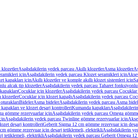
ı klozetler
Aşağıdakilerin yedek parçası Akıllı klozetler
Asma klozetler
Aş
ramikleri için
Aşağıdakilerin yedek parçası Klozet seramikleri için
Akses
et kapakları için
Akıllı klozetler ve komple akıllı klozet sistemleri için
Sa
lu alçak tip klozetler
Aşağıdakilerin yedek parçası Taharet fonksiyonlu 
kapakları
Çocuklar için klozetler
Aşağıdakilerin yedek parçası Çocuklar i
 klozetler
Çocuklar için klozet kapağı
Aşağıdakilerin yedek parçası Çocu
oturakları
Bideler
Asma bideler
Aşağıdakilerin yedek parçası Asma bidel
apakları ve klozet deşarj kontrolleri
Kumanda kapakları
Aşağıdakileri
a gömme rezervuarlar için
Aşağıdakilerin yedek parçası Omega gömme 
çin
Aşağıdakilerin yedek parçası Twinline gömme rezervuarlar için
Akse
ozet deşarj kontrolleri
Geberit Sigma 12 cm gömme rezervuar için deşarj 
m gömme rezervuar için deşarj tetiklemeli, elektrikli
Aşağıdakilerin ye
tetiklemeli, elektrikli
Aşağıdakilerin yedek parçası Geberit Omega 12 c