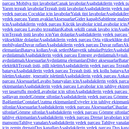
parçası Mobilya tipi lavabolar
Çanak lavabolar
Aşağıdakilerin yedek p
Yarım tezgah lavabolar
Tezgah üstü lavabolar
Aşağıdakilerin yedek par
yedek parçası Çocuklar için lavabolar
Yalak tipi lavabolar
Aşağıdakiler
yedek parçası Yarım ayaklar
Aksesuarlar
Gider kapağı
Sabitleme malze
için
Aşağıdakilerin yedek parçası Küçük lavabolar için
Lavabolar için
A
yedek parçası Lavabo tezgahları
Kabuk şekilli çanak lavabo için
Aşağıd
için
Tezgah üstü lavabo için
Yan dolaplar
Aşağıdakilerin yedek parçası 
yükseklikte dolaplar
Aşağıdakilerin yedek parçası Orta yükseklikte do
mobilyaları
Duvar rafları
Aşağıdakilerin yedek parçası Duvar rafları
Aks
elemanları
Batarya kolları
Ayak setleri
Manyetik tahtalar
Prizler
Aşağıdak
aydınlatmalı
Aşağıdakilerin yedek parçası Entegre aydınlatmalı
Aynalı 
aydınlatmalı
Aksesuarlar
Aydınlatma elemanları
Diğer aksesuarlar
Batar
elektrikli
Tezgah üstü, pilli işletim
Aşağıdakilerin yedek parçası Tezgah ü
batarya
Aşağıdakilerin yedek parçası Tezgah üstü, tek kollu batarya
Ank
işletim
Ankastre, jeneratör işletimli
Aşağıdakilerin yedek parçası Ankastr
parçası Aksesuarlar
Lavabo bataryaları için
Aşağıdakilerin yedek parças
ekipmanları
Aşağıdakilerin yedek parçası Lavabolar için tahliye ekipm
yer tasarruflu model
Lavabolar için sifon
Aşağıdakilerin yedek parçası 
sağlayan model
Gömme sifonlar
Aşağıdakilerin yedek parçası Gömme 
Bağlantılar
Contalar
Uzatma ekipmanları
Eviyeler için tahliye ekipmanl
sifonlar
Aksesuarlar
Aşağıdakilerin yedek parçası Aksesuarlar
Cihazlar 
sifonlar
Gömme sifonlar
Aşağıdakilerin yedek parçası Gömme sifonlar
tahliye ekipmanları
Aşağıdakilerin yedek parçası Drenaj lavaboları içi
manşonu
Tahliye vanaları
Aşağıdakilerin yedek parçası Tahliye vanalar
için zemin drenajı
Duş kanalları
Aşağıdakilerin yedek parçası Duş kana