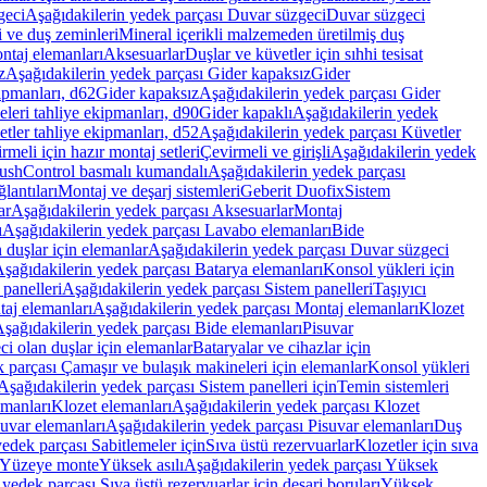
geci
Aşağıdakilerin yedek parçası Duvar süzgeci
Duvar süzgeci
i ve duş zeminleri
Mineral içerikli malzemeden üretilmiş duş
ntaj elemanları
Aksesuarlar
Duşlar ve küvetler için sıhhi tesisat
z
Aşağıdakilerin yedek parçası Gider kapaksız
Gider
ipmanları, d62
Gider kapaksız
Aşağıdakilerin yedek parçası Gider
leri tahliye ekipmanları, d90
Gider kapaklı
Aşağıdakilerin yedek
tler tahliye ekipmanları, d52
Aşağıdakilerin yedek parçası Küvetler
meli için hazır montaj setleri
Çevirmeli ve girişli
Aşağıdakilerin yedek
ushControl basmalı kumandalı
Aşağıdakilerin yedek parçası
lantıları
Montaj ve deşarj sistemleri
Geberit Duofix
Sistem
ar
Aşağıdakilerin yedek parçası Aksesuarlar
Montaj
ı
Aşağıdakilerin yedek parçası Lavabo elemanları
Bide
 duşlar için elemanlar
Aşağıdakilerin yedek parçası Duvar süzgeci
şağıdakilerin yedek parçası Batarya elemanları
Konsol yükleri için
 panelleri
Aşağıdakilerin yedek parçası Sistem panelleri
Taşıyıcı
aj elemanları
Aşağıdakilerin yedek parçası Montaj elemanları
Klozet
şağıdakilerin yedek parçası Bide elemanları
Pisuvar
i olan duşlar için elemanlar
Bataryalar ve cihazlar için
 parçası Çamaşır ve bulaşık makineleri için elemanlar
Konsol yükleri
Aşağıdakilerin yedek parçası Sistem panelleri için
Temin sistemleri
emanları
Klozet elemanları
Aşağıdakilerin yedek parçası Klozet
suvar elemanları
Aşağıdakilerin yedek parçası Pisuvar elemanları
Duş
edek parçası Sabitlemeler için
Sıva üstü rezervuarlar
Klozetler için sıva
ı Yüzeye monte
Yüksek asılı
Aşağıdakilerin yedek parçası Yüksek
yedek parçası Sıva üstü rezervuarlar için deşarj boruları
Yüksek