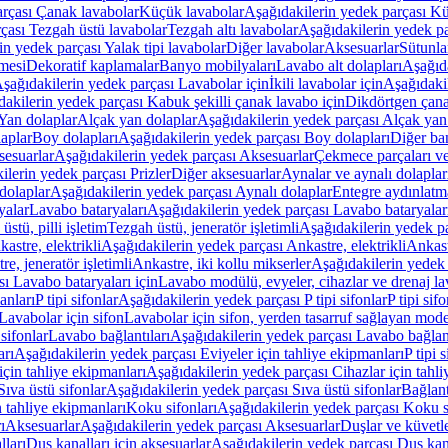
arçası Çanak lavabolar
Küçük lavabolar
Aşağıdakilerin yedek parçası K
çası Tezgah üstü lavabolar
Tezgah altı lavabolar
Aşağıdakilerin yedek pa
in yedek parçası Yalak tipi lavabolar
Diğer lavabolar
Aksesuarlar
Sütunla
mesi
Dekoratif kaplamalar
Banyo mobilyaları
Lavabo alt dolapları
Aşağıda
şağıdakilerin yedek parçası Lavabolar için
İkili lavabolar için
Aşağıdakil
akilerin yedek parçası Kabuk şekilli çanak lavabo için
Dikdörtgen çana
Yan dolaplar
Alçak yan dolaplar
Aşağıdakilerin yedek parçası Alçak yan
laplar
Boy dolapları
Aşağıdakilerin yedek parçası Boy dolapları
Diğer ba
esuarlar
Aşağıdakilerin yedek parçası Aksesuarlar
Çekmece parçaları ve
ilerin yedek parçası Prizler
Diğer aksesuarlar
Aynalar ve aynalı dolaplar
dolaplar
Aşağıdakilerin yedek parçası Aynalı dolaplar
Entegre aydınlatm
yalar
Lavabo bataryaları
Aşağıdakilerin yedek parçası Lavabo bataryalar
stü, pilli işletim
Tezgah üstü, jeneratör işletimli
Aşağıdakilerin yedek par
astre, elektrikli
Aşağıdakilerin yedek parçası Ankastre, elektrikli
Ankastr
e, jeneratör işletimli
Ankastre, iki kollu mikserler
Aşağıdakilerin yedek 
ı Lavabo bataryaları için
Lavabo modülü, evyeler, cihazlar ve drenaj lava
anları
P tipi sifonlar
Aşağıdakilerin yedek parçası P tipi sifonlar
P tipi sif
Lavabolar için sifon
Lavabolar için sifon, yerden tasarruf sağlayan mode
sifonlar
Lavabo bağlantıları
Aşağıdakilerin yedek parçası Lavabo bağlant
arı
Aşağıdakilerin yedek parçası Eviyeler için tahliye ekipmanları
P tipi 
için tahliye ekipmanları
Aşağıdakilerin yedek parçası Cihazlar için tahli
Sıva üstü sifonlar
Aşağıdakilerin yedek parçası Sıva üstü sifonlar
Bağlant
n tahliye ekipmanları
Koku sifonları
Aşağıdakilerin yedek parçası Koku s
ı
Aksesuarlar
Aşağıdakilerin yedek parçası Aksesuarlar
Duşlar ve küvetl
lları
Duş kanalları için aksesuarlar
Aşağıdakilerin yedek parçası Duş kana