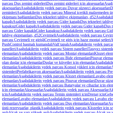
parçası Duş zemini giderleri
Duş zemini giderleri için aksesuarlar
Aşağı
aksesuarları
Aşağıdakilerin yedek parçası Duvar süzgeci aksesuarları
D
zeminleri
Aşağıdakilerin yedek parçası Mineral içerikli malzemeden ür
ekipmanı bağlantıları
Duş tekneleri tahliye ekipmanları, d52
Aşağıdakil
kapağı
Aşağıdakilerin yedek parçası Gider kapağı
Duş tekneleri tahliy
kapaksız
Gider kapağı
Aşağıdakilerin yedek parçası Gider kapağı
Duş t
parçası Gider kapaklı
Gider kapaksız
Aşağıdakilerin yedek parçası Gid
tahliye ekipmanları, d52
Çevirmeli
Aşağıdakilerin yedek parçası Çevir
parçası Çevirmeli ve girişli
Çevirmeli ve giriş için hazır montaj setleri
A
PushControl basmalı kumandalı
Valf tapalı
Aşağıdakilerin yedek parçası
panelleri
Aşağıdakilerin yedek parçası Sistem panelleri
Taşıyıcı sisteml
elemanları
Aşağıdakilerin yedek parçası Montaj elemanları
Klozet elem
elemanları
Aşağıdakilerin yedek parçası Bide elemanları
Pisuvar elema
olan duşlar için elemanlar
Duşlar ve küvetler için elemanlar
Aşağıdakile
elemanlar
Aşağıdakilerin yedek parçası Konsol yükleri için elemanlar
A
sistemleri
Prefabrikasyon aksesuarları
Aşağıdakilerin yedek parçası Pre
elemanları
Aşağıdakilerin yedek parçası Klozet elemanları
Lavabo elem
elemanları
Aşağıdakilerin yedek parçası Pisuvar elemanları
Duvar süzge
elemanlar
Aşağıdakilerin yedek parçası Bataryalar ve cihazlar için ele
için elemanlar
Aksesuarlar
Aşağıdakilerin yedek parçası Aksesuarlar
Ak
için
Aşağıdakilerin yedek parçası Temin sistemleri için
Drenaj için
Gebe
elemanları
Lavabo elemanları
Aşağıdakilerin yedek parçası Lavabo ele
elemanları
Aşağıdakilerin yedek parçası Duş elemanları
Aksesuarlar
Aş
üstü rezervuarlar, plastik
Aşağıdakilerin yedek parçası Klozetler için sıv
asılı
Alçak ve yarı yüksek asılı
Aşağıdakilerin yedek parçası Alçak ve y