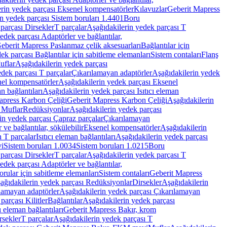
rin yedek parçası Eksenel kompensatörler
Kılavuzlar
Geberit Mapress
n yedek parçası Sistem boruları 1.4401
Boru
parçası Dirsekler
T parçalar
Aşağıdakilerin yedek parçası T
edek parçası Adaptörler ve bağlantılar,
eberit Mapress Paslanmaz çelik aksesuarları
Bağlantılar için
ek parçası Bağlantılar için sabitleme elemanları
Sistem contaları
Flanş
uflar
Aşağıdakilerin yedek parçası
dek parçası T parçalar
Çıkarılamayan adaptörler
Aşağıdakilerin yedek
el kompensatörler
Aşağıdakilerin yedek parçası Eksenel
an bağlantıları
Aşağıdakilerin yedek parçası Isıtıcı eleman
apress Karbon Çeliği
Geberit Mapress Karbon Çeliği
Aşağıdakilerin
 Muflar
Redüksiyonlar
Aşağıdakilerin yedek parçası
in yedek parçası Çapraz parçalar
Çıkarılamayan
ve bağlantılar, sökülebilir
Eksenel kompensatörler
Aşağıdakilerin
n T parçalar
Isıtıcı eleman bağlantıları
Aşağıdakilerin yedek parçası
vi
Sistem boruları 1.0034
Sistem boruları 1.0215
Boru
parçası Dirsekler
T parçalar
Aşağıdakilerin yedek parçası T
edek parçası Adaptörler ve bağlantılar,
orular için sabitleme elemanları
Sistem contaları
Geberit Mapress
ağıdakilerin yedek parçası Redüksiyonlar
Dirsekler
Aşağıdakilerin
lamayan adaptörler
Aşağıdakilerin yedek parçası Çıkarılamayan
parçası Kilitler
Bağlantılar
Aşağıdakilerin yedek parçası
ı eleman bağlantıları
Geberit Mapress Bakır, krom
rsekler
T parçalar
Aşağıdakilerin yedek parçası T