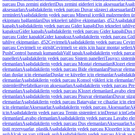
parçası Duş zemini giderleri
Duş zemini giderleri için aksesuarlar
Aşağı
aksesuarları
Aşağıdakilerin yedek parçası Duvar süzgeci aksesuarları
D
zeminleri
Aşağıdakilerin yedek parçası Mineral içerikli malzemeden ür
ekipmanı bağlantıları
Duş tekneleri tahliye ekipmanları, d52
Aşağıdakil
kapağı
Aşağıdakilerin yedek parçası Gider kapağı
Duş tekneleri tahliy
kapaksız
Gider kapağı
Aşağıdakilerin yedek parçası Gider kapağı
Duş t
parçası Gider kapaklı
Gider kapaksız
Aşağıdakilerin yedek parçası Gid
tahliye ekipmanları, d52
Çevirmeli
Aşağıdakilerin yedek parçası Çevir
parçası Çevirmeli ve girişli
Çevirmeli ve giriş için hazır montaj setleri
A
PushControl basmalı kumandalı
Valf tapalı
Aşağıdakilerin yedek parçası
panelleri
Aşağıdakilerin yedek parçası Sistem panelleri
Taşıyıcı sisteml
elemanları
Aşağıdakilerin yedek parçası Montaj elemanları
Klozet elem
elemanları
Aşağıdakilerin yedek parçası Bide elemanları
Pisuvar elema
olan duşlar için elemanlar
Duşlar ve küvetler için elemanlar
Aşağıdakile
elemanlar
Aşağıdakilerin yedek parçası Konsol yükleri için elemanlar
A
sistemleri
Prefabrikasyon aksesuarları
Aşağıdakilerin yedek parçası Pre
elemanları
Aşağıdakilerin yedek parçası Klozet elemanları
Lavabo elem
elemanları
Aşağıdakilerin yedek parçası Pisuvar elemanları
Duvar süzge
elemanlar
Aşağıdakilerin yedek parçası Bataryalar ve cihazlar için ele
için elemanlar
Aksesuarlar
Aşağıdakilerin yedek parçası Aksesuarlar
Ak
için
Aşağıdakilerin yedek parçası Temin sistemleri için
Drenaj için
Gebe
elemanları
Lavabo elemanları
Aşağıdakilerin yedek parçası Lavabo ele
elemanları
Aşağıdakilerin yedek parçası Duş elemanları
Aksesuarlar
Aş
üstü rezervuarlar, plastik
Aşağıdakilerin yedek parçası Klozetler için sıv
asılı
Alçak ve yarı yüksek asılı
Aşağıdakilerin yedek parçası Alçak ve y