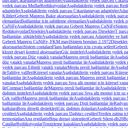
parçalar
Çıkarılamayan adaptörler
Aşağıdakilerin yedek parçası Çıkarı
yedek parçası Muflar
Redüksiyonlar
Aşağıdakilerin yedek parçası Red
adaptörler
Aşağıdakilerin yedek parçası Çıkarılamayan adaptörler
Adapt
Kilitler
Geberit Mapress Bakır aksesuarları
Aşağıdakilerin yedek parças
elemanları
Bağlantılar için sabitleme elemanları
Aşağıdakilerin yedek pa
CuNiFe
Aşağıdakilerin yedek parçası Geberit Mapress CuNiFe
Sistem
Redüksiyonlar
Dirsekler
Aşağıdakilerin yedek parçası Dirsekler
T parça
bağlantılar, sökülebilir
Aşağıdakilerin yedek parçası Adaptörler ve bağla
Geberit Mapress CuNiFe, FKM mavi
Sistem boruları 2.1972
Dirsekler
aksesuarları
Sistem contaları
Flanş bağlantıları için cıvata setleri
Geberit
klozet deşarj kontrol aksesuarları
Güç üniteleri
Aşağıdakilerin yedek pa
yedek parçası Düz yataklı vanalar
Mapress presli bağlantılar ile
Aşağıda
düz yataklı vanalar
Mapress presli bağlantılar ile
Aşağıdakilerin yedek p
yedek parçası Eğimli yataklı vanalar
Mepla presli bağlantılar ile
Aşağıda
ile
Tahliye valfleri
Küresel vanalar
Aşağıdakilerin yedek parçası Kürese
bağlantılar ile
Aşağıdakilerin yedek parçası Mapress presli bağlantılar i
vanalar
Aşağıdakilerin yedek parçası Sıva altı montaj için küresel vana
ile
Compact bağlantılar ile
Mapress presli bağlantılar ile
Aşağıdakilerin 
dağıtım üniteleri
Aşağıdakilerin yedek parçası Sıva altı montaj için su g
Çek valfler
Mapress presli bağlantılar ile
Aşağıdakilerin yedek parçası M
bağlantılar ile
Aşağıdakilerin yedek parçası Dişli bağlantılar ile
Radyant
katkıları
Boru dirseği destekleri
Güç dağıtım dolapları
Aşağıdakilerin ye
çeşitleri
Aşağıdakilerin yedek parçası Dağıtıcı çeşitleri
Yerden ısıtma iç
termostatları
Ana regülatör
Bina drenaj sistemleri
Geberit Silent-db20
Bo
Çatallar
Redüksiyonlar
Temizleme kapakları
Aşağıdakilerin yedek parç