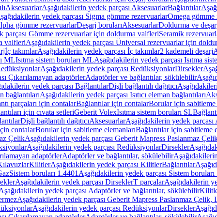
lı
Aksesuarlar
Aşağıdakilerin yedek parçası Aksesuarlar
Bağlantılar
Aşağı
şağıdakilerin yedek parçası Sigma gömme rezervuarlar
Omega gömme r
Alpha gömme rezervuarlar
Deşarj boruları
Aksesuarlar
Doldurma ve deşarj
k parçası Gömme rezervuarlar için doldurma valfleri
Seramik rezervuarla
 valfleri
Aşağıdakilerin yedek parçası Üniversal rezervuarlar için doldu
rj
İç takımlar
Aşağıdakilerin yedek parçası İç takımlar
2 kademeli deşarj
A
rı ML
Isıtma sistem boruları ML
Aşağıdakilerin yedek parçası Isıtma sis
edüksiyonlar
Aşağıdakilerin yedek parçası Redüksiyonlar
Dirsekler
Aşağ
ası Çıkarılamayan adaptörler
Adaptörler ve bağlantılar, sökülebilir
Aşağıd
ıdakilerin yedek parçası Bağlantılar
Dişli bağlantılı dağıtıcı
Aşağıdakileri
an bağlantıları
Aşağıdakilerin yedek parçası Isıtıcı eleman bağlantıları
Aks
tı parçaları için contalar
Bağlantılar için contalar
Borular için sabitleme
ntıları için cıvata setleri
Geberit Volex
Isıtma sistem boruları SL
Bağlantı
antılar
Dişli bağlantılı dağıtıcı
Aksesuarlar
Aşağıdakilerin yedek parçası 
için contalar
Borular için sabitleme elemanları
Bağlantılar için sabitleme 
az Çelik
Aşağıdakilerin yedek parçası Geberit Mapress Paslanmaz Çeli
siyonlar
Aşağıdakilerin yedek parçası Redüksiyonlar
Dirsekler
Aşağıdak
rılamayan adaptörler
Adaptörler ve bağlantılar, sökülebilir
Aşağıdakilerin
Kılavuzlar
Kilitler
Aşağıdakilerin yedek parçası Kilitler
Bağlantılar
Aşağıda
Gaz
Sistem boruları 1.4401
Aşağıdakilerin yedek parçası Sistem boruları
ekler
Aşağıdakilerin yedek parçası Dirsekler
T parçalar
Aşağıdakilerin ye
Aşağıdakilerin yedek parçası Adaptörler ve bağlantılar, sökülebilir
Kilitl
ermez
Aşağıdakilerin yedek parçası Geberit Mapress Paslanmaz Çelik
üksiyonlar
Aşağıdakilerin yedek parçası Redüksiyonlar
Dirsekler
Aşağıda
ası Çıkarılamayan adaptörler
Adaptörler ve bağlantılar, sökülebilir
Aşağıd