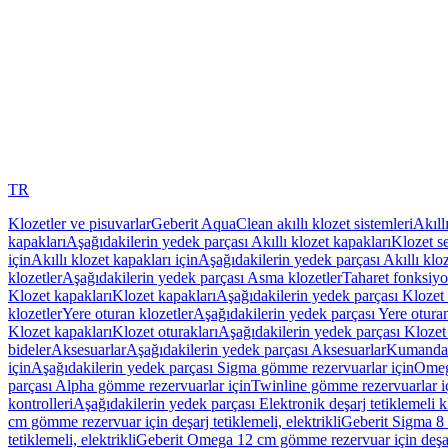
TR
Klozetler ve pisuvarlar
Geberit AquaClean akıllı klozet sistemleri
Akıll
kapakları
Aşağıdakilerin yedek parçası Akıllı klozet kapakları
Klozet se
için
Akıllı klozet kapakları için
Aşağıdakilerin yedek parçası Akıllı kloz
klozetler
Aşağıdakilerin yedek parçası Asma klozetler
Taharet fonksiyon
Klozet kapakları
Klozet kapakları
Aşağıdakilerin yedek parçası Klozet 
klozetler
Yere oturan klozetler
Aşağıdakilerin yedek parçası Yere oturan
Klozet kapakları
Klozet oturakları
Aşağıdakilerin yedek parçası Klozet 
bideler
Aksesuarlar
Aşağıdakilerin yedek parçası Aksesuarlar
Kumanda k
için
Aşağıdakilerin yedek parçası Sigma gömme rezervuarlar için
Omeg
parçası Alpha gömme rezervuarlar için
Twinline gömme rezervuarlar i
kontrolleri
Aşağıdakilerin yedek parçası Elektronik deşarj tetiklemeli kl
cm gömme rezervuar için deşarj tetiklemeli, elektrikli
Geberit Sigma 8 c
tetiklemeli, elektrikli
Geberit Omega 12 cm gömme rezervuar için deşarj 