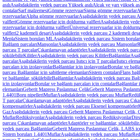
asılı
Aşağıdakilerin yedek parçası Yüksek asılı
Alçak ve yarı yüksek ası
contalar
Sarf malzemesi
Gömme rezervuar
Sigma gömme rezervuarlar
A
rezervuarlar
Alpha gömme rezervuarlar
Aşağıdakilerin yedek parçası 
valfleri
Gömme rezervuarlar için doldurma valfleri
Aşağıdakilerin yede
rezervuarlar için doldurma valfleri
Üniversal rezervuarlar için doldurma
valfleri
2 kademeli deşarj
Aşağıdakilerin yedek parçası 2 kademeli deşa
Mepla
Sistem boruları ML
Aşağıdakilerin yedek parçası Sistem borula
Bağlantı parçaları
Manşonlar
Aşağıdakilerin yedek parçası Manşonlar
R
parçası T parçalar
Çıkarılamayan adaptörler
Aşağıdakilerin yedek parç
sökülebilir
Kilitler
Aşağıdakilerin yedek parçası Kilitler
Bağlantılar
Aşağ
parçalar
Aşağıdakilerin yedek parçası Isıtıcı için T parçalar
Isıtıcı elem
parçaları için izolasyonlar
Bağlantılar için izolasyonlar
Borular ve bağlan
parçası Bağlantılar için sabitleme elemanları
Sistem contaları
Flanş bağla
ve bağlantılar, sökülebilir
Bağlantılar
Aşağıdakilerin yedek parçası Bağl
için izolasyonlar
Borular ve bağlantı parçaları için contalar
Bağlantılar 
elemanları
Geberit Mapress Paslanmaz Çelik
Geberit Mapress Paslanm
1.4401
Boru nipelleri
Muflar
Aşağıdakilerin yedek parçası Muflar
Redük
T parçalar
Çıkarılamayan adaptörler
Aşağıdakilerin yedek parçası Çıka
kompensatörler
Aşağıdakilerin yedek parçası Eksenel kompensatörler
Gaz
Aşağıdakilerin yedek parçası Geberit Mapress Paslanmaz Çelik, 
Muflar
Redüksiyonlar
Aşağıdakilerin yedek parçası Redüksiyonlar
Dirs
parçası Çıkarılamayan adaptörler
Adaptörler ve bağlantılar, sökülebilir
yedek parçası Bağlantılar
Geberit Mapress Paslanmaz Çelik, LABS iç
Sistem boruları 1.4401
Muflar
Aşağıdakilerin yedek parçası Muflar
Red
parçası T parçalar
Çıkarılamayan adaptörler
Aşağıdakilerin yedek parç