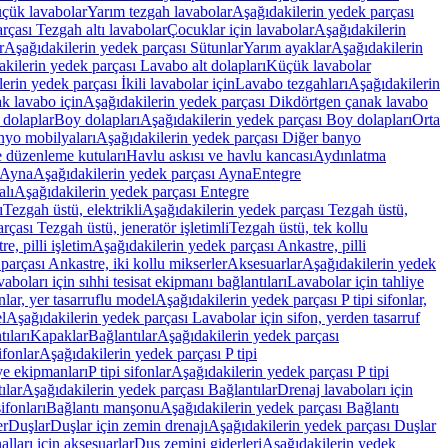
üçük lavabolar
Yarım tezgah lavabolar
Aşağıdakilerin yedek parçası
rçası Tezgah altı lavabolar
Çocuklar için lavabolar
Aşağıdakilerin
r
Aşağıdakilerin yedek parçası Sütunlar
Yarım ayaklar
Aşağıdakilerin
kilerin yedek parçası Lavabo alt dolapları
Küçük lavabolar
erin yedek parçası İkili lavabolar için
Lavabo tezgahları
Aşağıdakilerin
k lavabo için
Aşağıdakilerin yedek parçası Dikdörtgen çanak lavabo
 dolaplar
Boy dolapları
Aşağıdakilerin yedek parçası Boy dolapları
Orta
nyo mobilyaları
Aşağıdakilerin yedek parçası Diğer banyo
 düzenleme kutuları
Havlu askısı ve havlu kancası
Aydınlatma
Ayna
Aşağıdakilerin yedek parçası Ayna
Entegre
alı
Aşağıdakilerin yedek parçası Entegre
ı
Tezgah üstü, elektrikli
Aşağıdakilerin yedek parçası Tezgah üstü,
çası Tezgah üstü, jeneratör işletimli
Tezgah üstü, tek kollu
e, pilli işletim
Aşağıdakilerin yedek parçası Ankastre, pilli
parçası Ankastre, iki kollu mikserler
Aksesuarlar
Aşağıdakilerin yedek
boları için sıhhi tesisat ekipmanı bağlantıları
Lavabolar için tahliye
onlar, yer tasarruflu model
Aşağıdakilerin yedek parçası P tipi sifonlar,
l
Aşağıdakilerin yedek parçası Lavabolar için sifon, yerden tasarruf
ıları
Kapaklar
Bağlantılar
Aşağıdakilerin yedek parçası
sifonlar
Aşağıdakilerin yedek parçası P tipi
ye ekipmanları
P tipi sifonlar
Aşağıdakilerin yedek parçası P tipi
ılar
Aşağıdakilerin yedek parçası Bağlantılar
Drenaj lavaboları için
ifonları
Bağlantı manşonu
Aşağıdakilerin yedek parçası Bağlantı
er
Duşlar
Duşlar için zemin drenajı
Aşağıdakilerin yedek parçası Duşlar
lları için aksesuarlar
Duş zemini giderleri
Aşağıdakilerin yedek