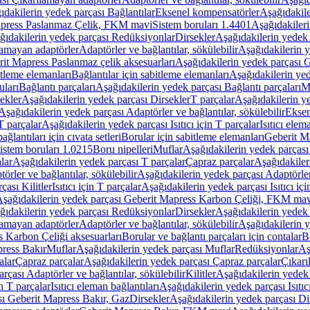
ıdakilerin yedek parçası Bağlantılar
Eksenel kompensatörler
Aşağıdakile
Mapress Paslanmaz Çelik, FKM mavi
Sistem boruları 1.4401
Aşağıdakileri
ğıdakilerin yedek parçası Redüksiyonlar
Dirsekler
Aşağıdakilerin yedek 
lamayan adaptörler
Adaptörler ve bağlantılar, sökülebilir
Aşağıdakilerin y
it Mapress Paslanmaz çelik aksesuarları
Aşağıdakilerin yedek parçası G
itleme elemanları
Bağlantılar için sabitleme elemanları
Aşağıdakilerin yed
uları
Bağlantı parçaları
Aşağıdakilerin yedek parçası Bağlantı parçaları
M
ekler
Aşağıdakilerin yedek parçası Dirsekler
T parçalar
Aşağıdakilerin ye
Aşağıdakilerin yedek parçası Adaptörler ve bağlantılar, sökülebilir
Eksen
 T parçalar
Aşağıdakilerin yedek parçası Isıtıcı için T parçalar
Isıtıcı elem
ağlantıları için cıvata setleri
Borular için sabitleme elemanları
Geberit M
istem boruları 1.0215
Boru nipelleri
Muflar
Aşağıdakilerin yedek parçası
lar
Aşağıdakilerin yedek parçası T parçalar
Çapraz parçalar
Aşağıdakiler
örler ve bağlantılar, sökülebilir
Aşağıdakilerin yedek parçası Adaptörler 
çası Kilitler
Isıtıcı için T parçalar
Aşağıdakilerin yedek parçası Isıtıcı içi
şağıdakilerin yedek parçası Geberit Mapress Karbon Çeliği, FKM ma
ğıdakilerin yedek parçası Redüksiyonlar
Dirsekler
Aşağıdakilerin yedek 
lamayan adaptörler
Adaptörler ve bağlantılar, sökülebilir
Aşağıdakilerin y
 Karbon Çeliği aksesuarları
Borular ve bağlantı parçaları için contalar
B
press Bakır
Muflar
Aşağıdakilerin yedek parçası Muflar
Redüksiyonlar
Aş
alar
Çapraz parçalar
Aşağıdakilerin yedek parçası Çapraz parçalar
Çıkarı
rçası Adaptörler ve bağlantılar, sökülebilir
Kilitler
Aşağıdakilerin yedek 
in T parçalar
Isıtıcı eleman bağlantıları
Aşağıdakilerin yedek parçası Isıtıc
sı Geberit Mapress Bakır, Gaz
Dirsekler
Aşağıdakilerin yedek parçası Di