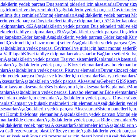
dakilerin yedek parçası Duş zemini giderleri için aksesuarlar
Duvar süz
uş tekneleri ve duş zeminleri
Aşağıdakilerin yedek parçası Duş tekneler
etilmiş duş zeminleri
Montaj elemanları
Aşağıdakilerin yedek parçası Mo
erin yedek parçası Duş tekneleri tahliye ekipmanları, d52
Gider kapaksı
e ekipmanları, d62
Aşağıdakilerin yedek parçası Duş tekneleri tahliye ek
ekneleri tahliye ekipmanları, d90
Aşağıdakilerin yedek parçası Duş tekne
er kapaksız
Gider kapağı
Aşağıdakilerin yedek parçası Gider kapağı
Küve
meli
Çevirmeli için hazır montaj setleri
Aşağıdakilerin yedek parçası Çevir
şağıdakilerin yedek parçası Çevirmeli ve giriş için hazır montaj setleri
P
 Valf tapalı
Küvet tahliye ekipmanları aksesuarları
Bağlantı setleri
Su bağ
eri
Aşağıdakilerin yedek parçası Taşıyıcı sistemleri
Kaplamalar
Aksesuarl
anları
Aşağıdakilerin yedek parçası Klozet elemanları
Lavabo elemanlar
nları
Aşağıdakilerin yedek parçası Pisuvar elemanları
Duvar süzgeci olan
rin yedek parçası Duşlar ve küvetler için elemanlar
Batarya elemanları
A
ksesuarlar
Aşağıdakilerin yedek parçası Aksesuarlar
Geberit GIS
Sistem
fabrikasyon aksesuarları
Ses izolasyonu için aksesuarlar
Kaplamalar
Mont
anları
Aşağıdakilerin yedek parçası Lavabo elemanları
Bide elemanları
A
ci olan duşlar için elemanlar
Aşağıdakilerin yedek parçası Duvar süzgec
manlar
Çamaşır ve bulaşık makineleri için elemanlar
Aşağıdakilerin yedek
sesuarlar
Aşağıdakilerin yedek parçası Aksesuarlar
Sistem panelleri için
rit Kombifix
Montaj elemanları
Aşağıdakilerin yedek parçası Montaj el
manları
Bide elemanları
Aşağıdakilerin yedek parçası Bide elemanları
Pi
ağıdakilerin yedek parçası Aksesuarlar
Sabitlemeler için
Aşağıdakilerin y
a üstü rezervuarlar, plastik
Yüzeye monte
Aşağıdakilerin yedek parças
arı yüksek asılı
Sıva üstü rezervuarlar için deşarj boruları
Aşağıdakilerin 