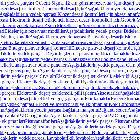
rin yedek parçası Geberit Sigma 12 cm gömme rezervuar için deşarj tetik
zet deşarj kontrolleri
2 kademeli deşarj için
Aşağıdakilerin yedek parçası
Aşağıdakilerin yedek parçası Klozet deşarj kontrolleri için aksesuarlar
M
ası Elektronik deşarj tetiklemeli klozet deşarj kontrolleri için
Geberit M
akilerin yedek parçası Asma klozetler için
Yere oturan klozetler için
Aşağ
esi
Bideler için rezervuar modüller
Aşağıdakilerin yedek parçası Bideler 
 işletim, kanallı
Aşağıdakilerin yedek parçası Pisuvarlar, deşarjlı işletim, 
işletim, kanalsız
Sıva üstü ya da sıva altı pisuvar deşarj kontrolü için
Aşağ
ası Entegre pisuvar deşarj kontrollü
Entegre pisuvar deşarj kontrolü içi
akilerin yedek parçası Deşarjlı işletimli pisuvarlar, klozet kapaklı/kloze
aksız
Aşağıdakilerin yedek parçası Kapaksız
Pisuvar bölme panelleri
Aşa
elleri
Cam pisuvar bölme panelleri
Aşağıdakilerin yedek parçası Cam pi
ri ve geçiş parçaları
Aşağıdakilerin yedek parçası Deşarj borusu, deşarj d
lerin yedek parçası Sıva altı
Elektronik deşarj tetiklemeli, elektrikli
Aşağ
parçası Elektronik deşarj tetiklemeli, pilli işletim
Pnömatik deşarj tetikl
lerin yedek parçası Sıva üstü
Elektronik deşarj tetiklemeli, elektrikli
Aşağ
parçası Elektronik deşarj tetiklemeli, pilli işletim
Aksesuarlar
Aşağıdakil
 borusu, deşarj dirsekleri ve geçiş parçaları
Kör kapaklar
Entegre kuman
rin yedek parçası Klozet ve menfez tahliye ekipmanları
Koku sifonları
A
nu
Aşağıdakilerin yedek parçası Bağlantı manşonu
Bağlantı setleri
Aşağıd
ipmanları
PVC bağlantılar
Aşağıdakilerin yedek parçası PVC bağlantılar
e ekipmanları
Pisuvar sifonları
Aşağıdakilerin yedek parçası Pisuvar sifon
e rezervuar dirseği uzatma parçaları
Aşağıdakilerin yedek parçası Deşarj
ahliye ekipmanları
Aşağıdakilerin yedek parçası Bide için atık tahliye ek
dakilerin yedek parçası Lavabolar
İkili lavabolar
Aşağıdakilerin yedek pa