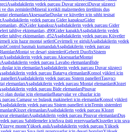
geci
Aşağıdakilerin yedek parçası Duvar süzgeci
Duvar süzgeci
i ve duş zeminleri
Mineral içerikli malzemeden üretilmiş duş
ntaj elemanları
Aksesuarlar
Duşlar ve küvetler için sıhhi tesisat
z
Aşağıdakilerin yedek parçası Gider kapaksız
Gider
ipmanları, d62
Gider kapaksız
Aşağıdakilerin yedek parçası Gider
leri tahliye ekipmanları, d90
Gider kapaklı
Aşağıdakilerin yedek
tler tahliye ekipmanları, d52
Aşağıdakilerin yedek parçası Küvetler
meli için hazır montaj setleri
Çevirmeli ve girişli
Aşağıdakilerin yedek
ushControl basmalı kumandalı
Aşağıdakilerin yedek parçası
lantıları
Montaj ve deşarj sistemleri
Geberit Duofix
Sistem
ar
Aşağıdakilerin yedek parçası Aksesuarlar
Montaj
ı
Aşağıdakilerin yedek parçası Lavabo elemanları
Bide
 duşlar için elemanlar
Aşağıdakilerin yedek parçası Duvar süzgeci
şağıdakilerin yedek parçası Batarya elemanları
Konsol yükleri için
 panelleri
Aşağıdakilerin yedek parçası Sistem panelleri
Taşıyıcı
aj elemanları
Aşağıdakilerin yedek parçası Montaj elemanları
Klozet
şağıdakilerin yedek parçası Bide elemanları
Pisuvar
i olan duşlar için elemanlar
Bataryalar ve cihazlar için
 parçası Çamaşır ve bulaşık makineleri için elemanlar
Konsol yükleri
Aşağıdakilerin yedek parçası Sistem panelleri için
Temin sistemleri
emanları
Klozet elemanları
Aşağıdakilerin yedek parçası Klozet
suvar elemanları
Aşağıdakilerin yedek parçası Pisuvar elemanları
Duş
edek parçası Sabitlemeler için
Sıva üstü rezervuarlar
Klozetler için sıva
ı Yüzeye monte
Yüksek asılı
Aşağıdakilerin yedek parçası Yüksek
yedek parçası Sıva üstü rezervuarlar için deşarj boruları
Yüksek