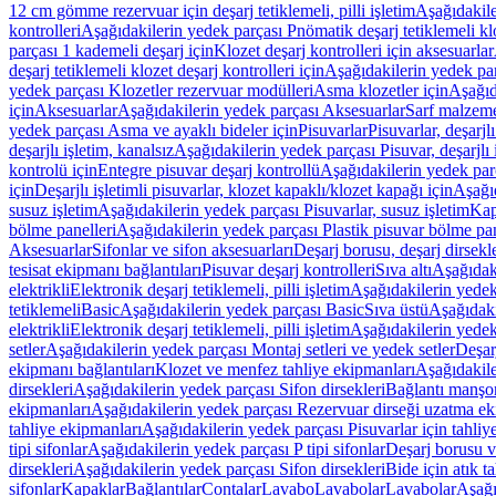
12 cm gömme rezervuar için deşarj tetiklemeli, pilli işletim
Aşağıdakile
kontrolleri
Aşağıdakilerin yedek parçası Pnömatik deşarj tetiklemeli klo
parçası 1 kademeli deşarj için
Klozet deşarj kontrolleri için aksesuarlar
deşarj tetiklemeli klozet deşarj kontrolleri için
Aşağıdakilerin yedek parç
yedek parçası Klozetler rezervuar modülleri
Asma klozetler için
Aşağıd
için
Aksesuarlar
Aşağıdakilerin yedek parçası Aksesuarlar
Sarf malzem
yedek parçası Asma ve ayaklı bideler için
Pisuvarlar
Pisuvarlar, deşarjlı
deşarjlı işletim, kanalsız
Aşağıdakilerin yedek parçası Pisuvar, deşarjlı 
kontrolü için
Entegre pisuvar deşarj kontrollü
Aşağıdakilerin yedek parç
için
Deşarjlı işletimli pisuvarlar, klozet kapaklı/klozet kapağı için
Aşağıd
susuz işletim
Aşağıdakilerin yedek parçası Pisuvarlar, susuz işletim
Kap
bölme panelleri
Aşağıdakilerin yedek parçası Plastik pisuvar bölme pan
Aksesuarlar
Sifonlar ve sifon aksesuarları
Deşarj borusu, deşarj dirsekle
tesisat ekipmanı bağlantıları
Pisuvar deşarj kontrolleri
Sıva altı
Aşağıdaki
elektrikli
Elektronik deşarj tetiklemeli, pilli işletim
Aşağıdakilerin yedek 
tetiklemeli
Basic
Aşağıdakilerin yedek parçası Basic
Sıva üstü
Aşağıdaki
elektrikli
Elektronik deşarj tetiklemeli, pilli işletim
Aşağıdakilerin yedek 
setler
Aşağıdakilerin yedek parçası Montaj setleri ve yedek setler
Deşarj
ekipmanı bağlantıları
Klozet ve menfez tahliye ekipmanları
Aşağıdakile
dirsekleri
Aşağıdakilerin yedek parçası Sifon dirsekleri
Bağlantı manşo
ekipmanları
Aşağıdakilerin yedek parçası Rezervuar dirseği uzatma ek
tahliye ekipmanları
Aşağıdakilerin yedek parçası Pisuvarlar için tahliy
tipi sifonlar
Aşağıdakilerin yedek parçası P tipi sifonlar
Deşarj borusu v
dirsekleri
Aşağıdakilerin yedek parçası Sifon dirsekleri
Bide için atık t
sifonlar
Kapaklar
Bağlantılar
Contalar
Lavabo
Lavabolar
Lavabolar
Aşağı