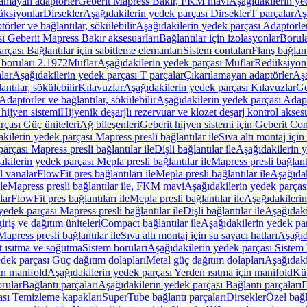
lamayan adaptörler
Geberit Mapress Bakır, FKM mavi
Aşağıdakilerin y
üksiyonlar
Dirsekler
Aşağıdakilerin yedek parçası Dirsekler
T parçalar
Aş
örler ve bağlantılar, sökülebilir
Aşağıdakilerin yedek parçası Adaptörler 
ı Geberit Mapress Bakır aksesuarları
Bağlantılar için izolasyonlar
Borula
rçası Bağlantılar için sabitleme elemanları
Sistem contaları
Flanş bağlantı
 boruları 2.1972
Muflar
Aşağıdakilerin yedek parçası Muflar
Redüksiyon
lar
Aşağıdakilerin yedek parçası T parçalar
Çıkarılamayan adaptörler
Aşa
ntılar, sökülebilir
Kılavuzlar
Aşağıdakilerin yedek parçası Kılavuzlar
Ge
Adaptörler ve bağlantılar, sökülebilir
Aşağıdakilerin yedek parçası Adaptö
 hijyen sistemi
Hijyenik deşarjlı rezervuar ve klozet deşarj kontrol aksesu
rçası Güç üniteleri
Ağ bileşenleri
Geberit hijyen sistemi için Geberit Co
kilerin yedek parçası Mapress presli bağlantılar ile
Sıva altı montaj için
arçası Mapress presli bağlantılar ile
Dişli bağlantılar ile
Aşağıdakilerin ye
kilerin yedek parçası Mepla presli bağlantılar ile
Mapress presli bağlantı
l vanalar
FlowFit pres bağlantıları ile
Mepla presli bağlantılar ile
Aşağıdak
le
Mapress presli bağlantılar ile, FKM mavi
Aşağıdakilerin yedek parças
lar
FlowFit pres bağlantıları ile
Mepla presli bağlantılar ile
Aşağıdakilerin
yedek parçası Mapress presli bağlantılar ile
Dişli bağlantılar ile
Aşağıdakil
iriş ve dağıtım üniteleri
Compact bağlantılar ile
Aşağıdakilerin yedek par
apress presli bağlantılar ile
Sıva altı montaj için su sayacı hatları
Aşağıda
 ısıtma ve soğutma
Sistem boruları
Aşağıdakilerin yedek parçası Sistem 
dek parçası Güç dağıtım dolapları
Metal güç dağıtım dolapları
Aşağıdaki
in manifold
Aşağıdakilerin yedek parçası Yerden ısıtma için manifold
Kür
rular
Bağlantı parçaları
Aşağıdakilerin yedek parçası Bağlantı parçaları
D
ası Temizleme kapakları
SuperTube bağlantı parçaları
Dirsekler
Özel bağl