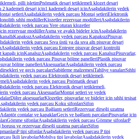
lemeli, pilli işletim
Pnömatik deşarj tetiklemeli klozet deşarj
 2 kademeli deşarj için
1 kademeli deşarj için
Aşağıdakilerin yedek
ontaj setleri
Aşağıdakilerin yedek parçası Montaj setleri
Elektronik
onolith sıhhi modüller
Klozetler rezervuar modülleri
Aşağıdakilerin
ıdakilerin yedek parçası Yere oturan klozetler
için rezervuar modüller
Asma ve ayaklı bideler için
Aşağıdakilerin
kanallı
Kapaksız
Aşağıdakilerin yedek parçası Kapaksız
Pisuvar,
ıdakilerin yedek parçası Sıva üstü ya da sıva altı pisuvar deşarj
n
Aşağıdakilerin yedek parçası Entegre pisuvar deşarj kontrolü
t kapağı için
Kanalsız
Aşağıdakilerin yedek parçası Kanalsız
Pisuvarlar,
ğıdakilerin yedek parçası Pisuvar bölme panelleri
Plastik pisuvar
suvar bölme panelleri
Aksesuarlar
Aşağıdakilerin yedek parçası
irsekleri ve geçiş parçaları
Sabitleme malzemesi
Tahliye vanaları
Sıhhi
ıdakilerin yedek parçası Elektronik deşarj tetiklemeli,
emeli
Aşağıdakilerin yedek parçası Pnömatik deşarj
ıdakilerin yedek parçası Elektronik deşarj tetiklemeli,
erin yedek parçası Aksesuarlar
Montaj setleri ve yedek
dalar
Diğer aksesuarlar
Klozetler, pisuvarlar ve bideler için sıhhi tesisat
şağıdakilerin yedek parçası Koku sifonları
Sifon
akilerin yedek parçası Bağlantı setleri
Rezervuar dirseği uzatma
Adaptör contalar ve kapaklar
Geçiş ve bağlantı parçaları
Pisuvarlar için
ları
Gömme sifonlar
Aşağıdakilerin yedek parçası Gömme sifonlar
P
 borusu ve rezervuar dirseği uzatma parçaları
Sifon
ipmanları
P tipi sifonlar
Aşağıdakilerin yedek parçası P tipi
rçası İkili lavabolar
Mobilya tipi lavabolar
Aşağıdakilerin yedek