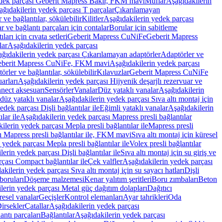
edek parçası Geberit Mapress Bakır, FKM mavi
Muflar
Aşağıdakilerin
ağıdakilerin yedek parçası T parçalar
Çıkarılamayan
ve bağlantılar, sökülebilir
Kilitler
Aşağıdakilerin yedek parçası
r ve bağlantı parçaları için contalar
Borular için sabitleme
ları için cıvata setleri
Geberit Mapress CuNiFe
Geberit Mapress
lar
Aşağıdakilerin yedek parçası
ğıdakilerin yedek parçası Çıkarılamayan adaptörler
Adaptörler ve
berit Mapress CuNiFe, FKM mavi
Aşağıdakilerin yedek parçası
rler ve bağlantılar, sökülebilir
Kılavuzlar
Geberit Mapress CuNiFe
arları
Aşağıdakilerin yedek parçası Hijyenik deşarjlı rezervuar ve
nnect aksesuarı
Sensörler
Vanalar
Düz yataklı vanalar
Aşağıdakilerin
 düz yataklı vanalar
Aşağıdakilerin yedek parçası Sıva altı montaj için
dek parçası Dişli bağlantılar ile
Eğimli yataklı vanalar
Aşağıdakilerin
lar ile
Aşağıdakilerin yedek parçası Mapress presli bağlantılar
ilerin yedek parçası Mepla presli bağlantılar ile
Mapress presli
ı Mapress presli bağlantılar ile, FKM mavi
Sıva altı montaj için küresel
 yedek parçası Mepla presli bağlantılar ile
Volex presli bağlantılar
erin yedek parçası Dişli bağlantılar ile
Sıva altı montaj için su giriş ve
çası Compact bağlantılar ile
Çek valfler
Aşağıdakilerin yedek parçası
kilerin yedek parçası Sıva altı montaj için su sayacı hatları
Dişli
boruları
Döşeme malzemesi
Kenar yalıtım şeritleri
Boru zımbaları
Beton
lerin yedek parçası Metal güç dağıtım dolapları
Dağıtıcı
esel vanalar
Geçişler
Kontrol elemanları
Ayar tahrikleri
Oda
irsekler
Çatallar
Aşağıdakilerin yedek parçası
antı parçaları
Bağlantılar
Aşağıdakilerin yedek parçası