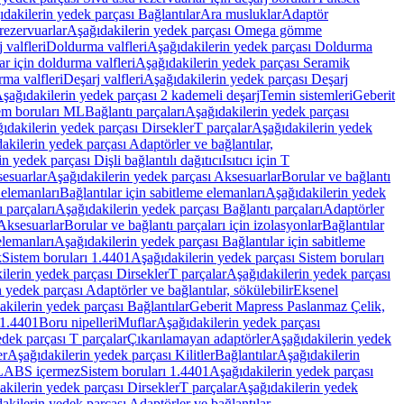
dakilerin yedek parçası Bağlantılar
Ara musluklar
Adaptör
ezervuarlar
Aşağıdakilerin yedek parçası Omega gömme
 valfleri
Doldurma valfleri
Aşağıdakilerin yedek parçası Doldurma
r için doldurma valfleri
Aşağıdakilerin yedek parçası Seramik
rma valfleri
Deşarj valfleri
Aşağıdakilerin yedek parçası Deşarj
şağıdakilerin yedek parçası 2 kademeli deşarj
Temin sistemleri
Geberit
tem boruları ML
Bağlantı parçaları
Aşağıdakilerin yedek parçası
ıdakilerin yedek parçası Dirsekler
T parçalar
Aşağıdakilerin yedek
akilerin yedek parçası Adaptörler ve bağlantılar,
n yedek parçası Dişli bağlantılı dağıtıcı
Isıtıcı için T
esuarlar
Aşağıdakilerin yedek parçası Aksesuarlar
Borular ve bağlantı
 elemanları
Bağlantılar için sabitleme elemanları
Aşağıdakilerin yedek
 parçaları
Aşağıdakilerin yedek parçası Bağlantı parçaları
Adaptörler
Aksesuarlar
Borular ve bağlantı parçaları için izolasyonlar
Bağlantılar
elemanları
Aşağıdakilerin yedek parçası Bağlantılar için sabitleme
k
Sistem boruları 1.4401
Aşağıdakilerin yedek parçası Sistem boruları
ilerin yedek parçası Dirsekler
T parçalar
Aşağıdakilerin yedek parçası
 yedek parçası Adaptörler ve bağlantılar, sökülebilir
Eksenel
kilerin yedek parçası Bağlantılar
Geberit Mapress Paslanmaz Çelik,
 1.4401
Boru nipelleri
Muflar
Aşağıdakilerin yedek parçası
dek parçası T parçalar
Çıkarılamayan adaptörler
Aşağıdakilerin yedek
er
Aşağıdakilerin yedek parçası Kilitler
Bağlantılar
Aşağıdakilerin
, LABS içermez
Sistem boruları 1.4401
Aşağıdakilerin yedek parçası
kilerin yedek parçası Dirsekler
T parçalar
Aşağıdakilerin yedek
akilerin yedek parçası Adaptörler ve bağlantılar,