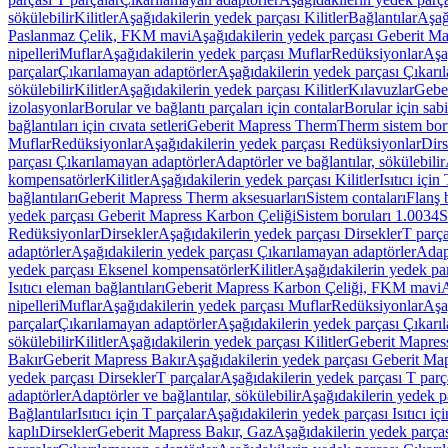
sökülebilir
Kilitler
Aşağıdakilerin yedek parçası Kilitler
Bağlantılar
Aşağ
Paslanmaz Çelik, FKM mavi
Aşağıdakilerin yedek parçası Geberit 
nipelleri
Muflar
Aşağıdakilerin yedek parçası Muflar
Redüksiyonlar
Aşa
parçalar
Çıkarılamayan adaptörler
Aşağıdakilerin yedek parçası Çıkarı
sökülebilir
Kilitler
Aşağıdakilerin yedek parçası Kilitler
Kılavuzlar
Geber
izolasyonlar
Borular ve bağlantı parçaları için contalar
Borular için sab
bağlantıları için cıvata setleri
Geberit Mapress Therm
Therm sistem bor
Muflar
Redüksiyonlar
Aşağıdakilerin yedek parçası Redüksiyonlar
Dirs
parçası Çıkarılamayan adaptörler
Adaptörler ve bağlantılar, sökülebilir
kompensatörler
Kilitler
Aşağıdakilerin yedek parçası Kilitler
Isıtıcı için
bağlantıları
Geberit Mapress Therm aksesuarları
Sistem contaları
Flanş b
yedek parçası Geberit Mapress Karbon Çeliği
Sistem boruları 1.0034
S
Redüksiyonlar
Dirsekler
Aşağıdakilerin yedek parçası Dirsekler
T parça
adaptörler
Aşağıdakilerin yedek parçası Çıkarılamayan adaptörler
Adapt
yedek parçası Eksenel kompensatörler
Kilitler
Aşağıdakilerin yedek par
Isıtıcı eleman bağlantıları
Geberit Mapress Karbon Çeliği, FKM mavi
A
nipelleri
Muflar
Aşağıdakilerin yedek parçası Muflar
Redüksiyonlar
Aşa
parçalar
Çıkarılamayan adaptörler
Aşağıdakilerin yedek parçası Çıkarı
sökülebilir
Kilitler
Aşağıdakilerin yedek parçası Kilitler
Geberit Mapress
Bakır
Geberit Mapress Bakır
Aşağıdakilerin yedek parçası Geberit Ma
yedek parçası Dirsekler
T parçalar
Aşağıdakilerin yedek parçası T parç
adaptörler
Adaptörler ve bağlantılar, sökülebilir
Aşağıdakilerin yedek pa
Bağlantılar
Isıtıcı için T parçalar
Aşağıdakilerin yedek parçası Isıtıcı iç
kaplı
Dirsekler
Geberit Mapress Bakır, Gaz
Aşağıdakilerin yedek parça