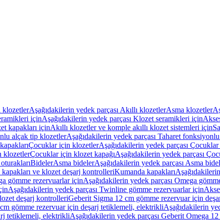
ı klozetler
Aşağıdakilerin yedek parçası Akıllı klozetler
Asma klozetler
Aş
ramikleri için
Aşağıdakilerin yedek parçası Klozet seramikleri için
Akses
et kapakları için
Akıllı klozetler ve komple akıllı klozet sistemleri için
Sa
lu alçak tip klozetler
Aşağıdakilerin yedek parçası Taharet fonksiyonlu 
kapakları
Çocuklar için klozetler
Aşağıdakilerin yedek parçası Çocuklar i
 klozetler
Çocuklar için klozet kapağı
Aşağıdakilerin yedek parçası Çocu
oturakları
Bideler
Asma bideler
Aşağıdakilerin yedek parçası Asma bidel
apakları ve klozet deşarj kontrolleri
Kumanda kapakları
Aşağıdakileri
a gömme rezervuarlar için
Aşağıdakilerin yedek parçası Omega gömme 
çin
Aşağıdakilerin yedek parçası Twinline gömme rezervuarlar için
Akse
ozet deşarj kontrolleri
Geberit Sigma 12 cm gömme rezervuar için deşarj 
m gömme rezervuar için deşarj tetiklemeli, elektrikli
Aşağıdakilerin ye
tetiklemeli, elektrikli
Aşağıdakilerin yedek parçası Geberit Omega 12 c