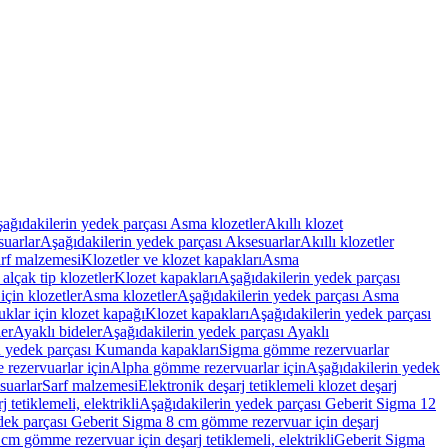
ağıdakilerin yedek parçası Asma klozetler
Akıllı klozet
uarlar
Aşağıdakilerin yedek parçası Aksesuarlar
Akıllı klozetler
rf malzemesi
Klozetler ve klozet kapakları
Asma
alçak tip klozetler
Klozet kapakları
Aşağıdakilerin yedek parçası
çin klozetler
Asma klozetler
Aşağıdakilerin yedek parçası Asma
klar için klozet kapağı
Klozet kapakları
Aşağıdakilerin yedek parçası
er
Ayaklı bideler
Aşağıdakilerin yedek parçası Ayaklı
n yedek parçası Kumanda kapakları
Sigma gömme rezervuarlar
rezervuarlar için
Alpha gömme rezervuarlar için
Aşağıdakilerin yedek
suarlar
Sarf malzemesi
Elektronik deşarj tetiklemeli klozet deşarj
tetiklemeli, elektrikli
Aşağıdakilerin yedek parçası Geberit Sigma 12
dek parçası Geberit Sigma 8 cm gömme rezervuar için deşarj
m gömme rezervuar için deşarj tetiklemeli, elektrikli
Geberit Sigma