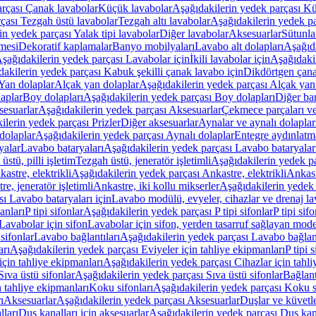
arçası Çanak lavabolar
Küçük lavabolar
Aşağıdakilerin yedek parçası K
çası Tezgah üstü lavabolar
Tezgah altı lavabolar
Aşağıdakilerin yedek pa
in yedek parçası Yalak tipi lavabolar
Diğer lavabolar
Aksesuarlar
Sütunla
mesi
Dekoratif kaplamalar
Banyo mobilyaları
Lavabo alt dolapları
Aşağıda
şağıdakilerin yedek parçası Lavabolar için
İkili lavabolar için
Aşağıdakil
akilerin yedek parçası Kabuk şekilli çanak lavabo için
Dikdörtgen çana
Yan dolaplar
Alçak yan dolaplar
Aşağıdakilerin yedek parçası Alçak yan
laplar
Boy dolapları
Aşağıdakilerin yedek parçası Boy dolapları
Diğer ba
esuarlar
Aşağıdakilerin yedek parçası Aksesuarlar
Çekmece parçaları ve
ilerin yedek parçası Prizler
Diğer aksesuarlar
Aynalar ve aynalı dolaplar
dolaplar
Aşağıdakilerin yedek parçası Aynalı dolaplar
Entegre aydınlatm
yalar
Lavabo bataryaları
Aşağıdakilerin yedek parçası Lavabo bataryalar
stü, pilli işletim
Tezgah üstü, jeneratör işletimli
Aşağıdakilerin yedek par
astre, elektrikli
Aşağıdakilerin yedek parçası Ankastre, elektrikli
Ankastr
e, jeneratör işletimli
Ankastre, iki kollu mikserler
Aşağıdakilerin yedek 
ı Lavabo bataryaları için
Lavabo modülü, evyeler, cihazlar ve drenaj lava
anları
P tipi sifonlar
Aşağıdakilerin yedek parçası P tipi sifonlar
P tipi sif
Lavabolar için sifon
Lavabolar için sifon, yerden tasarruf sağlayan mode
sifonlar
Lavabo bağlantıları
Aşağıdakilerin yedek parçası Lavabo bağlant
arı
Aşağıdakilerin yedek parçası Eviyeler için tahliye ekipmanları
P tipi 
için tahliye ekipmanları
Aşağıdakilerin yedek parçası Cihazlar için tahli
Sıva üstü sifonlar
Aşağıdakilerin yedek parçası Sıva üstü sifonlar
Bağlant
n tahliye ekipmanları
Koku sifonları
Aşağıdakilerin yedek parçası Koku s
ı
Aksesuarlar
Aşağıdakilerin yedek parçası Aksesuarlar
Duşlar ve küvetl
lları
Duş kanalları için aksesuarlar
Aşağıdakilerin yedek parçası Duş kana