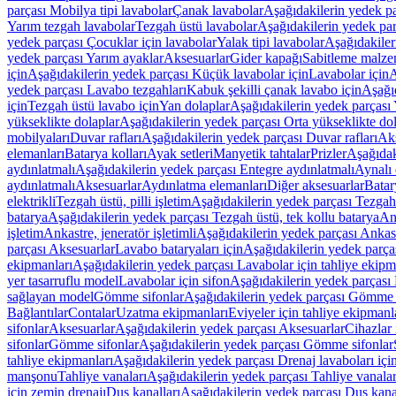
parçası Mobilya tipi lavabolar
Çanak lavabolar
Aşağıdakilerin yedek p
Yarım tezgah lavabolar
Tezgah üstü lavabolar
Aşağıdakilerin yedek par
yedek parçası Çocuklar için lavabolar
Yalak tipi lavabolar
Aşağıdakiler
yedek parçası Yarım ayaklar
Aksesuarlar
Gider kapağı
Sabitleme malze
için
Aşağıdakilerin yedek parçası Küçük lavabolar için
Lavabolar için
A
yedek parçası Lavabo tezgahları
Kabuk şekilli çanak lavabo için
Aşağıd
için
Tezgah üstü lavabo için
Yan dolaplar
Aşağıdakilerin yedek parçası 
yükseklikte dolaplar
Aşağıdakilerin yedek parçası Orta yükseklikte do
mobilyaları
Duvar rafları
Aşağıdakilerin yedek parçası Duvar rafları
Aks
elemanları
Batarya kolları
Ayak setleri
Manyetik tahtalar
Prizler
Aşağıdak
aydınlatmalı
Aşağıdakilerin yedek parçası Entegre aydınlatmalı
Aynalı 
aydınlatmalı
Aksesuarlar
Aydınlatma elemanları
Diğer aksesuarlar
Batar
elektrikli
Tezgah üstü, pilli işletim
Aşağıdakilerin yedek parçası Tezgah ü
batarya
Aşağıdakilerin yedek parçası Tezgah üstü, tek kollu batarya
Ank
işletim
Ankastre, jeneratör işletimli
Aşağıdakilerin yedek parçası Ankastr
parçası Aksesuarlar
Lavabo bataryaları için
Aşağıdakilerin yedek parças
ekipmanları
Aşağıdakilerin yedek parçası Lavabolar için tahliye ekipm
yer tasarruflu model
Lavabolar için sifon
Aşağıdakilerin yedek parçası 
sağlayan model
Gömme sifonlar
Aşağıdakilerin yedek parçası Gömme 
Bağlantılar
Contalar
Uzatma ekipmanları
Eviyeler için tahliye ekipmanl
sifonlar
Aksesuarlar
Aşağıdakilerin yedek parçası Aksesuarlar
Cihazlar 
sifonlar
Gömme sifonlar
Aşağıdakilerin yedek parçası Gömme sifonlar
tahliye ekipmanları
Aşağıdakilerin yedek parçası Drenaj lavaboları içi
manşonu
Tahliye vanaları
Aşağıdakilerin yedek parçası Tahliye vanalar
için zemin drenajı
Duş kanalları
Aşağıdakilerin yedek parçası Duş kana