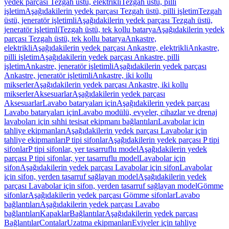
yedek parçası Tezgah üstü, elektrikli
Tezgah üstü, pilli
işletim
Aşağıdakilerin yedek parçası Tezgah üstü, pilli işletim
Tezgah
üstü, jeneratör işletimli
Aşağıdakilerin yedek parçası Tezgah üstü,
jeneratör işletimli
Tezgah üstü, tek kollu batarya
Aşağıdakilerin yedek
parçası Tezgah üstü, tek kollu batarya
Ankastre,
elektrikli
Aşağıdakilerin yedek parçası Ankastre, elektrikli
Ankastre,
pilli işletim
Aşağıdakilerin yedek parçası Ankastre, pilli
işletim
Ankastre, jeneratör işletimli
Aşağıdakilerin yedek parçası
Ankastre, jeneratör işletimli
Ankastre, iki kollu
mikserler
Aşağıdakilerin yedek parçası Ankastre, iki kollu
mikserler
Aksesuarlar
Aşağıdakilerin yedek parçası
Aksesuarlar
Lavabo bataryaları için
Aşağıdakilerin yedek parçası
Lavabo bataryaları için
Lavabo modülü, evyeler, cihazlar ve drenaj
lavaboları için sıhhi tesisat ekipmanı bağlantıları
Lavabolar için
tahliye ekipmanları
Aşağıdakilerin yedek parçası Lavabolar için
tahliye ekipmanları
P tipi sifonlar
Aşağıdakilerin yedek parçası P tipi
sifonlar
P tipi sifonlar, yer tasarruflu model
Aşağıdakilerin yedek
parçası P tipi sifonlar, yer tasarruflu model
Lavabolar için
sifon
Aşağıdakilerin yedek parçası Lavabolar için sifon
Lavabolar
için sifon, yerden tasarruf sağlayan model
Aşağıdakilerin yedek
parçası Lavabolar için sifon, yerden tasarruf sağlayan model
Gömme
sifonlar
Aşağıdakilerin yedek parçası Gömme sifonlar
Lavabo
bağlantıları
Aşağıdakilerin yedek parçası Lavabo
bağlantıları
Kapaklar
Bağlantılar
Aşağıdakilerin yedek parçası
Bağlantılar
Contalar
Uzatma ekipmanları
Eviyeler için tahliye