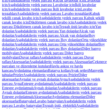
için
Aşağıdakilerin yedek parçası Küçük lavabolar için
Lavabolar
için
Aşağıdakilerin yedek parçası Lavabolar için
İkili lavabolar
için
Aşağıdakilerin yedek parçası İkili lavabolar için
Lavabo
tezgahları
Aşağıdakilerin yedek parçası Lavabo tezgahları
Kabuk
şekilli çanak lavabo için
Aşağıdakilerin yedek parçası Kabuk şekilli
çanak lavabo için
Dikdörtgen çanak lavabo için
Aşağıdakilerin yedek
parçası Dikdörtgen çanak lavabo için
Tezgah üstü lavabo için
Yan
dolaplar
Aşağıdakilerin yedek parçası Yan dolaplar
Alçak yan
dolaplar
Aşağıdakilerin yedek parçası Alçak yan dolaplar
Boy
dolapları
Aşağıdakilerin yedek parçası Boy dolapları
Orta yükseklikte
dolaplar
Aşağıdakilerin yedek parçası Orta yükseklikte dolaplar
Boy
dolapları
Aşağıdakilerin yedek parçası Boy dolapları
Diğer banyo
mobilyaları
Aşağıdakilerin yedek parçası Diğer banyo
mobilyaları
Duvar rafları
Aşağıdakilerin yedek parçası Duvar
rafları
Aksesuarlar
Aşağıdakilerin yedek parçası Aksesuarlar
Çekmece
parçaları ve düzenleme kutuları
Havlu askısı ve havlu
kancası
Aydınlatma elemanları
Batarya kolları
Ayak setleri
Manyetik
tahtalar
Prizler
Aşağıdakilerin yedek parçası Prizler
Diğer
aksesuarlar
Aynalar ve aynalı dolaplar
Ayna
Aşağıdakilerin yedek
parçası Ayna
Entegre aydınlatmalı
Aşağıdakilerin yedek parçası
Entegre aydınlatmalı
Aynalı dolaplar
Aşağıdakilerin yedek parçası
Aynalı dolaplar
Entegre aydınlatmalı
Aşağıdakilerin yedek parçası
Entegre aydınlatmalı
Aksesuarlar
Aydınlatma elemanları
Diğer
aksesuarlar
Bataryalar
Lavabo bataryaları
Aşağıdakilerin yedek
parçası Lavabo bataryaları
Tezgah üstü, elektrikli
Aşağıdakilerin