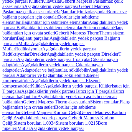
yedek parçası Kilitler
Kılavuzlar
Geberit Mapress Paslanmaz çelik
aksesuarları
Aşağıdakilerin yedek parçası Geberit Mapress
Paslanmaz çelik aksesuarları
Bağlantılar için izolasyonlar
Borular ve
bağlantı parçaları için contalar
Borular için sabitleme
elemanları
Bağlantılar için sabitleme elemanları
Aşağıdakilerin yedek
parçası Bağlantılar için sabitleme elemanları
Sistem contaları
Flanş
bağlantıları için cıvata setleri
Geberit Mapress Therm
Therm sistem
boruları
Bağlantı parçaları
Aşağıdakilerin yedek parçası Bağlantı
parçaları
Muflar
Aşağıdakilerin yedek parçası
Muflar
Redüksiyonlar
Aşağıdakilerin yedek parçası
Redüksiyonlar
Dirsekler
Aşağıdakilerin yedek parçası Dirsekler
T
parçalar
Aşağıdakilerin yedek parçası T parçalar
Çıkarılamayan
adaptörler
Aşağıdakilerin yedek parçası Çıkarılamayan
adaptörler
Adaptörler ve bağlantılar, sökülebilir
Aşağıdakilerin yedek
parçası Adaptörler ve bağlantılar, sökülebilir
Eksenel
kompensatörler
Aşağıdakilerin yedek parçası Eksenel
kompensatörler
Kilitler
Aşağıdakilerin yedek parçası Kilitler
Isıtıcı için
T parçalar
Aşağıdakilerin yedek parçası Isıtıcı için T parçalar
Isıtıcı
eleman bağlantıları
Aşağıdakilerin yedek parçası Isıtıcı eleman
bağlantıları
Geberit Mapress Therm aksesuarları
Sistem contaları
Flanş
bağlantıları için cıvata setleri
Borular için sabitleme
elemanları
Geberit Mapress Karbon Çeliği
Geberit Mapress Karbon
Çeliği
Aşağıdakilerin yedek parçası Geberit Mapress Karbon
Çeliği
Sistem boruları 1.0034
Sistem boruları 1.0215
Boru
nipelleri
Muflar
Aşağıdakilerin yedek parçası