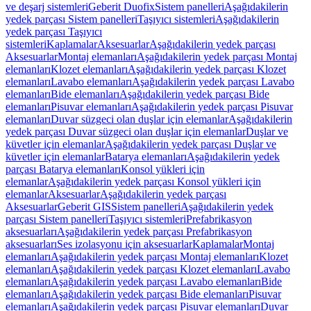
ve deşarj sistemleri
Geberit Duofix
Sistem panelleri
Aşağıdakilerin
yedek parçası Sistem panelleri
Taşıyıcı sistemleri
Aşağıdakilerin
yedek parçası Taşıyıcı
sistemleri
Kaplamalar
Aksesuarlar
Aşağıdakilerin yedek parçası
Aksesuarlar
Montaj elemanları
Aşağıdakilerin yedek parçası Montaj
elemanları
Klozet elemanları
Aşağıdakilerin yedek parçası Klozet
elemanları
Lavabo elemanları
Aşağıdakilerin yedek parçası Lavabo
elemanları
Bide elemanları
Aşağıdakilerin yedek parçası Bide
elemanları
Pisuvar elemanları
Aşağıdakilerin yedek parçası Pisuvar
elemanları
Duvar süzgeci olan duşlar için elemanlar
Aşağıdakilerin
yedek parçası Duvar süzgeci olan duşlar için elemanlar
Duşlar ve
küvetler için elemanlar
Aşağıdakilerin yedek parçası Duşlar ve
küvetler için elemanlar
Batarya elemanları
Aşağıdakilerin yedek
parçası Batarya elemanları
Konsol yükleri için
elemanlar
Aşağıdakilerin yedek parçası Konsol yükleri için
elemanlar
Aksesuarlar
Aşağıdakilerin yedek parçası
Aksesuarlar
Geberit GIS
Sistem panelleri
Aşağıdakilerin yedek
parçası Sistem panelleri
Taşıyıcı sistemleri
Prefabrikasyon
aksesuarları
Aşağıdakilerin yedek parçası Prefabrikasyon
aksesuarları
Ses izolasyonu için aksesuarlar
Kaplamalar
Montaj
elemanları
Aşağıdakilerin yedek parçası Montaj elemanları
Klozet
elemanları
Aşağıdakilerin yedek parçası Klozet elemanları
Lavabo
elemanları
Aşağıdakilerin yedek parçası Lavabo elemanları
Bide
elemanları
Aşağıdakilerin yedek parçası Bide elemanları
Pisuvar
elemanları
Aşağıdakilerin yedek parçası Pisuvar elemanları
Duvar