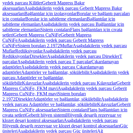
yedek parçası Kilitler
Geberit Mapress Bakır
aksesuarları
Aşağıdakilerin yedek parçası Geberit Mapress Bakır
aksesuarları
Bağlantılar için izolasyonlar
Borular ve bağlantı parçaları
için contalar
Borular için sabitleme elemanları
Bağlantılar için
sabitleme elemanları
Aşağıdakilerin yedek parçası Bağlantılar için
sabitleme elemanları
Sistem contaları
Flanş bağlantıları için cıvata
setleri
Geberit Mapress CuNiFe
Geberit Mapress
CuNiFe
Aşağıdakilerin yedek parçası Geberit Mapress
CuNiFe
Sistem boruları 2.1972
Muflar
Aşağıdakilerin yedek parçası
Muflar
Redüksiyonlar
Aşağıdakilerin yedek parçası
Redüksiyonlar
Dirsekler
Aşağıdakilerin yedek parçası Dirsekler
T
parçalar
Aşağıdakilerin yedek parçası T parçalar
Çıkarılamayan
adaptörler
Aşağıdakilerin yedek parçası Çıkarılamayan
adaptörler
Adaptörler ve bağlantılar, sökülebilir
Aşağıdakilerin yedek
parçası Adaptörler ve bağlantılar,
sökülebilir
Kılavuzlar
Aşağıdakilerin yedek parçası Kılavuzlar
Geberit
Mapress CuNiFe, FKM mavi
Aşağıdakilerin yedek parçası Geberit
Mapress CuNiFe, FKM mavi
Sistem boruları
2.1972
Dirsekler
Adaptörler ve bağlantılar, sökülebilir
Aşağıdakilerin
yedek parçası Adaptörler ve bağlantılar, sökülebilir
Kılavuzlar
Geberit
Mapress CuNiFe aksesuarları
Sistem contaları
Flanş bağlantıları için
cıvata setleri
Geberit hijyen sistemi
Hijyenik deşarjlı rezervuar ve
klozet deşarj kontrol aksesuarları
Aşağıdakilerin yedek parçası
Hijyenik deşarjlı rezervuar ve klozet deşarj kontrol aksesuarları
Güç
üniteleri
Aşağıdakilerin yedek parçası Güç üniteleri
Ağ