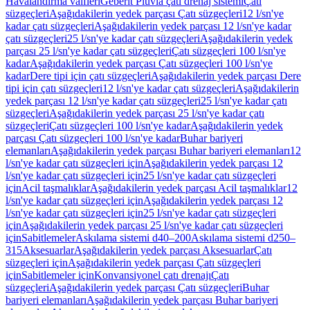
Havalandırma valfleri
Geberit Pluvia çatı drenaj sistemi
Çatı
süzgeçleri
Aşağıdakilerin yedek parçası Çatı süzgeçleri
12 l/sn'ye
kadar çatı süzgeçleri
Aşağıdakilerin yedek parçası 12 l/sn'ye kadar
çatı süzgeçleri
25 l/sn'ye kadar çatı süzgeçleri
Aşağıdakilerin yedek
parçası 25 l/sn'ye kadar çatı süzgeçleri
Çatı süzgeçleri 100 l/sn'ye
kadar
Aşağıdakilerin yedek parçası Çatı süzgeçleri 100 l/sn'ye
kadar
Dere tipi için çatı süzgeçleri
Aşağıdakilerin yedek parçası Dere
tipi için çatı süzgeçleri
12 l/sn'ye kadar çatı süzgeçleri
Aşağıdakilerin
yedek parçası 12 l/sn'ye kadar çatı süzgeçleri
25 l/sn'ye kadar çatı
süzgeçleri
Aşağıdakilerin yedek parçası 25 l/sn'ye kadar çatı
süzgeçleri
Çatı süzgeçleri 100 l/sn'ye kadar
Aşağıdakilerin yedek
parçası Çatı süzgeçleri 100 l/sn'ye kadar
Buhar bariyeri
elemanları
Aşağıdakilerin yedek parçası Buhar bariyeri elemanları
12
l/sn'ye kadar çatı süzgeçleri için
Aşağıdakilerin yedek parçası 12
l/sn'ye kadar çatı süzgeçleri için
25 l/sn'ye kadar çatı süzgeçleri
için
Acil taşmalıklar
Aşağıdakilerin yedek parçası Acil taşmalıklar
12
l/sn'ye kadar çatı süzgeçleri için
Aşağıdakilerin yedek parçası 12
l/sn'ye kadar çatı süzgeçleri için
25 l/sn'ye kadar çatı süzgeçleri
için
Aşağıdakilerin yedek parçası 25 l/sn'ye kadar çatı süzgeçleri
için
Sabitlemeler
Askılama sistemi d40–200
Askılama sistemi d250–
315
Aksesuarlar
Aşağıdakilerin yedek parçası Aksesuarlar
Çatı
süzgeçleri için
Aşağıdakilerin yedek parçası Çatı süzgeçleri
için
Sabitlemeler için
Konvansiyonel çatı drenajı
Çatı
süzgeçleri
Aşağıdakilerin yedek parçası Çatı süzgeçleri
Buhar
bariyeri elemanları
Aşağıdakilerin yedek parçası Buhar bariyeri