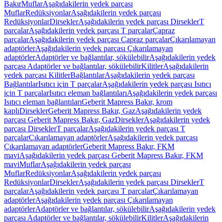
Bakır
Muflar
Aşağıdakilerin yedek parçası
Muflar
Redüksiyonlar
Aşağıdakilerin yedek parçası
Redüksiyonlar
Dirsekler
Aşağıdakilerin yedek parçası Dirsekler
T
parçalar
Aşağıdakilerin yedek parçası T parçalar
Çapraz
parçalar
Aşağıdakilerin yedek parçası Çapraz parçalar
Çıkarılamayan
adaptörler
Aşağıdakilerin yedek parçası Çıkarılamayan
adaptörler
Adaptörler ve bağlantılar, sökülebilir
Aşağıdakilerin yedek
parçası Adaptörler ve bağlantılar, sökülebilir
Kilitler
Aşağıdakilerin
yedek parçası Kilitler
Bağlantılar
Aşağıdakilerin yedek parçası
Bağlantılar
Isıtıcı için T parçalar
Aşağıdakilerin yedek parçası Isıtıcı
için T parçalar
Isıtıcı eleman bağlantıları
Aşağıdakilerin yedek parçası
Isıtıcı eleman bağlantıları
Geberit Mapress Bakır, krom
kaplı
Dirsekler
Geberit Mapress Bakır, Gaz
Aşağıdakilerin yedek
parçası Geberit Mapress Bakır, Gaz
Dirsekler
Aşağıdakilerin yedek
parçası Dirsekler
T parçalar
Aşağıdakilerin yedek parçası T
parçalar
Çıkarılamayan adaptörler
Aşağıdakilerin yedek parçası
Çıkarılamayan adaptörler
Geberit Mapress Bakır, FKM
mavi
Aşağıdakilerin yedek parçası Geberit Mapress Bakır, FKM
mavi
Muflar
Aşağıdakilerin yedek parçası
Muflar
Redüksiyonlar
Aşağıdakilerin yedek parçası
Redüksiyonlar
Dirsekler
Aşağıdakilerin yedek parçası Dirsekler
T
parçalar
Aşağıdakilerin yedek parçası T parçalar
Çıkarılamayan
adaptörler
Aşağıdakilerin yedek parçası Çıkarılamayan
adaptörler
Adaptörler ve bağlantılar, sökülebilir
Aşağıdakilerin yedek
parçası Adaptörler ve bağlantılar, sökülebilir
Kilitler
Aşağıdakilerin