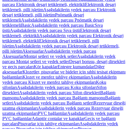
parçası Elektronik deşarj tetiklemeli, elektrikli
Elektronik deşarj
tetiklemeli, pilli işletim
Aşağıdakilerin yedek parçası Elektronik
deşarj tetiklemeli, pilli işletim
Pnömatik deşarj
tetiklemeli
Aşağıdakilerin yedek parçası Pnömatik deşarj
tetiklemeli
Basic
Aşağıdakilerin yedek parçası Basic
Sıva
üstü
Aşağıdakilerin yedek parçası Sıva üstü
Elektronik deşarj
tetiklemeli, elektrikli
Aşağıdakilerin yedek parçası Elektronik deşarj
tetiklemeli, elektrikli
Elektronik deşarj tetiklemeli, pilli
işletim
Aşağıdakilerin yedek parçası Elektronik deşarj tetiklemeli,
pilli işletim
Aksesuarlar
Aşağıdakilerin yedek parçası
Aksesuarlar
Montaj setleri ve yedek setler
Aşağıdakilerin yedek
parçası Montaj setleri ve yedek setler
Deşarj borusu, deşarj dirsekleri
ve geçiş parçaları
Kör kapaklar
Entegre kumandalar
Diğer
aksesuarlar
Klozetler, pisuvarlar ve bideler için sıhhi tesisat ekipmanı
bağlantıları
Klozet ve menfez tahliye ekipmanları
Aşağıdakilerin
yedek parçası Klozet ve menfez tahliye ekipmanları
Koku
sifonları
Aşağıdakilerin yedek parçası Koku sifonları
Sifon
dirsekleri
Aşağıdakilerin yedek parçası Sifon dirsekleri
Bağlantı
manşonu
Aşağıdakilerin yedek parçası Bağlantı manşonu
Bağlantı
setleri
Aşağıdakilerin yedek parçası Bağlantı setleri
Rezervuar dirseği
uzatma ekipmanları
Aşağıdakilerin yedek parçası Rezervuar dirseği
uzatma ekipmanları
PVC bağlantılar
Aşağıdakilerin yedek parçası
PVC bağlantılar
Adaptör contalar ve kapaklar
Geçiş ve bağlantı
parçaları
Pisuvarlar için tahliye ekipmanları
Aşağıdakilerin yedek
parçası Pisuvarlar için tahliye ekipmanları
Pisuvar