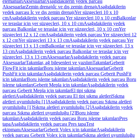
elemanları
Aksesuarlar
Aşağıdakilerin yedek parçası
Aksesuarlar
Zemin drenajı
İç ve dış zemin drenajı
Aşağıdakilerin
yedek parçası İç ve dış zemin drenajı
Yer süzgeçleri 10 x 10
cm
Aşağıdakilerin yedek parçası Yer süzgeçleri 10 x 10 cm
Balkonlar
ve teraslar için yer süzgeçleri, 10 x 10 cm
Aşağıdakilerin yedek
parçası Balkonlar ve teraslar için yer süzgeçleri, 10 x 10 cm
Yer
süzgeçleri 12 x 12 cm
Aşağıdakilerin yedek parçası Yer süzgeçleri 12
x 12 cm
Yer süzgeçleri 13 x 13 cm
Aşağıdakilerin yedek parçası Yer
süzgeçleri 13 x 13 cm
Balkonlar ve teraslar için yer süzgeçleri, 13 x
13 cm
Aşağıdakilerin yedek parçası Balkonlar ve teraslar için yer
süzgeçleri, 13 x 13 cm
Aksesuarlar
Aşağıdakilerin yedek parçası
Aksesuarlar
Takımlar, ağ bileşenleri ve yazılım
Takımlar
Geberit
FlowFit için takımlar
Boru işleme takımları
Aksesuarlar
Geberit
PushFit için takımlar
Aşağıdakilerin yedek parçası Geberit PushFit
için takımlar
Boru işleme takımları
Aşağıdakilerin yedek parçası Boru
işleme takımları
Geberit Mepla için takımlar
Aşağıdakilerin yedek
parçası Geberit Mepla için takımlar
El tipi sıkma
aletleri
Aşağıdakilerin yedek parçası El tipi sıkma aletleri
Sıkma
aletleri uyumluluğu [1]
Aşağıdakilerin yedek parçası Sıkma aletleri
uyumluluğu [1]
Sıkma aletleri uyumluluğu [2]
Aşağıdakilerin yedek
parçası Sıkma aletleri uyumluluğu [2]
Boru işleme
takımları
Aşağıdakilerin yedek parçası Boru işleme takımları
Pres
tapa
Aşağıdakilerin yedek parçası Pres tapa
Test
ekipmanı
Aksesuarlar
Geberit Volex için takımlar
Aşağıdakilerin
yedek parçası Geberit Volex için takımlar
Sıkma aletleri uyumluluğu