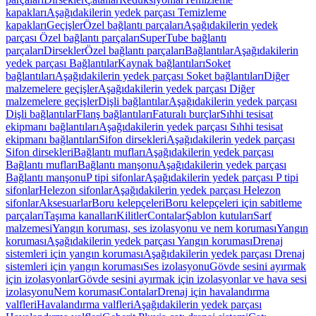
kapakları
Aşağıdakilerin yedek parçası Temizleme
kapakları
Geçişler
Özel bağlantı parçaları
Aşağıdakilerin yedek
parçası Özel bağlantı parçaları
SuperTube bağlantı
parçaları
Dirsekler
Özel bağlantı parçaları
Bağlantılar
Aşağıdakilerin
yedek parçası Bağlantılar
Kaynak bağlantıları
Soket
bağlantıları
Aşağıdakilerin yedek parçası Soket bağlantıları
Diğer
malzemelere geçişler
Aşağıdakilerin yedek parçası Diğer
malzemelere geçişler
Dişli bağlantılar
Aşağıdakilerin yedek parçası
Dişli bağlantılar
Flanş bağlantıları
Faturalı burçlar
Sıhhi tesisat
ekipmanı bağlantıları
Aşağıdakilerin yedek parçası Sıhhi tesisat
ekipmanı bağlantıları
Sifon dirsekleri
Aşağıdakilerin yedek parçası
Sifon dirsekleri
Bağlantı mufları
Aşağıdakilerin yedek parçası
Bağlantı mufları
Bağlantı manşonu
Aşağıdakilerin yedek parçası
Bağlantı manşonu
P tipi sifonlar
Aşağıdakilerin yedek parçası P tipi
sifonlar
Helezon sifonlar
Aşağıdakilerin yedek parçası Helezon
sifonlar
Aksesuarlar
Boru kelepçeleri
Boru kelepçeleri için sabitleme
parçaları
Taşıma kanalları
Kilitler
Contalar
Şablon kutuları
Sarf
malzemesi
Yangın koruması, ses izolasyonu ve nem koruması
Yangın
koruması
Aşağıdakilerin yedek parçası Yangın koruması
Drenaj
sistemleri için yangın koruması
Aşağıdakilerin yedek parçası Drenaj
sistemleri için yangın koruması
Ses izolasyonu
Gövde sesini ayırmak
için izolasyonlar
Gövde sesini ayırmak için izolasyonlar ve hava sesi
izolasyonu
Nem koruması
Contalar
Drenaj için havalandırma
valfleri
Havalandırma valfleri
Aşağıdakilerin yedek parçası