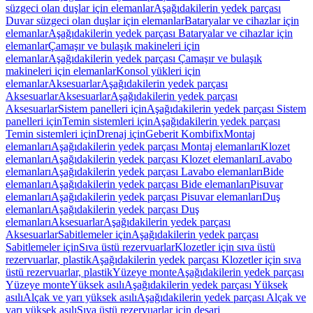
süzgeci olan duşlar için elemanlar
Aşağıdakilerin yedek parçası
Duvar süzgeci olan duşlar için elemanlar
Bataryalar ve cihazlar için
elemanlar
Aşağıdakilerin yedek parçası Bataryalar ve cihazlar için
elemanlar
Çamaşır ve bulaşık makineleri için
elemanlar
Aşağıdakilerin yedek parçası Çamaşır ve bulaşık
makineleri için elemanlar
Konsol yükleri için
elemanlar
Aksesuarlar
Aşağıdakilerin yedek parçası
Aksesuarlar
Aksesuarlar
Aşağıdakilerin yedek parçası
Aksesuarlar
Sistem panelleri için
Aşağıdakilerin yedek parçası Sistem
panelleri için
Temin sistemleri için
Aşağıdakilerin yedek parçası
Temin sistemleri için
Drenaj için
Geberit Kombifix
Montaj
elemanları
Aşağıdakilerin yedek parçası Montaj elemanları
Klozet
elemanları
Aşağıdakilerin yedek parçası Klozet elemanları
Lavabo
elemanları
Aşağıdakilerin yedek parçası Lavabo elemanları
Bide
elemanları
Aşağıdakilerin yedek parçası Bide elemanları
Pisuvar
elemanları
Aşağıdakilerin yedek parçası Pisuvar elemanları
Duş
elemanları
Aşağıdakilerin yedek parçası Duş
elemanları
Aksesuarlar
Aşağıdakilerin yedek parçası
Aksesuarlar
Sabitlemeler için
Aşağıdakilerin yedek parçası
Sabitlemeler için
Sıva üstü rezervuarlar
Klozetler için sıva üstü
rezervuarlar, plastik
Aşağıdakilerin yedek parçası Klozetler için sıva
üstü rezervuarlar, plastik
Yüzeye monte
Aşağıdakilerin yedek parçası
Yüzeye monte
Yüksek asılı
Aşağıdakilerin yedek parçası Yüksek
asılı
Alçak ve yarı yüksek asılı
Aşağıdakilerin yedek parçası Alçak ve
yarı yüksek asılı
Sıva üstü rezervuarlar için deşarj