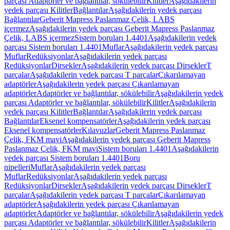
parçası Adaptörler ve bağlantılar, sökülebilir
Kilitler
Aşağıdakilerin
yedek parçası Kilitler
Bağlantılar
Aşağıdakilerin yedek parçası
Bağlantılar
Geberit Mapress Paslanmaz Çelik, LABS
içermez
Aşağıdakilerin yedek parçası Geberit Mapress Paslanmaz
Çelik, LABS içermez
Sistem boruları 1.4401
Aşağıdakilerin yedek
parçası Sistem boruları 1.4401
Muflar
Aşağıdakilerin yedek parçası
Muflar
Redüksiyonlar
Aşağıdakilerin yedek parçası
Redüksiyonlar
Dirsekler
Aşağıdakilerin yedek parçası Dirsekler
T
parçalar
Aşağıdakilerin yedek parçası T parçalar
Çıkarılamayan
adaptörler
Aşağıdakilerin yedek parçası Çıkarılamayan
adaptörler
Adaptörler ve bağlantılar, sökülebilir
Aşağıdakilerin yedek
parçası Adaptörler ve bağlantılar, sökülebilir
Kilitler
Aşağıdakilerin
yedek parçası Kilitler
Bağlantılar
Aşağıdakilerin yedek parçası
Bağlantılar
Eksenel kompensatörler
Aşağıdakilerin yedek parçası
Eksenel kompensatörler
Kılavuzlar
Geberit Mapress Paslanmaz
Çelik, FKM mavi
Aşağıdakilerin yedek parçası Geberit Mapress
Paslanmaz Çelik, FKM mavi
Sistem boruları 1.4401
Aşağıdakilerin
yedek parçası Sistem boruları 1.4401
Boru
nipelleri
Muflar
Aşağıdakilerin yedek parçası
Muflar
Redüksiyonlar
Aşağıdakilerin yedek parçası
Redüksiyonlar
Dirsekler
Aşağıdakilerin yedek parçası Dirsekler
T
parçalar
Aşağıdakilerin yedek parçası T parçalar
Çıkarılamayan
adaptörler
Aşağıdakilerin yedek parçası Çıkarılamayan
adaptörler
Adaptörler ve bağlantılar, sökülebilir
Aşağıdakilerin yedek
parçası Adaptörler ve bağlantılar, sökülebilir
Kilitler
Aşağıdakilerin