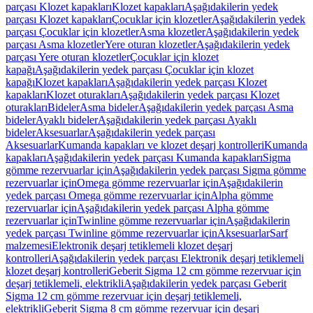
parçası Klozet kapakları
Klozet kapakları
Aşağıdakilerin yedek
parçası Klozet kapakları
Çocuklar için klozetler
Aşağıdakilerin yedek
parçası Çocuklar için klozetler
Asma klozetler
Aşağıdakilerin yedek
parçası Asma klozetler
Yere oturan klozetler
Aşağıdakilerin yedek
parçası Yere oturan klozetler
Çocuklar için klozet
kapağı
Aşağıdakilerin yedek parçası Çocuklar için klozet
kapağı
Klozet kapakları
Aşağıdakilerin yedek parçası Klozet
kapakları
Klozet oturakları
Aşağıdakilerin yedek parçası Klozet
oturakları
Bideler
Asma bideler
Aşağıdakilerin yedek parçası Asma
bideler
Ayaklı bideler
Aşağıdakilerin yedek parçası Ayaklı
bideler
Aksesuarlar
Aşağıdakilerin yedek parçası
Aksesuarlar
Kumanda kapakları ve klozet deşarj kontrolleri
Kumanda
kapakları
Aşağıdakilerin yedek parçası Kumanda kapakları
Sigma
gömme rezervuarlar için
Aşağıdakilerin yedek parçası Sigma gömme
rezervuarlar için
Omega gömme rezervuarlar için
Aşağıdakilerin
yedek parçası Omega gömme rezervuarlar için
Alpha gömme
rezervuarlar için
Aşağıdakilerin yedek parçası Alpha gömme
rezervuarlar için
Twinline gömme rezervuarlar için
Aşağıdakilerin
yedek parçası Twinline gömme rezervuarlar için
Aksesuarlar
Sarf
malzemesi
Elektronik deşarj tetiklemeli klozet deşarj
kontrolleri
Aşağıdakilerin yedek parçası Elektronik deşarj tetiklemeli
klozet deşarj kontrolleri
Geberit Sigma 12 cm gömme rezervuar için
deşarj tetiklemeli, elektrikli
Aşağıdakilerin yedek parçası Geberit
Sigma 12 cm gömme rezervuar için deşarj tetiklemeli,
elektrikli
Geberit Sigma 8 cm gömme rezervuar için deşarj