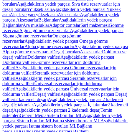
boruları
Aşağıdakilerin yedek parçası Sıva üstü rezervuarlar için
deşarj boruları
Yüksek asılı
Aşağıdakilerin yedek parçası Yüksek
asılı
Alçak ve yarı yüksek asılı
Aksesuarlar
Aşağıdakilerin yedek
parçası Aksesuarlar
Bağlantılar
Aşağıdakilerin yedek parçası
Bağlantılar
Ara musluklar
Adaptör contalar
Sarf malzemesi
Gömme
rezervuar
Sigma gömme rezervuarlar
Aşağıdakilerin yedek parçası
Sigma gömme rezervuarlar
Omega gömme
rezervuarlar
Aşağıdakilerin yedek parçası Omega gömme
rezervuarlar
Alpha gömme rezervuarlar
Aşağıdakilerin yedek parçası
Alpha gömme rezervuarlar
Deşarj boruları
Aksesuarlar
Doldurma ve
deşarj valfleri
Doldurma valfleri
Aşağıdakilerin yedek parçası
Doldurma valfleri
Gömme rezervuarlar için doldurma
valfleri
Aşağıdakilerin yedek parçası Gömme rezervuarlar için
doldurma valfleri
Seramik rezervuarlar için doldurma
valfleri
Aşağıdakilerin yedek parçası Seramik rezervuarlar için
doldurma valfleri
Üniversal rezervuarlar için doldurma
valfleri
Aşağıdakilerin yedek parçası Üniversal rezervuarlar için
doldurma valfleri
Deşarj valfleri
Aşağıdakilerin yedek parçası Deşarj
valfleri
2 kademeli deşarj
Aşağıdakilerin yedek parçası 2 kademeli
deşarj
İç takımlar
Aşağıdakilerin yedek parçası İç takımlar
2 kademeli
deşarj
Aşağıdakilerin yedek parçası 2 kademeli deşarj
Temin
sistemleri
Geberit Mepla
Sistem boruları ML
Aşağıdakilerin yedek
parçası Sistem boruları ML
Isıtma sistem boruları ML
Aşağıdakilerin
yedek parçası Isıtma sistem boruları ML
Bağlantı
parçaları
Aşağıdakilerin yedek parçası Bağlantı