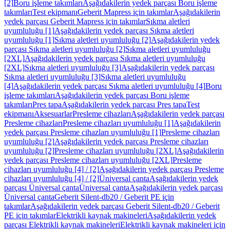
[2]
Boru işleme takımları
Aşağıdakilerin yedek parçası Boru işleme
takımları
Test ekipmanı
Geberit Mapress için takımlar
Aşağıdakilerin
yedek parçası Geberit Mapress için takımlar
Sıkma aletleri
uyumluluğu [1]
Aşağıdakilerin yedek parçası Sıkma aletleri
uyumluluğu [1]
Sıkma aletleri uyumluluğu [2]
Aşağıdakilerin yedek
parçası Sıkma aletleri uyumluluğu [2]
Sıkma aletleri uyumluluğu
[2XL]
Aşağıdakilerin yedek parçası Sıkma aletleri uyumluluğu
[2XL]
Sıkma aletleri uyumluluğu [3]
Aşağıdakilerin yedek parçası
Sıkma aletleri uyumluluğu [3]
Sıkma aletleri uyumluluğu
[4]
Aşağıdakilerin yedek parçası Sıkma aletleri uyumluluğu [4]
Boru
işleme takımları
Aşağıdakilerin yedek parçası Boru işleme
takımları
Pres tapa
Aşağıdakilerin yedek parçası Pres tapa
Test
ekipmanı
Aksesuarlar
Presleme cihazları
Aşağıdakilerin yedek parçası
Presleme cihazları
Presleme cihazları uyumluluğu [1]
Aşağıdakilerin
yedek parçası Presleme cihazları uyumluluğu [1]
Presleme cihazları
uyumluluğu [2]
Aşağıdakilerin yedek parçası Presleme cihazları
uyumluluğu [2]
Presleme cihazları uyumluluğu [2XL]
Aşağıdakilerin
yedek parçası Presleme cihazları uyumluluğu [2XL]
Presleme
cihazları uyumluluğu [4] / [2]
Aşağıdakilerin yedek parçası Presleme
cihazları uyumluluğu [4] / [2]
Üniversal çanta
Aşağıdakilerin yedek
parçası Üniversal çanta
Üniversal çanta
Aşağıdakilerin yedek parçası
Üniversal çanta
Geberit Silent-db20 / Geberit PE için
takımlar
Aşağıdakilerin yedek parçası Geberit Silent-db20 / Geberit
PE için takımlar
Elektrikli kaynak makineleri
Aşağıdakilerin yedek
parçası Elektrikli kaynak makineleri
Elektrikli kaynak makineleri için