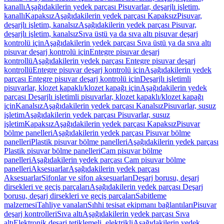
kanallı
Aşağıdakilerin yedek parçası Pisuvarlar, deşarjlı işletim,
kanallı
Kapaksız
Aşağıdakilerin yedek parçası Kapaksız
Pisuvar,
deşarjlı işletim, kanalsız
Aşağıdakilerin yedek parçası Pisuvar,
deşarjlı işletim, kanalsız
Sıva üstü ya da sıva altı pisuvar deşarj
kontrolü için
Aşağıdakilerin yedek parçası Sıva üstü ya da sıva altı
pisuvar deşarj kontrolü için
Entegre pisuvar deşarj
kontrollü
Aşağıdakilerin yedek parçası Entegre pisuvar deşarj
kontrollü
Entegre pisuvar deşarj kontrolü için
Aşağıdakilerin yedek
parçası Entegre pisuvar deşarj kontrolü için
Deşarjlı işletimli
pisuvarlar, klozet kapaklı/klozet kapağı için
Aşağıdakilerin yedek
parçası Deşarjlı işletimli pisuvarlar, klozet kapaklı/klozet kapağı
için
Kanalsız
Aşağıdakilerin yedek parçası Kanalsız
Pisuvarlar, susuz
işletim
Aşağıdakilerin yedek parçası Pisuvarlar, susuz
işletim
Kapaksız
Aşağıdakilerin yedek parçası Kapaksız
Pisuvar
bölme panelleri
Aşağıdakilerin yedek parçası Pisuvar bölme
panelleri
Plastik pisuvar bölme panelleri
Aşağıdakilerin yedek parçası
Plastik pisuvar bölme panelleri
Cam pisuvar bölme
panelleri
Aşağıdakilerin yedek parçası Cam pisuvar bölme
panelleri
Aksesuarlar
Aşağıdakilerin yedek parçası
Aksesuarlar
Sifonlar ve sifon aksesuarları
Deşarj borusu, deşarj
dirsekleri ve geçiş parçaları
Aşağıdakilerin yedek parçası Deşarj
borusu, deşarj dirsekleri ve geçiş parçaları
Sabitleme
malzemesi
Tahliye vanaları
Sıhhi tesisat ekipmanı bağlantıları
Pisuvar
deşarj kontrolleri
Sıva altı
Aşağıdakilerin yedek parçası Sıva
altı
Elektronik deşarj tetiklemeli, elektrikli
Aşağıdakilerin yedek