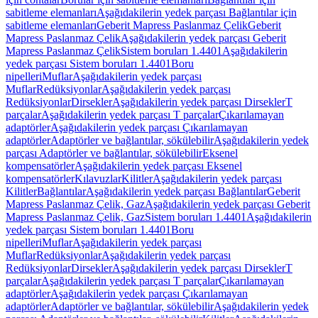
sabitleme elemanları
Aşağıdakilerin yedek parçası Bağlantılar için
sabitleme elemanları
Geberit Mapress Paslanmaz Çelik
Geberit
Mapress Paslanmaz Çelik
Aşağıdakilerin yedek parçası Geberit
Mapress Paslanmaz Çelik
Sistem boruları 1.4401
Aşağıdakilerin
yedek parçası Sistem boruları 1.4401
Boru
nipelleri
Muflar
Aşağıdakilerin yedek parçası
Muflar
Redüksiyonlar
Aşağıdakilerin yedek parçası
Redüksiyonlar
Dirsekler
Aşağıdakilerin yedek parçası Dirsekler
T
parçalar
Aşağıdakilerin yedek parçası T parçalar
Çıkarılamayan
adaptörler
Aşağıdakilerin yedek parçası Çıkarılamayan
adaptörler
Adaptörler ve bağlantılar, sökülebilir
Aşağıdakilerin yedek
parçası Adaptörler ve bağlantılar, sökülebilir
Eksenel
kompensatörler
Aşağıdakilerin yedek parçası Eksenel
kompensatörler
Kılavuzlar
Kilitler
Aşağıdakilerin yedek parçası
Kilitler
Bağlantılar
Aşağıdakilerin yedek parçası Bağlantılar
Geberit
Mapress Paslanmaz Çelik, Gaz
Aşağıdakilerin yedek parçası Geberit
Mapress Paslanmaz Çelik, Gaz
Sistem boruları 1.4401
Aşağıdakilerin
yedek parçası Sistem boruları 1.4401
Boru
nipelleri
Muflar
Aşağıdakilerin yedek parçası
Muflar
Redüksiyonlar
Aşağıdakilerin yedek parçası
Redüksiyonlar
Dirsekler
Aşağıdakilerin yedek parçası Dirsekler
T
parçalar
Aşağıdakilerin yedek parçası T parçalar
Çıkarılamayan
adaptörler
Aşağıdakilerin yedek parçası Çıkarılamayan
adaptörler
Adaptörler ve bağlantılar, sökülebilir
Aşağıdakilerin yedek