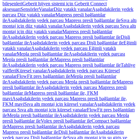
bileşenleri
Geberit hijyen sistemi için Geberit Connect
aksesuarı
Sensörler
Vanalar
Düz yataklı vanalar
Aşağıdakilerin yedek
parçası Düz yataklı vanalar
Mapress presli bağlantılar
ile
Aşağıdakilerin yedek parçası Mapress presli bağlantılar ile
Sıva altı
montaj için düz yataklı vanalar
Aşağıdakilerin yedek parçası Sıva altı
montaj için düz yataklı vanalar
Mapress presli bağlantılar
ile
Aşağıdakilerin yedek parçası Mapress presli bağlantılar ile
Dişli
bağlantılar ile
Aşağıdakilerin yedek parçası Dişli bağlantılar ile
Eğimli
yataklı vanalar
Aşağıdakilerin yedek parçası Eğimli yataklı
vanalar
Mepla presli bağlantılar ile
Aşağıdakilerin yedek parçası
Mepla presli bağlantılar ile
Mapress presli bağlantılar
ile
Aşağıdakilerin yedek parçası Mapress presli bağlantılar ile
Tahliye
valfleri
Küresel vanalar
Aşağıdakilerin yedek parçası Küresel
vanalar
FlowFit pres bağlantıları ile
Mepla presli bağlantılar
ile
Aşağıdakilerin yedek parçası Mepla presli bağlantılar ile
Mapress
presli bağlantılar ile
Aşağıdakilerin yedek parçası Mapress presli
bağlantılar ile
Mapress presli bağlantılar ile, FKM
mavi
Aşağıdakilerin yedek parçası Mapress presli bağlantılar ile,
FKM mavi
Sıva altı montaj için küresel vanalar
Aşağıdakilerin yedek
parçası Sıva altı montaj için küresel vanalar
FlowFit pres bağlantıları
ile
Mepla presli bağlantılar ile
Aşağıdakilerin yedek parçası Mepla
presli bağlantılar ile
Volex presli bağlantılar ile
Compact bağlantılar
ile
Mapress presli bağlantılar ile
Aşağıdakilerin yedek parçası
Mapress presli bağlantılar ile
Dişli bağlantılar ile
Aşağıdakilerin
yedek parçası Dişli bağlantılar ile
Sıva altı montaj için su giriş ve