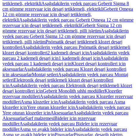
tetiklemeli, elektrikli
Aşağıdakilerin yedek parçası Geberit Sigma 8
cm gömme rezervuar için deşarj tetiklemeli, elektrikli
Geberit Omega
12 cm gömme rezervuar için deşarj tetiklemeli,
elektrikli
Aşağıdakilerin yedek parçası Geberit Omega 12 cm gömme
rezervuar için deşarj tetiklemeli, elektrikli
Geberit Sigma 12 cm
gömme rezervuar için deşarj tetiklemeli, pilli işletim
Aşağıdakilerin
yedek parçası Geberit Sigma 12 cm gömme rezervuar için deşarj
tetiklemeli, pilli işletim
Pnömatik deşarj tetiklemeli klozet deşarj
kontrolleri
Aşağıdakilerin yedek parçası Pnömatik deşarj tetiklemeli
klozet deşarj kontrolleri
2 kademeli deşarj için
Aşağıdakilerin yedek
parçası 2 kademeli deşarj için
1 kademeli deşarj için
Aşağıdakilerin
yedek parçası 1 kademeli deşarj için
Klozet deşarj kontrolleri için
aksesuarlar
Aşağıdakilerin yedek parçası Klozet deşarj kontrolleri
için aksesuarlar
Montaj setleri
Aşağıdakilerin yedek parçası Montaj
setleri
Elektronik deşarj tetiklemeli klozet deşarj kontrolleri
için
Aşağıdakilerin yedek parçası Elektronik deşarj tetiklemeli klozet
deşarj kontrolleri için
Geberit Monolith sıhhi modüller
Klozetler
rezervuar modülleri
Aşağıdakilerin yedek parçası Klozetler rezervuar
modülleri
Asma klozetler için
Aşağıdakilerin yedek parçası Asma
klozetler için
Yere oturan klozetler için
Aşağıdakilerin yedek parçası
Yere oturan klozetler için
Aksesuarlar
Aşağıdakilerin yedek parçası
Aksesuarlar
Sarf malzemesi
Bideler için rezervuar
modüller
Aşağıdakilerin yedek parçası Bideler için rezervuar
modüller
Asma ve ayaklı bideler için
Aşağıdakilerin yedek parçası
Asma ve ayaklı bideler için
Pisuvarlar
Pisuvarlar, deşarjlı işletim,