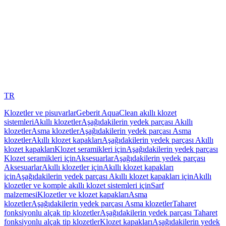
TR
Klozetler ve pisuvarlar
Geberit AquaClean akıllı klozet
sistemleri
Akıllı klozetler
Aşağıdakilerin yedek parçası Akıllı
klozetler
Asma klozetler
Aşağıdakilerin yedek parçası Asma
klozetler
Akıllı klozet kapakları
Aşağıdakilerin yedek parçası Akıllı
klozet kapakları
Klozet seramikleri için
Aşağıdakilerin yedek parçası
Klozet seramikleri için
Aksesuarlar
Aşağıdakilerin yedek parçası
Aksesuarlar
Akıllı klozetler için
Akıllı klozet kapakları
için
Aşağıdakilerin yedek parçası Akıllı klozet kapakları için
Akıllı
klozetler ve komple akıllı klozet sistemleri için
Sarf
malzemesi
Klozetler ve klozet kapakları
Asma
klozetler
Aşağıdakilerin yedek parçası Asma klozetler
Taharet
fonksiyonlu alçak tip klozetler
Aşağıdakilerin yedek parçası Taharet
fonksiyonlu alçak tip klozetler
Klozet kapakları
Aşağıdakilerin yedek