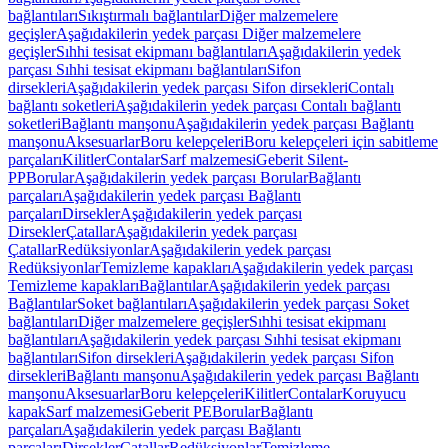
bağlantıları
Sıkıştırmalı bağlantılar
Diğer malzemelere
geçişler
Aşağıdakilerin yedek parçası Diğer malzemelere
geçişler
Sıhhi tesisat ekipmanı bağlantıları
Aşağıdakilerin yedek
parçası Sıhhi tesisat ekipmanı bağlantıları
Sifon
dirsekleri
Aşağıdakilerin yedek parçası Sifon dirsekleri
Contalı
bağlantı soketleri
Aşağıdakilerin yedek parçası Contalı bağlantı
soketleri
Bağlantı manşonu
Aşağıdakilerin yedek parçası Bağlantı
manşonu
Aksesuarlar
Boru kelepçeleri
Boru kelepçeleri için sabitleme
parçaları
Kilitler
Contalar
Sarf malzemesi
Geberit Silent-
PP
Borular
Aşağıdakilerin yedek parçası Borular
Bağlantı
parçaları
Aşağıdakilerin yedek parçası Bağlantı
parçaları
Dirsekler
Aşağıdakilerin yedek parçası
Dirsekler
Çatallar
Aşağıdakilerin yedek parçası
Çatallar
Redüksiyonlar
Aşağıdakilerin yedek parçası
Redüksiyonlar
Temizleme kapakları
Aşağıdakilerin yedek parçası
Temizleme kapakları
Bağlantılar
Aşağıdakilerin yedek parçası
Bağlantılar
Soket bağlantıları
Aşağıdakilerin yedek parçası Soket
bağlantıları
Diğer malzemelere geçişler
Sıhhi tesisat ekipmanı
bağlantıları
Aşağıdakilerin yedek parçası Sıhhi tesisat ekipmanı
bağlantıları
Sifon dirsekleri
Aşağıdakilerin yedek parçası Sifon
dirsekleri
Bağlantı manşonu
Aşağıdakilerin yedek parçası Bağlantı
manşonu
Aksesuarlar
Boru kelepçeleri
Kilitler
Contalar
Koruyucu
kapak
Sarf malzemesi
Geberit PE
Borular
Bağlantı
parçaları
Aşağıdakilerin yedek parçası Bağlantı
parçaları
Dirsekler
Çatallar
Redüksiyonlar
Temizleme