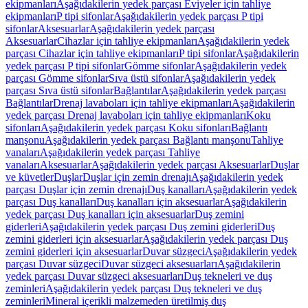
ekipmanları
Aşağıdakilerin yedek parçası Eviyeler için tahliye
ekipmanları
P tipi sifonlar
Aşağıdakilerin yedek parçası P tipi
sifonlar
Aksesuarlar
Aşağıdakilerin yedek parçası
Aksesuarlar
Cihazlar için tahliye ekipmanları
Aşağıdakilerin yedek
parçası Cihazlar için tahliye ekipmanları
P tipi sifonlar
Aşağıdakilerin
yedek parçası P tipi sifonlar
Gömme sifonlar
Aşağıdakilerin yedek
parçası Gömme sifonlar
Sıva üstü sifonlar
Aşağıdakilerin yedek
parçası Sıva üstü sifonlar
Bağlantılar
Aşağıdakilerin yedek parçası
Bağlantılar
Drenaj lavaboları için tahliye ekipmanları
Aşağıdakilerin
yedek parçası Drenaj lavaboları için tahliye ekipmanları
Koku
sifonları
Aşağıdakilerin yedek parçası Koku sifonları
Bağlantı
manşonu
Aşağıdakilerin yedek parçası Bağlantı manşonu
Tahliye
vanaları
Aşağıdakilerin yedek parçası Tahliye
vanaları
Aksesuarlar
Aşağıdakilerin yedek parçası Aksesuarlar
Duşlar
ve küvetler
Duşlar
Duşlar için zemin drenajı
Aşağıdakilerin yedek
parçası Duşlar için zemin drenajı
Duş kanalları
Aşağıdakilerin yedek
parçası Duş kanalları
Duş kanalları için aksesuarlar
Aşağıdakilerin
yedek parçası Duş kanalları için aksesuarlar
Duş zemini
giderleri
Aşağıdakilerin yedek parçası Duş zemini giderleri
Duş
zemini giderleri için aksesuarlar
Aşağıdakilerin yedek parçası Duş
zemini giderleri için aksesuarlar
Duvar süzgeci
Aşağıdakilerin yedek
parçası Duvar süzgeci
Duvar süzgeci aksesuarları
Aşağıdakilerin
yedek parçası Duvar süzgeci aksesuarları
Duş tekneleri ve duş
zeminleri
Aşağıdakilerin yedek parçası Duş tekneleri ve duş
zeminleri
Mineral içerikli malzemeden üretilmiş duş