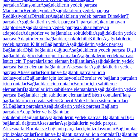
parçaları
Manşonlar
Aşağıdakilerin yedek parçası
Manşonlar
Redüksiyonlar
Aşağıdakilerin yedek parçası
Redüksiyonlar
Dirsekler
Aşağıdakilerin yedek parçası Dirsekler
T
parçalar
Aşağıdakilerin yedek parçası T parçalar
Çıkarılamayan
adaptörler
Aşağıdakilerin yedek parçası Çıkarılamayan
adaptörler
Adaptörler ve bağlantılar, sökülebilir
Aşağıdakilerin yedek
parçası Adaptörler ve bağlantılar, sökülebilir
Kilitler
Aşağıdakilerin
yedek parçası Kilitler
Bağlantılar
Aşağıdakilerin yedek parçası
Bağlantılar
Dişli bağlantılı dağıtıcı
Aşağıdakilerin yedek parçası Dişli
bağlantılı dağıtıcı
Isıtıcı için T parçalar
Aşağıdakilerin yedek parçası
Isıtıcı için T parçalar
Isıtıcı eleman bağlantıları
Aşağıdakilerin yedek
parçası Isıtıcı eleman bağlantıları
Aksesuarlar
Aşağıdakilerin yedek
parçası Aksesuarlar
Borular ve bağlantı parçaları için
izolasyonlar
Bağlantılar için izolasyonlar
Borular ve bağlantı parçaları
için contalar
Bağlantılar için contalar
Borular için sabitleme
elemanları
Bağlantılar için sabitleme elemanları
Aşağıdakilerin yedek
parçası Bağlantılar için sabitleme elemanları
Sistem contaları
Flanş
bağlantıları için cıvata setleri
Geberit Volex
Isıtma sistem boruları
SL
Bağlantı parçaları
Aşağıdakilerin yedek parçası Bağlantı
parçaları
Adaptörler ve bağlantılar,
sökülebilir
Bağlantılar
Aşağıdakilerin yedek parçası Bağlantılar
Dişli
bağlantılı dağıtıcı
Aksesuarlar
Aşağıdakilerin yedek parçası
Aksesuarlar
Borular ve bağlantı parçaları için izolasyonlar
Bağlantılar
için izolasyonlar
Borular ve bağlantı parçaları için contalar
Bağlantılar
için contalar
Borular için sabitleme elemanları
Bağlantılar için