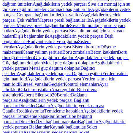
dağıtım üniteleri
Aşağıdakilerin yedek parçası Sıva altı montaj için su
giriş ve dağıtım üniteleri
Compact bağlantılar ile
Aşağıdakilerin yedek
parçası Compact bağlantılar ile
Çek valfler
Aşağıdakilerin yedek
parçası Çek valfler
Mapress presli bağlantılar ile
Aşağıdakilerin yedek
parçası Mapress presli bağlantılar ile
Sıva altı montaj için su sayacı
hatları
Aşağıdakilerin yedek parçası Sıva altı montaj için su sayacı
hatları
Dişli bağlantılar ile
Aşağıdakilerin yedek parçası Dişli
bağlantılar ile
Radyant ısıtma ve soğutma
Sistem
boruları
Aşağıdakilerin yedek parçası Sistem boruları
Döşeme
malzemesi
Kenar yalıtım şeritleri
Boru zımbaları
Beton katkıları
Boru
dirseği destekleri
Güç dağıtım dolapları
Aşağıdakilerin yedek parçası
Güç dağıtım dolapları
Metal güç dağıtım dolapları
Aşağıdakilerin
yedek parçası Metal güç dağıtım dolapları
Dağıtıcı
çeşitleri
Aşağıdakilerin yedek parçası Dağıtıcı çeşitleri
Yerden ısıtma
için manifold
Aşağıdakilerin yedek parçası Yerden ısıtma için
manifold
Küresel vanalar
Geçişler
Kontrol elemanları
Ayar
tahrikleri
Oda termostatları
Ana regülatör
Bina drenaj
sistemleri
Geberit Silent-db20
Borular
Bağlantı
parçaları
Aşağıdakilerin yedek parçası Bağlantı
parçaları
Dirsekler
Çatallar
Aşağıdakilerin yedek parçası
Çatallar
Redüksiyonlar
Temizleme kapakları
Aşağıdakilerin yedek
parçası Temizleme kapakları
SuperTube bağlantı
parçaları
Dirsekler
Özel bağlantı parçaları
Bağlantılar
Aşağıdakilerin
yedek parçası Bağlantılar
Kaynak bağlantıları
Soket
bağlantıları
Aşağıdakilerin yedek parçası Soket