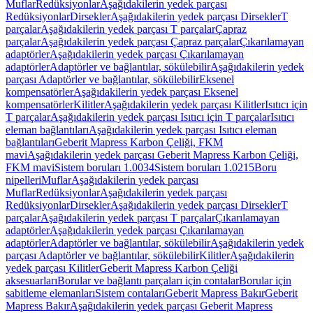
Muflar
Redüksiyonlar
Aşağıdakilerin yedek parçası
Redüksiyonlar
Dirsekler
Aşağıdakilerin yedek parçası Dirsekler
T
parçalar
Aşağıdakilerin yedek parçası T parçalar
Çapraz
parçalar
Aşağıdakilerin yedek parçası Çapraz parçalar
Çıkarılamayan
adaptörler
Aşağıdakilerin yedek parçası Çıkarılamayan
adaptörler
Adaptörler ve bağlantılar, sökülebilir
Aşağıdakilerin yedek
parçası Adaptörler ve bağlantılar, sökülebilir
Eksenel
kompensatörler
Aşağıdakilerin yedek parçası Eksenel
kompensatörler
Kilitler
Aşağıdakilerin yedek parçası Kilitler
Isıtıcı için
T parçalar
Aşağıdakilerin yedek parçası Isıtıcı için T parçalar
Isıtıcı
eleman bağlantıları
Aşağıdakilerin yedek parçası Isıtıcı eleman
bağlantıları
Geberit Mapress Karbon Çeliği, FKM
mavi
Aşağıdakilerin yedek parçası Geberit Mapress Karbon Çeliği,
FKM mavi
Sistem boruları 1.0034
Sistem boruları 1.0215
Boru
nipelleri
Muflar
Aşağıdakilerin yedek parçası
Muflar
Redüksiyonlar
Aşağıdakilerin yedek parçası
Redüksiyonlar
Dirsekler
Aşağıdakilerin yedek parçası Dirsekler
T
parçalar
Aşağıdakilerin yedek parçası T parçalar
Çıkarılamayan
adaptörler
Aşağıdakilerin yedek parçası Çıkarılamayan
adaptörler
Adaptörler ve bağlantılar, sökülebilir
Aşağıdakilerin yedek
parçası Adaptörler ve bağlantılar, sökülebilir
Kilitler
Aşağıdakilerin
yedek parçası Kilitler
Geberit Mapress Karbon Çeliği
aksesuarları
Borular ve bağlantı parçaları için contalar
Borular için
sabitleme elemanları
Sistem contaları
Geberit Mapress Bakır
Geberit
Mapress Bakır
Aşağıdakilerin yedek parçası Geberit Mapress