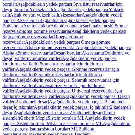
boruları
Aşağıdakilerin yedek parçası Sıva üstü rezervuarlar için
deşarj boruları
Yüksek asılı
Aşağıdakilerin yedek parçası Yüksek
asılı
Alçak ve yarı yüksek asılı
Aksesuarlar
Aşağıdakilerin yedek
parçası Aksesuarlar
Bağlantılar
Aşağıdakilerin yedek parçası
Bağlantılar
Ara musluklar
Adaptör contalar
Sarf malzemesi
Gömme
rezervuar
Sigma gömme rezervuarlar
Aşağıdakilerin yedek parçası
Sigma gömme rezervuarlar
Omega gömme
rezervuarlar
Aşağıdakilerin yedek parçası Omega gömme
rezervuarlar
Alpha gömme rezervuarlar
Aşağıdakilerin yedek parçası
Alpha gömme rezervuarlar
Deşarj boruları
Aksesuarlar
Doldurma ve
deşarj valfleri
Doldurma valfleri
Aşağıdakilerin yedek parçası
Doldurma valfleri
Gömme rezervuarlar için doldurma
valfleri
Aşağıdakilerin yedek parçası Gömme rezervuarlar için
doldurma valfleri
Seramik rezervuarlar için doldurma
valfleri
Aşağıdakilerin yedek parçası Seramik rezervuarlar için
doldurma valfleri
Üniversal rezervuarlar için doldurma
valfleri
Aşağıdakilerin yedek parçası Üniversal rezervuarlar için
doldurma valfleri
Deşarj valfleri
Aşağıdakilerin yedek parçası Deşarj
valfleri
2 kademeli deşarj
Aşağıdakilerin yedek parçası 2 kademeli
deşarj
İç takımlar
Aşağıdakilerin yedek parçası İç takımlar
2 kademeli
deşarj
Aşağıdakilerin yedek parçası 2 kademeli deşarj
Temin
sistemleri
Geberit Mepla
Sistem boruları ML
Aşağıdakilerin yedek
parçası Sistem boruları ML
Isıtma sistem boruları ML
Aşağıdakilerin
yedek parçası Isıtma sistem boruları ML
Bağlantı
parçaları
Aşağıdakilerin yedek parçası Bağlantı