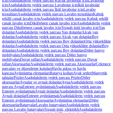
için
Aşağıdakilerin yedek parçası Küçük lavabolar için
Lavabolar
için
Aşağıdakilerin yedek parçası Lavabolar için
İkili lavabolar
için
Aşağıdakilerin yedek parçası İkili lavabolar için
Lavabo
tezgahları
Aşağıdakilerin yedek parçası Lavabo tezgahları
Kabuk
şekilli çanak lavabo için
Aşağıdakilerin yedek parçası Kabuk şekilli
çanak lavabo için
Dikdörtgen çanak lavabo için
Aşağıdakilerin yedek
parçası Dikdörtgen çanak lavabo için
Tezgah üstü lavabo için
Yan
dolaplar
Aşağıdakilerin yedek parçası Yan dolaplar
Alçak yan
dolaplar
Aşağıdakilerin yedek parçası Alçak yan dolaplar
Boy
dolapları
Aşağıdakilerin yedek parçası Boy dolapları
Orta yükseklikte
dolaplar
Aşağıdakilerin yedek parçası Orta yükseklikte dolaplar
Boy
dolapları
Aşağıdakilerin yedek parçası Boy dolapları
Diğer banyo
mobilyaları
Aşağıdakilerin yedek parçası Diğer banyo
mobilyaları
Duvar rafları
Aşağıdakilerin yedek parçası Duvar
rafları
Aksesuarlar
Aşağıdakilerin yedek parçası Aksesuarlar
Çekmece
parçaları ve düzenleme kutuları
Havlu askısı ve havlu
kancası
Aydınlatma elemanları
Batarya kolları
Ayak setleri
Manyetik
tahtalar
Prizler
Aşağıdakilerin yedek parçası Prizler
Diğer
aksesuarlar
Aynalar ve aynalı dolaplar
Ayna
Aşağıdakilerin yedek
parçası Ayna
Entegre aydınlatmalı
Aşağıdakilerin yedek parçası
Entegre aydınlatmalı
Aynalı dolaplar
Aşağıdakilerin yedek parçası
Aynalı dolaplar
Entegre aydınlatmalı
Aşağıdakilerin yedek parçası
Entegre aydınlatmalı
Aksesuarlar
Aydınlatma elemanları
Diğer
aksesuarlar
Bataryalar
Lavabo bataryaları
Aşağıdakilerin yedek
parçası Lavabo bataryaları
Tezgah üstü, elektrikli
Aşağıdakilerin