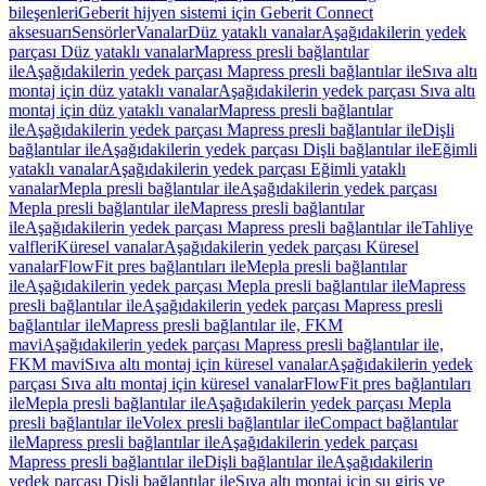
bileşenleri
Geberit hijyen sistemi için Geberit Connect
aksesuarı
Sensörler
Vanalar
Düz yataklı vanalar
Aşağıdakilerin yedek
parçası Düz yataklı vanalar
Mapress presli bağlantılar
ile
Aşağıdakilerin yedek parçası Mapress presli bağlantılar ile
Sıva altı
montaj için düz yataklı vanalar
Aşağıdakilerin yedek parçası Sıva altı
montaj için düz yataklı vanalar
Mapress presli bağlantılar
ile
Aşağıdakilerin yedek parçası Mapress presli bağlantılar ile
Dişli
bağlantılar ile
Aşağıdakilerin yedek parçası Dişli bağlantılar ile
Eğimli
yataklı vanalar
Aşağıdakilerin yedek parçası Eğimli yataklı
vanalar
Mepla presli bağlantılar ile
Aşağıdakilerin yedek parçası
Mepla presli bağlantılar ile
Mapress presli bağlantılar
ile
Aşağıdakilerin yedek parçası Mapress presli bağlantılar ile
Tahliye
valfleri
Küresel vanalar
Aşağıdakilerin yedek parçası Küresel
vanalar
FlowFit pres bağlantıları ile
Mepla presli bağlantılar
ile
Aşağıdakilerin yedek parçası Mepla presli bağlantılar ile
Mapress
presli bağlantılar ile
Aşağıdakilerin yedek parçası Mapress presli
bağlantılar ile
Mapress presli bağlantılar ile, FKM
mavi
Aşağıdakilerin yedek parçası Mapress presli bağlantılar ile,
FKM mavi
Sıva altı montaj için küresel vanalar
Aşağıdakilerin yedek
parçası Sıva altı montaj için küresel vanalar
FlowFit pres bağlantıları
ile
Mepla presli bağlantılar ile
Aşağıdakilerin yedek parçası Mepla
presli bağlantılar ile
Volex presli bağlantılar ile
Compact bağlantılar
ile
Mapress presli bağlantılar ile
Aşağıdakilerin yedek parçası
Mapress presli bağlantılar ile
Dişli bağlantılar ile
Aşağıdakilerin
yedek parçası Dişli bağlantılar ile
Sıva altı montaj için su giriş ve