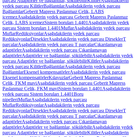
parçası Adaptörler ve bağlantılar, sökülebilir
Kilitler
Aşağıdakilerin
yedek parçası Kilitler
Bağlantılar
Aşağıdakilerin yedek parçası
Bağlantılar
Geberit Mapress Paslanmaz Çelik, LABS
içermez
Aşağıdakilerin yedek parçası Geberit Mapress Paslanmaz
Çelik, LABS içermez
Sistem boruları 1.4401
Aşağıdakilerin yedek
parçası Sistem boruları 1.4401
Muflar
Aşağıdakilerin yedek parçası
Muflar
Redüksiyonlar
Aşağıdakilerin yedek parçası
Redüksiyonlar
Dirsekler
Aşağıdakilerin yedek parçası Dirsekler
T
parçalar
Aşağıdakilerin yedek parçası T parçalar
Çıkarılamayan
adaptörler
Aşağıdakilerin yedek parçası Çıkarılamayan
adaptörler
Adaptörler ve bağlantılar, sökülebilir
Aşağıdakilerin yedek
parçası Adaptörler ve bağlantılar, sökülebilir
Kilitler
Aşağıdakilerin
yedek parçası Kilitler
Bağlantılar
Aşağıdakilerin yedek parçası
Bağlantılar
Eksenel kompensatörler
Aşağıdakilerin yedek parçası
Eksenel kompensatörler
Kılavuzlar
Geberit Mapress Paslanmaz
Çelik, FKM mavi
Aşağıdakilerin yedek parçası Geberit Mapress
Paslanmaz Çelik, FKM mavi
Sistem boruları 1.4401
Aşağıdakilerin
yedek parçası Sistem boruları 1.4401
Boru
nipelleri
Muflar
Aşağıdakilerin yedek parçası
Muflar
Redüksiyonlar
Aşağıdakilerin yedek parçası
Redüksiyonlar
Dirsekler
Aşağıdakilerin yedek parçası Dirsekler
T
parçalar
Aşağıdakilerin yedek parçası T parçalar
Çıkarılamayan
adaptörler
Aşağıdakilerin yedek parçası Çıkarılamayan
adaptörler
Adaptörler ve bağlantılar, sökülebilir
Aşağıdakilerin yedek
parçası Adaptörler ve bağlantılar, sökülebilir
Kilitler
Aşağıdakilerin