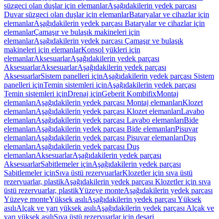
süzgeci olan duşlar için elemanlar
Aşağıdakilerin yedek parçası
Duvar süzgeci olan duşlar için elemanlar
Bataryalar ve cihazlar için
elemanlar
Aşağıdakilerin yedek parçası Bataryalar ve cihazlar için
elemanlar
Çamaşır ve bulaşık makineleri için
elemanlar
Aşağıdakilerin yedek parçası Çamaşır ve bulaşık
makineleri için elemanlar
Konsol yükleri için
elemanlar
Aksesuarlar
Aşağıdakilerin yedek parçası
Aksesuarlar
Aksesuarlar
Aşağıdakilerin yedek parçası
Aksesuarlar
Sistem panelleri için
Aşağıdakilerin yedek parçası Sistem
panelleri için
Temin sistemleri için
Aşağıdakilerin yedek parçası
Temin sistemleri için
Drenaj için
Geberit Kombifix
Montaj
elemanları
Aşağıdakilerin yedek parçası Montaj elemanları
Klozet
elemanları
Aşağıdakilerin yedek parçası Klozet elemanları
Lavabo
elemanları
Aşağıdakilerin yedek parçası Lavabo elemanları
Bide
elemanları
Aşağıdakilerin yedek parçası Bide elemanları
Pisuvar
elemanları
Aşağıdakilerin yedek parçası Pisuvar elemanları
Duş
elemanları
Aşağıdakilerin yedek parçası Duş
elemanları
Aksesuarlar
Aşağıdakilerin yedek parçası
Aksesuarlar
Sabitlemeler için
Aşağıdakilerin yedek parçası
Sabitlemeler için
Sıva üstü rezervuarlar
Klozetler için sıva üstü
rezervuarlar, plastik
Aşağıdakilerin yedek parçası Klozetler için sıva
üstü rezervuarlar, plastik
Yüzeye monte
Aşağıdakilerin yedek parçası
Yüzeye monte
Yüksek asılı
Aşağıdakilerin yedek parçası Yüksek
asılı
Alçak ve yarı yüksek asılı
Aşağıdakilerin yedek parçası Alçak ve
yarı yüksek asılı
Sıva üstü rezervuarlar için deşarj