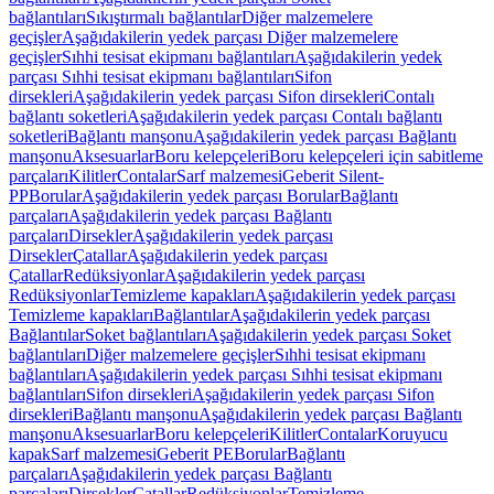
bağlantıları
Sıkıştırmalı bağlantılar
Diğer malzemelere
geçişler
Aşağıdakilerin yedek parçası Diğer malzemelere
geçişler
Sıhhi tesisat ekipmanı bağlantıları
Aşağıdakilerin yedek
parçası Sıhhi tesisat ekipmanı bağlantıları
Sifon
dirsekleri
Aşağıdakilerin yedek parçası Sifon dirsekleri
Contalı
bağlantı soketleri
Aşağıdakilerin yedek parçası Contalı bağlantı
soketleri
Bağlantı manşonu
Aşağıdakilerin yedek parçası Bağlantı
manşonu
Aksesuarlar
Boru kelepçeleri
Boru kelepçeleri için sabitleme
parçaları
Kilitler
Contalar
Sarf malzemesi
Geberit Silent-
PP
Borular
Aşağıdakilerin yedek parçası Borular
Bağlantı
parçaları
Aşağıdakilerin yedek parçası Bağlantı
parçaları
Dirsekler
Aşağıdakilerin yedek parçası
Dirsekler
Çatallar
Aşağıdakilerin yedek parçası
Çatallar
Redüksiyonlar
Aşağıdakilerin yedek parçası
Redüksiyonlar
Temizleme kapakları
Aşağıdakilerin yedek parçası
Temizleme kapakları
Bağlantılar
Aşağıdakilerin yedek parçası
Bağlantılar
Soket bağlantıları
Aşağıdakilerin yedek parçası Soket
bağlantıları
Diğer malzemelere geçişler
Sıhhi tesisat ekipmanı
bağlantıları
Aşağıdakilerin yedek parçası Sıhhi tesisat ekipmanı
bağlantıları
Sifon dirsekleri
Aşağıdakilerin yedek parçası Sifon
dirsekleri
Bağlantı manşonu
Aşağıdakilerin yedek parçası Bağlantı
manşonu
Aksesuarlar
Boru kelepçeleri
Kilitler
Contalar
Koruyucu
kapak
Sarf malzemesi
Geberit PE
Borular
Bağlantı
parçaları
Aşağıdakilerin yedek parçası Bağlantı
parçaları
Dirsekler
Çatallar
Redüksiyonlar
Temizleme