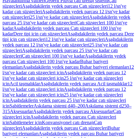
Havalandırma valfleri
Geberit Pluvia çatı drenaj sistemi
Çatı
süzgeçleri
Aşağıdakilerin yedek parçası Çatı süzgeçleri
12 l/sn'ye
kadar çatı süzgeçleri
Aşağıdakilerin yedek parçası 12 l/sn'ye kadar
çatı süzgeçleri
25 l/sn'ye kadar çatı süzgeçleri
Aşağıdakilerin yedek
parçası 25 l/sn'ye kadar çatı süzgeçleri
Çatı süzgeçleri 100 l/sn'ye
kadar
Aşağıdakilerin yedek parçası Çatı süzgeçleri 100 l/sn'ye
kadar
Dere tipi için çatı süzgeçleri
Aşağıdakilerin yedek parçası Dere
tipi için çatı süzgeçleri
12 l/sn'ye kadar çatı süzgeçleri
Aşağıdakilerin
yedek parçası 12 l/sn'ye kadar çatı süzgeçleri
25 l/sn'ye kadar çatı
süzgeçleri
Aşağıdakilerin yedek parçası 25 l/sn'ye kadar çatı
süzgeçleri
Çatı süzgeçleri 100 l/sn'ye kadar
Aşağıdakilerin yedek
parçası Çatı süzgeçleri 100 l/sn'ye kadar
Buhar bariyeri
elemanları
Aşağıdakilerin yedek parçası Buhar bariyeri elemanları
12
l/sn'ye kadar çatı süzgeçleri için
Aşağıdakilerin yedek parçası 12
l/sn'ye kadar çatı süzgeçleri için
25 l/sn'ye kadar çatı süzgeçleri
için
Acil taşmalıklar
Aşağıdakilerin yedek parçası Acil taşmalıklar
12
l/sn'ye kadar çatı süzgeçleri için
Aşağıdakilerin yedek parçası 12
l/sn'ye kadar çatı süzgeçleri için
25 l/sn'ye kadar çatı süzgeçleri
için
Aşağıdakilerin yedek parçası 25 l/sn'ye kadar çatı süzgeçleri
için
Sabitlemeler
Askılama sistemi d40–200
Askılama sistemi d250–
315
Aksesuarlar
Aşağıdakilerin yedek parçası Aksesuarlar
Çatı
süzgeçleri için
Aşağıdakilerin yedek parçası Çatı süzgeçleri
için
Sabitlemeler için
Konvansiyonel çatı drenajı
Çatı
süzgeçleri
Aşağıdakilerin yedek parçası Çatı süzgeçleri
Buhar
bariyeri elemanları
Aşağıdakilerin yedek parçası Buhar bariyeri