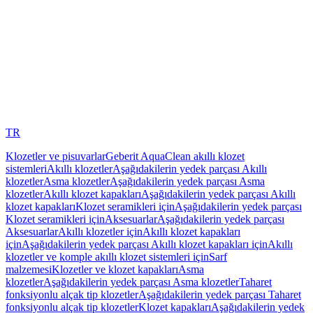
TR
Klozetler ve pisuvarlar
Geberit AquaClean akıllı klozet
sistemleri
Akıllı klozetler
Aşağıdakilerin yedek parçası Akıllı
klozetler
Asma klozetler
Aşağıdakilerin yedek parçası Asma
klozetler
Akıllı klozet kapakları
Aşağıdakilerin yedek parçası Akıllı
klozet kapakları
Klozet seramikleri için
Aşağıdakilerin yedek parçası
Klozet seramikleri için
Aksesuarlar
Aşağıdakilerin yedek parçası
Aksesuarlar
Akıllı klozetler için
Akıllı klozet kapakları
için
Aşağıdakilerin yedek parçası Akıllı klozet kapakları için
Akıllı
klozetler ve komple akıllı klozet sistemleri için
Sarf
malzemesi
Klozetler ve klozet kapakları
Asma
klozetler
Aşağıdakilerin yedek parçası Asma klozetler
Taharet
fonksiyonlu alçak tip klozetler
Aşağıdakilerin yedek parçası Taharet
fonksiyonlu alçak tip klozetler
Klozet kapakları
Aşağıdakilerin yedek