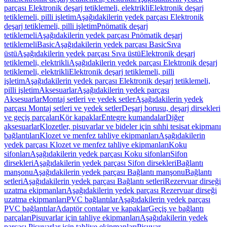
parçası Elektronik deşarj tetiklemeli, elektrikli
Elektronik deşarj
tetiklemeli, pilli işletim
Aşağıdakilerin yedek parçası Elektronik
deşarj tetiklemeli, pilli işletim
Pnömatik deşarj
tetiklemeli
Aşağıdakilerin yedek parçası Pnömatik deşarj
tetiklemeli
Basic
Aşağıdakilerin yedek parçası Basic
Sıva
üstü
Aşağıdakilerin yedek parçası Sıva üstü
Elektronik deşarj
tetiklemeli, elektrikli
Aşağıdakilerin yedek parçası Elektronik deşarj
tetiklemeli, elektrikli
Elektronik deşarj tetiklemeli, pilli
işletim
Aşağıdakilerin yedek parçası Elektronik deşarj tetiklemeli,
pilli işletim
Aksesuarlar
Aşağıdakilerin yedek parçası
Aksesuarlar
Montaj setleri ve yedek setler
Aşağıdakilerin yedek
parçası Montaj setleri ve yedek setler
Deşarj borusu, deşarj dirsekleri
ve geçiş parçaları
Kör kapaklar
Entegre kumandalar
Diğer
aksesuarlar
Klozetler, pisuvarlar ve bideler için sıhhi tesisat ekipmanı
bağlantıları
Klozet ve menfez tahliye ekipmanları
Aşağıdakilerin
yedek parçası Klozet ve menfez tahliye ekipmanları
Koku
sifonları
Aşağıdakilerin yedek parçası Koku sifonları
Sifon
dirsekleri
Aşağıdakilerin yedek parçası Sifon dirsekleri
Bağlantı
manşonu
Aşağıdakilerin yedek parçası Bağlantı manşonu
Bağlantı
setleri
Aşağıdakilerin yedek parçası Bağlantı setleri
Rezervuar dirseği
uzatma ekipmanları
Aşağıdakilerin yedek parçası Rezervuar dirseği
uzatma ekipmanları
PVC bağlantılar
Aşağıdakilerin yedek parçası
PVC bağlantılar
Adaptör contalar ve kapaklar
Geçiş ve bağlantı
parçaları
Pisuvarlar için tahliye ekipmanları
Aşağıdakilerin yedek
parçası Pisuvarlar için tahliye ekipmanları
Pisuvar