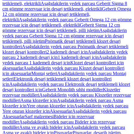
tetiklemeli, elektrikli
Aşağıdakilerin yedek parçası Geberit Sigma 8
cm gömme rezervuar için deşarj tetiklemeli, elektrikli
Geberit Omega
12 cm gömme rezervuar için deşarj tetiklemeli,
elektrikli
Aşağıdakilerin yedek parçası Geberit Omega 12 cm gömme
rezervuar için deşarj tetiklemeli, elektrikli
Geberit Sigma 12 cm
gömme rezervuar için deşarj tetiklemeli, pilli işletim
Aşağıdakilerin
yedek parçası Geberit Sigma 12 cm gömme rezervuar için deşarj
tetiklemeli, pilli işletim
Pnömatik deşarj tetiklemeli klozet deşarj
kontrolleri
Aşağıdakilerin yedek parçası Pnömatik deşarj tetiklemeli
klozet deşarj kontrolleri
2 kademeli deşarj için
Aşağıdakilerin yedek
parçası 2 kademeli deşarj için
1 kademeli deşarj için
Aşağıdakilerin
yedek parçası 1 kademeli deşarj için
Klozet deşarj kontrolleri için
aksesuarlar
Aşağıdakilerin yedek parçası Klozet deşarj kontrolleri
için aksesuarlar
Montaj setleri
Aşağıdakilerin yedek parçası Montaj
setleri
Elektronik deşarj tetiklemeli klozet deşarj kontrolleri
için
Aşağıdakilerin yedek parçası Elektronik deşarj tetiklemeli klozet
deşarj kontrolleri için
Geberit Monolith sıhhi modüller
Klozetler
rezervuar modülleri
Aşağıdakilerin yedek parçası Klozetler rezervuar
modülleri
Asma klozetler için
Aşağıdakilerin yedek parçası Asma
klozetler için
Yere oturan klozetler için
Aşağıdakilerin yedek parçası
Yere oturan klozetler için
Aksesuarlar
Aşağıdakilerin yedek parçası
Aksesuarlar
Sarf malzemesi
Bideler için rezervuar
modüller
Aşağıdakilerin yedek parçası Bideler için rezervuar
modüller
Asma ve ayaklı bideler için
Aşağıdakilerin yedek parçası
Asma ve ayaklı bideler için
Pisuvarlar
Pisuvarlar, deşarjlı işletim,