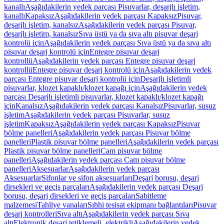
kanallı
Aşağıdakilerin yedek parçası Pisuvarlar, deşarjlı işletim,
kanallı
Kapaksız
Aşağıdakilerin yedek parçası Kapaksız
Pisuvar,
deşarjlı işletim, kanalsız
Aşağıdakilerin yedek parçası Pisuvar,
deşarjlı işletim, kanalsız
Sıva üstü ya da sıva altı pisuvar deşarj
kontrolü için
Aşağıdakilerin yedek parçası Sıva üstü ya da sıva altı
pisuvar deşarj kontrolü için
Entegre pisuvar deşarj
kontrollü
Aşağıdakilerin yedek parçası Entegre pisuvar deşarj
kontrollü
Entegre pisuvar deşarj kontrolü için
Aşağıdakilerin yedek
parçası Entegre pisuvar deşarj kontrolü için
Deşarjlı işletimli
pisuvarlar, klozet kapaklı/klozet kapağı için
Aşağıdakilerin yedek
parçası Deşarjlı işletimli pisuvarlar, klozet kapaklı/klozet kapağı
için
Kanalsız
Aşağıdakilerin yedek parçası Kanalsız
Pisuvarlar, susuz
işletim
Aşağıdakilerin yedek parçası Pisuvarlar, susuz
işletim
Kapaksız
Aşağıdakilerin yedek parçası Kapaksız
Pisuvar
bölme panelleri
Aşağıdakilerin yedek parçası Pisuvar bölme
panelleri
Plastik pisuvar bölme panelleri
Aşağıdakilerin yedek parçası
Plastik pisuvar bölme panelleri
Cam pisuvar bölme
panelleri
Aşağıdakilerin yedek parçası Cam pisuvar bölme
panelleri
Aksesuarlar
Aşağıdakilerin yedek parçası
Aksesuarlar
Sifonlar ve sifon aksesuarları
Deşarj borusu, deşarj
dirsekleri ve geçiş parçaları
Aşağıdakilerin yedek parçası Deşarj
borusu, deşarj dirsekleri ve geçiş parçaları
Sabitleme
malzemesi
Tahliye vanaları
Sıhhi tesisat ekipmanı bağlantıları
Pisuvar
deşarj kontrolleri
Sıva altı
Aşağıdakilerin yedek parçası Sıva
altı
Elektronik deşarj tetiklemeli, elektrikli
Aşağıdakilerin yedek