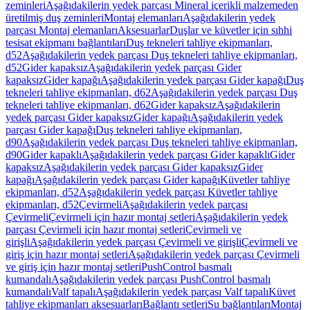
zeminleri
Aşağıdakilerin yedek parçası Mineral içerikli malzemeden
üretilmiş duş zeminleri
Montaj elemanları
Aşağıdakilerin yedek
parçası Montaj elemanları
Aksesuarlar
Duşlar ve küvetler için sıhhi
tesisat ekipmanı bağlantıları
Duş tekneleri tahliye ekipmanları,
d52
Aşağıdakilerin yedek parçası Duş tekneleri tahliye ekipmanları,
d52
Gider kapaksız
Aşağıdakilerin yedek parçası Gider
kapaksız
Gider kapağı
Aşağıdakilerin yedek parçası Gider kapağı
Duş
tekneleri tahliye ekipmanları, d62
Aşağıdakilerin yedek parçası Duş
tekneleri tahliye ekipmanları, d62
Gider kapaksız
Aşağıdakilerin
yedek parçası Gider kapaksız
Gider kapağı
Aşağıdakilerin yedek
parçası Gider kapağı
Duş tekneleri tahliye ekipmanları,
d90
Aşağıdakilerin yedek parçası Duş tekneleri tahliye ekipmanları,
d90
Gider kapaklı
Aşağıdakilerin yedek parçası Gider kapaklı
Gider
kapaksız
Aşağıdakilerin yedek parçası Gider kapaksız
Gider
kapağı
Aşağıdakilerin yedek parçası Gider kapağı
Küvetler tahliye
ekipmanları, d52
Aşağıdakilerin yedek parçası Küvetler tahliye
ekipmanları, d52
Çevirmeli
Aşağıdakilerin yedek parçası
Çevirmeli
Çevirmeli için hazır montaj setleri
Aşağıdakilerin yedek
parçası Çevirmeli için hazır montaj setleri
Çevirmeli ve
girişli
Aşağıdakilerin yedek parçası Çevirmeli ve girişli
Çevirmeli ve
giriş için hazır montaj setleri
Aşağıdakilerin yedek parçası Çevirmeli
ve giriş için hazır montaj setleri
PushControl basmalı
kumandalı
Aşağıdakilerin yedek parçası PushControl basmalı
kumandalı
Valf tapalı
Aşağıdakilerin yedek parçası Valf tapalı
Küvet
tahliye ekipmanları aksesuarları
Bağlantı setleri
Su bağlantıları
Montaj