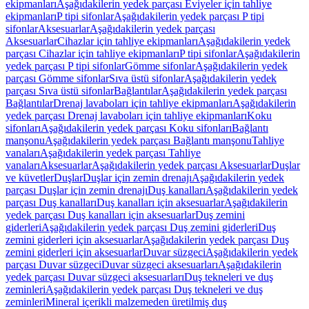
ekipmanları
Aşağıdakilerin yedek parçası Eviyeler için tahliye
ekipmanları
P tipi sifonlar
Aşağıdakilerin yedek parçası P tipi
sifonlar
Aksesuarlar
Aşağıdakilerin yedek parçası
Aksesuarlar
Cihazlar için tahliye ekipmanları
Aşağıdakilerin yedek
parçası Cihazlar için tahliye ekipmanları
P tipi sifonlar
Aşağıdakilerin
yedek parçası P tipi sifonlar
Gömme sifonlar
Aşağıdakilerin yedek
parçası Gömme sifonlar
Sıva üstü sifonlar
Aşağıdakilerin yedek
parçası Sıva üstü sifonlar
Bağlantılar
Aşağıdakilerin yedek parçası
Bağlantılar
Drenaj lavaboları için tahliye ekipmanları
Aşağıdakilerin
yedek parçası Drenaj lavaboları için tahliye ekipmanları
Koku
sifonları
Aşağıdakilerin yedek parçası Koku sifonları
Bağlantı
manşonu
Aşağıdakilerin yedek parçası Bağlantı manşonu
Tahliye
vanaları
Aşağıdakilerin yedek parçası Tahliye
vanaları
Aksesuarlar
Aşağıdakilerin yedek parçası Aksesuarlar
Duşlar
ve küvetler
Duşlar
Duşlar için zemin drenajı
Aşağıdakilerin yedek
parçası Duşlar için zemin drenajı
Duş kanalları
Aşağıdakilerin yedek
parçası Duş kanalları
Duş kanalları için aksesuarlar
Aşağıdakilerin
yedek parçası Duş kanalları için aksesuarlar
Duş zemini
giderleri
Aşağıdakilerin yedek parçası Duş zemini giderleri
Duş
zemini giderleri için aksesuarlar
Aşağıdakilerin yedek parçası Duş
zemini giderleri için aksesuarlar
Duvar süzgeci
Aşağıdakilerin yedek
parçası Duvar süzgeci
Duvar süzgeci aksesuarları
Aşağıdakilerin
yedek parçası Duvar süzgeci aksesuarları
Duş tekneleri ve duş
zeminleri
Aşağıdakilerin yedek parçası Duş tekneleri ve duş
zeminleri
Mineral içerikli malzemeden üretilmiş duş