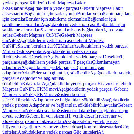
yedek parçası Kilitler
Geberit Mapress Bakır
aksesuarları
Aşağıdakilerin yedek parçası Geberit Mapress Bakır
aksesuarları
Bağlantılar için izolasyonlar
Borular ve bağlantı parçaları
için contalar
Borular için sabitleme elemanları
Bağlantılar için
sabitleme elemanları
Aşağıdakilerin yedek parçası Bağlantılar için
sabitleme elemanları
Sistem contaları
Flanş bağlantıları için cıvata
setleri
Geberit Mapress CuNiFe
Geberit Mapress
CuNiFe
Aşağıdakilerin yedek parçası Geberit Mapress
CuNiFe
Sistem boruları 2.1972
Muflar
Aşağıdakilerin yedek parçası
Muflar
Redüksiyonlar
Aşağıdakilerin yedek parçası
Redüksiyonlar
Dirsekler
Aşağıdakilerin yedek parçası Dirsekler
T
parçalar
Aşağıdakilerin yedek parçası T parçalar
Çıkarılamayan
adaptörler
Aşağıdakilerin yedek parçası Çıkarılamayan
adaptörler
Adaptörler ve bağlantılar, sökülebilir
Aşağıdakilerin yedek
parçası Adaptörler ve bağlantılar,
sökülebilir
Kılavuzlar
Aşağıdakilerin yedek parçası Kılavuzlar
Geberit
Mapress CuNiFe, FKM mavi
Aşağıdakilerin yedek parçası Geberit
Mapress CuNiFe, FKM mavi
Sistem boruları
2.1972
Dirsekler
Adaptörler ve bağlantılar, sökülebilir
Aşağıdakilerin
yedek parçası Adaptörler ve bağlantılar, sökülebilir
Kılavuzlar
Geberit
Mapress CuNiFe aksesuarları
Sistem contaları
Flanş bağlantıları için
cıvata setleri
Geberit hijyen sistemi
Hijyenik deşarjlı rezervuar ve
klozet deşarj kontrol aksesuarları
Aşağıdakilerin yedek parçası
Hijyenik deşarjlı rezervuar ve klozet deşarj kontrol aksesuarları
Güç
üniteleri
Aşağıdakilerin yedek parçası Güç üniteleri
Ağ