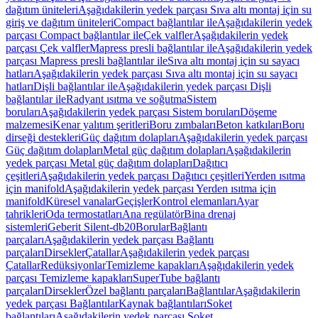
dağıtım üniteleri
Aşağıdakilerin yedek parçası Sıva altı montaj için su
giriş ve dağıtım üniteleri
Compact bağlantılar ile
Aşağıdakilerin yedek
parçası Compact bağlantılar ile
Çek valfler
Aşağıdakilerin yedek
parçası Çek valfler
Mapress presli bağlantılar ile
Aşağıdakilerin yedek
parçası Mapress presli bağlantılar ile
Sıva altı montaj için su sayacı
hatları
Aşağıdakilerin yedek parçası Sıva altı montaj için su sayacı
hatları
Dişli bağlantılar ile
Aşağıdakilerin yedek parçası Dişli
bağlantılar ile
Radyant ısıtma ve soğutma
Sistem
boruları
Aşağıdakilerin yedek parçası Sistem boruları
Döşeme
malzemesi
Kenar yalıtım şeritleri
Boru zımbaları
Beton katkıları
Boru
dirseği destekleri
Güç dağıtım dolapları
Aşağıdakilerin yedek parçası
Güç dağıtım dolapları
Metal güç dağıtım dolapları
Aşağıdakilerin
yedek parçası Metal güç dağıtım dolapları
Dağıtıcı
çeşitleri
Aşağıdakilerin yedek parçası Dağıtıcı çeşitleri
Yerden ısıtma
için manifold
Aşağıdakilerin yedek parçası Yerden ısıtma için
manifold
Küresel vanalar
Geçişler
Kontrol elemanları
Ayar
tahrikleri
Oda termostatları
Ana regülatör
Bina drenaj
sistemleri
Geberit Silent-db20
Borular
Bağlantı
parçaları
Aşağıdakilerin yedek parçası Bağlantı
parçaları
Dirsekler
Çatallar
Aşağıdakilerin yedek parçası
Çatallar
Redüksiyonlar
Temizleme kapakları
Aşağıdakilerin yedek
parçası Temizleme kapakları
SuperTube bağlantı
parçaları
Dirsekler
Özel bağlantı parçaları
Bağlantılar
Aşağıdakilerin
yedek parçası Bağlantılar
Kaynak bağlantıları
Soket
bağlantıları
Aşağıdakilerin yedek parçası Soket