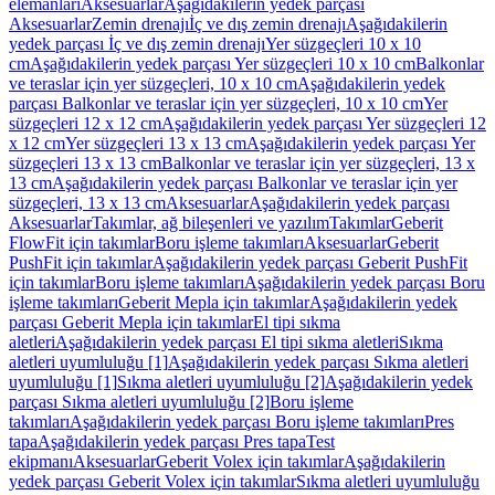
elemanları
Aksesuarlar
Aşağıdakilerin yedek parçası
Aksesuarlar
Zemin drenajı
İç ve dış zemin drenajı
Aşağıdakilerin
yedek parçası İç ve dış zemin drenajı
Yer süzgeçleri 10 x 10
cm
Aşağıdakilerin yedek parçası Yer süzgeçleri 10 x 10 cm
Balkonlar
ve teraslar için yer süzgeçleri, 10 x 10 cm
Aşağıdakilerin yedek
parçası Balkonlar ve teraslar için yer süzgeçleri, 10 x 10 cm
Yer
süzgeçleri 12 x 12 cm
Aşağıdakilerin yedek parçası Yer süzgeçleri 12
x 12 cm
Yer süzgeçleri 13 x 13 cm
Aşağıdakilerin yedek parçası Yer
süzgeçleri 13 x 13 cm
Balkonlar ve teraslar için yer süzgeçleri, 13 x
13 cm
Aşağıdakilerin yedek parçası Balkonlar ve teraslar için yer
süzgeçleri, 13 x 13 cm
Aksesuarlar
Aşağıdakilerin yedek parçası
Aksesuarlar
Takımlar, ağ bileşenleri ve yazılım
Takımlar
Geberit
FlowFit için takımlar
Boru işleme takımları
Aksesuarlar
Geberit
PushFit için takımlar
Aşağıdakilerin yedek parçası Geberit PushFit
için takımlar
Boru işleme takımları
Aşağıdakilerin yedek parçası Boru
işleme takımları
Geberit Mepla için takımlar
Aşağıdakilerin yedek
parçası Geberit Mepla için takımlar
El tipi sıkma
aletleri
Aşağıdakilerin yedek parçası El tipi sıkma aletleri
Sıkma
aletleri uyumluluğu [1]
Aşağıdakilerin yedek parçası Sıkma aletleri
uyumluluğu [1]
Sıkma aletleri uyumluluğu [2]
Aşağıdakilerin yedek
parçası Sıkma aletleri uyumluluğu [2]
Boru işleme
takımları
Aşağıdakilerin yedek parçası Boru işleme takımları
Pres
tapa
Aşağıdakilerin yedek parçası Pres tapa
Test
ekipmanı
Aksesuarlar
Geberit Volex için takımlar
Aşağıdakilerin
yedek parçası Geberit Volex için takımlar
Sıkma aletleri uyumluluğu