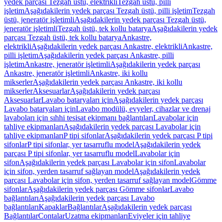
yedek parçası Tezgah üstü, elektrikli
Tezgah üstü, pilli
işletim
Aşağıdakilerin yedek parçası Tezgah üstü, pilli işletim
Tezgah
üstü, jeneratör işletimli
Aşağıdakilerin yedek parçası Tezgah üstü,
jeneratör işletimli
Tezgah üstü, tek kollu batarya
Aşağıdakilerin yedek
parçası Tezgah üstü, tek kollu batarya
Ankastre,
elektrikli
Aşağıdakilerin yedek parçası Ankastre, elektrikli
Ankastre,
pilli işletim
Aşağıdakilerin yedek parçası Ankastre, pilli
işletim
Ankastre, jeneratör işletimli
Aşağıdakilerin yedek parçası
Ankastre, jeneratör işletimli
Ankastre, iki kollu
mikserler
Aşağıdakilerin yedek parçası Ankastre, iki kollu
mikserler
Aksesuarlar
Aşağıdakilerin yedek parçası
Aksesuarlar
Lavabo bataryaları için
Aşağıdakilerin yedek parçası
Lavabo bataryaları için
Lavabo modülü, evyeler, cihazlar ve drenaj
lavaboları için sıhhi tesisat ekipmanı bağlantıları
Lavabolar için
tahliye ekipmanları
Aşağıdakilerin yedek parçası Lavabolar için
tahliye ekipmanları
P tipi sifonlar
Aşağıdakilerin yedek parçası P tipi
sifonlar
P tipi sifonlar, yer tasarruflu model
Aşağıdakilerin yedek
parçası P tipi sifonlar, yer tasarruflu model
Lavabolar için
sifon
Aşağıdakilerin yedek parçası Lavabolar için sifon
Lavabolar
için sifon, yerden tasarruf sağlayan model
Aşağıdakilerin yedek
parçası Lavabolar için sifon, yerden tasarruf sağlayan model
Gömme
sifonlar
Aşağıdakilerin yedek parçası Gömme sifonlar
Lavabo
bağlantıları
Aşağıdakilerin yedek parçası Lavabo
bağlantıları
Kapaklar
Bağlantılar
Aşağıdakilerin yedek parçası
Bağlantılar
Contalar
Uzatma ekipmanları
Eviyeler için tahliye