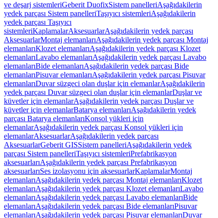
ve deşarj sistemleri
Geberit Duofix
Sistem panelleri
Aşağıdakilerin
yedek parçası Sistem panelleri
Taşıyıcı sistemleri
Aşağıdakilerin
yedek parçası Taşıyıcı
sistemleri
Kaplamalar
Aksesuarlar
Aşağıdakilerin yedek parçası
Aksesuarlar
Montaj elemanları
Aşağıdakilerin yedek parçası Montaj
elemanları
Klozet elemanları
Aşağıdakilerin yedek parçası Klozet
elemanları
Lavabo elemanları
Aşağıdakilerin yedek parçası Lavabo
elemanları
Bide elemanları
Aşağıdakilerin yedek parçası Bide
elemanları
Pisuvar elemanları
Aşağıdakilerin yedek parçası Pisuvar
elemanları
Duvar süzgeci olan duşlar için elemanlar
Aşağıdakilerin
yedek parçası Duvar süzgeci olan duşlar için elemanlar
Duşlar ve
küvetler için elemanlar
Aşağıdakilerin yedek parçası Duşlar ve
küvetler için elemanlar
Batarya elemanları
Aşağıdakilerin yedek
parçası Batarya elemanları
Konsol yükleri için
elemanlar
Aşağıdakilerin yedek parçası Konsol yükleri için
elemanlar
Aksesuarlar
Aşağıdakilerin yedek parçası
Aksesuarlar
Geberit GIS
Sistem panelleri
Aşağıdakilerin yedek
parçası Sistem panelleri
Taşıyıcı sistemleri
Prefabrikasyon
aksesuarları
Aşağıdakilerin yedek parçası Prefabrikasyon
aksesuarları
Ses izolasyonu için aksesuarlar
Kaplamalar
Montaj
elemanları
Aşağıdakilerin yedek parçası Montaj elemanları
Klozet
elemanları
Aşağıdakilerin yedek parçası Klozet elemanları
Lavabo
elemanları
Aşağıdakilerin yedek parçası Lavabo elemanları
Bide
elemanları
Aşağıdakilerin yedek parçası Bide elemanları
Pisuvar
elemanları
Aşağıdakilerin yedek parçası Pisuvar elemanları
Duvar