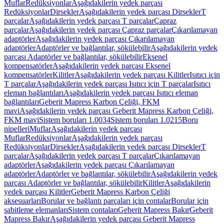
Muflar
Redüksiyonlar
Aşağıdakilerin yedek parçası
Redüksiyonlar
Dirsekler
Aşağıdakilerin yedek parçası Dirsekler
T
parçalar
Aşağıdakilerin yedek parçası T parçalar
Çapraz
parçalar
Aşağıdakilerin yedek parçası Çapraz parçalar
Çıkarılamayan
adaptörler
Aşağıdakilerin yedek parçası Çıkarılamayan
adaptörler
Adaptörler ve bağlantılar, sökülebilir
Aşağıdakilerin yedek
parçası Adaptörler ve bağlantılar, sökülebilir
Eksenel
kompensatörler
Aşağıdakilerin yedek parçası Eksenel
kompensatörler
Kilitler
Aşağıdakilerin yedek parçası Kilitler
Isıtıcı için
T parçalar
Aşağıdakilerin yedek parçası Isıtıcı için T parçalar
Isıtıcı
eleman bağlantıları
Aşağıdakilerin yedek parçası Isıtıcı eleman
bağlantıları
Geberit Mapress Karbon Çeliği, FKM
mavi
Aşağıdakilerin yedek parçası Geberit Mapress Karbon Çeliği,
FKM mavi
Sistem boruları 1.0034
Sistem boruları 1.0215
Boru
nipelleri
Muflar
Aşağıdakilerin yedek parçası
Muflar
Redüksiyonlar
Aşağıdakilerin yedek parçası
Redüksiyonlar
Dirsekler
Aşağıdakilerin yedek parçası Dirsekler
T
parçalar
Aşağıdakilerin yedek parçası T parçalar
Çıkarılamayan
adaptörler
Aşağıdakilerin yedek parçası Çıkarılamayan
adaptörler
Adaptörler ve bağlantılar, sökülebilir
Aşağıdakilerin yedek
parçası Adaptörler ve bağlantılar, sökülebilir
Kilitler
Aşağıdakilerin
yedek parçası Kilitler
Geberit Mapress Karbon Çeliği
aksesuarları
Borular ve bağlantı parçaları için contalar
Borular için
sabitleme elemanları
Sistem contaları
Geberit Mapress Bakır
Geberit
Mapress Bakır
Aşağıdakilerin yedek parçası Geberit Mapress