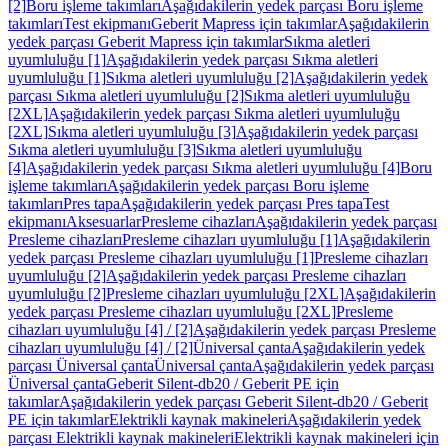
[2]
Boru işleme takımları
Aşağıdakilerin yedek parçası Boru işleme
takımları
Test ekipmanı
Geberit Mapress için takımlar
Aşağıdakilerin
yedek parçası Geberit Mapress için takımlar
Sıkma aletleri
uyumluluğu [1]
Aşağıdakilerin yedek parçası Sıkma aletleri
uyumluluğu [1]
Sıkma aletleri uyumluluğu [2]
Aşağıdakilerin yedek
parçası Sıkma aletleri uyumluluğu [2]
Sıkma aletleri uyumluluğu
[2XL]
Aşağıdakilerin yedek parçası Sıkma aletleri uyumluluğu
[2XL]
Sıkma aletleri uyumluluğu [3]
Aşağıdakilerin yedek parçası
Sıkma aletleri uyumluluğu [3]
Sıkma aletleri uyumluluğu
[4]
Aşağıdakilerin yedek parçası Sıkma aletleri uyumluluğu [4]
Boru
işleme takımları
Aşağıdakilerin yedek parçası Boru işleme
takımları
Pres tapa
Aşağıdakilerin yedek parçası Pres tapa
Test
ekipmanı
Aksesuarlar
Presleme cihazları
Aşağıdakilerin yedek parçası
Presleme cihazları
Presleme cihazları uyumluluğu [1]
Aşağıdakilerin
yedek parçası Presleme cihazları uyumluluğu [1]
Presleme cihazları
uyumluluğu [2]
Aşağıdakilerin yedek parçası Presleme cihazları
uyumluluğu [2]
Presleme cihazları uyumluluğu [2XL]
Aşağıdakilerin
yedek parçası Presleme cihazları uyumluluğu [2XL]
Presleme
cihazları uyumluluğu [4] / [2]
Aşağıdakilerin yedek parçası Presleme
cihazları uyumluluğu [4] / [2]
Üniversal çanta
Aşağıdakilerin yedek
parçası Üniversal çanta
Üniversal çanta
Aşağıdakilerin yedek parçası
Üniversal çanta
Geberit Silent-db20 / Geberit PE için
takımlar
Aşağıdakilerin yedek parçası Geberit Silent-db20 / Geberit
PE için takımlar
Elektrikli kaynak makineleri
Aşağıdakilerin yedek
parçası Elektrikli kaynak makineleri
Elektrikli kaynak makineleri için