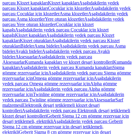
parçası Klozet kapakları
Klozet kapakları
Aşağıdakilerin yedek
parçası Klozet kapakları
Çocuklar için klozetler
Aşağıdakilerin yedek
parçası Çocuklar için klozetler
Asma klozetler
Aşağıdakilerin yedek
parçası Asma klozetler
Yere oturan klozetler
Aşağıdakilerin yedek
parçası Yere oturan klozetler
Çocuklar için klozet
kapağı
Aşağıdakilerin yedek parçası Çocuklar için klozet
kapağı
Klozet kapakları
Aşağıdakilerin yedek parçası Klozet
kapakları
Klozet oturakları
Aşağıdakilerin yedek parçası Klozet
oturakları
Bideler
Asma bideler
Aşağıdakilerin yedek parçası Asma
bideler
Ayaklı bideler
Aşağıdakilerin yedek parçası Ayaklı
bideler
Aksesuarlar
Aşağıdakilerin yedek parçası
Aksesuarlar
Kumanda kapakları ve klozet deşarj kontrolleri
Kumanda
kapakları
Aşağıdakilerin yedek parçası Kumanda kapakları
Sigma
gömme rezervuarlar için
Aşağıdakilerin yedek parçası Sigma gömme
rezervuarlar için
Omega gömme rezervuarlar için
Aşağıdakilerin
yedek parçası Omega gömme rezervuarlar için
Alpha gömme
rezervuarlar için
Aşağıdakilerin yedek parçası Alpha gömme
rezervuarlar için
Twinline gömme rezervuarlar için
Aşağıdakilerin
yedek parçası Twinline gömme rezervuarlar için
Aksesuarlar
Sarf
malzemesi
Elektronik deşarj tetiklemeli klozet deşarj
kontrolleri
Aşağıdakilerin yedek parçası Elektronik deşarj tetiklemeli
klozet deşarj kontrolleri
Geberit Sigma 12 cm gömme rezervuar için
deşarj tetiklemeli, elektrikli
Aşağıdakilerin yedek parçası Geberit
Sigma 12 cm gömme rezervuar için deşarj tetiklemeli,
elektrikli
Geberit Sigma 8 cm gömme rezervuar için deşarj