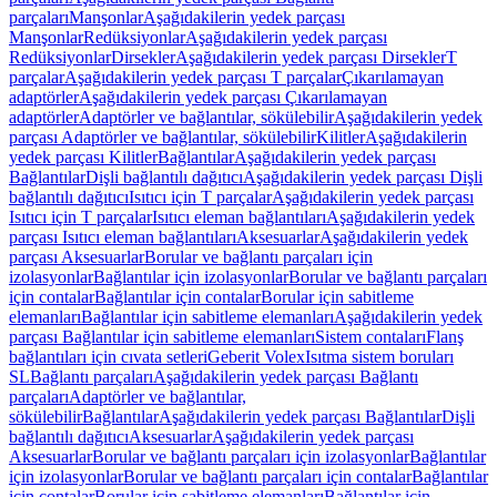
parçaları
Manşonlar
Aşağıdakilerin yedek parçası
Manşonlar
Redüksiyonlar
Aşağıdakilerin yedek parçası
Redüksiyonlar
Dirsekler
Aşağıdakilerin yedek parçası Dirsekler
T
parçalar
Aşağıdakilerin yedek parçası T parçalar
Çıkarılamayan
adaptörler
Aşağıdakilerin yedek parçası Çıkarılamayan
adaptörler
Adaptörler ve bağlantılar, sökülebilir
Aşağıdakilerin yedek
parçası Adaptörler ve bağlantılar, sökülebilir
Kilitler
Aşağıdakilerin
yedek parçası Kilitler
Bağlantılar
Aşağıdakilerin yedek parçası
Bağlantılar
Dişli bağlantılı dağıtıcı
Aşağıdakilerin yedek parçası Dişli
bağlantılı dağıtıcı
Isıtıcı için T parçalar
Aşağıdakilerin yedek parçası
Isıtıcı için T parçalar
Isıtıcı eleman bağlantıları
Aşağıdakilerin yedek
parçası Isıtıcı eleman bağlantıları
Aksesuarlar
Aşağıdakilerin yedek
parçası Aksesuarlar
Borular ve bağlantı parçaları için
izolasyonlar
Bağlantılar için izolasyonlar
Borular ve bağlantı parçaları
için contalar
Bağlantılar için contalar
Borular için sabitleme
elemanları
Bağlantılar için sabitleme elemanları
Aşağıdakilerin yedek
parçası Bağlantılar için sabitleme elemanları
Sistem contaları
Flanş
bağlantıları için cıvata setleri
Geberit Volex
Isıtma sistem boruları
SL
Bağlantı parçaları
Aşağıdakilerin yedek parçası Bağlantı
parçaları
Adaptörler ve bağlantılar,
sökülebilir
Bağlantılar
Aşağıdakilerin yedek parçası Bağlantılar
Dişli
bağlantılı dağıtıcı
Aksesuarlar
Aşağıdakilerin yedek parçası
Aksesuarlar
Borular ve bağlantı parçaları için izolasyonlar
Bağlantılar
için izolasyonlar
Borular ve bağlantı parçaları için contalar
Bağlantılar
için contalar
Borular için sabitleme elemanları
Bağlantılar için