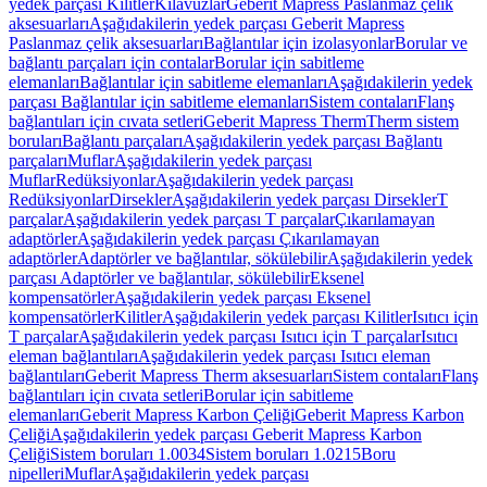
yedek parçası Kilitler
Kılavuzlar
Geberit Mapress Paslanmaz çelik
aksesuarları
Aşağıdakilerin yedek parçası Geberit Mapress
Paslanmaz çelik aksesuarları
Bağlantılar için izolasyonlar
Borular ve
bağlantı parçaları için contalar
Borular için sabitleme
elemanları
Bağlantılar için sabitleme elemanları
Aşağıdakilerin yedek
parçası Bağlantılar için sabitleme elemanları
Sistem contaları
Flanş
bağlantıları için cıvata setleri
Geberit Mapress Therm
Therm sistem
boruları
Bağlantı parçaları
Aşağıdakilerin yedek parçası Bağlantı
parçaları
Muflar
Aşağıdakilerin yedek parçası
Muflar
Redüksiyonlar
Aşağıdakilerin yedek parçası
Redüksiyonlar
Dirsekler
Aşağıdakilerin yedek parçası Dirsekler
T
parçalar
Aşağıdakilerin yedek parçası T parçalar
Çıkarılamayan
adaptörler
Aşağıdakilerin yedek parçası Çıkarılamayan
adaptörler
Adaptörler ve bağlantılar, sökülebilir
Aşağıdakilerin yedek
parçası Adaptörler ve bağlantılar, sökülebilir
Eksenel
kompensatörler
Aşağıdakilerin yedek parçası Eksenel
kompensatörler
Kilitler
Aşağıdakilerin yedek parçası Kilitler
Isıtıcı için
T parçalar
Aşağıdakilerin yedek parçası Isıtıcı için T parçalar
Isıtıcı
eleman bağlantıları
Aşağıdakilerin yedek parçası Isıtıcı eleman
bağlantıları
Geberit Mapress Therm aksesuarları
Sistem contaları
Flanş
bağlantıları için cıvata setleri
Borular için sabitleme
elemanları
Geberit Mapress Karbon Çeliği
Geberit Mapress Karbon
Çeliği
Aşağıdakilerin yedek parçası Geberit Mapress Karbon
Çeliği
Sistem boruları 1.0034
Sistem boruları 1.0215
Boru
nipelleri
Muflar
Aşağıdakilerin yedek parçası