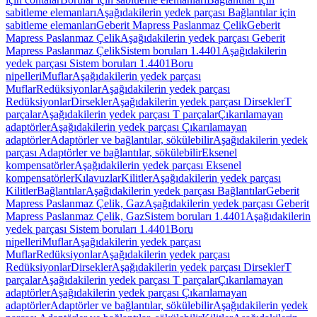
sabitleme elemanları
Aşağıdakilerin yedek parçası Bağlantılar için
sabitleme elemanları
Geberit Mapress Paslanmaz Çelik
Geberit
Mapress Paslanmaz Çelik
Aşağıdakilerin yedek parçası Geberit
Mapress Paslanmaz Çelik
Sistem boruları 1.4401
Aşağıdakilerin
yedek parçası Sistem boruları 1.4401
Boru
nipelleri
Muflar
Aşağıdakilerin yedek parçası
Muflar
Redüksiyonlar
Aşağıdakilerin yedek parçası
Redüksiyonlar
Dirsekler
Aşağıdakilerin yedek parçası Dirsekler
T
parçalar
Aşağıdakilerin yedek parçası T parçalar
Çıkarılamayan
adaptörler
Aşağıdakilerin yedek parçası Çıkarılamayan
adaptörler
Adaptörler ve bağlantılar, sökülebilir
Aşağıdakilerin yedek
parçası Adaptörler ve bağlantılar, sökülebilir
Eksenel
kompensatörler
Aşağıdakilerin yedek parçası Eksenel
kompensatörler
Kılavuzlar
Kilitler
Aşağıdakilerin yedek parçası
Kilitler
Bağlantılar
Aşağıdakilerin yedek parçası Bağlantılar
Geberit
Mapress Paslanmaz Çelik, Gaz
Aşağıdakilerin yedek parçası Geberit
Mapress Paslanmaz Çelik, Gaz
Sistem boruları 1.4401
Aşağıdakilerin
yedek parçası Sistem boruları 1.4401
Boru
nipelleri
Muflar
Aşağıdakilerin yedek parçası
Muflar
Redüksiyonlar
Aşağıdakilerin yedek parçası
Redüksiyonlar
Dirsekler
Aşağıdakilerin yedek parçası Dirsekler
T
parçalar
Aşağıdakilerin yedek parçası T parçalar
Çıkarılamayan
adaptörler
Aşağıdakilerin yedek parçası Çıkarılamayan
adaptörler
Adaptörler ve bağlantılar, sökülebilir
Aşağıdakilerin yedek