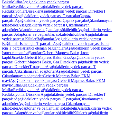
Bakır
Muflar
Aşağıdakilerin yedek parçası
Muflar
Redüksiyonlar
Aşağıdakilerin yedek parçası
Redüksiyonlar
Dirsekler
Aşağıdakilerin yedek parçası Dirsekler
T
parçalar
Aşağıdakilerin yedek parçası T parçalar
Çapraz
parçalar
Aşağıdakilerin yedek parçası Çapraz parçalar
Çıkarılamayan
adaptörler
Aşağıdakilerin yedek parçası Çıkarılamayan
adaptörler
Adaptörler ve bağlantılar, sökülebilir
Aşağıdakilerin yedek
parçası Adaptörler ve bağlantılar, sökülebilir
Kilitler
Aşağıdakilerin
yedek parçası Kilitler
Bağlantılar
Aşağıdakilerin yedek parçası
Bağlantılar
Isıtıcı için T parçalar
Aşağıdakilerin yedek parçası Isıtıcı
için T parçalar
Isıtıcı eleman bağlantıları
Aşağıdakilerin yedek parçası
Isıtıcı eleman bağlantıları
Geberit Mapress Bakır, krom
kaplı
Dirsekler
Geberit Mapress Bakır, Gaz
Aşağıdakilerin yedek
parçası Geberit Mapress Bakır, Gaz
Dirsekler
Aşağıdakilerin yedek
parçası Dirsekler
T parçalar
Aşağıdakilerin yedek parçası T
parçalar
Çıkarılamayan adaptörler
Aşağıdakilerin yedek parçası
Çıkarılamayan adaptörler
Geberit Mapress Bakır, FKM
mavi
Aşağıdakilerin yedek parçası Geberit Mapress Bakır, FKM
mavi
Muflar
Aşağıdakilerin yedek parçası
Muflar
Redüksiyonlar
Aşağıdakilerin yedek parçası
Redüksiyonlar
Dirsekler
Aşağıdakilerin yedek parçası Dirsekler
T
parçalar
Aşağıdakilerin yedek parçası T parçalar
Çıkarılamayan
adaptörler
Aşağıdakilerin yedek parçası Çıkarılamayan
adaptörler
Adaptörler ve bağlantılar, sökülebilir
Aşağıdakilerin yedek
parçası Adaptörler ve bağlantılar, sökülebilir
Kilitler
Aşağıdakilerin