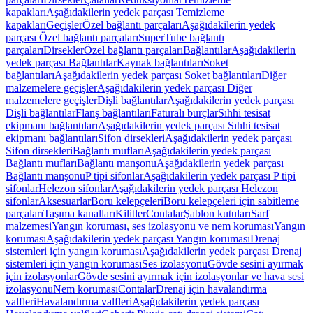
kapakları
Aşağıdakilerin yedek parçası Temizleme
kapakları
Geçişler
Özel bağlantı parçaları
Aşağıdakilerin yedek
parçası Özel bağlantı parçaları
SuperTube bağlantı
parçaları
Dirsekler
Özel bağlantı parçaları
Bağlantılar
Aşağıdakilerin
yedek parçası Bağlantılar
Kaynak bağlantıları
Soket
bağlantıları
Aşağıdakilerin yedek parçası Soket bağlantıları
Diğer
malzemelere geçişler
Aşağıdakilerin yedek parçası Diğer
malzemelere geçişler
Dişli bağlantılar
Aşağıdakilerin yedek parçası
Dişli bağlantılar
Flanş bağlantıları
Faturalı burçlar
Sıhhi tesisat
ekipmanı bağlantıları
Aşağıdakilerin yedek parçası Sıhhi tesisat
ekipmanı bağlantıları
Sifon dirsekleri
Aşağıdakilerin yedek parçası
Sifon dirsekleri
Bağlantı mufları
Aşağıdakilerin yedek parçası
Bağlantı mufları
Bağlantı manşonu
Aşağıdakilerin yedek parçası
Bağlantı manşonu
P tipi sifonlar
Aşağıdakilerin yedek parçası P tipi
sifonlar
Helezon sifonlar
Aşağıdakilerin yedek parçası Helezon
sifonlar
Aksesuarlar
Boru kelepçeleri
Boru kelepçeleri için sabitleme
parçaları
Taşıma kanalları
Kilitler
Contalar
Şablon kutuları
Sarf
malzemesi
Yangın koruması, ses izolasyonu ve nem koruması
Yangın
koruması
Aşağıdakilerin yedek parçası Yangın koruması
Drenaj
sistemleri için yangın koruması
Aşağıdakilerin yedek parçası Drenaj
sistemleri için yangın koruması
Ses izolasyonu
Gövde sesini ayırmak
için izolasyonlar
Gövde sesini ayırmak için izolasyonlar ve hava sesi
izolasyonu
Nem koruması
Contalar
Drenaj için havalandırma
valfleri
Havalandırma valfleri
Aşağıdakilerin yedek parçası