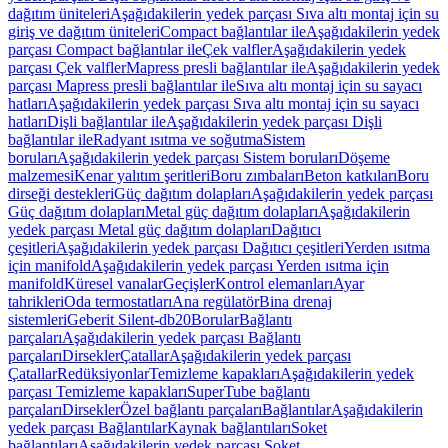
dağıtım üniteleri
Aşağıdakilerin yedek parçası Sıva altı montaj için su
giriş ve dağıtım üniteleri
Compact bağlantılar ile
Aşağıdakilerin yedek
parçası Compact bağlantılar ile
Çek valfler
Aşağıdakilerin yedek
parçası Çek valfler
Mapress presli bağlantılar ile
Aşağıdakilerin yedek
parçası Mapress presli bağlantılar ile
Sıva altı montaj için su sayacı
hatları
Aşağıdakilerin yedek parçası Sıva altı montaj için su sayacı
hatları
Dişli bağlantılar ile
Aşağıdakilerin yedek parçası Dişli
bağlantılar ile
Radyant ısıtma ve soğutma
Sistem
boruları
Aşağıdakilerin yedek parçası Sistem boruları
Döşeme
malzemesi
Kenar yalıtım şeritleri
Boru zımbaları
Beton katkıları
Boru
dirseği destekleri
Güç dağıtım dolapları
Aşağıdakilerin yedek parçası
Güç dağıtım dolapları
Metal güç dağıtım dolapları
Aşağıdakilerin
yedek parçası Metal güç dağıtım dolapları
Dağıtıcı
çeşitleri
Aşağıdakilerin yedek parçası Dağıtıcı çeşitleri
Yerden ısıtma
için manifold
Aşağıdakilerin yedek parçası Yerden ısıtma için
manifold
Küresel vanalar
Geçişler
Kontrol elemanları
Ayar
tahrikleri
Oda termostatları
Ana regülatör
Bina drenaj
sistemleri
Geberit Silent-db20
Borular
Bağlantı
parçaları
Aşağıdakilerin yedek parçası Bağlantı
parçaları
Dirsekler
Çatallar
Aşağıdakilerin yedek parçası
Çatallar
Redüksiyonlar
Temizleme kapakları
Aşağıdakilerin yedek
parçası Temizleme kapakları
SuperTube bağlantı
parçaları
Dirsekler
Özel bağlantı parçaları
Bağlantılar
Aşağıdakilerin
yedek parçası Bağlantılar
Kaynak bağlantıları
Soket
bağlantıları
Aşağıdakilerin yedek parçası Soket