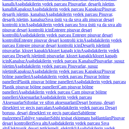
kanallı
Aşağıdakilerin yedek parçası Pisuvarlar, deşarjlı işletim,
kanallı
Kapaksız
Aşağıdakilerin yedek parçası Kapaksız
Pisuvar,
deşarjlı işletim, kanalsız
Aşağıdakilerin yedek parçası Pisuvar,
deşarjlı işletim, kanalsız
Sıva üstü ya da sıva altı pisuvar deşarj
kontrolü için
Aşağıdakilerin yedek parçası Sıva üstü ya da sıva altı
pisuvar deşarj kontrolü için
Entegre pisuvar deşarj
kontrollü
Aşağıdakilerin yedek parçası Entegre pisuvar deşarj
kontrollü
Entegre pisuvar deşarj kontrolü için
Aşağıdakilerin yedek
parçası Entegre pisuvar deşarj kontrolü için
Deşarjlı işletimli
pisuvarlar, klozet kapaklı/klozet kapağı için
Aşağıdakilerin yedek
parçası Deşarjlı işletimli pisuvarlar, klozet kapaklı/klozet kapağı
için
Kanalsız
Aşağıdakilerin yedek parçası Kanalsız
Pisuvarlar, susuz
işletim
Aşağıdakilerin yedek parçası Pisuvarlar, susuz
işletim
Kapaksız
Aşağıdakilerin yedek parçası Kapaksız
Pisuvar
bölme panelleri
Aşağıdakilerin yedek parçası Pisuvar bölme
panelleri
Plastik pisuvar bölme panelleri
Aşağıdakilerin yedek parçası
Plastik pisuvar bölme panelleri
Cam pisuvar bölme
panelleri
Aşağıdakilerin yedek parçası Cam pisuvar bölme
panelleri
Aksesuarlar
Aşağıdakilerin yedek parçası
Aksesuarlar
Sifonlar ve sifon aksesuarları
Deşarj borusu, deşarj
dirsekleri ve geçiş parçaları
Aşağıdakilerin yedek parçası Deşarj
borusu, deşarj dirsekleri ve geçiş parçaları
Sabitleme
malzemesi
Tahliye vanaları
Sıhhi tesisat ekipmanı bağlantıları
Pisuvar
deşarj kontrolleri
Sıva altı
Aşağıdakilerin yedek parçası Sıva
altı
Elektronik deşarj tetiklemeli, elektrikli
Aşağıdakilerin yedek