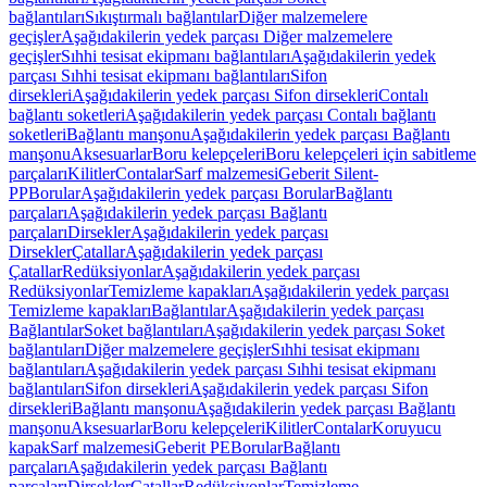
bağlantıları
Sıkıştırmalı bağlantılar
Diğer malzemelere
geçişler
Aşağıdakilerin yedek parçası Diğer malzemelere
geçişler
Sıhhi tesisat ekipmanı bağlantıları
Aşağıdakilerin yedek
parçası Sıhhi tesisat ekipmanı bağlantıları
Sifon
dirsekleri
Aşağıdakilerin yedek parçası Sifon dirsekleri
Contalı
bağlantı soketleri
Aşağıdakilerin yedek parçası Contalı bağlantı
soketleri
Bağlantı manşonu
Aşağıdakilerin yedek parçası Bağlantı
manşonu
Aksesuarlar
Boru kelepçeleri
Boru kelepçeleri için sabitleme
parçaları
Kilitler
Contalar
Sarf malzemesi
Geberit Silent-
PP
Borular
Aşağıdakilerin yedek parçası Borular
Bağlantı
parçaları
Aşağıdakilerin yedek parçası Bağlantı
parçaları
Dirsekler
Aşağıdakilerin yedek parçası
Dirsekler
Çatallar
Aşağıdakilerin yedek parçası
Çatallar
Redüksiyonlar
Aşağıdakilerin yedek parçası
Redüksiyonlar
Temizleme kapakları
Aşağıdakilerin yedek parçası
Temizleme kapakları
Bağlantılar
Aşağıdakilerin yedek parçası
Bağlantılar
Soket bağlantıları
Aşağıdakilerin yedek parçası Soket
bağlantıları
Diğer malzemelere geçişler
Sıhhi tesisat ekipmanı
bağlantıları
Aşağıdakilerin yedek parçası Sıhhi tesisat ekipmanı
bağlantıları
Sifon dirsekleri
Aşağıdakilerin yedek parçası Sifon
dirsekleri
Bağlantı manşonu
Aşağıdakilerin yedek parçası Bağlantı
manşonu
Aksesuarlar
Boru kelepçeleri
Kilitler
Contalar
Koruyucu
kapak
Sarf malzemesi
Geberit PE
Borular
Bağlantı
parçaları
Aşağıdakilerin yedek parçası Bağlantı
parçaları
Dirsekler
Çatallar
Redüksiyonlar
Temizleme