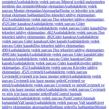
zeminleri
Aşağıdakilerin yedek parçası Mineral içerikli malzemeden
üretilmiş duş zeminleri
Montaj elemanları
Aşağıdakilerin yedek
parçası Montaj elemanları
Aksesuarlar
Duşlar ve küvetler için sıhhi
tesisat ekipmanı bağlantıları
Duş tekneleri tahliye ekipmanları,
d52
Aşağıdakilerin yedek parçası Duş tekneleri tahliye ekipmanları,
d52
Gider kapaksız
Aşağıdakilerin yedek parçası Gider
kapaksız
Gider kapağı
Aşağıdakilerin yedek parçası Gider kapağı
Duş
tekneleri tahliye ekipmanları, d62
Aşağıdakilerin yedek parçası Duş
tekneleri tahliye ekipmanları, d62
Gider kapaksız
Aşağıdakilerin
yedek parçası Gider kapaksız
Gider kapağı
Aşağıdakilerin yedek
parçası Gider kapağı
Duş tekneleri tahliye ekipmanları,
d90
Aşağıdakilerin yedek parçası Duş tekneleri tahliye ekipmanları,
d90
Gider kapaklı
Aşağıdakilerin yedek parçası Gider kapaklı
Gider
kapaksız
Aşağıdakilerin yedek parçası Gider kapaksız
Gider
kapağı
Aşağıdakilerin yedek parçası Gider kapağı
Küvetler tahliye
ekipmanları, d52
Aşağıdakilerin yedek parçası Küvetler tahliye
ekipmanları, d52
Çevirmeli
Aşağıdakilerin yedek parçası
Çevirmeli
Çevirmeli için hazır montaj setleri
Aşağıdakilerin yedek
parçası Çevirmeli için hazır montaj setleri
Çevirmeli ve
girişli
Aşağıdakilerin yedek parçası Çevirmeli ve girişli
Çevirmeli ve
giriş için hazır montaj setleri
Aşağıdakilerin yedek parçası Çevirmeli
ve giriş için hazır montaj setleri
PushControl basmalı
kumandalı
Aşağıdakilerin yedek parçası PushControl basmalı
kumandalı
Valf tapalı
Aşağıdakilerin yedek parçası Valf tapalı
Küvet
tahliye ekipmanları aksesuarları
Bağlantı setleri
Su bağlantıları
Montaj