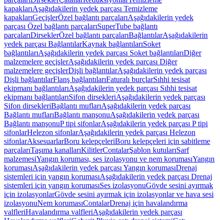
kapakları
Aşağıdakilerin yedek parçası Temizleme
kapakları
Geçişler
Özel bağlantı parçaları
Aşağıdakilerin yedek
parçası Özel bağlantı parçaları
SuperTube bağlantı
parçaları
Dirsekler
Özel bağlantı parçaları
Bağlantılar
Aşağıdakilerin
yedek parçası Bağlantılar
Kaynak bağlantıları
Soket
bağlantıları
Aşağıdakilerin yedek parçası Soket bağlantıları
Diğer
malzemelere geçişler
Aşağıdakilerin yedek parçası Diğer
malzemelere geçişler
Dişli bağlantılar
Aşağıdakilerin yedek parçası
Dişli bağlantılar
Flanş bağlantıları
Faturalı burçlar
Sıhhi tesisat
ekipmanı bağlantıları
Aşağıdakilerin yedek parçası Sıhhi tesisat
ekipmanı bağlantıları
Sifon dirsekleri
Aşağıdakilerin yedek parçası
Sifon dirsekleri
Bağlantı mufları
Aşağıdakilerin yedek parçası
Bağlantı mufları
Bağlantı manşonu
Aşağıdakilerin yedek parçası
Bağlantı manşonu
P tipi sifonlar
Aşağıdakilerin yedek parçası P tipi
sifonlar
Helezon sifonlar
Aşağıdakilerin yedek parçası Helezon
sifonlar
Aksesuarlar
Boru kelepçeleri
Boru kelepçeleri için sabitleme
parçaları
Taşıma kanalları
Kilitler
Contalar
Şablon kutuları
Sarf
malzemesi
Yangın koruması, ses izolasyonu ve nem koruması
Yangın
koruması
Aşağıdakilerin yedek parçası Yangın koruması
Drenaj
sistemleri için yangın koruması
Aşağıdakilerin yedek parçası Drenaj
sistemleri için yangın koruması
Ses izolasyonu
Gövde sesini ayırmak
için izolasyonlar
Gövde sesini ayırmak için izolasyonlar ve hava sesi
izolasyonu
Nem koruması
Contalar
Drenaj için havalandırma
valfleri
Havalandırma valfleri
Aşağıdakilerin yedek parçası