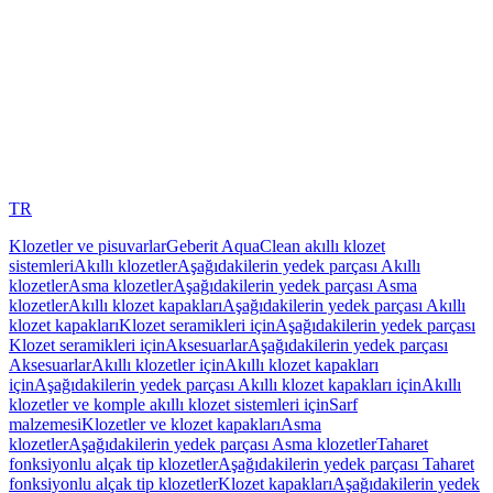
TR
Klozetler ve pisuvarlar
Geberit AquaClean akıllı klozet
sistemleri
Akıllı klozetler
Aşağıdakilerin yedek parçası Akıllı
klozetler
Asma klozetler
Aşağıdakilerin yedek parçası Asma
klozetler
Akıllı klozet kapakları
Aşağıdakilerin yedek parçası Akıllı
klozet kapakları
Klozet seramikleri için
Aşağıdakilerin yedek parçası
Klozet seramikleri için
Aksesuarlar
Aşağıdakilerin yedek parçası
Aksesuarlar
Akıllı klozetler için
Akıllı klozet kapakları
için
Aşağıdakilerin yedek parçası Akıllı klozet kapakları için
Akıllı
klozetler ve komple akıllı klozet sistemleri için
Sarf
malzemesi
Klozetler ve klozet kapakları
Asma
klozetler
Aşağıdakilerin yedek parçası Asma klozetler
Taharet
fonksiyonlu alçak tip klozetler
Aşağıdakilerin yedek parçası Taharet
fonksiyonlu alçak tip klozetler
Klozet kapakları
Aşağıdakilerin yedek