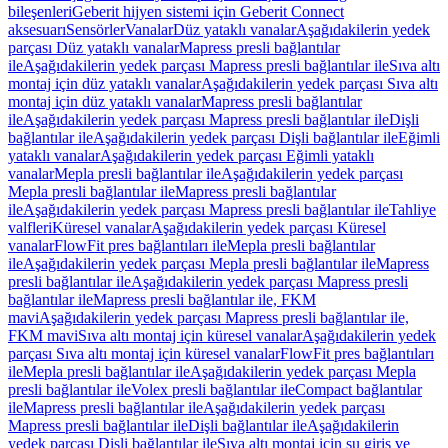
bileşenleri
Geberit hijyen sistemi için Geberit Connect
aksesuarı
Sensörler
Vanalar
Düz yataklı vanalar
Aşağıdakilerin yedek
parçası Düz yataklı vanalar
Mapress presli bağlantılar
ile
Aşağıdakilerin yedek parçası Mapress presli bağlantılar ile
Sıva altı
montaj için düz yataklı vanalar
Aşağıdakilerin yedek parçası Sıva altı
montaj için düz yataklı vanalar
Mapress presli bağlantılar
ile
Aşağıdakilerin yedek parçası Mapress presli bağlantılar ile
Dişli
bağlantılar ile
Aşağıdakilerin yedek parçası Dişli bağlantılar ile
Eğimli
yataklı vanalar
Aşağıdakilerin yedek parçası Eğimli yataklı
vanalar
Mepla presli bağlantılar ile
Aşağıdakilerin yedek parçası
Mepla presli bağlantılar ile
Mapress presli bağlantılar
ile
Aşağıdakilerin yedek parçası Mapress presli bağlantılar ile
Tahliye
valfleri
Küresel vanalar
Aşağıdakilerin yedek parçası Küresel
vanalar
FlowFit pres bağlantıları ile
Mepla presli bağlantılar
ile
Aşağıdakilerin yedek parçası Mepla presli bağlantılar ile
Mapress
presli bağlantılar ile
Aşağıdakilerin yedek parçası Mapress presli
bağlantılar ile
Mapress presli bağlantılar ile, FKM
mavi
Aşağıdakilerin yedek parçası Mapress presli bağlantılar ile,
FKM mavi
Sıva altı montaj için küresel vanalar
Aşağıdakilerin yedek
parçası Sıva altı montaj için küresel vanalar
FlowFit pres bağlantıları
ile
Mepla presli bağlantılar ile
Aşağıdakilerin yedek parçası Mepla
presli bağlantılar ile
Volex presli bağlantılar ile
Compact bağlantılar
ile
Mapress presli bağlantılar ile
Aşağıdakilerin yedek parçası
Mapress presli bağlantılar ile
Dişli bağlantılar ile
Aşağıdakilerin
yedek parçası Dişli bağlantılar ile
Sıva altı montaj için su giriş ve