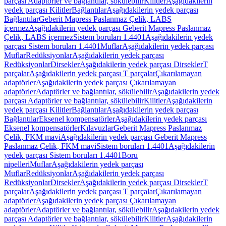
parçası Adaptörler ve bağlantılar, sökülebilir
Kilitler
Aşağıdakilerin
yedek parçası Kilitler
Bağlantılar
Aşağıdakilerin yedek parçası
Bağlantılar
Geberit Mapress Paslanmaz Çelik, LABS
içermez
Aşağıdakilerin yedek parçası Geberit Mapress Paslanmaz
Çelik, LABS içermez
Sistem boruları 1.4401
Aşağıdakilerin yedek
parçası Sistem boruları 1.4401
Muflar
Aşağıdakilerin yedek parçası
Muflar
Redüksiyonlar
Aşağıdakilerin yedek parçası
Redüksiyonlar
Dirsekler
Aşağıdakilerin yedek parçası Dirsekler
T
parçalar
Aşağıdakilerin yedek parçası T parçalar
Çıkarılamayan
adaptörler
Aşağıdakilerin yedek parçası Çıkarılamayan
adaptörler
Adaptörler ve bağlantılar, sökülebilir
Aşağıdakilerin yedek
parçası Adaptörler ve bağlantılar, sökülebilir
Kilitler
Aşağıdakilerin
yedek parçası Kilitler
Bağlantılar
Aşağıdakilerin yedek parçası
Bağlantılar
Eksenel kompensatörler
Aşağıdakilerin yedek parçası
Eksenel kompensatörler
Kılavuzlar
Geberit Mapress Paslanmaz
Çelik, FKM mavi
Aşağıdakilerin yedek parçası Geberit Mapress
Paslanmaz Çelik, FKM mavi
Sistem boruları 1.4401
Aşağıdakilerin
yedek parçası Sistem boruları 1.4401
Boru
nipelleri
Muflar
Aşağıdakilerin yedek parçası
Muflar
Redüksiyonlar
Aşağıdakilerin yedek parçası
Redüksiyonlar
Dirsekler
Aşağıdakilerin yedek parçası Dirsekler
T
parçalar
Aşağıdakilerin yedek parçası T parçalar
Çıkarılamayan
adaptörler
Aşağıdakilerin yedek parçası Çıkarılamayan
adaptörler
Adaptörler ve bağlantılar, sökülebilir
Aşağıdakilerin yedek
parçası Adaptörler ve bağlantılar, sökülebilir
Kilitler
Aşağıdakilerin