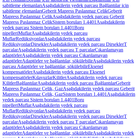
sabitleme elemanları
Aşağıdakilerin yedek parçası Bağlantılar için
sabitleme elemanları
Geberit Mapress Paslanmaz Çelik
Geberit
Mapress Paslanmaz Çelik
Aşağıdakilerin yedek parçası Geberit
Mapress Paslanmaz Çelik
Sistem boruları 1.4401
Aşağıdakilerin
yedek parçası Sistem boruları 1.4401
Boru
nipelleri
Muflar
Aşağıdakilerin yedek parçası
Muflar
Redüksiyonlar
Aşağıdakilerin yedek parçası
Redüksiyonlar
Dirsekler
Aşağıdakilerin yedek parçası Dirsekler
T
parçalar
Aşağıdakilerin yedek parçası T parçalar
Çıkarılamayan
adaptörler
Aşağıdakilerin yedek parçası Çıkarılamayan
adaptörler
Adaptörler ve bağlantılar, sökülebilir
Aşağıdakilerin yedek
parçası Adaptörler ve bağlantılar, sökülebilir
Eksenel
kompensatörler
Aşağıdakilerin yedek parçası Eksenel
kompensatörler
Kılavuzlar
Kilitler
Aşağıdakilerin yedek parçası
Kilitler
Bağlantılar
Aşağıdakilerin yedek parçası Bağlantılar
Geberit
Mapress Paslanmaz Çelik, Gaz
Aşağıdakilerin yedek parçası Geberit
Mapress Paslanmaz Çelik, Gaz
Sistem boruları 1.4401
Aşağıdakilerin
yedek parçası Sistem boruları 1.4401
Boru
nipelleri
Muflar
Aşağıdakilerin yedek parçası
Muflar
Redüksiyonlar
Aşağıdakilerin yedek parçası
Redüksiyonlar
Dirsekler
Aşağıdakilerin yedek parçası Dirsekler
T
parçalar
Aşağıdakilerin yedek parçası T parçalar
Çıkarılamayan
adaptörler
Aşağıdakilerin yedek parçası Çıkarılamayan
adaptörler
Adaptörler ve bağlantılar, sökülebilir
Aşağıdakilerin yedek