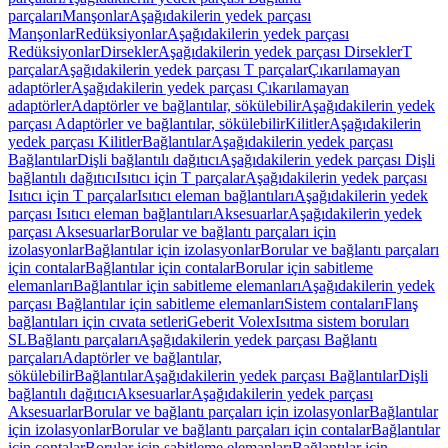
parçaları
Manşonlar
Aşağıdakilerin yedek parçası
Manşonlar
Redüksiyonlar
Aşağıdakilerin yedek parçası
Redüksiyonlar
Dirsekler
Aşağıdakilerin yedek parçası Dirsekler
T
parçalar
Aşağıdakilerin yedek parçası T parçalar
Çıkarılamayan
adaptörler
Aşağıdakilerin yedek parçası Çıkarılamayan
adaptörler
Adaptörler ve bağlantılar, sökülebilir
Aşağıdakilerin yedek
parçası Adaptörler ve bağlantılar, sökülebilir
Kilitler
Aşağıdakilerin
yedek parçası Kilitler
Bağlantılar
Aşağıdakilerin yedek parçası
Bağlantılar
Dişli bağlantılı dağıtıcı
Aşağıdakilerin yedek parçası Dişli
bağlantılı dağıtıcı
Isıtıcı için T parçalar
Aşağıdakilerin yedek parçası
Isıtıcı için T parçalar
Isıtıcı eleman bağlantıları
Aşağıdakilerin yedek
parçası Isıtıcı eleman bağlantıları
Aksesuarlar
Aşağıdakilerin yedek
parçası Aksesuarlar
Borular ve bağlantı parçaları için
izolasyonlar
Bağlantılar için izolasyonlar
Borular ve bağlantı parçaları
için contalar
Bağlantılar için contalar
Borular için sabitleme
elemanları
Bağlantılar için sabitleme elemanları
Aşağıdakilerin yedek
parçası Bağlantılar için sabitleme elemanları
Sistem contaları
Flanş
bağlantıları için cıvata setleri
Geberit Volex
Isıtma sistem boruları
SL
Bağlantı parçaları
Aşağıdakilerin yedek parçası Bağlantı
parçaları
Adaptörler ve bağlantılar,
sökülebilir
Bağlantılar
Aşağıdakilerin yedek parçası Bağlantılar
Dişli
bağlantılı dağıtıcı
Aksesuarlar
Aşağıdakilerin yedek parçası
Aksesuarlar
Borular ve bağlantı parçaları için izolasyonlar
Bağlantılar
için izolasyonlar
Borular ve bağlantı parçaları için contalar
Bağlantılar
için contalar
Borular için sabitleme elemanları
Bağlantılar için