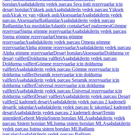
boruları
Aşağıdakilerin yedek parçası Sıva üstü rezervuarlar için
deşarj boruları
Yüksek asılı
Aşağıdakilerin yedek parçası Yüksek
asılı
Alçak ve yarı yüksek asılı
Aksesuarlar
Aşağıdakilerin yedek
parçası Aksesuarlar
Bağlantılar
Aşağıdakilerin yedek parçası
Bağlantılar
Ara musluklar
Adaptör contalar
Sarf malzemesi
Gömme
rezervuar
Sigma gömme rezervuarlar
Aşağıdakilerin yedek parçası
Sigma gömme rezervuarlar
Omega gömme
rezervuarlar
Aşağıdakilerin yedek parçası Omega gömme
rezervuarlar
Alpha gömme rezervuarlar
Aşağıdakilerin yedek parçası
Alpha gömme rezervuarlar
Deşarj boruları
Aksesuarlar
Doldurma ve
deşarj valfleri
Doldurma valfleri
Aşağıdakilerin yedek parçası
Doldurma valfleri
Gömme rezervuarlar için doldurma
valfleri
Aşağıdakilerin yedek parçası Gömme rezervuarlar için
doldurma valfleri
Seramik rezervuarlar için doldurma
valfleri
Aşağıdakilerin yedek parçası Seramik rezervuarlar için
doldurma valfleri
Üniversal rezervuarlar için doldurma
valfleri
Aşağıdakilerin yedek parçası Üniversal rezervuarlar için
doldurma valfleri
Deşarj valfleri
Aşağıdakilerin yedek parçası Deşarj
valfleri
2 kademeli deşarj
Aşağıdakilerin yedek parçası 2 kademeli
deşarj
İç takımlar
Aşağıdakilerin yedek parçası İç takımlar
2 kademeli
deşarj
Aşağıdakilerin yedek parçası 2 kademeli deşarj
Temin
sistemleri
Geberit Mepla
Sistem boruları ML
Aşağıdakilerin yedek
parçası Sistem boruları ML
Isıtma sistem boruları ML
Aşağıdakilerin
yedek parçası Isıtma sistem boruları ML
Bağlantı
parçaları
Aşağıdakilerin yedek parçası Bağlantı