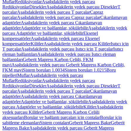
Muflar
Redüksiyonlar
Aşağıdakilerin yedek parçası
Redüksiyonlar
Dirsekler
Aşağıdakilerin yedek parçası Dirsekler
T
parçalar
Aşağıdakilerin yedek parçası T parçalar
Çapraz
parçalar
Aşağıdakilerin yedek parçası Çapraz parçalar
Çıkarılamayan
adaptörler
Aşağıdakilerin yedek parçası Çıkarılamayan
adaptörler
Adaptörler ve bağlantılar, sökülebilir
Aşağıdakilerin yedek
parçası Adaptörler ve bağlantılar, sökülebilir
Eksenel
kompensatörler
Aşağıdakilerin yedek parçası Eksenel
kompensatörler
Kilitler
Aşağıdakilerin yedek parçası Kilitler
Isıtıcı için
T parçalar
Aşağıdakilerin yedek parçası Isıtıcı için T parçalar
Isıtıcı
eleman bağlantıları
Aşağıdakilerin yedek parçası Isıtıcı eleman
bağlantıları
Geberit Mapress Karbon Çeliği, FKM
mavi
Aşağıdakilerin yedek parçası Geberit Mapress Karbon Çeliği,
FKM mavi
Sistem boruları 1.0034
Sistem boruları 1.0215
Boru
nipelleri
Muflar
Aşağıdakilerin yedek parçası
Muflar
Redüksiyonlar
Aşağıdakilerin yedek parçası
Redüksiyonlar
Dirsekler
Aşağıdakilerin yedek parçası Dirsekler
T
parçalar
Aşağıdakilerin yedek parçası T parçalar
Çıkarılamayan
adaptörler
Aşağıdakilerin yedek parçası Çıkarılamayan
adaptörler
Adaptörler ve bağlantılar, sökülebilir
Aşağıdakilerin yedek
parçası Adaptörler ve bağlantılar, sökülebilir
Kilitler
Aşağıdakilerin
yedek parçası Kilitler
Geberit Mapress Karbon Çeliği
aksesuarları
Borular ve bağlantı parçaları için contalar
Borular için
sabitleme elemanları
Sistem contaları
Geberit Mapress Bakır
Geberit
Mapress Bakır
Aşağıdakilerin yedek parçası Geberit Mapress