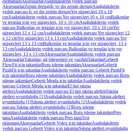
elemanları
Aksesuarlar
Aşağıdakilerin yedek parçası
Aksesuarlar
Zemin drenajı
İç ve dış zemin drenajı
Aşağıdakilerin
yedek parçası İç ve dış zemin drenajı
Yer süzgeçleri 10 x 10
cm
Aşağıdakilerin yedek parçası Yer süzgeçleri 10 x 10 cm
Balkonlar
ve teraslar için yer süzgeçleri, 10 x 10 cm
Aşağıdakilerin yedek
parçası Balkonlar ve teraslar için yer süzgeçleri, 10 x 10 cm
Yer
süzgeçleri 12 x 12 cm
Aşağıdakilerin yedek parçası Yer süzgeçleri 12
x 12 cm
Yer süzgeçleri 13 x 13 cm
Aşağıdakilerin yedek parçası Yer
süzgeçleri 13 x 13 cm
Balkonlar ve teraslar için yer süzgeçleri, 13 x
13 cm
Aşağıdakilerin yedek parçası Balkonlar ve teraslar için yer
süzgeçleri, 13 x 13 cm
Aksesuarlar
Aşağıdakilerin yedek parçası
Aksesuarlar
Takımlar, ağ bileşenleri ve yazılım
Takımlar
Geberit
FlowFit için takımlar
Boru işleme takımları
Aksesuarlar
Geberit
PushFit için takımlar
Aşağıdakilerin yedek parçası Geberit PushFit
için takımlar
Boru işleme takımları
Aşağıdakilerin yedek parçası Boru
işleme takımları
Geberit Mepla için takımlar
Aşağıdakilerin yedek
parçası Geberit Mepla için takımlar
El tipi sıkma
aletleri
Aşağıdakilerin yedek parçası El tipi sıkma aletleri
Sıkma
aletleri uyumluluğu [1]
Aşağıdakilerin yedek parçası Sıkma aletleri
uyumluluğu [1]
Sıkma aletleri uyumluluğu [2]
Aşağıdakilerin yedek
parçası Sıkma aletleri uyumluluğu [2]
Boru işleme
takımları
Aşağıdakilerin yedek parçası Boru işleme takımları
Pres
tapa
Aşağıdakilerin yedek parçası Pres tapa
Test
ekipmanı
Aksesuarlar
Geberit Volex için takımlar
Aşağıdakilerin
yedek parçası Geberit Volex için takımlar
Sıkma aletleri uyumluluğu