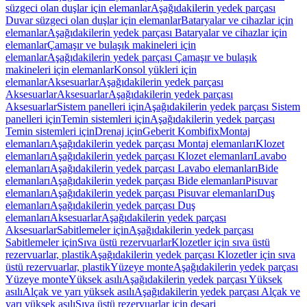
süzgeci olan duşlar için elemanlar
Aşağıdakilerin yedek parçası
Duvar süzgeci olan duşlar için elemanlar
Bataryalar ve cihazlar için
elemanlar
Aşağıdakilerin yedek parçası Bataryalar ve cihazlar için
elemanlar
Çamaşır ve bulaşık makineleri için
elemanlar
Aşağıdakilerin yedek parçası Çamaşır ve bulaşık
makineleri için elemanlar
Konsol yükleri için
elemanlar
Aksesuarlar
Aşağıdakilerin yedek parçası
Aksesuarlar
Aksesuarlar
Aşağıdakilerin yedek parçası
Aksesuarlar
Sistem panelleri için
Aşağıdakilerin yedek parçası Sistem
panelleri için
Temin sistemleri için
Aşağıdakilerin yedek parçası
Temin sistemleri için
Drenaj için
Geberit Kombifix
Montaj
elemanları
Aşağıdakilerin yedek parçası Montaj elemanları
Klozet
elemanları
Aşağıdakilerin yedek parçası Klozet elemanları
Lavabo
elemanları
Aşağıdakilerin yedek parçası Lavabo elemanları
Bide
elemanları
Aşağıdakilerin yedek parçası Bide elemanları
Pisuvar
elemanları
Aşağıdakilerin yedek parçası Pisuvar elemanları
Duş
elemanları
Aşağıdakilerin yedek parçası Duş
elemanları
Aksesuarlar
Aşağıdakilerin yedek parçası
Aksesuarlar
Sabitlemeler için
Aşağıdakilerin yedek parçası
Sabitlemeler için
Sıva üstü rezervuarlar
Klozetler için sıva üstü
rezervuarlar, plastik
Aşağıdakilerin yedek parçası Klozetler için sıva
üstü rezervuarlar, plastik
Yüzeye monte
Aşağıdakilerin yedek parçası
Yüzeye monte
Yüksek asılı
Aşağıdakilerin yedek parçası Yüksek
asılı
Alçak ve yarı yüksek asılı
Aşağıdakilerin yedek parçası Alçak ve
yarı yüksek asılı
Sıva üstü rezervuarlar için deşarj