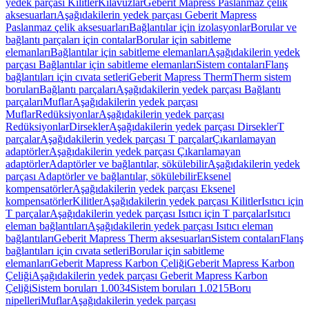
yedek parçası Kilitler
Kılavuzlar
Geberit Mapress Paslanmaz çelik
aksesuarları
Aşağıdakilerin yedek parçası Geberit Mapress
Paslanmaz çelik aksesuarları
Bağlantılar için izolasyonlar
Borular ve
bağlantı parçaları için contalar
Borular için sabitleme
elemanları
Bağlantılar için sabitleme elemanları
Aşağıdakilerin yedek
parçası Bağlantılar için sabitleme elemanları
Sistem contaları
Flanş
bağlantıları için cıvata setleri
Geberit Mapress Therm
Therm sistem
boruları
Bağlantı parçaları
Aşağıdakilerin yedek parçası Bağlantı
parçaları
Muflar
Aşağıdakilerin yedek parçası
Muflar
Redüksiyonlar
Aşağıdakilerin yedek parçası
Redüksiyonlar
Dirsekler
Aşağıdakilerin yedek parçası Dirsekler
T
parçalar
Aşağıdakilerin yedek parçası T parçalar
Çıkarılamayan
adaptörler
Aşağıdakilerin yedek parçası Çıkarılamayan
adaptörler
Adaptörler ve bağlantılar, sökülebilir
Aşağıdakilerin yedek
parçası Adaptörler ve bağlantılar, sökülebilir
Eksenel
kompensatörler
Aşağıdakilerin yedek parçası Eksenel
kompensatörler
Kilitler
Aşağıdakilerin yedek parçası Kilitler
Isıtıcı için
T parçalar
Aşağıdakilerin yedek parçası Isıtıcı için T parçalar
Isıtıcı
eleman bağlantıları
Aşağıdakilerin yedek parçası Isıtıcı eleman
bağlantıları
Geberit Mapress Therm aksesuarları
Sistem contaları
Flanş
bağlantıları için cıvata setleri
Borular için sabitleme
elemanları
Geberit Mapress Karbon Çeliği
Geberit Mapress Karbon
Çeliği
Aşağıdakilerin yedek parçası Geberit Mapress Karbon
Çeliği
Sistem boruları 1.0034
Sistem boruları 1.0215
Boru
nipelleri
Muflar
Aşağıdakilerin yedek parçası