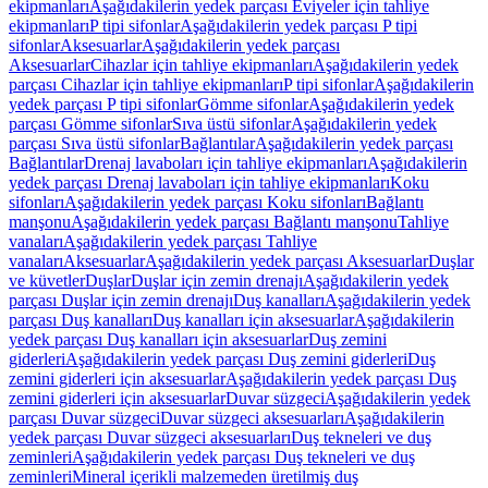
ekipmanları
Aşağıdakilerin yedek parçası Eviyeler için tahliye
ekipmanları
P tipi sifonlar
Aşağıdakilerin yedek parçası P tipi
sifonlar
Aksesuarlar
Aşağıdakilerin yedek parçası
Aksesuarlar
Cihazlar için tahliye ekipmanları
Aşağıdakilerin yedek
parçası Cihazlar için tahliye ekipmanları
P tipi sifonlar
Aşağıdakilerin
yedek parçası P tipi sifonlar
Gömme sifonlar
Aşağıdakilerin yedek
parçası Gömme sifonlar
Sıva üstü sifonlar
Aşağıdakilerin yedek
parçası Sıva üstü sifonlar
Bağlantılar
Aşağıdakilerin yedek parçası
Bağlantılar
Drenaj lavaboları için tahliye ekipmanları
Aşağıdakilerin
yedek parçası Drenaj lavaboları için tahliye ekipmanları
Koku
sifonları
Aşağıdakilerin yedek parçası Koku sifonları
Bağlantı
manşonu
Aşağıdakilerin yedek parçası Bağlantı manşonu
Tahliye
vanaları
Aşağıdakilerin yedek parçası Tahliye
vanaları
Aksesuarlar
Aşağıdakilerin yedek parçası Aksesuarlar
Duşlar
ve küvetler
Duşlar
Duşlar için zemin drenajı
Aşağıdakilerin yedek
parçası Duşlar için zemin drenajı
Duş kanalları
Aşağıdakilerin yedek
parçası Duş kanalları
Duş kanalları için aksesuarlar
Aşağıdakilerin
yedek parçası Duş kanalları için aksesuarlar
Duş zemini
giderleri
Aşağıdakilerin yedek parçası Duş zemini giderleri
Duş
zemini giderleri için aksesuarlar
Aşağıdakilerin yedek parçası Duş
zemini giderleri için aksesuarlar
Duvar süzgeci
Aşağıdakilerin yedek
parçası Duvar süzgeci
Duvar süzgeci aksesuarları
Aşağıdakilerin
yedek parçası Duvar süzgeci aksesuarları
Duş tekneleri ve duş
zeminleri
Aşağıdakilerin yedek parçası Duş tekneleri ve duş
zeminleri
Mineral içerikli malzemeden üretilmiş duş