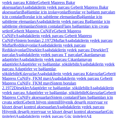
yedek parçası Kilitler
Geberit Mapress Bakır
aksesuarları
Aşağıdakilerin yedek parçası Geberit Mapress Bakır
aksesuarları
Bağlantılar için izolasyonlar
Borular ve bağlantı parçaları
için contalar
Borular için sabitleme elemanları
Bağlantılar için
sabitleme elemanları
Aşağıdakilerin yedek parçası Bağlantılar için
sabitleme elemanları
Sistem contaları
Flanş bağlantıları için cıvata
setleri
Geberit Mapress CuNiFe
Geberit Mapress
CuNiFe
Aşağıdakilerin yedek parçası Geberit Mapress
CuNiFe
Sistem boruları 2.1972
Muflar
Aşağıdakilerin yedek parçası
Muflar
Redüksiyonlar
Aşağıdakilerin yedek parçası
Redüksiyonlar
Dirsekler
Aşağıdakilerin yedek parçası Dirsekler
T
parçalar
Aşağıdakilerin yedek parçası T parçalar
Çıkarılamayan
adaptörler
Aşağıdakilerin yedek parçası Çıkarılamayan
adaptörler
Adaptörler ve bağlantılar, sökülebilir
Aşağıdakilerin yedek
parçası Adaptörler ve bağlantılar,
sökülebilir
Kılavuzlar
Aşağıdakilerin yedek parçası Kılavuzlar
Geberit
Mapress CuNiFe, FKM mavi
Aşağıdakilerin yedek parçası Geberit
Mapress CuNiFe, FKM mavi
Sistem boruları
2.1972
Dirsekler
Adaptörler ve bağlantılar, sökülebilir
Aşağıdakilerin
yedek parçası Adaptörler ve bağlantılar, sökülebilir
Kılavuzlar
Geberit
Mapress CuNiFe aksesuarları
Sistem contaları
Flanş bağlantıları için
cıvata setleri
Geberit hijyen sistemi
Hijyenik deşarjlı rezervuar ve
klozet deşarj kontrol aksesuarları
Aşağıdakilerin yedek parçası
Hijyenik deşarjlı rezervuar ve klozet deşarj kontrol aksesuarları
Güç
üniteleri
Aşağıdakilerin yedek parçası Güç üniteleri
Ağ