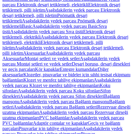
parçası Elektronik deşarj tetiklemeli, elektrikli
Elektronik deşarj
tetiklemeli, pilli işletim
Aşağıdakilerin yedek parçası Elektronik
deşarj tetiklemeli, pilli işletim
Pnömatik deşarj
tetiklemeli
Aşağıdakilerin yedek parçası Pnömatik deşarj
tetiklemeli
Basic
Aşağıdakilerin yedek parçası Basic
Sıva
üstü
Aşağıdakilerin yedek parçası Sıva üstü
Elektronik deşarj
tetiklemeli, elektrikli
Aşağıdakilerin yedek parçası Elektronik deşarj
tetiklemeli, elektrikli
Elektronik deşarj tetiklemeli, pilli
işletim
Aşağıdakilerin yedek parçası Elektronik deşarj tetiklemeli,
pilli işletim
Aksesuarlar
Aşağıdakilerin yedek parçası
Aksesuarlar
Montaj setleri ve yedek setler
Aşağıdakilerin yedek
parçası Montaj setleri ve yedek setler
Deşarj borusu, deşarj dirsekleri
ve geçiş parçaları
Kör kapaklar
Entegre kumandalar
Diğer
aksesuarlar
Klozetler, pisuvarlar ve bideler için sıhhi tesisat ekipmanı
bağlantıları
Klozet ve menfez tahliye ekipmanları
Aşağıdakilerin
yedek parçası Klozet ve menfez tahliye ekipmanları
Koku
sifonları
Aşağıdakilerin yedek parçası Koku sifonları
Sifon
dirsekleri
Aşağıdakilerin yedek parçası Sifon dirsekleri
Bağlantı
manşonu
Aşağıdakilerin yedek parçası Bağlantı manşonu
Bağlantı
setleri
Aşağıdakilerin yedek parçası Bağlantı setleri
Rezervuar dirseği
uzatma ekipmanları
Aşağıdakilerin yedek parçası Rezervuar dirseği
uzatma ekipmanları
PVC bağlantılar
Aşağıdakilerin yedek parçası
PVC bağlantılar
Adaptör contalar ve kapaklar
Geçiş ve bağlantı
parçaları
Pisuvarlar için tahliye ekipmanları
Aşağıdakilerin yedek
parçası Pisuvarlar için tahliye ekipmanları
Pisuvar