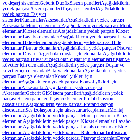
ve deşarj sistemleri
Geberit Duofix
Sistem panelleri
Aşağıdakilerin
yedek parçası Sistem panelleri
Taşıyıcı sistemleri
Aşağıdakilerin
yedek parçası Taşıyıcı
sistemleri
Kaplamalar
Aksesuarlar
Aşağıdakilerin yedek parçası
Aksesuarlar
Montaj elemanları
Aşağıdakilerin yedek parçası Montaj
elemanları
Klozet elemanları
Aşağıdakilerin yedek parçası Klozet
elemanları
Lavabo elemanları
Aşağıdakilerin yedek parçası Lavabo
elemanları
Bide elemanları
Aşağıdakilerin yedek parçası Bide
elemanları
Pisuvar elemanları
Aşağıdakilerin yedek parçası Pisuvar
elemanları
Duvar süzgeci olan duşlar için elemanlar
Aşağıdakilerin
yedek parçası Duvar süzgeci olan duşlar için elemanlar
Duşlar ve
küvetler için elemanlar
Aşağıdakilerin yedek parçası Duşlar ve
küvetler için elemanlar
Batarya elemanları
Aşağıdakilerin yedek
parçası Batarya elemanları
Konsol yükleri için
elemanlar
Aşağıdakilerin yedek parçası Konsol yükleri için
elemanlar
Aksesuarlar
Aşağıdakilerin yedek parçası
Aksesuarlar
Geberit GIS
Sistem panelleri
Aşağıdakilerin yedek
parçası Sistem panelleri
Taşıyıcı sistemleri
Prefabrikasyon
aksesuarları
Aşağıdakilerin yedek parçası Prefabrikasyon
aksesuarları
Ses izolasyonu için aksesuarlar
Kaplamalar
Montaj
elemanları
Aşağıdakilerin yedek parçası Montaj elemanları
Klozet
elemanları
Aşağıdakilerin yedek parçası Klozet elemanları
Lavabo
elemanları
Aşağıdakilerin yedek parçası Lavabo elemanları
Bide
elemanları
Aşağıdakilerin yedek parçası Bide elemanları
Pisuvar
elemanları
Aşağıdakilerin yedek parçası Pisuvar elemanları
Duvar