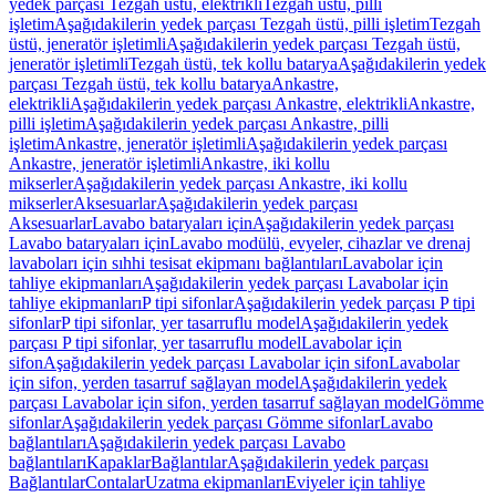
yedek parçası Tezgah üstü, elektrikli
Tezgah üstü, pilli
işletim
Aşağıdakilerin yedek parçası Tezgah üstü, pilli işletim
Tezgah
üstü, jeneratör işletimli
Aşağıdakilerin yedek parçası Tezgah üstü,
jeneratör işletimli
Tezgah üstü, tek kollu batarya
Aşağıdakilerin yedek
parçası Tezgah üstü, tek kollu batarya
Ankastre,
elektrikli
Aşağıdakilerin yedek parçası Ankastre, elektrikli
Ankastre,
pilli işletim
Aşağıdakilerin yedek parçası Ankastre, pilli
işletim
Ankastre, jeneratör işletimli
Aşağıdakilerin yedek parçası
Ankastre, jeneratör işletimli
Ankastre, iki kollu
mikserler
Aşağıdakilerin yedek parçası Ankastre, iki kollu
mikserler
Aksesuarlar
Aşağıdakilerin yedek parçası
Aksesuarlar
Lavabo bataryaları için
Aşağıdakilerin yedek parçası
Lavabo bataryaları için
Lavabo modülü, evyeler, cihazlar ve drenaj
lavaboları için sıhhi tesisat ekipmanı bağlantıları
Lavabolar için
tahliye ekipmanları
Aşağıdakilerin yedek parçası Lavabolar için
tahliye ekipmanları
P tipi sifonlar
Aşağıdakilerin yedek parçası P tipi
sifonlar
P tipi sifonlar, yer tasarruflu model
Aşağıdakilerin yedek
parçası P tipi sifonlar, yer tasarruflu model
Lavabolar için
sifon
Aşağıdakilerin yedek parçası Lavabolar için sifon
Lavabolar
için sifon, yerden tasarruf sağlayan model
Aşağıdakilerin yedek
parçası Lavabolar için sifon, yerden tasarruf sağlayan model
Gömme
sifonlar
Aşağıdakilerin yedek parçası Gömme sifonlar
Lavabo
bağlantıları
Aşağıdakilerin yedek parçası Lavabo
bağlantıları
Kapaklar
Bağlantılar
Aşağıdakilerin yedek parçası
Bağlantılar
Contalar
Uzatma ekipmanları
Eviyeler için tahliye