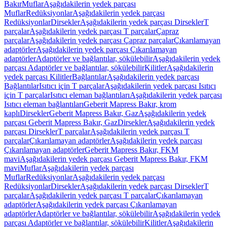
Bakır
Muflar
Aşağıdakilerin yedek parçası
Muflar
Redüksiyonlar
Aşağıdakilerin yedek parçası
Redüksiyonlar
Dirsekler
Aşağıdakilerin yedek parçası Dirsekler
T
parçalar
Aşağıdakilerin yedek parçası T parçalar
Çapraz
parçalar
Aşağıdakilerin yedek parçası Çapraz parçalar
Çıkarılamayan
adaptörler
Aşağıdakilerin yedek parçası Çıkarılamayan
adaptörler
Adaptörler ve bağlantılar, sökülebilir
Aşağıdakilerin yedek
parçası Adaptörler ve bağlantılar, sökülebilir
Kilitler
Aşağıdakilerin
yedek parçası Kilitler
Bağlantılar
Aşağıdakilerin yedek parçası
Bağlantılar
Isıtıcı için T parçalar
Aşağıdakilerin yedek parçası Isıtıcı
için T parçalar
Isıtıcı eleman bağlantıları
Aşağıdakilerin yedek parçası
Isıtıcı eleman bağlantıları
Geberit Mapress Bakır, krom
kaplı
Dirsekler
Geberit Mapress Bakır, Gaz
Aşağıdakilerin yedek
parçası Geberit Mapress Bakır, Gaz
Dirsekler
Aşağıdakilerin yedek
parçası Dirsekler
T parçalar
Aşağıdakilerin yedek parçası T
parçalar
Çıkarılamayan adaptörler
Aşağıdakilerin yedek parçası
Çıkarılamayan adaptörler
Geberit Mapress Bakır, FKM
mavi
Aşağıdakilerin yedek parçası Geberit Mapress Bakır, FKM
mavi
Muflar
Aşağıdakilerin yedek parçası
Muflar
Redüksiyonlar
Aşağıdakilerin yedek parçası
Redüksiyonlar
Dirsekler
Aşağıdakilerin yedek parçası Dirsekler
T
parçalar
Aşağıdakilerin yedek parçası T parçalar
Çıkarılamayan
adaptörler
Aşağıdakilerin yedek parçası Çıkarılamayan
adaptörler
Adaptörler ve bağlantılar, sökülebilir
Aşağıdakilerin yedek
parçası Adaptörler ve bağlantılar, sökülebilir
Kilitler
Aşağıdakilerin