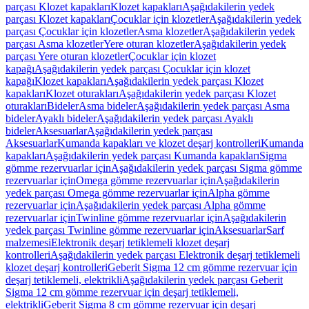
parçası Klozet kapakları
Klozet kapakları
Aşağıdakilerin yedek
parçası Klozet kapakları
Çocuklar için klozetler
Aşağıdakilerin yedek
parçası Çocuklar için klozetler
Asma klozetler
Aşağıdakilerin yedek
parçası Asma klozetler
Yere oturan klozetler
Aşağıdakilerin yedek
parçası Yere oturan klozetler
Çocuklar için klozet
kapağı
Aşağıdakilerin yedek parçası Çocuklar için klozet
kapağı
Klozet kapakları
Aşağıdakilerin yedek parçası Klozet
kapakları
Klozet oturakları
Aşağıdakilerin yedek parçası Klozet
oturakları
Bideler
Asma bideler
Aşağıdakilerin yedek parçası Asma
bideler
Ayaklı bideler
Aşağıdakilerin yedek parçası Ayaklı
bideler
Aksesuarlar
Aşağıdakilerin yedek parçası
Aksesuarlar
Kumanda kapakları ve klozet deşarj kontrolleri
Kumanda
kapakları
Aşağıdakilerin yedek parçası Kumanda kapakları
Sigma
gömme rezervuarlar için
Aşağıdakilerin yedek parçası Sigma gömme
rezervuarlar için
Omega gömme rezervuarlar için
Aşağıdakilerin
yedek parçası Omega gömme rezervuarlar için
Alpha gömme
rezervuarlar için
Aşağıdakilerin yedek parçası Alpha gömme
rezervuarlar için
Twinline gömme rezervuarlar için
Aşağıdakilerin
yedek parçası Twinline gömme rezervuarlar için
Aksesuarlar
Sarf
malzemesi
Elektronik deşarj tetiklemeli klozet deşarj
kontrolleri
Aşağıdakilerin yedek parçası Elektronik deşarj tetiklemeli
klozet deşarj kontrolleri
Geberit Sigma 12 cm gömme rezervuar için
deşarj tetiklemeli, elektrikli
Aşağıdakilerin yedek parçası Geberit
Sigma 12 cm gömme rezervuar için deşarj tetiklemeli,
elektrikli
Geberit Sigma 8 cm gömme rezervuar için deşarj