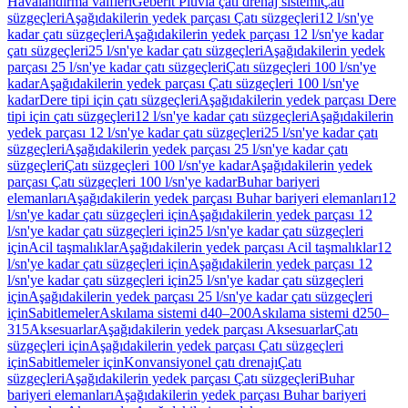
Havalandırma valfleri
Geberit Pluvia çatı drenaj sistemi
Çatı
süzgeçleri
Aşağıdakilerin yedek parçası Çatı süzgeçleri
12 l/sn'ye
kadar çatı süzgeçleri
Aşağıdakilerin yedek parçası 12 l/sn'ye kadar
çatı süzgeçleri
25 l/sn'ye kadar çatı süzgeçleri
Aşağıdakilerin yedek
parçası 25 l/sn'ye kadar çatı süzgeçleri
Çatı süzgeçleri 100 l/sn'ye
kadar
Aşağıdakilerin yedek parçası Çatı süzgeçleri 100 l/sn'ye
kadar
Dere tipi için çatı süzgeçleri
Aşağıdakilerin yedek parçası Dere
tipi için çatı süzgeçleri
12 l/sn'ye kadar çatı süzgeçleri
Aşağıdakilerin
yedek parçası 12 l/sn'ye kadar çatı süzgeçleri
25 l/sn'ye kadar çatı
süzgeçleri
Aşağıdakilerin yedek parçası 25 l/sn'ye kadar çatı
süzgeçleri
Çatı süzgeçleri 100 l/sn'ye kadar
Aşağıdakilerin yedek
parçası Çatı süzgeçleri 100 l/sn'ye kadar
Buhar bariyeri
elemanları
Aşağıdakilerin yedek parçası Buhar bariyeri elemanları
12
l/sn'ye kadar çatı süzgeçleri için
Aşağıdakilerin yedek parçası 12
l/sn'ye kadar çatı süzgeçleri için
25 l/sn'ye kadar çatı süzgeçleri
için
Acil taşmalıklar
Aşağıdakilerin yedek parçası Acil taşmalıklar
12
l/sn'ye kadar çatı süzgeçleri için
Aşağıdakilerin yedek parçası 12
l/sn'ye kadar çatı süzgeçleri için
25 l/sn'ye kadar çatı süzgeçleri
için
Aşağıdakilerin yedek parçası 25 l/sn'ye kadar çatı süzgeçleri
için
Sabitlemeler
Askılama sistemi d40–200
Askılama sistemi d250–
315
Aksesuarlar
Aşağıdakilerin yedek parçası Aksesuarlar
Çatı
süzgeçleri için
Aşağıdakilerin yedek parçası Çatı süzgeçleri
için
Sabitlemeler için
Konvansiyonel çatı drenajı
Çatı
süzgeçleri
Aşağıdakilerin yedek parçası Çatı süzgeçleri
Buhar
bariyeri elemanları
Aşağıdakilerin yedek parçası Buhar bariyeri