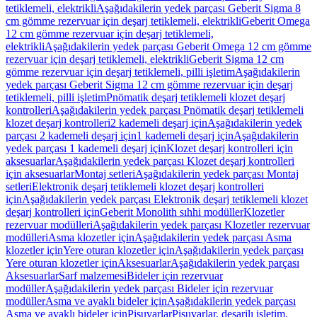
tetiklemeli, elektrikli
Aşağıdakilerin yedek parçası Geberit Sigma 8
cm gömme rezervuar için deşarj tetiklemeli, elektrikli
Geberit Omega
12 cm gömme rezervuar için deşarj tetiklemeli,
elektrikli
Aşağıdakilerin yedek parçası Geberit Omega 12 cm gömme
rezervuar için deşarj tetiklemeli, elektrikli
Geberit Sigma 12 cm
gömme rezervuar için deşarj tetiklemeli, pilli işletim
Aşağıdakilerin
yedek parçası Geberit Sigma 12 cm gömme rezervuar için deşarj
tetiklemeli, pilli işletim
Pnömatik deşarj tetiklemeli klozet deşarj
kontrolleri
Aşağıdakilerin yedek parçası Pnömatik deşarj tetiklemeli
klozet deşarj kontrolleri
2 kademeli deşarj için
Aşağıdakilerin yedek
parçası 2 kademeli deşarj için
1 kademeli deşarj için
Aşağıdakilerin
yedek parçası 1 kademeli deşarj için
Klozet deşarj kontrolleri için
aksesuarlar
Aşağıdakilerin yedek parçası Klozet deşarj kontrolleri
için aksesuarlar
Montaj setleri
Aşağıdakilerin yedek parçası Montaj
setleri
Elektronik deşarj tetiklemeli klozet deşarj kontrolleri
için
Aşağıdakilerin yedek parçası Elektronik deşarj tetiklemeli klozet
deşarj kontrolleri için
Geberit Monolith sıhhi modüller
Klozetler
rezervuar modülleri
Aşağıdakilerin yedek parçası Klozetler rezervuar
modülleri
Asma klozetler için
Aşağıdakilerin yedek parçası Asma
klozetler için
Yere oturan klozetler için
Aşağıdakilerin yedek parçası
Yere oturan klozetler için
Aksesuarlar
Aşağıdakilerin yedek parçası
Aksesuarlar
Sarf malzemesi
Bideler için rezervuar
modüller
Aşağıdakilerin yedek parçası Bideler için rezervuar
modüller
Asma ve ayaklı bideler için
Aşağıdakilerin yedek parçası
Asma ve ayaklı bideler için
Pisuvarlar
Pisuvarlar, deşarjlı işletim,