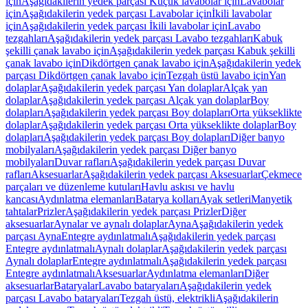
için
Aşağıdakilerin yedek parçası Küçük lavabolar için
Lavabolar
için
Aşağıdakilerin yedek parçası Lavabolar için
İkili lavabolar
için
Aşağıdakilerin yedek parçası İkili lavabolar için
Lavabo
tezgahları
Aşağıdakilerin yedek parçası Lavabo tezgahları
Kabuk
şekilli çanak lavabo için
Aşağıdakilerin yedek parçası Kabuk şekilli
çanak lavabo için
Dikdörtgen çanak lavabo için
Aşağıdakilerin yedek
parçası Dikdörtgen çanak lavabo için
Tezgah üstü lavabo için
Yan
dolaplar
Aşağıdakilerin yedek parçası Yan dolaplar
Alçak yan
dolaplar
Aşağıdakilerin yedek parçası Alçak yan dolaplar
Boy
dolapları
Aşağıdakilerin yedek parçası Boy dolapları
Orta yükseklikte
dolaplar
Aşağıdakilerin yedek parçası Orta yükseklikte dolaplar
Boy
dolapları
Aşağıdakilerin yedek parçası Boy dolapları
Diğer banyo
mobilyaları
Aşağıdakilerin yedek parçası Diğer banyo
mobilyaları
Duvar rafları
Aşağıdakilerin yedek parçası Duvar
rafları
Aksesuarlar
Aşağıdakilerin yedek parçası Aksesuarlar
Çekmece
parçaları ve düzenleme kutuları
Havlu askısı ve havlu
kancası
Aydınlatma elemanları
Batarya kolları
Ayak setleri
Manyetik
tahtalar
Prizler
Aşağıdakilerin yedek parçası Prizler
Diğer
aksesuarlar
Aynalar ve aynalı dolaplar
Ayna
Aşağıdakilerin yedek
parçası Ayna
Entegre aydınlatmalı
Aşağıdakilerin yedek parçası
Entegre aydınlatmalı
Aynalı dolaplar
Aşağıdakilerin yedek parçası
Aynalı dolaplar
Entegre aydınlatmalı
Aşağıdakilerin yedek parçası
Entegre aydınlatmalı
Aksesuarlar
Aydınlatma elemanları
Diğer
aksesuarlar
Bataryalar
Lavabo bataryaları
Aşağıdakilerin yedek
parçası Lavabo bataryaları
Tezgah üstü, elektrikli
Aşağıdakilerin