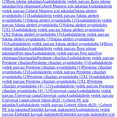
[2]
Boru işleme takımları
Aşağıdakilerin yedek parçası Boru işleme
takımları
Test ekipmanı
Geberit Mapress için takımlar
Aşağıdakilerin
yedek parçası Geberit Mapress için takımlar
Sıkma aletleri
uyumluluğu [1]
Aşağıdakilerin yedek parçası Sıkma aletleri
uyumluluğu [1]
Sıkma aletleri uyumluluğu [2]
Aşağıdakilerin yedek
parçası Sıkma aletleri uyumluluğu [2]
Sıkma aletleri uyumluluğu
[2XL]
Aşağıdakilerin yedek parçası Sıkma aletleri uyumluluğu
[2XL]
Sıkma aletleri uyumluluğu [3]
Aşağıdakilerin yedek parçası
Sıkma aletleri uyumluluğu [3]
Sıkma aletleri uyumluluğu
[4]
Aşağıdakilerin yedek parçası Sıkma aletleri uyumluluğu [4]
Boru
işleme takımları
Aşağıdakilerin yedek parçası Boru işleme
takımları
Pres tapa
Aşağıdakilerin yedek parçası Pres tapa
Test
ekipmanı
Aksesuarlar
Presleme cihazları
Aşağıdakilerin yedek parçası
Presleme cihazları
Presleme cihazları uyumluluğu [1]
Aşağıdakilerin
yedek parçası Presleme cihazları uyumluluğu [1]
Presleme cihazları
uyumluluğu [2]
Aşağıdakilerin yedek parçası Presleme cihazları
uyumluluğu [2]
Presleme cihazları uyumluluğu [2XL]
Aşağıdakilerin
yedek parçası Presleme cihazları uyumluluğu [2XL]
Presleme
cihazları uyumluluğu [4] / [2]
Aşağıdakilerin yedek parçası Presleme
cihazları uyumluluğu [4] / [2]
Üniversal çanta
Aşağıdakilerin yedek
parçası Üniversal çanta
Üniversal çanta
Aşağıdakilerin yedek parçası
Üniversal çanta
Geberit Silent-db20 / Geberit PE için
takımlar
Aşağıdakilerin yedek parçası Geberit Silent-db20 / Geberit
PE için takımlar
Elektrikli kaynak makineleri
Aşağıdakilerin yedek
parçası Elektrikli kaynak makineleri
Elektrikli kaynak makineleri için