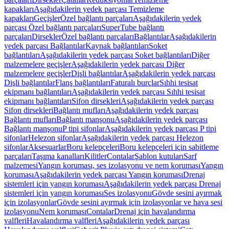
kapakları
Aşağıdakilerin yedek parçası Temizleme
kapakları
Geçişler
Özel bağlantı parçaları
Aşağıdakilerin yedek
parçası Özel bağlantı parçaları
SuperTube bağlantı
parçaları
Dirsekler
Özel bağlantı parçaları
Bağlantılar
Aşağıdakilerin
yedek parçası Bağlantılar
Kaynak bağlantıları
Soket
bağlantıları
Aşağıdakilerin yedek parçası Soket bağlantıları
Diğer
malzemelere geçişler
Aşağıdakilerin yedek parçası Diğer
malzemelere geçişler
Dişli bağlantılar
Aşağıdakilerin yedek parçası
Dişli bağlantılar
Flanş bağlantıları
Faturalı burçlar
Sıhhi tesisat
ekipmanı bağlantıları
Aşağıdakilerin yedek parçası Sıhhi tesisat
ekipmanı bağlantıları
Sifon dirsekleri
Aşağıdakilerin yedek parçası
Sifon dirsekleri
Bağlantı mufları
Aşağıdakilerin yedek parçası
Bağlantı mufları
Bağlantı manşonu
Aşağıdakilerin yedek parçası
Bağlantı manşonu
P tipi sifonlar
Aşağıdakilerin yedek parçası P tipi
sifonlar
Helezon sifonlar
Aşağıdakilerin yedek parçası Helezon
sifonlar
Aksesuarlar
Boru kelepçeleri
Boru kelepçeleri için sabitleme
parçaları
Taşıma kanalları
Kilitler
Contalar
Şablon kutuları
Sarf
malzemesi
Yangın koruması, ses izolasyonu ve nem koruması
Yangın
koruması
Aşağıdakilerin yedek parçası Yangın koruması
Drenaj
sistemleri için yangın koruması
Aşağıdakilerin yedek parçası Drenaj
sistemleri için yangın koruması
Ses izolasyonu
Gövde sesini ayırmak
için izolasyonlar
Gövde sesini ayırmak için izolasyonlar ve hava sesi
izolasyonu
Nem koruması
Contalar
Drenaj için havalandırma
valfleri
Havalandırma valfleri
Aşağıdakilerin yedek parçası