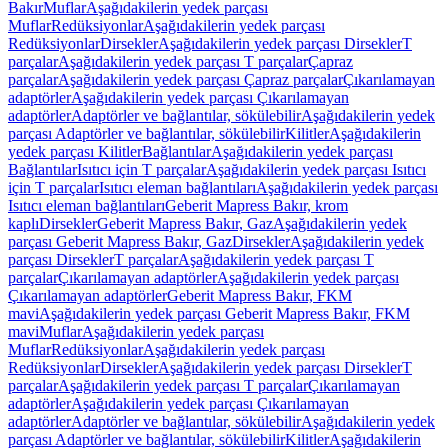
Bakır
Muflar
Aşağıdakilerin yedek parçası
Muflar
Redüksiyonlar
Aşağıdakilerin yedek parçası
Redüksiyonlar
Dirsekler
Aşağıdakilerin yedek parçası Dirsekler
T
parçalar
Aşağıdakilerin yedek parçası T parçalar
Çapraz
parçalar
Aşağıdakilerin yedek parçası Çapraz parçalar
Çıkarılamayan
adaptörler
Aşağıdakilerin yedek parçası Çıkarılamayan
adaptörler
Adaptörler ve bağlantılar, sökülebilir
Aşağıdakilerin yedek
parçası Adaptörler ve bağlantılar, sökülebilir
Kilitler
Aşağıdakilerin
yedek parçası Kilitler
Bağlantılar
Aşağıdakilerin yedek parçası
Bağlantılar
Isıtıcı için T parçalar
Aşağıdakilerin yedek parçası Isıtıcı
için T parçalar
Isıtıcı eleman bağlantıları
Aşağıdakilerin yedek parçası
Isıtıcı eleman bağlantıları
Geberit Mapress Bakır, krom
kaplı
Dirsekler
Geberit Mapress Bakır, Gaz
Aşağıdakilerin yedek
parçası Geberit Mapress Bakır, Gaz
Dirsekler
Aşağıdakilerin yedek
parçası Dirsekler
T parçalar
Aşağıdakilerin yedek parçası T
parçalar
Çıkarılamayan adaptörler
Aşağıdakilerin yedek parçası
Çıkarılamayan adaptörler
Geberit Mapress Bakır, FKM
mavi
Aşağıdakilerin yedek parçası Geberit Mapress Bakır, FKM
mavi
Muflar
Aşağıdakilerin yedek parçası
Muflar
Redüksiyonlar
Aşağıdakilerin yedek parçası
Redüksiyonlar
Dirsekler
Aşağıdakilerin yedek parçası Dirsekler
T
parçalar
Aşağıdakilerin yedek parçası T parçalar
Çıkarılamayan
adaptörler
Aşağıdakilerin yedek parçası Çıkarılamayan
adaptörler
Adaptörler ve bağlantılar, sökülebilir
Aşağıdakilerin yedek
parçası Adaptörler ve bağlantılar, sökülebilir
Kilitler
Aşağıdakilerin