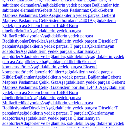
sabitleme elemanları
Aşağıdakilerin yedek parçası Bağlantılar için
sabitleme elemanları
Geberit Mapress Paslanmaz Çelik
Geberit
Mapress Paslanmaz Çelik
Aşağıdakilerin yedek parçası Geberit
Mapress Paslanmaz Çelik
Sistem boruları 1.4401
Aşağıdakilerin
yedek parçası Sistem boruları 1.4401
Boru
nipelleri
Muflar
Aşağıdakilerin yedek parçası
Muflar
Redüksiyonlar
Aşağıdakilerin yedek parçası
Redüksiyonlar
Dirsekler
Aşağıdakilerin yedek parçası Dirsekler
T
parçalar
Aşağıdakilerin yedek parçası T parçalar
Çıkarılamayan
adaptörler
Aşağıdakilerin yedek parçası Çıkarılamayan
adaptörler
Adaptörler ve bağlantılar, sökülebilir
Aşağıdakilerin yedek
parçası Adaptörler ve bağlantılar, sökülebilir
Eksenel
kompensatörler
Aşağıdakilerin yedek parçası Eksenel
kompensatörler
Kılavuzlar
Kilitler
Aşağıdakilerin yedek parçası
Kilitler
Bağlantılar
Aşağıdakilerin yedek parçası Bağlantılar
Geberit
Mapress Paslanmaz Çelik, Gaz
Aşağıdakilerin yedek parçası Geberit
Mapress Paslanmaz Çelik, Gaz
Sistem boruları 1.4401
Aşağıdakilerin
yedek parçası Sistem boruları 1.4401
Boru
nipelleri
Muflar
Aşağıdakilerin yedek parçası
Muflar
Redüksiyonlar
Aşağıdakilerin yedek parçası
Redüksiyonlar
Dirsekler
Aşağıdakilerin yedek parçası Dirsekler
T
parçalar
Aşağıdakilerin yedek parçası T parçalar
Çıkarılamayan
adaptörler
Aşağıdakilerin yedek parçası Çıkarılamayan
adaptörler
Adaptörler ve bağlantılar, sökülebilir
Aşağıdakilerin yedek