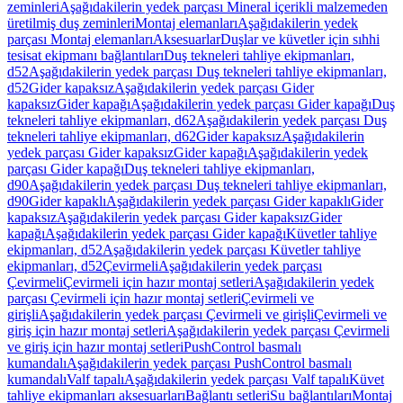
zeminleri
Aşağıdakilerin yedek parçası Mineral içerikli malzemeden
üretilmiş duş zeminleri
Montaj elemanları
Aşağıdakilerin yedek
parçası Montaj elemanları
Aksesuarlar
Duşlar ve küvetler için sıhhi
tesisat ekipmanı bağlantıları
Duş tekneleri tahliye ekipmanları,
d52
Aşağıdakilerin yedek parçası Duş tekneleri tahliye ekipmanları,
d52
Gider kapaksız
Aşağıdakilerin yedek parçası Gider
kapaksız
Gider kapağı
Aşağıdakilerin yedek parçası Gider kapağı
Duş
tekneleri tahliye ekipmanları, d62
Aşağıdakilerin yedek parçası Duş
tekneleri tahliye ekipmanları, d62
Gider kapaksız
Aşağıdakilerin
yedek parçası Gider kapaksız
Gider kapağı
Aşağıdakilerin yedek
parçası Gider kapağı
Duş tekneleri tahliye ekipmanları,
d90
Aşağıdakilerin yedek parçası Duş tekneleri tahliye ekipmanları,
d90
Gider kapaklı
Aşağıdakilerin yedek parçası Gider kapaklı
Gider
kapaksız
Aşağıdakilerin yedek parçası Gider kapaksız
Gider
kapağı
Aşağıdakilerin yedek parçası Gider kapağı
Küvetler tahliye
ekipmanları, d52
Aşağıdakilerin yedek parçası Küvetler tahliye
ekipmanları, d52
Çevirmeli
Aşağıdakilerin yedek parçası
Çevirmeli
Çevirmeli için hazır montaj setleri
Aşağıdakilerin yedek
parçası Çevirmeli için hazır montaj setleri
Çevirmeli ve
girişli
Aşağıdakilerin yedek parçası Çevirmeli ve girişli
Çevirmeli ve
giriş için hazır montaj setleri
Aşağıdakilerin yedek parçası Çevirmeli
ve giriş için hazır montaj setleri
PushControl basmalı
kumandalı
Aşağıdakilerin yedek parçası PushControl basmalı
kumandalı
Valf tapalı
Aşağıdakilerin yedek parçası Valf tapalı
Küvet
tahliye ekipmanları aksesuarları
Bağlantı setleri
Su bağlantıları
Montaj