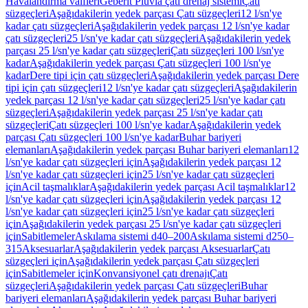
Havalandırma valfleri
Geberit Pluvia çatı drenaj sistemi
Çatı
süzgeçleri
Aşağıdakilerin yedek parçası Çatı süzgeçleri
12 l/sn'ye
kadar çatı süzgeçleri
Aşağıdakilerin yedek parçası 12 l/sn'ye kadar
çatı süzgeçleri
25 l/sn'ye kadar çatı süzgeçleri
Aşağıdakilerin yedek
parçası 25 l/sn'ye kadar çatı süzgeçleri
Çatı süzgeçleri 100 l/sn'ye
kadar
Aşağıdakilerin yedek parçası Çatı süzgeçleri 100 l/sn'ye
kadar
Dere tipi için çatı süzgeçleri
Aşağıdakilerin yedek parçası Dere
tipi için çatı süzgeçleri
12 l/sn'ye kadar çatı süzgeçleri
Aşağıdakilerin
yedek parçası 12 l/sn'ye kadar çatı süzgeçleri
25 l/sn'ye kadar çatı
süzgeçleri
Aşağıdakilerin yedek parçası 25 l/sn'ye kadar çatı
süzgeçleri
Çatı süzgeçleri 100 l/sn'ye kadar
Aşağıdakilerin yedek
parçası Çatı süzgeçleri 100 l/sn'ye kadar
Buhar bariyeri
elemanları
Aşağıdakilerin yedek parçası Buhar bariyeri elemanları
12
l/sn'ye kadar çatı süzgeçleri için
Aşağıdakilerin yedek parçası 12
l/sn'ye kadar çatı süzgeçleri için
25 l/sn'ye kadar çatı süzgeçleri
için
Acil taşmalıklar
Aşağıdakilerin yedek parçası Acil taşmalıklar
12
l/sn'ye kadar çatı süzgeçleri için
Aşağıdakilerin yedek parçası 12
l/sn'ye kadar çatı süzgeçleri için
25 l/sn'ye kadar çatı süzgeçleri
için
Aşağıdakilerin yedek parçası 25 l/sn'ye kadar çatı süzgeçleri
için
Sabitlemeler
Askılama sistemi d40–200
Askılama sistemi d250–
315
Aksesuarlar
Aşağıdakilerin yedek parçası Aksesuarlar
Çatı
süzgeçleri için
Aşağıdakilerin yedek parçası Çatı süzgeçleri
için
Sabitlemeler için
Konvansiyonel çatı drenajı
Çatı
süzgeçleri
Aşağıdakilerin yedek parçası Çatı süzgeçleri
Buhar
bariyeri elemanları
Aşağıdakilerin yedek parçası Buhar bariyeri