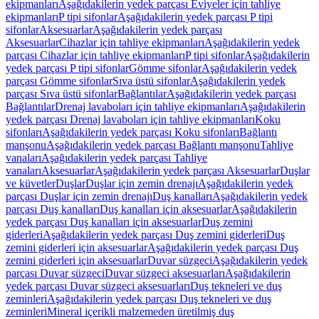
ekipmanları
Aşağıdakilerin yedek parçası Eviyeler için tahliye
ekipmanları
P tipi sifonlar
Aşağıdakilerin yedek parçası P tipi
sifonlar
Aksesuarlar
Aşağıdakilerin yedek parçası
Aksesuarlar
Cihazlar için tahliye ekipmanları
Aşağıdakilerin yedek
parçası Cihazlar için tahliye ekipmanları
P tipi sifonlar
Aşağıdakilerin
yedek parçası P tipi sifonlar
Gömme sifonlar
Aşağıdakilerin yedek
parçası Gömme sifonlar
Sıva üstü sifonlar
Aşağıdakilerin yedek
parçası Sıva üstü sifonlar
Bağlantılar
Aşağıdakilerin yedek parçası
Bağlantılar
Drenaj lavaboları için tahliye ekipmanları
Aşağıdakilerin
yedek parçası Drenaj lavaboları için tahliye ekipmanları
Koku
sifonları
Aşağıdakilerin yedek parçası Koku sifonları
Bağlantı
manşonu
Aşağıdakilerin yedek parçası Bağlantı manşonu
Tahliye
vanaları
Aşağıdakilerin yedek parçası Tahliye
vanaları
Aksesuarlar
Aşağıdakilerin yedek parçası Aksesuarlar
Duşlar
ve küvetler
Duşlar
Duşlar için zemin drenajı
Aşağıdakilerin yedek
parçası Duşlar için zemin drenajı
Duş kanalları
Aşağıdakilerin yedek
parçası Duş kanalları
Duş kanalları için aksesuarlar
Aşağıdakilerin
yedek parçası Duş kanalları için aksesuarlar
Duş zemini
giderleri
Aşağıdakilerin yedek parçası Duş zemini giderleri
Duş
zemini giderleri için aksesuarlar
Aşağıdakilerin yedek parçası Duş
zemini giderleri için aksesuarlar
Duvar süzgeci
Aşağıdakilerin yedek
parçası Duvar süzgeci
Duvar süzgeci aksesuarları
Aşağıdakilerin
yedek parçası Duvar süzgeci aksesuarları
Duş tekneleri ve duş
zeminleri
Aşağıdakilerin yedek parçası Duş tekneleri ve duş
zeminleri
Mineral içerikli malzemeden üretilmiş duş