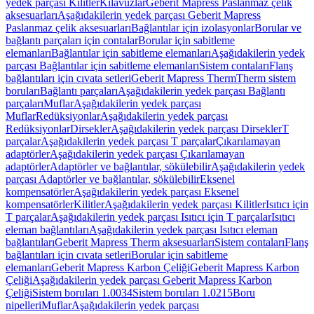
yedek parçası Kilitler
Kılavuzlar
Geberit Mapress Paslanmaz çelik
aksesuarları
Aşağıdakilerin yedek parçası Geberit Mapress
Paslanmaz çelik aksesuarları
Bağlantılar için izolasyonlar
Borular ve
bağlantı parçaları için contalar
Borular için sabitleme
elemanları
Bağlantılar için sabitleme elemanları
Aşağıdakilerin yedek
parçası Bağlantılar için sabitleme elemanları
Sistem contaları
Flanş
bağlantıları için cıvata setleri
Geberit Mapress Therm
Therm sistem
boruları
Bağlantı parçaları
Aşağıdakilerin yedek parçası Bağlantı
parçaları
Muflar
Aşağıdakilerin yedek parçası
Muflar
Redüksiyonlar
Aşağıdakilerin yedek parçası
Redüksiyonlar
Dirsekler
Aşağıdakilerin yedek parçası Dirsekler
T
parçalar
Aşağıdakilerin yedek parçası T parçalar
Çıkarılamayan
adaptörler
Aşağıdakilerin yedek parçası Çıkarılamayan
adaptörler
Adaptörler ve bağlantılar, sökülebilir
Aşağıdakilerin yedek
parçası Adaptörler ve bağlantılar, sökülebilir
Eksenel
kompensatörler
Aşağıdakilerin yedek parçası Eksenel
kompensatörler
Kilitler
Aşağıdakilerin yedek parçası Kilitler
Isıtıcı için
T parçalar
Aşağıdakilerin yedek parçası Isıtıcı için T parçalar
Isıtıcı
eleman bağlantıları
Aşağıdakilerin yedek parçası Isıtıcı eleman
bağlantıları
Geberit Mapress Therm aksesuarları
Sistem contaları
Flanş
bağlantıları için cıvata setleri
Borular için sabitleme
elemanları
Geberit Mapress Karbon Çeliği
Geberit Mapress Karbon
Çeliği
Aşağıdakilerin yedek parçası Geberit Mapress Karbon
Çeliği
Sistem boruları 1.0034
Sistem boruları 1.0215
Boru
nipelleri
Muflar
Aşağıdakilerin yedek parçası