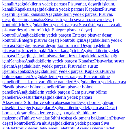
kanallı
Aşağıdakilerin yedek parçası Pisuvarlar, deşarjlı işletim,
kanallı
Kapaksız
Aşağıdakilerin yedek parçası Kapaksız
Pisuvar,
deşarjlı işletim, kanalsız
Aşağıdakilerin yedek parçası Pisuvar,
deşarjlı işletim, kanalsız
Sıva üstü ya da sıva altı pisuvar deşarj
kontrolü için
Aşağıdakilerin yedek parçası Sıva üstü ya da sıva altı
pisuvar deşarj kontrolü için
Entegre pisuvar deşarj
kontrollü
Aşağıdakilerin yedek parçası Entegre pisuvar deşarj
kontrollü
Entegre pisuvar deşarj kontrolü için
Aşağıdakilerin yedek
parçası Entegre pisuvar deşarj kontrolü için
Deşarjlı işletimli
pisuvarlar, klozet kapaklı/klozet kapağı için
Aşağıdakilerin yedek
parçası Deşarjlı işletimli pisuvarlar, klozet kapaklı/klozet kapağı
için
Kanalsız
Aşağıdakilerin yedek parçası Kanalsız
Pisuvarlar, susuz
işletim
Aşağıdakilerin yedek parçası Pisuvarlar, susuz
işletim
Kapaksız
Aşağıdakilerin yedek parçası Kapaksız
Pisuvar
bölme panelleri
Aşağıdakilerin yedek parçası Pisuvar bölme
panelleri
Plastik pisuvar bölme panelleri
Aşağıdakilerin yedek parçası
Plastik pisuvar bölme panelleri
Cam pisuvar bölme
panelleri
Aşağıdakilerin yedek parçası Cam pisuvar bölme
panelleri
Aksesuarlar
Aşağıdakilerin yedek parçası
Aksesuarlar
Sifonlar ve sifon aksesuarları
Deşarj borusu, deşarj
dirsekleri ve geçiş parçaları
Aşağıdakilerin yedek parçası Deşarj
borusu, deşarj dirsekleri ve geçiş parçaları
Sabitleme
malzemesi
Tahliye vanaları
Sıhhi tesisat ekipmanı bağlantıları
Pisuvar
deşarj kontrolleri
Sıva altı
Aşağıdakilerin yedek parçası Sıva
altı
Elektronik deşarj tetiklemeli, elektrikli
Aşağıdakilerin yedek