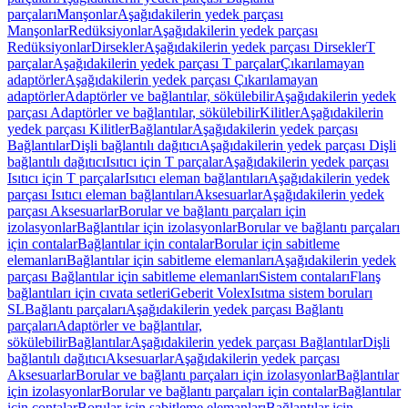
parçaları
Manşonlar
Aşağıdakilerin yedek parçası
Manşonlar
Redüksiyonlar
Aşağıdakilerin yedek parçası
Redüksiyonlar
Dirsekler
Aşağıdakilerin yedek parçası Dirsekler
T
parçalar
Aşağıdakilerin yedek parçası T parçalar
Çıkarılamayan
adaptörler
Aşağıdakilerin yedek parçası Çıkarılamayan
adaptörler
Adaptörler ve bağlantılar, sökülebilir
Aşağıdakilerin yedek
parçası Adaptörler ve bağlantılar, sökülebilir
Kilitler
Aşağıdakilerin
yedek parçası Kilitler
Bağlantılar
Aşağıdakilerin yedek parçası
Bağlantılar
Dişli bağlantılı dağıtıcı
Aşağıdakilerin yedek parçası Dişli
bağlantılı dağıtıcı
Isıtıcı için T parçalar
Aşağıdakilerin yedek parçası
Isıtıcı için T parçalar
Isıtıcı eleman bağlantıları
Aşağıdakilerin yedek
parçası Isıtıcı eleman bağlantıları
Aksesuarlar
Aşağıdakilerin yedek
parçası Aksesuarlar
Borular ve bağlantı parçaları için
izolasyonlar
Bağlantılar için izolasyonlar
Borular ve bağlantı parçaları
için contalar
Bağlantılar için contalar
Borular için sabitleme
elemanları
Bağlantılar için sabitleme elemanları
Aşağıdakilerin yedek
parçası Bağlantılar için sabitleme elemanları
Sistem contaları
Flanş
bağlantıları için cıvata setleri
Geberit Volex
Isıtma sistem boruları
SL
Bağlantı parçaları
Aşağıdakilerin yedek parçası Bağlantı
parçaları
Adaptörler ve bağlantılar,
sökülebilir
Bağlantılar
Aşağıdakilerin yedek parçası Bağlantılar
Dişli
bağlantılı dağıtıcı
Aksesuarlar
Aşağıdakilerin yedek parçası
Aksesuarlar
Borular ve bağlantı parçaları için izolasyonlar
Bağlantılar
için izolasyonlar
Borular ve bağlantı parçaları için contalar
Bağlantılar
için contalar
Borular için sabitleme elemanları
Bağlantılar için