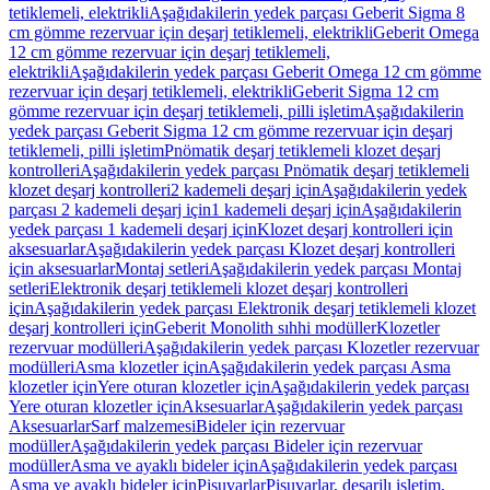
tetiklemeli, elektrikli
Aşağıdakilerin yedek parçası Geberit Sigma 8
cm gömme rezervuar için deşarj tetiklemeli, elektrikli
Geberit Omega
12 cm gömme rezervuar için deşarj tetiklemeli,
elektrikli
Aşağıdakilerin yedek parçası Geberit Omega 12 cm gömme
rezervuar için deşarj tetiklemeli, elektrikli
Geberit Sigma 12 cm
gömme rezervuar için deşarj tetiklemeli, pilli işletim
Aşağıdakilerin
yedek parçası Geberit Sigma 12 cm gömme rezervuar için deşarj
tetiklemeli, pilli işletim
Pnömatik deşarj tetiklemeli klozet deşarj
kontrolleri
Aşağıdakilerin yedek parçası Pnömatik deşarj tetiklemeli
klozet deşarj kontrolleri
2 kademeli deşarj için
Aşağıdakilerin yedek
parçası 2 kademeli deşarj için
1 kademeli deşarj için
Aşağıdakilerin
yedek parçası 1 kademeli deşarj için
Klozet deşarj kontrolleri için
aksesuarlar
Aşağıdakilerin yedek parçası Klozet deşarj kontrolleri
için aksesuarlar
Montaj setleri
Aşağıdakilerin yedek parçası Montaj
setleri
Elektronik deşarj tetiklemeli klozet deşarj kontrolleri
için
Aşağıdakilerin yedek parçası Elektronik deşarj tetiklemeli klozet
deşarj kontrolleri için
Geberit Monolith sıhhi modüller
Klozetler
rezervuar modülleri
Aşağıdakilerin yedek parçası Klozetler rezervuar
modülleri
Asma klozetler için
Aşağıdakilerin yedek parçası Asma
klozetler için
Yere oturan klozetler için
Aşağıdakilerin yedek parçası
Yere oturan klozetler için
Aksesuarlar
Aşağıdakilerin yedek parçası
Aksesuarlar
Sarf malzemesi
Bideler için rezervuar
modüller
Aşağıdakilerin yedek parçası Bideler için rezervuar
modüller
Asma ve ayaklı bideler için
Aşağıdakilerin yedek parçası
Asma ve ayaklı bideler için
Pisuvarlar
Pisuvarlar, deşarjlı işletim,