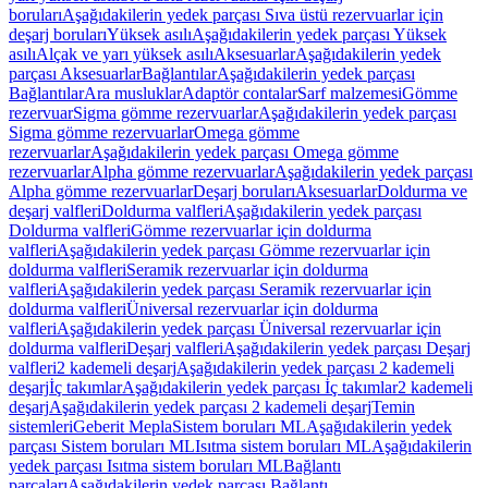
boruları
Aşağıdakilerin yedek parçası Sıva üstü rezervuarlar için
deşarj boruları
Yüksek asılı
Aşağıdakilerin yedek parçası Yüksek
asılı
Alçak ve yarı yüksek asılı
Aksesuarlar
Aşağıdakilerin yedek
parçası Aksesuarlar
Bağlantılar
Aşağıdakilerin yedek parçası
Bağlantılar
Ara musluklar
Adaptör contalar
Sarf malzemesi
Gömme
rezervuar
Sigma gömme rezervuarlar
Aşağıdakilerin yedek parçası
Sigma gömme rezervuarlar
Omega gömme
rezervuarlar
Aşağıdakilerin yedek parçası Omega gömme
rezervuarlar
Alpha gömme rezervuarlar
Aşağıdakilerin yedek parçası
Alpha gömme rezervuarlar
Deşarj boruları
Aksesuarlar
Doldurma ve
deşarj valfleri
Doldurma valfleri
Aşağıdakilerin yedek parçası
Doldurma valfleri
Gömme rezervuarlar için doldurma
valfleri
Aşağıdakilerin yedek parçası Gömme rezervuarlar için
doldurma valfleri
Seramik rezervuarlar için doldurma
valfleri
Aşağıdakilerin yedek parçası Seramik rezervuarlar için
doldurma valfleri
Üniversal rezervuarlar için doldurma
valfleri
Aşağıdakilerin yedek parçası Üniversal rezervuarlar için
doldurma valfleri
Deşarj valfleri
Aşağıdakilerin yedek parçası Deşarj
valfleri
2 kademeli deşarj
Aşağıdakilerin yedek parçası 2 kademeli
deşarj
İç takımlar
Aşağıdakilerin yedek parçası İç takımlar
2 kademeli
deşarj
Aşağıdakilerin yedek parçası 2 kademeli deşarj
Temin
sistemleri
Geberit Mepla
Sistem boruları ML
Aşağıdakilerin yedek
parçası Sistem boruları ML
Isıtma sistem boruları ML
Aşağıdakilerin
yedek parçası Isıtma sistem boruları ML
Bağlantı
parçaları
Aşağıdakilerin yedek parçası Bağlantı