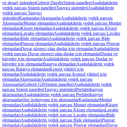
ve deşarj sistemleri
Geberit Duofix
Sistem panelleri
Aşağıdakilerin
yedek parçası Sistem panelleri
Taşıyıcı sistemleri
Aşağıdakilerin
yedek parçası Taşıyıcı
sistemleri
Kaplamalar
Aksesuarlar
Aşağıdakilerin yedek parçası
Aksesuarlar
Montaj elemanları
Aşağıdakilerin yedek parçası Montaj
elemanları
Klozet elemanları
Aşağıdakilerin yedek parçası Klozet
elemanları
Lavabo elemanları
Aşağıdakilerin yedek parçası Lavabo
elemanları
Bide elemanları
Aşağıdakilerin yedek parçası Bide
elemanları
Pisuvar elemanları
Aşağıdakilerin yedek parçası Pisuvar
elemanları
Duvar süzgeci olan duşlar için elemanlar
Aşağıdakilerin
yedek parçası Duvar süzgeci olan duşlar için elemanlar
Duşlar ve
küvetler için elemanlar
Aşağıdakilerin yedek parçası Duşlar ve
küvetler için elemanlar
Batarya elemanları
Aşağıdakilerin yedek
parçası Batarya elemanları
Konsol yükleri için
elemanlar
Aşağıdakilerin yedek parçası Konsol yükleri için
elemanlar
Aksesuarlar
Aşağıdakilerin yedek parçası
Aksesuarlar
Geberit GIS
Sistem panelleri
Aşağıdakilerin yedek
parçası Sistem panelleri
Taşıyıcı sistemleri
Prefabrikasyon
aksesuarları
Aşağıdakilerin yedek parçası Prefabrikasyon
aksesuarları
Ses izolasyonu için aksesuarlar
Kaplamalar
Montaj
elemanları
Aşağıdakilerin yedek parçası Montaj elemanları
Klozet
elemanları
Aşağıdakilerin yedek parçası Klozet elemanları
Lavabo
elemanları
Aşağıdakilerin yedek parçası Lavabo elemanları
Bide
elemanları
Aşağıdakilerin yedek parçası Bide elemanları
Pisuvar
elemanları
Aşağıdakilerin yedek parçası Pisuvar elemanları
Duvar