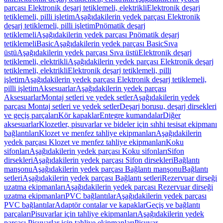
parçası Elektronik deşarj tetiklemeli, elektrikli
Elektronik deşarj
tetiklemeli, pilli işletim
Aşağıdakilerin yedek parçası Elektronik
deşarj tetiklemeli, pilli işletim
Pnömatik deşarj
tetiklemeli
Aşağıdakilerin yedek parçası Pnömatik deşarj
tetiklemeli
Basic
Aşağıdakilerin yedek parçası Basic
Sıva
üstü
Aşağıdakilerin yedek parçası Sıva üstü
Elektronik deşarj
tetiklemeli, elektrikli
Aşağıdakilerin yedek parçası Elektronik deşarj
tetiklemeli, elektrikli
Elektronik deşarj tetiklemeli, pilli
işletim
Aşağıdakilerin yedek parçası Elektronik deşarj tetiklemeli,
pilli işletim
Aksesuarlar
Aşağıdakilerin yedek parçası
Aksesuarlar
Montaj setleri ve yedek setler
Aşağıdakilerin yedek
parçası Montaj setleri ve yedek setler
Deşarj borusu, deşarj dirsekleri
ve geçiş parçaları
Kör kapaklar
Entegre kumandalar
Diğer
aksesuarlar
Klozetler, pisuvarlar ve bideler için sıhhi tesisat ekipmanı
bağlantıları
Klozet ve menfez tahliye ekipmanları
Aşağıdakilerin
yedek parçası Klozet ve menfez tahliye ekipmanları
Koku
sifonları
Aşağıdakilerin yedek parçası Koku sifonları
Sifon
dirsekleri
Aşağıdakilerin yedek parçası Sifon dirsekleri
Bağlantı
manşonu
Aşağıdakilerin yedek parçası Bağlantı manşonu
Bağlantı
setleri
Aşağıdakilerin yedek parçası Bağlantı setleri
Rezervuar dirseği
uzatma ekipmanları
Aşağıdakilerin yedek parçası Rezervuar dirseği
uzatma ekipmanları
PVC bağlantılar
Aşağıdakilerin yedek parçası
PVC bağlantılar
Adaptör contalar ve kapaklar
Geçiş ve bağlantı
parçaları
Pisuvarlar için tahliye ekipmanları
Aşağıdakilerin yedek
parçası Pisuvarlar için tahliye ekipmanları
Pisuvar