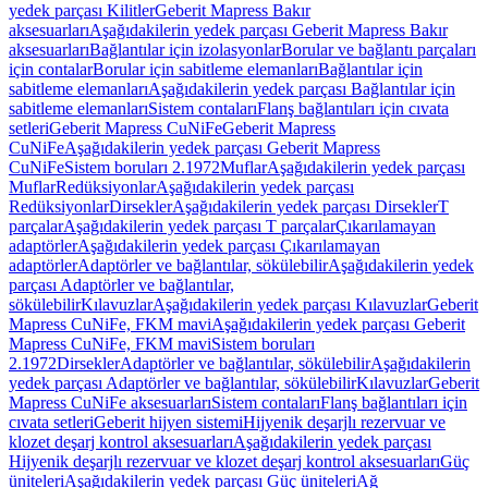
yedek parçası Kilitler
Geberit Mapress Bakır
aksesuarları
Aşağıdakilerin yedek parçası Geberit Mapress Bakır
aksesuarları
Bağlantılar için izolasyonlar
Borular ve bağlantı parçaları
için contalar
Borular için sabitleme elemanları
Bağlantılar için
sabitleme elemanları
Aşağıdakilerin yedek parçası Bağlantılar için
sabitleme elemanları
Sistem contaları
Flanş bağlantıları için cıvata
setleri
Geberit Mapress CuNiFe
Geberit Mapress
CuNiFe
Aşağıdakilerin yedek parçası Geberit Mapress
CuNiFe
Sistem boruları 2.1972
Muflar
Aşağıdakilerin yedek parçası
Muflar
Redüksiyonlar
Aşağıdakilerin yedek parçası
Redüksiyonlar
Dirsekler
Aşağıdakilerin yedek parçası Dirsekler
T
parçalar
Aşağıdakilerin yedek parçası T parçalar
Çıkarılamayan
adaptörler
Aşağıdakilerin yedek parçası Çıkarılamayan
adaptörler
Adaptörler ve bağlantılar, sökülebilir
Aşağıdakilerin yedek
parçası Adaptörler ve bağlantılar,
sökülebilir
Kılavuzlar
Aşağıdakilerin yedek parçası Kılavuzlar
Geberit
Mapress CuNiFe, FKM mavi
Aşağıdakilerin yedek parçası Geberit
Mapress CuNiFe, FKM mavi
Sistem boruları
2.1972
Dirsekler
Adaptörler ve bağlantılar, sökülebilir
Aşağıdakilerin
yedek parçası Adaptörler ve bağlantılar, sökülebilir
Kılavuzlar
Geberit
Mapress CuNiFe aksesuarları
Sistem contaları
Flanş bağlantıları için
cıvata setleri
Geberit hijyen sistemi
Hijyenik deşarjlı rezervuar ve
klozet deşarj kontrol aksesuarları
Aşağıdakilerin yedek parçası
Hijyenik deşarjlı rezervuar ve klozet deşarj kontrol aksesuarları
Güç
üniteleri
Aşağıdakilerin yedek parçası Güç üniteleri
Ağ