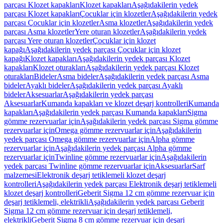
parçası Klozet kapakları
Klozet kapakları
Aşağıdakilerin yedek
parçası Klozet kapakları
Çocuklar için klozetler
Aşağıdakilerin yedek
parçası Çocuklar için klozetler
Asma klozetler
Aşağıdakilerin yedek
parçası Asma klozetler
Yere oturan klozetler
Aşağıdakilerin yedek
parçası Yere oturan klozetler
Çocuklar için klozet
kapağı
Aşağıdakilerin yedek parçası Çocuklar için klozet
kapağı
Klozet kapakları
Aşağıdakilerin yedek parçası Klozet
kapakları
Klozet oturakları
Aşağıdakilerin yedek parçası Klozet
oturakları
Bideler
Asma bideler
Aşağıdakilerin yedek parçası Asma
bideler
Ayaklı bideler
Aşağıdakilerin yedek parçası Ayaklı
bideler
Aksesuarlar
Aşağıdakilerin yedek parçası
Aksesuarlar
Kumanda kapakları ve klozet deşarj kontrolleri
Kumanda
kapakları
Aşağıdakilerin yedek parçası Kumanda kapakları
Sigma
gömme rezervuarlar için
Aşağıdakilerin yedek parçası Sigma gömme
rezervuarlar için
Omega gömme rezervuarlar için
Aşağıdakilerin
yedek parçası Omega gömme rezervuarlar için
Alpha gömme
rezervuarlar için
Aşağıdakilerin yedek parçası Alpha gömme
rezervuarlar için
Twinline gömme rezervuarlar için
Aşağıdakilerin
yedek parçası Twinline gömme rezervuarlar için
Aksesuarlar
Sarf
malzemesi
Elektronik deşarj tetiklemeli klozet deşarj
kontrolleri
Aşağıdakilerin yedek parçası Elektronik deşarj tetiklemeli
klozet deşarj kontrolleri
Geberit Sigma 12 cm gömme rezervuar için
deşarj tetiklemeli, elektrikli
Aşağıdakilerin yedek parçası Geberit
Sigma 12 cm gömme rezervuar için deşarj tetiklemeli,
elektrikli
Geberit Sigma 8 cm gömme rezervuar için deşarj