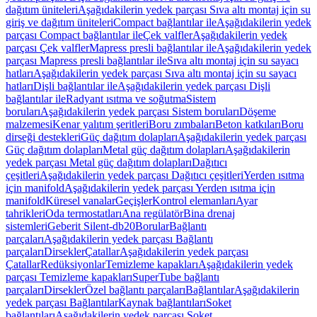
dağıtım üniteleri
Aşağıdakilerin yedek parçası Sıva altı montaj için su
giriş ve dağıtım üniteleri
Compact bağlantılar ile
Aşağıdakilerin yedek
parçası Compact bağlantılar ile
Çek valfler
Aşağıdakilerin yedek
parçası Çek valfler
Mapress presli bağlantılar ile
Aşağıdakilerin yedek
parçası Mapress presli bağlantılar ile
Sıva altı montaj için su sayacı
hatları
Aşağıdakilerin yedek parçası Sıva altı montaj için su sayacı
hatları
Dişli bağlantılar ile
Aşağıdakilerin yedek parçası Dişli
bağlantılar ile
Radyant ısıtma ve soğutma
Sistem
boruları
Aşağıdakilerin yedek parçası Sistem boruları
Döşeme
malzemesi
Kenar yalıtım şeritleri
Boru zımbaları
Beton katkıları
Boru
dirseği destekleri
Güç dağıtım dolapları
Aşağıdakilerin yedek parçası
Güç dağıtım dolapları
Metal güç dağıtım dolapları
Aşağıdakilerin
yedek parçası Metal güç dağıtım dolapları
Dağıtıcı
çeşitleri
Aşağıdakilerin yedek parçası Dağıtıcı çeşitleri
Yerden ısıtma
için manifold
Aşağıdakilerin yedek parçası Yerden ısıtma için
manifold
Küresel vanalar
Geçişler
Kontrol elemanları
Ayar
tahrikleri
Oda termostatları
Ana regülatör
Bina drenaj
sistemleri
Geberit Silent-db20
Borular
Bağlantı
parçaları
Aşağıdakilerin yedek parçası Bağlantı
parçaları
Dirsekler
Çatallar
Aşağıdakilerin yedek parçası
Çatallar
Redüksiyonlar
Temizleme kapakları
Aşağıdakilerin yedek
parçası Temizleme kapakları
SuperTube bağlantı
parçaları
Dirsekler
Özel bağlantı parçaları
Bağlantılar
Aşağıdakilerin
yedek parçası Bağlantılar
Kaynak bağlantıları
Soket
bağlantıları
Aşağıdakilerin yedek parçası Soket