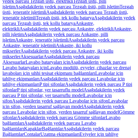
yedek parçası Tezgah üstü, elektrikli
Tezgah üstü, pilli
işletim
Aşağıdakilerin yedek parçası Tezgah üstü, pilli işletim
Tezgah
üstü, jeneratör işletimli
Aşağıdakilerin yedek parçası Tezgah üstü,
jeneratör işletimli
Tezgah üstü, tek kollu batarya
Aşağıdakilerin yedek
parçası Tezgah üstü, tek kollu batarya
Ankastre,
elektrikli
Aşağıdakilerin yedek parçası Ankastre, elektrikli
Ankastre,
pilli işletim
Aşağıdakilerin yedek parçası Ankastre, pilli
işletim
Ankastre, jeneratör işletimli
Aşağıdakilerin yedek parçası
Ankastre, jeneratör işletimli
Ankastre, iki kollu
mikserler
Aşağıdakilerin yedek parçası Ankastre, iki kollu
mikserler
Aksesuarlar
Aşağıdakilerin yedek parçası
Aksesuarlar
Lavabo bataryaları için
Aşağıdakilerin yedek parçası
Lavabo bataryaları için
Lavabo modülü, evyeler, cihazlar ve drenaj
lavaboları için sıhhi tesisat ekipmanı bağlantıları
Lavabolar için
tahliye ekipmanları
Aşağıdakilerin yedek parçası Lavabolar için
tahliye ekipmanları
P tipi sifonlar
Aşağıdakilerin yedek parçası P tipi
sifonlar
P tipi sifonlar, yer tasarruflu model
Aşağıdakilerin yedek
parçası P tipi sifonlar, yer tasarruflu model
Lavabolar için
sifon
Aşağıdakilerin yedek parçası Lavabolar için sifon
Lavabolar
için sifon, yerden tasarruf sağlayan model
Aşağıdakilerin yedek
parçası Lavabolar için sifon, yerden tasarruf sağlayan model
Gömme
sifonlar
Aşağıdakilerin yedek parçası Gömme sifonlar
Lavabo
bağlantıları
Aşağıdakilerin yedek parçası Lavabo
bağlantıları
Kapaklar
Bağlantılar
Aşağıdakilerin yedek parçası
Bağlantılar
Contalar
Uzatma ekipmanları
Eviyeler için tahliye