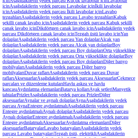
için
Aşağıdakilerin yedek parçası Küçük lavabolar için
Lavabolar
için
Aşağıdakilerin yedek parçası Lavabolar için
İkili lavabolar
için
Aşağıdakilerin yedek parçası İkili lavabolar için
Lavabo
tezgahları
Aşağıdakilerin yedek parçası Lavabo tezgahları
Kabuk
şekilli çanak lavabo için
Aşağıdakilerin yedek parçası Kabuk şekilli
çanak lavabo için
Dikdörtgen çanak lavabo için
Aşağıdakilerin yedek
parçası Dikdörtgen çanak lavabo için
Tezgah üstü lavabo için
Yan
dolaplar
Aşağıdakilerin yedek parçası Yan dolaplar
Alçak yan
dolaplar
Aşağıdakilerin yedek parçası Alçak yan dolaplar
Boy
dolapları
Aşağıdakilerin yedek parçası Boy dolapları
Orta yükseklikte
dolaplar
Aşağıdakilerin yedek parçası Orta yükseklikte dolaplar
Boy
dolapları
Aşağıdakilerin yedek parçası Boy dolapları
Diğer banyo
mobilyaları
Aşağıdakilerin yedek parçası Diğer banyo
mobilyaları
Duvar rafları
Aşağıdakilerin yedek parçası Duvar
rafları
Aksesuarlar
Aşağıdakilerin yedek parçası Aksesuarlar
Çekmece
parçaları ve düzenleme kutuları
Havlu askısı ve havlu
kancası
Aydınlatma elemanları
Batarya kolları
Ayak setleri
Manyetik
tahtalar
Prizler
Aşağıdakilerin yedek parçası Prizler
Diğer
aksesuarlar
Aynalar ve aynalı dolaplar
Ayna
Aşağıdakilerin yedek
parçası Ayna
Entegre aydınlatmalı
Aşağıdakilerin yedek parçası
Entegre aydınlatmalı
Aynalı dolaplar
Aşağıdakilerin yedek parçası
Aynalı dolaplar
Entegre aydınlatmalı
Aşağıdakilerin yedek parçası
Entegre aydınlatmalı
Aksesuarlar
Aydınlatma elemanları
Diğer
aksesuarlar
Bataryalar
Lavabo bataryaları
Aşağıdakilerin yedek
parçası Lavabo bataryaları
Tezgah üstü, elektrikli
Aşağıdakilerin