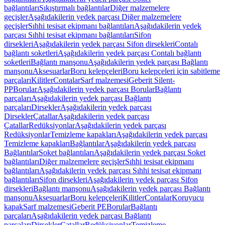
bağlantıları
Sıkıştırmalı bağlantılar
Diğer malzemelere
geçişler
Aşağıdakilerin yedek parçası Diğer malzemelere
geçişler
Sıhhi tesisat ekipmanı bağlantıları
Aşağıdakilerin yedek
parçası Sıhhi tesisat ekipmanı bağlantıları
Sifon
dirsekleri
Aşağıdakilerin yedek parçası Sifon dirsekleri
Contalı
bağlantı soketleri
Aşağıdakilerin yedek parçası Contalı bağlantı
soketleri
Bağlantı manşonu
Aşağıdakilerin yedek parçası Bağlantı
manşonu
Aksesuarlar
Boru kelepçeleri
Boru kelepçeleri için sabitleme
parçaları
Kilitler
Contalar
Sarf malzemesi
Geberit Silent-
PP
Borular
Aşağıdakilerin yedek parçası Borular
Bağlantı
parçaları
Aşağıdakilerin yedek parçası Bağlantı
parçaları
Dirsekler
Aşağıdakilerin yedek parçası
Dirsekler
Çatallar
Aşağıdakilerin yedek parçası
Çatallar
Redüksiyonlar
Aşağıdakilerin yedek parçası
Redüksiyonlar
Temizleme kapakları
Aşağıdakilerin yedek parçası
Temizleme kapakları
Bağlantılar
Aşağıdakilerin yedek parçası
Bağlantılar
Soket bağlantıları
Aşağıdakilerin yedek parçası Soket
bağlantıları
Diğer malzemelere geçişler
Sıhhi tesisat ekipmanı
bağlantıları
Aşağıdakilerin yedek parçası Sıhhi tesisat ekipmanı
bağlantıları
Sifon dirsekleri
Aşağıdakilerin yedek parçası Sifon
dirsekleri
Bağlantı manşonu
Aşağıdakilerin yedek parçası Bağlantı
manşonu
Aksesuarlar
Boru kelepçeleri
Kilitler
Contalar
Koruyucu
kapak
Sarf malzemesi
Geberit PE
Borular
Bağlantı
parçaları
Aşağıdakilerin yedek parçası Bağlantı
parçaları
Dirsekler
Çatallar
Redüksiyonlar
Temizleme