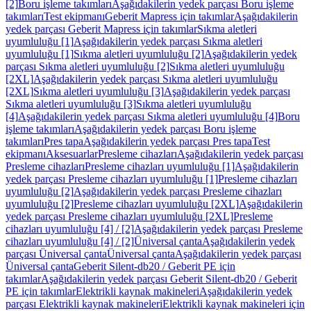
[2]
Boru işleme takımları
Aşağıdakilerin yedek parçası Boru işleme
takımları
Test ekipmanı
Geberit Mapress için takımlar
Aşağıdakilerin
yedek parçası Geberit Mapress için takımlar
Sıkma aletleri
uyumluluğu [1]
Aşağıdakilerin yedek parçası Sıkma aletleri
uyumluluğu [1]
Sıkma aletleri uyumluluğu [2]
Aşağıdakilerin yedek
parçası Sıkma aletleri uyumluluğu [2]
Sıkma aletleri uyumluluğu
[2XL]
Aşağıdakilerin yedek parçası Sıkma aletleri uyumluluğu
[2XL]
Sıkma aletleri uyumluluğu [3]
Aşağıdakilerin yedek parçası
Sıkma aletleri uyumluluğu [3]
Sıkma aletleri uyumluluğu
[4]
Aşağıdakilerin yedek parçası Sıkma aletleri uyumluluğu [4]
Boru
işleme takımları
Aşağıdakilerin yedek parçası Boru işleme
takımları
Pres tapa
Aşağıdakilerin yedek parçası Pres tapa
Test
ekipmanı
Aksesuarlar
Presleme cihazları
Aşağıdakilerin yedek parçası
Presleme cihazları
Presleme cihazları uyumluluğu [1]
Aşağıdakilerin
yedek parçası Presleme cihazları uyumluluğu [1]
Presleme cihazları
uyumluluğu [2]
Aşağıdakilerin yedek parçası Presleme cihazları
uyumluluğu [2]
Presleme cihazları uyumluluğu [2XL]
Aşağıdakilerin
yedek parçası Presleme cihazları uyumluluğu [2XL]
Presleme
cihazları uyumluluğu [4] / [2]
Aşağıdakilerin yedek parçası Presleme
cihazları uyumluluğu [4] / [2]
Üniversal çanta
Aşağıdakilerin yedek
parçası Üniversal çanta
Üniversal çanta
Aşağıdakilerin yedek parçası
Üniversal çanta
Geberit Silent-db20 / Geberit PE için
takımlar
Aşağıdakilerin yedek parçası Geberit Silent-db20 / Geberit
PE için takımlar
Elektrikli kaynak makineleri
Aşağıdakilerin yedek
parçası Elektrikli kaynak makineleri
Elektrikli kaynak makineleri için