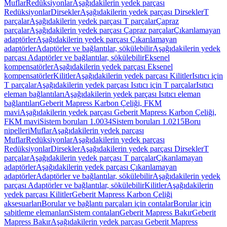
Muflar
Redüksiyonlar
Aşağıdakilerin yedek parçası
Redüksiyonlar
Dirsekler
Aşağıdakilerin yedek parçası Dirsekler
T
parçalar
Aşağıdakilerin yedek parçası T parçalar
Çapraz
parçalar
Aşağıdakilerin yedek parçası Çapraz parçalar
Çıkarılamayan
adaptörler
Aşağıdakilerin yedek parçası Çıkarılamayan
adaptörler
Adaptörler ve bağlantılar, sökülebilir
Aşağıdakilerin yedek
parçası Adaptörler ve bağlantılar, sökülebilir
Eksenel
kompensatörler
Aşağıdakilerin yedek parçası Eksenel
kompensatörler
Kilitler
Aşağıdakilerin yedek parçası Kilitler
Isıtıcı için
T parçalar
Aşağıdakilerin yedek parçası Isıtıcı için T parçalar
Isıtıcı
eleman bağlantıları
Aşağıdakilerin yedek parçası Isıtıcı eleman
bağlantıları
Geberit Mapress Karbon Çeliği, FKM
mavi
Aşağıdakilerin yedek parçası Geberit Mapress Karbon Çeliği,
FKM mavi
Sistem boruları 1.0034
Sistem boruları 1.0215
Boru
nipelleri
Muflar
Aşağıdakilerin yedek parçası
Muflar
Redüksiyonlar
Aşağıdakilerin yedek parçası
Redüksiyonlar
Dirsekler
Aşağıdakilerin yedek parçası Dirsekler
T
parçalar
Aşağıdakilerin yedek parçası T parçalar
Çıkarılamayan
adaptörler
Aşağıdakilerin yedek parçası Çıkarılamayan
adaptörler
Adaptörler ve bağlantılar, sökülebilir
Aşağıdakilerin yedek
parçası Adaptörler ve bağlantılar, sökülebilir
Kilitler
Aşağıdakilerin
yedek parçası Kilitler
Geberit Mapress Karbon Çeliği
aksesuarları
Borular ve bağlantı parçaları için contalar
Borular için
sabitleme elemanları
Sistem contaları
Geberit Mapress Bakır
Geberit
Mapress Bakır
Aşağıdakilerin yedek parçası Geberit Mapress