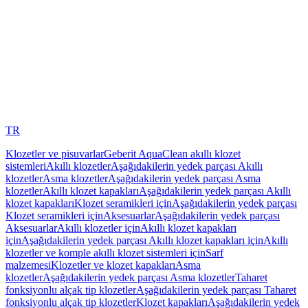
TR
Klozetler ve pisuvarlar
Geberit AquaClean akıllı klozet
sistemleri
Akıllı klozetler
Aşağıdakilerin yedek parçası Akıllı
klozetler
Asma klozetler
Aşağıdakilerin yedek parçası Asma
klozetler
Akıllı klozet kapakları
Aşağıdakilerin yedek parçası Akıllı
klozet kapakları
Klozet seramikleri için
Aşağıdakilerin yedek parçası
Klozet seramikleri için
Aksesuarlar
Aşağıdakilerin yedek parçası
Aksesuarlar
Akıllı klozetler için
Akıllı klozet kapakları
için
Aşağıdakilerin yedek parçası Akıllı klozet kapakları için
Akıllı
klozetler ve komple akıllı klozet sistemleri için
Sarf
malzemesi
Klozetler ve klozet kapakları
Asma
klozetler
Aşağıdakilerin yedek parçası Asma klozetler
Taharet
fonksiyonlu alçak tip klozetler
Aşağıdakilerin yedek parçası Taharet
fonksiyonlu alçak tip klozetler
Klozet kapakları
Aşağıdakilerin yedek