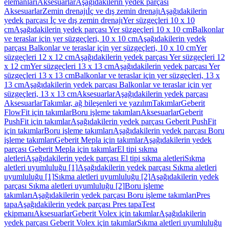
elemanları
Aksesuarlar
Aşağıdakilerin yedek parçası
Aksesuarlar
Zemin drenajı
İç ve dış zemin drenajı
Aşağıdakilerin
yedek parçası İç ve dış zemin drenajı
Yer süzgeçleri 10 x 10
cm
Aşağıdakilerin yedek parçası Yer süzgeçleri 10 x 10 cm
Balkonlar
ve teraslar için yer süzgeçleri, 10 x 10 cm
Aşağıdakilerin yedek
parçası Balkonlar ve teraslar için yer süzgeçleri, 10 x 10 cm
Yer
süzgeçleri 12 x 12 cm
Aşağıdakilerin yedek parçası Yer süzgeçleri 12
x 12 cm
Yer süzgeçleri 13 x 13 cm
Aşağıdakilerin yedek parçası Yer
süzgeçleri 13 x 13 cm
Balkonlar ve teraslar için yer süzgeçleri, 13 x
13 cm
Aşağıdakilerin yedek parçası Balkonlar ve teraslar için yer
süzgeçleri, 13 x 13 cm
Aksesuarlar
Aşağıdakilerin yedek parçası
Aksesuarlar
Takımlar, ağ bileşenleri ve yazılım
Takımlar
Geberit
FlowFit için takımlar
Boru işleme takımları
Aksesuarlar
Geberit
PushFit için takımlar
Aşağıdakilerin yedek parçası Geberit PushFit
için takımlar
Boru işleme takımları
Aşağıdakilerin yedek parçası Boru
işleme takımları
Geberit Mepla için takımlar
Aşağıdakilerin yedek
parçası Geberit Mepla için takımlar
El tipi sıkma
aletleri
Aşağıdakilerin yedek parçası El tipi sıkma aletleri
Sıkma
aletleri uyumluluğu [1]
Aşağıdakilerin yedek parçası Sıkma aletleri
uyumluluğu [1]
Sıkma aletleri uyumluluğu [2]
Aşağıdakilerin yedek
parçası Sıkma aletleri uyumluluğu [2]
Boru işleme
takımları
Aşağıdakilerin yedek parçası Boru işleme takımları
Pres
tapa
Aşağıdakilerin yedek parçası Pres tapa
Test
ekipmanı
Aksesuarlar
Geberit Volex için takımlar
Aşağıdakilerin
yedek parçası Geberit Volex için takımlar
Sıkma aletleri uyumluluğu