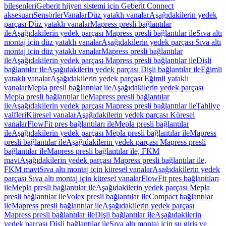
bileşenleri
Geberit hijyen sistemi için Geberit Connect
aksesuarı
Sensörler
Vanalar
Düz yataklı vanalar
Aşağıdakilerin yedek
parçası Düz yataklı vanalar
Mapress presli bağlantılar
ile
Aşağıdakilerin yedek parçası Mapress presli bağlantılar ile
Sıva altı
montaj için düz yataklı vanalar
Aşağıdakilerin yedek parçası Sıva altı
montaj için düz yataklı vanalar
Mapress presli bağlantılar
ile
Aşağıdakilerin yedek parçası Mapress presli bağlantılar ile
Dişli
bağlantılar ile
Aşağıdakilerin yedek parçası Dişli bağlantılar ile
Eğimli
yataklı vanalar
Aşağıdakilerin yedek parçası Eğimli yataklı
vanalar
Mepla presli bağlantılar ile
Aşağıdakilerin yedek parçası
Mepla presli bağlantılar ile
Mapress presli bağlantılar
ile
Aşağıdakilerin yedek parçası Mapress presli bağlantılar ile
Tahliye
valfleri
Küresel vanalar
Aşağıdakilerin yedek parçası Küresel
vanalar
FlowFit pres bağlantıları ile
Mepla presli bağlantılar
ile
Aşağıdakilerin yedek parçası Mepla presli bağlantılar ile
Mapress
presli bağlantılar ile
Aşağıdakilerin yedek parçası Mapress presli
bağlantılar ile
Mapress presli bağlantılar ile, FKM
mavi
Aşağıdakilerin yedek parçası Mapress presli bağlantılar ile,
FKM mavi
Sıva altı montaj için küresel vanalar
Aşağıdakilerin yedek
parçası Sıva altı montaj için küresel vanalar
FlowFit pres bağlantıları
ile
Mepla presli bağlantılar ile
Aşağıdakilerin yedek parçası Mepla
presli bağlantılar ile
Volex presli bağlantılar ile
Compact bağlantılar
ile
Mapress presli bağlantılar ile
Aşağıdakilerin yedek parçası
Mapress presli bağlantılar ile
Dişli bağlantılar ile
Aşağıdakilerin
yedek parçası Dişli bağlantılar ile
Sıva altı montaj için su giriş ve