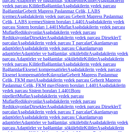
parçası Adaptörler ve bağlantılar, sökülebilir
Kilitler
Aşağıdakilerin
yedek parçası Kilitler
Bağlantılar
Aşağıdakilerin yedek parçası
Bağlantılar
Geberit Mapress Paslanmaz Çelik, LABS
içermez
Aşağıdakilerin yedek parçası Geberit Mapress Paslanmaz
Çelik, LABS içermez
Sistem boruları 1.4401
Aşağıdakilerin yedek
parçası Sistem boruları 1.4401
Muflar
Aşağıdakilerin yedek parçası
Muflar
Redüksiyonlar
Aşağıdakilerin yedek parçası
Redüksiyonlar
Dirsekler
Aşağıdakilerin yedek parçası Dirsekler
T
parçalar
Aşağıdakilerin yedek parçası T parçalar
Çıkarılamayan
adaptörler
Aşağıdakilerin yedek parçası Çıkarılamayan
adaptörler
Adaptörler ve bağlantılar, sökülebilir
Aşağıdakilerin yedek
parçası Adaptörler ve bağlantılar, sökülebilir
Kilitler
Aşağıdakilerin
yedek parçası Kilitler
Bağlantılar
Aşağıdakilerin yedek parçası
Bağlantılar
Eksenel kompensatörler
Aşağıdakilerin yedek parçası
Eksenel kompensatörler
Kılavuzlar
Geberit Mapress Paslanmaz
Çelik, FKM mavi
Aşağıdakilerin yedek parçası Geberit Mapress
Paslanmaz Çelik, FKM mavi
Sistem boruları 1.4401
Aşağıdakilerin
yedek parçası Sistem boruları 1.4401
Boru
nipelleri
Muflar
Aşağıdakilerin yedek parçası
Muflar
Redüksiyonlar
Aşağıdakilerin yedek parçası
Redüksiyonlar
Dirsekler
Aşağıdakilerin yedek parçası Dirsekler
T
parçalar
Aşağıdakilerin yedek parçası T parçalar
Çıkarılamayan
adaptörler
Aşağıdakilerin yedek parçası Çıkarılamayan
adaptörler
Adaptörler ve bağlantılar, sökülebilir
Aşağıdakilerin yedek
parçası Adaptörler ve bağlantılar, sökülebilir
Kilitler
Aşağıdakilerin