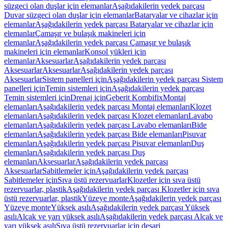
süzgeci olan duşlar için elemanlar
Aşağıdakilerin yedek parçası
Duvar süzgeci olan duşlar için elemanlar
Bataryalar ve cihazlar için
elemanlar
Aşağıdakilerin yedek parçası Bataryalar ve cihazlar için
elemanlar
Çamaşır ve bulaşık makineleri için
elemanlar
Aşağıdakilerin yedek parçası Çamaşır ve bulaşık
makineleri için elemanlar
Konsol yükleri için
elemanlar
Aksesuarlar
Aşağıdakilerin yedek parçası
Aksesuarlar
Aksesuarlar
Aşağıdakilerin yedek parçası
Aksesuarlar
Sistem panelleri için
Aşağıdakilerin yedek parçası Sistem
panelleri için
Temin sistemleri için
Aşağıdakilerin yedek parçası
Temin sistemleri için
Drenaj için
Geberit Kombifix
Montaj
elemanları
Aşağıdakilerin yedek parçası Montaj elemanları
Klozet
elemanları
Aşağıdakilerin yedek parçası Klozet elemanları
Lavabo
elemanları
Aşağıdakilerin yedek parçası Lavabo elemanları
Bide
elemanları
Aşağıdakilerin yedek parçası Bide elemanları
Pisuvar
elemanları
Aşağıdakilerin yedek parçası Pisuvar elemanları
Duş
elemanları
Aşağıdakilerin yedek parçası Duş
elemanları
Aksesuarlar
Aşağıdakilerin yedek parçası
Aksesuarlar
Sabitlemeler için
Aşağıdakilerin yedek parçası
Sabitlemeler için
Sıva üstü rezervuarlar
Klozetler için sıva üstü
rezervuarlar, plastik
Aşağıdakilerin yedek parçası Klozetler için sıva
üstü rezervuarlar, plastik
Yüzeye monte
Aşağıdakilerin yedek parçası
Yüzeye monte
Yüksek asılı
Aşağıdakilerin yedek parçası Yüksek
asılı
Alçak ve yarı yüksek asılı
Aşağıdakilerin yedek parçası Alçak ve
yarı yüksek asılı
Sıva üstü rezervuarlar için deşarj