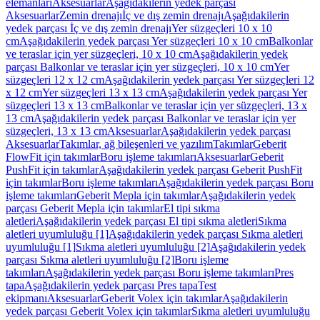
elemanları
Aksesuarlar
Aşağıdakilerin yedek parçası
Aksesuarlar
Zemin drenajı
İç ve dış zemin drenajı
Aşağıdakilerin
yedek parçası İç ve dış zemin drenajı
Yer süzgeçleri 10 x 10
cm
Aşağıdakilerin yedek parçası Yer süzgeçleri 10 x 10 cm
Balkonlar
ve teraslar için yer süzgeçleri, 10 x 10 cm
Aşağıdakilerin yedek
parçası Balkonlar ve teraslar için yer süzgeçleri, 10 x 10 cm
Yer
süzgeçleri 12 x 12 cm
Aşağıdakilerin yedek parçası Yer süzgeçleri 12
x 12 cm
Yer süzgeçleri 13 x 13 cm
Aşağıdakilerin yedek parçası Yer
süzgeçleri 13 x 13 cm
Balkonlar ve teraslar için yer süzgeçleri, 13 x
13 cm
Aşağıdakilerin yedek parçası Balkonlar ve teraslar için yer
süzgeçleri, 13 x 13 cm
Aksesuarlar
Aşağıdakilerin yedek parçası
Aksesuarlar
Takımlar, ağ bileşenleri ve yazılım
Takımlar
Geberit
FlowFit için takımlar
Boru işleme takımları
Aksesuarlar
Geberit
PushFit için takımlar
Aşağıdakilerin yedek parçası Geberit PushFit
için takımlar
Boru işleme takımları
Aşağıdakilerin yedek parçası Boru
işleme takımları
Geberit Mepla için takımlar
Aşağıdakilerin yedek
parçası Geberit Mepla için takımlar
El tipi sıkma
aletleri
Aşağıdakilerin yedek parçası El tipi sıkma aletleri
Sıkma
aletleri uyumluluğu [1]
Aşağıdakilerin yedek parçası Sıkma aletleri
uyumluluğu [1]
Sıkma aletleri uyumluluğu [2]
Aşağıdakilerin yedek
parçası Sıkma aletleri uyumluluğu [2]
Boru işleme
takımları
Aşağıdakilerin yedek parçası Boru işleme takımları
Pres
tapa
Aşağıdakilerin yedek parçası Pres tapa
Test
ekipmanı
Aksesuarlar
Geberit Volex için takımlar
Aşağıdakilerin
yedek parçası Geberit Volex için takımlar
Sıkma aletleri uyumluluğu