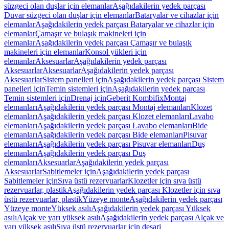
süzgeci olan duşlar için elemanlar
Aşağıdakilerin yedek parçası
Duvar süzgeci olan duşlar için elemanlar
Bataryalar ve cihazlar için
elemanlar
Aşağıdakilerin yedek parçası Bataryalar ve cihazlar için
elemanlar
Çamaşır ve bulaşık makineleri için
elemanlar
Aşağıdakilerin yedek parçası Çamaşır ve bulaşık
makineleri için elemanlar
Konsol yükleri için
elemanlar
Aksesuarlar
Aşağıdakilerin yedek parçası
Aksesuarlar
Aksesuarlar
Aşağıdakilerin yedek parçası
Aksesuarlar
Sistem panelleri için
Aşağıdakilerin yedek parçası Sistem
panelleri için
Temin sistemleri için
Aşağıdakilerin yedek parçası
Temin sistemleri için
Drenaj için
Geberit Kombifix
Montaj
elemanları
Aşağıdakilerin yedek parçası Montaj elemanları
Klozet
elemanları
Aşağıdakilerin yedek parçası Klozet elemanları
Lavabo
elemanları
Aşağıdakilerin yedek parçası Lavabo elemanları
Bide
elemanları
Aşağıdakilerin yedek parçası Bide elemanları
Pisuvar
elemanları
Aşağıdakilerin yedek parçası Pisuvar elemanları
Duş
elemanları
Aşağıdakilerin yedek parçası Duş
elemanları
Aksesuarlar
Aşağıdakilerin yedek parçası
Aksesuarlar
Sabitlemeler için
Aşağıdakilerin yedek parçası
Sabitlemeler için
Sıva üstü rezervuarlar
Klozetler için sıva üstü
rezervuarlar, plastik
Aşağıdakilerin yedek parçası Klozetler için sıva
üstü rezervuarlar, plastik
Yüzeye monte
Aşağıdakilerin yedek parçası
Yüzeye monte
Yüksek asılı
Aşağıdakilerin yedek parçası Yüksek
asılı
Alçak ve yarı yüksek asılı
Aşağıdakilerin yedek parçası Alçak ve
yarı yüksek asılı
Sıva üstü rezervuarlar için deşarj