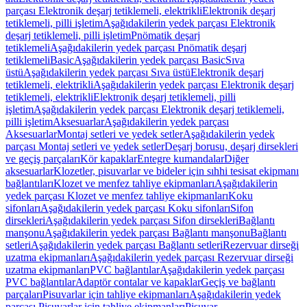
parçası Elektronik deşarj tetiklemeli, elektrikli
Elektronik deşarj
tetiklemeli, pilli işletim
Aşağıdakilerin yedek parçası Elektronik
deşarj tetiklemeli, pilli işletim
Pnömatik deşarj
tetiklemeli
Aşağıdakilerin yedek parçası Pnömatik deşarj
tetiklemeli
Basic
Aşağıdakilerin yedek parçası Basic
Sıva
üstü
Aşağıdakilerin yedek parçası Sıva üstü
Elektronik deşarj
tetiklemeli, elektrikli
Aşağıdakilerin yedek parçası Elektronik deşarj
tetiklemeli, elektrikli
Elektronik deşarj tetiklemeli, pilli
işletim
Aşağıdakilerin yedek parçası Elektronik deşarj tetiklemeli,
pilli işletim
Aksesuarlar
Aşağıdakilerin yedek parçası
Aksesuarlar
Montaj setleri ve yedek setler
Aşağıdakilerin yedek
parçası Montaj setleri ve yedek setler
Deşarj borusu, deşarj dirsekleri
ve geçiş parçaları
Kör kapaklar
Entegre kumandalar
Diğer
aksesuarlar
Klozetler, pisuvarlar ve bideler için sıhhi tesisat ekipmanı
bağlantıları
Klozet ve menfez tahliye ekipmanları
Aşağıdakilerin
yedek parçası Klozet ve menfez tahliye ekipmanları
Koku
sifonları
Aşağıdakilerin yedek parçası Koku sifonları
Sifon
dirsekleri
Aşağıdakilerin yedek parçası Sifon dirsekleri
Bağlantı
manşonu
Aşağıdakilerin yedek parçası Bağlantı manşonu
Bağlantı
setleri
Aşağıdakilerin yedek parçası Bağlantı setleri
Rezervuar dirseği
uzatma ekipmanları
Aşağıdakilerin yedek parçası Rezervuar dirseği
uzatma ekipmanları
PVC bağlantılar
Aşağıdakilerin yedek parçası
PVC bağlantılar
Adaptör contalar ve kapaklar
Geçiş ve bağlantı
parçaları
Pisuvarlar için tahliye ekipmanları
Aşağıdakilerin yedek
parçası Pisuvarlar için tahliye ekipmanları
Pisuvar