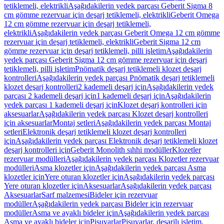
tetiklemeli, elektrikli
Aşağıdakilerin yedek parçası Geberit Sigma 8
cm gömme rezervuar için deşarj tetiklemeli, elektrikli
Geberit Omega
12 cm gömme rezervuar için deşarj tetiklemeli,
elektrikli
Aşağıdakilerin yedek parçası Geberit Omega 12 cm gömme
rezervuar için deşarj tetiklemeli, elektrikli
Geberit Sigma 12 cm
gömme rezervuar için deşarj tetiklemeli, pilli işletim
Aşağıdakilerin
yedek parçası Geberit Sigma 12 cm gömme rezervuar için deşarj
tetiklemeli, pilli işletim
Pnömatik deşarj tetiklemeli klozet deşarj
kontrolleri
Aşağıdakilerin yedek parçası Pnömatik deşarj tetiklemeli
klozet deşarj kontrolleri
2 kademeli deşarj için
Aşağıdakilerin yedek
parçası 2 kademeli deşarj için
1 kademeli deşarj için
Aşağıdakilerin
yedek parçası 1 kademeli deşarj için
Klozet deşarj kontrolleri için
aksesuarlar
Aşağıdakilerin yedek parçası Klozet deşarj kontrolleri
için aksesuarlar
Montaj setleri
Aşağıdakilerin yedek parçası Montaj
setleri
Elektronik deşarj tetiklemeli klozet deşarj kontrolleri
için
Aşağıdakilerin yedek parçası Elektronik deşarj tetiklemeli klozet
deşarj kontrolleri için
Geberit Monolith sıhhi modüller
Klozetler
rezervuar modülleri
Aşağıdakilerin yedek parçası Klozetler rezervuar
modülleri
Asma klozetler için
Aşağıdakilerin yedek parçası Asma
klozetler için
Yere oturan klozetler için
Aşağıdakilerin yedek parçası
Yere oturan klozetler için
Aksesuarlar
Aşağıdakilerin yedek parçası
Aksesuarlar
Sarf malzemesi
Bideler için rezervuar
modüller
Aşağıdakilerin yedek parçası Bideler için rezervuar
modüller
Asma ve ayaklı bideler için
Aşağıdakilerin yedek parçası
Asma ve ayaklı bideler için
Pisuvarlar
Pisuvarlar, deşarjlı işletim,