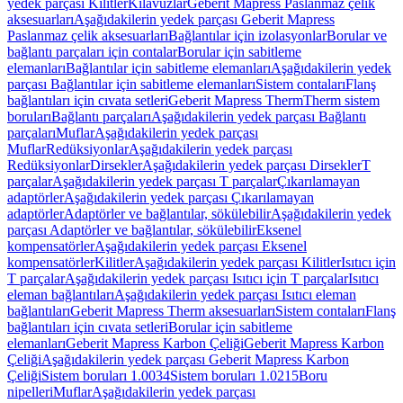
yedek parçası Kilitler
Kılavuzlar
Geberit Mapress Paslanmaz çelik
aksesuarları
Aşağıdakilerin yedek parçası Geberit Mapress
Paslanmaz çelik aksesuarları
Bağlantılar için izolasyonlar
Borular ve
bağlantı parçaları için contalar
Borular için sabitleme
elemanları
Bağlantılar için sabitleme elemanları
Aşağıdakilerin yedek
parçası Bağlantılar için sabitleme elemanları
Sistem contaları
Flanş
bağlantıları için cıvata setleri
Geberit Mapress Therm
Therm sistem
boruları
Bağlantı parçaları
Aşağıdakilerin yedek parçası Bağlantı
parçaları
Muflar
Aşağıdakilerin yedek parçası
Muflar
Redüksiyonlar
Aşağıdakilerin yedek parçası
Redüksiyonlar
Dirsekler
Aşağıdakilerin yedek parçası Dirsekler
T
parçalar
Aşağıdakilerin yedek parçası T parçalar
Çıkarılamayan
adaptörler
Aşağıdakilerin yedek parçası Çıkarılamayan
adaptörler
Adaptörler ve bağlantılar, sökülebilir
Aşağıdakilerin yedek
parçası Adaptörler ve bağlantılar, sökülebilir
Eksenel
kompensatörler
Aşağıdakilerin yedek parçası Eksenel
kompensatörler
Kilitler
Aşağıdakilerin yedek parçası Kilitler
Isıtıcı için
T parçalar
Aşağıdakilerin yedek parçası Isıtıcı için T parçalar
Isıtıcı
eleman bağlantıları
Aşağıdakilerin yedek parçası Isıtıcı eleman
bağlantıları
Geberit Mapress Therm aksesuarları
Sistem contaları
Flanş
bağlantıları için cıvata setleri
Borular için sabitleme
elemanları
Geberit Mapress Karbon Çeliği
Geberit Mapress Karbon
Çeliği
Aşağıdakilerin yedek parçası Geberit Mapress Karbon
Çeliği
Sistem boruları 1.0034
Sistem boruları 1.0215
Boru
nipelleri
Muflar
Aşağıdakilerin yedek parçası