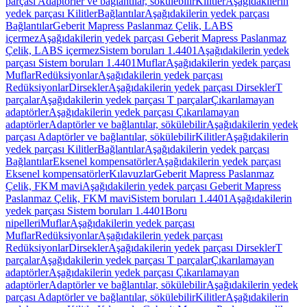
parçası Adaptörler ve bağlantılar, sökülebilir
Kilitler
Aşağıdakilerin
yedek parçası Kilitler
Bağlantılar
Aşağıdakilerin yedek parçası
Bağlantılar
Geberit Mapress Paslanmaz Çelik, LABS
içermez
Aşağıdakilerin yedek parçası Geberit Mapress Paslanmaz
Çelik, LABS içermez
Sistem boruları 1.4401
Aşağıdakilerin yedek
parçası Sistem boruları 1.4401
Muflar
Aşağıdakilerin yedek parçası
Muflar
Redüksiyonlar
Aşağıdakilerin yedek parçası
Redüksiyonlar
Dirsekler
Aşağıdakilerin yedek parçası Dirsekler
T
parçalar
Aşağıdakilerin yedek parçası T parçalar
Çıkarılamayan
adaptörler
Aşağıdakilerin yedek parçası Çıkarılamayan
adaptörler
Adaptörler ve bağlantılar, sökülebilir
Aşağıdakilerin yedek
parçası Adaptörler ve bağlantılar, sökülebilir
Kilitler
Aşağıdakilerin
yedek parçası Kilitler
Bağlantılar
Aşağıdakilerin yedek parçası
Bağlantılar
Eksenel kompensatörler
Aşağıdakilerin yedek parçası
Eksenel kompensatörler
Kılavuzlar
Geberit Mapress Paslanmaz
Çelik, FKM mavi
Aşağıdakilerin yedek parçası Geberit Mapress
Paslanmaz Çelik, FKM mavi
Sistem boruları 1.4401
Aşağıdakilerin
yedek parçası Sistem boruları 1.4401
Boru
nipelleri
Muflar
Aşağıdakilerin yedek parçası
Muflar
Redüksiyonlar
Aşağıdakilerin yedek parçası
Redüksiyonlar
Dirsekler
Aşağıdakilerin yedek parçası Dirsekler
T
parçalar
Aşağıdakilerin yedek parçası T parçalar
Çıkarılamayan
adaptörler
Aşağıdakilerin yedek parçası Çıkarılamayan
adaptörler
Adaptörler ve bağlantılar, sökülebilir
Aşağıdakilerin yedek
parçası Adaptörler ve bağlantılar, sökülebilir
Kilitler
Aşağıdakilerin