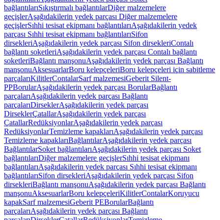
bağlantıları
Sıkıştırmalı bağlantılar
Diğer malzemelere
geçişler
Aşağıdakilerin yedek parçası Diğer malzemelere
geçişler
Sıhhi tesisat ekipmanı bağlantıları
Aşağıdakilerin yedek
parçası Sıhhi tesisat ekipmanı bağlantıları
Sifon
dirsekleri
Aşağıdakilerin yedek parçası Sifon dirsekleri
Contalı
bağlantı soketleri
Aşağıdakilerin yedek parçası Contalı bağlantı
soketleri
Bağlantı manşonu
Aşağıdakilerin yedek parçası Bağlantı
manşonu
Aksesuarlar
Boru kelepçeleri
Boru kelepçeleri için sabitleme
parçaları
Kilitler
Contalar
Sarf malzemesi
Geberit Silent-
PP
Borular
Aşağıdakilerin yedek parçası Borular
Bağlantı
parçaları
Aşağıdakilerin yedek parçası Bağlantı
parçaları
Dirsekler
Aşağıdakilerin yedek parçası
Dirsekler
Çatallar
Aşağıdakilerin yedek parçası
Çatallar
Redüksiyonlar
Aşağıdakilerin yedek parçası
Redüksiyonlar
Temizleme kapakları
Aşağıdakilerin yedek parçası
Temizleme kapakları
Bağlantılar
Aşağıdakilerin yedek parçası
Bağlantılar
Soket bağlantıları
Aşağıdakilerin yedek parçası Soket
bağlantıları
Diğer malzemelere geçişler
Sıhhi tesisat ekipmanı
bağlantıları
Aşağıdakilerin yedek parçası Sıhhi tesisat ekipmanı
bağlantıları
Sifon dirsekleri
Aşağıdakilerin yedek parçası Sifon
dirsekleri
Bağlantı manşonu
Aşağıdakilerin yedek parçası Bağlantı
manşonu
Aksesuarlar
Boru kelepçeleri
Kilitler
Contalar
Koruyucu
kapak
Sarf malzemesi
Geberit PE
Borular
Bağlantı
parçaları
Aşağıdakilerin yedek parçası Bağlantı
parçaları
Dirsekler
Çatallar
Redüksiyonlar
Temizleme