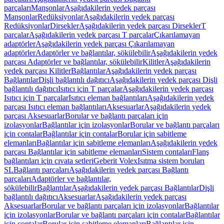
parçaları
Manşonlar
Aşağıdakilerin yedek parçası
Manşonlar
Redüksiyonlar
Aşağıdakilerin yedek parçası
Redüksiyonlar
Dirsekler
Aşağıdakilerin yedek parçası Dirsekler
T
parçalar
Aşağıdakilerin yedek parçası T parçalar
Çıkarılamayan
adaptörler
Aşağıdakilerin yedek parçası Çıkarılamayan
adaptörler
Adaptörler ve bağlantılar, sökülebilir
Aşağıdakilerin yedek
parçası Adaptörler ve bağlantılar, sökülebilir
Kilitler
Aşağıdakilerin
yedek parçası Kilitler
Bağlantılar
Aşağıdakilerin yedek parçası
Bağlantılar
Dişli bağlantılı dağıtıcı
Aşağıdakilerin yedek parçası Dişli
bağlantılı dağıtıcı
Isıtıcı için T parçalar
Aşağıdakilerin yedek parçası
Isıtıcı için T parçalar
Isıtıcı eleman bağlantıları
Aşağıdakilerin yedek
parçası Isıtıcı eleman bağlantıları
Aksesuarlar
Aşağıdakilerin yedek
parçası Aksesuarlar
Borular ve bağlantı parçaları için
izolasyonlar
Bağlantılar için izolasyonlar
Borular ve bağlantı parçaları
için contalar
Bağlantılar için contalar
Borular için sabitleme
elemanları
Bağlantılar için sabitleme elemanları
Aşağıdakilerin yedek
parçası Bağlantılar için sabitleme elemanları
Sistem contaları
Flanş
bağlantıları için cıvata setleri
Geberit Volex
Isıtma sistem boruları
SL
Bağlantı parçaları
Aşağıdakilerin yedek parçası Bağlantı
parçaları
Adaptörler ve bağlantılar,
sökülebilir
Bağlantılar
Aşağıdakilerin yedek parçası Bağlantılar
Dişli
bağlantılı dağıtıcı
Aksesuarlar
Aşağıdakilerin yedek parçası
Aksesuarlar
Borular ve bağlantı parçaları için izolasyonlar
Bağlantılar
için izolasyonlar
Borular ve bağlantı parçaları için contalar
Bağlantılar
için contalar
Borular için sabitleme elemanları
Bağlantılar için