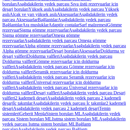
boruları
Aşağıdakilerin yedek parçası Sıva üstü rezervuarlar için
deşarj boruları
Yüksek asılı
Aşağıdakilerin yedek parçası Yüksek
asılı
Alçak ve yarı yüksek asılı
Aksesuarlar
Aşağıdakilerin yedek
parçası Aksesuarlar
Bağlantılar
Aşağıdakilerin yedek parçası
Bağlantılar
Ara musluklar
Adaptör contalar
Sarf malzemesi
Gömme
rezervuar
Sigma gömme rezervuarlar
Aşağıdakilerin yedek parçası
Sigma gömme rezervuarlar
Omega gömme
rezervuarlar
Aşağıdakilerin yedek parçası Omega gömme
rezervuarlar
Alpha gömme rezervuarlar
Aşağıdakilerin yedek parçası
Alpha gömme rezervuarlar
Deşarj boruları
Aksesuarlar
Doldurma ve
deşarj valfleri
Doldurma valfleri
Aşağıdakilerin yedek parçası
Doldurma valfleri
Gömme rezervuarlar için doldurma
valfleri
Aşağıdakilerin yedek parçası Gömme rezervuarlar için
doldurma valfleri
Seramik rezervuarlar için doldurma
valfleri
Aşağıdakilerin yedek parçası Seramik rezervuarlar için
doldurma valfleri
Üniversal rezervuarlar için doldurma
valfleri
Aşağıdakilerin yedek parçası Üniversal rezervuarlar için
doldurma valfleri
Deşarj valfleri
Aşağıdakilerin yedek parçası Deşarj
valfleri
2 kademeli deşarj
Aşağıdakilerin yedek parçası 2 kademeli
deşarj
İç takımlar
Aşağıdakilerin yedek parçası İç takımlar
2 kademeli
deşarj
Aşağıdakilerin yedek parçası 2 kademeli deşarj
Temin
sistemleri
Geberit Mepla
Sistem boruları ML
Aşağıdakilerin yedek
parçası Sistem boruları ML
Isıtma sistem boruları ML
Aşağıdakilerin
yedek parçası Isıtma sistem boruları ML
Bağlantı
parçaları
Aşağıdakilerin yedek parçası Bağlantı