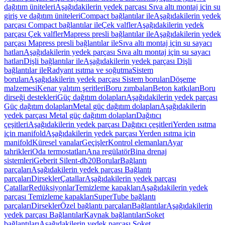
dağıtım üniteleri
Aşağıdakilerin yedek parçası Sıva altı montaj için su
giriş ve dağıtım üniteleri
Compact bağlantılar ile
Aşağıdakilerin yedek
parçası Compact bağlantılar ile
Çek valfler
Aşağıdakilerin yedek
parçası Çek valfler
Mapress presli bağlantılar ile
Aşağıdakilerin yedek
parçası Mapress presli bağlantılar ile
Sıva altı montaj için su sayacı
hatları
Aşağıdakilerin yedek parçası Sıva altı montaj için su sayacı
hatları
Dişli bağlantılar ile
Aşağıdakilerin yedek parçası Dişli
bağlantılar ile
Radyant ısıtma ve soğutma
Sistem
boruları
Aşağıdakilerin yedek parçası Sistem boruları
Döşeme
malzemesi
Kenar yalıtım şeritleri
Boru zımbaları
Beton katkıları
Boru
dirseği destekleri
Güç dağıtım dolapları
Aşağıdakilerin yedek parçası
Güç dağıtım dolapları
Metal güç dağıtım dolapları
Aşağıdakilerin
yedek parçası Metal güç dağıtım dolapları
Dağıtıcı
çeşitleri
Aşağıdakilerin yedek parçası Dağıtıcı çeşitleri
Yerden ısıtma
için manifold
Aşağıdakilerin yedek parçası Yerden ısıtma için
manifold
Küresel vanalar
Geçişler
Kontrol elemanları
Ayar
tahrikleri
Oda termostatları
Ana regülatör
Bina drenaj
sistemleri
Geberit Silent-db20
Borular
Bağlantı
parçaları
Aşağıdakilerin yedek parçası Bağlantı
parçaları
Dirsekler
Çatallar
Aşağıdakilerin yedek parçası
Çatallar
Redüksiyonlar
Temizleme kapakları
Aşağıdakilerin yedek
parçası Temizleme kapakları
SuperTube bağlantı
parçaları
Dirsekler
Özel bağlantı parçaları
Bağlantılar
Aşağıdakilerin
yedek parçası Bağlantılar
Kaynak bağlantıları
Soket
bağlantıları
Aşağıdakilerin yedek parçası Soket