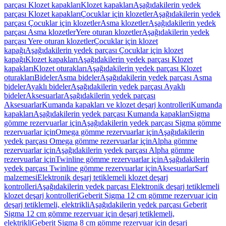
parçası Klozet kapakları
Klozet kapakları
Aşağıdakilerin yedek
parçası Klozet kapakları
Çocuklar için klozetler
Aşağıdakilerin yedek
parçası Çocuklar için klozetler
Asma klozetler
Aşağıdakilerin yedek
parçası Asma klozetler
Yere oturan klozetler
Aşağıdakilerin yedek
parçası Yere oturan klozetler
Çocuklar için klozet
kapağı
Aşağıdakilerin yedek parçası Çocuklar için klozet
kapağı
Klozet kapakları
Aşağıdakilerin yedek parçası Klozet
kapakları
Klozet oturakları
Aşağıdakilerin yedek parçası Klozet
oturakları
Bideler
Asma bideler
Aşağıdakilerin yedek parçası Asma
bideler
Ayaklı bideler
Aşağıdakilerin yedek parçası Ayaklı
bideler
Aksesuarlar
Aşağıdakilerin yedek parçası
Aksesuarlar
Kumanda kapakları ve klozet deşarj kontrolleri
Kumanda
kapakları
Aşağıdakilerin yedek parçası Kumanda kapakları
Sigma
gömme rezervuarlar için
Aşağıdakilerin yedek parçası Sigma gömme
rezervuarlar için
Omega gömme rezervuarlar için
Aşağıdakilerin
yedek parçası Omega gömme rezervuarlar için
Alpha gömme
rezervuarlar için
Aşağıdakilerin yedek parçası Alpha gömme
rezervuarlar için
Twinline gömme rezervuarlar için
Aşağıdakilerin
yedek parçası Twinline gömme rezervuarlar için
Aksesuarlar
Sarf
malzemesi
Elektronik deşarj tetiklemeli klozet deşarj
kontrolleri
Aşağıdakilerin yedek parçası Elektronik deşarj tetiklemeli
klozet deşarj kontrolleri
Geberit Sigma 12 cm gömme rezervuar için
deşarj tetiklemeli, elektrikli
Aşağıdakilerin yedek parçası Geberit
Sigma 12 cm gömme rezervuar için deşarj tetiklemeli,
elektrikli
Geberit Sigma 8 cm gömme rezervuar için deşarj