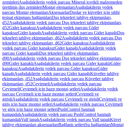
zeminleri
Aşağıdakilerin yedek parçası Mineral içerikli malzemeden
üretilmiş duş zeminleri
Montaj elemanları
Aşağıdakilerin yedek
parçası Montaj elemanları
Aksesuarlar
Duşlar ve küvetler için sıhhi
tesisat ekipmanı bağlantıları
Duş tekneleri tahliye ekipmanları,
d52
Aşağıdakilerin yedek parçası Duş tekneleri tahliye ekipmanları,
d52
Gider kapaksız
Aşağıdakilerin yedek parçası Gider
kapaksız
Gider kapağı
Aşağıdakilerin yedek parçası Gider kapağı
Duş
tekneleri tahliye ekipmanları, d62
Aşağıdakilerin yedek parçası Duş
tekneleri tahliye ekipmanları, d62
Gider kapaksız
Aşağıdakilerin
yedek parçası Gider kapaksız
Gider kapağı
Aşağıdakilerin yedek
parçası Gider kapağı
Duş tekneleri tahliye ekipmanları,
d90
Aşağıdakilerin yedek parçası Duş tekneleri tahliye ekipmanları,
d90
Gider kapaklı
Aşağıdakilerin yedek parçası Gider kapaklı
Gider
kapaksız
Aşağıdakilerin yedek parçası Gider kapaksız
Gider
kapağı
Aşağıdakilerin yedek parçası Gider kapağı
Küvetler tahliye
ekipmanları, d52
Aşağıdakilerin yedek parçası Küvetler tahliye
ekipmanları, d52
Çevirmeli
Aşağıdakilerin yedek parçası
Çevirmeli
Çevirmeli için hazır montaj setleri
Aşağıdakilerin yedek
parçası Çevirmeli için hazır montaj setleri
Çevirmeli ve
girişli
Aşağıdakilerin yedek parçası Çevirmeli ve girişli
Çevirmeli ve
giriş için hazır montaj setleri
Aşağıdakilerin yedek parçası Çevirmeli
ve giriş için hazır montaj setleri
PushControl basmalı
kumandalı
Aşağıdakilerin yedek parçası PushControl basmalı
kumandalı
Valf tapalı
Aşağıdakilerin yedek parçası Valf tapalı
Küvet
tahliye ekipmanları aksesuarları
Bağlantı setleri
Su bağlantıları
Montaj