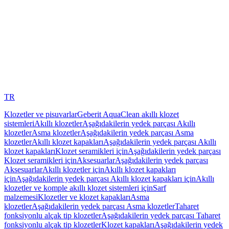
TR
Klozetler ve pisuvarlar
Geberit AquaClean akıllı klozet
sistemleri
Akıllı klozetler
Aşağıdakilerin yedek parçası Akıllı
klozetler
Asma klozetler
Aşağıdakilerin yedek parçası Asma
klozetler
Akıllı klozet kapakları
Aşağıdakilerin yedek parçası Akıllı
klozet kapakları
Klozet seramikleri için
Aşağıdakilerin yedek parçası
Klozet seramikleri için
Aksesuarlar
Aşağıdakilerin yedek parçası
Aksesuarlar
Akıllı klozetler için
Akıllı klozet kapakları
için
Aşağıdakilerin yedek parçası Akıllı klozet kapakları için
Akıllı
klozetler ve komple akıllı klozet sistemleri için
Sarf
malzemesi
Klozetler ve klozet kapakları
Asma
klozetler
Aşağıdakilerin yedek parçası Asma klozetler
Taharet
fonksiyonlu alçak tip klozetler
Aşağıdakilerin yedek parçası Taharet
fonksiyonlu alçak tip klozetler
Klozet kapakları
Aşağıdakilerin yedek