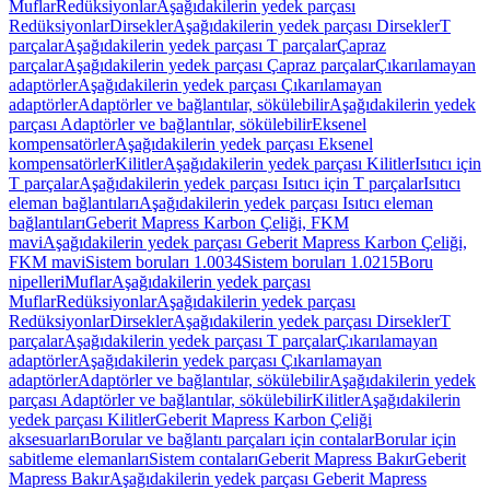
Muflar
Redüksiyonlar
Aşağıdakilerin yedek parçası
Redüksiyonlar
Dirsekler
Aşağıdakilerin yedek parçası Dirsekler
T
parçalar
Aşağıdakilerin yedek parçası T parçalar
Çapraz
parçalar
Aşağıdakilerin yedek parçası Çapraz parçalar
Çıkarılamayan
adaptörler
Aşağıdakilerin yedek parçası Çıkarılamayan
adaptörler
Adaptörler ve bağlantılar, sökülebilir
Aşağıdakilerin yedek
parçası Adaptörler ve bağlantılar, sökülebilir
Eksenel
kompensatörler
Aşağıdakilerin yedek parçası Eksenel
kompensatörler
Kilitler
Aşağıdakilerin yedek parçası Kilitler
Isıtıcı için
T parçalar
Aşağıdakilerin yedek parçası Isıtıcı için T parçalar
Isıtıcı
eleman bağlantıları
Aşağıdakilerin yedek parçası Isıtıcı eleman
bağlantıları
Geberit Mapress Karbon Çeliği, FKM
mavi
Aşağıdakilerin yedek parçası Geberit Mapress Karbon Çeliği,
FKM mavi
Sistem boruları 1.0034
Sistem boruları 1.0215
Boru
nipelleri
Muflar
Aşağıdakilerin yedek parçası
Muflar
Redüksiyonlar
Aşağıdakilerin yedek parçası
Redüksiyonlar
Dirsekler
Aşağıdakilerin yedek parçası Dirsekler
T
parçalar
Aşağıdakilerin yedek parçası T parçalar
Çıkarılamayan
adaptörler
Aşağıdakilerin yedek parçası Çıkarılamayan
adaptörler
Adaptörler ve bağlantılar, sökülebilir
Aşağıdakilerin yedek
parçası Adaptörler ve bağlantılar, sökülebilir
Kilitler
Aşağıdakilerin
yedek parçası Kilitler
Geberit Mapress Karbon Çeliği
aksesuarları
Borular ve bağlantı parçaları için contalar
Borular için
sabitleme elemanları
Sistem contaları
Geberit Mapress Bakır
Geberit
Mapress Bakır
Aşağıdakilerin yedek parçası Geberit Mapress