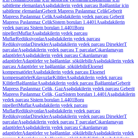
sabitleme elemanları
Aşağıdakilerin yedek parçası Bağlantılar için
sabitleme elemanları
Geberit Mapress Paslanmaz Çelik
Geberit
Mapress Paslanmaz Çelik
Aşağıdakilerin yedek parçası Geberit
Mapress Paslanmaz Çelik
Sistem boruları 1.4401
Aşağıdakilerin
yedek parçası Sistem boruları 1.4401
Boru
nipelleri
Muflar
Aşağıdakilerin yedek parçası
Muflar
Redüksiyonlar
Aşağıdakilerin yedek parçası
Redüksiyonlar
Dirsekler
Aşağıdakilerin yedek parçası Dirsekler
T
parçalar
Aşağıdakilerin yedek parçası T parçalar
Çıkarılamayan
adaptörler
Aşağıdakilerin yedek parçası Çıkarılamayan
adaptörler
Adaptörler ve bağlantılar, sökülebilir
Aşağıdakilerin yedek
parçası Adaptörler ve bağlantılar, sökülebilir
Eksenel
kompensatörler
Aşağıdakilerin yedek parçası Eksenel
kompensatörler
Kılavuzlar
Kilitler
Aşağıdakilerin yedek parçası
Kilitler
Bağlantılar
Aşağıdakilerin yedek parçası Bağlantılar
Geberit
Mapress Paslanmaz Çelik, Gaz
Aşağıdakilerin yedek parçası Geberit
Mapress Paslanmaz Çelik, Gaz
Sistem boruları 1.4401
Aşağıdakilerin
yedek parçası Sistem boruları 1.4401
Boru
nipelleri
Muflar
Aşağıdakilerin yedek parçası
Muflar
Redüksiyonlar
Aşağıdakilerin yedek parçası
Redüksiyonlar
Dirsekler
Aşağıdakilerin yedek parçası Dirsekler
T
parçalar
Aşağıdakilerin yedek parçası T parçalar
Çıkarılamayan
adaptörler
Aşağıdakilerin yedek parçası Çıkarılamayan
adaptörler
Adaptörler ve bağlantılar, sökülebilir
Aşağıdakilerin yedek