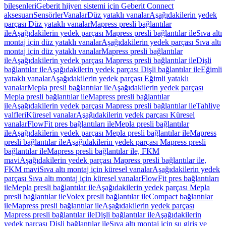
bileşenleri
Geberit hijyen sistemi için Geberit Connect
aksesuarı
Sensörler
Vanalar
Düz yataklı vanalar
Aşağıdakilerin yedek
parçası Düz yataklı vanalar
Mapress presli bağlantılar
ile
Aşağıdakilerin yedek parçası Mapress presli bağlantılar ile
Sıva altı
montaj için düz yataklı vanalar
Aşağıdakilerin yedek parçası Sıva altı
montaj için düz yataklı vanalar
Mapress presli bağlantılar
ile
Aşağıdakilerin yedek parçası Mapress presli bağlantılar ile
Dişli
bağlantılar ile
Aşağıdakilerin yedek parçası Dişli bağlantılar ile
Eğimli
yataklı vanalar
Aşağıdakilerin yedek parçası Eğimli yataklı
vanalar
Mepla presli bağlantılar ile
Aşağıdakilerin yedek parçası
Mepla presli bağlantılar ile
Mapress presli bağlantılar
ile
Aşağıdakilerin yedek parçası Mapress presli bağlantılar ile
Tahliye
valfleri
Küresel vanalar
Aşağıdakilerin yedek parçası Küresel
vanalar
FlowFit pres bağlantıları ile
Mepla presli bağlantılar
ile
Aşağıdakilerin yedek parçası Mepla presli bağlantılar ile
Mapress
presli bağlantılar ile
Aşağıdakilerin yedek parçası Mapress presli
bağlantılar ile
Mapress presli bağlantılar ile, FKM
mavi
Aşağıdakilerin yedek parçası Mapress presli bağlantılar ile,
FKM mavi
Sıva altı montaj için küresel vanalar
Aşağıdakilerin yedek
parçası Sıva altı montaj için küresel vanalar
FlowFit pres bağlantıları
ile
Mepla presli bağlantılar ile
Aşağıdakilerin yedek parçası Mepla
presli bağlantılar ile
Volex presli bağlantılar ile
Compact bağlantılar
ile
Mapress presli bağlantılar ile
Aşağıdakilerin yedek parçası
Mapress presli bağlantılar ile
Dişli bağlantılar ile
Aşağıdakilerin
yedek parçası Dişli bağlantılar ile
Sıva altı montaj için su giriş ve