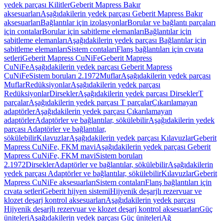
yedek parçası Kilitler
Geberit Mapress Bakır
aksesuarları
Aşağıdakilerin yedek parçası Geberit Mapress Bakır
aksesuarları
Bağlantılar için izolasyonlar
Borular ve bağlantı parçaları
için contalar
Borular için sabitleme elemanları
Bağlantılar için
sabitleme elemanları
Aşağıdakilerin yedek parçası Bağlantılar için
sabitleme elemanları
Sistem contaları
Flanş bağlantıları için cıvata
setleri
Geberit Mapress CuNiFe
Geberit Mapress
CuNiFe
Aşağıdakilerin yedek parçası Geberit Mapress
CuNiFe
Sistem boruları 2.1972
Muflar
Aşağıdakilerin yedek parçası
Muflar
Redüksiyonlar
Aşağıdakilerin yedek parçası
Redüksiyonlar
Dirsekler
Aşağıdakilerin yedek parçası Dirsekler
T
parçalar
Aşağıdakilerin yedek parçası T parçalar
Çıkarılamayan
adaptörler
Aşağıdakilerin yedek parçası Çıkarılamayan
adaptörler
Adaptörler ve bağlantılar, sökülebilir
Aşağıdakilerin yedek
parçası Adaptörler ve bağlantılar,
sökülebilir
Kılavuzlar
Aşağıdakilerin yedek parçası Kılavuzlar
Geberit
Mapress CuNiFe, FKM mavi
Aşağıdakilerin yedek parçası Geberit
Mapress CuNiFe, FKM mavi
Sistem boruları
2.1972
Dirsekler
Adaptörler ve bağlantılar, sökülebilir
Aşağıdakilerin
yedek parçası Adaptörler ve bağlantılar, sökülebilir
Kılavuzlar
Geberit
Mapress CuNiFe aksesuarları
Sistem contaları
Flanş bağlantıları için
cıvata setleri
Geberit hijyen sistemi
Hijyenik deşarjlı rezervuar ve
klozet deşarj kontrol aksesuarları
Aşağıdakilerin yedek parçası
Hijyenik deşarjlı rezervuar ve klozet deşarj kontrol aksesuarları
Güç
üniteleri
Aşağıdakilerin yedek parçası Güç üniteleri
Ağ