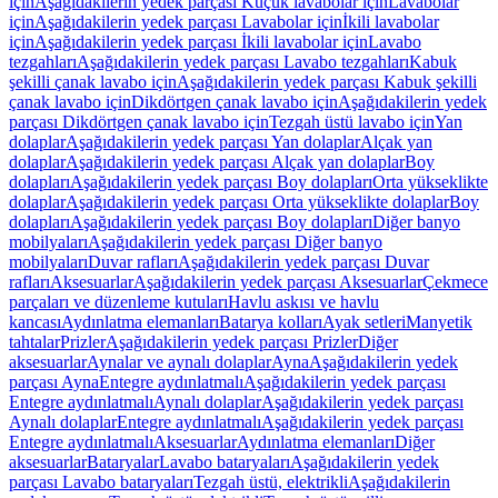
için
Aşağıdakilerin yedek parçası Küçük lavabolar için
Lavabolar
için
Aşağıdakilerin yedek parçası Lavabolar için
İkili lavabolar
için
Aşağıdakilerin yedek parçası İkili lavabolar için
Lavabo
tezgahları
Aşağıdakilerin yedek parçası Lavabo tezgahları
Kabuk
şekilli çanak lavabo için
Aşağıdakilerin yedek parçası Kabuk şekilli
çanak lavabo için
Dikdörtgen çanak lavabo için
Aşağıdakilerin yedek
parçası Dikdörtgen çanak lavabo için
Tezgah üstü lavabo için
Yan
dolaplar
Aşağıdakilerin yedek parçası Yan dolaplar
Alçak yan
dolaplar
Aşağıdakilerin yedek parçası Alçak yan dolaplar
Boy
dolapları
Aşağıdakilerin yedek parçası Boy dolapları
Orta yükseklikte
dolaplar
Aşağıdakilerin yedek parçası Orta yükseklikte dolaplar
Boy
dolapları
Aşağıdakilerin yedek parçası Boy dolapları
Diğer banyo
mobilyaları
Aşağıdakilerin yedek parçası Diğer banyo
mobilyaları
Duvar rafları
Aşağıdakilerin yedek parçası Duvar
rafları
Aksesuarlar
Aşağıdakilerin yedek parçası Aksesuarlar
Çekmece
parçaları ve düzenleme kutuları
Havlu askısı ve havlu
kancası
Aydınlatma elemanları
Batarya kolları
Ayak setleri
Manyetik
tahtalar
Prizler
Aşağıdakilerin yedek parçası Prizler
Diğer
aksesuarlar
Aynalar ve aynalı dolaplar
Ayna
Aşağıdakilerin yedek
parçası Ayna
Entegre aydınlatmalı
Aşağıdakilerin yedek parçası
Entegre aydınlatmalı
Aynalı dolaplar
Aşağıdakilerin yedek parçası
Aynalı dolaplar
Entegre aydınlatmalı
Aşağıdakilerin yedek parçası
Entegre aydınlatmalı
Aksesuarlar
Aydınlatma elemanları
Diğer
aksesuarlar
Bataryalar
Lavabo bataryaları
Aşağıdakilerin yedek
parçası Lavabo bataryaları
Tezgah üstü, elektrikli
Aşağıdakilerin