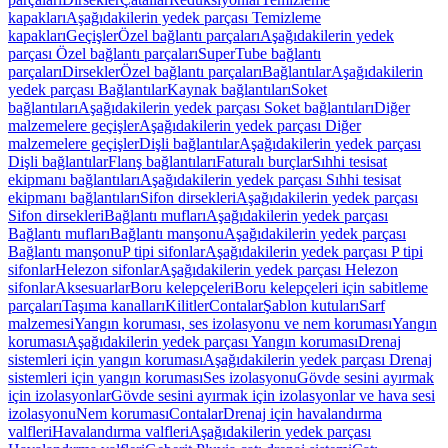
kapakları
Aşağıdakilerin yedek parçası Temizleme
kapakları
Geçişler
Özel bağlantı parçaları
Aşağıdakilerin yedek
parçası Özel bağlantı parçaları
SuperTube bağlantı
parçaları
Dirsekler
Özel bağlantı parçaları
Bağlantılar
Aşağıdakilerin
yedek parçası Bağlantılar
Kaynak bağlantıları
Soket
bağlantıları
Aşağıdakilerin yedek parçası Soket bağlantıları
Diğer
malzemelere geçişler
Aşağıdakilerin yedek parçası Diğer
malzemelere geçişler
Dişli bağlantılar
Aşağıdakilerin yedek parçası
Dişli bağlantılar
Flanş bağlantıları
Faturalı burçlar
Sıhhi tesisat
ekipmanı bağlantıları
Aşağıdakilerin yedek parçası Sıhhi tesisat
ekipmanı bağlantıları
Sifon dirsekleri
Aşağıdakilerin yedek parçası
Sifon dirsekleri
Bağlantı mufları
Aşağıdakilerin yedek parçası
Bağlantı mufları
Bağlantı manşonu
Aşağıdakilerin yedek parçası
Bağlantı manşonu
P tipi sifonlar
Aşağıdakilerin yedek parçası P tipi
sifonlar
Helezon sifonlar
Aşağıdakilerin yedek parçası Helezon
sifonlar
Aksesuarlar
Boru kelepçeleri
Boru kelepçeleri için sabitleme
parçaları
Taşıma kanalları
Kilitler
Contalar
Şablon kutuları
Sarf
malzemesi
Yangın koruması, ses izolasyonu ve nem koruması
Yangın
koruması
Aşağıdakilerin yedek parçası Yangın koruması
Drenaj
sistemleri için yangın koruması
Aşağıdakilerin yedek parçası Drenaj
sistemleri için yangın koruması
Ses izolasyonu
Gövde sesini ayırmak
için izolasyonlar
Gövde sesini ayırmak için izolasyonlar ve hava sesi
izolasyonu
Nem koruması
Contalar
Drenaj için havalandırma
valfleri
Havalandırma valfleri
Aşağıdakilerin yedek parçası