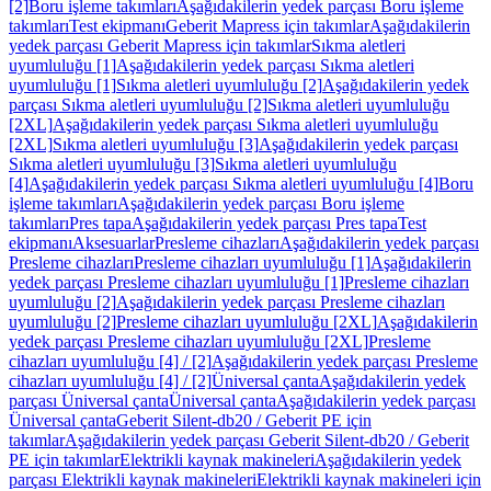
[2]
Boru işleme takımları
Aşağıdakilerin yedek parçası Boru işleme
takımları
Test ekipmanı
Geberit Mapress için takımlar
Aşağıdakilerin
yedek parçası Geberit Mapress için takımlar
Sıkma aletleri
uyumluluğu [1]
Aşağıdakilerin yedek parçası Sıkma aletleri
uyumluluğu [1]
Sıkma aletleri uyumluluğu [2]
Aşağıdakilerin yedek
parçası Sıkma aletleri uyumluluğu [2]
Sıkma aletleri uyumluluğu
[2XL]
Aşağıdakilerin yedek parçası Sıkma aletleri uyumluluğu
[2XL]
Sıkma aletleri uyumluluğu [3]
Aşağıdakilerin yedek parçası
Sıkma aletleri uyumluluğu [3]
Sıkma aletleri uyumluluğu
[4]
Aşağıdakilerin yedek parçası Sıkma aletleri uyumluluğu [4]
Boru
işleme takımları
Aşağıdakilerin yedek parçası Boru işleme
takımları
Pres tapa
Aşağıdakilerin yedek parçası Pres tapa
Test
ekipmanı
Aksesuarlar
Presleme cihazları
Aşağıdakilerin yedek parçası
Presleme cihazları
Presleme cihazları uyumluluğu [1]
Aşağıdakilerin
yedek parçası Presleme cihazları uyumluluğu [1]
Presleme cihazları
uyumluluğu [2]
Aşağıdakilerin yedek parçası Presleme cihazları
uyumluluğu [2]
Presleme cihazları uyumluluğu [2XL]
Aşağıdakilerin
yedek parçası Presleme cihazları uyumluluğu [2XL]
Presleme
cihazları uyumluluğu [4] / [2]
Aşağıdakilerin yedek parçası Presleme
cihazları uyumluluğu [4] / [2]
Üniversal çanta
Aşağıdakilerin yedek
parçası Üniversal çanta
Üniversal çanta
Aşağıdakilerin yedek parçası
Üniversal çanta
Geberit Silent-db20 / Geberit PE için
takımlar
Aşağıdakilerin yedek parçası Geberit Silent-db20 / Geberit
PE için takımlar
Elektrikli kaynak makineleri
Aşağıdakilerin yedek
parçası Elektrikli kaynak makineleri
Elektrikli kaynak makineleri için