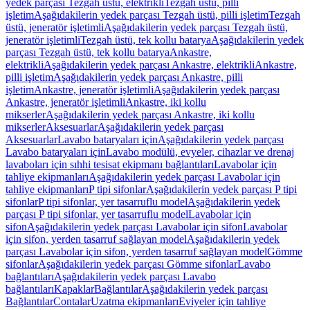
yedek parçası Tezgah üstü, elektrikli
Tezgah üstü, pilli
işletim
Aşağıdakilerin yedek parçası Tezgah üstü, pilli işletim
Tezgah
üstü, jeneratör işletimli
Aşağıdakilerin yedek parçası Tezgah üstü,
jeneratör işletimli
Tezgah üstü, tek kollu batarya
Aşağıdakilerin yedek
parçası Tezgah üstü, tek kollu batarya
Ankastre,
elektrikli
Aşağıdakilerin yedek parçası Ankastre, elektrikli
Ankastre,
pilli işletim
Aşağıdakilerin yedek parçası Ankastre, pilli
işletim
Ankastre, jeneratör işletimli
Aşağıdakilerin yedek parçası
Ankastre, jeneratör işletimli
Ankastre, iki kollu
mikserler
Aşağıdakilerin yedek parçası Ankastre, iki kollu
mikserler
Aksesuarlar
Aşağıdakilerin yedek parçası
Aksesuarlar
Lavabo bataryaları için
Aşağıdakilerin yedek parçası
Lavabo bataryaları için
Lavabo modülü, evyeler, cihazlar ve drenaj
lavaboları için sıhhi tesisat ekipmanı bağlantıları
Lavabolar için
tahliye ekipmanları
Aşağıdakilerin yedek parçası Lavabolar için
tahliye ekipmanları
P tipi sifonlar
Aşağıdakilerin yedek parçası P tipi
sifonlar
P tipi sifonlar, yer tasarruflu model
Aşağıdakilerin yedek
parçası P tipi sifonlar, yer tasarruflu model
Lavabolar için
sifon
Aşağıdakilerin yedek parçası Lavabolar için sifon
Lavabolar
için sifon, yerden tasarruf sağlayan model
Aşağıdakilerin yedek
parçası Lavabolar için sifon, yerden tasarruf sağlayan model
Gömme
sifonlar
Aşağıdakilerin yedek parçası Gömme sifonlar
Lavabo
bağlantıları
Aşağıdakilerin yedek parçası Lavabo
bağlantıları
Kapaklar
Bağlantılar
Aşağıdakilerin yedek parçası
Bağlantılar
Contalar
Uzatma ekipmanları
Eviyeler için tahliye