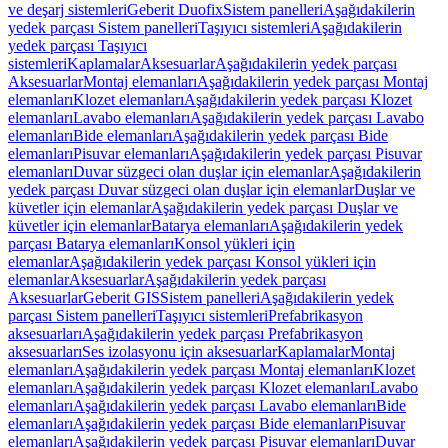
ve deşarj sistemleri
Geberit Duofix
Sistem panelleri
Aşağıdakilerin
yedek parçası Sistem panelleri
Taşıyıcı sistemleri
Aşağıdakilerin
yedek parçası Taşıyıcı
sistemleri
Kaplamalar
Aksesuarlar
Aşağıdakilerin yedek parçası
Aksesuarlar
Montaj elemanları
Aşağıdakilerin yedek parçası Montaj
elemanları
Klozet elemanları
Aşağıdakilerin yedek parçası Klozet
elemanları
Lavabo elemanları
Aşağıdakilerin yedek parçası Lavabo
elemanları
Bide elemanları
Aşağıdakilerin yedek parçası Bide
elemanları
Pisuvar elemanları
Aşağıdakilerin yedek parçası Pisuvar
elemanları
Duvar süzgeci olan duşlar için elemanlar
Aşağıdakilerin
yedek parçası Duvar süzgeci olan duşlar için elemanlar
Duşlar ve
küvetler için elemanlar
Aşağıdakilerin yedek parçası Duşlar ve
küvetler için elemanlar
Batarya elemanları
Aşağıdakilerin yedek
parçası Batarya elemanları
Konsol yükleri için
elemanlar
Aşağıdakilerin yedek parçası Konsol yükleri için
elemanlar
Aksesuarlar
Aşağıdakilerin yedek parçası
Aksesuarlar
Geberit GIS
Sistem panelleri
Aşağıdakilerin yedek
parçası Sistem panelleri
Taşıyıcı sistemleri
Prefabrikasyon
aksesuarları
Aşağıdakilerin yedek parçası Prefabrikasyon
aksesuarları
Ses izolasyonu için aksesuarlar
Kaplamalar
Montaj
elemanları
Aşağıdakilerin yedek parçası Montaj elemanları
Klozet
elemanları
Aşağıdakilerin yedek parçası Klozet elemanları
Lavabo
elemanları
Aşağıdakilerin yedek parçası Lavabo elemanları
Bide
elemanları
Aşağıdakilerin yedek parçası Bide elemanları
Pisuvar
elemanları
Aşağıdakilerin yedek parçası Pisuvar elemanları
Duvar