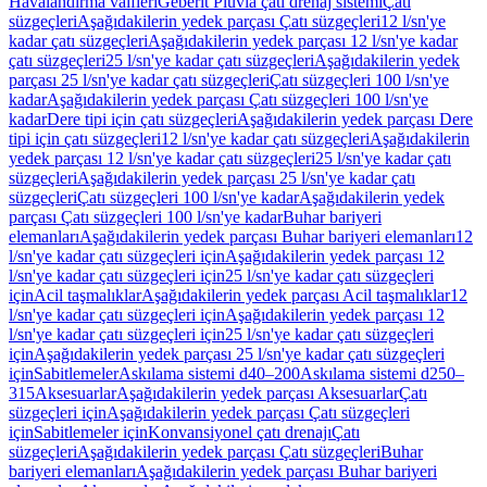
Havalandırma valfleri
Geberit Pluvia çatı drenaj sistemi
Çatı
süzgeçleri
Aşağıdakilerin yedek parçası Çatı süzgeçleri
12 l/sn'ye
kadar çatı süzgeçleri
Aşağıdakilerin yedek parçası 12 l/sn'ye kadar
çatı süzgeçleri
25 l/sn'ye kadar çatı süzgeçleri
Aşağıdakilerin yedek
parçası 25 l/sn'ye kadar çatı süzgeçleri
Çatı süzgeçleri 100 l/sn'ye
kadar
Aşağıdakilerin yedek parçası Çatı süzgeçleri 100 l/sn'ye
kadar
Dere tipi için çatı süzgeçleri
Aşağıdakilerin yedek parçası Dere
tipi için çatı süzgeçleri
12 l/sn'ye kadar çatı süzgeçleri
Aşağıdakilerin
yedek parçası 12 l/sn'ye kadar çatı süzgeçleri
25 l/sn'ye kadar çatı
süzgeçleri
Aşağıdakilerin yedek parçası 25 l/sn'ye kadar çatı
süzgeçleri
Çatı süzgeçleri 100 l/sn'ye kadar
Aşağıdakilerin yedek
parçası Çatı süzgeçleri 100 l/sn'ye kadar
Buhar bariyeri
elemanları
Aşağıdakilerin yedek parçası Buhar bariyeri elemanları
12
l/sn'ye kadar çatı süzgeçleri için
Aşağıdakilerin yedek parçası 12
l/sn'ye kadar çatı süzgeçleri için
25 l/sn'ye kadar çatı süzgeçleri
için
Acil taşmalıklar
Aşağıdakilerin yedek parçası Acil taşmalıklar
12
l/sn'ye kadar çatı süzgeçleri için
Aşağıdakilerin yedek parçası 12
l/sn'ye kadar çatı süzgeçleri için
25 l/sn'ye kadar çatı süzgeçleri
için
Aşağıdakilerin yedek parçası 25 l/sn'ye kadar çatı süzgeçleri
için
Sabitlemeler
Askılama sistemi d40–200
Askılama sistemi d250–
315
Aksesuarlar
Aşağıdakilerin yedek parçası Aksesuarlar
Çatı
süzgeçleri için
Aşağıdakilerin yedek parçası Çatı süzgeçleri
için
Sabitlemeler için
Konvansiyonel çatı drenajı
Çatı
süzgeçleri
Aşağıdakilerin yedek parçası Çatı süzgeçleri
Buhar
bariyeri elemanları
Aşağıdakilerin yedek parçası Buhar bariyeri