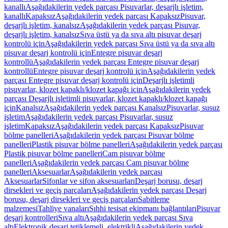
kanallı
Aşağıdakilerin yedek parçası Pisuvarlar, deşarjlı işletim,
kanallı
Kapaksız
Aşağıdakilerin yedek parçası Kapaksız
Pisuvar,
deşarjlı işletim, kanalsız
Aşağıdakilerin yedek parçası Pisuvar,
deşarjlı işletim, kanalsız
Sıva üstü ya da sıva altı pisuvar deşarj
kontrolü için
Aşağıdakilerin yedek parçası Sıva üstü ya da sıva altı
pisuvar deşarj kontrolü için
Entegre pisuvar deşarj
kontrollü
Aşağıdakilerin yedek parçası Entegre pisuvar deşarj
kontrollü
Entegre pisuvar deşarj kontrolü için
Aşağıdakilerin yedek
parçası Entegre pisuvar deşarj kontrolü için
Deşarjlı işletimli
pisuvarlar, klozet kapaklı/klozet kapağı için
Aşağıdakilerin yedek
parçası Deşarjlı işletimli pisuvarlar, klozet kapaklı/klozet kapağı
için
Kanalsız
Aşağıdakilerin yedek parçası Kanalsız
Pisuvarlar, susuz
işletim
Aşağıdakilerin yedek parçası Pisuvarlar, susuz
işletim
Kapaksız
Aşağıdakilerin yedek parçası Kapaksız
Pisuvar
bölme panelleri
Aşağıdakilerin yedek parçası Pisuvar bölme
panelleri
Plastik pisuvar bölme panelleri
Aşağıdakilerin yedek parçası
Plastik pisuvar bölme panelleri
Cam pisuvar bölme
panelleri
Aşağıdakilerin yedek parçası Cam pisuvar bölme
panelleri
Aksesuarlar
Aşağıdakilerin yedek parçası
Aksesuarlar
Sifonlar ve sifon aksesuarları
Deşarj borusu, deşarj
dirsekleri ve geçiş parçaları
Aşağıdakilerin yedek parçası Deşarj
borusu, deşarj dirsekleri ve geçiş parçaları
Sabitleme
malzemesi
Tahliye vanaları
Sıhhi tesisat ekipmanı bağlantıları
Pisuvar
deşarj kontrolleri
Sıva altı
Aşağıdakilerin yedek parçası Sıva
altı
Elektronik deşarj tetiklemeli, elektrikli
Aşağıdakilerin yedek