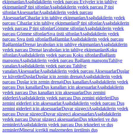
ekipmanları
Aşağıdakilerin yedek parçası Eviyeler için tahliye
ekipmanları
P tipi sifonlar
Aşağıdakilerin yedek parçası P tipi
sifonlar
Aksesuarlar
Aşağıdakilerin yedek parçası
Aksesuarlar
Cihazlar için tahliye ekipmanları
Aşağıdakilerin yedek
parçası Cihazlar için tahliye ekipmanları
P tipi sifonlar
Aşağıdakilerin
yedek parçası P tipi sifonlar
Gömme sifonlar
Aşağıdakilerin yedek
parçası Gömme sifonlar
Sıva üstü sifonlar
Aşağıdakilerin yedek
parçası Sıva üstü sifonlar
Bağlantılar
Aşağıdakilerin yedek parçası
Bağlantılar
Drenaj lavaboları için tahliye ekipmanları
Aşağıdakilerin
yedek parçası Drenaj lavaboları için tahliye ekipmanları
Koku
sifonları
Aşağıdakilerin yedek parçası Koku sifonları
Bağlantı
manşonu
Aşağıdakilerin yedek parçası Bağlantı manşonu
Tahliye
vanaları
Aşağıdakilerin yedek parçası Tahliye
vanaları
Aksesuarlar
Aşağıdakilerin yedek parçası Aksesuarlar
Duşlar
ve küvetler
Duşlar
Duşlar için zemin drenajı
Aşağıdakilerin yedek
parçası Duşlar için zemin drenajı
Duş kanalları
Aşağıdakilerin yedek
parçası Duş kanalları
Duş kanalları için aksesuarlar
Aşağıdakilerin
yedek parçası Duş kanalları için aksesuarlar
Duş zemini
giderleri
Aşağıdakilerin yedek parçası Duş zemini giderleri
Duş
zemini giderleri için aksesuarlar
Aşağıdakilerin yedek parçası Duş
zemini giderleri için aksesuarlar
Duvar süzgeci
Aşağıdakilerin yedek
parçası Duvar süzgeci
Duvar süzgeci aksesuarları
Aşağıdakilerin
yedek parçası Duvar süzgeci aksesuarları
Duş tekneleri ve duş
zeminleri
Aşağıdakilerin yedek parçası Duş tekneleri ve duş
zeminleri
Mineral içerikli malzemeden üretilmiş duş