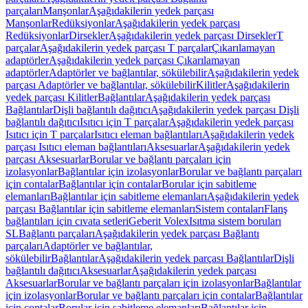
parçaları
Manşonlar
Aşağıdakilerin yedek parçası
Manşonlar
Redüksiyonlar
Aşağıdakilerin yedek parçası
Redüksiyonlar
Dirsekler
Aşağıdakilerin yedek parçası Dirsekler
T
parçalar
Aşağıdakilerin yedek parçası T parçalar
Çıkarılamayan
adaptörler
Aşağıdakilerin yedek parçası Çıkarılamayan
adaptörler
Adaptörler ve bağlantılar, sökülebilir
Aşağıdakilerin yedek
parçası Adaptörler ve bağlantılar, sökülebilir
Kilitler
Aşağıdakilerin
yedek parçası Kilitler
Bağlantılar
Aşağıdakilerin yedek parçası
Bağlantılar
Dişli bağlantılı dağıtıcı
Aşağıdakilerin yedek parçası Dişli
bağlantılı dağıtıcı
Isıtıcı için T parçalar
Aşağıdakilerin yedek parçası
Isıtıcı için T parçalar
Isıtıcı eleman bağlantıları
Aşağıdakilerin yedek
parçası Isıtıcı eleman bağlantıları
Aksesuarlar
Aşağıdakilerin yedek
parçası Aksesuarlar
Borular ve bağlantı parçaları için
izolasyonlar
Bağlantılar için izolasyonlar
Borular ve bağlantı parçaları
için contalar
Bağlantılar için contalar
Borular için sabitleme
elemanları
Bağlantılar için sabitleme elemanları
Aşağıdakilerin yedek
parçası Bağlantılar için sabitleme elemanları
Sistem contaları
Flanş
bağlantıları için cıvata setleri
Geberit Volex
Isıtma sistem boruları
SL
Bağlantı parçaları
Aşağıdakilerin yedek parçası Bağlantı
parçaları
Adaptörler ve bağlantılar,
sökülebilir
Bağlantılar
Aşağıdakilerin yedek parçası Bağlantılar
Dişli
bağlantılı dağıtıcı
Aksesuarlar
Aşağıdakilerin yedek parçası
Aksesuarlar
Borular ve bağlantı parçaları için izolasyonlar
Bağlantılar
için izolasyonlar
Borular ve bağlantı parçaları için contalar
Bağlantılar
için contalar
Borular için sabitleme elemanları
Bağlantılar için