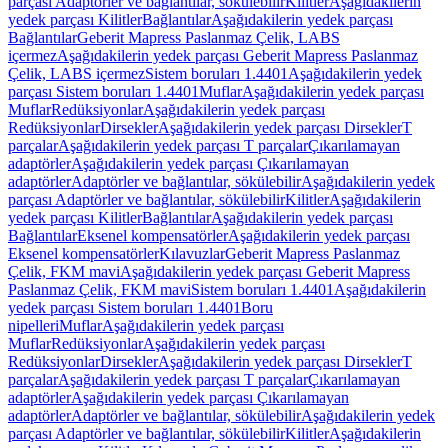
parçası Adaptörler ve bağlantılar, sökülebilir
Kilitler
Aşağıdakilerin
yedek parçası Kilitler
Bağlantılar
Aşağıdakilerin yedek parçası
Bağlantılar
Geberit Mapress Paslanmaz Çelik, LABS
içermez
Aşağıdakilerin yedek parçası Geberit Mapress Paslanmaz
Çelik, LABS içermez
Sistem boruları 1.4401
Aşağıdakilerin yedek
parçası Sistem boruları 1.4401
Muflar
Aşağıdakilerin yedek parçası
Muflar
Redüksiyonlar
Aşağıdakilerin yedek parçası
Redüksiyonlar
Dirsekler
Aşağıdakilerin yedek parçası Dirsekler
T
parçalar
Aşağıdakilerin yedek parçası T parçalar
Çıkarılamayan
adaptörler
Aşağıdakilerin yedek parçası Çıkarılamayan
adaptörler
Adaptörler ve bağlantılar, sökülebilir
Aşağıdakilerin yedek
parçası Adaptörler ve bağlantılar, sökülebilir
Kilitler
Aşağıdakilerin
yedek parçası Kilitler
Bağlantılar
Aşağıdakilerin yedek parçası
Bağlantılar
Eksenel kompensatörler
Aşağıdakilerin yedek parçası
Eksenel kompensatörler
Kılavuzlar
Geberit Mapress Paslanmaz
Çelik, FKM mavi
Aşağıdakilerin yedek parçası Geberit Mapress
Paslanmaz Çelik, FKM mavi
Sistem boruları 1.4401
Aşağıdakilerin
yedek parçası Sistem boruları 1.4401
Boru
nipelleri
Muflar
Aşağıdakilerin yedek parçası
Muflar
Redüksiyonlar
Aşağıdakilerin yedek parçası
Redüksiyonlar
Dirsekler
Aşağıdakilerin yedek parçası Dirsekler
T
parçalar
Aşağıdakilerin yedek parçası T parçalar
Çıkarılamayan
adaptörler
Aşağıdakilerin yedek parçası Çıkarılamayan
adaptörler
Adaptörler ve bağlantılar, sökülebilir
Aşağıdakilerin yedek
parçası Adaptörler ve bağlantılar, sökülebilir
Kilitler
Aşağıdakilerin