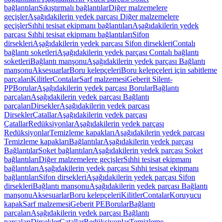
bağlantıları
Sıkıştırmalı bağlantılar
Diğer malzemelere
geçişler
Aşağıdakilerin yedek parçası Diğer malzemelere
geçişler
Sıhhi tesisat ekipmanı bağlantıları
Aşağıdakilerin yedek
parçası Sıhhi tesisat ekipmanı bağlantıları
Sifon
dirsekleri
Aşağıdakilerin yedek parçası Sifon dirsekleri
Contalı
bağlantı soketleri
Aşağıdakilerin yedek parçası Contalı bağlantı
soketleri
Bağlantı manşonu
Aşağıdakilerin yedek parçası Bağlantı
manşonu
Aksesuarlar
Boru kelepçeleri
Boru kelepçeleri için sabitleme
parçaları
Kilitler
Contalar
Sarf malzemesi
Geberit Silent-
PP
Borular
Aşağıdakilerin yedek parçası Borular
Bağlantı
parçaları
Aşağıdakilerin yedek parçası Bağlantı
parçaları
Dirsekler
Aşağıdakilerin yedek parçası
Dirsekler
Çatallar
Aşağıdakilerin yedek parçası
Çatallar
Redüksiyonlar
Aşağıdakilerin yedek parçası
Redüksiyonlar
Temizleme kapakları
Aşağıdakilerin yedek parçası
Temizleme kapakları
Bağlantılar
Aşağıdakilerin yedek parçası
Bağlantılar
Soket bağlantıları
Aşağıdakilerin yedek parçası Soket
bağlantıları
Diğer malzemelere geçişler
Sıhhi tesisat ekipmanı
bağlantıları
Aşağıdakilerin yedek parçası Sıhhi tesisat ekipmanı
bağlantıları
Sifon dirsekleri
Aşağıdakilerin yedek parçası Sifon
dirsekleri
Bağlantı manşonu
Aşağıdakilerin yedek parçası Bağlantı
manşonu
Aksesuarlar
Boru kelepçeleri
Kilitler
Contalar
Koruyucu
kapak
Sarf malzemesi
Geberit PE
Borular
Bağlantı
parçaları
Aşağıdakilerin yedek parçası Bağlantı
parçaları
Dirsekler
Çatallar
Redüksiyonlar
Temizleme