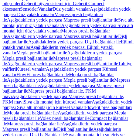
bileşenleri
Geberit hijyen sistemi için Geberit Connect
aksesuarı
Sensörler
Vanalar
Düz yataklı vanalar
Aşağıdakilerin yedek
parçası Düz yataklı vanalar
Mapress presli bağlantılar
ile
Aşağıdakilerin yedek parçası Mapress presli bağlantılar ile
Sıva altı
montaj için düz yataklı vanalar
Aşağıdakilerin yedek parçası Sıva altı
montaj için düz yataklı vanalar
Mapress presli bağlantılar
ile
Aşağıdakilerin yedek parçası Mapress presli bağlantılar ile
Dişli
bağlantılar ile
Aşağıdakilerin yedek parçası Dişli bağlantılar ile
Eğimli
yataklı vanalar
Aşağıdakilerin yedek parçası Eğimli yataklı
vanalar
Mepla presli bağlantılar ile
Aşağıdakilerin yedek parçası
Mepla presli bağlantılar ile
Mapress presli bağlantılar
ile
Aşağıdakilerin yedek parçası Mapress presli bağlantılar ile
Tahliye
valfleri
Küresel vanalar
Aşağıdakilerin yedek parçası Küresel
vanalar
FlowFit pres bağlantıları ile
Mepla presli bağlantılar
ile
Aşağıdakilerin yedek parçası Mepla presli bağlantılar ile
Mapress
presli bağlantılar ile
Aşağıdakilerin yedek parçası Mapress presli
bağlantılar ile
Mapress presli bağlantılar ile, FKM
mavi
Aşağıdakilerin yedek parçası Mapress presli bağlantılar ile,
FKM mavi
Sıva altı montaj için küresel vanalar
Aşağıdakilerin yedek
parçası Sıva altı montaj için küresel vanalar
FlowFit pres bağlantıları
ile
Mepla presli bağlantılar ile
Aşağıdakilerin yedek parçası Mepla
presli bağlantılar ile
Volex presli bağlantılar ile
Compact bağlantılar
ile
Mapress presli bağlantılar ile
Aşağıdakilerin yedek parçası
Mapress presli bağlantılar ile
Dişli bağlantılar ile
Aşağıdakilerin
yedek parçası Dişli bağlantılar ile
Sıva altı montaj için su giriş ve