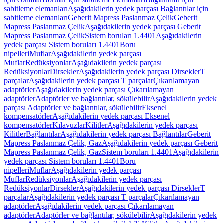
sabitleme elemanları
Aşağıdakilerin yedek parçası Bağlantılar için
sabitleme elemanları
Geberit Mapress Paslanmaz Çelik
Geberit
Mapress Paslanmaz Çelik
Aşağıdakilerin yedek parçası Geberit
Mapress Paslanmaz Çelik
Sistem boruları 1.4401
Aşağıdakilerin
yedek parçası Sistem boruları 1.4401
Boru
nipelleri
Muflar
Aşağıdakilerin yedek parçası
Muflar
Redüksiyonlar
Aşağıdakilerin yedek parçası
Redüksiyonlar
Dirsekler
Aşağıdakilerin yedek parçası Dirsekler
T
parçalar
Aşağıdakilerin yedek parçası T parçalar
Çıkarılamayan
adaptörler
Aşağıdakilerin yedek parçası Çıkarılamayan
adaptörler
Adaptörler ve bağlantılar, sökülebilir
Aşağıdakilerin yedek
parçası Adaptörler ve bağlantılar, sökülebilir
Eksenel
kompensatörler
Aşağıdakilerin yedek parçası Eksenel
kompensatörler
Kılavuzlar
Kilitler
Aşağıdakilerin yedek parçası
Kilitler
Bağlantılar
Aşağıdakilerin yedek parçası Bağlantılar
Geberit
Mapress Paslanmaz Çelik, Gaz
Aşağıdakilerin yedek parçası Geberit
Mapress Paslanmaz Çelik, Gaz
Sistem boruları 1.4401
Aşağıdakilerin
yedek parçası Sistem boruları 1.4401
Boru
nipelleri
Muflar
Aşağıdakilerin yedek parçası
Muflar
Redüksiyonlar
Aşağıdakilerin yedek parçası
Redüksiyonlar
Dirsekler
Aşağıdakilerin yedek parçası Dirsekler
T
parçalar
Aşağıdakilerin yedek parçası T parçalar
Çıkarılamayan
adaptörler
Aşağıdakilerin yedek parçası Çıkarılamayan
adaptörler
Adaptörler ve bağlantılar, sökülebilir
Aşağıdakilerin yedek