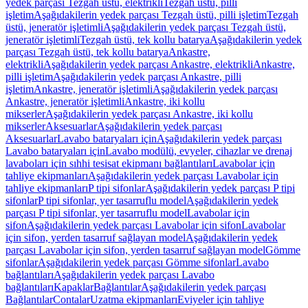
yedek parçası Tezgah üstü, elektrikli
Tezgah üstü, pilli
işletim
Aşağıdakilerin yedek parçası Tezgah üstü, pilli işletim
Tezgah
üstü, jeneratör işletimli
Aşağıdakilerin yedek parçası Tezgah üstü,
jeneratör işletimli
Tezgah üstü, tek kollu batarya
Aşağıdakilerin yedek
parçası Tezgah üstü, tek kollu batarya
Ankastre,
elektrikli
Aşağıdakilerin yedek parçası Ankastre, elektrikli
Ankastre,
pilli işletim
Aşağıdakilerin yedek parçası Ankastre, pilli
işletim
Ankastre, jeneratör işletimli
Aşağıdakilerin yedek parçası
Ankastre, jeneratör işletimli
Ankastre, iki kollu
mikserler
Aşağıdakilerin yedek parçası Ankastre, iki kollu
mikserler
Aksesuarlar
Aşağıdakilerin yedek parçası
Aksesuarlar
Lavabo bataryaları için
Aşağıdakilerin yedek parçası
Lavabo bataryaları için
Lavabo modülü, evyeler, cihazlar ve drenaj
lavaboları için sıhhi tesisat ekipmanı bağlantıları
Lavabolar için
tahliye ekipmanları
Aşağıdakilerin yedek parçası Lavabolar için
tahliye ekipmanları
P tipi sifonlar
Aşağıdakilerin yedek parçası P tipi
sifonlar
P tipi sifonlar, yer tasarruflu model
Aşağıdakilerin yedek
parçası P tipi sifonlar, yer tasarruflu model
Lavabolar için
sifon
Aşağıdakilerin yedek parçası Lavabolar için sifon
Lavabolar
için sifon, yerden tasarruf sağlayan model
Aşağıdakilerin yedek
parçası Lavabolar için sifon, yerden tasarruf sağlayan model
Gömme
sifonlar
Aşağıdakilerin yedek parçası Gömme sifonlar
Lavabo
bağlantıları
Aşağıdakilerin yedek parçası Lavabo
bağlantıları
Kapaklar
Bağlantılar
Aşağıdakilerin yedek parçası
Bağlantılar
Contalar
Uzatma ekipmanları
Eviyeler için tahliye