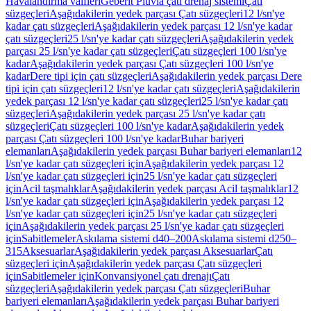
Havalandırma valfleri
Geberit Pluvia çatı drenaj sistemi
Çatı
süzgeçleri
Aşağıdakilerin yedek parçası Çatı süzgeçleri
12 l/sn'ye
kadar çatı süzgeçleri
Aşağıdakilerin yedek parçası 12 l/sn'ye kadar
çatı süzgeçleri
25 l/sn'ye kadar çatı süzgeçleri
Aşağıdakilerin yedek
parçası 25 l/sn'ye kadar çatı süzgeçleri
Çatı süzgeçleri 100 l/sn'ye
kadar
Aşağıdakilerin yedek parçası Çatı süzgeçleri 100 l/sn'ye
kadar
Dere tipi için çatı süzgeçleri
Aşağıdakilerin yedek parçası Dere
tipi için çatı süzgeçleri
12 l/sn'ye kadar çatı süzgeçleri
Aşağıdakilerin
yedek parçası 12 l/sn'ye kadar çatı süzgeçleri
25 l/sn'ye kadar çatı
süzgeçleri
Aşağıdakilerin yedek parçası 25 l/sn'ye kadar çatı
süzgeçleri
Çatı süzgeçleri 100 l/sn'ye kadar
Aşağıdakilerin yedek
parçası Çatı süzgeçleri 100 l/sn'ye kadar
Buhar bariyeri
elemanları
Aşağıdakilerin yedek parçası Buhar bariyeri elemanları
12
l/sn'ye kadar çatı süzgeçleri için
Aşağıdakilerin yedek parçası 12
l/sn'ye kadar çatı süzgeçleri için
25 l/sn'ye kadar çatı süzgeçleri
için
Acil taşmalıklar
Aşağıdakilerin yedek parçası Acil taşmalıklar
12
l/sn'ye kadar çatı süzgeçleri için
Aşağıdakilerin yedek parçası 12
l/sn'ye kadar çatı süzgeçleri için
25 l/sn'ye kadar çatı süzgeçleri
için
Aşağıdakilerin yedek parçası 25 l/sn'ye kadar çatı süzgeçleri
için
Sabitlemeler
Askılama sistemi d40–200
Askılama sistemi d250–
315
Aksesuarlar
Aşağıdakilerin yedek parçası Aksesuarlar
Çatı
süzgeçleri için
Aşağıdakilerin yedek parçası Çatı süzgeçleri
için
Sabitlemeler için
Konvansiyonel çatı drenajı
Çatı
süzgeçleri
Aşağıdakilerin yedek parçası Çatı süzgeçleri
Buhar
bariyeri elemanları
Aşağıdakilerin yedek parçası Buhar bariyeri