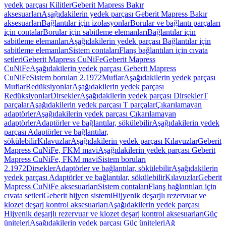
yedek parçası Kilitler
Geberit Mapress Bakır
aksesuarları
Aşağıdakilerin yedek parçası Geberit Mapress Bakır
aksesuarları
Bağlantılar için izolasyonlar
Borular ve bağlantı parçaları
için contalar
Borular için sabitleme elemanları
Bağlantılar için
sabitleme elemanları
Aşağıdakilerin yedek parçası Bağlantılar için
sabitleme elemanları
Sistem contaları
Flanş bağlantıları için cıvata
setleri
Geberit Mapress CuNiFe
Geberit Mapress
CuNiFe
Aşağıdakilerin yedek parçası Geberit Mapress
CuNiFe
Sistem boruları 2.1972
Muflar
Aşağıdakilerin yedek parçası
Muflar
Redüksiyonlar
Aşağıdakilerin yedek parçası
Redüksiyonlar
Dirsekler
Aşağıdakilerin yedek parçası Dirsekler
T
parçalar
Aşağıdakilerin yedek parçası T parçalar
Çıkarılamayan
adaptörler
Aşağıdakilerin yedek parçası Çıkarılamayan
adaptörler
Adaptörler ve bağlantılar, sökülebilir
Aşağıdakilerin yedek
parçası Adaptörler ve bağlantılar,
sökülebilir
Kılavuzlar
Aşağıdakilerin yedek parçası Kılavuzlar
Geberit
Mapress CuNiFe, FKM mavi
Aşağıdakilerin yedek parçası Geberit
Mapress CuNiFe, FKM mavi
Sistem boruları
2.1972
Dirsekler
Adaptörler ve bağlantılar, sökülebilir
Aşağıdakilerin
yedek parçası Adaptörler ve bağlantılar, sökülebilir
Kılavuzlar
Geberit
Mapress CuNiFe aksesuarları
Sistem contaları
Flanş bağlantıları için
cıvata setleri
Geberit hijyen sistemi
Hijyenik deşarjlı rezervuar ve
klozet deşarj kontrol aksesuarları
Aşağıdakilerin yedek parçası
Hijyenik deşarjlı rezervuar ve klozet deşarj kontrol aksesuarları
Güç
üniteleri
Aşağıdakilerin yedek parçası Güç üniteleri
Ağ