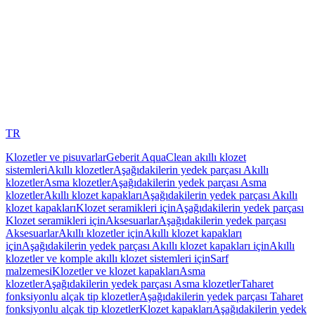
TR
Klozetler ve pisuvarlar
Geberit AquaClean akıllı klozet
sistemleri
Akıllı klozetler
Aşağıdakilerin yedek parçası Akıllı
klozetler
Asma klozetler
Aşağıdakilerin yedek parçası Asma
klozetler
Akıllı klozet kapakları
Aşağıdakilerin yedek parçası Akıllı
klozet kapakları
Klozet seramikleri için
Aşağıdakilerin yedek parçası
Klozet seramikleri için
Aksesuarlar
Aşağıdakilerin yedek parçası
Aksesuarlar
Akıllı klozetler için
Akıllı klozet kapakları
için
Aşağıdakilerin yedek parçası Akıllı klozet kapakları için
Akıllı
klozetler ve komple akıllı klozet sistemleri için
Sarf
malzemesi
Klozetler ve klozet kapakları
Asma
klozetler
Aşağıdakilerin yedek parçası Asma klozetler
Taharet
fonksiyonlu alçak tip klozetler
Aşağıdakilerin yedek parçası Taharet
fonksiyonlu alçak tip klozetler
Klozet kapakları
Aşağıdakilerin yedek