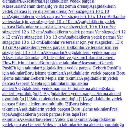
elemanları
Aksesuarlar
Aşağıdakilerin yedek parçası
Aksesuarlar
Zemin drenajı
İç ve dış zemin drenajı
Aşağıdakilerin
yedek parçası İç ve dış zemin drenajı
Yer süzgeçleri 10 x 10
cm
Aşağıdakilerin yedek parçası Yer süzgeçleri 10 x 10 cm
Balkonlar
ve teraslar için yer süzgeçleri, 10 x 10 cm
Aşağıdakilerin yedek
parçası Balkonlar ve teraslar için yer süzgeçleri, 10 x 10 cm
Yer
süzgeçleri 12 x 12 cm
Aşağıdakilerin yedek parçası Yer süzgeçleri 12
x 12 cm
Yer süzgeçleri 13 x 13 cm
Aşağıdakilerin yedek parçası Yer
süzgeçleri 13 x 13 cm
Balkonlar ve teraslar için yer süzgeçleri, 13 x
13 cm
Aşağıdakilerin yedek parçası Balkonlar ve teraslar için yer
süzgeçleri, 13 x 13 cm
Aksesuarlar
Aşağıdakilerin yedek parçası
Aksesuarlar
Takımlar, ağ bileşenleri ve yazılım
Takımlar
Geberit
FlowFit için takımlar
Boru işleme takımları
Aksesuarlar
Geberit
PushFit için takımlar
Aşağıdakilerin yedek parçası Geberit PushFit
için takımlar
Boru işleme takımları
Aşağıdakilerin yedek parçası Boru
işleme takımları
Geberit Mepla için takımlar
Aşağıdakilerin yedek
parçası Geberit Mepla için takımlar
El tipi sıkma
aletleri
Aşağıdakilerin yedek parçası El tipi sıkma aletleri
Sıkma
aletleri uyumluluğu [1]
Aşağıdakilerin yedek parçası Sıkma aletleri
uyumluluğu [1]
Sıkma aletleri uyumluluğu [2]
Aşağıdakilerin yedek
parçası Sıkma aletleri uyumluluğu [2]
Boru işleme
takımları
Aşağıdakilerin yedek parçası Boru işleme takımları
Pres
tapa
Aşağıdakilerin yedek parçası Pres tapa
Test
ekipmanı
Aksesuarlar
Geberit Volex için takımlar
Aşağıdakilerin
yedek parçası Geberit Volex için takımlar
Sıkma aletleri uyumluluğu