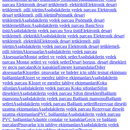
parçası Elektronik deşarj tetiklemeli, elektrikli
Elektronik deşarj
tetiklemeli, pilli işletim
Aşağıdakilerin yedek parçası Elektronik
deşarj tetiklemeli, pilli işletim
Pnömatik deşarj
tetiklemeli
Aşağıdakilerin yedek parçası Pnömatik deşarj
tetiklemeli
Basic
Aşağıdakilerin yedek parçası Basic
Sıva
üstü
Aşağıdakilerin yedek parçası Sıva üstü
Elektronik deşarj
tetiklemeli, elektrikli
Aşağıdakilerin yedek parçası Elektronik deşarj
tetiklemeli, elektrikli
Elektronik deşarj tetiklemeli, pilli
işletim
Aşağıdakilerin yedek parçası Elektronik deşarj tetiklemeli,
pilli işletim
Aksesuarlar
Aşağıdakilerin yedek parçası
Aksesuarlar
Montaj setleri ve yedek setler
Aşağıdakilerin yedek
parçası Montaj setleri ve yedek setler
Deşarj borusu, deşarj dirsekleri
ve geçiş parçaları
Kör kapaklar
Entegre kumandalar
Diğer
aksesuarlar
Klozetler, pisuvarlar ve bideler için sıhhi tesisat ekipmanı
bağlantıları
Klozet ve menfez tahliye ekipmanları
Aşağıdakilerin
yedek parçası Klozet ve menfez tahliye ekipmanları
Koku
sifonları
Aşağıdakilerin yedek parçası Koku sifonları
Sifon
dirsekleri
Aşağıdakilerin yedek parçası Sifon dirsekleri
Bağlantı
manşonu
Aşağıdakilerin yedek parçası Bağlantı manşonu
Bağlantı
setleri
Aşağıdakilerin yedek parçası Bağlantı setleri
Rezervuar dirseği
uzatma ekipmanları
Aşağıdakilerin yedek parçası Rezervuar dirseği
uzatma ekipmanları
PVC bağlantılar
Aşağıdakilerin yedek parçası
PVC bağlantılar
Adaptör contalar ve kapaklar
Geçiş ve bağlantı
parçaları
Pisuvarlar için tahliye ekipmanları
Aşağıdakilerin yedek
parçası Pisuvarlar için tahliye ekipmanları
Pisuvar