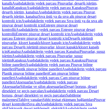
kanallı
Aşağıdakilerin yedek parçası Pisuvarlar, deşarjlı işletim,
kanallı
Kapaksız
Aşağıdakilerin yedek parçası Kapaksız
Pisuvar,
deşarjlı işletim, kanalsız
Aşağıdakilerin yedek parçası Pisuvar,
deşarjlı işletim, kanalsız
Sıva üstü ya da sıva altı pisuvar deşarj
kontrolü için
Aşağıdakilerin yedek parçası Sıva üstü ya da sıva altı
pisuvar deşarj kontrolü için
Entegre pisuvar deşarj
kontrollü
Aşağıdakilerin yedek parçası Entegre pisuvar deşarj
kontrollü
Entegre pisuvar deşarj kontrolü için
Aşağıdakilerin yedek
parçası Entegre pisuvar deşarj kontrolü için
Deşarjlı işletimli
pisuvarlar, klozet kapaklı/klozet kapağı için
Aşağıdakilerin yedek
parçası Deşarjlı işletimli pisuvarlar, klozet kapaklı/klozet kapağı
için
Kanalsız
Aşağıdakilerin yedek parçası Kanalsız
Pisuvarlar, susuz
işletim
Aşağıdakilerin yedek parçası Pisuvarlar, susuz
işletim
Kapaksız
Aşağıdakilerin yedek parçası Kapaksız
Pisuvar
bölme panelleri
Aşağıdakilerin yedek parçası Pisuvar bölme
panelleri
Plastik pisuvar bölme panelleri
Aşağıdakilerin yedek parçası
Plastik pisuvar bölme panelleri
Cam pisuvar bölme
panelleri
Aşağıdakilerin yedek parçası Cam pisuvar bölme
panelleri
Aksesuarlar
Aşağıdakilerin yedek parçası
Aksesuarlar
Sifonlar ve sifon aksesuarları
Deşarj borusu, deşarj
dirsekleri ve geçiş parçaları
Aşağıdakilerin yedek parçası Deşarj
borusu, deşarj dirsekleri ve geçiş parçaları
Sabitleme
malzemesi
Tahliye vanaları
Sıhhi tesisat ekipmanı bağlantıları
Pisuvar
deşarj kontrolleri
Sıva altı
Aşağıdakilerin yedek parçası Sıva
altı
Elektronik deşarj tetiklemeli, elektrikli
Aşağıdakilerin yedek