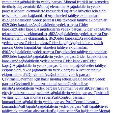
zeminleri
Aşağıdakilerin yedek parçası Mineral içerikli malzemeden
üretilmiş duş zeminleri
Montaj elemanları
Aşağıdakilerin yedek
parçası Montaj elemanları
Aksesuarlar
Duşlar ve küvetler için sıhhi
tesisat ekipmanı bağlantıları
Duş tekneleri tahliye ekipmanları,
d52
Aşağıdakilerin yedek parçası Duş tekneleri tahliye ekipmanları,
d52
Gider kapaksız
Aşağıdakilerin yedek parçası Gider
kapaksız
Gider kapağı
Aşağıdakilerin yedek parçası Gider kapağı
Duş
tekneleri tahliye ekipmanları, d62
Aşağıdakilerin yedek parçası Duş
tekneleri tahliye ekipmanları, d62
Gider kapaksız
Aşağıdakilerin
yedek parçası Gider kapaksız
Gider kapağı
Aşağıdakilerin yedek
parçası Gider kapağı
Duş tekneleri tahliye ekipmanları,
d90
Aşağıdakilerin yedek parçası Duş tekneleri tahliye ekipmanları,
d90
Gider kapaklı
Aşağıdakilerin yedek parçası Gider kapaklı
Gider
kapaksız
Aşağıdakilerin yedek parçası Gider kapaksız
Gider
kapağı
Aşağıdakilerin yedek parçası Gider kapağı
Küvetler tahliye
ekipmanları, d52
Aşağıdakilerin yedek parçası Küvetler tahliye
ekipmanları, d52
Çevirmeli
Aşağıdakilerin yedek parçası
Çevirmeli
Çevirmeli için hazır montaj setleri
Aşağıdakilerin yedek
parçası Çevirmeli için hazır montaj setleri
Çevirmeli ve
girişli
Aşağıdakilerin yedek parçası Çevirmeli ve girişli
Çevirmeli ve
giriş için hazır montaj setleri
Aşağıdakilerin yedek parçası Çevirmeli
ve giriş için hazır montaj setleri
PushControl basmalı
kumandalı
Aşağıdakilerin yedek parçası PushControl basmalı
kumandalı
Valf tapalı
Aşağıdakilerin yedek parçası Valf tapalı
Küvet
tahliye ekipmanları aksesuarları
Bağlantı setleri
Su bağlantıları
Montaj