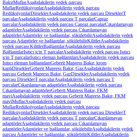
Bakır
Muflar
Aşağıdakilerin yedek parçası
Muflar
Redüksiyonlar
Aşağıdakilerin yedek parçası
Redüksiyonlar
Dirsekler
Aşağıdakilerin yedek parçası Dirsekler
T
parçalar
Aşağıdakilerin yedek parçası T parçalar
Çapraz
parçalar
Aşağıdakilerin yedek parçası Çapraz parçalar
Çıkarılamayan
adaptörler
Aşağıdakilerin yedek parçası Çıkarılamayan
adaptörler
Adaptörler ve bağlantılar, sökülebilir
Aşağıdakilerin yedek
parçası Adaptörler ve bağlantılar, sökülebilir
Kilitler
Aşağıdakilerin
yedek parçası Kilitler
Bağlantılar
Aşağıdakilerin yedek parçası
Bağlantılar
Isıtıcı için T parçalar
Aşağıdakilerin yedek parçası Isıtıcı
için T parçalar
Isıtıcı eleman bağlantıları
Aşağıdakilerin yedek parçası
Isıtıcı eleman bağlantıları
Geberit Mapress Bakır, krom
kaplı
Dirsekler
Geberit Mapress Bakır, Gaz
Aşağıdakilerin yedek
parçası Geberit Mapress Bakır, Gaz
Dirsekler
Aşağıdakilerin yedek
parçası Dirsekler
T parçalar
Aşağıdakilerin yedek parçası T
parçalar
Çıkarılamayan adaptörler
Aşağıdakilerin yedek parçası
Çıkarılamayan adaptörler
Geberit Mapress Bakır, FKM
mavi
Aşağıdakilerin yedek parçası Geberit Mapress Bakır, FKM
mavi
Muflar
Aşağıdakilerin yedek parçası
Muflar
Redüksiyonlar
Aşağıdakilerin yedek parçası
Redüksiyonlar
Dirsekler
Aşağıdakilerin yedek parçası Dirsekler
T
parçalar
Aşağıdakilerin yedek parçası T parçalar
Çıkarılamayan
adaptörler
Aşağıdakilerin yedek parçası Çıkarılamayan
adaptörler
Adaptörler ve bağlantılar, sökülebilir
Aşağıdakilerin yedek
parçası Adaptörler ve bağlantılar, sökülebilir
Kilitler
Aşağıdakilerin