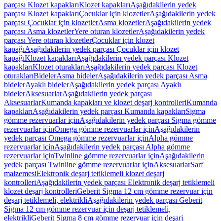
parçası Klozet kapakları
Klozet kapakları
Aşağıdakilerin yedek
parçası Klozet kapakları
Çocuklar için klozetler
Aşağıdakilerin yedek
parçası Çocuklar için klozetler
Asma klozetler
Aşağıdakilerin yedek
parçası Asma klozetler
Yere oturan klozetler
Aşağıdakilerin yedek
parçası Yere oturan klozetler
Çocuklar için klozet
kapağı
Aşağıdakilerin yedek parçası Çocuklar için klozet
kapağı
Klozet kapakları
Aşağıdakilerin yedek parçası Klozet
kapakları
Klozet oturakları
Aşağıdakilerin yedek parçası Klozet
oturakları
Bideler
Asma bideler
Aşağıdakilerin yedek parçası Asma
bideler
Ayaklı bideler
Aşağıdakilerin yedek parçası Ayaklı
bideler
Aksesuarlar
Aşağıdakilerin yedek parçası
Aksesuarlar
Kumanda kapakları ve klozet deşarj kontrolleri
Kumanda
kapakları
Aşağıdakilerin yedek parçası Kumanda kapakları
Sigma
gömme rezervuarlar için
Aşağıdakilerin yedek parçası Sigma gömme
rezervuarlar için
Omega gömme rezervuarlar için
Aşağıdakilerin
yedek parçası Omega gömme rezervuarlar için
Alpha gömme
rezervuarlar için
Aşağıdakilerin yedek parçası Alpha gömme
rezervuarlar için
Twinline gömme rezervuarlar için
Aşağıdakilerin
yedek parçası Twinline gömme rezervuarlar için
Aksesuarlar
Sarf
malzemesi
Elektronik deşarj tetiklemeli klozet deşarj
kontrolleri
Aşağıdakilerin yedek parçası Elektronik deşarj tetiklemeli
klozet deşarj kontrolleri
Geberit Sigma 12 cm gömme rezervuar için
deşarj tetiklemeli, elektrikli
Aşağıdakilerin yedek parçası Geberit
Sigma 12 cm gömme rezervuar için deşarj tetiklemeli,
elektrikli
Geberit Sigma 8 cm gömme rezervuar için deşarj