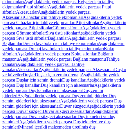
ekipmanları
Aşağıdakilerin yedek parçası Eviyeler için tahliye
ekipmanları
P tipi sifonlar
Aşağıdakilerin yedek parçası P tipi
sifonlar
Aksesuarlar
Aşağıdakilerin yedek parçası
Aksesuarlar
Cihazlar için tahliye ekipmanları
Aşağıdakilerin yedek
parçası Cihazlar için tahliye ekipmanları
P tipi sifonlar
Aşağıdakilerin
yedek parçası P tipi sifonlar
Gömme sifonlar
Aşağıdakilerin yedek
parçası Gömme sifonlar
Sıva üstü sifonlar
Aşağıdakilerin yedek
parçası Sıva üstü sifonlar
Bağlantılar
Aşağıdakilerin yedek parçası
Bağlantılar
Drenaj lavaboları için tahliye ekipmanları
Aşağıdakilerin
yedek parçası Drenaj lavaboları için tahliye ekipmanları
Koku
sifonları
Aşağıdakilerin yedek parçası Koku sifonları
Bağlantı
manşonu
Aşağıdakilerin yedek parçası Bağlantı manşonu
Tahliye
vanaları
Aşağıdakilerin yedek parçası Tahliye
vanaları
Aksesuarlar
Aşağıdakilerin yedek parçası Aksesuarlar
Duşlar
ve küvetler
Duşlar
Duşlar için zemin drenajı
Aşağıdakilerin yedek
parçası Duşlar için zemin drenajı
Duş kanalları
Aşağıdakilerin yedek
parçası Duş kanalları
Duş kanalları için aksesuarlar
Aşağıdakilerin
yedek parçası Duş kanalları için aksesuarlar
Duş zemini
giderleri
Aşağıdakilerin yedek parçası Duş zemini giderleri
Duş
zemini giderleri için aksesuarlar
Aşağıdakilerin yedek parçası Duş
zemini giderleri için aksesuarlar
Duvar süzgeci
Aşağıdakilerin yedek
parçası Duvar süzgeci
Duvar süzgeci aksesuarları
Aşağıdakilerin
yedek parçası Duvar süzgeci aksesuarları
Duş tekneleri ve duş
zeminleri
Aşağıdakilerin yedek parçası Duş tekneleri ve duş
zeminleri
Mineral içerikli malzemeden üretilmiş duş