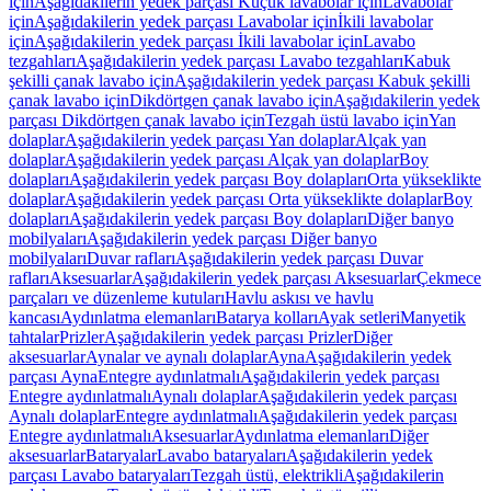
için
Aşağıdakilerin yedek parçası Küçük lavabolar için
Lavabolar
için
Aşağıdakilerin yedek parçası Lavabolar için
İkili lavabolar
için
Aşağıdakilerin yedek parçası İkili lavabolar için
Lavabo
tezgahları
Aşağıdakilerin yedek parçası Lavabo tezgahları
Kabuk
şekilli çanak lavabo için
Aşağıdakilerin yedek parçası Kabuk şekilli
çanak lavabo için
Dikdörtgen çanak lavabo için
Aşağıdakilerin yedek
parçası Dikdörtgen çanak lavabo için
Tezgah üstü lavabo için
Yan
dolaplar
Aşağıdakilerin yedek parçası Yan dolaplar
Alçak yan
dolaplar
Aşağıdakilerin yedek parçası Alçak yan dolaplar
Boy
dolapları
Aşağıdakilerin yedek parçası Boy dolapları
Orta yükseklikte
dolaplar
Aşağıdakilerin yedek parçası Orta yükseklikte dolaplar
Boy
dolapları
Aşağıdakilerin yedek parçası Boy dolapları
Diğer banyo
mobilyaları
Aşağıdakilerin yedek parçası Diğer banyo
mobilyaları
Duvar rafları
Aşağıdakilerin yedek parçası Duvar
rafları
Aksesuarlar
Aşağıdakilerin yedek parçası Aksesuarlar
Çekmece
parçaları ve düzenleme kutuları
Havlu askısı ve havlu
kancası
Aydınlatma elemanları
Batarya kolları
Ayak setleri
Manyetik
tahtalar
Prizler
Aşağıdakilerin yedek parçası Prizler
Diğer
aksesuarlar
Aynalar ve aynalı dolaplar
Ayna
Aşağıdakilerin yedek
parçası Ayna
Entegre aydınlatmalı
Aşağıdakilerin yedek parçası
Entegre aydınlatmalı
Aynalı dolaplar
Aşağıdakilerin yedek parçası
Aynalı dolaplar
Entegre aydınlatmalı
Aşağıdakilerin yedek parçası
Entegre aydınlatmalı
Aksesuarlar
Aydınlatma elemanları
Diğer
aksesuarlar
Bataryalar
Lavabo bataryaları
Aşağıdakilerin yedek
parçası Lavabo bataryaları
Tezgah üstü, elektrikli
Aşağıdakilerin