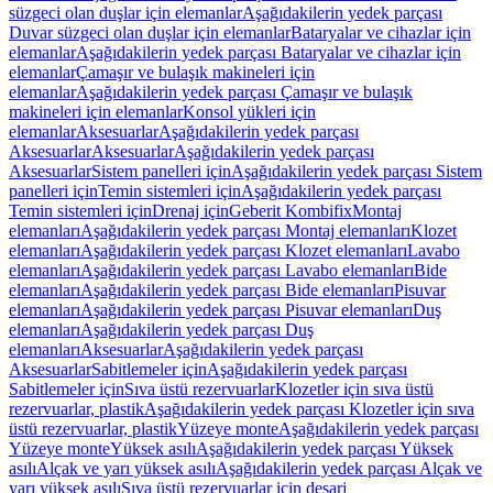
süzgeci olan duşlar için elemanlar
Aşağıdakilerin yedek parçası
Duvar süzgeci olan duşlar için elemanlar
Bataryalar ve cihazlar için
elemanlar
Aşağıdakilerin yedek parçası Bataryalar ve cihazlar için
elemanlar
Çamaşır ve bulaşık makineleri için
elemanlar
Aşağıdakilerin yedek parçası Çamaşır ve bulaşık
makineleri için elemanlar
Konsol yükleri için
elemanlar
Aksesuarlar
Aşağıdakilerin yedek parçası
Aksesuarlar
Aksesuarlar
Aşağıdakilerin yedek parçası
Aksesuarlar
Sistem panelleri için
Aşağıdakilerin yedek parçası Sistem
panelleri için
Temin sistemleri için
Aşağıdakilerin yedek parçası
Temin sistemleri için
Drenaj için
Geberit Kombifix
Montaj
elemanları
Aşağıdakilerin yedek parçası Montaj elemanları
Klozet
elemanları
Aşağıdakilerin yedek parçası Klozet elemanları
Lavabo
elemanları
Aşağıdakilerin yedek parçası Lavabo elemanları
Bide
elemanları
Aşağıdakilerin yedek parçası Bide elemanları
Pisuvar
elemanları
Aşağıdakilerin yedek parçası Pisuvar elemanları
Duş
elemanları
Aşağıdakilerin yedek parçası Duş
elemanları
Aksesuarlar
Aşağıdakilerin yedek parçası
Aksesuarlar
Sabitlemeler için
Aşağıdakilerin yedek parçası
Sabitlemeler için
Sıva üstü rezervuarlar
Klozetler için sıva üstü
rezervuarlar, plastik
Aşağıdakilerin yedek parçası Klozetler için sıva
üstü rezervuarlar, plastik
Yüzeye monte
Aşağıdakilerin yedek parçası
Yüzeye monte
Yüksek asılı
Aşağıdakilerin yedek parçası Yüksek
asılı
Alçak ve yarı yüksek asılı
Aşağıdakilerin yedek parçası Alçak ve
yarı yüksek asılı
Sıva üstü rezervuarlar için deşarj