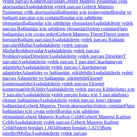
yedek parçası Kilitler
Kılavuzlar
Geberit Mapress Paslanmaz çelik
aksesuarları
Aşağıdakilerin yedek parçası Geberit Mapress
Paslanmaz çelik aksesuarları
Bağlantılar için izolasyonlar
Borular ve
bağlantı parçaları için contalar
Borular için sabitleme
elemanları
Bağlantılar için sabitleme elemanları
Aşağıdakilerin yedek
parçası Bağlantılar için sabitleme elemanları
Sistem contaları
Flanş
bağlantıları için cıvata setleri
Geberit Mapress Therm
Therm sistem
boruları
Bağlantı parçaları
Aşağıdakilerin yedek parçası Bağlantı
parçaları
Muflar
Aşağıdakilerin yedek parçası
Muflar
Redüksiyonlar
Aşağıdakilerin yedek parçası
Redüksiyonlar
Dirsekler
Aşağıdakilerin yedek parçası Dirsekler
T
parçalar
Aşağıdakilerin yedek parçası T parçalar
Çıkarılamayan
adaptörler
Aşağıdakilerin yedek parçası Çıkarılamayan
adaptörler
Adaptörler ve bağlantılar, sökülebilir
Aşağıdakilerin yedek
parçası Adaptörler ve bağlantılar, sökülebilir
Eksenel
kompensatörler
Aşağıdakilerin yedek parçası Eksenel
kompensatörler
Kilitler
Aşağıdakilerin yedek parçası Kilitler
Isıtıcı için
T parçalar
Aşağıdakilerin yedek parçası Isıtıcı için T parçalar
Isıtıcı
eleman bağlantıları
Aşağıdakilerin yedek parçası Isıtıcı eleman
bağlantıları
Geberit Mapress Therm aksesuarları
Sistem contaları
Flanş
bağlantıları için cıvata setleri
Borular için sabitleme
elemanları
Geberit Mapress Karbon Çeliği
Geberit Mapress Karbon
Çeliği
Aşağıdakilerin yedek parçası Geberit Mapress Karbon
Çeliği
Sistem boruları 1.0034
Sistem boruları 1.0215
Boru
nipelleri
Muflar
Aşağıdakilerin yedek parçası