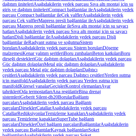
dağıtım üniteleri
Aşağıdakilerin yedek parçası Sıva altı montaj için su
giriş ve dağıtım üniteleri
Compact bağlantılar ile
Aşağıdakilerin yedek
parçası Compact bağlantılar ile
Çek valfler
Aşağıdakilerin yedek
parçası Çek valfler
Mapress presli bağlantılar ile
Aşağıdakilerin yedek
parçası Mapress presli bağlantılar ile
Sıva altı montaj için su sayacı
hatları
Aşağıdakilerin yedek parçası Sıva altı montaj için su sayacı
hatları
Dişli bağlantılar ile
Aşağıdakilerin yedek parçası Dişli
bağlantılar ile
Radyant ısıtma ve soğutma
Sistem
boruları
Aşağıdakilerin yedek parçası Sistem boruları
Döşeme
malzemesi
Kenar yalıtım şeritleri
Boru zımbaları
Beton katkıları
Boru
dirseği destekleri
Güç dağıtım dolapları
Aşağıdakilerin yedek parçası
Güç dağıtım dolapları
Metal güç dağıtım dolapları
Aşağıdakilerin
yedek parçası Metal güç dağıtım dolapları
Dağıtıcı
çeşitleri
Aşağıdakilerin yedek parçası Dağıtıcı çeşitleri
Yerden ısıtma
için manifold
Aşağıdakilerin yedek parçası Yerden ısıtma için
manifold
Küresel vanalar
Geçişler
Kontrol elemanları
Ayar
tahrikleri
Oda termostatları
Ana regülatör
Bina drenaj
sistemleri
Geberit Silent-db20
Borular
Bağlantı
parçaları
Aşağıdakilerin yedek parçası Bağlantı
parçaları
Dirsekler
Çatallar
Aşağıdakilerin yedek parçası
Çatallar
Redüksiyonlar
Temizleme kapakları
Aşağıdakilerin yedek
parçası Temizleme kapakları
SuperTube bağlantı
parçaları
Dirsekler
Özel bağlantı parçaları
Bağlantılar
Aşağıdakilerin
yedek parçası Bağlantılar
Kaynak bağlantıları
Soket
bağlantıları
Aşağıdakilerin yedek parçası Soket