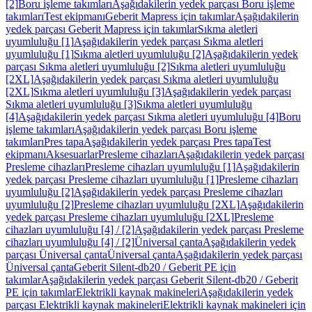
[2]
Boru işleme takımları
Aşağıdakilerin yedek parçası Boru işleme
takımları
Test ekipmanı
Geberit Mapress için takımlar
Aşağıdakilerin
yedek parçası Geberit Mapress için takımlar
Sıkma aletleri
uyumluluğu [1]
Aşağıdakilerin yedek parçası Sıkma aletleri
uyumluluğu [1]
Sıkma aletleri uyumluluğu [2]
Aşağıdakilerin yedek
parçası Sıkma aletleri uyumluluğu [2]
Sıkma aletleri uyumluluğu
[2XL]
Aşağıdakilerin yedek parçası Sıkma aletleri uyumluluğu
[2XL]
Sıkma aletleri uyumluluğu [3]
Aşağıdakilerin yedek parçası
Sıkma aletleri uyumluluğu [3]
Sıkma aletleri uyumluluğu
[4]
Aşağıdakilerin yedek parçası Sıkma aletleri uyumluluğu [4]
Boru
işleme takımları
Aşağıdakilerin yedek parçası Boru işleme
takımları
Pres tapa
Aşağıdakilerin yedek parçası Pres tapa
Test
ekipmanı
Aksesuarlar
Presleme cihazları
Aşağıdakilerin yedek parçası
Presleme cihazları
Presleme cihazları uyumluluğu [1]
Aşağıdakilerin
yedek parçası Presleme cihazları uyumluluğu [1]
Presleme cihazları
uyumluluğu [2]
Aşağıdakilerin yedek parçası Presleme cihazları
uyumluluğu [2]
Presleme cihazları uyumluluğu [2XL]
Aşağıdakilerin
yedek parçası Presleme cihazları uyumluluğu [2XL]
Presleme
cihazları uyumluluğu [4] / [2]
Aşağıdakilerin yedek parçası Presleme
cihazları uyumluluğu [4] / [2]
Üniversal çanta
Aşağıdakilerin yedek
parçası Üniversal çanta
Üniversal çanta
Aşağıdakilerin yedek parçası
Üniversal çanta
Geberit Silent-db20 / Geberit PE için
takımlar
Aşağıdakilerin yedek parçası Geberit Silent-db20 / Geberit
PE için takımlar
Elektrikli kaynak makineleri
Aşağıdakilerin yedek
parçası Elektrikli kaynak makineleri
Elektrikli kaynak makineleri için