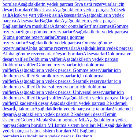
boruları
Aşağıdakilerin yedek parçası Sıva üstü rezervuarlar için
deşarj boruları
Yüksek asılı
Aşağıdakilerin yedek parçası Yüksek
asılı
Alçak ve yarı yüksek asılı
Aksesuarlar
Aşağıdakilerin yedek
parçası Aksesuarlar
Bağlantılar
Aşağıdakilerin yedek parçası
Bağlantılar
Ara musluklar
Adaptör contalar
Sarf malzemesi
Gömme
rezervuar
Sigma gömme rezervuarlar
Aşağıdakilerin yedek parçası
Sigma gömme rezervuarlar
Omega gömme
rezervuarlar
Aşağıdakilerin yedek parçası Omega gömme
rezervuarlar
Alpha gömme rezervuarlar
Aşağıdakilerin yedek parçası
Alpha gömme rezervuarlar
Deşarj boruları
Aksesuarlar
Doldurma ve
deşarj valfleri
Doldurma valfleri
Aşağıdakilerin yedek parçası
Doldurma valfleri
Gömme rezervuarlar için doldurma
valfleri
Aşağıdakilerin yedek parçası Gömme rezervuarlar için
doldurma valfleri
Seramik rezervuarlar için doldurma
valfleri
Aşağıdakilerin yedek parçası Seramik rezervuarlar için
doldurma valfleri
Üniversal rezervuarlar için doldurma
valfleri
Aşağıdakilerin yedek parçası Üniversal rezervuarlar için
doldurma valfleri
Deşarj valfleri
Aşağıdakilerin yedek parçası Deşarj
valfleri
2 kademeli deşarj
Aşağıdakilerin yedek parçası 2 kademeli
deşarj
İç takımlar
Aşağıdakilerin yedek parçası İç takımlar
2 kademeli
deşarj
Aşağıdakilerin yedek parçası 2 kademeli deşarj
Temin
sistemleri
Geberit Mepla
Sistem boruları ML
Aşağıdakilerin yedek
parçası Sistem boruları ML
Isıtma sistem boruları ML
Aşağıdakilerin
yedek parçası Isıtma sistem boruları ML
Bağlantı
parçaları
Aşağıdakilerin yedek parçası Bağlantı