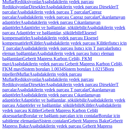
Muflar
Redüksiyonlar
Aşağıdakilerin yedek parçası
Redüksiyonlar
Dirsekler
Aşağıdakilerin yedek parçası Dirsekler
T
parçalar
Aşağıdakilerin yedek parçası T parçalar
Çapraz
parçalar
Aşağıdakilerin yedek parçası Çapraz parçalar
Çıkarılamayan
adaptörler
Aşağıdakilerin yedek parçası Çıkarılamayan
adaptörler
Adaptörler ve bağlantılar, sökülebilir
Aşağıdakilerin yedek
parçası Adaptörler ve bağlantılar, sökülebilir
Eksenel
kompensatörler
Aşağıdakilerin yedek parçası Eksenel
kompensatörler
Kilitler
Aşağıdakilerin yedek parçası Kilitler
Isıtıcı için
T parçalar
Aşağıdakilerin yedek parçası Isıtıcı için T parçalar
Isıtıcı
eleman bağlantıları
Aşağıdakilerin yedek parçası Isıtıcı eleman
bağlantıları
Geberit Mapress Karbon Çeliği, FKM
mavi
Aşağıdakilerin yedek parçası Geberit Mapress Karbon Çeliği,
FKM mavi
Sistem boruları 1.0034
Sistem boruları 1.0215
Boru
nipelleri
Muflar
Aşağıdakilerin yedek parçası
Muflar
Redüksiyonlar
Aşağıdakilerin yedek parçası
Redüksiyonlar
Dirsekler
Aşağıdakilerin yedek parçası Dirsekler
T
parçalar
Aşağıdakilerin yedek parçası T parçalar
Çıkarılamayan
adaptörler
Aşağıdakilerin yedek parçası Çıkarılamayan
adaptörler
Adaptörler ve bağlantılar, sökülebilir
Aşağıdakilerin yedek
parçası Adaptörler ve bağlantılar, sökülebilir
Kilitler
Aşağıdakilerin
yedek parçası Kilitler
Geberit Mapress Karbon Çeliği
aksesuarları
Borular ve bağlantı parçaları için contalar
Borular için
sabitleme elemanları
Sistem contaları
Geberit Mapress Bakır
Geberit
Mapress Bakır
Aşağıdakilerin yedek parçası Geberit Mapress