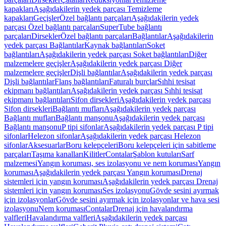
kapakları
Aşağıdakilerin yedek parçası Temizleme
kapakları
Geçişler
Özel bağlantı parçaları
Aşağıdakilerin yedek
parçası Özel bağlantı parçaları
SuperTube bağlantı
parçaları
Dirsekler
Özel bağlantı parçaları
Bağlantılar
Aşağıdakilerin
yedek parçası Bağlantılar
Kaynak bağlantıları
Soket
bağlantıları
Aşağıdakilerin yedek parçası Soket bağlantıları
Diğer
malzemelere geçişler
Aşağıdakilerin yedek parçası Diğer
malzemelere geçişler
Dişli bağlantılar
Aşağıdakilerin yedek parçası
Dişli bağlantılar
Flanş bağlantıları
Faturalı burçlar
Sıhhi tesisat
ekipmanı bağlantıları
Aşağıdakilerin yedek parçası Sıhhi tesisat
ekipmanı bağlantıları
Sifon dirsekleri
Aşağıdakilerin yedek parçası
Sifon dirsekleri
Bağlantı mufları
Aşağıdakilerin yedek parçası
Bağlantı mufları
Bağlantı manşonu
Aşağıdakilerin yedek parçası
Bağlantı manşonu
P tipi sifonlar
Aşağıdakilerin yedek parçası P tipi
sifonlar
Helezon sifonlar
Aşağıdakilerin yedek parçası Helezon
sifonlar
Aksesuarlar
Boru kelepçeleri
Boru kelepçeleri için sabitleme
parçaları
Taşıma kanalları
Kilitler
Contalar
Şablon kutuları
Sarf
malzemesi
Yangın koruması, ses izolasyonu ve nem koruması
Yangın
koruması
Aşağıdakilerin yedek parçası Yangın koruması
Drenaj
sistemleri için yangın koruması
Aşağıdakilerin yedek parçası Drenaj
sistemleri için yangın koruması
Ses izolasyonu
Gövde sesini ayırmak
için izolasyonlar
Gövde sesini ayırmak için izolasyonlar ve hava sesi
izolasyonu
Nem koruması
Contalar
Drenaj için havalandırma
valfleri
Havalandırma valfleri
Aşağıdakilerin yedek parçası