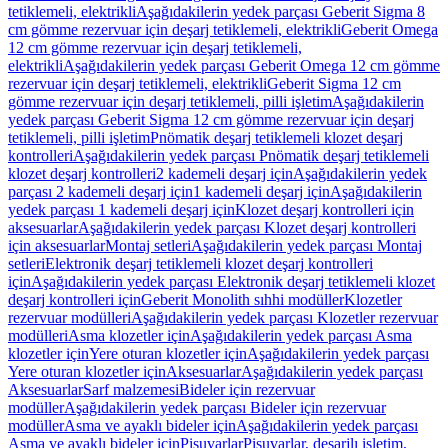
tetiklemeli, elektrikli
Aşağıdakilerin yedek parçası Geberit Sigma 8
cm gömme rezervuar için deşarj tetiklemeli, elektrikli
Geberit Omega
12 cm gömme rezervuar için deşarj tetiklemeli,
elektrikli
Aşağıdakilerin yedek parçası Geberit Omega 12 cm gömme
rezervuar için deşarj tetiklemeli, elektrikli
Geberit Sigma 12 cm
gömme rezervuar için deşarj tetiklemeli, pilli işletim
Aşağıdakilerin
yedek parçası Geberit Sigma 12 cm gömme rezervuar için deşarj
tetiklemeli, pilli işletim
Pnömatik deşarj tetiklemeli klozet deşarj
kontrolleri
Aşağıdakilerin yedek parçası Pnömatik deşarj tetiklemeli
klozet deşarj kontrolleri
2 kademeli deşarj için
Aşağıdakilerin yedek
parçası 2 kademeli deşarj için
1 kademeli deşarj için
Aşağıdakilerin
yedek parçası 1 kademeli deşarj için
Klozet deşarj kontrolleri için
aksesuarlar
Aşağıdakilerin yedek parçası Klozet deşarj kontrolleri
için aksesuarlar
Montaj setleri
Aşağıdakilerin yedek parçası Montaj
setleri
Elektronik deşarj tetiklemeli klozet deşarj kontrolleri
için
Aşağıdakilerin yedek parçası Elektronik deşarj tetiklemeli klozet
deşarj kontrolleri için
Geberit Monolith sıhhi modüller
Klozetler
rezervuar modülleri
Aşağıdakilerin yedek parçası Klozetler rezervuar
modülleri
Asma klozetler için
Aşağıdakilerin yedek parçası Asma
klozetler için
Yere oturan klozetler için
Aşağıdakilerin yedek parçası
Yere oturan klozetler için
Aksesuarlar
Aşağıdakilerin yedek parçası
Aksesuarlar
Sarf malzemesi
Bideler için rezervuar
modüller
Aşağıdakilerin yedek parçası Bideler için rezervuar
modüller
Asma ve ayaklı bideler için
Aşağıdakilerin yedek parçası
Asma ve ayaklı bideler için
Pisuvarlar
Pisuvarlar, deşarjlı işletim,