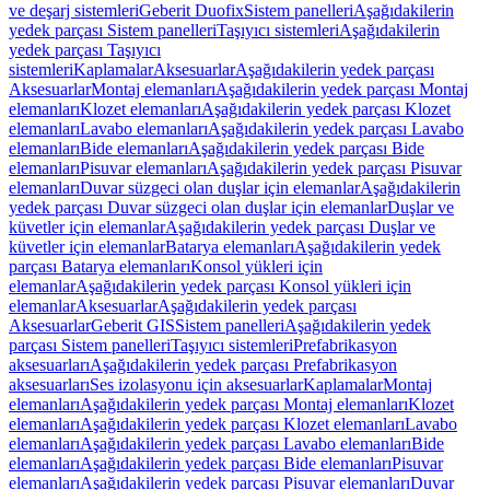
ve deşarj sistemleri
Geberit Duofix
Sistem panelleri
Aşağıdakilerin
yedek parçası Sistem panelleri
Taşıyıcı sistemleri
Aşağıdakilerin
yedek parçası Taşıyıcı
sistemleri
Kaplamalar
Aksesuarlar
Aşağıdakilerin yedek parçası
Aksesuarlar
Montaj elemanları
Aşağıdakilerin yedek parçası Montaj
elemanları
Klozet elemanları
Aşağıdakilerin yedek parçası Klozet
elemanları
Lavabo elemanları
Aşağıdakilerin yedek parçası Lavabo
elemanları
Bide elemanları
Aşağıdakilerin yedek parçası Bide
elemanları
Pisuvar elemanları
Aşağıdakilerin yedek parçası Pisuvar
elemanları
Duvar süzgeci olan duşlar için elemanlar
Aşağıdakilerin
yedek parçası Duvar süzgeci olan duşlar için elemanlar
Duşlar ve
küvetler için elemanlar
Aşağıdakilerin yedek parçası Duşlar ve
küvetler için elemanlar
Batarya elemanları
Aşağıdakilerin yedek
parçası Batarya elemanları
Konsol yükleri için
elemanlar
Aşağıdakilerin yedek parçası Konsol yükleri için
elemanlar
Aksesuarlar
Aşağıdakilerin yedek parçası
Aksesuarlar
Geberit GIS
Sistem panelleri
Aşağıdakilerin yedek
parçası Sistem panelleri
Taşıyıcı sistemleri
Prefabrikasyon
aksesuarları
Aşağıdakilerin yedek parçası Prefabrikasyon
aksesuarları
Ses izolasyonu için aksesuarlar
Kaplamalar
Montaj
elemanları
Aşağıdakilerin yedek parçası Montaj elemanları
Klozet
elemanları
Aşağıdakilerin yedek parçası Klozet elemanları
Lavabo
elemanları
Aşağıdakilerin yedek parçası Lavabo elemanları
Bide
elemanları
Aşağıdakilerin yedek parçası Bide elemanları
Pisuvar
elemanları
Aşağıdakilerin yedek parçası Pisuvar elemanları
Duvar