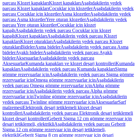
parçası Klozet kapakları
Klozet kapakları
Aşağıdakilerin yedek
parçası Klozet kapakları
Çocuklar için klozetler
Aşağıdakilerin yedek
parçası Çocuklar için klozetler
Asma klozetler
Aşağıdakilerin yedek
parçası Asma klozetler
Yere oturan klozetler
Aşağıdakilerin yedek
parçası Yere oturan klozetler
Çocuklar için klozet
kapağı
Aşağıdakilerin yedek parçası Çocuklar için klozet
kapağı
Klozet kapakları
Aşağıdakilerin yedek parçası Klozet
kapakları
Klozet oturakları
Aşağıdakilerin yedek parçası Klozet
oturakları
Bideler
Asma bideler
Aşağıdakilerin yedek parçası Asma
bideler
Ayaklı bideler
Aşağıdakilerin yedek parçası Ayaklı
bideler
Aksesuarlar
Aşağıdakilerin yedek parçası
Aksesuarlar
Kumanda kapakları ve klozet deşarj kontrolleri
Kumanda
kapakları
Aşağıdakilerin yedek parçası Kumanda kapakları
Sigma
gömme rezervuarlar için
Aşağıdakilerin yedek parçası Sigma gömme
rezervuarlar için
Omega gömme rezervuarlar için
Aşağıdakilerin
yedek parçası Omega gömme rezervuarlar için
Alpha gömme
rezervuarlar için
Aşağıdakilerin yedek parçası Alpha gömme
rezervuarlar için
Twinline gömme rezervuarlar için
Aşağıdakilerin
yedek parçası Twinline gömme rezervuarlar için
Aksesuarlar
Sarf
malzemesi
Elektronik deşarj tetiklemeli klozet deşarj
kontrolleri
Aşağıdakilerin yedek parçası Elektronik deşarj tetiklemeli
klozet deşarj kontrolleri
Geberit Sigma 12 cm gömme rezervuar için
deşarj tetiklemeli, elektrikli
Aşağıdakilerin yedek parçası Geberit
Sigma 12 cm gömme rezervuar için deşarj tetiklemeli,
elektrikli
Geberit Sigma 8 cm gömme rezervuar için deşarj