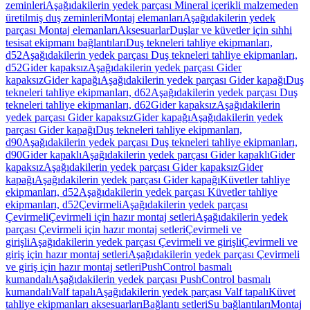
zeminleri
Aşağıdakilerin yedek parçası Mineral içerikli malzemeden
üretilmiş duş zeminleri
Montaj elemanları
Aşağıdakilerin yedek
parçası Montaj elemanları
Aksesuarlar
Duşlar ve küvetler için sıhhi
tesisat ekipmanı bağlantıları
Duş tekneleri tahliye ekipmanları,
d52
Aşağıdakilerin yedek parçası Duş tekneleri tahliye ekipmanları,
d52
Gider kapaksız
Aşağıdakilerin yedek parçası Gider
kapaksız
Gider kapağı
Aşağıdakilerin yedek parçası Gider kapağı
Duş
tekneleri tahliye ekipmanları, d62
Aşağıdakilerin yedek parçası Duş
tekneleri tahliye ekipmanları, d62
Gider kapaksız
Aşağıdakilerin
yedek parçası Gider kapaksız
Gider kapağı
Aşağıdakilerin yedek
parçası Gider kapağı
Duş tekneleri tahliye ekipmanları,
d90
Aşağıdakilerin yedek parçası Duş tekneleri tahliye ekipmanları,
d90
Gider kapaklı
Aşağıdakilerin yedek parçası Gider kapaklı
Gider
kapaksız
Aşağıdakilerin yedek parçası Gider kapaksız
Gider
kapağı
Aşağıdakilerin yedek parçası Gider kapağı
Küvetler tahliye
ekipmanları, d52
Aşağıdakilerin yedek parçası Küvetler tahliye
ekipmanları, d52
Çevirmeli
Aşağıdakilerin yedek parçası
Çevirmeli
Çevirmeli için hazır montaj setleri
Aşağıdakilerin yedek
parçası Çevirmeli için hazır montaj setleri
Çevirmeli ve
girişli
Aşağıdakilerin yedek parçası Çevirmeli ve girişli
Çevirmeli ve
giriş için hazır montaj setleri
Aşağıdakilerin yedek parçası Çevirmeli
ve giriş için hazır montaj setleri
PushControl basmalı
kumandalı
Aşağıdakilerin yedek parçası PushControl basmalı
kumandalı
Valf tapalı
Aşağıdakilerin yedek parçası Valf tapalı
Küvet
tahliye ekipmanları aksesuarları
Bağlantı setleri
Su bağlantıları
Montaj