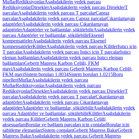
Muflar
Redüksiyonlar
Aşağıdakilerin yedek parçası
Redüksiyonlar
Dirsekler
Aşağıdakilerin yedek parçası Dirsekler
T
parçalar
Aşağıdakilerin yedek parçası T parçalar
Çapraz
parçalar
Aşağıdakilerin yedek parçası Çapraz parçalar
Çıkarılamayan
adaptörler
Aşağıdakilerin yedek parçası Çıkarılamayan
adaptörler
Adaptörler ve bağlantılar, sökülebilir
Aşağıdakilerin yedek
parçası Adaptörler ve bağlantılar, sökülebilir
Eksenel
kompensatörler
Aşağıdakilerin yedek parçası Eksenel
kompensatörler
Kilitler
Aşağıdakilerin yedek parçası Kilitler
Isıtıcı için
T parçalar
Aşağıdakilerin yedek parçası Isıtıcı için T parçalar
Isıtıcı
eleman bağlantıları
Aşağıdakilerin yedek parçası Isıtıcı eleman
bağlantıları
Geberit Mapress Karbon Çeliği, FKM
mavi
Aşağıdakilerin yedek parçası Geberit Mapress Karbon Çeliği,
FKM mavi
Sistem boruları 1.0034
Sistem boruları 1.0215
Boru
nipelleri
Muflar
Aşağıdakilerin yedek parçası
Muflar
Redüksiyonlar
Aşağıdakilerin yedek parçası
Redüksiyonlar
Dirsekler
Aşağıdakilerin yedek parçası Dirsekler
T
parçalar
Aşağıdakilerin yedek parçası T parçalar
Çıkarılamayan
adaptörler
Aşağıdakilerin yedek parçası Çıkarılamayan
adaptörler
Adaptörler ve bağlantılar, sökülebilir
Aşağıdakilerin yedek
parçası Adaptörler ve bağlantılar, sökülebilir
Kilitler
Aşağıdakilerin
yedek parçası Kilitler
Geberit Mapress Karbon Çeliği
aksesuarları
Borular ve bağlantı parçaları için contalar
Borular için
sabitleme elemanları
Sistem contaları
Geberit Mapress Bakır
Geberit
Mapress Bakır
Aşağıdakilerin yedek parçası Geberit Mapress