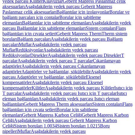
yedek parçası Kilitler
Kılavuzlar
Geberit Mapress Paslanmaz çelik
aksesuarları
Aşağıdakilerin yedek parçası Geberit Mapress
Paslanmaz çelik aksesuarları
Bağlantılar için izolasyonlar
Borular ve
bağlantı parçaları için contalar
Borular için sabitleme
elemanları
Bağlantılar için sabitleme elemanları
Aşağıdakilerin yedek
parçası Bağlantılar için sabitleme elemanları
Sistem contaları
Flanş
bağlantıları için cıvata setleri
Geberit Mapress Therm
Therm sistem
boruları
Bağlantı parçaları
Aşağıdakilerin yedek parçası Bağlantı
parçaları
Muflar
Aşağıdakilerin yedek parçası
Muflar
Redüksiyonlar
Aşağıdakilerin yedek parçası
Redüksiyonlar
Dirsekler
Aşağıdakilerin yedek parçası Dirsekler
T
parçalar
Aşağıdakilerin yedek parçası T parçalar
Çıkarılamayan
adaptörler
Aşağıdakilerin yedek parçası Çıkarılamayan
adaptörler
Adaptörler ve bağlantılar, sökülebilir
Aşağıdakilerin yedek
parçası Adaptörler ve bağlantılar, sökülebilir
Eksenel
kompensatörler
Aşağıdakilerin yedek parçası Eksenel
kompensatörler
Kilitler
Aşağıdakilerin yedek parçası Kilitler
Isıtıcı için
T parçalar
Aşağıdakilerin yedek parçası Isıtıcı için T parçalar
Isıtıcı
eleman bağlantıları
Aşağıdakilerin yedek parçası Isıtıcı eleman
bağlantıları
Geberit Mapress Therm aksesuarları
Sistem contaları
Flanş
bağlantıları için cıvata setleri
Borular için sabitleme
elemanları
Geberit Mapress Karbon Çeliği
Geberit Mapress Karbon
Çeliği
Aşağıdakilerin yedek parçası Geberit Mapress Karbon
Çeliği
Sistem boruları 1.0034
Sistem boruları 1.0215
Boru
nipelleri
Muflar
Aşağıdakilerin yedek parçası