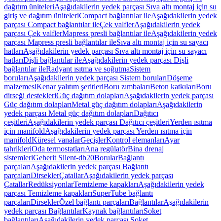
dağıtım üniteleri
Aşağıdakilerin yedek parçası Sıva altı montaj için su
giriş ve dağıtım üniteleri
Compact bağlantılar ile
Aşağıdakilerin yedek
parçası Compact bağlantılar ile
Çek valfler
Aşağıdakilerin yedek
parçası Çek valfler
Mapress presli bağlantılar ile
Aşağıdakilerin yedek
parçası Mapress presli bağlantılar ile
Sıva altı montaj için su sayacı
hatları
Aşağıdakilerin yedek parçası Sıva altı montaj için su sayacı
hatları
Dişli bağlantılar ile
Aşağıdakilerin yedek parçası Dişli
bağlantılar ile
Radyant ısıtma ve soğutma
Sistem
boruları
Aşağıdakilerin yedek parçası Sistem boruları
Döşeme
malzemesi
Kenar yalıtım şeritleri
Boru zımbaları
Beton katkıları
Boru
dirseği destekleri
Güç dağıtım dolapları
Aşağıdakilerin yedek parçası
Güç dağıtım dolapları
Metal güç dağıtım dolapları
Aşağıdakilerin
yedek parçası Metal güç dağıtım dolapları
Dağıtıcı
çeşitleri
Aşağıdakilerin yedek parçası Dağıtıcı çeşitleri
Yerden ısıtma
için manifold
Aşağıdakilerin yedek parçası Yerden ısıtma için
manifold
Küresel vanalar
Geçişler
Kontrol elemanları
Ayar
tahrikleri
Oda termostatları
Ana regülatör
Bina drenaj
sistemleri
Geberit Silent-db20
Borular
Bağlantı
parçaları
Aşağıdakilerin yedek parçası Bağlantı
parçaları
Dirsekler
Çatallar
Aşağıdakilerin yedek parçası
Çatallar
Redüksiyonlar
Temizleme kapakları
Aşağıdakilerin yedek
parçası Temizleme kapakları
SuperTube bağlantı
parçaları
Dirsekler
Özel bağlantı parçaları
Bağlantılar
Aşağıdakilerin
yedek parçası Bağlantılar
Kaynak bağlantıları
Soket
bağlantıları
Aşağıdakilerin yedek parçası Soket