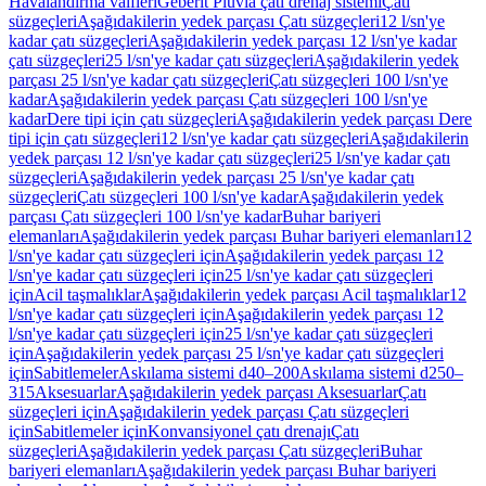
Havalandırma valfleri
Geberit Pluvia çatı drenaj sistemi
Çatı
süzgeçleri
Aşağıdakilerin yedek parçası Çatı süzgeçleri
12 l/sn'ye
kadar çatı süzgeçleri
Aşağıdakilerin yedek parçası 12 l/sn'ye kadar
çatı süzgeçleri
25 l/sn'ye kadar çatı süzgeçleri
Aşağıdakilerin yedek
parçası 25 l/sn'ye kadar çatı süzgeçleri
Çatı süzgeçleri 100 l/sn'ye
kadar
Aşağıdakilerin yedek parçası Çatı süzgeçleri 100 l/sn'ye
kadar
Dere tipi için çatı süzgeçleri
Aşağıdakilerin yedek parçası Dere
tipi için çatı süzgeçleri
12 l/sn'ye kadar çatı süzgeçleri
Aşağıdakilerin
yedek parçası 12 l/sn'ye kadar çatı süzgeçleri
25 l/sn'ye kadar çatı
süzgeçleri
Aşağıdakilerin yedek parçası 25 l/sn'ye kadar çatı
süzgeçleri
Çatı süzgeçleri 100 l/sn'ye kadar
Aşağıdakilerin yedek
parçası Çatı süzgeçleri 100 l/sn'ye kadar
Buhar bariyeri
elemanları
Aşağıdakilerin yedek parçası Buhar bariyeri elemanları
12
l/sn'ye kadar çatı süzgeçleri için
Aşağıdakilerin yedek parçası 12
l/sn'ye kadar çatı süzgeçleri için
25 l/sn'ye kadar çatı süzgeçleri
için
Acil taşmalıklar
Aşağıdakilerin yedek parçası Acil taşmalıklar
12
l/sn'ye kadar çatı süzgeçleri için
Aşağıdakilerin yedek parçası 12
l/sn'ye kadar çatı süzgeçleri için
25 l/sn'ye kadar çatı süzgeçleri
için
Aşağıdakilerin yedek parçası 25 l/sn'ye kadar çatı süzgeçleri
için
Sabitlemeler
Askılama sistemi d40–200
Askılama sistemi d250–
315
Aksesuarlar
Aşağıdakilerin yedek parçası Aksesuarlar
Çatı
süzgeçleri için
Aşağıdakilerin yedek parçası Çatı süzgeçleri
için
Sabitlemeler için
Konvansiyonel çatı drenajı
Çatı
süzgeçleri
Aşağıdakilerin yedek parçası Çatı süzgeçleri
Buhar
bariyeri elemanları
Aşağıdakilerin yedek parçası Buhar bariyeri