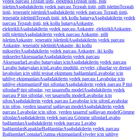
yedek parçası Tezgah üstü, elektrikli
Tezgah üstü, pilli
işletim
Aşağıdakilerin yedek parçası Tezgah üstü, pilli işletim
Tezgah
üstü, jeneratör işletimli
Aşağıdakilerin yedek parçası Tezgah üstü,
jeneratör işletimli
Tezgah üstü, tek kollu batarya
Aşağıdakilerin yedek
parçası Tezgah üstü, tek kollu batarya
Ankastre,
elektrikli
Aşağıdakilerin yedek parçası Ankastre, elektrikli
Ankastre,
pilli işletim
Aşağıdakilerin yedek parçası Ankastre, pilli
işletim
Ankastre, jeneratör işletimli
Aşağıdakilerin yedek parçası
Ankastre, jeneratör işletimli
Ankastre, iki kollu
mikserler
Aşağıdakilerin yedek parçası Ankastre, iki kollu
mikserler
Aksesuarlar
Aşağıdakilerin yedek parçası
Aksesuarlar
Lavabo bataryaları için
Aşağıdakilerin yedek parçası
Lavabo bataryaları için
Lavabo modülü, evyeler, cihazlar ve drenaj
lavaboları için sıhhi tesisat ekipmanı bağlantıları
Lavabolar için
tahliye ekipmanları
Aşağıdakilerin yedek parçası Lavabolar için
tahliye ekipmanları
P tipi sifonlar
Aşağıdakilerin yedek parçası P tipi
sifonlar
P tipi sifonlar, yer tasarruflu model
Aşağıdakilerin yedek
parçası P tipi sifonlar, yer tasarruflu model
Lavabolar için
sifon
Aşağıdakilerin yedek parçası Lavabolar için sifon
Lavabolar
için sifon, yerden tasarruf sağlayan model
Aşağıdakilerin yedek
parçası Lavabolar için sifon, yerden tasarruf sağlayan model
Gömme
sifonlar
Aşağıdakilerin yedek parçası Gömme sifonlar
Lavabo
bağlantıları
Aşağıdakilerin yedek parçası Lavabo
bağlantıları
Kapaklar
Bağlantılar
Aşağıdakilerin yedek parçası
Bağlantılar
Contalar
Uzatma ekipmanları
Eviyeler için tahliye