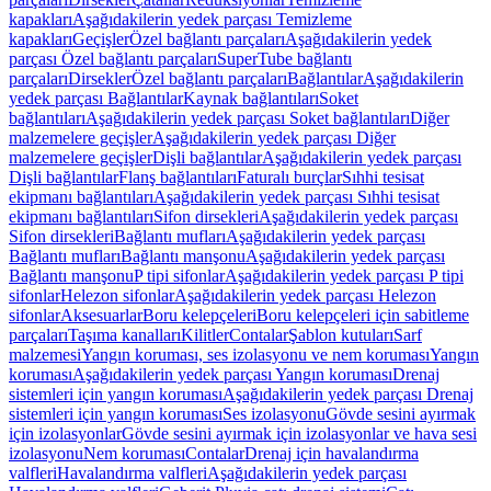
kapakları
Aşağıdakilerin yedek parçası Temizleme
kapakları
Geçişler
Özel bağlantı parçaları
Aşağıdakilerin yedek
parçası Özel bağlantı parçaları
SuperTube bağlantı
parçaları
Dirsekler
Özel bağlantı parçaları
Bağlantılar
Aşağıdakilerin
yedek parçası Bağlantılar
Kaynak bağlantıları
Soket
bağlantıları
Aşağıdakilerin yedek parçası Soket bağlantıları
Diğer
malzemelere geçişler
Aşağıdakilerin yedek parçası Diğer
malzemelere geçişler
Dişli bağlantılar
Aşağıdakilerin yedek parçası
Dişli bağlantılar
Flanş bağlantıları
Faturalı burçlar
Sıhhi tesisat
ekipmanı bağlantıları
Aşağıdakilerin yedek parçası Sıhhi tesisat
ekipmanı bağlantıları
Sifon dirsekleri
Aşağıdakilerin yedek parçası
Sifon dirsekleri
Bağlantı mufları
Aşağıdakilerin yedek parçası
Bağlantı mufları
Bağlantı manşonu
Aşağıdakilerin yedek parçası
Bağlantı manşonu
P tipi sifonlar
Aşağıdakilerin yedek parçası P tipi
sifonlar
Helezon sifonlar
Aşağıdakilerin yedek parçası Helezon
sifonlar
Aksesuarlar
Boru kelepçeleri
Boru kelepçeleri için sabitleme
parçaları
Taşıma kanalları
Kilitler
Contalar
Şablon kutuları
Sarf
malzemesi
Yangın koruması, ses izolasyonu ve nem koruması
Yangın
koruması
Aşağıdakilerin yedek parçası Yangın koruması
Drenaj
sistemleri için yangın koruması
Aşağıdakilerin yedek parçası Drenaj
sistemleri için yangın koruması
Ses izolasyonu
Gövde sesini ayırmak
için izolasyonlar
Gövde sesini ayırmak için izolasyonlar ve hava sesi
izolasyonu
Nem koruması
Contalar
Drenaj için havalandırma
valfleri
Havalandırma valfleri
Aşağıdakilerin yedek parçası