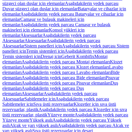
süzgeci olan duşlar için elemanlar
Aşağıdakilerin yedek parçası
Duvar süzgeci olan duşlar için elemanlar
Bataryalar ve cihazlar için
elemanlar
Aşağıdakilerin yedek parçası Bataryalar ve cihazlar için
elemanlar
Çamaşır ve bulaşık makineleri için
elemanlar
Aşağıdakilerin yedek parçası Çamaşır ve bulaşık
makineleri için elemanlar
Konsol yükleri için
elemanlar
Aksesuarlar
Aşağıdakilerin yedek parçası
Aksesuarlar
Aksesuarlar
Aşağıdakilerin yedek parçası
Aksesuarlar
Sistem panelleri için
Aşağıdakilerin yedek parçası Sistem
panelleri için
Temin sistemleri için
Aşağıdakilerin yedek parçası
Temin sistemleri için
Drenaj için
Geberit Kombifix
Montaj
elemanları
Aşağıdakilerin yedek parçası Montaj elemanları
Klozet
elemanları
Aşağıdakilerin yedek parçası Klozet elemanları
Lavabo
elemanları
Aşağıdakilerin yedek parçası Lavabo elemanları
Bide
elemanları
Aşağıdakilerin yedek parçası Bide elemanları
Pisuvar
elemanları
Aşağıdakilerin yedek parçası Pisuvar elemanları
Duş
elemanları
Aşağıdakilerin yedek parçası Duş
elemanları
Aksesuarlar
Aşağıdakilerin yedek parçası
Aksesuarlar
Sabitlemeler için
Aşağıdakilerin yedek parçası
Sabitlemeler için
Sıva üstü rezervuarlar
Klozetler için sıva üstü
rezervuarlar, plastik
Aşağıdakilerin yedek parçası Klozetler için sıva
üstü rezervuarlar, plastik
Yüzeye monte
Aşağıdakilerin yedek parçası
Yüzeye monte
Yüksek asılı
Aşağıdakilerin yedek parçası Yüksek
asılı
Alçak ve yarı yüksek asılı
Aşağıdakilerin yedek parçası Alçak ve
yarı yüksek asılı
Sıva üstü rezervuarlar için deşarj