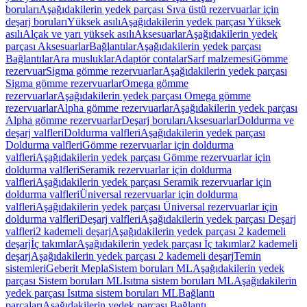
boruları
Aşağıdakilerin yedek parçası Sıva üstü rezervuarlar için
deşarj boruları
Yüksek asılı
Aşağıdakilerin yedek parçası Yüksek
asılı
Alçak ve yarı yüksek asılı
Aksesuarlar
Aşağıdakilerin yedek
parçası Aksesuarlar
Bağlantılar
Aşağıdakilerin yedek parçası
Bağlantılar
Ara musluklar
Adaptör contalar
Sarf malzemesi
Gömme
rezervuar
Sigma gömme rezervuarlar
Aşağıdakilerin yedek parçası
Sigma gömme rezervuarlar
Omega gömme
rezervuarlar
Aşağıdakilerin yedek parçası Omega gömme
rezervuarlar
Alpha gömme rezervuarlar
Aşağıdakilerin yedek parçası
Alpha gömme rezervuarlar
Deşarj boruları
Aksesuarlar
Doldurma ve
deşarj valfleri
Doldurma valfleri
Aşağıdakilerin yedek parçası
Doldurma valfleri
Gömme rezervuarlar için doldurma
valfleri
Aşağıdakilerin yedek parçası Gömme rezervuarlar için
doldurma valfleri
Seramik rezervuarlar için doldurma
valfleri
Aşağıdakilerin yedek parçası Seramik rezervuarlar için
doldurma valfleri
Üniversal rezervuarlar için doldurma
valfleri
Aşağıdakilerin yedek parçası Üniversal rezervuarlar için
doldurma valfleri
Deşarj valfleri
Aşağıdakilerin yedek parçası Deşarj
valfleri
2 kademeli deşarj
Aşağıdakilerin yedek parçası 2 kademeli
deşarj
İç takımlar
Aşağıdakilerin yedek parçası İç takımlar
2 kademeli
deşarj
Aşağıdakilerin yedek parçası 2 kademeli deşarj
Temin
sistemleri
Geberit Mepla
Sistem boruları ML
Aşağıdakilerin yedek
parçası Sistem boruları ML
Isıtma sistem boruları ML
Aşağıdakilerin
yedek parçası Isıtma sistem boruları ML
Bağlantı
parçaları
Aşağıdakilerin yedek parçası Bağlantı