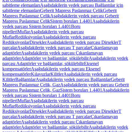
sabitleme elemanları
Aşağıdakilerin yedek parçası Bağlantılar için
sabitleme elemanları
Geberit Mapress Paslanmaz Çelik
Geberit
Mapress Paslanmaz Çelik
Aşağıdakilerin yedek parçası Geberit
Mapress Paslanmaz Çelik
Sistem boruları 1.4401
Aşağıdakilerin
yedek parçası Sistem boruları 1.4401
Boru
nipelleri
Muflar
Aşağıdakilerin yedek parçası
Muflar
Redüksiyonlar
Aşağıdakilerin yedek parçası
Redüksiyonlar
Dirsekler
Aşağıdakilerin yedek parçası Dirsekler
T
parçalar
Aşağıdakilerin yedek parçası T parçalar
Çıkarılamayan
adaptörler
Aşağıdakilerin yedek parçası Çıkarılamayan
adaptörler
Adaptörler ve bağlantılar, sökülebilir
Aşağıdakilerin yedek
parçası Adaptörler ve bağlantılar, sökülebilir
Eksenel
kompensatörler
Aşağıdakilerin yedek parçası Eksenel
kompensatörler
Kılavuzlar
Kilitler
Aşağıdakilerin yedek parçası
Kilitler
Bağlantılar
Aşağıdakilerin yedek parçası Bağlantılar
Geberit
Mapress Paslanmaz Çelik, Gaz
Aşağıdakilerin yedek parçası Geberit
Mapress Paslanmaz Çelik, Gaz
Sistem boruları 1.4401
Aşağıdakilerin
yedek parçası Sistem boruları 1.4401
Boru
nipelleri
Muflar
Aşağıdakilerin yedek parçası
Muflar
Redüksiyonlar
Aşağıdakilerin yedek parçası
Redüksiyonlar
Dirsekler
Aşağıdakilerin yedek parçası Dirsekler
T
parçalar
Aşağıdakilerin yedek parçası T parçalar
Çıkarılamayan
adaptörler
Aşağıdakilerin yedek parçası Çıkarılamayan
adaptörler
Adaptörler ve bağlantılar, sökülebilir
Aşağıdakilerin yedek