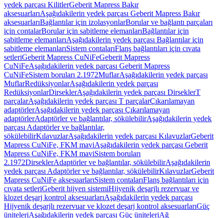
yedek parçası Kilitler
Geberit Mapress Bakır
aksesuarları
Aşağıdakilerin yedek parçası Geberit Mapress Bakır
aksesuarları
Bağlantılar için izolasyonlar
Borular ve bağlantı parçaları
için contalar
Borular için sabitleme elemanları
Bağlantılar için
sabitleme elemanları
Aşağıdakilerin yedek parçası Bağlantılar için
sabitleme elemanları
Sistem contaları
Flanş bağlantıları için cıvata
setleri
Geberit Mapress CuNiFe
Geberit Mapress
CuNiFe
Aşağıdakilerin yedek parçası Geberit Mapress
CuNiFe
Sistem boruları 2.1972
Muflar
Aşağıdakilerin yedek parçası
Muflar
Redüksiyonlar
Aşağıdakilerin yedek parçası
Redüksiyonlar
Dirsekler
Aşağıdakilerin yedek parçası Dirsekler
T
parçalar
Aşağıdakilerin yedek parçası T parçalar
Çıkarılamayan
adaptörler
Aşağıdakilerin yedek parçası Çıkarılamayan
adaptörler
Adaptörler ve bağlantılar, sökülebilir
Aşağıdakilerin yedek
parçası Adaptörler ve bağlantılar,
sökülebilir
Kılavuzlar
Aşağıdakilerin yedek parçası Kılavuzlar
Geberit
Mapress CuNiFe, FKM mavi
Aşağıdakilerin yedek parçası Geberit
Mapress CuNiFe, FKM mavi
Sistem boruları
2.1972
Dirsekler
Adaptörler ve bağlantılar, sökülebilir
Aşağıdakilerin
yedek parçası Adaptörler ve bağlantılar, sökülebilir
Kılavuzlar
Geberit
Mapress CuNiFe aksesuarları
Sistem contaları
Flanş bağlantıları için
cıvata setleri
Geberit hijyen sistemi
Hijyenik deşarjlı rezervuar ve
klozet deşarj kontrol aksesuarları
Aşağıdakilerin yedek parçası
Hijyenik deşarjlı rezervuar ve klozet deşarj kontrol aksesuarları
Güç
üniteleri
Aşağıdakilerin yedek parçası Güç üniteleri
Ağ