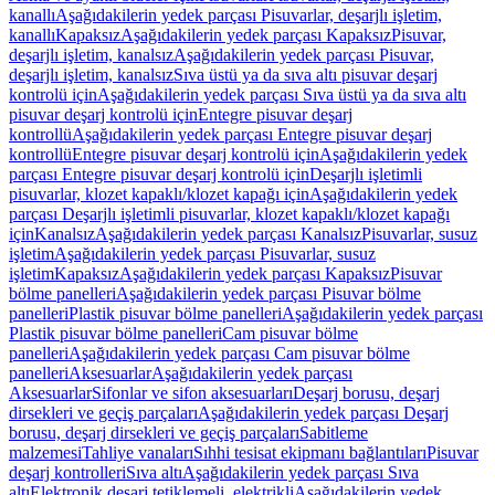
kanallı
Aşağıdakilerin yedek parçası Pisuvarlar, deşarjlı işletim,
kanallı
Kapaksız
Aşağıdakilerin yedek parçası Kapaksız
Pisuvar,
deşarjlı işletim, kanalsız
Aşağıdakilerin yedek parçası Pisuvar,
deşarjlı işletim, kanalsız
Sıva üstü ya da sıva altı pisuvar deşarj
kontrolü için
Aşağıdakilerin yedek parçası Sıva üstü ya da sıva altı
pisuvar deşarj kontrolü için
Entegre pisuvar deşarj
kontrollü
Aşağıdakilerin yedek parçası Entegre pisuvar deşarj
kontrollü
Entegre pisuvar deşarj kontrolü için
Aşağıdakilerin yedek
parçası Entegre pisuvar deşarj kontrolü için
Deşarjlı işletimli
pisuvarlar, klozet kapaklı/klozet kapağı için
Aşağıdakilerin yedek
parçası Deşarjlı işletimli pisuvarlar, klozet kapaklı/klozet kapağı
için
Kanalsız
Aşağıdakilerin yedek parçası Kanalsız
Pisuvarlar, susuz
işletim
Aşağıdakilerin yedek parçası Pisuvarlar, susuz
işletim
Kapaksız
Aşağıdakilerin yedek parçası Kapaksız
Pisuvar
bölme panelleri
Aşağıdakilerin yedek parçası Pisuvar bölme
panelleri
Plastik pisuvar bölme panelleri
Aşağıdakilerin yedek parçası
Plastik pisuvar bölme panelleri
Cam pisuvar bölme
panelleri
Aşağıdakilerin yedek parçası Cam pisuvar bölme
panelleri
Aksesuarlar
Aşağıdakilerin yedek parçası
Aksesuarlar
Sifonlar ve sifon aksesuarları
Deşarj borusu, deşarj
dirsekleri ve geçiş parçaları
Aşağıdakilerin yedek parçası Deşarj
borusu, deşarj dirsekleri ve geçiş parçaları
Sabitleme
malzemesi
Tahliye vanaları
Sıhhi tesisat ekipmanı bağlantıları
Pisuvar
deşarj kontrolleri
Sıva altı
Aşağıdakilerin yedek parçası Sıva
altı
Elektronik deşarj tetiklemeli, elektrikli
Aşağıdakilerin yedek