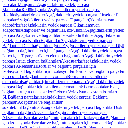
parçaları
Manşonlar
Aşağıdakilerin yedek parçası
Manşonlar
Redüksiyonlar
Aşağıdakilerin yedek parçası
Redüksiyonlar
Dirsekler
Aşağıdakilerin yedek parçası Dirsekler
T
parçalar
Aşağıdakilerin yedek parçası T parçalar
Çıkarılamayan
adaptörler
Aşağıdakilerin yedek parçası Çıkarılamayan
adaptörler
Adaptörler ve bağlantılar, sökülebilir
Aşağıdakilerin yedek
parçası Adaptörler ve bağlantılar, sökülebilir
Kilitler
Aşağıdakilerin
yedek parçası Kilitler
Bağlantılar
Aşağıdakilerin yedek parçası
Bağlantılar
Dişli bağlantılı dağıtıcı
Aşağıdakilerin yedek parçası Dişli
bağlantılı dağıtıcı
Isıtıcı için T parçalar
Aşağıdakilerin yedek parçası
Isıtıcı için T parçalar
Isıtıcı eleman bağlantıları
Aşağıdakilerin yedek
parçası Isıtıcı eleman bağlantıları
Aksesuarlar
Aşağıdakilerin yedek
parçası Aksesuarlar
Borular ve bağlantı parçaları için
izolasyonlar
Bağlantılar için izolasyonlar
Borular ve bağlantı parçaları
için contalar
Bağlantılar için contalar
Borular için sabitleme
elemanları
Bağlantılar için sabitleme elemanları
Aşağıdakilerin yedek
parçası Bağlantılar için sabitleme elemanları
Sistem contaları
Flanş
bağlantıları için cıvata setleri
Geberit Volex
Isıtma sistem boruları
SL
Bağlantı parçaları
Aşağıdakilerin yedek parçası Bağlantı
parçaları
Adaptörler ve bağlantılar,
sökülebilir
Bağlantılar
Aşağıdakilerin yedek parçası Bağlantılar
Dişli
bağlantılı dağıtıcı
Aksesuarlar
Aşağıdakilerin yedek parçası
Aksesuarlar
Borular ve bağlantı parçaları için izolasyonlar
Bağlantılar
için izolasyonlar
Borular ve bağlantı parçaları için contalar
Bağlantılar
için contalar
Borular için sabitleme elemanları
Bağlantılar için