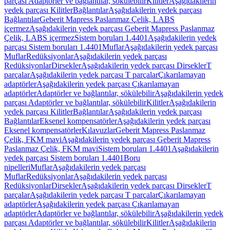
parçası Adaptörler ve bağlantılar, sökülebilir
Kilitler
Aşağıdakilerin
yedek parçası Kilitler
Bağlantılar
Aşağıdakilerin yedek parçası
Bağlantılar
Geberit Mapress Paslanmaz Çelik, LABS
içermez
Aşağıdakilerin yedek parçası Geberit Mapress Paslanmaz
Çelik, LABS içermez
Sistem boruları 1.4401
Aşağıdakilerin yedek
parçası Sistem boruları 1.4401
Muflar
Aşağıdakilerin yedek parçası
Muflar
Redüksiyonlar
Aşağıdakilerin yedek parçası
Redüksiyonlar
Dirsekler
Aşağıdakilerin yedek parçası Dirsekler
T
parçalar
Aşağıdakilerin yedek parçası T parçalar
Çıkarılamayan
adaptörler
Aşağıdakilerin yedek parçası Çıkarılamayan
adaptörler
Adaptörler ve bağlantılar, sökülebilir
Aşağıdakilerin yedek
parçası Adaptörler ve bağlantılar, sökülebilir
Kilitler
Aşağıdakilerin
yedek parçası Kilitler
Bağlantılar
Aşağıdakilerin yedek parçası
Bağlantılar
Eksenel kompensatörler
Aşağıdakilerin yedek parçası
Eksenel kompensatörler
Kılavuzlar
Geberit Mapress Paslanmaz
Çelik, FKM mavi
Aşağıdakilerin yedek parçası Geberit Mapress
Paslanmaz Çelik, FKM mavi
Sistem boruları 1.4401
Aşağıdakilerin
yedek parçası Sistem boruları 1.4401
Boru
nipelleri
Muflar
Aşağıdakilerin yedek parçası
Muflar
Redüksiyonlar
Aşağıdakilerin yedek parçası
Redüksiyonlar
Dirsekler
Aşağıdakilerin yedek parçası Dirsekler
T
parçalar
Aşağıdakilerin yedek parçası T parçalar
Çıkarılamayan
adaptörler
Aşağıdakilerin yedek parçası Çıkarılamayan
adaptörler
Adaptörler ve bağlantılar, sökülebilir
Aşağıdakilerin yedek
parçası Adaptörler ve bağlantılar, sökülebilir
Kilitler
Aşağıdakilerin