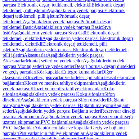
parçası Elektronik deşarj tetiklemeli, elektrikli
Elektronik deşarj
tetiklemeli, pilli işletim
Aşağıdakilerin yedek parçası Elektronik
deşarj tetiklemeli, pilli işletim
Pnömatik deşarj
tetiklemeli
Aşağıdakilerin yedek parçası Pnömatik deşarj
tetiklemeli
Basic
Aşağıdakilerin yedek parçası Basic
Sıva
üstü
Aşağıdakilerin yedek parçası Sıva üstü
Elektronik deşarj
tetiklemeli, elektrikli
Aşağıdakilerin yedek parçası Elektronik deşarj
tetiklemeli, elektrikli
Elektronik deşarj tetiklemeli, pilli
işletim
Aşağıdakilerin yedek parçası Elektronik deşarj tetiklemeli,
pilli işletim
Aksesuarlar
Aşağıdakilerin yedek parçası
Aksesuarlar
Montaj setleri ve yedek setler
Aşağıdakilerin yedek
parçası Montaj setleri ve yedek setler
Deşarj borusu, deşarj dirsekleri
ve geçiş parçaları
Kör kapaklar
Entegre kumandalar
Diğer
aksesuarlar
Klozetler, pisuvarlar ve bideler için sıhhi tesisat ekipmanı
bağlantıları
Klozet ve menfez tahliye ekipmanları
Aşağıdakilerin
yedek parçası Klozet ve menfez tahliye ekipmanları
Koku
sifonları
Aşağıdakilerin yedek parçası Koku sifonları
Sifon
dirsekleri
Aşağıdakilerin yedek parçası Sifon dirsekleri
Bağlantı
manşonu
Aşağıdakilerin yedek parçası Bağlantı manşonu
Bağlantı
setleri
Aşağıdakilerin yedek parçası Bağlantı setleri
Rezervuar dirseği
uzatma ekipmanları
Aşağıdakilerin yedek parçası Rezervuar dirseği
uzatma ekipmanları
PVC bağlantılar
Aşağıdakilerin yedek parçası
PVC bağlantılar
Adaptör contalar ve kapaklar
Geçiş ve bağlantı
parçaları
Pisuvarlar için tahliye ekipmanları
Aşağıdakilerin yedek
parçası Pisuvarlar için tahliye ekipmanları
Pisuvar