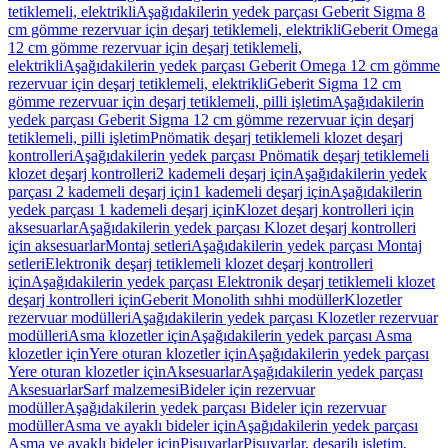
tetiklemeli, elektrikli
Aşağıdakilerin yedek parçası Geberit Sigma 8
cm gömme rezervuar için deşarj tetiklemeli, elektrikli
Geberit Omega
12 cm gömme rezervuar için deşarj tetiklemeli,
elektrikli
Aşağıdakilerin yedek parçası Geberit Omega 12 cm gömme
rezervuar için deşarj tetiklemeli, elektrikli
Geberit Sigma 12 cm
gömme rezervuar için deşarj tetiklemeli, pilli işletim
Aşağıdakilerin
yedek parçası Geberit Sigma 12 cm gömme rezervuar için deşarj
tetiklemeli, pilli işletim
Pnömatik deşarj tetiklemeli klozet deşarj
kontrolleri
Aşağıdakilerin yedek parçası Pnömatik deşarj tetiklemeli
klozet deşarj kontrolleri
2 kademeli deşarj için
Aşağıdakilerin yedek
parçası 2 kademeli deşarj için
1 kademeli deşarj için
Aşağıdakilerin
yedek parçası 1 kademeli deşarj için
Klozet deşarj kontrolleri için
aksesuarlar
Aşağıdakilerin yedek parçası Klozet deşarj kontrolleri
için aksesuarlar
Montaj setleri
Aşağıdakilerin yedek parçası Montaj
setleri
Elektronik deşarj tetiklemeli klozet deşarj kontrolleri
için
Aşağıdakilerin yedek parçası Elektronik deşarj tetiklemeli klozet
deşarj kontrolleri için
Geberit Monolith sıhhi modüller
Klozetler
rezervuar modülleri
Aşağıdakilerin yedek parçası Klozetler rezervuar
modülleri
Asma klozetler için
Aşağıdakilerin yedek parçası Asma
klozetler için
Yere oturan klozetler için
Aşağıdakilerin yedek parçası
Yere oturan klozetler için
Aksesuarlar
Aşağıdakilerin yedek parçası
Aksesuarlar
Sarf malzemesi
Bideler için rezervuar
modüller
Aşağıdakilerin yedek parçası Bideler için rezervuar
modüller
Asma ve ayaklı bideler için
Aşağıdakilerin yedek parçası
Asma ve ayaklı bideler için
Pisuvarlar
Pisuvarlar, deşarjlı işletim,