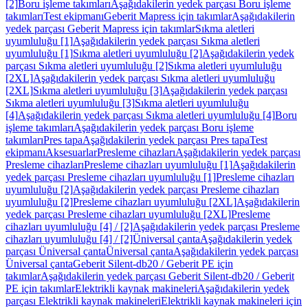
[2]
Boru işleme takımları
Aşağıdakilerin yedek parçası Boru işleme
takımları
Test ekipmanı
Geberit Mapress için takımlar
Aşağıdakilerin
yedek parçası Geberit Mapress için takımlar
Sıkma aletleri
uyumluluğu [1]
Aşağıdakilerin yedek parçası Sıkma aletleri
uyumluluğu [1]
Sıkma aletleri uyumluluğu [2]
Aşağıdakilerin yedek
parçası Sıkma aletleri uyumluluğu [2]
Sıkma aletleri uyumluluğu
[2XL]
Aşağıdakilerin yedek parçası Sıkma aletleri uyumluluğu
[2XL]
Sıkma aletleri uyumluluğu [3]
Aşağıdakilerin yedek parçası
Sıkma aletleri uyumluluğu [3]
Sıkma aletleri uyumluluğu
[4]
Aşağıdakilerin yedek parçası Sıkma aletleri uyumluluğu [4]
Boru
işleme takımları
Aşağıdakilerin yedek parçası Boru işleme
takımları
Pres tapa
Aşağıdakilerin yedek parçası Pres tapa
Test
ekipmanı
Aksesuarlar
Presleme cihazları
Aşağıdakilerin yedek parçası
Presleme cihazları
Presleme cihazları uyumluluğu [1]
Aşağıdakilerin
yedek parçası Presleme cihazları uyumluluğu [1]
Presleme cihazları
uyumluluğu [2]
Aşağıdakilerin yedek parçası Presleme cihazları
uyumluluğu [2]
Presleme cihazları uyumluluğu [2XL]
Aşağıdakilerin
yedek parçası Presleme cihazları uyumluluğu [2XL]
Presleme
cihazları uyumluluğu [4] / [2]
Aşağıdakilerin yedek parçası Presleme
cihazları uyumluluğu [4] / [2]
Üniversal çanta
Aşağıdakilerin yedek
parçası Üniversal çanta
Üniversal çanta
Aşağıdakilerin yedek parçası
Üniversal çanta
Geberit Silent-db20 / Geberit PE için
takımlar
Aşağıdakilerin yedek parçası Geberit Silent-db20 / Geberit
PE için takımlar
Elektrikli kaynak makineleri
Aşağıdakilerin yedek
parçası Elektrikli kaynak makineleri
Elektrikli kaynak makineleri için