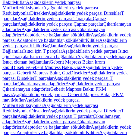
Bakır
Muflar
Aşağıdakilerin yedek parçası
Muflar
Redüksiyonlar
Aşağıdakilerin yedek parçası
Redüksiyonlar
Dirsekler
Aşağıdakilerin yedek parçası Dirsekler
T
parçalar
Aşağıdakilerin yedek parçası T parçalar
Çapraz
parçalar
Aşağıdakilerin yedek parçası Çapraz parçalar
Çıkarılamayan
adaptörler
Aşağıdakilerin yedek parçası Çıkarılamayan
adaptörler
Adaptörler ve bağlantılar, sökülebilir
Aşağıdakilerin yedek
parçası Adaptörler ve bağlantılar, sökülebilir
Kilitler
Aşağıdakilerin
yedek parçası Kilitler
Bağlantılar
Aşağıdakilerin yedek parçası
Bağlantılar
Isıtıcı için T parçalar
Aşağıdakilerin yedek parçası Isıtıcı
için T parçalar
Isıtıcı eleman bağlantıları
Aşağıdakilerin yedek parçası
Isıtıcı eleman bağlantıları
Geberit Mapress Bakır, krom
kaplı
Dirsekler
Geberit Mapress Bakır, Gaz
Aşağıdakilerin yedek
parçası Geberit Mapress Bakır, Gaz
Dirsekler
Aşağıdakilerin yedek
parçası Dirsekler
T parçalar
Aşağıdakilerin yedek parçası T
parçalar
Çıkarılamayan adaptörler
Aşağıdakilerin yedek parçası
Çıkarılamayan adaptörler
Geberit Mapress Bakır, FKM
mavi
Aşağıdakilerin yedek parçası Geberit Mapress Bakır, FKM
mavi
Muflar
Aşağıdakilerin yedek parçası
Muflar
Redüksiyonlar
Aşağıdakilerin yedek parçası
Redüksiyonlar
Dirsekler
Aşağıdakilerin yedek parçası Dirsekler
T
parçalar
Aşağıdakilerin yedek parçası T parçalar
Çıkarılamayan
adaptörler
Aşağıdakilerin yedek parçası Çıkarılamayan
adaptörler
Adaptörler ve bağlantılar, sökülebilir
Aşağıdakilerin yedek
parçası Adaptörler ve bağlantılar, sökülebilir
Kilitler
Aşağıdakilerin