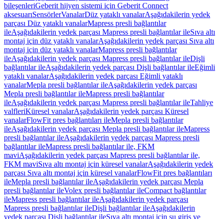
bileşenleri
Geberit hijyen sistemi için Geberit Connect
aksesuarı
Sensörler
Vanalar
Düz yataklı vanalar
Aşağıdakilerin yedek
parçası Düz yataklı vanalar
Mapress presli bağlantılar
ile
Aşağıdakilerin yedek parçası Mapress presli bağlantılar ile
Sıva altı
montaj için düz yataklı vanalar
Aşağıdakilerin yedek parçası Sıva altı
montaj için düz yataklı vanalar
Mapress presli bağlantılar
ile
Aşağıdakilerin yedek parçası Mapress presli bağlantılar ile
Dişli
bağlantılar ile
Aşağıdakilerin yedek parçası Dişli bağlantılar ile
Eğimli
yataklı vanalar
Aşağıdakilerin yedek parçası Eğimli yataklı
vanalar
Mepla presli bağlantılar ile
Aşağıdakilerin yedek parçası
Mepla presli bağlantılar ile
Mapress presli bağlantılar
ile
Aşağıdakilerin yedek parçası Mapress presli bağlantılar ile
Tahliye
valfleri
Küresel vanalar
Aşağıdakilerin yedek parçası Küresel
vanalar
FlowFit pres bağlantıları ile
Mepla presli bağlantılar
ile
Aşağıdakilerin yedek parçası Mepla presli bağlantılar ile
Mapress
presli bağlantılar ile
Aşağıdakilerin yedek parçası Mapress presli
bağlantılar ile
Mapress presli bağlantılar ile, FKM
mavi
Aşağıdakilerin yedek parçası Mapress presli bağlantılar ile,
FKM mavi
Sıva altı montaj için küresel vanalar
Aşağıdakilerin yedek
parçası Sıva altı montaj için küresel vanalar
FlowFit pres bağlantıları
ile
Mepla presli bağlantılar ile
Aşağıdakilerin yedek parçası Mepla
presli bağlantılar ile
Volex presli bağlantılar ile
Compact bağlantılar
ile
Mapress presli bağlantılar ile
Aşağıdakilerin yedek parçası
Mapress presli bağlantılar ile
Dişli bağlantılar ile
Aşağıdakilerin
yedek parçası Dişli bağlantılar ile
Sıva altı montaj için su giriş ve