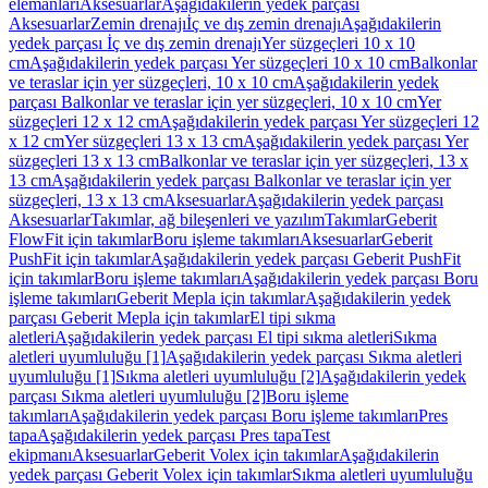
elemanları
Aksesuarlar
Aşağıdakilerin yedek parçası
Aksesuarlar
Zemin drenajı
İç ve dış zemin drenajı
Aşağıdakilerin
yedek parçası İç ve dış zemin drenajı
Yer süzgeçleri 10 x 10
cm
Aşağıdakilerin yedek parçası Yer süzgeçleri 10 x 10 cm
Balkonlar
ve teraslar için yer süzgeçleri, 10 x 10 cm
Aşağıdakilerin yedek
parçası Balkonlar ve teraslar için yer süzgeçleri, 10 x 10 cm
Yer
süzgeçleri 12 x 12 cm
Aşağıdakilerin yedek parçası Yer süzgeçleri 12
x 12 cm
Yer süzgeçleri 13 x 13 cm
Aşağıdakilerin yedek parçası Yer
süzgeçleri 13 x 13 cm
Balkonlar ve teraslar için yer süzgeçleri, 13 x
13 cm
Aşağıdakilerin yedek parçası Balkonlar ve teraslar için yer
süzgeçleri, 13 x 13 cm
Aksesuarlar
Aşağıdakilerin yedek parçası
Aksesuarlar
Takımlar, ağ bileşenleri ve yazılım
Takımlar
Geberit
FlowFit için takımlar
Boru işleme takımları
Aksesuarlar
Geberit
PushFit için takımlar
Aşağıdakilerin yedek parçası Geberit PushFit
için takımlar
Boru işleme takımları
Aşağıdakilerin yedek parçası Boru
işleme takımları
Geberit Mepla için takımlar
Aşağıdakilerin yedek
parçası Geberit Mepla için takımlar
El tipi sıkma
aletleri
Aşağıdakilerin yedek parçası El tipi sıkma aletleri
Sıkma
aletleri uyumluluğu [1]
Aşağıdakilerin yedek parçası Sıkma aletleri
uyumluluğu [1]
Sıkma aletleri uyumluluğu [2]
Aşağıdakilerin yedek
parçası Sıkma aletleri uyumluluğu [2]
Boru işleme
takımları
Aşağıdakilerin yedek parçası Boru işleme takımları
Pres
tapa
Aşağıdakilerin yedek parçası Pres tapa
Test
ekipmanı
Aksesuarlar
Geberit Volex için takımlar
Aşağıdakilerin
yedek parçası Geberit Volex için takımlar
Sıkma aletleri uyumluluğu