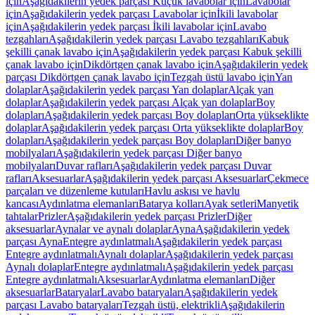
için
Aşağıdakilerin yedek parçası Küçük lavabolar için
Lavabolar
için
Aşağıdakilerin yedek parçası Lavabolar için
İkili lavabolar
için
Aşağıdakilerin yedek parçası İkili lavabolar için
Lavabo
tezgahları
Aşağıdakilerin yedek parçası Lavabo tezgahları
Kabuk
şekilli çanak lavabo için
Aşağıdakilerin yedek parçası Kabuk şekilli
çanak lavabo için
Dikdörtgen çanak lavabo için
Aşağıdakilerin yedek
parçası Dikdörtgen çanak lavabo için
Tezgah üstü lavabo için
Yan
dolaplar
Aşağıdakilerin yedek parçası Yan dolaplar
Alçak yan
dolaplar
Aşağıdakilerin yedek parçası Alçak yan dolaplar
Boy
dolapları
Aşağıdakilerin yedek parçası Boy dolapları
Orta yükseklikte
dolaplar
Aşağıdakilerin yedek parçası Orta yükseklikte dolaplar
Boy
dolapları
Aşağıdakilerin yedek parçası Boy dolapları
Diğer banyo
mobilyaları
Aşağıdakilerin yedek parçası Diğer banyo
mobilyaları
Duvar rafları
Aşağıdakilerin yedek parçası Duvar
rafları
Aksesuarlar
Aşağıdakilerin yedek parçası Aksesuarlar
Çekmece
parçaları ve düzenleme kutuları
Havlu askısı ve havlu
kancası
Aydınlatma elemanları
Batarya kolları
Ayak setleri
Manyetik
tahtalar
Prizler
Aşağıdakilerin yedek parçası Prizler
Diğer
aksesuarlar
Aynalar ve aynalı dolaplar
Ayna
Aşağıdakilerin yedek
parçası Ayna
Entegre aydınlatmalı
Aşağıdakilerin yedek parçası
Entegre aydınlatmalı
Aynalı dolaplar
Aşağıdakilerin yedek parçası
Aynalı dolaplar
Entegre aydınlatmalı
Aşağıdakilerin yedek parçası
Entegre aydınlatmalı
Aksesuarlar
Aydınlatma elemanları
Diğer
aksesuarlar
Bataryalar
Lavabo bataryaları
Aşağıdakilerin yedek
parçası Lavabo bataryaları
Tezgah üstü, elektrikli
Aşağıdakilerin