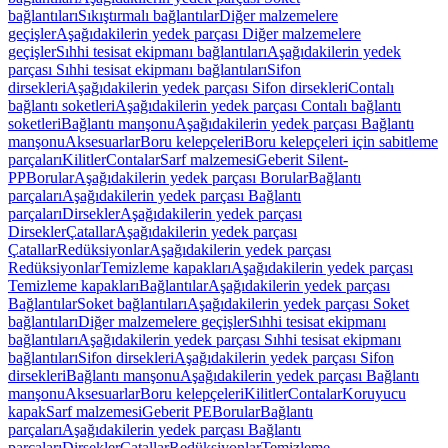
bağlantıları
Sıkıştırmalı bağlantılar
Diğer malzemelere
geçişler
Aşağıdakilerin yedek parçası Diğer malzemelere
geçişler
Sıhhi tesisat ekipmanı bağlantıları
Aşağıdakilerin yedek
parçası Sıhhi tesisat ekipmanı bağlantıları
Sifon
dirsekleri
Aşağıdakilerin yedek parçası Sifon dirsekleri
Contalı
bağlantı soketleri
Aşağıdakilerin yedek parçası Contalı bağlantı
soketleri
Bağlantı manşonu
Aşağıdakilerin yedek parçası Bağlantı
manşonu
Aksesuarlar
Boru kelepçeleri
Boru kelepçeleri için sabitleme
parçaları
Kilitler
Contalar
Sarf malzemesi
Geberit Silent-
PP
Borular
Aşağıdakilerin yedek parçası Borular
Bağlantı
parçaları
Aşağıdakilerin yedek parçası Bağlantı
parçaları
Dirsekler
Aşağıdakilerin yedek parçası
Dirsekler
Çatallar
Aşağıdakilerin yedek parçası
Çatallar
Redüksiyonlar
Aşağıdakilerin yedek parçası
Redüksiyonlar
Temizleme kapakları
Aşağıdakilerin yedek parçası
Temizleme kapakları
Bağlantılar
Aşağıdakilerin yedek parçası
Bağlantılar
Soket bağlantıları
Aşağıdakilerin yedek parçası Soket
bağlantıları
Diğer malzemelere geçişler
Sıhhi tesisat ekipmanı
bağlantıları
Aşağıdakilerin yedek parçası Sıhhi tesisat ekipmanı
bağlantıları
Sifon dirsekleri
Aşağıdakilerin yedek parçası Sifon
dirsekleri
Bağlantı manşonu
Aşağıdakilerin yedek parçası Bağlantı
manşonu
Aksesuarlar
Boru kelepçeleri
Kilitler
Contalar
Koruyucu
kapak
Sarf malzemesi
Geberit PE
Borular
Bağlantı
parçaları
Aşağıdakilerin yedek parçası Bağlantı
parçaları
Dirsekler
Çatallar
Redüksiyonlar
Temizleme