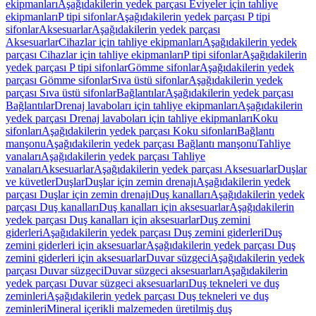
ekipmanları
Aşağıdakilerin yedek parçası Eviyeler için tahliye
ekipmanları
P tipi sifonlar
Aşağıdakilerin yedek parçası P tipi
sifonlar
Aksesuarlar
Aşağıdakilerin yedek parçası
Aksesuarlar
Cihazlar için tahliye ekipmanları
Aşağıdakilerin yedek
parçası Cihazlar için tahliye ekipmanları
P tipi sifonlar
Aşağıdakilerin
yedek parçası P tipi sifonlar
Gömme sifonlar
Aşağıdakilerin yedek
parçası Gömme sifonlar
Sıva üstü sifonlar
Aşağıdakilerin yedek
parçası Sıva üstü sifonlar
Bağlantılar
Aşağıdakilerin yedek parçası
Bağlantılar
Drenaj lavaboları için tahliye ekipmanları
Aşağıdakilerin
yedek parçası Drenaj lavaboları için tahliye ekipmanları
Koku
sifonları
Aşağıdakilerin yedek parçası Koku sifonları
Bağlantı
manşonu
Aşağıdakilerin yedek parçası Bağlantı manşonu
Tahliye
vanaları
Aşağıdakilerin yedek parçası Tahliye
vanaları
Aksesuarlar
Aşağıdakilerin yedek parçası Aksesuarlar
Duşlar
ve küvetler
Duşlar
Duşlar için zemin drenajı
Aşağıdakilerin yedek
parçası Duşlar için zemin drenajı
Duş kanalları
Aşağıdakilerin yedek
parçası Duş kanalları
Duş kanalları için aksesuarlar
Aşağıdakilerin
yedek parçası Duş kanalları için aksesuarlar
Duş zemini
giderleri
Aşağıdakilerin yedek parçası Duş zemini giderleri
Duş
zemini giderleri için aksesuarlar
Aşağıdakilerin yedek parçası Duş
zemini giderleri için aksesuarlar
Duvar süzgeci
Aşağıdakilerin yedek
parçası Duvar süzgeci
Duvar süzgeci aksesuarları
Aşağıdakilerin
yedek parçası Duvar süzgeci aksesuarları
Duş tekneleri ve duş
zeminleri
Aşağıdakilerin yedek parçası Duş tekneleri ve duş
zeminleri
Mineral içerikli malzemeden üretilmiş duş