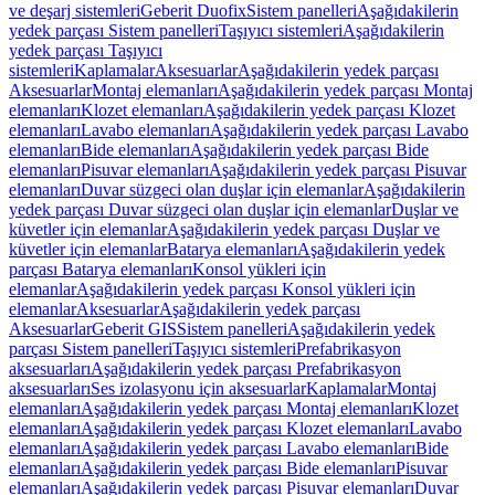
ve deşarj sistemleri
Geberit Duofix
Sistem panelleri
Aşağıdakilerin
yedek parçası Sistem panelleri
Taşıyıcı sistemleri
Aşağıdakilerin
yedek parçası Taşıyıcı
sistemleri
Kaplamalar
Aksesuarlar
Aşağıdakilerin yedek parçası
Aksesuarlar
Montaj elemanları
Aşağıdakilerin yedek parçası Montaj
elemanları
Klozet elemanları
Aşağıdakilerin yedek parçası Klozet
elemanları
Lavabo elemanları
Aşağıdakilerin yedek parçası Lavabo
elemanları
Bide elemanları
Aşağıdakilerin yedek parçası Bide
elemanları
Pisuvar elemanları
Aşağıdakilerin yedek parçası Pisuvar
elemanları
Duvar süzgeci olan duşlar için elemanlar
Aşağıdakilerin
yedek parçası Duvar süzgeci olan duşlar için elemanlar
Duşlar ve
küvetler için elemanlar
Aşağıdakilerin yedek parçası Duşlar ve
küvetler için elemanlar
Batarya elemanları
Aşağıdakilerin yedek
parçası Batarya elemanları
Konsol yükleri için
elemanlar
Aşağıdakilerin yedek parçası Konsol yükleri için
elemanlar
Aksesuarlar
Aşağıdakilerin yedek parçası
Aksesuarlar
Geberit GIS
Sistem panelleri
Aşağıdakilerin yedek
parçası Sistem panelleri
Taşıyıcı sistemleri
Prefabrikasyon
aksesuarları
Aşağıdakilerin yedek parçası Prefabrikasyon
aksesuarları
Ses izolasyonu için aksesuarlar
Kaplamalar
Montaj
elemanları
Aşağıdakilerin yedek parçası Montaj elemanları
Klozet
elemanları
Aşağıdakilerin yedek parçası Klozet elemanları
Lavabo
elemanları
Aşağıdakilerin yedek parçası Lavabo elemanları
Bide
elemanları
Aşağıdakilerin yedek parçası Bide elemanları
Pisuvar
elemanları
Aşağıdakilerin yedek parçası Pisuvar elemanları
Duvar