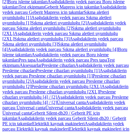
[2]
Boru işleme takımları
Aşağıdakilerin yedek parçası Boru işleme
takımları
Test ekipmanı
Geberit Mapress için takımlar
Aşağıdakilerin
yedek parçası Geberit Mapress için takımlar
Sıkma aletleri
uyumluluğu [1]
Aşağıdakilerin yedek parçası Sıkma aletleri
uyumluluğu [1]
Sıkma aletleri uyumluluğu [2]
Aşağıdakilerin yedek
parçası Sıkma aletleri uyumluluğu [2]
Sıkma aletleri uyumluluğu
[2XL]
Aşağıdakilerin yedek parçası Sıkma aletleri uyumluluğu
[2XL]
Sıkma aletleri uyumluluğu [3]
Aşağıdakilerin yedek parçası
Sıkma aletleri uyumluluğu [3]
Sıkma aletleri uyumluluğu
[4]
Aşağıdakilerin yedek parçası Sıkma aletleri uyumluluğu [4]
Boru
işleme takımları
Aşağıdakilerin yedek parçası Boru işleme
takımları
Pres tapa
Aşağıdakilerin yedek parçası Pres tapa
Test
ekipmanı
Aksesuarlar
Presleme cihazları
Aşağıdakilerin yedek parçası
Presleme cihazları
Presleme cihazları uyumluluğu [1]
Aşağıdakilerin
yedek parçası Presleme cihazları uyumluluğu [1]
Presleme cihazları
uyumluluğu [2]
Aşağıdakilerin yedek parçası Presleme cihazları
uyumluluğu [2]
Presleme cihazları uyumluluğu [2XL]
Aşağıdakilerin
yedek parçası Presleme cihazları uyumluluğu [2XL]
Presleme
cihazları uyumluluğu [4] / [2]
Aşağıdakilerin yedek parçası Presleme
cihazları uyumluluğu [4] / [2]
Üniversal çanta
Aşağıdakilerin yedek
parçası Üniversal çanta
Üniversal çanta
Aşağıdakilerin yedek parçası
Üniversal çanta
Geberit Silent-db20 / Geberit PE için
takımlar
Aşağıdakilerin yedek parçası Geberit Silent-db20 / Geberit
PE için takımlar
Elektrikli kaynak makineleri
Aşağıdakilerin yedek
parçası Elektrikli kaynak makineleri
Elektrikli kaynak makineleri için