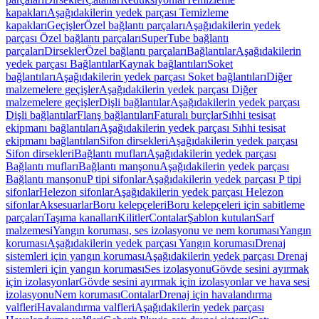
kapakları
Aşağıdakilerin yedek parçası Temizleme
kapakları
Geçişler
Özel bağlantı parçaları
Aşağıdakilerin yedek
parçası Özel bağlantı parçaları
SuperTube bağlantı
parçaları
Dirsekler
Özel bağlantı parçaları
Bağlantılar
Aşağıdakilerin
yedek parçası Bağlantılar
Kaynak bağlantıları
Soket
bağlantıları
Aşağıdakilerin yedek parçası Soket bağlantıları
Diğer
malzemelere geçişler
Aşağıdakilerin yedek parçası Diğer
malzemelere geçişler
Dişli bağlantılar
Aşağıdakilerin yedek parçası
Dişli bağlantılar
Flanş bağlantıları
Faturalı burçlar
Sıhhi tesisat
ekipmanı bağlantıları
Aşağıdakilerin yedek parçası Sıhhi tesisat
ekipmanı bağlantıları
Sifon dirsekleri
Aşağıdakilerin yedek parçası
Sifon dirsekleri
Bağlantı mufları
Aşağıdakilerin yedek parçası
Bağlantı mufları
Bağlantı manşonu
Aşağıdakilerin yedek parçası
Bağlantı manşonu
P tipi sifonlar
Aşağıdakilerin yedek parçası P tipi
sifonlar
Helezon sifonlar
Aşağıdakilerin yedek parçası Helezon
sifonlar
Aksesuarlar
Boru kelepçeleri
Boru kelepçeleri için sabitleme
parçaları
Taşıma kanalları
Kilitler
Contalar
Şablon kutuları
Sarf
malzemesi
Yangın koruması, ses izolasyonu ve nem koruması
Yangın
koruması
Aşağıdakilerin yedek parçası Yangın koruması
Drenaj
sistemleri için yangın koruması
Aşağıdakilerin yedek parçası Drenaj
sistemleri için yangın koruması
Ses izolasyonu
Gövde sesini ayırmak
için izolasyonlar
Gövde sesini ayırmak için izolasyonlar ve hava sesi
izolasyonu
Nem koruması
Contalar
Drenaj için havalandırma
valfleri
Havalandırma valfleri
Aşağıdakilerin yedek parçası