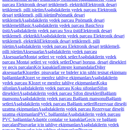
parçası Elektronik deşarj tetiklemeli, elektrikli
Elektronik deşarj
tetiklemeli, pilli işletim
Aşağıdakilerin yedek parçası Elektronik
deşarj tetiklemeli, pilli işletim
Pnömatik deşarj
tetiklemeli
Aşağıdakilerin yedek parçası Pnömatik deşarj
tetiklemeli
Basic
Aşağıdakilerin yedek parçası Basic
Sıva
üstü
Aşağıdakilerin yedek parçası Sıva üstü
Elektronik deşarj
tetiklemeli, elektrikli
Aşağıdakilerin yedek parçası Elektronik deşarj
tetiklemeli, elektrikli
Elektronik deşarj tetiklemeli, pilli
işletim
Aşağıdakilerin yedek parçası Elektronik deşarj tetiklemeli,
pilli işletim
Aksesuarlar
Aşağıdakilerin yedek parçası
Aksesuarlar
Montaj setleri ve yedek setler
Aşağıdakilerin yedek
parçası Montaj setleri ve yedek setler
Deşarj borusu, deşarj dirsekleri
ve geçiş parçaları
Kör kapaklar
Entegre kumandalar
Diğer
aksesuarlar
Klozetler, pisuvarlar ve bideler için sıhhi tesisat ekipmanı
bağlantıları
Klozet ve menfez tahliye ekipmanları
Aşağıdakilerin
yedek parçası Klozet ve menfez tahliye ekipmanları
Koku
sifonları
Aşağıdakilerin yedek parçası Koku sifonları
Sifon
dirsekleri
Aşağıdakilerin yedek parçası Sifon dirsekleri
Bağlantı
manşonu
Aşağıdakilerin yedek parçası Bağlantı manşonu
Bağlantı
setleri
Aşağıdakilerin yedek parçası Bağlantı setleri
Rezervuar dirseği
uzatma ekipmanları
Aşağıdakilerin yedek parçası Rezervuar dirseği
uzatma ekipmanları
PVC bağlantılar
Aşağıdakilerin yedek parçası
PVC bağlantılar
Adaptör contalar ve kapaklar
Geçiş ve bağlantı
parçaları
Pisuvarlar için tahliye ekipmanları
Aşağıdakilerin yedek
parçası Pisuvarlar için tahliye ekipmanları
Pisuvar