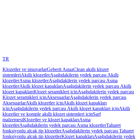
TR
Klozetler ve pisuvarlar
Geberit AquaClean akıllı klozet
sistemleri
Akıllı klozetler
Aşağıdakilerin yedek parçası Akıllı
klozetler
Asma klozetler
Aşağıdakilerin yedek parçası Asma
klozetler
Akıllı klozet kapakları
Aşağıdakilerin yedek parçası Akıllı
klozet kapakları
Klozet seramikleri için
Aşağıdakilerin yedek parçası
Klozet seramikleri için
Aksesuarlar
Aşağıdakilerin yedek parçası
Aksesuarlar
Akıllı klozetler için
Akıllı klozet kapakları
için
Aşağıdakilerin yedek parçası Akıllı klozet kapakları için
Akıllı
klozetler ve komple akıllı klozet sistemleri için
Sarf
malzemesi
Klozetler ve klozet kapakları
Asma
klozetler
Aşağıdakilerin yedek parçası Asma klozetler
Taharet
fonksiyonlu alçak tip klozetler
Aşağıdakilerin yedek parçası Taharet
fonksiyonlu alçak tip klozetler
Klozet kapakları
Aşağıdakilerin yedek