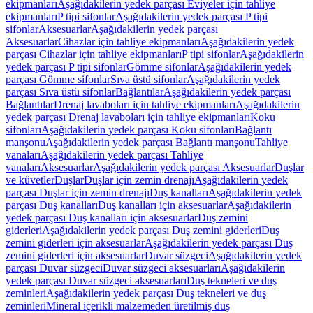
ekipmanları
Aşağıdakilerin yedek parçası Eviyeler için tahliye
ekipmanları
P tipi sifonlar
Aşağıdakilerin yedek parçası P tipi
sifonlar
Aksesuarlar
Aşağıdakilerin yedek parçası
Aksesuarlar
Cihazlar için tahliye ekipmanları
Aşağıdakilerin yedek
parçası Cihazlar için tahliye ekipmanları
P tipi sifonlar
Aşağıdakilerin
yedek parçası P tipi sifonlar
Gömme sifonlar
Aşağıdakilerin yedek
parçası Gömme sifonlar
Sıva üstü sifonlar
Aşağıdakilerin yedek
parçası Sıva üstü sifonlar
Bağlantılar
Aşağıdakilerin yedek parçası
Bağlantılar
Drenaj lavaboları için tahliye ekipmanları
Aşağıdakilerin
yedek parçası Drenaj lavaboları için tahliye ekipmanları
Koku
sifonları
Aşağıdakilerin yedek parçası Koku sifonları
Bağlantı
manşonu
Aşağıdakilerin yedek parçası Bağlantı manşonu
Tahliye
vanaları
Aşağıdakilerin yedek parçası Tahliye
vanaları
Aksesuarlar
Aşağıdakilerin yedek parçası Aksesuarlar
Duşlar
ve küvetler
Duşlar
Duşlar için zemin drenajı
Aşağıdakilerin yedek
parçası Duşlar için zemin drenajı
Duş kanalları
Aşağıdakilerin yedek
parçası Duş kanalları
Duş kanalları için aksesuarlar
Aşağıdakilerin
yedek parçası Duş kanalları için aksesuarlar
Duş zemini
giderleri
Aşağıdakilerin yedek parçası Duş zemini giderleri
Duş
zemini giderleri için aksesuarlar
Aşağıdakilerin yedek parçası Duş
zemini giderleri için aksesuarlar
Duvar süzgeci
Aşağıdakilerin yedek
parçası Duvar süzgeci
Duvar süzgeci aksesuarları
Aşağıdakilerin
yedek parçası Duvar süzgeci aksesuarları
Duş tekneleri ve duş
zeminleri
Aşağıdakilerin yedek parçası Duş tekneleri ve duş
zeminleri
Mineral içerikli malzemeden üretilmiş duş