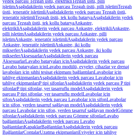
yedek parçası Tezgah üstü, elektrikli
Tezgah üstü, pilli
işletim
Aşağıdakilerin yedek parçası Tezgah üstü, pilli işletim
Tezgah
üstü, jeneratör işletimli
Aşağıdakilerin yedek parçası Tezgah üstü,
jeneratör işletimli
Tezgah üstü, tek kollu batarya
Aşağıdakilerin yedek
parçası Tezgah üstü, tek kollu batarya
Ankastre,
elektrikli
Aşağıdakilerin yedek parçası Ankastre, elektrikli
Ankastre,
pilli işletim
Aşağıdakilerin yedek parçası Ankastre, pilli
işletim
Ankastre, jeneratör işletimli
Aşağıdakilerin yedek parçası
Ankastre, jeneratör işletimli
Ankastre, iki kollu
mikserler
Aşağıdakilerin yedek parçası Ankastre, iki kollu
mikserler
Aksesuarlar
Aşağıdakilerin yedek parçası
Aksesuarlar
Lavabo bataryaları için
Aşağıdakilerin yedek parçası
Lavabo bataryaları için
Lavabo modülü, evyeler, cihazlar ve drenaj
lavaboları için sıhhi tesisat ekipmanı bağlantıları
Lavabolar için
tahliye ekipmanları
Aşağıdakilerin yedek parçası Lavabolar için
tahliye ekipmanları
P tipi sifonlar
Aşağıdakilerin yedek parçası P tipi
sifonlar
P tipi sifonlar, yer tasarruflu model
Aşağıdakilerin yedek
parçası P tipi sifonlar, yer tasarruflu model
Lavabolar için
sifon
Aşağıdakilerin yedek parçası Lavabolar için sifon
Lavabolar
için sifon, yerden tasarruf sağlayan model
Aşağıdakilerin yedek
parçası Lavabolar için sifon, yerden tasarruf sağlayan model
Gömme
sifonlar
Aşağıdakilerin yedek parçası Gömme sifonlar
Lavabo
bağlantıları
Aşağıdakilerin yedek parçası Lavabo
bağlantıları
Kapaklar
Bağlantılar
Aşağıdakilerin yedek parçası
Bağlantılar
Contalar
Uzatma ekipmanları
Eviyeler için tahliye