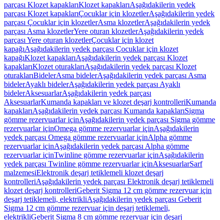
parçası Klozet kapakları
Klozet kapakları
Aşağıdakilerin yedek
parçası Klozet kapakları
Çocuklar için klozetler
Aşağıdakilerin yedek
parçası Çocuklar için klozetler
Asma klozetler
Aşağıdakilerin yedek
parçası Asma klozetler
Yere oturan klozetler
Aşağıdakilerin yedek
parçası Yere oturan klozetler
Çocuklar için klozet
kapağı
Aşağıdakilerin yedek parçası Çocuklar için klozet
kapağı
Klozet kapakları
Aşağıdakilerin yedek parçası Klozet
kapakları
Klozet oturakları
Aşağıdakilerin yedek parçası Klozet
oturakları
Bideler
Asma bideler
Aşağıdakilerin yedek parçası Asma
bideler
Ayaklı bideler
Aşağıdakilerin yedek parçası Ayaklı
bideler
Aksesuarlar
Aşağıdakilerin yedek parçası
Aksesuarlar
Kumanda kapakları ve klozet deşarj kontrolleri
Kumanda
kapakları
Aşağıdakilerin yedek parçası Kumanda kapakları
Sigma
gömme rezervuarlar için
Aşağıdakilerin yedek parçası Sigma gömme
rezervuarlar için
Omega gömme rezervuarlar için
Aşağıdakilerin
yedek parçası Omega gömme rezervuarlar için
Alpha gömme
rezervuarlar için
Aşağıdakilerin yedek parçası Alpha gömme
rezervuarlar için
Twinline gömme rezervuarlar için
Aşağıdakilerin
yedek parçası Twinline gömme rezervuarlar için
Aksesuarlar
Sarf
malzemesi
Elektronik deşarj tetiklemeli klozet deşarj
kontrolleri
Aşağıdakilerin yedek parçası Elektronik deşarj tetiklemeli
klozet deşarj kontrolleri
Geberit Sigma 12 cm gömme rezervuar için
deşarj tetiklemeli, elektrikli
Aşağıdakilerin yedek parçası Geberit
Sigma 12 cm gömme rezervuar için deşarj tetiklemeli,
elektrikli
Geberit Sigma 8 cm gömme rezervuar için deşarj