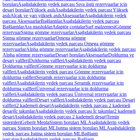
boruları
Aşağıdakilerin yedek parçası Sıva üstü rezervuarlar için
deşarj boruları
Yüksek asılı
Aşağıdakilerin yedek parçası Yüksek
asılı
Alçak ve yarı yüksek asılı
Aksesuarlar
Aşağıdakilerin yedek
parçası Aksesuarlar
Bağlantılar
Aşağıdakilerin yedek parçası
Bağlantılar
Ara musluklar
Adaptör contalar
Sarf malzemesi
Gömme
rezervuar
Sigma gömme rezervuarlar
Aşağıdakilerin yedek parçası
Sigma gömme rezervuarlar
Omega gömme
rezervuarlar
Aşağıdakilerin yedek parçası Omega gömme
rezervuarlar
Alpha gömme rezervuarlar
Aşağıdakilerin yedek parçası
Alpha gömme rezervuarlar
Deşarj boruları
Aksesuarlar
Doldurma ve
deşarj valfleri
Doldurma valfleri
Aşağıdakilerin yedek parçası
Doldurma valfleri
Gömme rezervuarlar için doldurma
valfleri
Aşağıdakilerin yedek parçası Gömme rezervuarlar için
doldurma valfleri
Seramik rezervuarlar için doldurma
valfleri
Aşağıdakilerin yedek parçası Seramik rezervuarlar için
doldurma valfleri
Üniversal rezervuarlar için doldurma
valfleri
Aşağıdakilerin yedek parçası Üniversal rezervuarlar için
doldurma valfleri
Deşarj valfleri
Aşağıdakilerin yedek parçası Deşarj
valfleri
2 kademeli deşarj
Aşağıdakilerin yedek parçası 2 kademeli
deşarj
İç takımlar
Aşağıdakilerin yedek parçası İç takımlar
2 kademeli
deşarj
Aşağıdakilerin yedek parçası 2 kademeli deşarj
Temin
sistemleri
Geberit Mepla
Sistem boruları ML
Aşağıdakilerin yedek
parçası Sistem boruları ML
Isıtma sistem boruları ML
Aşağıdakilerin
yedek parçası Isıtma sistem boruları ML
Bağlantı
parçaları
Aşağıdakilerin yedek parçası Bağlantı