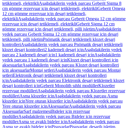
tetiklemeli, elektrikli
Aşağıdakilerin yedek parçası Geberit Sigma 8
cm gömme rezervuar için deşarj tetiklemeli, elektrikli
Geberit Omega
12 cm gömme rezervuar için deşarj tetiklemeli,
elektrikli
Aşağıdakilerin yedek parçası Geberit Omega 12 cm gömme
rezervuar için deşarj tetiklemeli, elektrikli
Geberit Sigma 12 cm
gömme rezervuar için deşarj tetiklemeli, pilli işletim
Aşağıdakilerin
yedek parçası Geberit Sigma 12 cm gömme rezervuar için deşarj
tetiklemeli, pilli işletim
Pnömatik deşarj tetiklemeli klozet deşarj
kontrolleri
Aşağıdakilerin yedek parçası Pnömatik deşarj tetiklemeli
klozet deşarj kontrolleri
2 kademeli deşarj için
Aşağıdakilerin yedek
parçası 2 kademeli deşarj için
1 kademeli deşarj için
Aşağıdakilerin
yedek parçası 1 kademeli deşarj için
Klozet deşarj kontrolleri için
aksesuarlar
Aşağıdakilerin yedek parçası Klozet deşarj kontrolleri
için aksesuarlar
Montaj setleri
Aşağıdakilerin yedek parçası Montaj
setleri
Elektronik deşarj tetiklemeli klozet deşarj kontrolleri
için
Aşağıdakilerin yedek parçası Elektronik deşarj tetiklemeli klozet
deşarj kontrolleri için
Geberit Monolith sıhhi modüller
Klozetler
rezervuar modülleri
Aşağıdakilerin yedek parçası Klozetler rezervuar
modülleri
Asma klozetler için
Aşağıdakilerin yedek parçası Asma
klozetler için
Yere oturan klozetler için
Aşağıdakilerin yedek parçası
Yere oturan klozetler için
Aksesuarlar
Aşağıdakilerin yedek parçası
Aksesuarlar
Sarf malzemesi
Bideler için rezervuar
modüller
Aşağıdakilerin yedek parçası Bideler için rezervuar
modüller
Asma ve ayaklı bideler için
Aşağıdakilerin yedek parçası
Asma ve ayaklı bideler için
Pisuvarlar
Pisuvarlar, deşarjlı işletim,