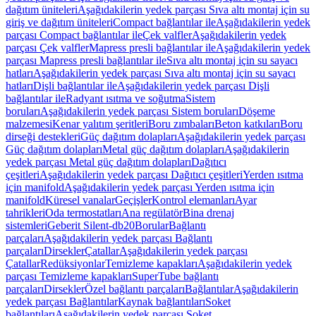
dağıtım üniteleri
Aşağıdakilerin yedek parçası Sıva altı montaj için su
giriş ve dağıtım üniteleri
Compact bağlantılar ile
Aşağıdakilerin yedek
parçası Compact bağlantılar ile
Çek valfler
Aşağıdakilerin yedek
parçası Çek valfler
Mapress presli bağlantılar ile
Aşağıdakilerin yedek
parçası Mapress presli bağlantılar ile
Sıva altı montaj için su sayacı
hatları
Aşağıdakilerin yedek parçası Sıva altı montaj için su sayacı
hatları
Dişli bağlantılar ile
Aşağıdakilerin yedek parçası Dişli
bağlantılar ile
Radyant ısıtma ve soğutma
Sistem
boruları
Aşağıdakilerin yedek parçası Sistem boruları
Döşeme
malzemesi
Kenar yalıtım şeritleri
Boru zımbaları
Beton katkıları
Boru
dirseği destekleri
Güç dağıtım dolapları
Aşağıdakilerin yedek parçası
Güç dağıtım dolapları
Metal güç dağıtım dolapları
Aşağıdakilerin
yedek parçası Metal güç dağıtım dolapları
Dağıtıcı
çeşitleri
Aşağıdakilerin yedek parçası Dağıtıcı çeşitleri
Yerden ısıtma
için manifold
Aşağıdakilerin yedek parçası Yerden ısıtma için
manifold
Küresel vanalar
Geçişler
Kontrol elemanları
Ayar
tahrikleri
Oda termostatları
Ana regülatör
Bina drenaj
sistemleri
Geberit Silent-db20
Borular
Bağlantı
parçaları
Aşağıdakilerin yedek parçası Bağlantı
parçaları
Dirsekler
Çatallar
Aşağıdakilerin yedek parçası
Çatallar
Redüksiyonlar
Temizleme kapakları
Aşağıdakilerin yedek
parçası Temizleme kapakları
SuperTube bağlantı
parçaları
Dirsekler
Özel bağlantı parçaları
Bağlantılar
Aşağıdakilerin
yedek parçası Bağlantılar
Kaynak bağlantıları
Soket
bağlantıları
Aşağıdakilerin yedek parçası Soket