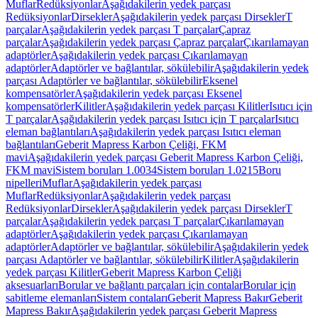
Muflar
Redüksiyonlar
Aşağıdakilerin yedek parçası
Redüksiyonlar
Dirsekler
Aşağıdakilerin yedek parçası Dirsekler
T
parçalar
Aşağıdakilerin yedek parçası T parçalar
Çapraz
parçalar
Aşağıdakilerin yedek parçası Çapraz parçalar
Çıkarılamayan
adaptörler
Aşağıdakilerin yedek parçası Çıkarılamayan
adaptörler
Adaptörler ve bağlantılar, sökülebilir
Aşağıdakilerin yedek
parçası Adaptörler ve bağlantılar, sökülebilir
Eksenel
kompensatörler
Aşağıdakilerin yedek parçası Eksenel
kompensatörler
Kilitler
Aşağıdakilerin yedek parçası Kilitler
Isıtıcı için
T parçalar
Aşağıdakilerin yedek parçası Isıtıcı için T parçalar
Isıtıcı
eleman bağlantıları
Aşağıdakilerin yedek parçası Isıtıcı eleman
bağlantıları
Geberit Mapress Karbon Çeliği, FKM
mavi
Aşağıdakilerin yedek parçası Geberit Mapress Karbon Çeliği,
FKM mavi
Sistem boruları 1.0034
Sistem boruları 1.0215
Boru
nipelleri
Muflar
Aşağıdakilerin yedek parçası
Muflar
Redüksiyonlar
Aşağıdakilerin yedek parçası
Redüksiyonlar
Dirsekler
Aşağıdakilerin yedek parçası Dirsekler
T
parçalar
Aşağıdakilerin yedek parçası T parçalar
Çıkarılamayan
adaptörler
Aşağıdakilerin yedek parçası Çıkarılamayan
adaptörler
Adaptörler ve bağlantılar, sökülebilir
Aşağıdakilerin yedek
parçası Adaptörler ve bağlantılar, sökülebilir
Kilitler
Aşağıdakilerin
yedek parçası Kilitler
Geberit Mapress Karbon Çeliği
aksesuarları
Borular ve bağlantı parçaları için contalar
Borular için
sabitleme elemanları
Sistem contaları
Geberit Mapress Bakır
Geberit
Mapress Bakır
Aşağıdakilerin yedek parçası Geberit Mapress