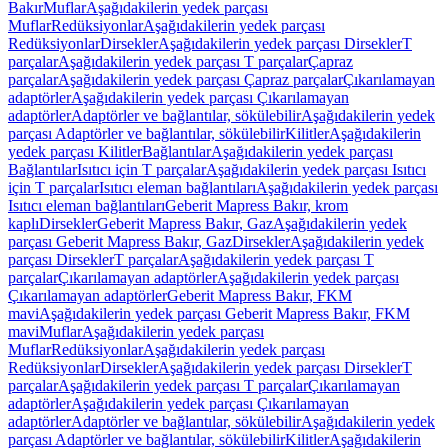
Bakır
Muflar
Aşağıdakilerin yedek parçası
Muflar
Redüksiyonlar
Aşağıdakilerin yedek parçası
Redüksiyonlar
Dirsekler
Aşağıdakilerin yedek parçası Dirsekler
T
parçalar
Aşağıdakilerin yedek parçası T parçalar
Çapraz
parçalar
Aşağıdakilerin yedek parçası Çapraz parçalar
Çıkarılamayan
adaptörler
Aşağıdakilerin yedek parçası Çıkarılamayan
adaptörler
Adaptörler ve bağlantılar, sökülebilir
Aşağıdakilerin yedek
parçası Adaptörler ve bağlantılar, sökülebilir
Kilitler
Aşağıdakilerin
yedek parçası Kilitler
Bağlantılar
Aşağıdakilerin yedek parçası
Bağlantılar
Isıtıcı için T parçalar
Aşağıdakilerin yedek parçası Isıtıcı
için T parçalar
Isıtıcı eleman bağlantıları
Aşağıdakilerin yedek parçası
Isıtıcı eleman bağlantıları
Geberit Mapress Bakır, krom
kaplı
Dirsekler
Geberit Mapress Bakır, Gaz
Aşağıdakilerin yedek
parçası Geberit Mapress Bakır, Gaz
Dirsekler
Aşağıdakilerin yedek
parçası Dirsekler
T parçalar
Aşağıdakilerin yedek parçası T
parçalar
Çıkarılamayan adaptörler
Aşağıdakilerin yedek parçası
Çıkarılamayan adaptörler
Geberit Mapress Bakır, FKM
mavi
Aşağıdakilerin yedek parçası Geberit Mapress Bakır, FKM
mavi
Muflar
Aşağıdakilerin yedek parçası
Muflar
Redüksiyonlar
Aşağıdakilerin yedek parçası
Redüksiyonlar
Dirsekler
Aşağıdakilerin yedek parçası Dirsekler
T
parçalar
Aşağıdakilerin yedek parçası T parçalar
Çıkarılamayan
adaptörler
Aşağıdakilerin yedek parçası Çıkarılamayan
adaptörler
Adaptörler ve bağlantılar, sökülebilir
Aşağıdakilerin yedek
parçası Adaptörler ve bağlantılar, sökülebilir
Kilitler
Aşağıdakilerin