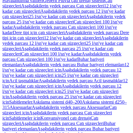
Havalandırma valfleri
Geberit Pluvia çatı drenaj sistemi
Çatı
süzgeçleri
Aşağıdakilerin yedek parçası Çatı süzgeçleri
12 l/sn'ye
kadar çatı süzgeçleri
Aşağıdakilerin yedek parçası 12 l/sn'ye kadar
çatı süzgeçleri
25 l/sn'ye kadar çatı süzgeçleri
Aşağıdakilerin yedek
parçası 25 l/sn'ye kadar çatı süzgeçleri
Çatı süzgeçleri 100 l/sn'ye
kadar
Aşağıdakilerin yedek parçası Çatı süzgeçleri 100 l/sn'ye
kadar
Dere tipi için çatı süzgeçleri
Aşağıdakilerin yedek parçası Dere
tipi için çatı süzgeçleri
12 l/sn'ye kadar çatı süzgeçleri
Aşağıdakilerin
yedek parçası 12 l/sn'ye kadar çatı süzgeçleri
25 l/sn'ye kadar çatı
süzgeçleri
Aşağıdakilerin yedek parçası 25 l/sn'ye kadar çatı
süzgeçleri
Çatı süzgeçleri 100 l/sn'ye kadar
Aşağıdakilerin yedek
parçası Çatı süzgeçleri 100 l/sn'ye kadar
Buhar bariyeri
elemanları
Aşağıdakilerin yedek parçası Buhar bariyeri elemanları
12
l/sn'ye kadar çatı süzgeçleri için
Aşağıdakilerin yedek parçası 12
l/sn'ye kadar çatı süzgeçleri için
25 l/sn'ye kadar çatı süzgeçleri
için
Acil taşmalıklar
Aşağıdakilerin yedek parçası Acil taşmalıklar
12
l/sn'ye kadar çatı süzgeçleri için
Aşağıdakilerin yedek parçası 12
l/sn'ye kadar çatı süzgeçleri için
25 l/sn'ye kadar çatı süzgeçleri
için
Aşağıdakilerin yedek parçası 25 l/sn'ye kadar çatı süzgeçleri
için
Sabitlemeler
Askılama sistemi d40–200
Askılama sistemi d250–
315
Aksesuarlar
Aşağıdakilerin yedek parçası Aksesuarlar
Çatı
süzgeçleri için
Aşağıdakilerin yedek parçası Çatı süzgeçleri
için
Sabitlemeler için
Konvansiyonel çatı drenajı
Çatı
süzgeçleri
Aşağıdakilerin yedek parçası Çatı süzgeçleri
Buhar
bariyeri elemanları
Aşağıdakilerin yedek parçası Buhar bariyeri