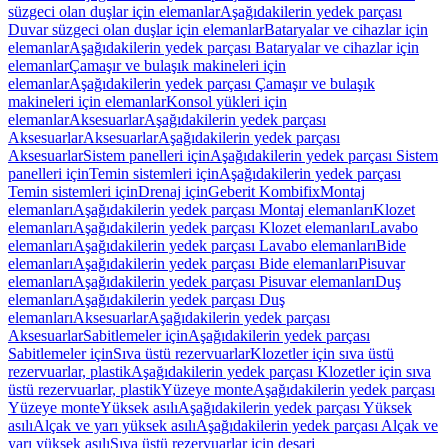
süzgeci olan duşlar için elemanlar
Aşağıdakilerin yedek parçası
Duvar süzgeci olan duşlar için elemanlar
Bataryalar ve cihazlar için
elemanlar
Aşağıdakilerin yedek parçası Bataryalar ve cihazlar için
elemanlar
Çamaşır ve bulaşık makineleri için
elemanlar
Aşağıdakilerin yedek parçası Çamaşır ve bulaşık
makineleri için elemanlar
Konsol yükleri için
elemanlar
Aksesuarlar
Aşağıdakilerin yedek parçası
Aksesuarlar
Aksesuarlar
Aşağıdakilerin yedek parçası
Aksesuarlar
Sistem panelleri için
Aşağıdakilerin yedek parçası Sistem
panelleri için
Temin sistemleri için
Aşağıdakilerin yedek parçası
Temin sistemleri için
Drenaj için
Geberit Kombifix
Montaj
elemanları
Aşağıdakilerin yedek parçası Montaj elemanları
Klozet
elemanları
Aşağıdakilerin yedek parçası Klozet elemanları
Lavabo
elemanları
Aşağıdakilerin yedek parçası Lavabo elemanları
Bide
elemanları
Aşağıdakilerin yedek parçası Bide elemanları
Pisuvar
elemanları
Aşağıdakilerin yedek parçası Pisuvar elemanları
Duş
elemanları
Aşağıdakilerin yedek parçası Duş
elemanları
Aksesuarlar
Aşağıdakilerin yedek parçası
Aksesuarlar
Sabitlemeler için
Aşağıdakilerin yedek parçası
Sabitlemeler için
Sıva üstü rezervuarlar
Klozetler için sıva üstü
rezervuarlar, plastik
Aşağıdakilerin yedek parçası Klozetler için sıva
üstü rezervuarlar, plastik
Yüzeye monte
Aşağıdakilerin yedek parçası
Yüzeye monte
Yüksek asılı
Aşağıdakilerin yedek parçası Yüksek
asılı
Alçak ve yarı yüksek asılı
Aşağıdakilerin yedek parçası Alçak ve
yarı yüksek asılı
Sıva üstü rezervuarlar için deşarj