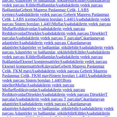
parçası Adaptörler ve bağlantılar, sökülebilir
Kilitler
Aşağıdakilerin
yedek parçası Kilitler
Bağlantılar
Aşağıdakilerin yedek parçası
Bağlantılar
Geberit Mapress Paslanmaz Çelik, LABS
içermez
Aşağıdakilerin yedek parçası Geberit Mapress Paslanmaz
Çelik, LABS içermez
Sistem boruları 1.4401
Aşağıdakilerin yedek
parçası Sistem boruları 1.4401
Muflar
Aşağıdakilerin yedek parçası
Muflar
Redüksiyonlar
Aşağıdakilerin yedek parçası
Redüksiyonlar
Dirsekler
Aşağıdakilerin yedek parçası Dirsekler
T
parçalar
Aşağıdakilerin yedek parçası T parçalar
Çıkarılamayan
adaptörler
Aşağıdakilerin yedek parçası Çıkarılamayan
adaptörler
Adaptörler ve bağlantılar, sökülebilir
Aşağıdakilerin yedek
parçası Adaptörler ve bağlantılar, sökülebilir
Kilitler
Aşağıdakilerin
yedek parçası Kilitler
Bağlantılar
Aşağıdakilerin yedek parçası
Bağlantılar
Eksenel kompensatörler
Aşağıdakilerin yedek parçası
Eksenel kompensatörler
Kılavuzlar
Geberit Mapress Paslanmaz
Çelik, FKM mavi
Aşağıdakilerin yedek parçası Geberit Mapress
Paslanmaz Çelik, FKM mavi
Sistem boruları 1.4401
Aşağıdakilerin
yedek parçası Sistem boruları 1.4401
Boru
nipelleri
Muflar
Aşağıdakilerin yedek parçası
Muflar
Redüksiyonlar
Aşağıdakilerin yedek parçası
Redüksiyonlar
Dirsekler
Aşağıdakilerin yedek parçası Dirsekler
T
parçalar
Aşağıdakilerin yedek parçası T parçalar
Çıkarılamayan
adaptörler
Aşağıdakilerin yedek parçası Çıkarılamayan
adaptörler
Adaptörler ve bağlantılar, sökülebilir
Aşağıdakilerin yedek
parçası Adaptörler ve bağlantılar, sökülebilir
Kilitler
Aşağıdakilerin