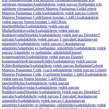
sabitleme elemanları
Aşağıdakilerin yedek parçası Bağlantılar için
sabitleme elemanları
Geberit Mapress Paslanmaz Çelik
Geberit
Mapress Paslanmaz Çelik
Aşağıdakilerin yedek parçası Geberit
Mapress Paslanmaz Çelik
Sistem boruları 1.4401
Aşağıdakilerin
yedek parçası Sistem boruları 1.4401
Boru
nipelleri
Muflar
Aşağıdakilerin yedek parçası
Muflar
Redüksiyonlar
Aşağıdakilerin yedek parçası
Redüksiyonlar
Dirsekler
Aşağıdakilerin yedek parçası Dirsekler
T
parçalar
Aşağıdakilerin yedek parçası T parçalar
Çıkarılamayan
adaptörler
Aşağıdakilerin yedek parçası Çıkarılamayan
adaptörler
Adaptörler ve bağlantılar, sökülebilir
Aşağıdakilerin yedek
parçası Adaptörler ve bağlantılar, sökülebilir
Eksenel
kompensatörler
Aşağıdakilerin yedek parçası Eksenel
kompensatörler
Kılavuzlar
Kilitler
Aşağıdakilerin yedek parçası
Kilitler
Bağlantılar
Aşağıdakilerin yedek parçası Bağlantılar
Geberit
Mapress Paslanmaz Çelik, Gaz
Aşağıdakilerin yedek parçası Geberit
Mapress Paslanmaz Çelik, Gaz
Sistem boruları 1.4401
Aşağıdakilerin
yedek parçası Sistem boruları 1.4401
Boru
nipelleri
Muflar
Aşağıdakilerin yedek parçası
Muflar
Redüksiyonlar
Aşağıdakilerin yedek parçası
Redüksiyonlar
Dirsekler
Aşağıdakilerin yedek parçası Dirsekler
T
parçalar
Aşağıdakilerin yedek parçası T parçalar
Çıkarılamayan
adaptörler
Aşağıdakilerin yedek parçası Çıkarılamayan
adaptörler
Adaptörler ve bağlantılar, sökülebilir
Aşağıdakilerin yedek