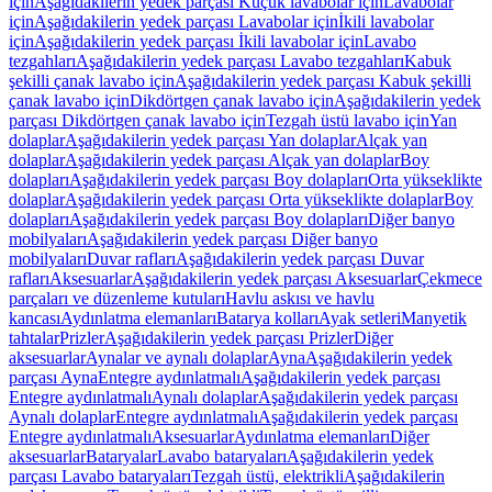
için
Aşağıdakilerin yedek parçası Küçük lavabolar için
Lavabolar
için
Aşağıdakilerin yedek parçası Lavabolar için
İkili lavabolar
için
Aşağıdakilerin yedek parçası İkili lavabolar için
Lavabo
tezgahları
Aşağıdakilerin yedek parçası Lavabo tezgahları
Kabuk
şekilli çanak lavabo için
Aşağıdakilerin yedek parçası Kabuk şekilli
çanak lavabo için
Dikdörtgen çanak lavabo için
Aşağıdakilerin yedek
parçası Dikdörtgen çanak lavabo için
Tezgah üstü lavabo için
Yan
dolaplar
Aşağıdakilerin yedek parçası Yan dolaplar
Alçak yan
dolaplar
Aşağıdakilerin yedek parçası Alçak yan dolaplar
Boy
dolapları
Aşağıdakilerin yedek parçası Boy dolapları
Orta yükseklikte
dolaplar
Aşağıdakilerin yedek parçası Orta yükseklikte dolaplar
Boy
dolapları
Aşağıdakilerin yedek parçası Boy dolapları
Diğer banyo
mobilyaları
Aşağıdakilerin yedek parçası Diğer banyo
mobilyaları
Duvar rafları
Aşağıdakilerin yedek parçası Duvar
rafları
Aksesuarlar
Aşağıdakilerin yedek parçası Aksesuarlar
Çekmece
parçaları ve düzenleme kutuları
Havlu askısı ve havlu
kancası
Aydınlatma elemanları
Batarya kolları
Ayak setleri
Manyetik
tahtalar
Prizler
Aşağıdakilerin yedek parçası Prizler
Diğer
aksesuarlar
Aynalar ve aynalı dolaplar
Ayna
Aşağıdakilerin yedek
parçası Ayna
Entegre aydınlatmalı
Aşağıdakilerin yedek parçası
Entegre aydınlatmalı
Aynalı dolaplar
Aşağıdakilerin yedek parçası
Aynalı dolaplar
Entegre aydınlatmalı
Aşağıdakilerin yedek parçası
Entegre aydınlatmalı
Aksesuarlar
Aydınlatma elemanları
Diğer
aksesuarlar
Bataryalar
Lavabo bataryaları
Aşağıdakilerin yedek
parçası Lavabo bataryaları
Tezgah üstü, elektrikli
Aşağıdakilerin