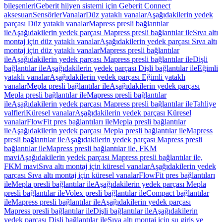
bileşenleri
Geberit hijyen sistemi için Geberit Connect
aksesuarı
Sensörler
Vanalar
Düz yataklı vanalar
Aşağıdakilerin yedek
parçası Düz yataklı vanalar
Mapress presli bağlantılar
ile
Aşağıdakilerin yedek parçası Mapress presli bağlantılar ile
Sıva altı
montaj için düz yataklı vanalar
Aşağıdakilerin yedek parçası Sıva altı
montaj için düz yataklı vanalar
Mapress presli bağlantılar
ile
Aşağıdakilerin yedek parçası Mapress presli bağlantılar ile
Dişli
bağlantılar ile
Aşağıdakilerin yedek parçası Dişli bağlantılar ile
Eğimli
yataklı vanalar
Aşağıdakilerin yedek parçası Eğimli yataklı
vanalar
Mepla presli bağlantılar ile
Aşağıdakilerin yedek parçası
Mepla presli bağlantılar ile
Mapress presli bağlantılar
ile
Aşağıdakilerin yedek parçası Mapress presli bağlantılar ile
Tahliye
valfleri
Küresel vanalar
Aşağıdakilerin yedek parçası Küresel
vanalar
FlowFit pres bağlantıları ile
Mepla presli bağlantılar
ile
Aşağıdakilerin yedek parçası Mepla presli bağlantılar ile
Mapress
presli bağlantılar ile
Aşağıdakilerin yedek parçası Mapress presli
bağlantılar ile
Mapress presli bağlantılar ile, FKM
mavi
Aşağıdakilerin yedek parçası Mapress presli bağlantılar ile,
FKM mavi
Sıva altı montaj için küresel vanalar
Aşağıdakilerin yedek
parçası Sıva altı montaj için küresel vanalar
FlowFit pres bağlantıları
ile
Mepla presli bağlantılar ile
Aşağıdakilerin yedek parçası Mepla
presli bağlantılar ile
Volex presli bağlantılar ile
Compact bağlantılar
ile
Mapress presli bağlantılar ile
Aşağıdakilerin yedek parçası
Mapress presli bağlantılar ile
Dişli bağlantılar ile
Aşağıdakilerin
yedek parçası Dişli bağlantılar ile
Sıva altı montaj için su giriş ve