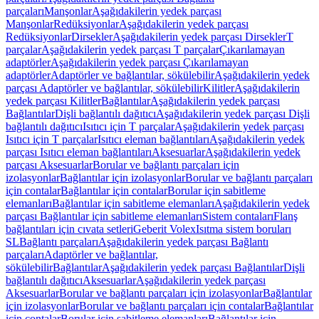
parçaları
Manşonlar
Aşağıdakilerin yedek parçası
Manşonlar
Redüksiyonlar
Aşağıdakilerin yedek parçası
Redüksiyonlar
Dirsekler
Aşağıdakilerin yedek parçası Dirsekler
T
parçalar
Aşağıdakilerin yedek parçası T parçalar
Çıkarılamayan
adaptörler
Aşağıdakilerin yedek parçası Çıkarılamayan
adaptörler
Adaptörler ve bağlantılar, sökülebilir
Aşağıdakilerin yedek
parçası Adaptörler ve bağlantılar, sökülebilir
Kilitler
Aşağıdakilerin
yedek parçası Kilitler
Bağlantılar
Aşağıdakilerin yedek parçası
Bağlantılar
Dişli bağlantılı dağıtıcı
Aşağıdakilerin yedek parçası Dişli
bağlantılı dağıtıcı
Isıtıcı için T parçalar
Aşağıdakilerin yedek parçası
Isıtıcı için T parçalar
Isıtıcı eleman bağlantıları
Aşağıdakilerin yedek
parçası Isıtıcı eleman bağlantıları
Aksesuarlar
Aşağıdakilerin yedek
parçası Aksesuarlar
Borular ve bağlantı parçaları için
izolasyonlar
Bağlantılar için izolasyonlar
Borular ve bağlantı parçaları
için contalar
Bağlantılar için contalar
Borular için sabitleme
elemanları
Bağlantılar için sabitleme elemanları
Aşağıdakilerin yedek
parçası Bağlantılar için sabitleme elemanları
Sistem contaları
Flanş
bağlantıları için cıvata setleri
Geberit Volex
Isıtma sistem boruları
SL
Bağlantı parçaları
Aşağıdakilerin yedek parçası Bağlantı
parçaları
Adaptörler ve bağlantılar,
sökülebilir
Bağlantılar
Aşağıdakilerin yedek parçası Bağlantılar
Dişli
bağlantılı dağıtıcı
Aksesuarlar
Aşağıdakilerin yedek parçası
Aksesuarlar
Borular ve bağlantı parçaları için izolasyonlar
Bağlantılar
için izolasyonlar
Borular ve bağlantı parçaları için contalar
Bağlantılar
için contalar
Borular için sabitleme elemanları
Bağlantılar için