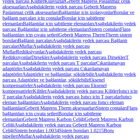
yedek parçası Kilitler
Kılavuzlar
Geberit Mapress Paslanmaz çelik
aksesuarları
Aşağıdakilerin yedek parçası Geberit Mapress
Paslanmaz çelik aksesuarları
Bağlantılar için izolasyonlar
Borular ve
bağlantı parçaları için contalar
Borular için sabitleme
elemanları
Bağlantılar için sabitleme elemanları
Aşağıdakilerin yedek
parçası Bağlantılar için sabitleme elemanları
Sistem contaları
Flanş
bağlantıları için cıvata setleri
Geberit Mapress Therm
Therm sistem
boruları
Bağlantı parçaları
Aşağıdakilerin yedek parçası Bağlantı
parçaları
Muflar
Aşağıdakilerin yedek parçası
Muflar
Redüksiyonlar
Aşağıdakilerin yedek parçası
Redüksiyonlar
Dirsekler
Aşağıdakilerin yedek parçası Dirsekler
T
parçalar
Aşağıdakilerin yedek parçası T parçalar
Çıkarılamayan
adaptörler
Aşağıdakilerin yedek parçası Çıkarılamayan
adaptörler
Adaptörler ve bağlantılar, sökülebilir
Aşağıdakilerin yedek
parçası Adaptörler ve bağlantılar, sökülebilir
Eksenel
kompensatörler
Aşağıdakilerin yedek parçası Eksenel
kompensatörler
Kilitler
Aşağıdakilerin yedek parçası Kilitler
Isıtıcı için
T parçalar
Aşağıdakilerin yedek parçası Isıtıcı için T parçalar
Isıtıcı
eleman bağlantıları
Aşağıdakilerin yedek parçası Isıtıcı eleman
bağlantıları
Geberit Mapress Therm aksesuarları
Sistem contaları
Flanş
bağlantıları için cıvata setleri
Borular için sabitleme
elemanları
Geberit Mapress Karbon Çeliği
Geberit Mapress Karbon
Çeliği
Aşağıdakilerin yedek parçası Geberit Mapress Karbon
Çeliği
Sistem boruları 1.0034
Sistem boruları 1.0215
Boru
nipelleri
Muflar
Aşağıdakilerin yedek parçası