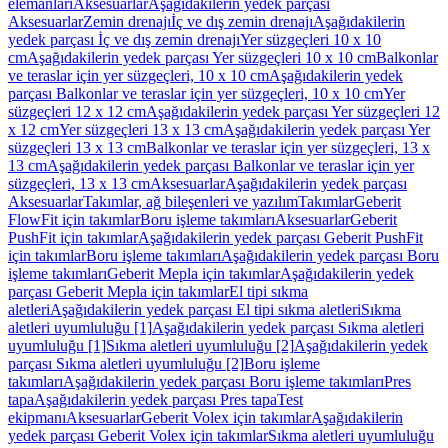
elemanları
Aksesuarlar
Aşağıdakilerin yedek parçası
Aksesuarlar
Zemin drenajı
İç ve dış zemin drenajı
Aşağıdakilerin
yedek parçası İç ve dış zemin drenajı
Yer süzgeçleri 10 x 10
cm
Aşağıdakilerin yedek parçası Yer süzgeçleri 10 x 10 cm
Balkonlar
ve teraslar için yer süzgeçleri, 10 x 10 cm
Aşağıdakilerin yedek
parçası Balkonlar ve teraslar için yer süzgeçleri, 10 x 10 cm
Yer
süzgeçleri 12 x 12 cm
Aşağıdakilerin yedek parçası Yer süzgeçleri 12
x 12 cm
Yer süzgeçleri 13 x 13 cm
Aşağıdakilerin yedek parçası Yer
süzgeçleri 13 x 13 cm
Balkonlar ve teraslar için yer süzgeçleri, 13 x
13 cm
Aşağıdakilerin yedek parçası Balkonlar ve teraslar için yer
süzgeçleri, 13 x 13 cm
Aksesuarlar
Aşağıdakilerin yedek parçası
Aksesuarlar
Takımlar, ağ bileşenleri ve yazılım
Takımlar
Geberit
FlowFit için takımlar
Boru işleme takımları
Aksesuarlar
Geberit
PushFit için takımlar
Aşağıdakilerin yedek parçası Geberit PushFit
için takımlar
Boru işleme takımları
Aşağıdakilerin yedek parçası Boru
işleme takımları
Geberit Mepla için takımlar
Aşağıdakilerin yedek
parçası Geberit Mepla için takımlar
El tipi sıkma
aletleri
Aşağıdakilerin yedek parçası El tipi sıkma aletleri
Sıkma
aletleri uyumluluğu [1]
Aşağıdakilerin yedek parçası Sıkma aletleri
uyumluluğu [1]
Sıkma aletleri uyumluluğu [2]
Aşağıdakilerin yedek
parçası Sıkma aletleri uyumluluğu [2]
Boru işleme
takımları
Aşağıdakilerin yedek parçası Boru işleme takımları
Pres
tapa
Aşağıdakilerin yedek parçası Pres tapa
Test
ekipmanı
Aksesuarlar
Geberit Volex için takımlar
Aşağıdakilerin
yedek parçası Geberit Volex için takımlar
Sıkma aletleri uyumluluğu