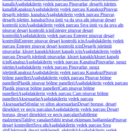
kanallı
Aşağıdakilerin yedek parçası Pisuvarlar, deşarjlı işletim,
kanallı
Kapaksız
Aşağıdakilerin yedek parçası Kapaksız
Pisuvar,
deşarjlı işletim, kanalsız
Aşağıdakilerin yedek parçası Pisuvar,
deşarjlı işletim, kanalsız
Sıva üstü ya da sıva altı pisuvar deşarj
kontrolü için
Aşağıdakilerin yedek parçası Sıva üstü ya da sıva altı
pisuvar deşarj kontrolü için
Entegre pisuvar deşarj
kontrollü
Aşağıdakilerin yedek parçası Entegre pisuvar deşarj
kontrollü
Entegre pisuvar deşarj kontrolü için
Aşağıdakilerin yedek
parçası Entegre pisuvar deşarj kontrolü için
Deşarjlı işletimli
pisuvarlar, klozet kapaklı/klozet kapağı için
Aşağıdakilerin yedek
parçası Deşarjlı işletimli pisuvarlar, klozet kapaklı/klozet kapağı
için
Kanalsız
Aşağıdakilerin yedek parçası Kanalsız
Pisuvarlar, susuz
işletim
Aşağıdakilerin yedek parçası Pisuvarlar, susuz
işletim
Kapaksız
Aşağıdakilerin yedek parçası Kapaksız
Pisuvar
bölme panelleri
Aşağıdakilerin yedek parçası Pisuvar bölme
panelleri
Plastik pisuvar bölme panelleri
Aşağıdakilerin yedek parçası
Plastik pisuvar bölme panelleri
Cam pisuvar bölme
panelleri
Aşağıdakilerin yedek parçası Cam pisuvar bölme
panelleri
Aksesuarlar
Aşağıdakilerin yedek parçası
Aksesuarlar
Sifonlar ve sifon aksesuarları
Deşarj borusu, deşarj
dirsekleri ve geçiş parçaları
Aşağıdakilerin yedek parçası Deşarj
borusu, deşarj dirsekleri ve geçiş parçaları
Sabitleme
malzemesi
Tahliye vanaları
Sıhhi tesisat ekipmanı bağlantıları
Pisuvar
deşarj kontrolleri
Sıva altı
Aşağıdakilerin yedek parçası Sıva
altı
Elektronik deşarj tetiklemeli, elektrikli
Aşağıdakilerin yedek