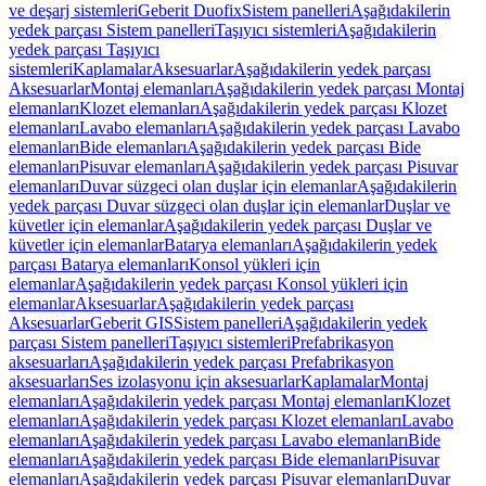
ve deşarj sistemleri
Geberit Duofix
Sistem panelleri
Aşağıdakilerin
yedek parçası Sistem panelleri
Taşıyıcı sistemleri
Aşağıdakilerin
yedek parçası Taşıyıcı
sistemleri
Kaplamalar
Aksesuarlar
Aşağıdakilerin yedek parçası
Aksesuarlar
Montaj elemanları
Aşağıdakilerin yedek parçası Montaj
elemanları
Klozet elemanları
Aşağıdakilerin yedek parçası Klozet
elemanları
Lavabo elemanları
Aşağıdakilerin yedek parçası Lavabo
elemanları
Bide elemanları
Aşağıdakilerin yedek parçası Bide
elemanları
Pisuvar elemanları
Aşağıdakilerin yedek parçası Pisuvar
elemanları
Duvar süzgeci olan duşlar için elemanlar
Aşağıdakilerin
yedek parçası Duvar süzgeci olan duşlar için elemanlar
Duşlar ve
küvetler için elemanlar
Aşağıdakilerin yedek parçası Duşlar ve
küvetler için elemanlar
Batarya elemanları
Aşağıdakilerin yedek
parçası Batarya elemanları
Konsol yükleri için
elemanlar
Aşağıdakilerin yedek parçası Konsol yükleri için
elemanlar
Aksesuarlar
Aşağıdakilerin yedek parçası
Aksesuarlar
Geberit GIS
Sistem panelleri
Aşağıdakilerin yedek
parçası Sistem panelleri
Taşıyıcı sistemleri
Prefabrikasyon
aksesuarları
Aşağıdakilerin yedek parçası Prefabrikasyon
aksesuarları
Ses izolasyonu için aksesuarlar
Kaplamalar
Montaj
elemanları
Aşağıdakilerin yedek parçası Montaj elemanları
Klozet
elemanları
Aşağıdakilerin yedek parçası Klozet elemanları
Lavabo
elemanları
Aşağıdakilerin yedek parçası Lavabo elemanları
Bide
elemanları
Aşağıdakilerin yedek parçası Bide elemanları
Pisuvar
elemanları
Aşağıdakilerin yedek parçası Pisuvar elemanları
Duvar