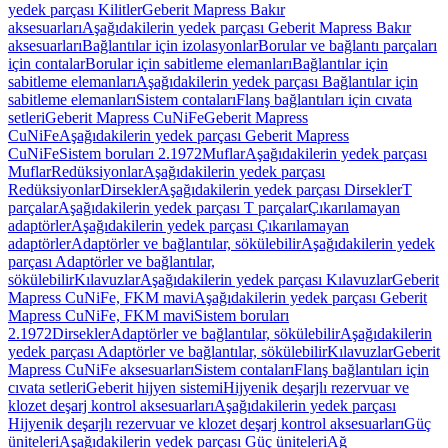
yedek parçası Kilitler
Geberit Mapress Bakır
aksesuarları
Aşağıdakilerin yedek parçası Geberit Mapress Bakır
aksesuarları
Bağlantılar için izolasyonlar
Borular ve bağlantı parçaları
için contalar
Borular için sabitleme elemanları
Bağlantılar için
sabitleme elemanları
Aşağıdakilerin yedek parçası Bağlantılar için
sabitleme elemanları
Sistem contaları
Flanş bağlantıları için cıvata
setleri
Geberit Mapress CuNiFe
Geberit Mapress
CuNiFe
Aşağıdakilerin yedek parçası Geberit Mapress
CuNiFe
Sistem boruları 2.1972
Muflar
Aşağıdakilerin yedek parçası
Muflar
Redüksiyonlar
Aşağıdakilerin yedek parçası
Redüksiyonlar
Dirsekler
Aşağıdakilerin yedek parçası Dirsekler
T
parçalar
Aşağıdakilerin yedek parçası T parçalar
Çıkarılamayan
adaptörler
Aşağıdakilerin yedek parçası Çıkarılamayan
adaptörler
Adaptörler ve bağlantılar, sökülebilir
Aşağıdakilerin yedek
parçası Adaptörler ve bağlantılar,
sökülebilir
Kılavuzlar
Aşağıdakilerin yedek parçası Kılavuzlar
Geberit
Mapress CuNiFe, FKM mavi
Aşağıdakilerin yedek parçası Geberit
Mapress CuNiFe, FKM mavi
Sistem boruları
2.1972
Dirsekler
Adaptörler ve bağlantılar, sökülebilir
Aşağıdakilerin
yedek parçası Adaptörler ve bağlantılar, sökülebilir
Kılavuzlar
Geberit
Mapress CuNiFe aksesuarları
Sistem contaları
Flanş bağlantıları için
cıvata setleri
Geberit hijyen sistemi
Hijyenik deşarjlı rezervuar ve
klozet deşarj kontrol aksesuarları
Aşağıdakilerin yedek parçası
Hijyenik deşarjlı rezervuar ve klozet deşarj kontrol aksesuarları
Güç
üniteleri
Aşağıdakilerin yedek parçası Güç üniteleri
Ağ