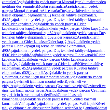
zeminleri
Aşağıdakilerin yedek parçası Mineral içerikli malzemeden
üretilmiş duş zeminleri
Montaj elemanları
Aşağıdakilerin yedek
parçası Montaj elemanları
Aksesuarlar
Duşlar ve küvetler için sıhhi
tesisat ekipmanı bağlantıları
Duş tekneleri tahliye ekipmanları,
d52
Aşağıdakilerin yedek parçası Duş tekneleri tahliye ekipmanları,
d52
Gider kapaksız
Aşağıdakilerin yedek parçası Gider
kapaksız
Gider kapağı
Aşağıdakilerin yedek parçası Gider kapağı
Duş
tekneleri tahliye ekipmanları, d62
Aşağıdakilerin yedek parçası Duş
tekneleri tahliye ekipmanları, d62
Gider kapaksız
Aşağıdakilerin
yedek parçası Gider kapaksız
Gider kapağı
Aşağıdakilerin yedek
parçası Gider kapağı
Duş tekneleri tahliye ekipmanları,
d90
Aşağıdakilerin yedek parçası Duş tekneleri tahliye ekipmanları,
d90
Gider kapaklı
Aşağıdakilerin yedek parçası Gider kapaklı
Gider
kapaksız
Aşağıdakilerin yedek parçası Gider kapaksız
Gider
kapağı
Aşağıdakilerin yedek parçası Gider kapağı
Küvetler tahliye
ekipmanları, d52
Aşağıdakilerin yedek parçası Küvetler tahliye
ekipmanları, d52
Çevirmeli
Aşağıdakilerin yedek parçası
Çevirmeli
Çevirmeli için hazır montaj setleri
Aşağıdakilerin yedek
parçası Çevirmeli için hazır montaj setleri
Çevirmeli ve
girişli
Aşağıdakilerin yedek parçası Çevirmeli ve girişli
Çevirmeli ve
giriş için hazır montaj setleri
Aşağıdakilerin yedek parçası Çevirmeli
ve giriş için hazır montaj setleri
PushControl basmalı
kumandalı
Aşağıdakilerin yedek parçası PushControl basmalı
kumandalı
Valf tapalı
Aşağıdakilerin yedek parçası Valf tapalı
Küvet
tahliye ekipmanları aksesuarları
Bağlantı setleri
Su bağlantıları
Montaj