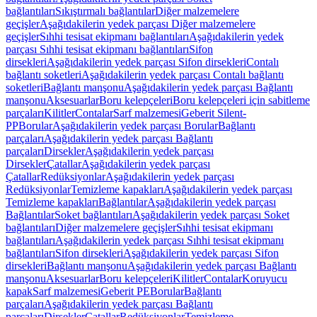
bağlantıları
Sıkıştırmalı bağlantılar
Diğer malzemelere
geçişler
Aşağıdakilerin yedek parçası Diğer malzemelere
geçişler
Sıhhi tesisat ekipmanı bağlantıları
Aşağıdakilerin yedek
parçası Sıhhi tesisat ekipmanı bağlantıları
Sifon
dirsekleri
Aşağıdakilerin yedek parçası Sifon dirsekleri
Contalı
bağlantı soketleri
Aşağıdakilerin yedek parçası Contalı bağlantı
soketleri
Bağlantı manşonu
Aşağıdakilerin yedek parçası Bağlantı
manşonu
Aksesuarlar
Boru kelepçeleri
Boru kelepçeleri için sabitleme
parçaları
Kilitler
Contalar
Sarf malzemesi
Geberit Silent-
PP
Borular
Aşağıdakilerin yedek parçası Borular
Bağlantı
parçaları
Aşağıdakilerin yedek parçası Bağlantı
parçaları
Dirsekler
Aşağıdakilerin yedek parçası
Dirsekler
Çatallar
Aşağıdakilerin yedek parçası
Çatallar
Redüksiyonlar
Aşağıdakilerin yedek parçası
Redüksiyonlar
Temizleme kapakları
Aşağıdakilerin yedek parçası
Temizleme kapakları
Bağlantılar
Aşağıdakilerin yedek parçası
Bağlantılar
Soket bağlantıları
Aşağıdakilerin yedek parçası Soket
bağlantıları
Diğer malzemelere geçişler
Sıhhi tesisat ekipmanı
bağlantıları
Aşağıdakilerin yedek parçası Sıhhi tesisat ekipmanı
bağlantıları
Sifon dirsekleri
Aşağıdakilerin yedek parçası Sifon
dirsekleri
Bağlantı manşonu
Aşağıdakilerin yedek parçası Bağlantı
manşonu
Aksesuarlar
Boru kelepçeleri
Kilitler
Contalar
Koruyucu
kapak
Sarf malzemesi
Geberit PE
Borular
Bağlantı
parçaları
Aşağıdakilerin yedek parçası Bağlantı
parçaları
Dirsekler
Çatallar
Redüksiyonlar
Temizleme