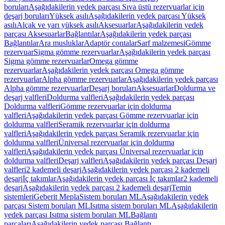
boruları
Aşağıdakilerin yedek parçası Sıva üstü rezervuarlar için
deşarj boruları
Yüksek asılı
Aşağıdakilerin yedek parçası Yüksek
asılı
Alçak ve yarı yüksek asılı
Aksesuarlar
Aşağıdakilerin yedek
parçası Aksesuarlar
Bağlantılar
Aşağıdakilerin yedek parçası
Bağlantılar
Ara musluklar
Adaptör contalar
Sarf malzemesi
Gömme
rezervuar
Sigma gömme rezervuarlar
Aşağıdakilerin yedek parçası
Sigma gömme rezervuarlar
Omega gömme
rezervuarlar
Aşağıdakilerin yedek parçası Omega gömme
rezervuarlar
Alpha gömme rezervuarlar
Aşağıdakilerin yedek parçası
Alpha gömme rezervuarlar
Deşarj boruları
Aksesuarlar
Doldurma ve
deşarj valfleri
Doldurma valfleri
Aşağıdakilerin yedek parçası
Doldurma valfleri
Gömme rezervuarlar için doldurma
valfleri
Aşağıdakilerin yedek parçası Gömme rezervuarlar için
doldurma valfleri
Seramik rezervuarlar için doldurma
valfleri
Aşağıdakilerin yedek parçası Seramik rezervuarlar için
doldurma valfleri
Üniversal rezervuarlar için doldurma
valfleri
Aşağıdakilerin yedek parçası Üniversal rezervuarlar için
doldurma valfleri
Deşarj valfleri
Aşağıdakilerin yedek parçası Deşarj
valfleri
2 kademeli deşarj
Aşağıdakilerin yedek parçası 2 kademeli
deşarj
İç takımlar
Aşağıdakilerin yedek parçası İç takımlar
2 kademeli
deşarj
Aşağıdakilerin yedek parçası 2 kademeli deşarj
Temin
sistemleri
Geberit Mepla
Sistem boruları ML
Aşağıdakilerin yedek
parçası Sistem boruları ML
Isıtma sistem boruları ML
Aşağıdakilerin
yedek parçası Isıtma sistem boruları ML
Bağlantı
parçaları
Aşağıdakilerin yedek parçası Bağlantı