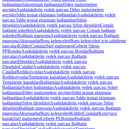
bağlantıları
Sıkıştırmalı bağlantılar
Diğer malzemelere
geçişler
Aşağıdakilerin yedek parçası Diğer malzemelere
geçişler
Sıhhi tesisat ekipmanı bağlantıları
Aşağıdakilerin yedek
parçası Sıhhi tesisat ekipmanı bağlantıları
Sifon
dirsekleri
Aşağıdakilerin yedek parçası Sifon dirsekleri
Contalı
bağlantı soketleri
Aşağıdakilerin yedek parçası Contalı bağlantı
soketleri
Bağlantı manşonu
Aşağıdakilerin yedek parçası Bağlantı
manşonu
Aksesuarlar
Boru kelepçeleri
Boru kelepçeleri için sabitleme
parçaları
Kilitler
Contalar
Sarf malzemesi
Geberit Silent-
PP
Borular
Aşağıdakilerin yedek parçası Borular
Bağlantı
parçaları
Aşağıdakilerin yedek parçası Bağlantı
parçaları
Dirsekler
Aşağıdakilerin yedek parçası
Dirsekler
Çatallar
Aşağıdakilerin yedek parçası
Çatallar
Redüksiyonlar
Aşağıdakilerin yedek parçası
Redüksiyonlar
Temizleme kapakları
Aşağıdakilerin yedek parçası
Temizleme kapakları
Bağlantılar
Aşağıdakilerin yedek parçası
Bağlantılar
Soket bağlantıları
Aşağıdakilerin yedek parçası Soket
bağlantıları
Diğer malzemelere geçişler
Sıhhi tesisat ekipmanı
bağlantıları
Aşağıdakilerin yedek parçası Sıhhi tesisat ekipmanı
bağlantıları
Sifon dirsekleri
Aşağıdakilerin yedek parçası Sifon
dirsekleri
Bağlantı manşonu
Aşağıdakilerin yedek parçası Bağlantı
manşonu
Aksesuarlar
Boru kelepçeleri
Kilitler
Contalar
Koruyucu
kapak
Sarf malzemesi
Geberit PE
Borular
Bağlantı
parçaları
Aşağıdakilerin yedek parçası Bağlantı
parçaları
Dirsekler
Çatallar
Redüksiyonlar
Temizleme