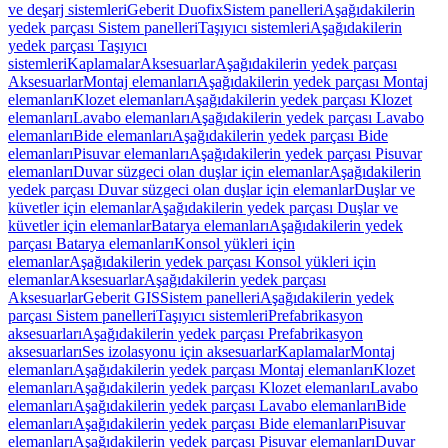
ve deşarj sistemleri
Geberit Duofix
Sistem panelleri
Aşağıdakilerin
yedek parçası Sistem panelleri
Taşıyıcı sistemleri
Aşağıdakilerin
yedek parçası Taşıyıcı
sistemleri
Kaplamalar
Aksesuarlar
Aşağıdakilerin yedek parçası
Aksesuarlar
Montaj elemanları
Aşağıdakilerin yedek parçası Montaj
elemanları
Klozet elemanları
Aşağıdakilerin yedek parçası Klozet
elemanları
Lavabo elemanları
Aşağıdakilerin yedek parçası Lavabo
elemanları
Bide elemanları
Aşağıdakilerin yedek parçası Bide
elemanları
Pisuvar elemanları
Aşağıdakilerin yedek parçası Pisuvar
elemanları
Duvar süzgeci olan duşlar için elemanlar
Aşağıdakilerin
yedek parçası Duvar süzgeci olan duşlar için elemanlar
Duşlar ve
küvetler için elemanlar
Aşağıdakilerin yedek parçası Duşlar ve
küvetler için elemanlar
Batarya elemanları
Aşağıdakilerin yedek
parçası Batarya elemanları
Konsol yükleri için
elemanlar
Aşağıdakilerin yedek parçası Konsol yükleri için
elemanlar
Aksesuarlar
Aşağıdakilerin yedek parçası
Aksesuarlar
Geberit GIS
Sistem panelleri
Aşağıdakilerin yedek
parçası Sistem panelleri
Taşıyıcı sistemleri
Prefabrikasyon
aksesuarları
Aşağıdakilerin yedek parçası Prefabrikasyon
aksesuarları
Ses izolasyonu için aksesuarlar
Kaplamalar
Montaj
elemanları
Aşağıdakilerin yedek parçası Montaj elemanları
Klozet
elemanları
Aşağıdakilerin yedek parçası Klozet elemanları
Lavabo
elemanları
Aşağıdakilerin yedek parçası Lavabo elemanları
Bide
elemanları
Aşağıdakilerin yedek parçası Bide elemanları
Pisuvar
elemanları
Aşağıdakilerin yedek parçası Pisuvar elemanları
Duvar