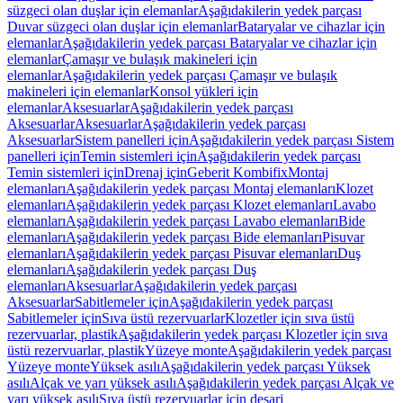
süzgeci olan duşlar için elemanlar
Aşağıdakilerin yedek parçası
Duvar süzgeci olan duşlar için elemanlar
Bataryalar ve cihazlar için
elemanlar
Aşağıdakilerin yedek parçası Bataryalar ve cihazlar için
elemanlar
Çamaşır ve bulaşık makineleri için
elemanlar
Aşağıdakilerin yedek parçası Çamaşır ve bulaşık
makineleri için elemanlar
Konsol yükleri için
elemanlar
Aksesuarlar
Aşağıdakilerin yedek parçası
Aksesuarlar
Aksesuarlar
Aşağıdakilerin yedek parçası
Aksesuarlar
Sistem panelleri için
Aşağıdakilerin yedek parçası Sistem
panelleri için
Temin sistemleri için
Aşağıdakilerin yedek parçası
Temin sistemleri için
Drenaj için
Geberit Kombifix
Montaj
elemanları
Aşağıdakilerin yedek parçası Montaj elemanları
Klozet
elemanları
Aşağıdakilerin yedek parçası Klozet elemanları
Lavabo
elemanları
Aşağıdakilerin yedek parçası Lavabo elemanları
Bide
elemanları
Aşağıdakilerin yedek parçası Bide elemanları
Pisuvar
elemanları
Aşağıdakilerin yedek parçası Pisuvar elemanları
Duş
elemanları
Aşağıdakilerin yedek parçası Duş
elemanları
Aksesuarlar
Aşağıdakilerin yedek parçası
Aksesuarlar
Sabitlemeler için
Aşağıdakilerin yedek parçası
Sabitlemeler için
Sıva üstü rezervuarlar
Klozetler için sıva üstü
rezervuarlar, plastik
Aşağıdakilerin yedek parçası Klozetler için sıva
üstü rezervuarlar, plastik
Yüzeye monte
Aşağıdakilerin yedek parçası
Yüzeye monte
Yüksek asılı
Aşağıdakilerin yedek parçası Yüksek
asılı
Alçak ve yarı yüksek asılı
Aşağıdakilerin yedek parçası Alçak ve
yarı yüksek asılı
Sıva üstü rezervuarlar için deşarj