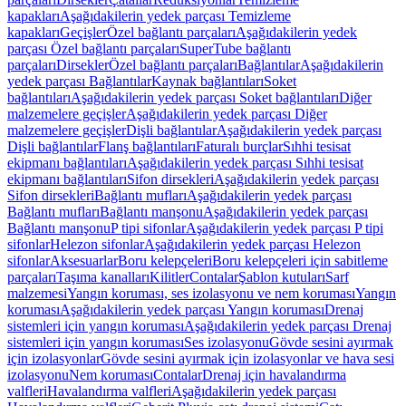
kapakları
Aşağıdakilerin yedek parçası Temizleme
kapakları
Geçişler
Özel bağlantı parçaları
Aşağıdakilerin yedek
parçası Özel bağlantı parçaları
SuperTube bağlantı
parçaları
Dirsekler
Özel bağlantı parçaları
Bağlantılar
Aşağıdakilerin
yedek parçası Bağlantılar
Kaynak bağlantıları
Soket
bağlantıları
Aşağıdakilerin yedek parçası Soket bağlantıları
Diğer
malzemelere geçişler
Aşağıdakilerin yedek parçası Diğer
malzemelere geçişler
Dişli bağlantılar
Aşağıdakilerin yedek parçası
Dişli bağlantılar
Flanş bağlantıları
Faturalı burçlar
Sıhhi tesisat
ekipmanı bağlantıları
Aşağıdakilerin yedek parçası Sıhhi tesisat
ekipmanı bağlantıları
Sifon dirsekleri
Aşağıdakilerin yedek parçası
Sifon dirsekleri
Bağlantı mufları
Aşağıdakilerin yedek parçası
Bağlantı mufları
Bağlantı manşonu
Aşağıdakilerin yedek parçası
Bağlantı manşonu
P tipi sifonlar
Aşağıdakilerin yedek parçası P tipi
sifonlar
Helezon sifonlar
Aşağıdakilerin yedek parçası Helezon
sifonlar
Aksesuarlar
Boru kelepçeleri
Boru kelepçeleri için sabitleme
parçaları
Taşıma kanalları
Kilitler
Contalar
Şablon kutuları
Sarf
malzemesi
Yangın koruması, ses izolasyonu ve nem koruması
Yangın
koruması
Aşağıdakilerin yedek parçası Yangın koruması
Drenaj
sistemleri için yangın koruması
Aşağıdakilerin yedek parçası Drenaj
sistemleri için yangın koruması
Ses izolasyonu
Gövde sesini ayırmak
için izolasyonlar
Gövde sesini ayırmak için izolasyonlar ve hava sesi
izolasyonu
Nem koruması
Contalar
Drenaj için havalandırma
valfleri
Havalandırma valfleri
Aşağıdakilerin yedek parçası