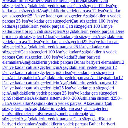
Havalandırma valfleri
Geberit Pluvia çatı drenaj sistemi
Çatı
süzgeçleri
Aşağıdakilerin yedek parçası Çatı süzgeçleri
12 l/sn'ye
kadar çatı süzgeçleri
Aşağıdakilerin yedek parçası 12 l/sn'ye kadar
çatı süzgeçleri
25 l/sn'ye kadar çatı süzgeçleri
Aşağıdakilerin yedek
parçası 25 l/sn'ye kadar çatı süzgeçleri
Çatı süzgeçleri 100 l/sn'ye
kadar
Aşağıdakilerin yedek parçası Çatı süzgeçleri 100 l/sn'ye
kadar
Dere tipi için çatı süzgeçleri
Aşağıdakilerin yedek parçası Dere
tipi için çatı süzgeçleri
12 l/sn'ye kadar çatı süzgeçleri
Aşağıdakilerin
yedek parçası 12 l/sn'ye kadar çatı süzgeçleri
25 l/sn'ye kadar çatı
süzgeçleri
Aşağıdakilerin yedek parçası 25 l/sn'ye kadar çatı
süzgeçleri
Çatı süzgeçleri 100 l/sn'ye kadar
Aşağıdakilerin yedek
parçası Çatı süzgeçleri 100 l/sn'ye kadar
Buhar bariyeri
elemanları
Aşağıdakilerin yedek parçası Buhar bariyeri elemanları
12
l/sn'ye kadar çatı süzgeçleri için
Aşağıdakilerin yedek parçası 12
l/sn'ye kadar çatı süzgeçleri için
25 l/sn'ye kadar çatı süzgeçleri
için
Acil taşmalıklar
Aşağıdakilerin yedek parçası Acil taşmalıklar
12
l/sn'ye kadar çatı süzgeçleri için
Aşağıdakilerin yedek parçası 12
l/sn'ye kadar çatı süzgeçleri için
25 l/sn'ye kadar çatı süzgeçleri
için
Aşağıdakilerin yedek parçası 25 l/sn'ye kadar çatı süzgeçleri
için
Sabitlemeler
Askılama sistemi d40–200
Askılama sistemi d250–
315
Aksesuarlar
Aşağıdakilerin yedek parçası Aksesuarlar
Çatı
süzgeçleri için
Aşağıdakilerin yedek parçası Çatı süzgeçleri
için
Sabitlemeler için
Konvansiyonel çatı drenajı
Çatı
süzgeçleri
Aşağıdakilerin yedek parçası Çatı süzgeçleri
Buhar
bariyeri elemanları
Aşağıdakilerin yedek parçası Buhar bariyeri