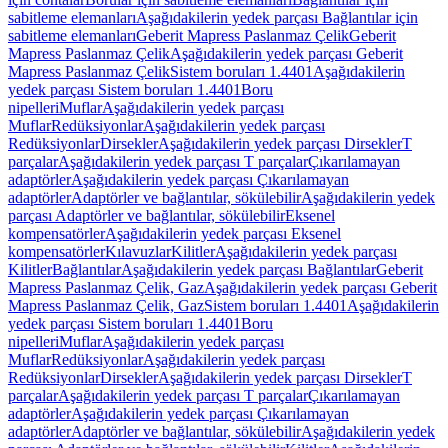
sabitleme elemanları
Aşağıdakilerin yedek parçası Bağlantılar için
sabitleme elemanları
Geberit Mapress Paslanmaz Çelik
Geberit
Mapress Paslanmaz Çelik
Aşağıdakilerin yedek parçası Geberit
Mapress Paslanmaz Çelik
Sistem boruları 1.4401
Aşağıdakilerin
yedek parçası Sistem boruları 1.4401
Boru
nipelleri
Muflar
Aşağıdakilerin yedek parçası
Muflar
Redüksiyonlar
Aşağıdakilerin yedek parçası
Redüksiyonlar
Dirsekler
Aşağıdakilerin yedek parçası Dirsekler
T
parçalar
Aşağıdakilerin yedek parçası T parçalar
Çıkarılamayan
adaptörler
Aşağıdakilerin yedek parçası Çıkarılamayan
adaptörler
Adaptörler ve bağlantılar, sökülebilir
Aşağıdakilerin yedek
parçası Adaptörler ve bağlantılar, sökülebilir
Eksenel
kompensatörler
Aşağıdakilerin yedek parçası Eksenel
kompensatörler
Kılavuzlar
Kilitler
Aşağıdakilerin yedek parçası
Kilitler
Bağlantılar
Aşağıdakilerin yedek parçası Bağlantılar
Geberit
Mapress Paslanmaz Çelik, Gaz
Aşağıdakilerin yedek parçası Geberit
Mapress Paslanmaz Çelik, Gaz
Sistem boruları 1.4401
Aşağıdakilerin
yedek parçası Sistem boruları 1.4401
Boru
nipelleri
Muflar
Aşağıdakilerin yedek parçası
Muflar
Redüksiyonlar
Aşağıdakilerin yedek parçası
Redüksiyonlar
Dirsekler
Aşağıdakilerin yedek parçası Dirsekler
T
parçalar
Aşağıdakilerin yedek parçası T parçalar
Çıkarılamayan
adaptörler
Aşağıdakilerin yedek parçası Çıkarılamayan
adaptörler
Adaptörler ve bağlantılar, sökülebilir
Aşağıdakilerin yedek