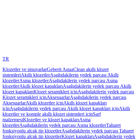
TR
Klozetler ve pisuvarlar
Geberit AquaClean akıllı klozet
sistemleri
Akıllı klozetler
Aşağıdakilerin yedek parçası Akıllı
klozetler
Asma klozetler
Aşağıdakilerin yedek parçası Asma
klozetler
Akıllı klozet kapakları
Aşağıdakilerin yedek parçası Akıllı
klozet kapakları
Klozet seramikleri için
Aşağıdakilerin yedek parçası
Klozet seramikleri için
Aksesuarlar
Aşağıdakilerin yedek parçası
Aksesuarlar
Akıllı klozetler için
Akıllı klozet kapakları
için
Aşağıdakilerin yedek parçası Akıllı klozet kapakları için
Akıllı
klozetler ve komple akıllı klozet sistemleri için
Sarf
malzemesi
Klozetler ve klozet kapakları
Asma
klozetler
Aşağıdakilerin yedek parçası Asma klozetler
Taharet
fonksiyonlu alçak tip klozetler
Aşağıdakilerin yedek parçası Taharet
fonksiyonlu alçak tip klozetler
Klozet kapakları
Aşağıdakilerin yedek