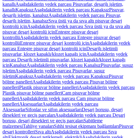
kanallı
Aşağıdakilerin yedek parçası Pisuvarlar, deşarjlı işletim,
kanallı
Kapaksız
Aşağıdakilerin yedek parçası Kapaksız
Pisuvar,
deşarjlı işletim, kanalsız
Aşağıdakilerin yedek parçası Pisuvar,
deşarjlı işletim, kanalsız
Sıva üstü ya da sıva altı pisuvar deşarj
kontrolü için
Aşağıdakilerin yedek parçası Sıva üstü ya da sıva altı
pisuvar deşarj kontrolü için
Entegre pisuvar deşarj
kontrollü
Aşağıdakilerin yedek parçası Entegre pisuvar deşarj
kontrollü
Entegre pisuvar deşarj kontrolü için
Aşağıdakilerin yedek
parçası Entegre pisuvar deşarj kontrolü için
Deşarjlı işletimli
pisuvarlar, klozet kapaklı/klozet kapağı için
Aşağıdakilerin yedek
parçası Deşarjlı işletimli pisuvarlar, klozet kapaklı/klozet kapağı
için
Kanalsız
Aşağıdakilerin yedek parçası Kanalsız
Pisuvarlar, susuz
işletim
Aşağıdakilerin yedek parçası Pisuvarlar, susuz
işletim
Kapaksız
Aşağıdakilerin yedek parçası Kapaksız
Pisuvar
bölme panelleri
Aşağıdakilerin yedek parçası Pisuvar bölme
panelleri
Plastik pisuvar bölme panelleri
Aşağıdakilerin yedek parçası
Plastik pisuvar bölme panelleri
Cam pisuvar bölme
panelleri
Aşağıdakilerin yedek parçası Cam pisuvar bölme
panelleri
Aksesuarlar
Aşağıdakilerin yedek parçası
Aksesuarlar
Sifonlar ve sifon aksesuarları
Deşarj borusu, deşarj
dirsekleri ve geçiş parçaları
Aşağıdakilerin yedek parçası Deşarj
borusu, deşarj dirsekleri ve geçiş parçaları
Sabitleme
malzemesi
Tahliye vanaları
Sıhhi tesisat ekipmanı bağlantıları
Pisuvar
deşarj kontrolleri
Sıva altı
Aşağıdakilerin yedek parçası Sıva
altı
Elektronik deşarj tetiklemeli, elektrikli
Aşağıdakilerin yedek