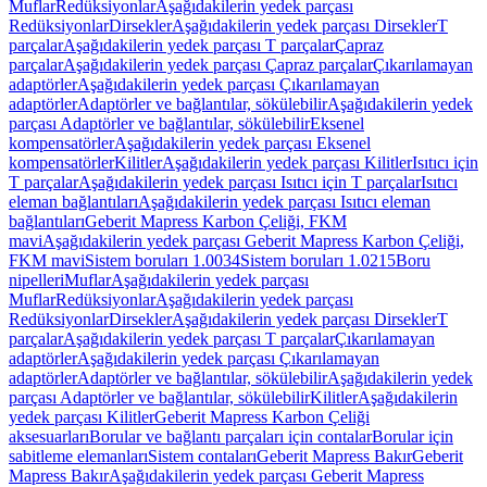
Muflar
Redüksiyonlar
Aşağıdakilerin yedek parçası
Redüksiyonlar
Dirsekler
Aşağıdakilerin yedek parçası Dirsekler
T
parçalar
Aşağıdakilerin yedek parçası T parçalar
Çapraz
parçalar
Aşağıdakilerin yedek parçası Çapraz parçalar
Çıkarılamayan
adaptörler
Aşağıdakilerin yedek parçası Çıkarılamayan
adaptörler
Adaptörler ve bağlantılar, sökülebilir
Aşağıdakilerin yedek
parçası Adaptörler ve bağlantılar, sökülebilir
Eksenel
kompensatörler
Aşağıdakilerin yedek parçası Eksenel
kompensatörler
Kilitler
Aşağıdakilerin yedek parçası Kilitler
Isıtıcı için
T parçalar
Aşağıdakilerin yedek parçası Isıtıcı için T parçalar
Isıtıcı
eleman bağlantıları
Aşağıdakilerin yedek parçası Isıtıcı eleman
bağlantıları
Geberit Mapress Karbon Çeliği, FKM
mavi
Aşağıdakilerin yedek parçası Geberit Mapress Karbon Çeliği,
FKM mavi
Sistem boruları 1.0034
Sistem boruları 1.0215
Boru
nipelleri
Muflar
Aşağıdakilerin yedek parçası
Muflar
Redüksiyonlar
Aşağıdakilerin yedek parçası
Redüksiyonlar
Dirsekler
Aşağıdakilerin yedek parçası Dirsekler
T
parçalar
Aşağıdakilerin yedek parçası T parçalar
Çıkarılamayan
adaptörler
Aşağıdakilerin yedek parçası Çıkarılamayan
adaptörler
Adaptörler ve bağlantılar, sökülebilir
Aşağıdakilerin yedek
parçası Adaptörler ve bağlantılar, sökülebilir
Kilitler
Aşağıdakilerin
yedek parçası Kilitler
Geberit Mapress Karbon Çeliği
aksesuarları
Borular ve bağlantı parçaları için contalar
Borular için
sabitleme elemanları
Sistem contaları
Geberit Mapress Bakır
Geberit
Mapress Bakır
Aşağıdakilerin yedek parçası Geberit Mapress