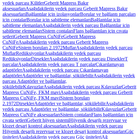
yedek parçası Kilitler
Geberit Mapress Bakır
aksesuarları
Aşağıdakilerin yedek parçası Geberit Mapress Bakır
aksesuarları
Bağlantılar için izolasyonlar
Borular ve bağlantı parçaları
için contalar
Borular için sabitleme elemanları
Bağlantılar için
sabitleme elemanları
Aşağıdakilerin yedek parçası Bağlantılar için
sabitleme elemanları
Sistem contaları
Flanş bağlantıları için cıvata
setleri
Geberit Mapress CuNiFe
Geberit Mapress
CuNiFe
Aşağıdakilerin yedek parçası Geberit Mapress
CuNiFe
Sistem boruları 2.1972
Muflar
Aşağıdakilerin yedek parçası
Muflar
Redüksiyonlar
Aşağıdakilerin yedek parçası
Redüksiyonlar
Dirsekler
Aşağıdakilerin yedek parçası Dirsekler
T
parçalar
Aşağıdakilerin yedek parçası T parçalar
Çıkarılamayan
adaptörler
Aşağıdakilerin yedek parçası Çıkarılamayan
adaptörler
Adaptörler ve bağlantılar, sökülebilir
Aşağıdakilerin yedek
parçası Adaptörler ve bağlantılar,
sökülebilir
Kılavuzlar
Aşağıdakilerin yedek parçası Kılavuzlar
Geberit
Mapress CuNiFe, FKM mavi
Aşağıdakilerin yedek parçası Geberit
Mapress CuNiFe, FKM mavi
Sistem boruları
2.1972
Dirsekler
Adaptörler ve bağlantılar, sökülebilir
Aşağıdakilerin
yedek parçası Adaptörler ve bağlantılar, sökülebilir
Kılavuzlar
Geberit
Mapress CuNiFe aksesuarları
Sistem contaları
Flanş bağlantıları için
cıvata setleri
Geberit hijyen sistemi
Hijyenik deşarjlı rezervuar ve
klozet deşarj kontrol aksesuarları
Aşağıdakilerin yedek parçası
Hijyenik deşarjlı rezervuar ve klozet deşarj kontrol aksesuarları
Güç
üniteleri
Aşağıdakilerin yedek parçası Güç üniteleri
Ağ