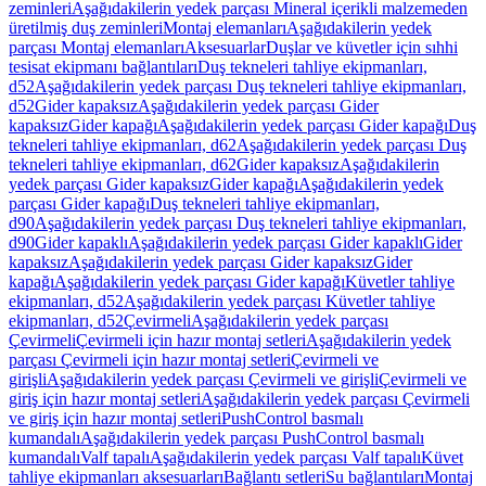
zeminleri
Aşağıdakilerin yedek parçası Mineral içerikli malzemeden
üretilmiş duş zeminleri
Montaj elemanları
Aşağıdakilerin yedek
parçası Montaj elemanları
Aksesuarlar
Duşlar ve küvetler için sıhhi
tesisat ekipmanı bağlantıları
Duş tekneleri tahliye ekipmanları,
d52
Aşağıdakilerin yedek parçası Duş tekneleri tahliye ekipmanları,
d52
Gider kapaksız
Aşağıdakilerin yedek parçası Gider
kapaksız
Gider kapağı
Aşağıdakilerin yedek parçası Gider kapağı
Duş
tekneleri tahliye ekipmanları, d62
Aşağıdakilerin yedek parçası Duş
tekneleri tahliye ekipmanları, d62
Gider kapaksız
Aşağıdakilerin
yedek parçası Gider kapaksız
Gider kapağı
Aşağıdakilerin yedek
parçası Gider kapağı
Duş tekneleri tahliye ekipmanları,
d90
Aşağıdakilerin yedek parçası Duş tekneleri tahliye ekipmanları,
d90
Gider kapaklı
Aşağıdakilerin yedek parçası Gider kapaklı
Gider
kapaksız
Aşağıdakilerin yedek parçası Gider kapaksız
Gider
kapağı
Aşağıdakilerin yedek parçası Gider kapağı
Küvetler tahliye
ekipmanları, d52
Aşağıdakilerin yedek parçası Küvetler tahliye
ekipmanları, d52
Çevirmeli
Aşağıdakilerin yedek parçası
Çevirmeli
Çevirmeli için hazır montaj setleri
Aşağıdakilerin yedek
parçası Çevirmeli için hazır montaj setleri
Çevirmeli ve
girişli
Aşağıdakilerin yedek parçası Çevirmeli ve girişli
Çevirmeli ve
giriş için hazır montaj setleri
Aşağıdakilerin yedek parçası Çevirmeli
ve giriş için hazır montaj setleri
PushControl basmalı
kumandalı
Aşağıdakilerin yedek parçası PushControl basmalı
kumandalı
Valf tapalı
Aşağıdakilerin yedek parçası Valf tapalı
Küvet
tahliye ekipmanları aksesuarları
Bağlantı setleri
Su bağlantıları
Montaj