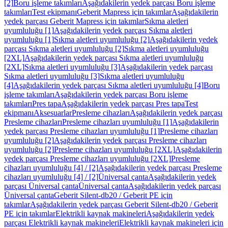
[2]
Boru işleme takımları
Aşağıdakilerin yedek parçası Boru işleme
takımları
Test ekipmanı
Geberit Mapress için takımlar
Aşağıdakilerin
yedek parçası Geberit Mapress için takımlar
Sıkma aletleri
uyumluluğu [1]
Aşağıdakilerin yedek parçası Sıkma aletleri
uyumluluğu [1]
Sıkma aletleri uyumluluğu [2]
Aşağıdakilerin yedek
parçası Sıkma aletleri uyumluluğu [2]
Sıkma aletleri uyumluluğu
[2XL]
Aşağıdakilerin yedek parçası Sıkma aletleri uyumluluğu
[2XL]
Sıkma aletleri uyumluluğu [3]
Aşağıdakilerin yedek parçası
Sıkma aletleri uyumluluğu [3]
Sıkma aletleri uyumluluğu
[4]
Aşağıdakilerin yedek parçası Sıkma aletleri uyumluluğu [4]
Boru
işleme takımları
Aşağıdakilerin yedek parçası Boru işleme
takımları
Pres tapa
Aşağıdakilerin yedek parçası Pres tapa
Test
ekipmanı
Aksesuarlar
Presleme cihazları
Aşağıdakilerin yedek parçası
Presleme cihazları
Presleme cihazları uyumluluğu [1]
Aşağıdakilerin
yedek parçası Presleme cihazları uyumluluğu [1]
Presleme cihazları
uyumluluğu [2]
Aşağıdakilerin yedek parçası Presleme cihazları
uyumluluğu [2]
Presleme cihazları uyumluluğu [2XL]
Aşağıdakilerin
yedek parçası Presleme cihazları uyumluluğu [2XL]
Presleme
cihazları uyumluluğu [4] / [2]
Aşağıdakilerin yedek parçası Presleme
cihazları uyumluluğu [4] / [2]
Üniversal çanta
Aşağıdakilerin yedek
parçası Üniversal çanta
Üniversal çanta
Aşağıdakilerin yedek parçası
Üniversal çanta
Geberit Silent-db20 / Geberit PE için
takımlar
Aşağıdakilerin yedek parçası Geberit Silent-db20 / Geberit
PE için takımlar
Elektrikli kaynak makineleri
Aşağıdakilerin yedek
parçası Elektrikli kaynak makineleri
Elektrikli kaynak makineleri için