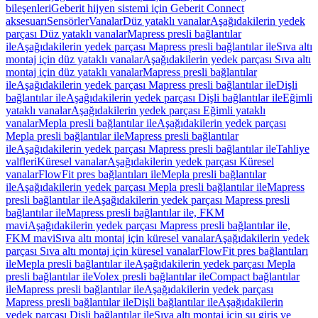
bileşenleri
Geberit hijyen sistemi için Geberit Connect
aksesuarı
Sensörler
Vanalar
Düz yataklı vanalar
Aşağıdakilerin yedek
parçası Düz yataklı vanalar
Mapress presli bağlantılar
ile
Aşağıdakilerin yedek parçası Mapress presli bağlantılar ile
Sıva altı
montaj için düz yataklı vanalar
Aşağıdakilerin yedek parçası Sıva altı
montaj için düz yataklı vanalar
Mapress presli bağlantılar
ile
Aşağıdakilerin yedek parçası Mapress presli bağlantılar ile
Dişli
bağlantılar ile
Aşağıdakilerin yedek parçası Dişli bağlantılar ile
Eğimli
yataklı vanalar
Aşağıdakilerin yedek parçası Eğimli yataklı
vanalar
Mepla presli bağlantılar ile
Aşağıdakilerin yedek parçası
Mepla presli bağlantılar ile
Mapress presli bağlantılar
ile
Aşağıdakilerin yedek parçası Mapress presli bağlantılar ile
Tahliye
valfleri
Küresel vanalar
Aşağıdakilerin yedek parçası Küresel
vanalar
FlowFit pres bağlantıları ile
Mepla presli bağlantılar
ile
Aşağıdakilerin yedek parçası Mepla presli bağlantılar ile
Mapress
presli bağlantılar ile
Aşağıdakilerin yedek parçası Mapress presli
bağlantılar ile
Mapress presli bağlantılar ile, FKM
mavi
Aşağıdakilerin yedek parçası Mapress presli bağlantılar ile,
FKM mavi
Sıva altı montaj için küresel vanalar
Aşağıdakilerin yedek
parçası Sıva altı montaj için küresel vanalar
FlowFit pres bağlantıları
ile
Mepla presli bağlantılar ile
Aşağıdakilerin yedek parçası Mepla
presli bağlantılar ile
Volex presli bağlantılar ile
Compact bağlantılar
ile
Mapress presli bağlantılar ile
Aşağıdakilerin yedek parçası
Mapress presli bağlantılar ile
Dişli bağlantılar ile
Aşağıdakilerin
yedek parçası Dişli bağlantılar ile
Sıva altı montaj için su giriş ve