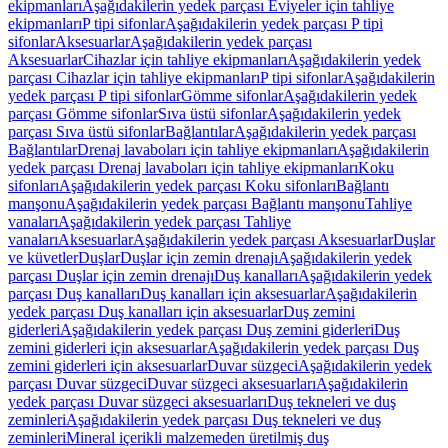
ekipmanları
Aşağıdakilerin yedek parçası Eviyeler için tahliye
ekipmanları
P tipi sifonlar
Aşağıdakilerin yedek parçası P tipi
sifonlar
Aksesuarlar
Aşağıdakilerin yedek parçası
Aksesuarlar
Cihazlar için tahliye ekipmanları
Aşağıdakilerin yedek
parçası Cihazlar için tahliye ekipmanları
P tipi sifonlar
Aşağıdakilerin
yedek parçası P tipi sifonlar
Gömme sifonlar
Aşağıdakilerin yedek
parçası Gömme sifonlar
Sıva üstü sifonlar
Aşağıdakilerin yedek
parçası Sıva üstü sifonlar
Bağlantılar
Aşağıdakilerin yedek parçası
Bağlantılar
Drenaj lavaboları için tahliye ekipmanları
Aşağıdakilerin
yedek parçası Drenaj lavaboları için tahliye ekipmanları
Koku
sifonları
Aşağıdakilerin yedek parçası Koku sifonları
Bağlantı
manşonu
Aşağıdakilerin yedek parçası Bağlantı manşonu
Tahliye
vanaları
Aşağıdakilerin yedek parçası Tahliye
vanaları
Aksesuarlar
Aşağıdakilerin yedek parçası Aksesuarlar
Duşlar
ve küvetler
Duşlar
Duşlar için zemin drenajı
Aşağıdakilerin yedek
parçası Duşlar için zemin drenajı
Duş kanalları
Aşağıdakilerin yedek
parçası Duş kanalları
Duş kanalları için aksesuarlar
Aşağıdakilerin
yedek parçası Duş kanalları için aksesuarlar
Duş zemini
giderleri
Aşağıdakilerin yedek parçası Duş zemini giderleri
Duş
zemini giderleri için aksesuarlar
Aşağıdakilerin yedek parçası Duş
zemini giderleri için aksesuarlar
Duvar süzgeci
Aşağıdakilerin yedek
parçası Duvar süzgeci
Duvar süzgeci aksesuarları
Aşağıdakilerin
yedek parçası Duvar süzgeci aksesuarları
Duş tekneleri ve duş
zeminleri
Aşağıdakilerin yedek parçası Duş tekneleri ve duş
zeminleri
Mineral içerikli malzemeden üretilmiş duş