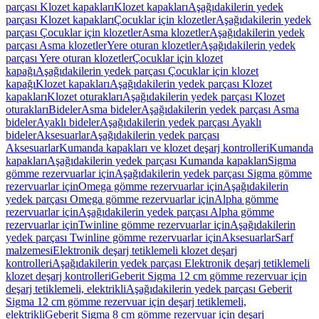
parçası Klozet kapakları
Klozet kapakları
Aşağıdakilerin yedek
parçası Klozet kapakları
Çocuklar için klozetler
Aşağıdakilerin yedek
parçası Çocuklar için klozetler
Asma klozetler
Aşağıdakilerin yedek
parçası Asma klozetler
Yere oturan klozetler
Aşağıdakilerin yedek
parçası Yere oturan klozetler
Çocuklar için klozet
kapağı
Aşağıdakilerin yedek parçası Çocuklar için klozet
kapağı
Klozet kapakları
Aşağıdakilerin yedek parçası Klozet
kapakları
Klozet oturakları
Aşağıdakilerin yedek parçası Klozet
oturakları
Bideler
Asma bideler
Aşağıdakilerin yedek parçası Asma
bideler
Ayaklı bideler
Aşağıdakilerin yedek parçası Ayaklı
bideler
Aksesuarlar
Aşağıdakilerin yedek parçası
Aksesuarlar
Kumanda kapakları ve klozet deşarj kontrolleri
Kumanda
kapakları
Aşağıdakilerin yedek parçası Kumanda kapakları
Sigma
gömme rezervuarlar için
Aşağıdakilerin yedek parçası Sigma gömme
rezervuarlar için
Omega gömme rezervuarlar için
Aşağıdakilerin
yedek parçası Omega gömme rezervuarlar için
Alpha gömme
rezervuarlar için
Aşağıdakilerin yedek parçası Alpha gömme
rezervuarlar için
Twinline gömme rezervuarlar için
Aşağıdakilerin
yedek parçası Twinline gömme rezervuarlar için
Aksesuarlar
Sarf
malzemesi
Elektronik deşarj tetiklemeli klozet deşarj
kontrolleri
Aşağıdakilerin yedek parçası Elektronik deşarj tetiklemeli
klozet deşarj kontrolleri
Geberit Sigma 12 cm gömme rezervuar için
deşarj tetiklemeli, elektrikli
Aşağıdakilerin yedek parçası Geberit
Sigma 12 cm gömme rezervuar için deşarj tetiklemeli,
elektrikli
Geberit Sigma 8 cm gömme rezervuar için deşarj