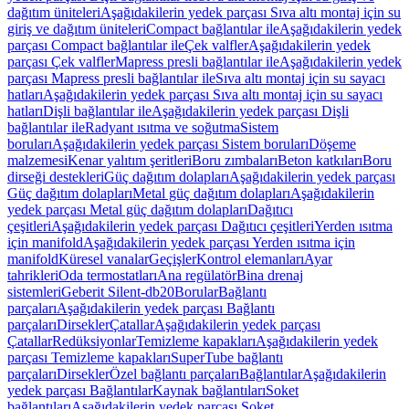
dağıtım üniteleri
Aşağıdakilerin yedek parçası Sıva altı montaj için su
giriş ve dağıtım üniteleri
Compact bağlantılar ile
Aşağıdakilerin yedek
parçası Compact bağlantılar ile
Çek valfler
Aşağıdakilerin yedek
parçası Çek valfler
Mapress presli bağlantılar ile
Aşağıdakilerin yedek
parçası Mapress presli bağlantılar ile
Sıva altı montaj için su sayacı
hatları
Aşağıdakilerin yedek parçası Sıva altı montaj için su sayacı
hatları
Dişli bağlantılar ile
Aşağıdakilerin yedek parçası Dişli
bağlantılar ile
Radyant ısıtma ve soğutma
Sistem
boruları
Aşağıdakilerin yedek parçası Sistem boruları
Döşeme
malzemesi
Kenar yalıtım şeritleri
Boru zımbaları
Beton katkıları
Boru
dirseği destekleri
Güç dağıtım dolapları
Aşağıdakilerin yedek parçası
Güç dağıtım dolapları
Metal güç dağıtım dolapları
Aşağıdakilerin
yedek parçası Metal güç dağıtım dolapları
Dağıtıcı
çeşitleri
Aşağıdakilerin yedek parçası Dağıtıcı çeşitleri
Yerden ısıtma
için manifold
Aşağıdakilerin yedek parçası Yerden ısıtma için
manifold
Küresel vanalar
Geçişler
Kontrol elemanları
Ayar
tahrikleri
Oda termostatları
Ana regülatör
Bina drenaj
sistemleri
Geberit Silent-db20
Borular
Bağlantı
parçaları
Aşağıdakilerin yedek parçası Bağlantı
parçaları
Dirsekler
Çatallar
Aşağıdakilerin yedek parçası
Çatallar
Redüksiyonlar
Temizleme kapakları
Aşağıdakilerin yedek
parçası Temizleme kapakları
SuperTube bağlantı
parçaları
Dirsekler
Özel bağlantı parçaları
Bağlantılar
Aşağıdakilerin
yedek parçası Bağlantılar
Kaynak bağlantıları
Soket
bağlantıları
Aşağıdakilerin yedek parçası Soket