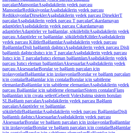
parçaları
Manşonlar
Aşağıdakilerin yedek parçası
Manşonlar
Redüksiyonlar
Aşağıdakilerin yedek parçası
Redüksiyonlar
Dirsekler
Aşağıdakilerin yedek parçası Dirsekler
T
parçalar
Aşağıdakilerin yedek parçası T parçalar
Çıkarılamayan
adaptörler
Aşağıdakilerin yedek parçası Çıkarılamayan
adaptörler
Adaptörler ve bağlantılar, sökülebilir
Aşağıdakilerin yedek
parçası Adaptörler ve bağlantılar, sökülebilir
Kilitler
Aşağıdakilerin
yedek parçası Kilitler
Bağlantılar
Aşağıdakilerin yedek parçası
Bağlantılar
Dişli bağlantılı dağıtıcı
Aşağıdakilerin yedek parçası Dişli
bağlantılı dağıtıcı
Isıtıcı için T parçalar
Aşağıdakilerin yedek parçası
Isıtıcı için T parçalar
Isıtıcı eleman bağlantıları
Aşağıdakilerin yedek
parçası Isıtıcı eleman bağlantıları
Aksesuarlar
Aşağıdakilerin yedek
parçası Aksesuarlar
Borular ve bağlantı parçaları için
izolasyonlar
Bağlantılar için izolasyonlar
Borular ve bağlantı parçaları
için contalar
Bağlantılar için contalar
Borular için sabitleme
elemanları
Bağlantılar için sabitleme elemanları
Aşağıdakilerin yedek
parçası Bağlantılar için sabitleme elemanları
Sistem contaları
Flanş
bağlantıları için cıvata setleri
Geberit Volex
Isıtma sistem boruları
SL
Bağlantı parçaları
Aşağıdakilerin yedek parçası Bağlantı
parçaları
Adaptörler ve bağlantılar,
sökülebilir
Bağlantılar
Aşağıdakilerin yedek parçası Bağlantılar
Dişli
bağlantılı dağıtıcı
Aksesuarlar
Aşağıdakilerin yedek parçası
Aksesuarlar
Borular ve bağlantı parçaları için izolasyonlar
Bağlantılar
için izolasyonlar
Borular ve bağlantı parçaları için contalar
Bağlantılar
için contalar
Borular için sabitleme elemanları
Bağlantılar için