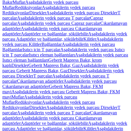
Bakır
Muflar
Aşağıdakilerin yedek parçası
Muflar
Redüksiyonlar
Aşağıdakilerin yedek parçası
Redüksiyonlar
Dirsekler
Aşağıdakilerin yedek parçası Dirsekler
T
parçalar
Aşağıdakilerin yedek parçası T parçalar
Çapraz
parçalar
Aşağıdakilerin yedek parçası Çapraz parçalar
Çıkarılamayan
adaptörler
Aşağıdakilerin yedek parçası Çıkarılamayan
adaptörler
Adaptörler ve bağlantılar, sökülebilir
Aşağıdakilerin yedek
parçası Adaptörler ve bağlantılar, sökülebilir
Kilitler
Aşağıdakilerin
yedek parçası Kilitler
Bağlantılar
Aşağıdakilerin yedek parçası
Bağlantılar
Isıtıcı için T parçalar
Aşağıdakilerin yedek parçası Isıtıcı
için T parçalar
Isıtıcı eleman bağlantıları
Aşağıdakilerin yedek parçası
Isıtıcı eleman bağlantıları
Geberit Mapress Bakır, krom
kaplı
Dirsekler
Geberit Mapress Bakır, Gaz
Aşağıdakilerin yedek
parçası Geberit Mapress Bakır, Gaz
Dirsekler
Aşağıdakilerin yedek
parçası Dirsekler
T parçalar
Aşağıdakilerin yedek parçası T
parçalar
Çıkarılamayan adaptörler
Aşağıdakilerin yedek parçası
Çıkarılamayan adaptörler
Geberit Mapress Bakır, FKM
mavi
Aşağıdakilerin yedek parçası Geberit Mapress Bakır, FKM
mavi
Muflar
Aşağıdakilerin yedek parçası
Muflar
Redüksiyonlar
Aşağıdakilerin yedek parçası
Redüksiyonlar
Dirsekler
Aşağıdakilerin yedek parçası Dirsekler
T
parçalar
Aşağıdakilerin yedek parçası T parçalar
Çıkarılamayan
adaptörler
Aşağıdakilerin yedek parçası Çıkarılamayan
adaptörler
Adaptörler ve bağlantılar, sökülebilir
Aşağıdakilerin yedek
parçası Adaptörler ve bağlantılar, sökülebilir
Kilitler
Aşağıdakilerin