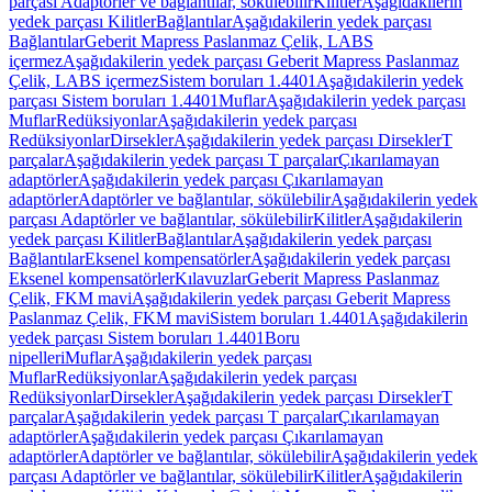
parçası Adaptörler ve bağlantılar, sökülebilir
Kilitler
Aşağıdakilerin
yedek parçası Kilitler
Bağlantılar
Aşağıdakilerin yedek parçası
Bağlantılar
Geberit Mapress Paslanmaz Çelik, LABS
içermez
Aşağıdakilerin yedek parçası Geberit Mapress Paslanmaz
Çelik, LABS içermez
Sistem boruları 1.4401
Aşağıdakilerin yedek
parçası Sistem boruları 1.4401
Muflar
Aşağıdakilerin yedek parçası
Muflar
Redüksiyonlar
Aşağıdakilerin yedek parçası
Redüksiyonlar
Dirsekler
Aşağıdakilerin yedek parçası Dirsekler
T
parçalar
Aşağıdakilerin yedek parçası T parçalar
Çıkarılamayan
adaptörler
Aşağıdakilerin yedek parçası Çıkarılamayan
adaptörler
Adaptörler ve bağlantılar, sökülebilir
Aşağıdakilerin yedek
parçası Adaptörler ve bağlantılar, sökülebilir
Kilitler
Aşağıdakilerin
yedek parçası Kilitler
Bağlantılar
Aşağıdakilerin yedek parçası
Bağlantılar
Eksenel kompensatörler
Aşağıdakilerin yedek parçası
Eksenel kompensatörler
Kılavuzlar
Geberit Mapress Paslanmaz
Çelik, FKM mavi
Aşağıdakilerin yedek parçası Geberit Mapress
Paslanmaz Çelik, FKM mavi
Sistem boruları 1.4401
Aşağıdakilerin
yedek parçası Sistem boruları 1.4401
Boru
nipelleri
Muflar
Aşağıdakilerin yedek parçası
Muflar
Redüksiyonlar
Aşağıdakilerin yedek parçası
Redüksiyonlar
Dirsekler
Aşağıdakilerin yedek parçası Dirsekler
T
parçalar
Aşağıdakilerin yedek parçası T parçalar
Çıkarılamayan
adaptörler
Aşağıdakilerin yedek parçası Çıkarılamayan
adaptörler
Adaptörler ve bağlantılar, sökülebilir
Aşağıdakilerin yedek
parçası Adaptörler ve bağlantılar, sökülebilir
Kilitler
Aşağıdakilerin