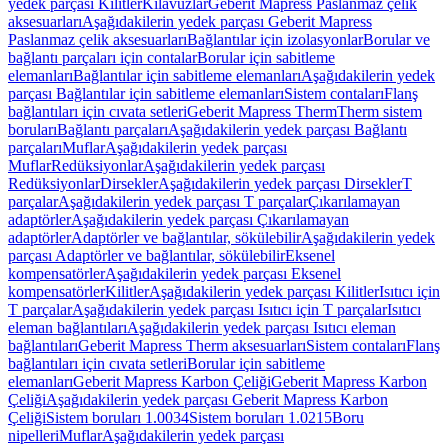
yedek parçası Kilitler
Kılavuzlar
Geberit Mapress Paslanmaz çelik
aksesuarları
Aşağıdakilerin yedek parçası Geberit Mapress
Paslanmaz çelik aksesuarları
Bağlantılar için izolasyonlar
Borular ve
bağlantı parçaları için contalar
Borular için sabitleme
elemanları
Bağlantılar için sabitleme elemanları
Aşağıdakilerin yedek
parçası Bağlantılar için sabitleme elemanları
Sistem contaları
Flanş
bağlantıları için cıvata setleri
Geberit Mapress Therm
Therm sistem
boruları
Bağlantı parçaları
Aşağıdakilerin yedek parçası Bağlantı
parçaları
Muflar
Aşağıdakilerin yedek parçası
Muflar
Redüksiyonlar
Aşağıdakilerin yedek parçası
Redüksiyonlar
Dirsekler
Aşağıdakilerin yedek parçası Dirsekler
T
parçalar
Aşağıdakilerin yedek parçası T parçalar
Çıkarılamayan
adaptörler
Aşağıdakilerin yedek parçası Çıkarılamayan
adaptörler
Adaptörler ve bağlantılar, sökülebilir
Aşağıdakilerin yedek
parçası Adaptörler ve bağlantılar, sökülebilir
Eksenel
kompensatörler
Aşağıdakilerin yedek parçası Eksenel
kompensatörler
Kilitler
Aşağıdakilerin yedek parçası Kilitler
Isıtıcı için
T parçalar
Aşağıdakilerin yedek parçası Isıtıcı için T parçalar
Isıtıcı
eleman bağlantıları
Aşağıdakilerin yedek parçası Isıtıcı eleman
bağlantıları
Geberit Mapress Therm aksesuarları
Sistem contaları
Flanş
bağlantıları için cıvata setleri
Borular için sabitleme
elemanları
Geberit Mapress Karbon Çeliği
Geberit Mapress Karbon
Çeliği
Aşağıdakilerin yedek parçası Geberit Mapress Karbon
Çeliği
Sistem boruları 1.0034
Sistem boruları 1.0215
Boru
nipelleri
Muflar
Aşağıdakilerin yedek parçası