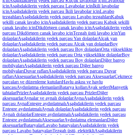
için
Aşağıdakilerin yedek parçası Küçük lavabolar için
Lavabolar
için
Aşağıdakilerin yedek parçası Lavabolar için
İkili lavabolar
için
Aşağıdakilerin yedek parçası İkili lavabolar için
Lavabo
tezgahları
Aşağıdakilerin yedek parçası Lavabo tezgahları
Kabuk
şekilli çanak lavabo için
Aşağıdakilerin yedek parçası Kabuk şekilli
çanak lavabo için
Dikdörtgen çanak lavabo için
Aşağıdakilerin yedek
parçası Dikdörtgen çanak lavabo için
Tezgah üstü lavabo için
Yan
dolaplar
Aşağıdakilerin yedek parçası Yan dolaplar
Alçak yan
dolaplar
Aşağıdakilerin yedek parçası Alçak yan dolaplar
Boy
dolapları
Aşağıdakilerin yedek parçası Boy dolapları
Orta yükseklikte
dolaplar
Aşağıdakilerin yedek parçası Orta yükseklikte dolaplar
Boy
dolapları
Aşağıdakilerin yedek parçası Boy dolapları
Diğer banyo
mobilyaları
Aşağıdakilerin yedek parçası Diğer banyo
mobilyaları
Duvar rafları
Aşağıdakilerin yedek parçası Duvar
rafları
Aksesuarlar
Aşağıdakilerin yedek parçası Aksesuarlar
Çekmece
parçaları ve düzenleme kutuları
Havlu askısı ve havlu
kancası
Aydınlatma elemanları
Batarya kolları
Ayak setleri
Manyetik
tahtalar
Prizler
Aşağıdakilerin yedek parçası Prizler
Diğer
aksesuarlar
Aynalar ve aynalı dolaplar
Ayna
Aşağıdakilerin yedek
parçası Ayna
Entegre aydınlatmalı
Aşağıdakilerin yedek parçası
Entegre aydınlatmalı
Aynalı dolaplar
Aşağıdakilerin yedek parçası
Aynalı dolaplar
Entegre aydınlatmalı
Aşağıdakilerin yedek parçası
Entegre aydınlatmalı
Aksesuarlar
Aydınlatma elemanları
Diğer
aksesuarlar
Bataryalar
Lavabo bataryaları
Aşağıdakilerin yedek
parçası Lavabo bataryaları
Tezgah üstü, elektrikli
Aşağıdakilerin