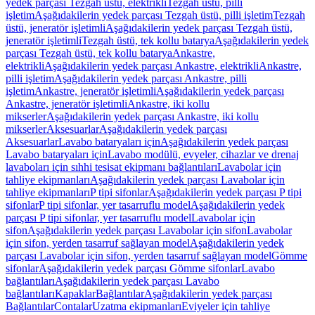
yedek parçası Tezgah üstü, elektrikli
Tezgah üstü, pilli
işletim
Aşağıdakilerin yedek parçası Tezgah üstü, pilli işletim
Tezgah
üstü, jeneratör işletimli
Aşağıdakilerin yedek parçası Tezgah üstü,
jeneratör işletimli
Tezgah üstü, tek kollu batarya
Aşağıdakilerin yedek
parçası Tezgah üstü, tek kollu batarya
Ankastre,
elektrikli
Aşağıdakilerin yedek parçası Ankastre, elektrikli
Ankastre,
pilli işletim
Aşağıdakilerin yedek parçası Ankastre, pilli
işletim
Ankastre, jeneratör işletimli
Aşağıdakilerin yedek parçası
Ankastre, jeneratör işletimli
Ankastre, iki kollu
mikserler
Aşağıdakilerin yedek parçası Ankastre, iki kollu
mikserler
Aksesuarlar
Aşağıdakilerin yedek parçası
Aksesuarlar
Lavabo bataryaları için
Aşağıdakilerin yedek parçası
Lavabo bataryaları için
Lavabo modülü, evyeler, cihazlar ve drenaj
lavaboları için sıhhi tesisat ekipmanı bağlantıları
Lavabolar için
tahliye ekipmanları
Aşağıdakilerin yedek parçası Lavabolar için
tahliye ekipmanları
P tipi sifonlar
Aşağıdakilerin yedek parçası P tipi
sifonlar
P tipi sifonlar, yer tasarruflu model
Aşağıdakilerin yedek
parçası P tipi sifonlar, yer tasarruflu model
Lavabolar için
sifon
Aşağıdakilerin yedek parçası Lavabolar için sifon
Lavabolar
için sifon, yerden tasarruf sağlayan model
Aşağıdakilerin yedek
parçası Lavabolar için sifon, yerden tasarruf sağlayan model
Gömme
sifonlar
Aşağıdakilerin yedek parçası Gömme sifonlar
Lavabo
bağlantıları
Aşağıdakilerin yedek parçası Lavabo
bağlantıları
Kapaklar
Bağlantılar
Aşağıdakilerin yedek parçası
Bağlantılar
Contalar
Uzatma ekipmanları
Eviyeler için tahliye