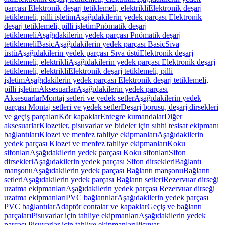
parçası Elektronik deşarj tetiklemeli, elektrikli
Elektronik deşarj
tetiklemeli, pilli işletim
Aşağıdakilerin yedek parçası Elektronik
deşarj tetiklemeli, pilli işletim
Pnömatik deşarj
tetiklemeli
Aşağıdakilerin yedek parçası Pnömatik deşarj
tetiklemeli
Basic
Aşağıdakilerin yedek parçası Basic
Sıva
üstü
Aşağıdakilerin yedek parçası Sıva üstü
Elektronik deşarj
tetiklemeli, elektrikli
Aşağıdakilerin yedek parçası Elektronik deşarj
tetiklemeli, elektrikli
Elektronik deşarj tetiklemeli, pilli
işletim
Aşağıdakilerin yedek parçası Elektronik deşarj tetiklemeli,
pilli işletim
Aksesuarlar
Aşağıdakilerin yedek parçası
Aksesuarlar
Montaj setleri ve yedek setler
Aşağıdakilerin yedek
parçası Montaj setleri ve yedek setler
Deşarj borusu, deşarj dirsekleri
ve geçiş parçaları
Kör kapaklar
Entegre kumandalar
Diğer
aksesuarlar
Klozetler, pisuvarlar ve bideler için sıhhi tesisat ekipmanı
bağlantıları
Klozet ve menfez tahliye ekipmanları
Aşağıdakilerin
yedek parçası Klozet ve menfez tahliye ekipmanları
Koku
sifonları
Aşağıdakilerin yedek parçası Koku sifonları
Sifon
dirsekleri
Aşağıdakilerin yedek parçası Sifon dirsekleri
Bağlantı
manşonu
Aşağıdakilerin yedek parçası Bağlantı manşonu
Bağlantı
setleri
Aşağıdakilerin yedek parçası Bağlantı setleri
Rezervuar dirseği
uzatma ekipmanları
Aşağıdakilerin yedek parçası Rezervuar dirseği
uzatma ekipmanları
PVC bağlantılar
Aşağıdakilerin yedek parçası
PVC bağlantılar
Adaptör contalar ve kapaklar
Geçiş ve bağlantı
parçaları
Pisuvarlar için tahliye ekipmanları
Aşağıdakilerin yedek
parçası Pisuvarlar için tahliye ekipmanları
Pisuvar