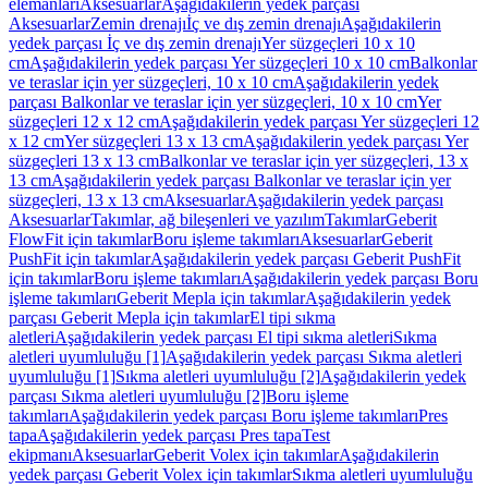
elemanları
Aksesuarlar
Aşağıdakilerin yedek parçası
Aksesuarlar
Zemin drenajı
İç ve dış zemin drenajı
Aşağıdakilerin
yedek parçası İç ve dış zemin drenajı
Yer süzgeçleri 10 x 10
cm
Aşağıdakilerin yedek parçası Yer süzgeçleri 10 x 10 cm
Balkonlar
ve teraslar için yer süzgeçleri, 10 x 10 cm
Aşağıdakilerin yedek
parçası Balkonlar ve teraslar için yer süzgeçleri, 10 x 10 cm
Yer
süzgeçleri 12 x 12 cm
Aşağıdakilerin yedek parçası Yer süzgeçleri 12
x 12 cm
Yer süzgeçleri 13 x 13 cm
Aşağıdakilerin yedek parçası Yer
süzgeçleri 13 x 13 cm
Balkonlar ve teraslar için yer süzgeçleri, 13 x
13 cm
Aşağıdakilerin yedek parçası Balkonlar ve teraslar için yer
süzgeçleri, 13 x 13 cm
Aksesuarlar
Aşağıdakilerin yedek parçası
Aksesuarlar
Takımlar, ağ bileşenleri ve yazılım
Takımlar
Geberit
FlowFit için takımlar
Boru işleme takımları
Aksesuarlar
Geberit
PushFit için takımlar
Aşağıdakilerin yedek parçası Geberit PushFit
için takımlar
Boru işleme takımları
Aşağıdakilerin yedek parçası Boru
işleme takımları
Geberit Mepla için takımlar
Aşağıdakilerin yedek
parçası Geberit Mepla için takımlar
El tipi sıkma
aletleri
Aşağıdakilerin yedek parçası El tipi sıkma aletleri
Sıkma
aletleri uyumluluğu [1]
Aşağıdakilerin yedek parçası Sıkma aletleri
uyumluluğu [1]
Sıkma aletleri uyumluluğu [2]
Aşağıdakilerin yedek
parçası Sıkma aletleri uyumluluğu [2]
Boru işleme
takımları
Aşağıdakilerin yedek parçası Boru işleme takımları
Pres
tapa
Aşağıdakilerin yedek parçası Pres tapa
Test
ekipmanı
Aksesuarlar
Geberit Volex için takımlar
Aşağıdakilerin
yedek parçası Geberit Volex için takımlar
Sıkma aletleri uyumluluğu