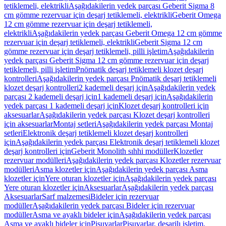
tetiklemeli, elektrikli
Aşağıdakilerin yedek parçası Geberit Sigma 8
cm gömme rezervuar için deşarj tetiklemeli, elektrikli
Geberit Omega
12 cm gömme rezervuar için deşarj tetiklemeli,
elektrikli
Aşağıdakilerin yedek parçası Geberit Omega 12 cm gömme
rezervuar için deşarj tetiklemeli, elektrikli
Geberit Sigma 12 cm
gömme rezervuar için deşarj tetiklemeli, pilli işletim
Aşağıdakilerin
yedek parçası Geberit Sigma 12 cm gömme rezervuar için deşarj
tetiklemeli, pilli işletim
Pnömatik deşarj tetiklemeli klozet deşarj
kontrolleri
Aşağıdakilerin yedek parçası Pnömatik deşarj tetiklemeli
klozet deşarj kontrolleri
2 kademeli deşarj için
Aşağıdakilerin yedek
parçası 2 kademeli deşarj için
1 kademeli deşarj için
Aşağıdakilerin
yedek parçası 1 kademeli deşarj için
Klozet deşarj kontrolleri için
aksesuarlar
Aşağıdakilerin yedek parçası Klozet deşarj kontrolleri
için aksesuarlar
Montaj setleri
Aşağıdakilerin yedek parçası Montaj
setleri
Elektronik deşarj tetiklemeli klozet deşarj kontrolleri
için
Aşağıdakilerin yedek parçası Elektronik deşarj tetiklemeli klozet
deşarj kontrolleri için
Geberit Monolith sıhhi modüller
Klozetler
rezervuar modülleri
Aşağıdakilerin yedek parçası Klozetler rezervuar
modülleri
Asma klozetler için
Aşağıdakilerin yedek parçası Asma
klozetler için
Yere oturan klozetler için
Aşağıdakilerin yedek parçası
Yere oturan klozetler için
Aksesuarlar
Aşağıdakilerin yedek parçası
Aksesuarlar
Sarf malzemesi
Bideler için rezervuar
modüller
Aşağıdakilerin yedek parçası Bideler için rezervuar
modüller
Asma ve ayaklı bideler için
Aşağıdakilerin yedek parçası
Asma ve ayaklı bideler için
Pisuvarlar
Pisuvarlar, deşarjlı işletim,