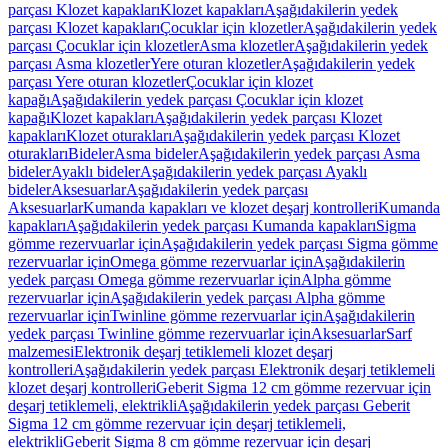
parçası Klozet kapakları
Klozet kapakları
Aşağıdakilerin yedek
parçası Klozet kapakları
Çocuklar için klozetler
Aşağıdakilerin yedek
parçası Çocuklar için klozetler
Asma klozetler
Aşağıdakilerin yedek
parçası Asma klozetler
Yere oturan klozetler
Aşağıdakilerin yedek
parçası Yere oturan klozetler
Çocuklar için klozet
kapağı
Aşağıdakilerin yedek parçası Çocuklar için klozet
kapağı
Klozet kapakları
Aşağıdakilerin yedek parçası Klozet
kapakları
Klozet oturakları
Aşağıdakilerin yedek parçası Klozet
oturakları
Bideler
Asma bideler
Aşağıdakilerin yedek parçası Asma
bideler
Ayaklı bideler
Aşağıdakilerin yedek parçası Ayaklı
bideler
Aksesuarlar
Aşağıdakilerin yedek parçası
Aksesuarlar
Kumanda kapakları ve klozet deşarj kontrolleri
Kumanda
kapakları
Aşağıdakilerin yedek parçası Kumanda kapakları
Sigma
gömme rezervuarlar için
Aşağıdakilerin yedek parçası Sigma gömme
rezervuarlar için
Omega gömme rezervuarlar için
Aşağıdakilerin
yedek parçası Omega gömme rezervuarlar için
Alpha gömme
rezervuarlar için
Aşağıdakilerin yedek parçası Alpha gömme
rezervuarlar için
Twinline gömme rezervuarlar için
Aşağıdakilerin
yedek parçası Twinline gömme rezervuarlar için
Aksesuarlar
Sarf
malzemesi
Elektronik deşarj tetiklemeli klozet deşarj
kontrolleri
Aşağıdakilerin yedek parçası Elektronik deşarj tetiklemeli
klozet deşarj kontrolleri
Geberit Sigma 12 cm gömme rezervuar için
deşarj tetiklemeli, elektrikli
Aşağıdakilerin yedek parçası Geberit
Sigma 12 cm gömme rezervuar için deşarj tetiklemeli,
elektrikli
Geberit Sigma 8 cm gömme rezervuar için deşarj