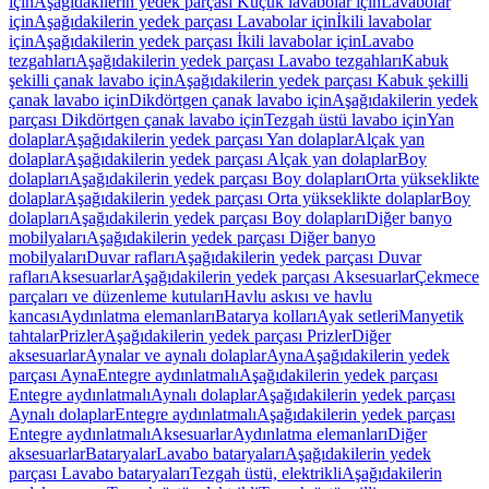
için
Aşağıdakilerin yedek parçası Küçük lavabolar için
Lavabolar
için
Aşağıdakilerin yedek parçası Lavabolar için
İkili lavabolar
için
Aşağıdakilerin yedek parçası İkili lavabolar için
Lavabo
tezgahları
Aşağıdakilerin yedek parçası Lavabo tezgahları
Kabuk
şekilli çanak lavabo için
Aşağıdakilerin yedek parçası Kabuk şekilli
çanak lavabo için
Dikdörtgen çanak lavabo için
Aşağıdakilerin yedek
parçası Dikdörtgen çanak lavabo için
Tezgah üstü lavabo için
Yan
dolaplar
Aşağıdakilerin yedek parçası Yan dolaplar
Alçak yan
dolaplar
Aşağıdakilerin yedek parçası Alçak yan dolaplar
Boy
dolapları
Aşağıdakilerin yedek parçası Boy dolapları
Orta yükseklikte
dolaplar
Aşağıdakilerin yedek parçası Orta yükseklikte dolaplar
Boy
dolapları
Aşağıdakilerin yedek parçası Boy dolapları
Diğer banyo
mobilyaları
Aşağıdakilerin yedek parçası Diğer banyo
mobilyaları
Duvar rafları
Aşağıdakilerin yedek parçası Duvar
rafları
Aksesuarlar
Aşağıdakilerin yedek parçası Aksesuarlar
Çekmece
parçaları ve düzenleme kutuları
Havlu askısı ve havlu
kancası
Aydınlatma elemanları
Batarya kolları
Ayak setleri
Manyetik
tahtalar
Prizler
Aşağıdakilerin yedek parçası Prizler
Diğer
aksesuarlar
Aynalar ve aynalı dolaplar
Ayna
Aşağıdakilerin yedek
parçası Ayna
Entegre aydınlatmalı
Aşağıdakilerin yedek parçası
Entegre aydınlatmalı
Aynalı dolaplar
Aşağıdakilerin yedek parçası
Aynalı dolaplar
Entegre aydınlatmalı
Aşağıdakilerin yedek parçası
Entegre aydınlatmalı
Aksesuarlar
Aydınlatma elemanları
Diğer
aksesuarlar
Bataryalar
Lavabo bataryaları
Aşağıdakilerin yedek
parçası Lavabo bataryaları
Tezgah üstü, elektrikli
Aşağıdakilerin