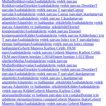
Muflar
Redüksiyonlar
Aşağıdakilerin yedek parçası
Redüksiyonlar
Dirsekler
Aşağıdakilerin yedek parçası Dirsekler
T
parçalar
Aşağıdakilerin yedek parçası T parçalar
Çapraz
parçalar
Aşağıdakilerin yedek parçası Çapraz parçalar
Çıkarılamayan
adaptörler
Aşağıdakilerin yedek parçası Çıkarılamayan
adaptörler
Adaptörler ve bağlantılar, sökülebilir
Aşağıdakilerin yedek
parçası Adaptörler ve bağlantılar, sökülebilir
Eksenel
kompensatörler
Aşağıdakilerin yedek parçası Eksenel
kompensatörler
Kilitler
Aşağıdakilerin yedek parçası Kilitler
Isıtıcı için
T parçalar
Aşağıdakilerin yedek parçası Isıtıcı için T parçalar
Isıtıcı
eleman bağlantıları
Aşağıdakilerin yedek parçası Isıtıcı eleman
bağlantıları
Geberit Mapress Karbon Çeliği, FKM
mavi
Aşağıdakilerin yedek parçası Geberit Mapress Karbon Çeliği,
FKM mavi
Sistem boruları 1.0034
Sistem boruları 1.0215
Boru
nipelleri
Muflar
Aşağıdakilerin yedek parçası
Muflar
Redüksiyonlar
Aşağıdakilerin yedek parçası
Redüksiyonlar
Dirsekler
Aşağıdakilerin yedek parçası Dirsekler
T
parçalar
Aşağıdakilerin yedek parçası T parçalar
Çıkarılamayan
adaptörler
Aşağıdakilerin yedek parçası Çıkarılamayan
adaptörler
Adaptörler ve bağlantılar, sökülebilir
Aşağıdakilerin yedek
parçası Adaptörler ve bağlantılar, sökülebilir
Kilitler
Aşağıdakilerin
yedek parçası Kilitler
Geberit Mapress Karbon Çeliği
aksesuarları
Borular ve bağlantı parçaları için contalar
Borular için
sabitleme elemanları
Sistem contaları
Geberit Mapress Bakır
Geberit
Mapress Bakır
Aşağıdakilerin yedek parçası Geberit Mapress