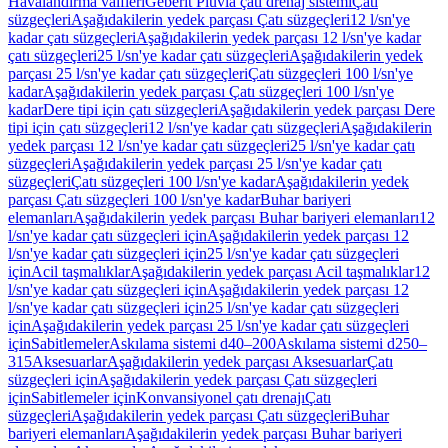
Havalandırma valfleri
Geberit Pluvia çatı drenaj sistemi
Çatı
süzgeçleri
Aşağıdakilerin yedek parçası Çatı süzgeçleri
12 l/sn'ye
kadar çatı süzgeçleri
Aşağıdakilerin yedek parçası 12 l/sn'ye kadar
çatı süzgeçleri
25 l/sn'ye kadar çatı süzgeçleri
Aşağıdakilerin yedek
parçası 25 l/sn'ye kadar çatı süzgeçleri
Çatı süzgeçleri 100 l/sn'ye
kadar
Aşağıdakilerin yedek parçası Çatı süzgeçleri 100 l/sn'ye
kadar
Dere tipi için çatı süzgeçleri
Aşağıdakilerin yedek parçası Dere
tipi için çatı süzgeçleri
12 l/sn'ye kadar çatı süzgeçleri
Aşağıdakilerin
yedek parçası 12 l/sn'ye kadar çatı süzgeçleri
25 l/sn'ye kadar çatı
süzgeçleri
Aşağıdakilerin yedek parçası 25 l/sn'ye kadar çatı
süzgeçleri
Çatı süzgeçleri 100 l/sn'ye kadar
Aşağıdakilerin yedek
parçası Çatı süzgeçleri 100 l/sn'ye kadar
Buhar bariyeri
elemanları
Aşağıdakilerin yedek parçası Buhar bariyeri elemanları
12
l/sn'ye kadar çatı süzgeçleri için
Aşağıdakilerin yedek parçası 12
l/sn'ye kadar çatı süzgeçleri için
25 l/sn'ye kadar çatı süzgeçleri
için
Acil taşmalıklar
Aşağıdakilerin yedek parçası Acil taşmalıklar
12
l/sn'ye kadar çatı süzgeçleri için
Aşağıdakilerin yedek parçası 12
l/sn'ye kadar çatı süzgeçleri için
25 l/sn'ye kadar çatı süzgeçleri
için
Aşağıdakilerin yedek parçası 25 l/sn'ye kadar çatı süzgeçleri
için
Sabitlemeler
Askılama sistemi d40–200
Askılama sistemi d250–
315
Aksesuarlar
Aşağıdakilerin yedek parçası Aksesuarlar
Çatı
süzgeçleri için
Aşağıdakilerin yedek parçası Çatı süzgeçleri
için
Sabitlemeler için
Konvansiyonel çatı drenajı
Çatı
süzgeçleri
Aşağıdakilerin yedek parçası Çatı süzgeçleri
Buhar
bariyeri elemanları
Aşağıdakilerin yedek parçası Buhar bariyeri