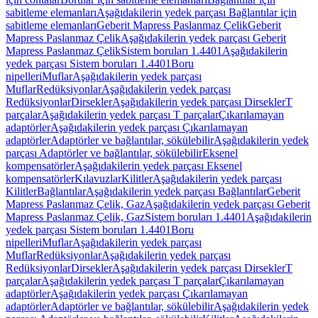
sabitleme elemanları
Aşağıdakilerin yedek parçası Bağlantılar için
sabitleme elemanları
Geberit Mapress Paslanmaz Çelik
Geberit
Mapress Paslanmaz Çelik
Aşağıdakilerin yedek parçası Geberit
Mapress Paslanmaz Çelik
Sistem boruları 1.4401
Aşağıdakilerin
yedek parçası Sistem boruları 1.4401
Boru
nipelleri
Muflar
Aşağıdakilerin yedek parçası
Muflar
Redüksiyonlar
Aşağıdakilerin yedek parçası
Redüksiyonlar
Dirsekler
Aşağıdakilerin yedek parçası Dirsekler
T
parçalar
Aşağıdakilerin yedek parçası T parçalar
Çıkarılamayan
adaptörler
Aşağıdakilerin yedek parçası Çıkarılamayan
adaptörler
Adaptörler ve bağlantılar, sökülebilir
Aşağıdakilerin yedek
parçası Adaptörler ve bağlantılar, sökülebilir
Eksenel
kompensatörler
Aşağıdakilerin yedek parçası Eksenel
kompensatörler
Kılavuzlar
Kilitler
Aşağıdakilerin yedek parçası
Kilitler
Bağlantılar
Aşağıdakilerin yedek parçası Bağlantılar
Geberit
Mapress Paslanmaz Çelik, Gaz
Aşağıdakilerin yedek parçası Geberit
Mapress Paslanmaz Çelik, Gaz
Sistem boruları 1.4401
Aşağıdakilerin
yedek parçası Sistem boruları 1.4401
Boru
nipelleri
Muflar
Aşağıdakilerin yedek parçası
Muflar
Redüksiyonlar
Aşağıdakilerin yedek parçası
Redüksiyonlar
Dirsekler
Aşağıdakilerin yedek parçası Dirsekler
T
parçalar
Aşağıdakilerin yedek parçası T parçalar
Çıkarılamayan
adaptörler
Aşağıdakilerin yedek parçası Çıkarılamayan
adaptörler
Adaptörler ve bağlantılar, sökülebilir
Aşağıdakilerin yedek