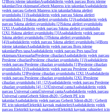
[2]
Boru işleme takımları
Aşağıdakilerin yedek parçası Boru işleme
takımları
Test ekipmanı
Geberit Mapress için takımlar
Aşağıdakilerin
yedek parçası Geberit Mapress için takımlar
Sıkma aletleri
uyumluluğu [1]
Aşağıdakilerin yedek parçası Sıkma aletleri
uyumluluğu [1]
Sıkma aletleri uyumluluğu [2]
Aşağıdakilerin yedek
parçası Sıkma aletleri uyumluluğu [2]
Sıkma aletleri uyumluluğu
[2XL]
Aşağıdakilerin yedek parçası Sıkma aletleri uyumluluğu
[2XL]
Sıkma aletleri uyumluluğu [3]
Aşağıdakilerin yedek parçası
Sıkma aletleri uyumluluğu [3]
Sıkma aletleri uyumluluğu
[4]
Aşağıdakilerin yedek parçası Sıkma aletleri uyumluluğu [4]
Boru
işleme takımları
Aşağıdakilerin yedek parçası Boru işleme
takımları
Pres tapa
Aşağıdakilerin yedek parçası Pres tapa
Test
ekipmanı
Aksesuarlar
Presleme cihazları
Aşağıdakilerin yedek parçası
Presleme cihazları
Presleme cihazları uyumluluğu [1]
Aşağıdakilerin
yedek parçası Presleme cihazları uyumluluğu [1]
Presleme cihazları
uyumluluğu [2]
Aşağıdakilerin yedek parçası Presleme cihazları
uyumluluğu [2]
Presleme cihazları uyumluluğu [2XL]
Aşağıdakilerin
yedek parçası Presleme cihazları uyumluluğu [2XL]
Presleme
cihazları uyumluluğu [4] / [2]
Aşağıdakilerin yedek parçası Presleme
cihazları uyumluluğu [4] / [2]
Üniversal çanta
Aşağıdakilerin yedek
parçası Üniversal çanta
Üniversal çanta
Aşağıdakilerin yedek parçası
Üniversal çanta
Geberit Silent-db20 / Geberit PE için
takımlar
Aşağıdakilerin yedek parçası Geberit Silent-db20 / Geberit
PE için takımlar
Elektrikli kaynak makineleri
Aşağıdakilerin yedek
parçası Elektrikli kaynak makineleri
Elektrikli kaynak makineleri için