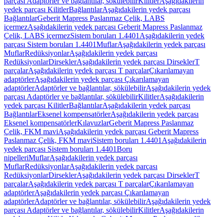
parçası Adaptörler ve bağlantılar, sökülebilir
Kilitler
Aşağıdakilerin
yedek parçası Kilitler
Bağlantılar
Aşağıdakilerin yedek parçası
Bağlantılar
Geberit Mapress Paslanmaz Çelik, LABS
içermez
Aşağıdakilerin yedek parçası Geberit Mapress Paslanmaz
Çelik, LABS içermez
Sistem boruları 1.4401
Aşağıdakilerin yedek
parçası Sistem boruları 1.4401
Muflar
Aşağıdakilerin yedek parçası
Muflar
Redüksiyonlar
Aşağıdakilerin yedek parçası
Redüksiyonlar
Dirsekler
Aşağıdakilerin yedek parçası Dirsekler
T
parçalar
Aşağıdakilerin yedek parçası T parçalar
Çıkarılamayan
adaptörler
Aşağıdakilerin yedek parçası Çıkarılamayan
adaptörler
Adaptörler ve bağlantılar, sökülebilir
Aşağıdakilerin yedek
parçası Adaptörler ve bağlantılar, sökülebilir
Kilitler
Aşağıdakilerin
yedek parçası Kilitler
Bağlantılar
Aşağıdakilerin yedek parçası
Bağlantılar
Eksenel kompensatörler
Aşağıdakilerin yedek parçası
Eksenel kompensatörler
Kılavuzlar
Geberit Mapress Paslanmaz
Çelik, FKM mavi
Aşağıdakilerin yedek parçası Geberit Mapress
Paslanmaz Çelik, FKM mavi
Sistem boruları 1.4401
Aşağıdakilerin
yedek parçası Sistem boruları 1.4401
Boru
nipelleri
Muflar
Aşağıdakilerin yedek parçası
Muflar
Redüksiyonlar
Aşağıdakilerin yedek parçası
Redüksiyonlar
Dirsekler
Aşağıdakilerin yedek parçası Dirsekler
T
parçalar
Aşağıdakilerin yedek parçası T parçalar
Çıkarılamayan
adaptörler
Aşağıdakilerin yedek parçası Çıkarılamayan
adaptörler
Adaptörler ve bağlantılar, sökülebilir
Aşağıdakilerin yedek
parçası Adaptörler ve bağlantılar, sökülebilir
Kilitler
Aşağıdakilerin