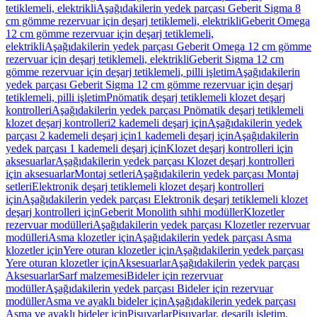
tetiklemeli, elektrikli
Aşağıdakilerin yedek parçası Geberit Sigma 8
cm gömme rezervuar için deşarj tetiklemeli, elektrikli
Geberit Omega
12 cm gömme rezervuar için deşarj tetiklemeli,
elektrikli
Aşağıdakilerin yedek parçası Geberit Omega 12 cm gömme
rezervuar için deşarj tetiklemeli, elektrikli
Geberit Sigma 12 cm
gömme rezervuar için deşarj tetiklemeli, pilli işletim
Aşağıdakilerin
yedek parçası Geberit Sigma 12 cm gömme rezervuar için deşarj
tetiklemeli, pilli işletim
Pnömatik deşarj tetiklemeli klozet deşarj
kontrolleri
Aşağıdakilerin yedek parçası Pnömatik deşarj tetiklemeli
klozet deşarj kontrolleri
2 kademeli deşarj için
Aşağıdakilerin yedek
parçası 2 kademeli deşarj için
1 kademeli deşarj için
Aşağıdakilerin
yedek parçası 1 kademeli deşarj için
Klozet deşarj kontrolleri için
aksesuarlar
Aşağıdakilerin yedek parçası Klozet deşarj kontrolleri
için aksesuarlar
Montaj setleri
Aşağıdakilerin yedek parçası Montaj
setleri
Elektronik deşarj tetiklemeli klozet deşarj kontrolleri
için
Aşağıdakilerin yedek parçası Elektronik deşarj tetiklemeli klozet
deşarj kontrolleri için
Geberit Monolith sıhhi modüller
Klozetler
rezervuar modülleri
Aşağıdakilerin yedek parçası Klozetler rezervuar
modülleri
Asma klozetler için
Aşağıdakilerin yedek parçası Asma
klozetler için
Yere oturan klozetler için
Aşağıdakilerin yedek parçası
Yere oturan klozetler için
Aksesuarlar
Aşağıdakilerin yedek parçası
Aksesuarlar
Sarf malzemesi
Bideler için rezervuar
modüller
Aşağıdakilerin yedek parçası Bideler için rezervuar
modüller
Asma ve ayaklı bideler için
Aşağıdakilerin yedek parçası
Asma ve ayaklı bideler için
Pisuvarlar
Pisuvarlar, deşarjlı işletim,