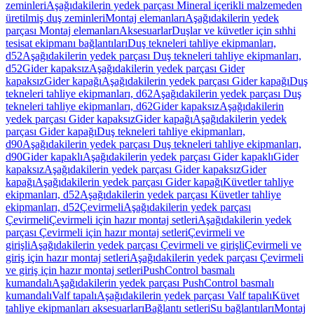
zeminleri
Aşağıdakilerin yedek parçası Mineral içerikli malzemeden
üretilmiş duş zeminleri
Montaj elemanları
Aşağıdakilerin yedek
parçası Montaj elemanları
Aksesuarlar
Duşlar ve küvetler için sıhhi
tesisat ekipmanı bağlantıları
Duş tekneleri tahliye ekipmanları,
d52
Aşağıdakilerin yedek parçası Duş tekneleri tahliye ekipmanları,
d52
Gider kapaksız
Aşağıdakilerin yedek parçası Gider
kapaksız
Gider kapağı
Aşağıdakilerin yedek parçası Gider kapağı
Duş
tekneleri tahliye ekipmanları, d62
Aşağıdakilerin yedek parçası Duş
tekneleri tahliye ekipmanları, d62
Gider kapaksız
Aşağıdakilerin
yedek parçası Gider kapaksız
Gider kapağı
Aşağıdakilerin yedek
parçası Gider kapağı
Duş tekneleri tahliye ekipmanları,
d90
Aşağıdakilerin yedek parçası Duş tekneleri tahliye ekipmanları,
d90
Gider kapaklı
Aşağıdakilerin yedek parçası Gider kapaklı
Gider
kapaksız
Aşağıdakilerin yedek parçası Gider kapaksız
Gider
kapağı
Aşağıdakilerin yedek parçası Gider kapağı
Küvetler tahliye
ekipmanları, d52
Aşağıdakilerin yedek parçası Küvetler tahliye
ekipmanları, d52
Çevirmeli
Aşağıdakilerin yedek parçası
Çevirmeli
Çevirmeli için hazır montaj setleri
Aşağıdakilerin yedek
parçası Çevirmeli için hazır montaj setleri
Çevirmeli ve
girişli
Aşağıdakilerin yedek parçası Çevirmeli ve girişli
Çevirmeli ve
giriş için hazır montaj setleri
Aşağıdakilerin yedek parçası Çevirmeli
ve giriş için hazır montaj setleri
PushControl basmalı
kumandalı
Aşağıdakilerin yedek parçası PushControl basmalı
kumandalı
Valf tapalı
Aşağıdakilerin yedek parçası Valf tapalı
Küvet
tahliye ekipmanları aksesuarları
Bağlantı setleri
Su bağlantıları
Montaj