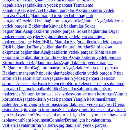
kapakları
Aşağıdakilerin yedek parçası Temizleme
kapakları
Geçişler
Özel bağlantı parçaları
Aşağıdakilerin yedek
parçası Özel bağlantı parçaları
SuperTube bağlantı
parçaları
Dirsekler
Özel bağlantı parçaları
Bağlantılar
Aşağıdakilerin
yedek parçası Bağlantılar
Kaynak bağlantıları
Soket
bağlantıları
Aşağıdakilerin yedek parçası Soket bağlantıları
Diğer
malzemelere geçişler
Aşağıdakilerin yedek parçası Diğer
malzemelere geçişler
Dişli bağlantılar
Aşağıdakilerin yedek parçası
Dişli bağlantılar
Flanş bağlantıları
Faturalı burçlar
Sıhhi tesisat
ekipmanı bağlantıları
Aşağıdakilerin yedek parçası Sıhhi tesisat
ekipmanı bağlantıları
Sifon dirsekleri
Aşağıdakilerin yedek parçası
Sifon dirsekleri
Bağlantı mufları
Aşağıdakilerin yedek parçası
Bağlantı mufları
Bağlantı manşonu
Aşağıdakilerin yedek parçası
Bağlantı manşonu
P tipi sifonlar
Aşağıdakilerin yedek parçası P tipi
sifonlar
Helezon sifonlar
Aşağıdakilerin yedek parçası Helezon
sifonlar
Aksesuarlar
Boru kelepçeleri
Boru kelepçeleri için sabitleme
parçaları
Taşıma kanalları
Kilitler
Contalar
Şablon kutuları
Sarf
malzemesi
Yangın koruması, ses izolasyonu ve nem koruması
Yangın
koruması
Aşağıdakilerin yedek parçası Yangın koruması
Drenaj
sistemleri için yangın koruması
Aşağıdakilerin yedek parçası Drenaj
sistemleri için yangın koruması
Ses izolasyonu
Gövde sesini ayırmak
için izolasyonlar
Gövde sesini ayırmak için izolasyonlar ve hava sesi
izolasyonu
Nem koruması
Contalar
Drenaj için havalandırma
valfleri
Havalandırma valfleri
Aşağıdakilerin yedek parçası