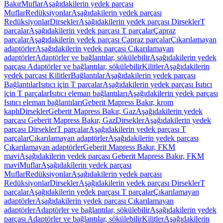
Bakır
Muflar
Aşağıdakilerin yedek parçası
Muflar
Redüksiyonlar
Aşağıdakilerin yedek parçası
Redüksiyonlar
Dirsekler
Aşağıdakilerin yedek parçası Dirsekler
T
parçalar
Aşağıdakilerin yedek parçası T parçalar
Çapraz
parçalar
Aşağıdakilerin yedek parçası Çapraz parçalar
Çıkarılamayan
adaptörler
Aşağıdakilerin yedek parçası Çıkarılamayan
adaptörler
Adaptörler ve bağlantılar, sökülebilir
Aşağıdakilerin yedek
parçası Adaptörler ve bağlantılar, sökülebilir
Kilitler
Aşağıdakilerin
yedek parçası Kilitler
Bağlantılar
Aşağıdakilerin yedek parçası
Bağlantılar
Isıtıcı için T parçalar
Aşağıdakilerin yedek parçası Isıtıcı
için T parçalar
Isıtıcı eleman bağlantıları
Aşağıdakilerin yedek parçası
Isıtıcı eleman bağlantıları
Geberit Mapress Bakır, krom
kaplı
Dirsekler
Geberit Mapress Bakır, Gaz
Aşağıdakilerin yedek
parçası Geberit Mapress Bakır, Gaz
Dirsekler
Aşağıdakilerin yedek
parçası Dirsekler
T parçalar
Aşağıdakilerin yedek parçası T
parçalar
Çıkarılamayan adaptörler
Aşağıdakilerin yedek parçası
Çıkarılamayan adaptörler
Geberit Mapress Bakır, FKM
mavi
Aşağıdakilerin yedek parçası Geberit Mapress Bakır, FKM
mavi
Muflar
Aşağıdakilerin yedek parçası
Muflar
Redüksiyonlar
Aşağıdakilerin yedek parçası
Redüksiyonlar
Dirsekler
Aşağıdakilerin yedek parçası Dirsekler
T
parçalar
Aşağıdakilerin yedek parçası T parçalar
Çıkarılamayan
adaptörler
Aşağıdakilerin yedek parçası Çıkarılamayan
adaptörler
Adaptörler ve bağlantılar, sökülebilir
Aşağıdakilerin yedek
parçası Adaptörler ve bağlantılar, sökülebilir
Kilitler
Aşağıdakilerin