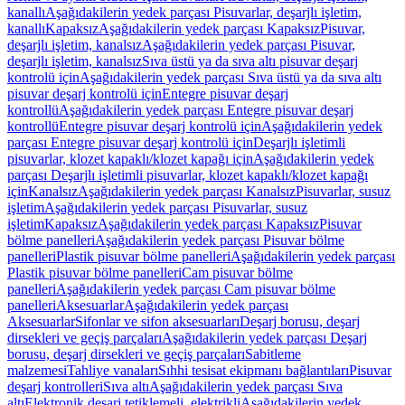
kanallı
Aşağıdakilerin yedek parçası Pisuvarlar, deşarjlı işletim,
kanallı
Kapaksız
Aşağıdakilerin yedek parçası Kapaksız
Pisuvar,
deşarjlı işletim, kanalsız
Aşağıdakilerin yedek parçası Pisuvar,
deşarjlı işletim, kanalsız
Sıva üstü ya da sıva altı pisuvar deşarj
kontrolü için
Aşağıdakilerin yedek parçası Sıva üstü ya da sıva altı
pisuvar deşarj kontrolü için
Entegre pisuvar deşarj
kontrollü
Aşağıdakilerin yedek parçası Entegre pisuvar deşarj
kontrollü
Entegre pisuvar deşarj kontrolü için
Aşağıdakilerin yedek
parçası Entegre pisuvar deşarj kontrolü için
Deşarjlı işletimli
pisuvarlar, klozet kapaklı/klozet kapağı için
Aşağıdakilerin yedek
parçası Deşarjlı işletimli pisuvarlar, klozet kapaklı/klozet kapağı
için
Kanalsız
Aşağıdakilerin yedek parçası Kanalsız
Pisuvarlar, susuz
işletim
Aşağıdakilerin yedek parçası Pisuvarlar, susuz
işletim
Kapaksız
Aşağıdakilerin yedek parçası Kapaksız
Pisuvar
bölme panelleri
Aşağıdakilerin yedek parçası Pisuvar bölme
panelleri
Plastik pisuvar bölme panelleri
Aşağıdakilerin yedek parçası
Plastik pisuvar bölme panelleri
Cam pisuvar bölme
panelleri
Aşağıdakilerin yedek parçası Cam pisuvar bölme
panelleri
Aksesuarlar
Aşağıdakilerin yedek parçası
Aksesuarlar
Sifonlar ve sifon aksesuarları
Deşarj borusu, deşarj
dirsekleri ve geçiş parçaları
Aşağıdakilerin yedek parçası Deşarj
borusu, deşarj dirsekleri ve geçiş parçaları
Sabitleme
malzemesi
Tahliye vanaları
Sıhhi tesisat ekipmanı bağlantıları
Pisuvar
deşarj kontrolleri
Sıva altı
Aşağıdakilerin yedek parçası Sıva
altı
Elektronik deşarj tetiklemeli, elektrikli
Aşağıdakilerin yedek