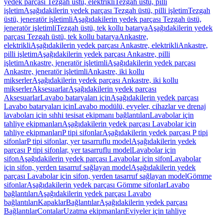
yedek parçası Tezgah üstü, elektrikli
Tezgah üstü, pilli
işletim
Aşağıdakilerin yedek parçası Tezgah üstü, pilli işletim
Tezgah
üstü, jeneratör işletimli
Aşağıdakilerin yedek parçası Tezgah üstü,
jeneratör işletimli
Tezgah üstü, tek kollu batarya
Aşağıdakilerin yedek
parçası Tezgah üstü, tek kollu batarya
Ankastre,
elektrikli
Aşağıdakilerin yedek parçası Ankastre, elektrikli
Ankastre,
pilli işletim
Aşağıdakilerin yedek parçası Ankastre, pilli
işletim
Ankastre, jeneratör işletimli
Aşağıdakilerin yedek parçası
Ankastre, jeneratör işletimli
Ankastre, iki kollu
mikserler
Aşağıdakilerin yedek parçası Ankastre, iki kollu
mikserler
Aksesuarlar
Aşağıdakilerin yedek parçası
Aksesuarlar
Lavabo bataryaları için
Aşağıdakilerin yedek parçası
Lavabo bataryaları için
Lavabo modülü, evyeler, cihazlar ve drenaj
lavaboları için sıhhi tesisat ekipmanı bağlantıları
Lavabolar için
tahliye ekipmanları
Aşağıdakilerin yedek parçası Lavabolar için
tahliye ekipmanları
P tipi sifonlar
Aşağıdakilerin yedek parçası P tipi
sifonlar
P tipi sifonlar, yer tasarruflu model
Aşağıdakilerin yedek
parçası P tipi sifonlar, yer tasarruflu model
Lavabolar için
sifon
Aşağıdakilerin yedek parçası Lavabolar için sifon
Lavabolar
için sifon, yerden tasarruf sağlayan model
Aşağıdakilerin yedek
parçası Lavabolar için sifon, yerden tasarruf sağlayan model
Gömme
sifonlar
Aşağıdakilerin yedek parçası Gömme sifonlar
Lavabo
bağlantıları
Aşağıdakilerin yedek parçası Lavabo
bağlantıları
Kapaklar
Bağlantılar
Aşağıdakilerin yedek parçası
Bağlantılar
Contalar
Uzatma ekipmanları
Eviyeler için tahliye