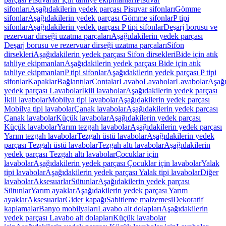
sifonları
Aşağıdakilerin yedek parçası Pisuvar sifonları
Gömme
sifonlar
Aşağıdakilerin yedek parçası Gömme sifonlar
P tipi
sifonlar
Aşağıdakilerin yedek parçası P tipi sifonlar
Deşarj borusu ve
rezervuar dirseği uzatma parçaları
Aşağıdakilerin yedek parçası
Deşarj borusu ve rezervuar dirseği uzatma parçaları
Sifon
dirsekleri
Aşağıdakilerin yedek parçası Sifon dirsekleri
Bide için atık
tahliye ekipmanları
Aşağıdakilerin yedek parçası Bide için atık
tahliye ekipmanları
P tipi sifonlar
Aşağıdakilerin yedek parçası P tipi
sifonlar
Kapaklar
Bağlantılar
Contalar
Lavabo
Lavabolar
Lavabolar
Aşağı
yedek parçası Lavabolar
İkili lavabolar
Aşağıdakilerin yedek parçası
İkili lavabolar
Mobilya tipi lavabolar
Aşağıdakilerin yedek parçası
Mobilya tipi lavabolar
Çanak lavabolar
Aşağıdakilerin yedek parçası
Çanak lavabolar
Küçük lavabolar
Aşağıdakilerin yedek parçası
Küçük lavabolar
Yarım tezgah lavabolar
Aşağıdakilerin yedek parçası
Yarım tezgah lavabolar
Tezgah üstü lavabolar
Aşağıdakilerin yedek
parçası Tezgah üstü lavabolar
Tezgah altı lavabolar
Aşağıdakilerin
yedek parçası Tezgah altı lavabolar
Çocuklar için
lavabolar
Aşağıdakilerin yedek parçası Çocuklar için lavabolar
Yalak
tipi lavabolar
Aşağıdakilerin yedek parçası Yalak tipi lavabolar
Diğer
lavabolar
Aksesuarlar
Sütunlar
Aşağıdakilerin yedek parçası
Sütunlar
Yarım ayaklar
Aşağıdakilerin yedek parçası Yarım
ayaklar
Aksesuarlar
Gider kapağı
Sabitleme malzemesi
Dekoratif
kaplamalar
Banyo mobilyaları
Lavabo alt dolapları
Aşağıdakilerin
yedek parçası Lavabo alt dolapları
Küçük lavabolar