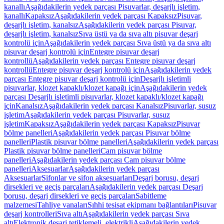
kanallı
Aşağıdakilerin yedek parçası Pisuvarlar, deşarjlı işletim,
kanallı
Kapaksız
Aşağıdakilerin yedek parçası Kapaksız
Pisuvar,
deşarjlı işletim, kanalsız
Aşağıdakilerin yedek parçası Pisuvar,
deşarjlı işletim, kanalsız
Sıva üstü ya da sıva altı pisuvar deşarj
kontrolü için
Aşağıdakilerin yedek parçası Sıva üstü ya da sıva altı
pisuvar deşarj kontrolü için
Entegre pisuvar deşarj
kontrollü
Aşağıdakilerin yedek parçası Entegre pisuvar deşarj
kontrollü
Entegre pisuvar deşarj kontrolü için
Aşağıdakilerin yedek
parçası Entegre pisuvar deşarj kontrolü için
Deşarjlı işletimli
pisuvarlar, klozet kapaklı/klozet kapağı için
Aşağıdakilerin yedek
parçası Deşarjlı işletimli pisuvarlar, klozet kapaklı/klozet kapağı
için
Kanalsız
Aşağıdakilerin yedek parçası Kanalsız
Pisuvarlar, susuz
işletim
Aşağıdakilerin yedek parçası Pisuvarlar, susuz
işletim
Kapaksız
Aşağıdakilerin yedek parçası Kapaksız
Pisuvar
bölme panelleri
Aşağıdakilerin yedek parçası Pisuvar bölme
panelleri
Plastik pisuvar bölme panelleri
Aşağıdakilerin yedek parçası
Plastik pisuvar bölme panelleri
Cam pisuvar bölme
panelleri
Aşağıdakilerin yedek parçası Cam pisuvar bölme
panelleri
Aksesuarlar
Aşağıdakilerin yedek parçası
Aksesuarlar
Sifonlar ve sifon aksesuarları
Deşarj borusu, deşarj
dirsekleri ve geçiş parçaları
Aşağıdakilerin yedek parçası Deşarj
borusu, deşarj dirsekleri ve geçiş parçaları
Sabitleme
malzemesi
Tahliye vanaları
Sıhhi tesisat ekipmanı bağlantıları
Pisuvar
deşarj kontrolleri
Sıva altı
Aşağıdakilerin yedek parçası Sıva
altı
Elektronik deşarj tetiklemeli, elektrikli
Aşağıdakilerin yedek