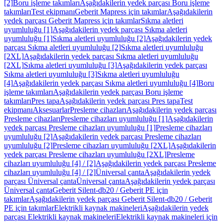
[2]
Boru işleme takımları
Aşağıdakilerin yedek parçası Boru işleme
takımları
Test ekipmanı
Geberit Mapress için takımlar
Aşağıdakilerin
yedek parçası Geberit Mapress için takımlar
Sıkma aletleri
uyumluluğu [1]
Aşağıdakilerin yedek parçası Sıkma aletleri
uyumluluğu [1]
Sıkma aletleri uyumluluğu [2]
Aşağıdakilerin yedek
parçası Sıkma aletleri uyumluluğu [2]
Sıkma aletleri uyumluluğu
[2XL]
Aşağıdakilerin yedek parçası Sıkma aletleri uyumluluğu
[2XL]
Sıkma aletleri uyumluluğu [3]
Aşağıdakilerin yedek parçası
Sıkma aletleri uyumluluğu [3]
Sıkma aletleri uyumluluğu
[4]
Aşağıdakilerin yedek parçası Sıkma aletleri uyumluluğu [4]
Boru
işleme takımları
Aşağıdakilerin yedek parçası Boru işleme
takımları
Pres tapa
Aşağıdakilerin yedek parçası Pres tapa
Test
ekipmanı
Aksesuarlar
Presleme cihazları
Aşağıdakilerin yedek parçası
Presleme cihazları
Presleme cihazları uyumluluğu [1]
Aşağıdakilerin
yedek parçası Presleme cihazları uyumluluğu [1]
Presleme cihazları
uyumluluğu [2]
Aşağıdakilerin yedek parçası Presleme cihazları
uyumluluğu [2]
Presleme cihazları uyumluluğu [2XL]
Aşağıdakilerin
yedek parçası Presleme cihazları uyumluluğu [2XL]
Presleme
cihazları uyumluluğu [4] / [2]
Aşağıdakilerin yedek parçası Presleme
cihazları uyumluluğu [4] / [2]
Üniversal çanta
Aşağıdakilerin yedek
parçası Üniversal çanta
Üniversal çanta
Aşağıdakilerin yedek parçası
Üniversal çanta
Geberit Silent-db20 / Geberit PE için
takımlar
Aşağıdakilerin yedek parçası Geberit Silent-db20 / Geberit
PE için takımlar
Elektrikli kaynak makineleri
Aşağıdakilerin yedek
parçası Elektrikli kaynak makineleri
Elektrikli kaynak makineleri için