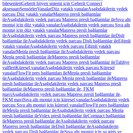
bileşenleri
Geberit hijyen sistemi için Geberit Connect
aksesuarı
Sensörler
Vanalar
Düz yataklı vanalar
Aşağıdakilerin yedek
parçası Düz yataklı vanalar
Mapress presli bağlantılar
ile
Aşağıdakilerin yedek parçası Mapress presli bağlantılar ile
Sıva altı
montaj için düz yataklı vanalar
Aşağıdakilerin yedek parçası Sıva altı
montaj için düz yataklı vanalar
Mapress presli bağlantılar
ile
Aşağıdakilerin yedek parçası Mapress presli bağlantılar ile
Dişli
bağlantılar ile
Aşağıdakilerin yedek parçası Dişli bağlantılar ile
Eğimli
yataklı vanalar
Aşağıdakilerin yedek parçası Eğimli yataklı
vanalar
Mepla presli bağlantılar ile
Aşağıdakilerin yedek parçası
Mepla presli bağlantılar ile
Mapress presli bağlantılar
ile
Aşağıdakilerin yedek parçası Mapress presli bağlantılar ile
Tahliye
valfleri
Küresel vanalar
Aşağıdakilerin yedek parçası Küresel
vanalar
FlowFit pres bağlantıları ile
Mepla presli bağlantılar
ile
Aşağıdakilerin yedek parçası Mepla presli bağlantılar ile
Mapress
presli bağlantılar ile
Aşağıdakilerin yedek parçası Mapress presli
bağlantılar ile
Mapress presli bağlantılar ile, FKM
mavi
Aşağıdakilerin yedek parçası Mapress presli bağlantılar ile,
FKM mavi
Sıva altı montaj için küresel vanalar
Aşağıdakilerin yedek
parçası Sıva altı montaj için küresel vanalar
FlowFit pres bağlantıları
ile
Mepla presli bağlantılar ile
Aşağıdakilerin yedek parçası Mepla
presli bağlantılar ile
Volex presli bağlantılar ile
Compact bağlantılar
ile
Mapress presli bağlantılar ile
Aşağıdakilerin yedek parçası
Mapress presli bağlantılar ile
Dişli bağlantılar ile
Aşağıdakilerin
yedek parçası Dişli bağlantılar ile
Sıva altı montaj için su giriş ve