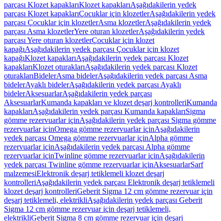
parçası Klozet kapakları
Klozet kapakları
Aşağıdakilerin yedek
parçası Klozet kapakları
Çocuklar için klozetler
Aşağıdakilerin yedek
parçası Çocuklar için klozetler
Asma klozetler
Aşağıdakilerin yedek
parçası Asma klozetler
Yere oturan klozetler
Aşağıdakilerin yedek
parçası Yere oturan klozetler
Çocuklar için klozet
kapağı
Aşağıdakilerin yedek parçası Çocuklar için klozet
kapağı
Klozet kapakları
Aşağıdakilerin yedek parçası Klozet
kapakları
Klozet oturakları
Aşağıdakilerin yedek parçası Klozet
oturakları
Bideler
Asma bideler
Aşağıdakilerin yedek parçası Asma
bideler
Ayaklı bideler
Aşağıdakilerin yedek parçası Ayaklı
bideler
Aksesuarlar
Aşağıdakilerin yedek parçası
Aksesuarlar
Kumanda kapakları ve klozet deşarj kontrolleri
Kumanda
kapakları
Aşağıdakilerin yedek parçası Kumanda kapakları
Sigma
gömme rezervuarlar için
Aşağıdakilerin yedek parçası Sigma gömme
rezervuarlar için
Omega gömme rezervuarlar için
Aşağıdakilerin
yedek parçası Omega gömme rezervuarlar için
Alpha gömme
rezervuarlar için
Aşağıdakilerin yedek parçası Alpha gömme
rezervuarlar için
Twinline gömme rezervuarlar için
Aşağıdakilerin
yedek parçası Twinline gömme rezervuarlar için
Aksesuarlar
Sarf
malzemesi
Elektronik deşarj tetiklemeli klozet deşarj
kontrolleri
Aşağıdakilerin yedek parçası Elektronik deşarj tetiklemeli
klozet deşarj kontrolleri
Geberit Sigma 12 cm gömme rezervuar için
deşarj tetiklemeli, elektrikli
Aşağıdakilerin yedek parçası Geberit
Sigma 12 cm gömme rezervuar için deşarj tetiklemeli,
elektrikli
Geberit Sigma 8 cm gömme rezervuar için deşarj