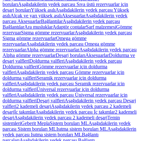
boruları
Aşağıdakilerin yedek parçası Sıva üstü rezervuarlar için
deşarj boruları
Yüksek asılı
Aşağıdakilerin yedek parçası Yüksek
asılı
Alçak ve yarı yüksek asılı
Aksesuarlar
Aşağıdakilerin yedek
parçası Aksesuarlar
Bağlantılar
Aşağıdakilerin yedek parçası
Bağlantılar
Ara musluklar
Adaptör contalar
Sarf malzemesi
Gömme
rezervuar
Sigma gömme rezervuarlar
Aşağıdakilerin yedek parçası
Sigma gömme rezervuarlar
Omega gömme
rezervuarlar
Aşağıdakilerin yedek parçası Omega gömme
rezervuarlar
Alpha gömme rezervuarlar
Aşağıdakilerin yedek parçası
Alpha gömme rezervuarlar
Deşarj boruları
Aksesuarlar
Doldurma ve
deşarj valfleri
Doldurma valfleri
Aşağıdakilerin yedek parçası
Doldurma valfleri
Gömme rezervuarlar için doldurma
valfleri
Aşağıdakilerin yedek parçası Gömme rezervuarlar için
doldurma valfleri
Seramik rezervuarlar için doldurma
valfleri
Aşağıdakilerin yedek parçası Seramik rezervuarlar için
doldurma valfleri
Üniversal rezervuarlar için doldurma
valfleri
Aşağıdakilerin yedek parçası Üniversal rezervuarlar için
doldurma valfleri
Deşarj valfleri
Aşağıdakilerin yedek parçası Deşarj
valfleri
2 kademeli deşarj
Aşağıdakilerin yedek parçası 2 kademeli
deşarj
İç takımlar
Aşağıdakilerin yedek parçası İç takımlar
2 kademeli
deşarj
Aşağıdakilerin yedek parçası 2 kademeli deşarj
Temin
sistemleri
Geberit Mepla
Sistem boruları ML
Aşağıdakilerin yedek
parçası Sistem boruları ML
Isıtma sistem boruları ML
Aşağıdakilerin
yedek parçası Isıtma sistem boruları ML
Bağlantı
parçaları
Aşağıdakilerin yedek parçası Bağlantı