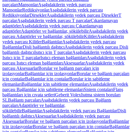
parçaları
Manşonlar
Aşağıdakilerin yedek parçası
Manşonlar
Redüksiyonlar
Aşağıdakilerin yedek parçası
Redüksiyonlar
Dirsekler
Aşağıdakilerin yedek parçası Dirsekler
T
parçalar
Aşağıdakilerin yedek parçası T parçalar
Çıkarılamayan
adaptörler
Aşağıdakilerin yedek parçası Çıkarılamayan
adaptörler
Adaptörler ve bağlantılar, sökülebilir
Aşağıdakilerin yedek
parçası Adaptörler ve bağlantılar, sökülebilir
Kilitler
Aşağıdakilerin
yedek parçası Kilitler
Bağlantılar
Aşağıdakilerin yedek parçası
Bağlantılar
Dişli bağlantılı dağıtıcı
Aşağıdakilerin yedek parçası Dişli
bağlantılı dağıtıcı
Isıtıcı için T parçalar
Aşağıdakilerin yedek parçası
Isıtıcı için T parçalar
Isıtıcı eleman bağlantıları
Aşağıdakilerin yedek
parçası Isıtıcı eleman bağlantıları
Aksesuarlar
Aşağıdakilerin yedek
parçası Aksesuarlar
Borular ve bağlantı parçaları için
izolasyonlar
Bağlantılar için izolasyonlar
Borular ve bağlantı parçaları
için contalar
Bağlantılar için contalar
Borular için sabitleme
elemanları
Bağlantılar için sabitleme elemanları
Aşağıdakilerin yedek
parçası Bağlantılar için sabitleme elemanları
Sistem contaları
Flanş
bağlantıları için cıvata setleri
Geberit Volex
Isıtma sistem boruları
SL
Bağlantı parçaları
Aşağıdakilerin yedek parçası Bağlantı
parçaları
Adaptörler ve bağlantılar,
sökülebilir
Bağlantılar
Aşağıdakilerin yedek parçası Bağlantılar
Dişli
bağlantılı dağıtıcı
Aksesuarlar
Aşağıdakilerin yedek parçası
Aksesuarlar
Borular ve bağlantı parçaları için izolasyonlar
Bağlantılar
için izolasyonlar
Borular ve bağlantı parçaları için contalar
Bağlantılar
için contalar
Borular için sabitleme elemanları
Bağlantılar için