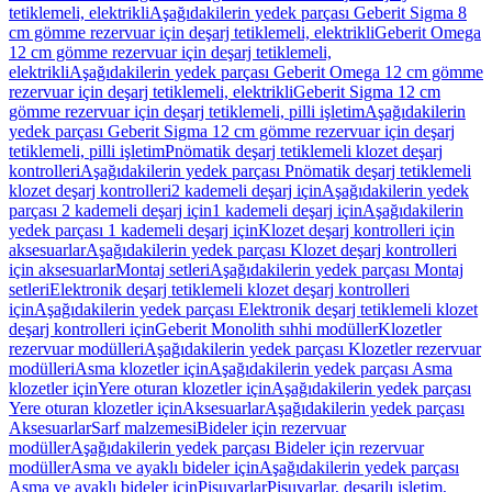
tetiklemeli, elektrikli
Aşağıdakilerin yedek parçası Geberit Sigma 8
cm gömme rezervuar için deşarj tetiklemeli, elektrikli
Geberit Omega
12 cm gömme rezervuar için deşarj tetiklemeli,
elektrikli
Aşağıdakilerin yedek parçası Geberit Omega 12 cm gömme
rezervuar için deşarj tetiklemeli, elektrikli
Geberit Sigma 12 cm
gömme rezervuar için deşarj tetiklemeli, pilli işletim
Aşağıdakilerin
yedek parçası Geberit Sigma 12 cm gömme rezervuar için deşarj
tetiklemeli, pilli işletim
Pnömatik deşarj tetiklemeli klozet deşarj
kontrolleri
Aşağıdakilerin yedek parçası Pnömatik deşarj tetiklemeli
klozet deşarj kontrolleri
2 kademeli deşarj için
Aşağıdakilerin yedek
parçası 2 kademeli deşarj için
1 kademeli deşarj için
Aşağıdakilerin
yedek parçası 1 kademeli deşarj için
Klozet deşarj kontrolleri için
aksesuarlar
Aşağıdakilerin yedek parçası Klozet deşarj kontrolleri
için aksesuarlar
Montaj setleri
Aşağıdakilerin yedek parçası Montaj
setleri
Elektronik deşarj tetiklemeli klozet deşarj kontrolleri
için
Aşağıdakilerin yedek parçası Elektronik deşarj tetiklemeli klozet
deşarj kontrolleri için
Geberit Monolith sıhhi modüller
Klozetler
rezervuar modülleri
Aşağıdakilerin yedek parçası Klozetler rezervuar
modülleri
Asma klozetler için
Aşağıdakilerin yedek parçası Asma
klozetler için
Yere oturan klozetler için
Aşağıdakilerin yedek parçası
Yere oturan klozetler için
Aksesuarlar
Aşağıdakilerin yedek parçası
Aksesuarlar
Sarf malzemesi
Bideler için rezervuar
modüller
Aşağıdakilerin yedek parçası Bideler için rezervuar
modüller
Asma ve ayaklı bideler için
Aşağıdakilerin yedek parçası
Asma ve ayaklı bideler için
Pisuvarlar
Pisuvarlar, deşarjlı işletim,