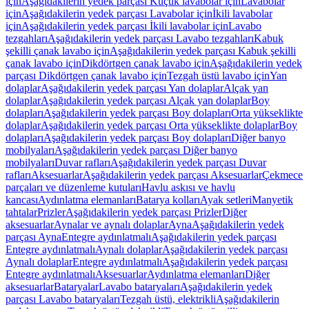
için
Aşağıdakilerin yedek parçası Küçük lavabolar için
Lavabolar
için
Aşağıdakilerin yedek parçası Lavabolar için
İkili lavabolar
için
Aşağıdakilerin yedek parçası İkili lavabolar için
Lavabo
tezgahları
Aşağıdakilerin yedek parçası Lavabo tezgahları
Kabuk
şekilli çanak lavabo için
Aşağıdakilerin yedek parçası Kabuk şekilli
çanak lavabo için
Dikdörtgen çanak lavabo için
Aşağıdakilerin yedek
parçası Dikdörtgen çanak lavabo için
Tezgah üstü lavabo için
Yan
dolaplar
Aşağıdakilerin yedek parçası Yan dolaplar
Alçak yan
dolaplar
Aşağıdakilerin yedek parçası Alçak yan dolaplar
Boy
dolapları
Aşağıdakilerin yedek parçası Boy dolapları
Orta yükseklikte
dolaplar
Aşağıdakilerin yedek parçası Orta yükseklikte dolaplar
Boy
dolapları
Aşağıdakilerin yedek parçası Boy dolapları
Diğer banyo
mobilyaları
Aşağıdakilerin yedek parçası Diğer banyo
mobilyaları
Duvar rafları
Aşağıdakilerin yedek parçası Duvar
rafları
Aksesuarlar
Aşağıdakilerin yedek parçası Aksesuarlar
Çekmece
parçaları ve düzenleme kutuları
Havlu askısı ve havlu
kancası
Aydınlatma elemanları
Batarya kolları
Ayak setleri
Manyetik
tahtalar
Prizler
Aşağıdakilerin yedek parçası Prizler
Diğer
aksesuarlar
Aynalar ve aynalı dolaplar
Ayna
Aşağıdakilerin yedek
parçası Ayna
Entegre aydınlatmalı
Aşağıdakilerin yedek parçası
Entegre aydınlatmalı
Aynalı dolaplar
Aşağıdakilerin yedek parçası
Aynalı dolaplar
Entegre aydınlatmalı
Aşağıdakilerin yedek parçası
Entegre aydınlatmalı
Aksesuarlar
Aydınlatma elemanları
Diğer
aksesuarlar
Bataryalar
Lavabo bataryaları
Aşağıdakilerin yedek
parçası Lavabo bataryaları
Tezgah üstü, elektrikli
Aşağıdakilerin