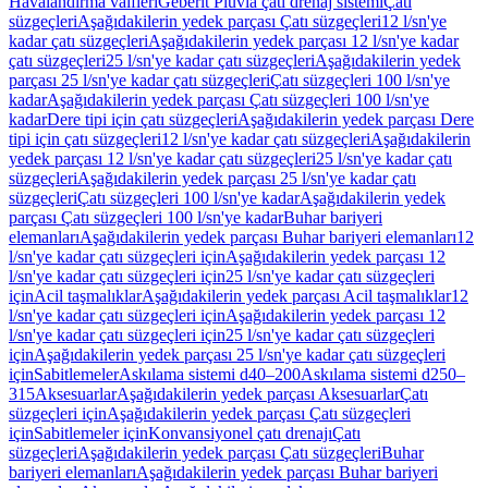
Havalandırma valfleri
Geberit Pluvia çatı drenaj sistemi
Çatı
süzgeçleri
Aşağıdakilerin yedek parçası Çatı süzgeçleri
12 l/sn'ye
kadar çatı süzgeçleri
Aşağıdakilerin yedek parçası 12 l/sn'ye kadar
çatı süzgeçleri
25 l/sn'ye kadar çatı süzgeçleri
Aşağıdakilerin yedek
parçası 25 l/sn'ye kadar çatı süzgeçleri
Çatı süzgeçleri 100 l/sn'ye
kadar
Aşağıdakilerin yedek parçası Çatı süzgeçleri 100 l/sn'ye
kadar
Dere tipi için çatı süzgeçleri
Aşağıdakilerin yedek parçası Dere
tipi için çatı süzgeçleri
12 l/sn'ye kadar çatı süzgeçleri
Aşağıdakilerin
yedek parçası 12 l/sn'ye kadar çatı süzgeçleri
25 l/sn'ye kadar çatı
süzgeçleri
Aşağıdakilerin yedek parçası 25 l/sn'ye kadar çatı
süzgeçleri
Çatı süzgeçleri 100 l/sn'ye kadar
Aşağıdakilerin yedek
parçası Çatı süzgeçleri 100 l/sn'ye kadar
Buhar bariyeri
elemanları
Aşağıdakilerin yedek parçası Buhar bariyeri elemanları
12
l/sn'ye kadar çatı süzgeçleri için
Aşağıdakilerin yedek parçası 12
l/sn'ye kadar çatı süzgeçleri için
25 l/sn'ye kadar çatı süzgeçleri
için
Acil taşmalıklar
Aşağıdakilerin yedek parçası Acil taşmalıklar
12
l/sn'ye kadar çatı süzgeçleri için
Aşağıdakilerin yedek parçası 12
l/sn'ye kadar çatı süzgeçleri için
25 l/sn'ye kadar çatı süzgeçleri
için
Aşağıdakilerin yedek parçası 25 l/sn'ye kadar çatı süzgeçleri
için
Sabitlemeler
Askılama sistemi d40–200
Askılama sistemi d250–
315
Aksesuarlar
Aşağıdakilerin yedek parçası Aksesuarlar
Çatı
süzgeçleri için
Aşağıdakilerin yedek parçası Çatı süzgeçleri
için
Sabitlemeler için
Konvansiyonel çatı drenajı
Çatı
süzgeçleri
Aşağıdakilerin yedek parçası Çatı süzgeçleri
Buhar
bariyeri elemanları
Aşağıdakilerin yedek parçası Buhar bariyeri