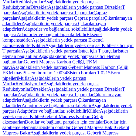
Muflar
Redüksiyonlar
Aşağıdakilerin yedek parçası
Redüksiyonlar
Dirsekler
Aşağıdakilerin yedek parçası Dirsekler
T
parçalar
Aşağıdakilerin yedek parçası T parçalar
Çapraz
parçalar
Aşağıdakilerin yedek parçası Çapraz parçalar
Çıkarılamayan
adaptörler
Aşağıdakilerin yedek parçası Çıkarılamayan
adaptörler
Adaptörler ve bağlantılar, sökülebilir
Aşağıdakilerin yedek
parçası Adaptörler ve bağlantılar, sökülebilir
Eksenel
kompensatörler
Aşağıdakilerin yedek parçası Eksenel
kompensatörler
Kilitler
Aşağıdakilerin yedek parçası Kilitler
Isıtıcı için
T parçalar
Aşağıdakilerin yedek parçası Isıtıcı için T parçalar
Isıtıcı
eleman bağlantıları
Aşağıdakilerin yedek parçası Isıtıcı eleman
bağlantıları
Geberit Mapress Karbon Çeliği, FKM
mavi
Aşağıdakilerin yedek parçası Geberit Mapress Karbon Çeliği,
FKM mavi
Sistem boruları 1.0034
Sistem boruları 1.0215
Boru
nipelleri
Muflar
Aşağıdakilerin yedek parçası
Muflar
Redüksiyonlar
Aşağıdakilerin yedek parçası
Redüksiyonlar
Dirsekler
Aşağıdakilerin yedek parçası Dirsekler
T
parçalar
Aşağıdakilerin yedek parçası T parçalar
Çıkarılamayan
adaptörler
Aşağıdakilerin yedek parçası Çıkarılamayan
adaptörler
Adaptörler ve bağlantılar, sökülebilir
Aşağıdakilerin yedek
parçası Adaptörler ve bağlantılar, sökülebilir
Kilitler
Aşağıdakilerin
yedek parçası Kilitler
Geberit Mapress Karbon Çeliği
aksesuarları
Borular ve bağlantı parçaları için contalar
Borular için
sabitleme elemanları
Sistem contaları
Geberit Mapress Bakır
Geberit
Mapress Bakır
Aşağıdakilerin yedek parçası Geberit Mapress