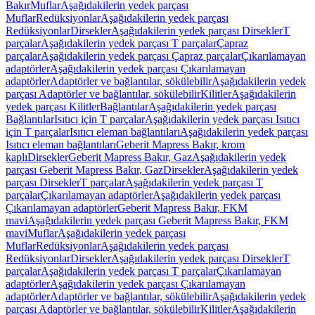
Bakır
Muflar
Aşağıdakilerin yedek parçası
Muflar
Redüksiyonlar
Aşağıdakilerin yedek parçası
Redüksiyonlar
Dirsekler
Aşağıdakilerin yedek parçası Dirsekler
T
parçalar
Aşağıdakilerin yedek parçası T parçalar
Çapraz
parçalar
Aşağıdakilerin yedek parçası Çapraz parçalar
Çıkarılamayan
adaptörler
Aşağıdakilerin yedek parçası Çıkarılamayan
adaptörler
Adaptörler ve bağlantılar, sökülebilir
Aşağıdakilerin yedek
parçası Adaptörler ve bağlantılar, sökülebilir
Kilitler
Aşağıdakilerin
yedek parçası Kilitler
Bağlantılar
Aşağıdakilerin yedek parçası
Bağlantılar
Isıtıcı için T parçalar
Aşağıdakilerin yedek parçası Isıtıcı
için T parçalar
Isıtıcı eleman bağlantıları
Aşağıdakilerin yedek parçası
Isıtıcı eleman bağlantıları
Geberit Mapress Bakır, krom
kaplı
Dirsekler
Geberit Mapress Bakır, Gaz
Aşağıdakilerin yedek
parçası Geberit Mapress Bakır, Gaz
Dirsekler
Aşağıdakilerin yedek
parçası Dirsekler
T parçalar
Aşağıdakilerin yedek parçası T
parçalar
Çıkarılamayan adaptörler
Aşağıdakilerin yedek parçası
Çıkarılamayan adaptörler
Geberit Mapress Bakır, FKM
mavi
Aşağıdakilerin yedek parçası Geberit Mapress Bakır, FKM
mavi
Muflar
Aşağıdakilerin yedek parçası
Muflar
Redüksiyonlar
Aşağıdakilerin yedek parçası
Redüksiyonlar
Dirsekler
Aşağıdakilerin yedek parçası Dirsekler
T
parçalar
Aşağıdakilerin yedek parçası T parçalar
Çıkarılamayan
adaptörler
Aşağıdakilerin yedek parçası Çıkarılamayan
adaptörler
Adaptörler ve bağlantılar, sökülebilir
Aşağıdakilerin yedek
parçası Adaptörler ve bağlantılar, sökülebilir
Kilitler
Aşağıdakilerin