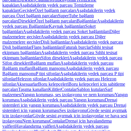
kapakları
Aşağıdakilerin yedek parçası Temizleme
kapakları
Geçişler
Özel bağlantı parçaları
Aşağıdakilerin yedek
parçası Özel bağlantı parçaları
SuperTube bağlantı
parçaları
Dirsekler
Özel bağlantı parçaları
Bağlantılar
Aşağıdakilerin
yedek parçası Bağlantılar
Kaynak bağlantıları
Soket
bağlantıları
Aşağıdakilerin yedek parçası Soket bağlantıları
Diğer
malzemelere geçişler
Aşağıdakilerin yedek parçası Diğer
malzemelere geçişler
Dişli bağlantılar
Aşağıdakilerin yedek parçası
Dişli bağlantılar
Flanş bağlantıları
Faturalı burçlar
Sıhhi tesisat
ekipmanı bağlantıları
Aşağıdakilerin yedek parçası Sıhhi tesisat
ekipmanı bağlantıları
Sifon dirsekleri
Aşağıdakilerin yedek parçası
Sifon dirsekleri
Bağlantı mufları
Aşağıdakilerin yedek parçası
Bağlantı mufları
Bağlantı manşonu
Aşağıdakilerin yedek parçası
Bağlantı manşonu
P tipi sifonlar
Aşağıdakilerin yedek parçası P tipi
sifonlar
Helezon sifonlar
Aşağıdakilerin yedek parçası Helezon
sifonlar
Aksesuarlar
Boru kelepçeleri
Boru kelepçeleri için sabitleme
parçaları
Taşıma kanalları
Kilitler
Contalar
Şablon kutuları
Sarf
malzemesi
Yangın koruması, ses izolasyonu ve nem koruması
Yangın
koruması
Aşağıdakilerin yedek parçası Yangın koruması
Drenaj
sistemleri için yangın koruması
Aşağıdakilerin yedek parçası Drenaj
sistemleri için yangın koruması
Ses izolasyonu
Gövde sesini ayırmak
için izolasyonlar
Gövde sesini ayırmak için izolasyonlar ve hava sesi
izolasyonu
Nem koruması
Contalar
Drenaj için havalandırma
valfleri
Havalandırma valfleri
Aşağıdakilerin yedek parçası