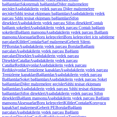
bağlantıları
Sıkıştırmalı bağlantılar
Diğer malzemelere
geçişler
Aşağıdakilerin yedek parçası Diğer malzemelere
geçişler
Sıhhi tesisat ekipmanı bağlantıları
Aşağıdakilerin yedek
parçası Sıhhi tesisat ekipmanı bağlantıları
Sifon
dirsekleri
Aşağıdakilerin yedek parçası Sifon dirsekleri
Contalı
bağlantı soketleri
Aşağıdakilerin yedek parçası Contalı bağlantı
soketleri
Bağlantı manşonu
Aşağıdakilerin yedek parçası Bağlantı
manşonu
Aksesuarlar
Boru kelepçeleri
Boru kelepçeleri için sabitleme
parçaları
Kilitler
Contalar
Sarf malzemesi
Geberit Silent-
PP
Borular
Aşağıdakilerin yedek parçası Borular
Bağlantı
parçaları
Aşağıdakilerin yedek parçası Bağlantı
parçaları
Dirsekler
Aşağıdakilerin yedek parçası
Dirsekler
Çatallar
Aşağıdakilerin yedek parçası
Çatallar
Redüksiyonlar
Aşağıdakilerin yedek parçası
Redüksiyonlar
Temizleme kapakları
Aşağıdakilerin yedek parçası
Temizleme kapakları
Bağlantılar
Aşağıdakilerin yedek parçası
Bağlantılar
Soket bağlantıları
Aşağıdakilerin yedek parçası Soket
bağlantıları
Diğer malzemelere geçişler
Sıhhi tesisat ekipmanı
bağlantıları
Aşağıdakilerin yedek parçası Sıhhi tesisat ekipmanı
bağlantıları
Sifon dirsekleri
Aşağıdakilerin yedek parçası Sifon
dirsekleri
Bağlantı manşonu
Aşağıdakilerin yedek parçası Bağlantı
manşonu
Aksesuarlar
Boru kelepçeleri
Kilitler
Contalar
Koruyucu
kapak
Sarf malzemesi
Geberit PE
Borular
Bağlantı
parçaları
Aşağıdakilerin yedek parçası Bağlantı
parçaları
Dirsekler
Çatallar
Redüksiyonlar
Temizleme