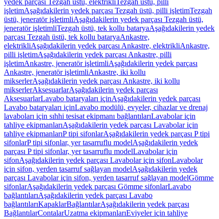
yedek parçası Tezgah üstü, elektrikli
Tezgah üstü, pilli
işletim
Aşağıdakilerin yedek parçası Tezgah üstü, pilli işletim
Tezgah
üstü, jeneratör işletimli
Aşağıdakilerin yedek parçası Tezgah üstü,
jeneratör işletimli
Tezgah üstü, tek kollu batarya
Aşağıdakilerin yedek
parçası Tezgah üstü, tek kollu batarya
Ankastre,
elektrikli
Aşağıdakilerin yedek parçası Ankastre, elektrikli
Ankastre,
pilli işletim
Aşağıdakilerin yedek parçası Ankastre, pilli
işletim
Ankastre, jeneratör işletimli
Aşağıdakilerin yedek parçası
Ankastre, jeneratör işletimli
Ankastre, iki kollu
mikserler
Aşağıdakilerin yedek parçası Ankastre, iki kollu
mikserler
Aksesuarlar
Aşağıdakilerin yedek parçası
Aksesuarlar
Lavabo bataryaları için
Aşağıdakilerin yedek parçası
Lavabo bataryaları için
Lavabo modülü, evyeler, cihazlar ve drenaj
lavaboları için sıhhi tesisat ekipmanı bağlantıları
Lavabolar için
tahliye ekipmanları
Aşağıdakilerin yedek parçası Lavabolar için
tahliye ekipmanları
P tipi sifonlar
Aşağıdakilerin yedek parçası P tipi
sifonlar
P tipi sifonlar, yer tasarruflu model
Aşağıdakilerin yedek
parçası P tipi sifonlar, yer tasarruflu model
Lavabolar için
sifon
Aşağıdakilerin yedek parçası Lavabolar için sifon
Lavabolar
için sifon, yerden tasarruf sağlayan model
Aşağıdakilerin yedek
parçası Lavabolar için sifon, yerden tasarruf sağlayan model
Gömme
sifonlar
Aşağıdakilerin yedek parçası Gömme sifonlar
Lavabo
bağlantıları
Aşağıdakilerin yedek parçası Lavabo
bağlantıları
Kapaklar
Bağlantılar
Aşağıdakilerin yedek parçası
Bağlantılar
Contalar
Uzatma ekipmanları
Eviyeler için tahliye