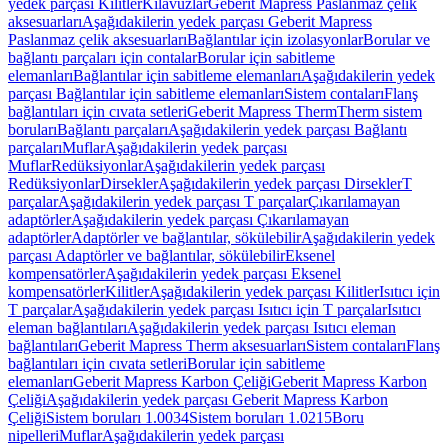
yedek parçası Kilitler
Kılavuzlar
Geberit Mapress Paslanmaz çelik
aksesuarları
Aşağıdakilerin yedek parçası Geberit Mapress
Paslanmaz çelik aksesuarları
Bağlantılar için izolasyonlar
Borular ve
bağlantı parçaları için contalar
Borular için sabitleme
elemanları
Bağlantılar için sabitleme elemanları
Aşağıdakilerin yedek
parçası Bağlantılar için sabitleme elemanları
Sistem contaları
Flanş
bağlantıları için cıvata setleri
Geberit Mapress Therm
Therm sistem
boruları
Bağlantı parçaları
Aşağıdakilerin yedek parçası Bağlantı
parçaları
Muflar
Aşağıdakilerin yedek parçası
Muflar
Redüksiyonlar
Aşağıdakilerin yedek parçası
Redüksiyonlar
Dirsekler
Aşağıdakilerin yedek parçası Dirsekler
T
parçalar
Aşağıdakilerin yedek parçası T parçalar
Çıkarılamayan
adaptörler
Aşağıdakilerin yedek parçası Çıkarılamayan
adaptörler
Adaptörler ve bağlantılar, sökülebilir
Aşağıdakilerin yedek
parçası Adaptörler ve bağlantılar, sökülebilir
Eksenel
kompensatörler
Aşağıdakilerin yedek parçası Eksenel
kompensatörler
Kilitler
Aşağıdakilerin yedek parçası Kilitler
Isıtıcı için
T parçalar
Aşağıdakilerin yedek parçası Isıtıcı için T parçalar
Isıtıcı
eleman bağlantıları
Aşağıdakilerin yedek parçası Isıtıcı eleman
bağlantıları
Geberit Mapress Therm aksesuarları
Sistem contaları
Flanş
bağlantıları için cıvata setleri
Borular için sabitleme
elemanları
Geberit Mapress Karbon Çeliği
Geberit Mapress Karbon
Çeliği
Aşağıdakilerin yedek parçası Geberit Mapress Karbon
Çeliği
Sistem boruları 1.0034
Sistem boruları 1.0215
Boru
nipelleri
Muflar
Aşağıdakilerin yedek parçası