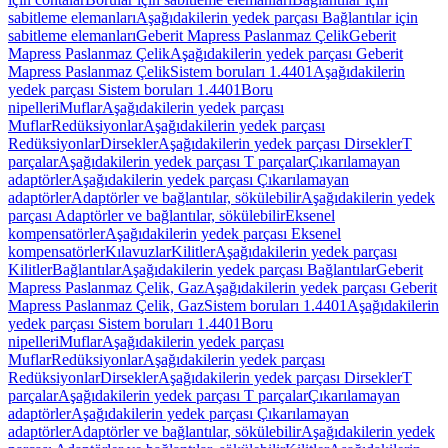
sabitleme elemanları
Aşağıdakilerin yedek parçası Bağlantılar için
sabitleme elemanları
Geberit Mapress Paslanmaz Çelik
Geberit
Mapress Paslanmaz Çelik
Aşağıdakilerin yedek parçası Geberit
Mapress Paslanmaz Çelik
Sistem boruları 1.4401
Aşağıdakilerin
yedek parçası Sistem boruları 1.4401
Boru
nipelleri
Muflar
Aşağıdakilerin yedek parçası
Muflar
Redüksiyonlar
Aşağıdakilerin yedek parçası
Redüksiyonlar
Dirsekler
Aşağıdakilerin yedek parçası Dirsekler
T
parçalar
Aşağıdakilerin yedek parçası T parçalar
Çıkarılamayan
adaptörler
Aşağıdakilerin yedek parçası Çıkarılamayan
adaptörler
Adaptörler ve bağlantılar, sökülebilir
Aşağıdakilerin yedek
parçası Adaptörler ve bağlantılar, sökülebilir
Eksenel
kompensatörler
Aşağıdakilerin yedek parçası Eksenel
kompensatörler
Kılavuzlar
Kilitler
Aşağıdakilerin yedek parçası
Kilitler
Bağlantılar
Aşağıdakilerin yedek parçası Bağlantılar
Geberit
Mapress Paslanmaz Çelik, Gaz
Aşağıdakilerin yedek parçası Geberit
Mapress Paslanmaz Çelik, Gaz
Sistem boruları 1.4401
Aşağıdakilerin
yedek parçası Sistem boruları 1.4401
Boru
nipelleri
Muflar
Aşağıdakilerin yedek parçası
Muflar
Redüksiyonlar
Aşağıdakilerin yedek parçası
Redüksiyonlar
Dirsekler
Aşağıdakilerin yedek parçası Dirsekler
T
parçalar
Aşağıdakilerin yedek parçası T parçalar
Çıkarılamayan
adaptörler
Aşağıdakilerin yedek parçası Çıkarılamayan
adaptörler
Adaptörler ve bağlantılar, sökülebilir
Aşağıdakilerin yedek