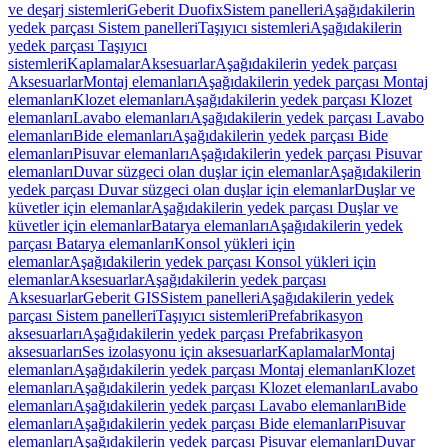
ve deşarj sistemleri
Geberit Duofix
Sistem panelleri
Aşağıdakilerin
yedek parçası Sistem panelleri
Taşıyıcı sistemleri
Aşağıdakilerin
yedek parçası Taşıyıcı
sistemleri
Kaplamalar
Aksesuarlar
Aşağıdakilerin yedek parçası
Aksesuarlar
Montaj elemanları
Aşağıdakilerin yedek parçası Montaj
elemanları
Klozet elemanları
Aşağıdakilerin yedek parçası Klozet
elemanları
Lavabo elemanları
Aşağıdakilerin yedek parçası Lavabo
elemanları
Bide elemanları
Aşağıdakilerin yedek parçası Bide
elemanları
Pisuvar elemanları
Aşağıdakilerin yedek parçası Pisuvar
elemanları
Duvar süzgeci olan duşlar için elemanlar
Aşağıdakilerin
yedek parçası Duvar süzgeci olan duşlar için elemanlar
Duşlar ve
küvetler için elemanlar
Aşağıdakilerin yedek parçası Duşlar ve
küvetler için elemanlar
Batarya elemanları
Aşağıdakilerin yedek
parçası Batarya elemanları
Konsol yükleri için
elemanlar
Aşağıdakilerin yedek parçası Konsol yükleri için
elemanlar
Aksesuarlar
Aşağıdakilerin yedek parçası
Aksesuarlar
Geberit GIS
Sistem panelleri
Aşağıdakilerin yedek
parçası Sistem panelleri
Taşıyıcı sistemleri
Prefabrikasyon
aksesuarları
Aşağıdakilerin yedek parçası Prefabrikasyon
aksesuarları
Ses izolasyonu için aksesuarlar
Kaplamalar
Montaj
elemanları
Aşağıdakilerin yedek parçası Montaj elemanları
Klozet
elemanları
Aşağıdakilerin yedek parçası Klozet elemanları
Lavabo
elemanları
Aşağıdakilerin yedek parçası Lavabo elemanları
Bide
elemanları
Aşağıdakilerin yedek parçası Bide elemanları
Pisuvar
elemanları
Aşağıdakilerin yedek parçası Pisuvar elemanları
Duvar