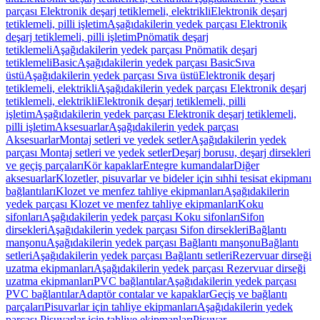
parçası Elektronik deşarj tetiklemeli, elektrikli
Elektronik deşarj
tetiklemeli, pilli işletim
Aşağıdakilerin yedek parçası Elektronik
deşarj tetiklemeli, pilli işletim
Pnömatik deşarj
tetiklemeli
Aşağıdakilerin yedek parçası Pnömatik deşarj
tetiklemeli
Basic
Aşağıdakilerin yedek parçası Basic
Sıva
üstü
Aşağıdakilerin yedek parçası Sıva üstü
Elektronik deşarj
tetiklemeli, elektrikli
Aşağıdakilerin yedek parçası Elektronik deşarj
tetiklemeli, elektrikli
Elektronik deşarj tetiklemeli, pilli
işletim
Aşağıdakilerin yedek parçası Elektronik deşarj tetiklemeli,
pilli işletim
Aksesuarlar
Aşağıdakilerin yedek parçası
Aksesuarlar
Montaj setleri ve yedek setler
Aşağıdakilerin yedek
parçası Montaj setleri ve yedek setler
Deşarj borusu, deşarj dirsekleri
ve geçiş parçaları
Kör kapaklar
Entegre kumandalar
Diğer
aksesuarlar
Klozetler, pisuvarlar ve bideler için sıhhi tesisat ekipmanı
bağlantıları
Klozet ve menfez tahliye ekipmanları
Aşağıdakilerin
yedek parçası Klozet ve menfez tahliye ekipmanları
Koku
sifonları
Aşağıdakilerin yedek parçası Koku sifonları
Sifon
dirsekleri
Aşağıdakilerin yedek parçası Sifon dirsekleri
Bağlantı
manşonu
Aşağıdakilerin yedek parçası Bağlantı manşonu
Bağlantı
setleri
Aşağıdakilerin yedek parçası Bağlantı setleri
Rezervuar dirseği
uzatma ekipmanları
Aşağıdakilerin yedek parçası Rezervuar dirseği
uzatma ekipmanları
PVC bağlantılar
Aşağıdakilerin yedek parçası
PVC bağlantılar
Adaptör contalar ve kapaklar
Geçiş ve bağlantı
parçaları
Pisuvarlar için tahliye ekipmanları
Aşağıdakilerin yedek
parçası Pisuvarlar için tahliye ekipmanları
Pisuvar