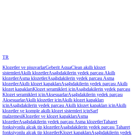
TR
Klozetler ve pisuvarlar
Geberit AquaClean akıllı klozet
sistemleri
Akıllı klozetler
Aşağıdakilerin yedek parçası Akıllı
klozetler
Asma klozetler
Aşağıdakilerin yedek parçası Asma
klozetler
Akıllı klozet kapakları
Aşağıdakilerin yedek parçası Akıllı
klozet kapakları
Klozet seramikleri için
Aşağıdakilerin yedek parçası
Klozet seramikleri için
Aksesuarlar
Aşağıdakilerin yedek parçası
Aksesuarlar
Akıllı klozetler için
Akıllı klozet kapakları
için
Aşağıdakilerin yedek parçası Akıllı klozet kapakları için
Akıllı
klozetler ve komple akıllı klozet sistemleri için
Sarf
malzemesi
Klozetler ve klozet kapakları
Asma
klozetler
Aşağıdakilerin yedek parçası Asma klozetler
Taharet
fonksiyonlu alçak tip klozetler
Aşağıdakilerin yedek parçası Taharet
fonksiyonlu alçak tip klozetler
Klozet kapakları
Aşağıdakilerin yedek