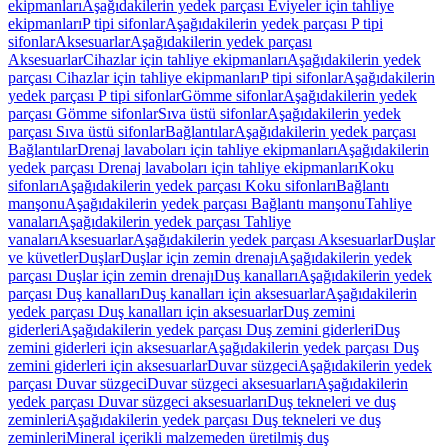
ekipmanları
Aşağıdakilerin yedek parçası Eviyeler için tahliye
ekipmanları
P tipi sifonlar
Aşağıdakilerin yedek parçası P tipi
sifonlar
Aksesuarlar
Aşağıdakilerin yedek parçası
Aksesuarlar
Cihazlar için tahliye ekipmanları
Aşağıdakilerin yedek
parçası Cihazlar için tahliye ekipmanları
P tipi sifonlar
Aşağıdakilerin
yedek parçası P tipi sifonlar
Gömme sifonlar
Aşağıdakilerin yedek
parçası Gömme sifonlar
Sıva üstü sifonlar
Aşağıdakilerin yedek
parçası Sıva üstü sifonlar
Bağlantılar
Aşağıdakilerin yedek parçası
Bağlantılar
Drenaj lavaboları için tahliye ekipmanları
Aşağıdakilerin
yedek parçası Drenaj lavaboları için tahliye ekipmanları
Koku
sifonları
Aşağıdakilerin yedek parçası Koku sifonları
Bağlantı
manşonu
Aşağıdakilerin yedek parçası Bağlantı manşonu
Tahliye
vanaları
Aşağıdakilerin yedek parçası Tahliye
vanaları
Aksesuarlar
Aşağıdakilerin yedek parçası Aksesuarlar
Duşlar
ve küvetler
Duşlar
Duşlar için zemin drenajı
Aşağıdakilerin yedek
parçası Duşlar için zemin drenajı
Duş kanalları
Aşağıdakilerin yedek
parçası Duş kanalları
Duş kanalları için aksesuarlar
Aşağıdakilerin
yedek parçası Duş kanalları için aksesuarlar
Duş zemini
giderleri
Aşağıdakilerin yedek parçası Duş zemini giderleri
Duş
zemini giderleri için aksesuarlar
Aşağıdakilerin yedek parçası Duş
zemini giderleri için aksesuarlar
Duvar süzgeci
Aşağıdakilerin yedek
parçası Duvar süzgeci
Duvar süzgeci aksesuarları
Aşağıdakilerin
yedek parçası Duvar süzgeci aksesuarları
Duş tekneleri ve duş
zeminleri
Aşağıdakilerin yedek parçası Duş tekneleri ve duş
zeminleri
Mineral içerikli malzemeden üretilmiş duş