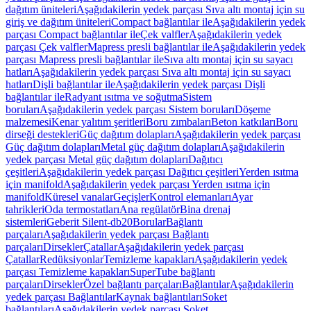
dağıtım üniteleri
Aşağıdakilerin yedek parçası Sıva altı montaj için su
giriş ve dağıtım üniteleri
Compact bağlantılar ile
Aşağıdakilerin yedek
parçası Compact bağlantılar ile
Çek valfler
Aşağıdakilerin yedek
parçası Çek valfler
Mapress presli bağlantılar ile
Aşağıdakilerin yedek
parçası Mapress presli bağlantılar ile
Sıva altı montaj için su sayacı
hatları
Aşağıdakilerin yedek parçası Sıva altı montaj için su sayacı
hatları
Dişli bağlantılar ile
Aşağıdakilerin yedek parçası Dişli
bağlantılar ile
Radyant ısıtma ve soğutma
Sistem
boruları
Aşağıdakilerin yedek parçası Sistem boruları
Döşeme
malzemesi
Kenar yalıtım şeritleri
Boru zımbaları
Beton katkıları
Boru
dirseği destekleri
Güç dağıtım dolapları
Aşağıdakilerin yedek parçası
Güç dağıtım dolapları
Metal güç dağıtım dolapları
Aşağıdakilerin
yedek parçası Metal güç dağıtım dolapları
Dağıtıcı
çeşitleri
Aşağıdakilerin yedek parçası Dağıtıcı çeşitleri
Yerden ısıtma
için manifold
Aşağıdakilerin yedek parçası Yerden ısıtma için
manifold
Küresel vanalar
Geçişler
Kontrol elemanları
Ayar
tahrikleri
Oda termostatları
Ana regülatör
Bina drenaj
sistemleri
Geberit Silent-db20
Borular
Bağlantı
parçaları
Aşağıdakilerin yedek parçası Bağlantı
parçaları
Dirsekler
Çatallar
Aşağıdakilerin yedek parçası
Çatallar
Redüksiyonlar
Temizleme kapakları
Aşağıdakilerin yedek
parçası Temizleme kapakları
SuperTube bağlantı
parçaları
Dirsekler
Özel bağlantı parçaları
Bağlantılar
Aşağıdakilerin
yedek parçası Bağlantılar
Kaynak bağlantıları
Soket
bağlantıları
Aşağıdakilerin yedek parçası Soket