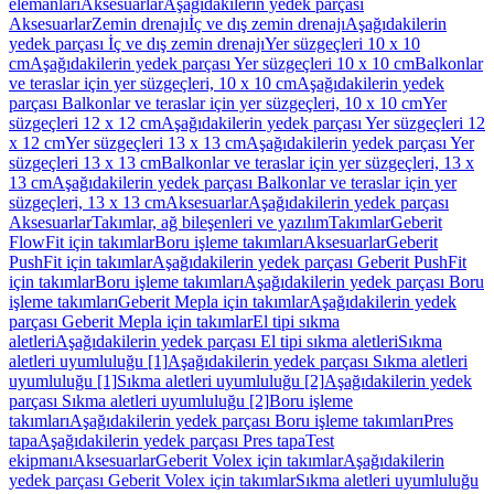
elemanları
Aksesuarlar
Aşağıdakilerin yedek parçası
Aksesuarlar
Zemin drenajı
İç ve dış zemin drenajı
Aşağıdakilerin
yedek parçası İç ve dış zemin drenajı
Yer süzgeçleri 10 x 10
cm
Aşağıdakilerin yedek parçası Yer süzgeçleri 10 x 10 cm
Balkonlar
ve teraslar için yer süzgeçleri, 10 x 10 cm
Aşağıdakilerin yedek
parçası Balkonlar ve teraslar için yer süzgeçleri, 10 x 10 cm
Yer
süzgeçleri 12 x 12 cm
Aşağıdakilerin yedek parçası Yer süzgeçleri 12
x 12 cm
Yer süzgeçleri 13 x 13 cm
Aşağıdakilerin yedek parçası Yer
süzgeçleri 13 x 13 cm
Balkonlar ve teraslar için yer süzgeçleri, 13 x
13 cm
Aşağıdakilerin yedek parçası Balkonlar ve teraslar için yer
süzgeçleri, 13 x 13 cm
Aksesuarlar
Aşağıdakilerin yedek parçası
Aksesuarlar
Takımlar, ağ bileşenleri ve yazılım
Takımlar
Geberit
FlowFit için takımlar
Boru işleme takımları
Aksesuarlar
Geberit
PushFit için takımlar
Aşağıdakilerin yedek parçası Geberit PushFit
için takımlar
Boru işleme takımları
Aşağıdakilerin yedek parçası Boru
işleme takımları
Geberit Mepla için takımlar
Aşağıdakilerin yedek
parçası Geberit Mepla için takımlar
El tipi sıkma
aletleri
Aşağıdakilerin yedek parçası El tipi sıkma aletleri
Sıkma
aletleri uyumluluğu [1]
Aşağıdakilerin yedek parçası Sıkma aletleri
uyumluluğu [1]
Sıkma aletleri uyumluluğu [2]
Aşağıdakilerin yedek
parçası Sıkma aletleri uyumluluğu [2]
Boru işleme
takımları
Aşağıdakilerin yedek parçası Boru işleme takımları
Pres
tapa
Aşağıdakilerin yedek parçası Pres tapa
Test
ekipmanı
Aksesuarlar
Geberit Volex için takımlar
Aşağıdakilerin
yedek parçası Geberit Volex için takımlar
Sıkma aletleri uyumluluğu