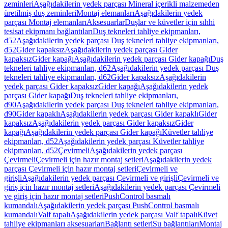
zeminleri
Aşağıdakilerin yedek parçası Mineral içerikli malzemeden
üretilmiş duş zeminleri
Montaj elemanları
Aşağıdakilerin yedek
parçası Montaj elemanları
Aksesuarlar
Duşlar ve küvetler için sıhhi
tesisat ekipmanı bağlantıları
Duş tekneleri tahliye ekipmanları,
d52
Aşağıdakilerin yedek parçası Duş tekneleri tahliye ekipmanları,
d52
Gider kapaksız
Aşağıdakilerin yedek parçası Gider
kapaksız
Gider kapağı
Aşağıdakilerin yedek parçası Gider kapağı
Duş
tekneleri tahliye ekipmanları, d62
Aşağıdakilerin yedek parçası Duş
tekneleri tahliye ekipmanları, d62
Gider kapaksız
Aşağıdakilerin
yedek parçası Gider kapaksız
Gider kapağı
Aşağıdakilerin yedek
parçası Gider kapağı
Duş tekneleri tahliye ekipmanları,
d90
Aşağıdakilerin yedek parçası Duş tekneleri tahliye ekipmanları,
d90
Gider kapaklı
Aşağıdakilerin yedek parçası Gider kapaklı
Gider
kapaksız
Aşağıdakilerin yedek parçası Gider kapaksız
Gider
kapağı
Aşağıdakilerin yedek parçası Gider kapağı
Küvetler tahliye
ekipmanları, d52
Aşağıdakilerin yedek parçası Küvetler tahliye
ekipmanları, d52
Çevirmeli
Aşağıdakilerin yedek parçası
Çevirmeli
Çevirmeli için hazır montaj setleri
Aşağıdakilerin yedek
parçası Çevirmeli için hazır montaj setleri
Çevirmeli ve
girişli
Aşağıdakilerin yedek parçası Çevirmeli ve girişli
Çevirmeli ve
giriş için hazır montaj setleri
Aşağıdakilerin yedek parçası Çevirmeli
ve giriş için hazır montaj setleri
PushControl basmalı
kumandalı
Aşağıdakilerin yedek parçası PushControl basmalı
kumandalı
Valf tapalı
Aşağıdakilerin yedek parçası Valf tapalı
Küvet
tahliye ekipmanları aksesuarları
Bağlantı setleri
Su bağlantıları
Montaj