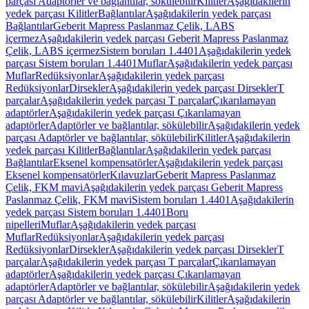
parçası Adaptörler ve bağlantılar, sökülebilir
Kilitler
Aşağıdakilerin
yedek parçası Kilitler
Bağlantılar
Aşağıdakilerin yedek parçası
Bağlantılar
Geberit Mapress Paslanmaz Çelik, LABS
içermez
Aşağıdakilerin yedek parçası Geberit Mapress Paslanmaz
Çelik, LABS içermez
Sistem boruları 1.4401
Aşağıdakilerin yedek
parçası Sistem boruları 1.4401
Muflar
Aşağıdakilerin yedek parçası
Muflar
Redüksiyonlar
Aşağıdakilerin yedek parçası
Redüksiyonlar
Dirsekler
Aşağıdakilerin yedek parçası Dirsekler
T
parçalar
Aşağıdakilerin yedek parçası T parçalar
Çıkarılamayan
adaptörler
Aşağıdakilerin yedek parçası Çıkarılamayan
adaptörler
Adaptörler ve bağlantılar, sökülebilir
Aşağıdakilerin yedek
parçası Adaptörler ve bağlantılar, sökülebilir
Kilitler
Aşağıdakilerin
yedek parçası Kilitler
Bağlantılar
Aşağıdakilerin yedek parçası
Bağlantılar
Eksenel kompensatörler
Aşağıdakilerin yedek parçası
Eksenel kompensatörler
Kılavuzlar
Geberit Mapress Paslanmaz
Çelik, FKM mavi
Aşağıdakilerin yedek parçası Geberit Mapress
Paslanmaz Çelik, FKM mavi
Sistem boruları 1.4401
Aşağıdakilerin
yedek parçası Sistem boruları 1.4401
Boru
nipelleri
Muflar
Aşağıdakilerin yedek parçası
Muflar
Redüksiyonlar
Aşağıdakilerin yedek parçası
Redüksiyonlar
Dirsekler
Aşağıdakilerin yedek parçası Dirsekler
T
parçalar
Aşağıdakilerin yedek parçası T parçalar
Çıkarılamayan
adaptörler
Aşağıdakilerin yedek parçası Çıkarılamayan
adaptörler
Adaptörler ve bağlantılar, sökülebilir
Aşağıdakilerin yedek
parçası Adaptörler ve bağlantılar, sökülebilir
Kilitler
Aşağıdakilerin