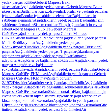
yedek parçası Kilitler
Geberit Mapress Bakır
aksesuarları
Aşağıdakilerin yedek parçası Geberit Mapress Bakır
aksesuarları
Bağlantılar için izolasyonlar
Borular ve bağlantı parçaları
için contalar
Borular için sabitleme elemanları
Bağlantılar için
sabitleme elemanları
Aşağıdakilerin yedek parçası Bağlantılar için
sabitleme elemanları
Sistem contaları
Flanş bağlantıları için cıvata
setleri
Geberit Mapress CuNiFe
Geberit Mapress
CuNiFe
Aşağıdakilerin yedek parçası Geberit Mapress
CuNiFe
Sistem boruları 2.1972
Muflar
Aşağıdakilerin yedek parçası
Muflar
Redüksiyonlar
Aşağıdakilerin yedek parçası
Redüksiyonlar
Dirsekler
Aşağıdakilerin yedek parçası Dirsekler
T
parçalar
Aşağıdakilerin yedek parçası T parçalar
Çıkarılamayan
adaptörler
Aşağıdakilerin yedek parçası Çıkarılamayan
adaptörler
Adaptörler ve bağlantılar, sökülebilir
Aşağıdakilerin yedek
parçası Adaptörler ve bağlantılar,
sökülebilir
Kılavuzlar
Aşağıdakilerin yedek parçası Kılavuzlar
Geberit
Mapress CuNiFe, FKM mavi
Aşağıdakilerin yedek parçası Geberit
Mapress CuNiFe, FKM mavi
Sistem boruları
2.1972
Dirsekler
Adaptörler ve bağlantılar, sökülebilir
Aşağıdakilerin
yedek parçası Adaptörler ve bağlantılar, sökülebilir
Kılavuzlar
Geberit
Mapress CuNiFe aksesuarları
Sistem contaları
Flanş bağlantıları için
cıvata setleri
Geberit hijyen sistemi
Hijyenik deşarjlı rezervuar ve
klozet deşarj kontrol aksesuarları
Aşağıdakilerin yedek parçası
Hijyenik deşarjlı rezervuar ve klozet deşarj kontrol aksesuarları
Güç
üniteleri
Aşağıdakilerin yedek parçası Güç üniteleri
Ağ