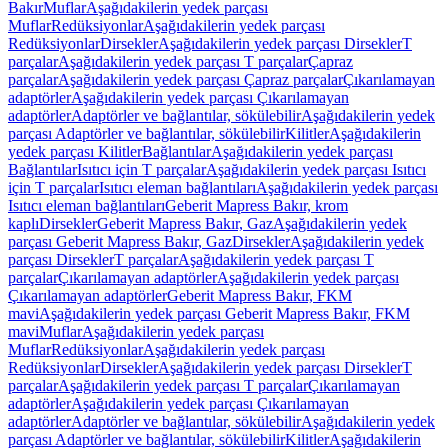
Bakır
Muflar
Aşağıdakilerin yedek parçası
Muflar
Redüksiyonlar
Aşağıdakilerin yedek parçası
Redüksiyonlar
Dirsekler
Aşağıdakilerin yedek parçası Dirsekler
T
parçalar
Aşağıdakilerin yedek parçası T parçalar
Çapraz
parçalar
Aşağıdakilerin yedek parçası Çapraz parçalar
Çıkarılamayan
adaptörler
Aşağıdakilerin yedek parçası Çıkarılamayan
adaptörler
Adaptörler ve bağlantılar, sökülebilir
Aşağıdakilerin yedek
parçası Adaptörler ve bağlantılar, sökülebilir
Kilitler
Aşağıdakilerin
yedek parçası Kilitler
Bağlantılar
Aşağıdakilerin yedek parçası
Bağlantılar
Isıtıcı için T parçalar
Aşağıdakilerin yedek parçası Isıtıcı
için T parçalar
Isıtıcı eleman bağlantıları
Aşağıdakilerin yedek parçası
Isıtıcı eleman bağlantıları
Geberit Mapress Bakır, krom
kaplı
Dirsekler
Geberit Mapress Bakır, Gaz
Aşağıdakilerin yedek
parçası Geberit Mapress Bakır, Gaz
Dirsekler
Aşağıdakilerin yedek
parçası Dirsekler
T parçalar
Aşağıdakilerin yedek parçası T
parçalar
Çıkarılamayan adaptörler
Aşağıdakilerin yedek parçası
Çıkarılamayan adaptörler
Geberit Mapress Bakır, FKM
mavi
Aşağıdakilerin yedek parçası Geberit Mapress Bakır, FKM
mavi
Muflar
Aşağıdakilerin yedek parçası
Muflar
Redüksiyonlar
Aşağıdakilerin yedek parçası
Redüksiyonlar
Dirsekler
Aşağıdakilerin yedek parçası Dirsekler
T
parçalar
Aşağıdakilerin yedek parçası T parçalar
Çıkarılamayan
adaptörler
Aşağıdakilerin yedek parçası Çıkarılamayan
adaptörler
Adaptörler ve bağlantılar, sökülebilir
Aşağıdakilerin yedek
parçası Adaptörler ve bağlantılar, sökülebilir
Kilitler
Aşağıdakilerin