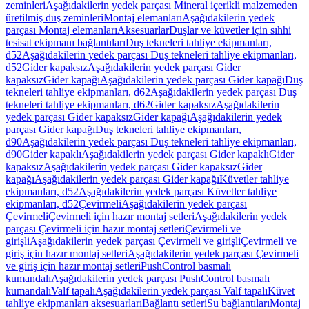
zeminleri
Aşağıdakilerin yedek parçası Mineral içerikli malzemeden
üretilmiş duş zeminleri
Montaj elemanları
Aşağıdakilerin yedek
parçası Montaj elemanları
Aksesuarlar
Duşlar ve küvetler için sıhhi
tesisat ekipmanı bağlantıları
Duş tekneleri tahliye ekipmanları,
d52
Aşağıdakilerin yedek parçası Duş tekneleri tahliye ekipmanları,
d52
Gider kapaksız
Aşağıdakilerin yedek parçası Gider
kapaksız
Gider kapağı
Aşağıdakilerin yedek parçası Gider kapağı
Duş
tekneleri tahliye ekipmanları, d62
Aşağıdakilerin yedek parçası Duş
tekneleri tahliye ekipmanları, d62
Gider kapaksız
Aşağıdakilerin
yedek parçası Gider kapaksız
Gider kapağı
Aşağıdakilerin yedek
parçası Gider kapağı
Duş tekneleri tahliye ekipmanları,
d90
Aşağıdakilerin yedek parçası Duş tekneleri tahliye ekipmanları,
d90
Gider kapaklı
Aşağıdakilerin yedek parçası Gider kapaklı
Gider
kapaksız
Aşağıdakilerin yedek parçası Gider kapaksız
Gider
kapağı
Aşağıdakilerin yedek parçası Gider kapağı
Küvetler tahliye
ekipmanları, d52
Aşağıdakilerin yedek parçası Küvetler tahliye
ekipmanları, d52
Çevirmeli
Aşağıdakilerin yedek parçası
Çevirmeli
Çevirmeli için hazır montaj setleri
Aşağıdakilerin yedek
parçası Çevirmeli için hazır montaj setleri
Çevirmeli ve
girişli
Aşağıdakilerin yedek parçası Çevirmeli ve girişli
Çevirmeli ve
giriş için hazır montaj setleri
Aşağıdakilerin yedek parçası Çevirmeli
ve giriş için hazır montaj setleri
PushControl basmalı
kumandalı
Aşağıdakilerin yedek parçası PushControl basmalı
kumandalı
Valf tapalı
Aşağıdakilerin yedek parçası Valf tapalı
Küvet
tahliye ekipmanları aksesuarları
Bağlantı setleri
Su bağlantıları
Montaj