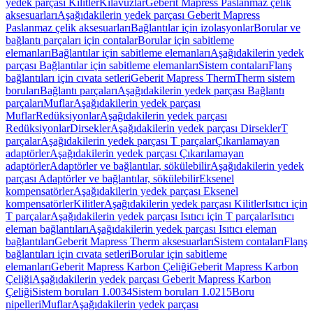
yedek parçası Kilitler
Kılavuzlar
Geberit Mapress Paslanmaz çelik
aksesuarları
Aşağıdakilerin yedek parçası Geberit Mapress
Paslanmaz çelik aksesuarları
Bağlantılar için izolasyonlar
Borular ve
bağlantı parçaları için contalar
Borular için sabitleme
elemanları
Bağlantılar için sabitleme elemanları
Aşağıdakilerin yedek
parçası Bağlantılar için sabitleme elemanları
Sistem contaları
Flanş
bağlantıları için cıvata setleri
Geberit Mapress Therm
Therm sistem
boruları
Bağlantı parçaları
Aşağıdakilerin yedek parçası Bağlantı
parçaları
Muflar
Aşağıdakilerin yedek parçası
Muflar
Redüksiyonlar
Aşağıdakilerin yedek parçası
Redüksiyonlar
Dirsekler
Aşağıdakilerin yedek parçası Dirsekler
T
parçalar
Aşağıdakilerin yedek parçası T parçalar
Çıkarılamayan
adaptörler
Aşağıdakilerin yedek parçası Çıkarılamayan
adaptörler
Adaptörler ve bağlantılar, sökülebilir
Aşağıdakilerin yedek
parçası Adaptörler ve bağlantılar, sökülebilir
Eksenel
kompensatörler
Aşağıdakilerin yedek parçası Eksenel
kompensatörler
Kilitler
Aşağıdakilerin yedek parçası Kilitler
Isıtıcı için
T parçalar
Aşağıdakilerin yedek parçası Isıtıcı için T parçalar
Isıtıcı
eleman bağlantıları
Aşağıdakilerin yedek parçası Isıtıcı eleman
bağlantıları
Geberit Mapress Therm aksesuarları
Sistem contaları
Flanş
bağlantıları için cıvata setleri
Borular için sabitleme
elemanları
Geberit Mapress Karbon Çeliği
Geberit Mapress Karbon
Çeliği
Aşağıdakilerin yedek parçası Geberit Mapress Karbon
Çeliği
Sistem boruları 1.0034
Sistem boruları 1.0215
Boru
nipelleri
Muflar
Aşağıdakilerin yedek parçası