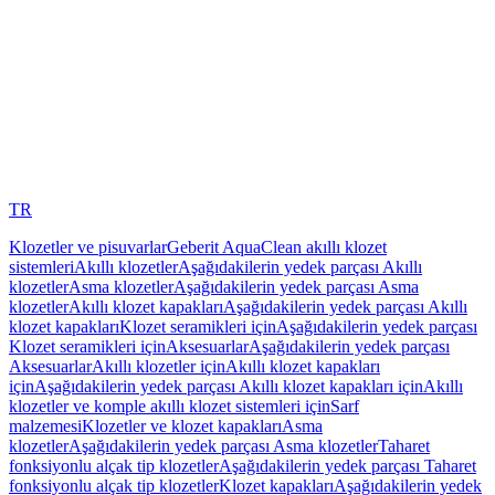
TR
Klozetler ve pisuvarlar
Geberit AquaClean akıllı klozet
sistemleri
Akıllı klozetler
Aşağıdakilerin yedek parçası Akıllı
klozetler
Asma klozetler
Aşağıdakilerin yedek parçası Asma
klozetler
Akıllı klozet kapakları
Aşağıdakilerin yedek parçası Akıllı
klozet kapakları
Klozet seramikleri için
Aşağıdakilerin yedek parçası
Klozet seramikleri için
Aksesuarlar
Aşağıdakilerin yedek parçası
Aksesuarlar
Akıllı klozetler için
Akıllı klozet kapakları
için
Aşağıdakilerin yedek parçası Akıllı klozet kapakları için
Akıllı
klozetler ve komple akıllı klozet sistemleri için
Sarf
malzemesi
Klozetler ve klozet kapakları
Asma
klozetler
Aşağıdakilerin yedek parçası Asma klozetler
Taharet
fonksiyonlu alçak tip klozetler
Aşağıdakilerin yedek parçası Taharet
fonksiyonlu alçak tip klozetler
Klozet kapakları
Aşağıdakilerin yedek