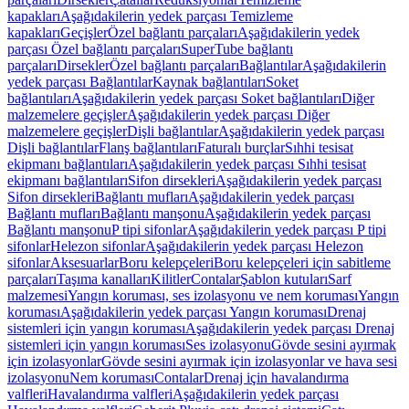
kapakları
Aşağıdakilerin yedek parçası Temizleme
kapakları
Geçişler
Özel bağlantı parçaları
Aşağıdakilerin yedek
parçası Özel bağlantı parçaları
SuperTube bağlantı
parçaları
Dirsekler
Özel bağlantı parçaları
Bağlantılar
Aşağıdakilerin
yedek parçası Bağlantılar
Kaynak bağlantıları
Soket
bağlantıları
Aşağıdakilerin yedek parçası Soket bağlantıları
Diğer
malzemelere geçişler
Aşağıdakilerin yedek parçası Diğer
malzemelere geçişler
Dişli bağlantılar
Aşağıdakilerin yedek parçası
Dişli bağlantılar
Flanş bağlantıları
Faturalı burçlar
Sıhhi tesisat
ekipmanı bağlantıları
Aşağıdakilerin yedek parçası Sıhhi tesisat
ekipmanı bağlantıları
Sifon dirsekleri
Aşağıdakilerin yedek parçası
Sifon dirsekleri
Bağlantı mufları
Aşağıdakilerin yedek parçası
Bağlantı mufları
Bağlantı manşonu
Aşağıdakilerin yedek parçası
Bağlantı manşonu
P tipi sifonlar
Aşağıdakilerin yedek parçası P tipi
sifonlar
Helezon sifonlar
Aşağıdakilerin yedek parçası Helezon
sifonlar
Aksesuarlar
Boru kelepçeleri
Boru kelepçeleri için sabitleme
parçaları
Taşıma kanalları
Kilitler
Contalar
Şablon kutuları
Sarf
malzemesi
Yangın koruması, ses izolasyonu ve nem koruması
Yangın
koruması
Aşağıdakilerin yedek parçası Yangın koruması
Drenaj
sistemleri için yangın koruması
Aşağıdakilerin yedek parçası Drenaj
sistemleri için yangın koruması
Ses izolasyonu
Gövde sesini ayırmak
için izolasyonlar
Gövde sesini ayırmak için izolasyonlar ve hava sesi
izolasyonu
Nem koruması
Contalar
Drenaj için havalandırma
valfleri
Havalandırma valfleri
Aşağıdakilerin yedek parçası