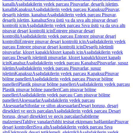
kanallı
Aşağıdakilerin yedek parçası Pisuvarlar, deşarjlı işletim,
kanallı
Kapaksız
Aşağıdakilerin yedek parçası Kapaksız
Pisuvar,
deşarjlı işletim, kanalsız
Aşağıdakilerin yedek parçası Pisuvar,
deşarjlı işletim, kanalsız
Sıva üstü ya da sıva altı pisuvar deşarj
kontrolü için
Aşağıdakilerin yedek parçası Sıva üstü ya da sıva altı
pisuvar deşarj kontrolü için
Entegre pisuvar deşarj
kontrollü
Aşağıdakilerin yedek parçası Entegre pisuvar deşarj
kontrollü
Entegre pisuvar deşarj kontrolü için
Aşağıdakilerin yedek
parçası Entegre pisuvar deşarj kontrolü için
Deşarjlı işletimli
pisuvarlar, klozet kapaklı/klozet kapağı için
Aşağıdakilerin yedek
parçası Deşarjlı işletimli pisuvarlar, klozet kapaklı/klozet kapağı
için
Kanalsız
Aşağıdakilerin yedek parçası Kanalsız
Pisuvarlar, susuz
işletim
Aşağıdakilerin yedek parçası Pisuvarlar, susuz
işletim
Kapaksız
Aşağıdakilerin yedek parçası Kapaksız
Pisuvar
bölme panelleri
Aşağıdakilerin yedek parçası Pisuvar bölme
panelleri
Plastik pisuvar bölme panelleri
Aşağıdakilerin yedek parçası
Plastik pisuvar bölme panelleri
Cam pisuvar bölme
panelleri
Aşağıdakilerin yedek parçası Cam pisuvar bölme
panelleri
Aksesuarlar
Aşağıdakilerin yedek parçası
Aksesuarlar
Sifonlar ve sifon aksesuarları
Deşarj borusu, deşarj
dirsekleri ve geçiş parçaları
Aşağıdakilerin yedek parçası Deşarj
borusu, deşarj dirsekleri ve geçiş parçaları
Sabitleme
malzemesi
Tahliye vanaları
Sıhhi tesisat ekipmanı bağlantıları
Pisuvar
deşarj kontrolleri
Sıva altı
Aşağıdakilerin yedek parçası Sıva
altı
Elektronik deşarj tetiklemeli, elektrikli
Aşağıdakilerin yedek