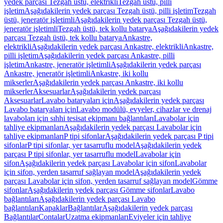
yedek parçası Tezgah üstü, elektrikli
Tezgah üstü, pilli
işletim
Aşağıdakilerin yedek parçası Tezgah üstü, pilli işletim
Tezgah
üstü, jeneratör işletimli
Aşağıdakilerin yedek parçası Tezgah üstü,
jeneratör işletimli
Tezgah üstü, tek kollu batarya
Aşağıdakilerin yedek
parçası Tezgah üstü, tek kollu batarya
Ankastre,
elektrikli
Aşağıdakilerin yedek parçası Ankastre, elektrikli
Ankastre,
pilli işletim
Aşağıdakilerin yedek parçası Ankastre, pilli
işletim
Ankastre, jeneratör işletimli
Aşağıdakilerin yedek parçası
Ankastre, jeneratör işletimli
Ankastre, iki kollu
mikserler
Aşağıdakilerin yedek parçası Ankastre, iki kollu
mikserler
Aksesuarlar
Aşağıdakilerin yedek parçası
Aksesuarlar
Lavabo bataryaları için
Aşağıdakilerin yedek parçası
Lavabo bataryaları için
Lavabo modülü, evyeler, cihazlar ve drenaj
lavaboları için sıhhi tesisat ekipmanı bağlantıları
Lavabolar için
tahliye ekipmanları
Aşağıdakilerin yedek parçası Lavabolar için
tahliye ekipmanları
P tipi sifonlar
Aşağıdakilerin yedek parçası P tipi
sifonlar
P tipi sifonlar, yer tasarruflu model
Aşağıdakilerin yedek
parçası P tipi sifonlar, yer tasarruflu model
Lavabolar için
sifon
Aşağıdakilerin yedek parçası Lavabolar için sifon
Lavabolar
için sifon, yerden tasarruf sağlayan model
Aşağıdakilerin yedek
parçası Lavabolar için sifon, yerden tasarruf sağlayan model
Gömme
sifonlar
Aşağıdakilerin yedek parçası Gömme sifonlar
Lavabo
bağlantıları
Aşağıdakilerin yedek parçası Lavabo
bağlantıları
Kapaklar
Bağlantılar
Aşağıdakilerin yedek parçası
Bağlantılar
Contalar
Uzatma ekipmanları
Eviyeler için tahliye