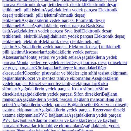
parçası Elektronik deşarj tetiklemeli, elektrikli
Elektronik deşarj
tetiklemeli, pilli işletim
Aşağıdakilerin yedek parçası Elektronik
deşarj tetiklemeli, pilli işletim
Pnömatik deşarj
tetiklemeli
Aşağıdakilerin yedek parçası Pnömatik deşarj
tetiklemeli
Basic
Aşağıdakilerin yedek parçası Basic
Sıva
üstü
Aşağıdakilerin yedek parçası Sıva üstü
Elektronik deşarj
tetiklemeli, elektrikli
Aşağıdakilerin yedek parçası Elektronik deşarj
tetiklemeli, elektrikli
Elektronik deşarj tetiklemeli, pilli
işletim
Aşağıdakilerin yedek parçası Elektronik deşarj tetiklemeli,
pilli işletim
Aksesuarlar
Aşağıdakilerin yedek parçası
Aksesuarlar
Montaj setleri ve yedek setler
Aşağıdakilerin yedek
parçası Montaj setleri ve yedek setler
Deşarj borusu, deşarj dirsekleri
ve geçiş parçaları
Kör kapaklar
Entegre kumandalar
Diğer
aksesuarlar
Klozetler, pisuvarlar ve bideler için sıhhi tesisat ekipmanı
bağlantıları
Klozet ve menfez tahliye ekipmanları
Aşağıdakilerin
yedek parçası Klozet ve menfez tahliye ekipmanları
Koku
sifonları
Aşağıdakilerin yedek parçası Koku sifonları
Sifon
dirsekleri
Aşağıdakilerin yedek parçası Sifon dirsekleri
Bağlantı
manşonu
Aşağıdakilerin yedek parçası Bağlantı manşonu
Bağlantı
setleri
Aşağıdakilerin yedek parçası Bağlantı setleri
Rezervuar dirseği
uzatma ekipmanları
Aşağıdakilerin yedek parçası Rezervuar dirseği
uzatma ekipmanları
PVC bağlantılar
Aşağıdakilerin yedek parçası
PVC bağlantılar
Adaptör contalar ve kapaklar
Geçiş ve bağlantı
parçaları
Pisuvarlar için tahliye ekipmanları
Aşağıdakilerin yedek
parçası Pisuvarlar için tahliye ekipmanları
Pisuvar