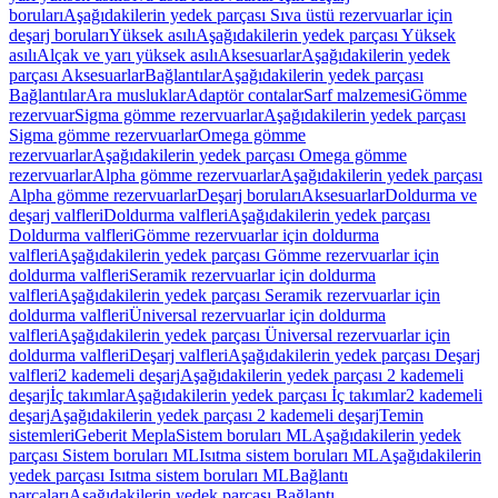
boruları
Aşağıdakilerin yedek parçası Sıva üstü rezervuarlar için
deşarj boruları
Yüksek asılı
Aşağıdakilerin yedek parçası Yüksek
asılı
Alçak ve yarı yüksek asılı
Aksesuarlar
Aşağıdakilerin yedek
parçası Aksesuarlar
Bağlantılar
Aşağıdakilerin yedek parçası
Bağlantılar
Ara musluklar
Adaptör contalar
Sarf malzemesi
Gömme
rezervuar
Sigma gömme rezervuarlar
Aşağıdakilerin yedek parçası
Sigma gömme rezervuarlar
Omega gömme
rezervuarlar
Aşağıdakilerin yedek parçası Omega gömme
rezervuarlar
Alpha gömme rezervuarlar
Aşağıdakilerin yedek parçası
Alpha gömme rezervuarlar
Deşarj boruları
Aksesuarlar
Doldurma ve
deşarj valfleri
Doldurma valfleri
Aşağıdakilerin yedek parçası
Doldurma valfleri
Gömme rezervuarlar için doldurma
valfleri
Aşağıdakilerin yedek parçası Gömme rezervuarlar için
doldurma valfleri
Seramik rezervuarlar için doldurma
valfleri
Aşağıdakilerin yedek parçası Seramik rezervuarlar için
doldurma valfleri
Üniversal rezervuarlar için doldurma
valfleri
Aşağıdakilerin yedek parçası Üniversal rezervuarlar için
doldurma valfleri
Deşarj valfleri
Aşağıdakilerin yedek parçası Deşarj
valfleri
2 kademeli deşarj
Aşağıdakilerin yedek parçası 2 kademeli
deşarj
İç takımlar
Aşağıdakilerin yedek parçası İç takımlar
2 kademeli
deşarj
Aşağıdakilerin yedek parçası 2 kademeli deşarj
Temin
sistemleri
Geberit Mepla
Sistem boruları ML
Aşağıdakilerin yedek
parçası Sistem boruları ML
Isıtma sistem boruları ML
Aşağıdakilerin
yedek parçası Isıtma sistem boruları ML
Bağlantı
parçaları
Aşağıdakilerin yedek parçası Bağlantı