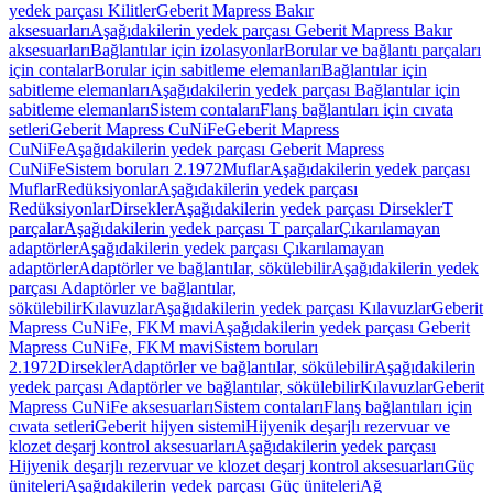
yedek parçası Kilitler
Geberit Mapress Bakır
aksesuarları
Aşağıdakilerin yedek parçası Geberit Mapress Bakır
aksesuarları
Bağlantılar için izolasyonlar
Borular ve bağlantı parçaları
için contalar
Borular için sabitleme elemanları
Bağlantılar için
sabitleme elemanları
Aşağıdakilerin yedek parçası Bağlantılar için
sabitleme elemanları
Sistem contaları
Flanş bağlantıları için cıvata
setleri
Geberit Mapress CuNiFe
Geberit Mapress
CuNiFe
Aşağıdakilerin yedek parçası Geberit Mapress
CuNiFe
Sistem boruları 2.1972
Muflar
Aşağıdakilerin yedek parçası
Muflar
Redüksiyonlar
Aşağıdakilerin yedek parçası
Redüksiyonlar
Dirsekler
Aşağıdakilerin yedek parçası Dirsekler
T
parçalar
Aşağıdakilerin yedek parçası T parçalar
Çıkarılamayan
adaptörler
Aşağıdakilerin yedek parçası Çıkarılamayan
adaptörler
Adaptörler ve bağlantılar, sökülebilir
Aşağıdakilerin yedek
parçası Adaptörler ve bağlantılar,
sökülebilir
Kılavuzlar
Aşağıdakilerin yedek parçası Kılavuzlar
Geberit
Mapress CuNiFe, FKM mavi
Aşağıdakilerin yedek parçası Geberit
Mapress CuNiFe, FKM mavi
Sistem boruları
2.1972
Dirsekler
Adaptörler ve bağlantılar, sökülebilir
Aşağıdakilerin
yedek parçası Adaptörler ve bağlantılar, sökülebilir
Kılavuzlar
Geberit
Mapress CuNiFe aksesuarları
Sistem contaları
Flanş bağlantıları için
cıvata setleri
Geberit hijyen sistemi
Hijyenik deşarjlı rezervuar ve
klozet deşarj kontrol aksesuarları
Aşağıdakilerin yedek parçası
Hijyenik deşarjlı rezervuar ve klozet deşarj kontrol aksesuarları
Güç
üniteleri
Aşağıdakilerin yedek parçası Güç üniteleri
Ağ