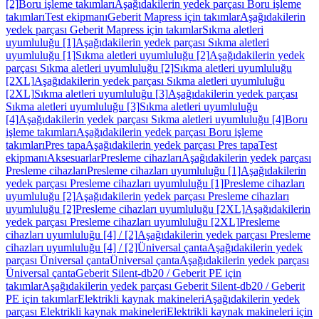
[2]
Boru işleme takımları
Aşağıdakilerin yedek parçası Boru işleme
takımları
Test ekipmanı
Geberit Mapress için takımlar
Aşağıdakilerin
yedek parçası Geberit Mapress için takımlar
Sıkma aletleri
uyumluluğu [1]
Aşağıdakilerin yedek parçası Sıkma aletleri
uyumluluğu [1]
Sıkma aletleri uyumluluğu [2]
Aşağıdakilerin yedek
parçası Sıkma aletleri uyumluluğu [2]
Sıkma aletleri uyumluluğu
[2XL]
Aşağıdakilerin yedek parçası Sıkma aletleri uyumluluğu
[2XL]
Sıkma aletleri uyumluluğu [3]
Aşağıdakilerin yedek parçası
Sıkma aletleri uyumluluğu [3]
Sıkma aletleri uyumluluğu
[4]
Aşağıdakilerin yedek parçası Sıkma aletleri uyumluluğu [4]
Boru
işleme takımları
Aşağıdakilerin yedek parçası Boru işleme
takımları
Pres tapa
Aşağıdakilerin yedek parçası Pres tapa
Test
ekipmanı
Aksesuarlar
Presleme cihazları
Aşağıdakilerin yedek parçası
Presleme cihazları
Presleme cihazları uyumluluğu [1]
Aşağıdakilerin
yedek parçası Presleme cihazları uyumluluğu [1]
Presleme cihazları
uyumluluğu [2]
Aşağıdakilerin yedek parçası Presleme cihazları
uyumluluğu [2]
Presleme cihazları uyumluluğu [2XL]
Aşağıdakilerin
yedek parçası Presleme cihazları uyumluluğu [2XL]
Presleme
cihazları uyumluluğu [4] / [2]
Aşağıdakilerin yedek parçası Presleme
cihazları uyumluluğu [4] / [2]
Üniversal çanta
Aşağıdakilerin yedek
parçası Üniversal çanta
Üniversal çanta
Aşağıdakilerin yedek parçası
Üniversal çanta
Geberit Silent-db20 / Geberit PE için
takımlar
Aşağıdakilerin yedek parçası Geberit Silent-db20 / Geberit
PE için takımlar
Elektrikli kaynak makineleri
Aşağıdakilerin yedek
parçası Elektrikli kaynak makineleri
Elektrikli kaynak makineleri için