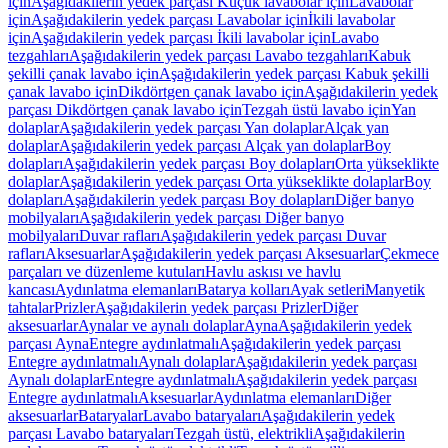
için
Aşağıdakilerin yedek parçası Küçük lavabolar için
Lavabolar
için
Aşağıdakilerin yedek parçası Lavabolar için
İkili lavabolar
için
Aşağıdakilerin yedek parçası İkili lavabolar için
Lavabo
tezgahları
Aşağıdakilerin yedek parçası Lavabo tezgahları
Kabuk
şekilli çanak lavabo için
Aşağıdakilerin yedek parçası Kabuk şekilli
çanak lavabo için
Dikdörtgen çanak lavabo için
Aşağıdakilerin yedek
parçası Dikdörtgen çanak lavabo için
Tezgah üstü lavabo için
Yan
dolaplar
Aşağıdakilerin yedek parçası Yan dolaplar
Alçak yan
dolaplar
Aşağıdakilerin yedek parçası Alçak yan dolaplar
Boy
dolapları
Aşağıdakilerin yedek parçası Boy dolapları
Orta yükseklikte
dolaplar
Aşağıdakilerin yedek parçası Orta yükseklikte dolaplar
Boy
dolapları
Aşağıdakilerin yedek parçası Boy dolapları
Diğer banyo
mobilyaları
Aşağıdakilerin yedek parçası Diğer banyo
mobilyaları
Duvar rafları
Aşağıdakilerin yedek parçası Duvar
rafları
Aksesuarlar
Aşağıdakilerin yedek parçası Aksesuarlar
Çekmece
parçaları ve düzenleme kutuları
Havlu askısı ve havlu
kancası
Aydınlatma elemanları
Batarya kolları
Ayak setleri
Manyetik
tahtalar
Prizler
Aşağıdakilerin yedek parçası Prizler
Diğer
aksesuarlar
Aynalar ve aynalı dolaplar
Ayna
Aşağıdakilerin yedek
parçası Ayna
Entegre aydınlatmalı
Aşağıdakilerin yedek parçası
Entegre aydınlatmalı
Aynalı dolaplar
Aşağıdakilerin yedek parçası
Aynalı dolaplar
Entegre aydınlatmalı
Aşağıdakilerin yedek parçası
Entegre aydınlatmalı
Aksesuarlar
Aydınlatma elemanları
Diğer
aksesuarlar
Bataryalar
Lavabo bataryaları
Aşağıdakilerin yedek
parçası Lavabo bataryaları
Tezgah üstü, elektrikli
Aşağıdakilerin