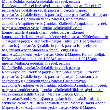
Muflar
Redüksiyonlar
Aşağıdakilerin yedek parçası
Redüksiyonlar
Dirsekler
Aşağıdakilerin yedek parçası Dirsekler
T
parçalar
Aşağıdakilerin yedek parçası T parçalar
Çapraz
parçalar
Aşağıdakilerin yedek parçası Çapraz parçalar
Çıkarılamayan
adaptörler
Aşağıdakilerin yedek parçası Çıkarılamayan
adaptörler
Adaptörler ve bağlantılar, sökülebilir
Aşağıdakilerin yedek
parçası Adaptörler ve bağlantılar, sökülebilir
Eksenel
kompensatörler
Aşağıdakilerin yedek parçası Eksenel
kompensatörler
Kilitler
Aşağıdakilerin yedek parçası Kilitler
Isıtıcı için
T parçalar
Aşağıdakilerin yedek parçası Isıtıcı için T parçalar
Isıtıcı
eleman bağlantıları
Aşağıdakilerin yedek parçası Isıtıcı eleman
bağlantıları
Geberit Mapress Karbon Çeliği, FKM
mavi
Aşağıdakilerin yedek parçası Geberit Mapress Karbon Çeliği,
FKM mavi
Sistem boruları 1.0034
Sistem boruları 1.0215
Boru
nipelleri
Muflar
Aşağıdakilerin yedek parçası
Muflar
Redüksiyonlar
Aşağıdakilerin yedek parçası
Redüksiyonlar
Dirsekler
Aşağıdakilerin yedek parçası Dirsekler
T
parçalar
Aşağıdakilerin yedek parçası T parçalar
Çıkarılamayan
adaptörler
Aşağıdakilerin yedek parçası Çıkarılamayan
adaptörler
Adaptörler ve bağlantılar, sökülebilir
Aşağıdakilerin yedek
parçası Adaptörler ve bağlantılar, sökülebilir
Kilitler
Aşağıdakilerin
yedek parçası Kilitler
Geberit Mapress Karbon Çeliği
aksesuarları
Borular ve bağlantı parçaları için contalar
Borular için
sabitleme elemanları
Sistem contaları
Geberit Mapress Bakır
Geberit
Mapress Bakır
Aşağıdakilerin yedek parçası Geberit Mapress