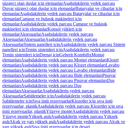
süzgeci olan duşlar için elemanlar
Aşağıdakilerin yedek parçası
Duvar süzgeci olan duşlar için elemanlar
Bataryalar ve cihazlar için
elemanlar
Aşağıdakilerin yedek parçası Bataryalar ve cihazlar için
elemanlar
Çamaşır ve bulaşık makineleri için
elemanlar
Aşağıdakilerin yedek parçası Çamaşır ve bulaşık
makineleri için elemanlar
Konsol yükleri için
elemanlar
Aksesuarlar
Aşağıdakilerin yedek parçası
Aksesuarlar
Aksesuarlar
Aşağıdakilerin yedek parçası
Aksesuarlar
Sistem panelleri için
Aşağıdakilerin yedek parçası Sistem
panelleri için
Temin sistemleri için
Aşağıdakilerin yedek parçası
Temin sistemleri için
Drenaj için
Geberit Kombifix
Montaj
elemanları
Aşağıdakilerin yedek parçası Montaj elemanları
Klozet
elemanları
Aşağıdakilerin yedek parçası Klozet elemanları
Lavabo
elemanları
Aşağıdakilerin yedek parçası Lavabo elemanları
Bide
elemanları
Aşağıdakilerin yedek parçası Bide elemanları
Pisuvar
elemanları
Aşağıdakilerin yedek parçası Pisuvar elemanları
Duş
elemanları
Aşağıdakilerin yedek parçası Duş
elemanları
Aksesuarlar
Aşağıdakilerin yedek parçası
Aksesuarlar
Sabitlemeler için
Aşağıdakilerin yedek parçası
Sabitlemeler için
Sıva üstü rezervuarlar
Klozetler için sıva üstü
rezervuarlar, plastik
Aşağıdakilerin yedek parçası Klozetler için sıva
üstü rezervuarlar, plastik
Yüzeye monte
Aşağıdakilerin yedek parçası
Yüzeye monte
Yüksek asılı
Aşağıdakilerin yedek parçası Yüksek
asılı
Alçak ve yarı yüksek asılı
Aşağıdakilerin yedek parçası Alçak ve
yarı yüksek asılı
Sıva üstü rezervuarlar için deşarj