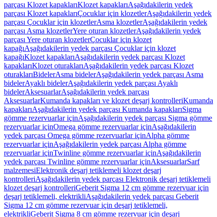
parçası Klozet kapakları
Klozet kapakları
Aşağıdakilerin yedek
parçası Klozet kapakları
Çocuklar için klozetler
Aşağıdakilerin yedek
parçası Çocuklar için klozetler
Asma klozetler
Aşağıdakilerin yedek
parçası Asma klozetler
Yere oturan klozetler
Aşağıdakilerin yedek
parçası Yere oturan klozetler
Çocuklar için klozet
kapağı
Aşağıdakilerin yedek parçası Çocuklar için klozet
kapağı
Klozet kapakları
Aşağıdakilerin yedek parçası Klozet
kapakları
Klozet oturakları
Aşağıdakilerin yedek parçası Klozet
oturakları
Bideler
Asma bideler
Aşağıdakilerin yedek parçası Asma
bideler
Ayaklı bideler
Aşağıdakilerin yedek parçası Ayaklı
bideler
Aksesuarlar
Aşağıdakilerin yedek parçası
Aksesuarlar
Kumanda kapakları ve klozet deşarj kontrolleri
Kumanda
kapakları
Aşağıdakilerin yedek parçası Kumanda kapakları
Sigma
gömme rezervuarlar için
Aşağıdakilerin yedek parçası Sigma gömme
rezervuarlar için
Omega gömme rezervuarlar için
Aşağıdakilerin
yedek parçası Omega gömme rezervuarlar için
Alpha gömme
rezervuarlar için
Aşağıdakilerin yedek parçası Alpha gömme
rezervuarlar için
Twinline gömme rezervuarlar için
Aşağıdakilerin
yedek parçası Twinline gömme rezervuarlar için
Aksesuarlar
Sarf
malzemesi
Elektronik deşarj tetiklemeli klozet deşarj
kontrolleri
Aşağıdakilerin yedek parçası Elektronik deşarj tetiklemeli
klozet deşarj kontrolleri
Geberit Sigma 12 cm gömme rezervuar için
deşarj tetiklemeli, elektrikli
Aşağıdakilerin yedek parçası Geberit
Sigma 12 cm gömme rezervuar için deşarj tetiklemeli,
elektrikli
Geberit Sigma 8 cm gömme rezervuar için deşarj