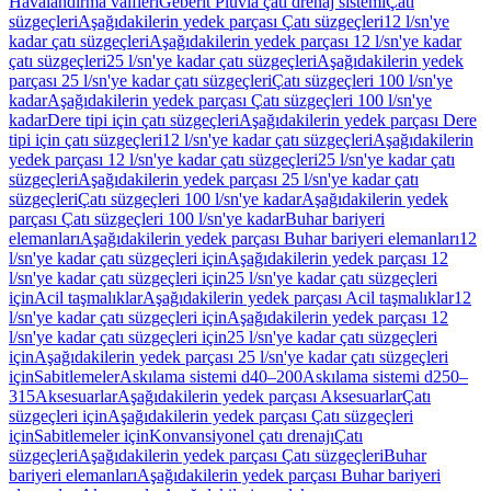
Havalandırma valfleri
Geberit Pluvia çatı drenaj sistemi
Çatı
süzgeçleri
Aşağıdakilerin yedek parçası Çatı süzgeçleri
12 l/sn'ye
kadar çatı süzgeçleri
Aşağıdakilerin yedek parçası 12 l/sn'ye kadar
çatı süzgeçleri
25 l/sn'ye kadar çatı süzgeçleri
Aşağıdakilerin yedek
parçası 25 l/sn'ye kadar çatı süzgeçleri
Çatı süzgeçleri 100 l/sn'ye
kadar
Aşağıdakilerin yedek parçası Çatı süzgeçleri 100 l/sn'ye
kadar
Dere tipi için çatı süzgeçleri
Aşağıdakilerin yedek parçası Dere
tipi için çatı süzgeçleri
12 l/sn'ye kadar çatı süzgeçleri
Aşağıdakilerin
yedek parçası 12 l/sn'ye kadar çatı süzgeçleri
25 l/sn'ye kadar çatı
süzgeçleri
Aşağıdakilerin yedek parçası 25 l/sn'ye kadar çatı
süzgeçleri
Çatı süzgeçleri 100 l/sn'ye kadar
Aşağıdakilerin yedek
parçası Çatı süzgeçleri 100 l/sn'ye kadar
Buhar bariyeri
elemanları
Aşağıdakilerin yedek parçası Buhar bariyeri elemanları
12
l/sn'ye kadar çatı süzgeçleri için
Aşağıdakilerin yedek parçası 12
l/sn'ye kadar çatı süzgeçleri için
25 l/sn'ye kadar çatı süzgeçleri
için
Acil taşmalıklar
Aşağıdakilerin yedek parçası Acil taşmalıklar
12
l/sn'ye kadar çatı süzgeçleri için
Aşağıdakilerin yedek parçası 12
l/sn'ye kadar çatı süzgeçleri için
25 l/sn'ye kadar çatı süzgeçleri
için
Aşağıdakilerin yedek parçası 25 l/sn'ye kadar çatı süzgeçleri
için
Sabitlemeler
Askılama sistemi d40–200
Askılama sistemi d250–
315
Aksesuarlar
Aşağıdakilerin yedek parçası Aksesuarlar
Çatı
süzgeçleri için
Aşağıdakilerin yedek parçası Çatı süzgeçleri
için
Sabitlemeler için
Konvansiyonel çatı drenajı
Çatı
süzgeçleri
Aşağıdakilerin yedek parçası Çatı süzgeçleri
Buhar
bariyeri elemanları
Aşağıdakilerin yedek parçası Buhar bariyeri