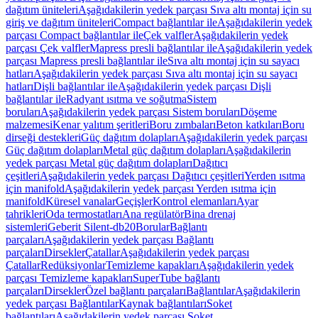
dağıtım üniteleri
Aşağıdakilerin yedek parçası Sıva altı montaj için su
giriş ve dağıtım üniteleri
Compact bağlantılar ile
Aşağıdakilerin yedek
parçası Compact bağlantılar ile
Çek valfler
Aşağıdakilerin yedek
parçası Çek valfler
Mapress presli bağlantılar ile
Aşağıdakilerin yedek
parçası Mapress presli bağlantılar ile
Sıva altı montaj için su sayacı
hatları
Aşağıdakilerin yedek parçası Sıva altı montaj için su sayacı
hatları
Dişli bağlantılar ile
Aşağıdakilerin yedek parçası Dişli
bağlantılar ile
Radyant ısıtma ve soğutma
Sistem
boruları
Aşağıdakilerin yedek parçası Sistem boruları
Döşeme
malzemesi
Kenar yalıtım şeritleri
Boru zımbaları
Beton katkıları
Boru
dirseği destekleri
Güç dağıtım dolapları
Aşağıdakilerin yedek parçası
Güç dağıtım dolapları
Metal güç dağıtım dolapları
Aşağıdakilerin
yedek parçası Metal güç dağıtım dolapları
Dağıtıcı
çeşitleri
Aşağıdakilerin yedek parçası Dağıtıcı çeşitleri
Yerden ısıtma
için manifold
Aşağıdakilerin yedek parçası Yerden ısıtma için
manifold
Küresel vanalar
Geçişler
Kontrol elemanları
Ayar
tahrikleri
Oda termostatları
Ana regülatör
Bina drenaj
sistemleri
Geberit Silent-db20
Borular
Bağlantı
parçaları
Aşağıdakilerin yedek parçası Bağlantı
parçaları
Dirsekler
Çatallar
Aşağıdakilerin yedek parçası
Çatallar
Redüksiyonlar
Temizleme kapakları
Aşağıdakilerin yedek
parçası Temizleme kapakları
SuperTube bağlantı
parçaları
Dirsekler
Özel bağlantı parçaları
Bağlantılar
Aşağıdakilerin
yedek parçası Bağlantılar
Kaynak bağlantıları
Soket
bağlantıları
Aşağıdakilerin yedek parçası Soket