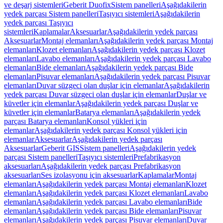
ve deşarj sistemleri
Geberit Duofix
Sistem panelleri
Aşağıdakilerin
yedek parçası Sistem panelleri
Taşıyıcı sistemleri
Aşağıdakilerin
yedek parçası Taşıyıcı
sistemleri
Kaplamalar
Aksesuarlar
Aşağıdakilerin yedek parçası
Aksesuarlar
Montaj elemanları
Aşağıdakilerin yedek parçası Montaj
elemanları
Klozet elemanları
Aşağıdakilerin yedek parçası Klozet
elemanları
Lavabo elemanları
Aşağıdakilerin yedek parçası Lavabo
elemanları
Bide elemanları
Aşağıdakilerin yedek parçası Bide
elemanları
Pisuvar elemanları
Aşağıdakilerin yedek parçası Pisuvar
elemanları
Duvar süzgeci olan duşlar için elemanlar
Aşağıdakilerin
yedek parçası Duvar süzgeci olan duşlar için elemanlar
Duşlar ve
küvetler için elemanlar
Aşağıdakilerin yedek parçası Duşlar ve
küvetler için elemanlar
Batarya elemanları
Aşağıdakilerin yedek
parçası Batarya elemanları
Konsol yükleri için
elemanlar
Aşağıdakilerin yedek parçası Konsol yükleri için
elemanlar
Aksesuarlar
Aşağıdakilerin yedek parçası
Aksesuarlar
Geberit GIS
Sistem panelleri
Aşağıdakilerin yedek
parçası Sistem panelleri
Taşıyıcı sistemleri
Prefabrikasyon
aksesuarları
Aşağıdakilerin yedek parçası Prefabrikasyon
aksesuarları
Ses izolasyonu için aksesuarlar
Kaplamalar
Montaj
elemanları
Aşağıdakilerin yedek parçası Montaj elemanları
Klozet
elemanları
Aşağıdakilerin yedek parçası Klozet elemanları
Lavabo
elemanları
Aşağıdakilerin yedek parçası Lavabo elemanları
Bide
elemanları
Aşağıdakilerin yedek parçası Bide elemanları
Pisuvar
elemanları
Aşağıdakilerin yedek parçası Pisuvar elemanları
Duvar