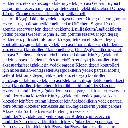
tetiklemeli, elektrikli
Aşağıdakilerin yedek parçası Geberit Sigma 8
cm gömme rezervuar için deşarj tetiklemeli, elektrikli
Geberit Omega
12 cm gömme rezervuar için deşarj tetiklemeli,
elektrikli
Aşağıdakilerin yedek parçası Geberit Omega 12 cm gömme
rezervuar için deşarj tetiklemeli, elektrikli
Geberit Sigma 12 cm
gömme rezervuar için deşarj tetiklemeli, pilli işletim
Aşağıdakilerin
yedek parçası Geberit Sigma 12 cm gömme rezervuar için deşarj
tetiklemeli, pilli işletim
Pnömatik deşarj tetiklemeli klozet deşarj
kontrolleri
Aşağıdakilerin yedek parçası Pnömatik deşarj tetiklemeli
klozet deşarj kontrolleri
2 kademeli deşarj için
Aşağıdakilerin yedek
parçası 2 kademeli deşarj için
1 kademeli deşarj için
Aşağıdakilerin
yedek parçası 1 kademeli deşarj için
Klozet deşarj kontrolleri için
aksesuarlar
Aşağıdakilerin yedek parçası Klozet deşarj kontrolleri
için aksesuarlar
Montaj setleri
Aşağıdakilerin yedek parçası Montaj
setleri
Elektronik deşarj tetiklemeli klozet deşarj kontrolleri
için
Aşağıdakilerin yedek parçası Elektronik deşarj tetiklemeli klozet
deşarj kontrolleri için
Geberit Monolith sıhhi modüller
Klozetler
rezervuar modülleri
Aşağıdakilerin yedek parçası Klozetler rezervuar
modülleri
Asma klozetler için
Aşağıdakilerin yedek parçası Asma
klozetler için
Yere oturan klozetler için
Aşağıdakilerin yedek parçası
Yere oturan klozetler için
Aksesuarlar
Aşağıdakilerin yedek parçası
Aksesuarlar
Sarf malzemesi
Bideler için rezervuar
modüller
Aşağıdakilerin yedek parçası Bideler için rezervuar
modüller
Asma ve ayaklı bideler için
Aşağıdakilerin yedek parçası
Asma ve ayaklı bideler için
Pisuvarlar
Pisuvarlar, deşarjlı işletim,