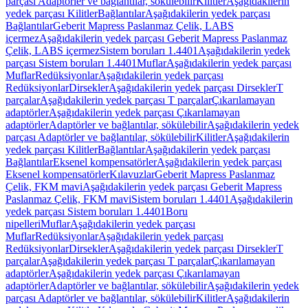
parçası Adaptörler ve bağlantılar, sökülebilir
Kilitler
Aşağıdakilerin
yedek parçası Kilitler
Bağlantılar
Aşağıdakilerin yedek parçası
Bağlantılar
Geberit Mapress Paslanmaz Çelik, LABS
içermez
Aşağıdakilerin yedek parçası Geberit Mapress Paslanmaz
Çelik, LABS içermez
Sistem boruları 1.4401
Aşağıdakilerin yedek
parçası Sistem boruları 1.4401
Muflar
Aşağıdakilerin yedek parçası
Muflar
Redüksiyonlar
Aşağıdakilerin yedek parçası
Redüksiyonlar
Dirsekler
Aşağıdakilerin yedek parçası Dirsekler
T
parçalar
Aşağıdakilerin yedek parçası T parçalar
Çıkarılamayan
adaptörler
Aşağıdakilerin yedek parçası Çıkarılamayan
adaptörler
Adaptörler ve bağlantılar, sökülebilir
Aşağıdakilerin yedek
parçası Adaptörler ve bağlantılar, sökülebilir
Kilitler
Aşağıdakilerin
yedek parçası Kilitler
Bağlantılar
Aşağıdakilerin yedek parçası
Bağlantılar
Eksenel kompensatörler
Aşağıdakilerin yedek parçası
Eksenel kompensatörler
Kılavuzlar
Geberit Mapress Paslanmaz
Çelik, FKM mavi
Aşağıdakilerin yedek parçası Geberit Mapress
Paslanmaz Çelik, FKM mavi
Sistem boruları 1.4401
Aşağıdakilerin
yedek parçası Sistem boruları 1.4401
Boru
nipelleri
Muflar
Aşağıdakilerin yedek parçası
Muflar
Redüksiyonlar
Aşağıdakilerin yedek parçası
Redüksiyonlar
Dirsekler
Aşağıdakilerin yedek parçası Dirsekler
T
parçalar
Aşağıdakilerin yedek parçası T parçalar
Çıkarılamayan
adaptörler
Aşağıdakilerin yedek parçası Çıkarılamayan
adaptörler
Adaptörler ve bağlantılar, sökülebilir
Aşağıdakilerin yedek
parçası Adaptörler ve bağlantılar, sökülebilir
Kilitler
Aşağıdakilerin