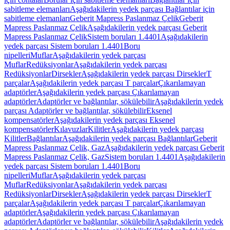
sabitleme elemanları
Aşağıdakilerin yedek parçası Bağlantılar için
sabitleme elemanları
Geberit Mapress Paslanmaz Çelik
Geberit
Mapress Paslanmaz Çelik
Aşağıdakilerin yedek parçası Geberit
Mapress Paslanmaz Çelik
Sistem boruları 1.4401
Aşağıdakilerin
yedek parçası Sistem boruları 1.4401
Boru
nipelleri
Muflar
Aşağıdakilerin yedek parçası
Muflar
Redüksiyonlar
Aşağıdakilerin yedek parçası
Redüksiyonlar
Dirsekler
Aşağıdakilerin yedek parçası Dirsekler
T
parçalar
Aşağıdakilerin yedek parçası T parçalar
Çıkarılamayan
adaptörler
Aşağıdakilerin yedek parçası Çıkarılamayan
adaptörler
Adaptörler ve bağlantılar, sökülebilir
Aşağıdakilerin yedek
parçası Adaptörler ve bağlantılar, sökülebilir
Eksenel
kompensatörler
Aşağıdakilerin yedek parçası Eksenel
kompensatörler
Kılavuzlar
Kilitler
Aşağıdakilerin yedek parçası
Kilitler
Bağlantılar
Aşağıdakilerin yedek parçası Bağlantılar
Geberit
Mapress Paslanmaz Çelik, Gaz
Aşağıdakilerin yedek parçası Geberit
Mapress Paslanmaz Çelik, Gaz
Sistem boruları 1.4401
Aşağıdakilerin
yedek parçası Sistem boruları 1.4401
Boru
nipelleri
Muflar
Aşağıdakilerin yedek parçası
Muflar
Redüksiyonlar
Aşağıdakilerin yedek parçası
Redüksiyonlar
Dirsekler
Aşağıdakilerin yedek parçası Dirsekler
T
parçalar
Aşağıdakilerin yedek parçası T parçalar
Çıkarılamayan
adaptörler
Aşağıdakilerin yedek parçası Çıkarılamayan
adaptörler
Adaptörler ve bağlantılar, sökülebilir
Aşağıdakilerin yedek