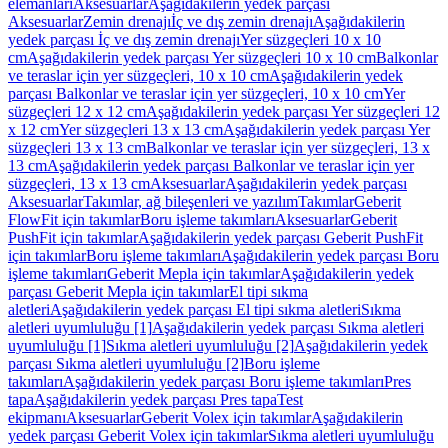
elemanları
Aksesuarlar
Aşağıdakilerin yedek parçası
Aksesuarlar
Zemin drenajı
İç ve dış zemin drenajı
Aşağıdakilerin
yedek parçası İç ve dış zemin drenajı
Yer süzgeçleri 10 x 10
cm
Aşağıdakilerin yedek parçası Yer süzgeçleri 10 x 10 cm
Balkonlar
ve teraslar için yer süzgeçleri, 10 x 10 cm
Aşağıdakilerin yedek
parçası Balkonlar ve teraslar için yer süzgeçleri, 10 x 10 cm
Yer
süzgeçleri 12 x 12 cm
Aşağıdakilerin yedek parçası Yer süzgeçleri 12
x 12 cm
Yer süzgeçleri 13 x 13 cm
Aşağıdakilerin yedek parçası Yer
süzgeçleri 13 x 13 cm
Balkonlar ve teraslar için yer süzgeçleri, 13 x
13 cm
Aşağıdakilerin yedek parçası Balkonlar ve teraslar için yer
süzgeçleri, 13 x 13 cm
Aksesuarlar
Aşağıdakilerin yedek parçası
Aksesuarlar
Takımlar, ağ bileşenleri ve yazılım
Takımlar
Geberit
FlowFit için takımlar
Boru işleme takımları
Aksesuarlar
Geberit
PushFit için takımlar
Aşağıdakilerin yedek parçası Geberit PushFit
için takımlar
Boru işleme takımları
Aşağıdakilerin yedek parçası Boru
işleme takımları
Geberit Mepla için takımlar
Aşağıdakilerin yedek
parçası Geberit Mepla için takımlar
El tipi sıkma
aletleri
Aşağıdakilerin yedek parçası El tipi sıkma aletleri
Sıkma
aletleri uyumluluğu [1]
Aşağıdakilerin yedek parçası Sıkma aletleri
uyumluluğu [1]
Sıkma aletleri uyumluluğu [2]
Aşağıdakilerin yedek
parçası Sıkma aletleri uyumluluğu [2]
Boru işleme
takımları
Aşağıdakilerin yedek parçası Boru işleme takımları
Pres
tapa
Aşağıdakilerin yedek parçası Pres tapa
Test
ekipmanı
Aksesuarlar
Geberit Volex için takımlar
Aşağıdakilerin
yedek parçası Geberit Volex için takımlar
Sıkma aletleri uyumluluğu