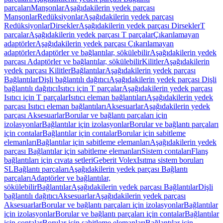
parçaları
Manşonlar
Aşağıdakilerin yedek parçası
Manşonlar
Redüksiyonlar
Aşağıdakilerin yedek parçası
Redüksiyonlar
Dirsekler
Aşağıdakilerin yedek parçası Dirsekler
T
parçalar
Aşağıdakilerin yedek parçası T parçalar
Çıkarılamayan
adaptörler
Aşağıdakilerin yedek parçası Çıkarılamayan
adaptörler
Adaptörler ve bağlantılar, sökülebilir
Aşağıdakilerin yedek
parçası Adaptörler ve bağlantılar, sökülebilir
Kilitler
Aşağıdakilerin
yedek parçası Kilitler
Bağlantılar
Aşağıdakilerin yedek parçası
Bağlantılar
Dişli bağlantılı dağıtıcı
Aşağıdakilerin yedek parçası Dişli
bağlantılı dağıtıcı
Isıtıcı için T parçalar
Aşağıdakilerin yedek parçası
Isıtıcı için T parçalar
Isıtıcı eleman bağlantıları
Aşağıdakilerin yedek
parçası Isıtıcı eleman bağlantıları
Aksesuarlar
Aşağıdakilerin yedek
parçası Aksesuarlar
Borular ve bağlantı parçaları için
izolasyonlar
Bağlantılar için izolasyonlar
Borular ve bağlantı parçaları
için contalar
Bağlantılar için contalar
Borular için sabitleme
elemanları
Bağlantılar için sabitleme elemanları
Aşağıdakilerin yedek
parçası Bağlantılar için sabitleme elemanları
Sistem contaları
Flanş
bağlantıları için cıvata setleri
Geberit Volex
Isıtma sistem boruları
SL
Bağlantı parçaları
Aşağıdakilerin yedek parçası Bağlantı
parçaları
Adaptörler ve bağlantılar,
sökülebilir
Bağlantılar
Aşağıdakilerin yedek parçası Bağlantılar
Dişli
bağlantılı dağıtıcı
Aksesuarlar
Aşağıdakilerin yedek parçası
Aksesuarlar
Borular ve bağlantı parçaları için izolasyonlar
Bağlantılar
için izolasyonlar
Borular ve bağlantı parçaları için contalar
Bağlantılar
için contalar
Borular için sabitleme elemanları
Bağlantılar için