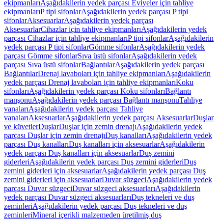
ekipmanları
Aşağıdakilerin yedek parçası Eviyeler için tahliye
ekipmanları
P tipi sifonlar
Aşağıdakilerin yedek parçası P tipi
sifonlar
Aksesuarlar
Aşağıdakilerin yedek parçası
Aksesuarlar
Cihazlar için tahliye ekipmanları
Aşağıdakilerin yedek
parçası Cihazlar için tahliye ekipmanları
P tipi sifonlar
Aşağıdakilerin
yedek parçası P tipi sifonlar
Gömme sifonlar
Aşağıdakilerin yedek
parçası Gömme sifonlar
Sıva üstü sifonlar
Aşağıdakilerin yedek
parçası Sıva üstü sifonlar
Bağlantılar
Aşağıdakilerin yedek parçası
Bağlantılar
Drenaj lavaboları için tahliye ekipmanları
Aşağıdakilerin
yedek parçası Drenaj lavaboları için tahliye ekipmanları
Koku
sifonları
Aşağıdakilerin yedek parçası Koku sifonları
Bağlantı
manşonu
Aşağıdakilerin yedek parçası Bağlantı manşonu
Tahliye
vanaları
Aşağıdakilerin yedek parçası Tahliye
vanaları
Aksesuarlar
Aşağıdakilerin yedek parçası Aksesuarlar
Duşlar
ve küvetler
Duşlar
Duşlar için zemin drenajı
Aşağıdakilerin yedek
parçası Duşlar için zemin drenajı
Duş kanalları
Aşağıdakilerin yedek
parçası Duş kanalları
Duş kanalları için aksesuarlar
Aşağıdakilerin
yedek parçası Duş kanalları için aksesuarlar
Duş zemini
giderleri
Aşağıdakilerin yedek parçası Duş zemini giderleri
Duş
zemini giderleri için aksesuarlar
Aşağıdakilerin yedek parçası Duş
zemini giderleri için aksesuarlar
Duvar süzgeci
Aşağıdakilerin yedek
parçası Duvar süzgeci
Duvar süzgeci aksesuarları
Aşağıdakilerin
yedek parçası Duvar süzgeci aksesuarları
Duş tekneleri ve duş
zeminleri
Aşağıdakilerin yedek parçası Duş tekneleri ve duş
zeminleri
Mineral içerikli malzemeden üretilmiş duş