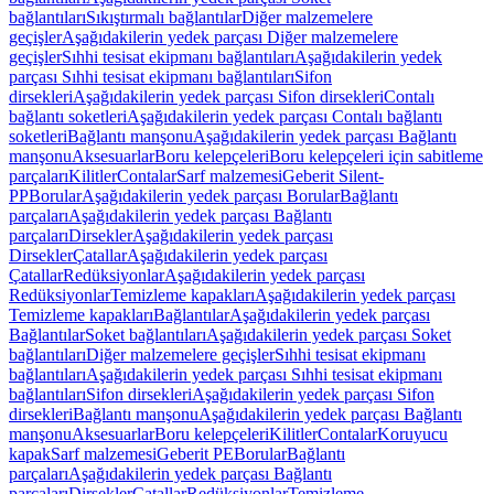
bağlantıları
Sıkıştırmalı bağlantılar
Diğer malzemelere
geçişler
Aşağıdakilerin yedek parçası Diğer malzemelere
geçişler
Sıhhi tesisat ekipmanı bağlantıları
Aşağıdakilerin yedek
parçası Sıhhi tesisat ekipmanı bağlantıları
Sifon
dirsekleri
Aşağıdakilerin yedek parçası Sifon dirsekleri
Contalı
bağlantı soketleri
Aşağıdakilerin yedek parçası Contalı bağlantı
soketleri
Bağlantı manşonu
Aşağıdakilerin yedek parçası Bağlantı
manşonu
Aksesuarlar
Boru kelepçeleri
Boru kelepçeleri için sabitleme
parçaları
Kilitler
Contalar
Sarf malzemesi
Geberit Silent-
PP
Borular
Aşağıdakilerin yedek parçası Borular
Bağlantı
parçaları
Aşağıdakilerin yedek parçası Bağlantı
parçaları
Dirsekler
Aşağıdakilerin yedek parçası
Dirsekler
Çatallar
Aşağıdakilerin yedek parçası
Çatallar
Redüksiyonlar
Aşağıdakilerin yedek parçası
Redüksiyonlar
Temizleme kapakları
Aşağıdakilerin yedek parçası
Temizleme kapakları
Bağlantılar
Aşağıdakilerin yedek parçası
Bağlantılar
Soket bağlantıları
Aşağıdakilerin yedek parçası Soket
bağlantıları
Diğer malzemelere geçişler
Sıhhi tesisat ekipmanı
bağlantıları
Aşağıdakilerin yedek parçası Sıhhi tesisat ekipmanı
bağlantıları
Sifon dirsekleri
Aşağıdakilerin yedek parçası Sifon
dirsekleri
Bağlantı manşonu
Aşağıdakilerin yedek parçası Bağlantı
manşonu
Aksesuarlar
Boru kelepçeleri
Kilitler
Contalar
Koruyucu
kapak
Sarf malzemesi
Geberit PE
Borular
Bağlantı
parçaları
Aşağıdakilerin yedek parçası Bağlantı
parçaları
Dirsekler
Çatallar
Redüksiyonlar
Temizleme