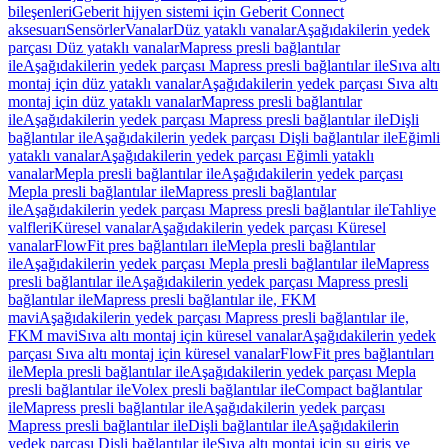
bileşenleri
Geberit hijyen sistemi için Geberit Connect
aksesuarı
Sensörler
Vanalar
Düz yataklı vanalar
Aşağıdakilerin yedek
parçası Düz yataklı vanalar
Mapress presli bağlantılar
ile
Aşağıdakilerin yedek parçası Mapress presli bağlantılar ile
Sıva altı
montaj için düz yataklı vanalar
Aşağıdakilerin yedek parçası Sıva altı
montaj için düz yataklı vanalar
Mapress presli bağlantılar
ile
Aşağıdakilerin yedek parçası Mapress presli bağlantılar ile
Dişli
bağlantılar ile
Aşağıdakilerin yedek parçası Dişli bağlantılar ile
Eğimli
yataklı vanalar
Aşağıdakilerin yedek parçası Eğimli yataklı
vanalar
Mepla presli bağlantılar ile
Aşağıdakilerin yedek parçası
Mepla presli bağlantılar ile
Mapress presli bağlantılar
ile
Aşağıdakilerin yedek parçası Mapress presli bağlantılar ile
Tahliye
valfleri
Küresel vanalar
Aşağıdakilerin yedek parçası Küresel
vanalar
FlowFit pres bağlantıları ile
Mepla presli bağlantılar
ile
Aşağıdakilerin yedek parçası Mepla presli bağlantılar ile
Mapress
presli bağlantılar ile
Aşağıdakilerin yedek parçası Mapress presli
bağlantılar ile
Mapress presli bağlantılar ile, FKM
mavi
Aşağıdakilerin yedek parçası Mapress presli bağlantılar ile,
FKM mavi
Sıva altı montaj için küresel vanalar
Aşağıdakilerin yedek
parçası Sıva altı montaj için küresel vanalar
FlowFit pres bağlantıları
ile
Mepla presli bağlantılar ile
Aşağıdakilerin yedek parçası Mepla
presli bağlantılar ile
Volex presli bağlantılar ile
Compact bağlantılar
ile
Mapress presli bağlantılar ile
Aşağıdakilerin yedek parçası
Mapress presli bağlantılar ile
Dişli bağlantılar ile
Aşağıdakilerin
yedek parçası Dişli bağlantılar ile
Sıva altı montaj için su giriş ve