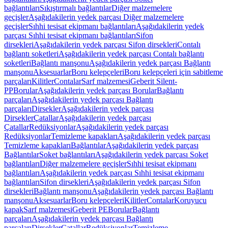
bağlantıları
Sıkıştırmalı bağlantılar
Diğer malzemelere
geçişler
Aşağıdakilerin yedek parçası Diğer malzemelere
geçişler
Sıhhi tesisat ekipmanı bağlantıları
Aşağıdakilerin yedek
parçası Sıhhi tesisat ekipmanı bağlantıları
Sifon
dirsekleri
Aşağıdakilerin yedek parçası Sifon dirsekleri
Contalı
bağlantı soketleri
Aşağıdakilerin yedek parçası Contalı bağlantı
soketleri
Bağlantı manşonu
Aşağıdakilerin yedek parçası Bağlantı
manşonu
Aksesuarlar
Boru kelepçeleri
Boru kelepçeleri için sabitleme
parçaları
Kilitler
Contalar
Sarf malzemesi
Geberit Silent-
PP
Borular
Aşağıdakilerin yedek parçası Borular
Bağlantı
parçaları
Aşağıdakilerin yedek parçası Bağlantı
parçaları
Dirsekler
Aşağıdakilerin yedek parçası
Dirsekler
Çatallar
Aşağıdakilerin yedek parçası
Çatallar
Redüksiyonlar
Aşağıdakilerin yedek parçası
Redüksiyonlar
Temizleme kapakları
Aşağıdakilerin yedek parçası
Temizleme kapakları
Bağlantılar
Aşağıdakilerin yedek parçası
Bağlantılar
Soket bağlantıları
Aşağıdakilerin yedek parçası Soket
bağlantıları
Diğer malzemelere geçişler
Sıhhi tesisat ekipmanı
bağlantıları
Aşağıdakilerin yedek parçası Sıhhi tesisat ekipmanı
bağlantıları
Sifon dirsekleri
Aşağıdakilerin yedek parçası Sifon
dirsekleri
Bağlantı manşonu
Aşağıdakilerin yedek parçası Bağlantı
manşonu
Aksesuarlar
Boru kelepçeleri
Kilitler
Contalar
Koruyucu
kapak
Sarf malzemesi
Geberit PE
Borular
Bağlantı
parçaları
Aşağıdakilerin yedek parçası Bağlantı
parçaları
Dirsekler
Çatallar
Redüksiyonlar
Temizleme