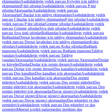
ekipmanları
Aşağıdakilerin yedek parçası Eviyeler için tahliye
ekipmanları
P tipi sifonlar
Aşağıdakilerin yedek parçası P tipi
sifonlar
Aksesuarlar
Aşağıdakilerin yedek parçası
Aksesuarlar
Cihazlar için tahliye ekipmanları
Aşağıdakilerin yedek
parçası Cihazlar için tahliye ekipmanları
P tipi sifonlar
Aşağıdakilerin
yedek parçası P tipi sifonlar
Gömme sifonlar
Aşağıdakilerin yedek
parçası Gömme sifonlar
Sıva üstü sifonlar
Aşağıdakilerin yedek
parçası Sıva üstü sifonlar
Bağlantılar
Aşağıdakilerin yedek parçası
Bağlantılar
Drenaj lavaboları için tahliye ekipmanları
Aşağıdakilerin
yedek parçası Drenaj lavaboları için tahliye ekipmanları
Koku
sifonları
Aşağıdakilerin yedek parçası Koku sifonları
Bağlantı
manşonu
Aşağıdakilerin yedek parçası Bağlantı manşonu
Tahliye
vanaları
Aşağıdakilerin yedek parçası Tahliye
vanaları
Aksesuarlar
Aşağıdakilerin yedek parçası Aksesuarlar
Duşlar
ve küvetler
Duşlar
Duşlar için zemin drenajı
Aşağıdakilerin yedek
parçası Duşlar için zemin drenajı
Duş kanalları
Aşağıdakilerin yedek
parçası Duş kanalları
Duş kanalları için aksesuarlar
Aşağıdakilerin
yedek parçası Duş kanalları için aksesuarlar
Duş zemini
giderleri
Aşağıdakilerin yedek parçası Duş zemini giderleri
Duş
zemini giderleri için aksesuarlar
Aşağıdakilerin yedek parçası Duş
zemini giderleri için aksesuarlar
Duvar süzgeci
Aşağıdakilerin yedek
parçası Duvar süzgeci
Duvar süzgeci aksesuarları
Aşağıdakilerin
yedek parçası Duvar süzgeci aksesuarları
Duş tekneleri ve duş
zeminleri
Aşağıdakilerin yedek parçası Duş tekneleri ve duş
zeminleri
Mineral içerikli malzemeden üretilmiş duş