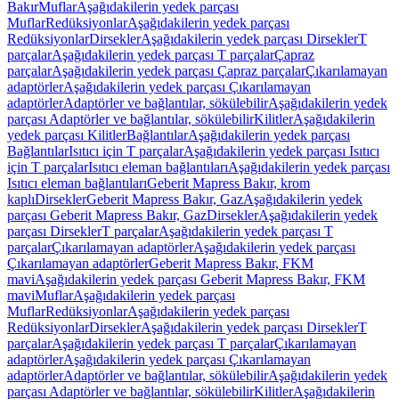
Bakır
Muflar
Aşağıdakilerin yedek parçası
Muflar
Redüksiyonlar
Aşağıdakilerin yedek parçası
Redüksiyonlar
Dirsekler
Aşağıdakilerin yedek parçası Dirsekler
T
parçalar
Aşağıdakilerin yedek parçası T parçalar
Çapraz
parçalar
Aşağıdakilerin yedek parçası Çapraz parçalar
Çıkarılamayan
adaptörler
Aşağıdakilerin yedek parçası Çıkarılamayan
adaptörler
Adaptörler ve bağlantılar, sökülebilir
Aşağıdakilerin yedek
parçası Adaptörler ve bağlantılar, sökülebilir
Kilitler
Aşağıdakilerin
yedek parçası Kilitler
Bağlantılar
Aşağıdakilerin yedek parçası
Bağlantılar
Isıtıcı için T parçalar
Aşağıdakilerin yedek parçası Isıtıcı
için T parçalar
Isıtıcı eleman bağlantıları
Aşağıdakilerin yedek parçası
Isıtıcı eleman bağlantıları
Geberit Mapress Bakır, krom
kaplı
Dirsekler
Geberit Mapress Bakır, Gaz
Aşağıdakilerin yedek
parçası Geberit Mapress Bakır, Gaz
Dirsekler
Aşağıdakilerin yedek
parçası Dirsekler
T parçalar
Aşağıdakilerin yedek parçası T
parçalar
Çıkarılamayan adaptörler
Aşağıdakilerin yedek parçası
Çıkarılamayan adaptörler
Geberit Mapress Bakır, FKM
mavi
Aşağıdakilerin yedek parçası Geberit Mapress Bakır, FKM
mavi
Muflar
Aşağıdakilerin yedek parçası
Muflar
Redüksiyonlar
Aşağıdakilerin yedek parçası
Redüksiyonlar
Dirsekler
Aşağıdakilerin yedek parçası Dirsekler
T
parçalar
Aşağıdakilerin yedek parçası T parçalar
Çıkarılamayan
adaptörler
Aşağıdakilerin yedek parçası Çıkarılamayan
adaptörler
Adaptörler ve bağlantılar, sökülebilir
Aşağıdakilerin yedek
parçası Adaptörler ve bağlantılar, sökülebilir
Kilitler
Aşağıdakilerin