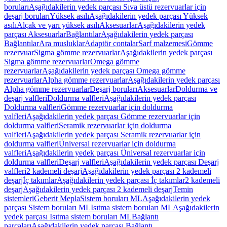
boruları
Aşağıdakilerin yedek parçası Sıva üstü rezervuarlar için
deşarj boruları
Yüksek asılı
Aşağıdakilerin yedek parçası Yüksek
asılı
Alçak ve yarı yüksek asılı
Aksesuarlar
Aşağıdakilerin yedek
parçası Aksesuarlar
Bağlantılar
Aşağıdakilerin yedek parçası
Bağlantılar
Ara musluklar
Adaptör contalar
Sarf malzemesi
Gömme
rezervuar
Sigma gömme rezervuarlar
Aşağıdakilerin yedek parçası
Sigma gömme rezervuarlar
Omega gömme
rezervuarlar
Aşağıdakilerin yedek parçası Omega gömme
rezervuarlar
Alpha gömme rezervuarlar
Aşağıdakilerin yedek parçası
Alpha gömme rezervuarlar
Deşarj boruları
Aksesuarlar
Doldurma ve
deşarj valfleri
Doldurma valfleri
Aşağıdakilerin yedek parçası
Doldurma valfleri
Gömme rezervuarlar için doldurma
valfleri
Aşağıdakilerin yedek parçası Gömme rezervuarlar için
doldurma valfleri
Seramik rezervuarlar için doldurma
valfleri
Aşağıdakilerin yedek parçası Seramik rezervuarlar için
doldurma valfleri
Üniversal rezervuarlar için doldurma
valfleri
Aşağıdakilerin yedek parçası Üniversal rezervuarlar için
doldurma valfleri
Deşarj valfleri
Aşağıdakilerin yedek parçası Deşarj
valfleri
2 kademeli deşarj
Aşağıdakilerin yedek parçası 2 kademeli
deşarj
İç takımlar
Aşağıdakilerin yedek parçası İç takımlar
2 kademeli
deşarj
Aşağıdakilerin yedek parçası 2 kademeli deşarj
Temin
sistemleri
Geberit Mepla
Sistem boruları ML
Aşağıdakilerin yedek
parçası Sistem boruları ML
Isıtma sistem boruları ML
Aşağıdakilerin
yedek parçası Isıtma sistem boruları ML
Bağlantı
parçaları
Aşağıdakilerin yedek parçası Bağlantı