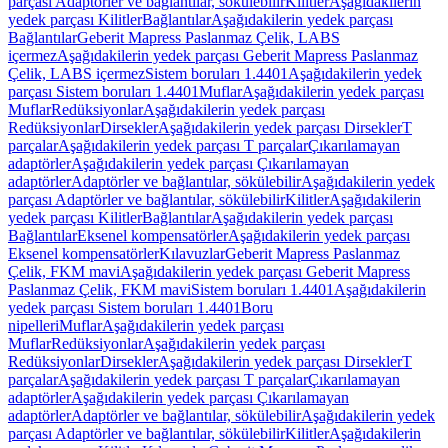
parçası Adaptörler ve bağlantılar, sökülebilir
Kilitler
Aşağıdakilerin
yedek parçası Kilitler
Bağlantılar
Aşağıdakilerin yedek parçası
Bağlantılar
Geberit Mapress Paslanmaz Çelik, LABS
içermez
Aşağıdakilerin yedek parçası Geberit Mapress Paslanmaz
Çelik, LABS içermez
Sistem boruları 1.4401
Aşağıdakilerin yedek
parçası Sistem boruları 1.4401
Muflar
Aşağıdakilerin yedek parçası
Muflar
Redüksiyonlar
Aşağıdakilerin yedek parçası
Redüksiyonlar
Dirsekler
Aşağıdakilerin yedek parçası Dirsekler
T
parçalar
Aşağıdakilerin yedek parçası T parçalar
Çıkarılamayan
adaptörler
Aşağıdakilerin yedek parçası Çıkarılamayan
adaptörler
Adaptörler ve bağlantılar, sökülebilir
Aşağıdakilerin yedek
parçası Adaptörler ve bağlantılar, sökülebilir
Kilitler
Aşağıdakilerin
yedek parçası Kilitler
Bağlantılar
Aşağıdakilerin yedek parçası
Bağlantılar
Eksenel kompensatörler
Aşağıdakilerin yedek parçası
Eksenel kompensatörler
Kılavuzlar
Geberit Mapress Paslanmaz
Çelik, FKM mavi
Aşağıdakilerin yedek parçası Geberit Mapress
Paslanmaz Çelik, FKM mavi
Sistem boruları 1.4401
Aşağıdakilerin
yedek parçası Sistem boruları 1.4401
Boru
nipelleri
Muflar
Aşağıdakilerin yedek parçası
Muflar
Redüksiyonlar
Aşağıdakilerin yedek parçası
Redüksiyonlar
Dirsekler
Aşağıdakilerin yedek parçası Dirsekler
T
parçalar
Aşağıdakilerin yedek parçası T parçalar
Çıkarılamayan
adaptörler
Aşağıdakilerin yedek parçası Çıkarılamayan
adaptörler
Adaptörler ve bağlantılar, sökülebilir
Aşağıdakilerin yedek
parçası Adaptörler ve bağlantılar, sökülebilir
Kilitler
Aşağıdakilerin