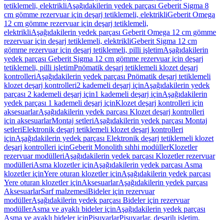
tetiklemeli, elektrikli
Aşağıdakilerin yedek parçası Geberit Sigma 8
cm gömme rezervuar için deşarj tetiklemeli, elektrikli
Geberit Omega
12 cm gömme rezervuar için deşarj tetiklemeli,
elektrikli
Aşağıdakilerin yedek parçası Geberit Omega 12 cm gömme
rezervuar için deşarj tetiklemeli, elektrikli
Geberit Sigma 12 cm
gömme rezervuar için deşarj tetiklemeli, pilli işletim
Aşağıdakilerin
yedek parçası Geberit Sigma 12 cm gömme rezervuar için deşarj
tetiklemeli, pilli işletim
Pnömatik deşarj tetiklemeli klozet deşarj
kontrolleri
Aşağıdakilerin yedek parçası Pnömatik deşarj tetiklemeli
klozet deşarj kontrolleri
2 kademeli deşarj için
Aşağıdakilerin yedek
parçası 2 kademeli deşarj için
1 kademeli deşarj için
Aşağıdakilerin
yedek parçası 1 kademeli deşarj için
Klozet deşarj kontrolleri için
aksesuarlar
Aşağıdakilerin yedek parçası Klozet deşarj kontrolleri
için aksesuarlar
Montaj setleri
Aşağıdakilerin yedek parçası Montaj
setleri
Elektronik deşarj tetiklemeli klozet deşarj kontrolleri
için
Aşağıdakilerin yedek parçası Elektronik deşarj tetiklemeli klozet
deşarj kontrolleri için
Geberit Monolith sıhhi modüller
Klozetler
rezervuar modülleri
Aşağıdakilerin yedek parçası Klozetler rezervuar
modülleri
Asma klozetler için
Aşağıdakilerin yedek parçası Asma
klozetler için
Yere oturan klozetler için
Aşağıdakilerin yedek parçası
Yere oturan klozetler için
Aksesuarlar
Aşağıdakilerin yedek parçası
Aksesuarlar
Sarf malzemesi
Bideler için rezervuar
modüller
Aşağıdakilerin yedek parçası Bideler için rezervuar
modüller
Asma ve ayaklı bideler için
Aşağıdakilerin yedek parçası
Asma ve ayaklı bideler için
Pisuvarlar
Pisuvarlar, deşarjlı işletim,