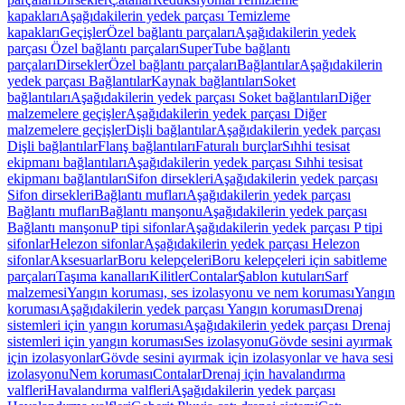
kapakları
Aşağıdakilerin yedek parçası Temizleme
kapakları
Geçişler
Özel bağlantı parçaları
Aşağıdakilerin yedek
parçası Özel bağlantı parçaları
SuperTube bağlantı
parçaları
Dirsekler
Özel bağlantı parçaları
Bağlantılar
Aşağıdakilerin
yedek parçası Bağlantılar
Kaynak bağlantıları
Soket
bağlantıları
Aşağıdakilerin yedek parçası Soket bağlantıları
Diğer
malzemelere geçişler
Aşağıdakilerin yedek parçası Diğer
malzemelere geçişler
Dişli bağlantılar
Aşağıdakilerin yedek parçası
Dişli bağlantılar
Flanş bağlantıları
Faturalı burçlar
Sıhhi tesisat
ekipmanı bağlantıları
Aşağıdakilerin yedek parçası Sıhhi tesisat
ekipmanı bağlantıları
Sifon dirsekleri
Aşağıdakilerin yedek parçası
Sifon dirsekleri
Bağlantı mufları
Aşağıdakilerin yedek parçası
Bağlantı mufları
Bağlantı manşonu
Aşağıdakilerin yedek parçası
Bağlantı manşonu
P tipi sifonlar
Aşağıdakilerin yedek parçası P tipi
sifonlar
Helezon sifonlar
Aşağıdakilerin yedek parçası Helezon
sifonlar
Aksesuarlar
Boru kelepçeleri
Boru kelepçeleri için sabitleme
parçaları
Taşıma kanalları
Kilitler
Contalar
Şablon kutuları
Sarf
malzemesi
Yangın koruması, ses izolasyonu ve nem koruması
Yangın
koruması
Aşağıdakilerin yedek parçası Yangın koruması
Drenaj
sistemleri için yangın koruması
Aşağıdakilerin yedek parçası Drenaj
sistemleri için yangın koruması
Ses izolasyonu
Gövde sesini ayırmak
için izolasyonlar
Gövde sesini ayırmak için izolasyonlar ve hava sesi
izolasyonu
Nem koruması
Contalar
Drenaj için havalandırma
valfleri
Havalandırma valfleri
Aşağıdakilerin yedek parçası