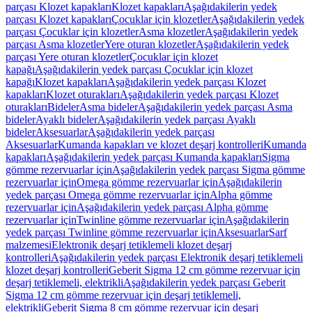
parçası Klozet kapakları
Klozet kapakları
Aşağıdakilerin yedek
parçası Klozet kapakları
Çocuklar için klozetler
Aşağıdakilerin yedek
parçası Çocuklar için klozetler
Asma klozetler
Aşağıdakilerin yedek
parçası Asma klozetler
Yere oturan klozetler
Aşağıdakilerin yedek
parçası Yere oturan klozetler
Çocuklar için klozet
kapağı
Aşağıdakilerin yedek parçası Çocuklar için klozet
kapağı
Klozet kapakları
Aşağıdakilerin yedek parçası Klozet
kapakları
Klozet oturakları
Aşağıdakilerin yedek parçası Klozet
oturakları
Bideler
Asma bideler
Aşağıdakilerin yedek parçası Asma
bideler
Ayaklı bideler
Aşağıdakilerin yedek parçası Ayaklı
bideler
Aksesuarlar
Aşağıdakilerin yedek parçası
Aksesuarlar
Kumanda kapakları ve klozet deşarj kontrolleri
Kumanda
kapakları
Aşağıdakilerin yedek parçası Kumanda kapakları
Sigma
gömme rezervuarlar için
Aşağıdakilerin yedek parçası Sigma gömme
rezervuarlar için
Omega gömme rezervuarlar için
Aşağıdakilerin
yedek parçası Omega gömme rezervuarlar için
Alpha gömme
rezervuarlar için
Aşağıdakilerin yedek parçası Alpha gömme
rezervuarlar için
Twinline gömme rezervuarlar için
Aşağıdakilerin
yedek parçası Twinline gömme rezervuarlar için
Aksesuarlar
Sarf
malzemesi
Elektronik deşarj tetiklemeli klozet deşarj
kontrolleri
Aşağıdakilerin yedek parçası Elektronik deşarj tetiklemeli
klozet deşarj kontrolleri
Geberit Sigma 12 cm gömme rezervuar için
deşarj tetiklemeli, elektrikli
Aşağıdakilerin yedek parçası Geberit
Sigma 12 cm gömme rezervuar için deşarj tetiklemeli,
elektrikli
Geberit Sigma 8 cm gömme rezervuar için deşarj