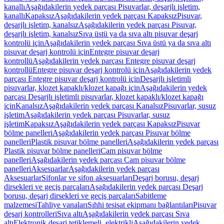
kanallı
Aşağıdakilerin yedek parçası Pisuvarlar, deşarjlı işletim,
kanallı
Kapaksız
Aşağıdakilerin yedek parçası Kapaksız
Pisuvar,
deşarjlı işletim, kanalsız
Aşağıdakilerin yedek parçası Pisuvar,
deşarjlı işletim, kanalsız
Sıva üstü ya da sıva altı pisuvar deşarj
kontrolü için
Aşağıdakilerin yedek parçası Sıva üstü ya da sıva altı
pisuvar deşarj kontrolü için
Entegre pisuvar deşarj
kontrollü
Aşağıdakilerin yedek parçası Entegre pisuvar deşarj
kontrollü
Entegre pisuvar deşarj kontrolü için
Aşağıdakilerin yedek
parçası Entegre pisuvar deşarj kontrolü için
Deşarjlı işletimli
pisuvarlar, klozet kapaklı/klozet kapağı için
Aşağıdakilerin yedek
parçası Deşarjlı işletimli pisuvarlar, klozet kapaklı/klozet kapağı
için
Kanalsız
Aşağıdakilerin yedek parçası Kanalsız
Pisuvarlar, susuz
işletim
Aşağıdakilerin yedek parçası Pisuvarlar, susuz
işletim
Kapaksız
Aşağıdakilerin yedek parçası Kapaksız
Pisuvar
bölme panelleri
Aşağıdakilerin yedek parçası Pisuvar bölme
panelleri
Plastik pisuvar bölme panelleri
Aşağıdakilerin yedek parçası
Plastik pisuvar bölme panelleri
Cam pisuvar bölme
panelleri
Aşağıdakilerin yedek parçası Cam pisuvar bölme
panelleri
Aksesuarlar
Aşağıdakilerin yedek parçası
Aksesuarlar
Sifonlar ve sifon aksesuarları
Deşarj borusu, deşarj
dirsekleri ve geçiş parçaları
Aşağıdakilerin yedek parçası Deşarj
borusu, deşarj dirsekleri ve geçiş parçaları
Sabitleme
malzemesi
Tahliye vanaları
Sıhhi tesisat ekipmanı bağlantıları
Pisuvar
deşarj kontrolleri
Sıva altı
Aşağıdakilerin yedek parçası Sıva
altı
Elektronik deşarj tetiklemeli, elektrikli
Aşağıdakilerin yedek