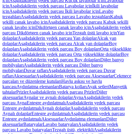
için
Aşağıdakilerin yedek parçası Küçük lavabolar için
Lavabolar
için
Aşağıdakilerin yedek parçası Lavabolar için
İkili lavabolar
için
Aşağıdakilerin yedek parçası İkili lavabolar için
Lavabo
tezgahları
Aşağıdakilerin yedek parçası Lavabo tezgahları
Kabuk
şekilli çanak lavabo için
Aşağıdakilerin yedek parçası Kabuk şekilli
çanak lavabo için
Dikdörtgen çanak lavabo için
Aşağıdakilerin yedek
parçası Dikdörtgen çanak lavabo için
Tezgah üstü lavabo için
Yan
dolaplar
Aşağıdakilerin yedek parçası Yan dolaplar
Alçak yan
dolaplar
Aşağıdakilerin yedek parçası Alçak yan dolaplar
Boy
dolapları
Aşağıdakilerin yedek parçası Boy dolapları
Orta yükseklikte
dolaplar
Aşağıdakilerin yedek parçası Orta yükseklikte dolaplar
Boy
dolapları
Aşağıdakilerin yedek parçası Boy dolapları
Diğer banyo
mobilyaları
Aşağıdakilerin yedek parçası Diğer banyo
mobilyaları
Duvar rafları
Aşağıdakilerin yedek parçası Duvar
rafları
Aksesuarlar
Aşağıdakilerin yedek parçası Aksesuarlar
Çekmece
parçaları ve düzenleme kutuları
Havlu askısı ve havlu
kancası
Aydınlatma elemanları
Batarya kolları
Ayak setleri
Manyetik
tahtalar
Prizler
Aşağıdakilerin yedek parçası Prizler
Diğer
aksesuarlar
Aynalar ve aynalı dolaplar
Ayna
Aşağıdakilerin yedek
parçası Ayna
Entegre aydınlatmalı
Aşağıdakilerin yedek parçası
Entegre aydınlatmalı
Aynalı dolaplar
Aşağıdakilerin yedek parçası
Aynalı dolaplar
Entegre aydınlatmalı
Aşağıdakilerin yedek parçası
Entegre aydınlatmalı
Aksesuarlar
Aydınlatma elemanları
Diğer
aksesuarlar
Bataryalar
Lavabo bataryaları
Aşağıdakilerin yedek
parçası Lavabo bataryaları
Tezgah üstü, elektrikli
Aşağıdakilerin