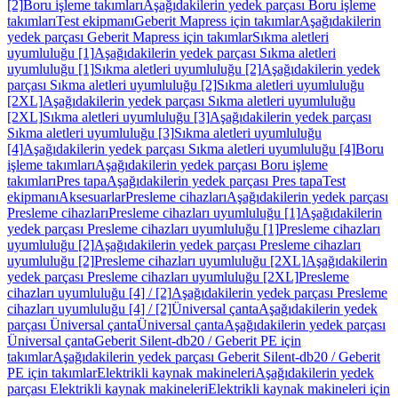
[2]
Boru işleme takımları
Aşağıdakilerin yedek parçası Boru işleme
takımları
Test ekipmanı
Geberit Mapress için takımlar
Aşağıdakilerin
yedek parçası Geberit Mapress için takımlar
Sıkma aletleri
uyumluluğu [1]
Aşağıdakilerin yedek parçası Sıkma aletleri
uyumluluğu [1]
Sıkma aletleri uyumluluğu [2]
Aşağıdakilerin yedek
parçası Sıkma aletleri uyumluluğu [2]
Sıkma aletleri uyumluluğu
[2XL]
Aşağıdakilerin yedek parçası Sıkma aletleri uyumluluğu
[2XL]
Sıkma aletleri uyumluluğu [3]
Aşağıdakilerin yedek parçası
Sıkma aletleri uyumluluğu [3]
Sıkma aletleri uyumluluğu
[4]
Aşağıdakilerin yedek parçası Sıkma aletleri uyumluluğu [4]
Boru
işleme takımları
Aşağıdakilerin yedek parçası Boru işleme
takımları
Pres tapa
Aşağıdakilerin yedek parçası Pres tapa
Test
ekipmanı
Aksesuarlar
Presleme cihazları
Aşağıdakilerin yedek parçası
Presleme cihazları
Presleme cihazları uyumluluğu [1]
Aşağıdakilerin
yedek parçası Presleme cihazları uyumluluğu [1]
Presleme cihazları
uyumluluğu [2]
Aşağıdakilerin yedek parçası Presleme cihazları
uyumluluğu [2]
Presleme cihazları uyumluluğu [2XL]
Aşağıdakilerin
yedek parçası Presleme cihazları uyumluluğu [2XL]
Presleme
cihazları uyumluluğu [4] / [2]
Aşağıdakilerin yedek parçası Presleme
cihazları uyumluluğu [4] / [2]
Üniversal çanta
Aşağıdakilerin yedek
parçası Üniversal çanta
Üniversal çanta
Aşağıdakilerin yedek parçası
Üniversal çanta
Geberit Silent-db20 / Geberit PE için
takımlar
Aşağıdakilerin yedek parçası Geberit Silent-db20 / Geberit
PE için takımlar
Elektrikli kaynak makineleri
Aşağıdakilerin yedek
parçası Elektrikli kaynak makineleri
Elektrikli kaynak makineleri için