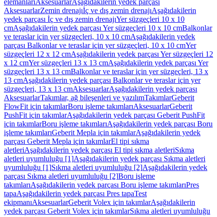
elemanları
Aksesuarlar
Aşağıdakilerin yedek parçası
Aksesuarlar
Zemin drenajı
İç ve dış zemin drenajı
Aşağıdakilerin
yedek parçası İç ve dış zemin drenajı
Yer süzgeçleri 10 x 10
cm
Aşağıdakilerin yedek parçası Yer süzgeçleri 10 x 10 cm
Balkonlar
ve teraslar için yer süzgeçleri, 10 x 10 cm
Aşağıdakilerin yedek
parçası Balkonlar ve teraslar için yer süzgeçleri, 10 x 10 cm
Yer
süzgeçleri 12 x 12 cm
Aşağıdakilerin yedek parçası Yer süzgeçleri 12
x 12 cm
Yer süzgeçleri 13 x 13 cm
Aşağıdakilerin yedek parçası Yer
süzgeçleri 13 x 13 cm
Balkonlar ve teraslar için yer süzgeçleri, 13 x
13 cm
Aşağıdakilerin yedek parçası Balkonlar ve teraslar için yer
süzgeçleri, 13 x 13 cm
Aksesuarlar
Aşağıdakilerin yedek parçası
Aksesuarlar
Takımlar, ağ bileşenleri ve yazılım
Takımlar
Geberit
FlowFit için takımlar
Boru işleme takımları
Aksesuarlar
Geberit
PushFit için takımlar
Aşağıdakilerin yedek parçası Geberit PushFit
için takımlar
Boru işleme takımları
Aşağıdakilerin yedek parçası Boru
işleme takımları
Geberit Mepla için takımlar
Aşağıdakilerin yedek
parçası Geberit Mepla için takımlar
El tipi sıkma
aletleri
Aşağıdakilerin yedek parçası El tipi sıkma aletleri
Sıkma
aletleri uyumluluğu [1]
Aşağıdakilerin yedek parçası Sıkma aletleri
uyumluluğu [1]
Sıkma aletleri uyumluluğu [2]
Aşağıdakilerin yedek
parçası Sıkma aletleri uyumluluğu [2]
Boru işleme
takımları
Aşağıdakilerin yedek parçası Boru işleme takımları
Pres
tapa
Aşağıdakilerin yedek parçası Pres tapa
Test
ekipmanı
Aksesuarlar
Geberit Volex için takımlar
Aşağıdakilerin
yedek parçası Geberit Volex için takımlar
Sıkma aletleri uyumluluğu