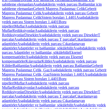
sabitleme elemanları
Aşağıdakilerin yedek parçası Bağlantılar için
sabitleme elemanları
Geberit Mapress Paslanmaz Çelik
Geberit
Mapress Paslanmaz Çelik
Aşağıdakilerin yedek parçası Geberit
Mapress Paslanmaz Çelik
Sistem boruları 1.4401
Aşağıdakilerin
yedek parçası Sistem boruları 1.4401
Boru
nipelleri
Muflar
Aşağıdakilerin yedek parçası
Muflar
Redüksiyonlar
Aşağıdakilerin yedek parçası
Redüksiyonlar
Dirsekler
Aşağıdakilerin yedek parçası Dirsekler
T
parçalar
Aşağıdakilerin yedek parçası T parçalar
Çıkarılamayan
adaptörler
Aşağıdakilerin yedek parçası Çıkarılamayan
adaptörler
Adaptörler ve bağlantılar, sökülebilir
Aşağıdakilerin yedek
parçası Adaptörler ve bağlantılar, sökülebilir
Eksenel
kompensatörler
Aşağıdakilerin yedek parçası Eksenel
kompensatörler
Kılavuzlar
Kilitler
Aşağıdakilerin yedek parçası
Kilitler
Bağlantılar
Aşağıdakilerin yedek parçası Bağlantılar
Geberit
Mapress Paslanmaz Çelik, Gaz
Aşağıdakilerin yedek parçası Geberit
Mapress Paslanmaz Çelik, Gaz
Sistem boruları 1.4401
Aşağıdakilerin
yedek parçası Sistem boruları 1.4401
Boru
nipelleri
Muflar
Aşağıdakilerin yedek parçası
Muflar
Redüksiyonlar
Aşağıdakilerin yedek parçası
Redüksiyonlar
Dirsekler
Aşağıdakilerin yedek parçası Dirsekler
T
parçalar
Aşağıdakilerin yedek parçası T parçalar
Çıkarılamayan
adaptörler
Aşağıdakilerin yedek parçası Çıkarılamayan
adaptörler
Adaptörler ve bağlantılar, sökülebilir
Aşağıdakilerin yedek