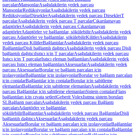
parçaları
Manşonlar
Aşağıdakilerin yedek parçası
Manşonlar
Redüksiyonlar
Aşağıdakilerin yedek parçası
Redüksiyonlar
Dirsekler
Aşağıdakilerin yedek parçası Dirsekler
T
parçalar
Aşağıdakilerin yedek parçası T parçalar
Çıkarılamayan
adaptörler
Aşağıdakilerin yedek parçası Çıkarılamayan
adaptörler
Adaptörler ve bağlantılar, sökülebilir
Aşağıdakilerin yedek
parçası Adaptörler ve bağlantılar, sökülebilir
Kilitler
Aşağıdakilerin
yedek parçası Kilitler
Bağlantılar
Aşağıdakilerin yedek parçası
Bağlantılar
Dişli bağlantılı dağıtıcı
Aşağıdakilerin yedek parçası Dişli
bağlantılı dağıtıcı
Isıtıcı için T parçalar
Aşağıdakilerin yedek parçası
Isıtıcı için T parçalar
Isıtıcı eleman bağlantıları
Aşağıdakilerin yedek
parçası Isıtıcı eleman bağlantıları
Aksesuarlar
Aşağıdakilerin yedek
parçası Aksesuarlar
Borular ve bağlantı parçaları için
izolasyonlar
Bağlantılar için izolasyonlar
Borular ve bağlantı parçaları
için contalar
Bağlantılar için contalar
Borular için sabitleme
elemanları
Bağlantılar için sabitleme elemanları
Aşağıdakilerin yedek
parçası Bağlantılar için sabitleme elemanları
Sistem contaları
Flanş
bağlantıları için cıvata setleri
Geberit Volex
Isıtma sistem boruları
SL
Bağlantı parçaları
Aşağıdakilerin yedek parçası Bağlantı
parçaları
Adaptörler ve bağlantılar,
sökülebilir
Bağlantılar
Aşağıdakilerin yedek parçası Bağlantılar
Dişli
bağlantılı dağıtıcı
Aksesuarlar
Aşağıdakilerin yedek parçası
Aksesuarlar
Borular ve bağlantı parçaları için izolasyonlar
Bağlantılar
için izolasyonlar
Borular ve bağlantı parçaları için contalar
Bağlantılar
için contalar
Borular için sabitleme elemanları
Bağlantılar için