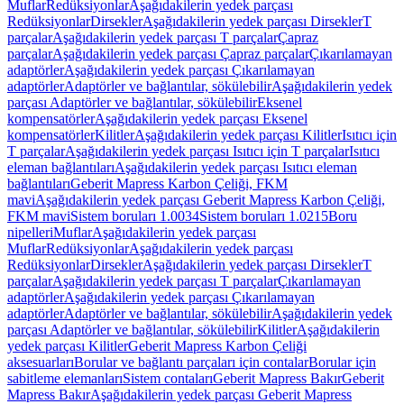
Muflar
Redüksiyonlar
Aşağıdakilerin yedek parçası
Redüksiyonlar
Dirsekler
Aşağıdakilerin yedek parçası Dirsekler
T
parçalar
Aşağıdakilerin yedek parçası T parçalar
Çapraz
parçalar
Aşağıdakilerin yedek parçası Çapraz parçalar
Çıkarılamayan
adaptörler
Aşağıdakilerin yedek parçası Çıkarılamayan
adaptörler
Adaptörler ve bağlantılar, sökülebilir
Aşağıdakilerin yedek
parçası Adaptörler ve bağlantılar, sökülebilir
Eksenel
kompensatörler
Aşağıdakilerin yedek parçası Eksenel
kompensatörler
Kilitler
Aşağıdakilerin yedek parçası Kilitler
Isıtıcı için
T parçalar
Aşağıdakilerin yedek parçası Isıtıcı için T parçalar
Isıtıcı
eleman bağlantıları
Aşağıdakilerin yedek parçası Isıtıcı eleman
bağlantıları
Geberit Mapress Karbon Çeliği, FKM
mavi
Aşağıdakilerin yedek parçası Geberit Mapress Karbon Çeliği,
FKM mavi
Sistem boruları 1.0034
Sistem boruları 1.0215
Boru
nipelleri
Muflar
Aşağıdakilerin yedek parçası
Muflar
Redüksiyonlar
Aşağıdakilerin yedek parçası
Redüksiyonlar
Dirsekler
Aşağıdakilerin yedek parçası Dirsekler
T
parçalar
Aşağıdakilerin yedek parçası T parçalar
Çıkarılamayan
adaptörler
Aşağıdakilerin yedek parçası Çıkarılamayan
adaptörler
Adaptörler ve bağlantılar, sökülebilir
Aşağıdakilerin yedek
parçası Adaptörler ve bağlantılar, sökülebilir
Kilitler
Aşağıdakilerin
yedek parçası Kilitler
Geberit Mapress Karbon Çeliği
aksesuarları
Borular ve bağlantı parçaları için contalar
Borular için
sabitleme elemanları
Sistem contaları
Geberit Mapress Bakır
Geberit
Mapress Bakır
Aşağıdakilerin yedek parçası Geberit Mapress