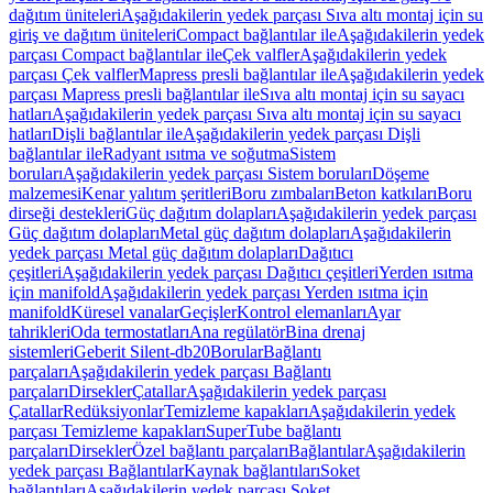
dağıtım üniteleri
Aşağıdakilerin yedek parçası Sıva altı montaj için su
giriş ve dağıtım üniteleri
Compact bağlantılar ile
Aşağıdakilerin yedek
parçası Compact bağlantılar ile
Çek valfler
Aşağıdakilerin yedek
parçası Çek valfler
Mapress presli bağlantılar ile
Aşağıdakilerin yedek
parçası Mapress presli bağlantılar ile
Sıva altı montaj için su sayacı
hatları
Aşağıdakilerin yedek parçası Sıva altı montaj için su sayacı
hatları
Dişli bağlantılar ile
Aşağıdakilerin yedek parçası Dişli
bağlantılar ile
Radyant ısıtma ve soğutma
Sistem
boruları
Aşağıdakilerin yedek parçası Sistem boruları
Döşeme
malzemesi
Kenar yalıtım şeritleri
Boru zımbaları
Beton katkıları
Boru
dirseği destekleri
Güç dağıtım dolapları
Aşağıdakilerin yedek parçası
Güç dağıtım dolapları
Metal güç dağıtım dolapları
Aşağıdakilerin
yedek parçası Metal güç dağıtım dolapları
Dağıtıcı
çeşitleri
Aşağıdakilerin yedek parçası Dağıtıcı çeşitleri
Yerden ısıtma
için manifold
Aşağıdakilerin yedek parçası Yerden ısıtma için
manifold
Küresel vanalar
Geçişler
Kontrol elemanları
Ayar
tahrikleri
Oda termostatları
Ana regülatör
Bina drenaj
sistemleri
Geberit Silent-db20
Borular
Bağlantı
parçaları
Aşağıdakilerin yedek parçası Bağlantı
parçaları
Dirsekler
Çatallar
Aşağıdakilerin yedek parçası
Çatallar
Redüksiyonlar
Temizleme kapakları
Aşağıdakilerin yedek
parçası Temizleme kapakları
SuperTube bağlantı
parçaları
Dirsekler
Özel bağlantı parçaları
Bağlantılar
Aşağıdakilerin
yedek parçası Bağlantılar
Kaynak bağlantıları
Soket
bağlantıları
Aşağıdakilerin yedek parçası Soket