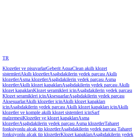
TR
Klozetler ve pisuvarlar
Geberit AquaClean akıllı klozet
sistemleri
Akıllı klozetler
Aşağıdakilerin yedek parçası Akıllı
klozetler
Asma klozetler
Aşağıdakilerin yedek parçası Asma
klozetler
Akıllı klozet kapakları
Aşağıdakilerin yedek parçası Akıllı
klozet kapakları
Klozet seramikleri için
Aşağıdakilerin yedek parçası
Klozet seramikleri için
Aksesuarlar
Aşağıdakilerin yedek parçası
Aksesuarlar
Akıllı klozetler için
Akıllı klozet kapakları
için
Aşağıdakilerin yedek parçası Akıllı klozet kapakları için
Akıllı
klozetler ve komple akıllı klozet sistemleri için
Sarf
malzemesi
Klozetler ve klozet kapakları
Asma
klozetler
Aşağıdakilerin yedek parçası Asma klozetler
Taharet
fonksiyonlu alçak tip klozetler
Aşağıdakilerin yedek parçası Taharet
fonksiyonlu alçak tip klozetler
Klozet kapakları
Aşağıdakilerin yedek