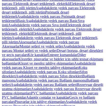
parçası Elektronik deşarj tetiklemeli, elektrikli
Elektronik deşarj
tetiklemeli, pilli işletim
Aşağıdakilerin yedek parçası Elektronik
deşarj tetiklemeli, pilli işletim
Pnömatik deşarj
tetiklemeli
Aşağıdakilerin yedek parçası Pnömatik deşarj
tetiklemeli
Basic
Aşağıdakilerin yedek parçası Basic
Sıva
üstü
Aşağıdakilerin yedek parçası Sıva üstü
Elektronik deşarj
tetiklemeli, elektrikli
Aşağıdakilerin yedek parçası Elektronik deşarj
tetiklemeli, elektrikli
Elektronik deşarj tetiklemeli, pilli
işletim
Aşağıdakilerin yedek parçası Elektronik deşarj tetiklemeli,
pilli işletim
Aksesuarlar
Aşağıdakilerin yedek parçası
Aksesuarlar
Montaj setleri ve yedek setler
Aşağıdakilerin yedek
parçası Montaj setleri ve yedek setler
Deşarj borusu, deşarj dirsekleri
ve geçiş parçaları
Kör kapaklar
Entegre kumandalar
Diğer
aksesuarlar
Klozetler, pisuvarlar ve bideler için sıhhi tesisat ekipmanı
bağlantıları
Klozet ve menfez tahliye ekipmanları
Aşağıdakilerin
yedek parçası Klozet ve menfez tahliye ekipmanları
Koku
sifonları
Aşağıdakilerin yedek parçası Koku sifonları
Sifon
dirsekleri
Aşağıdakilerin yedek parçası Sifon dirsekleri
Bağlantı
manşonu
Aşağıdakilerin yedek parçası Bağlantı manşonu
Bağlantı
setleri
Aşağıdakilerin yedek parçası Bağlantı setleri
Rezervuar dirseği
uzatma ekipmanları
Aşağıdakilerin yedek parçası Rezervuar dirseği
uzatma ekipmanları
PVC bağlantılar
Aşağıdakilerin yedek parçası
PVC bağlantılar
Adaptör contalar ve kapaklar
Geçiş ve bağlantı
parçaları
Pisuvarlar için tahliye ekipmanları
Aşağıdakilerin yedek
parçası Pisuvarlar için tahliye ekipmanları
Pisuvar