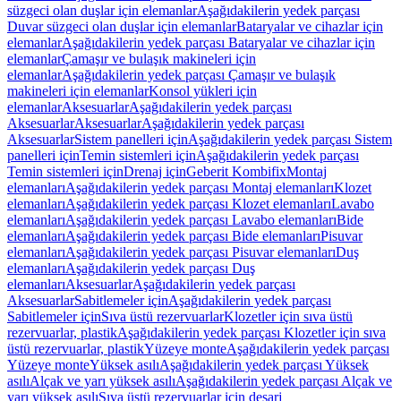
süzgeci olan duşlar için elemanlar
Aşağıdakilerin yedek parçası
Duvar süzgeci olan duşlar için elemanlar
Bataryalar ve cihazlar için
elemanlar
Aşağıdakilerin yedek parçası Bataryalar ve cihazlar için
elemanlar
Çamaşır ve bulaşık makineleri için
elemanlar
Aşağıdakilerin yedek parçası Çamaşır ve bulaşık
makineleri için elemanlar
Konsol yükleri için
elemanlar
Aksesuarlar
Aşağıdakilerin yedek parçası
Aksesuarlar
Aksesuarlar
Aşağıdakilerin yedek parçası
Aksesuarlar
Sistem panelleri için
Aşağıdakilerin yedek parçası Sistem
panelleri için
Temin sistemleri için
Aşağıdakilerin yedek parçası
Temin sistemleri için
Drenaj için
Geberit Kombifix
Montaj
elemanları
Aşağıdakilerin yedek parçası Montaj elemanları
Klozet
elemanları
Aşağıdakilerin yedek parçası Klozet elemanları
Lavabo
elemanları
Aşağıdakilerin yedek parçası Lavabo elemanları
Bide
elemanları
Aşağıdakilerin yedek parçası Bide elemanları
Pisuvar
elemanları
Aşağıdakilerin yedek parçası Pisuvar elemanları
Duş
elemanları
Aşağıdakilerin yedek parçası Duş
elemanları
Aksesuarlar
Aşağıdakilerin yedek parçası
Aksesuarlar
Sabitlemeler için
Aşağıdakilerin yedek parçası
Sabitlemeler için
Sıva üstü rezervuarlar
Klozetler için sıva üstü
rezervuarlar, plastik
Aşağıdakilerin yedek parçası Klozetler için sıva
üstü rezervuarlar, plastik
Yüzeye monte
Aşağıdakilerin yedek parçası
Yüzeye monte
Yüksek asılı
Aşağıdakilerin yedek parçası Yüksek
asılı
Alçak ve yarı yüksek asılı
Aşağıdakilerin yedek parçası Alçak ve
yarı yüksek asılı
Sıva üstü rezervuarlar için deşarj