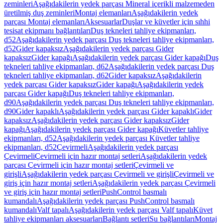
zeminleri
Aşağıdakilerin yedek parçası Mineral içerikli malzemeden
üretilmiş duş zeminleri
Montaj elemanları
Aşağıdakilerin yedek
parçası Montaj elemanları
Aksesuarlar
Duşlar ve küvetler için sıhhi
tesisat ekipmanı bağlantıları
Duş tekneleri tahliye ekipmanları,
d52
Aşağıdakilerin yedek parçası Duş tekneleri tahliye ekipmanları,
d52
Gider kapaksız
Aşağıdakilerin yedek parçası Gider
kapaksız
Gider kapağı
Aşağıdakilerin yedek parçası Gider kapağı
Duş
tekneleri tahliye ekipmanları, d62
Aşağıdakilerin yedek parçası Duş
tekneleri tahliye ekipmanları, d62
Gider kapaksız
Aşağıdakilerin
yedek parçası Gider kapaksız
Gider kapağı
Aşağıdakilerin yedek
parçası Gider kapağı
Duş tekneleri tahliye ekipmanları,
d90
Aşağıdakilerin yedek parçası Duş tekneleri tahliye ekipmanları,
d90
Gider kapaklı
Aşağıdakilerin yedek parçası Gider kapaklı
Gider
kapaksız
Aşağıdakilerin yedek parçası Gider kapaksız
Gider
kapağı
Aşağıdakilerin yedek parçası Gider kapağı
Küvetler tahliye
ekipmanları, d52
Aşağıdakilerin yedek parçası Küvetler tahliye
ekipmanları, d52
Çevirmeli
Aşağıdakilerin yedek parçası
Çevirmeli
Çevirmeli için hazır montaj setleri
Aşağıdakilerin yedek
parçası Çevirmeli için hazır montaj setleri
Çevirmeli ve
girişli
Aşağıdakilerin yedek parçası Çevirmeli ve girişli
Çevirmeli ve
giriş için hazır montaj setleri
Aşağıdakilerin yedek parçası Çevirmeli
ve giriş için hazır montaj setleri
PushControl basmalı
kumandalı
Aşağıdakilerin yedek parçası PushControl basmalı
kumandalı
Valf tapalı
Aşağıdakilerin yedek parçası Valf tapalı
Küvet
tahliye ekipmanları aksesuarları
Bağlantı setleri
Su bağlantıları
Montaj