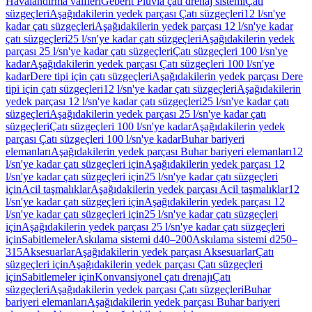
Havalandırma valfleri
Geberit Pluvia çatı drenaj sistemi
Çatı
süzgeçleri
Aşağıdakilerin yedek parçası Çatı süzgeçleri
12 l/sn'ye
kadar çatı süzgeçleri
Aşağıdakilerin yedek parçası 12 l/sn'ye kadar
çatı süzgeçleri
25 l/sn'ye kadar çatı süzgeçleri
Aşağıdakilerin yedek
parçası 25 l/sn'ye kadar çatı süzgeçleri
Çatı süzgeçleri 100 l/sn'ye
kadar
Aşağıdakilerin yedek parçası Çatı süzgeçleri 100 l/sn'ye
kadar
Dere tipi için çatı süzgeçleri
Aşağıdakilerin yedek parçası Dere
tipi için çatı süzgeçleri
12 l/sn'ye kadar çatı süzgeçleri
Aşağıdakilerin
yedek parçası 12 l/sn'ye kadar çatı süzgeçleri
25 l/sn'ye kadar çatı
süzgeçleri
Aşağıdakilerin yedek parçası 25 l/sn'ye kadar çatı
süzgeçleri
Çatı süzgeçleri 100 l/sn'ye kadar
Aşağıdakilerin yedek
parçası Çatı süzgeçleri 100 l/sn'ye kadar
Buhar bariyeri
elemanları
Aşağıdakilerin yedek parçası Buhar bariyeri elemanları
12
l/sn'ye kadar çatı süzgeçleri için
Aşağıdakilerin yedek parçası 12
l/sn'ye kadar çatı süzgeçleri için
25 l/sn'ye kadar çatı süzgeçleri
için
Acil taşmalıklar
Aşağıdakilerin yedek parçası Acil taşmalıklar
12
l/sn'ye kadar çatı süzgeçleri için
Aşağıdakilerin yedek parçası 12
l/sn'ye kadar çatı süzgeçleri için
25 l/sn'ye kadar çatı süzgeçleri
için
Aşağıdakilerin yedek parçası 25 l/sn'ye kadar çatı süzgeçleri
için
Sabitlemeler
Askılama sistemi d40–200
Askılama sistemi d250–
315
Aksesuarlar
Aşağıdakilerin yedek parçası Aksesuarlar
Çatı
süzgeçleri için
Aşağıdakilerin yedek parçası Çatı süzgeçleri
için
Sabitlemeler için
Konvansiyonel çatı drenajı
Çatı
süzgeçleri
Aşağıdakilerin yedek parçası Çatı süzgeçleri
Buhar
bariyeri elemanları
Aşağıdakilerin yedek parçası Buhar bariyeri