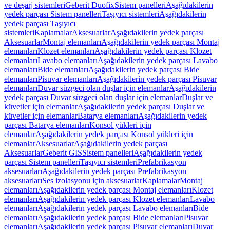
ve deşarj sistemleri
Geberit Duofix
Sistem panelleri
Aşağıdakilerin
yedek parçası Sistem panelleri
Taşıyıcı sistemleri
Aşağıdakilerin
yedek parçası Taşıyıcı
sistemleri
Kaplamalar
Aksesuarlar
Aşağıdakilerin yedek parçası
Aksesuarlar
Montaj elemanları
Aşağıdakilerin yedek parçası Montaj
elemanları
Klozet elemanları
Aşağıdakilerin yedek parçası Klozet
elemanları
Lavabo elemanları
Aşağıdakilerin yedek parçası Lavabo
elemanları
Bide elemanları
Aşağıdakilerin yedek parçası Bide
elemanları
Pisuvar elemanları
Aşağıdakilerin yedek parçası Pisuvar
elemanları
Duvar süzgeci olan duşlar için elemanlar
Aşağıdakilerin
yedek parçası Duvar süzgeci olan duşlar için elemanlar
Duşlar ve
küvetler için elemanlar
Aşağıdakilerin yedek parçası Duşlar ve
küvetler için elemanlar
Batarya elemanları
Aşağıdakilerin yedek
parçası Batarya elemanları
Konsol yükleri için
elemanlar
Aşağıdakilerin yedek parçası Konsol yükleri için
elemanlar
Aksesuarlar
Aşağıdakilerin yedek parçası
Aksesuarlar
Geberit GIS
Sistem panelleri
Aşağıdakilerin yedek
parçası Sistem panelleri
Taşıyıcı sistemleri
Prefabrikasyon
aksesuarları
Aşağıdakilerin yedek parçası Prefabrikasyon
aksesuarları
Ses izolasyonu için aksesuarlar
Kaplamalar
Montaj
elemanları
Aşağıdakilerin yedek parçası Montaj elemanları
Klozet
elemanları
Aşağıdakilerin yedek parçası Klozet elemanları
Lavabo
elemanları
Aşağıdakilerin yedek parçası Lavabo elemanları
Bide
elemanları
Aşağıdakilerin yedek parçası Bide elemanları
Pisuvar
elemanları
Aşağıdakilerin yedek parçası Pisuvar elemanları
Duvar