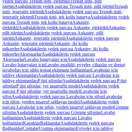
yedek parçası Tezgah üstü, elektrikli
Tezgah üstü, pilli
işletim
Aşağıdakilerin yedek parçası Tezgah üstü, pilli işletim
Tezgah
üstü, jeneratör işletimli
Aşağıdakilerin yedek parçası Tezgah üstü,
jeneratör işletimli
Tezgah üstü, tek kollu batarya
Aşağıdakilerin yedek
parçası Tezgah üstü, tek kollu batarya
Ankastre,
elektrikli
Aşağıdakilerin yedek parçası Ankastre, elektrikli
Ankastre,
pilli işletim
Aşağıdakilerin yedek parçası Ankastre, pilli
işletim
Ankastre, jeneratör işletimli
Aşağıdakilerin yedek parçası
Ankastre, jeneratör işletimli
Ankastre, iki kollu
mikserler
Aşağıdakilerin yedek parçası Ankastre, iki kollu
mikserler
Aksesuarlar
Aşağıdakilerin yedek parçası
Aksesuarlar
Lavabo bataryaları için
Aşağıdakilerin yedek parçası
Lavabo bataryaları için
Lavabo modülü, evyeler, cihazlar ve drenaj
lavaboları için sıhhi tesisat ekipmanı bağlantıları
Lavabolar için
tahliye ekipmanları
Aşağıdakilerin yedek parçası Lavabolar için
tahliye ekipmanları
P tipi sifonlar
Aşağıdakilerin yedek parçası P tipi
sifonlar
P tipi sifonlar, yer tasarruflu model
Aşağıdakilerin yedek
parçası P tipi sifonlar, yer tasarruflu model
Lavabolar için
sifon
Aşağıdakilerin yedek parçası Lavabolar için sifon
Lavabolar
için sifon, yerden tasarruf sağlayan model
Aşağıdakilerin yedek
parçası Lavabolar için sifon, yerden tasarruf sağlayan model
Gömme
sifonlar
Aşağıdakilerin yedek parçası Gömme sifonlar
Lavabo
bağlantıları
Aşağıdakilerin yedek parçası Lavabo
bağlantıları
Kapaklar
Bağlantılar
Aşağıdakilerin yedek parçası
Bağlantılar
Contalar
Uzatma ekipmanları
Eviyeler için tahliye