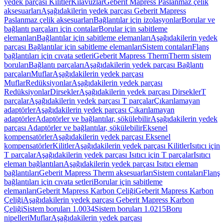
yedek parçası Kilitler
Kılavuzlar
Geberit Mapress Paslanmaz çelik
aksesuarları
Aşağıdakilerin yedek parçası Geberit Mapress
Paslanmaz çelik aksesuarları
Bağlantılar için izolasyonlar
Borular ve
bağlantı parçaları için contalar
Borular için sabitleme
elemanları
Bağlantılar için sabitleme elemanları
Aşağıdakilerin yedek
parçası Bağlantılar için sabitleme elemanları
Sistem contaları
Flanş
bağlantıları için cıvata setleri
Geberit Mapress Therm
Therm sistem
boruları
Bağlantı parçaları
Aşağıdakilerin yedek parçası Bağlantı
parçaları
Muflar
Aşağıdakilerin yedek parçası
Muflar
Redüksiyonlar
Aşağıdakilerin yedek parçası
Redüksiyonlar
Dirsekler
Aşağıdakilerin yedek parçası Dirsekler
T
parçalar
Aşağıdakilerin yedek parçası T parçalar
Çıkarılamayan
adaptörler
Aşağıdakilerin yedek parçası Çıkarılamayan
adaptörler
Adaptörler ve bağlantılar, sökülebilir
Aşağıdakilerin yedek
parçası Adaptörler ve bağlantılar, sökülebilir
Eksenel
kompensatörler
Aşağıdakilerin yedek parçası Eksenel
kompensatörler
Kilitler
Aşağıdakilerin yedek parçası Kilitler
Isıtıcı için
T parçalar
Aşağıdakilerin yedek parçası Isıtıcı için T parçalar
Isıtıcı
eleman bağlantıları
Aşağıdakilerin yedek parçası Isıtıcı eleman
bağlantıları
Geberit Mapress Therm aksesuarları
Sistem contaları
Flanş
bağlantıları için cıvata setleri
Borular için sabitleme
elemanları
Geberit Mapress Karbon Çeliği
Geberit Mapress Karbon
Çeliği
Aşağıdakilerin yedek parçası Geberit Mapress Karbon
Çeliği
Sistem boruları 1.0034
Sistem boruları 1.0215
Boru
nipelleri
Muflar
Aşağıdakilerin yedek parçası