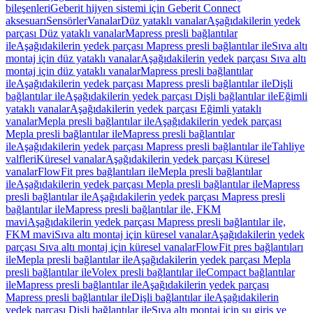
bileşenleri
Geberit hijyen sistemi için Geberit Connect
aksesuarı
Sensörler
Vanalar
Düz yataklı vanalar
Aşağıdakilerin yedek
parçası Düz yataklı vanalar
Mapress presli bağlantılar
ile
Aşağıdakilerin yedek parçası Mapress presli bağlantılar ile
Sıva altı
montaj için düz yataklı vanalar
Aşağıdakilerin yedek parçası Sıva altı
montaj için düz yataklı vanalar
Mapress presli bağlantılar
ile
Aşağıdakilerin yedek parçası Mapress presli bağlantılar ile
Dişli
bağlantılar ile
Aşağıdakilerin yedek parçası Dişli bağlantılar ile
Eğimli
yataklı vanalar
Aşağıdakilerin yedek parçası Eğimli yataklı
vanalar
Mepla presli bağlantılar ile
Aşağıdakilerin yedek parçası
Mepla presli bağlantılar ile
Mapress presli bağlantılar
ile
Aşağıdakilerin yedek parçası Mapress presli bağlantılar ile
Tahliye
valfleri
Küresel vanalar
Aşağıdakilerin yedek parçası Küresel
vanalar
FlowFit pres bağlantıları ile
Mepla presli bağlantılar
ile
Aşağıdakilerin yedek parçası Mepla presli bağlantılar ile
Mapress
presli bağlantılar ile
Aşağıdakilerin yedek parçası Mapress presli
bağlantılar ile
Mapress presli bağlantılar ile, FKM
mavi
Aşağıdakilerin yedek parçası Mapress presli bağlantılar ile,
FKM mavi
Sıva altı montaj için küresel vanalar
Aşağıdakilerin yedek
parçası Sıva altı montaj için küresel vanalar
FlowFit pres bağlantıları
ile
Mepla presli bağlantılar ile
Aşağıdakilerin yedek parçası Mepla
presli bağlantılar ile
Volex presli bağlantılar ile
Compact bağlantılar
ile
Mapress presli bağlantılar ile
Aşağıdakilerin yedek parçası
Mapress presli bağlantılar ile
Dişli bağlantılar ile
Aşağıdakilerin
yedek parçası Dişli bağlantılar ile
Sıva altı montaj için su giriş ve