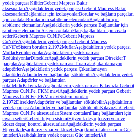
yedek parçası Kilitler
Geberit Mapress Bakır
aksesuarları
Aşağıdakilerin yedek parçası Geberit Mapress Bakır
aksesuarları
Bağlantılar için izolasyonlar
Borular ve bağlantı parçaları
için contalar
Borular için sabitleme elemanları
Bağlantılar için
sabitleme elemanları
Aşağıdakilerin yedek parçası Bağlantılar için
sabitleme elemanları
Sistem contaları
Flanş bağlantıları için cıvata
setleri
Geberit Mapress CuNiFe
Geberit Mapress
CuNiFe
Aşağıdakilerin yedek parçası Geberit Mapress
CuNiFe
Sistem boruları 2.1972
Muflar
Aşağıdakilerin yedek parçası
Muflar
Redüksiyonlar
Aşağıdakilerin yedek parçası
Redüksiyonlar
Dirsekler
Aşağıdakilerin yedek parçası Dirsekler
T
parçalar
Aşağıdakilerin yedek parçası T parçalar
Çıkarılamayan
adaptörler
Aşağıdakilerin yedek parçası Çıkarılamayan
adaptörler
Adaptörler ve bağlantılar, sökülebilir
Aşağıdakilerin yedek
parçası Adaptörler ve bağlantılar,
sökülebilir
Kılavuzlar
Aşağıdakilerin yedek parçası Kılavuzlar
Geberit
Mapress CuNiFe, FKM mavi
Aşağıdakilerin yedek parçası Geberit
Mapress CuNiFe, FKM mavi
Sistem boruları
2.1972
Dirsekler
Adaptörler ve bağlantılar, sökülebilir
Aşağıdakilerin
yedek parçası Adaptörler ve bağlantılar, sökülebilir
Kılavuzlar
Geberit
Mapress CuNiFe aksesuarları
Sistem contaları
Flanş bağlantıları için
cıvata setleri
Geberit hijyen sistemi
Hijyenik deşarjlı rezervuar ve
klozet deşarj kontrol aksesuarları
Aşağıdakilerin yedek parçası
Hijyenik deşarjlı rezervuar ve klozet deşarj kontrol aksesuarları
Güç
üniteleri
Aşağıdakilerin yedek parçası Güç üniteleri
Ağ