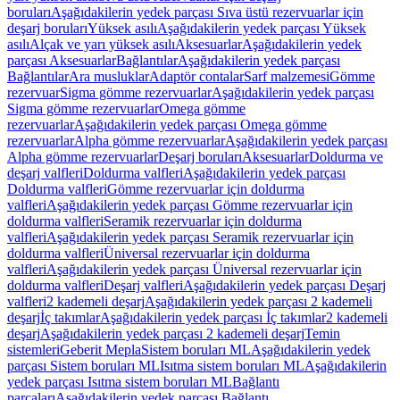
boruları
Aşağıdakilerin yedek parçası Sıva üstü rezervuarlar için
deşarj boruları
Yüksek asılı
Aşağıdakilerin yedek parçası Yüksek
asılı
Alçak ve yarı yüksek asılı
Aksesuarlar
Aşağıdakilerin yedek
parçası Aksesuarlar
Bağlantılar
Aşağıdakilerin yedek parçası
Bağlantılar
Ara musluklar
Adaptör contalar
Sarf malzemesi
Gömme
rezervuar
Sigma gömme rezervuarlar
Aşağıdakilerin yedek parçası
Sigma gömme rezervuarlar
Omega gömme
rezervuarlar
Aşağıdakilerin yedek parçası Omega gömme
rezervuarlar
Alpha gömme rezervuarlar
Aşağıdakilerin yedek parçası
Alpha gömme rezervuarlar
Deşarj boruları
Aksesuarlar
Doldurma ve
deşarj valfleri
Doldurma valfleri
Aşağıdakilerin yedek parçası
Doldurma valfleri
Gömme rezervuarlar için doldurma
valfleri
Aşağıdakilerin yedek parçası Gömme rezervuarlar için
doldurma valfleri
Seramik rezervuarlar için doldurma
valfleri
Aşağıdakilerin yedek parçası Seramik rezervuarlar için
doldurma valfleri
Üniversal rezervuarlar için doldurma
valfleri
Aşağıdakilerin yedek parçası Üniversal rezervuarlar için
doldurma valfleri
Deşarj valfleri
Aşağıdakilerin yedek parçası Deşarj
valfleri
2 kademeli deşarj
Aşağıdakilerin yedek parçası 2 kademeli
deşarj
İç takımlar
Aşağıdakilerin yedek parçası İç takımlar
2 kademeli
deşarj
Aşağıdakilerin yedek parçası 2 kademeli deşarj
Temin
sistemleri
Geberit Mepla
Sistem boruları ML
Aşağıdakilerin yedek
parçası Sistem boruları ML
Isıtma sistem boruları ML
Aşağıdakilerin
yedek parçası Isıtma sistem boruları ML
Bağlantı
parçaları
Aşağıdakilerin yedek parçası Bağlantı