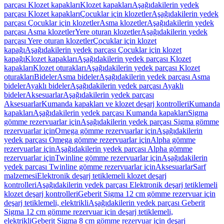
parçası Klozet kapakları
Klozet kapakları
Aşağıdakilerin yedek
parçası Klozet kapakları
Çocuklar için klozetler
Aşağıdakilerin yedek
parçası Çocuklar için klozetler
Asma klozetler
Aşağıdakilerin yedek
parçası Asma klozetler
Yere oturan klozetler
Aşağıdakilerin yedek
parçası Yere oturan klozetler
Çocuklar için klozet
kapağı
Aşağıdakilerin yedek parçası Çocuklar için klozet
kapağı
Klozet kapakları
Aşağıdakilerin yedek parçası Klozet
kapakları
Klozet oturakları
Aşağıdakilerin yedek parçası Klozet
oturakları
Bideler
Asma bideler
Aşağıdakilerin yedek parçası Asma
bideler
Ayaklı bideler
Aşağıdakilerin yedek parçası Ayaklı
bideler
Aksesuarlar
Aşağıdakilerin yedek parçası
Aksesuarlar
Kumanda kapakları ve klozet deşarj kontrolleri
Kumanda
kapakları
Aşağıdakilerin yedek parçası Kumanda kapakları
Sigma
gömme rezervuarlar için
Aşağıdakilerin yedek parçası Sigma gömme
rezervuarlar için
Omega gömme rezervuarlar için
Aşağıdakilerin
yedek parçası Omega gömme rezervuarlar için
Alpha gömme
rezervuarlar için
Aşağıdakilerin yedek parçası Alpha gömme
rezervuarlar için
Twinline gömme rezervuarlar için
Aşağıdakilerin
yedek parçası Twinline gömme rezervuarlar için
Aksesuarlar
Sarf
malzemesi
Elektronik deşarj tetiklemeli klozet deşarj
kontrolleri
Aşağıdakilerin yedek parçası Elektronik deşarj tetiklemeli
klozet deşarj kontrolleri
Geberit Sigma 12 cm gömme rezervuar için
deşarj tetiklemeli, elektrikli
Aşağıdakilerin yedek parçası Geberit
Sigma 12 cm gömme rezervuar için deşarj tetiklemeli,
elektrikli
Geberit Sigma 8 cm gömme rezervuar için deşarj