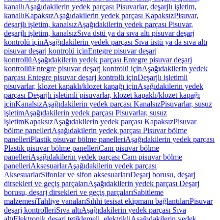
kanallı
Aşağıdakilerin yedek parçası Pisuvarlar, deşarjlı işletim,
kanallı
Kapaksız
Aşağıdakilerin yedek parçası Kapaksız
Pisuvar,
deşarjlı işletim, kanalsız
Aşağıdakilerin yedek parçası Pisuvar,
deşarjlı işletim, kanalsız
Sıva üstü ya da sıva altı pisuvar deşarj
kontrolü için
Aşağıdakilerin yedek parçası Sıva üstü ya da sıva altı
pisuvar deşarj kontrolü için
Entegre pisuvar deşarj
kontrollü
Aşağıdakilerin yedek parçası Entegre pisuvar deşarj
kontrollü
Entegre pisuvar deşarj kontrolü için
Aşağıdakilerin yedek
parçası Entegre pisuvar deşarj kontrolü için
Deşarjlı işletimli
pisuvarlar, klozet kapaklı/klozet kapağı için
Aşağıdakilerin yedek
parçası Deşarjlı işletimli pisuvarlar, klozet kapaklı/klozet kapağı
için
Kanalsız
Aşağıdakilerin yedek parçası Kanalsız
Pisuvarlar, susuz
işletim
Aşağıdakilerin yedek parçası Pisuvarlar, susuz
işletim
Kapaksız
Aşağıdakilerin yedek parçası Kapaksız
Pisuvar
bölme panelleri
Aşağıdakilerin yedek parçası Pisuvar bölme
panelleri
Plastik pisuvar bölme panelleri
Aşağıdakilerin yedek parçası
Plastik pisuvar bölme panelleri
Cam pisuvar bölme
panelleri
Aşağıdakilerin yedek parçası Cam pisuvar bölme
panelleri
Aksesuarlar
Aşağıdakilerin yedek parçası
Aksesuarlar
Sifonlar ve sifon aksesuarları
Deşarj borusu, deşarj
dirsekleri ve geçiş parçaları
Aşağıdakilerin yedek parçası Deşarj
borusu, deşarj dirsekleri ve geçiş parçaları
Sabitleme
malzemesi
Tahliye vanaları
Sıhhi tesisat ekipmanı bağlantıları
Pisuvar
deşarj kontrolleri
Sıva altı
Aşağıdakilerin yedek parçası Sıva
altı
Elektronik deşarj tetiklemeli, elektrikli
Aşağıdakilerin yedek