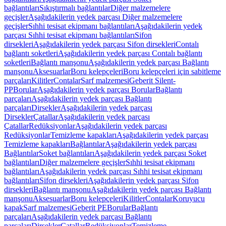
bağlantıları
Sıkıştırmalı bağlantılar
Diğer malzemelere
geçişler
Aşağıdakilerin yedek parçası Diğer malzemelere
geçişler
Sıhhi tesisat ekipmanı bağlantıları
Aşağıdakilerin yedek
parçası Sıhhi tesisat ekipmanı bağlantıları
Sifon
dirsekleri
Aşağıdakilerin yedek parçası Sifon dirsekleri
Contalı
bağlantı soketleri
Aşağıdakilerin yedek parçası Contalı bağlantı
soketleri
Bağlantı manşonu
Aşağıdakilerin yedek parçası Bağlantı
manşonu
Aksesuarlar
Boru kelepçeleri
Boru kelepçeleri için sabitleme
parçaları
Kilitler
Contalar
Sarf malzemesi
Geberit Silent-
PP
Borular
Aşağıdakilerin yedek parçası Borular
Bağlantı
parçaları
Aşağıdakilerin yedek parçası Bağlantı
parçaları
Dirsekler
Aşağıdakilerin yedek parçası
Dirsekler
Çatallar
Aşağıdakilerin yedek parçası
Çatallar
Redüksiyonlar
Aşağıdakilerin yedek parçası
Redüksiyonlar
Temizleme kapakları
Aşağıdakilerin yedek parçası
Temizleme kapakları
Bağlantılar
Aşağıdakilerin yedek parçası
Bağlantılar
Soket bağlantıları
Aşağıdakilerin yedek parçası Soket
bağlantıları
Diğer malzemelere geçişler
Sıhhi tesisat ekipmanı
bağlantıları
Aşağıdakilerin yedek parçası Sıhhi tesisat ekipmanı
bağlantıları
Sifon dirsekleri
Aşağıdakilerin yedek parçası Sifon
dirsekleri
Bağlantı manşonu
Aşağıdakilerin yedek parçası Bağlantı
manşonu
Aksesuarlar
Boru kelepçeleri
Kilitler
Contalar
Koruyucu
kapak
Sarf malzemesi
Geberit PE
Borular
Bağlantı
parçaları
Aşağıdakilerin yedek parçası Bağlantı
parçaları
Dirsekler
Çatallar
Redüksiyonlar
Temizleme