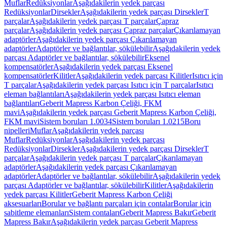
Muflar
Redüksiyonlar
Aşağıdakilerin yedek parçası
Redüksiyonlar
Dirsekler
Aşağıdakilerin yedek parçası Dirsekler
T
parçalar
Aşağıdakilerin yedek parçası T parçalar
Çapraz
parçalar
Aşağıdakilerin yedek parçası Çapraz parçalar
Çıkarılamayan
adaptörler
Aşağıdakilerin yedek parçası Çıkarılamayan
adaptörler
Adaptörler ve bağlantılar, sökülebilir
Aşağıdakilerin yedek
parçası Adaptörler ve bağlantılar, sökülebilir
Eksenel
kompensatörler
Aşağıdakilerin yedek parçası Eksenel
kompensatörler
Kilitler
Aşağıdakilerin yedek parçası Kilitler
Isıtıcı için
T parçalar
Aşağıdakilerin yedek parçası Isıtıcı için T parçalar
Isıtıcı
eleman bağlantıları
Aşağıdakilerin yedek parçası Isıtıcı eleman
bağlantıları
Geberit Mapress Karbon Çeliği, FKM
mavi
Aşağıdakilerin yedek parçası Geberit Mapress Karbon Çeliği,
FKM mavi
Sistem boruları 1.0034
Sistem boruları 1.0215
Boru
nipelleri
Muflar
Aşağıdakilerin yedek parçası
Muflar
Redüksiyonlar
Aşağıdakilerin yedek parçası
Redüksiyonlar
Dirsekler
Aşağıdakilerin yedek parçası Dirsekler
T
parçalar
Aşağıdakilerin yedek parçası T parçalar
Çıkarılamayan
adaptörler
Aşağıdakilerin yedek parçası Çıkarılamayan
adaptörler
Adaptörler ve bağlantılar, sökülebilir
Aşağıdakilerin yedek
parçası Adaptörler ve bağlantılar, sökülebilir
Kilitler
Aşağıdakilerin
yedek parçası Kilitler
Geberit Mapress Karbon Çeliği
aksesuarları
Borular ve bağlantı parçaları için contalar
Borular için
sabitleme elemanları
Sistem contaları
Geberit Mapress Bakır
Geberit
Mapress Bakır
Aşağıdakilerin yedek parçası Geberit Mapress