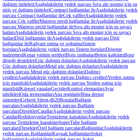
dağıtım üniteleri
Aşağıdakilerin yedek parçası Sıva altı montaj için su
giriş ve dağıtım üniteleri
Compact bağlantılar ile
Aşağıdakilerin yedek
parçası Compact bağlantılar ile
Çek valfler
Aşağıdakilerin yedek
parçası Çek valfler
Mapress presli bağlantılar ile
Aşağıdakilerin yedek
parçası Mapress presli bağlantılar ile
Sıva altı montaj için su sayacı
hatları
Aşağıdakilerin yedek parçası Sıva altı montaj için su sayacı
hatları
Dişli bağlantılar ile
Aşağıdakilerin yedek parçası Dişli
bağlantılar ile
Radyant ısıtma ve soğutma
Sistem
boruları
Aşağıdakilerin yedek parçası Sistem boruları
Döşeme
malzemesi
Kenar yalıtım şeritleri
Boru zımbaları
Beton katkıları
Boru
dirseği destekleri
Güç dağıtım dolapları
Aşağıdakilerin yedek parçası
Güç dağıtım dolapları
Metal güç dağıtım dolapları
Aşağıdakilerin
yedek parçası Metal güç dağıtım dolapları
Dağıtıcı
çeşitleri
Aşağıdakilerin yedek parçası Dağıtıcı çeşitleri
Yerden ısıtma
için manifold
Aşağıdakilerin yedek parçası Yerden ısıtma için
manifold
Küresel vanalar
Geçişler
Kontrol elemanları
Ayar
tahrikleri
Oda termostatları
Ana regülatör
Bina drenaj
sistemleri
Geberit Silent-db20
Borular
Bağlantı
parçaları
Aşağıdakilerin yedek parçası Bağlantı
parçaları
Dirsekler
Çatallar
Aşağıdakilerin yedek parçası
Çatallar
Redüksiyonlar
Temizleme kapakları
Aşağıdakilerin yedek
parçası Temizleme kapakları
SuperTube bağlantı
parçaları
Dirsekler
Özel bağlantı parçaları
Bağlantılar
Aşağıdakilerin
yedek parçası Bağlantılar
Kaynak bağlantıları
Soket
bağlantıları
Aşağıdakilerin yedek parçası Soket