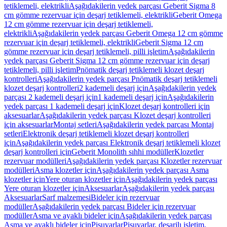
tetiklemeli, elektrikli
Aşağıdakilerin yedek parçası Geberit Sigma 8
cm gömme rezervuar için deşarj tetiklemeli, elektrikli
Geberit Omega
12 cm gömme rezervuar için deşarj tetiklemeli,
elektrikli
Aşağıdakilerin yedek parçası Geberit Omega 12 cm gömme
rezervuar için deşarj tetiklemeli, elektrikli
Geberit Sigma 12 cm
gömme rezervuar için deşarj tetiklemeli, pilli işletim
Aşağıdakilerin
yedek parçası Geberit Sigma 12 cm gömme rezervuar için deşarj
tetiklemeli, pilli işletim
Pnömatik deşarj tetiklemeli klozet deşarj
kontrolleri
Aşağıdakilerin yedek parçası Pnömatik deşarj tetiklemeli
klozet deşarj kontrolleri
2 kademeli deşarj için
Aşağıdakilerin yedek
parçası 2 kademeli deşarj için
1 kademeli deşarj için
Aşağıdakilerin
yedek parçası 1 kademeli deşarj için
Klozet deşarj kontrolleri için
aksesuarlar
Aşağıdakilerin yedek parçası Klozet deşarj kontrolleri
için aksesuarlar
Montaj setleri
Aşağıdakilerin yedek parçası Montaj
setleri
Elektronik deşarj tetiklemeli klozet deşarj kontrolleri
için
Aşağıdakilerin yedek parçası Elektronik deşarj tetiklemeli klozet
deşarj kontrolleri için
Geberit Monolith sıhhi modüller
Klozetler
rezervuar modülleri
Aşağıdakilerin yedek parçası Klozetler rezervuar
modülleri
Asma klozetler için
Aşağıdakilerin yedek parçası Asma
klozetler için
Yere oturan klozetler için
Aşağıdakilerin yedek parçası
Yere oturan klozetler için
Aksesuarlar
Aşağıdakilerin yedek parçası
Aksesuarlar
Sarf malzemesi
Bideler için rezervuar
modüller
Aşağıdakilerin yedek parçası Bideler için rezervuar
modüller
Asma ve ayaklı bideler için
Aşağıdakilerin yedek parçası
Asma ve ayaklı bideler için
Pisuvarlar
Pisuvarlar, deşarjlı işletim,