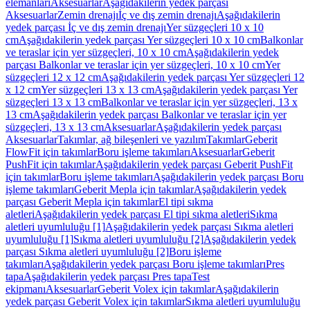
elemanları
Aksesuarlar
Aşağıdakilerin yedek parçası
Aksesuarlar
Zemin drenajı
İç ve dış zemin drenajı
Aşağıdakilerin
yedek parçası İç ve dış zemin drenajı
Yer süzgeçleri 10 x 10
cm
Aşağıdakilerin yedek parçası Yer süzgeçleri 10 x 10 cm
Balkonlar
ve teraslar için yer süzgeçleri, 10 x 10 cm
Aşağıdakilerin yedek
parçası Balkonlar ve teraslar için yer süzgeçleri, 10 x 10 cm
Yer
süzgeçleri 12 x 12 cm
Aşağıdakilerin yedek parçası Yer süzgeçleri 12
x 12 cm
Yer süzgeçleri 13 x 13 cm
Aşağıdakilerin yedek parçası Yer
süzgeçleri 13 x 13 cm
Balkonlar ve teraslar için yer süzgeçleri, 13 x
13 cm
Aşağıdakilerin yedek parçası Balkonlar ve teraslar için yer
süzgeçleri, 13 x 13 cm
Aksesuarlar
Aşağıdakilerin yedek parçası
Aksesuarlar
Takımlar, ağ bileşenleri ve yazılım
Takımlar
Geberit
FlowFit için takımlar
Boru işleme takımları
Aksesuarlar
Geberit
PushFit için takımlar
Aşağıdakilerin yedek parçası Geberit PushFit
için takımlar
Boru işleme takımları
Aşağıdakilerin yedek parçası Boru
işleme takımları
Geberit Mepla için takımlar
Aşağıdakilerin yedek
parçası Geberit Mepla için takımlar
El tipi sıkma
aletleri
Aşağıdakilerin yedek parçası El tipi sıkma aletleri
Sıkma
aletleri uyumluluğu [1]
Aşağıdakilerin yedek parçası Sıkma aletleri
uyumluluğu [1]
Sıkma aletleri uyumluluğu [2]
Aşağıdakilerin yedek
parçası Sıkma aletleri uyumluluğu [2]
Boru işleme
takımları
Aşağıdakilerin yedek parçası Boru işleme takımları
Pres
tapa
Aşağıdakilerin yedek parçası Pres tapa
Test
ekipmanı
Aksesuarlar
Geberit Volex için takımlar
Aşağıdakilerin
yedek parçası Geberit Volex için takımlar
Sıkma aletleri uyumluluğu