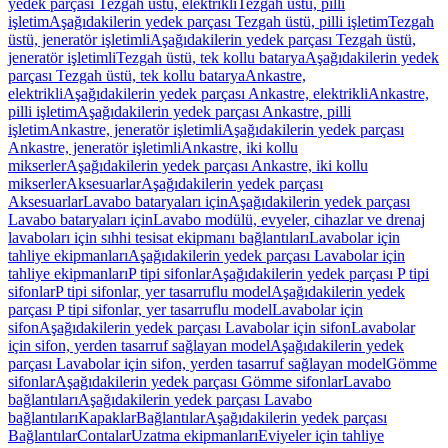
yedek parçası Tezgah üstü, elektrikli
Tezgah üstü, pilli
işletim
Aşağıdakilerin yedek parçası Tezgah üstü, pilli işletim
Tezgah
üstü, jeneratör işletimli
Aşağıdakilerin yedek parçası Tezgah üstü,
jeneratör işletimli
Tezgah üstü, tek kollu batarya
Aşağıdakilerin yedek
parçası Tezgah üstü, tek kollu batarya
Ankastre,
elektrikli
Aşağıdakilerin yedek parçası Ankastre, elektrikli
Ankastre,
pilli işletim
Aşağıdakilerin yedek parçası Ankastre, pilli
işletim
Ankastre, jeneratör işletimli
Aşağıdakilerin yedek parçası
Ankastre, jeneratör işletimli
Ankastre, iki kollu
mikserler
Aşağıdakilerin yedek parçası Ankastre, iki kollu
mikserler
Aksesuarlar
Aşağıdakilerin yedek parçası
Aksesuarlar
Lavabo bataryaları için
Aşağıdakilerin yedek parçası
Lavabo bataryaları için
Lavabo modülü, evyeler, cihazlar ve drenaj
lavaboları için sıhhi tesisat ekipmanı bağlantıları
Lavabolar için
tahliye ekipmanları
Aşağıdakilerin yedek parçası Lavabolar için
tahliye ekipmanları
P tipi sifonlar
Aşağıdakilerin yedek parçası P tipi
sifonlar
P tipi sifonlar, yer tasarruflu model
Aşağıdakilerin yedek
parçası P tipi sifonlar, yer tasarruflu model
Lavabolar için
sifon
Aşağıdakilerin yedek parçası Lavabolar için sifon
Lavabolar
için sifon, yerden tasarruf sağlayan model
Aşağıdakilerin yedek
parçası Lavabolar için sifon, yerden tasarruf sağlayan model
Gömme
sifonlar
Aşağıdakilerin yedek parçası Gömme sifonlar
Lavabo
bağlantıları
Aşağıdakilerin yedek parçası Lavabo
bağlantıları
Kapaklar
Bağlantılar
Aşağıdakilerin yedek parçası
Bağlantılar
Contalar
Uzatma ekipmanları
Eviyeler için tahliye