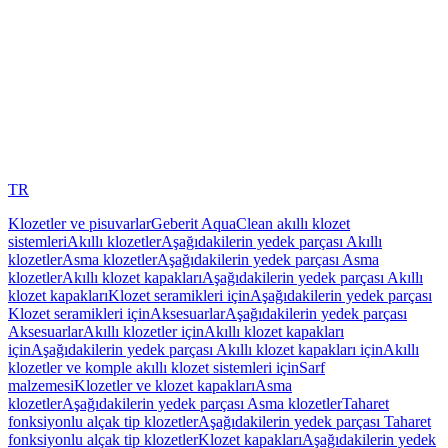
TR
Klozetler ve pisuvarlar
Geberit AquaClean akıllı klozet
sistemleri
Akıllı klozetler
Aşağıdakilerin yedek parçası Akıllı
klozetler
Asma klozetler
Aşağıdakilerin yedek parçası Asma
klozetler
Akıllı klozet kapakları
Aşağıdakilerin yedek parçası Akıllı
klozet kapakları
Klozet seramikleri için
Aşağıdakilerin yedek parçası
Klozet seramikleri için
Aksesuarlar
Aşağıdakilerin yedek parçası
Aksesuarlar
Akıllı klozetler için
Akıllı klozet kapakları
için
Aşağıdakilerin yedek parçası Akıllı klozet kapakları için
Akıllı
klozetler ve komple akıllı klozet sistemleri için
Sarf
malzemesi
Klozetler ve klozet kapakları
Asma
klozetler
Aşağıdakilerin yedek parçası Asma klozetler
Taharet
fonksiyonlu alçak tip klozetler
Aşağıdakilerin yedek parçası Taharet
fonksiyonlu alçak tip klozetler
Klozet kapakları
Aşağıdakilerin yedek