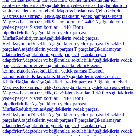
sabitleme elemanları
Aşağıdakilerin yedek parçası Bağlantılar için
sabitleme elemanları
Geberit Mapress Paslanmaz Çelik
Geberit
Mapress Paslanmaz Çelik
Aşağıdakilerin yedek parçası Geberit
Mapress Paslanmaz Çelik
Sistem boruları 1.4401
Aşağıdakilerin
yedek parçası Sistem boruları 1.4401
Boru
nipelleri
Muflar
Aşağıdakilerin yedek parçası
Muflar
Redüksiyonlar
Aşağıdakilerin yedek parçası
Redüksiyonlar
Dirsekler
Aşağıdakilerin yedek parçası Dirsekler
T
parçalar
Aşağıdakilerin yedek parçası T parçalar
Çıkarılamayan
adaptörler
Aşağıdakilerin yedek parçası Çıkarılamayan
adaptörler
Adaptörler ve bağlantılar, sökülebilir
Aşağıdakilerin yedek
parçası Adaptörler ve bağlantılar, sökülebilir
Eksenel
kompensatörler
Aşağıdakilerin yedek parçası Eksenel
kompensatörler
Kılavuzlar
Kilitler
Aşağıdakilerin yedek parçası
Kilitler
Bağlantılar
Aşağıdakilerin yedek parçası Bağlantılar
Geberit
Mapress Paslanmaz Çelik, Gaz
Aşağıdakilerin yedek parçası Geberit
Mapress Paslanmaz Çelik, Gaz
Sistem boruları 1.4401
Aşağıdakilerin
yedek parçası Sistem boruları 1.4401
Boru
nipelleri
Muflar
Aşağıdakilerin yedek parçası
Muflar
Redüksiyonlar
Aşağıdakilerin yedek parçası
Redüksiyonlar
Dirsekler
Aşağıdakilerin yedek parçası Dirsekler
T
parçalar
Aşağıdakilerin yedek parçası T parçalar
Çıkarılamayan
adaptörler
Aşağıdakilerin yedek parçası Çıkarılamayan
adaptörler
Adaptörler ve bağlantılar, sökülebilir
Aşağıdakilerin yedek