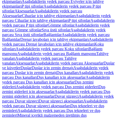
ekipmanları
Aşağıdakilerin yedek parçası Eviyeler için tahliye
ekipmanları
P tipi sifonlar
Aşağıdakilerin yedek parçası P tipi
sifonlar
Aksesuarlar
Aşağıdakilerin yedek parçası
Aksesuarlar
Cihazlar için tahliye ekipmanları
Aşağıdakilerin yedek
parçası Cihazlar için tahliye ekipmanları
P tipi sifonlar
Aşağıdakilerin
yedek parçası P tipi sifonlar
Gömme sifonlar
Aşağıdakilerin yedek
parçası Gömme sifonlar
Sıva üstü sifonlar
Aşağıdakilerin yedek
parçası Sıva üstü sifonlar
Bağlantılar
Aşağıdakilerin yedek parçası
Bağlantılar
Drenaj lavaboları için tahliye ekipmanları
Aşağıdakilerin
yedek parçası Drenaj lavaboları için tahliye ekipmanları
Koku
sifonları
Aşağıdakilerin yedek parçası Koku sifonları
Bağlantı
manşonu
Aşağıdakilerin yedek parçası Bağlantı manşonu
Tahliye
vanaları
Aşağıdakilerin yedek parçası Tahliye
vanaları
Aksesuarlar
Aşağıdakilerin yedek parçası Aksesuarlar
Duşlar
ve küvetler
Duşlar
Duşlar için zemin drenajı
Aşağıdakilerin yedek
parçası Duşlar için zemin drenajı
Duş kanalları
Aşağıdakilerin yedek
parçası Duş kanalları
Duş kanalları için aksesuarlar
Aşağıdakilerin
yedek parçası Duş kanalları için aksesuarlar
Duş zemini
giderleri
Aşağıdakilerin yedek parçası Duş zemini giderleri
Duş
zemini giderleri için aksesuarlar
Aşağıdakilerin yedek parçası Duş
zemini giderleri için aksesuarlar
Duvar süzgeci
Aşağıdakilerin yedek
parçası Duvar süzgeci
Duvar süzgeci aksesuarları
Aşağıdakilerin
yedek parçası Duvar süzgeci aksesuarları
Duş tekneleri ve duş
zeminleri
Aşağıdakilerin yedek parçası Duş tekneleri ve duş
zeminleri
Mineral içerikli malzemeden üretilmiş duş