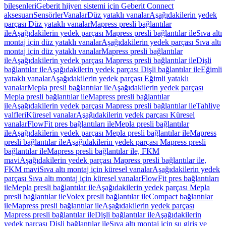
bileşenleri
Geberit hijyen sistemi için Geberit Connect
aksesuarı
Sensörler
Vanalar
Düz yataklı vanalar
Aşağıdakilerin yedek
parçası Düz yataklı vanalar
Mapress presli bağlantılar
ile
Aşağıdakilerin yedek parçası Mapress presli bağlantılar ile
Sıva altı
montaj için düz yataklı vanalar
Aşağıdakilerin yedek parçası Sıva altı
montaj için düz yataklı vanalar
Mapress presli bağlantılar
ile
Aşağıdakilerin yedek parçası Mapress presli bağlantılar ile
Dişli
bağlantılar ile
Aşağıdakilerin yedek parçası Dişli bağlantılar ile
Eğimli
yataklı vanalar
Aşağıdakilerin yedek parçası Eğimli yataklı
vanalar
Mepla presli bağlantılar ile
Aşağıdakilerin yedek parçası
Mepla presli bağlantılar ile
Mapress presli bağlantılar
ile
Aşağıdakilerin yedek parçası Mapress presli bağlantılar ile
Tahliye
valfleri
Küresel vanalar
Aşağıdakilerin yedek parçası Küresel
vanalar
FlowFit pres bağlantıları ile
Mepla presli bağlantılar
ile
Aşağıdakilerin yedek parçası Mepla presli bağlantılar ile
Mapress
presli bağlantılar ile
Aşağıdakilerin yedek parçası Mapress presli
bağlantılar ile
Mapress presli bağlantılar ile, FKM
mavi
Aşağıdakilerin yedek parçası Mapress presli bağlantılar ile,
FKM mavi
Sıva altı montaj için küresel vanalar
Aşağıdakilerin yedek
parçası Sıva altı montaj için küresel vanalar
FlowFit pres bağlantıları
ile
Mepla presli bağlantılar ile
Aşağıdakilerin yedek parçası Mepla
presli bağlantılar ile
Volex presli bağlantılar ile
Compact bağlantılar
ile
Mapress presli bağlantılar ile
Aşağıdakilerin yedek parçası
Mapress presli bağlantılar ile
Dişli bağlantılar ile
Aşağıdakilerin
yedek parçası Dişli bağlantılar ile
Sıva altı montaj için su giriş ve