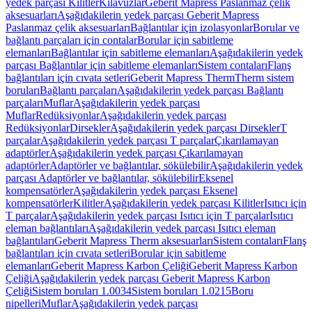
yedek parçası Kilitler
Kılavuzlar
Geberit Mapress Paslanmaz çelik
aksesuarları
Aşağıdakilerin yedek parçası Geberit Mapress
Paslanmaz çelik aksesuarları
Bağlantılar için izolasyonlar
Borular ve
bağlantı parçaları için contalar
Borular için sabitleme
elemanları
Bağlantılar için sabitleme elemanları
Aşağıdakilerin yedek
parçası Bağlantılar için sabitleme elemanları
Sistem contaları
Flanş
bağlantıları için cıvata setleri
Geberit Mapress Therm
Therm sistem
boruları
Bağlantı parçaları
Aşağıdakilerin yedek parçası Bağlantı
parçaları
Muflar
Aşağıdakilerin yedek parçası
Muflar
Redüksiyonlar
Aşağıdakilerin yedek parçası
Redüksiyonlar
Dirsekler
Aşağıdakilerin yedek parçası Dirsekler
T
parçalar
Aşağıdakilerin yedek parçası T parçalar
Çıkarılamayan
adaptörler
Aşağıdakilerin yedek parçası Çıkarılamayan
adaptörler
Adaptörler ve bağlantılar, sökülebilir
Aşağıdakilerin yedek
parçası Adaptörler ve bağlantılar, sökülebilir
Eksenel
kompensatörler
Aşağıdakilerin yedek parçası Eksenel
kompensatörler
Kilitler
Aşağıdakilerin yedek parçası Kilitler
Isıtıcı için
T parçalar
Aşağıdakilerin yedek parçası Isıtıcı için T parçalar
Isıtıcı
eleman bağlantıları
Aşağıdakilerin yedek parçası Isıtıcı eleman
bağlantıları
Geberit Mapress Therm aksesuarları
Sistem contaları
Flanş
bağlantıları için cıvata setleri
Borular için sabitleme
elemanları
Geberit Mapress Karbon Çeliği
Geberit Mapress Karbon
Çeliği
Aşağıdakilerin yedek parçası Geberit Mapress Karbon
Çeliği
Sistem boruları 1.0034
Sistem boruları 1.0215
Boru
nipelleri
Muflar
Aşağıdakilerin yedek parçası