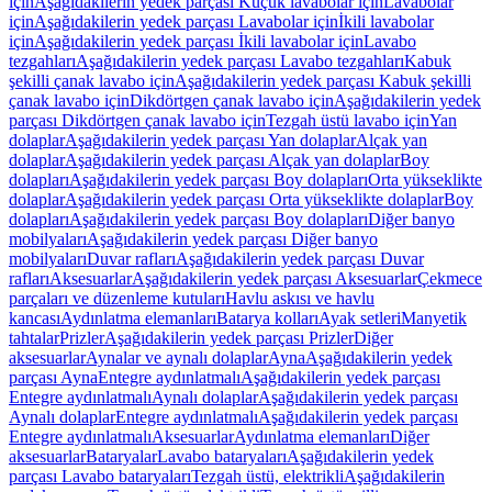
için
Aşağıdakilerin yedek parçası Küçük lavabolar için
Lavabolar
için
Aşağıdakilerin yedek parçası Lavabolar için
İkili lavabolar
için
Aşağıdakilerin yedek parçası İkili lavabolar için
Lavabo
tezgahları
Aşağıdakilerin yedek parçası Lavabo tezgahları
Kabuk
şekilli çanak lavabo için
Aşağıdakilerin yedek parçası Kabuk şekilli
çanak lavabo için
Dikdörtgen çanak lavabo için
Aşağıdakilerin yedek
parçası Dikdörtgen çanak lavabo için
Tezgah üstü lavabo için
Yan
dolaplar
Aşağıdakilerin yedek parçası Yan dolaplar
Alçak yan
dolaplar
Aşağıdakilerin yedek parçası Alçak yan dolaplar
Boy
dolapları
Aşağıdakilerin yedek parçası Boy dolapları
Orta yükseklikte
dolaplar
Aşağıdakilerin yedek parçası Orta yükseklikte dolaplar
Boy
dolapları
Aşağıdakilerin yedek parçası Boy dolapları
Diğer banyo
mobilyaları
Aşağıdakilerin yedek parçası Diğer banyo
mobilyaları
Duvar rafları
Aşağıdakilerin yedek parçası Duvar
rafları
Aksesuarlar
Aşağıdakilerin yedek parçası Aksesuarlar
Çekmece
parçaları ve düzenleme kutuları
Havlu askısı ve havlu
kancası
Aydınlatma elemanları
Batarya kolları
Ayak setleri
Manyetik
tahtalar
Prizler
Aşağıdakilerin yedek parçası Prizler
Diğer
aksesuarlar
Aynalar ve aynalı dolaplar
Ayna
Aşağıdakilerin yedek
parçası Ayna
Entegre aydınlatmalı
Aşağıdakilerin yedek parçası
Entegre aydınlatmalı
Aynalı dolaplar
Aşağıdakilerin yedek parçası
Aynalı dolaplar
Entegre aydınlatmalı
Aşağıdakilerin yedek parçası
Entegre aydınlatmalı
Aksesuarlar
Aydınlatma elemanları
Diğer
aksesuarlar
Bataryalar
Lavabo bataryaları
Aşağıdakilerin yedek
parçası Lavabo bataryaları
Tezgah üstü, elektrikli
Aşağıdakilerin