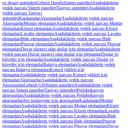
ve deşarj sistemleri
Geberit Duofix
Sistem panelleri
Aşağıdakilerin
yedek parçası Sistem panelleri
Taşıyıcı sistemleri
Aşağıdakilerin
yedek parçası Taşıyıcı
sistemleri
Kaplamalar
Aksesuarlar
Aşağıdakilerin yedek parçası
Aksesuarlar
Montaj elemanları
Aşağıdakilerin yedek parçası Montaj
elemanları
Klozet elemanları
Aşağıdakilerin yedek parçası Klozet
elemanları
Lavabo elemanları
Aşağıdakilerin yedek parçası Lavabo
elemanları
Bide elemanları
Aşağıdakilerin yedek parçası Bide
elemanları
Pisuvar elemanları
Aşağıdakilerin yedek parçası Pisuvar
elemanları
Duvar süzgeci olan duşlar için elemanlar
Aşağıdakilerin
yedek parçası Duvar süzgeci olan duşlar için elemanlar
Duşlar ve
küvetler için elemanlar
Aşağıdakilerin yedek parçası Duşlar ve
küvetler için elemanlar
Batarya elemanları
Aşağıdakilerin yedek
parçası Batarya elemanları
Konsol yükleri için
elemanlar
Aşağıdakilerin yedek parçası Konsol yükleri için
elemanlar
Aksesuarlar
Aşağıdakilerin yedek parçası
Aksesuarlar
Geberit GIS
Sistem panelleri
Aşağıdakilerin yedek
parçası Sistem panelleri
Taşıyıcı sistemleri
Prefabrikasyon
aksesuarları
Aşağıdakilerin yedek parçası Prefabrikasyon
aksesuarları
Ses izolasyonu için aksesuarlar
Kaplamalar
Montaj
elemanları
Aşağıdakilerin yedek parçası Montaj elemanları
Klozet
elemanları
Aşağıdakilerin yedek parçası Klozet elemanları
Lavabo
elemanları
Aşağıdakilerin yedek parçası Lavabo elemanları
Bide
elemanları
Aşağıdakilerin yedek parçası Bide elemanları
Pisuvar
elemanları
Aşağıdakilerin yedek parçası Pisuvar elemanları
Duvar