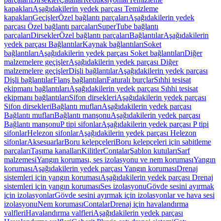
kapakları
Aşağıdakilerin yedek parçası Temizleme
kapakları
Geçişler
Özel bağlantı parçaları
Aşağıdakilerin yedek
parçası Özel bağlantı parçaları
SuperTube bağlantı
parçaları
Dirsekler
Özel bağlantı parçaları
Bağlantılar
Aşağıdakilerin
yedek parçası Bağlantılar
Kaynak bağlantıları
Soket
bağlantıları
Aşağıdakilerin yedek parçası Soket bağlantıları
Diğer
malzemelere geçişler
Aşağıdakilerin yedek parçası Diğer
malzemelere geçişler
Dişli bağlantılar
Aşağıdakilerin yedek parçası
Dişli bağlantılar
Flanş bağlantıları
Faturalı burçlar
Sıhhi tesisat
ekipmanı bağlantıları
Aşağıdakilerin yedek parçası Sıhhi tesisat
ekipmanı bağlantıları
Sifon dirsekleri
Aşağıdakilerin yedek parçası
Sifon dirsekleri
Bağlantı mufları
Aşağıdakilerin yedek parçası
Bağlantı mufları
Bağlantı manşonu
Aşağıdakilerin yedek parçası
Bağlantı manşonu
P tipi sifonlar
Aşağıdakilerin yedek parçası P tipi
sifonlar
Helezon sifonlar
Aşağıdakilerin yedek parçası Helezon
sifonlar
Aksesuarlar
Boru kelepçeleri
Boru kelepçeleri için sabitleme
parçaları
Taşıma kanalları
Kilitler
Contalar
Şablon kutuları
Sarf
malzemesi
Yangın koruması, ses izolasyonu ve nem koruması
Yangın
koruması
Aşağıdakilerin yedek parçası Yangın koruması
Drenaj
sistemleri için yangın koruması
Aşağıdakilerin yedek parçası Drenaj
sistemleri için yangın koruması
Ses izolasyonu
Gövde sesini ayırmak
için izolasyonlar
Gövde sesini ayırmak için izolasyonlar ve hava sesi
izolasyonu
Nem koruması
Contalar
Drenaj için havalandırma
valfleri
Havalandırma valfleri
Aşağıdakilerin yedek parçası