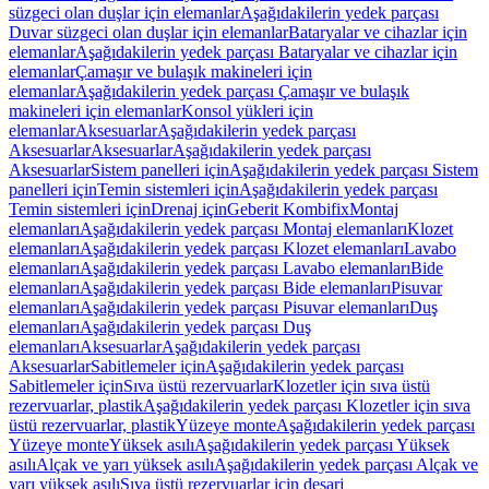
süzgeci olan duşlar için elemanlar
Aşağıdakilerin yedek parçası
Duvar süzgeci olan duşlar için elemanlar
Bataryalar ve cihazlar için
elemanlar
Aşağıdakilerin yedek parçası Bataryalar ve cihazlar için
elemanlar
Çamaşır ve bulaşık makineleri için
elemanlar
Aşağıdakilerin yedek parçası Çamaşır ve bulaşık
makineleri için elemanlar
Konsol yükleri için
elemanlar
Aksesuarlar
Aşağıdakilerin yedek parçası
Aksesuarlar
Aksesuarlar
Aşağıdakilerin yedek parçası
Aksesuarlar
Sistem panelleri için
Aşağıdakilerin yedek parçası Sistem
panelleri için
Temin sistemleri için
Aşağıdakilerin yedek parçası
Temin sistemleri için
Drenaj için
Geberit Kombifix
Montaj
elemanları
Aşağıdakilerin yedek parçası Montaj elemanları
Klozet
elemanları
Aşağıdakilerin yedek parçası Klozet elemanları
Lavabo
elemanları
Aşağıdakilerin yedek parçası Lavabo elemanları
Bide
elemanları
Aşağıdakilerin yedek parçası Bide elemanları
Pisuvar
elemanları
Aşağıdakilerin yedek parçası Pisuvar elemanları
Duş
elemanları
Aşağıdakilerin yedek parçası Duş
elemanları
Aksesuarlar
Aşağıdakilerin yedek parçası
Aksesuarlar
Sabitlemeler için
Aşağıdakilerin yedek parçası
Sabitlemeler için
Sıva üstü rezervuarlar
Klozetler için sıva üstü
rezervuarlar, plastik
Aşağıdakilerin yedek parçası Klozetler için sıva
üstü rezervuarlar, plastik
Yüzeye monte
Aşağıdakilerin yedek parçası
Yüzeye monte
Yüksek asılı
Aşağıdakilerin yedek parçası Yüksek
asılı
Alçak ve yarı yüksek asılı
Aşağıdakilerin yedek parçası Alçak ve
yarı yüksek asılı
Sıva üstü rezervuarlar için deşarj