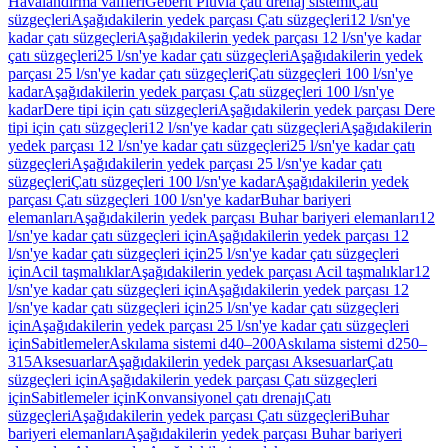
Havalandırma valfleri
Geberit Pluvia çatı drenaj sistemi
Çatı
süzgeçleri
Aşağıdakilerin yedek parçası Çatı süzgeçleri
12 l/sn'ye
kadar çatı süzgeçleri
Aşağıdakilerin yedek parçası 12 l/sn'ye kadar
çatı süzgeçleri
25 l/sn'ye kadar çatı süzgeçleri
Aşağıdakilerin yedek
parçası 25 l/sn'ye kadar çatı süzgeçleri
Çatı süzgeçleri 100 l/sn'ye
kadar
Aşağıdakilerin yedek parçası Çatı süzgeçleri 100 l/sn'ye
kadar
Dere tipi için çatı süzgeçleri
Aşağıdakilerin yedek parçası Dere
tipi için çatı süzgeçleri
12 l/sn'ye kadar çatı süzgeçleri
Aşağıdakilerin
yedek parçası 12 l/sn'ye kadar çatı süzgeçleri
25 l/sn'ye kadar çatı
süzgeçleri
Aşağıdakilerin yedek parçası 25 l/sn'ye kadar çatı
süzgeçleri
Çatı süzgeçleri 100 l/sn'ye kadar
Aşağıdakilerin yedek
parçası Çatı süzgeçleri 100 l/sn'ye kadar
Buhar bariyeri
elemanları
Aşağıdakilerin yedek parçası Buhar bariyeri elemanları
12
l/sn'ye kadar çatı süzgeçleri için
Aşağıdakilerin yedek parçası 12
l/sn'ye kadar çatı süzgeçleri için
25 l/sn'ye kadar çatı süzgeçleri
için
Acil taşmalıklar
Aşağıdakilerin yedek parçası Acil taşmalıklar
12
l/sn'ye kadar çatı süzgeçleri için
Aşağıdakilerin yedek parçası 12
l/sn'ye kadar çatı süzgeçleri için
25 l/sn'ye kadar çatı süzgeçleri
için
Aşağıdakilerin yedek parçası 25 l/sn'ye kadar çatı süzgeçleri
için
Sabitlemeler
Askılama sistemi d40–200
Askılama sistemi d250–
315
Aksesuarlar
Aşağıdakilerin yedek parçası Aksesuarlar
Çatı
süzgeçleri için
Aşağıdakilerin yedek parçası Çatı süzgeçleri
için
Sabitlemeler için
Konvansiyonel çatı drenajı
Çatı
süzgeçleri
Aşağıdakilerin yedek parçası Çatı süzgeçleri
Buhar
bariyeri elemanları
Aşağıdakilerin yedek parçası Buhar bariyeri