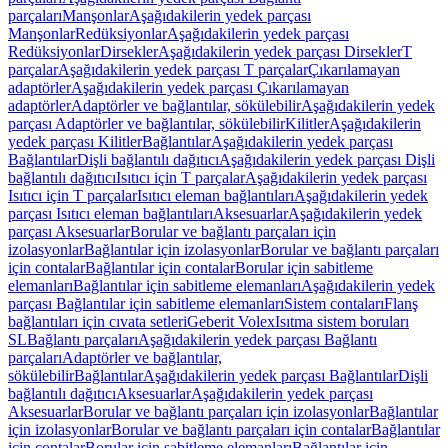
parçaları
Manşonlar
Aşağıdakilerin yedek parçası
Manşonlar
Redüksiyonlar
Aşağıdakilerin yedek parçası
Redüksiyonlar
Dirsekler
Aşağıdakilerin yedek parçası Dirsekler
T
parçalar
Aşağıdakilerin yedek parçası T parçalar
Çıkarılamayan
adaptörler
Aşağıdakilerin yedek parçası Çıkarılamayan
adaptörler
Adaptörler ve bağlantılar, sökülebilir
Aşağıdakilerin yedek
parçası Adaptörler ve bağlantılar, sökülebilir
Kilitler
Aşağıdakilerin
yedek parçası Kilitler
Bağlantılar
Aşağıdakilerin yedek parçası
Bağlantılar
Dişli bağlantılı dağıtıcı
Aşağıdakilerin yedek parçası Dişli
bağlantılı dağıtıcı
Isıtıcı için T parçalar
Aşağıdakilerin yedek parçası
Isıtıcı için T parçalar
Isıtıcı eleman bağlantıları
Aşağıdakilerin yedek
parçası Isıtıcı eleman bağlantıları
Aksesuarlar
Aşağıdakilerin yedek
parçası Aksesuarlar
Borular ve bağlantı parçaları için
izolasyonlar
Bağlantılar için izolasyonlar
Borular ve bağlantı parçaları
için contalar
Bağlantılar için contalar
Borular için sabitleme
elemanları
Bağlantılar için sabitleme elemanları
Aşağıdakilerin yedek
parçası Bağlantılar için sabitleme elemanları
Sistem contaları
Flanş
bağlantıları için cıvata setleri
Geberit Volex
Isıtma sistem boruları
SL
Bağlantı parçaları
Aşağıdakilerin yedek parçası Bağlantı
parçaları
Adaptörler ve bağlantılar,
sökülebilir
Bağlantılar
Aşağıdakilerin yedek parçası Bağlantılar
Dişli
bağlantılı dağıtıcı
Aksesuarlar
Aşağıdakilerin yedek parçası
Aksesuarlar
Borular ve bağlantı parçaları için izolasyonlar
Bağlantılar
için izolasyonlar
Borular ve bağlantı parçaları için contalar
Bağlantılar
için contalar
Borular için sabitleme elemanları
Bağlantılar için