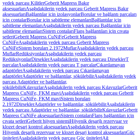
yedek parçası Kilitler
Geberit Mapress Bakır
aksesuarları
Aşağıdakilerin yedek parçası Geberit Mapress Bakır
aksesuarları
Bağlantılar için izolasyonlar
Borular ve bağlantı parçaları
için contalar
Borular için sabitleme elemanları
Bağlantılar için
sabitleme elemanları
Aşağıdakilerin yedek parçası Bağlantılar için
sabitleme elemanları
Sistem contaları
Flanş bağlantıları için cıvata
setleri
Geberit Mapress CuNiFe
Geberit Mapress
CuNiFe
Aşağıdakilerin yedek parçası Geberit Mapress
CuNiFe
Sistem boruları 2.1972
Muflar
Aşağıdakilerin yedek parçası
Muflar
Redüksiyonlar
Aşağıdakilerin yedek parçası
Redüksiyonlar
Dirsekler
Aşağıdakilerin yedek parçası Dirsekler
T
parçalar
Aşağıdakilerin yedek parçası T parçalar
Çıkarılamayan
adaptörler
Aşağıdakilerin yedek parçası Çıkarılamayan
adaptörler
Adaptörler ve bağlantılar, sökülebilir
Aşağıdakilerin yedek
parçası Adaptörler ve bağlantılar,
sökülebilir
Kılavuzlar
Aşağıdakilerin yedek parçası Kılavuzlar
Geberit
Mapress CuNiFe, FKM mavi
Aşağıdakilerin yedek parçası Geberit
Mapress CuNiFe, FKM mavi
Sistem boruları
2.1972
Dirsekler
Adaptörler ve bağlantılar, sökülebilir
Aşağıdakilerin
yedek parçası Adaptörler ve bağlantılar, sökülebilir
Kılavuzlar
Geberit
Mapress CuNiFe aksesuarları
Sistem contaları
Flanş bağlantıları için
cıvata setleri
Geberit hijyen sistemi
Hijyenik deşarjlı rezervuar ve
klozet deşarj kontrol aksesuarları
Aşağıdakilerin yedek parçası
Hijyenik deşarjlı rezervuar ve klozet deşarj kontrol aksesuarları
Güç
üniteleri
Aşağıdakilerin yedek parçası Güç üniteleri
Ağ