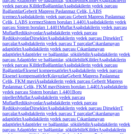
parçası Adaptörler ve bağlantılar, sökülebilir
Kilitler
Aşağıdakilerin
yedek parçası Kilitler
Bağlantılar
Aşağıdakilerin yedek parçası
Bağlantılar
Geberit Mapress Paslanmaz Çelik, LABS
içermez
Aşağıdakilerin yedek parçası Geberit Mapress Paslanmaz
Çelik, LABS içermez
Sistem boruları 1.4401
Aşağıdakilerin yedek
parçası Sistem boruları 1.4401
Muflar
Aşağıdakilerin yedek parçası
Muflar
Redüksiyonlar
Aşağıdakilerin yedek parçası
Redüksiyonlar
Dirsekler
Aşağıdakilerin yedek parçası Dirsekler
T
parçalar
Aşağıdakilerin yedek parçası T parçalar
Çıkarılamayan
adaptörler
Aşağıdakilerin yedek parçası Çıkarılamayan
adaptörler
Adaptörler ve bağlantılar, sökülebilir
Aşağıdakilerin yedek
parçası Adaptörler ve bağlantılar, sökülebilir
Kilitler
Aşağıdakilerin
yedek parçası Kilitler
Bağlantılar
Aşağıdakilerin yedek parçası
Bağlantılar
Eksenel kompensatörler
Aşağıdakilerin yedek parçası
Eksenel kompensatörler
Kılavuzlar
Geberit Mapress Paslanmaz
Çelik, FKM mavi
Aşağıdakilerin yedek parçası Geberit Mapress
Paslanmaz Çelik, FKM mavi
Sistem boruları 1.4401
Aşağıdakilerin
yedek parçası Sistem boruları 1.4401
Boru
nipelleri
Muflar
Aşağıdakilerin yedek parçası
Muflar
Redüksiyonlar
Aşağıdakilerin yedek parçası
Redüksiyonlar
Dirsekler
Aşağıdakilerin yedek parçası Dirsekler
T
parçalar
Aşağıdakilerin yedek parçası T parçalar
Çıkarılamayan
adaptörler
Aşağıdakilerin yedek parçası Çıkarılamayan
adaptörler
Adaptörler ve bağlantılar, sökülebilir
Aşağıdakilerin yedek
parçası Adaptörler ve bağlantılar, sökülebilir
Kilitler
Aşağıdakilerin