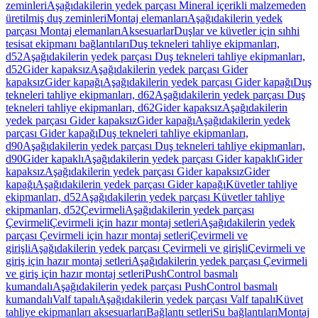
zeminleri
Aşağıdakilerin yedek parçası Mineral içerikli malzemeden
üretilmiş duş zeminleri
Montaj elemanları
Aşağıdakilerin yedek
parçası Montaj elemanları
Aksesuarlar
Duşlar ve küvetler için sıhhi
tesisat ekipmanı bağlantıları
Duş tekneleri tahliye ekipmanları,
d52
Aşağıdakilerin yedek parçası Duş tekneleri tahliye ekipmanları,
d52
Gider kapaksız
Aşağıdakilerin yedek parçası Gider
kapaksız
Gider kapağı
Aşağıdakilerin yedek parçası Gider kapağı
Duş
tekneleri tahliye ekipmanları, d62
Aşağıdakilerin yedek parçası Duş
tekneleri tahliye ekipmanları, d62
Gider kapaksız
Aşağıdakilerin
yedek parçası Gider kapaksız
Gider kapağı
Aşağıdakilerin yedek
parçası Gider kapağı
Duş tekneleri tahliye ekipmanları,
d90
Aşağıdakilerin yedek parçası Duş tekneleri tahliye ekipmanları,
d90
Gider kapaklı
Aşağıdakilerin yedek parçası Gider kapaklı
Gider
kapaksız
Aşağıdakilerin yedek parçası Gider kapaksız
Gider
kapağı
Aşağıdakilerin yedek parçası Gider kapağı
Küvetler tahliye
ekipmanları, d52
Aşağıdakilerin yedek parçası Küvetler tahliye
ekipmanları, d52
Çevirmeli
Aşağıdakilerin yedek parçası
Çevirmeli
Çevirmeli için hazır montaj setleri
Aşağıdakilerin yedek
parçası Çevirmeli için hazır montaj setleri
Çevirmeli ve
girişli
Aşağıdakilerin yedek parçası Çevirmeli ve girişli
Çevirmeli ve
giriş için hazır montaj setleri
Aşağıdakilerin yedek parçası Çevirmeli
ve giriş için hazır montaj setleri
PushControl basmalı
kumandalı
Aşağıdakilerin yedek parçası PushControl basmalı
kumandalı
Valf tapalı
Aşağıdakilerin yedek parçası Valf tapalı
Küvet
tahliye ekipmanları aksesuarları
Bağlantı setleri
Su bağlantıları
Montaj