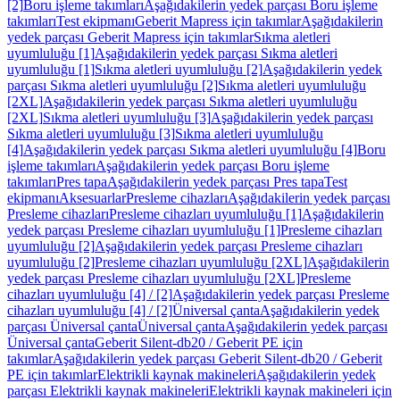
[2]
Boru işleme takımları
Aşağıdakilerin yedek parçası Boru işleme
takımları
Test ekipmanı
Geberit Mapress için takımlar
Aşağıdakilerin
yedek parçası Geberit Mapress için takımlar
Sıkma aletleri
uyumluluğu [1]
Aşağıdakilerin yedek parçası Sıkma aletleri
uyumluluğu [1]
Sıkma aletleri uyumluluğu [2]
Aşağıdakilerin yedek
parçası Sıkma aletleri uyumluluğu [2]
Sıkma aletleri uyumluluğu
[2XL]
Aşağıdakilerin yedek parçası Sıkma aletleri uyumluluğu
[2XL]
Sıkma aletleri uyumluluğu [3]
Aşağıdakilerin yedek parçası
Sıkma aletleri uyumluluğu [3]
Sıkma aletleri uyumluluğu
[4]
Aşağıdakilerin yedek parçası Sıkma aletleri uyumluluğu [4]
Boru
işleme takımları
Aşağıdakilerin yedek parçası Boru işleme
takımları
Pres tapa
Aşağıdakilerin yedek parçası Pres tapa
Test
ekipmanı
Aksesuarlar
Presleme cihazları
Aşağıdakilerin yedek parçası
Presleme cihazları
Presleme cihazları uyumluluğu [1]
Aşağıdakilerin
yedek parçası Presleme cihazları uyumluluğu [1]
Presleme cihazları
uyumluluğu [2]
Aşağıdakilerin yedek parçası Presleme cihazları
uyumluluğu [2]
Presleme cihazları uyumluluğu [2XL]
Aşağıdakilerin
yedek parçası Presleme cihazları uyumluluğu [2XL]
Presleme
cihazları uyumluluğu [4] / [2]
Aşağıdakilerin yedek parçası Presleme
cihazları uyumluluğu [4] / [2]
Üniversal çanta
Aşağıdakilerin yedek
parçası Üniversal çanta
Üniversal çanta
Aşağıdakilerin yedek parçası
Üniversal çanta
Geberit Silent-db20 / Geberit PE için
takımlar
Aşağıdakilerin yedek parçası Geberit Silent-db20 / Geberit
PE için takımlar
Elektrikli kaynak makineleri
Aşağıdakilerin yedek
parçası Elektrikli kaynak makineleri
Elektrikli kaynak makineleri için