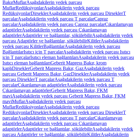
Bakır
Muflar
Aşağıdakilerin yedek parçası
Muflar
Redüksiyonlar
Aşağıdakilerin yedek parçası
Redüksiyonlar
Dirsekler
Aşağıdakilerin yedek parçası Dirsekler
T
parçalar
Aşağıdakilerin yedek parçası T parçalar
Çapraz
parçalar
Aşağıdakilerin yedek parçası Çapraz parçalar
Çıkarılamayan
adaptörler
Aşağıdakilerin yedek parçası Çıkarılamayan
adaptörler
Adaptörler ve bağlantılar, sökülebilir
Aşağıdakilerin yedek
parçası Adaptörler ve bağlantılar, sökülebilir
Kilitler
Aşağıdakilerin
yedek parçası Kilitler
Bağlantılar
Aşağıdakilerin yedek parçası
Bağlantılar
Isıtıcı için T parçalar
Aşağıdakilerin yedek parçası Isıtıcı
için T parçalar
Isıtıcı eleman bağlantıları
Aşağıdakilerin yedek parçası
Isıtıcı eleman bağlantıları
Geberit Mapress Bakır, krom
kaplı
Dirsekler
Geberit Mapress Bakır, Gaz
Aşağıdakilerin yedek
parçası Geberit Mapress Bakır, Gaz
Dirsekler
Aşağıdakilerin yedek
parçası Dirsekler
T parçalar
Aşağıdakilerin yedek parçası T
parçalar
Çıkarılamayan adaptörler
Aşağıdakilerin yedek parçası
Çıkarılamayan adaptörler
Geberit Mapress Bakır, FKM
mavi
Aşağıdakilerin yedek parçası Geberit Mapress Bakır, FKM
mavi
Muflar
Aşağıdakilerin yedek parçası
Muflar
Redüksiyonlar
Aşağıdakilerin yedek parçası
Redüksiyonlar
Dirsekler
Aşağıdakilerin yedek parçası Dirsekler
T
parçalar
Aşağıdakilerin yedek parçası T parçalar
Çıkarılamayan
adaptörler
Aşağıdakilerin yedek parçası Çıkarılamayan
adaptörler
Adaptörler ve bağlantılar, sökülebilir
Aşağıdakilerin yedek
parçası Adaptörler ve bağlantılar, sökülebilir
Kilitler
Aşağıdakilerin