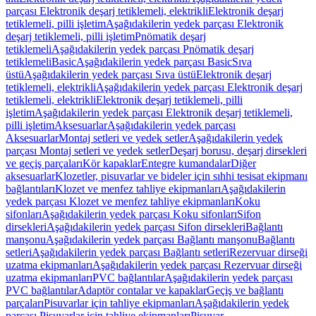
parçası Elektronik deşarj tetiklemeli, elektrikli
Elektronik deşarj
tetiklemeli, pilli işletim
Aşağıdakilerin yedek parçası Elektronik
deşarj tetiklemeli, pilli işletim
Pnömatik deşarj
tetiklemeli
Aşağıdakilerin yedek parçası Pnömatik deşarj
tetiklemeli
Basic
Aşağıdakilerin yedek parçası Basic
Sıva
üstü
Aşağıdakilerin yedek parçası Sıva üstü
Elektronik deşarj
tetiklemeli, elektrikli
Aşağıdakilerin yedek parçası Elektronik deşarj
tetiklemeli, elektrikli
Elektronik deşarj tetiklemeli, pilli
işletim
Aşağıdakilerin yedek parçası Elektronik deşarj tetiklemeli,
pilli işletim
Aksesuarlar
Aşağıdakilerin yedek parçası
Aksesuarlar
Montaj setleri ve yedek setler
Aşağıdakilerin yedek
parçası Montaj setleri ve yedek setler
Deşarj borusu, deşarj dirsekleri
ve geçiş parçaları
Kör kapaklar
Entegre kumandalar
Diğer
aksesuarlar
Klozetler, pisuvarlar ve bideler için sıhhi tesisat ekipmanı
bağlantıları
Klozet ve menfez tahliye ekipmanları
Aşağıdakilerin
yedek parçası Klozet ve menfez tahliye ekipmanları
Koku
sifonları
Aşağıdakilerin yedek parçası Koku sifonları
Sifon
dirsekleri
Aşağıdakilerin yedek parçası Sifon dirsekleri
Bağlantı
manşonu
Aşağıdakilerin yedek parçası Bağlantı manşonu
Bağlantı
setleri
Aşağıdakilerin yedek parçası Bağlantı setleri
Rezervuar dirseği
uzatma ekipmanları
Aşağıdakilerin yedek parçası Rezervuar dirseği
uzatma ekipmanları
PVC bağlantılar
Aşağıdakilerin yedek parçası
PVC bağlantılar
Adaptör contalar ve kapaklar
Geçiş ve bağlantı
parçaları
Pisuvarlar için tahliye ekipmanları
Aşağıdakilerin yedek
parçası Pisuvarlar için tahliye ekipmanları
Pisuvar