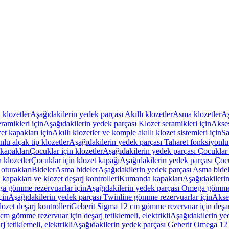
ı klozetler
Aşağıdakilerin yedek parçası Akıllı klozetler
Asma klozetler
Aş
ramikleri için
Aşağıdakilerin yedek parçası Klozet seramikleri için
Akses
et kapakları için
Akıllı klozetler ve komple akıllı klozet sistemleri için
Sa
lu alçak tip klozetler
Aşağıdakilerin yedek parçası Taharet fonksiyonlu 
kapakları
Çocuklar için klozetler
Aşağıdakilerin yedek parçası Çocuklar i
 klozetler
Çocuklar için klozet kapağı
Aşağıdakilerin yedek parçası Çocu
oturakları
Bideler
Asma bideler
Aşağıdakilerin yedek parçası Asma bidel
apakları ve klozet deşarj kontrolleri
Kumanda kapakları
Aşağıdakileri
a gömme rezervuarlar için
Aşağıdakilerin yedek parçası Omega gömme 
çin
Aşağıdakilerin yedek parçası Twinline gömme rezervuarlar için
Akse
ozet deşarj kontrolleri
Geberit Sigma 12 cm gömme rezervuar için deşarj 
m gömme rezervuar için deşarj tetiklemeli, elektrikli
Aşağıdakilerin ye
tetiklemeli, elektrikli
Aşağıdakilerin yedek parçası Geberit Omega 12 c