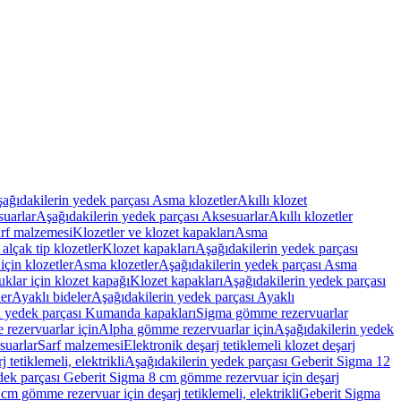
ağıdakilerin yedek parçası Asma klozetler
Akıllı klozet
uarlar
Aşağıdakilerin yedek parçası Aksesuarlar
Akıllı klozetler
rf malzemesi
Klozetler ve klozet kapakları
Asma
alçak tip klozetler
Klozet kapakları
Aşağıdakilerin yedek parçası
çin klozetler
Asma klozetler
Aşağıdakilerin yedek parçası Asma
klar için klozet kapağı
Klozet kapakları
Aşağıdakilerin yedek parçası
er
Ayaklı bideler
Aşağıdakilerin yedek parçası Ayaklı
n yedek parçası Kumanda kapakları
Sigma gömme rezervuarlar
rezervuarlar için
Alpha gömme rezervuarlar için
Aşağıdakilerin yedek
suarlar
Sarf malzemesi
Elektronik deşarj tetiklemeli klozet deşarj
tetiklemeli, elektrikli
Aşağıdakilerin yedek parçası Geberit Sigma 12
dek parçası Geberit Sigma 8 cm gömme rezervuar için deşarj
m gömme rezervuar için deşarj tetiklemeli, elektrikli
Geberit Sigma