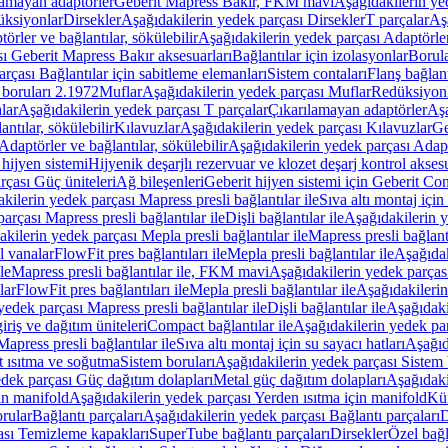
lamayan adaptörler
Geberit Mapress Bakır, FKM mavi
Aşağıdakilerin y
üksiyonlar
Dirsekler
Aşağıdakilerin yedek parçası Dirsekler
T parçalar
Aş
örler ve bağlantılar, sökülebilir
Aşağıdakilerin yedek parçası Adaptörler 
ı Geberit Mapress Bakır aksesuarları
Bağlantılar için izolasyonlar
Borula
rçası Bağlantılar için sabitleme elemanları
Sistem contaları
Flanş bağlantı
 boruları 2.1972
Muflar
Aşağıdakilerin yedek parçası Muflar
Redüksiyon
lar
Aşağıdakilerin yedek parçası T parçalar
Çıkarılamayan adaptörler
Aşa
ntılar, sökülebilir
Kılavuzlar
Aşağıdakilerin yedek parçası Kılavuzlar
Ge
Adaptörler ve bağlantılar, sökülebilir
Aşağıdakilerin yedek parçası Adaptö
 hijyen sistemi
Hijyenik deşarjlı rezervuar ve klozet deşarj kontrol aksesu
rçası Güç üniteleri
Ağ bileşenleri
Geberit hijyen sistemi için Geberit Co
kilerin yedek parçası Mapress presli bağlantılar ile
Sıva altı montaj için
arçası Mapress presli bağlantılar ile
Dişli bağlantılar ile
Aşağıdakilerin ye
kilerin yedek parçası Mepla presli bağlantılar ile
Mapress presli bağlantı
l vanalar
FlowFit pres bağlantıları ile
Mepla presli bağlantılar ile
Aşağıdak
le
Mapress presli bağlantılar ile, FKM mavi
Aşağıdakilerin yedek parças
lar
FlowFit pres bağlantıları ile
Mepla presli bağlantılar ile
Aşağıdakilerin
yedek parçası Mapress presli bağlantılar ile
Dişli bağlantılar ile
Aşağıdakil
iriş ve dağıtım üniteleri
Compact bağlantılar ile
Aşağıdakilerin yedek par
apress presli bağlantılar ile
Sıva altı montaj için su sayacı hatları
Aşağıda
 ısıtma ve soğutma
Sistem boruları
Aşağıdakilerin yedek parçası Sistem 
dek parçası Güç dağıtım dolapları
Metal güç dağıtım dolapları
Aşağıdaki
in manifold
Aşağıdakilerin yedek parçası Yerden ısıtma için manifold
Kür
rular
Bağlantı parçaları
Aşağıdakilerin yedek parçası Bağlantı parçaları
D
ası Temizleme kapakları
SuperTube bağlantı parçaları
Dirsekler
Özel bağl