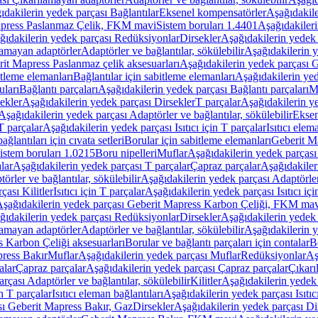
ıdakilerin yedek parçası Bağlantılar
Eksenel kompensatörler
Aşağıdakile
Mapress Paslanmaz Çelik, FKM mavi
Sistem boruları 1.4401
Aşağıdakileri
ğıdakilerin yedek parçası Redüksiyonlar
Dirsekler
Aşağıdakilerin yedek 
lamayan adaptörler
Adaptörler ve bağlantılar, sökülebilir
Aşağıdakilerin y
it Mapress Paslanmaz çelik aksesuarları
Aşağıdakilerin yedek parçası G
itleme elemanları
Bağlantılar için sabitleme elemanları
Aşağıdakilerin yed
uları
Bağlantı parçaları
Aşağıdakilerin yedek parçası Bağlantı parçaları
M
ekler
Aşağıdakilerin yedek parçası Dirsekler
T parçalar
Aşağıdakilerin ye
Aşağıdakilerin yedek parçası Adaptörler ve bağlantılar, sökülebilir
Eksen
 T parçalar
Aşağıdakilerin yedek parçası Isıtıcı için T parçalar
Isıtıcı elem
ağlantıları için cıvata setleri
Borular için sabitleme elemanları
Geberit M
istem boruları 1.0215
Boru nipelleri
Muflar
Aşağıdakilerin yedek parçası
lar
Aşağıdakilerin yedek parçası T parçalar
Çapraz parçalar
Aşağıdakiler
örler ve bağlantılar, sökülebilir
Aşağıdakilerin yedek parçası Adaptörler 
çası Kilitler
Isıtıcı için T parçalar
Aşağıdakilerin yedek parçası Isıtıcı içi
şağıdakilerin yedek parçası Geberit Mapress Karbon Çeliği, FKM ma
ğıdakilerin yedek parçası Redüksiyonlar
Dirsekler
Aşağıdakilerin yedek 
lamayan adaptörler
Adaptörler ve bağlantılar, sökülebilir
Aşağıdakilerin y
 Karbon Çeliği aksesuarları
Borular ve bağlantı parçaları için contalar
B
press Bakır
Muflar
Aşağıdakilerin yedek parçası Muflar
Redüksiyonlar
Aş
alar
Çapraz parçalar
Aşağıdakilerin yedek parçası Çapraz parçalar
Çıkarı
rçası Adaptörler ve bağlantılar, sökülebilir
Kilitler
Aşağıdakilerin yedek 
in T parçalar
Isıtıcı eleman bağlantıları
Aşağıdakilerin yedek parçası Isıtıc
sı Geberit Mapress Bakır, Gaz
Dirsekler
Aşağıdakilerin yedek parçası Di