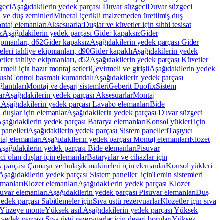
geci
Aşağıdakilerin yedek parçası Duvar süzgeci
Duvar süzgeci
i ve duş zeminleri
Mineral içerikli malzemeden üretilmiş duş
ntaj elemanları
Aksesuarlar
Duşlar ve küvetler için sıhhi tesisat
z
Aşağıdakilerin yedek parçası Gider kapaksız
Gider
ipmanları, d62
Gider kapaksız
Aşağıdakilerin yedek parçası Gider
leri tahliye ekipmanları, d90
Gider kapaklı
Aşağıdakilerin yedek
tler tahliye ekipmanları, d52
Aşağıdakilerin yedek parçası Küvetler
meli için hazır montaj setleri
Çevirmeli ve girişli
Aşağıdakilerin yedek
ushControl basmalı kumandalı
Aşağıdakilerin yedek parçası
lantıları
Montaj ve deşarj sistemleri
Geberit Duofix
Sistem
ar
Aşağıdakilerin yedek parçası Aksesuarlar
Montaj
ı
Aşağıdakilerin yedek parçası Lavabo elemanları
Bide
 duşlar için elemanlar
Aşağıdakilerin yedek parçası Duvar süzgeci
şağıdakilerin yedek parçası Batarya elemanları
Konsol yükleri için
 panelleri
Aşağıdakilerin yedek parçası Sistem panelleri
Taşıyıcı
aj elemanları
Aşağıdakilerin yedek parçası Montaj elemanları
Klozet
şağıdakilerin yedek parçası Bide elemanları
Pisuvar
i olan duşlar için elemanlar
Bataryalar ve cihazlar için
 parçası Çamaşır ve bulaşık makineleri için elemanlar
Konsol yükleri
Aşağıdakilerin yedek parçası Sistem panelleri için
Temin sistemleri
emanları
Klozet elemanları
Aşağıdakilerin yedek parçası Klozet
suvar elemanları
Aşağıdakilerin yedek parçası Pisuvar elemanları
Duş
edek parçası Sabitlemeler için
Sıva üstü rezervuarlar
Klozetler için sıva
ı Yüzeye monte
Yüksek asılı
Aşağıdakilerin yedek parçası Yüksek
yedek parçası Sıva üstü rezervuarlar için deşarj boruları
Yüksek