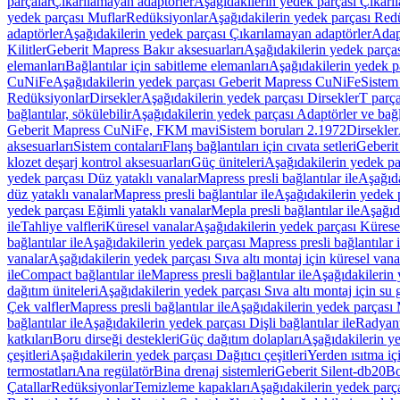
parçalar
Çıkarılamayan adaptörler
Aşağıdakilerin yedek parçası Çıkarı
yedek parçası Muflar
Redüksiyonlar
Aşağıdakilerin yedek parçası Red
adaptörler
Aşağıdakilerin yedek parçası Çıkarılamayan adaptörler
Adapt
Kilitler
Geberit Mapress Bakır aksesuarları
Aşağıdakilerin yedek parças
elemanları
Bağlantılar için sabitleme elemanları
Aşağıdakilerin yedek pa
CuNiFe
Aşağıdakilerin yedek parçası Geberit Mapress CuNiFe
Sistem
Redüksiyonlar
Dirsekler
Aşağıdakilerin yedek parçası Dirsekler
T parça
bağlantılar, sökülebilir
Aşağıdakilerin yedek parçası Adaptörler ve bağla
Geberit Mapress CuNiFe, FKM mavi
Sistem boruları 2.1972
Dirsekler
aksesuarları
Sistem contaları
Flanş bağlantıları için cıvata setleri
Geberit
klozet deşarj kontrol aksesuarları
Güç üniteleri
Aşağıdakilerin yedek pa
yedek parçası Düz yataklı vanalar
Mapress presli bağlantılar ile
Aşağıda
düz yataklı vanalar
Mapress presli bağlantılar ile
Aşağıdakilerin yedek p
yedek parçası Eğimli yataklı vanalar
Mepla presli bağlantılar ile
Aşağıda
ile
Tahliye valfleri
Küresel vanalar
Aşağıdakilerin yedek parçası Kürese
bağlantılar ile
Aşağıdakilerin yedek parçası Mapress presli bağlantılar i
vanalar
Aşağıdakilerin yedek parçası Sıva altı montaj için küresel vana
ile
Compact bağlantılar ile
Mapress presli bağlantılar ile
Aşağıdakilerin 
dağıtım üniteleri
Aşağıdakilerin yedek parçası Sıva altı montaj için su g
Çek valfler
Mapress presli bağlantılar ile
Aşağıdakilerin yedek parçası M
bağlantılar ile
Aşağıdakilerin yedek parçası Dişli bağlantılar ile
Radyant
katkıları
Boru dirseği destekleri
Güç dağıtım dolapları
Aşağıdakilerin ye
çeşitleri
Aşağıdakilerin yedek parçası Dağıtıcı çeşitleri
Yerden ısıtma iç
termostatları
Ana regülatör
Bina drenaj sistemleri
Geberit Silent-db20
Bo
Çatallar
Redüksiyonlar
Temizleme kapakları
Aşağıdakilerin yedek parç