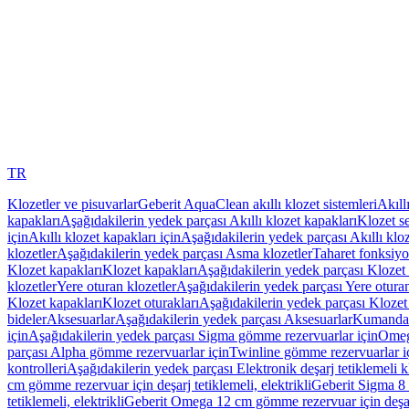
TR
Klozetler ve pisuvarlar
Geberit AquaClean akıllı klozet sistemleri
Akıll
kapakları
Aşağıdakilerin yedek parçası Akıllı klozet kapakları
Klozet se
için
Akıllı klozet kapakları için
Aşağıdakilerin yedek parçası Akıllı kloz
klozetler
Aşağıdakilerin yedek parçası Asma klozetler
Taharet fonksiyon
Klozet kapakları
Klozet kapakları
Aşağıdakilerin yedek parçası Klozet 
klozetler
Yere oturan klozetler
Aşağıdakilerin yedek parçası Yere oturan
Klozet kapakları
Klozet oturakları
Aşağıdakilerin yedek parçası Klozet 
bideler
Aksesuarlar
Aşağıdakilerin yedek parçası Aksesuarlar
Kumanda k
için
Aşağıdakilerin yedek parçası Sigma gömme rezervuarlar için
Omeg
parçası Alpha gömme rezervuarlar için
Twinline gömme rezervuarlar i
kontrolleri
Aşağıdakilerin yedek parçası Elektronik deşarj tetiklemeli kl
cm gömme rezervuar için deşarj tetiklemeli, elektrikli
Geberit Sigma 8 c
tetiklemeli, elektrikli
Geberit Omega 12 cm gömme rezervuar için deşarj 