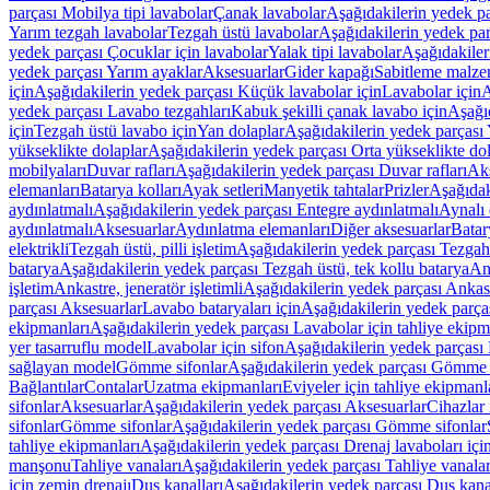
parçası Mobilya tipi lavabolar
Çanak lavabolar
Aşağıdakilerin yedek p
Yarım tezgah lavabolar
Tezgah üstü lavabolar
Aşağıdakilerin yedek par
yedek parçası Çocuklar için lavabolar
Yalak tipi lavabolar
Aşağıdakiler
yedek parçası Yarım ayaklar
Aksesuarlar
Gider kapağı
Sabitleme malze
için
Aşağıdakilerin yedek parçası Küçük lavabolar için
Lavabolar için
A
yedek parçası Lavabo tezgahları
Kabuk şekilli çanak lavabo için
Aşağıd
için
Tezgah üstü lavabo için
Yan dolaplar
Aşağıdakilerin yedek parçası 
yükseklikte dolaplar
Aşağıdakilerin yedek parçası Orta yükseklikte do
mobilyaları
Duvar rafları
Aşağıdakilerin yedek parçası Duvar rafları
Aks
elemanları
Batarya kolları
Ayak setleri
Manyetik tahtalar
Prizler
Aşağıdak
aydınlatmalı
Aşağıdakilerin yedek parçası Entegre aydınlatmalı
Aynalı 
aydınlatmalı
Aksesuarlar
Aydınlatma elemanları
Diğer aksesuarlar
Batar
elektrikli
Tezgah üstü, pilli işletim
Aşağıdakilerin yedek parçası Tezgah ü
batarya
Aşağıdakilerin yedek parçası Tezgah üstü, tek kollu batarya
Ank
işletim
Ankastre, jeneratör işletimli
Aşağıdakilerin yedek parçası Ankastr
parçası Aksesuarlar
Lavabo bataryaları için
Aşağıdakilerin yedek parças
ekipmanları
Aşağıdakilerin yedek parçası Lavabolar için tahliye ekipm
yer tasarruflu model
Lavabolar için sifon
Aşağıdakilerin yedek parçası 
sağlayan model
Gömme sifonlar
Aşağıdakilerin yedek parçası Gömme 
Bağlantılar
Contalar
Uzatma ekipmanları
Eviyeler için tahliye ekipmanl
sifonlar
Aksesuarlar
Aşağıdakilerin yedek parçası Aksesuarlar
Cihazlar 
sifonlar
Gömme sifonlar
Aşağıdakilerin yedek parçası Gömme sifonlar
tahliye ekipmanları
Aşağıdakilerin yedek parçası Drenaj lavaboları içi
manşonu
Tahliye vanaları
Aşağıdakilerin yedek parçası Tahliye vanalar
için zemin drenajı
Duş kanalları
Aşağıdakilerin yedek parçası Duş kana