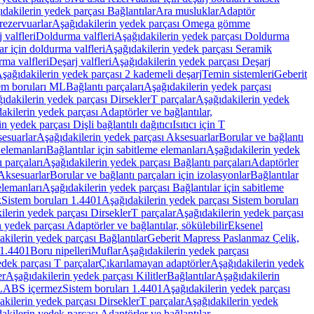
dakilerin yedek parçası Bağlantılar
Ara musluklar
Adaptör
ezervuarlar
Aşağıdakilerin yedek parçası Omega gömme
 valfleri
Doldurma valfleri
Aşağıdakilerin yedek parçası Doldurma
r için doldurma valfleri
Aşağıdakilerin yedek parçası Seramik
rma valfleri
Deşarj valfleri
Aşağıdakilerin yedek parçası Deşarj
şağıdakilerin yedek parçası 2 kademeli deşarj
Temin sistemleri
Geberit
tem boruları ML
Bağlantı parçaları
Aşağıdakilerin yedek parçası
ıdakilerin yedek parçası Dirsekler
T parçalar
Aşağıdakilerin yedek
akilerin yedek parçası Adaptörler ve bağlantılar,
n yedek parçası Dişli bağlantılı dağıtıcı
Isıtıcı için T
esuarlar
Aşağıdakilerin yedek parçası Aksesuarlar
Borular ve bağlantı
 elemanları
Bağlantılar için sabitleme elemanları
Aşağıdakilerin yedek
 parçaları
Aşağıdakilerin yedek parçası Bağlantı parçaları
Adaptörler
Aksesuarlar
Borular ve bağlantı parçaları için izolasyonlar
Bağlantılar
elemanları
Aşağıdakilerin yedek parçası Bağlantılar için sabitleme
k
Sistem boruları 1.4401
Aşağıdakilerin yedek parçası Sistem boruları
ilerin yedek parçası Dirsekler
T parçalar
Aşağıdakilerin yedek parçası
 yedek parçası Adaptörler ve bağlantılar, sökülebilir
Eksenel
kilerin yedek parçası Bağlantılar
Geberit Mapress Paslanmaz Çelik,
 1.4401
Boru nipelleri
Muflar
Aşağıdakilerin yedek parçası
dek parçası T parçalar
Çıkarılamayan adaptörler
Aşağıdakilerin yedek
er
Aşağıdakilerin yedek parçası Kilitler
Bağlantılar
Aşağıdakilerin
, LABS içermez
Sistem boruları 1.4401
Aşağıdakilerin yedek parçası
kilerin yedek parçası Dirsekler
T parçalar
Aşağıdakilerin yedek
akilerin yedek parçası Adaptörler ve bağlantılar,