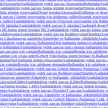
lı
Aksesuarlar
Aşağıdakilerin yedek parçası Aksesuarlar
Bağlantılar
Aşağı
şağıdakilerin yedek parçası Sigma gömme rezervuarlar
Omega gömme r
Alpha gömme rezervuarlar
Deşarj boruları
Aksesuarlar
Doldurma ve deşarj
k parçası Gömme rezervuarlar için doldurma valfleri
Seramik rezervuarla
 valfleri
Aşağıdakilerin yedek parçası Üniversal rezervuarlar için doldu
rj
İç takımlar
Aşağıdakilerin yedek parçası İç takımlar
2 kademeli deşarj
A
rı ML
Isıtma sistem boruları ML
Aşağıdakilerin yedek parçası Isıtma sis
edüksiyonlar
Aşağıdakilerin yedek parçası Redüksiyonlar
Dirsekler
Aşağ
ası Çıkarılamayan adaptörler
Adaptörler ve bağlantılar, sökülebilir
Aşağıd
ıdakilerin yedek parçası Bağlantılar
Dişli bağlantılı dağıtıcı
Aşağıdakileri
an bağlantıları
Aşağıdakilerin yedek parçası Isıtıcı eleman bağlantıları
Aks
tı parçaları için contalar
Bağlantılar için contalar
Borular için sabitleme
ntıları için cıvata setleri
Geberit Volex
Isıtma sistem boruları SL
Bağlantı
antılar
Dişli bağlantılı dağıtıcı
Aksesuarlar
Aşağıdakilerin yedek parçası 
için contalar
Borular için sabitleme elemanları
Bağlantılar için sabitleme 
az Çelik
Aşağıdakilerin yedek parçası Geberit Mapress Paslanmaz Çeli
siyonlar
Aşağıdakilerin yedek parçası Redüksiyonlar
Dirsekler
Aşağıdak
rılamayan adaptörler
Adaptörler ve bağlantılar, sökülebilir
Aşağıdakilerin
Kılavuzlar
Kilitler
Aşağıdakilerin yedek parçası Kilitler
Bağlantılar
Aşağıda
Gaz
Sistem boruları 1.4401
Aşağıdakilerin yedek parçası Sistem boruları
ekler
Aşağıdakilerin yedek parçası Dirsekler
T parçalar
Aşağıdakilerin ye
Aşağıdakilerin yedek parçası Adaptörler ve bağlantılar, sökülebilir
Kilitl
ermez
Aşağıdakilerin yedek parçası Geberit Mapress Paslanmaz Çelik
üksiyonlar
Aşağıdakilerin yedek parçası Redüksiyonlar
Dirsekler
Aşağıda
ası Çıkarılamayan adaptörler
Adaptörler ve bağlantılar, sökülebilir
Aşağıd