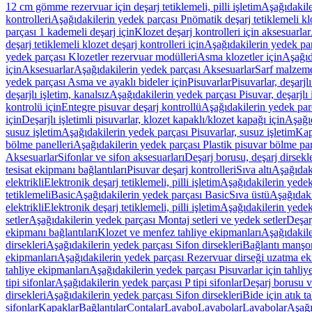
12 cm gömme rezervuar için deşarj tetiklemeli, pilli işletim
Aşağıdakile
kontrolleri
Aşağıdakilerin yedek parçası Pnömatik deşarj tetiklemeli klo
parçası 1 kademeli deşarj için
Klozet deşarj kontrolleri için aksesuarlar
deşarj tetiklemeli klozet deşarj kontrolleri için
Aşağıdakilerin yedek parç
yedek parçası Klozetler rezervuar modülleri
Asma klozetler için
Aşağıd
için
Aksesuarlar
Aşağıdakilerin yedek parçası Aksesuarlar
Sarf malzem
yedek parçası Asma ve ayaklı bideler için
Pisuvarlar
Pisuvarlar, deşarjlı
deşarjlı işletim, kanalsız
Aşağıdakilerin yedek parçası Pisuvar, deşarjlı 
kontrolü için
Entegre pisuvar deşarj kontrollü
Aşağıdakilerin yedek parç
için
Deşarjlı işletimli pisuvarlar, klozet kapaklı/klozet kapağı için
Aşağıd
susuz işletim
Aşağıdakilerin yedek parçası Pisuvarlar, susuz işletim
Kap
bölme panelleri
Aşağıdakilerin yedek parçası Plastik pisuvar bölme pan
Aksesuarlar
Sifonlar ve sifon aksesuarları
Deşarj borusu, deşarj dirsekle
tesisat ekipmanı bağlantıları
Pisuvar deşarj kontrolleri
Sıva altı
Aşağıdaki
elektrikli
Elektronik deşarj tetiklemeli, pilli işletim
Aşağıdakilerin yedek 
tetiklemeli
Basic
Aşağıdakilerin yedek parçası Basic
Sıva üstü
Aşağıdaki
elektrikli
Elektronik deşarj tetiklemeli, pilli işletim
Aşağıdakilerin yedek 
setler
Aşağıdakilerin yedek parçası Montaj setleri ve yedek setler
Deşarj
ekipmanı bağlantıları
Klozet ve menfez tahliye ekipmanları
Aşağıdakile
dirsekleri
Aşağıdakilerin yedek parçası Sifon dirsekleri
Bağlantı manşo
ekipmanları
Aşağıdakilerin yedek parçası Rezervuar dirseği uzatma ek
tahliye ekipmanları
Aşağıdakilerin yedek parçası Pisuvarlar için tahliy
tipi sifonlar
Aşağıdakilerin yedek parçası P tipi sifonlar
Deşarj borusu v
dirsekleri
Aşağıdakilerin yedek parçası Sifon dirsekleri
Bide için atık t
sifonlar
Kapaklar
Bağlantılar
Contalar
Lavabo
Lavabolar
Lavabolar
Aşağı