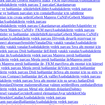
edek parçası Geberit Mapress Bakır, FKM mavi
Muflar
Aşağıdakilerin
ağıdakilerin yedek parçası T parçalar
Çıkarılamayan
ve bağlantılar, sökülebilir
Kilitler
Aşağıdakilerin yedek parçası
r ve bağlantı parçaları için contalar
Borular için sabitleme
ları için cıvata setleri
Geberit Mapress CuNiFe
Geberit Mapress
lar
Aşağıdakilerin yedek parçası
ğıdakilerin yedek parçası Çıkarılamayan adaptörler
Adaptörler ve
berit Mapress CuNiFe, FKM mavi
Aşağıdakilerin yedek parçası
rler ve bağlantılar, sökülebilir
Kılavuzlar
Geberit Mapress CuNiFe
arları
Aşağıdakilerin yedek parçası Hijyenik deşarjlı rezervuar ve
nnect aksesuarı
Sensörler
Vanalar
Düz yataklı vanalar
Aşağıdakilerin
 düz yataklı vanalar
Aşağıdakilerin yedek parçası Sıva altı montaj için
dek parçası Dişli bağlantılar ile
Eğimli yataklı vanalar
Aşağıdakilerin
lar ile
Aşağıdakilerin yedek parçası Mapress presli bağlantılar
ilerin yedek parçası Mepla presli bağlantılar ile
Mapress presli
ı Mapress presli bağlantılar ile, FKM mavi
Sıva altı montaj için küresel
 yedek parçası Mepla presli bağlantılar ile
Volex presli bağlantılar
erin yedek parçası Dişli bağlantılar ile
Sıva altı montaj için su giriş ve
çası Compact bağlantılar ile
Çek valfler
Aşağıdakilerin yedek parçası
kilerin yedek parçası Sıva altı montaj için su sayacı hatları
Dişli
boruları
Döşeme malzemesi
Kenar yalıtım şeritleri
Boru zımbaları
Beton
lerin yedek parçası Metal güç dağıtım dolapları
Dağıtıcı
esel vanalar
Geçişler
Kontrol elemanları
Ayar tahrikleri
Oda
irsekler
Çatallar
Aşağıdakilerin yedek parçası
antı parçaları
Bağlantılar
Aşağıdakilerin yedek parçası