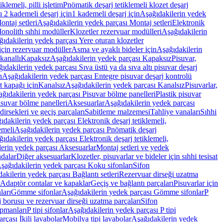
lemeli, pilli işletim
Pnömatik deşarj tetiklemeli klozet deşarj
 2 kademeli deşarj için
1 kademeli deşarj için
Aşağıdakilerin yedek
ontaj setleri
Aşağıdakilerin yedek parçası Montaj setleri
Elektronik
onolith sıhhi modüller
Klozetler rezervuar modülleri
Aşağıdakilerin
ıdakilerin yedek parçası Yere oturan klozetler
için rezervuar modüller
Asma ve ayaklı bideler için
Aşağıdakilerin
kanallı
Kapaksız
Aşağıdakilerin yedek parçası Kapaksız
Pisuvar,
ıdakilerin yedek parçası Sıva üstü ya da sıva altı pisuvar deşarj
n
Aşağıdakilerin yedek parçası Entegre pisuvar deşarj kontrolü
t kapağı için
Kanalsız
Aşağıdakilerin yedek parçası Kanalsız
Pisuvarlar,
ğıdakilerin yedek parçası Pisuvar bölme panelleri
Plastik pisuvar
suvar bölme panelleri
Aksesuarlar
Aşağıdakilerin yedek parçası
irsekleri ve geçiş parçaları
Sabitleme malzemesi
Tahliye vanaları
Sıhhi
ıdakilerin yedek parçası Elektronik deşarj tetiklemeli,
emeli
Aşağıdakilerin yedek parçası Pnömatik deşarj
ıdakilerin yedek parçası Elektronik deşarj tetiklemeli,
erin yedek parçası Aksesuarlar
Montaj setleri ve yedek
dalar
Diğer aksesuarlar
Klozetler, pisuvarlar ve bideler için sıhhi tesisat
şağıdakilerin yedek parçası Koku sifonları
Sifon
akilerin yedek parçası Bağlantı setleri
Rezervuar dirseği uzatma
Adaptör contalar ve kapaklar
Geçiş ve bağlantı parçaları
Pisuvarlar için
ları
Gömme sifonlar
Aşağıdakilerin yedek parçası Gömme sifonlar
P
 borusu ve rezervuar dirseği uzatma parçaları
Sifon
ipmanları
P tipi sifonlar
Aşağıdakilerin yedek parçası P tipi
rçası İkili lavabolar
Mobilya tipi lavabolar
Aşağıdakilerin yedek