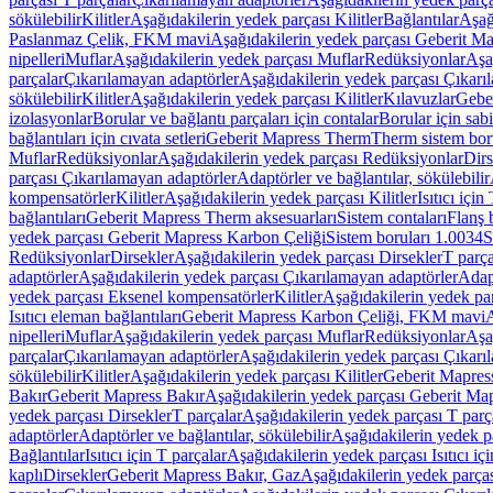
sökülebilir
Kilitler
Aşağıdakilerin yedek parçası Kilitler
Bağlantılar
Aşağ
Paslanmaz Çelik, FKM mavi
Aşağıdakilerin yedek parçası Geberit 
nipelleri
Muflar
Aşağıdakilerin yedek parçası Muflar
Redüksiyonlar
Aşa
parçalar
Çıkarılamayan adaptörler
Aşağıdakilerin yedek parçası Çıkarı
sökülebilir
Kilitler
Aşağıdakilerin yedek parçası Kilitler
Kılavuzlar
Geber
izolasyonlar
Borular ve bağlantı parçaları için contalar
Borular için sab
bağlantıları için cıvata setleri
Geberit Mapress Therm
Therm sistem bor
Muflar
Redüksiyonlar
Aşağıdakilerin yedek parçası Redüksiyonlar
Dirs
parçası Çıkarılamayan adaptörler
Adaptörler ve bağlantılar, sökülebilir
kompensatörler
Kilitler
Aşağıdakilerin yedek parçası Kilitler
Isıtıcı için
bağlantıları
Geberit Mapress Therm aksesuarları
Sistem contaları
Flanş b
yedek parçası Geberit Mapress Karbon Çeliği
Sistem boruları 1.0034
S
Redüksiyonlar
Dirsekler
Aşağıdakilerin yedek parçası Dirsekler
T parça
adaptörler
Aşağıdakilerin yedek parçası Çıkarılamayan adaptörler
Adapt
yedek parçası Eksenel kompensatörler
Kilitler
Aşağıdakilerin yedek par
Isıtıcı eleman bağlantıları
Geberit Mapress Karbon Çeliği, FKM mavi
A
nipelleri
Muflar
Aşağıdakilerin yedek parçası Muflar
Redüksiyonlar
Aşa
parçalar
Çıkarılamayan adaptörler
Aşağıdakilerin yedek parçası Çıkarı
sökülebilir
Kilitler
Aşağıdakilerin yedek parçası Kilitler
Geberit Mapress
Bakır
Geberit Mapress Bakır
Aşağıdakilerin yedek parçası Geberit Ma
yedek parçası Dirsekler
T parçalar
Aşağıdakilerin yedek parçası T parç
adaptörler
Adaptörler ve bağlantılar, sökülebilir
Aşağıdakilerin yedek pa
Bağlantılar
Isıtıcı için T parçalar
Aşağıdakilerin yedek parçası Isıtıcı iç
kaplı
Dirsekler
Geberit Mapress Bakır, Gaz
Aşağıdakilerin yedek parça