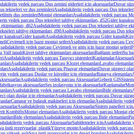
dakilerin yedek parçası Duş zemini giderleri için aksesuarlar
Duvar süz
uş tekneleri ve duş zeminleri
Aşağıdakilerin yedek parçası Duş tekneler
etilmiş duş zeminleri
Montaj elemanları
Aşağıdakilerin yedek parçası Mo
erin yedek parçası Duş tekneleri tahliye ekipmanları, d52
Gider kapaksı
e ekipmanları, d62
Aşağıdakilerin yedek parçası Duş tekneleri tahliye ek
ekneleri tahliye ekipmanları, d90
Aşağıdakilerin yedek parçası Duş tekne
er kapaksız
Gider kapağı
Aşağıdakilerin yedek parçası Gider kapağı
Küve
meli
Çevirmeli için hazır montaj setleri
Aşağıdakilerin yedek parçası Çevir
şağıdakilerin yedek parçası Çevirmeli ve giriş için hazır montaj setleri
P
 Valf tapalı
Küvet tahliye ekipmanları aksesuarları
Bağlantı setleri
Su bağ
eri
Aşağıdakilerin yedek parçası Taşıyıcı sistemleri
Kaplamalar
Aksesuarl
anları
Aşağıdakilerin yedek parçası Klozet elemanları
Lavabo elemanlar
nları
Aşağıdakilerin yedek parçası Pisuvar elemanları
Duvar süzgeci olan
rin yedek parçası Duşlar ve küvetler için elemanlar
Batarya elemanları
A
ksesuarlar
Aşağıdakilerin yedek parçası Aksesuarlar
Geberit GIS
Sistem
fabrikasyon aksesuarları
Ses izolasyonu için aksesuarlar
Kaplamalar
Mont
anları
Aşağıdakilerin yedek parçası Lavabo elemanları
Bide elemanları
A
ci olan duşlar için elemanlar
Aşağıdakilerin yedek parçası Duvar süzgec
manlar
Çamaşır ve bulaşık makineleri için elemanlar
Aşağıdakilerin yedek
sesuarlar
Aşağıdakilerin yedek parçası Aksesuarlar
Sistem panelleri için
rit Kombifix
Montaj elemanları
Aşağıdakilerin yedek parçası Montaj el
manları
Bide elemanları
Aşağıdakilerin yedek parçası Bide elemanları
Pi
ağıdakilerin yedek parçası Aksesuarlar
Sabitlemeler için
Aşağıdakilerin y
a üstü rezervuarlar, plastik
Yüzeye monte
Aşağıdakilerin yedek parças
arı yüksek asılı
Sıva üstü rezervuarlar için deşarj boruları
Aşağıdakilerin 