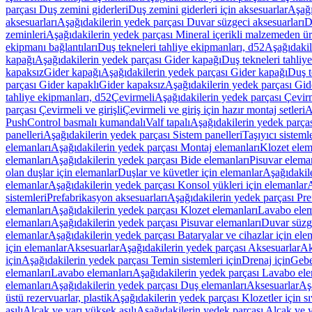
parçası Duş zemini giderleri
Duş zemini giderleri için aksesuarlar
Aşağı
aksesuarları
Aşağıdakilerin yedek parçası Duvar süzgeci aksesuarları
D
zeminleri
Aşağıdakilerin yedek parçası Mineral içerikli malzemeden ür
ekipmanı bağlantıları
Duş tekneleri tahliye ekipmanları, d52
Aşağıdakil
kapağı
Aşağıdakilerin yedek parçası Gider kapağı
Duş tekneleri tahliy
kapaksız
Gider kapağı
Aşağıdakilerin yedek parçası Gider kapağı
Duş t
parçası Gider kapaklı
Gider kapaksız
Aşağıdakilerin yedek parçası Gid
tahliye ekipmanları, d52
Çevirmeli
Aşağıdakilerin yedek parçası Çevir
parçası Çevirmeli ve girişli
Çevirmeli ve giriş için hazır montaj setleri
A
PushControl basmalı kumandalı
Valf tapalı
Aşağıdakilerin yedek parçası
panelleri
Aşağıdakilerin yedek parçası Sistem panelleri
Taşıyıcı sisteml
elemanları
Aşağıdakilerin yedek parçası Montaj elemanları
Klozet elem
elemanları
Aşağıdakilerin yedek parçası Bide elemanları
Pisuvar elema
olan duşlar için elemanlar
Duşlar ve küvetler için elemanlar
Aşağıdakile
elemanlar
Aşağıdakilerin yedek parçası Konsol yükleri için elemanlar
A
sistemleri
Prefabrikasyon aksesuarları
Aşağıdakilerin yedek parçası Pre
elemanları
Aşağıdakilerin yedek parçası Klozet elemanları
Lavabo elem
elemanları
Aşağıdakilerin yedek parçası Pisuvar elemanları
Duvar süzge
elemanlar
Aşağıdakilerin yedek parçası Bataryalar ve cihazlar için ele
için elemanlar
Aksesuarlar
Aşağıdakilerin yedek parçası Aksesuarlar
Ak
için
Aşağıdakilerin yedek parçası Temin sistemleri için
Drenaj için
Gebe
elemanları
Lavabo elemanları
Aşağıdakilerin yedek parçası Lavabo ele
elemanları
Aşağıdakilerin yedek parçası Duş elemanları
Aksesuarlar
Aş
üstü rezervuarlar, plastik
Aşağıdakilerin yedek parçası Klozetler için sıv
asılı
Alçak ve yarı yüksek asılı
Aşağıdakilerin yedek parçası Alçak ve y