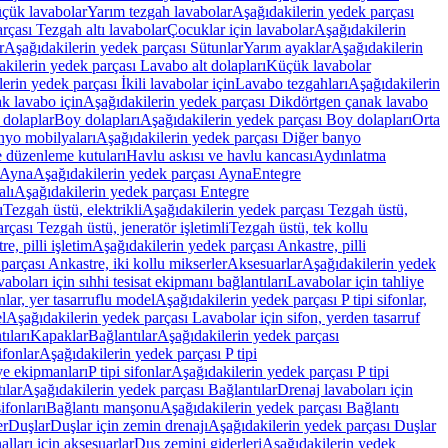
üçük lavabolar
Yarım tezgah lavabolar
Aşağıdakilerin yedek parçası
rçası Tezgah altı lavabolar
Çocuklar için lavabolar
Aşağıdakilerin
r
Aşağıdakilerin yedek parçası Sütunlar
Yarım ayaklar
Aşağıdakilerin
kilerin yedek parçası Lavabo alt dolapları
Küçük lavabolar
erin yedek parçası İkili lavabolar için
Lavabo tezgahları
Aşağıdakilerin
k lavabo için
Aşağıdakilerin yedek parçası Dikdörtgen çanak lavabo
 dolaplar
Boy dolapları
Aşağıdakilerin yedek parçası Boy dolapları
Orta
nyo mobilyaları
Aşağıdakilerin yedek parçası Diğer banyo
 düzenleme kutuları
Havlu askısı ve havlu kancası
Aydınlatma
Ayna
Aşağıdakilerin yedek parçası Ayna
Entegre
alı
Aşağıdakilerin yedek parçası Entegre
ı
Tezgah üstü, elektrikli
Aşağıdakilerin yedek parçası Tezgah üstü,
çası Tezgah üstü, jeneratör işletimli
Tezgah üstü, tek kollu
e, pilli işletim
Aşağıdakilerin yedek parçası Ankastre, pilli
parçası Ankastre, iki kollu mikserler
Aksesuarlar
Aşağıdakilerin yedek
boları için sıhhi tesisat ekipmanı bağlantıları
Lavabolar için tahliye
onlar, yer tasarruflu model
Aşağıdakilerin yedek parçası P tipi sifonlar,
l
Aşağıdakilerin yedek parçası Lavabolar için sifon, yerden tasarruf
ıları
Kapaklar
Bağlantılar
Aşağıdakilerin yedek parçası
sifonlar
Aşağıdakilerin yedek parçası P tipi
ye ekipmanları
P tipi sifonlar
Aşağıdakilerin yedek parçası P tipi
ılar
Aşağıdakilerin yedek parçası Bağlantılar
Drenaj lavaboları için
ifonları
Bağlantı manşonu
Aşağıdakilerin yedek parçası Bağlantı
er
Duşlar
Duşlar için zemin drenajı
Aşağıdakilerin yedek parçası Duşlar
lları için aksesuarlar
Duş zemini giderleri
Aşağıdakilerin yedek