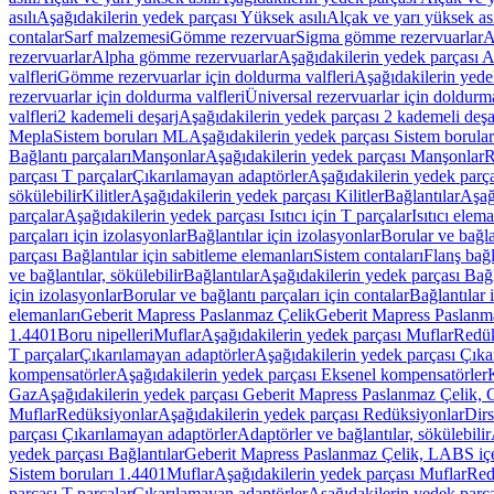
asılı
Aşağıdakilerin yedek parçası Yüksek asılı
Alçak ve yarı yüksek ası
contalar
Sarf malzemesi
Gömme rezervuar
Sigma gömme rezervuarlar
A
rezervuarlar
Alpha gömme rezervuarlar
Aşağıdakilerin yedek parçası 
valfleri
Gömme rezervuarlar için doldurma valfleri
Aşağıdakilerin yede
rezervuarlar için doldurma valfleri
Üniversal rezervuarlar için doldurma
valfleri
2 kademeli deşarj
Aşağıdakilerin yedek parçası 2 kademeli deşa
Mepla
Sistem boruları ML
Aşağıdakilerin yedek parçası Sistem borula
Bağlantı parçaları
Manşonlar
Aşağıdakilerin yedek parçası Manşonlar
R
parçası T parçalar
Çıkarılamayan adaptörler
Aşağıdakilerin yedek parç
sökülebilir
Kilitler
Aşağıdakilerin yedek parçası Kilitler
Bağlantılar
Aşağ
parçalar
Aşağıdakilerin yedek parçası Isıtıcı için T parçalar
Isıtıcı elem
parçaları için izolasyonlar
Bağlantılar için izolasyonlar
Borular ve bağlan
parçası Bağlantılar için sabitleme elemanları
Sistem contaları
Flanş bağla
ve bağlantılar, sökülebilir
Bağlantılar
Aşağıdakilerin yedek parçası Bağl
için izolasyonlar
Borular ve bağlantı parçaları için contalar
Bağlantılar 
elemanları
Geberit Mapress Paslanmaz Çelik
Geberit Mapress Paslanm
1.4401
Boru nipelleri
Muflar
Aşağıdakilerin yedek parçası Muflar
Redük
T parçalar
Çıkarılamayan adaptörler
Aşağıdakilerin yedek parçası Çıka
kompensatörler
Aşağıdakilerin yedek parçası Eksenel kompensatörler
Gaz
Aşağıdakilerin yedek parçası Geberit Mapress Paslanmaz Çelik, 
Muflar
Redüksiyonlar
Aşağıdakilerin yedek parçası Redüksiyonlar
Dirs
parçası Çıkarılamayan adaptörler
Adaptörler ve bağlantılar, sökülebilir
yedek parçası Bağlantılar
Geberit Mapress Paslanmaz Çelik, LABS iç
Sistem boruları 1.4401
Muflar
Aşağıdakilerin yedek parçası Muflar
Red
parçası T parçalar
Çıkarılamayan adaptörler
Aşağıdakilerin yedek parç