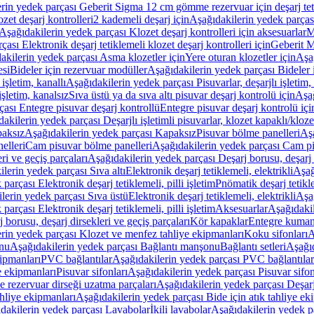
rin yedek parçası Geberit Sigma 12 cm gömme rezervuar için deşarj tetik
zet deşarj kontrolleri
2 kademeli deşarj için
Aşağıdakilerin yedek parçası
Aşağıdakilerin yedek parçası Klozet deşarj kontrolleri için aksesuarlar
M
ası Elektronik deşarj tetiklemeli klozet deşarj kontrolleri için
Geberit M
akilerin yedek parçası Asma klozetler için
Yere oturan klozetler için
Aşağ
esi
Bideler için rezervuar modüller
Aşağıdakilerin yedek parçası Bideler 
 işletim, kanallı
Aşağıdakilerin yedek parçası Pisuvarlar, deşarjlı işletim, 
işletim, kanalsız
Sıva üstü ya da sıva altı pisuvar deşarj kontrolü için
Aşağ
ası Entegre pisuvar deşarj kontrollü
Entegre pisuvar deşarj kontrolü içi
akilerin yedek parçası Deşarjlı işletimli pisuvarlar, klozet kapaklı/kloze
aksız
Aşağıdakilerin yedek parçası Kapaksız
Pisuvar bölme panelleri
Aşa
elleri
Cam pisuvar bölme panelleri
Aşağıdakilerin yedek parçası Cam pi
ri ve geçiş parçaları
Aşağıdakilerin yedek parçası Deşarj borusu, deşarj d
lerin yedek parçası Sıva altı
Elektronik deşarj tetiklemeli, elektrikli
Aşağ
parçası Elektronik deşarj tetiklemeli, pilli işletim
Pnömatik deşarj tetikl
lerin yedek parçası Sıva üstü
Elektronik deşarj tetiklemeli, elektrikli
Aşağ
parçası Elektronik deşarj tetiklemeli, pilli işletim
Aksesuarlar
Aşağıdakil
 borusu, deşarj dirsekleri ve geçiş parçaları
Kör kapaklar
Entegre kuman
rin yedek parçası Klozet ve menfez tahliye ekipmanları
Koku sifonları
A
nu
Aşağıdakilerin yedek parçası Bağlantı manşonu
Bağlantı setleri
Aşağıd
ipmanları
PVC bağlantılar
Aşağıdakilerin yedek parçası PVC bağlantılar
e ekipmanları
Pisuvar sifonları
Aşağıdakilerin yedek parçası Pisuvar sifon
e rezervuar dirseği uzatma parçaları
Aşağıdakilerin yedek parçası Deşarj
ahliye ekipmanları
Aşağıdakilerin yedek parçası Bide için atık tahliye ek
dakilerin yedek parçası Lavabolar
İkili lavabolar
Aşağıdakilerin yedek pa