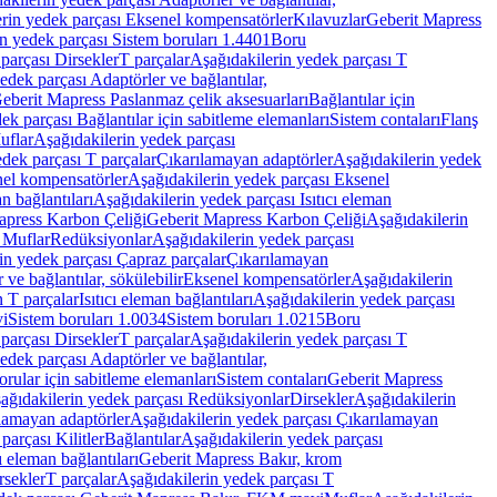
rin yedek parçası Eksenel kompensatörler
Kılavuzlar
Geberit Mapress
n yedek parçası Sistem boruları 1.4401
Boru
parçası Dirsekler
T parçalar
Aşağıdakilerin yedek parçası T
edek parçası Adaptörler ve bağlantılar,
eberit Mapress Paslanmaz çelik aksesuarları
Bağlantılar için
ek parçası Bağlantılar için sabitleme elemanları
Sistem contaları
Flanş
uflar
Aşağıdakilerin yedek parçası
dek parçası T parçalar
Çıkarılamayan adaptörler
Aşağıdakilerin yedek
el kompensatörler
Aşağıdakilerin yedek parçası Eksenel
an bağlantıları
Aşağıdakilerin yedek parçası Isıtıcı eleman
apress Karbon Çeliği
Geberit Mapress Karbon Çeliği
Aşağıdakilerin
 Muflar
Redüksiyonlar
Aşağıdakilerin yedek parçası
in yedek parçası Çapraz parçalar
Çıkarılamayan
ve bağlantılar, sökülebilir
Eksenel kompensatörler
Aşağıdakilerin
n T parçalar
Isıtıcı eleman bağlantıları
Aşağıdakilerin yedek parçası
vi
Sistem boruları 1.0034
Sistem boruları 1.0215
Boru
parçası Dirsekler
T parçalar
Aşağıdakilerin yedek parçası T
edek parçası Adaptörler ve bağlantılar,
orular için sabitleme elemanları
Sistem contaları
Geberit Mapress
ağıdakilerin yedek parçası Redüksiyonlar
Dirsekler
Aşağıdakilerin
lamayan adaptörler
Aşağıdakilerin yedek parçası Çıkarılamayan
parçası Kilitler
Bağlantılar
Aşağıdakilerin yedek parçası
ı eleman bağlantıları
Geberit Mapress Bakır, krom
rsekler
T parçalar
Aşağıdakilerin yedek parçası T