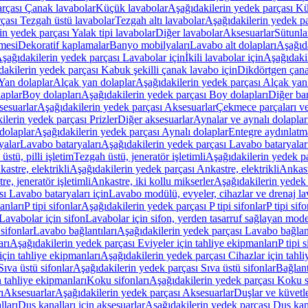
arçası Çanak lavabolar
Küçük lavabolar
Aşağıdakilerin yedek parçası K
çası Tezgah üstü lavabolar
Tezgah altı lavabolar
Aşağıdakilerin yedek pa
in yedek parçası Yalak tipi lavabolar
Diğer lavabolar
Aksesuarlar
Sütunla
mesi
Dekoratif kaplamalar
Banyo mobilyaları
Lavabo alt dolapları
Aşağıda
şağıdakilerin yedek parçası Lavabolar için
İkili lavabolar için
Aşağıdakil
akilerin yedek parçası Kabuk şekilli çanak lavabo için
Dikdörtgen çana
Yan dolaplar
Alçak yan dolaplar
Aşağıdakilerin yedek parçası Alçak yan
laplar
Boy dolapları
Aşağıdakilerin yedek parçası Boy dolapları
Diğer ba
esuarlar
Aşağıdakilerin yedek parçası Aksesuarlar
Çekmece parçaları ve
ilerin yedek parçası Prizler
Diğer aksesuarlar
Aynalar ve aynalı dolaplar
dolaplar
Aşağıdakilerin yedek parçası Aynalı dolaplar
Entegre aydınlatm
yalar
Lavabo bataryaları
Aşağıdakilerin yedek parçası Lavabo bataryalar
stü, pilli işletim
Tezgah üstü, jeneratör işletimli
Aşağıdakilerin yedek par
astre, elektrikli
Aşağıdakilerin yedek parçası Ankastre, elektrikli
Ankastr
e, jeneratör işletimli
Ankastre, iki kollu mikserler
Aşağıdakilerin yedek 
ı Lavabo bataryaları için
Lavabo modülü, evyeler, cihazlar ve drenaj lava
anları
P tipi sifonlar
Aşağıdakilerin yedek parçası P tipi sifonlar
P tipi sif
Lavabolar için sifon
Lavabolar için sifon, yerden tasarruf sağlayan mode
sifonlar
Lavabo bağlantıları
Aşağıdakilerin yedek parçası Lavabo bağlant
arı
Aşağıdakilerin yedek parçası Eviyeler için tahliye ekipmanları
P tipi 
için tahliye ekipmanları
Aşağıdakilerin yedek parçası Cihazlar için tahli
Sıva üstü sifonlar
Aşağıdakilerin yedek parçası Sıva üstü sifonlar
Bağlant
n tahliye ekipmanları
Koku sifonları
Aşağıdakilerin yedek parçası Koku s
ı
Aksesuarlar
Aşağıdakilerin yedek parçası Aksesuarlar
Duşlar ve küvetl
lları
Duş kanalları için aksesuarlar
Aşağıdakilerin yedek parçası Duş kana