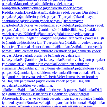
parçaları
Manşonlar
Aşağıdakilerin yedek parçası
Manşonlar
Redüksiyonlar
Aşağıdakilerin yedek parçası
Redüksiyonlar
Dirsekler
Aşağıdakilerin yedek parçası Dirsekler
T
parçalar
Aşağıdakilerin yedek parçası T parçalar
Çıkarılamayan
adaptörler
Aşağıdakilerin yedek parçası Çıkarılamayan
adaptörler
Adaptörler ve bağlantılar, sökülebilir
Aşağıdakilerin yedek
parçası Adaptörler ve bağlantılar, sökülebilir
Kilitler
Aşağıdakilerin
yedek parçası Kilitler
Bağlantılar
Aşağıdakilerin yedek parçası
Bağlantılar
Dişli bağlantılı dağıtıcı
Aşağıdakilerin yedek parçası Dişli
bağlantılı dağıtıcı
Isıtıcı için T parçalar
Aşağıdakilerin yedek parçası
Isıtıcı için T parçalar
Isıtıcı eleman bağlantıları
Aşağıdakilerin yedek
parçası Isıtıcı eleman bağlantıları
Aksesuarlar
Aşağıdakilerin yedek
parçası Aksesuarlar
Borular ve bağlantı parçaları için
izolasyonlar
Bağlantılar için izolasyonlar
Borular ve bağlantı parçaları
için contalar
Bağlantılar için contalar
Borular için sabitleme
elemanları
Bağlantılar için sabitleme elemanları
Aşağıdakilerin yedek
parçası Bağlantılar için sabitleme elemanları
Sistem contaları
Flanş
bağlantıları için cıvata setleri
Geberit Volex
Isıtma sistem boruları
SL
Bağlantı parçaları
Aşağıdakilerin yedek parçası Bağlantı
parçaları
Adaptörler ve bağlantılar,
sökülebilir
Bağlantılar
Aşağıdakilerin yedek parçası Bağlantılar
Dişli
bağlantılı dağıtıcı
Aksesuarlar
Aşağıdakilerin yedek parçası
Aksesuarlar
Borular ve bağlantı parçaları için izolasyonlar
Bağlantılar
için izolasyonlar
Borular ve bağlantı parçaları için contalar
Bağlantılar
için contalar
Borular için sabitleme elemanları
Bağlantılar için