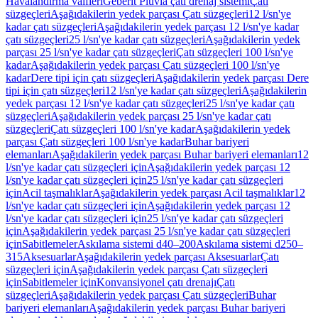
Havalandırma valfleri
Geberit Pluvia çatı drenaj sistemi
Çatı
süzgeçleri
Aşağıdakilerin yedek parçası Çatı süzgeçleri
12 l/sn'ye
kadar çatı süzgeçleri
Aşağıdakilerin yedek parçası 12 l/sn'ye kadar
çatı süzgeçleri
25 l/sn'ye kadar çatı süzgeçleri
Aşağıdakilerin yedek
parçası 25 l/sn'ye kadar çatı süzgeçleri
Çatı süzgeçleri 100 l/sn'ye
kadar
Aşağıdakilerin yedek parçası Çatı süzgeçleri 100 l/sn'ye
kadar
Dere tipi için çatı süzgeçleri
Aşağıdakilerin yedek parçası Dere
tipi için çatı süzgeçleri
12 l/sn'ye kadar çatı süzgeçleri
Aşağıdakilerin
yedek parçası 12 l/sn'ye kadar çatı süzgeçleri
25 l/sn'ye kadar çatı
süzgeçleri
Aşağıdakilerin yedek parçası 25 l/sn'ye kadar çatı
süzgeçleri
Çatı süzgeçleri 100 l/sn'ye kadar
Aşağıdakilerin yedek
parçası Çatı süzgeçleri 100 l/sn'ye kadar
Buhar bariyeri
elemanları
Aşağıdakilerin yedek parçası Buhar bariyeri elemanları
12
l/sn'ye kadar çatı süzgeçleri için
Aşağıdakilerin yedek parçası 12
l/sn'ye kadar çatı süzgeçleri için
25 l/sn'ye kadar çatı süzgeçleri
için
Acil taşmalıklar
Aşağıdakilerin yedek parçası Acil taşmalıklar
12
l/sn'ye kadar çatı süzgeçleri için
Aşağıdakilerin yedek parçası 12
l/sn'ye kadar çatı süzgeçleri için
25 l/sn'ye kadar çatı süzgeçleri
için
Aşağıdakilerin yedek parçası 25 l/sn'ye kadar çatı süzgeçleri
için
Sabitlemeler
Askılama sistemi d40–200
Askılama sistemi d250–
315
Aksesuarlar
Aşağıdakilerin yedek parçası Aksesuarlar
Çatı
süzgeçleri için
Aşağıdakilerin yedek parçası Çatı süzgeçleri
için
Sabitlemeler için
Konvansiyonel çatı drenajı
Çatı
süzgeçleri
Aşağıdakilerin yedek parçası Çatı süzgeçleri
Buhar
bariyeri elemanları
Aşağıdakilerin yedek parçası Buhar bariyeri