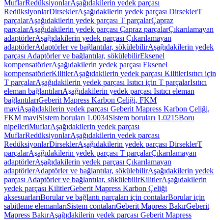
Muflar
Redüksiyonlar
Aşağıdakilerin yedek parçası
Redüksiyonlar
Dirsekler
Aşağıdakilerin yedek parçası Dirsekler
T
parçalar
Aşağıdakilerin yedek parçası T parçalar
Çapraz
parçalar
Aşağıdakilerin yedek parçası Çapraz parçalar
Çıkarılamayan
adaptörler
Aşağıdakilerin yedek parçası Çıkarılamayan
adaptörler
Adaptörler ve bağlantılar, sökülebilir
Aşağıdakilerin yedek
parçası Adaptörler ve bağlantılar, sökülebilir
Eksenel
kompensatörler
Aşağıdakilerin yedek parçası Eksenel
kompensatörler
Kilitler
Aşağıdakilerin yedek parçası Kilitler
Isıtıcı için
T parçalar
Aşağıdakilerin yedek parçası Isıtıcı için T parçalar
Isıtıcı
eleman bağlantıları
Aşağıdakilerin yedek parçası Isıtıcı eleman
bağlantıları
Geberit Mapress Karbon Çeliği, FKM
mavi
Aşağıdakilerin yedek parçası Geberit Mapress Karbon Çeliği,
FKM mavi
Sistem boruları 1.0034
Sistem boruları 1.0215
Boru
nipelleri
Muflar
Aşağıdakilerin yedek parçası
Muflar
Redüksiyonlar
Aşağıdakilerin yedek parçası
Redüksiyonlar
Dirsekler
Aşağıdakilerin yedek parçası Dirsekler
T
parçalar
Aşağıdakilerin yedek parçası T parçalar
Çıkarılamayan
adaptörler
Aşağıdakilerin yedek parçası Çıkarılamayan
adaptörler
Adaptörler ve bağlantılar, sökülebilir
Aşağıdakilerin yedek
parçası Adaptörler ve bağlantılar, sökülebilir
Kilitler
Aşağıdakilerin
yedek parçası Kilitler
Geberit Mapress Karbon Çeliği
aksesuarları
Borular ve bağlantı parçaları için contalar
Borular için
sabitleme elemanları
Sistem contaları
Geberit Mapress Bakır
Geberit
Mapress Bakır
Aşağıdakilerin yedek parçası Geberit Mapress