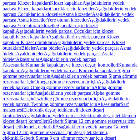
parçası Klozet kapakları
Klozet kapakları
Aşağıdakilerin yedek
parçası Klozet kapakları
Çocuklar için klozetler
Aşağıdakilerin yedek
parçası Çocuklar için klozetler
Asma klozetler
Aşağıdakilerin yedek
parçası Asma klozetler
Yere oturan klozetler
Aşağıdakilerin yedek
parçası Yere oturan klozetler
Çocuklar için klozet
kapağı
Aşağıdakilerin yedek parçası Çocuklar için klozet
kapağı
Klozet kapakları
Aşağıdakilerin yedek parçası Klozet
kapakları
Klozet oturakları
Aşağıdakilerin yedek parçası Klozet
oturakları
Bideler
Asma bideler
Aşağıdakilerin yedek parçası Asma
bideler
Ayaklı bideler
Aşağıdakilerin yedek parçası Ayaklı
bideler
Aksesuarlar
Aşağıdakilerin yedek parçası
Aksesuarlar
Kumanda kapakları ve klozet deşarj kontrolleri
Kumanda
kapakları
Aşağıdakilerin yedek parçası Kumanda kapakları
Sigma
gömme rezervuarlar için
Aşağıdakilerin yedek parçası Sigma gömme
rezervuarlar için
Omega gömme rezervuarlar için
Aşağıdakilerin
yedek parçası Omega gömme rezervuarlar için
Alpha gömme
rezervuarlar için
Aşağıdakilerin yedek parçası Alpha gömme
rezervuarlar için
Twinline gömme rezervuarlar için
Aşağıdakilerin
yedek parçası Twinline gömme rezervuarlar için
Aksesuarlar
Sarf
malzemesi
Elektronik deşarj tetiklemeli klozet deşarj
kontrolleri
Aşağıdakilerin yedek parçası Elektronik deşarj tetiklemeli
klozet deşarj kontrolleri
Geberit Sigma 12 cm gömme rezervuar için
deşarj tetiklemeli, elektrikli
Aşağıdakilerin yedek parçası Geberit
Sigma 12 cm gömme rezervuar için deşarj tetiklemeli,
elektrikli
Geberit Sigma 8 cm gömme rezervuar için deşarj