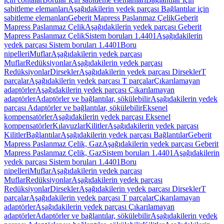
sabitleme elemanları
Aşağıdakilerin yedek parçası Bağlantılar için
sabitleme elemanları
Geberit Mapress Paslanmaz Çelik
Geberit
Mapress Paslanmaz Çelik
Aşağıdakilerin yedek parçası Geberit
Mapress Paslanmaz Çelik
Sistem boruları 1.4401
Aşağıdakilerin
yedek parçası Sistem boruları 1.4401
Boru
nipelleri
Muflar
Aşağıdakilerin yedek parçası
Muflar
Redüksiyonlar
Aşağıdakilerin yedek parçası
Redüksiyonlar
Dirsekler
Aşağıdakilerin yedek parçası Dirsekler
T
parçalar
Aşağıdakilerin yedek parçası T parçalar
Çıkarılamayan
adaptörler
Aşağıdakilerin yedek parçası Çıkarılamayan
adaptörler
Adaptörler ve bağlantılar, sökülebilir
Aşağıdakilerin yedek
parçası Adaptörler ve bağlantılar, sökülebilir
Eksenel
kompensatörler
Aşağıdakilerin yedek parçası Eksenel
kompensatörler
Kılavuzlar
Kilitler
Aşağıdakilerin yedek parçası
Kilitler
Bağlantılar
Aşağıdakilerin yedek parçası Bağlantılar
Geberit
Mapress Paslanmaz Çelik, Gaz
Aşağıdakilerin yedek parçası Geberit
Mapress Paslanmaz Çelik, Gaz
Sistem boruları 1.4401
Aşağıdakilerin
yedek parçası Sistem boruları 1.4401
Boru
nipelleri
Muflar
Aşağıdakilerin yedek parçası
Muflar
Redüksiyonlar
Aşağıdakilerin yedek parçası
Redüksiyonlar
Dirsekler
Aşağıdakilerin yedek parçası Dirsekler
T
parçalar
Aşağıdakilerin yedek parçası T parçalar
Çıkarılamayan
adaptörler
Aşağıdakilerin yedek parçası Çıkarılamayan
adaptörler
Adaptörler ve bağlantılar, sökülebilir
Aşağıdakilerin yedek