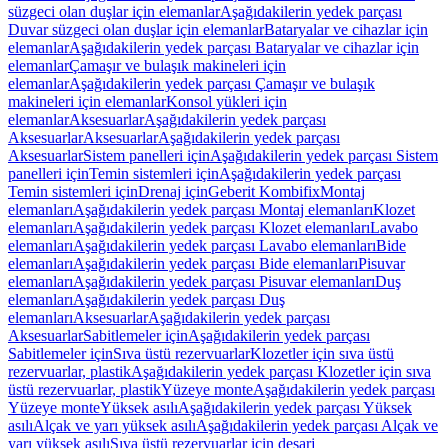
süzgeci olan duşlar için elemanlar
Aşağıdakilerin yedek parçası
Duvar süzgeci olan duşlar için elemanlar
Bataryalar ve cihazlar için
elemanlar
Aşağıdakilerin yedek parçası Bataryalar ve cihazlar için
elemanlar
Çamaşır ve bulaşık makineleri için
elemanlar
Aşağıdakilerin yedek parçası Çamaşır ve bulaşık
makineleri için elemanlar
Konsol yükleri için
elemanlar
Aksesuarlar
Aşağıdakilerin yedek parçası
Aksesuarlar
Aksesuarlar
Aşağıdakilerin yedek parçası
Aksesuarlar
Sistem panelleri için
Aşağıdakilerin yedek parçası Sistem
panelleri için
Temin sistemleri için
Aşağıdakilerin yedek parçası
Temin sistemleri için
Drenaj için
Geberit Kombifix
Montaj
elemanları
Aşağıdakilerin yedek parçası Montaj elemanları
Klozet
elemanları
Aşağıdakilerin yedek parçası Klozet elemanları
Lavabo
elemanları
Aşağıdakilerin yedek parçası Lavabo elemanları
Bide
elemanları
Aşağıdakilerin yedek parçası Bide elemanları
Pisuvar
elemanları
Aşağıdakilerin yedek parçası Pisuvar elemanları
Duş
elemanları
Aşağıdakilerin yedek parçası Duş
elemanları
Aksesuarlar
Aşağıdakilerin yedek parçası
Aksesuarlar
Sabitlemeler için
Aşağıdakilerin yedek parçası
Sabitlemeler için
Sıva üstü rezervuarlar
Klozetler için sıva üstü
rezervuarlar, plastik
Aşağıdakilerin yedek parçası Klozetler için sıva
üstü rezervuarlar, plastik
Yüzeye monte
Aşağıdakilerin yedek parçası
Yüzeye monte
Yüksek asılı
Aşağıdakilerin yedek parçası Yüksek
asılı
Alçak ve yarı yüksek asılı
Aşağıdakilerin yedek parçası Alçak ve
yarı yüksek asılı
Sıva üstü rezervuarlar için deşarj