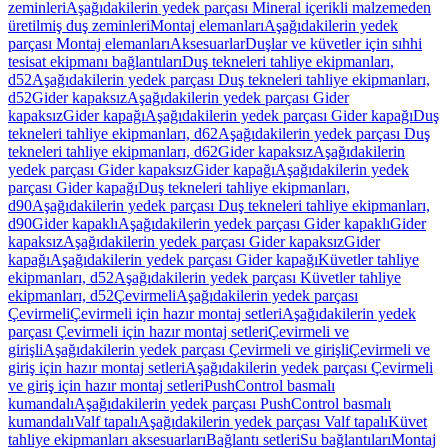
zeminleri
Aşağıdakilerin yedek parçası Mineral içerikli malzemeden
üretilmiş duş zeminleri
Montaj elemanları
Aşağıdakilerin yedek
parçası Montaj elemanları
Aksesuarlar
Duşlar ve küvetler için sıhhi
tesisat ekipmanı bağlantıları
Duş tekneleri tahliye ekipmanları,
d52
Aşağıdakilerin yedek parçası Duş tekneleri tahliye ekipmanları,
d52
Gider kapaksız
Aşağıdakilerin yedek parçası Gider
kapaksız
Gider kapağı
Aşağıdakilerin yedek parçası Gider kapağı
Duş
tekneleri tahliye ekipmanları, d62
Aşağıdakilerin yedek parçası Duş
tekneleri tahliye ekipmanları, d62
Gider kapaksız
Aşağıdakilerin
yedek parçası Gider kapaksız
Gider kapağı
Aşağıdakilerin yedek
parçası Gider kapağı
Duş tekneleri tahliye ekipmanları,
d90
Aşağıdakilerin yedek parçası Duş tekneleri tahliye ekipmanları,
d90
Gider kapaklı
Aşağıdakilerin yedek parçası Gider kapaklı
Gider
kapaksız
Aşağıdakilerin yedek parçası Gider kapaksız
Gider
kapağı
Aşağıdakilerin yedek parçası Gider kapağı
Küvetler tahliye
ekipmanları, d52
Aşağıdakilerin yedek parçası Küvetler tahliye
ekipmanları, d52
Çevirmeli
Aşağıdakilerin yedek parçası
Çevirmeli
Çevirmeli için hazır montaj setleri
Aşağıdakilerin yedek
parçası Çevirmeli için hazır montaj setleri
Çevirmeli ve
girişli
Aşağıdakilerin yedek parçası Çevirmeli ve girişli
Çevirmeli ve
giriş için hazır montaj setleri
Aşağıdakilerin yedek parçası Çevirmeli
ve giriş için hazır montaj setleri
PushControl basmalı
kumandalı
Aşağıdakilerin yedek parçası PushControl basmalı
kumandalı
Valf tapalı
Aşağıdakilerin yedek parçası Valf tapalı
Küvet
tahliye ekipmanları aksesuarları
Bağlantı setleri
Su bağlantıları
Montaj