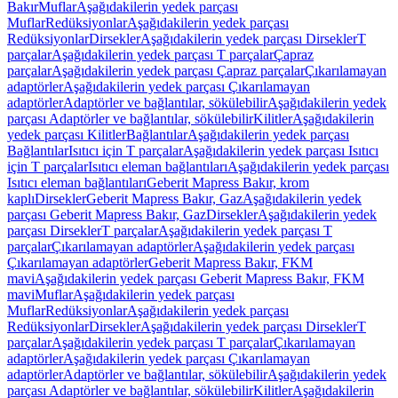
Bakır
Muflar
Aşağıdakilerin yedek parçası
Muflar
Redüksiyonlar
Aşağıdakilerin yedek parçası
Redüksiyonlar
Dirsekler
Aşağıdakilerin yedek parçası Dirsekler
T
parçalar
Aşağıdakilerin yedek parçası T parçalar
Çapraz
parçalar
Aşağıdakilerin yedek parçası Çapraz parçalar
Çıkarılamayan
adaptörler
Aşağıdakilerin yedek parçası Çıkarılamayan
adaptörler
Adaptörler ve bağlantılar, sökülebilir
Aşağıdakilerin yedek
parçası Adaptörler ve bağlantılar, sökülebilir
Kilitler
Aşağıdakilerin
yedek parçası Kilitler
Bağlantılar
Aşağıdakilerin yedek parçası
Bağlantılar
Isıtıcı için T parçalar
Aşağıdakilerin yedek parçası Isıtıcı
için T parçalar
Isıtıcı eleman bağlantıları
Aşağıdakilerin yedek parçası
Isıtıcı eleman bağlantıları
Geberit Mapress Bakır, krom
kaplı
Dirsekler
Geberit Mapress Bakır, Gaz
Aşağıdakilerin yedek
parçası Geberit Mapress Bakır, Gaz
Dirsekler
Aşağıdakilerin yedek
parçası Dirsekler
T parçalar
Aşağıdakilerin yedek parçası T
parçalar
Çıkarılamayan adaptörler
Aşağıdakilerin yedek parçası
Çıkarılamayan adaptörler
Geberit Mapress Bakır, FKM
mavi
Aşağıdakilerin yedek parçası Geberit Mapress Bakır, FKM
mavi
Muflar
Aşağıdakilerin yedek parçası
Muflar
Redüksiyonlar
Aşağıdakilerin yedek parçası
Redüksiyonlar
Dirsekler
Aşağıdakilerin yedek parçası Dirsekler
T
parçalar
Aşağıdakilerin yedek parçası T parçalar
Çıkarılamayan
adaptörler
Aşağıdakilerin yedek parçası Çıkarılamayan
adaptörler
Adaptörler ve bağlantılar, sökülebilir
Aşağıdakilerin yedek
parçası Adaptörler ve bağlantılar, sökülebilir
Kilitler
Aşağıdakilerin