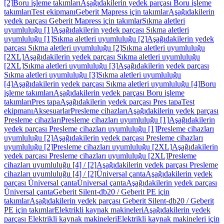
[2]
Boru işleme takımları
Aşağıdakilerin yedek parçası Boru işleme
takımları
Test ekipmanı
Geberit Mapress için takımlar
Aşağıdakilerin
yedek parçası Geberit Mapress için takımlar
Sıkma aletleri
uyumluluğu [1]
Aşağıdakilerin yedek parçası Sıkma aletleri
uyumluluğu [1]
Sıkma aletleri uyumluluğu [2]
Aşağıdakilerin yedek
parçası Sıkma aletleri uyumluluğu [2]
Sıkma aletleri uyumluluğu
[2XL]
Aşağıdakilerin yedek parçası Sıkma aletleri uyumluluğu
[2XL]
Sıkma aletleri uyumluluğu [3]
Aşağıdakilerin yedek parçası
Sıkma aletleri uyumluluğu [3]
Sıkma aletleri uyumluluğu
[4]
Aşağıdakilerin yedek parçası Sıkma aletleri uyumluluğu [4]
Boru
işleme takımları
Aşağıdakilerin yedek parçası Boru işleme
takımları
Pres tapa
Aşağıdakilerin yedek parçası Pres tapa
Test
ekipmanı
Aksesuarlar
Presleme cihazları
Aşağıdakilerin yedek parçası
Presleme cihazları
Presleme cihazları uyumluluğu [1]
Aşağıdakilerin
yedek parçası Presleme cihazları uyumluluğu [1]
Presleme cihazları
uyumluluğu [2]
Aşağıdakilerin yedek parçası Presleme cihazları
uyumluluğu [2]
Presleme cihazları uyumluluğu [2XL]
Aşağıdakilerin
yedek parçası Presleme cihazları uyumluluğu [2XL]
Presleme
cihazları uyumluluğu [4] / [2]
Aşağıdakilerin yedek parçası Presleme
cihazları uyumluluğu [4] / [2]
Üniversal çanta
Aşağıdakilerin yedek
parçası Üniversal çanta
Üniversal çanta
Aşağıdakilerin yedek parçası
Üniversal çanta
Geberit Silent-db20 / Geberit PE için
takımlar
Aşağıdakilerin yedek parçası Geberit Silent-db20 / Geberit
PE için takımlar
Elektrikli kaynak makineleri
Aşağıdakilerin yedek
parçası Elektrikli kaynak makineleri
Elektrikli kaynak makineleri için