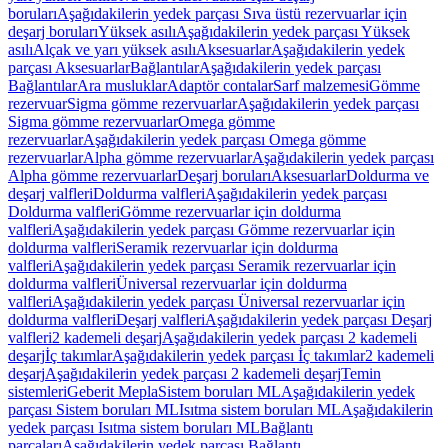
boruları
Aşağıdakilerin yedek parçası Sıva üstü rezervuarlar için
deşarj boruları
Yüksek asılı
Aşağıdakilerin yedek parçası Yüksek
asılı
Alçak ve yarı yüksek asılı
Aksesuarlar
Aşağıdakilerin yedek
parçası Aksesuarlar
Bağlantılar
Aşağıdakilerin yedek parçası
Bağlantılar
Ara musluklar
Adaptör contalar
Sarf malzemesi
Gömme
rezervuar
Sigma gömme rezervuarlar
Aşağıdakilerin yedek parçası
Sigma gömme rezervuarlar
Omega gömme
rezervuarlar
Aşağıdakilerin yedek parçası Omega gömme
rezervuarlar
Alpha gömme rezervuarlar
Aşağıdakilerin yedek parçası
Alpha gömme rezervuarlar
Deşarj boruları
Aksesuarlar
Doldurma ve
deşarj valfleri
Doldurma valfleri
Aşağıdakilerin yedek parçası
Doldurma valfleri
Gömme rezervuarlar için doldurma
valfleri
Aşağıdakilerin yedek parçası Gömme rezervuarlar için
doldurma valfleri
Seramik rezervuarlar için doldurma
valfleri
Aşağıdakilerin yedek parçası Seramik rezervuarlar için
doldurma valfleri
Üniversal rezervuarlar için doldurma
valfleri
Aşağıdakilerin yedek parçası Üniversal rezervuarlar için
doldurma valfleri
Deşarj valfleri
Aşağıdakilerin yedek parçası Deşarj
valfleri
2 kademeli deşarj
Aşağıdakilerin yedek parçası 2 kademeli
deşarj
İç takımlar
Aşağıdakilerin yedek parçası İç takımlar
2 kademeli
deşarj
Aşağıdakilerin yedek parçası 2 kademeli deşarj
Temin
sistemleri
Geberit Mepla
Sistem boruları ML
Aşağıdakilerin yedek
parçası Sistem boruları ML
Isıtma sistem boruları ML
Aşağıdakilerin
yedek parçası Isıtma sistem boruları ML
Bağlantı
parçaları
Aşağıdakilerin yedek parçası Bağlantı