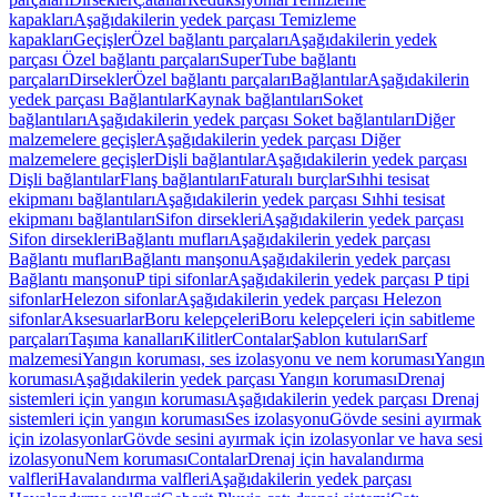
kapakları
Aşağıdakilerin yedek parçası Temizleme
kapakları
Geçişler
Özel bağlantı parçaları
Aşağıdakilerin yedek
parçası Özel bağlantı parçaları
SuperTube bağlantı
parçaları
Dirsekler
Özel bağlantı parçaları
Bağlantılar
Aşağıdakilerin
yedek parçası Bağlantılar
Kaynak bağlantıları
Soket
bağlantıları
Aşağıdakilerin yedek parçası Soket bağlantıları
Diğer
malzemelere geçişler
Aşağıdakilerin yedek parçası Diğer
malzemelere geçişler
Dişli bağlantılar
Aşağıdakilerin yedek parçası
Dişli bağlantılar
Flanş bağlantıları
Faturalı burçlar
Sıhhi tesisat
ekipmanı bağlantıları
Aşağıdakilerin yedek parçası Sıhhi tesisat
ekipmanı bağlantıları
Sifon dirsekleri
Aşağıdakilerin yedek parçası
Sifon dirsekleri
Bağlantı mufları
Aşağıdakilerin yedek parçası
Bağlantı mufları
Bağlantı manşonu
Aşağıdakilerin yedek parçası
Bağlantı manşonu
P tipi sifonlar
Aşağıdakilerin yedek parçası P tipi
sifonlar
Helezon sifonlar
Aşağıdakilerin yedek parçası Helezon
sifonlar
Aksesuarlar
Boru kelepçeleri
Boru kelepçeleri için sabitleme
parçaları
Taşıma kanalları
Kilitler
Contalar
Şablon kutuları
Sarf
malzemesi
Yangın koruması, ses izolasyonu ve nem koruması
Yangın
koruması
Aşağıdakilerin yedek parçası Yangın koruması
Drenaj
sistemleri için yangın koruması
Aşağıdakilerin yedek parçası Drenaj
sistemleri için yangın koruması
Ses izolasyonu
Gövde sesini ayırmak
için izolasyonlar
Gövde sesini ayırmak için izolasyonlar ve hava sesi
izolasyonu
Nem koruması
Contalar
Drenaj için havalandırma
valfleri
Havalandırma valfleri
Aşağıdakilerin yedek parçası