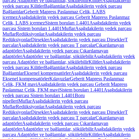
parçası Adaptörler ve bağlantılar, sökülebilir
Kilitler
Aşağıdakilerin
yedek parçası Kilitler
Bağlantılar
Aşağıdakilerin yedek parçası
Bağlantılar
Geberit Mapress Paslanmaz Çelik, LABS
içermez
Aşağıdakilerin yedek parçası Geberit Mapress Paslanmaz
Çelik, LABS içermez
Sistem boruları 1.4401
Aşağıdakilerin yedek
parçası Sistem boruları 1.4401
Muflar
Aşağıdakilerin yedek parçası
Muflar
Redüksiyonlar
Aşağıdakilerin yedek parçası
Redüksiyonlar
Dirsekler
Aşağıdakilerin yedek parçası Dirsekler
T
parçalar
Aşağıdakilerin yedek parçası T parçalar
Çıkarılamayan
adaptörler
Aşağıdakilerin yedek parçası Çıkarılamayan
adaptörler
Adaptörler ve bağlantılar, sökülebilir
Aşağıdakilerin yedek
parçası Adaptörler ve bağlantılar, sökülebilir
Kilitler
Aşağıdakilerin
yedek parçası Kilitler
Bağlantılar
Aşağıdakilerin yedek parçası
Bağlantılar
Eksenel kompensatörler
Aşağıdakilerin yedek parçası
Eksenel kompensatörler
Kılavuzlar
Geberit Mapress Paslanmaz
Çelik, FKM mavi
Aşağıdakilerin yedek parçası Geberit Mapress
Paslanmaz Çelik, FKM mavi
Sistem boruları 1.4401
Aşağıdakilerin
yedek parçası Sistem boruları 1.4401
Boru
nipelleri
Muflar
Aşağıdakilerin yedek parçası
Muflar
Redüksiyonlar
Aşağıdakilerin yedek parçası
Redüksiyonlar
Dirsekler
Aşağıdakilerin yedek parçası Dirsekler
T
parçalar
Aşağıdakilerin yedek parçası T parçalar
Çıkarılamayan
adaptörler
Aşağıdakilerin yedek parçası Çıkarılamayan
adaptörler
Adaptörler ve bağlantılar, sökülebilir
Aşağıdakilerin yedek
parçası Adaptörler ve bağlantılar, sökülebilir
Kilitler
Aşağıdakilerin