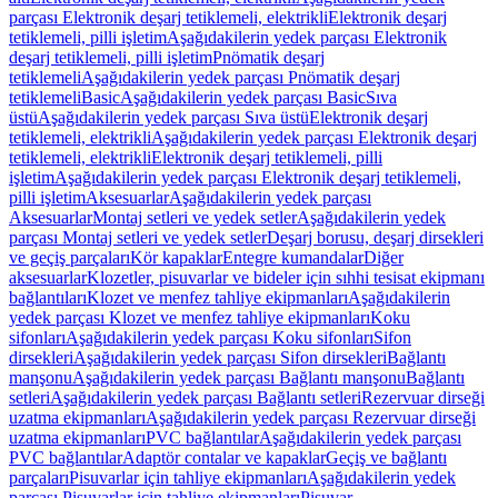
parçası Elektronik deşarj tetiklemeli, elektrikli
Elektronik deşarj
tetiklemeli, pilli işletim
Aşağıdakilerin yedek parçası Elektronik
deşarj tetiklemeli, pilli işletim
Pnömatik deşarj
tetiklemeli
Aşağıdakilerin yedek parçası Pnömatik deşarj
tetiklemeli
Basic
Aşağıdakilerin yedek parçası Basic
Sıva
üstü
Aşağıdakilerin yedek parçası Sıva üstü
Elektronik deşarj
tetiklemeli, elektrikli
Aşağıdakilerin yedek parçası Elektronik deşarj
tetiklemeli, elektrikli
Elektronik deşarj tetiklemeli, pilli
işletim
Aşağıdakilerin yedek parçası Elektronik deşarj tetiklemeli,
pilli işletim
Aksesuarlar
Aşağıdakilerin yedek parçası
Aksesuarlar
Montaj setleri ve yedek setler
Aşağıdakilerin yedek
parçası Montaj setleri ve yedek setler
Deşarj borusu, deşarj dirsekleri
ve geçiş parçaları
Kör kapaklar
Entegre kumandalar
Diğer
aksesuarlar
Klozetler, pisuvarlar ve bideler için sıhhi tesisat ekipmanı
bağlantıları
Klozet ve menfez tahliye ekipmanları
Aşağıdakilerin
yedek parçası Klozet ve menfez tahliye ekipmanları
Koku
sifonları
Aşağıdakilerin yedek parçası Koku sifonları
Sifon
dirsekleri
Aşağıdakilerin yedek parçası Sifon dirsekleri
Bağlantı
manşonu
Aşağıdakilerin yedek parçası Bağlantı manşonu
Bağlantı
setleri
Aşağıdakilerin yedek parçası Bağlantı setleri
Rezervuar dirseği
uzatma ekipmanları
Aşağıdakilerin yedek parçası Rezervuar dirseği
uzatma ekipmanları
PVC bağlantılar
Aşağıdakilerin yedek parçası
PVC bağlantılar
Adaptör contalar ve kapaklar
Geçiş ve bağlantı
parçaları
Pisuvarlar için tahliye ekipmanları
Aşağıdakilerin yedek
parçası Pisuvarlar için tahliye ekipmanları
Pisuvar