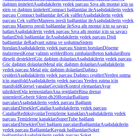
dağıtım üniteleri
Aşağıdakilerin yedek parçası Sıva altı montaj için su
giriş ve dağıtım üniteleri
Compact bağlantılar ile
Aşağıdakilerin yedek
parçası Compact bağlantılar ile
Çek valfler
Aşağıdakilerin yedek
parçası Çek valfler
Mapress presli bağlantılar ile
Aşağıdakilerin yedek
parçası Mapress presli bağlantılar ile
Sıva altı montaj için su sayacı
hatları
Aşağıdakilerin yedek parçası Sıva altı montaj için su sayacı
hatları
Dişli bağlantılar ile
Aşağıdakilerin yedek parçası Dişli
bağlantılar ile
Radyant ısıtma ve soğutma
Sistem
boruları
Aşağıdakilerin yedek parçası Sistem boruları
Döşeme
malzemesi
Kenar yalıtım şeritleri
Boru zımbaları
Beton katkıları
Boru
dirseği destekleri
Güç dağıtım dolapları
Aşağıdakilerin yedek parçası
Güç dağıtım dolapları
Metal güç dağıtım dolapları
Aşağıdakilerin
yedek parçası Metal güç dağıtım dolapları
Dağıtıcı
çeşitleri
Aşağıdakilerin yedek parçası Dağıtıcı çeşitleri
Yerden ısıtma
için manifold
Aşağıdakilerin yedek parçası Yerden ısıtma için
manifold
Küresel vanalar
Geçişler
Kontrol elemanları
Ayar
tahrikleri
Oda termostatları
Ana regülatör
Bina drenaj
sistemleri
Geberit Silent-db20
Borular
Bağlantı
parçaları
Aşağıdakilerin yedek parçası Bağlantı
parçaları
Dirsekler
Çatallar
Aşağıdakilerin yedek parçası
Çatallar
Redüksiyonlar
Temizleme kapakları
Aşağıdakilerin yedek
parçası Temizleme kapakları
SuperTube bağlantı
parçaları
Dirsekler
Özel bağlantı parçaları
Bağlantılar
Aşağıdakilerin
yedek parçası Bağlantılar
Kaynak bağlantıları
Soket
bağlantıları
Aşağıdakilerin yedek parçası Soket