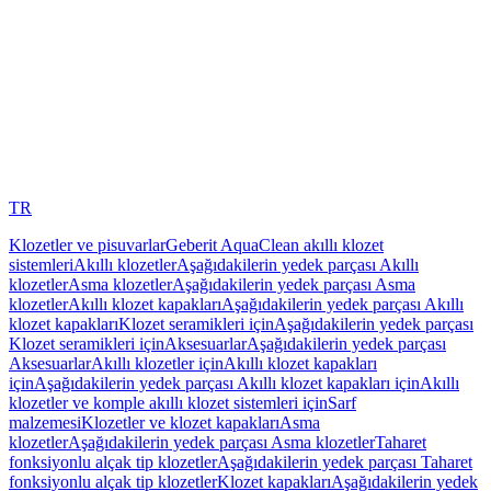
TR
Klozetler ve pisuvarlar
Geberit AquaClean akıllı klozet
sistemleri
Akıllı klozetler
Aşağıdakilerin yedek parçası Akıllı
klozetler
Asma klozetler
Aşağıdakilerin yedek parçası Asma
klozetler
Akıllı klozet kapakları
Aşağıdakilerin yedek parçası Akıllı
klozet kapakları
Klozet seramikleri için
Aşağıdakilerin yedek parçası
Klozet seramikleri için
Aksesuarlar
Aşağıdakilerin yedek parçası
Aksesuarlar
Akıllı klozetler için
Akıllı klozet kapakları
için
Aşağıdakilerin yedek parçası Akıllı klozet kapakları için
Akıllı
klozetler ve komple akıllı klozet sistemleri için
Sarf
malzemesi
Klozetler ve klozet kapakları
Asma
klozetler
Aşağıdakilerin yedek parçası Asma klozetler
Taharet
fonksiyonlu alçak tip klozetler
Aşağıdakilerin yedek parçası Taharet
fonksiyonlu alçak tip klozetler
Klozet kapakları
Aşağıdakilerin yedek