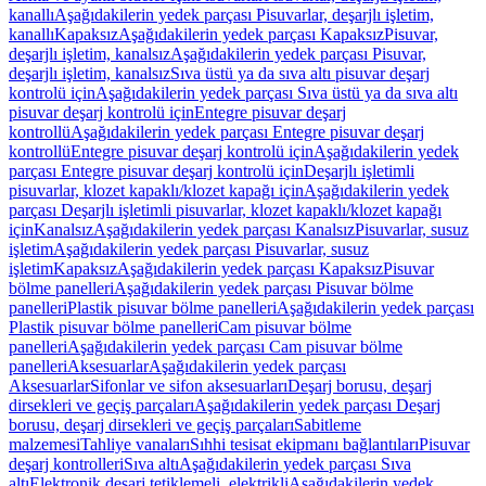
kanallı
Aşağıdakilerin yedek parçası Pisuvarlar, deşarjlı işletim,
kanallı
Kapaksız
Aşağıdakilerin yedek parçası Kapaksız
Pisuvar,
deşarjlı işletim, kanalsız
Aşağıdakilerin yedek parçası Pisuvar,
deşarjlı işletim, kanalsız
Sıva üstü ya da sıva altı pisuvar deşarj
kontrolü için
Aşağıdakilerin yedek parçası Sıva üstü ya da sıva altı
pisuvar deşarj kontrolü için
Entegre pisuvar deşarj
kontrollü
Aşağıdakilerin yedek parçası Entegre pisuvar deşarj
kontrollü
Entegre pisuvar deşarj kontrolü için
Aşağıdakilerin yedek
parçası Entegre pisuvar deşarj kontrolü için
Deşarjlı işletimli
pisuvarlar, klozet kapaklı/klozet kapağı için
Aşağıdakilerin yedek
parçası Deşarjlı işletimli pisuvarlar, klozet kapaklı/klozet kapağı
için
Kanalsız
Aşağıdakilerin yedek parçası Kanalsız
Pisuvarlar, susuz
işletim
Aşağıdakilerin yedek parçası Pisuvarlar, susuz
işletim
Kapaksız
Aşağıdakilerin yedek parçası Kapaksız
Pisuvar
bölme panelleri
Aşağıdakilerin yedek parçası Pisuvar bölme
panelleri
Plastik pisuvar bölme panelleri
Aşağıdakilerin yedek parçası
Plastik pisuvar bölme panelleri
Cam pisuvar bölme
panelleri
Aşağıdakilerin yedek parçası Cam pisuvar bölme
panelleri
Aksesuarlar
Aşağıdakilerin yedek parçası
Aksesuarlar
Sifonlar ve sifon aksesuarları
Deşarj borusu, deşarj
dirsekleri ve geçiş parçaları
Aşağıdakilerin yedek parçası Deşarj
borusu, deşarj dirsekleri ve geçiş parçaları
Sabitleme
malzemesi
Tahliye vanaları
Sıhhi tesisat ekipmanı bağlantıları
Pisuvar
deşarj kontrolleri
Sıva altı
Aşağıdakilerin yedek parçası Sıva
altı
Elektronik deşarj tetiklemeli, elektrikli
Aşağıdakilerin yedek