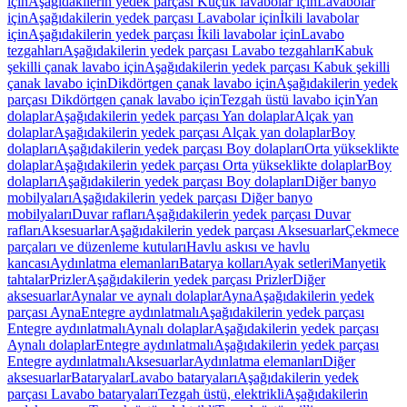
için
Aşağıdakilerin yedek parçası Küçük lavabolar için
Lavabolar
için
Aşağıdakilerin yedek parçası Lavabolar için
İkili lavabolar
için
Aşağıdakilerin yedek parçası İkili lavabolar için
Lavabo
tezgahları
Aşağıdakilerin yedek parçası Lavabo tezgahları
Kabuk
şekilli çanak lavabo için
Aşağıdakilerin yedek parçası Kabuk şekilli
çanak lavabo için
Dikdörtgen çanak lavabo için
Aşağıdakilerin yedek
parçası Dikdörtgen çanak lavabo için
Tezgah üstü lavabo için
Yan
dolaplar
Aşağıdakilerin yedek parçası Yan dolaplar
Alçak yan
dolaplar
Aşağıdakilerin yedek parçası Alçak yan dolaplar
Boy
dolapları
Aşağıdakilerin yedek parçası Boy dolapları
Orta yükseklikte
dolaplar
Aşağıdakilerin yedek parçası Orta yükseklikte dolaplar
Boy
dolapları
Aşağıdakilerin yedek parçası Boy dolapları
Diğer banyo
mobilyaları
Aşağıdakilerin yedek parçası Diğer banyo
mobilyaları
Duvar rafları
Aşağıdakilerin yedek parçası Duvar
rafları
Aksesuarlar
Aşağıdakilerin yedek parçası Aksesuarlar
Çekmece
parçaları ve düzenleme kutuları
Havlu askısı ve havlu
kancası
Aydınlatma elemanları
Batarya kolları
Ayak setleri
Manyetik
tahtalar
Prizler
Aşağıdakilerin yedek parçası Prizler
Diğer
aksesuarlar
Aynalar ve aynalı dolaplar
Ayna
Aşağıdakilerin yedek
parçası Ayna
Entegre aydınlatmalı
Aşağıdakilerin yedek parçası
Entegre aydınlatmalı
Aynalı dolaplar
Aşağıdakilerin yedek parçası
Aynalı dolaplar
Entegre aydınlatmalı
Aşağıdakilerin yedek parçası
Entegre aydınlatmalı
Aksesuarlar
Aydınlatma elemanları
Diğer
aksesuarlar
Bataryalar
Lavabo bataryaları
Aşağıdakilerin yedek
parçası Lavabo bataryaları
Tezgah üstü, elektrikli
Aşağıdakilerin