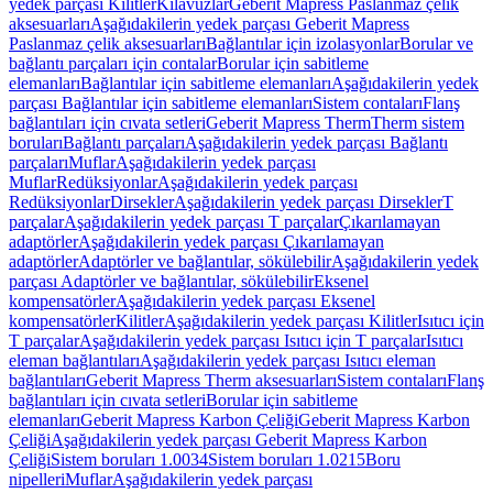
yedek parçası Kilitler
Kılavuzlar
Geberit Mapress Paslanmaz çelik
aksesuarları
Aşağıdakilerin yedek parçası Geberit Mapress
Paslanmaz çelik aksesuarları
Bağlantılar için izolasyonlar
Borular ve
bağlantı parçaları için contalar
Borular için sabitleme
elemanları
Bağlantılar için sabitleme elemanları
Aşağıdakilerin yedek
parçası Bağlantılar için sabitleme elemanları
Sistem contaları
Flanş
bağlantıları için cıvata setleri
Geberit Mapress Therm
Therm sistem
boruları
Bağlantı parçaları
Aşağıdakilerin yedek parçası Bağlantı
parçaları
Muflar
Aşağıdakilerin yedek parçası
Muflar
Redüksiyonlar
Aşağıdakilerin yedek parçası
Redüksiyonlar
Dirsekler
Aşağıdakilerin yedek parçası Dirsekler
T
parçalar
Aşağıdakilerin yedek parçası T parçalar
Çıkarılamayan
adaptörler
Aşağıdakilerin yedek parçası Çıkarılamayan
adaptörler
Adaptörler ve bağlantılar, sökülebilir
Aşağıdakilerin yedek
parçası Adaptörler ve bağlantılar, sökülebilir
Eksenel
kompensatörler
Aşağıdakilerin yedek parçası Eksenel
kompensatörler
Kilitler
Aşağıdakilerin yedek parçası Kilitler
Isıtıcı için
T parçalar
Aşağıdakilerin yedek parçası Isıtıcı için T parçalar
Isıtıcı
eleman bağlantıları
Aşağıdakilerin yedek parçası Isıtıcı eleman
bağlantıları
Geberit Mapress Therm aksesuarları
Sistem contaları
Flanş
bağlantıları için cıvata setleri
Borular için sabitleme
elemanları
Geberit Mapress Karbon Çeliği
Geberit Mapress Karbon
Çeliği
Aşağıdakilerin yedek parçası Geberit Mapress Karbon
Çeliği
Sistem boruları 1.0034
Sistem boruları 1.0215
Boru
nipelleri
Muflar
Aşağıdakilerin yedek parçası