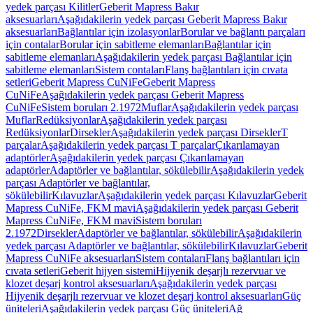
yedek parçası Kilitler
Geberit Mapress Bakır
aksesuarları
Aşağıdakilerin yedek parçası Geberit Mapress Bakır
aksesuarları
Bağlantılar için izolasyonlar
Borular ve bağlantı parçaları
için contalar
Borular için sabitleme elemanları
Bağlantılar için
sabitleme elemanları
Aşağıdakilerin yedek parçası Bağlantılar için
sabitleme elemanları
Sistem contaları
Flanş bağlantıları için cıvata
setleri
Geberit Mapress CuNiFe
Geberit Mapress
CuNiFe
Aşağıdakilerin yedek parçası Geberit Mapress
CuNiFe
Sistem boruları 2.1972
Muflar
Aşağıdakilerin yedek parçası
Muflar
Redüksiyonlar
Aşağıdakilerin yedek parçası
Redüksiyonlar
Dirsekler
Aşağıdakilerin yedek parçası Dirsekler
T
parçalar
Aşağıdakilerin yedek parçası T parçalar
Çıkarılamayan
adaptörler
Aşağıdakilerin yedek parçası Çıkarılamayan
adaptörler
Adaptörler ve bağlantılar, sökülebilir
Aşağıdakilerin yedek
parçası Adaptörler ve bağlantılar,
sökülebilir
Kılavuzlar
Aşağıdakilerin yedek parçası Kılavuzlar
Geberit
Mapress CuNiFe, FKM mavi
Aşağıdakilerin yedek parçası Geberit
Mapress CuNiFe, FKM mavi
Sistem boruları
2.1972
Dirsekler
Adaptörler ve bağlantılar, sökülebilir
Aşağıdakilerin
yedek parçası Adaptörler ve bağlantılar, sökülebilir
Kılavuzlar
Geberit
Mapress CuNiFe aksesuarları
Sistem contaları
Flanş bağlantıları için
cıvata setleri
Geberit hijyen sistemi
Hijyenik deşarjlı rezervuar ve
klozet deşarj kontrol aksesuarları
Aşağıdakilerin yedek parçası
Hijyenik deşarjlı rezervuar ve klozet deşarj kontrol aksesuarları
Güç
üniteleri
Aşağıdakilerin yedek parçası Güç üniteleri
Ağ