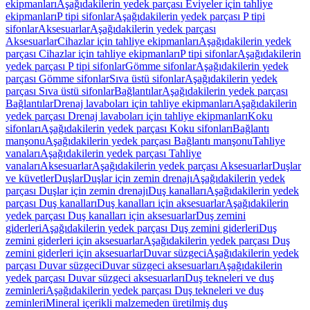
ekipmanları
Aşağıdakilerin yedek parçası Eviyeler için tahliye
ekipmanları
P tipi sifonlar
Aşağıdakilerin yedek parçası P tipi
sifonlar
Aksesuarlar
Aşağıdakilerin yedek parçası
Aksesuarlar
Cihazlar için tahliye ekipmanları
Aşağıdakilerin yedek
parçası Cihazlar için tahliye ekipmanları
P tipi sifonlar
Aşağıdakilerin
yedek parçası P tipi sifonlar
Gömme sifonlar
Aşağıdakilerin yedek
parçası Gömme sifonlar
Sıva üstü sifonlar
Aşağıdakilerin yedek
parçası Sıva üstü sifonlar
Bağlantılar
Aşağıdakilerin yedek parçası
Bağlantılar
Drenaj lavaboları için tahliye ekipmanları
Aşağıdakilerin
yedek parçası Drenaj lavaboları için tahliye ekipmanları
Koku
sifonları
Aşağıdakilerin yedek parçası Koku sifonları
Bağlantı
manşonu
Aşağıdakilerin yedek parçası Bağlantı manşonu
Tahliye
vanaları
Aşağıdakilerin yedek parçası Tahliye
vanaları
Aksesuarlar
Aşağıdakilerin yedek parçası Aksesuarlar
Duşlar
ve küvetler
Duşlar
Duşlar için zemin drenajı
Aşağıdakilerin yedek
parçası Duşlar için zemin drenajı
Duş kanalları
Aşağıdakilerin yedek
parçası Duş kanalları
Duş kanalları için aksesuarlar
Aşağıdakilerin
yedek parçası Duş kanalları için aksesuarlar
Duş zemini
giderleri
Aşağıdakilerin yedek parçası Duş zemini giderleri
Duş
zemini giderleri için aksesuarlar
Aşağıdakilerin yedek parçası Duş
zemini giderleri için aksesuarlar
Duvar süzgeci
Aşağıdakilerin yedek
parçası Duvar süzgeci
Duvar süzgeci aksesuarları
Aşağıdakilerin
yedek parçası Duvar süzgeci aksesuarları
Duş tekneleri ve duş
zeminleri
Aşağıdakilerin yedek parçası Duş tekneleri ve duş
zeminleri
Mineral içerikli malzemeden üretilmiş duş