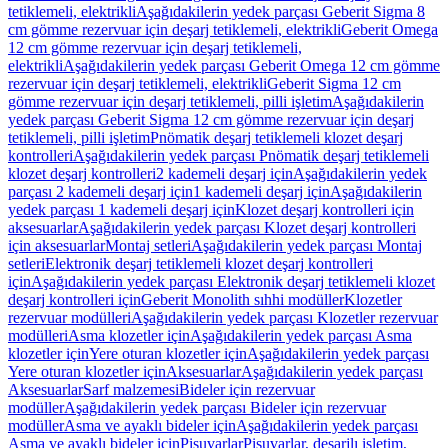
tetiklemeli, elektrikli
Aşağıdakilerin yedek parçası Geberit Sigma 8
cm gömme rezervuar için deşarj tetiklemeli, elektrikli
Geberit Omega
12 cm gömme rezervuar için deşarj tetiklemeli,
elektrikli
Aşağıdakilerin yedek parçası Geberit Omega 12 cm gömme
rezervuar için deşarj tetiklemeli, elektrikli
Geberit Sigma 12 cm
gömme rezervuar için deşarj tetiklemeli, pilli işletim
Aşağıdakilerin
yedek parçası Geberit Sigma 12 cm gömme rezervuar için deşarj
tetiklemeli, pilli işletim
Pnömatik deşarj tetiklemeli klozet deşarj
kontrolleri
Aşağıdakilerin yedek parçası Pnömatik deşarj tetiklemeli
klozet deşarj kontrolleri
2 kademeli deşarj için
Aşağıdakilerin yedek
parçası 2 kademeli deşarj için
1 kademeli deşarj için
Aşağıdakilerin
yedek parçası 1 kademeli deşarj için
Klozet deşarj kontrolleri için
aksesuarlar
Aşağıdakilerin yedek parçası Klozet deşarj kontrolleri
için aksesuarlar
Montaj setleri
Aşağıdakilerin yedek parçası Montaj
setleri
Elektronik deşarj tetiklemeli klozet deşarj kontrolleri
için
Aşağıdakilerin yedek parçası Elektronik deşarj tetiklemeli klozet
deşarj kontrolleri için
Geberit Monolith sıhhi modüller
Klozetler
rezervuar modülleri
Aşağıdakilerin yedek parçası Klozetler rezervuar
modülleri
Asma klozetler için
Aşağıdakilerin yedek parçası Asma
klozetler için
Yere oturan klozetler için
Aşağıdakilerin yedek parçası
Yere oturan klozetler için
Aksesuarlar
Aşağıdakilerin yedek parçası
Aksesuarlar
Sarf malzemesi
Bideler için rezervuar
modüller
Aşağıdakilerin yedek parçası Bideler için rezervuar
modüller
Asma ve ayaklı bideler için
Aşağıdakilerin yedek parçası
Asma ve ayaklı bideler için
Pisuvarlar
Pisuvarlar, deşarjlı işletim,