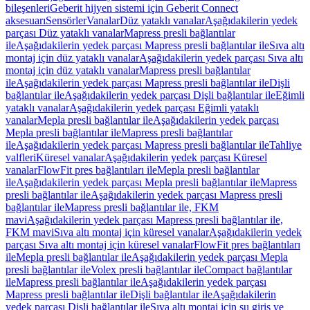
bileşenleri
Geberit hijyen sistemi için Geberit Connect
aksesuarı
Sensörler
Vanalar
Düz yataklı vanalar
Aşağıdakilerin yedek
parçası Düz yataklı vanalar
Mapress presli bağlantılar
ile
Aşağıdakilerin yedek parçası Mapress presli bağlantılar ile
Sıva altı
montaj için düz yataklı vanalar
Aşağıdakilerin yedek parçası Sıva altı
montaj için düz yataklı vanalar
Mapress presli bağlantılar
ile
Aşağıdakilerin yedek parçası Mapress presli bağlantılar ile
Dişli
bağlantılar ile
Aşağıdakilerin yedek parçası Dişli bağlantılar ile
Eğimli
yataklı vanalar
Aşağıdakilerin yedek parçası Eğimli yataklı
vanalar
Mepla presli bağlantılar ile
Aşağıdakilerin yedek parçası
Mepla presli bağlantılar ile
Mapress presli bağlantılar
ile
Aşağıdakilerin yedek parçası Mapress presli bağlantılar ile
Tahliye
valfleri
Küresel vanalar
Aşağıdakilerin yedek parçası Küresel
vanalar
FlowFit pres bağlantıları ile
Mepla presli bağlantılar
ile
Aşağıdakilerin yedek parçası Mepla presli bağlantılar ile
Mapress
presli bağlantılar ile
Aşağıdakilerin yedek parçası Mapress presli
bağlantılar ile
Mapress presli bağlantılar ile, FKM
mavi
Aşağıdakilerin yedek parçası Mapress presli bağlantılar ile,
FKM mavi
Sıva altı montaj için küresel vanalar
Aşağıdakilerin yedek
parçası Sıva altı montaj için küresel vanalar
FlowFit pres bağlantıları
ile
Mepla presli bağlantılar ile
Aşağıdakilerin yedek parçası Mepla
presli bağlantılar ile
Volex presli bağlantılar ile
Compact bağlantılar
ile
Mapress presli bağlantılar ile
Aşağıdakilerin yedek parçası
Mapress presli bağlantılar ile
Dişli bağlantılar ile
Aşağıdakilerin
yedek parçası Dişli bağlantılar ile
Sıva altı montaj için su giriş ve