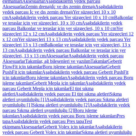
elemanları
Aksesuarlar
Aşağıdakilerin yedek parçası
Aksesuarlar
Zemin drenajı
İç ve dış zemin drenajı
Aşağıdakilerin
yedek parçası İç ve dış zemin drenajı
Yer süzgeçleri 10 x 10
cm
Aşağıdakilerin yedek parçası Yer süzgeçleri 10 x 10 cm
Balkonlar
ve teraslar için yer süzgeçleri, 10 x 10 cm
Aşağıdakilerin yedek
parçası Balkonlar ve teraslar için yer süzgeçleri, 10 x 10 cm
Yer
süzgeçleri 12 x 12 cm
Aşağıdakilerin yedek parçası Yer süzgeçleri 12
x 12 cm
Yer süzgeçleri 13 x 13 cm
Aşağıdakilerin yedek parçası Yer
süzgeçleri 13 x 13 cm
Balkonlar ve teraslar için yer süzgeçleri, 13 x
13 cm
Aşağıdakilerin yedek parçası Balkonlar ve teraslar için yer
süzgeçleri, 13 x 13 cm
Aksesuarlar
Aşağıdakilerin yedek parçası
Aksesuarlar
Takımlar, ağ bileşenleri ve yazılım
Takımlar
Geberit
FlowFit için takımlar
Boru işleme takımları
Aksesuarlar
Geberit
PushFit için takımlar
Aşağıdakilerin yedek parçası Geberit PushFit
için takımlar
Boru işleme takımları
Aşağıdakilerin yedek parçası Boru
işleme takımları
Geberit Mepla için takımlar
Aşağıdakilerin yedek
parçası Geberit Mepla için takımlar
El tipi sıkma
aletleri
Aşağıdakilerin yedek parçası El tipi sıkma aletleri
Sıkma
aletleri uyumluluğu [1]
Aşağıdakilerin yedek parçası Sıkma aletleri
uyumluluğu [1]
Sıkma aletleri uyumluluğu [2]
Aşağıdakilerin yedek
parçası Sıkma aletleri uyumluluğu [2]
Boru işleme
takımları
Aşağıdakilerin yedek parçası Boru işleme takımları
Pres
tapa
Aşağıdakilerin yedek parçası Pres tapa
Test
ekipmanı
Aksesuarlar
Geberit Volex için takımlar
Aşağıdakilerin
yedek parçası Geberit Volex için takımlar
Sıkma aletleri uyumluluğu