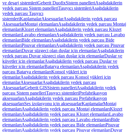
ve deşarj sistemleri
Geberit Duofix
Sistem panelleri
Aşağıdakilerin
yedek parçası Sistem panelleri
Taşıyıcı sistemleri
Aşağıdakilerin
yedek parçası Taşıyıcı
sistemleri
Kaplamalar
Aksesuarlar
Aşağıdakilerin yedek parçası
Aksesuarlar
Montaj elemanları
Aşağıdakilerin yedek parçası Montaj
elemanları
Klozet elemanları
Aşağıdakilerin yedek parçası Klozet
elemanları
Lavabo elemanları
Aşağıdakilerin yedek parçası Lavabo
elemanları
Bide elemanları
Aşağıdakilerin yedek parçası Bide
elemanları
Pisuvar elemanları
Aşağıdakilerin yedek parçası Pisuvar
elemanları
Duvar süzgeci olan duşlar için elemanlar
Aşağıdakilerin
yedek parçası Duvar süzgeci olan duşlar için elemanlar
Duşlar ve
küvetler için elemanlar
Aşağıdakilerin yedek parçası Duşlar ve
küvetler için elemanlar
Batarya elemanları
Aşağıdakilerin yedek
parçası Batarya elemanları
Konsol yükleri için
elemanlar
Aşağıdakilerin yedek parçası Konsol yükleri için
elemanlar
Aksesuarlar
Aşağıdakilerin yedek parçası
Aksesuarlar
Geberit GIS
Sistem panelleri
Aşağıdakilerin yedek
parçası Sistem panelleri
Taşıyıcı sistemleri
Prefabrikasyon
aksesuarları
Aşağıdakilerin yedek parçası Prefabrikasyon
aksesuarları
Ses izolasyonu için aksesuarlar
Kaplamalar
Montaj
elemanları
Aşağıdakilerin yedek parçası Montaj elemanları
Klozet
elemanları
Aşağıdakilerin yedek parçası Klozet elemanları
Lavabo
elemanları
Aşağıdakilerin yedek parçası Lavabo elemanları
Bide
elemanları
Aşağıdakilerin yedek parçası Bide elemanları
Pisuvar
elemanları
Aşağıdakilerin yedek parçası Pisuvar elemanları
Duvar