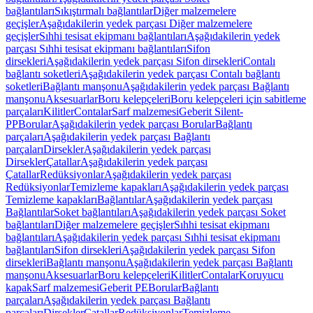
bağlantıları
Sıkıştırmalı bağlantılar
Diğer malzemelere
geçişler
Aşağıdakilerin yedek parçası Diğer malzemelere
geçişler
Sıhhi tesisat ekipmanı bağlantıları
Aşağıdakilerin yedek
parçası Sıhhi tesisat ekipmanı bağlantıları
Sifon
dirsekleri
Aşağıdakilerin yedek parçası Sifon dirsekleri
Contalı
bağlantı soketleri
Aşağıdakilerin yedek parçası Contalı bağlantı
soketleri
Bağlantı manşonu
Aşağıdakilerin yedek parçası Bağlantı
manşonu
Aksesuarlar
Boru kelepçeleri
Boru kelepçeleri için sabitleme
parçaları
Kilitler
Contalar
Sarf malzemesi
Geberit Silent-
PP
Borular
Aşağıdakilerin yedek parçası Borular
Bağlantı
parçaları
Aşağıdakilerin yedek parçası Bağlantı
parçaları
Dirsekler
Aşağıdakilerin yedek parçası
Dirsekler
Çatallar
Aşağıdakilerin yedek parçası
Çatallar
Redüksiyonlar
Aşağıdakilerin yedek parçası
Redüksiyonlar
Temizleme kapakları
Aşağıdakilerin yedek parçası
Temizleme kapakları
Bağlantılar
Aşağıdakilerin yedek parçası
Bağlantılar
Soket bağlantıları
Aşağıdakilerin yedek parçası Soket
bağlantıları
Diğer malzemelere geçişler
Sıhhi tesisat ekipmanı
bağlantıları
Aşağıdakilerin yedek parçası Sıhhi tesisat ekipmanı
bağlantıları
Sifon dirsekleri
Aşağıdakilerin yedek parçası Sifon
dirsekleri
Bağlantı manşonu
Aşağıdakilerin yedek parçası Bağlantı
manşonu
Aksesuarlar
Boru kelepçeleri
Kilitler
Contalar
Koruyucu
kapak
Sarf malzemesi
Geberit PE
Borular
Bağlantı
parçaları
Aşağıdakilerin yedek parçası Bağlantı
parçaları
Dirsekler
Çatallar
Redüksiyonlar
Temizleme