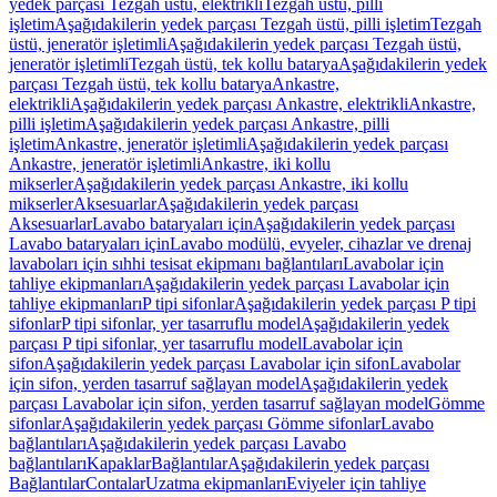
yedek parçası Tezgah üstü, elektrikli
Tezgah üstü, pilli
işletim
Aşağıdakilerin yedek parçası Tezgah üstü, pilli işletim
Tezgah
üstü, jeneratör işletimli
Aşağıdakilerin yedek parçası Tezgah üstü,
jeneratör işletimli
Tezgah üstü, tek kollu batarya
Aşağıdakilerin yedek
parçası Tezgah üstü, tek kollu batarya
Ankastre,
elektrikli
Aşağıdakilerin yedek parçası Ankastre, elektrikli
Ankastre,
pilli işletim
Aşağıdakilerin yedek parçası Ankastre, pilli
işletim
Ankastre, jeneratör işletimli
Aşağıdakilerin yedek parçası
Ankastre, jeneratör işletimli
Ankastre, iki kollu
mikserler
Aşağıdakilerin yedek parçası Ankastre, iki kollu
mikserler
Aksesuarlar
Aşağıdakilerin yedek parçası
Aksesuarlar
Lavabo bataryaları için
Aşağıdakilerin yedek parçası
Lavabo bataryaları için
Lavabo modülü, evyeler, cihazlar ve drenaj
lavaboları için sıhhi tesisat ekipmanı bağlantıları
Lavabolar için
tahliye ekipmanları
Aşağıdakilerin yedek parçası Lavabolar için
tahliye ekipmanları
P tipi sifonlar
Aşağıdakilerin yedek parçası P tipi
sifonlar
P tipi sifonlar, yer tasarruflu model
Aşağıdakilerin yedek
parçası P tipi sifonlar, yer tasarruflu model
Lavabolar için
sifon
Aşağıdakilerin yedek parçası Lavabolar için sifon
Lavabolar
için sifon, yerden tasarruf sağlayan model
Aşağıdakilerin yedek
parçası Lavabolar için sifon, yerden tasarruf sağlayan model
Gömme
sifonlar
Aşağıdakilerin yedek parçası Gömme sifonlar
Lavabo
bağlantıları
Aşağıdakilerin yedek parçası Lavabo
bağlantıları
Kapaklar
Bağlantılar
Aşağıdakilerin yedek parçası
Bağlantılar
Contalar
Uzatma ekipmanları
Eviyeler için tahliye