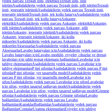
yedek parçası Tezgah üstü, elektrikli
Tezgah üstü, pilli
işletim
Aşağıdakilerin yedek parçası Tezgah üstü, pilli işletim
Tezgah
üstü, jeneratör işletimli
Aşağıdakilerin yedek parçası Tezgah üstü,
jeneratör işletimli
Tezgah üstü, tek kollu batarya
Aşağıdakilerin yedek
parçası Tezgah üstü, tek kollu batarya
Ankastre,
elektrikli
Aşağıdakilerin yedek parçası Ankastre, elektrikli
Ankastre,
pilli işletim
Aşağıdakilerin yedek parçası Ankastre, pilli
işletim
Ankastre, jeneratör işletimli
Aşağıdakilerin yedek parçası
Ankastre, jeneratör işletimli
Ankastre, iki kollu
mikserler
Aşağıdakilerin yedek parçası Ankastre, iki kollu
mikserler
Aksesuarlar
Aşağıdakilerin yedek parçası
Aksesuarlar
Lavabo bataryaları için
Aşağıdakilerin yedek parçası
Lavabo bataryaları için
Lavabo modülü, evyeler, cihazlar ve drenaj
lavaboları için sıhhi tesisat ekipmanı bağlantıları
Lavabolar için
tahliye ekipmanları
Aşağıdakilerin yedek parçası Lavabolar için
tahliye ekipmanları
P tipi sifonlar
Aşağıdakilerin yedek parçası P tipi
sifonlar
P tipi sifonlar, yer tasarruflu model
Aşağıdakilerin yedek
parçası P tipi sifonlar, yer tasarruflu model
Lavabolar için
sifon
Aşağıdakilerin yedek parçası Lavabolar için sifon
Lavabolar
için sifon, yerden tasarruf sağlayan model
Aşağıdakilerin yedek
parçası Lavabolar için sifon, yerden tasarruf sağlayan model
Gömme
sifonlar
Aşağıdakilerin yedek parçası Gömme sifonlar
Lavabo
bağlantıları
Aşağıdakilerin yedek parçası Lavabo
bağlantıları
Kapaklar
Bağlantılar
Aşağıdakilerin yedek parçası
Bağlantılar
Contalar
Uzatma ekipmanları
Eviyeler için tahliye