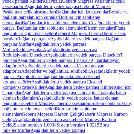
yedek parçası Kilitler
Kılavuzlar
Geberit Mapress Paslanmaz çelik
aksesuarları
Aşağıdakilerin yedek parçası Geberit Mapress
Paslanmaz çelik aksesuarları
Bağlantılar için izolasyonlar
Borular ve
bağlantı parçaları için contalar
Borular için sabitleme
elemanları
Bağlantılar için sabitleme elemanları
Aşağıdakilerin yedek
parçası Bağlantılar için sabitleme elemanları
Sistem contaları
Flanş
bağlantıları için cıvata setleri
Geberit Mapress Therm
Therm sistem
boruları
Bağlantı parçaları
Aşağıdakilerin yedek parçası Bağlantı
parçaları
Muflar
Aşağıdakilerin yedek parçası
Muflar
Redüksiyonlar
Aşağıdakilerin yedek parçası
Redüksiyonlar
Dirsekler
Aşağıdakilerin yedek parçası Dirsekler
T
parçalar
Aşağıdakilerin yedek parçası T parçalar
Çıkarılamayan
adaptörler
Aşağıdakilerin yedek parçası Çıkarılamayan
adaptörler
Adaptörler ve bağlantılar, sökülebilir
Aşağıdakilerin yedek
parçası Adaptörler ve bağlantılar, sökülebilir
Eksenel
kompensatörler
Aşağıdakilerin yedek parçası Eksenel
kompensatörler
Kilitler
Aşağıdakilerin yedek parçası Kilitler
Isıtıcı için
T parçalar
Aşağıdakilerin yedek parçası Isıtıcı için T parçalar
Isıtıcı
eleman bağlantıları
Aşağıdakilerin yedek parçası Isıtıcı eleman
bağlantıları
Geberit Mapress Therm aksesuarları
Sistem contaları
Flanş
bağlantıları için cıvata setleri
Borular için sabitleme
elemanları
Geberit Mapress Karbon Çeliği
Geberit Mapress Karbon
Çeliği
Aşağıdakilerin yedek parçası Geberit Mapress Karbon
Çeliği
Sistem boruları 1.0034
Sistem boruları 1.0215
Boru
nipelleri
Muflar
Aşağıdakilerin yedek parçası