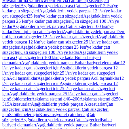
Havalandırma valfleri
Geberit Pluvia çatı drenaj sistemi
Çatı
süzgeçleri
Aşağıdakilerin yedek parçası Çatı süzgeçleri
12 l/sn'ye
kadar çatı süzgeçleri
Aşağıdakilerin yedek parçası 12 l/sn'ye kadar
çatı süzgeçleri
25 l/sn'ye kadar çatı süzgeçleri
Aşağıdakilerin yedek
parçası 25 l/sn'ye kadar çatı süzgeçleri
Çatı süzgeçleri 100 l/sn'ye
kadar
Aşağıdakilerin yedek parçası Çatı süzgeçleri 100 l/sn'ye
kadar
Dere tipi için çatı süzgeçleri
Aşağıdakilerin yedek parçası Dere
tipi için çatı süzgeçleri
12 l/sn'ye kadar çatı süzgeçleri
Aşağıdakilerin
yedek parçası 12 l/sn'ye kadar çatı süzgeçleri
25 l/sn'ye kadar çatı
süzgeçleri
Aşağıdakilerin yedek parçası 25 l/sn'ye kadar çatı
süzgeçleri
Çatı süzgeçleri 100 l/sn'ye kadar
Aşağıdakilerin yedek
parçası Çatı süzgeçleri 100 l/sn'ye kadar
Buhar bariyeri
elemanları
Aşağıdakilerin yedek parçası Buhar bariyeri elemanları
12
l/sn'ye kadar çatı süzgeçleri için
Aşağıdakilerin yedek parçası 12
l/sn'ye kadar çatı süzgeçleri için
25 l/sn'ye kadar çatı süzgeçleri
için
Acil taşmalıklar
Aşağıdakilerin yedek parçası Acil taşmalıklar
12
l/sn'ye kadar çatı süzgeçleri için
Aşağıdakilerin yedek parçası 12
l/sn'ye kadar çatı süzgeçleri için
25 l/sn'ye kadar çatı süzgeçleri
için
Aşağıdakilerin yedek parçası 25 l/sn'ye kadar çatı süzgeçleri
için
Sabitlemeler
Askılama sistemi d40–200
Askılama sistemi d250–
315
Aksesuarlar
Aşağıdakilerin yedek parçası Aksesuarlar
Çatı
süzgeçleri için
Aşağıdakilerin yedek parçası Çatı süzgeçleri
için
Sabitlemeler için
Konvansiyonel çatı drenajı
Çatı
süzgeçleri
Aşağıdakilerin yedek parçası Çatı süzgeçleri
Buhar
bariyeri elemanları
Aşağıdakilerin yedek parçası Buhar bariyeri