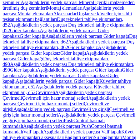
zeminleri
Aşağıdakilerin yedek parçası Mineral içerikli malzemeden
üretilmiş duş zeminleri
Montaj elemanları
Aşağıdakilerin yedek
parçası Montaj elemanları
Aksesuarlar
Duşlar ve küvetler için sıhhi
tesisat ekipmanı bağlantıları
Duş tekneleri tahliye ekipmanları,
d52
Aşağıdakilerin yedek parçası Duş tekneleri tahliye ekipmanları,
d52
Gider kapaksız
Aşağıdakilerin yedek parçası Gider
kapaksız
Gider kapağı
Aşağıdakilerin yedek parçası Gider kapağı
Duş
tekneleri tahliye ekipmanları, d62
Aşağıdakilerin yedek parçası Duş
tekneleri tahliye ekipmanları, d62
Gider kapaksız
Aşağıdakilerin
yedek parçası Gider kapaksız
Gider kapağı
Aşağıdakilerin yedek
parçası Gider kapağı
Duş tekneleri tahliye ekipmanları,
d90
Aşağıdakilerin yedek parçası Duş tekneleri tahliye ekipmanları,
d90
Gider kapaklı
Aşağıdakilerin yedek parçası Gider kapaklı
Gider
kapaksız
Aşağıdakilerin yedek parçası Gider kapaksız
Gider
kapağı
Aşağıdakilerin yedek parçası Gider kapağı
Küvetler tahliye
ekipmanları, d52
Aşağıdakilerin yedek parçası Küvetler tahliye
ekipmanları, d52
Çevirmeli
Aşağıdakilerin yedek parçası
Çevirmeli
Çevirmeli için hazır montaj setleri
Aşağıdakilerin yedek
parçası Çevirmeli için hazır montaj setleri
Çevirmeli ve
girişli
Aşağıdakilerin yedek parçası Çevirmeli ve girişli
Çevirmeli ve
giriş için hazır montaj setleri
Aşağıdakilerin yedek parçası Çevirmeli
ve giriş için hazır montaj setleri
PushControl basmalı
kumandalı
Aşağıdakilerin yedek parçası PushControl basmalı
kumandalı
Valf tapalı
Aşağıdakilerin yedek parçası Valf tapalı
Küvet
tahliye ekipmanları aksesuarları
Bağlantı setleri
Su bağlantıları
Montaj