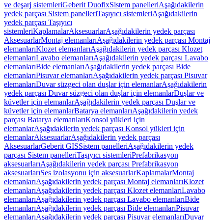
ve deşarj sistemleri
Geberit Duofix
Sistem panelleri
Aşağıdakilerin
yedek parçası Sistem panelleri
Taşıyıcı sistemleri
Aşağıdakilerin
yedek parçası Taşıyıcı
sistemleri
Kaplamalar
Aksesuarlar
Aşağıdakilerin yedek parçası
Aksesuarlar
Montaj elemanları
Aşağıdakilerin yedek parçası Montaj
elemanları
Klozet elemanları
Aşağıdakilerin yedek parçası Klozet
elemanları
Lavabo elemanları
Aşağıdakilerin yedek parçası Lavabo
elemanları
Bide elemanları
Aşağıdakilerin yedek parçası Bide
elemanları
Pisuvar elemanları
Aşağıdakilerin yedek parçası Pisuvar
elemanları
Duvar süzgeci olan duşlar için elemanlar
Aşağıdakilerin
yedek parçası Duvar süzgeci olan duşlar için elemanlar
Duşlar ve
küvetler için elemanlar
Aşağıdakilerin yedek parçası Duşlar ve
küvetler için elemanlar
Batarya elemanları
Aşağıdakilerin yedek
parçası Batarya elemanları
Konsol yükleri için
elemanlar
Aşağıdakilerin yedek parçası Konsol yükleri için
elemanlar
Aksesuarlar
Aşağıdakilerin yedek parçası
Aksesuarlar
Geberit GIS
Sistem panelleri
Aşağıdakilerin yedek
parçası Sistem panelleri
Taşıyıcı sistemleri
Prefabrikasyon
aksesuarları
Aşağıdakilerin yedek parçası Prefabrikasyon
aksesuarları
Ses izolasyonu için aksesuarlar
Kaplamalar
Montaj
elemanları
Aşağıdakilerin yedek parçası Montaj elemanları
Klozet
elemanları
Aşağıdakilerin yedek parçası Klozet elemanları
Lavabo
elemanları
Aşağıdakilerin yedek parçası Lavabo elemanları
Bide
elemanları
Aşağıdakilerin yedek parçası Bide elemanları
Pisuvar
elemanları
Aşağıdakilerin yedek parçası Pisuvar elemanları
Duvar