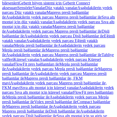
bileşenleri
Geberit hijyen sistemi için Geberit Connect
aksesuarı
Sensörler
Vanalar
Düz yataklı vanalar
Aşağıdakilerin yedek
parçası Düz yataklı vanalar
Mapress presli bağlantılar
ile
Aşağıdakilerin yedek parçası Mapress presli bağlantılar ile
Sıva altı
montaj için düz yataklı vanalar
Aşağıdakilerin yedek parçası Sıva altı
montaj için düz yataklı vanalar
Mapress presli bağlantılar
ile
Aşağıdakilerin yedek parçası Mapress presli bağlantılar ile
Dişli
bağlantılar ile
Aşağıdakilerin yedek parçası Dişli bağlantılar ile
Eğimli
yataklı vanalar
Aşağıdakilerin yedek parçası Eğimli yataklı
vanalar
Mepla presli bağlantılar ile
Aşağıdakilerin yedek parçası
Mepla presli bağlantılar ile
Mapress presli bağlantılar
ile
Aşağıdakilerin yedek parçası Mapress presli bağlantılar ile
Tahliye
valfleri
Küresel vanalar
Aşağıdakilerin yedek parçası Küresel
vanalar
FlowFit pres bağlantıları ile
Mepla presli bağlantılar
ile
Aşağıdakilerin yedek parçası Mepla presli bağlantılar ile
Mapress
presli bağlantılar ile
Aşağıdakilerin yedek parçası Mapress presli
bağlantılar ile
Mapress presli bağlantılar ile, FKM
mavi
Aşağıdakilerin yedek parçası Mapress presli bağlantılar ile,
FKM mavi
Sıva altı montaj için küresel vanalar
Aşağıdakilerin yedek
parçası Sıva altı montaj için küresel vanalar
FlowFit pres bağlantıları
ile
Mepla presli bağlantılar ile
Aşağıdakilerin yedek parçası Mepla
presli bağlantılar ile
Volex presli bağlantılar ile
Compact bağlantılar
ile
Mapress presli bağlantılar ile
Aşağıdakilerin yedek parçası
Mapress presli bağlantılar ile
Dişli bağlantılar ile
Aşağıdakilerin
yedek parçası Dişli bağlantılar ile
Sıva altı montaj için su giriş ve