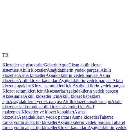
TR
Klozetler ve pisuvarlar
Geberit AquaClean akıllı klozet
sistemleri
Akıllı klozetler
Aşağıdakilerin yedek parçası Akıllı
klozetler
Asma klozetler
Aşağıdakilerin yedek parçası Asma
klozetler
Akıllı klozet kapakları
Aşağıdakilerin yedek parçası Akıllı
klozet kapakları
Klozet seramikleri için
Aşağıdakilerin yedek parçası
Klozet seramikleri için
Aksesuarlar
Aşağıdakilerin yedek parçası
Aksesuarlar
Akıllı klozetler için
Akıllı klozet kapakları
için
Aşağıdakilerin yedek parçası Akıllı klozet kapakları için
Akıllı
klozetler ve komple akıllı klozet sistemleri için
Sarf
malzemesi
Klozetler ve klozet kapakları
Asma
klozetler
Aşağıdakilerin yedek parçası Asma klozetler
Taharet
fonksiyonlu alçak tip klozetler
Aşağıdakilerin yedek parçası Taharet
fonksiyonlu alçak tip klozetler
Klozet kapakları
Aşağıdakilerin yedek