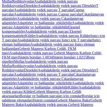
Muflar
Redüksiyonlar
Aşağıdakilerin yedek parçası
Redüksiyonlar
Dirsekler
Aşağıdakilerin yedek parçası Dirsekler
T
parçalar
Aşağıdakilerin yedek parçası T parçalar
Çapraz
parçalar
Aşağıdakilerin yedek parçası Çapraz parçalar
Çıkarılamayan
adaptörler
Aşağıdakilerin yedek parçası Çıkarılamayan
adaptörler
Adaptörler ve bağlantılar, sökülebilir
Aşağıdakilerin yedek
parçası Adaptörler ve bağlantılar, sökülebilir
Eksenel
kompensatörler
Aşağıdakilerin yedek parçası Eksenel
kompensatörler
Kilitler
Aşağıdakilerin yedek parçası Kilitler
Isıtıcı için
T parçalar
Aşağıdakilerin yedek parçası Isıtıcı için T parçalar
Isıtıcı
eleman bağlantıları
Aşağıdakilerin yedek parçası Isıtıcı eleman
bağlantıları
Geberit Mapress Karbon Çeliği, FKM
mavi
Aşağıdakilerin yedek parçası Geberit Mapress Karbon Çeliği,
FKM mavi
Sistem boruları 1.0034
Sistem boruları 1.0215
Boru
nipelleri
Muflar
Aşağıdakilerin yedek parçası
Muflar
Redüksiyonlar
Aşağıdakilerin yedek parçası
Redüksiyonlar
Dirsekler
Aşağıdakilerin yedek parçası Dirsekler
T
parçalar
Aşağıdakilerin yedek parçası T parçalar
Çıkarılamayan
adaptörler
Aşağıdakilerin yedek parçası Çıkarılamayan
adaptörler
Adaptörler ve bağlantılar, sökülebilir
Aşağıdakilerin yedek
parçası Adaptörler ve bağlantılar, sökülebilir
Kilitler
Aşağıdakilerin
yedek parçası Kilitler
Geberit Mapress Karbon Çeliği
aksesuarları
Borular ve bağlantı parçaları için contalar
Borular için
sabitleme elemanları
Sistem contaları
Geberit Mapress Bakır
Geberit
Mapress Bakır
Aşağıdakilerin yedek parçası Geberit Mapress