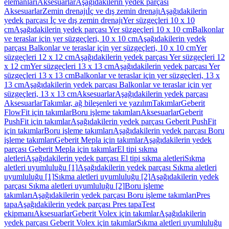
elemanları
Aksesuarlar
Aşağıdakilerin yedek parçası
Aksesuarlar
Zemin drenajı
İç ve dış zemin drenajı
Aşağıdakilerin
yedek parçası İç ve dış zemin drenajı
Yer süzgeçleri 10 x 10
cm
Aşağıdakilerin yedek parçası Yer süzgeçleri 10 x 10 cm
Balkonlar
ve teraslar için yer süzgeçleri, 10 x 10 cm
Aşağıdakilerin yedek
parçası Balkonlar ve teraslar için yer süzgeçleri, 10 x 10 cm
Yer
süzgeçleri 12 x 12 cm
Aşağıdakilerin yedek parçası Yer süzgeçleri 12
x 12 cm
Yer süzgeçleri 13 x 13 cm
Aşağıdakilerin yedek parçası Yer
süzgeçleri 13 x 13 cm
Balkonlar ve teraslar için yer süzgeçleri, 13 x
13 cm
Aşağıdakilerin yedek parçası Balkonlar ve teraslar için yer
süzgeçleri, 13 x 13 cm
Aksesuarlar
Aşağıdakilerin yedek parçası
Aksesuarlar
Takımlar, ağ bileşenleri ve yazılım
Takımlar
Geberit
FlowFit için takımlar
Boru işleme takımları
Aksesuarlar
Geberit
PushFit için takımlar
Aşağıdakilerin yedek parçası Geberit PushFit
için takımlar
Boru işleme takımları
Aşağıdakilerin yedek parçası Boru
işleme takımları
Geberit Mepla için takımlar
Aşağıdakilerin yedek
parçası Geberit Mepla için takımlar
El tipi sıkma
aletleri
Aşağıdakilerin yedek parçası El tipi sıkma aletleri
Sıkma
aletleri uyumluluğu [1]
Aşağıdakilerin yedek parçası Sıkma aletleri
uyumluluğu [1]
Sıkma aletleri uyumluluğu [2]
Aşağıdakilerin yedek
parçası Sıkma aletleri uyumluluğu [2]
Boru işleme
takımları
Aşağıdakilerin yedek parçası Boru işleme takımları
Pres
tapa
Aşağıdakilerin yedek parçası Pres tapa
Test
ekipmanı
Aksesuarlar
Geberit Volex için takımlar
Aşağıdakilerin
yedek parçası Geberit Volex için takımlar
Sıkma aletleri uyumluluğu