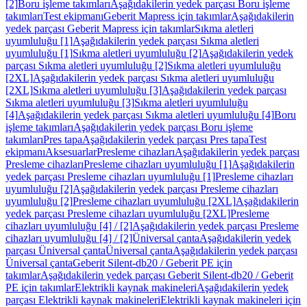
[2]
Boru işleme takımları
Aşağıdakilerin yedek parçası Boru işleme
takımları
Test ekipmanı
Geberit Mapress için takımlar
Aşağıdakilerin
yedek parçası Geberit Mapress için takımlar
Sıkma aletleri
uyumluluğu [1]
Aşağıdakilerin yedek parçası Sıkma aletleri
uyumluluğu [1]
Sıkma aletleri uyumluluğu [2]
Aşağıdakilerin yedek
parçası Sıkma aletleri uyumluluğu [2]
Sıkma aletleri uyumluluğu
[2XL]
Aşağıdakilerin yedek parçası Sıkma aletleri uyumluluğu
[2XL]
Sıkma aletleri uyumluluğu [3]
Aşağıdakilerin yedek parçası
Sıkma aletleri uyumluluğu [3]
Sıkma aletleri uyumluluğu
[4]
Aşağıdakilerin yedek parçası Sıkma aletleri uyumluluğu [4]
Boru
işleme takımları
Aşağıdakilerin yedek parçası Boru işleme
takımları
Pres tapa
Aşağıdakilerin yedek parçası Pres tapa
Test
ekipmanı
Aksesuarlar
Presleme cihazları
Aşağıdakilerin yedek parçası
Presleme cihazları
Presleme cihazları uyumluluğu [1]
Aşağıdakilerin
yedek parçası Presleme cihazları uyumluluğu [1]
Presleme cihazları
uyumluluğu [2]
Aşağıdakilerin yedek parçası Presleme cihazları
uyumluluğu [2]
Presleme cihazları uyumluluğu [2XL]
Aşağıdakilerin
yedek parçası Presleme cihazları uyumluluğu [2XL]
Presleme
cihazları uyumluluğu [4] / [2]
Aşağıdakilerin yedek parçası Presleme
cihazları uyumluluğu [4] / [2]
Üniversal çanta
Aşağıdakilerin yedek
parçası Üniversal çanta
Üniversal çanta
Aşağıdakilerin yedek parçası
Üniversal çanta
Geberit Silent-db20 / Geberit PE için
takımlar
Aşağıdakilerin yedek parçası Geberit Silent-db20 / Geberit
PE için takımlar
Elektrikli kaynak makineleri
Aşağıdakilerin yedek
parçası Elektrikli kaynak makineleri
Elektrikli kaynak makineleri için