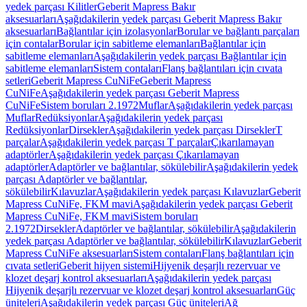
yedek parçası Kilitler
Geberit Mapress Bakır
aksesuarları
Aşağıdakilerin yedek parçası Geberit Mapress Bakır
aksesuarları
Bağlantılar için izolasyonlar
Borular ve bağlantı parçaları
için contalar
Borular için sabitleme elemanları
Bağlantılar için
sabitleme elemanları
Aşağıdakilerin yedek parçası Bağlantılar için
sabitleme elemanları
Sistem contaları
Flanş bağlantıları için cıvata
setleri
Geberit Mapress CuNiFe
Geberit Mapress
CuNiFe
Aşağıdakilerin yedek parçası Geberit Mapress
CuNiFe
Sistem boruları 2.1972
Muflar
Aşağıdakilerin yedek parçası
Muflar
Redüksiyonlar
Aşağıdakilerin yedek parçası
Redüksiyonlar
Dirsekler
Aşağıdakilerin yedek parçası Dirsekler
T
parçalar
Aşağıdakilerin yedek parçası T parçalar
Çıkarılamayan
adaptörler
Aşağıdakilerin yedek parçası Çıkarılamayan
adaptörler
Adaptörler ve bağlantılar, sökülebilir
Aşağıdakilerin yedek
parçası Adaptörler ve bağlantılar,
sökülebilir
Kılavuzlar
Aşağıdakilerin yedek parçası Kılavuzlar
Geberit
Mapress CuNiFe, FKM mavi
Aşağıdakilerin yedek parçası Geberit
Mapress CuNiFe, FKM mavi
Sistem boruları
2.1972
Dirsekler
Adaptörler ve bağlantılar, sökülebilir
Aşağıdakilerin
yedek parçası Adaptörler ve bağlantılar, sökülebilir
Kılavuzlar
Geberit
Mapress CuNiFe aksesuarları
Sistem contaları
Flanş bağlantıları için
cıvata setleri
Geberit hijyen sistemi
Hijyenik deşarjlı rezervuar ve
klozet deşarj kontrol aksesuarları
Aşağıdakilerin yedek parçası
Hijyenik deşarjlı rezervuar ve klozet deşarj kontrol aksesuarları
Güç
üniteleri
Aşağıdakilerin yedek parçası Güç üniteleri
Ağ