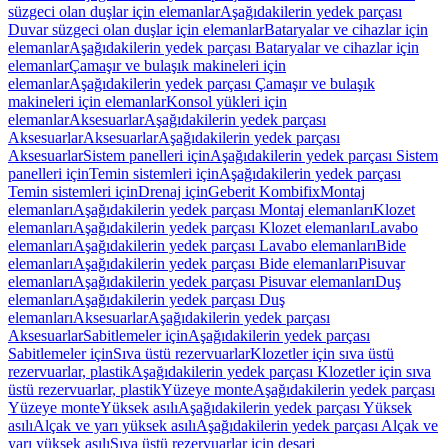
süzgeci olan duşlar için elemanlar
Aşağıdakilerin yedek parçası
Duvar süzgeci olan duşlar için elemanlar
Bataryalar ve cihazlar için
elemanlar
Aşağıdakilerin yedek parçası Bataryalar ve cihazlar için
elemanlar
Çamaşır ve bulaşık makineleri için
elemanlar
Aşağıdakilerin yedek parçası Çamaşır ve bulaşık
makineleri için elemanlar
Konsol yükleri için
elemanlar
Aksesuarlar
Aşağıdakilerin yedek parçası
Aksesuarlar
Aksesuarlar
Aşağıdakilerin yedek parçası
Aksesuarlar
Sistem panelleri için
Aşağıdakilerin yedek parçası Sistem
panelleri için
Temin sistemleri için
Aşağıdakilerin yedek parçası
Temin sistemleri için
Drenaj için
Geberit Kombifix
Montaj
elemanları
Aşağıdakilerin yedek parçası Montaj elemanları
Klozet
elemanları
Aşağıdakilerin yedek parçası Klozet elemanları
Lavabo
elemanları
Aşağıdakilerin yedek parçası Lavabo elemanları
Bide
elemanları
Aşağıdakilerin yedek parçası Bide elemanları
Pisuvar
elemanları
Aşağıdakilerin yedek parçası Pisuvar elemanları
Duş
elemanları
Aşağıdakilerin yedek parçası Duş
elemanları
Aksesuarlar
Aşağıdakilerin yedek parçası
Aksesuarlar
Sabitlemeler için
Aşağıdakilerin yedek parçası
Sabitlemeler için
Sıva üstü rezervuarlar
Klozetler için sıva üstü
rezervuarlar, plastik
Aşağıdakilerin yedek parçası Klozetler için sıva
üstü rezervuarlar, plastik
Yüzeye monte
Aşağıdakilerin yedek parçası
Yüzeye monte
Yüksek asılı
Aşağıdakilerin yedek parçası Yüksek
asılı
Alçak ve yarı yüksek asılı
Aşağıdakilerin yedek parçası Alçak ve
yarı yüksek asılı
Sıva üstü rezervuarlar için deşarj