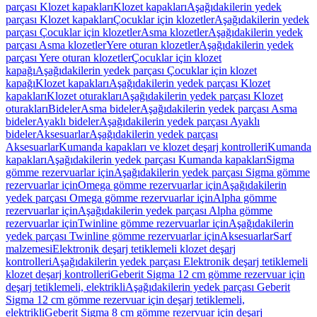
parçası Klozet kapakları
Klozet kapakları
Aşağıdakilerin yedek
parçası Klozet kapakları
Çocuklar için klozetler
Aşağıdakilerin yedek
parçası Çocuklar için klozetler
Asma klozetler
Aşağıdakilerin yedek
parçası Asma klozetler
Yere oturan klozetler
Aşağıdakilerin yedek
parçası Yere oturan klozetler
Çocuklar için klozet
kapağı
Aşağıdakilerin yedek parçası Çocuklar için klozet
kapağı
Klozet kapakları
Aşağıdakilerin yedek parçası Klozet
kapakları
Klozet oturakları
Aşağıdakilerin yedek parçası Klozet
oturakları
Bideler
Asma bideler
Aşağıdakilerin yedek parçası Asma
bideler
Ayaklı bideler
Aşağıdakilerin yedek parçası Ayaklı
bideler
Aksesuarlar
Aşağıdakilerin yedek parçası
Aksesuarlar
Kumanda kapakları ve klozet deşarj kontrolleri
Kumanda
kapakları
Aşağıdakilerin yedek parçası Kumanda kapakları
Sigma
gömme rezervuarlar için
Aşağıdakilerin yedek parçası Sigma gömme
rezervuarlar için
Omega gömme rezervuarlar için
Aşağıdakilerin
yedek parçası Omega gömme rezervuarlar için
Alpha gömme
rezervuarlar için
Aşağıdakilerin yedek parçası Alpha gömme
rezervuarlar için
Twinline gömme rezervuarlar için
Aşağıdakilerin
yedek parçası Twinline gömme rezervuarlar için
Aksesuarlar
Sarf
malzemesi
Elektronik deşarj tetiklemeli klozet deşarj
kontrolleri
Aşağıdakilerin yedek parçası Elektronik deşarj tetiklemeli
klozet deşarj kontrolleri
Geberit Sigma 12 cm gömme rezervuar için
deşarj tetiklemeli, elektrikli
Aşağıdakilerin yedek parçası Geberit
Sigma 12 cm gömme rezervuar için deşarj tetiklemeli,
elektrikli
Geberit Sigma 8 cm gömme rezervuar için deşarj