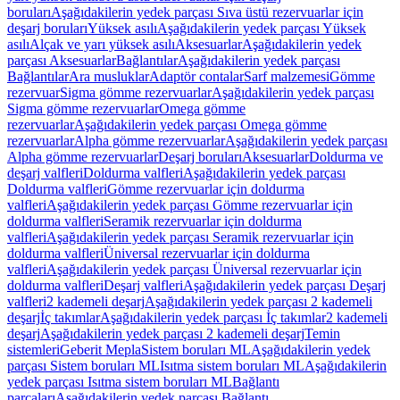
boruları
Aşağıdakilerin yedek parçası Sıva üstü rezervuarlar için
deşarj boruları
Yüksek asılı
Aşağıdakilerin yedek parçası Yüksek
asılı
Alçak ve yarı yüksek asılı
Aksesuarlar
Aşağıdakilerin yedek
parçası Aksesuarlar
Bağlantılar
Aşağıdakilerin yedek parçası
Bağlantılar
Ara musluklar
Adaptör contalar
Sarf malzemesi
Gömme
rezervuar
Sigma gömme rezervuarlar
Aşağıdakilerin yedek parçası
Sigma gömme rezervuarlar
Omega gömme
rezervuarlar
Aşağıdakilerin yedek parçası Omega gömme
rezervuarlar
Alpha gömme rezervuarlar
Aşağıdakilerin yedek parçası
Alpha gömme rezervuarlar
Deşarj boruları
Aksesuarlar
Doldurma ve
deşarj valfleri
Doldurma valfleri
Aşağıdakilerin yedek parçası
Doldurma valfleri
Gömme rezervuarlar için doldurma
valfleri
Aşağıdakilerin yedek parçası Gömme rezervuarlar için
doldurma valfleri
Seramik rezervuarlar için doldurma
valfleri
Aşağıdakilerin yedek parçası Seramik rezervuarlar için
doldurma valfleri
Üniversal rezervuarlar için doldurma
valfleri
Aşağıdakilerin yedek parçası Üniversal rezervuarlar için
doldurma valfleri
Deşarj valfleri
Aşağıdakilerin yedek parçası Deşarj
valfleri
2 kademeli deşarj
Aşağıdakilerin yedek parçası 2 kademeli
deşarj
İç takımlar
Aşağıdakilerin yedek parçası İç takımlar
2 kademeli
deşarj
Aşağıdakilerin yedek parçası 2 kademeli deşarj
Temin
sistemleri
Geberit Mepla
Sistem boruları ML
Aşağıdakilerin yedek
parçası Sistem boruları ML
Isıtma sistem boruları ML
Aşağıdakilerin
yedek parçası Isıtma sistem boruları ML
Bağlantı
parçaları
Aşağıdakilerin yedek parçası Bağlantı