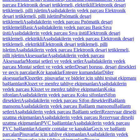
parçası Elektronik deşarj tetiklemeli, elektrikli
Elektronik deşarj
tetiklemeli, pilli işletim
Aşağıdakilerin yedek parçası Elektronik
deşarj tetiklemeli, pilli işletim
Pnömatik deşarj
tetiklemeli
Aşağıdakilerin yedek parçası Pnömatik deşarj
tetiklemeli
Basic
Aşağıdakilerin yedek parçası Basic
Sıva
üstü
Aşağıdakilerin yedek parçası Sıva üstü
Elektronik deşarj
tetiklemeli, elektrikli
Aşağıdakilerin yedek parçası Elektronik deşarj
tetiklemeli, elektrikli
Elektronik deşarj tetiklemeli, pilli
işletim
Aşağıdakilerin yedek parçası Elektronik deşarj tetiklemeli,
pilli işletim
Aksesuarlar
Aşağıdakilerin yedek parçası
Aksesuarlar
Montaj setleri ve yedek setler
Aşağıdakilerin yedek
parçası Montaj setleri ve yedek setler
Deşarj borusu, deşarj dirsekleri
ve geçiş parçaları
Kör kapaklar
Entegre kumandalar
Diğer
aksesuarlar
Klozetler, pisuvarlar ve bideler için sıhhi tesisat ekipmanı
bağlantıları
Klozet ve menfez tahliye ekipmanları
Aşağıdakilerin
yedek parçası Klozet ve menfez tahliye ekipmanları
Koku
sifonları
Aşağıdakilerin yedek parçası Koku sifonları
Sifon
dirsekleri
Aşağıdakilerin yedek parçası Sifon dirsekleri
Bağlantı
manşonu
Aşağıdakilerin yedek parçası Bağlantı manşonu
Bağlantı
setleri
Aşağıdakilerin yedek parçası Bağlantı setleri
Rezervuar dirseği
uzatma ekipmanları
Aşağıdakilerin yedek parçası Rezervuar dirseği
uzatma ekipmanları
PVC bağlantılar
Aşağıdakilerin yedek parçası
PVC bağlantılar
Adaptör contalar ve kapaklar
Geçiş ve bağlantı
parçaları
Pisuvarlar için tahliye ekipmanları
Aşağıdakilerin yedek
parçası Pisuvarlar için tahliye ekipmanları
Pisuvar