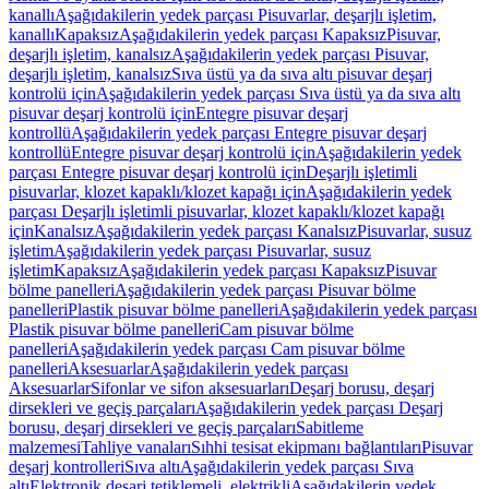
kanallı
Aşağıdakilerin yedek parçası Pisuvarlar, deşarjlı işletim,
kanallı
Kapaksız
Aşağıdakilerin yedek parçası Kapaksız
Pisuvar,
deşarjlı işletim, kanalsız
Aşağıdakilerin yedek parçası Pisuvar,
deşarjlı işletim, kanalsız
Sıva üstü ya da sıva altı pisuvar deşarj
kontrolü için
Aşağıdakilerin yedek parçası Sıva üstü ya da sıva altı
pisuvar deşarj kontrolü için
Entegre pisuvar deşarj
kontrollü
Aşağıdakilerin yedek parçası Entegre pisuvar deşarj
kontrollü
Entegre pisuvar deşarj kontrolü için
Aşağıdakilerin yedek
parçası Entegre pisuvar deşarj kontrolü için
Deşarjlı işletimli
pisuvarlar, klozet kapaklı/klozet kapağı için
Aşağıdakilerin yedek
parçası Deşarjlı işletimli pisuvarlar, klozet kapaklı/klozet kapağı
için
Kanalsız
Aşağıdakilerin yedek parçası Kanalsız
Pisuvarlar, susuz
işletim
Aşağıdakilerin yedek parçası Pisuvarlar, susuz
işletim
Kapaksız
Aşağıdakilerin yedek parçası Kapaksız
Pisuvar
bölme panelleri
Aşağıdakilerin yedek parçası Pisuvar bölme
panelleri
Plastik pisuvar bölme panelleri
Aşağıdakilerin yedek parçası
Plastik pisuvar bölme panelleri
Cam pisuvar bölme
panelleri
Aşağıdakilerin yedek parçası Cam pisuvar bölme
panelleri
Aksesuarlar
Aşağıdakilerin yedek parçası
Aksesuarlar
Sifonlar ve sifon aksesuarları
Deşarj borusu, deşarj
dirsekleri ve geçiş parçaları
Aşağıdakilerin yedek parçası Deşarj
borusu, deşarj dirsekleri ve geçiş parçaları
Sabitleme
malzemesi
Tahliye vanaları
Sıhhi tesisat ekipmanı bağlantıları
Pisuvar
deşarj kontrolleri
Sıva altı
Aşağıdakilerin yedek parçası Sıva
altı
Elektronik deşarj tetiklemeli, elektrikli
Aşağıdakilerin yedek