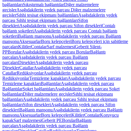
bağlantıları
Sıkıştırmalı bağlantılar
Diğer malzemelere
geçişler
Aşağıdakilerin yedek parçası Diğer malzemelere
geçişler
Sıhhi tesisat ekipmanı bağlantıları
Aşağıdakilerin yedek
parçası Sıhhi tesisat ekipmanı bağlantıları
Sifon
dirsekleri
Aşağıdakilerin yedek parçası Sifon dirsekleri
Contalı
bağlantı soketleri
Aşağıdakilerin yedek parçası Contalı bağlantı
soketleri
Bağlantı manşonu
Aşağıdakilerin yedek parçası Bağlantı
manşonu
Aksesuarlar
Boru kelepçeleri
Boru kelepçeleri için sabitleme
parçaları
Kilitler
Contalar
Sarf malzemesi
Geberit Silent-
PP
Borular
Aşağıdakilerin yedek parçası Borular
Bağlantı
parçaları
Aşağıdakilerin yedek parçası Bağlantı
parçaları
Dirsekler
Aşağıdakilerin yedek parçası
Dirsekler
Çatallar
Aşağıdakilerin yedek parçası
Çatallar
Redüksiyonlar
Aşağıdakilerin yedek parçası
Redüksiyonlar
Temizleme kapakları
Aşağıdakilerin yedek parçası
Temizleme kapakları
Bağlantılar
Aşağıdakilerin yedek parçası
Bağlantılar
Soket bağlantıları
Aşağıdakilerin yedek parçası Soket
bağlantıları
Diğer malzemelere geçişler
Sıhhi tesisat ekipmanı
bağlantıları
Aşağıdakilerin yedek parçası Sıhhi tesisat ekipmanı
bağlantıları
Sifon dirsekleri
Aşağıdakilerin yedek parçası Sifon
dirsekleri
Bağlantı manşonu
Aşağıdakilerin yedek parçası Bağlantı
manşonu
Aksesuarlar
Boru kelepçeleri
Kilitler
Contalar
Koruyucu
kapak
Sarf malzemesi
Geberit PE
Borular
Bağlantı
parçaları
Aşağıdakilerin yedek parçası Bağlantı
parçaları
Dirsekler
Çatallar
Redüksiyonlar
Temizleme