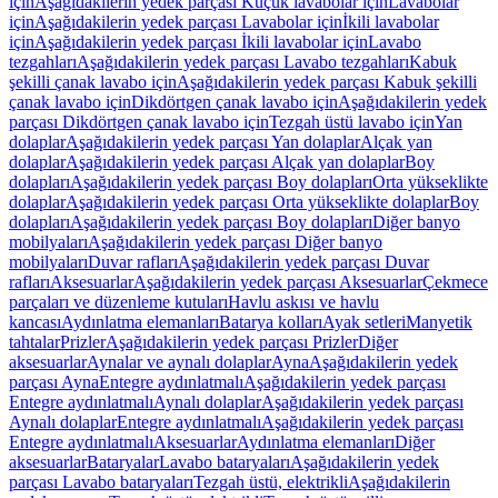
için
Aşağıdakilerin yedek parçası Küçük lavabolar için
Lavabolar
için
Aşağıdakilerin yedek parçası Lavabolar için
İkili lavabolar
için
Aşağıdakilerin yedek parçası İkili lavabolar için
Lavabo
tezgahları
Aşağıdakilerin yedek parçası Lavabo tezgahları
Kabuk
şekilli çanak lavabo için
Aşağıdakilerin yedek parçası Kabuk şekilli
çanak lavabo için
Dikdörtgen çanak lavabo için
Aşağıdakilerin yedek
parçası Dikdörtgen çanak lavabo için
Tezgah üstü lavabo için
Yan
dolaplar
Aşağıdakilerin yedek parçası Yan dolaplar
Alçak yan
dolaplar
Aşağıdakilerin yedek parçası Alçak yan dolaplar
Boy
dolapları
Aşağıdakilerin yedek parçası Boy dolapları
Orta yükseklikte
dolaplar
Aşağıdakilerin yedek parçası Orta yükseklikte dolaplar
Boy
dolapları
Aşağıdakilerin yedek parçası Boy dolapları
Diğer banyo
mobilyaları
Aşağıdakilerin yedek parçası Diğer banyo
mobilyaları
Duvar rafları
Aşağıdakilerin yedek parçası Duvar
rafları
Aksesuarlar
Aşağıdakilerin yedek parçası Aksesuarlar
Çekmece
parçaları ve düzenleme kutuları
Havlu askısı ve havlu
kancası
Aydınlatma elemanları
Batarya kolları
Ayak setleri
Manyetik
tahtalar
Prizler
Aşağıdakilerin yedek parçası Prizler
Diğer
aksesuarlar
Aynalar ve aynalı dolaplar
Ayna
Aşağıdakilerin yedek
parçası Ayna
Entegre aydınlatmalı
Aşağıdakilerin yedek parçası
Entegre aydınlatmalı
Aynalı dolaplar
Aşağıdakilerin yedek parçası
Aynalı dolaplar
Entegre aydınlatmalı
Aşağıdakilerin yedek parçası
Entegre aydınlatmalı
Aksesuarlar
Aydınlatma elemanları
Diğer
aksesuarlar
Bataryalar
Lavabo bataryaları
Aşağıdakilerin yedek
parçası Lavabo bataryaları
Tezgah üstü, elektrikli
Aşağıdakilerin