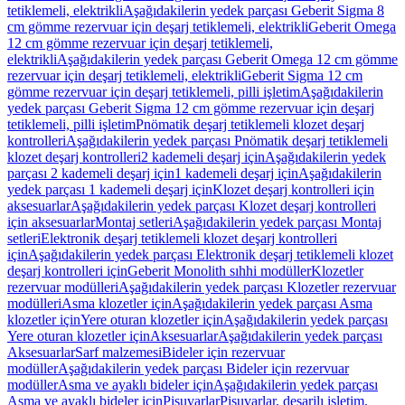
tetiklemeli, elektrikli
Aşağıdakilerin yedek parçası Geberit Sigma 8
cm gömme rezervuar için deşarj tetiklemeli, elektrikli
Geberit Omega
12 cm gömme rezervuar için deşarj tetiklemeli,
elektrikli
Aşağıdakilerin yedek parçası Geberit Omega 12 cm gömme
rezervuar için deşarj tetiklemeli, elektrikli
Geberit Sigma 12 cm
gömme rezervuar için deşarj tetiklemeli, pilli işletim
Aşağıdakilerin
yedek parçası Geberit Sigma 12 cm gömme rezervuar için deşarj
tetiklemeli, pilli işletim
Pnömatik deşarj tetiklemeli klozet deşarj
kontrolleri
Aşağıdakilerin yedek parçası Pnömatik deşarj tetiklemeli
klozet deşarj kontrolleri
2 kademeli deşarj için
Aşağıdakilerin yedek
parçası 2 kademeli deşarj için
1 kademeli deşarj için
Aşağıdakilerin
yedek parçası 1 kademeli deşarj için
Klozet deşarj kontrolleri için
aksesuarlar
Aşağıdakilerin yedek parçası Klozet deşarj kontrolleri
için aksesuarlar
Montaj setleri
Aşağıdakilerin yedek parçası Montaj
setleri
Elektronik deşarj tetiklemeli klozet deşarj kontrolleri
için
Aşağıdakilerin yedek parçası Elektronik deşarj tetiklemeli klozet
deşarj kontrolleri için
Geberit Monolith sıhhi modüller
Klozetler
rezervuar modülleri
Aşağıdakilerin yedek parçası Klozetler rezervuar
modülleri
Asma klozetler için
Aşağıdakilerin yedek parçası Asma
klozetler için
Yere oturan klozetler için
Aşağıdakilerin yedek parçası
Yere oturan klozetler için
Aksesuarlar
Aşağıdakilerin yedek parçası
Aksesuarlar
Sarf malzemesi
Bideler için rezervuar
modüller
Aşağıdakilerin yedek parçası Bideler için rezervuar
modüller
Asma ve ayaklı bideler için
Aşağıdakilerin yedek parçası
Asma ve ayaklı bideler için
Pisuvarlar
Pisuvarlar, deşarjlı işletim,