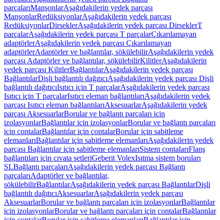
parçaları
Manşonlar
Aşağıdakilerin yedek parçası
Manşonlar
Redüksiyonlar
Aşağıdakilerin yedek parçası
Redüksiyonlar
Dirsekler
Aşağıdakilerin yedek parçası Dirsekler
T
parçalar
Aşağıdakilerin yedek parçası T parçalar
Çıkarılamayan
adaptörler
Aşağıdakilerin yedek parçası Çıkarılamayan
adaptörler
Adaptörler ve bağlantılar, sökülebilir
Aşağıdakilerin yedek
parçası Adaptörler ve bağlantılar, sökülebilir
Kilitler
Aşağıdakilerin
yedek parçası Kilitler
Bağlantılar
Aşağıdakilerin yedek parçası
Bağlantılar
Dişli bağlantılı dağıtıcı
Aşağıdakilerin yedek parçası Dişli
bağlantılı dağıtıcı
Isıtıcı için T parçalar
Aşağıdakilerin yedek parçası
Isıtıcı için T parçalar
Isıtıcı eleman bağlantıları
Aşağıdakilerin yedek
parçası Isıtıcı eleman bağlantıları
Aksesuarlar
Aşağıdakilerin yedek
parçası Aksesuarlar
Borular ve bağlantı parçaları için
izolasyonlar
Bağlantılar için izolasyonlar
Borular ve bağlantı parçaları
için contalar
Bağlantılar için contalar
Borular için sabitleme
elemanları
Bağlantılar için sabitleme elemanları
Aşağıdakilerin yedek
parçası Bağlantılar için sabitleme elemanları
Sistem contaları
Flanş
bağlantıları için cıvata setleri
Geberit Volex
Isıtma sistem boruları
SL
Bağlantı parçaları
Aşağıdakilerin yedek parçası Bağlantı
parçaları
Adaptörler ve bağlantılar,
sökülebilir
Bağlantılar
Aşağıdakilerin yedek parçası Bağlantılar
Dişli
bağlantılı dağıtıcı
Aksesuarlar
Aşağıdakilerin yedek parçası
Aksesuarlar
Borular ve bağlantı parçaları için izolasyonlar
Bağlantılar
için izolasyonlar
Borular ve bağlantı parçaları için contalar
Bağlantılar
için contalar
Borular için sabitleme elemanları
Bağlantılar için