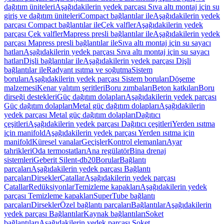
dağıtım üniteleri
Aşağıdakilerin yedek parçası Sıva altı montaj için su
giriş ve dağıtım üniteleri
Compact bağlantılar ile
Aşağıdakilerin yedek
parçası Compact bağlantılar ile
Çek valfler
Aşağıdakilerin yedek
parçası Çek valfler
Mapress presli bağlantılar ile
Aşağıdakilerin yedek
parçası Mapress presli bağlantılar ile
Sıva altı montaj için su sayacı
hatları
Aşağıdakilerin yedek parçası Sıva altı montaj için su sayacı
hatları
Dişli bağlantılar ile
Aşağıdakilerin yedek parçası Dişli
bağlantılar ile
Radyant ısıtma ve soğutma
Sistem
boruları
Aşağıdakilerin yedek parçası Sistem boruları
Döşeme
malzemesi
Kenar yalıtım şeritleri
Boru zımbaları
Beton katkıları
Boru
dirseği destekleri
Güç dağıtım dolapları
Aşağıdakilerin yedek parçası
Güç dağıtım dolapları
Metal güç dağıtım dolapları
Aşağıdakilerin
yedek parçası Metal güç dağıtım dolapları
Dağıtıcı
çeşitleri
Aşağıdakilerin yedek parçası Dağıtıcı çeşitleri
Yerden ısıtma
için manifold
Aşağıdakilerin yedek parçası Yerden ısıtma için
manifold
Küresel vanalar
Geçişler
Kontrol elemanları
Ayar
tahrikleri
Oda termostatları
Ana regülatör
Bina drenaj
sistemleri
Geberit Silent-db20
Borular
Bağlantı
parçaları
Aşağıdakilerin yedek parçası Bağlantı
parçaları
Dirsekler
Çatallar
Aşağıdakilerin yedek parçası
Çatallar
Redüksiyonlar
Temizleme kapakları
Aşağıdakilerin yedek
parçası Temizleme kapakları
SuperTube bağlantı
parçaları
Dirsekler
Özel bağlantı parçaları
Bağlantılar
Aşağıdakilerin
yedek parçası Bağlantılar
Kaynak bağlantıları
Soket
bağlantıları
Aşağıdakilerin yedek parçası Soket