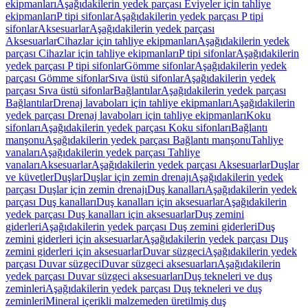
ekipmanları
Aşağıdakilerin yedek parçası Eviyeler için tahliye
ekipmanları
P tipi sifonlar
Aşağıdakilerin yedek parçası P tipi
sifonlar
Aksesuarlar
Aşağıdakilerin yedek parçası
Aksesuarlar
Cihazlar için tahliye ekipmanları
Aşağıdakilerin yedek
parçası Cihazlar için tahliye ekipmanları
P tipi sifonlar
Aşağıdakilerin
yedek parçası P tipi sifonlar
Gömme sifonlar
Aşağıdakilerin yedek
parçası Gömme sifonlar
Sıva üstü sifonlar
Aşağıdakilerin yedek
parçası Sıva üstü sifonlar
Bağlantılar
Aşağıdakilerin yedek parçası
Bağlantılar
Drenaj lavaboları için tahliye ekipmanları
Aşağıdakilerin
yedek parçası Drenaj lavaboları için tahliye ekipmanları
Koku
sifonları
Aşağıdakilerin yedek parçası Koku sifonları
Bağlantı
manşonu
Aşağıdakilerin yedek parçası Bağlantı manşonu
Tahliye
vanaları
Aşağıdakilerin yedek parçası Tahliye
vanaları
Aksesuarlar
Aşağıdakilerin yedek parçası Aksesuarlar
Duşlar
ve küvetler
Duşlar
Duşlar için zemin drenajı
Aşağıdakilerin yedek
parçası Duşlar için zemin drenajı
Duş kanalları
Aşağıdakilerin yedek
parçası Duş kanalları
Duş kanalları için aksesuarlar
Aşağıdakilerin
yedek parçası Duş kanalları için aksesuarlar
Duş zemini
giderleri
Aşağıdakilerin yedek parçası Duş zemini giderleri
Duş
zemini giderleri için aksesuarlar
Aşağıdakilerin yedek parçası Duş
zemini giderleri için aksesuarlar
Duvar süzgeci
Aşağıdakilerin yedek
parçası Duvar süzgeci
Duvar süzgeci aksesuarları
Aşağıdakilerin
yedek parçası Duvar süzgeci aksesuarları
Duş tekneleri ve duş
zeminleri
Aşağıdakilerin yedek parçası Duş tekneleri ve duş
zeminleri
Mineral içerikli malzemeden üretilmiş duş