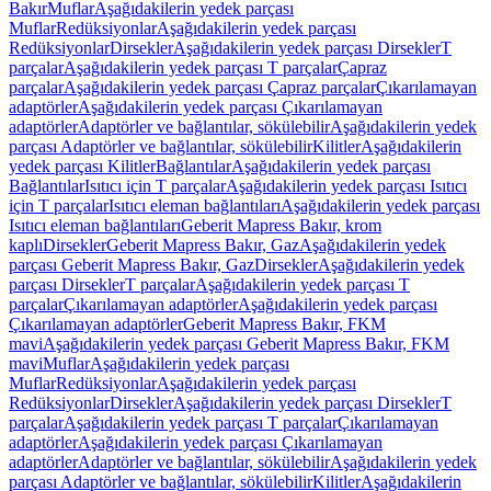
Bakır
Muflar
Aşağıdakilerin yedek parçası
Muflar
Redüksiyonlar
Aşağıdakilerin yedek parçası
Redüksiyonlar
Dirsekler
Aşağıdakilerin yedek parçası Dirsekler
T
parçalar
Aşağıdakilerin yedek parçası T parçalar
Çapraz
parçalar
Aşağıdakilerin yedek parçası Çapraz parçalar
Çıkarılamayan
adaptörler
Aşağıdakilerin yedek parçası Çıkarılamayan
adaptörler
Adaptörler ve bağlantılar, sökülebilir
Aşağıdakilerin yedek
parçası Adaptörler ve bağlantılar, sökülebilir
Kilitler
Aşağıdakilerin
yedek parçası Kilitler
Bağlantılar
Aşağıdakilerin yedek parçası
Bağlantılar
Isıtıcı için T parçalar
Aşağıdakilerin yedek parçası Isıtıcı
için T parçalar
Isıtıcı eleman bağlantıları
Aşağıdakilerin yedek parçası
Isıtıcı eleman bağlantıları
Geberit Mapress Bakır, krom
kaplı
Dirsekler
Geberit Mapress Bakır, Gaz
Aşağıdakilerin yedek
parçası Geberit Mapress Bakır, Gaz
Dirsekler
Aşağıdakilerin yedek
parçası Dirsekler
T parçalar
Aşağıdakilerin yedek parçası T
parçalar
Çıkarılamayan adaptörler
Aşağıdakilerin yedek parçası
Çıkarılamayan adaptörler
Geberit Mapress Bakır, FKM
mavi
Aşağıdakilerin yedek parçası Geberit Mapress Bakır, FKM
mavi
Muflar
Aşağıdakilerin yedek parçası
Muflar
Redüksiyonlar
Aşağıdakilerin yedek parçası
Redüksiyonlar
Dirsekler
Aşağıdakilerin yedek parçası Dirsekler
T
parçalar
Aşağıdakilerin yedek parçası T parçalar
Çıkarılamayan
adaptörler
Aşağıdakilerin yedek parçası Çıkarılamayan
adaptörler
Adaptörler ve bağlantılar, sökülebilir
Aşağıdakilerin yedek
parçası Adaptörler ve bağlantılar, sökülebilir
Kilitler
Aşağıdakilerin