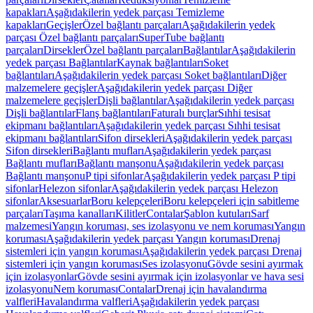
kapakları
Aşağıdakilerin yedek parçası Temizleme
kapakları
Geçişler
Özel bağlantı parçaları
Aşağıdakilerin yedek
parçası Özel bağlantı parçaları
SuperTube bağlantı
parçaları
Dirsekler
Özel bağlantı parçaları
Bağlantılar
Aşağıdakilerin
yedek parçası Bağlantılar
Kaynak bağlantıları
Soket
bağlantıları
Aşağıdakilerin yedek parçası Soket bağlantıları
Diğer
malzemelere geçişler
Aşağıdakilerin yedek parçası Diğer
malzemelere geçişler
Dişli bağlantılar
Aşağıdakilerin yedek parçası
Dişli bağlantılar
Flanş bağlantıları
Faturalı burçlar
Sıhhi tesisat
ekipmanı bağlantıları
Aşağıdakilerin yedek parçası Sıhhi tesisat
ekipmanı bağlantıları
Sifon dirsekleri
Aşağıdakilerin yedek parçası
Sifon dirsekleri
Bağlantı mufları
Aşağıdakilerin yedek parçası
Bağlantı mufları
Bağlantı manşonu
Aşağıdakilerin yedek parçası
Bağlantı manşonu
P tipi sifonlar
Aşağıdakilerin yedek parçası P tipi
sifonlar
Helezon sifonlar
Aşağıdakilerin yedek parçası Helezon
sifonlar
Aksesuarlar
Boru kelepçeleri
Boru kelepçeleri için sabitleme
parçaları
Taşıma kanalları
Kilitler
Contalar
Şablon kutuları
Sarf
malzemesi
Yangın koruması, ses izolasyonu ve nem koruması
Yangın
koruması
Aşağıdakilerin yedek parçası Yangın koruması
Drenaj
sistemleri için yangın koruması
Aşağıdakilerin yedek parçası Drenaj
sistemleri için yangın koruması
Ses izolasyonu
Gövde sesini ayırmak
için izolasyonlar
Gövde sesini ayırmak için izolasyonlar ve hava sesi
izolasyonu
Nem koruması
Contalar
Drenaj için havalandırma
valfleri
Havalandırma valfleri
Aşağıdakilerin yedek parçası