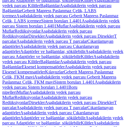
parçası Adaptörler ve bağlantılar, sökülebilir
Kilitler
Aşağıdakilerin
yedek parçası Kilitler
Bağlantılar
Aşağıdakilerin yedek parçası
Bağlantılar
Geberit Mapress Paslanmaz Çelik, LABS
içermez
Aşağıdakilerin yedek parçası Geberit Mapress Paslanmaz
Çelik, LABS içermez
Sistem boruları 1.4401
Aşağıdakilerin yedek
parçası Sistem boruları 1.4401
Muflar
Aşağıdakilerin yedek parçası
Muflar
Redüksiyonlar
Aşağıdakilerin yedek parçası
Redüksiyonlar
Dirsekler
Aşağıdakilerin yedek parçası Dirsekler
T
parçalar
Aşağıdakilerin yedek parçası T parçalar
Çıkarılamayan
adaptörler
Aşağıdakilerin yedek parçası Çıkarılamayan
adaptörler
Adaptörler ve bağlantılar, sökülebilir
Aşağıdakilerin yedek
parçası Adaptörler ve bağlantılar, sökülebilir
Kilitler
Aşağıdakilerin
yedek parçası Kilitler
Bağlantılar
Aşağıdakilerin yedek parçası
Bağlantılar
Eksenel kompensatörler
Aşağıdakilerin yedek parçası
Eksenel kompensatörler
Kılavuzlar
Geberit Mapress Paslanmaz
Çelik, FKM mavi
Aşağıdakilerin yedek parçası Geberit Mapress
Paslanmaz Çelik, FKM mavi
Sistem boruları 1.4401
Aşağıdakilerin
yedek parçası Sistem boruları 1.4401
Boru
nipelleri
Muflar
Aşağıdakilerin yedek parçası
Muflar
Redüksiyonlar
Aşağıdakilerin yedek parçası
Redüksiyonlar
Dirsekler
Aşağıdakilerin yedek parçası Dirsekler
T
parçalar
Aşağıdakilerin yedek parçası T parçalar
Çıkarılamayan
adaptörler
Aşağıdakilerin yedek parçası Çıkarılamayan
adaptörler
Adaptörler ve bağlantılar, sökülebilir
Aşağıdakilerin yedek
parçası Adaptörler ve bağlantılar, sökülebilir
Kilitler
Aşağıdakilerin