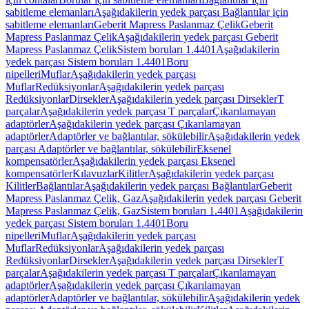
sabitleme elemanları
Aşağıdakilerin yedek parçası Bağlantılar için
sabitleme elemanları
Geberit Mapress Paslanmaz Çelik
Geberit
Mapress Paslanmaz Çelik
Aşağıdakilerin yedek parçası Geberit
Mapress Paslanmaz Çelik
Sistem boruları 1.4401
Aşağıdakilerin
yedek parçası Sistem boruları 1.4401
Boru
nipelleri
Muflar
Aşağıdakilerin yedek parçası
Muflar
Redüksiyonlar
Aşağıdakilerin yedek parçası
Redüksiyonlar
Dirsekler
Aşağıdakilerin yedek parçası Dirsekler
T
parçalar
Aşağıdakilerin yedek parçası T parçalar
Çıkarılamayan
adaptörler
Aşağıdakilerin yedek parçası Çıkarılamayan
adaptörler
Adaptörler ve bağlantılar, sökülebilir
Aşağıdakilerin yedek
parçası Adaptörler ve bağlantılar, sökülebilir
Eksenel
kompensatörler
Aşağıdakilerin yedek parçası Eksenel
kompensatörler
Kılavuzlar
Kilitler
Aşağıdakilerin yedek parçası
Kilitler
Bağlantılar
Aşağıdakilerin yedek parçası Bağlantılar
Geberit
Mapress Paslanmaz Çelik, Gaz
Aşağıdakilerin yedek parçası Geberit
Mapress Paslanmaz Çelik, Gaz
Sistem boruları 1.4401
Aşağıdakilerin
yedek parçası Sistem boruları 1.4401
Boru
nipelleri
Muflar
Aşağıdakilerin yedek parçası
Muflar
Redüksiyonlar
Aşağıdakilerin yedek parçası
Redüksiyonlar
Dirsekler
Aşağıdakilerin yedek parçası Dirsekler
T
parçalar
Aşağıdakilerin yedek parçası T parçalar
Çıkarılamayan
adaptörler
Aşağıdakilerin yedek parçası Çıkarılamayan
adaptörler
Adaptörler ve bağlantılar, sökülebilir
Aşağıdakilerin yedek