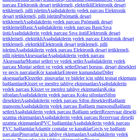
parçası Elektronik deşarj tetiklemeli, elektrikli
Elektronik deşarj
tetiklemeli, pilli işletim
Aşağıdakilerin yedek parçası Elektronik
deşarj tetiklemeli, pilli işletim
Pnömatik deşarj
tetiklemeli
Aşağıdakilerin yedek parçası Pnömatik deşarj
tetiklemeli
Basic
Aşağıdakilerin yedek parçası Basic
Sıva
üstü
Aşağıdakilerin yedek parçası Sıva üstü
Elektronik deşarj
tetiklemeli, elektrikli
Aşağıdakilerin yedek parçası Elektronik deşarj
tetiklemeli, elektrikli
Elektronik deşarj tetiklemeli, pilli
işletim
Aşağıdakilerin yedek parçası Elektronik deşarj tetiklemeli,
pilli işletim
Aksesuarlar
Aşağıdakilerin yedek parçası
Aksesuarlar
Montaj setleri ve yedek setler
Aşağıdakilerin yedek
parçası Montaj setleri ve yedek setler
Deşarj borusu, deşarj dirsekleri
ve geçiş parçaları
Kör kapaklar
Entegre kumandalar
Diğer
aksesuarlar
Klozetler, pisuvarlar ve bideler için sıhhi tesisat ekipmanı
bağlantıları
Klozet ve menfez tahliye ekipmanları
Aşağıdakilerin
yedek parçası Klozet ve menfez tahliye ekipmanları
Koku
sifonları
Aşağıdakilerin yedek parçası Koku sifonları
Sifon
dirsekleri
Aşağıdakilerin yedek parçası Sifon dirsekleri
Bağlantı
manşonu
Aşağıdakilerin yedek parçası Bağlantı manşonu
Bağlantı
setleri
Aşağıdakilerin yedek parçası Bağlantı setleri
Rezervuar dirseği
uzatma ekipmanları
Aşağıdakilerin yedek parçası Rezervuar dirseği
uzatma ekipmanları
PVC bağlantılar
Aşağıdakilerin yedek parçası
PVC bağlantılar
Adaptör contalar ve kapaklar
Geçiş ve bağlantı
parçaları
Pisuvarlar için tahliye ekipmanları
Aşağıdakilerin yedek
parçası Pisuvarlar için tahliye ekipmanları
Pisuvar