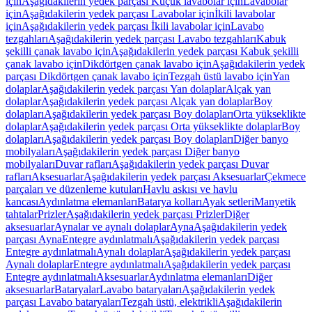
için
Aşağıdakilerin yedek parçası Küçük lavabolar için
Lavabolar
için
Aşağıdakilerin yedek parçası Lavabolar için
İkili lavabolar
için
Aşağıdakilerin yedek parçası İkili lavabolar için
Lavabo
tezgahları
Aşağıdakilerin yedek parçası Lavabo tezgahları
Kabuk
şekilli çanak lavabo için
Aşağıdakilerin yedek parçası Kabuk şekilli
çanak lavabo için
Dikdörtgen çanak lavabo için
Aşağıdakilerin yedek
parçası Dikdörtgen çanak lavabo için
Tezgah üstü lavabo için
Yan
dolaplar
Aşağıdakilerin yedek parçası Yan dolaplar
Alçak yan
dolaplar
Aşağıdakilerin yedek parçası Alçak yan dolaplar
Boy
dolapları
Aşağıdakilerin yedek parçası Boy dolapları
Orta yükseklikte
dolaplar
Aşağıdakilerin yedek parçası Orta yükseklikte dolaplar
Boy
dolapları
Aşağıdakilerin yedek parçası Boy dolapları
Diğer banyo
mobilyaları
Aşağıdakilerin yedek parçası Diğer banyo
mobilyaları
Duvar rafları
Aşağıdakilerin yedek parçası Duvar
rafları
Aksesuarlar
Aşağıdakilerin yedek parçası Aksesuarlar
Çekmece
parçaları ve düzenleme kutuları
Havlu askısı ve havlu
kancası
Aydınlatma elemanları
Batarya kolları
Ayak setleri
Manyetik
tahtalar
Prizler
Aşağıdakilerin yedek parçası Prizler
Diğer
aksesuarlar
Aynalar ve aynalı dolaplar
Ayna
Aşağıdakilerin yedek
parçası Ayna
Entegre aydınlatmalı
Aşağıdakilerin yedek parçası
Entegre aydınlatmalı
Aynalı dolaplar
Aşağıdakilerin yedek parçası
Aynalı dolaplar
Entegre aydınlatmalı
Aşağıdakilerin yedek parçası
Entegre aydınlatmalı
Aksesuarlar
Aydınlatma elemanları
Diğer
aksesuarlar
Bataryalar
Lavabo bataryaları
Aşağıdakilerin yedek
parçası Lavabo bataryaları
Tezgah üstü, elektrikli
Aşağıdakilerin