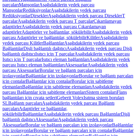
parçaları
Manşonlar
Aşağıdakilerin yedek parçası
Manşonlar
Redüksiyonlar
Aşağıdakilerin yedek parçası
Redüksiyonlar
Dirsekler
Aşağıdakilerin yedek parçası Dirsekler
T
parçalar
Aşağıdakilerin yedek parçası T parçalar
Çıkarılamayan
adaptörler
Aşağıdakilerin yedek parçası Çıkarılamayan
adaptörler
Adaptörler ve bağlantılar, sökülebilir
Aşağıdakilerin yedek
parçası Adaptörler ve bağlantılar, sökülebilir
Kilitler
Aşağıdakilerin
yedek parçası Kilitler
Bağlantılar
Aşağıdakilerin yedek parçası
Bağlantılar
Dişli bağlantılı dağıtıcı
Aşağıdakilerin yedek parçası Dişli
bağlantılı dağıtıcı
Isıtıcı için T parçalar
Aşağıdakilerin yedek parçası
Isıtıcı için T parçalar
Isıtıcı eleman bağlantıları
Aşağıdakilerin yedek
parçası Isıtıcı eleman bağlantıları
Aksesuarlar
Aşağıdakilerin yedek
parçası Aksesuarlar
Borular ve bağlantı parçaları için
izolasyonlar
Bağlantılar için izolasyonlar
Borular ve bağlantı parçaları
için contalar
Bağlantılar için contalar
Borular için sabitleme
elemanları
Bağlantılar için sabitleme elemanları
Aşağıdakilerin yedek
parçası Bağlantılar için sabitleme elemanları
Sistem contaları
Flanş
bağlantıları için cıvata setleri
Geberit Volex
Isıtma sistem boruları
SL
Bağlantı parçaları
Aşağıdakilerin yedek parçası Bağlantı
parçaları
Adaptörler ve bağlantılar,
sökülebilir
Bağlantılar
Aşağıdakilerin yedek parçası Bağlantılar
Dişli
bağlantılı dağıtıcı
Aksesuarlar
Aşağıdakilerin yedek parçası
Aksesuarlar
Borular ve bağlantı parçaları için izolasyonlar
Bağlantılar
için izolasyonlar
Borular ve bağlantı parçaları için contalar
Bağlantılar
için contalar
Borular için sabitleme elemanları
Bağlantılar için