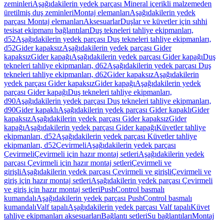
zeminleri
Aşağıdakilerin yedek parçası Mineral içerikli malzemeden
üretilmiş duş zeminleri
Montaj elemanları
Aşağıdakilerin yedek
parçası Montaj elemanları
Aksesuarlar
Duşlar ve küvetler için sıhhi
tesisat ekipmanı bağlantıları
Duş tekneleri tahliye ekipmanları,
d52
Aşağıdakilerin yedek parçası Duş tekneleri tahliye ekipmanları,
d52
Gider kapaksız
Aşağıdakilerin yedek parçası Gider
kapaksız
Gider kapağı
Aşağıdakilerin yedek parçası Gider kapağı
Duş
tekneleri tahliye ekipmanları, d62
Aşağıdakilerin yedek parçası Duş
tekneleri tahliye ekipmanları, d62
Gider kapaksız
Aşağıdakilerin
yedek parçası Gider kapaksız
Gider kapağı
Aşağıdakilerin yedek
parçası Gider kapağı
Duş tekneleri tahliye ekipmanları,
d90
Aşağıdakilerin yedek parçası Duş tekneleri tahliye ekipmanları,
d90
Gider kapaklı
Aşağıdakilerin yedek parçası Gider kapaklı
Gider
kapaksız
Aşağıdakilerin yedek parçası Gider kapaksız
Gider
kapağı
Aşağıdakilerin yedek parçası Gider kapağı
Küvetler tahliye
ekipmanları, d52
Aşağıdakilerin yedek parçası Küvetler tahliye
ekipmanları, d52
Çevirmeli
Aşağıdakilerin yedek parçası
Çevirmeli
Çevirmeli için hazır montaj setleri
Aşağıdakilerin yedek
parçası Çevirmeli için hazır montaj setleri
Çevirmeli ve
girişli
Aşağıdakilerin yedek parçası Çevirmeli ve girişli
Çevirmeli ve
giriş için hazır montaj setleri
Aşağıdakilerin yedek parçası Çevirmeli
ve giriş için hazır montaj setleri
PushControl basmalı
kumandalı
Aşağıdakilerin yedek parçası PushControl basmalı
kumandalı
Valf tapalı
Aşağıdakilerin yedek parçası Valf tapalı
Küvet
tahliye ekipmanları aksesuarları
Bağlantı setleri
Su bağlantıları
Montaj