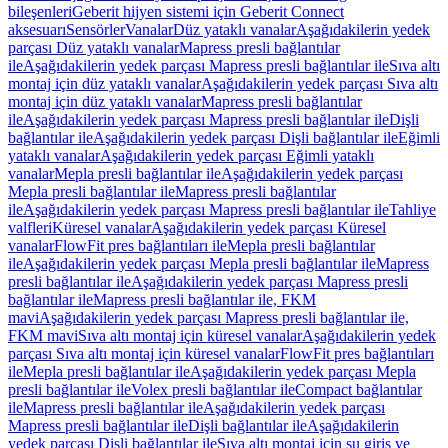
bileşenleri
Geberit hijyen sistemi için Geberit Connect
aksesuarı
Sensörler
Vanalar
Düz yataklı vanalar
Aşağıdakilerin yedek
parçası Düz yataklı vanalar
Mapress presli bağlantılar
ile
Aşağıdakilerin yedek parçası Mapress presli bağlantılar ile
Sıva altı
montaj için düz yataklı vanalar
Aşağıdakilerin yedek parçası Sıva altı
montaj için düz yataklı vanalar
Mapress presli bağlantılar
ile
Aşağıdakilerin yedek parçası Mapress presli bağlantılar ile
Dişli
bağlantılar ile
Aşağıdakilerin yedek parçası Dişli bağlantılar ile
Eğimli
yataklı vanalar
Aşağıdakilerin yedek parçası Eğimli yataklı
vanalar
Mepla presli bağlantılar ile
Aşağıdakilerin yedek parçası
Mepla presli bağlantılar ile
Mapress presli bağlantılar
ile
Aşağıdakilerin yedek parçası Mapress presli bağlantılar ile
Tahliye
valfleri
Küresel vanalar
Aşağıdakilerin yedek parçası Küresel
vanalar
FlowFit pres bağlantıları ile
Mepla presli bağlantılar
ile
Aşağıdakilerin yedek parçası Mepla presli bağlantılar ile
Mapress
presli bağlantılar ile
Aşağıdakilerin yedek parçası Mapress presli
bağlantılar ile
Mapress presli bağlantılar ile, FKM
mavi
Aşağıdakilerin yedek parçası Mapress presli bağlantılar ile,
FKM mavi
Sıva altı montaj için küresel vanalar
Aşağıdakilerin yedek
parçası Sıva altı montaj için küresel vanalar
FlowFit pres bağlantıları
ile
Mepla presli bağlantılar ile
Aşağıdakilerin yedek parçası Mepla
presli bağlantılar ile
Volex presli bağlantılar ile
Compact bağlantılar
ile
Mapress presli bağlantılar ile
Aşağıdakilerin yedek parçası
Mapress presli bağlantılar ile
Dişli bağlantılar ile
Aşağıdakilerin
yedek parçası Dişli bağlantılar ile
Sıva altı montaj için su giriş ve