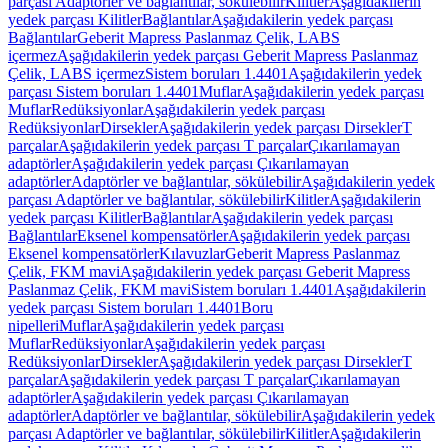
parçası Adaptörler ve bağlantılar, sökülebilir
Kilitler
Aşağıdakilerin
yedek parçası Kilitler
Bağlantılar
Aşağıdakilerin yedek parçası
Bağlantılar
Geberit Mapress Paslanmaz Çelik, LABS
içermez
Aşağıdakilerin yedek parçası Geberit Mapress Paslanmaz
Çelik, LABS içermez
Sistem boruları 1.4401
Aşağıdakilerin yedek
parçası Sistem boruları 1.4401
Muflar
Aşağıdakilerin yedek parçası
Muflar
Redüksiyonlar
Aşağıdakilerin yedek parçası
Redüksiyonlar
Dirsekler
Aşağıdakilerin yedek parçası Dirsekler
T
parçalar
Aşağıdakilerin yedek parçası T parçalar
Çıkarılamayan
adaptörler
Aşağıdakilerin yedek parçası Çıkarılamayan
adaptörler
Adaptörler ve bağlantılar, sökülebilir
Aşağıdakilerin yedek
parçası Adaptörler ve bağlantılar, sökülebilir
Kilitler
Aşağıdakilerin
yedek parçası Kilitler
Bağlantılar
Aşağıdakilerin yedek parçası
Bağlantılar
Eksenel kompensatörler
Aşağıdakilerin yedek parçası
Eksenel kompensatörler
Kılavuzlar
Geberit Mapress Paslanmaz
Çelik, FKM mavi
Aşağıdakilerin yedek parçası Geberit Mapress
Paslanmaz Çelik, FKM mavi
Sistem boruları 1.4401
Aşağıdakilerin
yedek parçası Sistem boruları 1.4401
Boru
nipelleri
Muflar
Aşağıdakilerin yedek parçası
Muflar
Redüksiyonlar
Aşağıdakilerin yedek parçası
Redüksiyonlar
Dirsekler
Aşağıdakilerin yedek parçası Dirsekler
T
parçalar
Aşağıdakilerin yedek parçası T parçalar
Çıkarılamayan
adaptörler
Aşağıdakilerin yedek parçası Çıkarılamayan
adaptörler
Adaptörler ve bağlantılar, sökülebilir
Aşağıdakilerin yedek
parçası Adaptörler ve bağlantılar, sökülebilir
Kilitler
Aşağıdakilerin