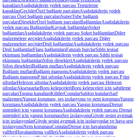
kapakları
Aşağıdakilerin yedek parçası Temizleme
kapakları
Geçişler
Özel bağlantı parçaları
Aşağıdakilerin yedek
parçası Özel bağlantı parçaları
SuperTube bağlantı
parçaları
Dirsekler
Özel bağlantı parçaları
Bağlantılar
Aşağıdakilerin
yedek parçası Bağlantılar
Kaynak bağlantıları
Soket
bağlantıları
Aşağıdakilerin yedek parçası Soket bağlantıları
Diğer
malzemelere geçişler
Aşağıdakilerin yedek parçası Diğer
malzemelere geçişler
Dişli bağlantılar
Aşağıdakilerin yedek parçası
Dişli bağlantılar
Flanş bağlantıları
Faturalı burçlar
Sıhhi tesisat
ekipmanı bağlantıları
Aşağıdakilerin yedek parçası Sıhhi tesisat
ekipmanı bağlantıları
Sifon dirsekleri
Aşağıdakilerin yedek parçası
Sifon dirsekleri
Bağlantı mufları
Aşağıdakilerin yedek parçası
Bağlantı mufları
Bağlantı manşonu
Aşağıdakilerin yedek parçası
Bağlantı manşonu
P tipi sifonlar
Aşağıdakilerin yedek parçası P tipi
sifonlar
Helezon sifonlar
Aşağıdakilerin yedek parçası Helezon
sifonlar
Aksesuarlar
Boru kelepçeleri
Boru kelepçeleri için sabitleme
parçaları
Taşıma kanalları
Kilitler
Contalar
Şablon kutuları
Sarf
malzemesi
Yangın koruması, ses izolasyonu ve nem koruması
Yangın
koruması
Aşağıdakilerin yedek parçası Yangın koruması
Drenaj
sistemleri için yangın koruması
Aşağıdakilerin yedek parçası Drenaj
sistemleri için yangın koruması
Ses izolasyonu
Gövde sesini ayırmak
için izolasyonlar
Gövde sesini ayırmak için izolasyonlar ve hava sesi
izolasyonu
Nem koruması
Contalar
Drenaj için havalandırma
valfleri
Havalandırma valfleri
Aşağıdakilerin yedek parçası