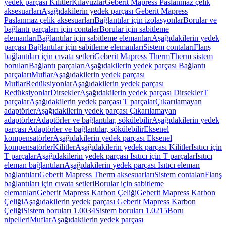
yedek parçası Kilitler
Kılavuzlar
Geberit Mapress Paslanmaz çelik
aksesuarları
Aşağıdakilerin yedek parçası Geberit Mapress
Paslanmaz çelik aksesuarları
Bağlantılar için izolasyonlar
Borular ve
bağlantı parçaları için contalar
Borular için sabitleme
elemanları
Bağlantılar için sabitleme elemanları
Aşağıdakilerin yedek
parçası Bağlantılar için sabitleme elemanları
Sistem contaları
Flanş
bağlantıları için cıvata setleri
Geberit Mapress Therm
Therm sistem
boruları
Bağlantı parçaları
Aşağıdakilerin yedek parçası Bağlantı
parçaları
Muflar
Aşağıdakilerin yedek parçası
Muflar
Redüksiyonlar
Aşağıdakilerin yedek parçası
Redüksiyonlar
Dirsekler
Aşağıdakilerin yedek parçası Dirsekler
T
parçalar
Aşağıdakilerin yedek parçası T parçalar
Çıkarılamayan
adaptörler
Aşağıdakilerin yedek parçası Çıkarılamayan
adaptörler
Adaptörler ve bağlantılar, sökülebilir
Aşağıdakilerin yedek
parçası Adaptörler ve bağlantılar, sökülebilir
Eksenel
kompensatörler
Aşağıdakilerin yedek parçası Eksenel
kompensatörler
Kilitler
Aşağıdakilerin yedek parçası Kilitler
Isıtıcı için
T parçalar
Aşağıdakilerin yedek parçası Isıtıcı için T parçalar
Isıtıcı
eleman bağlantıları
Aşağıdakilerin yedek parçası Isıtıcı eleman
bağlantıları
Geberit Mapress Therm aksesuarları
Sistem contaları
Flanş
bağlantıları için cıvata setleri
Borular için sabitleme
elemanları
Geberit Mapress Karbon Çeliği
Geberit Mapress Karbon
Çeliği
Aşağıdakilerin yedek parçası Geberit Mapress Karbon
Çeliği
Sistem boruları 1.0034
Sistem boruları 1.0215
Boru
nipelleri
Muflar
Aşağıdakilerin yedek parçası