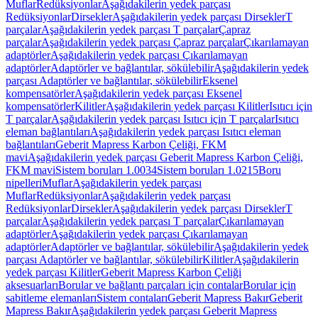
Muflar
Redüksiyonlar
Aşağıdakilerin yedek parçası
Redüksiyonlar
Dirsekler
Aşağıdakilerin yedek parçası Dirsekler
T
parçalar
Aşağıdakilerin yedek parçası T parçalar
Çapraz
parçalar
Aşağıdakilerin yedek parçası Çapraz parçalar
Çıkarılamayan
adaptörler
Aşağıdakilerin yedek parçası Çıkarılamayan
adaptörler
Adaptörler ve bağlantılar, sökülebilir
Aşağıdakilerin yedek
parçası Adaptörler ve bağlantılar, sökülebilir
Eksenel
kompensatörler
Aşağıdakilerin yedek parçası Eksenel
kompensatörler
Kilitler
Aşağıdakilerin yedek parçası Kilitler
Isıtıcı için
T parçalar
Aşağıdakilerin yedek parçası Isıtıcı için T parçalar
Isıtıcı
eleman bağlantıları
Aşağıdakilerin yedek parçası Isıtıcı eleman
bağlantıları
Geberit Mapress Karbon Çeliği, FKM
mavi
Aşağıdakilerin yedek parçası Geberit Mapress Karbon Çeliği,
FKM mavi
Sistem boruları 1.0034
Sistem boruları 1.0215
Boru
nipelleri
Muflar
Aşağıdakilerin yedek parçası
Muflar
Redüksiyonlar
Aşağıdakilerin yedek parçası
Redüksiyonlar
Dirsekler
Aşağıdakilerin yedek parçası Dirsekler
T
parçalar
Aşağıdakilerin yedek parçası T parçalar
Çıkarılamayan
adaptörler
Aşağıdakilerin yedek parçası Çıkarılamayan
adaptörler
Adaptörler ve bağlantılar, sökülebilir
Aşağıdakilerin yedek
parçası Adaptörler ve bağlantılar, sökülebilir
Kilitler
Aşağıdakilerin
yedek parçası Kilitler
Geberit Mapress Karbon Çeliği
aksesuarları
Borular ve bağlantı parçaları için contalar
Borular için
sabitleme elemanları
Sistem contaları
Geberit Mapress Bakır
Geberit
Mapress Bakır
Aşağıdakilerin yedek parçası Geberit Mapress