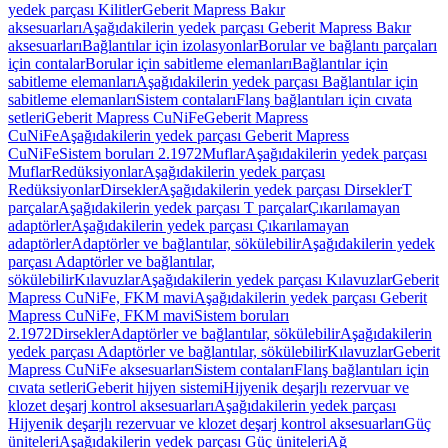
yedek parçası Kilitler
Geberit Mapress Bakır
aksesuarları
Aşağıdakilerin yedek parçası Geberit Mapress Bakır
aksesuarları
Bağlantılar için izolasyonlar
Borular ve bağlantı parçaları
için contalar
Borular için sabitleme elemanları
Bağlantılar için
sabitleme elemanları
Aşağıdakilerin yedek parçası Bağlantılar için
sabitleme elemanları
Sistem contaları
Flanş bağlantıları için cıvata
setleri
Geberit Mapress CuNiFe
Geberit Mapress
CuNiFe
Aşağıdakilerin yedek parçası Geberit Mapress
CuNiFe
Sistem boruları 2.1972
Muflar
Aşağıdakilerin yedek parçası
Muflar
Redüksiyonlar
Aşağıdakilerin yedek parçası
Redüksiyonlar
Dirsekler
Aşağıdakilerin yedek parçası Dirsekler
T
parçalar
Aşağıdakilerin yedek parçası T parçalar
Çıkarılamayan
adaptörler
Aşağıdakilerin yedek parçası Çıkarılamayan
adaptörler
Adaptörler ve bağlantılar, sökülebilir
Aşağıdakilerin yedek
parçası Adaptörler ve bağlantılar,
sökülebilir
Kılavuzlar
Aşağıdakilerin yedek parçası Kılavuzlar
Geberit
Mapress CuNiFe, FKM mavi
Aşağıdakilerin yedek parçası Geberit
Mapress CuNiFe, FKM mavi
Sistem boruları
2.1972
Dirsekler
Adaptörler ve bağlantılar, sökülebilir
Aşağıdakilerin
yedek parçası Adaptörler ve bağlantılar, sökülebilir
Kılavuzlar
Geberit
Mapress CuNiFe aksesuarları
Sistem contaları
Flanş bağlantıları için
cıvata setleri
Geberit hijyen sistemi
Hijyenik deşarjlı rezervuar ve
klozet deşarj kontrol aksesuarları
Aşağıdakilerin yedek parçası
Hijyenik deşarjlı rezervuar ve klozet deşarj kontrol aksesuarları
Güç
üniteleri
Aşağıdakilerin yedek parçası Güç üniteleri
Ağ