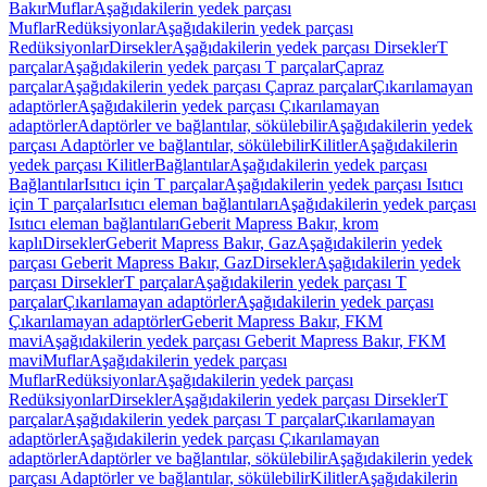
Bakır
Muflar
Aşağıdakilerin yedek parçası
Muflar
Redüksiyonlar
Aşağıdakilerin yedek parçası
Redüksiyonlar
Dirsekler
Aşağıdakilerin yedek parçası Dirsekler
T
parçalar
Aşağıdakilerin yedek parçası T parçalar
Çapraz
parçalar
Aşağıdakilerin yedek parçası Çapraz parçalar
Çıkarılamayan
adaptörler
Aşağıdakilerin yedek parçası Çıkarılamayan
adaptörler
Adaptörler ve bağlantılar, sökülebilir
Aşağıdakilerin yedek
parçası Adaptörler ve bağlantılar, sökülebilir
Kilitler
Aşağıdakilerin
yedek parçası Kilitler
Bağlantılar
Aşağıdakilerin yedek parçası
Bağlantılar
Isıtıcı için T parçalar
Aşağıdakilerin yedek parçası Isıtıcı
için T parçalar
Isıtıcı eleman bağlantıları
Aşağıdakilerin yedek parçası
Isıtıcı eleman bağlantıları
Geberit Mapress Bakır, krom
kaplı
Dirsekler
Geberit Mapress Bakır, Gaz
Aşağıdakilerin yedek
parçası Geberit Mapress Bakır, Gaz
Dirsekler
Aşağıdakilerin yedek
parçası Dirsekler
T parçalar
Aşağıdakilerin yedek parçası T
parçalar
Çıkarılamayan adaptörler
Aşağıdakilerin yedek parçası
Çıkarılamayan adaptörler
Geberit Mapress Bakır, FKM
mavi
Aşağıdakilerin yedek parçası Geberit Mapress Bakır, FKM
mavi
Muflar
Aşağıdakilerin yedek parçası
Muflar
Redüksiyonlar
Aşağıdakilerin yedek parçası
Redüksiyonlar
Dirsekler
Aşağıdakilerin yedek parçası Dirsekler
T
parçalar
Aşağıdakilerin yedek parçası T parçalar
Çıkarılamayan
adaptörler
Aşağıdakilerin yedek parçası Çıkarılamayan
adaptörler
Adaptörler ve bağlantılar, sökülebilir
Aşağıdakilerin yedek
parçası Adaptörler ve bağlantılar, sökülebilir
Kilitler
Aşağıdakilerin