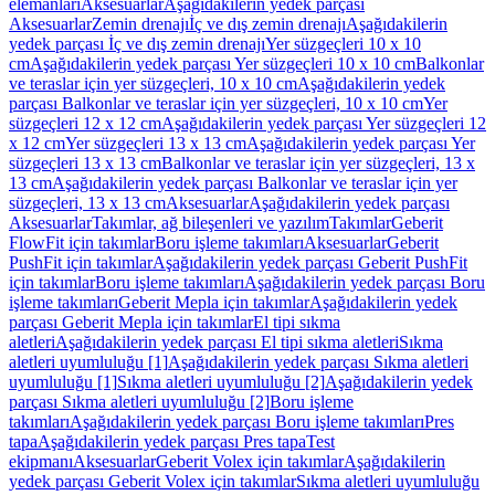
elemanları
Aksesuarlar
Aşağıdakilerin yedek parçası
Aksesuarlar
Zemin drenajı
İç ve dış zemin drenajı
Aşağıdakilerin
yedek parçası İç ve dış zemin drenajı
Yer süzgeçleri 10 x 10
cm
Aşağıdakilerin yedek parçası Yer süzgeçleri 10 x 10 cm
Balkonlar
ve teraslar için yer süzgeçleri, 10 x 10 cm
Aşağıdakilerin yedek
parçası Balkonlar ve teraslar için yer süzgeçleri, 10 x 10 cm
Yer
süzgeçleri 12 x 12 cm
Aşağıdakilerin yedek parçası Yer süzgeçleri 12
x 12 cm
Yer süzgeçleri 13 x 13 cm
Aşağıdakilerin yedek parçası Yer
süzgeçleri 13 x 13 cm
Balkonlar ve teraslar için yer süzgeçleri, 13 x
13 cm
Aşağıdakilerin yedek parçası Balkonlar ve teraslar için yer
süzgeçleri, 13 x 13 cm
Aksesuarlar
Aşağıdakilerin yedek parçası
Aksesuarlar
Takımlar, ağ bileşenleri ve yazılım
Takımlar
Geberit
FlowFit için takımlar
Boru işleme takımları
Aksesuarlar
Geberit
PushFit için takımlar
Aşağıdakilerin yedek parçası Geberit PushFit
için takımlar
Boru işleme takımları
Aşağıdakilerin yedek parçası Boru
işleme takımları
Geberit Mepla için takımlar
Aşağıdakilerin yedek
parçası Geberit Mepla için takımlar
El tipi sıkma
aletleri
Aşağıdakilerin yedek parçası El tipi sıkma aletleri
Sıkma
aletleri uyumluluğu [1]
Aşağıdakilerin yedek parçası Sıkma aletleri
uyumluluğu [1]
Sıkma aletleri uyumluluğu [2]
Aşağıdakilerin yedek
parçası Sıkma aletleri uyumluluğu [2]
Boru işleme
takımları
Aşağıdakilerin yedek parçası Boru işleme takımları
Pres
tapa
Aşağıdakilerin yedek parçası Pres tapa
Test
ekipmanı
Aksesuarlar
Geberit Volex için takımlar
Aşağıdakilerin
yedek parçası Geberit Volex için takımlar
Sıkma aletleri uyumluluğu