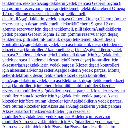
tetiklemeli, elektrikli
Aşağıdakilerin yedek parçası Geberit Sigma 8
cm gömme rezervuar için deşarj tetiklemeli, elektrikli
Geberit Omega
12 cm gömme rezervuar için deşarj tetiklemeli,
elektrikli
Aşağıdakilerin yedek parçası Geberit Omega 12 cm gömme
rezervuar için deşarj tetiklemeli, elektrikli
Geberit Sigma 12 cm
gömme rezervuar için deşarj tetiklemeli, pilli işletim
Aşağıdakilerin
yedek parçası Geberit Sigma 12 cm gömme rezervuar için deşarj
tetiklemeli, pilli işletim
Pnömatik deşarj tetiklemeli klozet deşarj
kontrolleri
Aşağıdakilerin yedek parçası Pnömatik deşarj tetiklemeli
klozet deşarj kontrolleri
2 kademeli deşarj için
Aşağıdakilerin yedek
parçası 2 kademeli deşarj için
1 kademeli deşarj için
Aşağıdakilerin
yedek parçası 1 kademeli deşarj için
Klozet deşarj kontrolleri için
aksesuarlar
Aşağıdakilerin yedek parçası Klozet deşarj kontrolleri
için aksesuarlar
Montaj setleri
Aşağıdakilerin yedek parçası Montaj
setleri
Elektronik deşarj tetiklemeli klozet deşarj kontrolleri
için
Aşağıdakilerin yedek parçası Elektronik deşarj tetiklemeli klozet
deşarj kontrolleri için
Geberit Monolith sıhhi modüller
Klozetler
rezervuar modülleri
Aşağıdakilerin yedek parçası Klozetler rezervuar
modülleri
Asma klozetler için
Aşağıdakilerin yedek parçası Asma
klozetler için
Yere oturan klozetler için
Aşağıdakilerin yedek parçası
Yere oturan klozetler için
Aksesuarlar
Aşağıdakilerin yedek parçası
Aksesuarlar
Sarf malzemesi
Bideler için rezervuar
modüller
Aşağıdakilerin yedek parçası Bideler için rezervuar
modüller
Asma ve ayaklı bideler için
Aşağıdakilerin yedek parçası
Asma ve ayaklı bideler için
Pisuvarlar
Pisuvarlar, deşarjlı işletim,