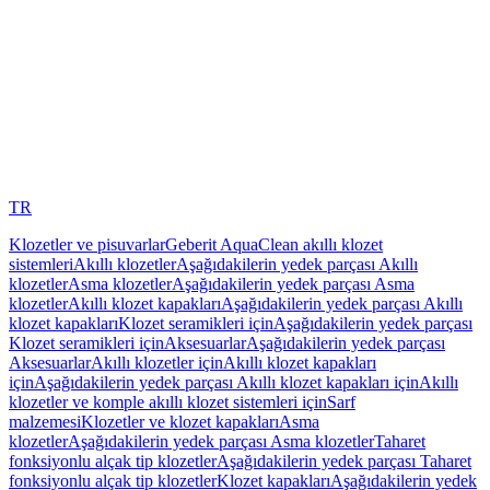
TR
Klozetler ve pisuvarlar
Geberit AquaClean akıllı klozet
sistemleri
Akıllı klozetler
Aşağıdakilerin yedek parçası Akıllı
klozetler
Asma klozetler
Aşağıdakilerin yedek parçası Asma
klozetler
Akıllı klozet kapakları
Aşağıdakilerin yedek parçası Akıllı
klozet kapakları
Klozet seramikleri için
Aşağıdakilerin yedek parçası
Klozet seramikleri için
Aksesuarlar
Aşağıdakilerin yedek parçası
Aksesuarlar
Akıllı klozetler için
Akıllı klozet kapakları
için
Aşağıdakilerin yedek parçası Akıllı klozet kapakları için
Akıllı
klozetler ve komple akıllı klozet sistemleri için
Sarf
malzemesi
Klozetler ve klozet kapakları
Asma
klozetler
Aşağıdakilerin yedek parçası Asma klozetler
Taharet
fonksiyonlu alçak tip klozetler
Aşağıdakilerin yedek parçası Taharet
fonksiyonlu alçak tip klozetler
Klozet kapakları
Aşağıdakilerin yedek