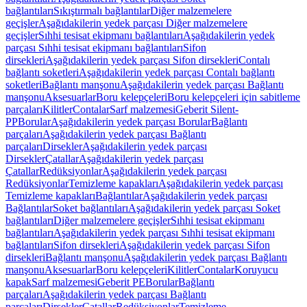
bağlantıları
Sıkıştırmalı bağlantılar
Diğer malzemelere
geçişler
Aşağıdakilerin yedek parçası Diğer malzemelere
geçişler
Sıhhi tesisat ekipmanı bağlantıları
Aşağıdakilerin yedek
parçası Sıhhi tesisat ekipmanı bağlantıları
Sifon
dirsekleri
Aşağıdakilerin yedek parçası Sifon dirsekleri
Contalı
bağlantı soketleri
Aşağıdakilerin yedek parçası Contalı bağlantı
soketleri
Bağlantı manşonu
Aşağıdakilerin yedek parçası Bağlantı
manşonu
Aksesuarlar
Boru kelepçeleri
Boru kelepçeleri için sabitleme
parçaları
Kilitler
Contalar
Sarf malzemesi
Geberit Silent-
PP
Borular
Aşağıdakilerin yedek parçası Borular
Bağlantı
parçaları
Aşağıdakilerin yedek parçası Bağlantı
parçaları
Dirsekler
Aşağıdakilerin yedek parçası
Dirsekler
Çatallar
Aşağıdakilerin yedek parçası
Çatallar
Redüksiyonlar
Aşağıdakilerin yedek parçası
Redüksiyonlar
Temizleme kapakları
Aşağıdakilerin yedek parçası
Temizleme kapakları
Bağlantılar
Aşağıdakilerin yedek parçası
Bağlantılar
Soket bağlantıları
Aşağıdakilerin yedek parçası Soket
bağlantıları
Diğer malzemelere geçişler
Sıhhi tesisat ekipmanı
bağlantıları
Aşağıdakilerin yedek parçası Sıhhi tesisat ekipmanı
bağlantıları
Sifon dirsekleri
Aşağıdakilerin yedek parçası Sifon
dirsekleri
Bağlantı manşonu
Aşağıdakilerin yedek parçası Bağlantı
manşonu
Aksesuarlar
Boru kelepçeleri
Kilitler
Contalar
Koruyucu
kapak
Sarf malzemesi
Geberit PE
Borular
Bağlantı
parçaları
Aşağıdakilerin yedek parçası Bağlantı
parçaları
Dirsekler
Çatallar
Redüksiyonlar
Temizleme