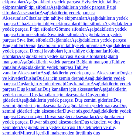
ekipmanları
Aşağıdakilerin yedek parçası Eviyeler için tahliye
ekipmanları
P tipi sifonlar
Aşağıdakilerin yedek parçası P tipi
sifonlar
Aksesuarlar
Aşağıdakilerin yedek parçası
Aksesuarlar
Cihazlar için tahliye ekipmanları
Aşağıdakilerin yedek
parçası Cihazlar için tahliye ekipmanları
P tipi sifonlar
Aşağıdakilerin
yedek parçası P tipi sifonlar
Gömme sifonlar
Aşağıdakilerin yedek
parçası Gömme sifonlar
Sıva üstü sifonlar
Aşağıdakilerin yedek
parçası Sıva üstü sifonlar
Bağlantılar
Aşağıdakilerin yedek parçası
Bağlantılar
Drenaj lavaboları için tahliye ekipmanları
Aşağıdakilerin
yedek parçası Drenaj lavaboları için tahliye ekipmanları
Koku
sifonları
Aşağıdakilerin yedek parçası Koku sifonları
Bağlantı
manşonu
Aşağıdakilerin yedek parçası Bağlantı manşonu
Tahliye
vanaları
Aşağıdakilerin yedek parçası Tahliye
vanaları
Aksesuarlar
Aşağıdakilerin yedek parçası Aksesuarlar
Duşlar
ve küvetler
Duşlar
Duşlar için zemin drenajı
Aşağıdakilerin yedek
parçası Duşlar için zemin drenajı
Duş kanalları
Aşağıdakilerin yedek
parçası Duş kanalları
Duş kanalları için aksesuarlar
Aşağıdakilerin
yedek parçası Duş kanalları için aksesuarlar
Duş zemini
giderleri
Aşağıdakilerin yedek parçası Duş zemini giderleri
Duş
zemini giderleri için aksesuarlar
Aşağıdakilerin yedek parçası Duş
zemini giderleri için aksesuarlar
Duvar süzgeci
Aşağıdakilerin yedek
parçası Duvar süzgeci
Duvar süzgeci aksesuarları
Aşağıdakilerin
yedek parçası Duvar süzgeci aksesuarları
Duş tekneleri ve duş
zeminleri
Aşağıdakilerin yedek parçası Duş tekneleri ve duş
zeminleri
Mineral içerikli malzemeden üretilmiş duş