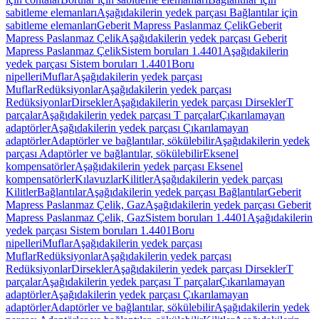
sabitleme elemanları
Aşağıdakilerin yedek parçası Bağlantılar için
sabitleme elemanları
Geberit Mapress Paslanmaz Çelik
Geberit
Mapress Paslanmaz Çelik
Aşağıdakilerin yedek parçası Geberit
Mapress Paslanmaz Çelik
Sistem boruları 1.4401
Aşağıdakilerin
yedek parçası Sistem boruları 1.4401
Boru
nipelleri
Muflar
Aşağıdakilerin yedek parçası
Muflar
Redüksiyonlar
Aşağıdakilerin yedek parçası
Redüksiyonlar
Dirsekler
Aşağıdakilerin yedek parçası Dirsekler
T
parçalar
Aşağıdakilerin yedek parçası T parçalar
Çıkarılamayan
adaptörler
Aşağıdakilerin yedek parçası Çıkarılamayan
adaptörler
Adaptörler ve bağlantılar, sökülebilir
Aşağıdakilerin yedek
parçası Adaptörler ve bağlantılar, sökülebilir
Eksenel
kompensatörler
Aşağıdakilerin yedek parçası Eksenel
kompensatörler
Kılavuzlar
Kilitler
Aşağıdakilerin yedek parçası
Kilitler
Bağlantılar
Aşağıdakilerin yedek parçası Bağlantılar
Geberit
Mapress Paslanmaz Çelik, Gaz
Aşağıdakilerin yedek parçası Geberit
Mapress Paslanmaz Çelik, Gaz
Sistem boruları 1.4401
Aşağıdakilerin
yedek parçası Sistem boruları 1.4401
Boru
nipelleri
Muflar
Aşağıdakilerin yedek parçası
Muflar
Redüksiyonlar
Aşağıdakilerin yedek parçası
Redüksiyonlar
Dirsekler
Aşağıdakilerin yedek parçası Dirsekler
T
parçalar
Aşağıdakilerin yedek parçası T parçalar
Çıkarılamayan
adaptörler
Aşağıdakilerin yedek parçası Çıkarılamayan
adaptörler
Adaptörler ve bağlantılar, sökülebilir
Aşağıdakilerin yedek