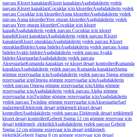
parçası Klozet kapakları
Klozet kapakları
Aşağıdakilerin yedek
parçası Klozet kapakları
Çocuklar için klozetler
Aşağıdakilerin yedek
parçası Çocuklar için klozetler
Asma klozetler
Aşağıdakilerin yedek
parçası Asma klozetler
Yere oturan klozetler
Aşağıdakilerin yedek
parçası Yere oturan klozetler
Çocuklar için klozet
kapağı
Aşağıdakilerin yedek parçası Çocuklar için klozet
kapağı
Klozet kapakları
Aşağıdakilerin yedek parçası Klozet
kapakları
Klozet oturakları
Aşağıdakilerin yedek parçası Klozet
oturakları
Bideler
Asma bideler
Aşağıdakilerin yedek parçası Asma
bideler
Ayaklı bideler
Aşağıdakilerin yedek parçası Ayaklı
bideler
Aksesuarlar
Aşağıdakilerin yedek parçası
Aksesuarlar
Kumanda kapakları ve klozet deşarj kontrolleri
Kumanda
kapakları
Aşağıdakilerin yedek parçası Kumanda kapakları
Sigma
gömme rezervuarlar için
Aşağıdakilerin yedek parçası Sigma gömme
rezervuarlar için
Omega gömme rezervuarlar için
Aşağıdakilerin
yedek parçası Omega gömme rezervuarlar için
Alpha gömme
rezervuarlar için
Aşağıdakilerin yedek parçası Alpha gömme
rezervuarlar için
Twinline gömme rezervuarlar için
Aşağıdakilerin
yedek parçası Twinline gömme rezervuarlar için
Aksesuarlar
Sarf
malzemesi
Elektronik deşarj tetiklemeli klozet deşarj
kontrolleri
Aşağıdakilerin yedek parçası Elektronik deşarj tetiklemeli
klozet deşarj kontrolleri
Geberit Sigma 12 cm gömme rezervuar için
deşarj tetiklemeli, elektrikli
Aşağıdakilerin yedek parçası Geberit
Sigma 12 cm gömme rezervuar için deşarj tetiklemeli,
elektrikli
Geberit Sigma 8 cm gömme rezervuar için deşarj