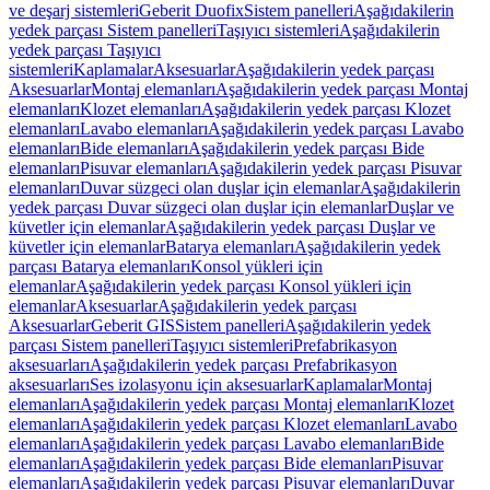
ve deşarj sistemleri
Geberit Duofix
Sistem panelleri
Aşağıdakilerin
yedek parçası Sistem panelleri
Taşıyıcı sistemleri
Aşağıdakilerin
yedek parçası Taşıyıcı
sistemleri
Kaplamalar
Aksesuarlar
Aşağıdakilerin yedek parçası
Aksesuarlar
Montaj elemanları
Aşağıdakilerin yedek parçası Montaj
elemanları
Klozet elemanları
Aşağıdakilerin yedek parçası Klozet
elemanları
Lavabo elemanları
Aşağıdakilerin yedek parçası Lavabo
elemanları
Bide elemanları
Aşağıdakilerin yedek parçası Bide
elemanları
Pisuvar elemanları
Aşağıdakilerin yedek parçası Pisuvar
elemanları
Duvar süzgeci olan duşlar için elemanlar
Aşağıdakilerin
yedek parçası Duvar süzgeci olan duşlar için elemanlar
Duşlar ve
küvetler için elemanlar
Aşağıdakilerin yedek parçası Duşlar ve
küvetler için elemanlar
Batarya elemanları
Aşağıdakilerin yedek
parçası Batarya elemanları
Konsol yükleri için
elemanlar
Aşağıdakilerin yedek parçası Konsol yükleri için
elemanlar
Aksesuarlar
Aşağıdakilerin yedek parçası
Aksesuarlar
Geberit GIS
Sistem panelleri
Aşağıdakilerin yedek
parçası Sistem panelleri
Taşıyıcı sistemleri
Prefabrikasyon
aksesuarları
Aşağıdakilerin yedek parçası Prefabrikasyon
aksesuarları
Ses izolasyonu için aksesuarlar
Kaplamalar
Montaj
elemanları
Aşağıdakilerin yedek parçası Montaj elemanları
Klozet
elemanları
Aşağıdakilerin yedek parçası Klozet elemanları
Lavabo
elemanları
Aşağıdakilerin yedek parçası Lavabo elemanları
Bide
elemanları
Aşağıdakilerin yedek parçası Bide elemanları
Pisuvar
elemanları
Aşağıdakilerin yedek parçası Pisuvar elemanları
Duvar