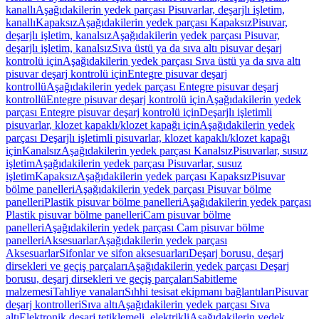
kanallı
Aşağıdakilerin yedek parçası Pisuvarlar, deşarjlı işletim,
kanallı
Kapaksız
Aşağıdakilerin yedek parçası Kapaksız
Pisuvar,
deşarjlı işletim, kanalsız
Aşağıdakilerin yedek parçası Pisuvar,
deşarjlı işletim, kanalsız
Sıva üstü ya da sıva altı pisuvar deşarj
kontrolü için
Aşağıdakilerin yedek parçası Sıva üstü ya da sıva altı
pisuvar deşarj kontrolü için
Entegre pisuvar deşarj
kontrollü
Aşağıdakilerin yedek parçası Entegre pisuvar deşarj
kontrollü
Entegre pisuvar deşarj kontrolü için
Aşağıdakilerin yedek
parçası Entegre pisuvar deşarj kontrolü için
Deşarjlı işletimli
pisuvarlar, klozet kapaklı/klozet kapağı için
Aşağıdakilerin yedek
parçası Deşarjlı işletimli pisuvarlar, klozet kapaklı/klozet kapağı
için
Kanalsız
Aşağıdakilerin yedek parçası Kanalsız
Pisuvarlar, susuz
işletim
Aşağıdakilerin yedek parçası Pisuvarlar, susuz
işletim
Kapaksız
Aşağıdakilerin yedek parçası Kapaksız
Pisuvar
bölme panelleri
Aşağıdakilerin yedek parçası Pisuvar bölme
panelleri
Plastik pisuvar bölme panelleri
Aşağıdakilerin yedek parçası
Plastik pisuvar bölme panelleri
Cam pisuvar bölme
panelleri
Aşağıdakilerin yedek parçası Cam pisuvar bölme
panelleri
Aksesuarlar
Aşağıdakilerin yedek parçası
Aksesuarlar
Sifonlar ve sifon aksesuarları
Deşarj borusu, deşarj
dirsekleri ve geçiş parçaları
Aşağıdakilerin yedek parçası Deşarj
borusu, deşarj dirsekleri ve geçiş parçaları
Sabitleme
malzemesi
Tahliye vanaları
Sıhhi tesisat ekipmanı bağlantıları
Pisuvar
deşarj kontrolleri
Sıva altı
Aşağıdakilerin yedek parçası Sıva
altı
Elektronik deşarj tetiklemeli, elektrikli
Aşağıdakilerin yedek