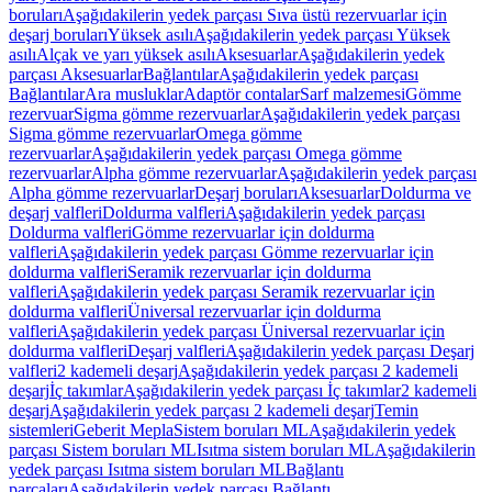
boruları
Aşağıdakilerin yedek parçası Sıva üstü rezervuarlar için
deşarj boruları
Yüksek asılı
Aşağıdakilerin yedek parçası Yüksek
asılı
Alçak ve yarı yüksek asılı
Aksesuarlar
Aşağıdakilerin yedek
parçası Aksesuarlar
Bağlantılar
Aşağıdakilerin yedek parçası
Bağlantılar
Ara musluklar
Adaptör contalar
Sarf malzemesi
Gömme
rezervuar
Sigma gömme rezervuarlar
Aşağıdakilerin yedek parçası
Sigma gömme rezervuarlar
Omega gömme
rezervuarlar
Aşağıdakilerin yedek parçası Omega gömme
rezervuarlar
Alpha gömme rezervuarlar
Aşağıdakilerin yedek parçası
Alpha gömme rezervuarlar
Deşarj boruları
Aksesuarlar
Doldurma ve
deşarj valfleri
Doldurma valfleri
Aşağıdakilerin yedek parçası
Doldurma valfleri
Gömme rezervuarlar için doldurma
valfleri
Aşağıdakilerin yedek parçası Gömme rezervuarlar için
doldurma valfleri
Seramik rezervuarlar için doldurma
valfleri
Aşağıdakilerin yedek parçası Seramik rezervuarlar için
doldurma valfleri
Üniversal rezervuarlar için doldurma
valfleri
Aşağıdakilerin yedek parçası Üniversal rezervuarlar için
doldurma valfleri
Deşarj valfleri
Aşağıdakilerin yedek parçası Deşarj
valfleri
2 kademeli deşarj
Aşağıdakilerin yedek parçası 2 kademeli
deşarj
İç takımlar
Aşağıdakilerin yedek parçası İç takımlar
2 kademeli
deşarj
Aşağıdakilerin yedek parçası 2 kademeli deşarj
Temin
sistemleri
Geberit Mepla
Sistem boruları ML
Aşağıdakilerin yedek
parçası Sistem boruları ML
Isıtma sistem boruları ML
Aşağıdakilerin
yedek parçası Isıtma sistem boruları ML
Bağlantı
parçaları
Aşağıdakilerin yedek parçası Bağlantı