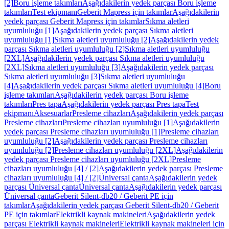
[2]
Boru işleme takımları
Aşağıdakilerin yedek parçası Boru işleme
takımları
Test ekipmanı
Geberit Mapress için takımlar
Aşağıdakilerin
yedek parçası Geberit Mapress için takımlar
Sıkma aletleri
uyumluluğu [1]
Aşağıdakilerin yedek parçası Sıkma aletleri
uyumluluğu [1]
Sıkma aletleri uyumluluğu [2]
Aşağıdakilerin yedek
parçası Sıkma aletleri uyumluluğu [2]
Sıkma aletleri uyumluluğu
[2XL]
Aşağıdakilerin yedek parçası Sıkma aletleri uyumluluğu
[2XL]
Sıkma aletleri uyumluluğu [3]
Aşağıdakilerin yedek parçası
Sıkma aletleri uyumluluğu [3]
Sıkma aletleri uyumluluğu
[4]
Aşağıdakilerin yedek parçası Sıkma aletleri uyumluluğu [4]
Boru
işleme takımları
Aşağıdakilerin yedek parçası Boru işleme
takımları
Pres tapa
Aşağıdakilerin yedek parçası Pres tapa
Test
ekipmanı
Aksesuarlar
Presleme cihazları
Aşağıdakilerin yedek parçası
Presleme cihazları
Presleme cihazları uyumluluğu [1]
Aşağıdakilerin
yedek parçası Presleme cihazları uyumluluğu [1]
Presleme cihazları
uyumluluğu [2]
Aşağıdakilerin yedek parçası Presleme cihazları
uyumluluğu [2]
Presleme cihazları uyumluluğu [2XL]
Aşağıdakilerin
yedek parçası Presleme cihazları uyumluluğu [2XL]
Presleme
cihazları uyumluluğu [4] / [2]
Aşağıdakilerin yedek parçası Presleme
cihazları uyumluluğu [4] / [2]
Üniversal çanta
Aşağıdakilerin yedek
parçası Üniversal çanta
Üniversal çanta
Aşağıdakilerin yedek parçası
Üniversal çanta
Geberit Silent-db20 / Geberit PE için
takımlar
Aşağıdakilerin yedek parçası Geberit Silent-db20 / Geberit
PE için takımlar
Elektrikli kaynak makineleri
Aşağıdakilerin yedek
parçası Elektrikli kaynak makineleri
Elektrikli kaynak makineleri için