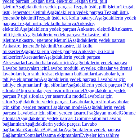
yedek parçası Tezgah üstü, elektrikli
Tezgah üstü, pilli
işletim
Aşağıdakilerin yedek parçası Tezgah üstü, pilli işletim
Tezgah
üstü, jeneratör işletimli
Aşağıdakilerin yedek parçası Tezgah üstü,
jeneratör işletimli
Tezgah üstü, tek kollu batarya
Aşağıdakilerin yedek
parçası Tezgah üstü, tek kollu batarya
Ankastre,
elektrikli
Aşağıdakilerin yedek parçası Ankastre, elektrikli
Ankastre,
pilli işletim
Aşağıdakilerin yedek parçası Ankastre, pilli
işletim
Ankastre, jeneratör işletimli
Aşağıdakilerin yedek parçası
Ankastre, jeneratör işletimli
Ankastre, iki kollu
mikserler
Aşağıdakilerin yedek parçası Ankastre, iki kollu
mikserler
Aksesuarlar
Aşağıdakilerin yedek parçası
Aksesuarlar
Lavabo bataryaları için
Aşağıdakilerin yedek parçası
Lavabo bataryaları için
Lavabo modülü, evyeler, cihazlar ve drenaj
lavaboları için sıhhi tesisat ekipmanı bağlantıları
Lavabolar için
tahliye ekipmanları
Aşağıdakilerin yedek parçası Lavabolar için
tahliye ekipmanları
P tipi sifonlar
Aşağıdakilerin yedek parçası P tipi
sifonlar
P tipi sifonlar, yer tasarruflu model
Aşağıdakilerin yedek
parçası P tipi sifonlar, yer tasarruflu model
Lavabolar için
sifon
Aşağıdakilerin yedek parçası Lavabolar için sifon
Lavabolar
için sifon, yerden tasarruf sağlayan model
Aşağıdakilerin yedek
parçası Lavabolar için sifon, yerden tasarruf sağlayan model
Gömme
sifonlar
Aşağıdakilerin yedek parçası Gömme sifonlar
Lavabo
bağlantıları
Aşağıdakilerin yedek parçası Lavabo
bağlantıları
Kapaklar
Bağlantılar
Aşağıdakilerin yedek parçası
Bağlantılar
Contalar
Uzatma ekipmanları
Eviyeler için tahliye