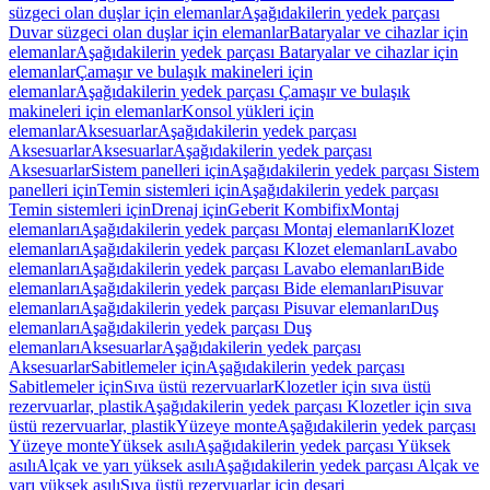
süzgeci olan duşlar için elemanlar
Aşağıdakilerin yedek parçası
Duvar süzgeci olan duşlar için elemanlar
Bataryalar ve cihazlar için
elemanlar
Aşağıdakilerin yedek parçası Bataryalar ve cihazlar için
elemanlar
Çamaşır ve bulaşık makineleri için
elemanlar
Aşağıdakilerin yedek parçası Çamaşır ve bulaşık
makineleri için elemanlar
Konsol yükleri için
elemanlar
Aksesuarlar
Aşağıdakilerin yedek parçası
Aksesuarlar
Aksesuarlar
Aşağıdakilerin yedek parçası
Aksesuarlar
Sistem panelleri için
Aşağıdakilerin yedek parçası Sistem
panelleri için
Temin sistemleri için
Aşağıdakilerin yedek parçası
Temin sistemleri için
Drenaj için
Geberit Kombifix
Montaj
elemanları
Aşağıdakilerin yedek parçası Montaj elemanları
Klozet
elemanları
Aşağıdakilerin yedek parçası Klozet elemanları
Lavabo
elemanları
Aşağıdakilerin yedek parçası Lavabo elemanları
Bide
elemanları
Aşağıdakilerin yedek parçası Bide elemanları
Pisuvar
elemanları
Aşağıdakilerin yedek parçası Pisuvar elemanları
Duş
elemanları
Aşağıdakilerin yedek parçası Duş
elemanları
Aksesuarlar
Aşağıdakilerin yedek parçası
Aksesuarlar
Sabitlemeler için
Aşağıdakilerin yedek parçası
Sabitlemeler için
Sıva üstü rezervuarlar
Klozetler için sıva üstü
rezervuarlar, plastik
Aşağıdakilerin yedek parçası Klozetler için sıva
üstü rezervuarlar, plastik
Yüzeye monte
Aşağıdakilerin yedek parçası
Yüzeye monte
Yüksek asılı
Aşağıdakilerin yedek parçası Yüksek
asılı
Alçak ve yarı yüksek asılı
Aşağıdakilerin yedek parçası Alçak ve
yarı yüksek asılı
Sıva üstü rezervuarlar için deşarj