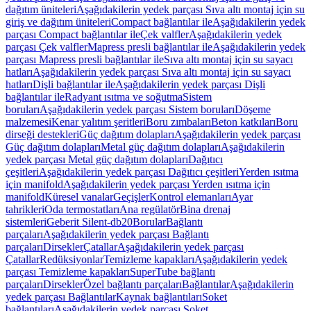
dağıtım üniteleri
Aşağıdakilerin yedek parçası Sıva altı montaj için su
giriş ve dağıtım üniteleri
Compact bağlantılar ile
Aşağıdakilerin yedek
parçası Compact bağlantılar ile
Çek valfler
Aşağıdakilerin yedek
parçası Çek valfler
Mapress presli bağlantılar ile
Aşağıdakilerin yedek
parçası Mapress presli bağlantılar ile
Sıva altı montaj için su sayacı
hatları
Aşağıdakilerin yedek parçası Sıva altı montaj için su sayacı
hatları
Dişli bağlantılar ile
Aşağıdakilerin yedek parçası Dişli
bağlantılar ile
Radyant ısıtma ve soğutma
Sistem
boruları
Aşağıdakilerin yedek parçası Sistem boruları
Döşeme
malzemesi
Kenar yalıtım şeritleri
Boru zımbaları
Beton katkıları
Boru
dirseği destekleri
Güç dağıtım dolapları
Aşağıdakilerin yedek parçası
Güç dağıtım dolapları
Metal güç dağıtım dolapları
Aşağıdakilerin
yedek parçası Metal güç dağıtım dolapları
Dağıtıcı
çeşitleri
Aşağıdakilerin yedek parçası Dağıtıcı çeşitleri
Yerden ısıtma
için manifold
Aşağıdakilerin yedek parçası Yerden ısıtma için
manifold
Küresel vanalar
Geçişler
Kontrol elemanları
Ayar
tahrikleri
Oda termostatları
Ana regülatör
Bina drenaj
sistemleri
Geberit Silent-db20
Borular
Bağlantı
parçaları
Aşağıdakilerin yedek parçası Bağlantı
parçaları
Dirsekler
Çatallar
Aşağıdakilerin yedek parçası
Çatallar
Redüksiyonlar
Temizleme kapakları
Aşağıdakilerin yedek
parçası Temizleme kapakları
SuperTube bağlantı
parçaları
Dirsekler
Özel bağlantı parçaları
Bağlantılar
Aşağıdakilerin
yedek parçası Bağlantılar
Kaynak bağlantıları
Soket
bağlantıları
Aşağıdakilerin yedek parçası Soket