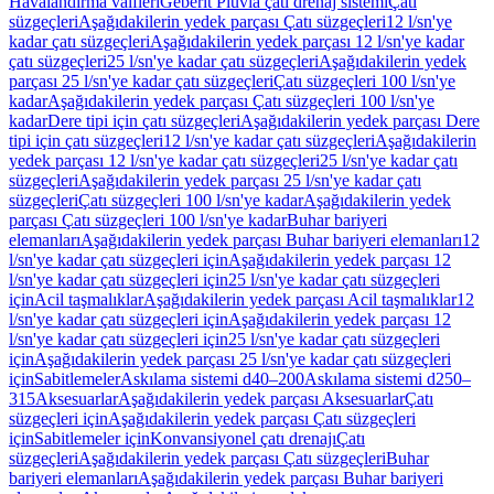
Havalandırma valfleri
Geberit Pluvia çatı drenaj sistemi
Çatı
süzgeçleri
Aşağıdakilerin yedek parçası Çatı süzgeçleri
12 l/sn'ye
kadar çatı süzgeçleri
Aşağıdakilerin yedek parçası 12 l/sn'ye kadar
çatı süzgeçleri
25 l/sn'ye kadar çatı süzgeçleri
Aşağıdakilerin yedek
parçası 25 l/sn'ye kadar çatı süzgeçleri
Çatı süzgeçleri 100 l/sn'ye
kadar
Aşağıdakilerin yedek parçası Çatı süzgeçleri 100 l/sn'ye
kadar
Dere tipi için çatı süzgeçleri
Aşağıdakilerin yedek parçası Dere
tipi için çatı süzgeçleri
12 l/sn'ye kadar çatı süzgeçleri
Aşağıdakilerin
yedek parçası 12 l/sn'ye kadar çatı süzgeçleri
25 l/sn'ye kadar çatı
süzgeçleri
Aşağıdakilerin yedek parçası 25 l/sn'ye kadar çatı
süzgeçleri
Çatı süzgeçleri 100 l/sn'ye kadar
Aşağıdakilerin yedek
parçası Çatı süzgeçleri 100 l/sn'ye kadar
Buhar bariyeri
elemanları
Aşağıdakilerin yedek parçası Buhar bariyeri elemanları
12
l/sn'ye kadar çatı süzgeçleri için
Aşağıdakilerin yedek parçası 12
l/sn'ye kadar çatı süzgeçleri için
25 l/sn'ye kadar çatı süzgeçleri
için
Acil taşmalıklar
Aşağıdakilerin yedek parçası Acil taşmalıklar
12
l/sn'ye kadar çatı süzgeçleri için
Aşağıdakilerin yedek parçası 12
l/sn'ye kadar çatı süzgeçleri için
25 l/sn'ye kadar çatı süzgeçleri
için
Aşağıdakilerin yedek parçası 25 l/sn'ye kadar çatı süzgeçleri
için
Sabitlemeler
Askılama sistemi d40–200
Askılama sistemi d250–
315
Aksesuarlar
Aşağıdakilerin yedek parçası Aksesuarlar
Çatı
süzgeçleri için
Aşağıdakilerin yedek parçası Çatı süzgeçleri
için
Sabitlemeler için
Konvansiyonel çatı drenajı
Çatı
süzgeçleri
Aşağıdakilerin yedek parçası Çatı süzgeçleri
Buhar
bariyeri elemanları
Aşağıdakilerin yedek parçası Buhar bariyeri