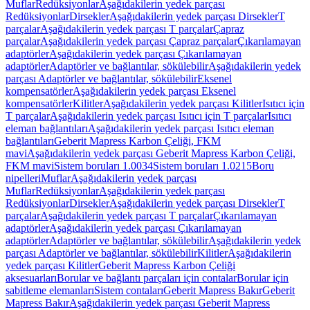
Muflar
Redüksiyonlar
Aşağıdakilerin yedek parçası
Redüksiyonlar
Dirsekler
Aşağıdakilerin yedek parçası Dirsekler
T
parçalar
Aşağıdakilerin yedek parçası T parçalar
Çapraz
parçalar
Aşağıdakilerin yedek parçası Çapraz parçalar
Çıkarılamayan
adaptörler
Aşağıdakilerin yedek parçası Çıkarılamayan
adaptörler
Adaptörler ve bağlantılar, sökülebilir
Aşağıdakilerin yedek
parçası Adaptörler ve bağlantılar, sökülebilir
Eksenel
kompensatörler
Aşağıdakilerin yedek parçası Eksenel
kompensatörler
Kilitler
Aşağıdakilerin yedek parçası Kilitler
Isıtıcı için
T parçalar
Aşağıdakilerin yedek parçası Isıtıcı için T parçalar
Isıtıcı
eleman bağlantıları
Aşağıdakilerin yedek parçası Isıtıcı eleman
bağlantıları
Geberit Mapress Karbon Çeliği, FKM
mavi
Aşağıdakilerin yedek parçası Geberit Mapress Karbon Çeliği,
FKM mavi
Sistem boruları 1.0034
Sistem boruları 1.0215
Boru
nipelleri
Muflar
Aşağıdakilerin yedek parçası
Muflar
Redüksiyonlar
Aşağıdakilerin yedek parçası
Redüksiyonlar
Dirsekler
Aşağıdakilerin yedek parçası Dirsekler
T
parçalar
Aşağıdakilerin yedek parçası T parçalar
Çıkarılamayan
adaptörler
Aşağıdakilerin yedek parçası Çıkarılamayan
adaptörler
Adaptörler ve bağlantılar, sökülebilir
Aşağıdakilerin yedek
parçası Adaptörler ve bağlantılar, sökülebilir
Kilitler
Aşağıdakilerin
yedek parçası Kilitler
Geberit Mapress Karbon Çeliği
aksesuarları
Borular ve bağlantı parçaları için contalar
Borular için
sabitleme elemanları
Sistem contaları
Geberit Mapress Bakır
Geberit
Mapress Bakır
Aşağıdakilerin yedek parçası Geberit Mapress