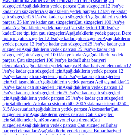
Havalandırma valfleri
Geberit Pluvia çatı drenaj sistemi
Çatı
süzgeçleri
Aşağıdakilerin yedek parçası Çatı süzgeçleri
12 l/sn'ye
kadar çatı süzgeçleri
Aşağıdakilerin yedek parçası 12 l/sn'ye kadar
çatı süzgeçleri
25 l/sn'ye kadar çatı süzgeçleri
Aşağıdakilerin yedek
parçası 25 l/sn'ye kadar çatı süzgeçleri
Çatı süzgeçleri 100 l/sn'ye
kadar
Aşağıdakilerin yedek parçası Çatı süzgeçleri 100 l/sn'ye
kadar
Dere tipi için çatı süzgeçleri
Aşağıdakilerin yedek parçası Dere
tipi için çatı süzgeçleri
12 l/sn'ye kadar çatı süzgeçleri
Aşağıdakilerin
yedek parçası 12 l/sn'ye kadar çatı süzgeçleri
25 l/sn'ye kadar çatı
süzgeçleri
Aşağıdakilerin yedek parçası 25 l/sn'ye kadar çatı
süzgeçleri
Çatı süzgeçleri 100 l/sn'ye kadar
Aşağıdakilerin yedek
parçası Çatı süzgeçleri 100 l/sn'ye kadar
Buhar bariyeri
elemanları
Aşağıdakilerin yedek parçası Buhar bariyeri elemanları
12
l/sn'ye kadar çatı süzgeçleri için
Aşağıdakilerin yedek parçası 12
l/sn'ye kadar çatı süzgeçleri için
25 l/sn'ye kadar çatı süzgeçleri
için
Acil taşmalıklar
Aşağıdakilerin yedek parçası Acil taşmalıklar
12
l/sn'ye kadar çatı süzgeçleri için
Aşağıdakilerin yedek parçası 12
l/sn'ye kadar çatı süzgeçleri için
25 l/sn'ye kadar çatı süzgeçleri
için
Aşağıdakilerin yedek parçası 25 l/sn'ye kadar çatı süzgeçleri
için
Sabitlemeler
Askılama sistemi d40–200
Askılama sistemi d250–
315
Aksesuarlar
Aşağıdakilerin yedek parçası Aksesuarlar
Çatı
süzgeçleri için
Aşağıdakilerin yedek parçası Çatı süzgeçleri
için
Sabitlemeler için
Konvansiyonel çatı drenajı
Çatı
süzgeçleri
Aşağıdakilerin yedek parçası Çatı süzgeçleri
Buhar
bariyeri elemanları
Aşağıdakilerin yedek parçası Buhar bariyeri