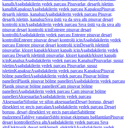
kanallı
Aşağıdakilerin yedek parçası Pisuvarlar, deşarjlı işletim,
kanallı
Kapaksız
Aşağıdakilerin yedek parçası Kapaksız
Pisuvar,
deşarjlı işletim, kanalsız
Aşağıdakilerin yedek parçası Pisuvar,
deşarjlı işletim, kanalsız
Sıva üstü ya da sıva altı pisuvar deşarj
kontrolü için
Aşağıdakilerin yedek parçası Sıva üstü ya da sıva altı
pisuvar deşarj kontrolü için
Entegre pisuvar deşarj
kontrollü
Aşağıdakilerin yedek parçası Entegre pisuvar deşarj
kontrollü
Entegre pisuvar deşarj kontrolü için
Aşağıdakilerin yedek
parçası Entegre pisuvar deşarj kontrolü için
Deşarjlı işletimli
pisuvarlar, klozet kapaklı/klozet kapağı için
Aşağıdakilerin yedek
parçası Deşarjlı işletimli pisuvarlar, klozet kapaklı/klozet kapağı
için
Kanalsız
Aşağıdakilerin yedek parçası Kanalsız
Pisuvarlar, susuz
işletim
Aşağıdakilerin yedek parçası Pisuvarlar, susuz
işletim
Kapaksız
Aşağıdakilerin yedek parçası Kapaksız
Pisuvar
bölme panelleri
Aşağıdakilerin yedek parçası Pisuvar bölme
panelleri
Plastik pisuvar bölme panelleri
Aşağıdakilerin yedek parçası
Plastik pisuvar bölme panelleri
Cam pisuvar bölme
panelleri
Aşağıdakilerin yedek parçası Cam pisuvar bölme
panelleri
Aksesuarlar
Aşağıdakilerin yedek parçası
Aksesuarlar
Sifonlar ve sifon aksesuarları
Deşarj borusu, deşarj
dirsekleri ve geçiş parçaları
Aşağıdakilerin yedek parçası Deşarj
borusu, deşarj dirsekleri ve geçiş parçaları
Sabitleme
malzemesi
Tahliye vanaları
Sıhhi tesisat ekipmanı bağlantıları
Pisuvar
deşarj kontrolleri
Sıva altı
Aşağıdakilerin yedek parçası Sıva
altı
Elektronik deşarj tetiklemeli, elektrikli
Aşağıdakilerin yedek