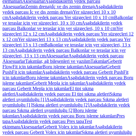
elemanları
Aksesuarlar
Aşağıdakilerin yedek parçası
Aksesuarlar
Zemin drenajı
İç ve dış zemin drenajı
Aşağıdakilerin
yedek parçası İç ve dış zemin drenajı
Yer süzgeçleri 10 x 10
cm
Aşağıdakilerin yedek parçası Yer süzgeçleri 10 x 10 cm
Balkonlar
ve teraslar için yer süzgeçleri, 10 x 10 cm
Aşağıdakilerin yedek
parçası Balkonlar ve teraslar için yer süzgeçleri, 10 x 10 cm
Yer
süzgeçleri 12 x 12 cm
Aşağıdakilerin yedek parçası Yer süzgeçleri 12
x 12 cm
Yer süzgeçleri 13 x 13 cm
Aşağıdakilerin yedek parçası Yer
süzgeçleri 13 x 13 cm
Balkonlar ve teraslar için yer süzgeçleri, 13 x
13 cm
Aşağıdakilerin yedek parçası Balkonlar ve teraslar için yer
süzgeçleri, 13 x 13 cm
Aksesuarlar
Aşağıdakilerin yedek parçası
Aksesuarlar
Takımlar, ağ bileşenleri ve yazılım
Takımlar
Geberit
FlowFit için takımlar
Boru işleme takımları
Aksesuarlar
Geberit
PushFit için takımlar
Aşağıdakilerin yedek parçası Geberit PushFit
için takımlar
Boru işleme takımları
Aşağıdakilerin yedek parçası Boru
işleme takımları
Geberit Mepla için takımlar
Aşağıdakilerin yedek
parçası Geberit Mepla için takımlar
El tipi sıkma
aletleri
Aşağıdakilerin yedek parçası El tipi sıkma aletleri
Sıkma
aletleri uyumluluğu [1]
Aşağıdakilerin yedek parçası Sıkma aletleri
uyumluluğu [1]
Sıkma aletleri uyumluluğu [2]
Aşağıdakilerin yedek
parçası Sıkma aletleri uyumluluğu [2]
Boru işleme
takımları
Aşağıdakilerin yedek parçası Boru işleme takımları
Pres
tapa
Aşağıdakilerin yedek parçası Pres tapa
Test
ekipmanı
Aksesuarlar
Geberit Volex için takımlar
Aşağıdakilerin
yedek parçası Geberit Volex için takımlar
Sıkma aletleri uyumluluğu