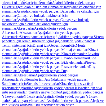
süzgeci olan duşlar için elemanlar
Aşağıdakilerin yedek parçası
Duvar süzgeci olan duşlar için elemanlar
Bataryalar ve cihazlar için
elemanlar
Aşağıdakilerin yedek parçası Bataryalar ve cihazlar için
elemanlar
Çamaşır ve bulaşık makineleri için
elemanlar
Aşağıdakilerin yedek parçası Çamaşır ve bulaşık
makineleri için elemanlar
Konsol yükleri için
elemanlar
Aksesuarlar
Aşağıdakilerin yedek parçası
Aksesuarlar
Aksesuarlar
Aşağıdakilerin yedek parçası
Aksesuarlar
Sistem panelleri için
Aşağıdakilerin yedek parçası Sistem
panelleri için
Temin sistemleri için
Aşağıdakilerin yedek parçası
Temin sistemleri için
Drenaj için
Geberit Kombifix
Montaj
elemanları
Aşağıdakilerin yedek parçası Montaj elemanları
Klozet
elemanları
Aşağıdakilerin yedek parçası Klozet elemanları
Lavabo
elemanları
Aşağıdakilerin yedek parçası Lavabo elemanları
Bide
elemanları
Aşağıdakilerin yedek parçası Bide elemanları
Pisuvar
elemanları
Aşağıdakilerin yedek parçası Pisuvar elemanları
Duş
elemanları
Aşağıdakilerin yedek parçası Duş
elemanları
Aksesuarlar
Aşağıdakilerin yedek parçası
Aksesuarlar
Sabitlemeler için
Aşağıdakilerin yedek parçası
Sabitlemeler için
Sıva üstü rezervuarlar
Klozetler için sıva üstü
rezervuarlar, plastik
Aşağıdakilerin yedek parçası Klozetler için sıva
üstü rezervuarlar, plastik
Yüzeye monte
Aşağıdakilerin yedek parçası
Yüzeye monte
Yüksek asılı
Aşağıdakilerin yedek parçası Yüksek
asılı
Alçak ve yarı yüksek asılı
Aşağıdakilerin yedek parçası Alçak ve
yarı yüksek asılı
Sıva üstü rezervuarlar için deşarj