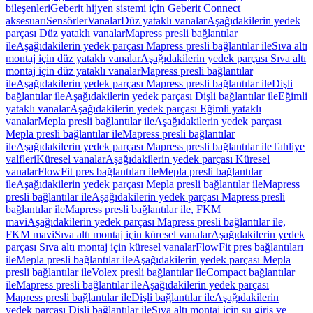
bileşenleri
Geberit hijyen sistemi için Geberit Connect
aksesuarı
Sensörler
Vanalar
Düz yataklı vanalar
Aşağıdakilerin yedek
parçası Düz yataklı vanalar
Mapress presli bağlantılar
ile
Aşağıdakilerin yedek parçası Mapress presli bağlantılar ile
Sıva altı
montaj için düz yataklı vanalar
Aşağıdakilerin yedek parçası Sıva altı
montaj için düz yataklı vanalar
Mapress presli bağlantılar
ile
Aşağıdakilerin yedek parçası Mapress presli bağlantılar ile
Dişli
bağlantılar ile
Aşağıdakilerin yedek parçası Dişli bağlantılar ile
Eğimli
yataklı vanalar
Aşağıdakilerin yedek parçası Eğimli yataklı
vanalar
Mepla presli bağlantılar ile
Aşağıdakilerin yedek parçası
Mepla presli bağlantılar ile
Mapress presli bağlantılar
ile
Aşağıdakilerin yedek parçası Mapress presli bağlantılar ile
Tahliye
valfleri
Küresel vanalar
Aşağıdakilerin yedek parçası Küresel
vanalar
FlowFit pres bağlantıları ile
Mepla presli bağlantılar
ile
Aşağıdakilerin yedek parçası Mepla presli bağlantılar ile
Mapress
presli bağlantılar ile
Aşağıdakilerin yedek parçası Mapress presli
bağlantılar ile
Mapress presli bağlantılar ile, FKM
mavi
Aşağıdakilerin yedek parçası Mapress presli bağlantılar ile,
FKM mavi
Sıva altı montaj için küresel vanalar
Aşağıdakilerin yedek
parçası Sıva altı montaj için küresel vanalar
FlowFit pres bağlantıları
ile
Mepla presli bağlantılar ile
Aşağıdakilerin yedek parçası Mepla
presli bağlantılar ile
Volex presli bağlantılar ile
Compact bağlantılar
ile
Mapress presli bağlantılar ile
Aşağıdakilerin yedek parçası
Mapress presli bağlantılar ile
Dişli bağlantılar ile
Aşağıdakilerin
yedek parçası Dişli bağlantılar ile
Sıva altı montaj için su giriş ve