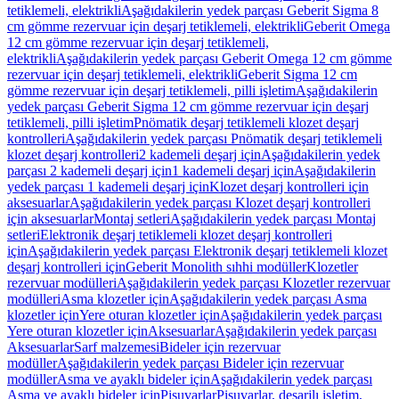
tetiklemeli, elektrikli
Aşağıdakilerin yedek parçası Geberit Sigma 8
cm gömme rezervuar için deşarj tetiklemeli, elektrikli
Geberit Omega
12 cm gömme rezervuar için deşarj tetiklemeli,
elektrikli
Aşağıdakilerin yedek parçası Geberit Omega 12 cm gömme
rezervuar için deşarj tetiklemeli, elektrikli
Geberit Sigma 12 cm
gömme rezervuar için deşarj tetiklemeli, pilli işletim
Aşağıdakilerin
yedek parçası Geberit Sigma 12 cm gömme rezervuar için deşarj
tetiklemeli, pilli işletim
Pnömatik deşarj tetiklemeli klozet deşarj
kontrolleri
Aşağıdakilerin yedek parçası Pnömatik deşarj tetiklemeli
klozet deşarj kontrolleri
2 kademeli deşarj için
Aşağıdakilerin yedek
parçası 2 kademeli deşarj için
1 kademeli deşarj için
Aşağıdakilerin
yedek parçası 1 kademeli deşarj için
Klozet deşarj kontrolleri için
aksesuarlar
Aşağıdakilerin yedek parçası Klozet deşarj kontrolleri
için aksesuarlar
Montaj setleri
Aşağıdakilerin yedek parçası Montaj
setleri
Elektronik deşarj tetiklemeli klozet deşarj kontrolleri
için
Aşağıdakilerin yedek parçası Elektronik deşarj tetiklemeli klozet
deşarj kontrolleri için
Geberit Monolith sıhhi modüller
Klozetler
rezervuar modülleri
Aşağıdakilerin yedek parçası Klozetler rezervuar
modülleri
Asma klozetler için
Aşağıdakilerin yedek parçası Asma
klozetler için
Yere oturan klozetler için
Aşağıdakilerin yedek parçası
Yere oturan klozetler için
Aksesuarlar
Aşağıdakilerin yedek parçası
Aksesuarlar
Sarf malzemesi
Bideler için rezervuar
modüller
Aşağıdakilerin yedek parçası Bideler için rezervuar
modüller
Asma ve ayaklı bideler için
Aşağıdakilerin yedek parçası
Asma ve ayaklı bideler için
Pisuvarlar
Pisuvarlar, deşarjlı işletim,