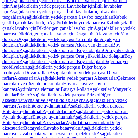
için
Aşağıdakilerin yedek parçası Küçük lavabolar için
Lavabolar
için
Aşağıdakilerin yedek parçası Lavabolar için
İkili lavabolar
için
Aşağıdakilerin yedek parçası İkili lavabolar için
Lavabo
tezgahları
Aşağıdakilerin yedek parçası Lavabo tezgahları
Kabuk
şekilli çanak lavabo için
Aşağıdakilerin yedek parçası Kabuk şekilli
çanak lavabo için
Dikdörtgen çanak lavabo için
Aşağıdakilerin yedek
parçası Dikdörtgen çanak lavabo için
Tezgah üstü lavabo için
Yan
dolaplar
Aşağıdakilerin yedek parçası Yan dolaplar
Alçak yan
dolaplar
Aşağıdakilerin yedek parçası Alçak yan dolaplar
Boy
dolapları
Aşağıdakilerin yedek parçası Boy dolapları
Orta yükseklikte
dolaplar
Aşağıdakilerin yedek parçası Orta yükseklikte dolaplar
Boy
dolapları
Aşağıdakilerin yedek parçası Boy dolapları
Diğer banyo
mobilyaları
Aşağıdakilerin yedek parçası Diğer banyo
mobilyaları
Duvar rafları
Aşağıdakilerin yedek parçası Duvar
rafları
Aksesuarlar
Aşağıdakilerin yedek parçası Aksesuarlar
Çekmece
parçaları ve düzenleme kutuları
Havlu askısı ve havlu
kancası
Aydınlatma elemanları
Batarya kolları
Ayak setleri
Manyetik
tahtalar
Prizler
Aşağıdakilerin yedek parçası Prizler
Diğer
aksesuarlar
Aynalar ve aynalı dolaplar
Ayna
Aşağıdakilerin yedek
parçası Ayna
Entegre aydınlatmalı
Aşağıdakilerin yedek parçası
Entegre aydınlatmalı
Aynalı dolaplar
Aşağıdakilerin yedek parçası
Aynalı dolaplar
Entegre aydınlatmalı
Aşağıdakilerin yedek parçası
Entegre aydınlatmalı
Aksesuarlar
Aydınlatma elemanları
Diğer
aksesuarlar
Bataryalar
Lavabo bataryaları
Aşağıdakilerin yedek
parçası Lavabo bataryaları
Tezgah üstü, elektrikli
Aşağıdakilerin