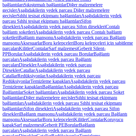
bağlantıları
Sıkıştırmalı bağlantılar
Diğer malzemelere
geçişler
Aşağıdakilerin yedek parçası Diğer malzemelere
geçişler
Sıhhi tesisat ekipmanı bağlantıları
Aşağıdakilerin yedek
parçası Sıhhi tesisat ekipmanı bağlantıları
Sifon
dirsekleri
Aşağıdakilerin yedek parçası Sifon dirsekleri
Contalı
bağlantı soketleri
Aşağıdakilerin yedek parçası Contalı bağlantı
soketleri
Bağlantı manşonu
Aşağıdakilerin yedek parçası Bağlantı
manşonu
Aksesuarlar
Boru kelepçeleri
Boru kelepçeleri için sabitleme
parçaları
Kilitler
Contalar
Sarf malzemesi
Geberit Silent-
PP
Borular
Aşağıdakilerin yedek parçası Borular
Bağlantı
parçaları
Aşağıdakilerin yedek parçası Bağlantı
parçaları
Dirsekler
Aşağıdakilerin yedek parçası
Dirsekler
Çatallar
Aşağıdakilerin yedek parçası
Çatallar
Redüksiyonlar
Aşağıdakilerin yedek parçası
Redüksiyonlar
Temizleme kapakları
Aşağıdakilerin yedek parçası
Temizleme kapakları
Bağlantılar
Aşağıdakilerin yedek parçası
Bağlantılar
Soket bağlantıları
Aşağıdakilerin yedek parçası Soket
bağlantıları
Diğer malzemelere geçişler
Sıhhi tesisat ekipmanı
bağlantıları
Aşağıdakilerin yedek parçası Sıhhi tesisat ekipmanı
bağlantıları
Sifon dirsekleri
Aşağıdakilerin yedek parçası Sifon
dirsekleri
Bağlantı manşonu
Aşağıdakilerin yedek parçası Bağlantı
manşonu
Aksesuarlar
Boru kelepçeleri
Kilitler
Contalar
Koruyucu
kapak
Sarf malzemesi
Geberit PE
Borular
Bağlantı
parçaları
Aşağıdakilerin yedek parçası Bağlantı
parçaları
Dirsekler
Çatallar
Redüksiyonlar
Temizleme