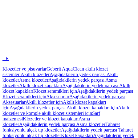
TR
Klozetler ve pisuvarlar
Geberit AquaClean akıllı klozet
sistemleri
Akıllı klozetler
Aşağıdakilerin yedek parçası Akıllı
klozetler
Asma klozetler
Aşağıdakilerin yedek parçası Asma
klozetler
Akıllı klozet kapakları
Aşağıdakilerin yedek parçası Akıllı
klozet kapakları
Klozet seramikleri için
Aşağıdakilerin yedek parçası
Klozet seramikleri için
Aksesuarlar
Aşağıdakilerin yedek parçası
Aksesuarlar
Akıllı klozetler için
Akıllı klozet kapakları
için
Aşağıdakilerin yedek parçası Akıllı klozet kapakları için
Akıllı
klozetler ve komple akıllı klozet sistemleri için
Sarf
malzemesi
Klozetler ve klozet kapakları
Asma
klozetler
Aşağıdakilerin yedek parçası Asma klozetler
Taharet
fonksiyonlu alçak tip klozetler
Aşağıdakilerin yedek parçası Taharet
fonksiyonlu alçak tip klozetler
Klozet kapakları
Aşağıdakilerin yedek