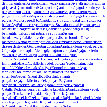
dağıtım üniteleri
Aşağıdakilerin yedek parçası Sıva altı montaj için su
giriş ve dağıtım üniteleri
Compact bağlantılar ile
Aşağıdakilerin yedek
parçası Compact bağlantılar ile
Çek valfler
Aşağıdakilerin yedek
parçası Çek valfler
Mapress presli bağlantılar ile
Aşağıdakilerin yedek
parçası Mapress presli bağlantılar ile
Sıva altı montaj için su sayacı
hatları
Aşağıdakilerin yedek parçası Sıva altı montaj için su sayacı
hatları
Dişli bağlantılar ile
Aşağıdakilerin yedek parçası Dişli
bağlantılar ile
Radyant ısıtma ve soğutma
Sistem
boruları
Aşağıdakilerin yedek parçası Sistem boruları
Döşeme
malzemesi
Kenar yalıtım şeritleri
Boru zımbaları
Beton katkıları
Boru
dirseği destekleri
Güç dağıtım dolapları
Aşağıdakilerin yedek parçası
Güç dağıtım dolapları
Metal güç dağıtım dolapları
Aşağıdakilerin
yedek parçası Metal güç dağıtım dolapları
Dağıtıcı
çeşitleri
Aşağıdakilerin yedek parçası Dağıtıcı çeşitleri
Yerden ısıtma
için manifold
Aşağıdakilerin yedek parçası Yerden ısıtma için
manifold
Küresel vanalar
Geçişler
Kontrol elemanları
Ayar
tahrikleri
Oda termostatları
Ana regülatör
Bina drenaj
sistemleri
Geberit Silent-db20
Borular
Bağlantı
parçaları
Aşağıdakilerin yedek parçası Bağlantı
parçaları
Dirsekler
Çatallar
Aşağıdakilerin yedek parçası
Çatallar
Redüksiyonlar
Temizleme kapakları
Aşağıdakilerin yedek
parçası Temizleme kapakları
SuperTube bağlantı
parçaları
Dirsekler
Özel bağlantı parçaları
Bağlantılar
Aşağıdakilerin
yedek parçası Bağlantılar
Kaynak bağlantıları
Soket
bağlantıları
Aşağıdakilerin yedek parçası Soket