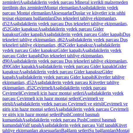
zeminleri
Aşağıdakilerin yedek parçası Mineral içerikli malzemeden
üretilmiş duş zeminleri
Montaj elemanları
Aşağıdakilerin yedek
parçası Montaj elemanları
Aksesuarlar
Duşlar ve küvetler için sıhhi
tesisat ekipmanı bağlantıları
Duş tekneleri tahliye ekipmanları,
d52
Aşağıdakilerin yedek parçası Duş tekneleri tahliye ekipmanları,
d52
Gider kapaksız
Aşağıdakilerin yedek parçası Gider
kapaksız
Gider kapağı
Aşağıdakilerin yedek parçası Gider kapağı
Duş
tekneleri tahliye ekipmanları, d62
Aşağıdakilerin yedek parçası Duş
tekneleri tahliye ekipmanları, d62
Gider kapaksız
Aşağıdakilerin
yedek parçası Gider kapaksız
Gider kapağı
Aşağıdakilerin yedek
parçası Gider kapağı
Duş tekneleri tahliye ekipmanları,
d90
Aşağıdakilerin yedek parçası Duş tekneleri tahliye ekipmanları,
d90
Gider kapaklı
Aşağıdakilerin yedek parçası Gider kapaklı
Gider
kapaksız
Aşağıdakilerin yedek parçası Gider kapaksız
Gider
kapağı
Aşağıdakilerin yedek parçası Gider kapağı
Küvetler tahliye
ekipmanları, d52
Aşağıdakilerin yedek parçası Küvetler tahliye
ekipmanları, d52
Çevirmeli
Aşağıdakilerin yedek parçası
Çevirmeli
Çevirmeli için hazır montaj setleri
Aşağıdakilerin yedek
parçası Çevirmeli için hazır montaj setleri
Çevirmeli ve
girişli
Aşağıdakilerin yedek parçası Çevirmeli ve girişli
Çevirmeli ve
giriş için hazır montaj setleri
Aşağıdakilerin yedek parçası Çevirmeli
ve giriş için hazır montaj setleri
PushControl basmalı
kumandalı
Aşağıdakilerin yedek parçası PushControl basmalı
kumandalı
Valf tapalı
Aşağıdakilerin yedek parçası Valf tapalı
Küvet
tahliye ekipmanları aksesuarları
Bağlantı setleri
Su bağlantıları
Montaj