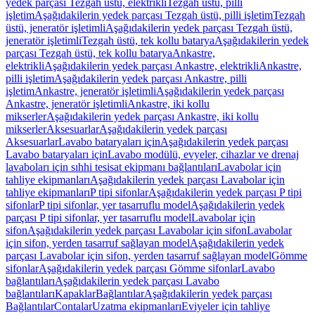
yedek parçası Tezgah üstü, elektrikli
Tezgah üstü, pilli
işletim
Aşağıdakilerin yedek parçası Tezgah üstü, pilli işletim
Tezgah
üstü, jeneratör işletimli
Aşağıdakilerin yedek parçası Tezgah üstü,
jeneratör işletimli
Tezgah üstü, tek kollu batarya
Aşağıdakilerin yedek
parçası Tezgah üstü, tek kollu batarya
Ankastre,
elektrikli
Aşağıdakilerin yedek parçası Ankastre, elektrikli
Ankastre,
pilli işletim
Aşağıdakilerin yedek parçası Ankastre, pilli
işletim
Ankastre, jeneratör işletimli
Aşağıdakilerin yedek parçası
Ankastre, jeneratör işletimli
Ankastre, iki kollu
mikserler
Aşağıdakilerin yedek parçası Ankastre, iki kollu
mikserler
Aksesuarlar
Aşağıdakilerin yedek parçası
Aksesuarlar
Lavabo bataryaları için
Aşağıdakilerin yedek parçası
Lavabo bataryaları için
Lavabo modülü, evyeler, cihazlar ve drenaj
lavaboları için sıhhi tesisat ekipmanı bağlantıları
Lavabolar için
tahliye ekipmanları
Aşağıdakilerin yedek parçası Lavabolar için
tahliye ekipmanları
P tipi sifonlar
Aşağıdakilerin yedek parçası P tipi
sifonlar
P tipi sifonlar, yer tasarruflu model
Aşağıdakilerin yedek
parçası P tipi sifonlar, yer tasarruflu model
Lavabolar için
sifon
Aşağıdakilerin yedek parçası Lavabolar için sifon
Lavabolar
için sifon, yerden tasarruf sağlayan model
Aşağıdakilerin yedek
parçası Lavabolar için sifon, yerden tasarruf sağlayan model
Gömme
sifonlar
Aşağıdakilerin yedek parçası Gömme sifonlar
Lavabo
bağlantıları
Aşağıdakilerin yedek parçası Lavabo
bağlantıları
Kapaklar
Bağlantılar
Aşağıdakilerin yedek parçası
Bağlantılar
Contalar
Uzatma ekipmanları
Eviyeler için tahliye