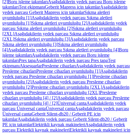
[2]
Boru işleme takımları
Aşağıdakilerin yedek parçası Boru işleme
takımları
Test ekipmanı
Geberit Mapress için takımlar
Aşağıdakilerin
yedek parçası Geberit Mapress için takımlar
Sıkma aletleri
uyumluluğu [1]
Aşağıdakilerin yedek parçası Sıkma aletleri
uyumluluğu [1]
Sıkma aletleri uyumluluğu [2]
Aşağıdakilerin yedek
parçası Sıkma aletleri uyumluluğu [2]
Sıkma aletleri uyumluluğu
[2XL]
Aşağıdakilerin yedek parçası Sıkma aletleri uyumluluğu
[2XL]
Sıkma aletleri uyumluluğu [3]
Aşağıdakilerin yedek parçası
Sıkma aletleri uyumluluğu [3]
Sıkma aletleri uyumluluğu
[4]
Aşağıdakilerin yedek parçası Sıkma aletleri uyumluluğu [4]
Boru
işleme takımları
Aşağıdakilerin yedek parçası Boru işleme
takımları
Pres tapa
Aşağıdakilerin yedek parçası Pres tapa
Test
ekipmanı
Aksesuarlar
Presleme cihazları
Aşağıdakilerin yedek parçası
Presleme cihazları
Presleme cihazları uyumluluğu [1]
Aşağıdakilerin
yedek parçası Presleme cihazları uyumluluğu [1]
Presleme cihazları
uyumluluğu [2]
Aşağıdakilerin yedek parçası Presleme cihazları
uyumluluğu [2]
Presleme cihazları uyumluluğu [2XL]
Aşağıdakilerin
yedek parçası Presleme cihazları uyumluluğu [2XL]
Presleme
cihazları uyumluluğu [4] / [2]
Aşağıdakilerin yedek parçası Presleme
cihazları uyumluluğu [4] / [2]
Üniversal çanta
Aşağıdakilerin yedek
parçası Üniversal çanta
Üniversal çanta
Aşağıdakilerin yedek parçası
Üniversal çanta
Geberit Silent-db20 / Geberit PE için
takımlar
Aşağıdakilerin yedek parçası Geberit Silent-db20 / Geberit
PE için takımlar
Elektrikli kaynak makineleri
Aşağıdakilerin yedek
parçası Elektrikli kaynak makineleri
Elektrikli kaynak makineleri için