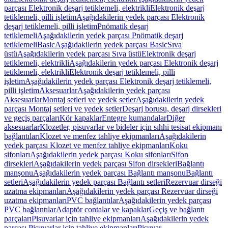
parçası Elektronik deşarj tetiklemeli, elektrikli
Elektronik deşarj
tetiklemeli, pilli işletim
Aşağıdakilerin yedek parçası Elektronik
deşarj tetiklemeli, pilli işletim
Pnömatik deşarj
tetiklemeli
Aşağıdakilerin yedek parçası Pnömatik deşarj
tetiklemeli
Basic
Aşağıdakilerin yedek parçası Basic
Sıva
üstü
Aşağıdakilerin yedek parçası Sıva üstü
Elektronik deşarj
tetiklemeli, elektrikli
Aşağıdakilerin yedek parçası Elektronik deşarj
tetiklemeli, elektrikli
Elektronik deşarj tetiklemeli, pilli
işletim
Aşağıdakilerin yedek parçası Elektronik deşarj tetiklemeli,
pilli işletim
Aksesuarlar
Aşağıdakilerin yedek parçası
Aksesuarlar
Montaj setleri ve yedek setler
Aşağıdakilerin yedek
parçası Montaj setleri ve yedek setler
Deşarj borusu, deşarj dirsekleri
ve geçiş parçaları
Kör kapaklar
Entegre kumandalar
Diğer
aksesuarlar
Klozetler, pisuvarlar ve bideler için sıhhi tesisat ekipmanı
bağlantıları
Klozet ve menfez tahliye ekipmanları
Aşağıdakilerin
yedek parçası Klozet ve menfez tahliye ekipmanları
Koku
sifonları
Aşağıdakilerin yedek parçası Koku sifonları
Sifon
dirsekleri
Aşağıdakilerin yedek parçası Sifon dirsekleri
Bağlantı
manşonu
Aşağıdakilerin yedek parçası Bağlantı manşonu
Bağlantı
setleri
Aşağıdakilerin yedek parçası Bağlantı setleri
Rezervuar dirseği
uzatma ekipmanları
Aşağıdakilerin yedek parçası Rezervuar dirseği
uzatma ekipmanları
PVC bağlantılar
Aşağıdakilerin yedek parçası
PVC bağlantılar
Adaptör contalar ve kapaklar
Geçiş ve bağlantı
parçaları
Pisuvarlar için tahliye ekipmanları
Aşağıdakilerin yedek
parçası Pisuvarlar için tahliye ekipmanları
Pisuvar