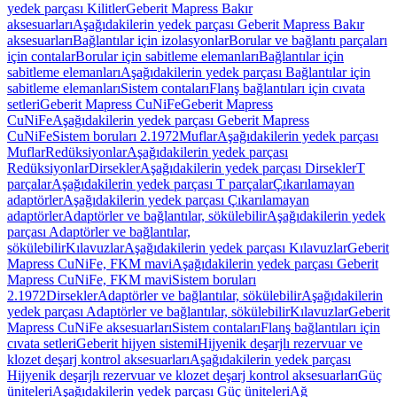
yedek parçası Kilitler
Geberit Mapress Bakır
aksesuarları
Aşağıdakilerin yedek parçası Geberit Mapress Bakır
aksesuarları
Bağlantılar için izolasyonlar
Borular ve bağlantı parçaları
için contalar
Borular için sabitleme elemanları
Bağlantılar için
sabitleme elemanları
Aşağıdakilerin yedek parçası Bağlantılar için
sabitleme elemanları
Sistem contaları
Flanş bağlantıları için cıvata
setleri
Geberit Mapress CuNiFe
Geberit Mapress
CuNiFe
Aşağıdakilerin yedek parçası Geberit Mapress
CuNiFe
Sistem boruları 2.1972
Muflar
Aşağıdakilerin yedek parçası
Muflar
Redüksiyonlar
Aşağıdakilerin yedek parçası
Redüksiyonlar
Dirsekler
Aşağıdakilerin yedek parçası Dirsekler
T
parçalar
Aşağıdakilerin yedek parçası T parçalar
Çıkarılamayan
adaptörler
Aşağıdakilerin yedek parçası Çıkarılamayan
adaptörler
Adaptörler ve bağlantılar, sökülebilir
Aşağıdakilerin yedek
parçası Adaptörler ve bağlantılar,
sökülebilir
Kılavuzlar
Aşağıdakilerin yedek parçası Kılavuzlar
Geberit
Mapress CuNiFe, FKM mavi
Aşağıdakilerin yedek parçası Geberit
Mapress CuNiFe, FKM mavi
Sistem boruları
2.1972
Dirsekler
Adaptörler ve bağlantılar, sökülebilir
Aşağıdakilerin
yedek parçası Adaptörler ve bağlantılar, sökülebilir
Kılavuzlar
Geberit
Mapress CuNiFe aksesuarları
Sistem contaları
Flanş bağlantıları için
cıvata setleri
Geberit hijyen sistemi
Hijyenik deşarjlı rezervuar ve
klozet deşarj kontrol aksesuarları
Aşağıdakilerin yedek parçası
Hijyenik deşarjlı rezervuar ve klozet deşarj kontrol aksesuarları
Güç
üniteleri
Aşağıdakilerin yedek parçası Güç üniteleri
Ağ