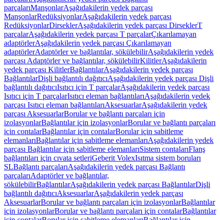
parçaları
Manşonlar
Aşağıdakilerin yedek parçası
Manşonlar
Redüksiyonlar
Aşağıdakilerin yedek parçası
Redüksiyonlar
Dirsekler
Aşağıdakilerin yedek parçası Dirsekler
T
parçalar
Aşağıdakilerin yedek parçası T parçalar
Çıkarılamayan
adaptörler
Aşağıdakilerin yedek parçası Çıkarılamayan
adaptörler
Adaptörler ve bağlantılar, sökülebilir
Aşağıdakilerin yedek
parçası Adaptörler ve bağlantılar, sökülebilir
Kilitler
Aşağıdakilerin
yedek parçası Kilitler
Bağlantılar
Aşağıdakilerin yedek parçası
Bağlantılar
Dişli bağlantılı dağıtıcı
Aşağıdakilerin yedek parçası Dişli
bağlantılı dağıtıcı
Isıtıcı için T parçalar
Aşağıdakilerin yedek parçası
Isıtıcı için T parçalar
Isıtıcı eleman bağlantıları
Aşağıdakilerin yedek
parçası Isıtıcı eleman bağlantıları
Aksesuarlar
Aşağıdakilerin yedek
parçası Aksesuarlar
Borular ve bağlantı parçaları için
izolasyonlar
Bağlantılar için izolasyonlar
Borular ve bağlantı parçaları
için contalar
Bağlantılar için contalar
Borular için sabitleme
elemanları
Bağlantılar için sabitleme elemanları
Aşağıdakilerin yedek
parçası Bağlantılar için sabitleme elemanları
Sistem contaları
Flanş
bağlantıları için cıvata setleri
Geberit Volex
Isıtma sistem boruları
SL
Bağlantı parçaları
Aşağıdakilerin yedek parçası Bağlantı
parçaları
Adaptörler ve bağlantılar,
sökülebilir
Bağlantılar
Aşağıdakilerin yedek parçası Bağlantılar
Dişli
bağlantılı dağıtıcı
Aksesuarlar
Aşağıdakilerin yedek parçası
Aksesuarlar
Borular ve bağlantı parçaları için izolasyonlar
Bağlantılar
için izolasyonlar
Borular ve bağlantı parçaları için contalar
Bağlantılar
için contalar
Borular için sabitleme elemanları
Bağlantılar için