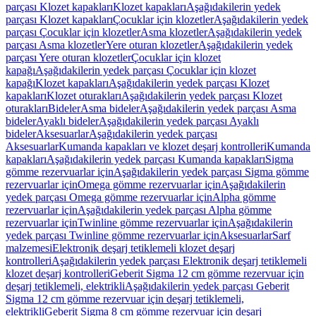
parçası Klozet kapakları
Klozet kapakları
Aşağıdakilerin yedek
parçası Klozet kapakları
Çocuklar için klozetler
Aşağıdakilerin yedek
parçası Çocuklar için klozetler
Asma klozetler
Aşağıdakilerin yedek
parçası Asma klozetler
Yere oturan klozetler
Aşağıdakilerin yedek
parçası Yere oturan klozetler
Çocuklar için klozet
kapağı
Aşağıdakilerin yedek parçası Çocuklar için klozet
kapağı
Klozet kapakları
Aşağıdakilerin yedek parçası Klozet
kapakları
Klozet oturakları
Aşağıdakilerin yedek parçası Klozet
oturakları
Bideler
Asma bideler
Aşağıdakilerin yedek parçası Asma
bideler
Ayaklı bideler
Aşağıdakilerin yedek parçası Ayaklı
bideler
Aksesuarlar
Aşağıdakilerin yedek parçası
Aksesuarlar
Kumanda kapakları ve klozet deşarj kontrolleri
Kumanda
kapakları
Aşağıdakilerin yedek parçası Kumanda kapakları
Sigma
gömme rezervuarlar için
Aşağıdakilerin yedek parçası Sigma gömme
rezervuarlar için
Omega gömme rezervuarlar için
Aşağıdakilerin
yedek parçası Omega gömme rezervuarlar için
Alpha gömme
rezervuarlar için
Aşağıdakilerin yedek parçası Alpha gömme
rezervuarlar için
Twinline gömme rezervuarlar için
Aşağıdakilerin
yedek parçası Twinline gömme rezervuarlar için
Aksesuarlar
Sarf
malzemesi
Elektronik deşarj tetiklemeli klozet deşarj
kontrolleri
Aşağıdakilerin yedek parçası Elektronik deşarj tetiklemeli
klozet deşarj kontrolleri
Geberit Sigma 12 cm gömme rezervuar için
deşarj tetiklemeli, elektrikli
Aşağıdakilerin yedek parçası Geberit
Sigma 12 cm gömme rezervuar için deşarj tetiklemeli,
elektrikli
Geberit Sigma 8 cm gömme rezervuar için deşarj