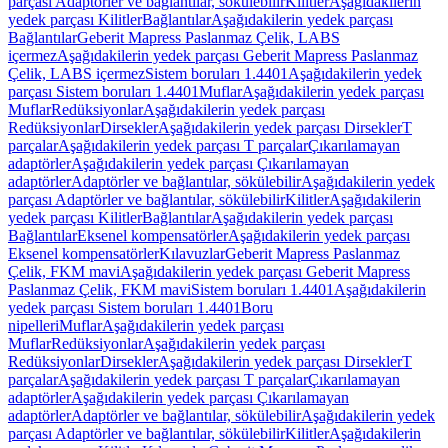
parçası Adaptörler ve bağlantılar, sökülebilir
Kilitler
Aşağıdakilerin
yedek parçası Kilitler
Bağlantılar
Aşağıdakilerin yedek parçası
Bağlantılar
Geberit Mapress Paslanmaz Çelik, LABS
içermez
Aşağıdakilerin yedek parçası Geberit Mapress Paslanmaz
Çelik, LABS içermez
Sistem boruları 1.4401
Aşağıdakilerin yedek
parçası Sistem boruları 1.4401
Muflar
Aşağıdakilerin yedek parçası
Muflar
Redüksiyonlar
Aşağıdakilerin yedek parçası
Redüksiyonlar
Dirsekler
Aşağıdakilerin yedek parçası Dirsekler
T
parçalar
Aşağıdakilerin yedek parçası T parçalar
Çıkarılamayan
adaptörler
Aşağıdakilerin yedek parçası Çıkarılamayan
adaptörler
Adaptörler ve bağlantılar, sökülebilir
Aşağıdakilerin yedek
parçası Adaptörler ve bağlantılar, sökülebilir
Kilitler
Aşağıdakilerin
yedek parçası Kilitler
Bağlantılar
Aşağıdakilerin yedek parçası
Bağlantılar
Eksenel kompensatörler
Aşağıdakilerin yedek parçası
Eksenel kompensatörler
Kılavuzlar
Geberit Mapress Paslanmaz
Çelik, FKM mavi
Aşağıdakilerin yedek parçası Geberit Mapress
Paslanmaz Çelik, FKM mavi
Sistem boruları 1.4401
Aşağıdakilerin
yedek parçası Sistem boruları 1.4401
Boru
nipelleri
Muflar
Aşağıdakilerin yedek parçası
Muflar
Redüksiyonlar
Aşağıdakilerin yedek parçası
Redüksiyonlar
Dirsekler
Aşağıdakilerin yedek parçası Dirsekler
T
parçalar
Aşağıdakilerin yedek parçası T parçalar
Çıkarılamayan
adaptörler
Aşağıdakilerin yedek parçası Çıkarılamayan
adaptörler
Adaptörler ve bağlantılar, sökülebilir
Aşağıdakilerin yedek
parçası Adaptörler ve bağlantılar, sökülebilir
Kilitler
Aşağıdakilerin