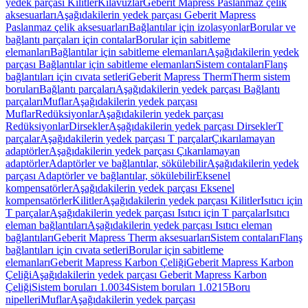
yedek parçası Kilitler
Kılavuzlar
Geberit Mapress Paslanmaz çelik
aksesuarları
Aşağıdakilerin yedek parçası Geberit Mapress
Paslanmaz çelik aksesuarları
Bağlantılar için izolasyonlar
Borular ve
bağlantı parçaları için contalar
Borular için sabitleme
elemanları
Bağlantılar için sabitleme elemanları
Aşağıdakilerin yedek
parçası Bağlantılar için sabitleme elemanları
Sistem contaları
Flanş
bağlantıları için cıvata setleri
Geberit Mapress Therm
Therm sistem
boruları
Bağlantı parçaları
Aşağıdakilerin yedek parçası Bağlantı
parçaları
Muflar
Aşağıdakilerin yedek parçası
Muflar
Redüksiyonlar
Aşağıdakilerin yedek parçası
Redüksiyonlar
Dirsekler
Aşağıdakilerin yedek parçası Dirsekler
T
parçalar
Aşağıdakilerin yedek parçası T parçalar
Çıkarılamayan
adaptörler
Aşağıdakilerin yedek parçası Çıkarılamayan
adaptörler
Adaptörler ve bağlantılar, sökülebilir
Aşağıdakilerin yedek
parçası Adaptörler ve bağlantılar, sökülebilir
Eksenel
kompensatörler
Aşağıdakilerin yedek parçası Eksenel
kompensatörler
Kilitler
Aşağıdakilerin yedek parçası Kilitler
Isıtıcı için
T parçalar
Aşağıdakilerin yedek parçası Isıtıcı için T parçalar
Isıtıcı
eleman bağlantıları
Aşağıdakilerin yedek parçası Isıtıcı eleman
bağlantıları
Geberit Mapress Therm aksesuarları
Sistem contaları
Flanş
bağlantıları için cıvata setleri
Borular için sabitleme
elemanları
Geberit Mapress Karbon Çeliği
Geberit Mapress Karbon
Çeliği
Aşağıdakilerin yedek parçası Geberit Mapress Karbon
Çeliği
Sistem boruları 1.0034
Sistem boruları 1.0215
Boru
nipelleri
Muflar
Aşağıdakilerin yedek parçası