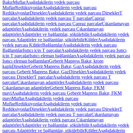
Bakır
Muflar
Aşağıdakilerin yedek parçası
Muflar
Redüksiyonlar
Aşağıdakilerin yedek parçası
Redüksiyonlar
Dirsekler
Aşağıdakilerin yedek parçası Dirsekler
T
parçalar
Aşağıdakilerin yedek parçası T parçalar
Çapraz
parçalar
Aşağıdakilerin yedek parçası Çapraz parçalar
Çıkarılamayan
adaptörler
Aşağıdakilerin yedek parçası Çıkarılamayan
adaptörler
Adaptörler ve bağlantılar, sökülebilir
Aşağıdakilerin yedek
parçası Adaptörler ve bağlantılar, sökülebilir
Kilitler
Aşağıdakilerin
yedek parçası Kilitler
Bağlantılar
Aşağıdakilerin yedek parçası
Bağlantılar
Isıtıcı için T parçalar
Aşağıdakilerin yedek parçası Isıtıcı
için T parçalar
Isıtıcı eleman bağlantıları
Aşağıdakilerin yedek parçası
Isıtıcı eleman bağlantıları
Geberit Mapress Bakır, krom
kaplı
Dirsekler
Geberit Mapress Bakır, Gaz
Aşağıdakilerin yedek
parçası Geberit Mapress Bakır, Gaz
Dirsekler
Aşağıdakilerin yedek
parçası Dirsekler
T parçalar
Aşağıdakilerin yedek parçası T
parçalar
Çıkarılamayan adaptörler
Aşağıdakilerin yedek parçası
Çıkarılamayan adaptörler
Geberit Mapress Bakır, FKM
mavi
Aşağıdakilerin yedek parçası Geberit Mapress Bakır, FKM
mavi
Muflar
Aşağıdakilerin yedek parçası
Muflar
Redüksiyonlar
Aşağıdakilerin yedek parçası
Redüksiyonlar
Dirsekler
Aşağıdakilerin yedek parçası Dirsekler
T
parçalar
Aşağıdakilerin yedek parçası T parçalar
Çıkarılamayan
adaptörler
Aşağıdakilerin yedek parçası Çıkarılamayan
adaptörler
Adaptörler ve bağlantılar, sökülebilir
Aşağıdakilerin yedek
parçası Adaptörler ve bağlantılar, sökülebilir
Kilitler
Aşağıdakilerin