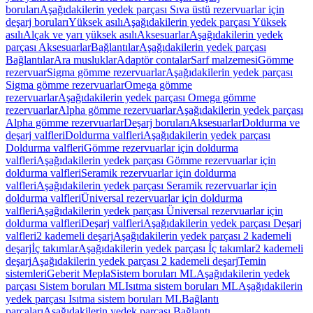
boruları
Aşağıdakilerin yedek parçası Sıva üstü rezervuarlar için
deşarj boruları
Yüksek asılı
Aşağıdakilerin yedek parçası Yüksek
asılı
Alçak ve yarı yüksek asılı
Aksesuarlar
Aşağıdakilerin yedek
parçası Aksesuarlar
Bağlantılar
Aşağıdakilerin yedek parçası
Bağlantılar
Ara musluklar
Adaptör contalar
Sarf malzemesi
Gömme
rezervuar
Sigma gömme rezervuarlar
Aşağıdakilerin yedek parçası
Sigma gömme rezervuarlar
Omega gömme
rezervuarlar
Aşağıdakilerin yedek parçası Omega gömme
rezervuarlar
Alpha gömme rezervuarlar
Aşağıdakilerin yedek parçası
Alpha gömme rezervuarlar
Deşarj boruları
Aksesuarlar
Doldurma ve
deşarj valfleri
Doldurma valfleri
Aşağıdakilerin yedek parçası
Doldurma valfleri
Gömme rezervuarlar için doldurma
valfleri
Aşağıdakilerin yedek parçası Gömme rezervuarlar için
doldurma valfleri
Seramik rezervuarlar için doldurma
valfleri
Aşağıdakilerin yedek parçası Seramik rezervuarlar için
doldurma valfleri
Üniversal rezervuarlar için doldurma
valfleri
Aşağıdakilerin yedek parçası Üniversal rezervuarlar için
doldurma valfleri
Deşarj valfleri
Aşağıdakilerin yedek parçası Deşarj
valfleri
2 kademeli deşarj
Aşağıdakilerin yedek parçası 2 kademeli
deşarj
İç takımlar
Aşağıdakilerin yedek parçası İç takımlar
2 kademeli
deşarj
Aşağıdakilerin yedek parçası 2 kademeli deşarj
Temin
sistemleri
Geberit Mepla
Sistem boruları ML
Aşağıdakilerin yedek
parçası Sistem boruları ML
Isıtma sistem boruları ML
Aşağıdakilerin
yedek parçası Isıtma sistem boruları ML
Bağlantı
parçaları
Aşağıdakilerin yedek parçası Bağlantı