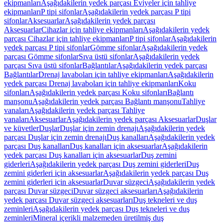
ekipmanları
Aşağıdakilerin yedek parçası Eviyeler için tahliye
ekipmanları
P tipi sifonlar
Aşağıdakilerin yedek parçası P tipi
sifonlar
Aksesuarlar
Aşağıdakilerin yedek parçası
Aksesuarlar
Cihazlar için tahliye ekipmanları
Aşağıdakilerin yedek
parçası Cihazlar için tahliye ekipmanları
P tipi sifonlar
Aşağıdakilerin
yedek parçası P tipi sifonlar
Gömme sifonlar
Aşağıdakilerin yedek
parçası Gömme sifonlar
Sıva üstü sifonlar
Aşağıdakilerin yedek
parçası Sıva üstü sifonlar
Bağlantılar
Aşağıdakilerin yedek parçası
Bağlantılar
Drenaj lavaboları için tahliye ekipmanları
Aşağıdakilerin
yedek parçası Drenaj lavaboları için tahliye ekipmanları
Koku
sifonları
Aşağıdakilerin yedek parçası Koku sifonları
Bağlantı
manşonu
Aşağıdakilerin yedek parçası Bağlantı manşonu
Tahliye
vanaları
Aşağıdakilerin yedek parçası Tahliye
vanaları
Aksesuarlar
Aşağıdakilerin yedek parçası Aksesuarlar
Duşlar
ve küvetler
Duşlar
Duşlar için zemin drenajı
Aşağıdakilerin yedek
parçası Duşlar için zemin drenajı
Duş kanalları
Aşağıdakilerin yedek
parçası Duş kanalları
Duş kanalları için aksesuarlar
Aşağıdakilerin
yedek parçası Duş kanalları için aksesuarlar
Duş zemini
giderleri
Aşağıdakilerin yedek parçası Duş zemini giderleri
Duş
zemini giderleri için aksesuarlar
Aşağıdakilerin yedek parçası Duş
zemini giderleri için aksesuarlar
Duvar süzgeci
Aşağıdakilerin yedek
parçası Duvar süzgeci
Duvar süzgeci aksesuarları
Aşağıdakilerin
yedek parçası Duvar süzgeci aksesuarları
Duş tekneleri ve duş
zeminleri
Aşağıdakilerin yedek parçası Duş tekneleri ve duş
zeminleri
Mineral içerikli malzemeden üretilmiş duş