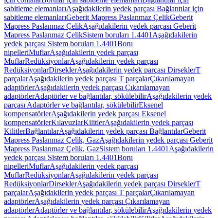
sabitleme elemanları
Aşağıdakilerin yedek parçası Bağlantılar için
sabitleme elemanları
Geberit Mapress Paslanmaz Çelik
Geberit
Mapress Paslanmaz Çelik
Aşağıdakilerin yedek parçası Geberit
Mapress Paslanmaz Çelik
Sistem boruları 1.4401
Aşağıdakilerin
yedek parçası Sistem boruları 1.4401
Boru
nipelleri
Muflar
Aşağıdakilerin yedek parçası
Muflar
Redüksiyonlar
Aşağıdakilerin yedek parçası
Redüksiyonlar
Dirsekler
Aşağıdakilerin yedek parçası Dirsekler
T
parçalar
Aşağıdakilerin yedek parçası T parçalar
Çıkarılamayan
adaptörler
Aşağıdakilerin yedek parçası Çıkarılamayan
adaptörler
Adaptörler ve bağlantılar, sökülebilir
Aşağıdakilerin yedek
parçası Adaptörler ve bağlantılar, sökülebilir
Eksenel
kompensatörler
Aşağıdakilerin yedek parçası Eksenel
kompensatörler
Kılavuzlar
Kilitler
Aşağıdakilerin yedek parçası
Kilitler
Bağlantılar
Aşağıdakilerin yedek parçası Bağlantılar
Geberit
Mapress Paslanmaz Çelik, Gaz
Aşağıdakilerin yedek parçası Geberit
Mapress Paslanmaz Çelik, Gaz
Sistem boruları 1.4401
Aşağıdakilerin
yedek parçası Sistem boruları 1.4401
Boru
nipelleri
Muflar
Aşağıdakilerin yedek parçası
Muflar
Redüksiyonlar
Aşağıdakilerin yedek parçası
Redüksiyonlar
Dirsekler
Aşağıdakilerin yedek parçası Dirsekler
T
parçalar
Aşağıdakilerin yedek parçası T parçalar
Çıkarılamayan
adaptörler
Aşağıdakilerin yedek parçası Çıkarılamayan
adaptörler
Adaptörler ve bağlantılar, sökülebilir
Aşağıdakilerin yedek