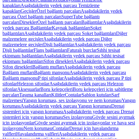
kapakları
Aşağıdakilerin yedek parçası Temizleme
kapakları
Geçişler
Özel bağlantı parçaları
Aşağıdakilerin yedek
parçası Özel bağlantı parçaları
SuperTube bağlantı
parçaları
Dirsekler
Özel bağlantı parçaları
Bağlantılar
Aşağıdakilerin
yedek parçası Bağlantılar
Kaynak bağlantıları
Soket
bağlantıları
Aşağıdakilerin yedek parçası Soket bağlantıları
Diğer
malzemelere geçişler
Aşağıdakilerin yedek parçası Diğer
malzemelere geçişler
Dişli bağlantılar
Aşağıdakilerin yedek parçası
Dişli bağlantılar
Flanş bağlantıları
Faturalı burçlar
Sıhhi tesisat
ekipmanı bağlantıları
Aşağıdakilerin yedek parçası Sıhhi tesisat
ekipmanı bağlantıları
Sifon dirsekleri
Aşağıdakilerin yedek parçası
Sifon dirsekleri
Bağlantı mufları
Aşağıdakilerin yedek parçası
Bağlantı mufları
Bağlantı manşonu
Aşağıdakilerin yedek parçası
Bağlantı manşonu
P tipi sifonlar
Aşağıdakilerin yedek parçası P tipi
sifonlar
Helezon sifonlar
Aşağıdakilerin yedek parçası Helezon
sifonlar
Aksesuarlar
Boru kelepçeleri
Boru kelepçeleri için sabitleme
parçaları
Taşıma kanalları
Kilitler
Contalar
Şablon kutuları
Sarf
malzemesi
Yangın koruması, ses izolasyonu ve nem koruması
Yangın
koruması
Aşağıdakilerin yedek parçası Yangın koruması
Drenaj
sistemleri için yangın koruması
Aşağıdakilerin yedek parçası Drenaj
sistemleri için yangın koruması
Ses izolasyonu
Gövde sesini ayırmak
için izolasyonlar
Gövde sesini ayırmak için izolasyonlar ve hava sesi
izolasyonu
Nem koruması
Contalar
Drenaj için havalandırma
valfleri
Havalandırma valfleri
Aşağıdakilerin yedek parçası