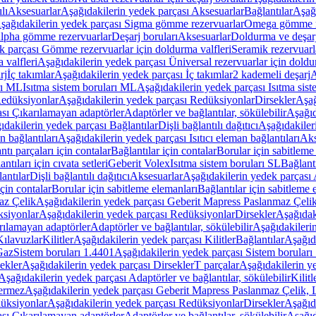
lı
Aksesuarlar
Aşağıdakilerin yedek parçası Aksesuarlar
Bağlantılar
Aşağı
şağıdakilerin yedek parçası Sigma gömme rezervuarlar
Omega gömme r
Alpha gömme rezervuarlar
Deşarj boruları
Aksesuarlar
Doldurma ve deşarj
k parçası Gömme rezervuarlar için doldurma valfleri
Seramik rezervuarla
 valfleri
Aşağıdakilerin yedek parçası Üniversal rezervuarlar için doldu
rj
İç takımlar
Aşağıdakilerin yedek parçası İç takımlar
2 kademeli deşarj
A
rı ML
Isıtma sistem boruları ML
Aşağıdakilerin yedek parçası Isıtma sis
edüksiyonlar
Aşağıdakilerin yedek parçası Redüksiyonlar
Dirsekler
Aşağ
ası Çıkarılamayan adaptörler
Adaptörler ve bağlantılar, sökülebilir
Aşağıd
ıdakilerin yedek parçası Bağlantılar
Dişli bağlantılı dağıtıcı
Aşağıdakileri
an bağlantıları
Aşağıdakilerin yedek parçası Isıtıcı eleman bağlantıları
Aks
tı parçaları için contalar
Bağlantılar için contalar
Borular için sabitleme
ntıları için cıvata setleri
Geberit Volex
Isıtma sistem boruları SL
Bağlantı
antılar
Dişli bağlantılı dağıtıcı
Aksesuarlar
Aşağıdakilerin yedek parçası 
için contalar
Borular için sabitleme elemanları
Bağlantılar için sabitleme 
az Çelik
Aşağıdakilerin yedek parçası Geberit Mapress Paslanmaz Çeli
siyonlar
Aşağıdakilerin yedek parçası Redüksiyonlar
Dirsekler
Aşağıdak
rılamayan adaptörler
Adaptörler ve bağlantılar, sökülebilir
Aşağıdakilerin
Kılavuzlar
Kilitler
Aşağıdakilerin yedek parçası Kilitler
Bağlantılar
Aşağıda
Gaz
Sistem boruları 1.4401
Aşağıdakilerin yedek parçası Sistem boruları
ekler
Aşağıdakilerin yedek parçası Dirsekler
T parçalar
Aşağıdakilerin ye
Aşağıdakilerin yedek parçası Adaptörler ve bağlantılar, sökülebilir
Kilitl
ermez
Aşağıdakilerin yedek parçası Geberit Mapress Paslanmaz Çelik
üksiyonlar
Aşağıdakilerin yedek parçası Redüksiyonlar
Dirsekler
Aşağıda
ası Çıkarılamayan adaptörler
Adaptörler ve bağlantılar, sökülebilir
Aşağıd