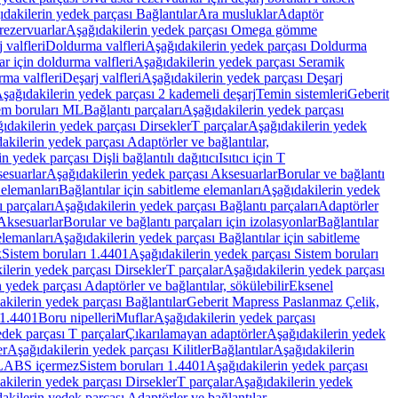
dakilerin yedek parçası Bağlantılar
Ara musluklar
Adaptör
ezervuarlar
Aşağıdakilerin yedek parçası Omega gömme
 valfleri
Doldurma valfleri
Aşağıdakilerin yedek parçası Doldurma
r için doldurma valfleri
Aşağıdakilerin yedek parçası Seramik
rma valfleri
Deşarj valfleri
Aşağıdakilerin yedek parçası Deşarj
şağıdakilerin yedek parçası 2 kademeli deşarj
Temin sistemleri
Geberit
tem boruları ML
Bağlantı parçaları
Aşağıdakilerin yedek parçası
ıdakilerin yedek parçası Dirsekler
T parçalar
Aşağıdakilerin yedek
akilerin yedek parçası Adaptörler ve bağlantılar,
n yedek parçası Dişli bağlantılı dağıtıcı
Isıtıcı için T
esuarlar
Aşağıdakilerin yedek parçası Aksesuarlar
Borular ve bağlantı
 elemanları
Bağlantılar için sabitleme elemanları
Aşağıdakilerin yedek
 parçaları
Aşağıdakilerin yedek parçası Bağlantı parçaları
Adaptörler
Aksesuarlar
Borular ve bağlantı parçaları için izolasyonlar
Bağlantılar
elemanları
Aşağıdakilerin yedek parçası Bağlantılar için sabitleme
k
Sistem boruları 1.4401
Aşağıdakilerin yedek parçası Sistem boruları
ilerin yedek parçası Dirsekler
T parçalar
Aşağıdakilerin yedek parçası
 yedek parçası Adaptörler ve bağlantılar, sökülebilir
Eksenel
kilerin yedek parçası Bağlantılar
Geberit Mapress Paslanmaz Çelik,
 1.4401
Boru nipelleri
Muflar
Aşağıdakilerin yedek parçası
dek parçası T parçalar
Çıkarılamayan adaptörler
Aşağıdakilerin yedek
er
Aşağıdakilerin yedek parçası Kilitler
Bağlantılar
Aşağıdakilerin
, LABS içermez
Sistem boruları 1.4401
Aşağıdakilerin yedek parçası
kilerin yedek parçası Dirsekler
T parçalar
Aşağıdakilerin yedek
akilerin yedek parçası Adaptörler ve bağlantılar,