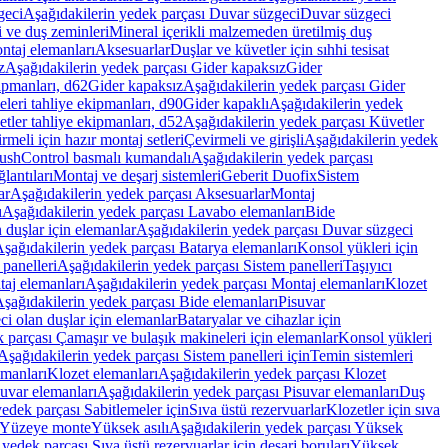
geci
Aşağıdakilerin yedek parçası Duvar süzgeci
Duvar süzgeci
i ve duş zeminleri
Mineral içerikli malzemeden üretilmiş duş
ntaj elemanları
Aksesuarlar
Duşlar ve küvetler için sıhhi tesisat
z
Aşağıdakilerin yedek parçası Gider kapaksız
Gider
ipmanları, d62
Gider kapaksız
Aşağıdakilerin yedek parçası Gider
leri tahliye ekipmanları, d90
Gider kapaklı
Aşağıdakilerin yedek
tler tahliye ekipmanları, d52
Aşağıdakilerin yedek parçası Küvetler
meli için hazır montaj setleri
Çevirmeli ve girişli
Aşağıdakilerin yedek
ushControl basmalı kumandalı
Aşağıdakilerin yedek parçası
lantıları
Montaj ve deşarj sistemleri
Geberit Duofix
Sistem
ar
Aşağıdakilerin yedek parçası Aksesuarlar
Montaj
ı
Aşağıdakilerin yedek parçası Lavabo elemanları
Bide
 duşlar için elemanlar
Aşağıdakilerin yedek parçası Duvar süzgeci
şağıdakilerin yedek parçası Batarya elemanları
Konsol yükleri için
 panelleri
Aşağıdakilerin yedek parçası Sistem panelleri
Taşıyıcı
aj elemanları
Aşağıdakilerin yedek parçası Montaj elemanları
Klozet
şağıdakilerin yedek parçası Bide elemanları
Pisuvar
i olan duşlar için elemanlar
Bataryalar ve cihazlar için
 parçası Çamaşır ve bulaşık makineleri için elemanlar
Konsol yükleri
Aşağıdakilerin yedek parçası Sistem panelleri için
Temin sistemleri
emanları
Klozet elemanları
Aşağıdakilerin yedek parçası Klozet
suvar elemanları
Aşağıdakilerin yedek parçası Pisuvar elemanları
Duş
edek parçası Sabitlemeler için
Sıva üstü rezervuarlar
Klozetler için sıva
ı Yüzeye monte
Yüksek asılı
Aşağıdakilerin yedek parçası Yüksek
yedek parçası Sıva üstü rezervuarlar için deşarj boruları
Yüksek