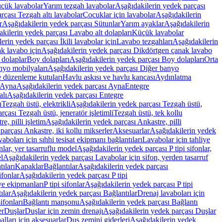
üçük lavabolar
Yarım tezgah lavabolar
Aşağıdakilerin yedek parçası
rçası Tezgah altı lavabolar
Çocuklar için lavabolar
Aşağıdakilerin
r
Aşağıdakilerin yedek parçası Sütunlar
Yarım ayaklar
Aşağıdakilerin
kilerin yedek parçası Lavabo alt dolapları
Küçük lavabolar
erin yedek parçası İkili lavabolar için
Lavabo tezgahları
Aşağıdakilerin
k lavabo için
Aşağıdakilerin yedek parçası Dikdörtgen çanak lavabo
 dolaplar
Boy dolapları
Aşağıdakilerin yedek parçası Boy dolapları
Orta
nyo mobilyaları
Aşağıdakilerin yedek parçası Diğer banyo
 düzenleme kutuları
Havlu askısı ve havlu kancası
Aydınlatma
Ayna
Aşağıdakilerin yedek parçası Ayna
Entegre
alı
Aşağıdakilerin yedek parçası Entegre
ı
Tezgah üstü, elektrikli
Aşağıdakilerin yedek parçası Tezgah üstü,
çası Tezgah üstü, jeneratör işletimli
Tezgah üstü, tek kollu
e, pilli işletim
Aşağıdakilerin yedek parçası Ankastre, pilli
parçası Ankastre, iki kollu mikserler
Aksesuarlar
Aşağıdakilerin yedek
boları için sıhhi tesisat ekipmanı bağlantıları
Lavabolar için tahliye
onlar, yer tasarruflu model
Aşağıdakilerin yedek parçası P tipi sifonlar,
l
Aşağıdakilerin yedek parçası Lavabolar için sifon, yerden tasarruf
ıları
Kapaklar
Bağlantılar
Aşağıdakilerin yedek parçası
sifonlar
Aşağıdakilerin yedek parçası P tipi
ye ekipmanları
P tipi sifonlar
Aşağıdakilerin yedek parçası P tipi
ılar
Aşağıdakilerin yedek parçası Bağlantılar
Drenaj lavaboları için
ifonları
Bağlantı manşonu
Aşağıdakilerin yedek parçası Bağlantı
er
Duşlar
Duşlar için zemin drenajı
Aşağıdakilerin yedek parçası Duşlar
lları için aksesuarlar
Duş zemini giderleri
Aşağıdakilerin yedek