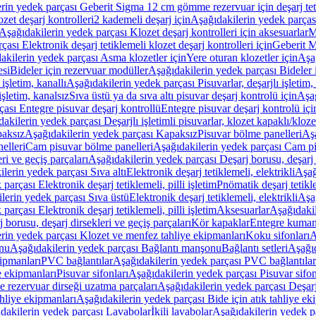
rin yedek parçası Geberit Sigma 12 cm gömme rezervuar için deşarj tetik
zet deşarj kontrolleri
2 kademeli deşarj için
Aşağıdakilerin yedek parçası
Aşağıdakilerin yedek parçası Klozet deşarj kontrolleri için aksesuarlar
M
ası Elektronik deşarj tetiklemeli klozet deşarj kontrolleri için
Geberit M
akilerin yedek parçası Asma klozetler için
Yere oturan klozetler için
Aşağ
esi
Bideler için rezervuar modüller
Aşağıdakilerin yedek parçası Bideler 
 işletim, kanallı
Aşağıdakilerin yedek parçası Pisuvarlar, deşarjlı işletim, 
işletim, kanalsız
Sıva üstü ya da sıva altı pisuvar deşarj kontrolü için
Aşağ
ası Entegre pisuvar deşarj kontrollü
Entegre pisuvar deşarj kontrolü içi
akilerin yedek parçası Deşarjlı işletimli pisuvarlar, klozet kapaklı/kloze
aksız
Aşağıdakilerin yedek parçası Kapaksız
Pisuvar bölme panelleri
Aşa
elleri
Cam pisuvar bölme panelleri
Aşağıdakilerin yedek parçası Cam pi
ri ve geçiş parçaları
Aşağıdakilerin yedek parçası Deşarj borusu, deşarj d
lerin yedek parçası Sıva altı
Elektronik deşarj tetiklemeli, elektrikli
Aşağ
parçası Elektronik deşarj tetiklemeli, pilli işletim
Pnömatik deşarj tetikl
lerin yedek parçası Sıva üstü
Elektronik deşarj tetiklemeli, elektrikli
Aşağ
parçası Elektronik deşarj tetiklemeli, pilli işletim
Aksesuarlar
Aşağıdakil
 borusu, deşarj dirsekleri ve geçiş parçaları
Kör kapaklar
Entegre kuman
rin yedek parçası Klozet ve menfez tahliye ekipmanları
Koku sifonları
A
nu
Aşağıdakilerin yedek parçası Bağlantı manşonu
Bağlantı setleri
Aşağıd
ipmanları
PVC bağlantılar
Aşağıdakilerin yedek parçası PVC bağlantılar
e ekipmanları
Pisuvar sifonları
Aşağıdakilerin yedek parçası Pisuvar sifon
e rezervuar dirseği uzatma parçaları
Aşağıdakilerin yedek parçası Deşarj
ahliye ekipmanları
Aşağıdakilerin yedek parçası Bide için atık tahliye ek
dakilerin yedek parçası Lavabolar
İkili lavabolar
Aşağıdakilerin yedek pa