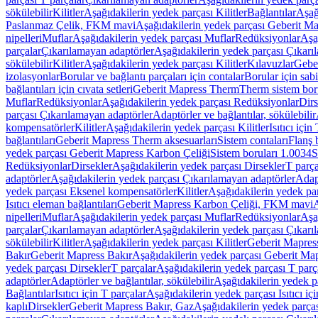
sökülebilir
Kilitler
Aşağıdakilerin yedek parçası Kilitler
Bağlantılar
Aşağ
Paslanmaz Çelik, FKM mavi
Aşağıdakilerin yedek parçası Geberit 
nipelleri
Muflar
Aşağıdakilerin yedek parçası Muflar
Redüksiyonlar
Aşa
parçalar
Çıkarılamayan adaptörler
Aşağıdakilerin yedek parçası Çıkarı
sökülebilir
Kilitler
Aşağıdakilerin yedek parçası Kilitler
Kılavuzlar
Geber
izolasyonlar
Borular ve bağlantı parçaları için contalar
Borular için sab
bağlantıları için cıvata setleri
Geberit Mapress Therm
Therm sistem bor
Muflar
Redüksiyonlar
Aşağıdakilerin yedek parçası Redüksiyonlar
Dirs
parçası Çıkarılamayan adaptörler
Adaptörler ve bağlantılar, sökülebilir
kompensatörler
Kilitler
Aşağıdakilerin yedek parçası Kilitler
Isıtıcı için
bağlantıları
Geberit Mapress Therm aksesuarları
Sistem contaları
Flanş b
yedek parçası Geberit Mapress Karbon Çeliği
Sistem boruları 1.0034
S
Redüksiyonlar
Dirsekler
Aşağıdakilerin yedek parçası Dirsekler
T parça
adaptörler
Aşağıdakilerin yedek parçası Çıkarılamayan adaptörler
Adapt
yedek parçası Eksenel kompensatörler
Kilitler
Aşağıdakilerin yedek par
Isıtıcı eleman bağlantıları
Geberit Mapress Karbon Çeliği, FKM mavi
A
nipelleri
Muflar
Aşağıdakilerin yedek parçası Muflar
Redüksiyonlar
Aşa
parçalar
Çıkarılamayan adaptörler
Aşağıdakilerin yedek parçası Çıkarı
sökülebilir
Kilitler
Aşağıdakilerin yedek parçası Kilitler
Geberit Mapress
Bakır
Geberit Mapress Bakır
Aşağıdakilerin yedek parçası Geberit Ma
yedek parçası Dirsekler
T parçalar
Aşağıdakilerin yedek parçası T parç
adaptörler
Adaptörler ve bağlantılar, sökülebilir
Aşağıdakilerin yedek pa
Bağlantılar
Isıtıcı için T parçalar
Aşağıdakilerin yedek parçası Isıtıcı iç
kaplı
Dirsekler
Geberit Mapress Bakır, Gaz
Aşağıdakilerin yedek parça