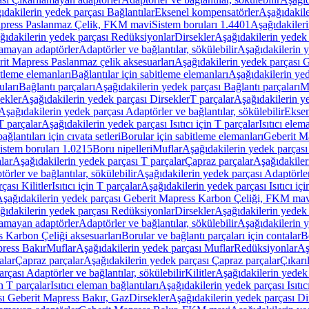
ıdakilerin yedek parçası Bağlantılar
Eksenel kompensatörler
Aşağıdakile
Mapress Paslanmaz Çelik, FKM mavi
Sistem boruları 1.4401
Aşağıdakileri
ğıdakilerin yedek parçası Redüksiyonlar
Dirsekler
Aşağıdakilerin yedek 
lamayan adaptörler
Adaptörler ve bağlantılar, sökülebilir
Aşağıdakilerin y
it Mapress Paslanmaz çelik aksesuarları
Aşağıdakilerin yedek parçası G
itleme elemanları
Bağlantılar için sabitleme elemanları
Aşağıdakilerin yed
uları
Bağlantı parçaları
Aşağıdakilerin yedek parçası Bağlantı parçaları
M
ekler
Aşağıdakilerin yedek parçası Dirsekler
T parçalar
Aşağıdakilerin ye
Aşağıdakilerin yedek parçası Adaptörler ve bağlantılar, sökülebilir
Eksen
 T parçalar
Aşağıdakilerin yedek parçası Isıtıcı için T parçalar
Isıtıcı elem
ağlantıları için cıvata setleri
Borular için sabitleme elemanları
Geberit M
istem boruları 1.0215
Boru nipelleri
Muflar
Aşağıdakilerin yedek parçası
lar
Aşağıdakilerin yedek parçası T parçalar
Çapraz parçalar
Aşağıdakiler
örler ve bağlantılar, sökülebilir
Aşağıdakilerin yedek parçası Adaptörler 
çası Kilitler
Isıtıcı için T parçalar
Aşağıdakilerin yedek parçası Isıtıcı içi
şağıdakilerin yedek parçası Geberit Mapress Karbon Çeliği, FKM ma
ğıdakilerin yedek parçası Redüksiyonlar
Dirsekler
Aşağıdakilerin yedek 
lamayan adaptörler
Adaptörler ve bağlantılar, sökülebilir
Aşağıdakilerin y
 Karbon Çeliği aksesuarları
Borular ve bağlantı parçaları için contalar
B
press Bakır
Muflar
Aşağıdakilerin yedek parçası Muflar
Redüksiyonlar
Aş
alar
Çapraz parçalar
Aşağıdakilerin yedek parçası Çapraz parçalar
Çıkarı
rçası Adaptörler ve bağlantılar, sökülebilir
Kilitler
Aşağıdakilerin yedek 
in T parçalar
Isıtıcı eleman bağlantıları
Aşağıdakilerin yedek parçası Isıtıc
sı Geberit Mapress Bakır, Gaz
Dirsekler
Aşağıdakilerin yedek parçası Di