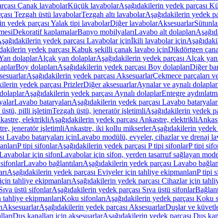
arçası Çanak lavabolar
Küçük lavabolar
Aşağıdakilerin yedek parçası K
çası Tezgah üstü lavabolar
Tezgah altı lavabolar
Aşağıdakilerin yedek pa
in yedek parçası Yalak tipi lavabolar
Diğer lavabolar
Aksesuarlar
Sütunla
mesi
Dekoratif kaplamalar
Banyo mobilyaları
Lavabo alt dolapları
Aşağıda
şağıdakilerin yedek parçası Lavabolar için
İkili lavabolar için
Aşağıdakil
akilerin yedek parçası Kabuk şekilli çanak lavabo için
Dikdörtgen çana
Yan dolaplar
Alçak yan dolaplar
Aşağıdakilerin yedek parçası Alçak yan
laplar
Boy dolapları
Aşağıdakilerin yedek parçası Boy dolapları
Diğer ba
esuarlar
Aşağıdakilerin yedek parçası Aksesuarlar
Çekmece parçaları ve
ilerin yedek parçası Prizler
Diğer aksesuarlar
Aynalar ve aynalı dolaplar
dolaplar
Aşağıdakilerin yedek parçası Aynalı dolaplar
Entegre aydınlatm
yalar
Lavabo bataryaları
Aşağıdakilerin yedek parçası Lavabo bataryalar
stü, pilli işletim
Tezgah üstü, jeneratör işletimli
Aşağıdakilerin yedek par
astre, elektrikli
Aşağıdakilerin yedek parçası Ankastre, elektrikli
Ankastr
e, jeneratör işletimli
Ankastre, iki kollu mikserler
Aşağıdakilerin yedek 
ı Lavabo bataryaları için
Lavabo modülü, evyeler, cihazlar ve drenaj lava
anları
P tipi sifonlar
Aşağıdakilerin yedek parçası P tipi sifonlar
P tipi sif
Lavabolar için sifon
Lavabolar için sifon, yerden tasarruf sağlayan mode
sifonlar
Lavabo bağlantıları
Aşağıdakilerin yedek parçası Lavabo bağlant
arı
Aşağıdakilerin yedek parçası Eviyeler için tahliye ekipmanları
P tipi 
için tahliye ekipmanları
Aşağıdakilerin yedek parçası Cihazlar için tahli
Sıva üstü sifonlar
Aşağıdakilerin yedek parçası Sıva üstü sifonlar
Bağlant
n tahliye ekipmanları
Koku sifonları
Aşağıdakilerin yedek parçası Koku s
ı
Aksesuarlar
Aşağıdakilerin yedek parçası Aksesuarlar
Duşlar ve küvetl
lları
Duş kanalları için aksesuarlar
Aşağıdakilerin yedek parçası Duş kana