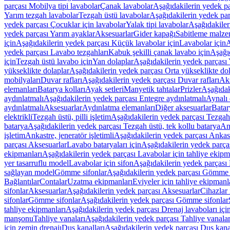
parçası Mobilya tipi lavabolar
Çanak lavabolar
Aşağıdakilerin yedek p
Yarım tezgah lavabolar
Tezgah üstü lavabolar
Aşağıdakilerin yedek par
yedek parçası Çocuklar için lavabolar
Yalak tipi lavabolar
Aşağıdakiler
yedek parçası Yarım ayaklar
Aksesuarlar
Gider kapağı
Sabitleme malze
için
Aşağıdakilerin yedek parçası Küçük lavabolar için
Lavabolar için
A
yedek parçası Lavabo tezgahları
Kabuk şekilli çanak lavabo için
Aşağıd
için
Tezgah üstü lavabo için
Yan dolaplar
Aşağıdakilerin yedek parçası 
yükseklikte dolaplar
Aşağıdakilerin yedek parçası Orta yükseklikte do
mobilyaları
Duvar rafları
Aşağıdakilerin yedek parçası Duvar rafları
Aks
elemanları
Batarya kolları
Ayak setleri
Manyetik tahtalar
Prizler
Aşağıdak
aydınlatmalı
Aşağıdakilerin yedek parçası Entegre aydınlatmalı
Aynalı 
aydınlatmalı
Aksesuarlar
Aydınlatma elemanları
Diğer aksesuarlar
Batar
elektrikli
Tezgah üstü, pilli işletim
Aşağıdakilerin yedek parçası Tezgah ü
batarya
Aşağıdakilerin yedek parçası Tezgah üstü, tek kollu batarya
Ank
işletim
Ankastre, jeneratör işletimli
Aşağıdakilerin yedek parçası Ankastr
parçası Aksesuarlar
Lavabo bataryaları için
Aşağıdakilerin yedek parças
ekipmanları
Aşağıdakilerin yedek parçası Lavabolar için tahliye ekipm
yer tasarruflu model
Lavabolar için sifon
Aşağıdakilerin yedek parçası 
sağlayan model
Gömme sifonlar
Aşağıdakilerin yedek parçası Gömme 
Bağlantılar
Contalar
Uzatma ekipmanları
Eviyeler için tahliye ekipmanl
sifonlar
Aksesuarlar
Aşağıdakilerin yedek parçası Aksesuarlar
Cihazlar 
sifonlar
Gömme sifonlar
Aşağıdakilerin yedek parçası Gömme sifonlar
tahliye ekipmanları
Aşağıdakilerin yedek parçası Drenaj lavaboları içi
manşonu
Tahliye vanaları
Aşağıdakilerin yedek parçası Tahliye vanalar
için zemin drenajı
Duş kanalları
Aşağıdakilerin yedek parçası Duş kana