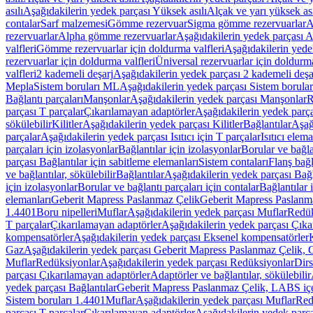
asılı
Aşağıdakilerin yedek parçası Yüksek asılı
Alçak ve yarı yüksek ası
contalar
Sarf malzemesi
Gömme rezervuar
Sigma gömme rezervuarlar
A
rezervuarlar
Alpha gömme rezervuarlar
Aşağıdakilerin yedek parçası 
valfleri
Gömme rezervuarlar için doldurma valfleri
Aşağıdakilerin yede
rezervuarlar için doldurma valfleri
Üniversal rezervuarlar için doldurma
valfleri
2 kademeli deşarj
Aşağıdakilerin yedek parçası 2 kademeli deşa
Mepla
Sistem boruları ML
Aşağıdakilerin yedek parçası Sistem borula
Bağlantı parçaları
Manşonlar
Aşağıdakilerin yedek parçası Manşonlar
R
parçası T parçalar
Çıkarılamayan adaptörler
Aşağıdakilerin yedek parç
sökülebilir
Kilitler
Aşağıdakilerin yedek parçası Kilitler
Bağlantılar
Aşağ
parçalar
Aşağıdakilerin yedek parçası Isıtıcı için T parçalar
Isıtıcı elem
parçaları için izolasyonlar
Bağlantılar için izolasyonlar
Borular ve bağlan
parçası Bağlantılar için sabitleme elemanları
Sistem contaları
Flanş bağla
ve bağlantılar, sökülebilir
Bağlantılar
Aşağıdakilerin yedek parçası Bağl
için izolasyonlar
Borular ve bağlantı parçaları için contalar
Bağlantılar 
elemanları
Geberit Mapress Paslanmaz Çelik
Geberit Mapress Paslanm
1.4401
Boru nipelleri
Muflar
Aşağıdakilerin yedek parçası Muflar
Redük
T parçalar
Çıkarılamayan adaptörler
Aşağıdakilerin yedek parçası Çıka
kompensatörler
Aşağıdakilerin yedek parçası Eksenel kompensatörler
Gaz
Aşağıdakilerin yedek parçası Geberit Mapress Paslanmaz Çelik, 
Muflar
Redüksiyonlar
Aşağıdakilerin yedek parçası Redüksiyonlar
Dirs
parçası Çıkarılamayan adaptörler
Adaptörler ve bağlantılar, sökülebilir
yedek parçası Bağlantılar
Geberit Mapress Paslanmaz Çelik, LABS iç
Sistem boruları 1.4401
Muflar
Aşağıdakilerin yedek parçası Muflar
Red
parçası T parçalar
Çıkarılamayan adaptörler
Aşağıdakilerin yedek parç