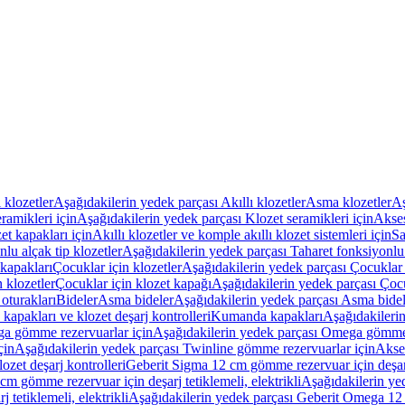
ı klozetler
Aşağıdakilerin yedek parçası Akıllı klozetler
Asma klozetler
Aş
ramikleri için
Aşağıdakilerin yedek parçası Klozet seramikleri için
Akses
et kapakları için
Akıllı klozetler ve komple akıllı klozet sistemleri için
Sa
lu alçak tip klozetler
Aşağıdakilerin yedek parçası Taharet fonksiyonlu 
kapakları
Çocuklar için klozetler
Aşağıdakilerin yedek parçası Çocuklar i
 klozetler
Çocuklar için klozet kapağı
Aşağıdakilerin yedek parçası Çocu
oturakları
Bideler
Asma bideler
Aşağıdakilerin yedek parçası Asma bidel
apakları ve klozet deşarj kontrolleri
Kumanda kapakları
Aşağıdakileri
a gömme rezervuarlar için
Aşağıdakilerin yedek parçası Omega gömme 
çin
Aşağıdakilerin yedek parçası Twinline gömme rezervuarlar için
Akse
ozet deşarj kontrolleri
Geberit Sigma 12 cm gömme rezervuar için deşarj 
m gömme rezervuar için deşarj tetiklemeli, elektrikli
Aşağıdakilerin ye
tetiklemeli, elektrikli
Aşağıdakilerin yedek parçası Geberit Omega 12 c