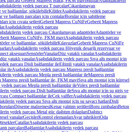
edek parçası Geberit Mapress Bakır, FKM mavi
Muflar
Aşağıdakilerin
ağıdakilerin yedek parçası T parçalar
Çıkarılamayan
ve bağlantılar, sökülebilir
Kilitler
Aşağıdakilerin yedek parçası
r ve bağlantı parçaları için contalar
Borular için sabitleme
ları için cıvata setleri
Geberit Mapress CuNiFe
Geberit Mapress
lar
Aşağıdakilerin yedek parçası
ğıdakilerin yedek parçası Çıkarılamayan adaptörler
Adaptörler ve
berit Mapress CuNiFe, FKM mavi
Aşağıdakilerin yedek parçası
rler ve bağlantılar, sökülebilir
Kılavuzlar
Geberit Mapress CuNiFe
arları
Aşağıdakilerin yedek parçası Hijyenik deşarjlı rezervuar ve
nnect aksesuarı
Sensörler
Vanalar
Düz yataklı vanalar
Aşağıdakilerin
 düz yataklı vanalar
Aşağıdakilerin yedek parçası Sıva altı montaj için
dek parçası Dişli bağlantılar ile
Eğimli yataklı vanalar
Aşağıdakilerin
lar ile
Aşağıdakilerin yedek parçası Mapress presli bağlantılar
ilerin yedek parçası Mepla presli bağlantılar ile
Mapress presli
ı Mapress presli bağlantılar ile, FKM mavi
Sıva altı montaj için küresel
 yedek parçası Mepla presli bağlantılar ile
Volex presli bağlantılar
erin yedek parçası Dişli bağlantılar ile
Sıva altı montaj için su giriş ve
çası Compact bağlantılar ile
Çek valfler
Aşağıdakilerin yedek parçası
kilerin yedek parçası Sıva altı montaj için su sayacı hatları
Dişli
boruları
Döşeme malzemesi
Kenar yalıtım şeritleri
Boru zımbaları
Beton
lerin yedek parçası Metal güç dağıtım dolapları
Dağıtıcı
esel vanalar
Geçişler
Kontrol elemanları
Ayar tahrikleri
Oda
irsekler
Çatallar
Aşağıdakilerin yedek parçası
antı parçaları
Bağlantılar
Aşağıdakilerin yedek parçası