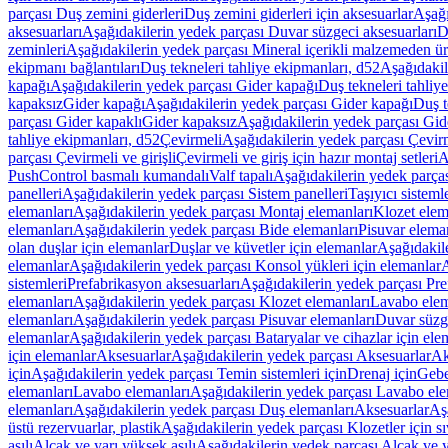
parçası Duş zemini giderleri
Duş zemini giderleri için aksesuarlar
Aşağı
aksesuarları
Aşağıdakilerin yedek parçası Duvar süzgeci aksesuarları
D
zeminleri
Aşağıdakilerin yedek parçası Mineral içerikli malzemeden ür
ekipmanı bağlantıları
Duş tekneleri tahliye ekipmanları, d52
Aşağıdakil
kapağı
Aşağıdakilerin yedek parçası Gider kapağı
Duş tekneleri tahliy
kapaksız
Gider kapağı
Aşağıdakilerin yedek parçası Gider kapağı
Duş t
parçası Gider kapaklı
Gider kapaksız
Aşağıdakilerin yedek parçası Gid
tahliye ekipmanları, d52
Çevirmeli
Aşağıdakilerin yedek parçası Çevir
parçası Çevirmeli ve girişli
Çevirmeli ve giriş için hazır montaj setleri
A
PushControl basmalı kumandalı
Valf tapalı
Aşağıdakilerin yedek parçası
panelleri
Aşağıdakilerin yedek parçası Sistem panelleri
Taşıyıcı sisteml
elemanları
Aşağıdakilerin yedek parçası Montaj elemanları
Klozet elem
elemanları
Aşağıdakilerin yedek parçası Bide elemanları
Pisuvar elema
olan duşlar için elemanlar
Duşlar ve küvetler için elemanlar
Aşağıdakile
elemanlar
Aşağıdakilerin yedek parçası Konsol yükleri için elemanlar
A
sistemleri
Prefabrikasyon aksesuarları
Aşağıdakilerin yedek parçası Pre
elemanları
Aşağıdakilerin yedek parçası Klozet elemanları
Lavabo elem
elemanları
Aşağıdakilerin yedek parçası Pisuvar elemanları
Duvar süzge
elemanlar
Aşağıdakilerin yedek parçası Bataryalar ve cihazlar için ele
için elemanlar
Aksesuarlar
Aşağıdakilerin yedek parçası Aksesuarlar
Ak
için
Aşağıdakilerin yedek parçası Temin sistemleri için
Drenaj için
Gebe
elemanları
Lavabo elemanları
Aşağıdakilerin yedek parçası Lavabo ele
elemanları
Aşağıdakilerin yedek parçası Duş elemanları
Aksesuarlar
Aş
üstü rezervuarlar, plastik
Aşağıdakilerin yedek parçası Klozetler için sıv
asılı
Alçak ve yarı yüksek asılı
Aşağıdakilerin yedek parçası Alçak ve y