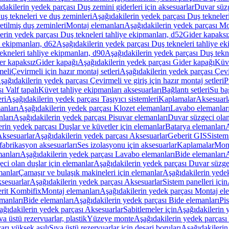
dakilerin yedek parçası Duş zemini giderleri için aksesuarlar
Duvar süz
uş tekneleri ve duş zeminleri
Aşağıdakilerin yedek parçası Duş tekneler
etilmiş duş zeminleri
Montaj elemanları
Aşağıdakilerin yedek parçası Mo
erin yedek parçası Duş tekneleri tahliye ekipmanları, d52
Gider kapaksı
e ekipmanları, d62
Aşağıdakilerin yedek parçası Duş tekneleri tahliye ek
ekneleri tahliye ekipmanları, d90
Aşağıdakilerin yedek parçası Duş tekne
er kapaksız
Gider kapağı
Aşağıdakilerin yedek parçası Gider kapağı
Küve
meli
Çevirmeli için hazır montaj setleri
Aşağıdakilerin yedek parçası Çevir
şağıdakilerin yedek parçası Çevirmeli ve giriş için hazır montaj setleri
P
 Valf tapalı
Küvet tahliye ekipmanları aksesuarları
Bağlantı setleri
Su bağ
eri
Aşağıdakilerin yedek parçası Taşıyıcı sistemleri
Kaplamalar
Aksesuarl
anları
Aşağıdakilerin yedek parçası Klozet elemanları
Lavabo elemanlar
nları
Aşağıdakilerin yedek parçası Pisuvar elemanları
Duvar süzgeci olan
rin yedek parçası Duşlar ve küvetler için elemanlar
Batarya elemanları
A
ksesuarlar
Aşağıdakilerin yedek parçası Aksesuarlar
Geberit GIS
Sistem
fabrikasyon aksesuarları
Ses izolasyonu için aksesuarlar
Kaplamalar
Mont
anları
Aşağıdakilerin yedek parçası Lavabo elemanları
Bide elemanları
A
ci olan duşlar için elemanlar
Aşağıdakilerin yedek parçası Duvar süzgec
manlar
Çamaşır ve bulaşık makineleri için elemanlar
Aşağıdakilerin yedek
sesuarlar
Aşağıdakilerin yedek parçası Aksesuarlar
Sistem panelleri için
rit Kombifix
Montaj elemanları
Aşağıdakilerin yedek parçası Montaj el
manları
Bide elemanları
Aşağıdakilerin yedek parçası Bide elemanları
Pi
ağıdakilerin yedek parçası Aksesuarlar
Sabitlemeler için
Aşağıdakilerin y
a üstü rezervuarlar, plastik
Yüzeye monte
Aşağıdakilerin yedek parças
arı yüksek asılı
Sıva üstü rezervuarlar için deşarj boruları
Aşağıdakilerin 