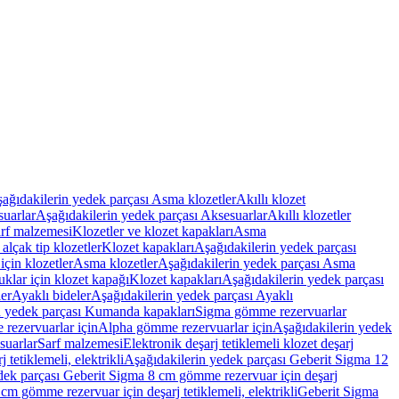
ağıdakilerin yedek parçası Asma klozetler
Akıllı klozet
uarlar
Aşağıdakilerin yedek parçası Aksesuarlar
Akıllı klozetler
rf malzemesi
Klozetler ve klozet kapakları
Asma
alçak tip klozetler
Klozet kapakları
Aşağıdakilerin yedek parçası
çin klozetler
Asma klozetler
Aşağıdakilerin yedek parçası Asma
klar için klozet kapağı
Klozet kapakları
Aşağıdakilerin yedek parçası
er
Ayaklı bideler
Aşağıdakilerin yedek parçası Ayaklı
n yedek parçası Kumanda kapakları
Sigma gömme rezervuarlar
rezervuarlar için
Alpha gömme rezervuarlar için
Aşağıdakilerin yedek
suarlar
Sarf malzemesi
Elektronik deşarj tetiklemeli klozet deşarj
tetiklemeli, elektrikli
Aşağıdakilerin yedek parçası Geberit Sigma 12
dek parçası Geberit Sigma 8 cm gömme rezervuar için deşarj
m gömme rezervuar için deşarj tetiklemeli, elektrikli
Geberit Sigma