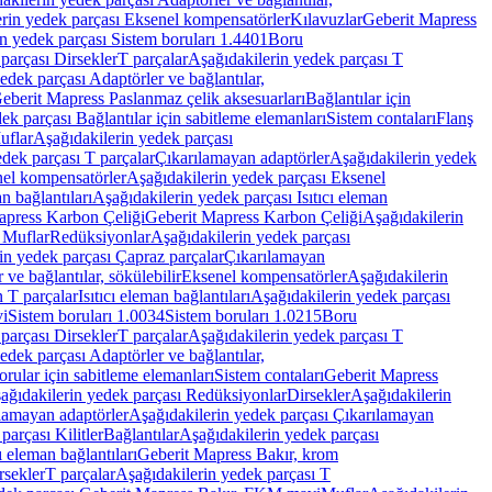
rin yedek parçası Eksenel kompensatörler
Kılavuzlar
Geberit Mapress
n yedek parçası Sistem boruları 1.4401
Boru
parçası Dirsekler
T parçalar
Aşağıdakilerin yedek parçası T
edek parçası Adaptörler ve bağlantılar,
eberit Mapress Paslanmaz çelik aksesuarları
Bağlantılar için
ek parçası Bağlantılar için sabitleme elemanları
Sistem contaları
Flanş
uflar
Aşağıdakilerin yedek parçası
dek parçası T parçalar
Çıkarılamayan adaptörler
Aşağıdakilerin yedek
el kompensatörler
Aşağıdakilerin yedek parçası Eksenel
an bağlantıları
Aşağıdakilerin yedek parçası Isıtıcı eleman
apress Karbon Çeliği
Geberit Mapress Karbon Çeliği
Aşağıdakilerin
 Muflar
Redüksiyonlar
Aşağıdakilerin yedek parçası
in yedek parçası Çapraz parçalar
Çıkarılamayan
ve bağlantılar, sökülebilir
Eksenel kompensatörler
Aşağıdakilerin
n T parçalar
Isıtıcı eleman bağlantıları
Aşağıdakilerin yedek parçası
vi
Sistem boruları 1.0034
Sistem boruları 1.0215
Boru
parçası Dirsekler
T parçalar
Aşağıdakilerin yedek parçası T
edek parçası Adaptörler ve bağlantılar,
orular için sabitleme elemanları
Sistem contaları
Geberit Mapress
ağıdakilerin yedek parçası Redüksiyonlar
Dirsekler
Aşağıdakilerin
lamayan adaptörler
Aşağıdakilerin yedek parçası Çıkarılamayan
parçası Kilitler
Bağlantılar
Aşağıdakilerin yedek parçası
ı eleman bağlantıları
Geberit Mapress Bakır, krom
rsekler
T parçalar
Aşağıdakilerin yedek parçası T