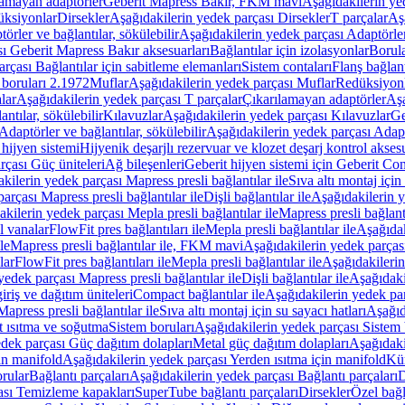
lamayan adaptörler
Geberit Mapress Bakır, FKM mavi
Aşağıdakilerin y
üksiyonlar
Dirsekler
Aşağıdakilerin yedek parçası Dirsekler
T parçalar
Aş
örler ve bağlantılar, sökülebilir
Aşağıdakilerin yedek parçası Adaptörler 
ı Geberit Mapress Bakır aksesuarları
Bağlantılar için izolasyonlar
Borula
rçası Bağlantılar için sabitleme elemanları
Sistem contaları
Flanş bağlantı
 boruları 2.1972
Muflar
Aşağıdakilerin yedek parçası Muflar
Redüksiyon
lar
Aşağıdakilerin yedek parçası T parçalar
Çıkarılamayan adaptörler
Aşa
ntılar, sökülebilir
Kılavuzlar
Aşağıdakilerin yedek parçası Kılavuzlar
Ge
Adaptörler ve bağlantılar, sökülebilir
Aşağıdakilerin yedek parçası Adaptö
 hijyen sistemi
Hijyenik deşarjlı rezervuar ve klozet deşarj kontrol aksesu
rçası Güç üniteleri
Ağ bileşenleri
Geberit hijyen sistemi için Geberit Co
kilerin yedek parçası Mapress presli bağlantılar ile
Sıva altı montaj için
arçası Mapress presli bağlantılar ile
Dişli bağlantılar ile
Aşağıdakilerin ye
kilerin yedek parçası Mepla presli bağlantılar ile
Mapress presli bağlantı
l vanalar
FlowFit pres bağlantıları ile
Mepla presli bağlantılar ile
Aşağıdak
le
Mapress presli bağlantılar ile, FKM mavi
Aşağıdakilerin yedek parças
lar
FlowFit pres bağlantıları ile
Mepla presli bağlantılar ile
Aşağıdakilerin
yedek parçası Mapress presli bağlantılar ile
Dişli bağlantılar ile
Aşağıdakil
iriş ve dağıtım üniteleri
Compact bağlantılar ile
Aşağıdakilerin yedek par
apress presli bağlantılar ile
Sıva altı montaj için su sayacı hatları
Aşağıda
 ısıtma ve soğutma
Sistem boruları
Aşağıdakilerin yedek parçası Sistem 
dek parçası Güç dağıtım dolapları
Metal güç dağıtım dolapları
Aşağıdaki
in manifold
Aşağıdakilerin yedek parçası Yerden ısıtma için manifold
Kür
rular
Bağlantı parçaları
Aşağıdakilerin yedek parçası Bağlantı parçaları
D
ası Temizleme kapakları
SuperTube bağlantı parçaları
Dirsekler
Özel bağl