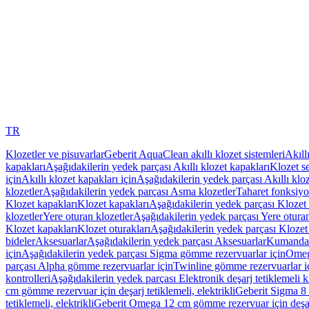
TR
Klozetler ve pisuvarlar
Geberit AquaClean akıllı klozet sistemleri
Akıll
kapakları
Aşağıdakilerin yedek parçası Akıllı klozet kapakları
Klozet se
için
Akıllı klozet kapakları için
Aşağıdakilerin yedek parçası Akıllı kloz
klozetler
Aşağıdakilerin yedek parçası Asma klozetler
Taharet fonksiyon
Klozet kapakları
Klozet kapakları
Aşağıdakilerin yedek parçası Klozet 
klozetler
Yere oturan klozetler
Aşağıdakilerin yedek parçası Yere oturan
Klozet kapakları
Klozet oturakları
Aşağıdakilerin yedek parçası Klozet 
bideler
Aksesuarlar
Aşağıdakilerin yedek parçası Aksesuarlar
Kumanda k
için
Aşağıdakilerin yedek parçası Sigma gömme rezervuarlar için
Omeg
parçası Alpha gömme rezervuarlar için
Twinline gömme rezervuarlar i
kontrolleri
Aşağıdakilerin yedek parçası Elektronik deşarj tetiklemeli kl
cm gömme rezervuar için deşarj tetiklemeli, elektrikli
Geberit Sigma 8 c
tetiklemeli, elektrikli
Geberit Omega 12 cm gömme rezervuar için deşarj 