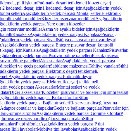
lemeli, pilli işletim
Pnömatik deşarj tetiklemeli klozet deşarj
 2 kademeli deşarj için
1 kademeli deşarj için
Aşağıdakilerin yedek
ontaj setleri
Aşağıdakilerin yedek parçası Montaj setleri
Elektronik
onolith sıhhi modüller
Klozetler rezervuar modülleri
Aşağıdakilerin
ıdakilerin yedek parçası Yere oturan klozetler
için rezervuar modüller
Asma ve ayaklı bideler için
Aşağıdakilerin
kanallı
Kapaksız
Aşağıdakilerin yedek parçası Kapaksız
Pisuvar,
ıdakilerin yedek parçası Sıva üstü ya da sıva altı pisuvar deşarj
n
Aşağıdakilerin yedek parçası Entegre pisuvar deşarj kontrolü
t kapağı için
Kanalsız
Aşağıdakilerin yedek parçası Kanalsız
Pisuvarlar,
ğıdakilerin yedek parçası Pisuvar bölme panelleri
Plastik pisuvar
suvar bölme panelleri
Aksesuarlar
Aşağıdakilerin yedek parçası
irsekleri ve geçiş parçaları
Sabitleme malzemesi
Tahliye vanaları
Sıhhi
ıdakilerin yedek parçası Elektronik deşarj tetiklemeli,
emeli
Aşağıdakilerin yedek parçası Pnömatik deşarj
ıdakilerin yedek parçası Elektronik deşarj tetiklemeli,
erin yedek parçası Aksesuarlar
Montaj setleri ve yedek
dalar
Diğer aksesuarlar
Klozetler, pisuvarlar ve bideler için sıhhi tesisat
şağıdakilerin yedek parçası Koku sifonları
Sifon
akilerin yedek parçası Bağlantı setleri
Rezervuar dirseği uzatma
Adaptör contalar ve kapaklar
Geçiş ve bağlantı parçaları
Pisuvarlar için
ları
Gömme sifonlar
Aşağıdakilerin yedek parçası Gömme sifonlar
P
 borusu ve rezervuar dirseği uzatma parçaları
Sifon
ipmanları
P tipi sifonlar
Aşağıdakilerin yedek parçası P tipi
rçası İkili lavabolar
Mobilya tipi lavabolar
Aşağıdakilerin yedek