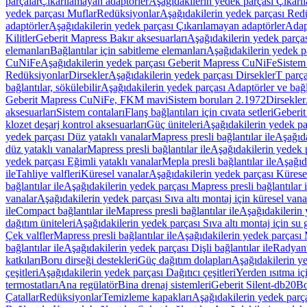
parçalar
Çıkarılamayan adaptörler
Aşağıdakilerin yedek parçası Çıkarı
yedek parçası Muflar
Redüksiyonlar
Aşağıdakilerin yedek parçası Red
adaptörler
Aşağıdakilerin yedek parçası Çıkarılamayan adaptörler
Adapt
Kilitler
Geberit Mapress Bakır aksesuarları
Aşağıdakilerin yedek parças
elemanları
Bağlantılar için sabitleme elemanları
Aşağıdakilerin yedek pa
CuNiFe
Aşağıdakilerin yedek parçası Geberit Mapress CuNiFe
Sistem
Redüksiyonlar
Dirsekler
Aşağıdakilerin yedek parçası Dirsekler
T parça
bağlantılar, sökülebilir
Aşağıdakilerin yedek parçası Adaptörler ve bağla
Geberit Mapress CuNiFe, FKM mavi
Sistem boruları 2.1972
Dirsekler
aksesuarları
Sistem contaları
Flanş bağlantıları için cıvata setleri
Geberit
klozet deşarj kontrol aksesuarları
Güç üniteleri
Aşağıdakilerin yedek pa
yedek parçası Düz yataklı vanalar
Mapress presli bağlantılar ile
Aşağıda
düz yataklı vanalar
Mapress presli bağlantılar ile
Aşağıdakilerin yedek p
yedek parçası Eğimli yataklı vanalar
Mepla presli bağlantılar ile
Aşağıda
ile
Tahliye valfleri
Küresel vanalar
Aşağıdakilerin yedek parçası Kürese
bağlantılar ile
Aşağıdakilerin yedek parçası Mapress presli bağlantılar i
vanalar
Aşağıdakilerin yedek parçası Sıva altı montaj için küresel vana
ile
Compact bağlantılar ile
Mapress presli bağlantılar ile
Aşağıdakilerin 
dağıtım üniteleri
Aşağıdakilerin yedek parçası Sıva altı montaj için su g
Çek valfler
Mapress presli bağlantılar ile
Aşağıdakilerin yedek parçası M
bağlantılar ile
Aşağıdakilerin yedek parçası Dişli bağlantılar ile
Radyant
katkıları
Boru dirseği destekleri
Güç dağıtım dolapları
Aşağıdakilerin ye
çeşitleri
Aşağıdakilerin yedek parçası Dağıtıcı çeşitleri
Yerden ısıtma iç
termostatları
Ana regülatör
Bina drenaj sistemleri
Geberit Silent-db20
Bo
Çatallar
Redüksiyonlar
Temizleme kapakları
Aşağıdakilerin yedek parç