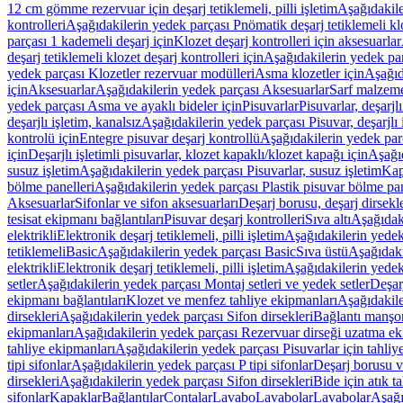
12 cm gömme rezervuar için deşarj tetiklemeli, pilli işletim
Aşağıdakile
kontrolleri
Aşağıdakilerin yedek parçası Pnömatik deşarj tetiklemeli klo
parçası 1 kademeli deşarj için
Klozet deşarj kontrolleri için aksesuarlar
deşarj tetiklemeli klozet deşarj kontrolleri için
Aşağıdakilerin yedek parç
yedek parçası Klozetler rezervuar modülleri
Asma klozetler için
Aşağıd
için
Aksesuarlar
Aşağıdakilerin yedek parçası Aksesuarlar
Sarf malzem
yedek parçası Asma ve ayaklı bideler için
Pisuvarlar
Pisuvarlar, deşarjlı
deşarjlı işletim, kanalsız
Aşağıdakilerin yedek parçası Pisuvar, deşarjlı 
kontrolü için
Entegre pisuvar deşarj kontrollü
Aşağıdakilerin yedek parç
için
Deşarjlı işletimli pisuvarlar, klozet kapaklı/klozet kapağı için
Aşağıd
susuz işletim
Aşağıdakilerin yedek parçası Pisuvarlar, susuz işletim
Kap
bölme panelleri
Aşağıdakilerin yedek parçası Plastik pisuvar bölme pan
Aksesuarlar
Sifonlar ve sifon aksesuarları
Deşarj borusu, deşarj dirsekle
tesisat ekipmanı bağlantıları
Pisuvar deşarj kontrolleri
Sıva altı
Aşağıdaki
elektrikli
Elektronik deşarj tetiklemeli, pilli işletim
Aşağıdakilerin yedek 
tetiklemeli
Basic
Aşağıdakilerin yedek parçası Basic
Sıva üstü
Aşağıdaki
elektrikli
Elektronik deşarj tetiklemeli, pilli işletim
Aşağıdakilerin yedek 
setler
Aşağıdakilerin yedek parçası Montaj setleri ve yedek setler
Deşarj
ekipmanı bağlantıları
Klozet ve menfez tahliye ekipmanları
Aşağıdakile
dirsekleri
Aşağıdakilerin yedek parçası Sifon dirsekleri
Bağlantı manşo
ekipmanları
Aşağıdakilerin yedek parçası Rezervuar dirseği uzatma ek
tahliye ekipmanları
Aşağıdakilerin yedek parçası Pisuvarlar için tahliy
tipi sifonlar
Aşağıdakilerin yedek parçası P tipi sifonlar
Deşarj borusu v
dirsekleri
Aşağıdakilerin yedek parçası Sifon dirsekleri
Bide için atık t
sifonlar
Kapaklar
Bağlantılar
Contalar
Lavabo
Lavabolar
Lavabolar
Aşağı