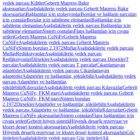
yedek parçası Kilitler
Geberit Mapress Bakır
aksesuarları
Aşağıdakilerin yedek parçası Geberit Mapress Bakır
aksesuarları
Bağlantılar için izolasyonlar
Borular ve bağlantı parçaları
için contalar
Borular için sabitleme elemanları
Bağlantılar için
sabitleme elemanları
Aşağıdakilerin yedek parçası Bağlantılar için
sabitleme elemanları
Sistem contaları
Flanş bağlantıları için cıvata
setleri
Geberit Mapress CuNiFe
Geberit Mapress
CuNiFe
Aşağıdakilerin yedek parçası Geberit Mapress
CuNiFe
Sistem boruları 2.1972
Muflar
Aşağıdakilerin yedek parçası
Muflar
Redüksiyonlar
Aşağıdakilerin yedek parçası
Redüksiyonlar
Dirsekler
Aşağıdakilerin yedek parçası Dirsekler
T
parçalar
Aşağıdakilerin yedek parçası T parçalar
Çıkarılamayan
adaptörler
Aşağıdakilerin yedek parçası Çıkarılamayan
adaptörler
Adaptörler ve bağlantılar, sökülebilir
Aşağıdakilerin yedek
parçası Adaptörler ve bağlantılar,
sökülebilir
Kılavuzlar
Aşağıdakilerin yedek parçası Kılavuzlar
Geberit
Mapress CuNiFe, FKM mavi
Aşağıdakilerin yedek parçası Geberit
Mapress CuNiFe, FKM mavi
Sistem boruları
2.1972
Dirsekler
Adaptörler ve bağlantılar, sökülebilir
Aşağıdakilerin
yedek parçası Adaptörler ve bağlantılar, sökülebilir
Kılavuzlar
Geberit
Mapress CuNiFe aksesuarları
Sistem contaları
Flanş bağlantıları için
cıvata setleri
Geberit hijyen sistemi
Hijyenik deşarjlı rezervuar ve
klozet deşarj kontrol aksesuarları
Aşağıdakilerin yedek parçası
Hijyenik deşarjlı rezervuar ve klozet deşarj kontrol aksesuarları
Güç
üniteleri
Aşağıdakilerin yedek parçası Güç üniteleri
Ağ