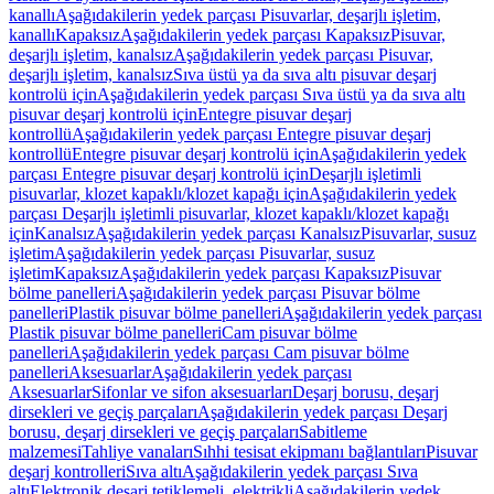
kanallı
Aşağıdakilerin yedek parçası Pisuvarlar, deşarjlı işletim,
kanallı
Kapaksız
Aşağıdakilerin yedek parçası Kapaksız
Pisuvar,
deşarjlı işletim, kanalsız
Aşağıdakilerin yedek parçası Pisuvar,
deşarjlı işletim, kanalsız
Sıva üstü ya da sıva altı pisuvar deşarj
kontrolü için
Aşağıdakilerin yedek parçası Sıva üstü ya da sıva altı
pisuvar deşarj kontrolü için
Entegre pisuvar deşarj
kontrollü
Aşağıdakilerin yedek parçası Entegre pisuvar deşarj
kontrollü
Entegre pisuvar deşarj kontrolü için
Aşağıdakilerin yedek
parçası Entegre pisuvar deşarj kontrolü için
Deşarjlı işletimli
pisuvarlar, klozet kapaklı/klozet kapağı için
Aşağıdakilerin yedek
parçası Deşarjlı işletimli pisuvarlar, klozet kapaklı/klozet kapağı
için
Kanalsız
Aşağıdakilerin yedek parçası Kanalsız
Pisuvarlar, susuz
işletim
Aşağıdakilerin yedek parçası Pisuvarlar, susuz
işletim
Kapaksız
Aşağıdakilerin yedek parçası Kapaksız
Pisuvar
bölme panelleri
Aşağıdakilerin yedek parçası Pisuvar bölme
panelleri
Plastik pisuvar bölme panelleri
Aşağıdakilerin yedek parçası
Plastik pisuvar bölme panelleri
Cam pisuvar bölme
panelleri
Aşağıdakilerin yedek parçası Cam pisuvar bölme
panelleri
Aksesuarlar
Aşağıdakilerin yedek parçası
Aksesuarlar
Sifonlar ve sifon aksesuarları
Deşarj borusu, deşarj
dirsekleri ve geçiş parçaları
Aşağıdakilerin yedek parçası Deşarj
borusu, deşarj dirsekleri ve geçiş parçaları
Sabitleme
malzemesi
Tahliye vanaları
Sıhhi tesisat ekipmanı bağlantıları
Pisuvar
deşarj kontrolleri
Sıva altı
Aşağıdakilerin yedek parçası Sıva
altı
Elektronik deşarj tetiklemeli, elektrikli
Aşağıdakilerin yedek