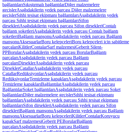
bağlantıları
Sıkıştırmalı bağlantılar
Diğer malzemelere
geçişler
Aşağıdakilerin yedek parçası Diğer malzemelere
geçişler
Sıhhi tesisat ekipmanı bağlantıları
Aşağıdakilerin yedek
parçası Sıhhi tesisat ekipmanı bağlantıları
Sifon
dirsekleri
Aşağıdakilerin yedek parçası Sifon dirsekleri
Contalı
bağlantı soketleri
Aşağıdakilerin yedek parçası Contalı bağlantı
soketleri
Bağlantı manşonu
Aşağıdakilerin yedek parçası Bağlantı
manşonu
Aksesuarlar
Boru kelepçeleri
Boru kelepçeleri için sabitleme
parçaları
Kilitler
Contalar
Sarf malzemesi
Geberit Silent-
PP
Borular
Aşağıdakilerin yedek parçası Borular
Bağlantı
parçaları
Aşağıdakilerin yedek parçası Bağlantı
parçaları
Dirsekler
Aşağıdakilerin yedek parçası
Dirsekler
Çatallar
Aşağıdakilerin yedek parçası
Çatallar
Redüksiyonlar
Aşağıdakilerin yedek parçası
Redüksiyonlar
Temizleme kapakları
Aşağıdakilerin yedek parçası
Temizleme kapakları
Bağlantılar
Aşağıdakilerin yedek parçası
Bağlantılar
Soket bağlantıları
Aşağıdakilerin yedek parçası Soket
bağlantıları
Diğer malzemelere geçişler
Sıhhi tesisat ekipmanı
bağlantıları
Aşağıdakilerin yedek parçası Sıhhi tesisat ekipmanı
bağlantıları
Sifon dirsekleri
Aşağıdakilerin yedek parçası Sifon
dirsekleri
Bağlantı manşonu
Aşağıdakilerin yedek parçası Bağlantı
manşonu
Aksesuarlar
Boru kelepçeleri
Kilitler
Contalar
Koruyucu
kapak
Sarf malzemesi
Geberit PE
Borular
Bağlantı
parçaları
Aşağıdakilerin yedek parçası Bağlantı
parçaları
Dirsekler
Çatallar
Redüksiyonlar
Temizleme