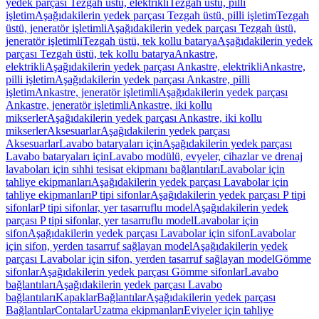
yedek parçası Tezgah üstü, elektrikli
Tezgah üstü, pilli
işletim
Aşağıdakilerin yedek parçası Tezgah üstü, pilli işletim
Tezgah
üstü, jeneratör işletimli
Aşağıdakilerin yedek parçası Tezgah üstü,
jeneratör işletimli
Tezgah üstü, tek kollu batarya
Aşağıdakilerin yedek
parçası Tezgah üstü, tek kollu batarya
Ankastre,
elektrikli
Aşağıdakilerin yedek parçası Ankastre, elektrikli
Ankastre,
pilli işletim
Aşağıdakilerin yedek parçası Ankastre, pilli
işletim
Ankastre, jeneratör işletimli
Aşağıdakilerin yedek parçası
Ankastre, jeneratör işletimli
Ankastre, iki kollu
mikserler
Aşağıdakilerin yedek parçası Ankastre, iki kollu
mikserler
Aksesuarlar
Aşağıdakilerin yedek parçası
Aksesuarlar
Lavabo bataryaları için
Aşağıdakilerin yedek parçası
Lavabo bataryaları için
Lavabo modülü, evyeler, cihazlar ve drenaj
lavaboları için sıhhi tesisat ekipmanı bağlantıları
Lavabolar için
tahliye ekipmanları
Aşağıdakilerin yedek parçası Lavabolar için
tahliye ekipmanları
P tipi sifonlar
Aşağıdakilerin yedek parçası P tipi
sifonlar
P tipi sifonlar, yer tasarruflu model
Aşağıdakilerin yedek
parçası P tipi sifonlar, yer tasarruflu model
Lavabolar için
sifon
Aşağıdakilerin yedek parçası Lavabolar için sifon
Lavabolar
için sifon, yerden tasarruf sağlayan model
Aşağıdakilerin yedek
parçası Lavabolar için sifon, yerden tasarruf sağlayan model
Gömme
sifonlar
Aşağıdakilerin yedek parçası Gömme sifonlar
Lavabo
bağlantıları
Aşağıdakilerin yedek parçası Lavabo
bağlantıları
Kapaklar
Bağlantılar
Aşağıdakilerin yedek parçası
Bağlantılar
Contalar
Uzatma ekipmanları
Eviyeler için tahliye