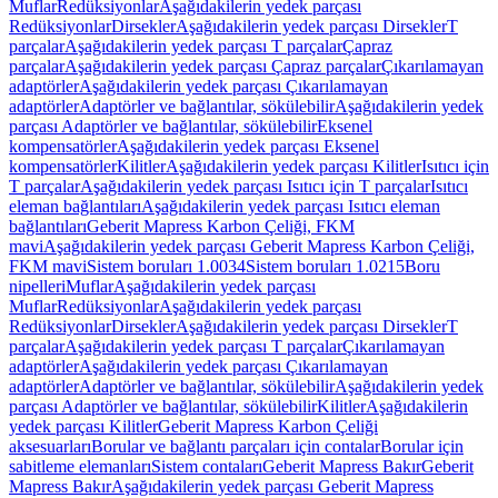
Muflar
Redüksiyonlar
Aşağıdakilerin yedek parçası
Redüksiyonlar
Dirsekler
Aşağıdakilerin yedek parçası Dirsekler
T
parçalar
Aşağıdakilerin yedek parçası T parçalar
Çapraz
parçalar
Aşağıdakilerin yedek parçası Çapraz parçalar
Çıkarılamayan
adaptörler
Aşağıdakilerin yedek parçası Çıkarılamayan
adaptörler
Adaptörler ve bağlantılar, sökülebilir
Aşağıdakilerin yedek
parçası Adaptörler ve bağlantılar, sökülebilir
Eksenel
kompensatörler
Aşağıdakilerin yedek parçası Eksenel
kompensatörler
Kilitler
Aşağıdakilerin yedek parçası Kilitler
Isıtıcı için
T parçalar
Aşağıdakilerin yedek parçası Isıtıcı için T parçalar
Isıtıcı
eleman bağlantıları
Aşağıdakilerin yedek parçası Isıtıcı eleman
bağlantıları
Geberit Mapress Karbon Çeliği, FKM
mavi
Aşağıdakilerin yedek parçası Geberit Mapress Karbon Çeliği,
FKM mavi
Sistem boruları 1.0034
Sistem boruları 1.0215
Boru
nipelleri
Muflar
Aşağıdakilerin yedek parçası
Muflar
Redüksiyonlar
Aşağıdakilerin yedek parçası
Redüksiyonlar
Dirsekler
Aşağıdakilerin yedek parçası Dirsekler
T
parçalar
Aşağıdakilerin yedek parçası T parçalar
Çıkarılamayan
adaptörler
Aşağıdakilerin yedek parçası Çıkarılamayan
adaptörler
Adaptörler ve bağlantılar, sökülebilir
Aşağıdakilerin yedek
parçası Adaptörler ve bağlantılar, sökülebilir
Kilitler
Aşağıdakilerin
yedek parçası Kilitler
Geberit Mapress Karbon Çeliği
aksesuarları
Borular ve bağlantı parçaları için contalar
Borular için
sabitleme elemanları
Sistem contaları
Geberit Mapress Bakır
Geberit
Mapress Bakır
Aşağıdakilerin yedek parçası Geberit Mapress