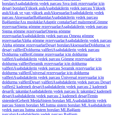
boruları
Aşağıdakilerin yedek parçası Sıva üstü rezervuarlar için
deşarj boruları
Yüksek asılı
Aşağıdakilerin yedek parçası Yüksek
asılı
Alçak ve yarı yüksek asılı
Aksesuarlar
Aşağıdakilerin yedek
parçası Aksesuarlar
Bağlantılar
Aşağıdakilerin yedek parçası
Bağlantılar
Ara musluklar
Adaptör contalar
Sarf malzemesi
Gömme
rezervuar
Sigma gömme rezervuarlar
Aşağıdakilerin yedek parçası
Sigma gömme rezervuarlar
Omega gömme
rezervuarlar
Aşağıdakilerin yedek parçası Omega gömme
rezervuarlar
Alpha gömme rezervuarlar
Aşağıdakilerin yedek parçası
Alpha gömme rezervuarlar
Deşarj boruları
Aksesuarlar
Doldurma ve
deşarj valfleri
Doldurma valfleri
Aşağıdakilerin yedek parçası
Doldurma valfleri
Gömme rezervuarlar için doldurma
valfleri
Aşağıdakilerin yedek parçası Gömme rezervuarlar için
doldurma valfleri
Seramik rezervuarlar için doldurma
valfleri
Aşağıdakilerin yedek parçası Seramik rezervuarlar için
doldurma valfleri
Üniversal rezervuarlar için doldurma
valfleri
Aşağıdakilerin yedek parçası Üniversal rezervuarlar için
doldurma valfleri
Deşarj valfleri
Aşağıdakilerin yedek parçası Deşarj
valfleri
2 kademeli deşarj
Aşağıdakilerin yedek parçası 2 kademeli
deşarj
İç takımlar
Aşağıdakilerin yedek parçası İç takımlar
2 kademeli
deşarj
Aşağıdakilerin yedek parçası 2 kademeli deşarj
Temin
sistemleri
Geberit Mepla
Sistem boruları ML
Aşağıdakilerin yedek
parçası Sistem boruları ML
Isıtma sistem boruları ML
Aşağıdakilerin
yedek parçası Isıtma sistem boruları ML
Bağlantı
parçaları
Aşağıdakilerin yedek parçası Bağlantı