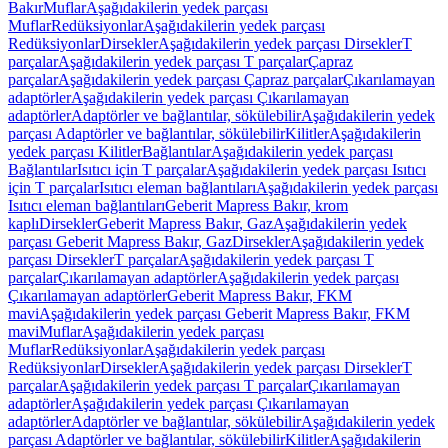
Bakır
Muflar
Aşağıdakilerin yedek parçası
Muflar
Redüksiyonlar
Aşağıdakilerin yedek parçası
Redüksiyonlar
Dirsekler
Aşağıdakilerin yedek parçası Dirsekler
T
parçalar
Aşağıdakilerin yedek parçası T parçalar
Çapraz
parçalar
Aşağıdakilerin yedek parçası Çapraz parçalar
Çıkarılamayan
adaptörler
Aşağıdakilerin yedek parçası Çıkarılamayan
adaptörler
Adaptörler ve bağlantılar, sökülebilir
Aşağıdakilerin yedek
parçası Adaptörler ve bağlantılar, sökülebilir
Kilitler
Aşağıdakilerin
yedek parçası Kilitler
Bağlantılar
Aşağıdakilerin yedek parçası
Bağlantılar
Isıtıcı için T parçalar
Aşağıdakilerin yedek parçası Isıtıcı
için T parçalar
Isıtıcı eleman bağlantıları
Aşağıdakilerin yedek parçası
Isıtıcı eleman bağlantıları
Geberit Mapress Bakır, krom
kaplı
Dirsekler
Geberit Mapress Bakır, Gaz
Aşağıdakilerin yedek
parçası Geberit Mapress Bakır, Gaz
Dirsekler
Aşağıdakilerin yedek
parçası Dirsekler
T parçalar
Aşağıdakilerin yedek parçası T
parçalar
Çıkarılamayan adaptörler
Aşağıdakilerin yedek parçası
Çıkarılamayan adaptörler
Geberit Mapress Bakır, FKM
mavi
Aşağıdakilerin yedek parçası Geberit Mapress Bakır, FKM
mavi
Muflar
Aşağıdakilerin yedek parçası
Muflar
Redüksiyonlar
Aşağıdakilerin yedek parçası
Redüksiyonlar
Dirsekler
Aşağıdakilerin yedek parçası Dirsekler
T
parçalar
Aşağıdakilerin yedek parçası T parçalar
Çıkarılamayan
adaptörler
Aşağıdakilerin yedek parçası Çıkarılamayan
adaptörler
Adaptörler ve bağlantılar, sökülebilir
Aşağıdakilerin yedek
parçası Adaptörler ve bağlantılar, sökülebilir
Kilitler
Aşağıdakilerin