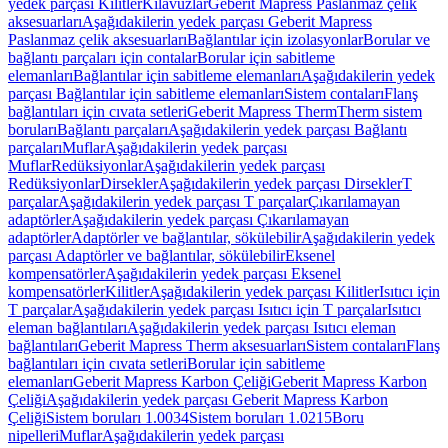
yedek parçası Kilitler
Kılavuzlar
Geberit Mapress Paslanmaz çelik
aksesuarları
Aşağıdakilerin yedek parçası Geberit Mapress
Paslanmaz çelik aksesuarları
Bağlantılar için izolasyonlar
Borular ve
bağlantı parçaları için contalar
Borular için sabitleme
elemanları
Bağlantılar için sabitleme elemanları
Aşağıdakilerin yedek
parçası Bağlantılar için sabitleme elemanları
Sistem contaları
Flanş
bağlantıları için cıvata setleri
Geberit Mapress Therm
Therm sistem
boruları
Bağlantı parçaları
Aşağıdakilerin yedek parçası Bağlantı
parçaları
Muflar
Aşağıdakilerin yedek parçası
Muflar
Redüksiyonlar
Aşağıdakilerin yedek parçası
Redüksiyonlar
Dirsekler
Aşağıdakilerin yedek parçası Dirsekler
T
parçalar
Aşağıdakilerin yedek parçası T parçalar
Çıkarılamayan
adaptörler
Aşağıdakilerin yedek parçası Çıkarılamayan
adaptörler
Adaptörler ve bağlantılar, sökülebilir
Aşağıdakilerin yedek
parçası Adaptörler ve bağlantılar, sökülebilir
Eksenel
kompensatörler
Aşağıdakilerin yedek parçası Eksenel
kompensatörler
Kilitler
Aşağıdakilerin yedek parçası Kilitler
Isıtıcı için
T parçalar
Aşağıdakilerin yedek parçası Isıtıcı için T parçalar
Isıtıcı
eleman bağlantıları
Aşağıdakilerin yedek parçası Isıtıcı eleman
bağlantıları
Geberit Mapress Therm aksesuarları
Sistem contaları
Flanş
bağlantıları için cıvata setleri
Borular için sabitleme
elemanları
Geberit Mapress Karbon Çeliği
Geberit Mapress Karbon
Çeliği
Aşağıdakilerin yedek parçası Geberit Mapress Karbon
Çeliği
Sistem boruları 1.0034
Sistem boruları 1.0215
Boru
nipelleri
Muflar
Aşağıdakilerin yedek parçası