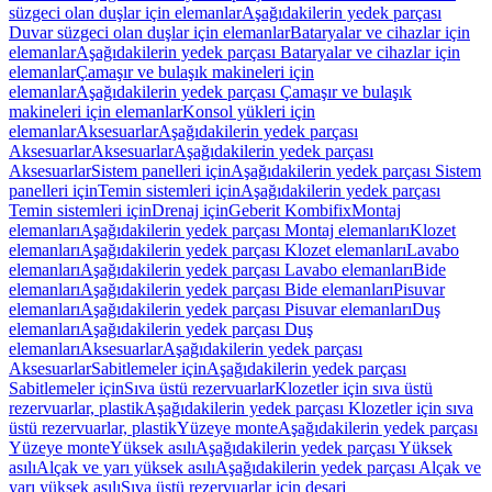
süzgeci olan duşlar için elemanlar
Aşağıdakilerin yedek parçası
Duvar süzgeci olan duşlar için elemanlar
Bataryalar ve cihazlar için
elemanlar
Aşağıdakilerin yedek parçası Bataryalar ve cihazlar için
elemanlar
Çamaşır ve bulaşık makineleri için
elemanlar
Aşağıdakilerin yedek parçası Çamaşır ve bulaşık
makineleri için elemanlar
Konsol yükleri için
elemanlar
Aksesuarlar
Aşağıdakilerin yedek parçası
Aksesuarlar
Aksesuarlar
Aşağıdakilerin yedek parçası
Aksesuarlar
Sistem panelleri için
Aşağıdakilerin yedek parçası Sistem
panelleri için
Temin sistemleri için
Aşağıdakilerin yedek parçası
Temin sistemleri için
Drenaj için
Geberit Kombifix
Montaj
elemanları
Aşağıdakilerin yedek parçası Montaj elemanları
Klozet
elemanları
Aşağıdakilerin yedek parçası Klozet elemanları
Lavabo
elemanları
Aşağıdakilerin yedek parçası Lavabo elemanları
Bide
elemanları
Aşağıdakilerin yedek parçası Bide elemanları
Pisuvar
elemanları
Aşağıdakilerin yedek parçası Pisuvar elemanları
Duş
elemanları
Aşağıdakilerin yedek parçası Duş
elemanları
Aksesuarlar
Aşağıdakilerin yedek parçası
Aksesuarlar
Sabitlemeler için
Aşağıdakilerin yedek parçası
Sabitlemeler için
Sıva üstü rezervuarlar
Klozetler için sıva üstü
rezervuarlar, plastik
Aşağıdakilerin yedek parçası Klozetler için sıva
üstü rezervuarlar, plastik
Yüzeye monte
Aşağıdakilerin yedek parçası
Yüzeye monte
Yüksek asılı
Aşağıdakilerin yedek parçası Yüksek
asılı
Alçak ve yarı yüksek asılı
Aşağıdakilerin yedek parçası Alçak ve
yarı yüksek asılı
Sıva üstü rezervuarlar için deşarj