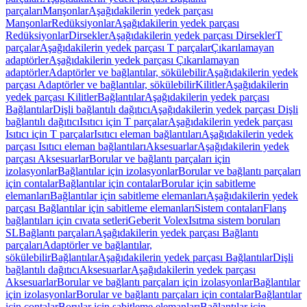
parçaları
Manşonlar
Aşağıdakilerin yedek parçası
Manşonlar
Redüksiyonlar
Aşağıdakilerin yedek parçası
Redüksiyonlar
Dirsekler
Aşağıdakilerin yedek parçası Dirsekler
T
parçalar
Aşağıdakilerin yedek parçası T parçalar
Çıkarılamayan
adaptörler
Aşağıdakilerin yedek parçası Çıkarılamayan
adaptörler
Adaptörler ve bağlantılar, sökülebilir
Aşağıdakilerin yedek
parçası Adaptörler ve bağlantılar, sökülebilir
Kilitler
Aşağıdakilerin
yedek parçası Kilitler
Bağlantılar
Aşağıdakilerin yedek parçası
Bağlantılar
Dişli bağlantılı dağıtıcı
Aşağıdakilerin yedek parçası Dişli
bağlantılı dağıtıcı
Isıtıcı için T parçalar
Aşağıdakilerin yedek parçası
Isıtıcı için T parçalar
Isıtıcı eleman bağlantıları
Aşağıdakilerin yedek
parçası Isıtıcı eleman bağlantıları
Aksesuarlar
Aşağıdakilerin yedek
parçası Aksesuarlar
Borular ve bağlantı parçaları için
izolasyonlar
Bağlantılar için izolasyonlar
Borular ve bağlantı parçaları
için contalar
Bağlantılar için contalar
Borular için sabitleme
elemanları
Bağlantılar için sabitleme elemanları
Aşağıdakilerin yedek
parçası Bağlantılar için sabitleme elemanları
Sistem contaları
Flanş
bağlantıları için cıvata setleri
Geberit Volex
Isıtma sistem boruları
SL
Bağlantı parçaları
Aşağıdakilerin yedek parçası Bağlantı
parçaları
Adaptörler ve bağlantılar,
sökülebilir
Bağlantılar
Aşağıdakilerin yedek parçası Bağlantılar
Dişli
bağlantılı dağıtıcı
Aksesuarlar
Aşağıdakilerin yedek parçası
Aksesuarlar
Borular ve bağlantı parçaları için izolasyonlar
Bağlantılar
için izolasyonlar
Borular ve bağlantı parçaları için contalar
Bağlantılar
için contalar
Borular için sabitleme elemanları
Bağlantılar için