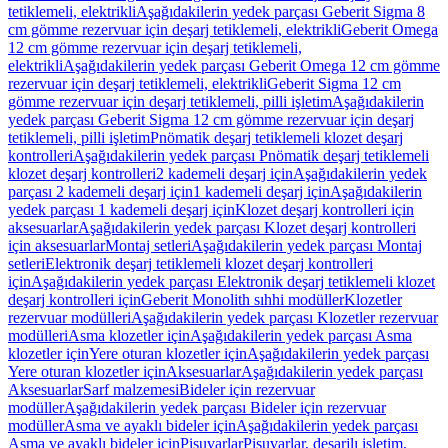
tetiklemeli, elektrikli
Aşağıdakilerin yedek parçası Geberit Sigma 8
cm gömme rezervuar için deşarj tetiklemeli, elektrikli
Geberit Omega
12 cm gömme rezervuar için deşarj tetiklemeli,
elektrikli
Aşağıdakilerin yedek parçası Geberit Omega 12 cm gömme
rezervuar için deşarj tetiklemeli, elektrikli
Geberit Sigma 12 cm
gömme rezervuar için deşarj tetiklemeli, pilli işletim
Aşağıdakilerin
yedek parçası Geberit Sigma 12 cm gömme rezervuar için deşarj
tetiklemeli, pilli işletim
Pnömatik deşarj tetiklemeli klozet deşarj
kontrolleri
Aşağıdakilerin yedek parçası Pnömatik deşarj tetiklemeli
klozet deşarj kontrolleri
2 kademeli deşarj için
Aşağıdakilerin yedek
parçası 2 kademeli deşarj için
1 kademeli deşarj için
Aşağıdakilerin
yedek parçası 1 kademeli deşarj için
Klozet deşarj kontrolleri için
aksesuarlar
Aşağıdakilerin yedek parçası Klozet deşarj kontrolleri
için aksesuarlar
Montaj setleri
Aşağıdakilerin yedek parçası Montaj
setleri
Elektronik deşarj tetiklemeli klozet deşarj kontrolleri
için
Aşağıdakilerin yedek parçası Elektronik deşarj tetiklemeli klozet
deşarj kontrolleri için
Geberit Monolith sıhhi modüller
Klozetler
rezervuar modülleri
Aşağıdakilerin yedek parçası Klozetler rezervuar
modülleri
Asma klozetler için
Aşağıdakilerin yedek parçası Asma
klozetler için
Yere oturan klozetler için
Aşağıdakilerin yedek parçası
Yere oturan klozetler için
Aksesuarlar
Aşağıdakilerin yedek parçası
Aksesuarlar
Sarf malzemesi
Bideler için rezervuar
modüller
Aşağıdakilerin yedek parçası Bideler için rezervuar
modüller
Asma ve ayaklı bideler için
Aşağıdakilerin yedek parçası
Asma ve ayaklı bideler için
Pisuvarlar
Pisuvarlar, deşarjlı işletim,