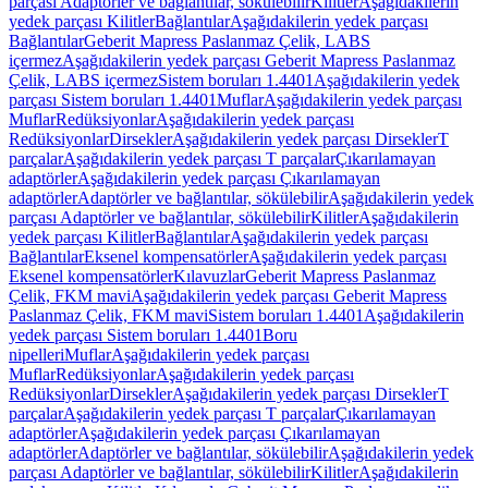
parçası Adaptörler ve bağlantılar, sökülebilir
Kilitler
Aşağıdakilerin
yedek parçası Kilitler
Bağlantılar
Aşağıdakilerin yedek parçası
Bağlantılar
Geberit Mapress Paslanmaz Çelik, LABS
içermez
Aşağıdakilerin yedek parçası Geberit Mapress Paslanmaz
Çelik, LABS içermez
Sistem boruları 1.4401
Aşağıdakilerin yedek
parçası Sistem boruları 1.4401
Muflar
Aşağıdakilerin yedek parçası
Muflar
Redüksiyonlar
Aşağıdakilerin yedek parçası
Redüksiyonlar
Dirsekler
Aşağıdakilerin yedek parçası Dirsekler
T
parçalar
Aşağıdakilerin yedek parçası T parçalar
Çıkarılamayan
adaptörler
Aşağıdakilerin yedek parçası Çıkarılamayan
adaptörler
Adaptörler ve bağlantılar, sökülebilir
Aşağıdakilerin yedek
parçası Adaptörler ve bağlantılar, sökülebilir
Kilitler
Aşağıdakilerin
yedek parçası Kilitler
Bağlantılar
Aşağıdakilerin yedek parçası
Bağlantılar
Eksenel kompensatörler
Aşağıdakilerin yedek parçası
Eksenel kompensatörler
Kılavuzlar
Geberit Mapress Paslanmaz
Çelik, FKM mavi
Aşağıdakilerin yedek parçası Geberit Mapress
Paslanmaz Çelik, FKM mavi
Sistem boruları 1.4401
Aşağıdakilerin
yedek parçası Sistem boruları 1.4401
Boru
nipelleri
Muflar
Aşağıdakilerin yedek parçası
Muflar
Redüksiyonlar
Aşağıdakilerin yedek parçası
Redüksiyonlar
Dirsekler
Aşağıdakilerin yedek parçası Dirsekler
T
parçalar
Aşağıdakilerin yedek parçası T parçalar
Çıkarılamayan
adaptörler
Aşağıdakilerin yedek parçası Çıkarılamayan
adaptörler
Adaptörler ve bağlantılar, sökülebilir
Aşağıdakilerin yedek
parçası Adaptörler ve bağlantılar, sökülebilir
Kilitler
Aşağıdakilerin