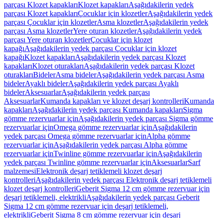
parçası Klozet kapakları
Klozet kapakları
Aşağıdakilerin yedek
parçası Klozet kapakları
Çocuklar için klozetler
Aşağıdakilerin yedek
parçası Çocuklar için klozetler
Asma klozetler
Aşağıdakilerin yedek
parçası Asma klozetler
Yere oturan klozetler
Aşağıdakilerin yedek
parçası Yere oturan klozetler
Çocuklar için klozet
kapağı
Aşağıdakilerin yedek parçası Çocuklar için klozet
kapağı
Klozet kapakları
Aşağıdakilerin yedek parçası Klozet
kapakları
Klozet oturakları
Aşağıdakilerin yedek parçası Klozet
oturakları
Bideler
Asma bideler
Aşağıdakilerin yedek parçası Asma
bideler
Ayaklı bideler
Aşağıdakilerin yedek parçası Ayaklı
bideler
Aksesuarlar
Aşağıdakilerin yedek parçası
Aksesuarlar
Kumanda kapakları ve klozet deşarj kontrolleri
Kumanda
kapakları
Aşağıdakilerin yedek parçası Kumanda kapakları
Sigma
gömme rezervuarlar için
Aşağıdakilerin yedek parçası Sigma gömme
rezervuarlar için
Omega gömme rezervuarlar için
Aşağıdakilerin
yedek parçası Omega gömme rezervuarlar için
Alpha gömme
rezervuarlar için
Aşağıdakilerin yedek parçası Alpha gömme
rezervuarlar için
Twinline gömme rezervuarlar için
Aşağıdakilerin
yedek parçası Twinline gömme rezervuarlar için
Aksesuarlar
Sarf
malzemesi
Elektronik deşarj tetiklemeli klozet deşarj
kontrolleri
Aşağıdakilerin yedek parçası Elektronik deşarj tetiklemeli
klozet deşarj kontrolleri
Geberit Sigma 12 cm gömme rezervuar için
deşarj tetiklemeli, elektrikli
Aşağıdakilerin yedek parçası Geberit
Sigma 12 cm gömme rezervuar için deşarj tetiklemeli,
elektrikli
Geberit Sigma 8 cm gömme rezervuar için deşarj