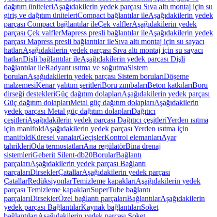
dağıtım üniteleri
Aşağıdakilerin yedek parçası Sıva altı montaj için su
giriş ve dağıtım üniteleri
Compact bağlantılar ile
Aşağıdakilerin yedek
parçası Compact bağlantılar ile
Çek valfler
Aşağıdakilerin yedek
parçası Çek valfler
Mapress presli bağlantılar ile
Aşağıdakilerin yedek
parçası Mapress presli bağlantılar ile
Sıva altı montaj için su sayacı
hatları
Aşağıdakilerin yedek parçası Sıva altı montaj için su sayacı
hatları
Dişli bağlantılar ile
Aşağıdakilerin yedek parçası Dişli
bağlantılar ile
Radyant ısıtma ve soğutma
Sistem
boruları
Aşağıdakilerin yedek parçası Sistem boruları
Döşeme
malzemesi
Kenar yalıtım şeritleri
Boru zımbaları
Beton katkıları
Boru
dirseği destekleri
Güç dağıtım dolapları
Aşağıdakilerin yedek parçası
Güç dağıtım dolapları
Metal güç dağıtım dolapları
Aşağıdakilerin
yedek parçası Metal güç dağıtım dolapları
Dağıtıcı
çeşitleri
Aşağıdakilerin yedek parçası Dağıtıcı çeşitleri
Yerden ısıtma
için manifold
Aşağıdakilerin yedek parçası Yerden ısıtma için
manifold
Küresel vanalar
Geçişler
Kontrol elemanları
Ayar
tahrikleri
Oda termostatları
Ana regülatör
Bina drenaj
sistemleri
Geberit Silent-db20
Borular
Bağlantı
parçaları
Aşağıdakilerin yedek parçası Bağlantı
parçaları
Dirsekler
Çatallar
Aşağıdakilerin yedek parçası
Çatallar
Redüksiyonlar
Temizleme kapakları
Aşağıdakilerin yedek
parçası Temizleme kapakları
SuperTube bağlantı
parçaları
Dirsekler
Özel bağlantı parçaları
Bağlantılar
Aşağıdakilerin
yedek parçası Bağlantılar
Kaynak bağlantıları
Soket
bağlantıları
Aşağıdakilerin yedek parçası Soket