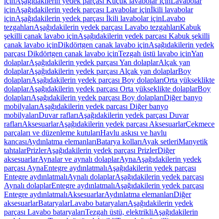
için
Aşağıdakilerin yedek parçası Küçük lavabolar için
Lavabolar
için
Aşağıdakilerin yedek parçası Lavabolar için
İkili lavabolar
için
Aşağıdakilerin yedek parçası İkili lavabolar için
Lavabo
tezgahları
Aşağıdakilerin yedek parçası Lavabo tezgahları
Kabuk
şekilli çanak lavabo için
Aşağıdakilerin yedek parçası Kabuk şekilli
çanak lavabo için
Dikdörtgen çanak lavabo için
Aşağıdakilerin yedek
parçası Dikdörtgen çanak lavabo için
Tezgah üstü lavabo için
Yan
dolaplar
Aşağıdakilerin yedek parçası Yan dolaplar
Alçak yan
dolaplar
Aşağıdakilerin yedek parçası Alçak yan dolaplar
Boy
dolapları
Aşağıdakilerin yedek parçası Boy dolapları
Orta yükseklikte
dolaplar
Aşağıdakilerin yedek parçası Orta yükseklikte dolaplar
Boy
dolapları
Aşağıdakilerin yedek parçası Boy dolapları
Diğer banyo
mobilyaları
Aşağıdakilerin yedek parçası Diğer banyo
mobilyaları
Duvar rafları
Aşağıdakilerin yedek parçası Duvar
rafları
Aksesuarlar
Aşağıdakilerin yedek parçası Aksesuarlar
Çekmece
parçaları ve düzenleme kutuları
Havlu askısı ve havlu
kancası
Aydınlatma elemanları
Batarya kolları
Ayak setleri
Manyetik
tahtalar
Prizler
Aşağıdakilerin yedek parçası Prizler
Diğer
aksesuarlar
Aynalar ve aynalı dolaplar
Ayna
Aşağıdakilerin yedek
parçası Ayna
Entegre aydınlatmalı
Aşağıdakilerin yedek parçası
Entegre aydınlatmalı
Aynalı dolaplar
Aşağıdakilerin yedek parçası
Aynalı dolaplar
Entegre aydınlatmalı
Aşağıdakilerin yedek parçası
Entegre aydınlatmalı
Aksesuarlar
Aydınlatma elemanları
Diğer
aksesuarlar
Bataryalar
Lavabo bataryaları
Aşağıdakilerin yedek
parçası Lavabo bataryaları
Tezgah üstü, elektrikli
Aşağıdakilerin