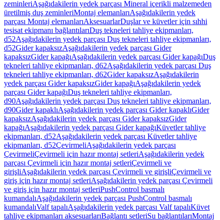
zeminleri
Aşağıdakilerin yedek parçası Mineral içerikli malzemeden
üretilmiş duş zeminleri
Montaj elemanları
Aşağıdakilerin yedek
parçası Montaj elemanları
Aksesuarlar
Duşlar ve küvetler için sıhhi
tesisat ekipmanı bağlantıları
Duş tekneleri tahliye ekipmanları,
d52
Aşağıdakilerin yedek parçası Duş tekneleri tahliye ekipmanları,
d52
Gider kapaksız
Aşağıdakilerin yedek parçası Gider
kapaksız
Gider kapağı
Aşağıdakilerin yedek parçası Gider kapağı
Duş
tekneleri tahliye ekipmanları, d62
Aşağıdakilerin yedek parçası Duş
tekneleri tahliye ekipmanları, d62
Gider kapaksız
Aşağıdakilerin
yedek parçası Gider kapaksız
Gider kapağı
Aşağıdakilerin yedek
parçası Gider kapağı
Duş tekneleri tahliye ekipmanları,
d90
Aşağıdakilerin yedek parçası Duş tekneleri tahliye ekipmanları,
d90
Gider kapaklı
Aşağıdakilerin yedek parçası Gider kapaklı
Gider
kapaksız
Aşağıdakilerin yedek parçası Gider kapaksız
Gider
kapağı
Aşağıdakilerin yedek parçası Gider kapağı
Küvetler tahliye
ekipmanları, d52
Aşağıdakilerin yedek parçası Küvetler tahliye
ekipmanları, d52
Çevirmeli
Aşağıdakilerin yedek parçası
Çevirmeli
Çevirmeli için hazır montaj setleri
Aşağıdakilerin yedek
parçası Çevirmeli için hazır montaj setleri
Çevirmeli ve
girişli
Aşağıdakilerin yedek parçası Çevirmeli ve girişli
Çevirmeli ve
giriş için hazır montaj setleri
Aşağıdakilerin yedek parçası Çevirmeli
ve giriş için hazır montaj setleri
PushControl basmalı
kumandalı
Aşağıdakilerin yedek parçası PushControl basmalı
kumandalı
Valf tapalı
Aşağıdakilerin yedek parçası Valf tapalı
Küvet
tahliye ekipmanları aksesuarları
Bağlantı setleri
Su bağlantıları
Montaj