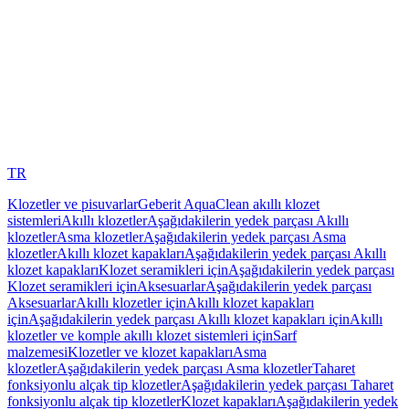
TR
Klozetler ve pisuvarlar
Geberit AquaClean akıllı klozet
sistemleri
Akıllı klozetler
Aşağıdakilerin yedek parçası Akıllı
klozetler
Asma klozetler
Aşağıdakilerin yedek parçası Asma
klozetler
Akıllı klozet kapakları
Aşağıdakilerin yedek parçası Akıllı
klozet kapakları
Klozet seramikleri için
Aşağıdakilerin yedek parçası
Klozet seramikleri için
Aksesuarlar
Aşağıdakilerin yedek parçası
Aksesuarlar
Akıllı klozetler için
Akıllı klozet kapakları
için
Aşağıdakilerin yedek parçası Akıllı klozet kapakları için
Akıllı
klozetler ve komple akıllı klozet sistemleri için
Sarf
malzemesi
Klozetler ve klozet kapakları
Asma
klozetler
Aşağıdakilerin yedek parçası Asma klozetler
Taharet
fonksiyonlu alçak tip klozetler
Aşağıdakilerin yedek parçası Taharet
fonksiyonlu alçak tip klozetler
Klozet kapakları
Aşağıdakilerin yedek