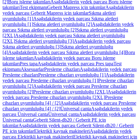
[2]
Boru işleme takımları
Aşağıdakilerin yedek parçası Boru işleme
takımları
Test ekipmanı
Geberit Mapress için takımlar
Aşağıdakilerin
yedek parçası Geberit Mapress için takımlar
Sıkma aletleri
uyumluluğu [1]
Aşağıdakilerin yedek parçası Sıkma aletleri
uyumluluğu [1]
Sıkma aletleri uyumluluğu [2]
Aşağıdakilerin yedek
parçası Sıkma aletleri uyumluluğu [2]
Sıkma aletleri uyumluluğu
[2XL]
Aşağıdakilerin yedek parçası Sıkma aletleri uyumluluğu
[2XL]
Sıkma aletleri uyumluluğu [3]
Aşağıdakilerin yedek parçası
Sıkma aletleri uyumluluğu [3]
Sıkma aletleri uyumluluğu
[4]
Aşağıdakilerin yedek parçası Sıkma aletleri uyumluluğu [4]
Boru
işleme takımları
Aşağıdakilerin yedek parçası Boru işleme
takımları
Pres tapa
Aşağıdakilerin yedek parçası Pres tapa
Test
ekipmanı
Aksesuarlar
Presleme cihazları
Aşağıdakilerin yedek parçası
Presleme cihazları
Presleme cihazları uyumluluğu [1]
Aşağıdakilerin
yedek parçası Presleme cihazları uyumluluğu [1]
Presleme cihazları
uyumluluğu [2]
Aşağıdakilerin yedek parçası Presleme cihazları
uyumluluğu [2]
Presleme cihazları uyumluluğu [2XL]
Aşağıdakilerin
yedek parçası Presleme cihazları uyumluluğu [2XL]
Presleme
cihazları uyumluluğu [4] / [2]
Aşağıdakilerin yedek parçası Presleme
cihazları uyumluluğu [4] / [2]
Üniversal çanta
Aşağıdakilerin yedek
parçası Üniversal çanta
Üniversal çanta
Aşağıdakilerin yedek parçası
Üniversal çanta
Geberit Silent-db20 / Geberit PE için
takımlar
Aşağıdakilerin yedek parçası Geberit Silent-db20 / Geberit
PE için takımlar
Elektrikli kaynak makineleri
Aşağıdakilerin yedek
parçası Elektrikli kaynak makineleri
Elektrikli kaynak makineleri için