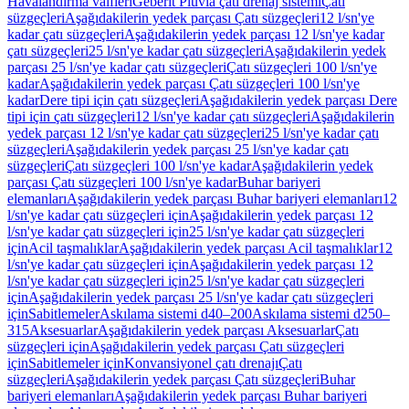
Havalandırma valfleri
Geberit Pluvia çatı drenaj sistemi
Çatı
süzgeçleri
Aşağıdakilerin yedek parçası Çatı süzgeçleri
12 l/sn'ye
kadar çatı süzgeçleri
Aşağıdakilerin yedek parçası 12 l/sn'ye kadar
çatı süzgeçleri
25 l/sn'ye kadar çatı süzgeçleri
Aşağıdakilerin yedek
parçası 25 l/sn'ye kadar çatı süzgeçleri
Çatı süzgeçleri 100 l/sn'ye
kadar
Aşağıdakilerin yedek parçası Çatı süzgeçleri 100 l/sn'ye
kadar
Dere tipi için çatı süzgeçleri
Aşağıdakilerin yedek parçası Dere
tipi için çatı süzgeçleri
12 l/sn'ye kadar çatı süzgeçleri
Aşağıdakilerin
yedek parçası 12 l/sn'ye kadar çatı süzgeçleri
25 l/sn'ye kadar çatı
süzgeçleri
Aşağıdakilerin yedek parçası 25 l/sn'ye kadar çatı
süzgeçleri
Çatı süzgeçleri 100 l/sn'ye kadar
Aşağıdakilerin yedek
parçası Çatı süzgeçleri 100 l/sn'ye kadar
Buhar bariyeri
elemanları
Aşağıdakilerin yedek parçası Buhar bariyeri elemanları
12
l/sn'ye kadar çatı süzgeçleri için
Aşağıdakilerin yedek parçası 12
l/sn'ye kadar çatı süzgeçleri için
25 l/sn'ye kadar çatı süzgeçleri
için
Acil taşmalıklar
Aşağıdakilerin yedek parçası Acil taşmalıklar
12
l/sn'ye kadar çatı süzgeçleri için
Aşağıdakilerin yedek parçası 12
l/sn'ye kadar çatı süzgeçleri için
25 l/sn'ye kadar çatı süzgeçleri
için
Aşağıdakilerin yedek parçası 25 l/sn'ye kadar çatı süzgeçleri
için
Sabitlemeler
Askılama sistemi d40–200
Askılama sistemi d250–
315
Aksesuarlar
Aşağıdakilerin yedek parçası Aksesuarlar
Çatı
süzgeçleri için
Aşağıdakilerin yedek parçası Çatı süzgeçleri
için
Sabitlemeler için
Konvansiyonel çatı drenajı
Çatı
süzgeçleri
Aşağıdakilerin yedek parçası Çatı süzgeçleri
Buhar
bariyeri elemanları
Aşağıdakilerin yedek parçası Buhar bariyeri