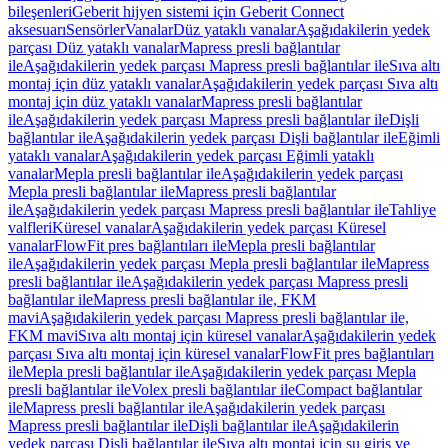
bileşenleri
Geberit hijyen sistemi için Geberit Connect
aksesuarı
Sensörler
Vanalar
Düz yataklı vanalar
Aşağıdakilerin yedek
parçası Düz yataklı vanalar
Mapress presli bağlantılar
ile
Aşağıdakilerin yedek parçası Mapress presli bağlantılar ile
Sıva altı
montaj için düz yataklı vanalar
Aşağıdakilerin yedek parçası Sıva altı
montaj için düz yataklı vanalar
Mapress presli bağlantılar
ile
Aşağıdakilerin yedek parçası Mapress presli bağlantılar ile
Dişli
bağlantılar ile
Aşağıdakilerin yedek parçası Dişli bağlantılar ile
Eğimli
yataklı vanalar
Aşağıdakilerin yedek parçası Eğimli yataklı
vanalar
Mepla presli bağlantılar ile
Aşağıdakilerin yedek parçası
Mepla presli bağlantılar ile
Mapress presli bağlantılar
ile
Aşağıdakilerin yedek parçası Mapress presli bağlantılar ile
Tahliye
valfleri
Küresel vanalar
Aşağıdakilerin yedek parçası Küresel
vanalar
FlowFit pres bağlantıları ile
Mepla presli bağlantılar
ile
Aşağıdakilerin yedek parçası Mepla presli bağlantılar ile
Mapress
presli bağlantılar ile
Aşağıdakilerin yedek parçası Mapress presli
bağlantılar ile
Mapress presli bağlantılar ile, FKM
mavi
Aşağıdakilerin yedek parçası Mapress presli bağlantılar ile,
FKM mavi
Sıva altı montaj için küresel vanalar
Aşağıdakilerin yedek
parçası Sıva altı montaj için küresel vanalar
FlowFit pres bağlantıları
ile
Mepla presli bağlantılar ile
Aşağıdakilerin yedek parçası Mepla
presli bağlantılar ile
Volex presli bağlantılar ile
Compact bağlantılar
ile
Mapress presli bağlantılar ile
Aşağıdakilerin yedek parçası
Mapress presli bağlantılar ile
Dişli bağlantılar ile
Aşağıdakilerin
yedek parçası Dişli bağlantılar ile
Sıva altı montaj için su giriş ve