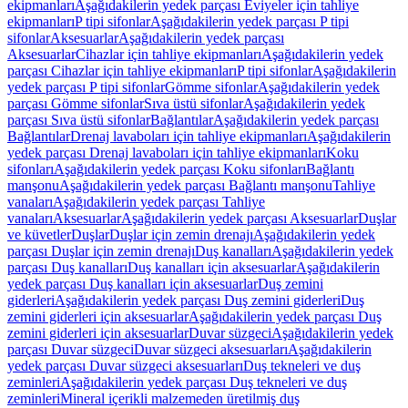
ekipmanları
Aşağıdakilerin yedek parçası Eviyeler için tahliye
ekipmanları
P tipi sifonlar
Aşağıdakilerin yedek parçası P tipi
sifonlar
Aksesuarlar
Aşağıdakilerin yedek parçası
Aksesuarlar
Cihazlar için tahliye ekipmanları
Aşağıdakilerin yedek
parçası Cihazlar için tahliye ekipmanları
P tipi sifonlar
Aşağıdakilerin
yedek parçası P tipi sifonlar
Gömme sifonlar
Aşağıdakilerin yedek
parçası Gömme sifonlar
Sıva üstü sifonlar
Aşağıdakilerin yedek
parçası Sıva üstü sifonlar
Bağlantılar
Aşağıdakilerin yedek parçası
Bağlantılar
Drenaj lavaboları için tahliye ekipmanları
Aşağıdakilerin
yedek parçası Drenaj lavaboları için tahliye ekipmanları
Koku
sifonları
Aşağıdakilerin yedek parçası Koku sifonları
Bağlantı
manşonu
Aşağıdakilerin yedek parçası Bağlantı manşonu
Tahliye
vanaları
Aşağıdakilerin yedek parçası Tahliye
vanaları
Aksesuarlar
Aşağıdakilerin yedek parçası Aksesuarlar
Duşlar
ve küvetler
Duşlar
Duşlar için zemin drenajı
Aşağıdakilerin yedek
parçası Duşlar için zemin drenajı
Duş kanalları
Aşağıdakilerin yedek
parçası Duş kanalları
Duş kanalları için aksesuarlar
Aşağıdakilerin
yedek parçası Duş kanalları için aksesuarlar
Duş zemini
giderleri
Aşağıdakilerin yedek parçası Duş zemini giderleri
Duş
zemini giderleri için aksesuarlar
Aşağıdakilerin yedek parçası Duş
zemini giderleri için aksesuarlar
Duvar süzgeci
Aşağıdakilerin yedek
parçası Duvar süzgeci
Duvar süzgeci aksesuarları
Aşağıdakilerin
yedek parçası Duvar süzgeci aksesuarları
Duş tekneleri ve duş
zeminleri
Aşağıdakilerin yedek parçası Duş tekneleri ve duş
zeminleri
Mineral içerikli malzemeden üretilmiş duş