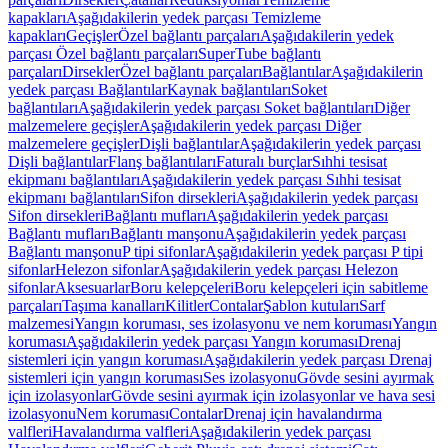
kapakları
Aşağıdakilerin yedek parçası Temizleme
kapakları
Geçişler
Özel bağlantı parçaları
Aşağıdakilerin yedek
parçası Özel bağlantı parçaları
SuperTube bağlantı
parçaları
Dirsekler
Özel bağlantı parçaları
Bağlantılar
Aşağıdakilerin
yedek parçası Bağlantılar
Kaynak bağlantıları
Soket
bağlantıları
Aşağıdakilerin yedek parçası Soket bağlantıları
Diğer
malzemelere geçişler
Aşağıdakilerin yedek parçası Diğer
malzemelere geçişler
Dişli bağlantılar
Aşağıdakilerin yedek parçası
Dişli bağlantılar
Flanş bağlantıları
Faturalı burçlar
Sıhhi tesisat
ekipmanı bağlantıları
Aşağıdakilerin yedek parçası Sıhhi tesisat
ekipmanı bağlantıları
Sifon dirsekleri
Aşağıdakilerin yedek parçası
Sifon dirsekleri
Bağlantı mufları
Aşağıdakilerin yedek parçası
Bağlantı mufları
Bağlantı manşonu
Aşağıdakilerin yedek parçası
Bağlantı manşonu
P tipi sifonlar
Aşağıdakilerin yedek parçası P tipi
sifonlar
Helezon sifonlar
Aşağıdakilerin yedek parçası Helezon
sifonlar
Aksesuarlar
Boru kelepçeleri
Boru kelepçeleri için sabitleme
parçaları
Taşıma kanalları
Kilitler
Contalar
Şablon kutuları
Sarf
malzemesi
Yangın koruması, ses izolasyonu ve nem koruması
Yangın
koruması
Aşağıdakilerin yedek parçası Yangın koruması
Drenaj
sistemleri için yangın koruması
Aşağıdakilerin yedek parçası Drenaj
sistemleri için yangın koruması
Ses izolasyonu
Gövde sesini ayırmak
için izolasyonlar
Gövde sesini ayırmak için izolasyonlar ve hava sesi
izolasyonu
Nem koruması
Contalar
Drenaj için havalandırma
valfleri
Havalandırma valfleri
Aşağıdakilerin yedek parçası