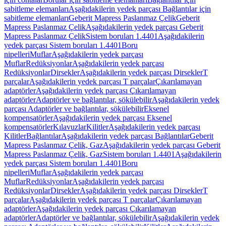
sabitleme elemanları
Aşağıdakilerin yedek parçası Bağlantılar için
sabitleme elemanları
Geberit Mapress Paslanmaz Çelik
Geberit
Mapress Paslanmaz Çelik
Aşağıdakilerin yedek parçası Geberit
Mapress Paslanmaz Çelik
Sistem boruları 1.4401
Aşağıdakilerin
yedek parçası Sistem boruları 1.4401
Boru
nipelleri
Muflar
Aşağıdakilerin yedek parçası
Muflar
Redüksiyonlar
Aşağıdakilerin yedek parçası
Redüksiyonlar
Dirsekler
Aşağıdakilerin yedek parçası Dirsekler
T
parçalar
Aşağıdakilerin yedek parçası T parçalar
Çıkarılamayan
adaptörler
Aşağıdakilerin yedek parçası Çıkarılamayan
adaptörler
Adaptörler ve bağlantılar, sökülebilir
Aşağıdakilerin yedek
parçası Adaptörler ve bağlantılar, sökülebilir
Eksenel
kompensatörler
Aşağıdakilerin yedek parçası Eksenel
kompensatörler
Kılavuzlar
Kilitler
Aşağıdakilerin yedek parçası
Kilitler
Bağlantılar
Aşağıdakilerin yedek parçası Bağlantılar
Geberit
Mapress Paslanmaz Çelik, Gaz
Aşağıdakilerin yedek parçası Geberit
Mapress Paslanmaz Çelik, Gaz
Sistem boruları 1.4401
Aşağıdakilerin
yedek parçası Sistem boruları 1.4401
Boru
nipelleri
Muflar
Aşağıdakilerin yedek parçası
Muflar
Redüksiyonlar
Aşağıdakilerin yedek parçası
Redüksiyonlar
Dirsekler
Aşağıdakilerin yedek parçası Dirsekler
T
parçalar
Aşağıdakilerin yedek parçası T parçalar
Çıkarılamayan
adaptörler
Aşağıdakilerin yedek parçası Çıkarılamayan
adaptörler
Adaptörler ve bağlantılar, sökülebilir
Aşağıdakilerin yedek