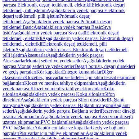
parçası Elektronik deşarj tetiklemeli, elektrikli
Elektronik deşarj
tetiklemeli, pilli işletim
Aşağıdakilerin yedek parçası Elektronik
deşarj tetiklemeli, pilli işletim
Pnömatik deşarj
tetiklemeli
Aşağıdakilerin yedek parçası Pnömatik deşarj
tetiklemeli
Basic
Aşağıdakilerin yedek parçası Basic
Sıva
üstü
Aşağıdakilerin yedek parçası Sıva üstü
Elektronik deşarj
tetiklemeli, elektrikli
Aşağıdakilerin yedek parçası Elektronik deşarj
tetiklemeli, elektrikli
Elektronik deşarj tetiklemeli, pilli
işletim
Aşağıdakilerin yedek parçası Elektronik deşarj tetiklemeli,
pilli işletim
Aksesuarlar
Aşağıdakilerin yedek parçası
Aksesuarlar
Montaj setleri ve yedek setler
Aşağıdakilerin yedek
parçası Montaj setleri ve yedek setler
Deşarj borusu, deşarj dirsekleri
ve geçiş parçaları
Kör kapaklar
Entegre kumandalar
Diğer
aksesuarlar
Klozetler, pisuvarlar ve bideler için sıhhi tesisat ekipmanı
bağlantıları
Klozet ve menfez tahliye ekipmanları
Aşağıdakilerin
yedek parçası Klozet ve menfez tahliye ekipmanları
Koku
sifonları
Aşağıdakilerin yedek parçası Koku sifonları
Sifon
dirsekleri
Aşağıdakilerin yedek parçası Sifon dirsekleri
Bağlantı
manşonu
Aşağıdakilerin yedek parçası Bağlantı manşonu
Bağlantı
setleri
Aşağıdakilerin yedek parçası Bağlantı setleri
Rezervuar dirseği
uzatma ekipmanları
Aşağıdakilerin yedek parçası Rezervuar dirseği
uzatma ekipmanları
PVC bağlantılar
Aşağıdakilerin yedek parçası
PVC bağlantılar
Adaptör contalar ve kapaklar
Geçiş ve bağlantı
parçaları
Pisuvarlar için tahliye ekipmanları
Aşağıdakilerin yedek
parçası Pisuvarlar için tahliye ekipmanları
Pisuvar