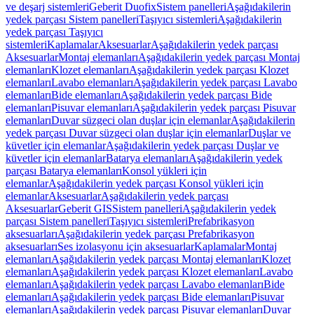
ve deşarj sistemleri
Geberit Duofix
Sistem panelleri
Aşağıdakilerin
yedek parçası Sistem panelleri
Taşıyıcı sistemleri
Aşağıdakilerin
yedek parçası Taşıyıcı
sistemleri
Kaplamalar
Aksesuarlar
Aşağıdakilerin yedek parçası
Aksesuarlar
Montaj elemanları
Aşağıdakilerin yedek parçası Montaj
elemanları
Klozet elemanları
Aşağıdakilerin yedek parçası Klozet
elemanları
Lavabo elemanları
Aşağıdakilerin yedek parçası Lavabo
elemanları
Bide elemanları
Aşağıdakilerin yedek parçası Bide
elemanları
Pisuvar elemanları
Aşağıdakilerin yedek parçası Pisuvar
elemanları
Duvar süzgeci olan duşlar için elemanlar
Aşağıdakilerin
yedek parçası Duvar süzgeci olan duşlar için elemanlar
Duşlar ve
küvetler için elemanlar
Aşağıdakilerin yedek parçası Duşlar ve
küvetler için elemanlar
Batarya elemanları
Aşağıdakilerin yedek
parçası Batarya elemanları
Konsol yükleri için
elemanlar
Aşağıdakilerin yedek parçası Konsol yükleri için
elemanlar
Aksesuarlar
Aşağıdakilerin yedek parçası
Aksesuarlar
Geberit GIS
Sistem panelleri
Aşağıdakilerin yedek
parçası Sistem panelleri
Taşıyıcı sistemleri
Prefabrikasyon
aksesuarları
Aşağıdakilerin yedek parçası Prefabrikasyon
aksesuarları
Ses izolasyonu için aksesuarlar
Kaplamalar
Montaj
elemanları
Aşağıdakilerin yedek parçası Montaj elemanları
Klozet
elemanları
Aşağıdakilerin yedek parçası Klozet elemanları
Lavabo
elemanları
Aşağıdakilerin yedek parçası Lavabo elemanları
Bide
elemanları
Aşağıdakilerin yedek parçası Bide elemanları
Pisuvar
elemanları
Aşağıdakilerin yedek parçası Pisuvar elemanları
Duvar