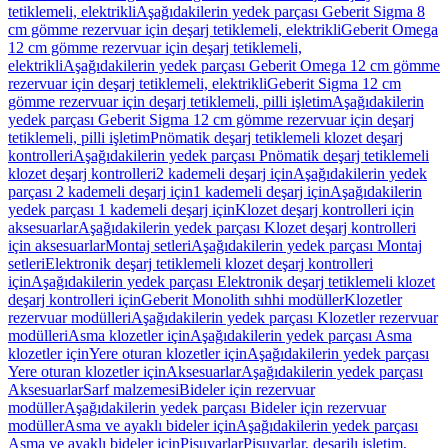
tetiklemeli, elektrikli
Aşağıdakilerin yedek parçası Geberit Sigma 8
cm gömme rezervuar için deşarj tetiklemeli, elektrikli
Geberit Omega
12 cm gömme rezervuar için deşarj tetiklemeli,
elektrikli
Aşağıdakilerin yedek parçası Geberit Omega 12 cm gömme
rezervuar için deşarj tetiklemeli, elektrikli
Geberit Sigma 12 cm
gömme rezervuar için deşarj tetiklemeli, pilli işletim
Aşağıdakilerin
yedek parçası Geberit Sigma 12 cm gömme rezervuar için deşarj
tetiklemeli, pilli işletim
Pnömatik deşarj tetiklemeli klozet deşarj
kontrolleri
Aşağıdakilerin yedek parçası Pnömatik deşarj tetiklemeli
klozet deşarj kontrolleri
2 kademeli deşarj için
Aşağıdakilerin yedek
parçası 2 kademeli deşarj için
1 kademeli deşarj için
Aşağıdakilerin
yedek parçası 1 kademeli deşarj için
Klozet deşarj kontrolleri için
aksesuarlar
Aşağıdakilerin yedek parçası Klozet deşarj kontrolleri
için aksesuarlar
Montaj setleri
Aşağıdakilerin yedek parçası Montaj
setleri
Elektronik deşarj tetiklemeli klozet deşarj kontrolleri
için
Aşağıdakilerin yedek parçası Elektronik deşarj tetiklemeli klozet
deşarj kontrolleri için
Geberit Monolith sıhhi modüller
Klozetler
rezervuar modülleri
Aşağıdakilerin yedek parçası Klozetler rezervuar
modülleri
Asma klozetler için
Aşağıdakilerin yedek parçası Asma
klozetler için
Yere oturan klozetler için
Aşağıdakilerin yedek parçası
Yere oturan klozetler için
Aksesuarlar
Aşağıdakilerin yedek parçası
Aksesuarlar
Sarf malzemesi
Bideler için rezervuar
modüller
Aşağıdakilerin yedek parçası Bideler için rezervuar
modüller
Asma ve ayaklı bideler için
Aşağıdakilerin yedek parçası
Asma ve ayaklı bideler için
Pisuvarlar
Pisuvarlar, deşarjlı işletim,