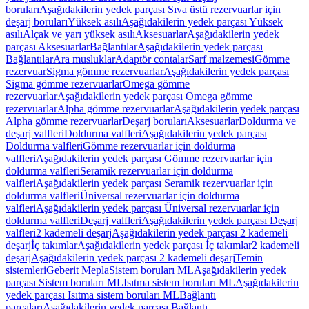
boruları
Aşağıdakilerin yedek parçası Sıva üstü rezervuarlar için
deşarj boruları
Yüksek asılı
Aşağıdakilerin yedek parçası Yüksek
asılı
Alçak ve yarı yüksek asılı
Aksesuarlar
Aşağıdakilerin yedek
parçası Aksesuarlar
Bağlantılar
Aşağıdakilerin yedek parçası
Bağlantılar
Ara musluklar
Adaptör contalar
Sarf malzemesi
Gömme
rezervuar
Sigma gömme rezervuarlar
Aşağıdakilerin yedek parçası
Sigma gömme rezervuarlar
Omega gömme
rezervuarlar
Aşağıdakilerin yedek parçası Omega gömme
rezervuarlar
Alpha gömme rezervuarlar
Aşağıdakilerin yedek parçası
Alpha gömme rezervuarlar
Deşarj boruları
Aksesuarlar
Doldurma ve
deşarj valfleri
Doldurma valfleri
Aşağıdakilerin yedek parçası
Doldurma valfleri
Gömme rezervuarlar için doldurma
valfleri
Aşağıdakilerin yedek parçası Gömme rezervuarlar için
doldurma valfleri
Seramik rezervuarlar için doldurma
valfleri
Aşağıdakilerin yedek parçası Seramik rezervuarlar için
doldurma valfleri
Üniversal rezervuarlar için doldurma
valfleri
Aşağıdakilerin yedek parçası Üniversal rezervuarlar için
doldurma valfleri
Deşarj valfleri
Aşağıdakilerin yedek parçası Deşarj
valfleri
2 kademeli deşarj
Aşağıdakilerin yedek parçası 2 kademeli
deşarj
İç takımlar
Aşağıdakilerin yedek parçası İç takımlar
2 kademeli
deşarj
Aşağıdakilerin yedek parçası 2 kademeli deşarj
Temin
sistemleri
Geberit Mepla
Sistem boruları ML
Aşağıdakilerin yedek
parçası Sistem boruları ML
Isıtma sistem boruları ML
Aşağıdakilerin
yedek parçası Isıtma sistem boruları ML
Bağlantı
parçaları
Aşağıdakilerin yedek parçası Bağlantı