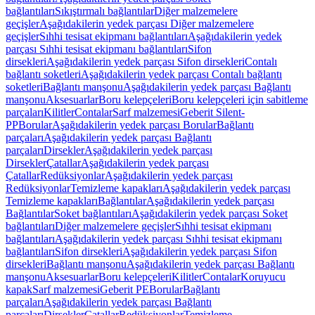
bağlantıları
Sıkıştırmalı bağlantılar
Diğer malzemelere
geçişler
Aşağıdakilerin yedek parçası Diğer malzemelere
geçişler
Sıhhi tesisat ekipmanı bağlantıları
Aşağıdakilerin yedek
parçası Sıhhi tesisat ekipmanı bağlantıları
Sifon
dirsekleri
Aşağıdakilerin yedek parçası Sifon dirsekleri
Contalı
bağlantı soketleri
Aşağıdakilerin yedek parçası Contalı bağlantı
soketleri
Bağlantı manşonu
Aşağıdakilerin yedek parçası Bağlantı
manşonu
Aksesuarlar
Boru kelepçeleri
Boru kelepçeleri için sabitleme
parçaları
Kilitler
Contalar
Sarf malzemesi
Geberit Silent-
PP
Borular
Aşağıdakilerin yedek parçası Borular
Bağlantı
parçaları
Aşağıdakilerin yedek parçası Bağlantı
parçaları
Dirsekler
Aşağıdakilerin yedek parçası
Dirsekler
Çatallar
Aşağıdakilerin yedek parçası
Çatallar
Redüksiyonlar
Aşağıdakilerin yedek parçası
Redüksiyonlar
Temizleme kapakları
Aşağıdakilerin yedek parçası
Temizleme kapakları
Bağlantılar
Aşağıdakilerin yedek parçası
Bağlantılar
Soket bağlantıları
Aşağıdakilerin yedek parçası Soket
bağlantıları
Diğer malzemelere geçişler
Sıhhi tesisat ekipmanı
bağlantıları
Aşağıdakilerin yedek parçası Sıhhi tesisat ekipmanı
bağlantıları
Sifon dirsekleri
Aşağıdakilerin yedek parçası Sifon
dirsekleri
Bağlantı manşonu
Aşağıdakilerin yedek parçası Bağlantı
manşonu
Aksesuarlar
Boru kelepçeleri
Kilitler
Contalar
Koruyucu
kapak
Sarf malzemesi
Geberit PE
Borular
Bağlantı
parçaları
Aşağıdakilerin yedek parçası Bağlantı
parçaları
Dirsekler
Çatallar
Redüksiyonlar
Temizleme