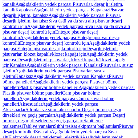
kanallı
Aşağıdakilerin yedek parçası Pisuvarlar, deşarjlı işletim,
kanallı
Kapaksız
Aşağıdakilerin yedek parçası Kapaksız
Pisuvar,
deşarjlı işletim, kanalsız
Aşağıdakilerin yedek parçası Pisuvar,
deşarjlı işletim, kanalsız
Sıva üstü ya da sıva altı pisuvar deşarj
kontrolü için
Aşağıdakilerin yedek parçası Sıva üstü ya da sıva altı
pisuvar deşarj kontrolü için
Entegre pisuvar deşarj
kontrollü
Aşağıdakilerin yedek parçası Entegre pisuvar deşarj
kontrollü
Entegre pisuvar deşarj kontrolü için
Aşağıdakilerin yedek
parçası Entegre pisuvar deşarj kontrolü için
Deşarjlı işletimli
pisuvarlar, klozet kapaklı/klozet kapağı için
Aşağıdakilerin yedek
parçası Deşarjlı işletimli pisuvarlar, klozet kapaklı/klozet kapağı
için
Kanalsız
Aşağıdakilerin yedek parçası Kanalsız
Pisuvarlar, susuz
işletim
Aşağıdakilerin yedek parçası Pisuvarlar, susuz
işletim
Kapaksız
Aşağıdakilerin yedek parçası Kapaksız
Pisuvar
bölme panelleri
Aşağıdakilerin yedek parçası Pisuvar bölme
panelleri
Plastik pisuvar bölme panelleri
Aşağıdakilerin yedek parçası
Plastik pisuvar bölme panelleri
Cam pisuvar bölme
panelleri
Aşağıdakilerin yedek parçası Cam pisuvar bölme
panelleri
Aksesuarlar
Aşağıdakilerin yedek parçası
Aksesuarlar
Sifonlar ve sifon aksesuarları
Deşarj borusu, deşarj
dirsekleri ve geçiş parçaları
Aşağıdakilerin yedek parçası Deşarj
borusu, deşarj dirsekleri ve geçiş parçaları
Sabitleme
malzemesi
Tahliye vanaları
Sıhhi tesisat ekipmanı bağlantıları
Pisuvar
deşarj kontrolleri
Sıva altı
Aşağıdakilerin yedek parçası Sıva
altı
Elektronik deşarj tetiklemeli, elektrikli
Aşağıdakilerin yedek