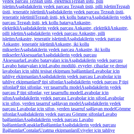
yedek parçası Tezgah üstü, elektrikli
Tezgah üstü, pilli
işletim
Aşağıdakilerin yedek parçası Tezgah üstü, pilli işletim
Tezgah
üstü, jeneratör işletimli
Aşağıdakilerin yedek parçası Tezgah üstü,
jeneratör işletimli
Tezgah üstü, tek kollu batarya
Aşağıdakilerin yedek
parçası Tezgah üstü, tek kollu batarya
Ankastre,
elektrikli
Aşağıdakilerin yedek parçası Ankastre, elektrikli
Ankastre,
pilli işletim
Aşağıdakilerin yedek parçası Ankastre, pilli
işletim
Ankastre, jeneratör işletimli
Aşağıdakilerin yedek parçası
Ankastre, jeneratör işletimli
Ankastre, iki kollu
mikserler
Aşağıdakilerin yedek parçası Ankastre, iki kollu
mikserler
Aksesuarlar
Aşağıdakilerin yedek parçası
Aksesuarlar
Lavabo bataryaları için
Aşağıdakilerin yedek parçası
Lavabo bataryaları için
Lavabo modülü, evyeler, cihazlar ve drenaj
lavaboları için sıhhi tesisat ekipmanı bağlantıları
Lavabolar için
tahliye ekipmanları
Aşağıdakilerin yedek parçası Lavabolar için
tahliye ekipmanları
P tipi sifonlar
Aşağıdakilerin yedek parçası P tipi
sifonlar
P tipi sifonlar, yer tasarruflu model
Aşağıdakilerin yedek
parçası P tipi sifonlar, yer tasarruflu model
Lavabolar için
sifon
Aşağıdakilerin yedek parçası Lavabolar için sifon
Lavabolar
için sifon, yerden tasarruf sağlayan model
Aşağıdakilerin yedek
parçası Lavabolar için sifon, yerden tasarruf sağlayan model
Gömme
sifonlar
Aşağıdakilerin yedek parçası Gömme sifonlar
Lavabo
bağlantıları
Aşağıdakilerin yedek parçası Lavabo
bağlantıları
Kapaklar
Bağlantılar
Aşağıdakilerin yedek parçası
Bağlantılar
Contalar
Uzatma ekipmanları
Eviyeler için tahliye