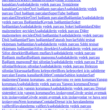
kapakları
Aşağıdakilerin yedek parçası Temizleme
kapakları
Geçişler
Özel bağlantı parçaları
Aşağıdakilerin yedek
parçası Özel bağlantı parçaları
SuperTube bağlantı
parçaları
Dirsekler
Özel bağlantı parçaları
Bağlantılar
Aşağıdakilerin
yedek parçası Bağlantılar
Kaynak bağlantıları
Soket
bağlantıları
Aşağıdakilerin yedek parçası Soket bağlantıları
Diğer
malzemelere geçişler
Aşağıdakilerin yedek parçası Diğer
malzemelere geçişler
Dişli bağlantılar
Aşağıdakilerin yedek parçası
Dişli bağlantılar
Flanş bağlantıları
Faturalı burçlar
Sıhhi tesisat
ekipmanı bağlantıları
Aşağıdakilerin yedek parçası Sıhhi tesisat
ekipmanı bağlantıları
Sifon dirsekleri
Aşağıdakilerin yedek parçası
Sifon dirsekleri
Bağlantı mufları
Aşağıdakilerin yedek parçası
Bağlantı mufları
Bağlantı manşonu
Aşağıdakilerin yedek parçası
Bağlantı manşonu
P tipi sifonlar
Aşağıdakilerin yedek parçası P tipi
sifonlar
Helezon sifonlar
Aşağıdakilerin yedek parçası Helezon
sifonlar
Aksesuarlar
Boru kelepçeleri
Boru kelepçeleri için sabitleme
parçaları
Taşıma kanalları
Kilitler
Contalar
Şablon kutuları
Sarf
malzemesi
Yangın koruması, ses izolasyonu ve nem koruması
Yangın
koruması
Aşağıdakilerin yedek parçası Yangın koruması
Drenaj
sistemleri için yangın koruması
Aşağıdakilerin yedek parçası Drenaj
sistemleri için yangın koruması
Ses izolasyonu
Gövde sesini ayırmak
için izolasyonlar
Gövde sesini ayırmak için izolasyonlar ve hava sesi
izolasyonu
Nem koruması
Contalar
Drenaj için havalandırma
valfleri
Havalandırma valfleri
Aşağıdakilerin yedek parçası