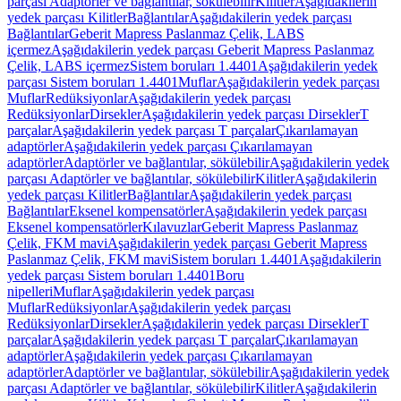
parçası Adaptörler ve bağlantılar, sökülebilir
Kilitler
Aşağıdakilerin
yedek parçası Kilitler
Bağlantılar
Aşağıdakilerin yedek parçası
Bağlantılar
Geberit Mapress Paslanmaz Çelik, LABS
içermez
Aşağıdakilerin yedek parçası Geberit Mapress Paslanmaz
Çelik, LABS içermez
Sistem boruları 1.4401
Aşağıdakilerin yedek
parçası Sistem boruları 1.4401
Muflar
Aşağıdakilerin yedek parçası
Muflar
Redüksiyonlar
Aşağıdakilerin yedek parçası
Redüksiyonlar
Dirsekler
Aşağıdakilerin yedek parçası Dirsekler
T
parçalar
Aşağıdakilerin yedek parçası T parçalar
Çıkarılamayan
adaptörler
Aşağıdakilerin yedek parçası Çıkarılamayan
adaptörler
Adaptörler ve bağlantılar, sökülebilir
Aşağıdakilerin yedek
parçası Adaptörler ve bağlantılar, sökülebilir
Kilitler
Aşağıdakilerin
yedek parçası Kilitler
Bağlantılar
Aşağıdakilerin yedek parçası
Bağlantılar
Eksenel kompensatörler
Aşağıdakilerin yedek parçası
Eksenel kompensatörler
Kılavuzlar
Geberit Mapress Paslanmaz
Çelik, FKM mavi
Aşağıdakilerin yedek parçası Geberit Mapress
Paslanmaz Çelik, FKM mavi
Sistem boruları 1.4401
Aşağıdakilerin
yedek parçası Sistem boruları 1.4401
Boru
nipelleri
Muflar
Aşağıdakilerin yedek parçası
Muflar
Redüksiyonlar
Aşağıdakilerin yedek parçası
Redüksiyonlar
Dirsekler
Aşağıdakilerin yedek parçası Dirsekler
T
parçalar
Aşağıdakilerin yedek parçası T parçalar
Çıkarılamayan
adaptörler
Aşağıdakilerin yedek parçası Çıkarılamayan
adaptörler
Adaptörler ve bağlantılar, sökülebilir
Aşağıdakilerin yedek
parçası Adaptörler ve bağlantılar, sökülebilir
Kilitler
Aşağıdakilerin