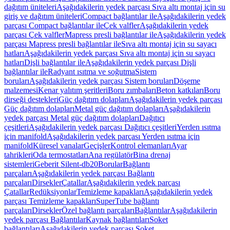
dağıtım üniteleri
Aşağıdakilerin yedek parçası Sıva altı montaj için su
giriş ve dağıtım üniteleri
Compact bağlantılar ile
Aşağıdakilerin yedek
parçası Compact bağlantılar ile
Çek valfler
Aşağıdakilerin yedek
parçası Çek valfler
Mapress presli bağlantılar ile
Aşağıdakilerin yedek
parçası Mapress presli bağlantılar ile
Sıva altı montaj için su sayacı
hatları
Aşağıdakilerin yedek parçası Sıva altı montaj için su sayacı
hatları
Dişli bağlantılar ile
Aşağıdakilerin yedek parçası Dişli
bağlantılar ile
Radyant ısıtma ve soğutma
Sistem
boruları
Aşağıdakilerin yedek parçası Sistem boruları
Döşeme
malzemesi
Kenar yalıtım şeritleri
Boru zımbaları
Beton katkıları
Boru
dirseği destekleri
Güç dağıtım dolapları
Aşağıdakilerin yedek parçası
Güç dağıtım dolapları
Metal güç dağıtım dolapları
Aşağıdakilerin
yedek parçası Metal güç dağıtım dolapları
Dağıtıcı
çeşitleri
Aşağıdakilerin yedek parçası Dağıtıcı çeşitleri
Yerden ısıtma
için manifold
Aşağıdakilerin yedek parçası Yerden ısıtma için
manifold
Küresel vanalar
Geçişler
Kontrol elemanları
Ayar
tahrikleri
Oda termostatları
Ana regülatör
Bina drenaj
sistemleri
Geberit Silent-db20
Borular
Bağlantı
parçaları
Aşağıdakilerin yedek parçası Bağlantı
parçaları
Dirsekler
Çatallar
Aşağıdakilerin yedek parçası
Çatallar
Redüksiyonlar
Temizleme kapakları
Aşağıdakilerin yedek
parçası Temizleme kapakları
SuperTube bağlantı
parçaları
Dirsekler
Özel bağlantı parçaları
Bağlantılar
Aşağıdakilerin
yedek parçası Bağlantılar
Kaynak bağlantıları
Soket
bağlantıları
Aşağıdakilerin yedek parçası Soket