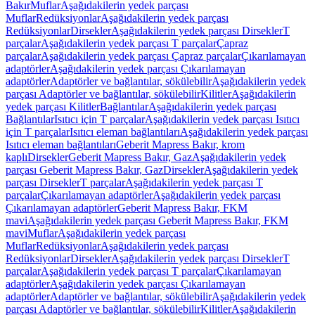
Bakır
Muflar
Aşağıdakilerin yedek parçası
Muflar
Redüksiyonlar
Aşağıdakilerin yedek parçası
Redüksiyonlar
Dirsekler
Aşağıdakilerin yedek parçası Dirsekler
T
parçalar
Aşağıdakilerin yedek parçası T parçalar
Çapraz
parçalar
Aşağıdakilerin yedek parçası Çapraz parçalar
Çıkarılamayan
adaptörler
Aşağıdakilerin yedek parçası Çıkarılamayan
adaptörler
Adaptörler ve bağlantılar, sökülebilir
Aşağıdakilerin yedek
parçası Adaptörler ve bağlantılar, sökülebilir
Kilitler
Aşağıdakilerin
yedek parçası Kilitler
Bağlantılar
Aşağıdakilerin yedek parçası
Bağlantılar
Isıtıcı için T parçalar
Aşağıdakilerin yedek parçası Isıtıcı
için T parçalar
Isıtıcı eleman bağlantıları
Aşağıdakilerin yedek parçası
Isıtıcı eleman bağlantıları
Geberit Mapress Bakır, krom
kaplı
Dirsekler
Geberit Mapress Bakır, Gaz
Aşağıdakilerin yedek
parçası Geberit Mapress Bakır, Gaz
Dirsekler
Aşağıdakilerin yedek
parçası Dirsekler
T parçalar
Aşağıdakilerin yedek parçası T
parçalar
Çıkarılamayan adaptörler
Aşağıdakilerin yedek parçası
Çıkarılamayan adaptörler
Geberit Mapress Bakır, FKM
mavi
Aşağıdakilerin yedek parçası Geberit Mapress Bakır, FKM
mavi
Muflar
Aşağıdakilerin yedek parçası
Muflar
Redüksiyonlar
Aşağıdakilerin yedek parçası
Redüksiyonlar
Dirsekler
Aşağıdakilerin yedek parçası Dirsekler
T
parçalar
Aşağıdakilerin yedek parçası T parçalar
Çıkarılamayan
adaptörler
Aşağıdakilerin yedek parçası Çıkarılamayan
adaptörler
Adaptörler ve bağlantılar, sökülebilir
Aşağıdakilerin yedek
parçası Adaptörler ve bağlantılar, sökülebilir
Kilitler
Aşağıdakilerin