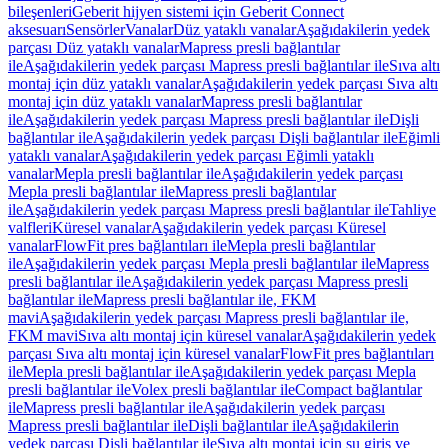
bileşenleri
Geberit hijyen sistemi için Geberit Connect
aksesuarı
Sensörler
Vanalar
Düz yataklı vanalar
Aşağıdakilerin yedek
parçası Düz yataklı vanalar
Mapress presli bağlantılar
ile
Aşağıdakilerin yedek parçası Mapress presli bağlantılar ile
Sıva altı
montaj için düz yataklı vanalar
Aşağıdakilerin yedek parçası Sıva altı
montaj için düz yataklı vanalar
Mapress presli bağlantılar
ile
Aşağıdakilerin yedek parçası Mapress presli bağlantılar ile
Dişli
bağlantılar ile
Aşağıdakilerin yedek parçası Dişli bağlantılar ile
Eğimli
yataklı vanalar
Aşağıdakilerin yedek parçası Eğimli yataklı
vanalar
Mepla presli bağlantılar ile
Aşağıdakilerin yedek parçası
Mepla presli bağlantılar ile
Mapress presli bağlantılar
ile
Aşağıdakilerin yedek parçası Mapress presli bağlantılar ile
Tahliye
valfleri
Küresel vanalar
Aşağıdakilerin yedek parçası Küresel
vanalar
FlowFit pres bağlantıları ile
Mepla presli bağlantılar
ile
Aşağıdakilerin yedek parçası Mepla presli bağlantılar ile
Mapress
presli bağlantılar ile
Aşağıdakilerin yedek parçası Mapress presli
bağlantılar ile
Mapress presli bağlantılar ile, FKM
mavi
Aşağıdakilerin yedek parçası Mapress presli bağlantılar ile,
FKM mavi
Sıva altı montaj için küresel vanalar
Aşağıdakilerin yedek
parçası Sıva altı montaj için küresel vanalar
FlowFit pres bağlantıları
ile
Mepla presli bağlantılar ile
Aşağıdakilerin yedek parçası Mepla
presli bağlantılar ile
Volex presli bağlantılar ile
Compact bağlantılar
ile
Mapress presli bağlantılar ile
Aşağıdakilerin yedek parçası
Mapress presli bağlantılar ile
Dişli bağlantılar ile
Aşağıdakilerin
yedek parçası Dişli bağlantılar ile
Sıva altı montaj için su giriş ve