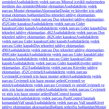
zeminleri
Aşağıdakilerin yedek parçası Mineral içerikli malzemeden
üretilmiş duş zeminleri
Montaj elemanları
Aşağıdakilerin yedek
parçası Montaj elemanları
Aksesuarlar
Duşlar ve küvetler için sıhhi
tesisat ekipmanı bağlantıları
Duş tekneleri tahliye ekipmanları,
d52
Aşağıdakilerin yedek parçası Duş tekneleri tahliye ekipmanları,
d52
Gider kapaksız
Aşağıdakilerin yedek parçası Gider
kapaksız
Gider kapağı
Aşağıdakilerin yedek parçası Gider kapağı
Duş
tekneleri tahliye ekipmanları, d62
Aşağıdakilerin yedek parçası Duş
tekneleri tahliye ekipmanları, d62
Gider kapaksız
Aşağıdakilerin
yedek parçası Gider kapaksız
Gider kapağı
Aşağıdakilerin yedek
parçası Gider kapağı
Duş tekneleri tahliye ekipmanları,
d90
Aşağıdakilerin yedek parçası Duş tekneleri tahliye ekipmanları,
d90
Gider kapaklı
Aşağıdakilerin yedek parçası Gider kapaklı
Gider
kapaksız
Aşağıdakilerin yedek parçası Gider kapaksız
Gider
kapağı
Aşağıdakilerin yedek parçası Gider kapağı
Küvetler tahliye
ekipmanları, d52
Aşağıdakilerin yedek parçası Küvetler tahliye
ekipmanları, d52
Çevirmeli
Aşağıdakilerin yedek parçası
Çevirmeli
Çevirmeli için hazır montaj setleri
Aşağıdakilerin yedek
parçası Çevirmeli için hazır montaj setleri
Çevirmeli ve
girişli
Aşağıdakilerin yedek parçası Çevirmeli ve girişli
Çevirmeli ve
giriş için hazır montaj setleri
Aşağıdakilerin yedek parçası Çevirmeli
ve giriş için hazır montaj setleri
PushControl basmalı
kumandalı
Aşağıdakilerin yedek parçası PushControl basmalı
kumandalı
Valf tapalı
Aşağıdakilerin yedek parçası Valf tapalı
Küvet
tahliye ekipmanları aksesuarları
Bağlantı setleri
Su bağlantıları
Montaj