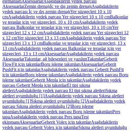
elemanları
Aksesuarlar
Aşağıdakilerin yedek parçası
Aksesuarlar
Zemin drenajı
İç ve dış zemin drenajı
Aşağıdakilerin
yedek parçası İç ve dış zemin drenajı
Yer süzgeçleri 10 x 10
cm
Aşağıdakilerin yedek parçası Yer süzgeçleri 10 x 10 cm
Balkonlar
ve teraslar için yer süzgeçleri, 10 x 10 cm
Aşağıdakilerin yedek
parçası Balkonlar ve teraslar için yer süzgeçleri, 10 x 10 cm
Yer
süzgeçleri 12 x 12 cm
Aşağıdakilerin yedek parçası Yer süzgeçleri 12
x 12 cm
Yer süzgeçleri 13 x 13 cm
Aşağıdakilerin yedek parçası Yer
süzgeçleri 13 x 13 cm
Balkonlar ve teraslar için yer süzgeçleri, 13 x
13 cm
Aşağıdakilerin yedek parçası Balkonlar ve teraslar için yer
süzgeçleri, 13 x 13 cm
Aksesuarlar
Aşağıdakilerin yedek parçası
Aksesuarlar
Takımlar, ağ bileşenleri ve yazılım
Takımlar
Geberit
FlowFit için takımlar
Boru işleme takımları
Aksesuarlar
Geberit
PushFit için takımlar
Aşağıdakilerin yedek parçası Geberit PushFit
için takımlar
Boru işleme takımları
Aşağıdakilerin yedek parçası Boru
işleme takımları
Geberit Mepla için takımlar
Aşağıdakilerin yedek
parçası Geberit Mepla için takımlar
El tipi sıkma
aletleri
Aşağıdakilerin yedek parçası El tipi sıkma aletleri
Sıkma
aletleri uyumluluğu [1]
Aşağıdakilerin yedek parçası Sıkma aletleri
uyumluluğu [1]
Sıkma aletleri uyumluluğu [2]
Aşağıdakilerin yedek
parçası Sıkma aletleri uyumluluğu [2]
Boru işleme
takımları
Aşağıdakilerin yedek parçası Boru işleme takımları
Pres
tapa
Aşağıdakilerin yedek parçası Pres tapa
Test
ekipmanı
Aksesuarlar
Geberit Volex için takımlar
Aşağıdakilerin
yedek parçası Geberit Volex için takımlar
Sıkma aletleri uyumluluğu