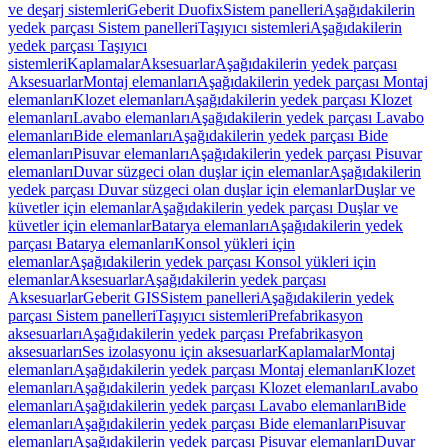
ve deşarj sistemleri
Geberit Duofix
Sistem panelleri
Aşağıdakilerin
yedek parçası Sistem panelleri
Taşıyıcı sistemleri
Aşağıdakilerin
yedek parçası Taşıyıcı
sistemleri
Kaplamalar
Aksesuarlar
Aşağıdakilerin yedek parçası
Aksesuarlar
Montaj elemanları
Aşağıdakilerin yedek parçası Montaj
elemanları
Klozet elemanları
Aşağıdakilerin yedek parçası Klozet
elemanları
Lavabo elemanları
Aşağıdakilerin yedek parçası Lavabo
elemanları
Bide elemanları
Aşağıdakilerin yedek parçası Bide
elemanları
Pisuvar elemanları
Aşağıdakilerin yedek parçası Pisuvar
elemanları
Duvar süzgeci olan duşlar için elemanlar
Aşağıdakilerin
yedek parçası Duvar süzgeci olan duşlar için elemanlar
Duşlar ve
küvetler için elemanlar
Aşağıdakilerin yedek parçası Duşlar ve
küvetler için elemanlar
Batarya elemanları
Aşağıdakilerin yedek
parçası Batarya elemanları
Konsol yükleri için
elemanlar
Aşağıdakilerin yedek parçası Konsol yükleri için
elemanlar
Aksesuarlar
Aşağıdakilerin yedek parçası
Aksesuarlar
Geberit GIS
Sistem panelleri
Aşağıdakilerin yedek
parçası Sistem panelleri
Taşıyıcı sistemleri
Prefabrikasyon
aksesuarları
Aşağıdakilerin yedek parçası Prefabrikasyon
aksesuarları
Ses izolasyonu için aksesuarlar
Kaplamalar
Montaj
elemanları
Aşağıdakilerin yedek parçası Montaj elemanları
Klozet
elemanları
Aşağıdakilerin yedek parçası Klozet elemanları
Lavabo
elemanları
Aşağıdakilerin yedek parçası Lavabo elemanları
Bide
elemanları
Aşağıdakilerin yedek parçası Bide elemanları
Pisuvar
elemanları
Aşağıdakilerin yedek parçası Pisuvar elemanları
Duvar