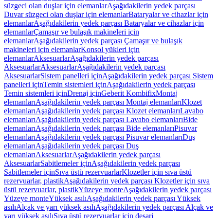
süzgeci olan duşlar için elemanlar
Aşağıdakilerin yedek parçası
Duvar süzgeci olan duşlar için elemanlar
Bataryalar ve cihazlar için
elemanlar
Aşağıdakilerin yedek parçası Bataryalar ve cihazlar için
elemanlar
Çamaşır ve bulaşık makineleri için
elemanlar
Aşağıdakilerin yedek parçası Çamaşır ve bulaşık
makineleri için elemanlar
Konsol yükleri için
elemanlar
Aksesuarlar
Aşağıdakilerin yedek parçası
Aksesuarlar
Aksesuarlar
Aşağıdakilerin yedek parçası
Aksesuarlar
Sistem panelleri için
Aşağıdakilerin yedek parçası Sistem
panelleri için
Temin sistemleri için
Aşağıdakilerin yedek parçası
Temin sistemleri için
Drenaj için
Geberit Kombifix
Montaj
elemanları
Aşağıdakilerin yedek parçası Montaj elemanları
Klozet
elemanları
Aşağıdakilerin yedek parçası Klozet elemanları
Lavabo
elemanları
Aşağıdakilerin yedek parçası Lavabo elemanları
Bide
elemanları
Aşağıdakilerin yedek parçası Bide elemanları
Pisuvar
elemanları
Aşağıdakilerin yedek parçası Pisuvar elemanları
Duş
elemanları
Aşağıdakilerin yedek parçası Duş
elemanları
Aksesuarlar
Aşağıdakilerin yedek parçası
Aksesuarlar
Sabitlemeler için
Aşağıdakilerin yedek parçası
Sabitlemeler için
Sıva üstü rezervuarlar
Klozetler için sıva üstü
rezervuarlar, plastik
Aşağıdakilerin yedek parçası Klozetler için sıva
üstü rezervuarlar, plastik
Yüzeye monte
Aşağıdakilerin yedek parçası
Yüzeye monte
Yüksek asılı
Aşağıdakilerin yedek parçası Yüksek
asılı
Alçak ve yarı yüksek asılı
Aşağıdakilerin yedek parçası Alçak ve
yarı yüksek asılı
Sıva üstü rezervuarlar için deşarj