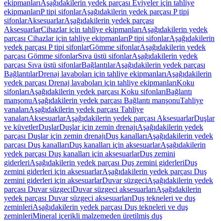
ekipmanları
Aşağıdakilerin yedek parçası Eviyeler için tahliye
ekipmanları
P tipi sifonlar
Aşağıdakilerin yedek parçası P tipi
sifonlar
Aksesuarlar
Aşağıdakilerin yedek parçası
Aksesuarlar
Cihazlar için tahliye ekipmanları
Aşağıdakilerin yedek
parçası Cihazlar için tahliye ekipmanları
P tipi sifonlar
Aşağıdakilerin
yedek parçası P tipi sifonlar
Gömme sifonlar
Aşağıdakilerin yedek
parçası Gömme sifonlar
Sıva üstü sifonlar
Aşağıdakilerin yedek
parçası Sıva üstü sifonlar
Bağlantılar
Aşağıdakilerin yedek parçası
Bağlantılar
Drenaj lavaboları için tahliye ekipmanları
Aşağıdakilerin
yedek parçası Drenaj lavaboları için tahliye ekipmanları
Koku
sifonları
Aşağıdakilerin yedek parçası Koku sifonları
Bağlantı
manşonu
Aşağıdakilerin yedek parçası Bağlantı manşonu
Tahliye
vanaları
Aşağıdakilerin yedek parçası Tahliye
vanaları
Aksesuarlar
Aşağıdakilerin yedek parçası Aksesuarlar
Duşlar
ve küvetler
Duşlar
Duşlar için zemin drenajı
Aşağıdakilerin yedek
parçası Duşlar için zemin drenajı
Duş kanalları
Aşağıdakilerin yedek
parçası Duş kanalları
Duş kanalları için aksesuarlar
Aşağıdakilerin
yedek parçası Duş kanalları için aksesuarlar
Duş zemini
giderleri
Aşağıdakilerin yedek parçası Duş zemini giderleri
Duş
zemini giderleri için aksesuarlar
Aşağıdakilerin yedek parçası Duş
zemini giderleri için aksesuarlar
Duvar süzgeci
Aşağıdakilerin yedek
parçası Duvar süzgeci
Duvar süzgeci aksesuarları
Aşağıdakilerin
yedek parçası Duvar süzgeci aksesuarları
Duş tekneleri ve duş
zeminleri
Aşağıdakilerin yedek parçası Duş tekneleri ve duş
zeminleri
Mineral içerikli malzemeden üretilmiş duş