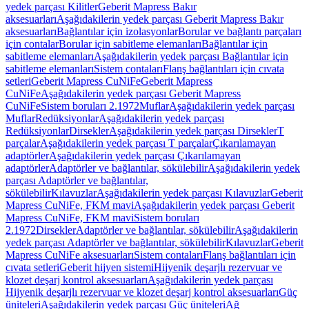
yedek parçası Kilitler
Geberit Mapress Bakır
aksesuarları
Aşağıdakilerin yedek parçası Geberit Mapress Bakır
aksesuarları
Bağlantılar için izolasyonlar
Borular ve bağlantı parçaları
için contalar
Borular için sabitleme elemanları
Bağlantılar için
sabitleme elemanları
Aşağıdakilerin yedek parçası Bağlantılar için
sabitleme elemanları
Sistem contaları
Flanş bağlantıları için cıvata
setleri
Geberit Mapress CuNiFe
Geberit Mapress
CuNiFe
Aşağıdakilerin yedek parçası Geberit Mapress
CuNiFe
Sistem boruları 2.1972
Muflar
Aşağıdakilerin yedek parçası
Muflar
Redüksiyonlar
Aşağıdakilerin yedek parçası
Redüksiyonlar
Dirsekler
Aşağıdakilerin yedek parçası Dirsekler
T
parçalar
Aşağıdakilerin yedek parçası T parçalar
Çıkarılamayan
adaptörler
Aşağıdakilerin yedek parçası Çıkarılamayan
adaptörler
Adaptörler ve bağlantılar, sökülebilir
Aşağıdakilerin yedek
parçası Adaptörler ve bağlantılar,
sökülebilir
Kılavuzlar
Aşağıdakilerin yedek parçası Kılavuzlar
Geberit
Mapress CuNiFe, FKM mavi
Aşağıdakilerin yedek parçası Geberit
Mapress CuNiFe, FKM mavi
Sistem boruları
2.1972
Dirsekler
Adaptörler ve bağlantılar, sökülebilir
Aşağıdakilerin
yedek parçası Adaptörler ve bağlantılar, sökülebilir
Kılavuzlar
Geberit
Mapress CuNiFe aksesuarları
Sistem contaları
Flanş bağlantıları için
cıvata setleri
Geberit hijyen sistemi
Hijyenik deşarjlı rezervuar ve
klozet deşarj kontrol aksesuarları
Aşağıdakilerin yedek parçası
Hijyenik deşarjlı rezervuar ve klozet deşarj kontrol aksesuarları
Güç
üniteleri
Aşağıdakilerin yedek parçası Güç üniteleri
Ağ