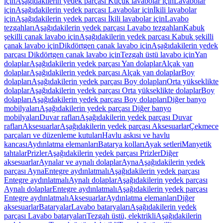
için
Aşağıdakilerin yedek parçası Küçük lavabolar için
Lavabolar
için
Aşağıdakilerin yedek parçası Lavabolar için
İkili lavabolar
için
Aşağıdakilerin yedek parçası İkili lavabolar için
Lavabo
tezgahları
Aşağıdakilerin yedek parçası Lavabo tezgahları
Kabuk
şekilli çanak lavabo için
Aşağıdakilerin yedek parçası Kabuk şekilli
çanak lavabo için
Dikdörtgen çanak lavabo için
Aşağıdakilerin yedek
parçası Dikdörtgen çanak lavabo için
Tezgah üstü lavabo için
Yan
dolaplar
Aşağıdakilerin yedek parçası Yan dolaplar
Alçak yan
dolaplar
Aşağıdakilerin yedek parçası Alçak yan dolaplar
Boy
dolapları
Aşağıdakilerin yedek parçası Boy dolapları
Orta yükseklikte
dolaplar
Aşağıdakilerin yedek parçası Orta yükseklikte dolaplar
Boy
dolapları
Aşağıdakilerin yedek parçası Boy dolapları
Diğer banyo
mobilyaları
Aşağıdakilerin yedek parçası Diğer banyo
mobilyaları
Duvar rafları
Aşağıdakilerin yedek parçası Duvar
rafları
Aksesuarlar
Aşağıdakilerin yedek parçası Aksesuarlar
Çekmece
parçaları ve düzenleme kutuları
Havlu askısı ve havlu
kancası
Aydınlatma elemanları
Batarya kolları
Ayak setleri
Manyetik
tahtalar
Prizler
Aşağıdakilerin yedek parçası Prizler
Diğer
aksesuarlar
Aynalar ve aynalı dolaplar
Ayna
Aşağıdakilerin yedek
parçası Ayna
Entegre aydınlatmalı
Aşağıdakilerin yedek parçası
Entegre aydınlatmalı
Aynalı dolaplar
Aşağıdakilerin yedek parçası
Aynalı dolaplar
Entegre aydınlatmalı
Aşağıdakilerin yedek parçası
Entegre aydınlatmalı
Aksesuarlar
Aydınlatma elemanları
Diğer
aksesuarlar
Bataryalar
Lavabo bataryaları
Aşağıdakilerin yedek
parçası Lavabo bataryaları
Tezgah üstü, elektrikli
Aşağıdakilerin