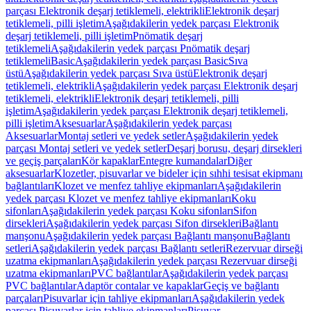
parçası Elektronik deşarj tetiklemeli, elektrikli
Elektronik deşarj
tetiklemeli, pilli işletim
Aşağıdakilerin yedek parçası Elektronik
deşarj tetiklemeli, pilli işletim
Pnömatik deşarj
tetiklemeli
Aşağıdakilerin yedek parçası Pnömatik deşarj
tetiklemeli
Basic
Aşağıdakilerin yedek parçası Basic
Sıva
üstü
Aşağıdakilerin yedek parçası Sıva üstü
Elektronik deşarj
tetiklemeli, elektrikli
Aşağıdakilerin yedek parçası Elektronik deşarj
tetiklemeli, elektrikli
Elektronik deşarj tetiklemeli, pilli
işletim
Aşağıdakilerin yedek parçası Elektronik deşarj tetiklemeli,
pilli işletim
Aksesuarlar
Aşağıdakilerin yedek parçası
Aksesuarlar
Montaj setleri ve yedek setler
Aşağıdakilerin yedek
parçası Montaj setleri ve yedek setler
Deşarj borusu, deşarj dirsekleri
ve geçiş parçaları
Kör kapaklar
Entegre kumandalar
Diğer
aksesuarlar
Klozetler, pisuvarlar ve bideler için sıhhi tesisat ekipmanı
bağlantıları
Klozet ve menfez tahliye ekipmanları
Aşağıdakilerin
yedek parçası Klozet ve menfez tahliye ekipmanları
Koku
sifonları
Aşağıdakilerin yedek parçası Koku sifonları
Sifon
dirsekleri
Aşağıdakilerin yedek parçası Sifon dirsekleri
Bağlantı
manşonu
Aşağıdakilerin yedek parçası Bağlantı manşonu
Bağlantı
setleri
Aşağıdakilerin yedek parçası Bağlantı setleri
Rezervuar dirseği
uzatma ekipmanları
Aşağıdakilerin yedek parçası Rezervuar dirseği
uzatma ekipmanları
PVC bağlantılar
Aşağıdakilerin yedek parçası
PVC bağlantılar
Adaptör contalar ve kapaklar
Geçiş ve bağlantı
parçaları
Pisuvarlar için tahliye ekipmanları
Aşağıdakilerin yedek
parçası Pisuvarlar için tahliye ekipmanları
Pisuvar