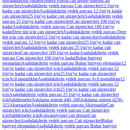
Havalandırma valfleri
Geberit Pluvia çatı drenaj sistemi
Çatı
süzgeçleri
Aşağıdakilerin yedek parçası Çatı süzgeçleri
12 l/sn'ye
kadar çatı süzgeçleri
Aşağıdakilerin yedek parçası 12 l/sn'ye kadar
çatı süzgeçleri
25 l/sn'ye kadar çatı süzgeçleri
Aşağıdakilerin yedek
parçası 25 l/sn'ye kadar çatı süzgeçleri
Çatı süzgeçleri 100 l/sn'ye
kadar
Aşağıdakilerin yedek parçası Çatı süzgeçleri 100 l/sn'ye
kadar
Dere tipi için çatı süzgeçleri
Aşağıdakilerin yedek parçası Dere
tipi için çatı süzgeçleri
12 l/sn'ye kadar çatı süzgeçleri
Aşağıdakilerin
yedek parçası 12 l/sn'ye kadar çatı süzgeçleri
25 l/sn'ye kadar çatı
süzgeçleri
Aşağıdakilerin yedek parçası 25 l/sn'ye kadar çatı
süzgeçleri
Çatı süzgeçleri 100 l/sn'ye kadar
Aşağıdakilerin yedek
parçası Çatı süzgeçleri 100 l/sn'ye kadar
Buhar bariyeri
elemanları
Aşağıdakilerin yedek parçası Buhar bariyeri elemanları
12
l/sn'ye kadar çatı süzgeçleri için
Aşağıdakilerin yedek parçası 12
l/sn'ye kadar çatı süzgeçleri için
25 l/sn'ye kadar çatı süzgeçleri
için
Acil taşmalıklar
Aşağıdakilerin yedek parçası Acil taşmalıklar
12
l/sn'ye kadar çatı süzgeçleri için
Aşağıdakilerin yedek parçası 12
l/sn'ye kadar çatı süzgeçleri için
25 l/sn'ye kadar çatı süzgeçleri
için
Aşağıdakilerin yedek parçası 25 l/sn'ye kadar çatı süzgeçleri
için
Sabitlemeler
Askılama sistemi d40–200
Askılama sistemi d250–
315
Aksesuarlar
Aşağıdakilerin yedek parçası Aksesuarlar
Çatı
süzgeçleri için
Aşağıdakilerin yedek parçası Çatı süzgeçleri
için
Sabitlemeler için
Konvansiyonel çatı drenajı
Çatı
süzgeçleri
Aşağıdakilerin yedek parçası Çatı süzgeçleri
Buhar
bariyeri elemanları
Aşağıdakilerin yedek parçası Buhar bariyeri