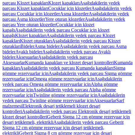
parçası Klozet kapakları
Klozet kapakları
Aşağıdakilerin yedek
parçası Klozet kapakları
Çocuklar için klozetler
Aşağıdakilerin yedek
parçası Çocuklar için klozetler
Asma klozetler
Aşağıdakilerin yedek
parçası Asma klozetler
Yere oturan klozetler
Aşağıdakilerin yedek
parçası Yere oturan klozetler
Çocuklar için klozet
kapağı
Aşağıdakilerin yedek parçası Çocuklar için klozet
kapağı
Klozet kapakları
Aşağıdakilerin yedek parçası Klozet
kapakları
Klozet oturakları
Aşağıdakilerin yedek parçası Klozet
oturakları
Bideler
Asma bideler
Aşağıdakilerin yedek parçası Asma
bideler
Ayaklı bideler
Aşağıdakilerin yedek parçası Ayaklı
bideler
Aksesuarlar
Aşağıdakilerin yedek parçası
Aksesuarlar
Kumanda kapakları ve klozet deşarj kontrolleri
Kumanda
kapakları
Aşağıdakilerin yedek parçası Kumanda kapakları
Sigma
gömme rezervuarlar için
Aşağıdakilerin yedek parçası Sigma gömme
rezervuarlar için
Omega gömme rezervuarlar için
Aşağıdakilerin
yedek parçası Omega gömme rezervuarlar için
Alpha gömme
rezervuarlar için
Aşağıdakilerin yedek parçası Alpha gömme
rezervuarlar için
Twinline gömme rezervuarlar için
Aşağıdakilerin
yedek parçası Twinline gömme rezervuarlar için
Aksesuarlar
Sarf
malzemesi
Elektronik deşarj tetiklemeli klozet deşarj
kontrolleri
Aşağıdakilerin yedek parçası Elektronik deşarj tetiklemeli
klozet deşarj kontrolleri
Geberit Sigma 12 cm gömme rezervuar için
deşarj tetiklemeli, elektrikli
Aşağıdakilerin yedek parçası Geberit
Sigma 12 cm gömme rezervuar için deşarj tetiklemeli,
elektrikli
Geberit Sigma 8 cm gömme rezervuar için deşarj