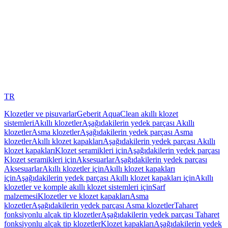
TR
Klozetler ve pisuvarlar
Geberit AquaClean akıllı klozet
sistemleri
Akıllı klozetler
Aşağıdakilerin yedek parçası Akıllı
klozetler
Asma klozetler
Aşağıdakilerin yedek parçası Asma
klozetler
Akıllı klozet kapakları
Aşağıdakilerin yedek parçası Akıllı
klozet kapakları
Klozet seramikleri için
Aşağıdakilerin yedek parçası
Klozet seramikleri için
Aksesuarlar
Aşağıdakilerin yedek parçası
Aksesuarlar
Akıllı klozetler için
Akıllı klozet kapakları
için
Aşağıdakilerin yedek parçası Akıllı klozet kapakları için
Akıllı
klozetler ve komple akıllı klozet sistemleri için
Sarf
malzemesi
Klozetler ve klozet kapakları
Asma
klozetler
Aşağıdakilerin yedek parçası Asma klozetler
Taharet
fonksiyonlu alçak tip klozetler
Aşağıdakilerin yedek parçası Taharet
fonksiyonlu alçak tip klozetler
Klozet kapakları
Aşağıdakilerin yedek