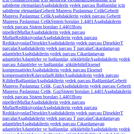
sabitleme elemanları
Aşağıdakilerin yedek parçası Bağlantılar için
sabitleme elemanları
Geberit Mapress Paslanmaz Çelik
Geberit
Mapress Paslanmaz Çelik
Aşağıdakilerin yedek parçası Geberit
Mapress Paslanmaz Çelik
Sistem boruları 1.4401
Aşağıdakilerin
yedek parçası Sistem boruları 1.4401
Boru
nipelleri
Muflar
Aşağıdakilerin yedek parçası
Muflar
Redüksiyonlar
Aşağıdakilerin yedek parçası
Redüksiyonlar
Dirsekler
Aşağıdakilerin yedek parçası Dirsekler
T
parçalar
Aşağıdakilerin yedek parçası T parçalar
Çıkarılamayan
adaptörler
Aşağıdakilerin yedek parçası Çıkarılamayan
adaptörler
Adaptörler ve bağlantılar, sökülebilir
Aşağıdakilerin yedek
parçası Adaptörler ve bağlantılar, sökülebilir
Eksenel
kompensatörler
Aşağıdakilerin yedek parçası Eksenel
kompensatörler
Kılavuzlar
Kilitler
Aşağıdakilerin yedek parçası
Kilitler
Bağlantılar
Aşağıdakilerin yedek parçası Bağlantılar
Geberit
Mapress Paslanmaz Çelik, Gaz
Aşağıdakilerin yedek parçası Geberit
Mapress Paslanmaz Çelik, Gaz
Sistem boruları 1.4401
Aşağıdakilerin
yedek parçası Sistem boruları 1.4401
Boru
nipelleri
Muflar
Aşağıdakilerin yedek parçası
Muflar
Redüksiyonlar
Aşağıdakilerin yedek parçası
Redüksiyonlar
Dirsekler
Aşağıdakilerin yedek parçası Dirsekler
T
parçalar
Aşağıdakilerin yedek parçası T parçalar
Çıkarılamayan
adaptörler
Aşağıdakilerin yedek parçası Çıkarılamayan
adaptörler
Adaptörler ve bağlantılar, sökülebilir
Aşağıdakilerin yedek