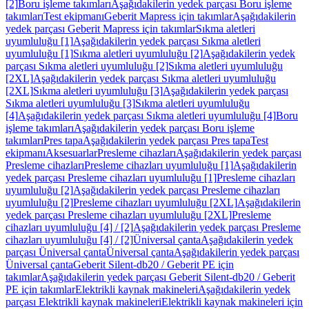
[2]
Boru işleme takımları
Aşağıdakilerin yedek parçası Boru işleme
takımları
Test ekipmanı
Geberit Mapress için takımlar
Aşağıdakilerin
yedek parçası Geberit Mapress için takımlar
Sıkma aletleri
uyumluluğu [1]
Aşağıdakilerin yedek parçası Sıkma aletleri
uyumluluğu [1]
Sıkma aletleri uyumluluğu [2]
Aşağıdakilerin yedek
parçası Sıkma aletleri uyumluluğu [2]
Sıkma aletleri uyumluluğu
[2XL]
Aşağıdakilerin yedek parçası Sıkma aletleri uyumluluğu
[2XL]
Sıkma aletleri uyumluluğu [3]
Aşağıdakilerin yedek parçası
Sıkma aletleri uyumluluğu [3]
Sıkma aletleri uyumluluğu
[4]
Aşağıdakilerin yedek parçası Sıkma aletleri uyumluluğu [4]
Boru
işleme takımları
Aşağıdakilerin yedek parçası Boru işleme
takımları
Pres tapa
Aşağıdakilerin yedek parçası Pres tapa
Test
ekipmanı
Aksesuarlar
Presleme cihazları
Aşağıdakilerin yedek parçası
Presleme cihazları
Presleme cihazları uyumluluğu [1]
Aşağıdakilerin
yedek parçası Presleme cihazları uyumluluğu [1]
Presleme cihazları
uyumluluğu [2]
Aşağıdakilerin yedek parçası Presleme cihazları
uyumluluğu [2]
Presleme cihazları uyumluluğu [2XL]
Aşağıdakilerin
yedek parçası Presleme cihazları uyumluluğu [2XL]
Presleme
cihazları uyumluluğu [4] / [2]
Aşağıdakilerin yedek parçası Presleme
cihazları uyumluluğu [4] / [2]
Üniversal çanta
Aşağıdakilerin yedek
parçası Üniversal çanta
Üniversal çanta
Aşağıdakilerin yedek parçası
Üniversal çanta
Geberit Silent-db20 / Geberit PE için
takımlar
Aşağıdakilerin yedek parçası Geberit Silent-db20 / Geberit
PE için takımlar
Elektrikli kaynak makineleri
Aşağıdakilerin yedek
parçası Elektrikli kaynak makineleri
Elektrikli kaynak makineleri için