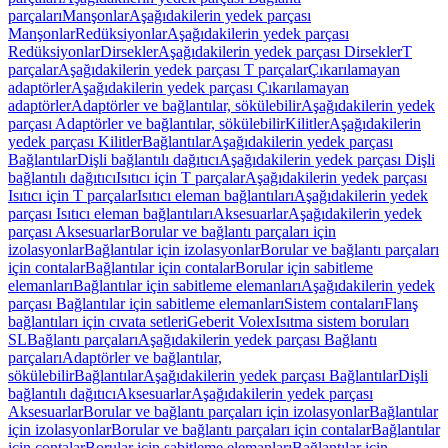
parçaları
Manşonlar
Aşağıdakilerin yedek parçası
Manşonlar
Redüksiyonlar
Aşağıdakilerin yedek parçası
Redüksiyonlar
Dirsekler
Aşağıdakilerin yedek parçası Dirsekler
T
parçalar
Aşağıdakilerin yedek parçası T parçalar
Çıkarılamayan
adaptörler
Aşağıdakilerin yedek parçası Çıkarılamayan
adaptörler
Adaptörler ve bağlantılar, sökülebilir
Aşağıdakilerin yedek
parçası Adaptörler ve bağlantılar, sökülebilir
Kilitler
Aşağıdakilerin
yedek parçası Kilitler
Bağlantılar
Aşağıdakilerin yedek parçası
Bağlantılar
Dişli bağlantılı dağıtıcı
Aşağıdakilerin yedek parçası Dişli
bağlantılı dağıtıcı
Isıtıcı için T parçalar
Aşağıdakilerin yedek parçası
Isıtıcı için T parçalar
Isıtıcı eleman bağlantıları
Aşağıdakilerin yedek
parçası Isıtıcı eleman bağlantıları
Aksesuarlar
Aşağıdakilerin yedek
parçası Aksesuarlar
Borular ve bağlantı parçaları için
izolasyonlar
Bağlantılar için izolasyonlar
Borular ve bağlantı parçaları
için contalar
Bağlantılar için contalar
Borular için sabitleme
elemanları
Bağlantılar için sabitleme elemanları
Aşağıdakilerin yedek
parçası Bağlantılar için sabitleme elemanları
Sistem contaları
Flanş
bağlantıları için cıvata setleri
Geberit Volex
Isıtma sistem boruları
SL
Bağlantı parçaları
Aşağıdakilerin yedek parçası Bağlantı
parçaları
Adaptörler ve bağlantılar,
sökülebilir
Bağlantılar
Aşağıdakilerin yedek parçası Bağlantılar
Dişli
bağlantılı dağıtıcı
Aksesuarlar
Aşağıdakilerin yedek parçası
Aksesuarlar
Borular ve bağlantı parçaları için izolasyonlar
Bağlantılar
için izolasyonlar
Borular ve bağlantı parçaları için contalar
Bağlantılar
için contalar
Borular için sabitleme elemanları
Bağlantılar için