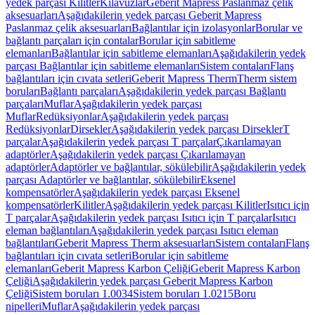
yedek parçası Kilitler
Kılavuzlar
Geberit Mapress Paslanmaz çelik
aksesuarları
Aşağıdakilerin yedek parçası Geberit Mapress
Paslanmaz çelik aksesuarları
Bağlantılar için izolasyonlar
Borular ve
bağlantı parçaları için contalar
Borular için sabitleme
elemanları
Bağlantılar için sabitleme elemanları
Aşağıdakilerin yedek
parçası Bağlantılar için sabitleme elemanları
Sistem contaları
Flanş
bağlantıları için cıvata setleri
Geberit Mapress Therm
Therm sistem
boruları
Bağlantı parçaları
Aşağıdakilerin yedek parçası Bağlantı
parçaları
Muflar
Aşağıdakilerin yedek parçası
Muflar
Redüksiyonlar
Aşağıdakilerin yedek parçası
Redüksiyonlar
Dirsekler
Aşağıdakilerin yedek parçası Dirsekler
T
parçalar
Aşağıdakilerin yedek parçası T parçalar
Çıkarılamayan
adaptörler
Aşağıdakilerin yedek parçası Çıkarılamayan
adaptörler
Adaptörler ve bağlantılar, sökülebilir
Aşağıdakilerin yedek
parçası Adaptörler ve bağlantılar, sökülebilir
Eksenel
kompensatörler
Aşağıdakilerin yedek parçası Eksenel
kompensatörler
Kilitler
Aşağıdakilerin yedek parçası Kilitler
Isıtıcı için
T parçalar
Aşağıdakilerin yedek parçası Isıtıcı için T parçalar
Isıtıcı
eleman bağlantıları
Aşağıdakilerin yedek parçası Isıtıcı eleman
bağlantıları
Geberit Mapress Therm aksesuarları
Sistem contaları
Flanş
bağlantıları için cıvata setleri
Borular için sabitleme
elemanları
Geberit Mapress Karbon Çeliği
Geberit Mapress Karbon
Çeliği
Aşağıdakilerin yedek parçası Geberit Mapress Karbon
Çeliği
Sistem boruları 1.0034
Sistem boruları 1.0215
Boru
nipelleri
Muflar
Aşağıdakilerin yedek parçası