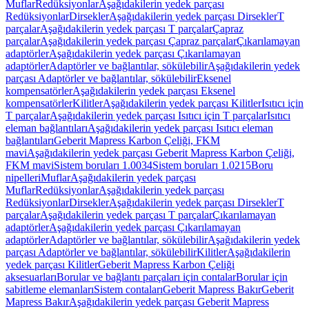
Muflar
Redüksiyonlar
Aşağıdakilerin yedek parçası
Redüksiyonlar
Dirsekler
Aşağıdakilerin yedek parçası Dirsekler
T
parçalar
Aşağıdakilerin yedek parçası T parçalar
Çapraz
parçalar
Aşağıdakilerin yedek parçası Çapraz parçalar
Çıkarılamayan
adaptörler
Aşağıdakilerin yedek parçası Çıkarılamayan
adaptörler
Adaptörler ve bağlantılar, sökülebilir
Aşağıdakilerin yedek
parçası Adaptörler ve bağlantılar, sökülebilir
Eksenel
kompensatörler
Aşağıdakilerin yedek parçası Eksenel
kompensatörler
Kilitler
Aşağıdakilerin yedek parçası Kilitler
Isıtıcı için
T parçalar
Aşağıdakilerin yedek parçası Isıtıcı için T parçalar
Isıtıcı
eleman bağlantıları
Aşağıdakilerin yedek parçası Isıtıcı eleman
bağlantıları
Geberit Mapress Karbon Çeliği, FKM
mavi
Aşağıdakilerin yedek parçası Geberit Mapress Karbon Çeliği,
FKM mavi
Sistem boruları 1.0034
Sistem boruları 1.0215
Boru
nipelleri
Muflar
Aşağıdakilerin yedek parçası
Muflar
Redüksiyonlar
Aşağıdakilerin yedek parçası
Redüksiyonlar
Dirsekler
Aşağıdakilerin yedek parçası Dirsekler
T
parçalar
Aşağıdakilerin yedek parçası T parçalar
Çıkarılamayan
adaptörler
Aşağıdakilerin yedek parçası Çıkarılamayan
adaptörler
Adaptörler ve bağlantılar, sökülebilir
Aşağıdakilerin yedek
parçası Adaptörler ve bağlantılar, sökülebilir
Kilitler
Aşağıdakilerin
yedek parçası Kilitler
Geberit Mapress Karbon Çeliği
aksesuarları
Borular ve bağlantı parçaları için contalar
Borular için
sabitleme elemanları
Sistem contaları
Geberit Mapress Bakır
Geberit
Mapress Bakır
Aşağıdakilerin yedek parçası Geberit Mapress