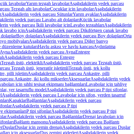
üçük lavabolar
Yarım tezgah lavabolar
Aşağıdakilerin yedek parçası
rçası Tezgah altı lavabolar
Çocuklar için lavabolar
Aşağıdakilerin
r
Aşağıdakilerin yedek parçası Sütunlar
Yarım ayaklar
Aşağıdakilerin
kilerin yedek parçası Lavabo alt dolapları
Küçük lavabolar
erin yedek parçası İkili lavabolar için
Lavabo tezgahları
Aşağıdakilerin
k lavabo için
Aşağıdakilerin yedek parçası Dikdörtgen çanak lavabo
 dolaplar
Boy dolapları
Aşağıdakilerin yedek parçası Boy dolapları
Orta
nyo mobilyaları
Aşağıdakilerin yedek parçası Diğer banyo
 düzenleme kutuları
Havlu askısı ve havlu kancası
Aydınlatma
Ayna
Aşağıdakilerin yedek parçası Ayna
Entegre
alı
Aşağıdakilerin yedek parçası Entegre
ı
Tezgah üstü, elektrikli
Aşağıdakilerin yedek parçası Tezgah üstü,
çası Tezgah üstü, jeneratör işletimli
Tezgah üstü, tek kollu
e, pilli işletim
Aşağıdakilerin yedek parçası Ankastre, pilli
parçası Ankastre, iki kollu mikserler
Aksesuarlar
Aşağıdakilerin yedek
boları için sıhhi tesisat ekipmanı bağlantıları
Lavabolar için tahliye
onlar, yer tasarruflu model
Aşağıdakilerin yedek parçası P tipi sifonlar,
l
Aşağıdakilerin yedek parçası Lavabolar için sifon, yerden tasarruf
ıları
Kapaklar
Bağlantılar
Aşağıdakilerin yedek parçası
sifonlar
Aşağıdakilerin yedek parçası P tipi
ye ekipmanları
P tipi sifonlar
Aşağıdakilerin yedek parçası P tipi
ılar
Aşağıdakilerin yedek parçası Bağlantılar
Drenaj lavaboları için
ifonları
Bağlantı manşonu
Aşağıdakilerin yedek parçası Bağlantı
er
Duşlar
Duşlar için zemin drenajı
Aşağıdakilerin yedek parçası Duşlar
lları için aksesuarlar
Duş zemini giderleri
Aşağıdakilerin yedek