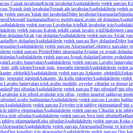
arçası Çanak lavabolar
Küçük lavabolar
Aşağıdakilerin yedek parçası K
çası Tezgah üstü lavabolar
Tezgah altı lavabolar
Aşağıdakilerin yedek pa
in yedek parçası Yalak tipi lavabolar
Diğer lavabolar
Aksesuarlar
Sütunla
mesi
Dekoratif kaplamalar
Banyo mobilyaları
Lavabo alt dolapları
Aşağıda
şağıdakilerin yedek parçası Lavabolar için
İkili lavabolar için
Aşağıdakil
akilerin yedek parçası Kabuk şekilli çanak lavabo için
Dikdörtgen çana
Yan dolaplar
Alçak yan dolaplar
Aşağıdakilerin yedek parçası Alçak yan
laplar
Boy dolapları
Aşağıdakilerin yedek parçası Boy dolapları
Diğer ba
esuarlar
Aşağıdakilerin yedek parçası Aksesuarlar
Çekmece parçaları ve
ilerin yedek parçası Prizler
Diğer aksesuarlar
Aynalar ve aynalı dolaplar
dolaplar
Aşağıdakilerin yedek parçası Aynalı dolaplar
Entegre aydınlatm
yalar
Lavabo bataryaları
Aşağıdakilerin yedek parçası Lavabo bataryalar
stü, pilli işletim
Tezgah üstü, jeneratör işletimli
Aşağıdakilerin yedek par
astre, elektrikli
Aşağıdakilerin yedek parçası Ankastre, elektrikli
Ankastr
e, jeneratör işletimli
Ankastre, iki kollu mikserler
Aşağıdakilerin yedek 
ı Lavabo bataryaları için
Lavabo modülü, evyeler, cihazlar ve drenaj lava
anları
P tipi sifonlar
Aşağıdakilerin yedek parçası P tipi sifonlar
P tipi sif
Lavabolar için sifon
Lavabolar için sifon, yerden tasarruf sağlayan mode
sifonlar
Lavabo bağlantıları
Aşağıdakilerin yedek parçası Lavabo bağlant
arı
Aşağıdakilerin yedek parçası Eviyeler için tahliye ekipmanları
P tipi 
için tahliye ekipmanları
Aşağıdakilerin yedek parçası Cihazlar için tahli
Sıva üstü sifonlar
Aşağıdakilerin yedek parçası Sıva üstü sifonlar
Bağlant
n tahliye ekipmanları
Koku sifonları
Aşağıdakilerin yedek parçası Koku s
ı
Aksesuarlar
Aşağıdakilerin yedek parçası Aksesuarlar
Duşlar ve küvetl
lları
Duş kanalları için aksesuarlar
Aşağıdakilerin yedek parçası Duş kana