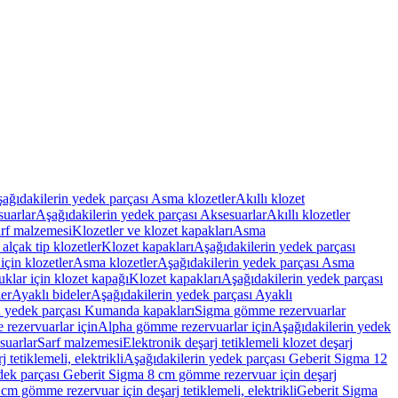
ağıdakilerin yedek parçası Asma klozetler
Akıllı klozet
uarlar
Aşağıdakilerin yedek parçası Aksesuarlar
Akıllı klozetler
rf malzemesi
Klozetler ve klozet kapakları
Asma
alçak tip klozetler
Klozet kapakları
Aşağıdakilerin yedek parçası
çin klozetler
Asma klozetler
Aşağıdakilerin yedek parçası Asma
klar için klozet kapağı
Klozet kapakları
Aşağıdakilerin yedek parçası
er
Ayaklı bideler
Aşağıdakilerin yedek parçası Ayaklı
n yedek parçası Kumanda kapakları
Sigma gömme rezervuarlar
rezervuarlar için
Alpha gömme rezervuarlar için
Aşağıdakilerin yedek
suarlar
Sarf malzemesi
Elektronik deşarj tetiklemeli klozet deşarj
tetiklemeli, elektrikli
Aşağıdakilerin yedek parçası Geberit Sigma 12
dek parçası Geberit Sigma 8 cm gömme rezervuar için deşarj
m gömme rezervuar için deşarj tetiklemeli, elektrikli
Geberit Sigma