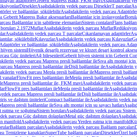
lamayan adaptörler
Geberit Mapress Bakır, FKM mavi
Aşağıdakilerin y
üksiyonlar
Dirsekler
Aşağıdakilerin yedek parçası Dirsekler
T parçalar
Aş
örler ve bağlantılar, sökülebilir
Aşağıdakilerin yedek parçası Adaptörler 
ı Geberit Mapress Bakır aksesuarları
Bağlantılar için izolasyonlar
Borula
rçası Bağlantılar için sabitleme elemanları
Sistem contaları
Flanş bağlantı
 boruları 2.1972
Muflar
Aşağıdakilerin yedek parçası Muflar
Redüksiyon
lar
Aşağıdakilerin yedek parçası T parçalar
Çıkarılamayan adaptörler
Aşa
ntılar, sökülebilir
Kılavuzlar
Aşağıdakilerin yedek parçası Kılavuzlar
Ge
Adaptörler ve bağlantılar, sökülebilir
Aşağıdakilerin yedek parçası Adaptö
 hijyen sistemi
Hijyenik deşarjlı rezervuar ve klozet deşarj kontrol aksesu
rçası Güç üniteleri
Ağ bileşenleri
Geberit hijyen sistemi için Geberit Co
kilerin yedek parçası Mapress presli bağlantılar ile
Sıva altı montaj için
arçası Mapress presli bağlantılar ile
Dişli bağlantılar ile
Aşağıdakilerin ye
kilerin yedek parçası Mepla presli bağlantılar ile
Mapress presli bağlantı
l vanalar
FlowFit pres bağlantıları ile
Mepla presli bağlantılar ile
Aşağıdak
le
Mapress presli bağlantılar ile, FKM mavi
Aşağıdakilerin yedek parças
lar
FlowFit pres bağlantıları ile
Mepla presli bağlantılar ile
Aşağıdakilerin
yedek parçası Mapress presli bağlantılar ile
Dişli bağlantılar ile
Aşağıdakil
iriş ve dağıtım üniteleri
Compact bağlantılar ile
Aşağıdakilerin yedek par
apress presli bağlantılar ile
Sıva altı montaj için su sayacı hatları
Aşağıda
 ısıtma ve soğutma
Sistem boruları
Aşağıdakilerin yedek parçası Sistem 
dek parçası Güç dağıtım dolapları
Metal güç dağıtım dolapları
Aşağıdaki
in manifold
Aşağıdakilerin yedek parçası Yerden ısıtma için manifold
Kür
rular
Bağlantı parçaları
Aşağıdakilerin yedek parçası Bağlantı parçaları
D
ası Temizleme kapakları
SuperTube bağlantı parçaları
Dirsekler
Özel bağl