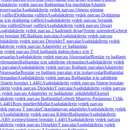
dakilerin yedek parçası Bağlantılar
Ara musluklar
Adaptör
ezervuarlar
Aşağıdakilerin yedek parçası Omega gömme
 valfleri
Doldurma valfleri
Aşağıdakilerin yedek parçası Doldurma
r için doldurma valfleri
Aşağıdakilerin yedek parçası Seramik
rma valfleri
Deşarj valfleri
Aşağıdakilerin yedek parçası Deşarj
şağıdakilerin yedek parçası 2 kademeli deşarj
Temin sistemleri
Geberit
tem boruları ML
Bağlantı parçaları
Aşağıdakilerin yedek parçası
ıdakilerin yedek parçası Dirsekler
T parçalar
Aşağıdakilerin yedek
akilerin yedek parçası Adaptörler ve bağlantılar,
n yedek parçası Dişli bağlantılı dağıtıcı
Isıtıcı için T
esuarlar
Aşağıdakilerin yedek parçası Aksesuarlar
Borular ve bağlantı
 elemanları
Bağlantılar için sabitleme elemanları
Aşağıdakilerin yedek
 parçaları
Aşağıdakilerin yedek parçası Bağlantı parçaları
Adaptörler
Aksesuarlar
Borular ve bağlantı parçaları için izolasyonlar
Bağlantılar
elemanları
Aşağıdakilerin yedek parçası Bağlantılar için sabitleme
k
Sistem boruları 1.4401
Aşağıdakilerin yedek parçası Sistem boruları
ilerin yedek parçası Dirsekler
T parçalar
Aşağıdakilerin yedek parçası
 yedek parçası Adaptörler ve bağlantılar, sökülebilir
Eksenel
kilerin yedek parçası Bağlantılar
Geberit Mapress Paslanmaz Çelik,
 1.4401
Boru nipelleri
Muflar
Aşağıdakilerin yedek parçası
dek parçası T parçalar
Çıkarılamayan adaptörler
Aşağıdakilerin yedek
er
Aşağıdakilerin yedek parçası Kilitler
Bağlantılar
Aşağıdakilerin
, LABS içermez
Sistem boruları 1.4401
Aşağıdakilerin yedek parçası
kilerin yedek parçası Dirsekler
T parçalar
Aşağıdakilerin yedek
akilerin yedek parçası Adaptörler ve bağlantılar,