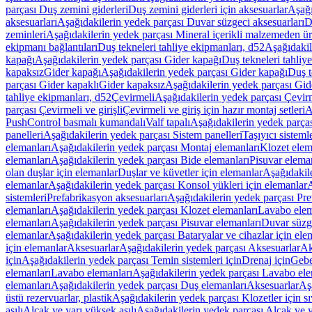
parçası Duş zemini giderleri
Duş zemini giderleri için aksesuarlar
Aşağı
aksesuarları
Aşağıdakilerin yedek parçası Duvar süzgeci aksesuarları
D
zeminleri
Aşağıdakilerin yedek parçası Mineral içerikli malzemeden ür
ekipmanı bağlantıları
Duş tekneleri tahliye ekipmanları, d52
Aşağıdakil
kapağı
Aşağıdakilerin yedek parçası Gider kapağı
Duş tekneleri tahliy
kapaksız
Gider kapağı
Aşağıdakilerin yedek parçası Gider kapağı
Duş t
parçası Gider kapaklı
Gider kapaksız
Aşağıdakilerin yedek parçası Gid
tahliye ekipmanları, d52
Çevirmeli
Aşağıdakilerin yedek parçası Çevir
parçası Çevirmeli ve girişli
Çevirmeli ve giriş için hazır montaj setleri
A
PushControl basmalı kumandalı
Valf tapalı
Aşağıdakilerin yedek parçası
panelleri
Aşağıdakilerin yedek parçası Sistem panelleri
Taşıyıcı sisteml
elemanları
Aşağıdakilerin yedek parçası Montaj elemanları
Klozet elem
elemanları
Aşağıdakilerin yedek parçası Bide elemanları
Pisuvar elema
olan duşlar için elemanlar
Duşlar ve küvetler için elemanlar
Aşağıdakile
elemanlar
Aşağıdakilerin yedek parçası Konsol yükleri için elemanlar
A
sistemleri
Prefabrikasyon aksesuarları
Aşağıdakilerin yedek parçası Pre
elemanları
Aşağıdakilerin yedek parçası Klozet elemanları
Lavabo elem
elemanları
Aşağıdakilerin yedek parçası Pisuvar elemanları
Duvar süzge
elemanlar
Aşağıdakilerin yedek parçası Bataryalar ve cihazlar için ele
için elemanlar
Aksesuarlar
Aşağıdakilerin yedek parçası Aksesuarlar
Ak
için
Aşağıdakilerin yedek parçası Temin sistemleri için
Drenaj için
Gebe
elemanları
Lavabo elemanları
Aşağıdakilerin yedek parçası Lavabo ele
elemanları
Aşağıdakilerin yedek parçası Duş elemanları
Aksesuarlar
Aş
üstü rezervuarlar, plastik
Aşağıdakilerin yedek parçası Klozetler için sıv
asılı
Alçak ve yarı yüksek asılı
Aşağıdakilerin yedek parçası Alçak ve y