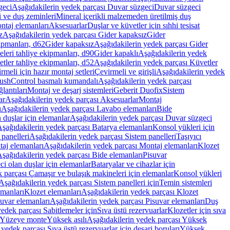
geci
Aşağıdakilerin yedek parçası Duvar süzgeci
Duvar süzgeci
i ve duş zeminleri
Mineral içerikli malzemeden üretilmiş duş
ntaj elemanları
Aksesuarlar
Duşlar ve küvetler için sıhhi tesisat
z
Aşağıdakilerin yedek parçası Gider kapaksız
Gider
ipmanları, d62
Gider kapaksız
Aşağıdakilerin yedek parçası Gider
leri tahliye ekipmanları, d90
Gider kapaklı
Aşağıdakilerin yedek
tler tahliye ekipmanları, d52
Aşağıdakilerin yedek parçası Küvetler
meli için hazır montaj setleri
Çevirmeli ve girişli
Aşağıdakilerin yedek
ushControl basmalı kumandalı
Aşağıdakilerin yedek parçası
lantıları
Montaj ve deşarj sistemleri
Geberit Duofix
Sistem
ar
Aşağıdakilerin yedek parçası Aksesuarlar
Montaj
ı
Aşağıdakilerin yedek parçası Lavabo elemanları
Bide
 duşlar için elemanlar
Aşağıdakilerin yedek parçası Duvar süzgeci
şağıdakilerin yedek parçası Batarya elemanları
Konsol yükleri için
 panelleri
Aşağıdakilerin yedek parçası Sistem panelleri
Taşıyıcı
aj elemanları
Aşağıdakilerin yedek parçası Montaj elemanları
Klozet
şağıdakilerin yedek parçası Bide elemanları
Pisuvar
i olan duşlar için elemanlar
Bataryalar ve cihazlar için
 parçası Çamaşır ve bulaşık makineleri için elemanlar
Konsol yükleri
Aşağıdakilerin yedek parçası Sistem panelleri için
Temin sistemleri
emanları
Klozet elemanları
Aşağıdakilerin yedek parçası Klozet
suvar elemanları
Aşağıdakilerin yedek parçası Pisuvar elemanları
Duş
edek parçası Sabitlemeler için
Sıva üstü rezervuarlar
Klozetler için sıva
ı Yüzeye monte
Yüksek asılı
Aşağıdakilerin yedek parçası Yüksek
yedek parçası Sıva üstü rezervuarlar için deşarj boruları
Yüksek