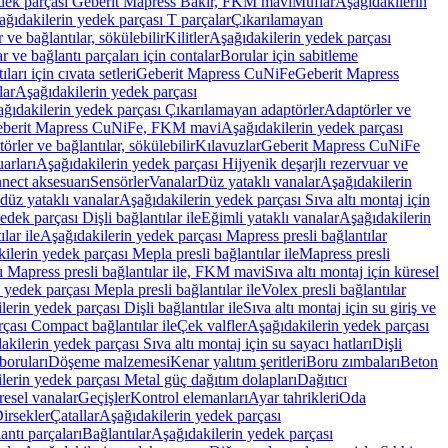
edek parçası Geberit Mapress Bakır, FKM mavi
Muflar
Aşağıdakilerin
ağıdakilerin yedek parçası T parçalar
Çıkarılamayan
ve bağlantılar, sökülebilir
Kilitler
Aşağıdakilerin yedek parçası
r ve bağlantı parçaları için contalar
Borular için sabitleme
ları için cıvata setleri
Geberit Mapress CuNiFe
Geberit Mapress
lar
Aşağıdakilerin yedek parçası
ğıdakilerin yedek parçası Çıkarılamayan adaptörler
Adaptörler ve
berit Mapress CuNiFe, FKM mavi
Aşağıdakilerin yedek parçası
rler ve bağlantılar, sökülebilir
Kılavuzlar
Geberit Mapress CuNiFe
arları
Aşağıdakilerin yedek parçası Hijyenik deşarjlı rezervuar ve
nnect aksesuarı
Sensörler
Vanalar
Düz yataklı vanalar
Aşağıdakilerin
 düz yataklı vanalar
Aşağıdakilerin yedek parçası Sıva altı montaj için
dek parçası Dişli bağlantılar ile
Eğimli yataklı vanalar
Aşağıdakilerin
lar ile
Aşağıdakilerin yedek parçası Mapress presli bağlantılar
ilerin yedek parçası Mepla presli bağlantılar ile
Mapress presli
ı Mapress presli bağlantılar ile, FKM mavi
Sıva altı montaj için küresel
 yedek parçası Mepla presli bağlantılar ile
Volex presli bağlantılar
erin yedek parçası Dişli bağlantılar ile
Sıva altı montaj için su giriş ve
çası Compact bağlantılar ile
Çek valfler
Aşağıdakilerin yedek parçası
kilerin yedek parçası Sıva altı montaj için su sayacı hatları
Dişli
boruları
Döşeme malzemesi
Kenar yalıtım şeritleri
Boru zımbaları
Beton
lerin yedek parçası Metal güç dağıtım dolapları
Dağıtıcı
esel vanalar
Geçişler
Kontrol elemanları
Ayar tahrikleri
Oda
irsekler
Çatallar
Aşağıdakilerin yedek parçası
antı parçaları
Bağlantılar
Aşağıdakilerin yedek parçası