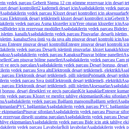
rin yedek parçası Geberit Sigma 12 cm gömme rezervuar için deşarj tetik
zet deşarj kontrolleri
2 kademeli deşarj için
Aşağıdakilerin yedek parçası
Aşağıdakilerin yedek parçası Klozet deşarj kontrolleri için aksesuarlar
M
ası Elektronik deşarj tetiklemeli klozet deşarj kontrolleri için
Geberit M
akilerin yedek parçası Asma klozetler için
Yere oturan klozetler için
Aşağ
esi
Bideler için rezervuar modüller
Aşağıdakilerin yedek parçası Bideler 
 işletim, kanallı
Aşağıdakilerin yedek parçası Pisuvarlar, deşarjlı işletim, 
işletim, kanalsız
Sıva üstü ya da sıva altı pisuvar deşarj kontrolü için
Aşağ
ası Entegre pisuvar deşarj kontrollü
Entegre pisuvar deşarj kontrolü içi
akilerin yedek parçası Deşarjlı işletimli pisuvarlar, klozet kapaklı/kloze
aksız
Aşağıdakilerin yedek parçası Kapaksız
Pisuvar bölme panelleri
Aşa
elleri
Cam pisuvar bölme panelleri
Aşağıdakilerin yedek parçası Cam pi
ri ve geçiş parçaları
Aşağıdakilerin yedek parçası Deşarj borusu, deşarj d
lerin yedek parçası Sıva altı
Elektronik deşarj tetiklemeli, elektrikli
Aşağ
parçası Elektronik deşarj tetiklemeli, pilli işletim
Pnömatik deşarj tetikl
lerin yedek parçası Sıva üstü
Elektronik deşarj tetiklemeli, elektrikli
Aşağ
parçası Elektronik deşarj tetiklemeli, pilli işletim
Aksesuarlar
Aşağıdakil
 borusu, deşarj dirsekleri ve geçiş parçaları
Kör kapaklar
Entegre kuman
rin yedek parçası Klozet ve menfez tahliye ekipmanları
Koku sifonları
A
nu
Aşağıdakilerin yedek parçası Bağlantı manşonu
Bağlantı setleri
Aşağıd
ipmanları
PVC bağlantılar
Aşağıdakilerin yedek parçası PVC bağlantılar
e ekipmanları
Pisuvar sifonları
Aşağıdakilerin yedek parçası Pisuvar sifon
e rezervuar dirseği uzatma parçaları
Aşağıdakilerin yedek parçası Deşarj
ahliye ekipmanları
Aşağıdakilerin yedek parçası Bide için atık tahliye ek
dakilerin yedek parçası Lavabolar
İkili lavabolar
Aşağıdakilerin yedek pa