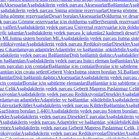
lı
Aksesuarlar
Aşağıdakilerin yedek parçası Aksesuarlar
Bağlantılar
Aşağı
şağıdakilerin yedek parçası Sigma gömme rezervuarlar
Omega gömme r
Alpha gömme rezervuarlar
Deşarj boruları
Aksesuarlar
Doldurma ve deşarj
k parçası Gömme rezervuarlar için doldurma valfleri
Seramik rezervuarla
 valfleri
Aşağıdakilerin yedek parçası Üniversal rezervuarlar için doldu
rj
İç takımlar
Aşağıdakilerin yedek parçası İç takımlar
2 kademeli deşarj
A
rı ML
Isıtma sistem boruları ML
Aşağıdakilerin yedek parçası Isıtma sis
edüksiyonlar
Aşağıdakilerin yedek parçası Redüksiyonlar
Dirsekler
Aşağ
ası Çıkarılamayan adaptörler
Adaptörler ve bağlantılar, sökülebilir
Aşağıd
ıdakilerin yedek parçası Bağlantılar
Dişli bağlantılı dağıtıcı
Aşağıdakileri
an bağlantıları
Aşağıdakilerin yedek parçası Isıtıcı eleman bağlantıları
Aks
tı parçaları için contalar
Bağlantılar için contalar
Borular için sabitleme
ntıları için cıvata setleri
Geberit Volex
Isıtma sistem boruları SL
Bağlantı
antılar
Dişli bağlantılı dağıtıcı
Aksesuarlar
Aşağıdakilerin yedek parçası 
için contalar
Borular için sabitleme elemanları
Bağlantılar için sabitleme 
az Çelik
Aşağıdakilerin yedek parçası Geberit Mapress Paslanmaz Çeli
siyonlar
Aşağıdakilerin yedek parçası Redüksiyonlar
Dirsekler
Aşağıdak
rılamayan adaptörler
Adaptörler ve bağlantılar, sökülebilir
Aşağıdakilerin
Kılavuzlar
Kilitler
Aşağıdakilerin yedek parçası Kilitler
Bağlantılar
Aşağıda
Gaz
Sistem boruları 1.4401
Aşağıdakilerin yedek parçası Sistem boruları
ekler
Aşağıdakilerin yedek parçası Dirsekler
T parçalar
Aşağıdakilerin ye
Aşağıdakilerin yedek parçası Adaptörler ve bağlantılar, sökülebilir
Kilitl
ermez
Aşağıdakilerin yedek parçası Geberit Mapress Paslanmaz Çelik
üksiyonlar
Aşağıdakilerin yedek parçası Redüksiyonlar
Dirsekler
Aşağıda
ası Çıkarılamayan adaptörler
Adaptörler ve bağlantılar, sökülebilir
Aşağıd