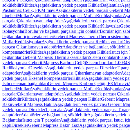
sökülebilir
Kilitler
Aşağıdakilerin yedek parçası Kilitler
Bağlantılar
Aşağ
Paslanmaz Çelik, FKM mavi
Aşağıdakilerin yedek parçası Geberit 
nipelleri
Muflar
Aşağıdakilerin yedek parçası Muflar
Redüksiyonlar
Aşa
parçalar
Çıkarılamayan adaptörler
Aşağıdakilerin yedek parçası Çıkarı
sökülebilir
Kilitler
Aşağıdakilerin yedek parçası Kilitler
Kılavuzlar
Geber
izolasyonlar
Borular ve bağlantı parçaları için contalar
Borular için sab
bağlantıları için cıvata setleri
Geberit Mapress Therm
Therm sistem bor
Muflar
Redüksiyonlar
Aşağıdakilerin yedek parçası Redüksiyonlar
Dirs
parçası Çıkarılamayan adaptörler
Adaptörler ve bağlantılar, sökülebilir
kompensatörler
Kilitler
Aşağıdakilerin yedek parçası Kilitler
Isıtıcı için
bağlantıları
Geberit Mapress Therm aksesuarları
Sistem contaları
Flanş b
yedek parçası Geberit Mapress Karbon Çeliği
Sistem boruları 1.0034
S
Redüksiyonlar
Dirsekler
Aşağıdakilerin yedek parçası Dirsekler
T parça
adaptörler
Aşağıdakilerin yedek parçası Çıkarılamayan adaptörler
Adapt
yedek parçası Eksenel kompensatörler
Kilitler
Aşağıdakilerin yedek par
Isıtıcı eleman bağlantıları
Geberit Mapress Karbon Çeliği, FKM mavi
A
nipelleri
Muflar
Aşağıdakilerin yedek parçası Muflar
Redüksiyonlar
Aşa
parçalar
Çıkarılamayan adaptörler
Aşağıdakilerin yedek parçası Çıkarı
sökülebilir
Kilitler
Aşağıdakilerin yedek parçası Kilitler
Geberit Mapress
Bakır
Geberit Mapress Bakır
Aşağıdakilerin yedek parçası Geberit Ma
yedek parçası Dirsekler
T parçalar
Aşağıdakilerin yedek parçası T parç
adaptörler
Adaptörler ve bağlantılar, sökülebilir
Aşağıdakilerin yedek pa
Bağlantılar
Isıtıcı için T parçalar
Aşağıdakilerin yedek parçası Isıtıcı iç
kaplı
Dirsekler
Geberit Mapress Bakır, Gaz
Aşağıdakilerin yedek parça