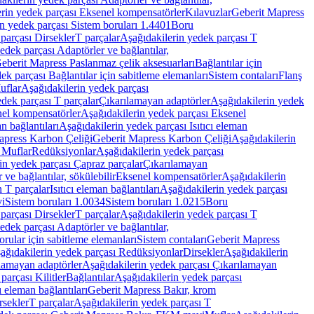
rin yedek parçası Eksenel kompensatörler
Kılavuzlar
Geberit Mapress
n yedek parçası Sistem boruları 1.4401
Boru
parçası Dirsekler
T parçalar
Aşağıdakilerin yedek parçası T
edek parçası Adaptörler ve bağlantılar,
eberit Mapress Paslanmaz çelik aksesuarları
Bağlantılar için
ek parçası Bağlantılar için sabitleme elemanları
Sistem contaları
Flanş
uflar
Aşağıdakilerin yedek parçası
dek parçası T parçalar
Çıkarılamayan adaptörler
Aşağıdakilerin yedek
el kompensatörler
Aşağıdakilerin yedek parçası Eksenel
an bağlantıları
Aşağıdakilerin yedek parçası Isıtıcı eleman
apress Karbon Çeliği
Geberit Mapress Karbon Çeliği
Aşağıdakilerin
 Muflar
Redüksiyonlar
Aşağıdakilerin yedek parçası
in yedek parçası Çapraz parçalar
Çıkarılamayan
ve bağlantılar, sökülebilir
Eksenel kompensatörler
Aşağıdakilerin
n T parçalar
Isıtıcı eleman bağlantıları
Aşağıdakilerin yedek parçası
vi
Sistem boruları 1.0034
Sistem boruları 1.0215
Boru
parçası Dirsekler
T parçalar
Aşağıdakilerin yedek parçası T
edek parçası Adaptörler ve bağlantılar,
orular için sabitleme elemanları
Sistem contaları
Geberit Mapress
ağıdakilerin yedek parçası Redüksiyonlar
Dirsekler
Aşağıdakilerin
lamayan adaptörler
Aşağıdakilerin yedek parçası Çıkarılamayan
parçası Kilitler
Bağlantılar
Aşağıdakilerin yedek parçası
ı eleman bağlantıları
Geberit Mapress Bakır, krom
rsekler
T parçalar
Aşağıdakilerin yedek parçası T