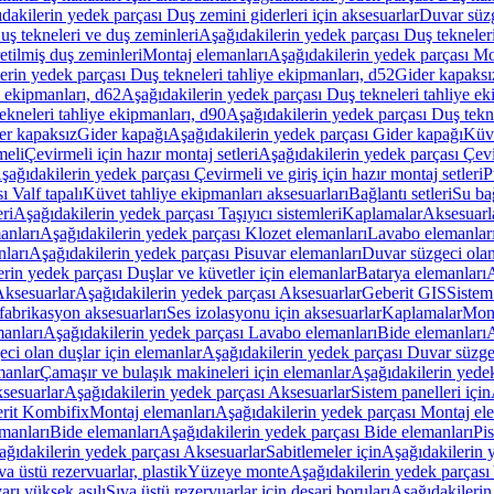
dakilerin yedek parçası Duş zemini giderleri için aksesuarlar
Duvar süz
uş tekneleri ve duş zeminleri
Aşağıdakilerin yedek parçası Duş tekneler
etilmiş duş zeminleri
Montaj elemanları
Aşağıdakilerin yedek parçası Mo
erin yedek parçası Duş tekneleri tahliye ekipmanları, d52
Gider kapaksı
e ekipmanları, d62
Aşağıdakilerin yedek parçası Duş tekneleri tahliye ek
ekneleri tahliye ekipmanları, d90
Aşağıdakilerin yedek parçası Duş tekne
er kapaksız
Gider kapağı
Aşağıdakilerin yedek parçası Gider kapağı
Küve
meli
Çevirmeli için hazır montaj setleri
Aşağıdakilerin yedek parçası Çevir
şağıdakilerin yedek parçası Çevirmeli ve giriş için hazır montaj setleri
P
 Valf tapalı
Küvet tahliye ekipmanları aksesuarları
Bağlantı setleri
Su bağ
eri
Aşağıdakilerin yedek parçası Taşıyıcı sistemleri
Kaplamalar
Aksesuarl
anları
Aşağıdakilerin yedek parçası Klozet elemanları
Lavabo elemanlar
nları
Aşağıdakilerin yedek parçası Pisuvar elemanları
Duvar süzgeci olan
rin yedek parçası Duşlar ve küvetler için elemanlar
Batarya elemanları
A
ksesuarlar
Aşağıdakilerin yedek parçası Aksesuarlar
Geberit GIS
Sistem
fabrikasyon aksesuarları
Ses izolasyonu için aksesuarlar
Kaplamalar
Mont
anları
Aşağıdakilerin yedek parçası Lavabo elemanları
Bide elemanları
A
ci olan duşlar için elemanlar
Aşağıdakilerin yedek parçası Duvar süzgec
manlar
Çamaşır ve bulaşık makineleri için elemanlar
Aşağıdakilerin yedek
sesuarlar
Aşağıdakilerin yedek parçası Aksesuarlar
Sistem panelleri için
rit Kombifix
Montaj elemanları
Aşağıdakilerin yedek parçası Montaj el
manları
Bide elemanları
Aşağıdakilerin yedek parçası Bide elemanları
Pi
ağıdakilerin yedek parçası Aksesuarlar
Sabitlemeler için
Aşağıdakilerin y
a üstü rezervuarlar, plastik
Yüzeye monte
Aşağıdakilerin yedek parças
arı yüksek asılı
Sıva üstü rezervuarlar için deşarj boruları
Aşağıdakilerin 