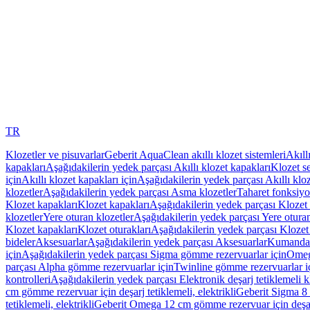
TR
Klozetler ve pisuvarlar
Geberit AquaClean akıllı klozet sistemleri
Akıll
kapakları
Aşağıdakilerin yedek parçası Akıllı klozet kapakları
Klozet se
için
Akıllı klozet kapakları için
Aşağıdakilerin yedek parçası Akıllı kloz
klozetler
Aşağıdakilerin yedek parçası Asma klozetler
Taharet fonksiyon
Klozet kapakları
Klozet kapakları
Aşağıdakilerin yedek parçası Klozet 
klozetler
Yere oturan klozetler
Aşağıdakilerin yedek parçası Yere oturan
Klozet kapakları
Klozet oturakları
Aşağıdakilerin yedek parçası Klozet 
bideler
Aksesuarlar
Aşağıdakilerin yedek parçası Aksesuarlar
Kumanda k
için
Aşağıdakilerin yedek parçası Sigma gömme rezervuarlar için
Omeg
parçası Alpha gömme rezervuarlar için
Twinline gömme rezervuarlar i
kontrolleri
Aşağıdakilerin yedek parçası Elektronik deşarj tetiklemeli kl
cm gömme rezervuar için deşarj tetiklemeli, elektrikli
Geberit Sigma 8 c
tetiklemeli, elektrikli
Geberit Omega 12 cm gömme rezervuar için deşarj 