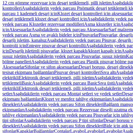
12 cm gömme rezervuar için deşarj tetiklemeli, pilli işletim
Aşağıdakile
kontrolleri
Aşağıdakilerin yedek parçası Pnömatik deşarj tetiklemeli klo
parçası 1 kademeli deşarj için
Klozet deşarj kontrolleri için aksesuarlar
deşarj tetiklemeli klozet deşarj kontrolleri için
Aşağıdakilerin yedek parç
yedek parçası Klozetler rezervuar modülleri
Asma klozetler için
Aşağıd
için
Aksesuarlar
Aşağıdakilerin yedek parçası Aksesuarlar
Sarf malzem
yedek parçası Asma ve ayaklı bideler için
Pisuvarlar
Pisuvarlar, deşarjlı
deşarjlı işletim, kanalsız
Aşağıdakilerin yedek parçası Pisuvar, deşarjlı 
kontrolü için
Entegre pisuvar deşarj kontrollü
Aşağıdakilerin yedek parç
için
Deşarjlı işletimli pisuvarlar, klozet kapaklı/klozet kapağı için
Aşağıd
susuz işletim
Aşağıdakilerin yedek parçası Pisuvarlar, susuz işletim
Kap
bölme panelleri
Aşağıdakilerin yedek parçası Plastik pisuvar bölme pan
Aksesuarlar
Sifonlar ve sifon aksesuarları
Deşarj borusu, deşarj dirsekle
tesisat ekipmanı bağlantıları
Pisuvar deşarj kontrolleri
Sıva altı
Aşağıdaki
elektrikli
Elektronik deşarj tetiklemeli, pilli işletim
Aşağıdakilerin yedek 
tetiklemeli
Basic
Aşağıdakilerin yedek parçası Basic
Sıva üstü
Aşağıdaki
elektrikli
Elektronik deşarj tetiklemeli, pilli işletim
Aşağıdakilerin yedek 
setler
Aşağıdakilerin yedek parçası Montaj setleri ve yedek setler
Deşarj
ekipmanı bağlantıları
Klozet ve menfez tahliye ekipmanları
Aşağıdakile
dirsekleri
Aşağıdakilerin yedek parçası Sifon dirsekleri
Bağlantı manşo
ekipmanları
Aşağıdakilerin yedek parçası Rezervuar dirseği uzatma ek
tahliye ekipmanları
Aşağıdakilerin yedek parçası Pisuvarlar için tahliy
tipi sifonlar
Aşağıdakilerin yedek parçası P tipi sifonlar
Deşarj borusu v
dirsekleri
Aşağıdakilerin yedek parçası Sifon dirsekleri
Bide için atık t
sifonlar
Kapaklar
Bağlantılar
Contalar
Lavabo
Lavabolar
Lavabolar
Aşağı