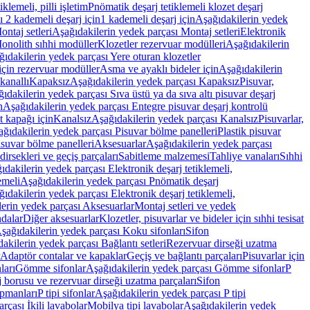
lemeli, pilli işletim
Pnömatik deşarj tetiklemeli klozet deşarj
 2 kademeli deşarj için
1 kademeli deşarj için
Aşağıdakilerin yedek
ontaj setleri
Aşağıdakilerin yedek parçası Montaj setleri
Elektronik
onolith sıhhi modüller
Klozetler rezervuar modülleri
Aşağıdakilerin
ıdakilerin yedek parçası Yere oturan klozetler
için rezervuar modüller
Asma ve ayaklı bideler için
Aşağıdakilerin
kanallı
Kapaksız
Aşağıdakilerin yedek parçası Kapaksız
Pisuvar,
ıdakilerin yedek parçası Sıva üstü ya da sıva altı pisuvar deşarj
n
Aşağıdakilerin yedek parçası Entegre pisuvar deşarj kontrolü
t kapağı için
Kanalsız
Aşağıdakilerin yedek parçası Kanalsız
Pisuvarlar,
ğıdakilerin yedek parçası Pisuvar bölme panelleri
Plastik pisuvar
suvar bölme panelleri
Aksesuarlar
Aşağıdakilerin yedek parçası
irsekleri ve geçiş parçaları
Sabitleme malzemesi
Tahliye vanaları
Sıhhi
ıdakilerin yedek parçası Elektronik deşarj tetiklemeli,
emeli
Aşağıdakilerin yedek parçası Pnömatik deşarj
ıdakilerin yedek parçası Elektronik deşarj tetiklemeli,
erin yedek parçası Aksesuarlar
Montaj setleri ve yedek
dalar
Diğer aksesuarlar
Klozetler, pisuvarlar ve bideler için sıhhi tesisat
şağıdakilerin yedek parçası Koku sifonları
Sifon
akilerin yedek parçası Bağlantı setleri
Rezervuar dirseği uzatma
Adaptör contalar ve kapaklar
Geçiş ve bağlantı parçaları
Pisuvarlar için
ları
Gömme sifonlar
Aşağıdakilerin yedek parçası Gömme sifonlar
P
 borusu ve rezervuar dirseği uzatma parçaları
Sifon
ipmanları
P tipi sifonlar
Aşağıdakilerin yedek parçası P tipi
rçası İkili lavabolar
Mobilya tipi lavabolar
Aşağıdakilerin yedek