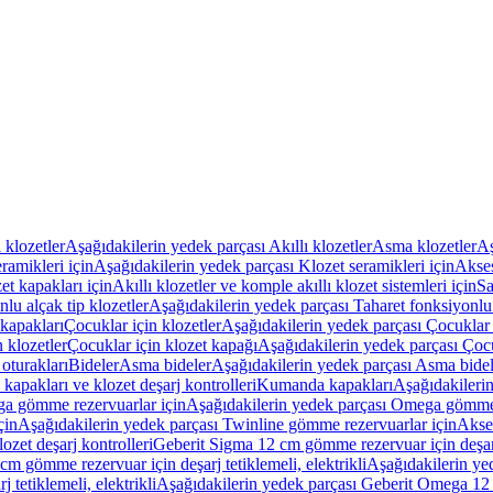
ı klozetler
Aşağıdakilerin yedek parçası Akıllı klozetler
Asma klozetler
Aş
ramikleri için
Aşağıdakilerin yedek parçası Klozet seramikleri için
Akses
et kapakları için
Akıllı klozetler ve komple akıllı klozet sistemleri için
Sa
lu alçak tip klozetler
Aşağıdakilerin yedek parçası Taharet fonksiyonlu 
kapakları
Çocuklar için klozetler
Aşağıdakilerin yedek parçası Çocuklar i
 klozetler
Çocuklar için klozet kapağı
Aşağıdakilerin yedek parçası Çocu
oturakları
Bideler
Asma bideler
Aşağıdakilerin yedek parçası Asma bidel
apakları ve klozet deşarj kontrolleri
Kumanda kapakları
Aşağıdakileri
a gömme rezervuarlar için
Aşağıdakilerin yedek parçası Omega gömme 
çin
Aşağıdakilerin yedek parçası Twinline gömme rezervuarlar için
Akse
ozet deşarj kontrolleri
Geberit Sigma 12 cm gömme rezervuar için deşarj 
m gömme rezervuar için deşarj tetiklemeli, elektrikli
Aşağıdakilerin ye
tetiklemeli, elektrikli
Aşağıdakilerin yedek parçası Geberit Omega 12 c