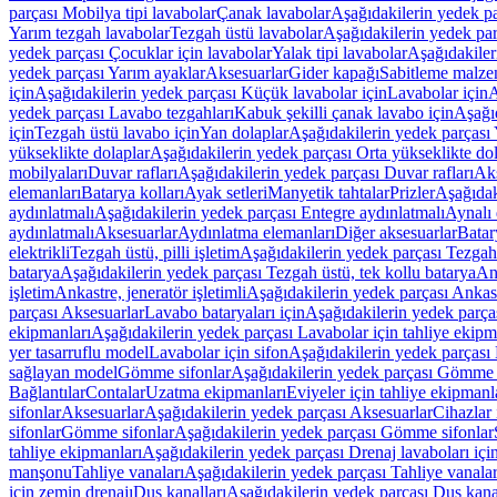
parçası Mobilya tipi lavabolar
Çanak lavabolar
Aşağıdakilerin yedek p
Yarım tezgah lavabolar
Tezgah üstü lavabolar
Aşağıdakilerin yedek par
yedek parçası Çocuklar için lavabolar
Yalak tipi lavabolar
Aşağıdakiler
yedek parçası Yarım ayaklar
Aksesuarlar
Gider kapağı
Sabitleme malze
için
Aşağıdakilerin yedek parçası Küçük lavabolar için
Lavabolar için
A
yedek parçası Lavabo tezgahları
Kabuk şekilli çanak lavabo için
Aşağıd
için
Tezgah üstü lavabo için
Yan dolaplar
Aşağıdakilerin yedek parçası 
yükseklikte dolaplar
Aşağıdakilerin yedek parçası Orta yükseklikte do
mobilyaları
Duvar rafları
Aşağıdakilerin yedek parçası Duvar rafları
Aks
elemanları
Batarya kolları
Ayak setleri
Manyetik tahtalar
Prizler
Aşağıdak
aydınlatmalı
Aşağıdakilerin yedek parçası Entegre aydınlatmalı
Aynalı 
aydınlatmalı
Aksesuarlar
Aydınlatma elemanları
Diğer aksesuarlar
Batar
elektrikli
Tezgah üstü, pilli işletim
Aşağıdakilerin yedek parçası Tezgah ü
batarya
Aşağıdakilerin yedek parçası Tezgah üstü, tek kollu batarya
Ank
işletim
Ankastre, jeneratör işletimli
Aşağıdakilerin yedek parçası Ankastr
parçası Aksesuarlar
Lavabo bataryaları için
Aşağıdakilerin yedek parças
ekipmanları
Aşağıdakilerin yedek parçası Lavabolar için tahliye ekipm
yer tasarruflu model
Lavabolar için sifon
Aşağıdakilerin yedek parçası 
sağlayan model
Gömme sifonlar
Aşağıdakilerin yedek parçası Gömme 
Bağlantılar
Contalar
Uzatma ekipmanları
Eviyeler için tahliye ekipmanl
sifonlar
Aksesuarlar
Aşağıdakilerin yedek parçası Aksesuarlar
Cihazlar 
sifonlar
Gömme sifonlar
Aşağıdakilerin yedek parçası Gömme sifonlar
tahliye ekipmanları
Aşağıdakilerin yedek parçası Drenaj lavaboları içi
manşonu
Tahliye vanaları
Aşağıdakilerin yedek parçası Tahliye vanalar
için zemin drenajı
Duş kanalları
Aşağıdakilerin yedek parçası Duş kana