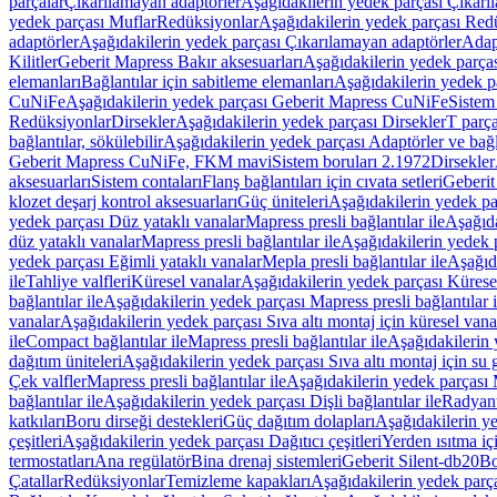
parçalar
Çıkarılamayan adaptörler
Aşağıdakilerin yedek parçası Çıkarı
yedek parçası Muflar
Redüksiyonlar
Aşağıdakilerin yedek parçası Red
adaptörler
Aşağıdakilerin yedek parçası Çıkarılamayan adaptörler
Adapt
Kilitler
Geberit Mapress Bakır aksesuarları
Aşağıdakilerin yedek parças
elemanları
Bağlantılar için sabitleme elemanları
Aşağıdakilerin yedek pa
CuNiFe
Aşağıdakilerin yedek parçası Geberit Mapress CuNiFe
Sistem
Redüksiyonlar
Dirsekler
Aşağıdakilerin yedek parçası Dirsekler
T parça
bağlantılar, sökülebilir
Aşağıdakilerin yedek parçası Adaptörler ve bağla
Geberit Mapress CuNiFe, FKM mavi
Sistem boruları 2.1972
Dirsekler
aksesuarları
Sistem contaları
Flanş bağlantıları için cıvata setleri
Geberit
klozet deşarj kontrol aksesuarları
Güç üniteleri
Aşağıdakilerin yedek pa
yedek parçası Düz yataklı vanalar
Mapress presli bağlantılar ile
Aşağıda
düz yataklı vanalar
Mapress presli bağlantılar ile
Aşağıdakilerin yedek p
yedek parçası Eğimli yataklı vanalar
Mepla presli bağlantılar ile
Aşağıda
ile
Tahliye valfleri
Küresel vanalar
Aşağıdakilerin yedek parçası Kürese
bağlantılar ile
Aşağıdakilerin yedek parçası Mapress presli bağlantılar i
vanalar
Aşağıdakilerin yedek parçası Sıva altı montaj için küresel vana
ile
Compact bağlantılar ile
Mapress presli bağlantılar ile
Aşağıdakilerin 
dağıtım üniteleri
Aşağıdakilerin yedek parçası Sıva altı montaj için su g
Çek valfler
Mapress presli bağlantılar ile
Aşağıdakilerin yedek parçası M
bağlantılar ile
Aşağıdakilerin yedek parçası Dişli bağlantılar ile
Radyant
katkıları
Boru dirseği destekleri
Güç dağıtım dolapları
Aşağıdakilerin ye
çeşitleri
Aşağıdakilerin yedek parçası Dağıtıcı çeşitleri
Yerden ısıtma iç
termostatları
Ana regülatör
Bina drenaj sistemleri
Geberit Silent-db20
Bo
Çatallar
Redüksiyonlar
Temizleme kapakları
Aşağıdakilerin yedek parç