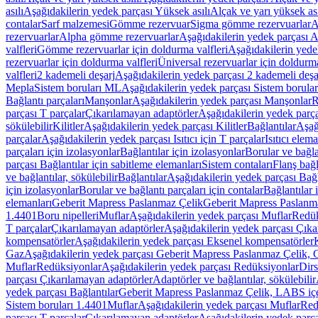
asılı
Aşağıdakilerin yedek parçası Yüksek asılı
Alçak ve yarı yüksek ası
contalar
Sarf malzemesi
Gömme rezervuar
Sigma gömme rezervuarlar
A
rezervuarlar
Alpha gömme rezervuarlar
Aşağıdakilerin yedek parçası 
valfleri
Gömme rezervuarlar için doldurma valfleri
Aşağıdakilerin yede
rezervuarlar için doldurma valfleri
Üniversal rezervuarlar için doldurma
valfleri
2 kademeli deşarj
Aşağıdakilerin yedek parçası 2 kademeli deşa
Mepla
Sistem boruları ML
Aşağıdakilerin yedek parçası Sistem borula
Bağlantı parçaları
Manşonlar
Aşağıdakilerin yedek parçası Manşonlar
R
parçası T parçalar
Çıkarılamayan adaptörler
Aşağıdakilerin yedek parç
sökülebilir
Kilitler
Aşağıdakilerin yedek parçası Kilitler
Bağlantılar
Aşağ
parçalar
Aşağıdakilerin yedek parçası Isıtıcı için T parçalar
Isıtıcı elem
parçaları için izolasyonlar
Bağlantılar için izolasyonlar
Borular ve bağlan
parçası Bağlantılar için sabitleme elemanları
Sistem contaları
Flanş bağla
ve bağlantılar, sökülebilir
Bağlantılar
Aşağıdakilerin yedek parçası Bağl
için izolasyonlar
Borular ve bağlantı parçaları için contalar
Bağlantılar 
elemanları
Geberit Mapress Paslanmaz Çelik
Geberit Mapress Paslanm
1.4401
Boru nipelleri
Muflar
Aşağıdakilerin yedek parçası Muflar
Redük
T parçalar
Çıkarılamayan adaptörler
Aşağıdakilerin yedek parçası Çıka
kompensatörler
Aşağıdakilerin yedek parçası Eksenel kompensatörler
Gaz
Aşağıdakilerin yedek parçası Geberit Mapress Paslanmaz Çelik, 
Muflar
Redüksiyonlar
Aşağıdakilerin yedek parçası Redüksiyonlar
Dirs
parçası Çıkarılamayan adaptörler
Adaptörler ve bağlantılar, sökülebilir
yedek parçası Bağlantılar
Geberit Mapress Paslanmaz Çelik, LABS iç
Sistem boruları 1.4401
Muflar
Aşağıdakilerin yedek parçası Muflar
Red
parçası T parçalar
Çıkarılamayan adaptörler
Aşağıdakilerin yedek parç