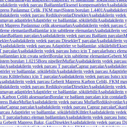
ıdakilerin yedek parçası Bağlantılar
Eksenel kompensatörler
Aşağıdakile
Mapress Paslanmaz Çelik, FKM mavi
Sistem boruları 1.4401
Aşağıdakileri
ğıdakilerin yedek parçası Redüksiyonlar
Dirsekler
Aşağıdakilerin yedek 
lamayan adaptörler
Adaptörler ve bağlantılar, sökülebilir
Aşağıdakilerin y
it Mapress Paslanmaz çelik aksesuarları
Aşağıdakilerin yedek parçası G
itleme elemanları
Bağlantılar için sabitleme elemanları
Aşağıdakilerin yed
uları
Bağlantı parçaları
Aşağıdakilerin yedek parçası Bağlantı parçaları
M
ekler
Aşağıdakilerin yedek parçası Dirsekler
T parçalar
Aşağıdakilerin ye
Aşağıdakilerin yedek parçası Adaptörler ve bağlantılar, sökülebilir
Eksen
 T parçalar
Aşağıdakilerin yedek parçası Isıtıcı için T parçalar
Isıtıcı elem
ağlantıları için cıvata setleri
Borular için sabitleme elemanları
Geberit M
istem boruları 1.0215
Boru nipelleri
Muflar
Aşağıdakilerin yedek parçası
lar
Aşağıdakilerin yedek parçası T parçalar
Çapraz parçalar
Aşağıdakiler
örler ve bağlantılar, sökülebilir
Aşağıdakilerin yedek parçası Adaptörler 
çası Kilitler
Isıtıcı için T parçalar
Aşağıdakilerin yedek parçası Isıtıcı içi
şağıdakilerin yedek parçası Geberit Mapress Karbon Çeliği, FKM ma
ğıdakilerin yedek parçası Redüksiyonlar
Dirsekler
Aşağıdakilerin yedek 
lamayan adaptörler
Adaptörler ve bağlantılar, sökülebilir
Aşağıdakilerin y
 Karbon Çeliği aksesuarları
Borular ve bağlantı parçaları için contalar
B
press Bakır
Muflar
Aşağıdakilerin yedek parçası Muflar
Redüksiyonlar
Aş
alar
Çapraz parçalar
Aşağıdakilerin yedek parçası Çapraz parçalar
Çıkarı
rçası Adaptörler ve bağlantılar, sökülebilir
Kilitler
Aşağıdakilerin yedek 
in T parçalar
Isıtıcı eleman bağlantıları
Aşağıdakilerin yedek parçası Isıtıc
sı Geberit Mapress Bakır, Gaz
Dirsekler
Aşağıdakilerin yedek parçası Di