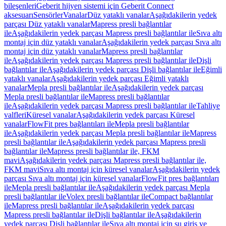
bileşenleri
Geberit hijyen sistemi için Geberit Connect
aksesuarı
Sensörler
Vanalar
Düz yataklı vanalar
Aşağıdakilerin yedek
parçası Düz yataklı vanalar
Mapress presli bağlantılar
ile
Aşağıdakilerin yedek parçası Mapress presli bağlantılar ile
Sıva altı
montaj için düz yataklı vanalar
Aşağıdakilerin yedek parçası Sıva altı
montaj için düz yataklı vanalar
Mapress presli bağlantılar
ile
Aşağıdakilerin yedek parçası Mapress presli bağlantılar ile
Dişli
bağlantılar ile
Aşağıdakilerin yedek parçası Dişli bağlantılar ile
Eğimli
yataklı vanalar
Aşağıdakilerin yedek parçası Eğimli yataklı
vanalar
Mepla presli bağlantılar ile
Aşağıdakilerin yedek parçası
Mepla presli bağlantılar ile
Mapress presli bağlantılar
ile
Aşağıdakilerin yedek parçası Mapress presli bağlantılar ile
Tahliye
valfleri
Küresel vanalar
Aşağıdakilerin yedek parçası Küresel
vanalar
FlowFit pres bağlantıları ile
Mepla presli bağlantılar
ile
Aşağıdakilerin yedek parçası Mepla presli bağlantılar ile
Mapress
presli bağlantılar ile
Aşağıdakilerin yedek parçası Mapress presli
bağlantılar ile
Mapress presli bağlantılar ile, FKM
mavi
Aşağıdakilerin yedek parçası Mapress presli bağlantılar ile,
FKM mavi
Sıva altı montaj için küresel vanalar
Aşağıdakilerin yedek
parçası Sıva altı montaj için küresel vanalar
FlowFit pres bağlantıları
ile
Mepla presli bağlantılar ile
Aşağıdakilerin yedek parçası Mepla
presli bağlantılar ile
Volex presli bağlantılar ile
Compact bağlantılar
ile
Mapress presli bağlantılar ile
Aşağıdakilerin yedek parçası
Mapress presli bağlantılar ile
Dişli bağlantılar ile
Aşağıdakilerin
yedek parçası Dişli bağlantılar ile
Sıva altı montaj için su giriş ve