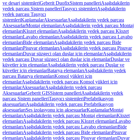
ve deşarj sistemleri
Geberit Duofix
Sistem panelleri
Aşağıdakilerin
yedek parçası Sistem panelleri
Taşıyıcı sistemleri
Aşağıdakilerin
yedek parçası Taşıyıcı
sistemleri
Kaplamalar
Aksesuarlar
Aşağıdakilerin yedek parçası
Aksesuarlar
Montaj elemanları
Aşağıdakilerin yedek parçası Montaj
elemanları
Klozet elemanları
Aşağıdakilerin yedek parçası Klozet
elemanları
Lavabo elemanları
Aşağıdakilerin yedek parçası Lavabo
elemanları
Bide elemanları
Aşağıdakilerin yedek parçası Bide
elemanları
Pisuvar elemanları
Aşağıdakilerin yedek parçası Pisuvar
elemanları
Duvar süzgeci olan duşlar için elemanlar
Aşağıdakilerin
yedek parçası Duvar süzgeci olan duşlar için elemanlar
Duşlar ve
küvetler için elemanlar
Aşağıdakilerin yedek parçası Duşlar ve
küvetler için elemanlar
Batarya elemanları
Aşağıdakilerin yedek
parçası Batarya elemanları
Konsol yükleri için
elemanlar
Aşağıdakilerin yedek parçası Konsol yükleri için
elemanlar
Aksesuarlar
Aşağıdakilerin yedek parçası
Aksesuarlar
Geberit GIS
Sistem panelleri
Aşağıdakilerin yedek
parçası Sistem panelleri
Taşıyıcı sistemleri
Prefabrikasyon
aksesuarları
Aşağıdakilerin yedek parçası Prefabrikasyon
aksesuarları
Ses izolasyonu için aksesuarlar
Kaplamalar
Montaj
elemanları
Aşağıdakilerin yedek parçası Montaj elemanları
Klozet
elemanları
Aşağıdakilerin yedek parçası Klozet elemanları
Lavabo
elemanları
Aşağıdakilerin yedek parçası Lavabo elemanları
Bide
elemanları
Aşağıdakilerin yedek parçası Bide elemanları
Pisuvar
elemanları
Aşağıdakilerin yedek parçası Pisuvar elemanları
Duvar