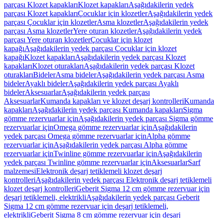
parçası Klozet kapakları
Klozet kapakları
Aşağıdakilerin yedek
parçası Klozet kapakları
Çocuklar için klozetler
Aşağıdakilerin yedek
parçası Çocuklar için klozetler
Asma klozetler
Aşağıdakilerin yedek
parçası Asma klozetler
Yere oturan klozetler
Aşağıdakilerin yedek
parçası Yere oturan klozetler
Çocuklar için klozet
kapağı
Aşağıdakilerin yedek parçası Çocuklar için klozet
kapağı
Klozet kapakları
Aşağıdakilerin yedek parçası Klozet
kapakları
Klozet oturakları
Aşağıdakilerin yedek parçası Klozet
oturakları
Bideler
Asma bideler
Aşağıdakilerin yedek parçası Asma
bideler
Ayaklı bideler
Aşağıdakilerin yedek parçası Ayaklı
bideler
Aksesuarlar
Aşağıdakilerin yedek parçası
Aksesuarlar
Kumanda kapakları ve klozet deşarj kontrolleri
Kumanda
kapakları
Aşağıdakilerin yedek parçası Kumanda kapakları
Sigma
gömme rezervuarlar için
Aşağıdakilerin yedek parçası Sigma gömme
rezervuarlar için
Omega gömme rezervuarlar için
Aşağıdakilerin
yedek parçası Omega gömme rezervuarlar için
Alpha gömme
rezervuarlar için
Aşağıdakilerin yedek parçası Alpha gömme
rezervuarlar için
Twinline gömme rezervuarlar için
Aşağıdakilerin
yedek parçası Twinline gömme rezervuarlar için
Aksesuarlar
Sarf
malzemesi
Elektronik deşarj tetiklemeli klozet deşarj
kontrolleri
Aşağıdakilerin yedek parçası Elektronik deşarj tetiklemeli
klozet deşarj kontrolleri
Geberit Sigma 12 cm gömme rezervuar için
deşarj tetiklemeli, elektrikli
Aşağıdakilerin yedek parçası Geberit
Sigma 12 cm gömme rezervuar için deşarj tetiklemeli,
elektrikli
Geberit Sigma 8 cm gömme rezervuar için deşarj