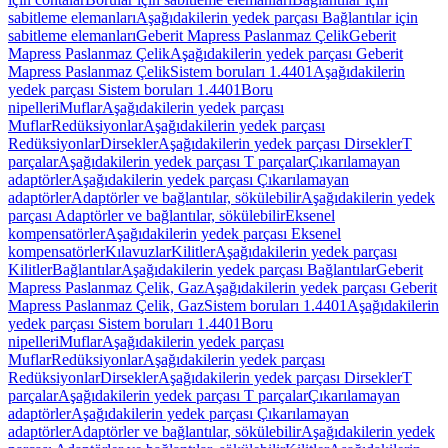
sabitleme elemanları
Aşağıdakilerin yedek parçası Bağlantılar için
sabitleme elemanları
Geberit Mapress Paslanmaz Çelik
Geberit
Mapress Paslanmaz Çelik
Aşağıdakilerin yedek parçası Geberit
Mapress Paslanmaz Çelik
Sistem boruları 1.4401
Aşağıdakilerin
yedek parçası Sistem boruları 1.4401
Boru
nipelleri
Muflar
Aşağıdakilerin yedek parçası
Muflar
Redüksiyonlar
Aşağıdakilerin yedek parçası
Redüksiyonlar
Dirsekler
Aşağıdakilerin yedek parçası Dirsekler
T
parçalar
Aşağıdakilerin yedek parçası T parçalar
Çıkarılamayan
adaptörler
Aşağıdakilerin yedek parçası Çıkarılamayan
adaptörler
Adaptörler ve bağlantılar, sökülebilir
Aşağıdakilerin yedek
parçası Adaptörler ve bağlantılar, sökülebilir
Eksenel
kompensatörler
Aşağıdakilerin yedek parçası Eksenel
kompensatörler
Kılavuzlar
Kilitler
Aşağıdakilerin yedek parçası
Kilitler
Bağlantılar
Aşağıdakilerin yedek parçası Bağlantılar
Geberit
Mapress Paslanmaz Çelik, Gaz
Aşağıdakilerin yedek parçası Geberit
Mapress Paslanmaz Çelik, Gaz
Sistem boruları 1.4401
Aşağıdakilerin
yedek parçası Sistem boruları 1.4401
Boru
nipelleri
Muflar
Aşağıdakilerin yedek parçası
Muflar
Redüksiyonlar
Aşağıdakilerin yedek parçası
Redüksiyonlar
Dirsekler
Aşağıdakilerin yedek parçası Dirsekler
T
parçalar
Aşağıdakilerin yedek parçası T parçalar
Çıkarılamayan
adaptörler
Aşağıdakilerin yedek parçası Çıkarılamayan
adaptörler
Adaptörler ve bağlantılar, sökülebilir
Aşağıdakilerin yedek