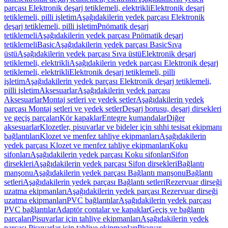
parçası Elektronik deşarj tetiklemeli, elektrikli
Elektronik deşarj
tetiklemeli, pilli işletim
Aşağıdakilerin yedek parçası Elektronik
deşarj tetiklemeli, pilli işletim
Pnömatik deşarj
tetiklemeli
Aşağıdakilerin yedek parçası Pnömatik deşarj
tetiklemeli
Basic
Aşağıdakilerin yedek parçası Basic
Sıva
üstü
Aşağıdakilerin yedek parçası Sıva üstü
Elektronik deşarj
tetiklemeli, elektrikli
Aşağıdakilerin yedek parçası Elektronik deşarj
tetiklemeli, elektrikli
Elektronik deşarj tetiklemeli, pilli
işletim
Aşağıdakilerin yedek parçası Elektronik deşarj tetiklemeli,
pilli işletim
Aksesuarlar
Aşağıdakilerin yedek parçası
Aksesuarlar
Montaj setleri ve yedek setler
Aşağıdakilerin yedek
parçası Montaj setleri ve yedek setler
Deşarj borusu, deşarj dirsekleri
ve geçiş parçaları
Kör kapaklar
Entegre kumandalar
Diğer
aksesuarlar
Klozetler, pisuvarlar ve bideler için sıhhi tesisat ekipmanı
bağlantıları
Klozet ve menfez tahliye ekipmanları
Aşağıdakilerin
yedek parçası Klozet ve menfez tahliye ekipmanları
Koku
sifonları
Aşağıdakilerin yedek parçası Koku sifonları
Sifon
dirsekleri
Aşağıdakilerin yedek parçası Sifon dirsekleri
Bağlantı
manşonu
Aşağıdakilerin yedek parçası Bağlantı manşonu
Bağlantı
setleri
Aşağıdakilerin yedek parçası Bağlantı setleri
Rezervuar dirseği
uzatma ekipmanları
Aşağıdakilerin yedek parçası Rezervuar dirseği
uzatma ekipmanları
PVC bağlantılar
Aşağıdakilerin yedek parçası
PVC bağlantılar
Adaptör contalar ve kapaklar
Geçiş ve bağlantı
parçaları
Pisuvarlar için tahliye ekipmanları
Aşağıdakilerin yedek
parçası Pisuvarlar için tahliye ekipmanları
Pisuvar