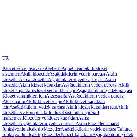
TR
Klozetler ve pisuvarlar
Geberit AquaClean akıllı klozet
sistemleri
Akıllı klozetler
Aşağıdakilerin yedek parçası Akıllı
klozetler
Asma klozetler
Aşağıdakilerin yedek parçası Asma
klozetler
Akıllı klozet kapakları
Aşağıdakilerin yedek parçası Akıllı
klozet kapakları
Klozet seramikleri için
Aşağıdakilerin yedek parçası
Klozet seramikleri için
Aksesuarlar
Aşağıdakilerin yedek parçası
Aksesuarlar
Akıllı klozetler için
Akıllı klozet kapakları
için
Aşağıdakilerin yedek parçası Akıllı klozet kapakları için
Akıllı
klozetler ve komple akıllı klozet sistemleri için
Sarf
malzemesi
Klozetler ve klozet kapakları
Asma
klozetler
Aşağıdakilerin yedek parçası Asma klozetler
Taharet
fonksiyonlu alçak tip klozetler
Aşağıdakilerin yedek parçası Taharet
fonksiyonlu alçak tip klozetler
Klozet kapakları
Aşağıdakilerin yedek