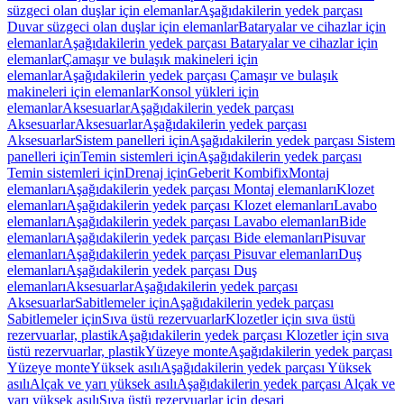
süzgeci olan duşlar için elemanlar
Aşağıdakilerin yedek parçası
Duvar süzgeci olan duşlar için elemanlar
Bataryalar ve cihazlar için
elemanlar
Aşağıdakilerin yedek parçası Bataryalar ve cihazlar için
elemanlar
Çamaşır ve bulaşık makineleri için
elemanlar
Aşağıdakilerin yedek parçası Çamaşır ve bulaşık
makineleri için elemanlar
Konsol yükleri için
elemanlar
Aksesuarlar
Aşağıdakilerin yedek parçası
Aksesuarlar
Aksesuarlar
Aşağıdakilerin yedek parçası
Aksesuarlar
Sistem panelleri için
Aşağıdakilerin yedek parçası Sistem
panelleri için
Temin sistemleri için
Aşağıdakilerin yedek parçası
Temin sistemleri için
Drenaj için
Geberit Kombifix
Montaj
elemanları
Aşağıdakilerin yedek parçası Montaj elemanları
Klozet
elemanları
Aşağıdakilerin yedek parçası Klozet elemanları
Lavabo
elemanları
Aşağıdakilerin yedek parçası Lavabo elemanları
Bide
elemanları
Aşağıdakilerin yedek parçası Bide elemanları
Pisuvar
elemanları
Aşağıdakilerin yedek parçası Pisuvar elemanları
Duş
elemanları
Aşağıdakilerin yedek parçası Duş
elemanları
Aksesuarlar
Aşağıdakilerin yedek parçası
Aksesuarlar
Sabitlemeler için
Aşağıdakilerin yedek parçası
Sabitlemeler için
Sıva üstü rezervuarlar
Klozetler için sıva üstü
rezervuarlar, plastik
Aşağıdakilerin yedek parçası Klozetler için sıva
üstü rezervuarlar, plastik
Yüzeye monte
Aşağıdakilerin yedek parçası
Yüzeye monte
Yüksek asılı
Aşağıdakilerin yedek parçası Yüksek
asılı
Alçak ve yarı yüksek asılı
Aşağıdakilerin yedek parçası Alçak ve
yarı yüksek asılı
Sıva üstü rezervuarlar için deşarj