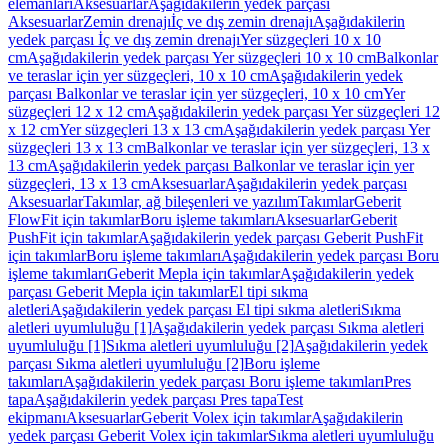
elemanları
Aksesuarlar
Aşağıdakilerin yedek parçası
Aksesuarlar
Zemin drenajı
İç ve dış zemin drenajı
Aşağıdakilerin
yedek parçası İç ve dış zemin drenajı
Yer süzgeçleri 10 x 10
cm
Aşağıdakilerin yedek parçası Yer süzgeçleri 10 x 10 cm
Balkonlar
ve teraslar için yer süzgeçleri, 10 x 10 cm
Aşağıdakilerin yedek
parçası Balkonlar ve teraslar için yer süzgeçleri, 10 x 10 cm
Yer
süzgeçleri 12 x 12 cm
Aşağıdakilerin yedek parçası Yer süzgeçleri 12
x 12 cm
Yer süzgeçleri 13 x 13 cm
Aşağıdakilerin yedek parçası Yer
süzgeçleri 13 x 13 cm
Balkonlar ve teraslar için yer süzgeçleri, 13 x
13 cm
Aşağıdakilerin yedek parçası Balkonlar ve teraslar için yer
süzgeçleri, 13 x 13 cm
Aksesuarlar
Aşağıdakilerin yedek parçası
Aksesuarlar
Takımlar, ağ bileşenleri ve yazılım
Takımlar
Geberit
FlowFit için takımlar
Boru işleme takımları
Aksesuarlar
Geberit
PushFit için takımlar
Aşağıdakilerin yedek parçası Geberit PushFit
için takımlar
Boru işleme takımları
Aşağıdakilerin yedek parçası Boru
işleme takımları
Geberit Mepla için takımlar
Aşağıdakilerin yedek
parçası Geberit Mepla için takımlar
El tipi sıkma
aletleri
Aşağıdakilerin yedek parçası El tipi sıkma aletleri
Sıkma
aletleri uyumluluğu [1]
Aşağıdakilerin yedek parçası Sıkma aletleri
uyumluluğu [1]
Sıkma aletleri uyumluluğu [2]
Aşağıdakilerin yedek
parçası Sıkma aletleri uyumluluğu [2]
Boru işleme
takımları
Aşağıdakilerin yedek parçası Boru işleme takımları
Pres
tapa
Aşağıdakilerin yedek parçası Pres tapa
Test
ekipmanı
Aksesuarlar
Geberit Volex için takımlar
Aşağıdakilerin
yedek parçası Geberit Volex için takımlar
Sıkma aletleri uyumluluğu