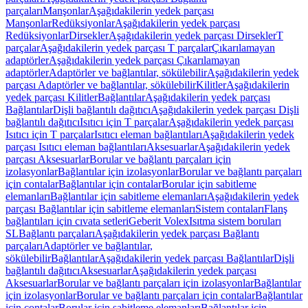
parçaları
Manşonlar
Aşağıdakilerin yedek parçası
Manşonlar
Redüksiyonlar
Aşağıdakilerin yedek parçası
Redüksiyonlar
Dirsekler
Aşağıdakilerin yedek parçası Dirsekler
T
parçalar
Aşağıdakilerin yedek parçası T parçalar
Çıkarılamayan
adaptörler
Aşağıdakilerin yedek parçası Çıkarılamayan
adaptörler
Adaptörler ve bağlantılar, sökülebilir
Aşağıdakilerin yedek
parçası Adaptörler ve bağlantılar, sökülebilir
Kilitler
Aşağıdakilerin
yedek parçası Kilitler
Bağlantılar
Aşağıdakilerin yedek parçası
Bağlantılar
Dişli bağlantılı dağıtıcı
Aşağıdakilerin yedek parçası Dişli
bağlantılı dağıtıcı
Isıtıcı için T parçalar
Aşağıdakilerin yedek parçası
Isıtıcı için T parçalar
Isıtıcı eleman bağlantıları
Aşağıdakilerin yedek
parçası Isıtıcı eleman bağlantıları
Aksesuarlar
Aşağıdakilerin yedek
parçası Aksesuarlar
Borular ve bağlantı parçaları için
izolasyonlar
Bağlantılar için izolasyonlar
Borular ve bağlantı parçaları
için contalar
Bağlantılar için contalar
Borular için sabitleme
elemanları
Bağlantılar için sabitleme elemanları
Aşağıdakilerin yedek
parçası Bağlantılar için sabitleme elemanları
Sistem contaları
Flanş
bağlantıları için cıvata setleri
Geberit Volex
Isıtma sistem boruları
SL
Bağlantı parçaları
Aşağıdakilerin yedek parçası Bağlantı
parçaları
Adaptörler ve bağlantılar,
sökülebilir
Bağlantılar
Aşağıdakilerin yedek parçası Bağlantılar
Dişli
bağlantılı dağıtıcı
Aksesuarlar
Aşağıdakilerin yedek parçası
Aksesuarlar
Borular ve bağlantı parçaları için izolasyonlar
Bağlantılar
için izolasyonlar
Borular ve bağlantı parçaları için contalar
Bağlantılar
için contalar
Borular için sabitleme elemanları
Bağlantılar için