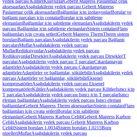
yedek parçası Kilitler
Kılavuzlar
Geberit Mapress Paslanmaz çelik
aksesuarları
Aşağıdakilerin yedek parçası Geberit Mapress
Paslanmaz çelik aksesuarları
Bağlantılar için izolasyonlar
Borular ve
bağlantı parçaları için contalar
Borular için sabitleme
elemanları
Bağlantılar için sabitleme elemanları
Aşağıdakilerin yedek
parçası Bağlantılar için sabitleme elemanları
Sistem contaları
Flanş
bağlantıları için cıvata setleri
Geberit Mapress Therm
Therm sistem
boruları
Bağlantı parçaları
Aşağıdakilerin yedek parçası Bağlantı
parçaları
Muflar
Aşağıdakilerin yedek parçası
Muflar
Redüksiyonlar
Aşağıdakilerin yedek parçası
Redüksiyonlar
Dirsekler
Aşağıdakilerin yedek parçası Dirsekler
T
parçalar
Aşağıdakilerin yedek parçası T parçalar
Çıkarılamayan
adaptörler
Aşağıdakilerin yedek parçası Çıkarılamayan
adaptörler
Adaptörler ve bağlantılar, sökülebilir
Aşağıdakilerin yedek
parçası Adaptörler ve bağlantılar, sökülebilir
Eksenel
kompensatörler
Aşağıdakilerin yedek parçası Eksenel
kompensatörler
Kilitler
Aşağıdakilerin yedek parçası Kilitler
Isıtıcı için
T parçalar
Aşağıdakilerin yedek parçası Isıtıcı için T parçalar
Isıtıcı
eleman bağlantıları
Aşağıdakilerin yedek parçası Isıtıcı eleman
bağlantıları
Geberit Mapress Therm aksesuarları
Sistem contaları
Flanş
bağlantıları için cıvata setleri
Borular için sabitleme
elemanları
Geberit Mapress Karbon Çeliği
Geberit Mapress Karbon
Çeliği
Aşağıdakilerin yedek parçası Geberit Mapress Karbon
Çeliği
Sistem boruları 1.0034
Sistem boruları 1.0215
Boru
nipelleri
Muflar
Aşağıdakilerin yedek parçası