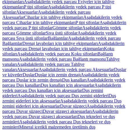
ekipmanları
Aşağıdakilerin yedek parçası Eviyeler için tahliye
ekipmanları
P tipi sifonlar
Aşağıdakilerin yedek parçası P tipi
sifonlar
Aksesuarlar
Aşağıdakilerin yedek parçası
Aksesuarlar
Cihazlar için tahliye ekipmanları
Aşağıdakilerin yedek
parçası Cihazlar için tahliye ekipmanları
P tipi sifonlar
Aşağıdakilerin
yedek parçası P tipi sifonlar
Gömme sifonlar
Aşağıdakilerin yedek
parçası Gömme sifonlar
Sıva üstü sifonlar
Aşağıdakilerin yedek
parçası Sıva üstü sifonlar
Bağlantılar
Aşağıdakilerin yedek parçası
Bağlantılar
Drenaj lavaboları için tahliye ekipmanları
Aşağıdakilerin
yedek parçası Drenaj lavaboları için tahliye ekipmanları
Koku
sifonları
Aşağıdakilerin yedek parçası Koku sifonları
Bağlantı
manşonu
Aşağıdakilerin yedek parçası Bağlantı manşonu
Tahliye
vanaları
Aşağıdakilerin yedek parçası Tahliye
vanaları
Aksesuarlar
Aşağıdakilerin yedek parçası Aksesuarlar
Duşlar
ve küvetler
Duşlar
Duşlar için zemin drenajı
Aşağıdakilerin yedek
parçası Duşlar için zemin drenajı
Duş kanalları
Aşağıdakilerin yedek
parçası Duş kanalları
Duş kanalları için aksesuarlar
Aşağıdakilerin
yedek parçası Duş kanalları için aksesuarlar
Duş zemini
giderleri
Aşağıdakilerin yedek parçası Duş zemini giderleri
Duş
zemini giderleri için aksesuarlar
Aşağıdakilerin yedek parçası Duş
zemini giderleri için aksesuarlar
Duvar süzgeci
Aşağıdakilerin yedek
parçası Duvar süzgeci
Duvar süzgeci aksesuarları
Aşağıdakilerin
yedek parçası Duvar süzgeci aksesuarları
Duş tekneleri ve duş
zeminleri
Aşağıdakilerin yedek parçası Duş tekneleri ve duş
zeminleri
Mineral içerikli malzemeden üretilmiş duş