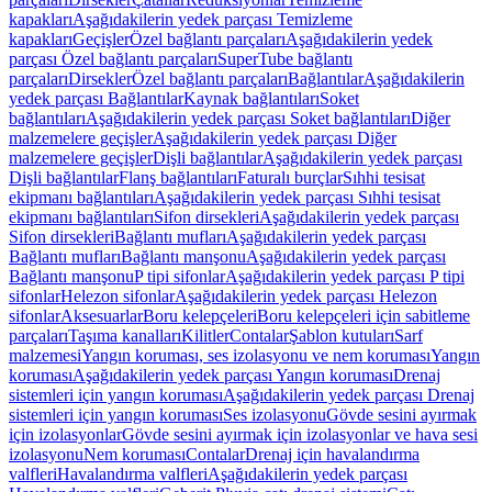
kapakları
Aşağıdakilerin yedek parçası Temizleme
kapakları
Geçişler
Özel bağlantı parçaları
Aşağıdakilerin yedek
parçası Özel bağlantı parçaları
SuperTube bağlantı
parçaları
Dirsekler
Özel bağlantı parçaları
Bağlantılar
Aşağıdakilerin
yedek parçası Bağlantılar
Kaynak bağlantıları
Soket
bağlantıları
Aşağıdakilerin yedek parçası Soket bağlantıları
Diğer
malzemelere geçişler
Aşağıdakilerin yedek parçası Diğer
malzemelere geçişler
Dişli bağlantılar
Aşağıdakilerin yedek parçası
Dişli bağlantılar
Flanş bağlantıları
Faturalı burçlar
Sıhhi tesisat
ekipmanı bağlantıları
Aşağıdakilerin yedek parçası Sıhhi tesisat
ekipmanı bağlantıları
Sifon dirsekleri
Aşağıdakilerin yedek parçası
Sifon dirsekleri
Bağlantı mufları
Aşağıdakilerin yedek parçası
Bağlantı mufları
Bağlantı manşonu
Aşağıdakilerin yedek parçası
Bağlantı manşonu
P tipi sifonlar
Aşağıdakilerin yedek parçası P tipi
sifonlar
Helezon sifonlar
Aşağıdakilerin yedek parçası Helezon
sifonlar
Aksesuarlar
Boru kelepçeleri
Boru kelepçeleri için sabitleme
parçaları
Taşıma kanalları
Kilitler
Contalar
Şablon kutuları
Sarf
malzemesi
Yangın koruması, ses izolasyonu ve nem koruması
Yangın
koruması
Aşağıdakilerin yedek parçası Yangın koruması
Drenaj
sistemleri için yangın koruması
Aşağıdakilerin yedek parçası Drenaj
sistemleri için yangın koruması
Ses izolasyonu
Gövde sesini ayırmak
için izolasyonlar
Gövde sesini ayırmak için izolasyonlar ve hava sesi
izolasyonu
Nem koruması
Contalar
Drenaj için havalandırma
valfleri
Havalandırma valfleri
Aşağıdakilerin yedek parçası