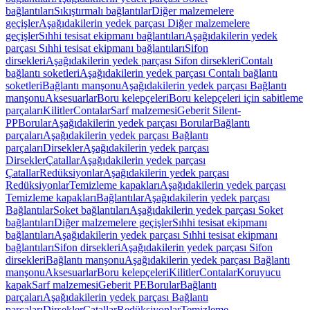
bağlantıları
Sıkıştırmalı bağlantılar
Diğer malzemelere
geçişler
Aşağıdakilerin yedek parçası Diğer malzemelere
geçişler
Sıhhi tesisat ekipmanı bağlantıları
Aşağıdakilerin yedek
parçası Sıhhi tesisat ekipmanı bağlantıları
Sifon
dirsekleri
Aşağıdakilerin yedek parçası Sifon dirsekleri
Contalı
bağlantı soketleri
Aşağıdakilerin yedek parçası Contalı bağlantı
soketleri
Bağlantı manşonu
Aşağıdakilerin yedek parçası Bağlantı
manşonu
Aksesuarlar
Boru kelepçeleri
Boru kelepçeleri için sabitleme
parçaları
Kilitler
Contalar
Sarf malzemesi
Geberit Silent-
PP
Borular
Aşağıdakilerin yedek parçası Borular
Bağlantı
parçaları
Aşağıdakilerin yedek parçası Bağlantı
parçaları
Dirsekler
Aşağıdakilerin yedek parçası
Dirsekler
Çatallar
Aşağıdakilerin yedek parçası
Çatallar
Redüksiyonlar
Aşağıdakilerin yedek parçası
Redüksiyonlar
Temizleme kapakları
Aşağıdakilerin yedek parçası
Temizleme kapakları
Bağlantılar
Aşağıdakilerin yedek parçası
Bağlantılar
Soket bağlantıları
Aşağıdakilerin yedek parçası Soket
bağlantıları
Diğer malzemelere geçişler
Sıhhi tesisat ekipmanı
bağlantıları
Aşağıdakilerin yedek parçası Sıhhi tesisat ekipmanı
bağlantıları
Sifon dirsekleri
Aşağıdakilerin yedek parçası Sifon
dirsekleri
Bağlantı manşonu
Aşağıdakilerin yedek parçası Bağlantı
manşonu
Aksesuarlar
Boru kelepçeleri
Kilitler
Contalar
Koruyucu
kapak
Sarf malzemesi
Geberit PE
Borular
Bağlantı
parçaları
Aşağıdakilerin yedek parçası Bağlantı
parçaları
Dirsekler
Çatallar
Redüksiyonlar
Temizleme