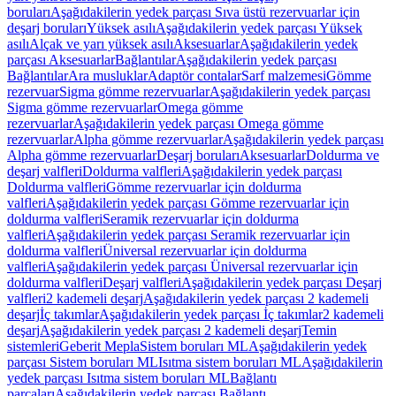
boruları
Aşağıdakilerin yedek parçası Sıva üstü rezervuarlar için
deşarj boruları
Yüksek asılı
Aşağıdakilerin yedek parçası Yüksek
asılı
Alçak ve yarı yüksek asılı
Aksesuarlar
Aşağıdakilerin yedek
parçası Aksesuarlar
Bağlantılar
Aşağıdakilerin yedek parçası
Bağlantılar
Ara musluklar
Adaptör contalar
Sarf malzemesi
Gömme
rezervuar
Sigma gömme rezervuarlar
Aşağıdakilerin yedek parçası
Sigma gömme rezervuarlar
Omega gömme
rezervuarlar
Aşağıdakilerin yedek parçası Omega gömme
rezervuarlar
Alpha gömme rezervuarlar
Aşağıdakilerin yedek parçası
Alpha gömme rezervuarlar
Deşarj boruları
Aksesuarlar
Doldurma ve
deşarj valfleri
Doldurma valfleri
Aşağıdakilerin yedek parçası
Doldurma valfleri
Gömme rezervuarlar için doldurma
valfleri
Aşağıdakilerin yedek parçası Gömme rezervuarlar için
doldurma valfleri
Seramik rezervuarlar için doldurma
valfleri
Aşağıdakilerin yedek parçası Seramik rezervuarlar için
doldurma valfleri
Üniversal rezervuarlar için doldurma
valfleri
Aşağıdakilerin yedek parçası Üniversal rezervuarlar için
doldurma valfleri
Deşarj valfleri
Aşağıdakilerin yedek parçası Deşarj
valfleri
2 kademeli deşarj
Aşağıdakilerin yedek parçası 2 kademeli
deşarj
İç takımlar
Aşağıdakilerin yedek parçası İç takımlar
2 kademeli
deşarj
Aşağıdakilerin yedek parçası 2 kademeli deşarj
Temin
sistemleri
Geberit Mepla
Sistem boruları ML
Aşağıdakilerin yedek
parçası Sistem boruları ML
Isıtma sistem boruları ML
Aşağıdakilerin
yedek parçası Isıtma sistem boruları ML
Bağlantı
parçaları
Aşağıdakilerin yedek parçası Bağlantı