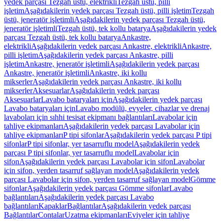
yedek parçası Tezgah üstü, elektrikli
Tezgah üstü, pilli
işletim
Aşağıdakilerin yedek parçası Tezgah üstü, pilli işletim
Tezgah
üstü, jeneratör işletimli
Aşağıdakilerin yedek parçası Tezgah üstü,
jeneratör işletimli
Tezgah üstü, tek kollu batarya
Aşağıdakilerin yedek
parçası Tezgah üstü, tek kollu batarya
Ankastre,
elektrikli
Aşağıdakilerin yedek parçası Ankastre, elektrikli
Ankastre,
pilli işletim
Aşağıdakilerin yedek parçası Ankastre, pilli
işletim
Ankastre, jeneratör işletimli
Aşağıdakilerin yedek parçası
Ankastre, jeneratör işletimli
Ankastre, iki kollu
mikserler
Aşağıdakilerin yedek parçası Ankastre, iki kollu
mikserler
Aksesuarlar
Aşağıdakilerin yedek parçası
Aksesuarlar
Lavabo bataryaları için
Aşağıdakilerin yedek parçası
Lavabo bataryaları için
Lavabo modülü, evyeler, cihazlar ve drenaj
lavaboları için sıhhi tesisat ekipmanı bağlantıları
Lavabolar için
tahliye ekipmanları
Aşağıdakilerin yedek parçası Lavabolar için
tahliye ekipmanları
P tipi sifonlar
Aşağıdakilerin yedek parçası P tipi
sifonlar
P tipi sifonlar, yer tasarruflu model
Aşağıdakilerin yedek
parçası P tipi sifonlar, yer tasarruflu model
Lavabolar için
sifon
Aşağıdakilerin yedek parçası Lavabolar için sifon
Lavabolar
için sifon, yerden tasarruf sağlayan model
Aşağıdakilerin yedek
parçası Lavabolar için sifon, yerden tasarruf sağlayan model
Gömme
sifonlar
Aşağıdakilerin yedek parçası Gömme sifonlar
Lavabo
bağlantıları
Aşağıdakilerin yedek parçası Lavabo
bağlantıları
Kapaklar
Bağlantılar
Aşağıdakilerin yedek parçası
Bağlantılar
Contalar
Uzatma ekipmanları
Eviyeler için tahliye