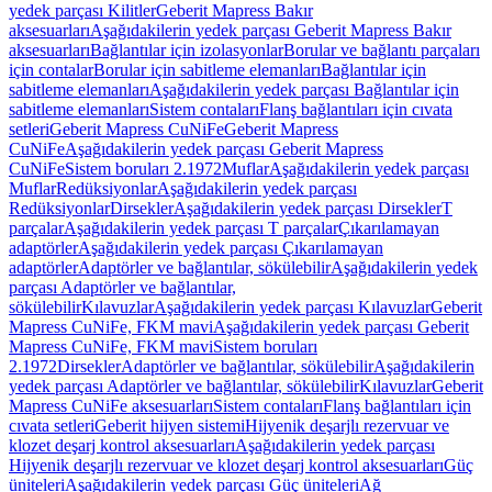
yedek parçası Kilitler
Geberit Mapress Bakır
aksesuarları
Aşağıdakilerin yedek parçası Geberit Mapress Bakır
aksesuarları
Bağlantılar için izolasyonlar
Borular ve bağlantı parçaları
için contalar
Borular için sabitleme elemanları
Bağlantılar için
sabitleme elemanları
Aşağıdakilerin yedek parçası Bağlantılar için
sabitleme elemanları
Sistem contaları
Flanş bağlantıları için cıvata
setleri
Geberit Mapress CuNiFe
Geberit Mapress
CuNiFe
Aşağıdakilerin yedek parçası Geberit Mapress
CuNiFe
Sistem boruları 2.1972
Muflar
Aşağıdakilerin yedek parçası
Muflar
Redüksiyonlar
Aşağıdakilerin yedek parçası
Redüksiyonlar
Dirsekler
Aşağıdakilerin yedek parçası Dirsekler
T
parçalar
Aşağıdakilerin yedek parçası T parçalar
Çıkarılamayan
adaptörler
Aşağıdakilerin yedek parçası Çıkarılamayan
adaptörler
Adaptörler ve bağlantılar, sökülebilir
Aşağıdakilerin yedek
parçası Adaptörler ve bağlantılar,
sökülebilir
Kılavuzlar
Aşağıdakilerin yedek parçası Kılavuzlar
Geberit
Mapress CuNiFe, FKM mavi
Aşağıdakilerin yedek parçası Geberit
Mapress CuNiFe, FKM mavi
Sistem boruları
2.1972
Dirsekler
Adaptörler ve bağlantılar, sökülebilir
Aşağıdakilerin
yedek parçası Adaptörler ve bağlantılar, sökülebilir
Kılavuzlar
Geberit
Mapress CuNiFe aksesuarları
Sistem contaları
Flanş bağlantıları için
cıvata setleri
Geberit hijyen sistemi
Hijyenik deşarjlı rezervuar ve
klozet deşarj kontrol aksesuarları
Aşağıdakilerin yedek parçası
Hijyenik deşarjlı rezervuar ve klozet deşarj kontrol aksesuarları
Güç
üniteleri
Aşağıdakilerin yedek parçası Güç üniteleri
Ağ