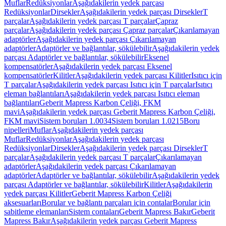
Muflar
Redüksiyonlar
Aşağıdakilerin yedek parçası
Redüksiyonlar
Dirsekler
Aşağıdakilerin yedek parçası Dirsekler
T
parçalar
Aşağıdakilerin yedek parçası T parçalar
Çapraz
parçalar
Aşağıdakilerin yedek parçası Çapraz parçalar
Çıkarılamayan
adaptörler
Aşağıdakilerin yedek parçası Çıkarılamayan
adaptörler
Adaptörler ve bağlantılar, sökülebilir
Aşağıdakilerin yedek
parçası Adaptörler ve bağlantılar, sökülebilir
Eksenel
kompensatörler
Aşağıdakilerin yedek parçası Eksenel
kompensatörler
Kilitler
Aşağıdakilerin yedek parçası Kilitler
Isıtıcı için
T parçalar
Aşağıdakilerin yedek parçası Isıtıcı için T parçalar
Isıtıcı
eleman bağlantıları
Aşağıdakilerin yedek parçası Isıtıcı eleman
bağlantıları
Geberit Mapress Karbon Çeliği, FKM
mavi
Aşağıdakilerin yedek parçası Geberit Mapress Karbon Çeliği,
FKM mavi
Sistem boruları 1.0034
Sistem boruları 1.0215
Boru
nipelleri
Muflar
Aşağıdakilerin yedek parçası
Muflar
Redüksiyonlar
Aşağıdakilerin yedek parçası
Redüksiyonlar
Dirsekler
Aşağıdakilerin yedek parçası Dirsekler
T
parçalar
Aşağıdakilerin yedek parçası T parçalar
Çıkarılamayan
adaptörler
Aşağıdakilerin yedek parçası Çıkarılamayan
adaptörler
Adaptörler ve bağlantılar, sökülebilir
Aşağıdakilerin yedek
parçası Adaptörler ve bağlantılar, sökülebilir
Kilitler
Aşağıdakilerin
yedek parçası Kilitler
Geberit Mapress Karbon Çeliği
aksesuarları
Borular ve bağlantı parçaları için contalar
Borular için
sabitleme elemanları
Sistem contaları
Geberit Mapress Bakır
Geberit
Mapress Bakır
Aşağıdakilerin yedek parçası Geberit Mapress