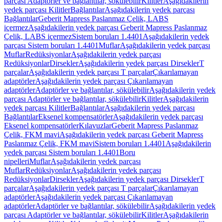
parçası Adaptörler ve bağlantılar, sökülebilir
Kilitler
Aşağıdakilerin
yedek parçası Kilitler
Bağlantılar
Aşağıdakilerin yedek parçası
Bağlantılar
Geberit Mapress Paslanmaz Çelik, LABS
içermez
Aşağıdakilerin yedek parçası Geberit Mapress Paslanmaz
Çelik, LABS içermez
Sistem boruları 1.4401
Aşağıdakilerin yedek
parçası Sistem boruları 1.4401
Muflar
Aşağıdakilerin yedek parçası
Muflar
Redüksiyonlar
Aşağıdakilerin yedek parçası
Redüksiyonlar
Dirsekler
Aşağıdakilerin yedek parçası Dirsekler
T
parçalar
Aşağıdakilerin yedek parçası T parçalar
Çıkarılamayan
adaptörler
Aşağıdakilerin yedek parçası Çıkarılamayan
adaptörler
Adaptörler ve bağlantılar, sökülebilir
Aşağıdakilerin yedek
parçası Adaptörler ve bağlantılar, sökülebilir
Kilitler
Aşağıdakilerin
yedek parçası Kilitler
Bağlantılar
Aşağıdakilerin yedek parçası
Bağlantılar
Eksenel kompensatörler
Aşağıdakilerin yedek parçası
Eksenel kompensatörler
Kılavuzlar
Geberit Mapress Paslanmaz
Çelik, FKM mavi
Aşağıdakilerin yedek parçası Geberit Mapress
Paslanmaz Çelik, FKM mavi
Sistem boruları 1.4401
Aşağıdakilerin
yedek parçası Sistem boruları 1.4401
Boru
nipelleri
Muflar
Aşağıdakilerin yedek parçası
Muflar
Redüksiyonlar
Aşağıdakilerin yedek parçası
Redüksiyonlar
Dirsekler
Aşağıdakilerin yedek parçası Dirsekler
T
parçalar
Aşağıdakilerin yedek parçası T parçalar
Çıkarılamayan
adaptörler
Aşağıdakilerin yedek parçası Çıkarılamayan
adaptörler
Adaptörler ve bağlantılar, sökülebilir
Aşağıdakilerin yedek
parçası Adaptörler ve bağlantılar, sökülebilir
Kilitler
Aşağıdakilerin