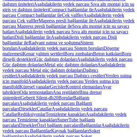
dağıtım üniteleri
Aşağıdakilerin yedek parçası Sıva altı montaj için su
giriş ve dağıtım üniteleri
Compact bağlantılar ile
Aşağıdakilerin yedek
parçası Compact bağlantılar ile
Çek valfler
Aşağıdakilerin yedek
parçası Çek valfler
Mapress presli bağlantılar ile
Aşağıdakilerin yedek
parçası Mapress presli bağlantılar ile
Sıva altı montaj için su sayacı
hatları
Aşağıdakilerin yedek parçası Sıva altı montaj için su sayacı
hatları
Dişli bağlantılar ile
Aşağıdakilerin yedek parçası Dişli
bağlantılar ile
Radyant ısıtma ve soğutma
Sistem
boruları
Aşağıdakilerin yedek parçası Sistem boruları
Döşeme
malzemesi
Kenar yalıtım şeritleri
Boru zımbaları
Beton katkıları
Boru
dirseği destekleri
Güç dağıtım dolapları
Aşağıdakilerin yedek parçası
Güç dağıtım dolapları
Metal güç dağıtım dolapları
Aşağıdakilerin
yedek parçası Metal güç dağıtım dolapları
Dağıtıcı
çeşitleri
Aşağıdakilerin yedek parçası Dağıtıcı çeşitleri
Yerden ısıtma
için manifold
Aşağıdakilerin yedek parçası Yerden ısıtma için
manifold
Küresel vanalar
Geçişler
Kontrol elemanları
Ayar
tahrikleri
Oda termostatları
Ana regülatör
Bina drenaj
sistemleri
Geberit Silent-db20
Borular
Bağlantı
parçaları
Aşağıdakilerin yedek parçası Bağlantı
parçaları
Dirsekler
Çatallar
Aşağıdakilerin yedek parçası
Çatallar
Redüksiyonlar
Temizleme kapakları
Aşağıdakilerin yedek
parçası Temizleme kapakları
SuperTube bağlantı
parçaları
Dirsekler
Özel bağlantı parçaları
Bağlantılar
Aşağıdakilerin
yedek parçası Bağlantılar
Kaynak bağlantıları
Soket
bağlantıları
Aşağıdakilerin yedek parçası Soket