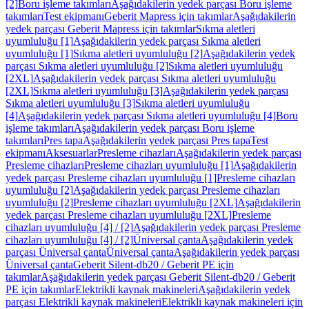
[2]
Boru işleme takımları
Aşağıdakilerin yedek parçası Boru işleme
takımları
Test ekipmanı
Geberit Mapress için takımlar
Aşağıdakilerin
yedek parçası Geberit Mapress için takımlar
Sıkma aletleri
uyumluluğu [1]
Aşağıdakilerin yedek parçası Sıkma aletleri
uyumluluğu [1]
Sıkma aletleri uyumluluğu [2]
Aşağıdakilerin yedek
parçası Sıkma aletleri uyumluluğu [2]
Sıkma aletleri uyumluluğu
[2XL]
Aşağıdakilerin yedek parçası Sıkma aletleri uyumluluğu
[2XL]
Sıkma aletleri uyumluluğu [3]
Aşağıdakilerin yedek parçası
Sıkma aletleri uyumluluğu [3]
Sıkma aletleri uyumluluğu
[4]
Aşağıdakilerin yedek parçası Sıkma aletleri uyumluluğu [4]
Boru
işleme takımları
Aşağıdakilerin yedek parçası Boru işleme
takımları
Pres tapa
Aşağıdakilerin yedek parçası Pres tapa
Test
ekipmanı
Aksesuarlar
Presleme cihazları
Aşağıdakilerin yedek parçası
Presleme cihazları
Presleme cihazları uyumluluğu [1]
Aşağıdakilerin
yedek parçası Presleme cihazları uyumluluğu [1]
Presleme cihazları
uyumluluğu [2]
Aşağıdakilerin yedek parçası Presleme cihazları
uyumluluğu [2]
Presleme cihazları uyumluluğu [2XL]
Aşağıdakilerin
yedek parçası Presleme cihazları uyumluluğu [2XL]
Presleme
cihazları uyumluluğu [4] / [2]
Aşağıdakilerin yedek parçası Presleme
cihazları uyumluluğu [4] / [2]
Üniversal çanta
Aşağıdakilerin yedek
parçası Üniversal çanta
Üniversal çanta
Aşağıdakilerin yedek parçası
Üniversal çanta
Geberit Silent-db20 / Geberit PE için
takımlar
Aşağıdakilerin yedek parçası Geberit Silent-db20 / Geberit
PE için takımlar
Elektrikli kaynak makineleri
Aşağıdakilerin yedek
parçası Elektrikli kaynak makineleri
Elektrikli kaynak makineleri için