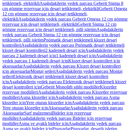
tetiklemeli, elektrikli
Aşağıdakilerin yedek parçası Geberit Sigma 8
cm gömme rezervuar için deşarj tetiklemeli, elektrikli
Geberit Omega
12 cm gömme rezervuar için deşarj tetiklemeli,
elektrikli
Aşağıdakilerin yedek parçası Geberit Omega 12 cm gömme
rezervuar için deşarj tetiklemeli, elektrikli
Geberit Sigma 12 cm
gömme rezervuar için deşarj tetiklemeli, pilli işletim
Aşağıdakilerin
yedek parçası Geberit Sigma 12 cm gömme rezervuar için deşarj
tetiklemeli, pilli işletim
Pnömatik deşarj tetiklemeli klozet deşarj
kontrolleri
Aşağıdakilerin yedek parçası Pnömatik deşarj tetiklemeli
klozet deşarj kontrolleri
2 kademeli deşarj için
Aşağıdakilerin yedek
parçası 2 kademeli deşarj için
1 kademeli deşarj için
Aşağıdakilerin
yedek parçası 1 kademeli deşarj için
Klozet deşarj kontrolleri için
aksesuarlar
Aşağıdakilerin yedek parçası Klozet deşarj kontrolleri
için aksesuarlar
Montaj setleri
Aşağıdakilerin yedek parçası Montaj
setleri
Elektronik deşarj tetiklemeli klozet deşarj kontrolleri
için
Aşağıdakilerin yedek parçası Elektronik deşarj tetiklemeli klozet
deşarj kontrolleri için
Geberit Monolith sıhhi modüller
Klozetler
rezervuar modülleri
Aşağıdakilerin yedek parçası Klozetler rezervuar
modülleri
Asma klozetler için
Aşağıdakilerin yedek parçası Asma
klozetler için
Yere oturan klozetler için
Aşağıdakilerin yedek parçası
Yere oturan klozetler için
Aksesuarlar
Aşağıdakilerin yedek parçası
Aksesuarlar
Sarf malzemesi
Bideler için rezervuar
modüller
Aşağıdakilerin yedek parçası Bideler için rezervuar
modüller
Asma ve ayaklı bideler için
Aşağıdakilerin yedek parçası
Asma ve ayaklı bideler için
Pisuvarlar
Pisuvarlar, deşarjlı işletim,