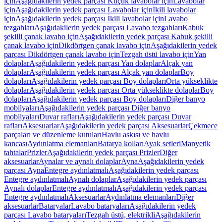
için
Aşağıdakilerin yedek parçası Küçük lavabolar için
Lavabolar
için
Aşağıdakilerin yedek parçası Lavabolar için
İkili lavabolar
için
Aşağıdakilerin yedek parçası İkili lavabolar için
Lavabo
tezgahları
Aşağıdakilerin yedek parçası Lavabo tezgahları
Kabuk
şekilli çanak lavabo için
Aşağıdakilerin yedek parçası Kabuk şekilli
çanak lavabo için
Dikdörtgen çanak lavabo için
Aşağıdakilerin yedek
parçası Dikdörtgen çanak lavabo için
Tezgah üstü lavabo için
Yan
dolaplar
Aşağıdakilerin yedek parçası Yan dolaplar
Alçak yan
dolaplar
Aşağıdakilerin yedek parçası Alçak yan dolaplar
Boy
dolapları
Aşağıdakilerin yedek parçası Boy dolapları
Orta yükseklikte
dolaplar
Aşağıdakilerin yedek parçası Orta yükseklikte dolaplar
Boy
dolapları
Aşağıdakilerin yedek parçası Boy dolapları
Diğer banyo
mobilyaları
Aşağıdakilerin yedek parçası Diğer banyo
mobilyaları
Duvar rafları
Aşağıdakilerin yedek parçası Duvar
rafları
Aksesuarlar
Aşağıdakilerin yedek parçası Aksesuarlar
Çekmece
parçaları ve düzenleme kutuları
Havlu askısı ve havlu
kancası
Aydınlatma elemanları
Batarya kolları
Ayak setleri
Manyetik
tahtalar
Prizler
Aşağıdakilerin yedek parçası Prizler
Diğer
aksesuarlar
Aynalar ve aynalı dolaplar
Ayna
Aşağıdakilerin yedek
parçası Ayna
Entegre aydınlatmalı
Aşağıdakilerin yedek parçası
Entegre aydınlatmalı
Aynalı dolaplar
Aşağıdakilerin yedek parçası
Aynalı dolaplar
Entegre aydınlatmalı
Aşağıdakilerin yedek parçası
Entegre aydınlatmalı
Aksesuarlar
Aydınlatma elemanları
Diğer
aksesuarlar
Bataryalar
Lavabo bataryaları
Aşağıdakilerin yedek
parçası Lavabo bataryaları
Tezgah üstü, elektrikli
Aşağıdakilerin