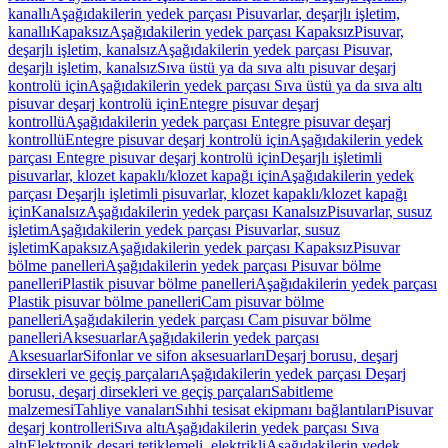
kanallı
Aşağıdakilerin yedek parçası Pisuvarlar, deşarjlı işletim,
kanallı
Kapaksız
Aşağıdakilerin yedek parçası Kapaksız
Pisuvar,
deşarjlı işletim, kanalsız
Aşağıdakilerin yedek parçası Pisuvar,
deşarjlı işletim, kanalsız
Sıva üstü ya da sıva altı pisuvar deşarj
kontrolü için
Aşağıdakilerin yedek parçası Sıva üstü ya da sıva altı
pisuvar deşarj kontrolü için
Entegre pisuvar deşarj
kontrollü
Aşağıdakilerin yedek parçası Entegre pisuvar deşarj
kontrollü
Entegre pisuvar deşarj kontrolü için
Aşağıdakilerin yedek
parçası Entegre pisuvar deşarj kontrolü için
Deşarjlı işletimli
pisuvarlar, klozet kapaklı/klozet kapağı için
Aşağıdakilerin yedek
parçası Deşarjlı işletimli pisuvarlar, klozet kapaklı/klozet kapağı
için
Kanalsız
Aşağıdakilerin yedek parçası Kanalsız
Pisuvarlar, susuz
işletim
Aşağıdakilerin yedek parçası Pisuvarlar, susuz
işletim
Kapaksız
Aşağıdakilerin yedek parçası Kapaksız
Pisuvar
bölme panelleri
Aşağıdakilerin yedek parçası Pisuvar bölme
panelleri
Plastik pisuvar bölme panelleri
Aşağıdakilerin yedek parçası
Plastik pisuvar bölme panelleri
Cam pisuvar bölme
panelleri
Aşağıdakilerin yedek parçası Cam pisuvar bölme
panelleri
Aksesuarlar
Aşağıdakilerin yedek parçası
Aksesuarlar
Sifonlar ve sifon aksesuarları
Deşarj borusu, deşarj
dirsekleri ve geçiş parçaları
Aşağıdakilerin yedek parçası Deşarj
borusu, deşarj dirsekleri ve geçiş parçaları
Sabitleme
malzemesi
Tahliye vanaları
Sıhhi tesisat ekipmanı bağlantıları
Pisuvar
deşarj kontrolleri
Sıva altı
Aşağıdakilerin yedek parçası Sıva
altı
Elektronik deşarj tetiklemeli, elektrikli
Aşağıdakilerin yedek