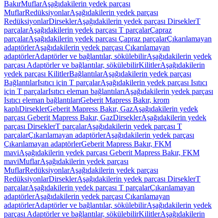
Bakır
Muflar
Aşağıdakilerin yedek parçası
Muflar
Redüksiyonlar
Aşağıdakilerin yedek parçası
Redüksiyonlar
Dirsekler
Aşağıdakilerin yedek parçası Dirsekler
T
parçalar
Aşağıdakilerin yedek parçası T parçalar
Çapraz
parçalar
Aşağıdakilerin yedek parçası Çapraz parçalar
Çıkarılamayan
adaptörler
Aşağıdakilerin yedek parçası Çıkarılamayan
adaptörler
Adaptörler ve bağlantılar, sökülebilir
Aşağıdakilerin yedek
parçası Adaptörler ve bağlantılar, sökülebilir
Kilitler
Aşağıdakilerin
yedek parçası Kilitler
Bağlantılar
Aşağıdakilerin yedek parçası
Bağlantılar
Isıtıcı için T parçalar
Aşağıdakilerin yedek parçası Isıtıcı
için T parçalar
Isıtıcı eleman bağlantıları
Aşağıdakilerin yedek parçası
Isıtıcı eleman bağlantıları
Geberit Mapress Bakır, krom
kaplı
Dirsekler
Geberit Mapress Bakır, Gaz
Aşağıdakilerin yedek
parçası Geberit Mapress Bakır, Gaz
Dirsekler
Aşağıdakilerin yedek
parçası Dirsekler
T parçalar
Aşağıdakilerin yedek parçası T
parçalar
Çıkarılamayan adaptörler
Aşağıdakilerin yedek parçası
Çıkarılamayan adaptörler
Geberit Mapress Bakır, FKM
mavi
Aşağıdakilerin yedek parçası Geberit Mapress Bakır, FKM
mavi
Muflar
Aşağıdakilerin yedek parçası
Muflar
Redüksiyonlar
Aşağıdakilerin yedek parçası
Redüksiyonlar
Dirsekler
Aşağıdakilerin yedek parçası Dirsekler
T
parçalar
Aşağıdakilerin yedek parçası T parçalar
Çıkarılamayan
adaptörler
Aşağıdakilerin yedek parçası Çıkarılamayan
adaptörler
Adaptörler ve bağlantılar, sökülebilir
Aşağıdakilerin yedek
parçası Adaptörler ve bağlantılar, sökülebilir
Kilitler
Aşağıdakilerin