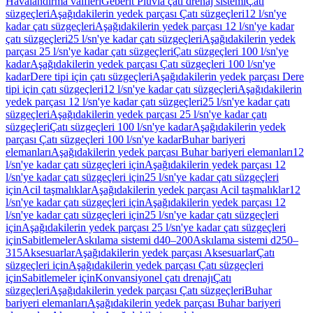
Havalandırma valfleri
Geberit Pluvia çatı drenaj sistemi
Çatı
süzgeçleri
Aşağıdakilerin yedek parçası Çatı süzgeçleri
12 l/sn'ye
kadar çatı süzgeçleri
Aşağıdakilerin yedek parçası 12 l/sn'ye kadar
çatı süzgeçleri
25 l/sn'ye kadar çatı süzgeçleri
Aşağıdakilerin yedek
parçası 25 l/sn'ye kadar çatı süzgeçleri
Çatı süzgeçleri 100 l/sn'ye
kadar
Aşağıdakilerin yedek parçası Çatı süzgeçleri 100 l/sn'ye
kadar
Dere tipi için çatı süzgeçleri
Aşağıdakilerin yedek parçası Dere
tipi için çatı süzgeçleri
12 l/sn'ye kadar çatı süzgeçleri
Aşağıdakilerin
yedek parçası 12 l/sn'ye kadar çatı süzgeçleri
25 l/sn'ye kadar çatı
süzgeçleri
Aşağıdakilerin yedek parçası 25 l/sn'ye kadar çatı
süzgeçleri
Çatı süzgeçleri 100 l/sn'ye kadar
Aşağıdakilerin yedek
parçası Çatı süzgeçleri 100 l/sn'ye kadar
Buhar bariyeri
elemanları
Aşağıdakilerin yedek parçası Buhar bariyeri elemanları
12
l/sn'ye kadar çatı süzgeçleri için
Aşağıdakilerin yedek parçası 12
l/sn'ye kadar çatı süzgeçleri için
25 l/sn'ye kadar çatı süzgeçleri
için
Acil taşmalıklar
Aşağıdakilerin yedek parçası Acil taşmalıklar
12
l/sn'ye kadar çatı süzgeçleri için
Aşağıdakilerin yedek parçası 12
l/sn'ye kadar çatı süzgeçleri için
25 l/sn'ye kadar çatı süzgeçleri
için
Aşağıdakilerin yedek parçası 25 l/sn'ye kadar çatı süzgeçleri
için
Sabitlemeler
Askılama sistemi d40–200
Askılama sistemi d250–
315
Aksesuarlar
Aşağıdakilerin yedek parçası Aksesuarlar
Çatı
süzgeçleri için
Aşağıdakilerin yedek parçası Çatı süzgeçleri
için
Sabitlemeler için
Konvansiyonel çatı drenajı
Çatı
süzgeçleri
Aşağıdakilerin yedek parçası Çatı süzgeçleri
Buhar
bariyeri elemanları
Aşağıdakilerin yedek parçası Buhar bariyeri