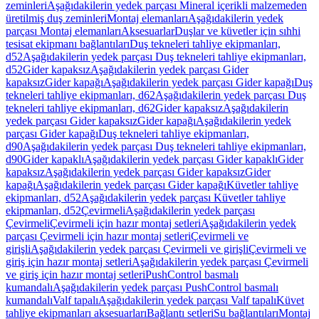
zeminleri
Aşağıdakilerin yedek parçası Mineral içerikli malzemeden
üretilmiş duş zeminleri
Montaj elemanları
Aşağıdakilerin yedek
parçası Montaj elemanları
Aksesuarlar
Duşlar ve küvetler için sıhhi
tesisat ekipmanı bağlantıları
Duş tekneleri tahliye ekipmanları,
d52
Aşağıdakilerin yedek parçası Duş tekneleri tahliye ekipmanları,
d52
Gider kapaksız
Aşağıdakilerin yedek parçası Gider
kapaksız
Gider kapağı
Aşağıdakilerin yedek parçası Gider kapağı
Duş
tekneleri tahliye ekipmanları, d62
Aşağıdakilerin yedek parçası Duş
tekneleri tahliye ekipmanları, d62
Gider kapaksız
Aşağıdakilerin
yedek parçası Gider kapaksız
Gider kapağı
Aşağıdakilerin yedek
parçası Gider kapağı
Duş tekneleri tahliye ekipmanları,
d90
Aşağıdakilerin yedek parçası Duş tekneleri tahliye ekipmanları,
d90
Gider kapaklı
Aşağıdakilerin yedek parçası Gider kapaklı
Gider
kapaksız
Aşağıdakilerin yedek parçası Gider kapaksız
Gider
kapağı
Aşağıdakilerin yedek parçası Gider kapağı
Küvetler tahliye
ekipmanları, d52
Aşağıdakilerin yedek parçası Küvetler tahliye
ekipmanları, d52
Çevirmeli
Aşağıdakilerin yedek parçası
Çevirmeli
Çevirmeli için hazır montaj setleri
Aşağıdakilerin yedek
parçası Çevirmeli için hazır montaj setleri
Çevirmeli ve
girişli
Aşağıdakilerin yedek parçası Çevirmeli ve girişli
Çevirmeli ve
giriş için hazır montaj setleri
Aşağıdakilerin yedek parçası Çevirmeli
ve giriş için hazır montaj setleri
PushControl basmalı
kumandalı
Aşağıdakilerin yedek parçası PushControl basmalı
kumandalı
Valf tapalı
Aşağıdakilerin yedek parçası Valf tapalı
Küvet
tahliye ekipmanları aksesuarları
Bağlantı setleri
Su bağlantıları
Montaj