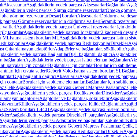
lı
Aksesuarlar
Aşağıdakilerin yedek parçası Aksesuarlar
Bağlantılar
Aşağı
şağıdakilerin yedek parçası Sigma gömme rezervuarlar
Omega gömme r
Alpha gömme rezervuarlar
Deşarj boruları
Aksesuarlar
Doldurma ve deşarj
k parçası Gömme rezervuarlar için doldurma valfleri
Seramik rezervuarla
 valfleri
Aşağıdakilerin yedek parçası Üniversal rezervuarlar için doldu
rj
İç takımlar
Aşağıdakilerin yedek parçası İç takımlar
2 kademeli deşarj
A
rı ML
Isıtma sistem boruları ML
Aşağıdakilerin yedek parçası Isıtma sis
edüksiyonlar
Aşağıdakilerin yedek parçası Redüksiyonlar
Dirsekler
Aşağ
ası Çıkarılamayan adaptörler
Adaptörler ve bağlantılar, sökülebilir
Aşağıd
ıdakilerin yedek parçası Bağlantılar
Dişli bağlantılı dağıtıcı
Aşağıdakileri
an bağlantıları
Aşağıdakilerin yedek parçası Isıtıcı eleman bağlantıları
Aks
tı parçaları için contalar
Bağlantılar için contalar
Borular için sabitleme
ntıları için cıvata setleri
Geberit Volex
Isıtma sistem boruları SL
Bağlantı
antılar
Dişli bağlantılı dağıtıcı
Aksesuarlar
Aşağıdakilerin yedek parçası 
için contalar
Borular için sabitleme elemanları
Bağlantılar için sabitleme 
az Çelik
Aşağıdakilerin yedek parçası Geberit Mapress Paslanmaz Çeli
siyonlar
Aşağıdakilerin yedek parçası Redüksiyonlar
Dirsekler
Aşağıdak
rılamayan adaptörler
Adaptörler ve bağlantılar, sökülebilir
Aşağıdakilerin
Kılavuzlar
Kilitler
Aşağıdakilerin yedek parçası Kilitler
Bağlantılar
Aşağıda
Gaz
Sistem boruları 1.4401
Aşağıdakilerin yedek parçası Sistem boruları
ekler
Aşağıdakilerin yedek parçası Dirsekler
T parçalar
Aşağıdakilerin ye
Aşağıdakilerin yedek parçası Adaptörler ve bağlantılar, sökülebilir
Kilitl
ermez
Aşağıdakilerin yedek parçası Geberit Mapress Paslanmaz Çelik
üksiyonlar
Aşağıdakilerin yedek parçası Redüksiyonlar
Dirsekler
Aşağıda
ası Çıkarılamayan adaptörler
Adaptörler ve bağlantılar, sökülebilir
Aşağıd