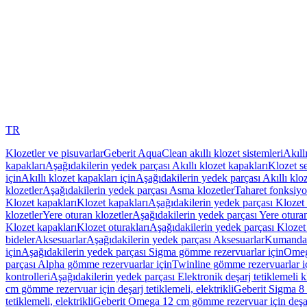
TR
Klozetler ve pisuvarlar
Geberit AquaClean akıllı klozet sistemleri
Akıll
kapakları
Aşağıdakilerin yedek parçası Akıllı klozet kapakları
Klozet se
için
Akıllı klozet kapakları için
Aşağıdakilerin yedek parçası Akıllı kloz
klozetler
Aşağıdakilerin yedek parçası Asma klozetler
Taharet fonksiyon
Klozet kapakları
Klozet kapakları
Aşağıdakilerin yedek parçası Klozet 
klozetler
Yere oturan klozetler
Aşağıdakilerin yedek parçası Yere oturan
Klozet kapakları
Klozet oturakları
Aşağıdakilerin yedek parçası Klozet 
bideler
Aksesuarlar
Aşağıdakilerin yedek parçası Aksesuarlar
Kumanda k
için
Aşağıdakilerin yedek parçası Sigma gömme rezervuarlar için
Omeg
parçası Alpha gömme rezervuarlar için
Twinline gömme rezervuarlar i
kontrolleri
Aşağıdakilerin yedek parçası Elektronik deşarj tetiklemeli kl
cm gömme rezervuar için deşarj tetiklemeli, elektrikli
Geberit Sigma 8 c
tetiklemeli, elektrikli
Geberit Omega 12 cm gömme rezervuar için deşarj 