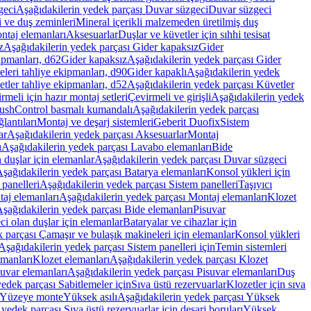
geci
Aşağıdakilerin yedek parçası Duvar süzgeci
Duvar süzgeci
i ve duş zeminleri
Mineral içerikli malzemeden üretilmiş duş
ntaj elemanları
Aksesuarlar
Duşlar ve küvetler için sıhhi tesisat
z
Aşağıdakilerin yedek parçası Gider kapaksız
Gider
ipmanları, d62
Gider kapaksız
Aşağıdakilerin yedek parçası Gider
leri tahliye ekipmanları, d90
Gider kapaklı
Aşağıdakilerin yedek
tler tahliye ekipmanları, d52
Aşağıdakilerin yedek parçası Küvetler
meli için hazır montaj setleri
Çevirmeli ve girişli
Aşağıdakilerin yedek
ushControl basmalı kumandalı
Aşağıdakilerin yedek parçası
lantıları
Montaj ve deşarj sistemleri
Geberit Duofix
Sistem
ar
Aşağıdakilerin yedek parçası Aksesuarlar
Montaj
ı
Aşağıdakilerin yedek parçası Lavabo elemanları
Bide
 duşlar için elemanlar
Aşağıdakilerin yedek parçası Duvar süzgeci
şağıdakilerin yedek parçası Batarya elemanları
Konsol yükleri için
 panelleri
Aşağıdakilerin yedek parçası Sistem panelleri
Taşıyıcı
aj elemanları
Aşağıdakilerin yedek parçası Montaj elemanları
Klozet
şağıdakilerin yedek parçası Bide elemanları
Pisuvar
i olan duşlar için elemanlar
Bataryalar ve cihazlar için
 parçası Çamaşır ve bulaşık makineleri için elemanlar
Konsol yükleri
Aşağıdakilerin yedek parçası Sistem panelleri için
Temin sistemleri
emanları
Klozet elemanları
Aşağıdakilerin yedek parçası Klozet
suvar elemanları
Aşağıdakilerin yedek parçası Pisuvar elemanları
Duş
edek parçası Sabitlemeler için
Sıva üstü rezervuarlar
Klozetler için sıva
ı Yüzeye monte
Yüksek asılı
Aşağıdakilerin yedek parçası Yüksek
yedek parçası Sıva üstü rezervuarlar için deşarj boruları
Yüksek