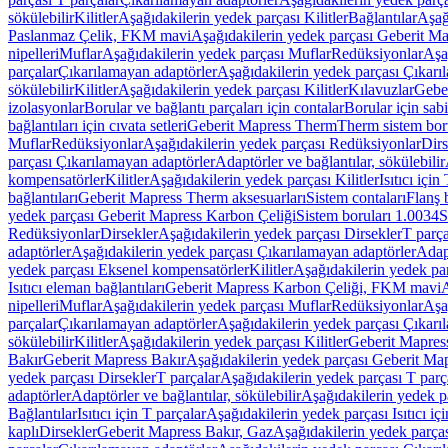
sökülebilir
Kilitler
Aşağıdakilerin yedek parçası Kilitler
Bağlantılar
Aşağ
Paslanmaz Çelik, FKM mavi
Aşağıdakilerin yedek parçası Geberit 
nipelleri
Muflar
Aşağıdakilerin yedek parçası Muflar
Redüksiyonlar
Aşa
parçalar
Çıkarılamayan adaptörler
Aşağıdakilerin yedek parçası Çıkarı
sökülebilir
Kilitler
Aşağıdakilerin yedek parçası Kilitler
Kılavuzlar
Geber
izolasyonlar
Borular ve bağlantı parçaları için contalar
Borular için sab
bağlantıları için cıvata setleri
Geberit Mapress Therm
Therm sistem bor
Muflar
Redüksiyonlar
Aşağıdakilerin yedek parçası Redüksiyonlar
Dirs
parçası Çıkarılamayan adaptörler
Adaptörler ve bağlantılar, sökülebilir
kompensatörler
Kilitler
Aşağıdakilerin yedek parçası Kilitler
Isıtıcı için
bağlantıları
Geberit Mapress Therm aksesuarları
Sistem contaları
Flanş b
yedek parçası Geberit Mapress Karbon Çeliği
Sistem boruları 1.0034
S
Redüksiyonlar
Dirsekler
Aşağıdakilerin yedek parçası Dirsekler
T parça
adaptörler
Aşağıdakilerin yedek parçası Çıkarılamayan adaptörler
Adapt
yedek parçası Eksenel kompensatörler
Kilitler
Aşağıdakilerin yedek par
Isıtıcı eleman bağlantıları
Geberit Mapress Karbon Çeliği, FKM mavi
A
nipelleri
Muflar
Aşağıdakilerin yedek parçası Muflar
Redüksiyonlar
Aşa
parçalar
Çıkarılamayan adaptörler
Aşağıdakilerin yedek parçası Çıkarı
sökülebilir
Kilitler
Aşağıdakilerin yedek parçası Kilitler
Geberit Mapress
Bakır
Geberit Mapress Bakır
Aşağıdakilerin yedek parçası Geberit Ma
yedek parçası Dirsekler
T parçalar
Aşağıdakilerin yedek parçası T parç
adaptörler
Adaptörler ve bağlantılar, sökülebilir
Aşağıdakilerin yedek pa
Bağlantılar
Isıtıcı için T parçalar
Aşağıdakilerin yedek parçası Isıtıcı iç
kaplı
Dirsekler
Geberit Mapress Bakır, Gaz
Aşağıdakilerin yedek parça