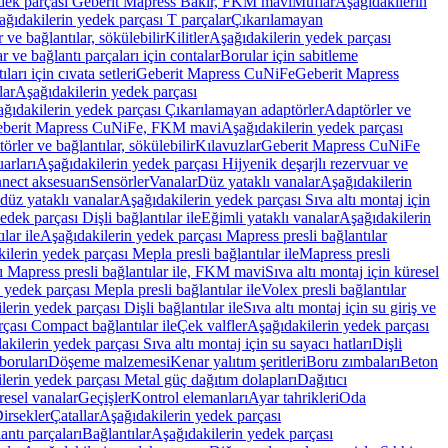
edek parçası Geberit Mapress Bakır, FKM mavi
Muflar
Aşağıdakilerin
ağıdakilerin yedek parçası T parçalar
Çıkarılamayan
ve bağlantılar, sökülebilir
Kilitler
Aşağıdakilerin yedek parçası
r ve bağlantı parçaları için contalar
Borular için sabitleme
ları için cıvata setleri
Geberit Mapress CuNiFe
Geberit Mapress
lar
Aşağıdakilerin yedek parçası
ğıdakilerin yedek parçası Çıkarılamayan adaptörler
Adaptörler ve
berit Mapress CuNiFe, FKM mavi
Aşağıdakilerin yedek parçası
rler ve bağlantılar, sökülebilir
Kılavuzlar
Geberit Mapress CuNiFe
arları
Aşağıdakilerin yedek parçası Hijyenik deşarjlı rezervuar ve
nnect aksesuarı
Sensörler
Vanalar
Düz yataklı vanalar
Aşağıdakilerin
 düz yataklı vanalar
Aşağıdakilerin yedek parçası Sıva altı montaj için
dek parçası Dişli bağlantılar ile
Eğimli yataklı vanalar
Aşağıdakilerin
lar ile
Aşağıdakilerin yedek parçası Mapress presli bağlantılar
ilerin yedek parçası Mepla presli bağlantılar ile
Mapress presli
ı Mapress presli bağlantılar ile, FKM mavi
Sıva altı montaj için küresel
 yedek parçası Mepla presli bağlantılar ile
Volex presli bağlantılar
erin yedek parçası Dişli bağlantılar ile
Sıva altı montaj için su giriş ve
çası Compact bağlantılar ile
Çek valfler
Aşağıdakilerin yedek parçası
kilerin yedek parçası Sıva altı montaj için su sayacı hatları
Dişli
boruları
Döşeme malzemesi
Kenar yalıtım şeritleri
Boru zımbaları
Beton
lerin yedek parçası Metal güç dağıtım dolapları
Dağıtıcı
esel vanalar
Geçişler
Kontrol elemanları
Ayar tahrikleri
Oda
irsekler
Çatallar
Aşağıdakilerin yedek parçası
antı parçaları
Bağlantılar
Aşağıdakilerin yedek parçası