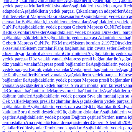
parçalar
Çıkarılamayan adaptörler
Aşağıdakilerin yedek parçası Çıkarı
yedek parçası Muflar
Redüksiyonlar
Aşağıdakilerin yedek parçası Red
adaptörler
Aşağıdakilerin yedek parçası Çıkarılamayan adaptörler
Adapt
Kilitler
Geberit Mapress Bakır aksesuarları
Aşağıdakilerin yedek parças
elemanları
Bağlantılar için sabitleme elemanları
Aşağıdakilerin yedek pa
CuNiFe
Aşağıdakilerin yedek parçası Geberit Mapress CuNiFe
Sistem
Redüksiyonlar
Dirsekler
Aşağıdakilerin yedek parçası Dirsekler
T parça
bağlantılar, sökülebilir
Aşağıdakilerin yedek parçası Adaptörler ve bağla
Geberit Mapress CuNiFe, FKM mavi
Sistem boruları 2.1972
Dirsekler
aksesuarları
Sistem contaları
Flanş bağlantıları için cıvata setleri
Geberit
klozet deşarj kontrol aksesuarları
Güç üniteleri
Aşağıdakilerin yedek pa
yedek parçası Düz yataklı vanalar
Mapress presli bağlantılar ile
Aşağıda
düz yataklı vanalar
Mapress presli bağlantılar ile
Aşağıdakilerin yedek p
yedek parçası Eğimli yataklı vanalar
Mepla presli bağlantılar ile
Aşağıda
ile
Tahliye valfleri
Küresel vanalar
Aşağıdakilerin yedek parçası Kürese
bağlantılar ile
Aşağıdakilerin yedek parçası Mapress presli bağlantılar i
vanalar
Aşağıdakilerin yedek parçası Sıva altı montaj için küresel vana
ile
Compact bağlantılar ile
Mapress presli bağlantılar ile
Aşağıdakilerin 
dağıtım üniteleri
Aşağıdakilerin yedek parçası Sıva altı montaj için su g
Çek valfler
Mapress presli bağlantılar ile
Aşağıdakilerin yedek parçası M
bağlantılar ile
Aşağıdakilerin yedek parçası Dişli bağlantılar ile
Radyant
katkıları
Boru dirseği destekleri
Güç dağıtım dolapları
Aşağıdakilerin ye
çeşitleri
Aşağıdakilerin yedek parçası Dağıtıcı çeşitleri
Yerden ısıtma iç
termostatları
Ana regülatör
Bina drenaj sistemleri
Geberit Silent-db20
Bo
Çatallar
Redüksiyonlar
Temizleme kapakları
Aşağıdakilerin yedek parç