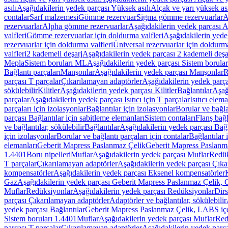
asılı
Aşağıdakilerin yedek parçası Yüksek asılı
Alçak ve yarı yüksek ası
contalar
Sarf malzemesi
Gömme rezervuar
Sigma gömme rezervuarlar
A
rezervuarlar
Alpha gömme rezervuarlar
Aşağıdakilerin yedek parçası 
valfleri
Gömme rezervuarlar için doldurma valfleri
Aşağıdakilerin yede
rezervuarlar için doldurma valfleri
Üniversal rezervuarlar için doldurma
valfleri
2 kademeli deşarj
Aşağıdakilerin yedek parçası 2 kademeli deşa
Mepla
Sistem boruları ML
Aşağıdakilerin yedek parçası Sistem borula
Bağlantı parçaları
Manşonlar
Aşağıdakilerin yedek parçası Manşonlar
R
parçası T parçalar
Çıkarılamayan adaptörler
Aşağıdakilerin yedek parç
sökülebilir
Kilitler
Aşağıdakilerin yedek parçası Kilitler
Bağlantılar
Aşağ
parçalar
Aşağıdakilerin yedek parçası Isıtıcı için T parçalar
Isıtıcı elem
parçaları için izolasyonlar
Bağlantılar için izolasyonlar
Borular ve bağlan
parçası Bağlantılar için sabitleme elemanları
Sistem contaları
Flanş bağla
ve bağlantılar, sökülebilir
Bağlantılar
Aşağıdakilerin yedek parçası Bağl
için izolasyonlar
Borular ve bağlantı parçaları için contalar
Bağlantılar 
elemanları
Geberit Mapress Paslanmaz Çelik
Geberit Mapress Paslanm
1.4401
Boru nipelleri
Muflar
Aşağıdakilerin yedek parçası Muflar
Redük
T parçalar
Çıkarılamayan adaptörler
Aşağıdakilerin yedek parçası Çıka
kompensatörler
Aşağıdakilerin yedek parçası Eksenel kompensatörler
Gaz
Aşağıdakilerin yedek parçası Geberit Mapress Paslanmaz Çelik, 
Muflar
Redüksiyonlar
Aşağıdakilerin yedek parçası Redüksiyonlar
Dirs
parçası Çıkarılamayan adaptörler
Adaptörler ve bağlantılar, sökülebilir
yedek parçası Bağlantılar
Geberit Mapress Paslanmaz Çelik, LABS iç
Sistem boruları 1.4401
Muflar
Aşağıdakilerin yedek parçası Muflar
Red
parçası T parçalar
Çıkarılamayan adaptörler
Aşağıdakilerin yedek parç