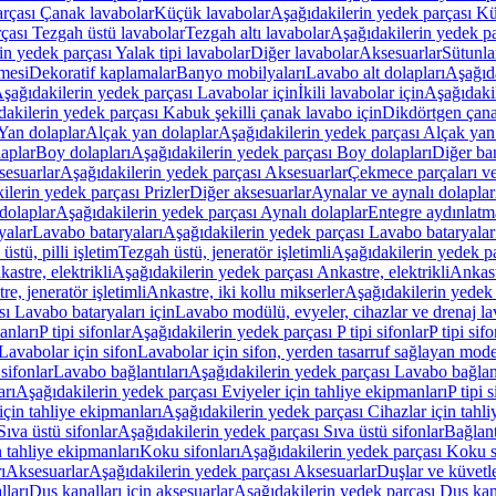
arçası Çanak lavabolar
Küçük lavabolar
Aşağıdakilerin yedek parçası K
çası Tezgah üstü lavabolar
Tezgah altı lavabolar
Aşağıdakilerin yedek pa
in yedek parçası Yalak tipi lavabolar
Diğer lavabolar
Aksesuarlar
Sütunla
mesi
Dekoratif kaplamalar
Banyo mobilyaları
Lavabo alt dolapları
Aşağıda
şağıdakilerin yedek parçası Lavabolar için
İkili lavabolar için
Aşağıdakil
akilerin yedek parçası Kabuk şekilli çanak lavabo için
Dikdörtgen çana
Yan dolaplar
Alçak yan dolaplar
Aşağıdakilerin yedek parçası Alçak yan
laplar
Boy dolapları
Aşağıdakilerin yedek parçası Boy dolapları
Diğer ba
esuarlar
Aşağıdakilerin yedek parçası Aksesuarlar
Çekmece parçaları ve
ilerin yedek parçası Prizler
Diğer aksesuarlar
Aynalar ve aynalı dolaplar
dolaplar
Aşağıdakilerin yedek parçası Aynalı dolaplar
Entegre aydınlatm
yalar
Lavabo bataryaları
Aşağıdakilerin yedek parçası Lavabo bataryalar
stü, pilli işletim
Tezgah üstü, jeneratör işletimli
Aşağıdakilerin yedek par
astre, elektrikli
Aşağıdakilerin yedek parçası Ankastre, elektrikli
Ankastr
e, jeneratör işletimli
Ankastre, iki kollu mikserler
Aşağıdakilerin yedek 
ı Lavabo bataryaları için
Lavabo modülü, evyeler, cihazlar ve drenaj lava
anları
P tipi sifonlar
Aşağıdakilerin yedek parçası P tipi sifonlar
P tipi sif
Lavabolar için sifon
Lavabolar için sifon, yerden tasarruf sağlayan mode
sifonlar
Lavabo bağlantıları
Aşağıdakilerin yedek parçası Lavabo bağlant
arı
Aşağıdakilerin yedek parçası Eviyeler için tahliye ekipmanları
P tipi 
için tahliye ekipmanları
Aşağıdakilerin yedek parçası Cihazlar için tahli
Sıva üstü sifonlar
Aşağıdakilerin yedek parçası Sıva üstü sifonlar
Bağlant
n tahliye ekipmanları
Koku sifonları
Aşağıdakilerin yedek parçası Koku s
ı
Aksesuarlar
Aşağıdakilerin yedek parçası Aksesuarlar
Duşlar ve küvetl
lları
Duş kanalları için aksesuarlar
Aşağıdakilerin yedek parçası Duş kana