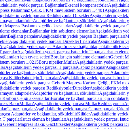
ıdakilerin yedek parçası Bağlantılar
Eksenel kompensatörler
Aşağıdakile
Mapress Paslanmaz Çelik, FKM mavi
Sistem boruları 1.4401
Aşağıdakileri
ğıdakilerin yedek parçası Redüksiyonlar
Dirsekler
Aşağıdakilerin yedek 
lamayan adaptörler
Adaptörler ve bağlantılar, sökülebilir
Aşağıdakilerin y
it Mapress Paslanmaz çelik aksesuarları
Aşağıdakilerin yedek parçası G
itleme elemanları
Bağlantılar için sabitleme elemanları
Aşağıdakilerin yed
uları
Bağlantı parçaları
Aşağıdakilerin yedek parçası Bağlantı parçaları
M
ekler
Aşağıdakilerin yedek parçası Dirsekler
T parçalar
Aşağıdakilerin ye
Aşağıdakilerin yedek parçası Adaptörler ve bağlantılar, sökülebilir
Eksen
 T parçalar
Aşağıdakilerin yedek parçası Isıtıcı için T parçalar
Isıtıcı elem
ağlantıları için cıvata setleri
Borular için sabitleme elemanları
Geberit M
istem boruları 1.0215
Boru nipelleri
Muflar
Aşağıdakilerin yedek parçası
lar
Aşağıdakilerin yedek parçası T parçalar
Çapraz parçalar
Aşağıdakiler
örler ve bağlantılar, sökülebilir
Aşağıdakilerin yedek parçası Adaptörler 
çası Kilitler
Isıtıcı için T parçalar
Aşağıdakilerin yedek parçası Isıtıcı içi
şağıdakilerin yedek parçası Geberit Mapress Karbon Çeliği, FKM ma
ğıdakilerin yedek parçası Redüksiyonlar
Dirsekler
Aşağıdakilerin yedek 
lamayan adaptörler
Adaptörler ve bağlantılar, sökülebilir
Aşağıdakilerin y
 Karbon Çeliği aksesuarları
Borular ve bağlantı parçaları için contalar
B
press Bakır
Muflar
Aşağıdakilerin yedek parçası Muflar
Redüksiyonlar
Aş
alar
Çapraz parçalar
Aşağıdakilerin yedek parçası Çapraz parçalar
Çıkarı
rçası Adaptörler ve bağlantılar, sökülebilir
Kilitler
Aşağıdakilerin yedek 
in T parçalar
Isıtıcı eleman bağlantıları
Aşağıdakilerin yedek parçası Isıtıc
sı Geberit Mapress Bakır, Gaz
Dirsekler
Aşağıdakilerin yedek parçası Di