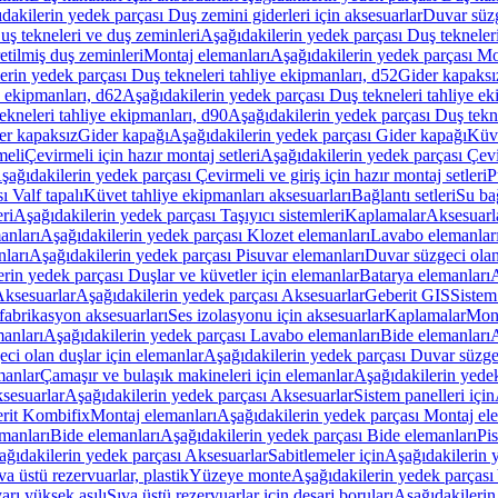
dakilerin yedek parçası Duş zemini giderleri için aksesuarlar
Duvar süz
uş tekneleri ve duş zeminleri
Aşağıdakilerin yedek parçası Duş tekneler
etilmiş duş zeminleri
Montaj elemanları
Aşağıdakilerin yedek parçası Mo
erin yedek parçası Duş tekneleri tahliye ekipmanları, d52
Gider kapaksı
e ekipmanları, d62
Aşağıdakilerin yedek parçası Duş tekneleri tahliye ek
ekneleri tahliye ekipmanları, d90
Aşağıdakilerin yedek parçası Duş tekne
er kapaksız
Gider kapağı
Aşağıdakilerin yedek parçası Gider kapağı
Küve
meli
Çevirmeli için hazır montaj setleri
Aşağıdakilerin yedek parçası Çevir
şağıdakilerin yedek parçası Çevirmeli ve giriş için hazır montaj setleri
P
 Valf tapalı
Küvet tahliye ekipmanları aksesuarları
Bağlantı setleri
Su bağ
eri
Aşağıdakilerin yedek parçası Taşıyıcı sistemleri
Kaplamalar
Aksesuarl
anları
Aşağıdakilerin yedek parçası Klozet elemanları
Lavabo elemanlar
nları
Aşağıdakilerin yedek parçası Pisuvar elemanları
Duvar süzgeci olan
rin yedek parçası Duşlar ve küvetler için elemanlar
Batarya elemanları
A
ksesuarlar
Aşağıdakilerin yedek parçası Aksesuarlar
Geberit GIS
Sistem
fabrikasyon aksesuarları
Ses izolasyonu için aksesuarlar
Kaplamalar
Mont
anları
Aşağıdakilerin yedek parçası Lavabo elemanları
Bide elemanları
A
ci olan duşlar için elemanlar
Aşağıdakilerin yedek parçası Duvar süzgec
manlar
Çamaşır ve bulaşık makineleri için elemanlar
Aşağıdakilerin yedek
sesuarlar
Aşağıdakilerin yedek parçası Aksesuarlar
Sistem panelleri için
rit Kombifix
Montaj elemanları
Aşağıdakilerin yedek parçası Montaj el
manları
Bide elemanları
Aşağıdakilerin yedek parçası Bide elemanları
Pi
ağıdakilerin yedek parçası Aksesuarlar
Sabitlemeler için
Aşağıdakilerin y
a üstü rezervuarlar, plastik
Yüzeye monte
Aşağıdakilerin yedek parças
arı yüksek asılı
Sıva üstü rezervuarlar için deşarj boruları
Aşağıdakilerin 