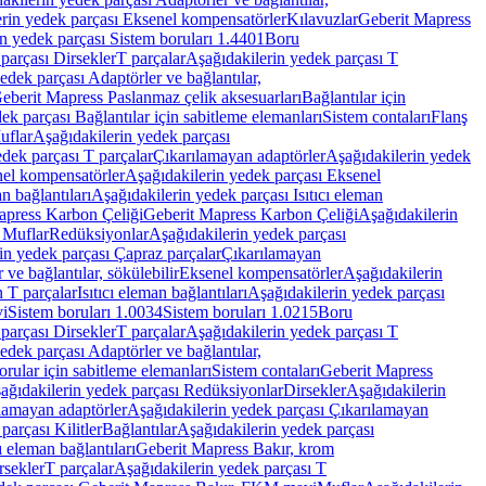
rin yedek parçası Eksenel kompensatörler
Kılavuzlar
Geberit Mapress
n yedek parçası Sistem boruları 1.4401
Boru
parçası Dirsekler
T parçalar
Aşağıdakilerin yedek parçası T
edek parçası Adaptörler ve bağlantılar,
eberit Mapress Paslanmaz çelik aksesuarları
Bağlantılar için
ek parçası Bağlantılar için sabitleme elemanları
Sistem contaları
Flanş
uflar
Aşağıdakilerin yedek parçası
dek parçası T parçalar
Çıkarılamayan adaptörler
Aşağıdakilerin yedek
el kompensatörler
Aşağıdakilerin yedek parçası Eksenel
an bağlantıları
Aşağıdakilerin yedek parçası Isıtıcı eleman
apress Karbon Çeliği
Geberit Mapress Karbon Çeliği
Aşağıdakilerin
 Muflar
Redüksiyonlar
Aşağıdakilerin yedek parçası
in yedek parçası Çapraz parçalar
Çıkarılamayan
ve bağlantılar, sökülebilir
Eksenel kompensatörler
Aşağıdakilerin
n T parçalar
Isıtıcı eleman bağlantıları
Aşağıdakilerin yedek parçası
vi
Sistem boruları 1.0034
Sistem boruları 1.0215
Boru
parçası Dirsekler
T parçalar
Aşağıdakilerin yedek parçası T
edek parçası Adaptörler ve bağlantılar,
orular için sabitleme elemanları
Sistem contaları
Geberit Mapress
ağıdakilerin yedek parçası Redüksiyonlar
Dirsekler
Aşağıdakilerin
lamayan adaptörler
Aşağıdakilerin yedek parçası Çıkarılamayan
parçası Kilitler
Bağlantılar
Aşağıdakilerin yedek parçası
ı eleman bağlantıları
Geberit Mapress Bakır, krom
rsekler
T parçalar
Aşağıdakilerin yedek parçası T