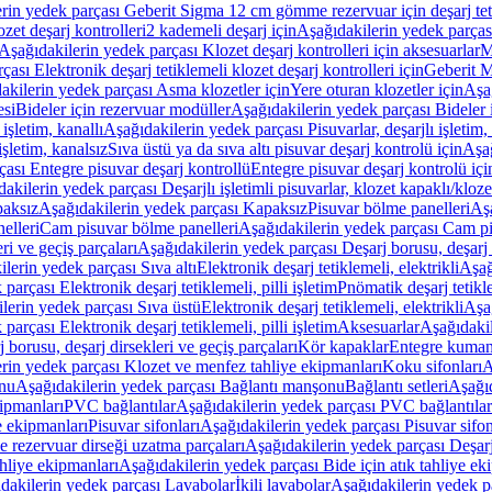
rin yedek parçası Geberit Sigma 12 cm gömme rezervuar için deşarj tetik
zet deşarj kontrolleri
2 kademeli deşarj için
Aşağıdakilerin yedek parçası
Aşağıdakilerin yedek parçası Klozet deşarj kontrolleri için aksesuarlar
M
ası Elektronik deşarj tetiklemeli klozet deşarj kontrolleri için
Geberit M
akilerin yedek parçası Asma klozetler için
Yere oturan klozetler için
Aşağ
esi
Bideler için rezervuar modüller
Aşağıdakilerin yedek parçası Bideler 
 işletim, kanallı
Aşağıdakilerin yedek parçası Pisuvarlar, deşarjlı işletim, 
işletim, kanalsız
Sıva üstü ya da sıva altı pisuvar deşarj kontrolü için
Aşağ
ası Entegre pisuvar deşarj kontrollü
Entegre pisuvar deşarj kontrolü içi
akilerin yedek parçası Deşarjlı işletimli pisuvarlar, klozet kapaklı/kloze
aksız
Aşağıdakilerin yedek parçası Kapaksız
Pisuvar bölme panelleri
Aşa
elleri
Cam pisuvar bölme panelleri
Aşağıdakilerin yedek parçası Cam pi
ri ve geçiş parçaları
Aşağıdakilerin yedek parçası Deşarj borusu, deşarj d
lerin yedek parçası Sıva altı
Elektronik deşarj tetiklemeli, elektrikli
Aşağ
parçası Elektronik deşarj tetiklemeli, pilli işletim
Pnömatik deşarj tetikl
lerin yedek parçası Sıva üstü
Elektronik deşarj tetiklemeli, elektrikli
Aşağ
parçası Elektronik deşarj tetiklemeli, pilli işletim
Aksesuarlar
Aşağıdakil
 borusu, deşarj dirsekleri ve geçiş parçaları
Kör kapaklar
Entegre kuman
rin yedek parçası Klozet ve menfez tahliye ekipmanları
Koku sifonları
A
nu
Aşağıdakilerin yedek parçası Bağlantı manşonu
Bağlantı setleri
Aşağıd
ipmanları
PVC bağlantılar
Aşağıdakilerin yedek parçası PVC bağlantılar
e ekipmanları
Pisuvar sifonları
Aşağıdakilerin yedek parçası Pisuvar sifon
e rezervuar dirseği uzatma parçaları
Aşağıdakilerin yedek parçası Deşarj
ahliye ekipmanları
Aşağıdakilerin yedek parçası Bide için atık tahliye ek
dakilerin yedek parçası Lavabolar
İkili lavabolar
Aşağıdakilerin yedek pa