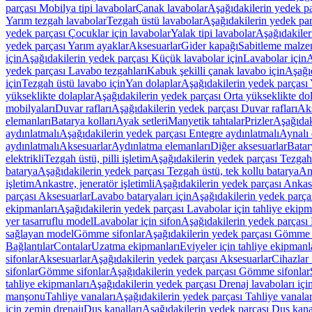
parçası Mobilya tipi lavabolar
Çanak lavabolar
Aşağıdakilerin yedek p
Yarım tezgah lavabolar
Tezgah üstü lavabolar
Aşağıdakilerin yedek par
yedek parçası Çocuklar için lavabolar
Yalak tipi lavabolar
Aşağıdakiler
yedek parçası Yarım ayaklar
Aksesuarlar
Gider kapağı
Sabitleme malze
için
Aşağıdakilerin yedek parçası Küçük lavabolar için
Lavabolar için
A
yedek parçası Lavabo tezgahları
Kabuk şekilli çanak lavabo için
Aşağıd
için
Tezgah üstü lavabo için
Yan dolaplar
Aşağıdakilerin yedek parçası 
yükseklikte dolaplar
Aşağıdakilerin yedek parçası Orta yükseklikte do
mobilyaları
Duvar rafları
Aşağıdakilerin yedek parçası Duvar rafları
Aks
elemanları
Batarya kolları
Ayak setleri
Manyetik tahtalar
Prizler
Aşağıdak
aydınlatmalı
Aşağıdakilerin yedek parçası Entegre aydınlatmalı
Aynalı 
aydınlatmalı
Aksesuarlar
Aydınlatma elemanları
Diğer aksesuarlar
Batar
elektrikli
Tezgah üstü, pilli işletim
Aşağıdakilerin yedek parçası Tezgah ü
batarya
Aşağıdakilerin yedek parçası Tezgah üstü, tek kollu batarya
Ank
işletim
Ankastre, jeneratör işletimli
Aşağıdakilerin yedek parçası Ankastr
parçası Aksesuarlar
Lavabo bataryaları için
Aşağıdakilerin yedek parças
ekipmanları
Aşağıdakilerin yedek parçası Lavabolar için tahliye ekipm
yer tasarruflu model
Lavabolar için sifon
Aşağıdakilerin yedek parçası 
sağlayan model
Gömme sifonlar
Aşağıdakilerin yedek parçası Gömme 
Bağlantılar
Contalar
Uzatma ekipmanları
Eviyeler için tahliye ekipmanl
sifonlar
Aksesuarlar
Aşağıdakilerin yedek parçası Aksesuarlar
Cihazlar 
sifonlar
Gömme sifonlar
Aşağıdakilerin yedek parçası Gömme sifonlar
tahliye ekipmanları
Aşağıdakilerin yedek parçası Drenaj lavaboları içi
manşonu
Tahliye vanaları
Aşağıdakilerin yedek parçası Tahliye vanalar
için zemin drenajı
Duş kanalları
Aşağıdakilerin yedek parçası Duş kana