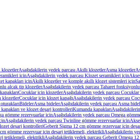
ı klozetler
Aşağıdakilerin yedek parçası Akıllı klozetler
Asma klozetler
Aş
ramikleri için
Aşağıdakilerin yedek parçası Klozet seramikleri için
Akses
et kapakları için
Akıllı klozetler ve komple akıllı klozet sistemleri için
Sa
lu alçak tip klozetler
Aşağıdakilerin yedek parçası Taharet fonksiyonlu 
kapakları
Çocuklar için klozetler
Aşağıdakilerin yedek parçası Çocuklar i
 klozetler
Çocuklar için klozet kapağı
Aşağıdakilerin yedek parçası Çocu
oturakları
Bideler
Asma bideler
Aşağıdakilerin yedek parçası Asma bidel
apakları ve klozet deşarj kontrolleri
Kumanda kapakları
Aşağıdakileri
a gömme rezervuarlar için
Aşağıdakilerin yedek parçası Omega gömme 
çin
Aşağıdakilerin yedek parçası Twinline gömme rezervuarlar için
Akse
ozet deşarj kontrolleri
Geberit Sigma 12 cm gömme rezervuar için deşarj 
m gömme rezervuar için deşarj tetiklemeli, elektrikli
Aşağıdakilerin ye
tetiklemeli, elektrikli
Aşağıdakilerin yedek parçası Geberit Omega 12 c