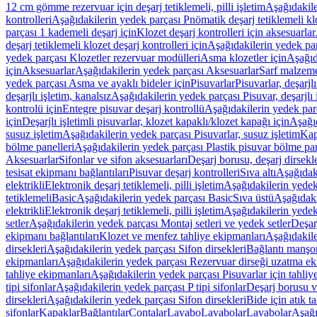
12 cm gömme rezervuar için deşarj tetiklemeli, pilli işletim
Aşağıdakile
kontrolleri
Aşağıdakilerin yedek parçası Pnömatik deşarj tetiklemeli klo
parçası 1 kademeli deşarj için
Klozet deşarj kontrolleri için aksesuarlar
deşarj tetiklemeli klozet deşarj kontrolleri için
Aşağıdakilerin yedek parç
yedek parçası Klozetler rezervuar modülleri
Asma klozetler için
Aşağıd
için
Aksesuarlar
Aşağıdakilerin yedek parçası Aksesuarlar
Sarf malzem
yedek parçası Asma ve ayaklı bideler için
Pisuvarlar
Pisuvarlar, deşarjlı
deşarjlı işletim, kanalsız
Aşağıdakilerin yedek parçası Pisuvar, deşarjlı 
kontrolü için
Entegre pisuvar deşarj kontrollü
Aşağıdakilerin yedek parç
için
Deşarjlı işletimli pisuvarlar, klozet kapaklı/klozet kapağı için
Aşağıd
susuz işletim
Aşağıdakilerin yedek parçası Pisuvarlar, susuz işletim
Kap
bölme panelleri
Aşağıdakilerin yedek parçası Plastik pisuvar bölme pan
Aksesuarlar
Sifonlar ve sifon aksesuarları
Deşarj borusu, deşarj dirsekle
tesisat ekipmanı bağlantıları
Pisuvar deşarj kontrolleri
Sıva altı
Aşağıdaki
elektrikli
Elektronik deşarj tetiklemeli, pilli işletim
Aşağıdakilerin yedek 
tetiklemeli
Basic
Aşağıdakilerin yedek parçası Basic
Sıva üstü
Aşağıdaki
elektrikli
Elektronik deşarj tetiklemeli, pilli işletim
Aşağıdakilerin yedek 
setler
Aşağıdakilerin yedek parçası Montaj setleri ve yedek setler
Deşarj
ekipmanı bağlantıları
Klozet ve menfez tahliye ekipmanları
Aşağıdakile
dirsekleri
Aşağıdakilerin yedek parçası Sifon dirsekleri
Bağlantı manşo
ekipmanları
Aşağıdakilerin yedek parçası Rezervuar dirseği uzatma ek
tahliye ekipmanları
Aşağıdakilerin yedek parçası Pisuvarlar için tahliy
tipi sifonlar
Aşağıdakilerin yedek parçası P tipi sifonlar
Deşarj borusu v
dirsekleri
Aşağıdakilerin yedek parçası Sifon dirsekleri
Bide için atık t
sifonlar
Kapaklar
Bağlantılar
Contalar
Lavabo
Lavabolar
Lavabolar
Aşağı