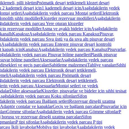
lemeli, pilli işletim
Pnömatik deşarj tetiklemeli klozet deşarj
 2 kademeli deşarj için
1 kademeli deşarj için
Aşağıdakilerin yedek
ontaj setleri
Aşağıdakilerin yedek parçası Montaj setleri
Elektronik
onolith sıhhi modüller
Klozetler rezervuar modülleri
Aşağıdakilerin
ıdakilerin yedek parçası Yere oturan klozetler
için rezervuar modüller
Asma ve ayaklı bideler için
Aşağıdakilerin
kanallı
Kapaksız
Aşağıdakilerin yedek parçası Kapaksız
Pisuvar,
ıdakilerin yedek parçası Sıva üstü ya da sıva altı pisuvar deşarj
n
Aşağıdakilerin yedek parçası Entegre pisuvar deşarj kontrolü
t kapağı için
Kanalsız
Aşağıdakilerin yedek parçası Kanalsız
Pisuvarlar,
ğıdakilerin yedek parçası Pisuvar bölme panelleri
Plastik pisuvar
suvar bölme panelleri
Aksesuarlar
Aşağıdakilerin yedek parçası
irsekleri ve geçiş parçaları
Sabitleme malzemesi
Tahliye vanaları
Sıhhi
ıdakilerin yedek parçası Elektronik deşarj tetiklemeli,
emeli
Aşağıdakilerin yedek parçası Pnömatik deşarj
ıdakilerin yedek parçası Elektronik deşarj tetiklemeli,
erin yedek parçası Aksesuarlar
Montaj setleri ve yedek
dalar
Diğer aksesuarlar
Klozetler, pisuvarlar ve bideler için sıhhi tesisat
şağıdakilerin yedek parçası Koku sifonları
Sifon
akilerin yedek parçası Bağlantı setleri
Rezervuar dirseği uzatma
Adaptör contalar ve kapaklar
Geçiş ve bağlantı parçaları
Pisuvarlar için
ları
Gömme sifonlar
Aşağıdakilerin yedek parçası Gömme sifonlar
P
 borusu ve rezervuar dirseği uzatma parçaları
Sifon
ipmanları
P tipi sifonlar
Aşağıdakilerin yedek parçası P tipi
rçası İkili lavabolar
Mobilya tipi lavabolar
Aşağıdakilerin yedek