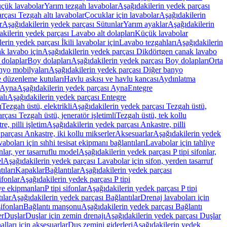
üçük lavabolar
Yarım tezgah lavabolar
Aşağıdakilerin yedek parçası
rçası Tezgah altı lavabolar
Çocuklar için lavabolar
Aşağıdakilerin
r
Aşağıdakilerin yedek parçası Sütunlar
Yarım ayaklar
Aşağıdakilerin
kilerin yedek parçası Lavabo alt dolapları
Küçük lavabolar
erin yedek parçası İkili lavabolar için
Lavabo tezgahları
Aşağıdakilerin
k lavabo için
Aşağıdakilerin yedek parçası Dikdörtgen çanak lavabo
 dolaplar
Boy dolapları
Aşağıdakilerin yedek parçası Boy dolapları
Orta
nyo mobilyaları
Aşağıdakilerin yedek parçası Diğer banyo
 düzenleme kutuları
Havlu askısı ve havlu kancası
Aydınlatma
Ayna
Aşağıdakilerin yedek parçası Ayna
Entegre
alı
Aşağıdakilerin yedek parçası Entegre
ı
Tezgah üstü, elektrikli
Aşağıdakilerin yedek parçası Tezgah üstü,
çası Tezgah üstü, jeneratör işletimli
Tezgah üstü, tek kollu
e, pilli işletim
Aşağıdakilerin yedek parçası Ankastre, pilli
parçası Ankastre, iki kollu mikserler
Aksesuarlar
Aşağıdakilerin yedek
boları için sıhhi tesisat ekipmanı bağlantıları
Lavabolar için tahliye
onlar, yer tasarruflu model
Aşağıdakilerin yedek parçası P tipi sifonlar,
l
Aşağıdakilerin yedek parçası Lavabolar için sifon, yerden tasarruf
ıları
Kapaklar
Bağlantılar
Aşağıdakilerin yedek parçası
sifonlar
Aşağıdakilerin yedek parçası P tipi
ye ekipmanları
P tipi sifonlar
Aşağıdakilerin yedek parçası P tipi
ılar
Aşağıdakilerin yedek parçası Bağlantılar
Drenaj lavaboları için
ifonları
Bağlantı manşonu
Aşağıdakilerin yedek parçası Bağlantı
er
Duşlar
Duşlar için zemin drenajı
Aşağıdakilerin yedek parçası Duşlar
lları için aksesuarlar
Duş zemini giderleri
Aşağıdakilerin yedek