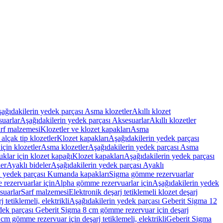
ağıdakilerin yedek parçası Asma klozetler
Akıllı klozet
uarlar
Aşağıdakilerin yedek parçası Aksesuarlar
Akıllı klozetler
rf malzemesi
Klozetler ve klozet kapakları
Asma
alçak tip klozetler
Klozet kapakları
Aşağıdakilerin yedek parçası
çin klozetler
Asma klozetler
Aşağıdakilerin yedek parçası Asma
klar için klozet kapağı
Klozet kapakları
Aşağıdakilerin yedek parçası
er
Ayaklı bideler
Aşağıdakilerin yedek parçası Ayaklı
n yedek parçası Kumanda kapakları
Sigma gömme rezervuarlar
rezervuarlar için
Alpha gömme rezervuarlar için
Aşağıdakilerin yedek
suarlar
Sarf malzemesi
Elektronik deşarj tetiklemeli klozet deşarj
tetiklemeli, elektrikli
Aşağıdakilerin yedek parçası Geberit Sigma 12
dek parçası Geberit Sigma 8 cm gömme rezervuar için deşarj
m gömme rezervuar için deşarj tetiklemeli, elektrikli
Geberit Sigma