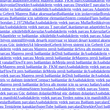
lamayan adaptörler
Geberit Mapress Bakır, FKM mavi
Aşağıdakilerin y
üksiyonlar
Dirsekler
Aşağıdakilerin yedek parçası Dirsekler
T parçalar
Aş
örler ve bağlantılar, sökülebilir
Aşağıdakilerin yedek parçası Adaptörler 
ı Geberit Mapress Bakır aksesuarları
Bağlantılar için izolasyonlar
Borula
rçası Bağlantılar için sabitleme elemanları
Sistem contaları
Flanş bağlantı
 boruları 2.1972
Muflar
Aşağıdakilerin yedek parçası Muflar
Redüksiyon
lar
Aşağıdakilerin yedek parçası T parçalar
Çıkarılamayan adaptörler
Aşa
ntılar, sökülebilir
Kılavuzlar
Aşağıdakilerin yedek parçası Kılavuzlar
Ge
Adaptörler ve bağlantılar, sökülebilir
Aşağıdakilerin yedek parçası Adaptö
 hijyen sistemi
Hijyenik deşarjlı rezervuar ve klozet deşarj kontrol aksesu
rçası Güç üniteleri
Ağ bileşenleri
Geberit hijyen sistemi için Geberit Co
kilerin yedek parçası Mapress presli bağlantılar ile
Sıva altı montaj için
arçası Mapress presli bağlantılar ile
Dişli bağlantılar ile
Aşağıdakilerin ye
kilerin yedek parçası Mepla presli bağlantılar ile
Mapress presli bağlantı
l vanalar
FlowFit pres bağlantıları ile
Mepla presli bağlantılar ile
Aşağıdak
le
Mapress presli bağlantılar ile, FKM mavi
Aşağıdakilerin yedek parças
lar
FlowFit pres bağlantıları ile
Mepla presli bağlantılar ile
Aşağıdakilerin
yedek parçası Mapress presli bağlantılar ile
Dişli bağlantılar ile
Aşağıdakil
iriş ve dağıtım üniteleri
Compact bağlantılar ile
Aşağıdakilerin yedek par
apress presli bağlantılar ile
Sıva altı montaj için su sayacı hatları
Aşağıda
 ısıtma ve soğutma
Sistem boruları
Aşağıdakilerin yedek parçası Sistem 
dek parçası Güç dağıtım dolapları
Metal güç dağıtım dolapları
Aşağıdaki
in manifold
Aşağıdakilerin yedek parçası Yerden ısıtma için manifold
Kür
rular
Bağlantı parçaları
Aşağıdakilerin yedek parçası Bağlantı parçaları
D
ası Temizleme kapakları
SuperTube bağlantı parçaları
Dirsekler
Özel bağl