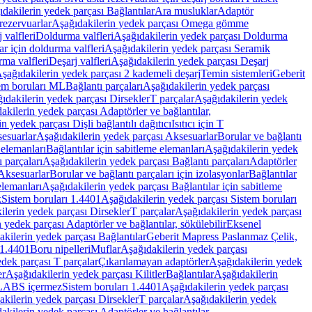
dakilerin yedek parçası Bağlantılar
Ara musluklar
Adaptör
ezervuarlar
Aşağıdakilerin yedek parçası Omega gömme
 valfleri
Doldurma valfleri
Aşağıdakilerin yedek parçası Doldurma
r için doldurma valfleri
Aşağıdakilerin yedek parçası Seramik
rma valfleri
Deşarj valfleri
Aşağıdakilerin yedek parçası Deşarj
şağıdakilerin yedek parçası 2 kademeli deşarj
Temin sistemleri
Geberit
tem boruları ML
Bağlantı parçaları
Aşağıdakilerin yedek parçası
ıdakilerin yedek parçası Dirsekler
T parçalar
Aşağıdakilerin yedek
akilerin yedek parçası Adaptörler ve bağlantılar,
n yedek parçası Dişli bağlantılı dağıtıcı
Isıtıcı için T
esuarlar
Aşağıdakilerin yedek parçası Aksesuarlar
Borular ve bağlantı
 elemanları
Bağlantılar için sabitleme elemanları
Aşağıdakilerin yedek
 parçaları
Aşağıdakilerin yedek parçası Bağlantı parçaları
Adaptörler
Aksesuarlar
Borular ve bağlantı parçaları için izolasyonlar
Bağlantılar
elemanları
Aşağıdakilerin yedek parçası Bağlantılar için sabitleme
k
Sistem boruları 1.4401
Aşağıdakilerin yedek parçası Sistem boruları
ilerin yedek parçası Dirsekler
T parçalar
Aşağıdakilerin yedek parçası
 yedek parçası Adaptörler ve bağlantılar, sökülebilir
Eksenel
kilerin yedek parçası Bağlantılar
Geberit Mapress Paslanmaz Çelik,
 1.4401
Boru nipelleri
Muflar
Aşağıdakilerin yedek parçası
dek parçası T parçalar
Çıkarılamayan adaptörler
Aşağıdakilerin yedek
er
Aşağıdakilerin yedek parçası Kilitler
Bağlantılar
Aşağıdakilerin
, LABS içermez
Sistem boruları 1.4401
Aşağıdakilerin yedek parçası
kilerin yedek parçası Dirsekler
T parçalar
Aşağıdakilerin yedek
akilerin yedek parçası Adaptörler ve bağlantılar,