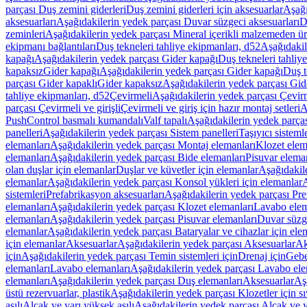
parçası Duş zemini giderleri
Duş zemini giderleri için aksesuarlar
Aşağı
aksesuarları
Aşağıdakilerin yedek parçası Duvar süzgeci aksesuarları
D
zeminleri
Aşağıdakilerin yedek parçası Mineral içerikli malzemeden ür
ekipmanı bağlantıları
Duş tekneleri tahliye ekipmanları, d52
Aşağıdakil
kapağı
Aşağıdakilerin yedek parçası Gider kapağı
Duş tekneleri tahliy
kapaksız
Gider kapağı
Aşağıdakilerin yedek parçası Gider kapağı
Duş t
parçası Gider kapaklı
Gider kapaksız
Aşağıdakilerin yedek parçası Gid
tahliye ekipmanları, d52
Çevirmeli
Aşağıdakilerin yedek parçası Çevir
parçası Çevirmeli ve girişli
Çevirmeli ve giriş için hazır montaj setleri
A
PushControl basmalı kumandalı
Valf tapalı
Aşağıdakilerin yedek parçası
panelleri
Aşağıdakilerin yedek parçası Sistem panelleri
Taşıyıcı sisteml
elemanları
Aşağıdakilerin yedek parçası Montaj elemanları
Klozet elem
elemanları
Aşağıdakilerin yedek parçası Bide elemanları
Pisuvar elema
olan duşlar için elemanlar
Duşlar ve küvetler için elemanlar
Aşağıdakile
elemanlar
Aşağıdakilerin yedek parçası Konsol yükleri için elemanlar
A
sistemleri
Prefabrikasyon aksesuarları
Aşağıdakilerin yedek parçası Pre
elemanları
Aşağıdakilerin yedek parçası Klozet elemanları
Lavabo elem
elemanları
Aşağıdakilerin yedek parçası Pisuvar elemanları
Duvar süzge
elemanlar
Aşağıdakilerin yedek parçası Bataryalar ve cihazlar için ele
için elemanlar
Aksesuarlar
Aşağıdakilerin yedek parçası Aksesuarlar
Ak
için
Aşağıdakilerin yedek parçası Temin sistemleri için
Drenaj için
Gebe
elemanları
Lavabo elemanları
Aşağıdakilerin yedek parçası Lavabo ele
elemanları
Aşağıdakilerin yedek parçası Duş elemanları
Aksesuarlar
Aş
üstü rezervuarlar, plastik
Aşağıdakilerin yedek parçası Klozetler için sıv
asılı
Alçak ve yarı yüksek asılı
Aşağıdakilerin yedek parçası Alçak ve y