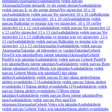
elemanları
Aksesuarlar
Aşağıdakilerin yedek parçası
Aksesuarlar
Zemin drenajı
İç ve dış zemin drenajı
Aşağıdakilerin
yedek parçası İç ve dış zemin drenajı
Yer süzgeçleri 10 x 10
cm
Aşağıdakilerin yedek parçası Yer süzgeçleri 10 x 10 cm
Balkonlar
ve teraslar için yer süzgeçleri, 10 x 10 cm
Aşağıdakilerin yedek
parçası Balkonlar ve teraslar için yer süzgeçleri, 10 x 10 cm
Yer
süzgeçleri 12 x 12 cm
Aşağıdakilerin yedek parçası Yer süzgeçleri 12
x 12 cm
Yer süzgeçleri 13 x 13 cm
Aşağıdakilerin yedek parçası Yer
süzgeçleri 13 x 13 cm
Balkonlar ve teraslar için yer süzgeçleri, 13 x
13 cm
Aşağıdakilerin yedek parçası Balkonlar ve teraslar için yer
süzgeçleri, 13 x 13 cm
Aksesuarlar
Aşağıdakilerin yedek parçası
Aksesuarlar
Takımlar, ağ bileşenleri ve yazılım
Takımlar
Geberit
FlowFit için takımlar
Boru işleme takımları
Aksesuarlar
Geberit
PushFit için takımlar
Aşağıdakilerin yedek parçası Geberit PushFit
için takımlar
Boru işleme takımları
Aşağıdakilerin yedek parçası Boru
işleme takımları
Geberit Mepla için takımlar
Aşağıdakilerin yedek
parçası Geberit Mepla için takımlar
El tipi sıkma
aletleri
Aşağıdakilerin yedek parçası El tipi sıkma aletleri
Sıkma
aletleri uyumluluğu [1]
Aşağıdakilerin yedek parçası Sıkma aletleri
uyumluluğu [1]
Sıkma aletleri uyumluluğu [2]
Aşağıdakilerin yedek
parçası Sıkma aletleri uyumluluğu [2]
Boru işleme
takımları
Aşağıdakilerin yedek parçası Boru işleme takımları
Pres
tapa
Aşağıdakilerin yedek parçası Pres tapa
Test
ekipmanı
Aksesuarlar
Geberit Volex için takımlar
Aşağıdakilerin
yedek parçası Geberit Volex için takımlar
Sıkma aletleri uyumluluğu