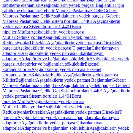
sabitleme elemanları
Aşağıdakilerin yedek parçası Bağlantılar için
sabitleme elemanları
Geberit Mapress Paslanmaz Çelik
Geberit
Mapress Paslanmaz Çelik
Aşağıdakilerin yedek parçası Geberit
Mapress Paslanmaz Çelik
Sistem boruları 1.4401
Aşağıdakilerin
yedek parçası Sistem boruları 1.4401
Boru
nipelleri
Muflar
Aşağıdakilerin yedek parçası
Muflar
Redüksiyonlar
Aşağıdakilerin yedek parçası
Redüksiyonlar
Dirsekler
Aşağıdakilerin yedek parçası Dirsekler
T
parçalar
Aşağıdakilerin yedek parçası T parçalar
Çıkarılamayan
adaptörler
Aşağıdakilerin yedek parçası Çıkarılamayan
adaptörler
Adaptörler ve bağlantılar, sökülebilir
Aşağıdakilerin yedek
parçası Adaptörler ve bağlantılar, sökülebilir
Eksenel
kompensatörler
Aşağıdakilerin yedek parçası Eksenel
kompensatörler
Kılavuzlar
Kilitler
Aşağıdakilerin yedek parçası
Kilitler
Bağlantılar
Aşağıdakilerin yedek parçası Bağlantılar
Geberit
Mapress Paslanmaz Çelik, Gaz
Aşağıdakilerin yedek parçası Geberit
Mapress Paslanmaz Çelik, Gaz
Sistem boruları 1.4401
Aşağıdakilerin
yedek parçası Sistem boruları 1.4401
Boru
nipelleri
Muflar
Aşağıdakilerin yedek parçası
Muflar
Redüksiyonlar
Aşağıdakilerin yedek parçası
Redüksiyonlar
Dirsekler
Aşağıdakilerin yedek parçası Dirsekler
T
parçalar
Aşağıdakilerin yedek parçası T parçalar
Çıkarılamayan
adaptörler
Aşağıdakilerin yedek parçası Çıkarılamayan
adaptörler
Adaptörler ve bağlantılar, sökülebilir
Aşağıdakilerin yedek