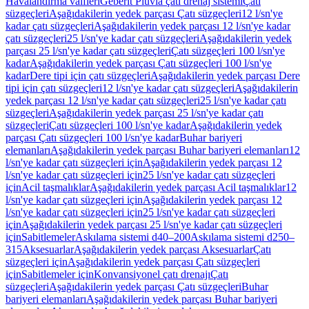
Havalandırma valfleri
Geberit Pluvia çatı drenaj sistemi
Çatı
süzgeçleri
Aşağıdakilerin yedek parçası Çatı süzgeçleri
12 l/sn'ye
kadar çatı süzgeçleri
Aşağıdakilerin yedek parçası 12 l/sn'ye kadar
çatı süzgeçleri
25 l/sn'ye kadar çatı süzgeçleri
Aşağıdakilerin yedek
parçası 25 l/sn'ye kadar çatı süzgeçleri
Çatı süzgeçleri 100 l/sn'ye
kadar
Aşağıdakilerin yedek parçası Çatı süzgeçleri 100 l/sn'ye
kadar
Dere tipi için çatı süzgeçleri
Aşağıdakilerin yedek parçası Dere
tipi için çatı süzgeçleri
12 l/sn'ye kadar çatı süzgeçleri
Aşağıdakilerin
yedek parçası 12 l/sn'ye kadar çatı süzgeçleri
25 l/sn'ye kadar çatı
süzgeçleri
Aşağıdakilerin yedek parçası 25 l/sn'ye kadar çatı
süzgeçleri
Çatı süzgeçleri 100 l/sn'ye kadar
Aşağıdakilerin yedek
parçası Çatı süzgeçleri 100 l/sn'ye kadar
Buhar bariyeri
elemanları
Aşağıdakilerin yedek parçası Buhar bariyeri elemanları
12
l/sn'ye kadar çatı süzgeçleri için
Aşağıdakilerin yedek parçası 12
l/sn'ye kadar çatı süzgeçleri için
25 l/sn'ye kadar çatı süzgeçleri
için
Acil taşmalıklar
Aşağıdakilerin yedek parçası Acil taşmalıklar
12
l/sn'ye kadar çatı süzgeçleri için
Aşağıdakilerin yedek parçası 12
l/sn'ye kadar çatı süzgeçleri için
25 l/sn'ye kadar çatı süzgeçleri
için
Aşağıdakilerin yedek parçası 25 l/sn'ye kadar çatı süzgeçleri
için
Sabitlemeler
Askılama sistemi d40–200
Askılama sistemi d250–
315
Aksesuarlar
Aşağıdakilerin yedek parçası Aksesuarlar
Çatı
süzgeçleri için
Aşağıdakilerin yedek parçası Çatı süzgeçleri
için
Sabitlemeler için
Konvansiyonel çatı drenajı
Çatı
süzgeçleri
Aşağıdakilerin yedek parçası Çatı süzgeçleri
Buhar
bariyeri elemanları
Aşağıdakilerin yedek parçası Buhar bariyeri