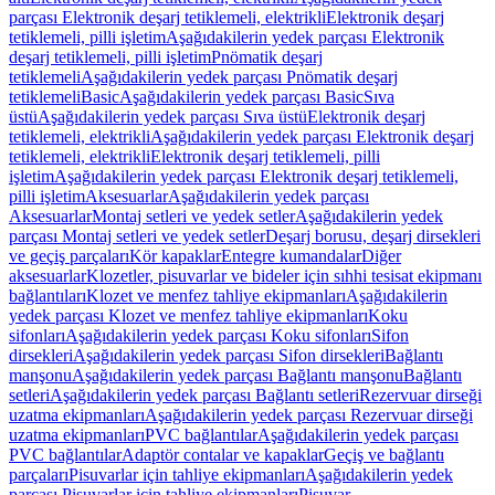
parçası Elektronik deşarj tetiklemeli, elektrikli
Elektronik deşarj
tetiklemeli, pilli işletim
Aşağıdakilerin yedek parçası Elektronik
deşarj tetiklemeli, pilli işletim
Pnömatik deşarj
tetiklemeli
Aşağıdakilerin yedek parçası Pnömatik deşarj
tetiklemeli
Basic
Aşağıdakilerin yedek parçası Basic
Sıva
üstü
Aşağıdakilerin yedek parçası Sıva üstü
Elektronik deşarj
tetiklemeli, elektrikli
Aşağıdakilerin yedek parçası Elektronik deşarj
tetiklemeli, elektrikli
Elektronik deşarj tetiklemeli, pilli
işletim
Aşağıdakilerin yedek parçası Elektronik deşarj tetiklemeli,
pilli işletim
Aksesuarlar
Aşağıdakilerin yedek parçası
Aksesuarlar
Montaj setleri ve yedek setler
Aşağıdakilerin yedek
parçası Montaj setleri ve yedek setler
Deşarj borusu, deşarj dirsekleri
ve geçiş parçaları
Kör kapaklar
Entegre kumandalar
Diğer
aksesuarlar
Klozetler, pisuvarlar ve bideler için sıhhi tesisat ekipmanı
bağlantıları
Klozet ve menfez tahliye ekipmanları
Aşağıdakilerin
yedek parçası Klozet ve menfez tahliye ekipmanları
Koku
sifonları
Aşağıdakilerin yedek parçası Koku sifonları
Sifon
dirsekleri
Aşağıdakilerin yedek parçası Sifon dirsekleri
Bağlantı
manşonu
Aşağıdakilerin yedek parçası Bağlantı manşonu
Bağlantı
setleri
Aşağıdakilerin yedek parçası Bağlantı setleri
Rezervuar dirseği
uzatma ekipmanları
Aşağıdakilerin yedek parçası Rezervuar dirseği
uzatma ekipmanları
PVC bağlantılar
Aşağıdakilerin yedek parçası
PVC bağlantılar
Adaptör contalar ve kapaklar
Geçiş ve bağlantı
parçaları
Pisuvarlar için tahliye ekipmanları
Aşağıdakilerin yedek
parçası Pisuvarlar için tahliye ekipmanları
Pisuvar