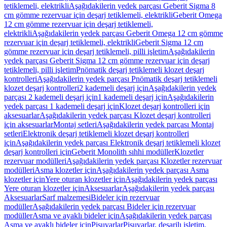
tetiklemeli, elektrikli
Aşağıdakilerin yedek parçası Geberit Sigma 8
cm gömme rezervuar için deşarj tetiklemeli, elektrikli
Geberit Omega
12 cm gömme rezervuar için deşarj tetiklemeli,
elektrikli
Aşağıdakilerin yedek parçası Geberit Omega 12 cm gömme
rezervuar için deşarj tetiklemeli, elektrikli
Geberit Sigma 12 cm
gömme rezervuar için deşarj tetiklemeli, pilli işletim
Aşağıdakilerin
yedek parçası Geberit Sigma 12 cm gömme rezervuar için deşarj
tetiklemeli, pilli işletim
Pnömatik deşarj tetiklemeli klozet deşarj
kontrolleri
Aşağıdakilerin yedek parçası Pnömatik deşarj tetiklemeli
klozet deşarj kontrolleri
2 kademeli deşarj için
Aşağıdakilerin yedek
parçası 2 kademeli deşarj için
1 kademeli deşarj için
Aşağıdakilerin
yedek parçası 1 kademeli deşarj için
Klozet deşarj kontrolleri için
aksesuarlar
Aşağıdakilerin yedek parçası Klozet deşarj kontrolleri
için aksesuarlar
Montaj setleri
Aşağıdakilerin yedek parçası Montaj
setleri
Elektronik deşarj tetiklemeli klozet deşarj kontrolleri
için
Aşağıdakilerin yedek parçası Elektronik deşarj tetiklemeli klozet
deşarj kontrolleri için
Geberit Monolith sıhhi modüller
Klozetler
rezervuar modülleri
Aşağıdakilerin yedek parçası Klozetler rezervuar
modülleri
Asma klozetler için
Aşağıdakilerin yedek parçası Asma
klozetler için
Yere oturan klozetler için
Aşağıdakilerin yedek parçası
Yere oturan klozetler için
Aksesuarlar
Aşağıdakilerin yedek parçası
Aksesuarlar
Sarf malzemesi
Bideler için rezervuar
modüller
Aşağıdakilerin yedek parçası Bideler için rezervuar
modüller
Asma ve ayaklı bideler için
Aşağıdakilerin yedek parçası
Asma ve ayaklı bideler için
Pisuvarlar
Pisuvarlar, deşarjlı işletim,