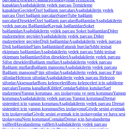
kapakları
Aşağıdakilerin yedek parçası Temizleme
kapakları
Geçişler
Özel bağlantı parçaları
Aşağıdakilerin yedek
parçası Özel bağlantı parçaları
SuperTube bağlantı
parçaları
Dirsekler
Özel bağlantı parçaları
Bağlantılar
Aşağıdakilerin
yedek parçası Bağlantılar
Kaynak bağlantıları
Soket
bağlantıları
Aşağıdakilerin yedek parçası Soket bağlantıları
Diğer
malzemelere geçişler
Aşağıdakilerin yedek parçası Diğer
malzemelere geçişler
Dişli bağlantılar
Aşağıdakilerin yedek parçası
Dişli bağlantılar
Flanş bağlantıları
Faturalı burçlar
Sıhhi tesisat
ekipmanı bağlantıları
Aşağıdakilerin yedek parçası Sıhhi tesisat
ekipmanı bağlantıları
Sifon dirsekleri
Aşağıdakilerin yedek parçası
Sifon dirsekleri
Bağlantı mufları
Aşağıdakilerin yedek parçası
Bağlantı mufları
Bağlantı manşonu
Aşağıdakilerin yedek parçası
Bağlantı manşonu
P tipi sifonlar
Aşağıdakilerin yedek parçası P tipi
sifonlar
Helezon sifonlar
Aşağıdakilerin yedek parçası Helezon
sifonlar
Aksesuarlar
Boru kelepçeleri
Boru kelepçeleri için sabitleme
parçaları
Taşıma kanalları
Kilitler
Contalar
Şablon kutuları
Sarf
malzemesi
Yangın koruması, ses izolasyonu ve nem koruması
Yangın
koruması
Aşağıdakilerin yedek parçası Yangın koruması
Drenaj
sistemleri için yangın koruması
Aşağıdakilerin yedek parçası Drenaj
sistemleri için yangın koruması
Ses izolasyonu
Gövde sesini ayırmak
için izolasyonlar
Gövde sesini ayırmak için izolasyonlar ve hava sesi
izolasyonu
Nem koruması
Contalar
Drenaj için havalandırma
valfleri
Havalandırma valfleri
Aşağıdakilerin yedek parçası