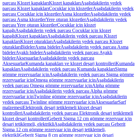
parçası Klozet kapakları
Klozet kapakları
Aşağıdakilerin yedek
parçası Klozet kapakları
Çocuklar için klozetler
Aşağıdakilerin yedek
parçası Çocuklar için klozetler
Asma klozetler
Aşağıdakilerin yedek
parçası Asma klozetler
Yere oturan klozetler
Aşağıdakilerin yedek
parçası Yere oturan klozetler
Çocuklar için klozet
kapağı
Aşağıdakilerin yedek parçası Çocuklar için klozet
kapağı
Klozet kapakları
Aşağıdakilerin yedek parçası Klozet
kapakları
Klozet oturakları
Aşağıdakilerin yedek parçası Klozet
oturakları
Bideler
Asma bideler
Aşağıdakilerin yedek parçası Asma
bideler
Ayaklı bideler
Aşağıdakilerin yedek parçası Ayaklı
bideler
Aksesuarlar
Aşağıdakilerin yedek parçası
Aksesuarlar
Kumanda kapakları ve klozet deşarj kontrolleri
Kumanda
kapakları
Aşağıdakilerin yedek parçası Kumanda kapakları
Sigma
gömme rezervuarlar için
Aşağıdakilerin yedek parçası Sigma gömme
rezervuarlar için
Omega gömme rezervuarlar için
Aşağıdakilerin
yedek parçası Omega gömme rezervuarlar için
Alpha gömme
rezervuarlar için
Aşağıdakilerin yedek parçası Alpha gömme
rezervuarlar için
Twinline gömme rezervuarlar için
Aşağıdakilerin
yedek parçası Twinline gömme rezervuarlar için
Aksesuarlar
Sarf
malzemesi
Elektronik deşarj tetiklemeli klozet deşarj
kontrolleri
Aşağıdakilerin yedek parçası Elektronik deşarj tetiklemeli
klozet deşarj kontrolleri
Geberit Sigma 12 cm gömme rezervuar için
deşarj tetiklemeli, elektrikli
Aşağıdakilerin yedek parçası Geberit
Sigma 12 cm gömme rezervuar için deşarj tetiklemeli,
elektrikli
Geberit Sigma 8 cm gömme rezervuar için deşarj