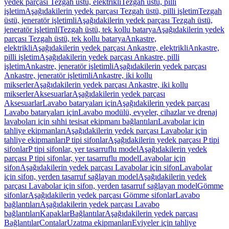
yedek parçası Tezgah üstü, elektrikli
Tezgah üstü, pilli
işletim
Aşağıdakilerin yedek parçası Tezgah üstü, pilli işletim
Tezgah
üstü, jeneratör işletimli
Aşağıdakilerin yedek parçası Tezgah üstü,
jeneratör işletimli
Tezgah üstü, tek kollu batarya
Aşağıdakilerin yedek
parçası Tezgah üstü, tek kollu batarya
Ankastre,
elektrikli
Aşağıdakilerin yedek parçası Ankastre, elektrikli
Ankastre,
pilli işletim
Aşağıdakilerin yedek parçası Ankastre, pilli
işletim
Ankastre, jeneratör işletimli
Aşağıdakilerin yedek parçası
Ankastre, jeneratör işletimli
Ankastre, iki kollu
mikserler
Aşağıdakilerin yedek parçası Ankastre, iki kollu
mikserler
Aksesuarlar
Aşağıdakilerin yedek parçası
Aksesuarlar
Lavabo bataryaları için
Aşağıdakilerin yedek parçası
Lavabo bataryaları için
Lavabo modülü, evyeler, cihazlar ve drenaj
lavaboları için sıhhi tesisat ekipmanı bağlantıları
Lavabolar için
tahliye ekipmanları
Aşağıdakilerin yedek parçası Lavabolar için
tahliye ekipmanları
P tipi sifonlar
Aşağıdakilerin yedek parçası P tipi
sifonlar
P tipi sifonlar, yer tasarruflu model
Aşağıdakilerin yedek
parçası P tipi sifonlar, yer tasarruflu model
Lavabolar için
sifon
Aşağıdakilerin yedek parçası Lavabolar için sifon
Lavabolar
için sifon, yerden tasarruf sağlayan model
Aşağıdakilerin yedek
parçası Lavabolar için sifon, yerden tasarruf sağlayan model
Gömme
sifonlar
Aşağıdakilerin yedek parçası Gömme sifonlar
Lavabo
bağlantıları
Aşağıdakilerin yedek parçası Lavabo
bağlantıları
Kapaklar
Bağlantılar
Aşağıdakilerin yedek parçası
Bağlantılar
Contalar
Uzatma ekipmanları
Eviyeler için tahliye