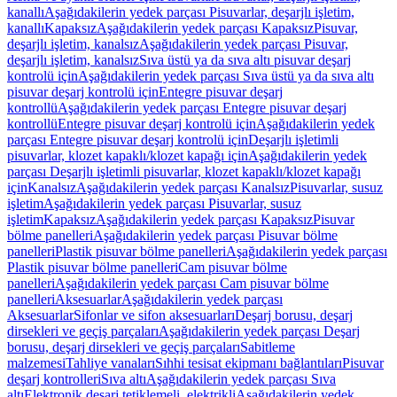
kanallı
Aşağıdakilerin yedek parçası Pisuvarlar, deşarjlı işletim,
kanallı
Kapaksız
Aşağıdakilerin yedek parçası Kapaksız
Pisuvar,
deşarjlı işletim, kanalsız
Aşağıdakilerin yedek parçası Pisuvar,
deşarjlı işletim, kanalsız
Sıva üstü ya da sıva altı pisuvar deşarj
kontrolü için
Aşağıdakilerin yedek parçası Sıva üstü ya da sıva altı
pisuvar deşarj kontrolü için
Entegre pisuvar deşarj
kontrollü
Aşağıdakilerin yedek parçası Entegre pisuvar deşarj
kontrollü
Entegre pisuvar deşarj kontrolü için
Aşağıdakilerin yedek
parçası Entegre pisuvar deşarj kontrolü için
Deşarjlı işletimli
pisuvarlar, klozet kapaklı/klozet kapağı için
Aşağıdakilerin yedek
parçası Deşarjlı işletimli pisuvarlar, klozet kapaklı/klozet kapağı
için
Kanalsız
Aşağıdakilerin yedek parçası Kanalsız
Pisuvarlar, susuz
işletim
Aşağıdakilerin yedek parçası Pisuvarlar, susuz
işletim
Kapaksız
Aşağıdakilerin yedek parçası Kapaksız
Pisuvar
bölme panelleri
Aşağıdakilerin yedek parçası Pisuvar bölme
panelleri
Plastik pisuvar bölme panelleri
Aşağıdakilerin yedek parçası
Plastik pisuvar bölme panelleri
Cam pisuvar bölme
panelleri
Aşağıdakilerin yedek parçası Cam pisuvar bölme
panelleri
Aksesuarlar
Aşağıdakilerin yedek parçası
Aksesuarlar
Sifonlar ve sifon aksesuarları
Deşarj borusu, deşarj
dirsekleri ve geçiş parçaları
Aşağıdakilerin yedek parçası Deşarj
borusu, deşarj dirsekleri ve geçiş parçaları
Sabitleme
malzemesi
Tahliye vanaları
Sıhhi tesisat ekipmanı bağlantıları
Pisuvar
deşarj kontrolleri
Sıva altı
Aşağıdakilerin yedek parçası Sıva
altı
Elektronik deşarj tetiklemeli, elektrikli
Aşağıdakilerin yedek