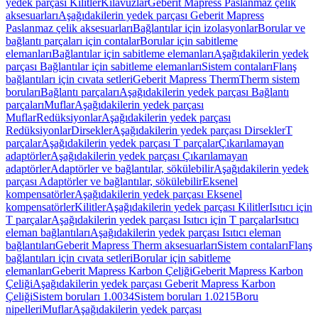
yedek parçası Kilitler
Kılavuzlar
Geberit Mapress Paslanmaz çelik
aksesuarları
Aşağıdakilerin yedek parçası Geberit Mapress
Paslanmaz çelik aksesuarları
Bağlantılar için izolasyonlar
Borular ve
bağlantı parçaları için contalar
Borular için sabitleme
elemanları
Bağlantılar için sabitleme elemanları
Aşağıdakilerin yedek
parçası Bağlantılar için sabitleme elemanları
Sistem contaları
Flanş
bağlantıları için cıvata setleri
Geberit Mapress Therm
Therm sistem
boruları
Bağlantı parçaları
Aşağıdakilerin yedek parçası Bağlantı
parçaları
Muflar
Aşağıdakilerin yedek parçası
Muflar
Redüksiyonlar
Aşağıdakilerin yedek parçası
Redüksiyonlar
Dirsekler
Aşağıdakilerin yedek parçası Dirsekler
T
parçalar
Aşağıdakilerin yedek parçası T parçalar
Çıkarılamayan
adaptörler
Aşağıdakilerin yedek parçası Çıkarılamayan
adaptörler
Adaptörler ve bağlantılar, sökülebilir
Aşağıdakilerin yedek
parçası Adaptörler ve bağlantılar, sökülebilir
Eksenel
kompensatörler
Aşağıdakilerin yedek parçası Eksenel
kompensatörler
Kilitler
Aşağıdakilerin yedek parçası Kilitler
Isıtıcı için
T parçalar
Aşağıdakilerin yedek parçası Isıtıcı için T parçalar
Isıtıcı
eleman bağlantıları
Aşağıdakilerin yedek parçası Isıtıcı eleman
bağlantıları
Geberit Mapress Therm aksesuarları
Sistem contaları
Flanş
bağlantıları için cıvata setleri
Borular için sabitleme
elemanları
Geberit Mapress Karbon Çeliği
Geberit Mapress Karbon
Çeliği
Aşağıdakilerin yedek parçası Geberit Mapress Karbon
Çeliği
Sistem boruları 1.0034
Sistem boruları 1.0215
Boru
nipelleri
Muflar
Aşağıdakilerin yedek parçası