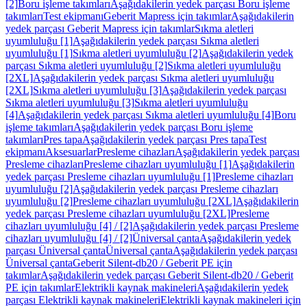
[2]
Boru işleme takımları
Aşağıdakilerin yedek parçası Boru işleme
takımları
Test ekipmanı
Geberit Mapress için takımlar
Aşağıdakilerin
yedek parçası Geberit Mapress için takımlar
Sıkma aletleri
uyumluluğu [1]
Aşağıdakilerin yedek parçası Sıkma aletleri
uyumluluğu [1]
Sıkma aletleri uyumluluğu [2]
Aşağıdakilerin yedek
parçası Sıkma aletleri uyumluluğu [2]
Sıkma aletleri uyumluluğu
[2XL]
Aşağıdakilerin yedek parçası Sıkma aletleri uyumluluğu
[2XL]
Sıkma aletleri uyumluluğu [3]
Aşağıdakilerin yedek parçası
Sıkma aletleri uyumluluğu [3]
Sıkma aletleri uyumluluğu
[4]
Aşağıdakilerin yedek parçası Sıkma aletleri uyumluluğu [4]
Boru
işleme takımları
Aşağıdakilerin yedek parçası Boru işleme
takımları
Pres tapa
Aşağıdakilerin yedek parçası Pres tapa
Test
ekipmanı
Aksesuarlar
Presleme cihazları
Aşağıdakilerin yedek parçası
Presleme cihazları
Presleme cihazları uyumluluğu [1]
Aşağıdakilerin
yedek parçası Presleme cihazları uyumluluğu [1]
Presleme cihazları
uyumluluğu [2]
Aşağıdakilerin yedek parçası Presleme cihazları
uyumluluğu [2]
Presleme cihazları uyumluluğu [2XL]
Aşağıdakilerin
yedek parçası Presleme cihazları uyumluluğu [2XL]
Presleme
cihazları uyumluluğu [4] / [2]
Aşağıdakilerin yedek parçası Presleme
cihazları uyumluluğu [4] / [2]
Üniversal çanta
Aşağıdakilerin yedek
parçası Üniversal çanta
Üniversal çanta
Aşağıdakilerin yedek parçası
Üniversal çanta
Geberit Silent-db20 / Geberit PE için
takımlar
Aşağıdakilerin yedek parçası Geberit Silent-db20 / Geberit
PE için takımlar
Elektrikli kaynak makineleri
Aşağıdakilerin yedek
parçası Elektrikli kaynak makineleri
Elektrikli kaynak makineleri için