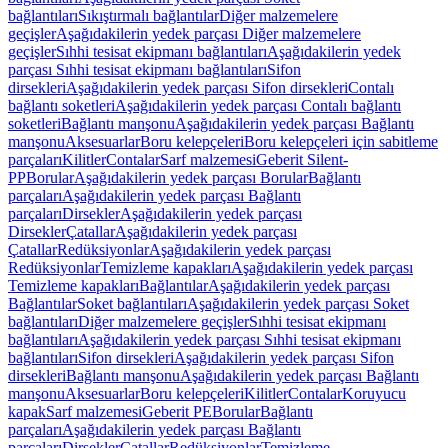
bağlantıları
Sıkıştırmalı bağlantılar
Diğer malzemelere
geçişler
Aşağıdakilerin yedek parçası Diğer malzemelere
geçişler
Sıhhi tesisat ekipmanı bağlantıları
Aşağıdakilerin yedek
parçası Sıhhi tesisat ekipmanı bağlantıları
Sifon
dirsekleri
Aşağıdakilerin yedek parçası Sifon dirsekleri
Contalı
bağlantı soketleri
Aşağıdakilerin yedek parçası Contalı bağlantı
soketleri
Bağlantı manşonu
Aşağıdakilerin yedek parçası Bağlantı
manşonu
Aksesuarlar
Boru kelepçeleri
Boru kelepçeleri için sabitleme
parçaları
Kilitler
Contalar
Sarf malzemesi
Geberit Silent-
PP
Borular
Aşağıdakilerin yedek parçası Borular
Bağlantı
parçaları
Aşağıdakilerin yedek parçası Bağlantı
parçaları
Dirsekler
Aşağıdakilerin yedek parçası
Dirsekler
Çatallar
Aşağıdakilerin yedek parçası
Çatallar
Redüksiyonlar
Aşağıdakilerin yedek parçası
Redüksiyonlar
Temizleme kapakları
Aşağıdakilerin yedek parçası
Temizleme kapakları
Bağlantılar
Aşağıdakilerin yedek parçası
Bağlantılar
Soket bağlantıları
Aşağıdakilerin yedek parçası Soket
bağlantıları
Diğer malzemelere geçişler
Sıhhi tesisat ekipmanı
bağlantıları
Aşağıdakilerin yedek parçası Sıhhi tesisat ekipmanı
bağlantıları
Sifon dirsekleri
Aşağıdakilerin yedek parçası Sifon
dirsekleri
Bağlantı manşonu
Aşağıdakilerin yedek parçası Bağlantı
manşonu
Aksesuarlar
Boru kelepçeleri
Kilitler
Contalar
Koruyucu
kapak
Sarf malzemesi
Geberit PE
Borular
Bağlantı
parçaları
Aşağıdakilerin yedek parçası Bağlantı
parçaları
Dirsekler
Çatallar
Redüksiyonlar
Temizleme