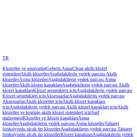
TR
Klozetler ve pisuvarlar
Geberit AquaClean akıllı klozet
sistemleri
Akıllı klozetler
Aşağıdakilerin yedek parçası Akıllı
klozetler
Asma klozetler
Aşağıdakilerin yedek parçası Asma
klozetler
Akıllı klozet kapakları
Aşağıdakilerin yedek parçası Akıllı
klozet kapakları
Klozet seramikleri için
Aşağıdakilerin yedek parçası
Klozet seramikleri için
Aksesuarlar
Aşağıdakilerin yedek parçası
Aksesuarlar
Akıllı klozetler için
Akıllı klozet kapakları
için
Aşağıdakilerin yedek parçası Akıllı klozet kapakları için
Akıllı
klozetler ve komple akıllı klozet sistemleri için
Sarf
malzemesi
Klozetler ve klozet kapakları
Asma
klozetler
Aşağıdakilerin yedek parçası Asma klozetler
Taharet
fonksiyonlu alçak tip klozetler
Aşağıdakilerin yedek parçası Taharet
fonksiyonlu alçak tip klozetler
Klozet kapakları
Aşağıdakilerin yedek