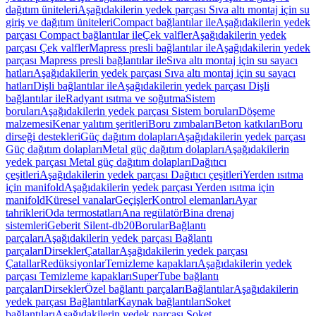
dağıtım üniteleri
Aşağıdakilerin yedek parçası Sıva altı montaj için su
giriş ve dağıtım üniteleri
Compact bağlantılar ile
Aşağıdakilerin yedek
parçası Compact bağlantılar ile
Çek valfler
Aşağıdakilerin yedek
parçası Çek valfler
Mapress presli bağlantılar ile
Aşağıdakilerin yedek
parçası Mapress presli bağlantılar ile
Sıva altı montaj için su sayacı
hatları
Aşağıdakilerin yedek parçası Sıva altı montaj için su sayacı
hatları
Dişli bağlantılar ile
Aşağıdakilerin yedek parçası Dişli
bağlantılar ile
Radyant ısıtma ve soğutma
Sistem
boruları
Aşağıdakilerin yedek parçası Sistem boruları
Döşeme
malzemesi
Kenar yalıtım şeritleri
Boru zımbaları
Beton katkıları
Boru
dirseği destekleri
Güç dağıtım dolapları
Aşağıdakilerin yedek parçası
Güç dağıtım dolapları
Metal güç dağıtım dolapları
Aşağıdakilerin
yedek parçası Metal güç dağıtım dolapları
Dağıtıcı
çeşitleri
Aşağıdakilerin yedek parçası Dağıtıcı çeşitleri
Yerden ısıtma
için manifold
Aşağıdakilerin yedek parçası Yerden ısıtma için
manifold
Küresel vanalar
Geçişler
Kontrol elemanları
Ayar
tahrikleri
Oda termostatları
Ana regülatör
Bina drenaj
sistemleri
Geberit Silent-db20
Borular
Bağlantı
parçaları
Aşağıdakilerin yedek parçası Bağlantı
parçaları
Dirsekler
Çatallar
Aşağıdakilerin yedek parçası
Çatallar
Redüksiyonlar
Temizleme kapakları
Aşağıdakilerin yedek
parçası Temizleme kapakları
SuperTube bağlantı
parçaları
Dirsekler
Özel bağlantı parçaları
Bağlantılar
Aşağıdakilerin
yedek parçası Bağlantılar
Kaynak bağlantıları
Soket
bağlantıları
Aşağıdakilerin yedek parçası Soket