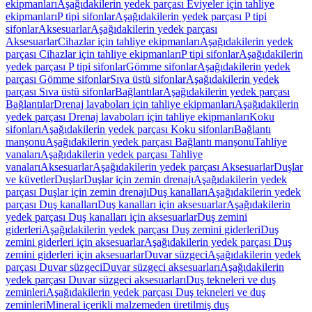
ekipmanları
Aşağıdakilerin yedek parçası Eviyeler için tahliye
ekipmanları
P tipi sifonlar
Aşağıdakilerin yedek parçası P tipi
sifonlar
Aksesuarlar
Aşağıdakilerin yedek parçası
Aksesuarlar
Cihazlar için tahliye ekipmanları
Aşağıdakilerin yedek
parçası Cihazlar için tahliye ekipmanları
P tipi sifonlar
Aşağıdakilerin
yedek parçası P tipi sifonlar
Gömme sifonlar
Aşağıdakilerin yedek
parçası Gömme sifonlar
Sıva üstü sifonlar
Aşağıdakilerin yedek
parçası Sıva üstü sifonlar
Bağlantılar
Aşağıdakilerin yedek parçası
Bağlantılar
Drenaj lavaboları için tahliye ekipmanları
Aşağıdakilerin
yedek parçası Drenaj lavaboları için tahliye ekipmanları
Koku
sifonları
Aşağıdakilerin yedek parçası Koku sifonları
Bağlantı
manşonu
Aşağıdakilerin yedek parçası Bağlantı manşonu
Tahliye
vanaları
Aşağıdakilerin yedek parçası Tahliye
vanaları
Aksesuarlar
Aşağıdakilerin yedek parçası Aksesuarlar
Duşlar
ve küvetler
Duşlar
Duşlar için zemin drenajı
Aşağıdakilerin yedek
parçası Duşlar için zemin drenajı
Duş kanalları
Aşağıdakilerin yedek
parçası Duş kanalları
Duş kanalları için aksesuarlar
Aşağıdakilerin
yedek parçası Duş kanalları için aksesuarlar
Duş zemini
giderleri
Aşağıdakilerin yedek parçası Duş zemini giderleri
Duş
zemini giderleri için aksesuarlar
Aşağıdakilerin yedek parçası Duş
zemini giderleri için aksesuarlar
Duvar süzgeci
Aşağıdakilerin yedek
parçası Duvar süzgeci
Duvar süzgeci aksesuarları
Aşağıdakilerin
yedek parçası Duvar süzgeci aksesuarları
Duş tekneleri ve duş
zeminleri
Aşağıdakilerin yedek parçası Duş tekneleri ve duş
zeminleri
Mineral içerikli malzemeden üretilmiş duş