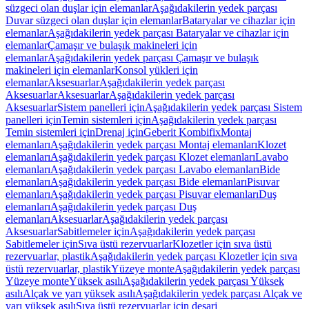
süzgeci olan duşlar için elemanlar
Aşağıdakilerin yedek parçası
Duvar süzgeci olan duşlar için elemanlar
Bataryalar ve cihazlar için
elemanlar
Aşağıdakilerin yedek parçası Bataryalar ve cihazlar için
elemanlar
Çamaşır ve bulaşık makineleri için
elemanlar
Aşağıdakilerin yedek parçası Çamaşır ve bulaşık
makineleri için elemanlar
Konsol yükleri için
elemanlar
Aksesuarlar
Aşağıdakilerin yedek parçası
Aksesuarlar
Aksesuarlar
Aşağıdakilerin yedek parçası
Aksesuarlar
Sistem panelleri için
Aşağıdakilerin yedek parçası Sistem
panelleri için
Temin sistemleri için
Aşağıdakilerin yedek parçası
Temin sistemleri için
Drenaj için
Geberit Kombifix
Montaj
elemanları
Aşağıdakilerin yedek parçası Montaj elemanları
Klozet
elemanları
Aşağıdakilerin yedek parçası Klozet elemanları
Lavabo
elemanları
Aşağıdakilerin yedek parçası Lavabo elemanları
Bide
elemanları
Aşağıdakilerin yedek parçası Bide elemanları
Pisuvar
elemanları
Aşağıdakilerin yedek parçası Pisuvar elemanları
Duş
elemanları
Aşağıdakilerin yedek parçası Duş
elemanları
Aksesuarlar
Aşağıdakilerin yedek parçası
Aksesuarlar
Sabitlemeler için
Aşağıdakilerin yedek parçası
Sabitlemeler için
Sıva üstü rezervuarlar
Klozetler için sıva üstü
rezervuarlar, plastik
Aşağıdakilerin yedek parçası Klozetler için sıva
üstü rezervuarlar, plastik
Yüzeye monte
Aşağıdakilerin yedek parçası
Yüzeye monte
Yüksek asılı
Aşağıdakilerin yedek parçası Yüksek
asılı
Alçak ve yarı yüksek asılı
Aşağıdakilerin yedek parçası Alçak ve
yarı yüksek asılı
Sıva üstü rezervuarlar için deşarj