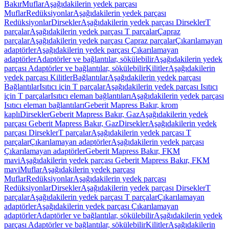
Bakır
Muflar
Aşağıdakilerin yedek parçası
Muflar
Redüksiyonlar
Aşağıdakilerin yedek parçası
Redüksiyonlar
Dirsekler
Aşağıdakilerin yedek parçası Dirsekler
T
parçalar
Aşağıdakilerin yedek parçası T parçalar
Çapraz
parçalar
Aşağıdakilerin yedek parçası Çapraz parçalar
Çıkarılamayan
adaptörler
Aşağıdakilerin yedek parçası Çıkarılamayan
adaptörler
Adaptörler ve bağlantılar, sökülebilir
Aşağıdakilerin yedek
parçası Adaptörler ve bağlantılar, sökülebilir
Kilitler
Aşağıdakilerin
yedek parçası Kilitler
Bağlantılar
Aşağıdakilerin yedek parçası
Bağlantılar
Isıtıcı için T parçalar
Aşağıdakilerin yedek parçası Isıtıcı
için T parçalar
Isıtıcı eleman bağlantıları
Aşağıdakilerin yedek parçası
Isıtıcı eleman bağlantıları
Geberit Mapress Bakır, krom
kaplı
Dirsekler
Geberit Mapress Bakır, Gaz
Aşağıdakilerin yedek
parçası Geberit Mapress Bakır, Gaz
Dirsekler
Aşağıdakilerin yedek
parçası Dirsekler
T parçalar
Aşağıdakilerin yedek parçası T
parçalar
Çıkarılamayan adaptörler
Aşağıdakilerin yedek parçası
Çıkarılamayan adaptörler
Geberit Mapress Bakır, FKM
mavi
Aşağıdakilerin yedek parçası Geberit Mapress Bakır, FKM
mavi
Muflar
Aşağıdakilerin yedek parçası
Muflar
Redüksiyonlar
Aşağıdakilerin yedek parçası
Redüksiyonlar
Dirsekler
Aşağıdakilerin yedek parçası Dirsekler
T
parçalar
Aşağıdakilerin yedek parçası T parçalar
Çıkarılamayan
adaptörler
Aşağıdakilerin yedek parçası Çıkarılamayan
adaptörler
Adaptörler ve bağlantılar, sökülebilir
Aşağıdakilerin yedek
parçası Adaptörler ve bağlantılar, sökülebilir
Kilitler
Aşağıdakilerin