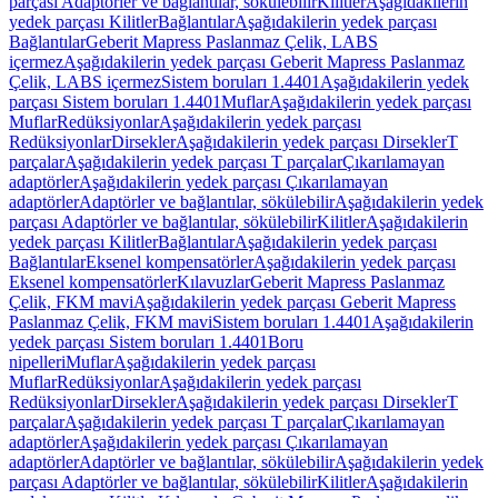
parçası Adaptörler ve bağlantılar, sökülebilir
Kilitler
Aşağıdakilerin
yedek parçası Kilitler
Bağlantılar
Aşağıdakilerin yedek parçası
Bağlantılar
Geberit Mapress Paslanmaz Çelik, LABS
içermez
Aşağıdakilerin yedek parçası Geberit Mapress Paslanmaz
Çelik, LABS içermez
Sistem boruları 1.4401
Aşağıdakilerin yedek
parçası Sistem boruları 1.4401
Muflar
Aşağıdakilerin yedek parçası
Muflar
Redüksiyonlar
Aşağıdakilerin yedek parçası
Redüksiyonlar
Dirsekler
Aşağıdakilerin yedek parçası Dirsekler
T
parçalar
Aşağıdakilerin yedek parçası T parçalar
Çıkarılamayan
adaptörler
Aşağıdakilerin yedek parçası Çıkarılamayan
adaptörler
Adaptörler ve bağlantılar, sökülebilir
Aşağıdakilerin yedek
parçası Adaptörler ve bağlantılar, sökülebilir
Kilitler
Aşağıdakilerin
yedek parçası Kilitler
Bağlantılar
Aşağıdakilerin yedek parçası
Bağlantılar
Eksenel kompensatörler
Aşağıdakilerin yedek parçası
Eksenel kompensatörler
Kılavuzlar
Geberit Mapress Paslanmaz
Çelik, FKM mavi
Aşağıdakilerin yedek parçası Geberit Mapress
Paslanmaz Çelik, FKM mavi
Sistem boruları 1.4401
Aşağıdakilerin
yedek parçası Sistem boruları 1.4401
Boru
nipelleri
Muflar
Aşağıdakilerin yedek parçası
Muflar
Redüksiyonlar
Aşağıdakilerin yedek parçası
Redüksiyonlar
Dirsekler
Aşağıdakilerin yedek parçası Dirsekler
T
parçalar
Aşağıdakilerin yedek parçası T parçalar
Çıkarılamayan
adaptörler
Aşağıdakilerin yedek parçası Çıkarılamayan
adaptörler
Adaptörler ve bağlantılar, sökülebilir
Aşağıdakilerin yedek
parçası Adaptörler ve bağlantılar, sökülebilir
Kilitler
Aşağıdakilerin