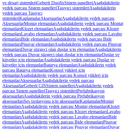
ve deşarj sistemleri
Geberit Duofix
Sistem panelleri
Aşağıdakilerin
yedek parçası Sistem panelleri
Taşıyıcı sistemleri
Aşağıdakilerin
yedek parçası Taşıyıcı
sistemleri
Kaplamalar
Aksesuarlar
Aşağıdakilerin yedek parçası
Aksesuarlar
Montaj elemanları
Aşağıdakilerin yedek parçası Montaj
elemanları
Klozet elemanları
Aşağıdakilerin yedek parçası Klozet
elemanları
Lavabo elemanları
Aşağıdakilerin yedek parçası Lavabo
elemanları
Bide elemanları
Aşağıdakilerin yedek parçası Bide
elemanları
Pisuvar elemanları
Aşağıdakilerin yedek parçası Pisuvar
elemanları
Duvar süzgeci olan duşlar için elemanlar
Aşağıdakilerin
yedek parçası Duvar süzgeci olan duşlar için elemanlar
Duşlar ve
küvetler için elemanlar
Aşağıdakilerin yedek parçası Duşlar ve
küvetler için elemanlar
Batarya elemanları
Aşağıdakilerin yedek
parçası Batarya elemanları
Konsol yükleri için
elemanlar
Aşağıdakilerin yedek parçası Konsol yükleri için
elemanlar
Aksesuarlar
Aşağıdakilerin yedek parçası
Aksesuarlar
Geberit GIS
Sistem panelleri
Aşağıdakilerin yedek
parçası Sistem panelleri
Taşıyıcı sistemleri
Prefabrikasyon
aksesuarları
Aşağıdakilerin yedek parçası Prefabrikasyon
aksesuarları
Ses izolasyonu için aksesuarlar
Kaplamalar
Montaj
elemanları
Aşağıdakilerin yedek parçası Montaj elemanları
Klozet
elemanları
Aşağıdakilerin yedek parçası Klozet elemanları
Lavabo
elemanları
Aşağıdakilerin yedek parçası Lavabo elemanları
Bide
elemanları
Aşağıdakilerin yedek parçası Bide elemanları
Pisuvar
elemanları
Aşağıdakilerin yedek parçası Pisuvar elemanları
Duvar