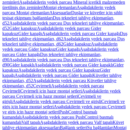
zeminleri
Aşağıdakilerin yedek parçası Mineral içerikli malzemeden
üretilmiş duş zeminleri
Montaj elemanları
Aşağıdakilerin yedek
parçası Montaj elemanları
Aksesuarlar
Duşlar ve küvetler için sıhhi
tesisat ekipmanı bağlantıları
Duş tekneleri tahliye ekipmanları,
d52
Aşağıdakilerin yedek parçası Duş tekneleri tahliye ekipmanları,
d52
Gider kapaksız
Aşağıdakilerin yedek parçası Gider
kapaksız
Gider kapağı
Aşağıdakilerin yedek parçası Gider kapağı
Duş
tekneleri tahliye ekipmanları, d62
Aşağıdakilerin yedek parçası Duş
tekneleri tahliye ekipmanları, d62
Gider kapaksız
Aşağıdakilerin
yedek parçası Gider kapaksız
Gider kapağı
Aşağıdakilerin yedek
parçası Gider kapağı
Duş tekneleri tahliye ekipmanları,
d90
Aşağıdakilerin yedek parçası Duş tekneleri tahliye ekipmanları,
d90
Gider kapaklı
Aşağıdakilerin yedek parçası Gider kapaklı
Gider
kapaksız
Aşağıdakilerin yedek parçası Gider kapaksız
Gider
kapağı
Aşağıdakilerin yedek parçası Gider kapağı
Küvetler tahliye
ekipmanları, d52
Aşağıdakilerin yedek parçası Küvetler tahliye
ekipmanları, d52
Çevirmeli
Aşağıdakilerin yedek parçası
Çevirmeli
Çevirmeli için hazır montaj setleri
Aşağıdakilerin yedek
parçası Çevirmeli için hazır montaj setleri
Çevirmeli ve
girişli
Aşağıdakilerin yedek parçası Çevirmeli ve girişli
Çevirmeli ve
giriş için hazır montaj setleri
Aşağıdakilerin yedek parçası Çevirmeli
ve giriş için hazır montaj setleri
PushControl basmalı
kumandalı
Aşağıdakilerin yedek parçası PushControl basmalı
kumandalı
Valf tapalı
Aşağıdakilerin yedek parçası Valf tapalı
Küvet
tahliye ekipmanları aksesuarları
Bağlantı setleri
Su bağlantıları
Montaj