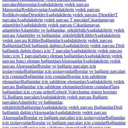
parçaları
Manşonlar
Aşağıdakilerin yedek parçası
Manşonlar
Redüksiyonlar
Aşağıdakilerin yedek parçası
Redüksiyonlar
Dirsekler
Aşağıdakilerin yedek parçası Dirsekler
T
parçalar
Aşağıdakilerin yedek parçası T parçalar
Çıkarılamayan
adaptörler
Aşağıdakilerin yedek parçası Çıkarılamayan
adaptörler
Adaptörler ve bağlantılar, sökülebilir
Aşağıdakilerin yedek
parçası Adaptörler ve bağlantılar, sökülebilir
Kilitler
Aşağıdakilerin
yedek parçası Kilitler
Bağlantılar
Aşağıdakilerin yedek parçası
Bağlantılar
Dişli bağlantılı dağıtıcı
Aşağıdakilerin yedek parçası Dişli
bağlantılı dağıtıcı
Isıtıcı için T parçalar
Aşağıdakilerin yedek parçası
Isıtıcı için T parçalar
Isıtıcı eleman bağlantıları
Aşağıdakilerin yedek
parçası Isıtıcı eleman bağlantıları
Aksesuarlar
Aşağıdakilerin yedek
parçası Aksesuarlar
Borular ve bağlantı parçaları için
izolasyonlar
Bağlantılar için izolasyonlar
Borular ve bağlantı parçaları
için contalar
Bağlantılar için contalar
Borular için sabitleme
elemanları
Bağlantılar için sabitleme elemanları
Aşağıdakilerin yedek
parçası Bağlantılar için sabitleme elemanları
Sistem contaları
Flanş
bağlantıları için cıvata setleri
Geberit Volex
Isıtma sistem boruları
SL
Bağlantı parçaları
Aşağıdakilerin yedek parçası Bağlantı
parçaları
Adaptörler ve bağlantılar,
sökülebilir
Bağlantılar
Aşağıdakilerin yedek parçası Bağlantılar
Dişli
bağlantılı dağıtıcı
Aksesuarlar
Aşağıdakilerin yedek parçası
Aksesuarlar
Borular ve bağlantı parçaları için izolasyonlar
Bağlantılar
için izolasyonlar
Borular ve bağlantı parçaları için contalar
Bağlantılar
için contalar
Borular için sabitleme elemanları
Bağlantılar için