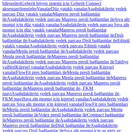
bileşenleri
Geberit hijyen sistemi için Geberit Connect
aksesuarı
Sensörler
Vanalar
Düz yataklı vanalar
Aşağıdakilerin yedek
parçası Düz yataklı vanalar
Mapress presli bağlantılar
ile
Aşağıdakilerin yedek parçası Mapress presli bağlantılar ile
Sıva altı
montaj için düz yataklı vanalar
Aşağıdakilerin yedek parçası Sıva altı
montaj için düz yataklı vanalar
Mapress presli bağlantılar
ile
Aşağıdakilerin yedek parçası Mapress presli bağlantılar ile
Dişli
bağlantılar ile
Aşağıdakilerin yedek parçası Dişli bağlantılar ile
Eğimli
yataklı vanalar
Aşağıdakilerin yedek parçası Eğimli yataklı
vanalar
Mepla presli bağlantılar ile
Aşağıdakilerin yedek parçası
Mepla presli bağlantılar ile
Mapress presli bağlantılar
ile
Aşağıdakilerin yedek parçası Mapress presli bağlantılar ile
Tahliye
valfleri
Küresel vanalar
Aşağıdakilerin yedek parçası Küresel
vanalar
FlowFit pres bağlantıları ile
Mepla presli bağlantılar
ile
Aşağıdakilerin yedek parçası Mepla presli bağlantılar ile
Mapress
presli bağlantılar ile
Aşağıdakilerin yedek parçası Mapress presli
bağlantılar ile
Mapress presli bağlantılar ile, FKM
mavi
Aşağıdakilerin yedek parçası Mapress presli bağlantılar ile,
FKM mavi
Sıva altı montaj için küresel vanalar
Aşağıdakilerin yedek
parçası Sıva altı montaj için küresel vanalar
FlowFit pres bağlantıları
ile
Mepla presli bağlantılar ile
Aşağıdakilerin yedek parçası Mepla
presli bağlantılar ile
Volex presli bağlantılar ile
Compact bağlantılar
ile
Mapress presli bağlantılar ile
Aşağıdakilerin yedek parçası
Mapress presli bağlantılar ile
Dişli bağlantılar ile
Aşağıdakilerin
yedek parçası Dişli bağlantılar ile
Sıva altı montaj için su giriş ve