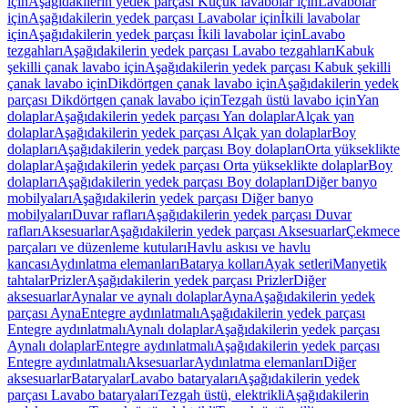
için
Aşağıdakilerin yedek parçası Küçük lavabolar için
Lavabolar
için
Aşağıdakilerin yedek parçası Lavabolar için
İkili lavabolar
için
Aşağıdakilerin yedek parçası İkili lavabolar için
Lavabo
tezgahları
Aşağıdakilerin yedek parçası Lavabo tezgahları
Kabuk
şekilli çanak lavabo için
Aşağıdakilerin yedek parçası Kabuk şekilli
çanak lavabo için
Dikdörtgen çanak lavabo için
Aşağıdakilerin yedek
parçası Dikdörtgen çanak lavabo için
Tezgah üstü lavabo için
Yan
dolaplar
Aşağıdakilerin yedek parçası Yan dolaplar
Alçak yan
dolaplar
Aşağıdakilerin yedek parçası Alçak yan dolaplar
Boy
dolapları
Aşağıdakilerin yedek parçası Boy dolapları
Orta yükseklikte
dolaplar
Aşağıdakilerin yedek parçası Orta yükseklikte dolaplar
Boy
dolapları
Aşağıdakilerin yedek parçası Boy dolapları
Diğer banyo
mobilyaları
Aşağıdakilerin yedek parçası Diğer banyo
mobilyaları
Duvar rafları
Aşağıdakilerin yedek parçası Duvar
rafları
Aksesuarlar
Aşağıdakilerin yedek parçası Aksesuarlar
Çekmece
parçaları ve düzenleme kutuları
Havlu askısı ve havlu
kancası
Aydınlatma elemanları
Batarya kolları
Ayak setleri
Manyetik
tahtalar
Prizler
Aşağıdakilerin yedek parçası Prizler
Diğer
aksesuarlar
Aynalar ve aynalı dolaplar
Ayna
Aşağıdakilerin yedek
parçası Ayna
Entegre aydınlatmalı
Aşağıdakilerin yedek parçası
Entegre aydınlatmalı
Aynalı dolaplar
Aşağıdakilerin yedek parçası
Aynalı dolaplar
Entegre aydınlatmalı
Aşağıdakilerin yedek parçası
Entegre aydınlatmalı
Aksesuarlar
Aydınlatma elemanları
Diğer
aksesuarlar
Bataryalar
Lavabo bataryaları
Aşağıdakilerin yedek
parçası Lavabo bataryaları
Tezgah üstü, elektrikli
Aşağıdakilerin