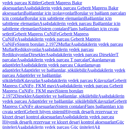
yedek parçası Kilitler
Geberit Mapress Bakır
aksesuarları
Aşağıdakilerin yedek parçası Geberit Mapress Bakır
aksesuarları
Bağlantılar için izolasyonlar
Borular ve bağlantı parçaları
için contalar
Borular için sabitleme elemanları
Bağlantılar için
sabitleme elemanları
Aşağıdakilerin yedek parçası Bağlantılar için
sabitleme elemanları
Sistem contaları
Flanş bağlantıları için cıvata
setleri
Geberit Mapress CuNiFe
Geberit Mapress
CuNiFe
Aşağıdakilerin yedek parçası Geberit Mapress
CuNiFe
Sistem boruları 2.1972
Muflar
Aşağıdakilerin yedek parçası
Muflar
Redüksiyonlar
Aşağıdakilerin yedek parçası
Redüksiyonlar
Dirsekler
Aşağıdakilerin yedek parçası Dirsekler
T
parçalar
Aşağıdakilerin yedek parçası T parçalar
Çıkarılamayan
adaptörler
Aşağıdakilerin yedek parçası Çıkarılamayan
adaptörler
Adaptörler ve bağlantılar, sökülebilir
Aşağıdakilerin yedek
parçası Adaptörler ve bağlantılar,
sökülebilir
Kılavuzlar
Aşağıdakilerin yedek parçası Kılavuzlar
Geberit
Mapress CuNiFe, FKM mavi
Aşağıdakilerin yedek parçası Geberit
Mapress CuNiFe, FKM mavi
Sistem boruları
2.1972
Dirsekler
Adaptörler ve bağlantılar, sökülebilir
Aşağıdakilerin
yedek parçası Adaptörler ve bağlantılar, sökülebilir
Kılavuzlar
Geberit
Mapress CuNiFe aksesuarları
Sistem contaları
Flanş bağlantıları için
cıvata setleri
Geberit hijyen sistemi
Hijyenik deşarjlı rezervuar ve
klozet deşarj kontrol aksesuarları
Aşağıdakilerin yedek parçası
Hijyenik deşarjlı rezervuar ve klozet deşarj kontrol aksesuarları
Güç
üniteleri
Aşağıdakilerin yedek parçası Güç üniteleri
Ağ