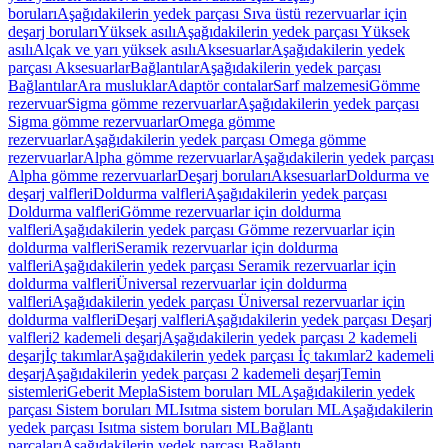
boruları
Aşağıdakilerin yedek parçası Sıva üstü rezervuarlar için
deşarj boruları
Yüksek asılı
Aşağıdakilerin yedek parçası Yüksek
asılı
Alçak ve yarı yüksek asılı
Aksesuarlar
Aşağıdakilerin yedek
parçası Aksesuarlar
Bağlantılar
Aşağıdakilerin yedek parçası
Bağlantılar
Ara musluklar
Adaptör contalar
Sarf malzemesi
Gömme
rezervuar
Sigma gömme rezervuarlar
Aşağıdakilerin yedek parçası
Sigma gömme rezervuarlar
Omega gömme
rezervuarlar
Aşağıdakilerin yedek parçası Omega gömme
rezervuarlar
Alpha gömme rezervuarlar
Aşağıdakilerin yedek parçası
Alpha gömme rezervuarlar
Deşarj boruları
Aksesuarlar
Doldurma ve
deşarj valfleri
Doldurma valfleri
Aşağıdakilerin yedek parçası
Doldurma valfleri
Gömme rezervuarlar için doldurma
valfleri
Aşağıdakilerin yedek parçası Gömme rezervuarlar için
doldurma valfleri
Seramik rezervuarlar için doldurma
valfleri
Aşağıdakilerin yedek parçası Seramik rezervuarlar için
doldurma valfleri
Üniversal rezervuarlar için doldurma
valfleri
Aşağıdakilerin yedek parçası Üniversal rezervuarlar için
doldurma valfleri
Deşarj valfleri
Aşağıdakilerin yedek parçası Deşarj
valfleri
2 kademeli deşarj
Aşağıdakilerin yedek parçası 2 kademeli
deşarj
İç takımlar
Aşağıdakilerin yedek parçası İç takımlar
2 kademeli
deşarj
Aşağıdakilerin yedek parçası 2 kademeli deşarj
Temin
sistemleri
Geberit Mepla
Sistem boruları ML
Aşağıdakilerin yedek
parçası Sistem boruları ML
Isıtma sistem boruları ML
Aşağıdakilerin
yedek parçası Isıtma sistem boruları ML
Bağlantı
parçaları
Aşağıdakilerin yedek parçası Bağlantı