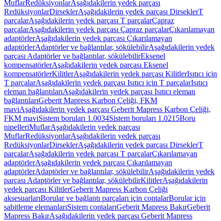
Muflar
Redüksiyonlar
Aşağıdakilerin yedek parçası
Redüksiyonlar
Dirsekler
Aşağıdakilerin yedek parçası Dirsekler
T
parçalar
Aşağıdakilerin yedek parçası T parçalar
Çapraz
parçalar
Aşağıdakilerin yedek parçası Çapraz parçalar
Çıkarılamayan
adaptörler
Aşağıdakilerin yedek parçası Çıkarılamayan
adaptörler
Adaptörler ve bağlantılar, sökülebilir
Aşağıdakilerin yedek
parçası Adaptörler ve bağlantılar, sökülebilir
Eksenel
kompensatörler
Aşağıdakilerin yedek parçası Eksenel
kompensatörler
Kilitler
Aşağıdakilerin yedek parçası Kilitler
Isıtıcı için
T parçalar
Aşağıdakilerin yedek parçası Isıtıcı için T parçalar
Isıtıcı
eleman bağlantıları
Aşağıdakilerin yedek parçası Isıtıcı eleman
bağlantıları
Geberit Mapress Karbon Çeliği, FKM
mavi
Aşağıdakilerin yedek parçası Geberit Mapress Karbon Çeliği,
FKM mavi
Sistem boruları 1.0034
Sistem boruları 1.0215
Boru
nipelleri
Muflar
Aşağıdakilerin yedek parçası
Muflar
Redüksiyonlar
Aşağıdakilerin yedek parçası
Redüksiyonlar
Dirsekler
Aşağıdakilerin yedek parçası Dirsekler
T
parçalar
Aşağıdakilerin yedek parçası T parçalar
Çıkarılamayan
adaptörler
Aşağıdakilerin yedek parçası Çıkarılamayan
adaptörler
Adaptörler ve bağlantılar, sökülebilir
Aşağıdakilerin yedek
parçası Adaptörler ve bağlantılar, sökülebilir
Kilitler
Aşağıdakilerin
yedek parçası Kilitler
Geberit Mapress Karbon Çeliği
aksesuarları
Borular ve bağlantı parçaları için contalar
Borular için
sabitleme elemanları
Sistem contaları
Geberit Mapress Bakır
Geberit
Mapress Bakır
Aşağıdakilerin yedek parçası Geberit Mapress