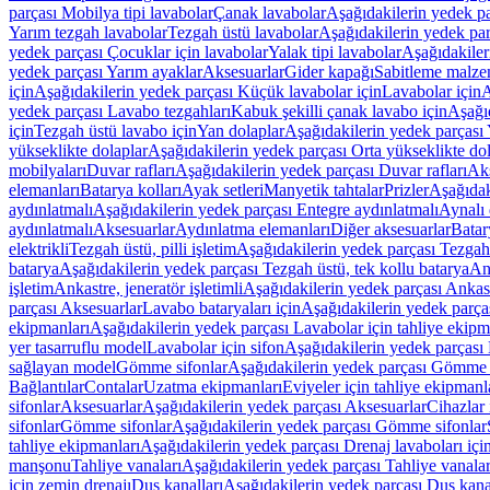
parçası Mobilya tipi lavabolar
Çanak lavabolar
Aşağıdakilerin yedek p
Yarım tezgah lavabolar
Tezgah üstü lavabolar
Aşağıdakilerin yedek par
yedek parçası Çocuklar için lavabolar
Yalak tipi lavabolar
Aşağıdakiler
yedek parçası Yarım ayaklar
Aksesuarlar
Gider kapağı
Sabitleme malze
için
Aşağıdakilerin yedek parçası Küçük lavabolar için
Lavabolar için
A
yedek parçası Lavabo tezgahları
Kabuk şekilli çanak lavabo için
Aşağıd
için
Tezgah üstü lavabo için
Yan dolaplar
Aşağıdakilerin yedek parçası 
yükseklikte dolaplar
Aşağıdakilerin yedek parçası Orta yükseklikte do
mobilyaları
Duvar rafları
Aşağıdakilerin yedek parçası Duvar rafları
Aks
elemanları
Batarya kolları
Ayak setleri
Manyetik tahtalar
Prizler
Aşağıdak
aydınlatmalı
Aşağıdakilerin yedek parçası Entegre aydınlatmalı
Aynalı 
aydınlatmalı
Aksesuarlar
Aydınlatma elemanları
Diğer aksesuarlar
Batar
elektrikli
Tezgah üstü, pilli işletim
Aşağıdakilerin yedek parçası Tezgah ü
batarya
Aşağıdakilerin yedek parçası Tezgah üstü, tek kollu batarya
Ank
işletim
Ankastre, jeneratör işletimli
Aşağıdakilerin yedek parçası Ankastr
parçası Aksesuarlar
Lavabo bataryaları için
Aşağıdakilerin yedek parças
ekipmanları
Aşağıdakilerin yedek parçası Lavabolar için tahliye ekipm
yer tasarruflu model
Lavabolar için sifon
Aşağıdakilerin yedek parçası 
sağlayan model
Gömme sifonlar
Aşağıdakilerin yedek parçası Gömme 
Bağlantılar
Contalar
Uzatma ekipmanları
Eviyeler için tahliye ekipmanl
sifonlar
Aksesuarlar
Aşağıdakilerin yedek parçası Aksesuarlar
Cihazlar 
sifonlar
Gömme sifonlar
Aşağıdakilerin yedek parçası Gömme sifonlar
tahliye ekipmanları
Aşağıdakilerin yedek parçası Drenaj lavaboları içi
manşonu
Tahliye vanaları
Aşağıdakilerin yedek parçası Tahliye vanalar
için zemin drenajı
Duş kanalları
Aşağıdakilerin yedek parçası Duş kana