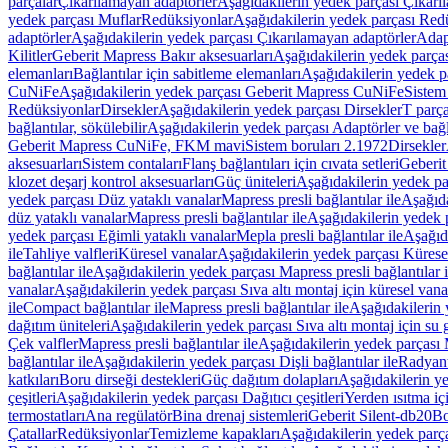
parçalar
Çıkarılamayan adaptörler
Aşağıdakilerin yedek parçası Çıkarı
yedek parçası Muflar
Redüksiyonlar
Aşağıdakilerin yedek parçası Red
adaptörler
Aşağıdakilerin yedek parçası Çıkarılamayan adaptörler
Adapt
Kilitler
Geberit Mapress Bakır aksesuarları
Aşağıdakilerin yedek parças
elemanları
Bağlantılar için sabitleme elemanları
Aşağıdakilerin yedek pa
CuNiFe
Aşağıdakilerin yedek parçası Geberit Mapress CuNiFe
Sistem
Redüksiyonlar
Dirsekler
Aşağıdakilerin yedek parçası Dirsekler
T parça
bağlantılar, sökülebilir
Aşağıdakilerin yedek parçası Adaptörler ve bağla
Geberit Mapress CuNiFe, FKM mavi
Sistem boruları 2.1972
Dirsekler
aksesuarları
Sistem contaları
Flanş bağlantıları için cıvata setleri
Geberit
klozet deşarj kontrol aksesuarları
Güç üniteleri
Aşağıdakilerin yedek pa
yedek parçası Düz yataklı vanalar
Mapress presli bağlantılar ile
Aşağıda
düz yataklı vanalar
Mapress presli bağlantılar ile
Aşağıdakilerin yedek p
yedek parçası Eğimli yataklı vanalar
Mepla presli bağlantılar ile
Aşağıda
ile
Tahliye valfleri
Küresel vanalar
Aşağıdakilerin yedek parçası Kürese
bağlantılar ile
Aşağıdakilerin yedek parçası Mapress presli bağlantılar i
vanalar
Aşağıdakilerin yedek parçası Sıva altı montaj için küresel vana
ile
Compact bağlantılar ile
Mapress presli bağlantılar ile
Aşağıdakilerin 
dağıtım üniteleri
Aşağıdakilerin yedek parçası Sıva altı montaj için su g
Çek valfler
Mapress presli bağlantılar ile
Aşağıdakilerin yedek parçası M
bağlantılar ile
Aşağıdakilerin yedek parçası Dişli bağlantılar ile
Radyant
katkıları
Boru dirseği destekleri
Güç dağıtım dolapları
Aşağıdakilerin ye
çeşitleri
Aşağıdakilerin yedek parçası Dağıtıcı çeşitleri
Yerden ısıtma iç
termostatları
Ana regülatör
Bina drenaj sistemleri
Geberit Silent-db20
Bo
Çatallar
Redüksiyonlar
Temizleme kapakları
Aşağıdakilerin yedek parç