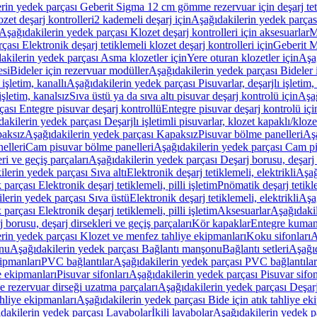
rin yedek parçası Geberit Sigma 12 cm gömme rezervuar için deşarj tetik
zet deşarj kontrolleri
2 kademeli deşarj için
Aşağıdakilerin yedek parçası
Aşağıdakilerin yedek parçası Klozet deşarj kontrolleri için aksesuarlar
M
ası Elektronik deşarj tetiklemeli klozet deşarj kontrolleri için
Geberit M
akilerin yedek parçası Asma klozetler için
Yere oturan klozetler için
Aşağ
esi
Bideler için rezervuar modüller
Aşağıdakilerin yedek parçası Bideler 
 işletim, kanallı
Aşağıdakilerin yedek parçası Pisuvarlar, deşarjlı işletim, 
işletim, kanalsız
Sıva üstü ya da sıva altı pisuvar deşarj kontrolü için
Aşağ
ası Entegre pisuvar deşarj kontrollü
Entegre pisuvar deşarj kontrolü içi
akilerin yedek parçası Deşarjlı işletimli pisuvarlar, klozet kapaklı/kloze
aksız
Aşağıdakilerin yedek parçası Kapaksız
Pisuvar bölme panelleri
Aşa
elleri
Cam pisuvar bölme panelleri
Aşağıdakilerin yedek parçası Cam pi
ri ve geçiş parçaları
Aşağıdakilerin yedek parçası Deşarj borusu, deşarj d
lerin yedek parçası Sıva altı
Elektronik deşarj tetiklemeli, elektrikli
Aşağ
parçası Elektronik deşarj tetiklemeli, pilli işletim
Pnömatik deşarj tetikl
lerin yedek parçası Sıva üstü
Elektronik deşarj tetiklemeli, elektrikli
Aşağ
parçası Elektronik deşarj tetiklemeli, pilli işletim
Aksesuarlar
Aşağıdakil
 borusu, deşarj dirsekleri ve geçiş parçaları
Kör kapaklar
Entegre kuman
rin yedek parçası Klozet ve menfez tahliye ekipmanları
Koku sifonları
A
nu
Aşağıdakilerin yedek parçası Bağlantı manşonu
Bağlantı setleri
Aşağıd
ipmanları
PVC bağlantılar
Aşağıdakilerin yedek parçası PVC bağlantılar
e ekipmanları
Pisuvar sifonları
Aşağıdakilerin yedek parçası Pisuvar sifon
e rezervuar dirseği uzatma parçaları
Aşağıdakilerin yedek parçası Deşarj
ahliye ekipmanları
Aşağıdakilerin yedek parçası Bide için atık tahliye ek
dakilerin yedek parçası Lavabolar
İkili lavabolar
Aşağıdakilerin yedek pa