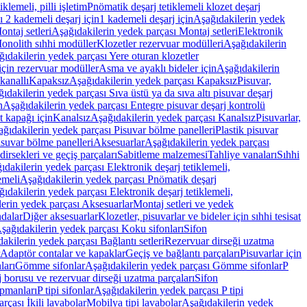
lemeli, pilli işletim
Pnömatik deşarj tetiklemeli klozet deşarj
 2 kademeli deşarj için
1 kademeli deşarj için
Aşağıdakilerin yedek
ontaj setleri
Aşağıdakilerin yedek parçası Montaj setleri
Elektronik
onolith sıhhi modüller
Klozetler rezervuar modülleri
Aşağıdakilerin
ıdakilerin yedek parçası Yere oturan klozetler
için rezervuar modüller
Asma ve ayaklı bideler için
Aşağıdakilerin
kanallı
Kapaksız
Aşağıdakilerin yedek parçası Kapaksız
Pisuvar,
ıdakilerin yedek parçası Sıva üstü ya da sıva altı pisuvar deşarj
n
Aşağıdakilerin yedek parçası Entegre pisuvar deşarj kontrolü
t kapağı için
Kanalsız
Aşağıdakilerin yedek parçası Kanalsız
Pisuvarlar,
ğıdakilerin yedek parçası Pisuvar bölme panelleri
Plastik pisuvar
suvar bölme panelleri
Aksesuarlar
Aşağıdakilerin yedek parçası
irsekleri ve geçiş parçaları
Sabitleme malzemesi
Tahliye vanaları
Sıhhi
ıdakilerin yedek parçası Elektronik deşarj tetiklemeli,
emeli
Aşağıdakilerin yedek parçası Pnömatik deşarj
ıdakilerin yedek parçası Elektronik deşarj tetiklemeli,
erin yedek parçası Aksesuarlar
Montaj setleri ve yedek
dalar
Diğer aksesuarlar
Klozetler, pisuvarlar ve bideler için sıhhi tesisat
şağıdakilerin yedek parçası Koku sifonları
Sifon
akilerin yedek parçası Bağlantı setleri
Rezervuar dirseği uzatma
Adaptör contalar ve kapaklar
Geçiş ve bağlantı parçaları
Pisuvarlar için
ları
Gömme sifonlar
Aşağıdakilerin yedek parçası Gömme sifonlar
P
 borusu ve rezervuar dirseği uzatma parçaları
Sifon
ipmanları
P tipi sifonlar
Aşağıdakilerin yedek parçası P tipi
rçası İkili lavabolar
Mobilya tipi lavabolar
Aşağıdakilerin yedek