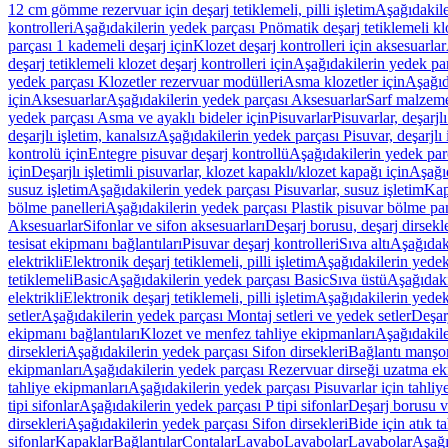
12 cm gömme rezervuar için deşarj tetiklemeli, pilli işletim
Aşağıdakile
kontrolleri
Aşağıdakilerin yedek parçası Pnömatik deşarj tetiklemeli klo
parçası 1 kademeli deşarj için
Klozet deşarj kontrolleri için aksesuarlar
deşarj tetiklemeli klozet deşarj kontrolleri için
Aşağıdakilerin yedek parç
yedek parçası Klozetler rezervuar modülleri
Asma klozetler için
Aşağıd
için
Aksesuarlar
Aşağıdakilerin yedek parçası Aksesuarlar
Sarf malzem
yedek parçası Asma ve ayaklı bideler için
Pisuvarlar
Pisuvarlar, deşarjlı
deşarjlı işletim, kanalsız
Aşağıdakilerin yedek parçası Pisuvar, deşarjlı 
kontrolü için
Entegre pisuvar deşarj kontrollü
Aşağıdakilerin yedek parç
için
Deşarjlı işletimli pisuvarlar, klozet kapaklı/klozet kapağı için
Aşağıd
susuz işletim
Aşağıdakilerin yedek parçası Pisuvarlar, susuz işletim
Kap
bölme panelleri
Aşağıdakilerin yedek parçası Plastik pisuvar bölme pan
Aksesuarlar
Sifonlar ve sifon aksesuarları
Deşarj borusu, deşarj dirsekle
tesisat ekipmanı bağlantıları
Pisuvar deşarj kontrolleri
Sıva altı
Aşağıdaki
elektrikli
Elektronik deşarj tetiklemeli, pilli işletim
Aşağıdakilerin yedek 
tetiklemeli
Basic
Aşağıdakilerin yedek parçası Basic
Sıva üstü
Aşağıdaki
elektrikli
Elektronik deşarj tetiklemeli, pilli işletim
Aşağıdakilerin yedek 
setler
Aşağıdakilerin yedek parçası Montaj setleri ve yedek setler
Deşarj
ekipmanı bağlantıları
Klozet ve menfez tahliye ekipmanları
Aşağıdakile
dirsekleri
Aşağıdakilerin yedek parçası Sifon dirsekleri
Bağlantı manşo
ekipmanları
Aşağıdakilerin yedek parçası Rezervuar dirseği uzatma ek
tahliye ekipmanları
Aşağıdakilerin yedek parçası Pisuvarlar için tahliy
tipi sifonlar
Aşağıdakilerin yedek parçası P tipi sifonlar
Deşarj borusu v
dirsekleri
Aşağıdakilerin yedek parçası Sifon dirsekleri
Bide için atık t
sifonlar
Kapaklar
Bağlantılar
Contalar
Lavabo
Lavabolar
Lavabolar
Aşağı