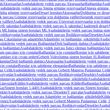
lı
Aksesuarlar
Aşağıdakilerin yedek parçası Aksesuarlar
Bağlantılar
Aşağı
şağıdakilerin yedek parçası Sigma gömme rezervuarlar
Omega gömme r
Alpha gömme rezervuarlar
Deşarj boruları
Aksesuarlar
Doldurma ve deşarj
k parçası Gömme rezervuarlar için doldurma valfleri
Seramik rezervuarla
 valfleri
Aşağıdakilerin yedek parçası Üniversal rezervuarlar için doldu
rj
İç takımlar
Aşağıdakilerin yedek parçası İç takımlar
2 kademeli deşarj
A
rı ML
Isıtma sistem boruları ML
Aşağıdakilerin yedek parçası Isıtma sis
edüksiyonlar
Aşağıdakilerin yedek parçası Redüksiyonlar
Dirsekler
Aşağ
ası Çıkarılamayan adaptörler
Adaptörler ve bağlantılar, sökülebilir
Aşağıd
ıdakilerin yedek parçası Bağlantılar
Dişli bağlantılı dağıtıcı
Aşağıdakileri
an bağlantıları
Aşağıdakilerin yedek parçası Isıtıcı eleman bağlantıları
Aks
tı parçaları için contalar
Bağlantılar için contalar
Borular için sabitleme
ntıları için cıvata setleri
Geberit Volex
Isıtma sistem boruları SL
Bağlantı
antılar
Dişli bağlantılı dağıtıcı
Aksesuarlar
Aşağıdakilerin yedek parçası 
için contalar
Borular için sabitleme elemanları
Bağlantılar için sabitleme 
az Çelik
Aşağıdakilerin yedek parçası Geberit Mapress Paslanmaz Çeli
siyonlar
Aşağıdakilerin yedek parçası Redüksiyonlar
Dirsekler
Aşağıdak
rılamayan adaptörler
Adaptörler ve bağlantılar, sökülebilir
Aşağıdakilerin
Kılavuzlar
Kilitler
Aşağıdakilerin yedek parçası Kilitler
Bağlantılar
Aşağıda
Gaz
Sistem boruları 1.4401
Aşağıdakilerin yedek parçası Sistem boruları
ekler
Aşağıdakilerin yedek parçası Dirsekler
T parçalar
Aşağıdakilerin ye
Aşağıdakilerin yedek parçası Adaptörler ve bağlantılar, sökülebilir
Kilitl
ermez
Aşağıdakilerin yedek parçası Geberit Mapress Paslanmaz Çelik
üksiyonlar
Aşağıdakilerin yedek parçası Redüksiyonlar
Dirsekler
Aşağıda
ası Çıkarılamayan adaptörler
Adaptörler ve bağlantılar, sökülebilir
Aşağıd