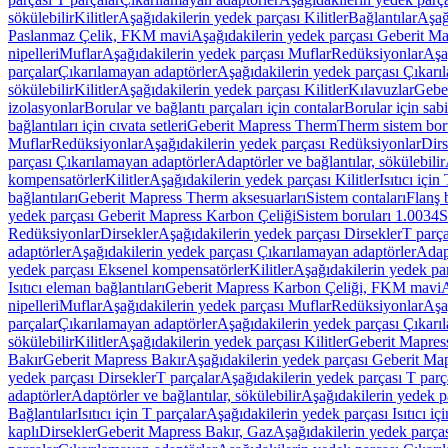
sökülebilir
Kilitler
Aşağıdakilerin yedek parçası Kilitler
Bağlantılar
Aşağ
Paslanmaz Çelik, FKM mavi
Aşağıdakilerin yedek parçası Geberit 
nipelleri
Muflar
Aşağıdakilerin yedek parçası Muflar
Redüksiyonlar
Aşa
parçalar
Çıkarılamayan adaptörler
Aşağıdakilerin yedek parçası Çıkarı
sökülebilir
Kilitler
Aşağıdakilerin yedek parçası Kilitler
Kılavuzlar
Geber
izolasyonlar
Borular ve bağlantı parçaları için contalar
Borular için sab
bağlantıları için cıvata setleri
Geberit Mapress Therm
Therm sistem bor
Muflar
Redüksiyonlar
Aşağıdakilerin yedek parçası Redüksiyonlar
Dirs
parçası Çıkarılamayan adaptörler
Adaptörler ve bağlantılar, sökülebilir
kompensatörler
Kilitler
Aşağıdakilerin yedek parçası Kilitler
Isıtıcı için
bağlantıları
Geberit Mapress Therm aksesuarları
Sistem contaları
Flanş b
yedek parçası Geberit Mapress Karbon Çeliği
Sistem boruları 1.0034
S
Redüksiyonlar
Dirsekler
Aşağıdakilerin yedek parçası Dirsekler
T parça
adaptörler
Aşağıdakilerin yedek parçası Çıkarılamayan adaptörler
Adapt
yedek parçası Eksenel kompensatörler
Kilitler
Aşağıdakilerin yedek par
Isıtıcı eleman bağlantıları
Geberit Mapress Karbon Çeliği, FKM mavi
A
nipelleri
Muflar
Aşağıdakilerin yedek parçası Muflar
Redüksiyonlar
Aşa
parçalar
Çıkarılamayan adaptörler
Aşağıdakilerin yedek parçası Çıkarı
sökülebilir
Kilitler
Aşağıdakilerin yedek parçası Kilitler
Geberit Mapress
Bakır
Geberit Mapress Bakır
Aşağıdakilerin yedek parçası Geberit Ma
yedek parçası Dirsekler
T parçalar
Aşağıdakilerin yedek parçası T parç
adaptörler
Adaptörler ve bağlantılar, sökülebilir
Aşağıdakilerin yedek pa
Bağlantılar
Isıtıcı için T parçalar
Aşağıdakilerin yedek parçası Isıtıcı iç
kaplı
Dirsekler
Geberit Mapress Bakır, Gaz
Aşağıdakilerin yedek parça