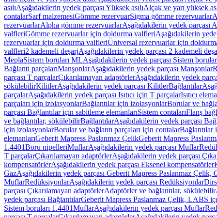
asılı
Aşağıdakilerin yedek parçası Yüksek asılı
Alçak ve yarı yüksek ası
contalar
Sarf malzemesi
Gömme rezervuar
Sigma gömme rezervuarlar
A
rezervuarlar
Alpha gömme rezervuarlar
Aşağıdakilerin yedek parçası 
valfleri
Gömme rezervuarlar için doldurma valfleri
Aşağıdakilerin yede
rezervuarlar için doldurma valfleri
Üniversal rezervuarlar için doldurma
valfleri
2 kademeli deşarj
Aşağıdakilerin yedek parçası 2 kademeli deşa
Mepla
Sistem boruları ML
Aşağıdakilerin yedek parçası Sistem borula
Bağlantı parçaları
Manşonlar
Aşağıdakilerin yedek parçası Manşonlar
R
parçası T parçalar
Çıkarılamayan adaptörler
Aşağıdakilerin yedek parç
sökülebilir
Kilitler
Aşağıdakilerin yedek parçası Kilitler
Bağlantılar
Aşağ
parçalar
Aşağıdakilerin yedek parçası Isıtıcı için T parçalar
Isıtıcı elem
parçaları için izolasyonlar
Bağlantılar için izolasyonlar
Borular ve bağlan
parçası Bağlantılar için sabitleme elemanları
Sistem contaları
Flanş bağla
ve bağlantılar, sökülebilir
Bağlantılar
Aşağıdakilerin yedek parçası Bağl
için izolasyonlar
Borular ve bağlantı parçaları için contalar
Bağlantılar 
elemanları
Geberit Mapress Paslanmaz Çelik
Geberit Mapress Paslanm
1.4401
Boru nipelleri
Muflar
Aşağıdakilerin yedek parçası Muflar
Redük
T parçalar
Çıkarılamayan adaptörler
Aşağıdakilerin yedek parçası Çıka
kompensatörler
Aşağıdakilerin yedek parçası Eksenel kompensatörler
Gaz
Aşağıdakilerin yedek parçası Geberit Mapress Paslanmaz Çelik, 
Muflar
Redüksiyonlar
Aşağıdakilerin yedek parçası Redüksiyonlar
Dirs
parçası Çıkarılamayan adaptörler
Adaptörler ve bağlantılar, sökülebilir
yedek parçası Bağlantılar
Geberit Mapress Paslanmaz Çelik, LABS iç
Sistem boruları 1.4401
Muflar
Aşağıdakilerin yedek parçası Muflar
Red
parçası T parçalar
Çıkarılamayan adaptörler
Aşağıdakilerin yedek parç