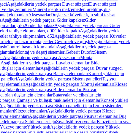
geci
Aşağıdakilerin yedek parçası Duvar süzgeci
Duvar süzgeci
i ve duş zeminleri
Mineral içerikli malzemeden üretilmiş duş
ntaj elemanları
Aksesuarlar
Duşlar ve küvetler için sıhhi tesisat
z
Aşağıdakilerin yedek parçası Gider kapaksız
Gider
ipmanları, d62
Gider kapaksız
Aşağıdakilerin yedek parçası Gider
leri tahliye ekipmanları, d90
Gider kapaklı
Aşağıdakilerin yedek
tler tahliye ekipmanları, d52
Aşağıdakilerin yedek parçası Küvetler
meli için hazır montaj setleri
Çevirmeli ve girişli
Aşağıdakilerin yedek
ushControl basmalı kumandalı
Aşağıdakilerin yedek parçası
lantıları
Montaj ve deşarj sistemleri
Geberit Duofix
Sistem
ar
Aşağıdakilerin yedek parçası Aksesuarlar
Montaj
ı
Aşağıdakilerin yedek parçası Lavabo elemanları
Bide
 duşlar için elemanlar
Aşağıdakilerin yedek parçası Duvar süzgeci
şağıdakilerin yedek parçası Batarya elemanları
Konsol yükleri için
 panelleri
Aşağıdakilerin yedek parçası Sistem panelleri
Taşıyıcı
aj elemanları
Aşağıdakilerin yedek parçası Montaj elemanları
Klozet
şağıdakilerin yedek parçası Bide elemanları
Pisuvar
i olan duşlar için elemanlar
Bataryalar ve cihazlar için
 parçası Çamaşır ve bulaşık makineleri için elemanlar
Konsol yükleri
Aşağıdakilerin yedek parçası Sistem panelleri için
Temin sistemleri
emanları
Klozet elemanları
Aşağıdakilerin yedek parçası Klozet
suvar elemanları
Aşağıdakilerin yedek parçası Pisuvar elemanları
Duş
edek parçası Sabitlemeler için
Sıva üstü rezervuarlar
Klozetler için sıva
ı Yüzeye monte
Yüksek asılı
Aşağıdakilerin yedek parçası Yüksek
yedek parçası Sıva üstü rezervuarlar için deşarj boruları
Yüksek