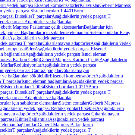
rin yedek parçası Eksenel kompensatörler
Kılavuzlar
Geberit Mapress
n yedek parçası Sistem boruları 1.4401
Boru
parçası Dirsekler
T parçalar
Aşağıdakilerin yedek parçası T
edek parçası Adaptörler ve bağlantılar,
eberit Mapress Paslanmaz çelik aksesuarları
Bağlantılar için
ek parçası Bağlantılar için sabitleme elemanları
Sistem contaları
Flanş
uflar
Aşağıdakilerin yedek parçası
dek parçası T parçalar
Çıkarılamayan adaptörler
Aşağıdakilerin yedek
el kompensatörler
Aşağıdakilerin yedek parçası Eksenel
an bağlantıları
Aşağıdakilerin yedek parçası Isıtıcı eleman
apress Karbon Çeliği
Geberit Mapress Karbon Çeliği
Aşağıdakilerin
 Muflar
Redüksiyonlar
Aşağıdakilerin yedek parçası
in yedek parçası Çapraz parçalar
Çıkarılamayan
ve bağlantılar, sökülebilir
Eksenel kompensatörler
Aşağıdakilerin
n T parçalar
Isıtıcı eleman bağlantıları
Aşağıdakilerin yedek parçası
vi
Sistem boruları 1.0034
Sistem boruları 1.0215
Boru
parçası Dirsekler
T parçalar
Aşağıdakilerin yedek parçası T
edek parçası Adaptörler ve bağlantılar,
orular için sabitleme elemanları
Sistem contaları
Geberit Mapress
ağıdakilerin yedek parçası Redüksiyonlar
Dirsekler
Aşağıdakilerin
lamayan adaptörler
Aşağıdakilerin yedek parçası Çıkarılamayan
parçası Kilitler
Bağlantılar
Aşağıdakilerin yedek parçası
ı eleman bağlantıları
Geberit Mapress Bakır, krom
rsekler
T parçalar
Aşağıdakilerin yedek parçası T