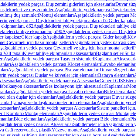
dakilerin yedek parçası Duş zemini giderleri için aksesuarlar
Duvar süz
uş tekneleri ve duş zeminleri
Aşağıdakilerin yedek parçası Duş tekneler
etilmiş duş zeminleri
Montaj elemanları
Aşağıdakilerin yedek parçası Mo
erin yedek parçası Duş tekneleri tahliye ekipmanları, d52
Gider kapaksı
e ekipmanları, d62
Aşağıdakilerin yedek parçası Duş tekneleri tahliye ek
ekneleri tahliye ekipmanları, d90
Aşağıdakilerin yedek parçası Duş tekne
er kapaksız
Gider kapağı
Aşağıdakilerin yedek parçası Gider kapağı
Küve
meli
Çevirmeli için hazır montaj setleri
Aşağıdakilerin yedek parçası Çevir
şağıdakilerin yedek parçası Çevirmeli ve giriş için hazır montaj setleri
P
 Valf tapalı
Küvet tahliye ekipmanları aksesuarları
Bağlantı setleri
Su bağ
eri
Aşağıdakilerin yedek parçası Taşıyıcı sistemleri
Kaplamalar
Aksesuarl
anları
Aşağıdakilerin yedek parçası Klozet elemanları
Lavabo elemanlar
nları
Aşağıdakilerin yedek parçası Pisuvar elemanları
Duvar süzgeci olan
rin yedek parçası Duşlar ve küvetler için elemanlar
Batarya elemanları
A
ksesuarlar
Aşağıdakilerin yedek parçası Aksesuarlar
Geberit GIS
Sistem
fabrikasyon aksesuarları
Ses izolasyonu için aksesuarlar
Kaplamalar
Mont
anları
Aşağıdakilerin yedek parçası Lavabo elemanları
Bide elemanları
A
ci olan duşlar için elemanlar
Aşağıdakilerin yedek parçası Duvar süzgec
manlar
Çamaşır ve bulaşık makineleri için elemanlar
Aşağıdakilerin yedek
sesuarlar
Aşağıdakilerin yedek parçası Aksesuarlar
Sistem panelleri için
rit Kombifix
Montaj elemanları
Aşağıdakilerin yedek parçası Montaj el
manları
Bide elemanları
Aşağıdakilerin yedek parçası Bide elemanları
Pi
ağıdakilerin yedek parçası Aksesuarlar
Sabitlemeler için
Aşağıdakilerin y
a üstü rezervuarlar, plastik
Yüzeye monte
Aşağıdakilerin yedek parças
arı yüksek asılı
Sıva üstü rezervuarlar için deşarj boruları
Aşağıdakilerin 