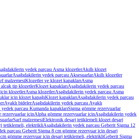
ağıdakilerin yedek parçası Asma klozetler
Akıllı klozet
uarlar
Aşağıdakilerin yedek parçası Aksesuarlar
Akıllı klozetler
rf malzemesi
Klozetler ve klozet kapakları
Asma
alçak tip klozetler
Klozet kapakları
Aşağıdakilerin yedek parçası
çin klozetler
Asma klozetler
Aşağıdakilerin yedek parçası Asma
klar için klozet kapağı
Klozet kapakları
Aşağıdakilerin yedek parçası
er
Ayaklı bideler
Aşağıdakilerin yedek parçası Ayaklı
n yedek parçası Kumanda kapakları
Sigma gömme rezervuarlar
rezervuarlar için
Alpha gömme rezervuarlar için
Aşağıdakilerin yedek
suarlar
Sarf malzemesi
Elektronik deşarj tetiklemeli klozet deşarj
tetiklemeli, elektrikli
Aşağıdakilerin yedek parçası Geberit Sigma 12
dek parçası Geberit Sigma 8 cm gömme rezervuar için deşarj
m gömme rezervuar için deşarj tetiklemeli, elektrikli
Geberit Sigma