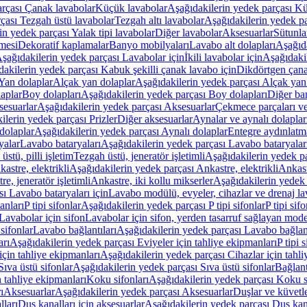
arçası Çanak lavabolar
Küçük lavabolar
Aşağıdakilerin yedek parçası K
çası Tezgah üstü lavabolar
Tezgah altı lavabolar
Aşağıdakilerin yedek pa
in yedek parçası Yalak tipi lavabolar
Diğer lavabolar
Aksesuarlar
Sütunla
mesi
Dekoratif kaplamalar
Banyo mobilyaları
Lavabo alt dolapları
Aşağıda
şağıdakilerin yedek parçası Lavabolar için
İkili lavabolar için
Aşağıdakil
akilerin yedek parçası Kabuk şekilli çanak lavabo için
Dikdörtgen çana
Yan dolaplar
Alçak yan dolaplar
Aşağıdakilerin yedek parçası Alçak yan
laplar
Boy dolapları
Aşağıdakilerin yedek parçası Boy dolapları
Diğer ba
esuarlar
Aşağıdakilerin yedek parçası Aksesuarlar
Çekmece parçaları ve
ilerin yedek parçası Prizler
Diğer aksesuarlar
Aynalar ve aynalı dolaplar
dolaplar
Aşağıdakilerin yedek parçası Aynalı dolaplar
Entegre aydınlatm
yalar
Lavabo bataryaları
Aşağıdakilerin yedek parçası Lavabo bataryalar
stü, pilli işletim
Tezgah üstü, jeneratör işletimli
Aşağıdakilerin yedek par
astre, elektrikli
Aşağıdakilerin yedek parçası Ankastre, elektrikli
Ankastr
e, jeneratör işletimli
Ankastre, iki kollu mikserler
Aşağıdakilerin yedek 
ı Lavabo bataryaları için
Lavabo modülü, evyeler, cihazlar ve drenaj lava
anları
P tipi sifonlar
Aşağıdakilerin yedek parçası P tipi sifonlar
P tipi sif
Lavabolar için sifon
Lavabolar için sifon, yerden tasarruf sağlayan mode
sifonlar
Lavabo bağlantıları
Aşağıdakilerin yedek parçası Lavabo bağlant
arı
Aşağıdakilerin yedek parçası Eviyeler için tahliye ekipmanları
P tipi 
için tahliye ekipmanları
Aşağıdakilerin yedek parçası Cihazlar için tahli
Sıva üstü sifonlar
Aşağıdakilerin yedek parçası Sıva üstü sifonlar
Bağlant
n tahliye ekipmanları
Koku sifonları
Aşağıdakilerin yedek parçası Koku s
ı
Aksesuarlar
Aşağıdakilerin yedek parçası Aksesuarlar
Duşlar ve küvetl
lları
Duş kanalları için aksesuarlar
Aşağıdakilerin yedek parçası Duş kana