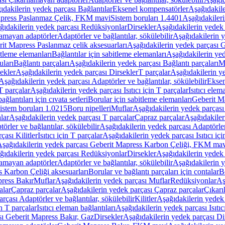
ıdakilerin yedek parçası Bağlantılar
Eksenel kompensatörler
Aşağıdakile
Mapress Paslanmaz Çelik, FKM mavi
Sistem boruları 1.4401
Aşağıdakileri
ğıdakilerin yedek parçası Redüksiyonlar
Dirsekler
Aşağıdakilerin yedek 
lamayan adaptörler
Adaptörler ve bağlantılar, sökülebilir
Aşağıdakilerin y
it Mapress Paslanmaz çelik aksesuarları
Aşağıdakilerin yedek parçası G
itleme elemanları
Bağlantılar için sabitleme elemanları
Aşağıdakilerin yed
uları
Bağlantı parçaları
Aşağıdakilerin yedek parçası Bağlantı parçaları
M
ekler
Aşağıdakilerin yedek parçası Dirsekler
T parçalar
Aşağıdakilerin ye
Aşağıdakilerin yedek parçası Adaptörler ve bağlantılar, sökülebilir
Eksen
 T parçalar
Aşağıdakilerin yedek parçası Isıtıcı için T parçalar
Isıtıcı elem
ağlantıları için cıvata setleri
Borular için sabitleme elemanları
Geberit M
istem boruları 1.0215
Boru nipelleri
Muflar
Aşağıdakilerin yedek parçası
lar
Aşağıdakilerin yedek parçası T parçalar
Çapraz parçalar
Aşağıdakiler
örler ve bağlantılar, sökülebilir
Aşağıdakilerin yedek parçası Adaptörler 
çası Kilitler
Isıtıcı için T parçalar
Aşağıdakilerin yedek parçası Isıtıcı içi
şağıdakilerin yedek parçası Geberit Mapress Karbon Çeliği, FKM ma
ğıdakilerin yedek parçası Redüksiyonlar
Dirsekler
Aşağıdakilerin yedek 
lamayan adaptörler
Adaptörler ve bağlantılar, sökülebilir
Aşağıdakilerin y
 Karbon Çeliği aksesuarları
Borular ve bağlantı parçaları için contalar
B
press Bakır
Muflar
Aşağıdakilerin yedek parçası Muflar
Redüksiyonlar
Aş
alar
Çapraz parçalar
Aşağıdakilerin yedek parçası Çapraz parçalar
Çıkarı
rçası Adaptörler ve bağlantılar, sökülebilir
Kilitler
Aşağıdakilerin yedek 
in T parçalar
Isıtıcı eleman bağlantıları
Aşağıdakilerin yedek parçası Isıtıc
sı Geberit Mapress Bakır, Gaz
Dirsekler
Aşağıdakilerin yedek parçası Di