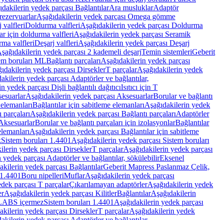
dakilerin yedek parçası Bağlantılar
Ara musluklar
Adaptör
ezervuarlar
Aşağıdakilerin yedek parçası Omega gömme
 valfleri
Doldurma valfleri
Aşağıdakilerin yedek parçası Doldurma
r için doldurma valfleri
Aşağıdakilerin yedek parçası Seramik
rma valfleri
Deşarj valfleri
Aşağıdakilerin yedek parçası Deşarj
şağıdakilerin yedek parçası 2 kademeli deşarj
Temin sistemleri
Geberit
tem boruları ML
Bağlantı parçaları
Aşağıdakilerin yedek parçası
ıdakilerin yedek parçası Dirsekler
T parçalar
Aşağıdakilerin yedek
akilerin yedek parçası Adaptörler ve bağlantılar,
n yedek parçası Dişli bağlantılı dağıtıcı
Isıtıcı için T
esuarlar
Aşağıdakilerin yedek parçası Aksesuarlar
Borular ve bağlantı
 elemanları
Bağlantılar için sabitleme elemanları
Aşağıdakilerin yedek
 parçaları
Aşağıdakilerin yedek parçası Bağlantı parçaları
Adaptörler
Aksesuarlar
Borular ve bağlantı parçaları için izolasyonlar
Bağlantılar
elemanları
Aşağıdakilerin yedek parçası Bağlantılar için sabitleme
k
Sistem boruları 1.4401
Aşağıdakilerin yedek parçası Sistem boruları
ilerin yedek parçası Dirsekler
T parçalar
Aşağıdakilerin yedek parçası
 yedek parçası Adaptörler ve bağlantılar, sökülebilir
Eksenel
kilerin yedek parçası Bağlantılar
Geberit Mapress Paslanmaz Çelik,
 1.4401
Boru nipelleri
Muflar
Aşağıdakilerin yedek parçası
dek parçası T parçalar
Çıkarılamayan adaptörler
Aşağıdakilerin yedek
er
Aşağıdakilerin yedek parçası Kilitler
Bağlantılar
Aşağıdakilerin
, LABS içermez
Sistem boruları 1.4401
Aşağıdakilerin yedek parçası
kilerin yedek parçası Dirsekler
T parçalar
Aşağıdakilerin yedek
akilerin yedek parçası Adaptörler ve bağlantılar,