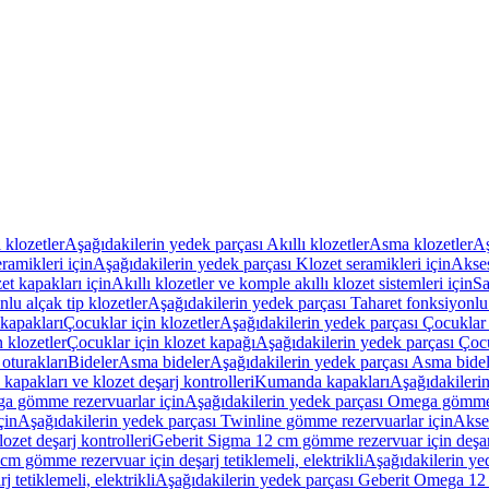
ı klozetler
Aşağıdakilerin yedek parçası Akıllı klozetler
Asma klozetler
Aş
ramikleri için
Aşağıdakilerin yedek parçası Klozet seramikleri için
Akses
et kapakları için
Akıllı klozetler ve komple akıllı klozet sistemleri için
Sa
lu alçak tip klozetler
Aşağıdakilerin yedek parçası Taharet fonksiyonlu 
kapakları
Çocuklar için klozetler
Aşağıdakilerin yedek parçası Çocuklar i
 klozetler
Çocuklar için klozet kapağı
Aşağıdakilerin yedek parçası Çocu
oturakları
Bideler
Asma bideler
Aşağıdakilerin yedek parçası Asma bidel
apakları ve klozet deşarj kontrolleri
Kumanda kapakları
Aşağıdakileri
a gömme rezervuarlar için
Aşağıdakilerin yedek parçası Omega gömme 
çin
Aşağıdakilerin yedek parçası Twinline gömme rezervuarlar için
Akse
ozet deşarj kontrolleri
Geberit Sigma 12 cm gömme rezervuar için deşarj 
m gömme rezervuar için deşarj tetiklemeli, elektrikli
Aşağıdakilerin ye
tetiklemeli, elektrikli
Aşağıdakilerin yedek parçası Geberit Omega 12 c