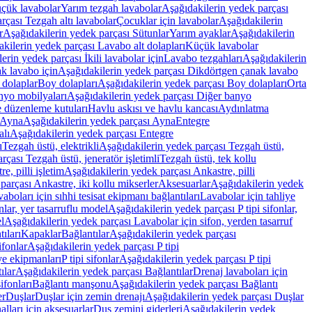
üçük lavabolar
Yarım tezgah lavabolar
Aşağıdakilerin yedek parçası
rçası Tezgah altı lavabolar
Çocuklar için lavabolar
Aşağıdakilerin
r
Aşağıdakilerin yedek parçası Sütunlar
Yarım ayaklar
Aşağıdakilerin
kilerin yedek parçası Lavabo alt dolapları
Küçük lavabolar
erin yedek parçası İkili lavabolar için
Lavabo tezgahları
Aşağıdakilerin
k lavabo için
Aşağıdakilerin yedek parçası Dikdörtgen çanak lavabo
 dolaplar
Boy dolapları
Aşağıdakilerin yedek parçası Boy dolapları
Orta
nyo mobilyaları
Aşağıdakilerin yedek parçası Diğer banyo
 düzenleme kutuları
Havlu askısı ve havlu kancası
Aydınlatma
Ayna
Aşağıdakilerin yedek parçası Ayna
Entegre
alı
Aşağıdakilerin yedek parçası Entegre
ı
Tezgah üstü, elektrikli
Aşağıdakilerin yedek parçası Tezgah üstü,
çası Tezgah üstü, jeneratör işletimli
Tezgah üstü, tek kollu
e, pilli işletim
Aşağıdakilerin yedek parçası Ankastre, pilli
parçası Ankastre, iki kollu mikserler
Aksesuarlar
Aşağıdakilerin yedek
boları için sıhhi tesisat ekipmanı bağlantıları
Lavabolar için tahliye
onlar, yer tasarruflu model
Aşağıdakilerin yedek parçası P tipi sifonlar,
l
Aşağıdakilerin yedek parçası Lavabolar için sifon, yerden tasarruf
ıları
Kapaklar
Bağlantılar
Aşağıdakilerin yedek parçası
sifonlar
Aşağıdakilerin yedek parçası P tipi
ye ekipmanları
P tipi sifonlar
Aşağıdakilerin yedek parçası P tipi
ılar
Aşağıdakilerin yedek parçası Bağlantılar
Drenaj lavaboları için
ifonları
Bağlantı manşonu
Aşağıdakilerin yedek parçası Bağlantı
er
Duşlar
Duşlar için zemin drenajı
Aşağıdakilerin yedek parçası Duşlar
lları için aksesuarlar
Duş zemini giderleri
Aşağıdakilerin yedek