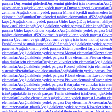
parçası Duş zemini giderleri
Duş zemini giderleri için aksesuarlar
Aşağı
aksesuarları
Aşağıdakilerin yedek parçası Duvar süzgeci aksesuarları
D
zeminleri
Aşağıdakilerin yedek parçası Mineral içerikli malzemeden ür
ekipmanı bağlantıları
Duş tekneleri tahliye ekipmanları, d52
Aşağıdakil
kapağı
Aşağıdakilerin yedek parçası Gider kapağı
Duş tekneleri tahliy
kapaksız
Gider kapağı
Aşağıdakilerin yedek parçası Gider kapağı
Duş t
parçası Gider kapaklı
Gider kapaksız
Aşağıdakilerin yedek parçası Gid
tahliye ekipmanları, d52
Çevirmeli
Aşağıdakilerin yedek parçası Çevir
parçası Çevirmeli ve girişli
Çevirmeli ve giriş için hazır montaj setleri
A
PushControl basmalı kumandalı
Valf tapalı
Aşağıdakilerin yedek parçası
panelleri
Aşağıdakilerin yedek parçası Sistem panelleri
Taşıyıcı sisteml
elemanları
Aşağıdakilerin yedek parçası Montaj elemanları
Klozet elem
elemanları
Aşağıdakilerin yedek parçası Bide elemanları
Pisuvar elema
olan duşlar için elemanlar
Duşlar ve küvetler için elemanlar
Aşağıdakile
elemanlar
Aşağıdakilerin yedek parçası Konsol yükleri için elemanlar
A
sistemleri
Prefabrikasyon aksesuarları
Aşağıdakilerin yedek parçası Pre
elemanları
Aşağıdakilerin yedek parçası Klozet elemanları
Lavabo elem
elemanları
Aşağıdakilerin yedek parçası Pisuvar elemanları
Duvar süzge
elemanlar
Aşağıdakilerin yedek parçası Bataryalar ve cihazlar için ele
için elemanlar
Aksesuarlar
Aşağıdakilerin yedek parçası Aksesuarlar
Ak
için
Aşağıdakilerin yedek parçası Temin sistemleri için
Drenaj için
Gebe
elemanları
Lavabo elemanları
Aşağıdakilerin yedek parçası Lavabo ele
elemanları
Aşağıdakilerin yedek parçası Duş elemanları
Aksesuarlar
Aş
üstü rezervuarlar, plastik
Aşağıdakilerin yedek parçası Klozetler için sıv
asılı
Alçak ve yarı yüksek asılı
Aşağıdakilerin yedek parçası Alçak ve y