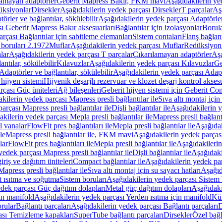
lamayan adaptörler
Geberit Mapress Bakır, FKM mavi
Aşağıdakilerin y
üksiyonlar
Dirsekler
Aşağıdakilerin yedek parçası Dirsekler
T parçalar
Aş
örler ve bağlantılar, sökülebilir
Aşağıdakilerin yedek parçası Adaptörler 
ı Geberit Mapress Bakır aksesuarları
Bağlantılar için izolasyonlar
Borula
rçası Bağlantılar için sabitleme elemanları
Sistem contaları
Flanş bağlantı
 boruları 2.1972
Muflar
Aşağıdakilerin yedek parçası Muflar
Redüksiyon
lar
Aşağıdakilerin yedek parçası T parçalar
Çıkarılamayan adaptörler
Aşa
ntılar, sökülebilir
Kılavuzlar
Aşağıdakilerin yedek parçası Kılavuzlar
Ge
Adaptörler ve bağlantılar, sökülebilir
Aşağıdakilerin yedek parçası Adaptö
 hijyen sistemi
Hijyenik deşarjlı rezervuar ve klozet deşarj kontrol aksesu
rçası Güç üniteleri
Ağ bileşenleri
Geberit hijyen sistemi için Geberit Co
kilerin yedek parçası Mapress presli bağlantılar ile
Sıva altı montaj için
arçası Mapress presli bağlantılar ile
Dişli bağlantılar ile
Aşağıdakilerin ye
kilerin yedek parçası Mepla presli bağlantılar ile
Mapress presli bağlantı
l vanalar
FlowFit pres bağlantıları ile
Mepla presli bağlantılar ile
Aşağıdak
le
Mapress presli bağlantılar ile, FKM mavi
Aşağıdakilerin yedek parças
lar
FlowFit pres bağlantıları ile
Mepla presli bağlantılar ile
Aşağıdakilerin
yedek parçası Mapress presli bağlantılar ile
Dişli bağlantılar ile
Aşağıdakil
iriş ve dağıtım üniteleri
Compact bağlantılar ile
Aşağıdakilerin yedek par
apress presli bağlantılar ile
Sıva altı montaj için su sayacı hatları
Aşağıda
 ısıtma ve soğutma
Sistem boruları
Aşağıdakilerin yedek parçası Sistem 
dek parçası Güç dağıtım dolapları
Metal güç dağıtım dolapları
Aşağıdaki
in manifold
Aşağıdakilerin yedek parçası Yerden ısıtma için manifold
Kür
rular
Bağlantı parçaları
Aşağıdakilerin yedek parçası Bağlantı parçaları
D
ası Temizleme kapakları
SuperTube bağlantı parçaları
Dirsekler
Özel bağl