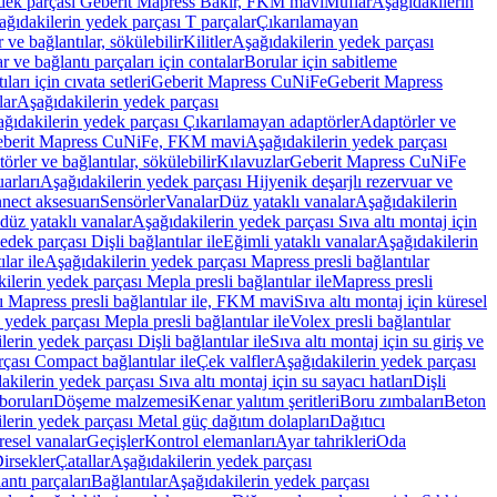
edek parçası Geberit Mapress Bakır, FKM mavi
Muflar
Aşağıdakilerin
ağıdakilerin yedek parçası T parçalar
Çıkarılamayan
ve bağlantılar, sökülebilir
Kilitler
Aşağıdakilerin yedek parçası
r ve bağlantı parçaları için contalar
Borular için sabitleme
ları için cıvata setleri
Geberit Mapress CuNiFe
Geberit Mapress
lar
Aşağıdakilerin yedek parçası
ğıdakilerin yedek parçası Çıkarılamayan adaptörler
Adaptörler ve
berit Mapress CuNiFe, FKM mavi
Aşağıdakilerin yedek parçası
rler ve bağlantılar, sökülebilir
Kılavuzlar
Geberit Mapress CuNiFe
arları
Aşağıdakilerin yedek parçası Hijyenik deşarjlı rezervuar ve
nnect aksesuarı
Sensörler
Vanalar
Düz yataklı vanalar
Aşağıdakilerin
 düz yataklı vanalar
Aşağıdakilerin yedek parçası Sıva altı montaj için
dek parçası Dişli bağlantılar ile
Eğimli yataklı vanalar
Aşağıdakilerin
lar ile
Aşağıdakilerin yedek parçası Mapress presli bağlantılar
ilerin yedek parçası Mepla presli bağlantılar ile
Mapress presli
ı Mapress presli bağlantılar ile, FKM mavi
Sıva altı montaj için küresel
 yedek parçası Mepla presli bağlantılar ile
Volex presli bağlantılar
erin yedek parçası Dişli bağlantılar ile
Sıva altı montaj için su giriş ve
çası Compact bağlantılar ile
Çek valfler
Aşağıdakilerin yedek parçası
kilerin yedek parçası Sıva altı montaj için su sayacı hatları
Dişli
boruları
Döşeme malzemesi
Kenar yalıtım şeritleri
Boru zımbaları
Beton
lerin yedek parçası Metal güç dağıtım dolapları
Dağıtıcı
esel vanalar
Geçişler
Kontrol elemanları
Ayar tahrikleri
Oda
irsekler
Çatallar
Aşağıdakilerin yedek parçası
antı parçaları
Bağlantılar
Aşağıdakilerin yedek parçası