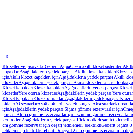
TR
Klozetler ve pisuvarlar
Geberit AquaClean akıllı klozet sistemleri
Akıll
kapakları
Aşağıdakilerin yedek parçası Akıllı klozet kapakları
Klozet se
için
Akıllı klozet kapakları için
Aşağıdakilerin yedek parçası Akıllı kloz
klozetler
Aşağıdakilerin yedek parçası Asma klozetler
Taharet fonksiyon
Klozet kapakları
Klozet kapakları
Aşağıdakilerin yedek parçası Klozet 
klozetler
Yere oturan klozetler
Aşağıdakilerin yedek parçası Yere oturan
Klozet kapakları
Klozet oturakları
Aşağıdakilerin yedek parçası Klozet 
bideler
Aksesuarlar
Aşağıdakilerin yedek parçası Aksesuarlar
Kumanda k
için
Aşağıdakilerin yedek parçası Sigma gömme rezervuarlar için
Omeg
parçası Alpha gömme rezervuarlar için
Twinline gömme rezervuarlar i
kontrolleri
Aşağıdakilerin yedek parçası Elektronik deşarj tetiklemeli kl
cm gömme rezervuar için deşarj tetiklemeli, elektrikli
Geberit Sigma 8 c
tetiklemeli, elektrikli
Geberit Omega 12 cm gömme rezervuar için deşarj 