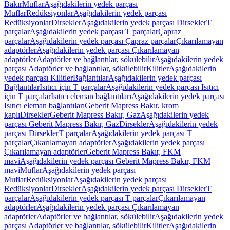
Bakır
Muflar
Aşağıdakilerin yedek parçası
Muflar
Redüksiyonlar
Aşağıdakilerin yedek parçası
Redüksiyonlar
Dirsekler
Aşağıdakilerin yedek parçası Dirsekler
T
parçalar
Aşağıdakilerin yedek parçası T parçalar
Çapraz
parçalar
Aşağıdakilerin yedek parçası Çapraz parçalar
Çıkarılamayan
adaptörler
Aşağıdakilerin yedek parçası Çıkarılamayan
adaptörler
Adaptörler ve bağlantılar, sökülebilir
Aşağıdakilerin yedek
parçası Adaptörler ve bağlantılar, sökülebilir
Kilitler
Aşağıdakilerin
yedek parçası Kilitler
Bağlantılar
Aşağıdakilerin yedek parçası
Bağlantılar
Isıtıcı için T parçalar
Aşağıdakilerin yedek parçası Isıtıcı
için T parçalar
Isıtıcı eleman bağlantıları
Aşağıdakilerin yedek parçası
Isıtıcı eleman bağlantıları
Geberit Mapress Bakır, krom
kaplı
Dirsekler
Geberit Mapress Bakır, Gaz
Aşağıdakilerin yedek
parçası Geberit Mapress Bakır, Gaz
Dirsekler
Aşağıdakilerin yedek
parçası Dirsekler
T parçalar
Aşağıdakilerin yedek parçası T
parçalar
Çıkarılamayan adaptörler
Aşağıdakilerin yedek parçası
Çıkarılamayan adaptörler
Geberit Mapress Bakır, FKM
mavi
Aşağıdakilerin yedek parçası Geberit Mapress Bakır, FKM
mavi
Muflar
Aşağıdakilerin yedek parçası
Muflar
Redüksiyonlar
Aşağıdakilerin yedek parçası
Redüksiyonlar
Dirsekler
Aşağıdakilerin yedek parçası Dirsekler
T
parçalar
Aşağıdakilerin yedek parçası T parçalar
Çıkarılamayan
adaptörler
Aşağıdakilerin yedek parçası Çıkarılamayan
adaptörler
Adaptörler ve bağlantılar, sökülebilir
Aşağıdakilerin yedek
parçası Adaptörler ve bağlantılar, sökülebilir
Kilitler
Aşağıdakilerin