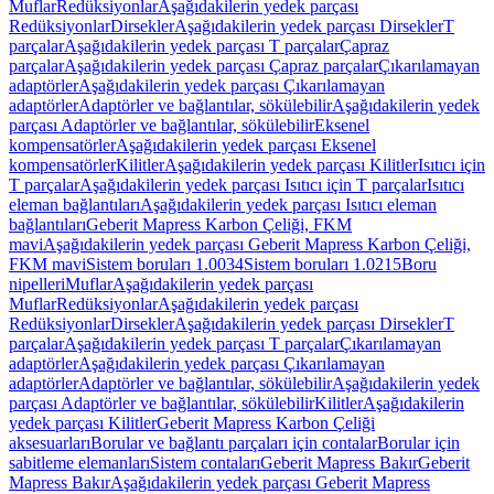
Muflar
Redüksiyonlar
Aşağıdakilerin yedek parçası
Redüksiyonlar
Dirsekler
Aşağıdakilerin yedek parçası Dirsekler
T
parçalar
Aşağıdakilerin yedek parçası T parçalar
Çapraz
parçalar
Aşağıdakilerin yedek parçası Çapraz parçalar
Çıkarılamayan
adaptörler
Aşağıdakilerin yedek parçası Çıkarılamayan
adaptörler
Adaptörler ve bağlantılar, sökülebilir
Aşağıdakilerin yedek
parçası Adaptörler ve bağlantılar, sökülebilir
Eksenel
kompensatörler
Aşağıdakilerin yedek parçası Eksenel
kompensatörler
Kilitler
Aşağıdakilerin yedek parçası Kilitler
Isıtıcı için
T parçalar
Aşağıdakilerin yedek parçası Isıtıcı için T parçalar
Isıtıcı
eleman bağlantıları
Aşağıdakilerin yedek parçası Isıtıcı eleman
bağlantıları
Geberit Mapress Karbon Çeliği, FKM
mavi
Aşağıdakilerin yedek parçası Geberit Mapress Karbon Çeliği,
FKM mavi
Sistem boruları 1.0034
Sistem boruları 1.0215
Boru
nipelleri
Muflar
Aşağıdakilerin yedek parçası
Muflar
Redüksiyonlar
Aşağıdakilerin yedek parçası
Redüksiyonlar
Dirsekler
Aşağıdakilerin yedek parçası Dirsekler
T
parçalar
Aşağıdakilerin yedek parçası T parçalar
Çıkarılamayan
adaptörler
Aşağıdakilerin yedek parçası Çıkarılamayan
adaptörler
Adaptörler ve bağlantılar, sökülebilir
Aşağıdakilerin yedek
parçası Adaptörler ve bağlantılar, sökülebilir
Kilitler
Aşağıdakilerin
yedek parçası Kilitler
Geberit Mapress Karbon Çeliği
aksesuarları
Borular ve bağlantı parçaları için contalar
Borular için
sabitleme elemanları
Sistem contaları
Geberit Mapress Bakır
Geberit
Mapress Bakır
Aşağıdakilerin yedek parçası Geberit Mapress