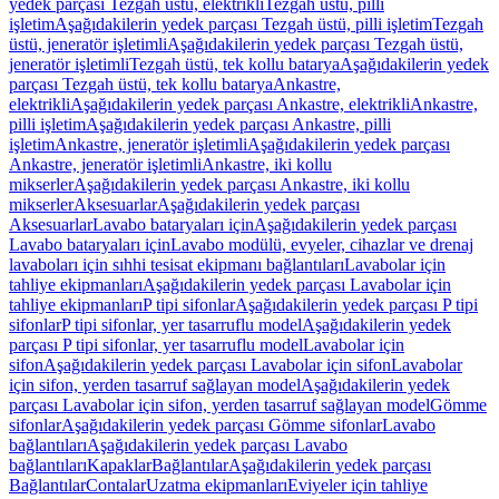
yedek parçası Tezgah üstü, elektrikli
Tezgah üstü, pilli
işletim
Aşağıdakilerin yedek parçası Tezgah üstü, pilli işletim
Tezgah
üstü, jeneratör işletimli
Aşağıdakilerin yedek parçası Tezgah üstü,
jeneratör işletimli
Tezgah üstü, tek kollu batarya
Aşağıdakilerin yedek
parçası Tezgah üstü, tek kollu batarya
Ankastre,
elektrikli
Aşağıdakilerin yedek parçası Ankastre, elektrikli
Ankastre,
pilli işletim
Aşağıdakilerin yedek parçası Ankastre, pilli
işletim
Ankastre, jeneratör işletimli
Aşağıdakilerin yedek parçası
Ankastre, jeneratör işletimli
Ankastre, iki kollu
mikserler
Aşağıdakilerin yedek parçası Ankastre, iki kollu
mikserler
Aksesuarlar
Aşağıdakilerin yedek parçası
Aksesuarlar
Lavabo bataryaları için
Aşağıdakilerin yedek parçası
Lavabo bataryaları için
Lavabo modülü, evyeler, cihazlar ve drenaj
lavaboları için sıhhi tesisat ekipmanı bağlantıları
Lavabolar için
tahliye ekipmanları
Aşağıdakilerin yedek parçası Lavabolar için
tahliye ekipmanları
P tipi sifonlar
Aşağıdakilerin yedek parçası P tipi
sifonlar
P tipi sifonlar, yer tasarruflu model
Aşağıdakilerin yedek
parçası P tipi sifonlar, yer tasarruflu model
Lavabolar için
sifon
Aşağıdakilerin yedek parçası Lavabolar için sifon
Lavabolar
için sifon, yerden tasarruf sağlayan model
Aşağıdakilerin yedek
parçası Lavabolar için sifon, yerden tasarruf sağlayan model
Gömme
sifonlar
Aşağıdakilerin yedek parçası Gömme sifonlar
Lavabo
bağlantıları
Aşağıdakilerin yedek parçası Lavabo
bağlantıları
Kapaklar
Bağlantılar
Aşağıdakilerin yedek parçası
Bağlantılar
Contalar
Uzatma ekipmanları
Eviyeler için tahliye