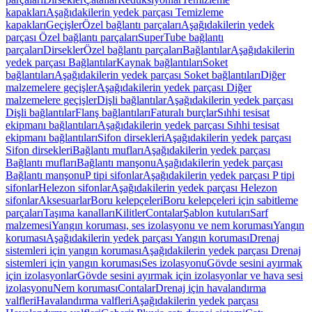
kapakları
Aşağıdakilerin yedek parçası Temizleme
kapakları
Geçişler
Özel bağlantı parçaları
Aşağıdakilerin yedek
parçası Özel bağlantı parçaları
SuperTube bağlantı
parçaları
Dirsekler
Özel bağlantı parçaları
Bağlantılar
Aşağıdakilerin
yedek parçası Bağlantılar
Kaynak bağlantıları
Soket
bağlantıları
Aşağıdakilerin yedek parçası Soket bağlantıları
Diğer
malzemelere geçişler
Aşağıdakilerin yedek parçası Diğer
malzemelere geçişler
Dişli bağlantılar
Aşağıdakilerin yedek parçası
Dişli bağlantılar
Flanş bağlantıları
Faturalı burçlar
Sıhhi tesisat
ekipmanı bağlantıları
Aşağıdakilerin yedek parçası Sıhhi tesisat
ekipmanı bağlantıları
Sifon dirsekleri
Aşağıdakilerin yedek parçası
Sifon dirsekleri
Bağlantı mufları
Aşağıdakilerin yedek parçası
Bağlantı mufları
Bağlantı manşonu
Aşağıdakilerin yedek parçası
Bağlantı manşonu
P tipi sifonlar
Aşağıdakilerin yedek parçası P tipi
sifonlar
Helezon sifonlar
Aşağıdakilerin yedek parçası Helezon
sifonlar
Aksesuarlar
Boru kelepçeleri
Boru kelepçeleri için sabitleme
parçaları
Taşıma kanalları
Kilitler
Contalar
Şablon kutuları
Sarf
malzemesi
Yangın koruması, ses izolasyonu ve nem koruması
Yangın
koruması
Aşağıdakilerin yedek parçası Yangın koruması
Drenaj
sistemleri için yangın koruması
Aşağıdakilerin yedek parçası Drenaj
sistemleri için yangın koruması
Ses izolasyonu
Gövde sesini ayırmak
için izolasyonlar
Gövde sesini ayırmak için izolasyonlar ve hava sesi
izolasyonu
Nem koruması
Contalar
Drenaj için havalandırma
valfleri
Havalandırma valfleri
Aşağıdakilerin yedek parçası