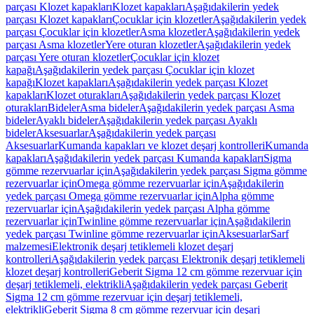
parçası Klozet kapakları
Klozet kapakları
Aşağıdakilerin yedek
parçası Klozet kapakları
Çocuklar için klozetler
Aşağıdakilerin yedek
parçası Çocuklar için klozetler
Asma klozetler
Aşağıdakilerin yedek
parçası Asma klozetler
Yere oturan klozetler
Aşağıdakilerin yedek
parçası Yere oturan klozetler
Çocuklar için klozet
kapağı
Aşağıdakilerin yedek parçası Çocuklar için klozet
kapağı
Klozet kapakları
Aşağıdakilerin yedek parçası Klozet
kapakları
Klozet oturakları
Aşağıdakilerin yedek parçası Klozet
oturakları
Bideler
Asma bideler
Aşağıdakilerin yedek parçası Asma
bideler
Ayaklı bideler
Aşağıdakilerin yedek parçası Ayaklı
bideler
Aksesuarlar
Aşağıdakilerin yedek parçası
Aksesuarlar
Kumanda kapakları ve klozet deşarj kontrolleri
Kumanda
kapakları
Aşağıdakilerin yedek parçası Kumanda kapakları
Sigma
gömme rezervuarlar için
Aşağıdakilerin yedek parçası Sigma gömme
rezervuarlar için
Omega gömme rezervuarlar için
Aşağıdakilerin
yedek parçası Omega gömme rezervuarlar için
Alpha gömme
rezervuarlar için
Aşağıdakilerin yedek parçası Alpha gömme
rezervuarlar için
Twinline gömme rezervuarlar için
Aşağıdakilerin
yedek parçası Twinline gömme rezervuarlar için
Aksesuarlar
Sarf
malzemesi
Elektronik deşarj tetiklemeli klozet deşarj
kontrolleri
Aşağıdakilerin yedek parçası Elektronik deşarj tetiklemeli
klozet deşarj kontrolleri
Geberit Sigma 12 cm gömme rezervuar için
deşarj tetiklemeli, elektrikli
Aşağıdakilerin yedek parçası Geberit
Sigma 12 cm gömme rezervuar için deşarj tetiklemeli,
elektrikli
Geberit Sigma 8 cm gömme rezervuar için deşarj