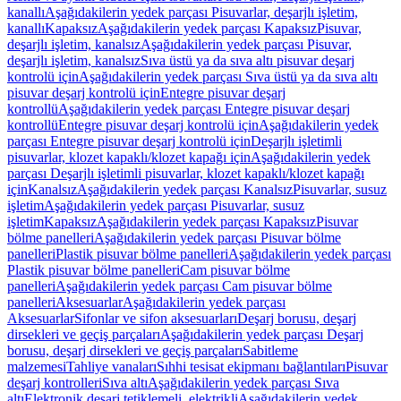
kanallı
Aşağıdakilerin yedek parçası Pisuvarlar, deşarjlı işletim,
kanallı
Kapaksız
Aşağıdakilerin yedek parçası Kapaksız
Pisuvar,
deşarjlı işletim, kanalsız
Aşağıdakilerin yedek parçası Pisuvar,
deşarjlı işletim, kanalsız
Sıva üstü ya da sıva altı pisuvar deşarj
kontrolü için
Aşağıdakilerin yedek parçası Sıva üstü ya da sıva altı
pisuvar deşarj kontrolü için
Entegre pisuvar deşarj
kontrollü
Aşağıdakilerin yedek parçası Entegre pisuvar deşarj
kontrollü
Entegre pisuvar deşarj kontrolü için
Aşağıdakilerin yedek
parçası Entegre pisuvar deşarj kontrolü için
Deşarjlı işletimli
pisuvarlar, klozet kapaklı/klozet kapağı için
Aşağıdakilerin yedek
parçası Deşarjlı işletimli pisuvarlar, klozet kapaklı/klozet kapağı
için
Kanalsız
Aşağıdakilerin yedek parçası Kanalsız
Pisuvarlar, susuz
işletim
Aşağıdakilerin yedek parçası Pisuvarlar, susuz
işletim
Kapaksız
Aşağıdakilerin yedek parçası Kapaksız
Pisuvar
bölme panelleri
Aşağıdakilerin yedek parçası Pisuvar bölme
panelleri
Plastik pisuvar bölme panelleri
Aşağıdakilerin yedek parçası
Plastik pisuvar bölme panelleri
Cam pisuvar bölme
panelleri
Aşağıdakilerin yedek parçası Cam pisuvar bölme
panelleri
Aksesuarlar
Aşağıdakilerin yedek parçası
Aksesuarlar
Sifonlar ve sifon aksesuarları
Deşarj borusu, deşarj
dirsekleri ve geçiş parçaları
Aşağıdakilerin yedek parçası Deşarj
borusu, deşarj dirsekleri ve geçiş parçaları
Sabitleme
malzemesi
Tahliye vanaları
Sıhhi tesisat ekipmanı bağlantıları
Pisuvar
deşarj kontrolleri
Sıva altı
Aşağıdakilerin yedek parçası Sıva
altı
Elektronik deşarj tetiklemeli, elektrikli
Aşağıdakilerin yedek