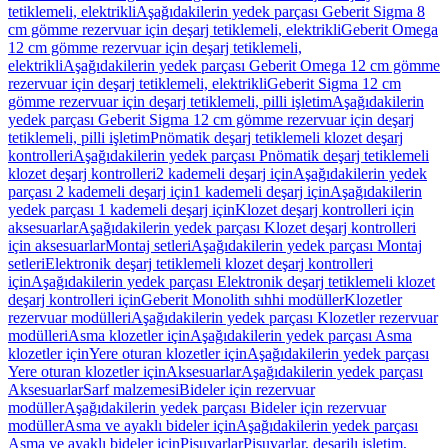
tetiklemeli, elektrikli
Aşağıdakilerin yedek parçası Geberit Sigma 8
cm gömme rezervuar için deşarj tetiklemeli, elektrikli
Geberit Omega
12 cm gömme rezervuar için deşarj tetiklemeli,
elektrikli
Aşağıdakilerin yedek parçası Geberit Omega 12 cm gömme
rezervuar için deşarj tetiklemeli, elektrikli
Geberit Sigma 12 cm
gömme rezervuar için deşarj tetiklemeli, pilli işletim
Aşağıdakilerin
yedek parçası Geberit Sigma 12 cm gömme rezervuar için deşarj
tetiklemeli, pilli işletim
Pnömatik deşarj tetiklemeli klozet deşarj
kontrolleri
Aşağıdakilerin yedek parçası Pnömatik deşarj tetiklemeli
klozet deşarj kontrolleri
2 kademeli deşarj için
Aşağıdakilerin yedek
parçası 2 kademeli deşarj için
1 kademeli deşarj için
Aşağıdakilerin
yedek parçası 1 kademeli deşarj için
Klozet deşarj kontrolleri için
aksesuarlar
Aşağıdakilerin yedek parçası Klozet deşarj kontrolleri
için aksesuarlar
Montaj setleri
Aşağıdakilerin yedek parçası Montaj
setleri
Elektronik deşarj tetiklemeli klozet deşarj kontrolleri
için
Aşağıdakilerin yedek parçası Elektronik deşarj tetiklemeli klozet
deşarj kontrolleri için
Geberit Monolith sıhhi modüller
Klozetler
rezervuar modülleri
Aşağıdakilerin yedek parçası Klozetler rezervuar
modülleri
Asma klozetler için
Aşağıdakilerin yedek parçası Asma
klozetler için
Yere oturan klozetler için
Aşağıdakilerin yedek parçası
Yere oturan klozetler için
Aksesuarlar
Aşağıdakilerin yedek parçası
Aksesuarlar
Sarf malzemesi
Bideler için rezervuar
modüller
Aşağıdakilerin yedek parçası Bideler için rezervuar
modüller
Asma ve ayaklı bideler için
Aşağıdakilerin yedek parçası
Asma ve ayaklı bideler için
Pisuvarlar
Pisuvarlar, deşarjlı işletim,