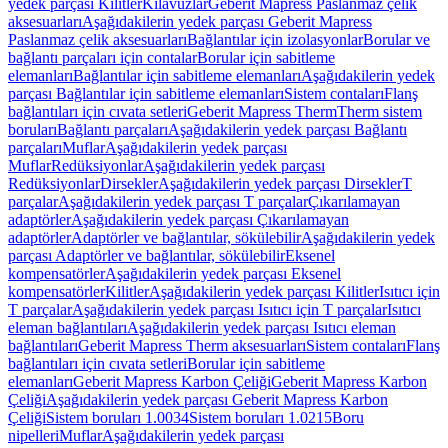
yedek parçası Kilitler
Kılavuzlar
Geberit Mapress Paslanmaz çelik
aksesuarları
Aşağıdakilerin yedek parçası Geberit Mapress
Paslanmaz çelik aksesuarları
Bağlantılar için izolasyonlar
Borular ve
bağlantı parçaları için contalar
Borular için sabitleme
elemanları
Bağlantılar için sabitleme elemanları
Aşağıdakilerin yedek
parçası Bağlantılar için sabitleme elemanları
Sistem contaları
Flanş
bağlantıları için cıvata setleri
Geberit Mapress Therm
Therm sistem
boruları
Bağlantı parçaları
Aşağıdakilerin yedek parçası Bağlantı
parçaları
Muflar
Aşağıdakilerin yedek parçası
Muflar
Redüksiyonlar
Aşağıdakilerin yedek parçası
Redüksiyonlar
Dirsekler
Aşağıdakilerin yedek parçası Dirsekler
T
parçalar
Aşağıdakilerin yedek parçası T parçalar
Çıkarılamayan
adaptörler
Aşağıdakilerin yedek parçası Çıkarılamayan
adaptörler
Adaptörler ve bağlantılar, sökülebilir
Aşağıdakilerin yedek
parçası Adaptörler ve bağlantılar, sökülebilir
Eksenel
kompensatörler
Aşağıdakilerin yedek parçası Eksenel
kompensatörler
Kilitler
Aşağıdakilerin yedek parçası Kilitler
Isıtıcı için
T parçalar
Aşağıdakilerin yedek parçası Isıtıcı için T parçalar
Isıtıcı
eleman bağlantıları
Aşağıdakilerin yedek parçası Isıtıcı eleman
bağlantıları
Geberit Mapress Therm aksesuarları
Sistem contaları
Flanş
bağlantıları için cıvata setleri
Borular için sabitleme
elemanları
Geberit Mapress Karbon Çeliği
Geberit Mapress Karbon
Çeliği
Aşağıdakilerin yedek parçası Geberit Mapress Karbon
Çeliği
Sistem boruları 1.0034
Sistem boruları 1.0215
Boru
nipelleri
Muflar
Aşağıdakilerin yedek parçası