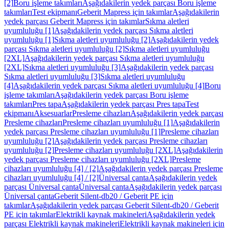
[2]
Boru işleme takımları
Aşağıdakilerin yedek parçası Boru işleme
takımları
Test ekipmanı
Geberit Mapress için takımlar
Aşağıdakilerin
yedek parçası Geberit Mapress için takımlar
Sıkma aletleri
uyumluluğu [1]
Aşağıdakilerin yedek parçası Sıkma aletleri
uyumluluğu [1]
Sıkma aletleri uyumluluğu [2]
Aşağıdakilerin yedek
parçası Sıkma aletleri uyumluluğu [2]
Sıkma aletleri uyumluluğu
[2XL]
Aşağıdakilerin yedek parçası Sıkma aletleri uyumluluğu
[2XL]
Sıkma aletleri uyumluluğu [3]
Aşağıdakilerin yedek parçası
Sıkma aletleri uyumluluğu [3]
Sıkma aletleri uyumluluğu
[4]
Aşağıdakilerin yedek parçası Sıkma aletleri uyumluluğu [4]
Boru
işleme takımları
Aşağıdakilerin yedek parçası Boru işleme
takımları
Pres tapa
Aşağıdakilerin yedek parçası Pres tapa
Test
ekipmanı
Aksesuarlar
Presleme cihazları
Aşağıdakilerin yedek parçası
Presleme cihazları
Presleme cihazları uyumluluğu [1]
Aşağıdakilerin
yedek parçası Presleme cihazları uyumluluğu [1]
Presleme cihazları
uyumluluğu [2]
Aşağıdakilerin yedek parçası Presleme cihazları
uyumluluğu [2]
Presleme cihazları uyumluluğu [2XL]
Aşağıdakilerin
yedek parçası Presleme cihazları uyumluluğu [2XL]
Presleme
cihazları uyumluluğu [4] / [2]
Aşağıdakilerin yedek parçası Presleme
cihazları uyumluluğu [4] / [2]
Üniversal çanta
Aşağıdakilerin yedek
parçası Üniversal çanta
Üniversal çanta
Aşağıdakilerin yedek parçası
Üniversal çanta
Geberit Silent-db20 / Geberit PE için
takımlar
Aşağıdakilerin yedek parçası Geberit Silent-db20 / Geberit
PE için takımlar
Elektrikli kaynak makineleri
Aşağıdakilerin yedek
parçası Elektrikli kaynak makineleri
Elektrikli kaynak makineleri için