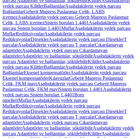
parçası Adaptörler ve bağlantılar, sökülebilir
Kilitler
Aşağıdakilerin
yedek parçası Kilitler
Bağlantılar
Aşağıdakilerin yedek parçası
Bağlantılar
Geberit Mapress Paslanmaz Çelik, LABS
içermez
Aşağıdakilerin yedek parçası Geberit Mapress Paslanmaz
Çelik, LABS içermez
Sistem boruları 1.4401
Aşağıdakilerin yedek
parçası Sistem boruları 1.4401
Muflar
Aşağıdakilerin yedek parçası
Muflar
Redüksiyonlar
Aşağıdakilerin yedek parçası
Redüksiyonlar
Dirsekler
Aşağıdakilerin yedek parçası Dirsekler
T
parçalar
Aşağıdakilerin yedek parçası T parçalar
Çıkarılamayan
adaptörler
Aşağıdakilerin yedek parçası Çıkarılamayan
adaptörler
Adaptörler ve bağlantılar, sökülebilir
Aşağıdakilerin yedek
parçası Adaptörler ve bağlantılar, sökülebilir
Kilitler
Aşağıdakilerin
yedek parçası Kilitler
Bağlantılar
Aşağıdakilerin yedek parçası
Bağlantılar
Eksenel kompensatörler
Aşağıdakilerin yedek parçası
Eksenel kompensatörler
Kılavuzlar
Geberit Mapress Paslanmaz
Çelik, FKM mavi
Aşağıdakilerin yedek parçası Geberit Mapress
Paslanmaz Çelik, FKM mavi
Sistem boruları 1.4401
Aşağıdakilerin
yedek parçası Sistem boruları 1.4401
Boru
nipelleri
Muflar
Aşağıdakilerin yedek parçası
Muflar
Redüksiyonlar
Aşağıdakilerin yedek parçası
Redüksiyonlar
Dirsekler
Aşağıdakilerin yedek parçası Dirsekler
T
parçalar
Aşağıdakilerin yedek parçası T parçalar
Çıkarılamayan
adaptörler
Aşağıdakilerin yedek parçası Çıkarılamayan
adaptörler
Adaptörler ve bağlantılar, sökülebilir
Aşağıdakilerin yedek
parçası Adaptörler ve bağlantılar, sökülebilir
Kilitler
Aşağıdakilerin