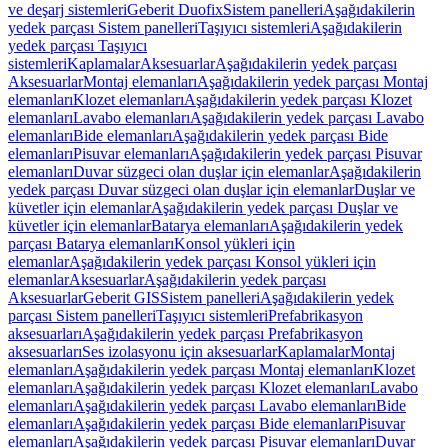
ve deşarj sistemleri
Geberit Duofix
Sistem panelleri
Aşağıdakilerin
yedek parçası Sistem panelleri
Taşıyıcı sistemleri
Aşağıdakilerin
yedek parçası Taşıyıcı
sistemleri
Kaplamalar
Aksesuarlar
Aşağıdakilerin yedek parçası
Aksesuarlar
Montaj elemanları
Aşağıdakilerin yedek parçası Montaj
elemanları
Klozet elemanları
Aşağıdakilerin yedek parçası Klozet
elemanları
Lavabo elemanları
Aşağıdakilerin yedek parçası Lavabo
elemanları
Bide elemanları
Aşağıdakilerin yedek parçası Bide
elemanları
Pisuvar elemanları
Aşağıdakilerin yedek parçası Pisuvar
elemanları
Duvar süzgeci olan duşlar için elemanlar
Aşağıdakilerin
yedek parçası Duvar süzgeci olan duşlar için elemanlar
Duşlar ve
küvetler için elemanlar
Aşağıdakilerin yedek parçası Duşlar ve
küvetler için elemanlar
Batarya elemanları
Aşağıdakilerin yedek
parçası Batarya elemanları
Konsol yükleri için
elemanlar
Aşağıdakilerin yedek parçası Konsol yükleri için
elemanlar
Aksesuarlar
Aşağıdakilerin yedek parçası
Aksesuarlar
Geberit GIS
Sistem panelleri
Aşağıdakilerin yedek
parçası Sistem panelleri
Taşıyıcı sistemleri
Prefabrikasyon
aksesuarları
Aşağıdakilerin yedek parçası Prefabrikasyon
aksesuarları
Ses izolasyonu için aksesuarlar
Kaplamalar
Montaj
elemanları
Aşağıdakilerin yedek parçası Montaj elemanları
Klozet
elemanları
Aşağıdakilerin yedek parçası Klozet elemanları
Lavabo
elemanları
Aşağıdakilerin yedek parçası Lavabo elemanları
Bide
elemanları
Aşağıdakilerin yedek parçası Bide elemanları
Pisuvar
elemanları
Aşağıdakilerin yedek parçası Pisuvar elemanları
Duvar