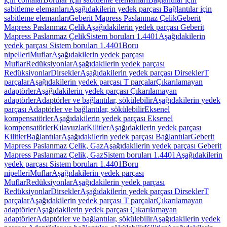
sabitleme elemanları
Aşağıdakilerin yedek parçası Bağlantılar için
sabitleme elemanları
Geberit Mapress Paslanmaz Çelik
Geberit
Mapress Paslanmaz Çelik
Aşağıdakilerin yedek parçası Geberit
Mapress Paslanmaz Çelik
Sistem boruları 1.4401
Aşağıdakilerin
yedek parçası Sistem boruları 1.4401
Boru
nipelleri
Muflar
Aşağıdakilerin yedek parçası
Muflar
Redüksiyonlar
Aşağıdakilerin yedek parçası
Redüksiyonlar
Dirsekler
Aşağıdakilerin yedek parçası Dirsekler
T
parçalar
Aşağıdakilerin yedek parçası T parçalar
Çıkarılamayan
adaptörler
Aşağıdakilerin yedek parçası Çıkarılamayan
adaptörler
Adaptörler ve bağlantılar, sökülebilir
Aşağıdakilerin yedek
parçası Adaptörler ve bağlantılar, sökülebilir
Eksenel
kompensatörler
Aşağıdakilerin yedek parçası Eksenel
kompensatörler
Kılavuzlar
Kilitler
Aşağıdakilerin yedek parçası
Kilitler
Bağlantılar
Aşağıdakilerin yedek parçası Bağlantılar
Geberit
Mapress Paslanmaz Çelik, Gaz
Aşağıdakilerin yedek parçası Geberit
Mapress Paslanmaz Çelik, Gaz
Sistem boruları 1.4401
Aşağıdakilerin
yedek parçası Sistem boruları 1.4401
Boru
nipelleri
Muflar
Aşağıdakilerin yedek parçası
Muflar
Redüksiyonlar
Aşağıdakilerin yedek parçası
Redüksiyonlar
Dirsekler
Aşağıdakilerin yedek parçası Dirsekler
T
parçalar
Aşağıdakilerin yedek parçası T parçalar
Çıkarılamayan
adaptörler
Aşağıdakilerin yedek parçası Çıkarılamayan
adaptörler
Adaptörler ve bağlantılar, sökülebilir
Aşağıdakilerin yedek