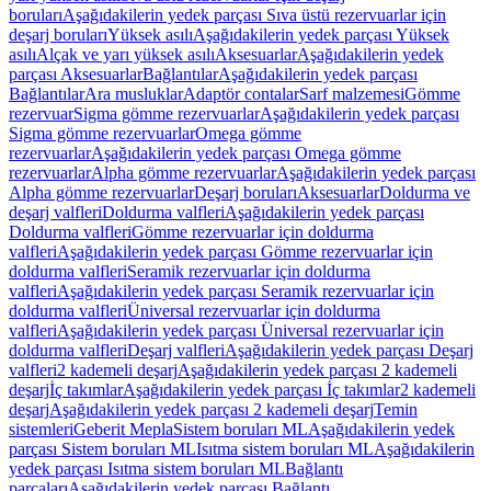
boruları
Aşağıdakilerin yedek parçası Sıva üstü rezervuarlar için
deşarj boruları
Yüksek asılı
Aşağıdakilerin yedek parçası Yüksek
asılı
Alçak ve yarı yüksek asılı
Aksesuarlar
Aşağıdakilerin yedek
parçası Aksesuarlar
Bağlantılar
Aşağıdakilerin yedek parçası
Bağlantılar
Ara musluklar
Adaptör contalar
Sarf malzemesi
Gömme
rezervuar
Sigma gömme rezervuarlar
Aşağıdakilerin yedek parçası
Sigma gömme rezervuarlar
Omega gömme
rezervuarlar
Aşağıdakilerin yedek parçası Omega gömme
rezervuarlar
Alpha gömme rezervuarlar
Aşağıdakilerin yedek parçası
Alpha gömme rezervuarlar
Deşarj boruları
Aksesuarlar
Doldurma ve
deşarj valfleri
Doldurma valfleri
Aşağıdakilerin yedek parçası
Doldurma valfleri
Gömme rezervuarlar için doldurma
valfleri
Aşağıdakilerin yedek parçası Gömme rezervuarlar için
doldurma valfleri
Seramik rezervuarlar için doldurma
valfleri
Aşağıdakilerin yedek parçası Seramik rezervuarlar için
doldurma valfleri
Üniversal rezervuarlar için doldurma
valfleri
Aşağıdakilerin yedek parçası Üniversal rezervuarlar için
doldurma valfleri
Deşarj valfleri
Aşağıdakilerin yedek parçası Deşarj
valfleri
2 kademeli deşarj
Aşağıdakilerin yedek parçası 2 kademeli
deşarj
İç takımlar
Aşağıdakilerin yedek parçası İç takımlar
2 kademeli
deşarj
Aşağıdakilerin yedek parçası 2 kademeli deşarj
Temin
sistemleri
Geberit Mepla
Sistem boruları ML
Aşağıdakilerin yedek
parçası Sistem boruları ML
Isıtma sistem boruları ML
Aşağıdakilerin
yedek parçası Isıtma sistem boruları ML
Bağlantı
parçaları
Aşağıdakilerin yedek parçası Bağlantı