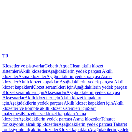
TR
Klozetler ve pisuvarlar
Geberit AquaClean akıllı klozet
sistemleri
Akıllı klozetler
Aşağıdakilerin yedek parçası Akıllı
klozetler
Asma klozetler
Aşağıdakilerin yedek parçası Asma
klozetler
Akıllı klozet kapakları
Aşağıdakilerin yedek parçası Akıllı
klozet kapakları
Klozet seramikleri için
Aşağıdakilerin yedek parçası
Klozet seramikleri için
Aksesuarlar
Aşağıdakilerin yedek parçası
Aksesuarlar
Akıllı klozetler için
Akıllı klozet kapakları
için
Aşağıdakilerin yedek parçası Akıllı klozet kapakları için
Akıllı
klozetler ve komple akıllı klozet sistemleri için
Sarf
malzemesi
Klozetler ve klozet kapakları
Asma
klozetler
Aşağıdakilerin yedek parçası Asma klozetler
Taharet
fonksiyonlu alçak tip klozetler
Aşağıdakilerin yedek parçası Taharet
fonksiyonlu alçak tip klozetler
Klozet kapakları
Aşağıdakilerin yedek