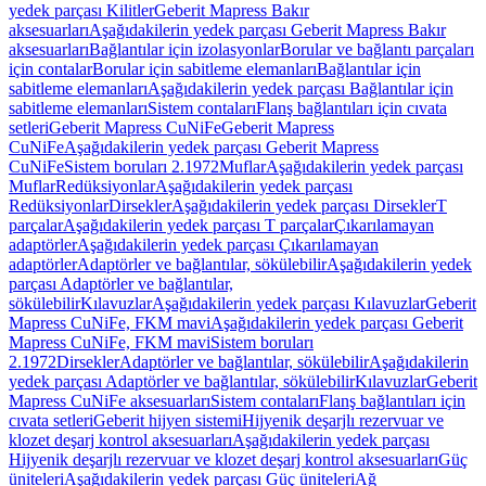
yedek parçası Kilitler
Geberit Mapress Bakır
aksesuarları
Aşağıdakilerin yedek parçası Geberit Mapress Bakır
aksesuarları
Bağlantılar için izolasyonlar
Borular ve bağlantı parçaları
için contalar
Borular için sabitleme elemanları
Bağlantılar için
sabitleme elemanları
Aşağıdakilerin yedek parçası Bağlantılar için
sabitleme elemanları
Sistem contaları
Flanş bağlantıları için cıvata
setleri
Geberit Mapress CuNiFe
Geberit Mapress
CuNiFe
Aşağıdakilerin yedek parçası Geberit Mapress
CuNiFe
Sistem boruları 2.1972
Muflar
Aşağıdakilerin yedek parçası
Muflar
Redüksiyonlar
Aşağıdakilerin yedek parçası
Redüksiyonlar
Dirsekler
Aşağıdakilerin yedek parçası Dirsekler
T
parçalar
Aşağıdakilerin yedek parçası T parçalar
Çıkarılamayan
adaptörler
Aşağıdakilerin yedek parçası Çıkarılamayan
adaptörler
Adaptörler ve bağlantılar, sökülebilir
Aşağıdakilerin yedek
parçası Adaptörler ve bağlantılar,
sökülebilir
Kılavuzlar
Aşağıdakilerin yedek parçası Kılavuzlar
Geberit
Mapress CuNiFe, FKM mavi
Aşağıdakilerin yedek parçası Geberit
Mapress CuNiFe, FKM mavi
Sistem boruları
2.1972
Dirsekler
Adaptörler ve bağlantılar, sökülebilir
Aşağıdakilerin
yedek parçası Adaptörler ve bağlantılar, sökülebilir
Kılavuzlar
Geberit
Mapress CuNiFe aksesuarları
Sistem contaları
Flanş bağlantıları için
cıvata setleri
Geberit hijyen sistemi
Hijyenik deşarjlı rezervuar ve
klozet deşarj kontrol aksesuarları
Aşağıdakilerin yedek parçası
Hijyenik deşarjlı rezervuar ve klozet deşarj kontrol aksesuarları
Güç
üniteleri
Aşağıdakilerin yedek parçası Güç üniteleri
Ağ