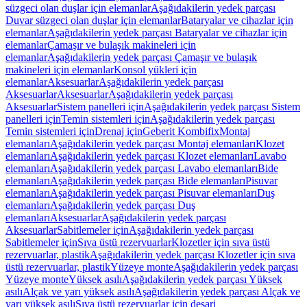
süzgeci olan duşlar için elemanlar
Aşağıdakilerin yedek parçası
Duvar süzgeci olan duşlar için elemanlar
Bataryalar ve cihazlar için
elemanlar
Aşağıdakilerin yedek parçası Bataryalar ve cihazlar için
elemanlar
Çamaşır ve bulaşık makineleri için
elemanlar
Aşağıdakilerin yedek parçası Çamaşır ve bulaşık
makineleri için elemanlar
Konsol yükleri için
elemanlar
Aksesuarlar
Aşağıdakilerin yedek parçası
Aksesuarlar
Aksesuarlar
Aşağıdakilerin yedek parçası
Aksesuarlar
Sistem panelleri için
Aşağıdakilerin yedek parçası Sistem
panelleri için
Temin sistemleri için
Aşağıdakilerin yedek parçası
Temin sistemleri için
Drenaj için
Geberit Kombifix
Montaj
elemanları
Aşağıdakilerin yedek parçası Montaj elemanları
Klozet
elemanları
Aşağıdakilerin yedek parçası Klozet elemanları
Lavabo
elemanları
Aşağıdakilerin yedek parçası Lavabo elemanları
Bide
elemanları
Aşağıdakilerin yedek parçası Bide elemanları
Pisuvar
elemanları
Aşağıdakilerin yedek parçası Pisuvar elemanları
Duş
elemanları
Aşağıdakilerin yedek parçası Duş
elemanları
Aksesuarlar
Aşağıdakilerin yedek parçası
Aksesuarlar
Sabitlemeler için
Aşağıdakilerin yedek parçası
Sabitlemeler için
Sıva üstü rezervuarlar
Klozetler için sıva üstü
rezervuarlar, plastik
Aşağıdakilerin yedek parçası Klozetler için sıva
üstü rezervuarlar, plastik
Yüzeye monte
Aşağıdakilerin yedek parçası
Yüzeye monte
Yüksek asılı
Aşağıdakilerin yedek parçası Yüksek
asılı
Alçak ve yarı yüksek asılı
Aşağıdakilerin yedek parçası Alçak ve
yarı yüksek asılı
Sıva üstü rezervuarlar için deşarj