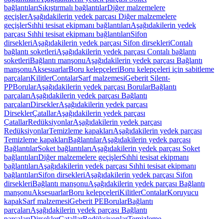
bağlantıları
Sıkıştırmalı bağlantılar
Diğer malzemelere
geçişler
Aşağıdakilerin yedek parçası Diğer malzemelere
geçişler
Sıhhi tesisat ekipmanı bağlantıları
Aşağıdakilerin yedek
parçası Sıhhi tesisat ekipmanı bağlantıları
Sifon
dirsekleri
Aşağıdakilerin yedek parçası Sifon dirsekleri
Contalı
bağlantı soketleri
Aşağıdakilerin yedek parçası Contalı bağlantı
soketleri
Bağlantı manşonu
Aşağıdakilerin yedek parçası Bağlantı
manşonu
Aksesuarlar
Boru kelepçeleri
Boru kelepçeleri için sabitleme
parçaları
Kilitler
Contalar
Sarf malzemesi
Geberit Silent-
PP
Borular
Aşağıdakilerin yedek parçası Borular
Bağlantı
parçaları
Aşağıdakilerin yedek parçası Bağlantı
parçaları
Dirsekler
Aşağıdakilerin yedek parçası
Dirsekler
Çatallar
Aşağıdakilerin yedek parçası
Çatallar
Redüksiyonlar
Aşağıdakilerin yedek parçası
Redüksiyonlar
Temizleme kapakları
Aşağıdakilerin yedek parçası
Temizleme kapakları
Bağlantılar
Aşağıdakilerin yedek parçası
Bağlantılar
Soket bağlantıları
Aşağıdakilerin yedek parçası Soket
bağlantıları
Diğer malzemelere geçişler
Sıhhi tesisat ekipmanı
bağlantıları
Aşağıdakilerin yedek parçası Sıhhi tesisat ekipmanı
bağlantıları
Sifon dirsekleri
Aşağıdakilerin yedek parçası Sifon
dirsekleri
Bağlantı manşonu
Aşağıdakilerin yedek parçası Bağlantı
manşonu
Aksesuarlar
Boru kelepçeleri
Kilitler
Contalar
Koruyucu
kapak
Sarf malzemesi
Geberit PE
Borular
Bağlantı
parçaları
Aşağıdakilerin yedek parçası Bağlantı
parçaları
Dirsekler
Çatallar
Redüksiyonlar
Temizleme