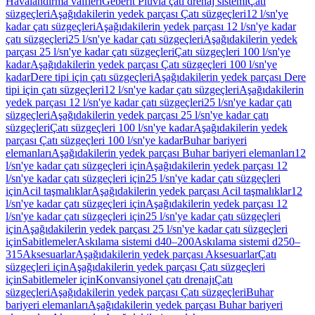
Havalandırma valfleri
Geberit Pluvia çatı drenaj sistemi
Çatı
süzgeçleri
Aşağıdakilerin yedek parçası Çatı süzgeçleri
12 l/sn'ye
kadar çatı süzgeçleri
Aşağıdakilerin yedek parçası 12 l/sn'ye kadar
çatı süzgeçleri
25 l/sn'ye kadar çatı süzgeçleri
Aşağıdakilerin yedek
parçası 25 l/sn'ye kadar çatı süzgeçleri
Çatı süzgeçleri 100 l/sn'ye
kadar
Aşağıdakilerin yedek parçası Çatı süzgeçleri 100 l/sn'ye
kadar
Dere tipi için çatı süzgeçleri
Aşağıdakilerin yedek parçası Dere
tipi için çatı süzgeçleri
12 l/sn'ye kadar çatı süzgeçleri
Aşağıdakilerin
yedek parçası 12 l/sn'ye kadar çatı süzgeçleri
25 l/sn'ye kadar çatı
süzgeçleri
Aşağıdakilerin yedek parçası 25 l/sn'ye kadar çatı
süzgeçleri
Çatı süzgeçleri 100 l/sn'ye kadar
Aşağıdakilerin yedek
parçası Çatı süzgeçleri 100 l/sn'ye kadar
Buhar bariyeri
elemanları
Aşağıdakilerin yedek parçası Buhar bariyeri elemanları
12
l/sn'ye kadar çatı süzgeçleri için
Aşağıdakilerin yedek parçası 12
l/sn'ye kadar çatı süzgeçleri için
25 l/sn'ye kadar çatı süzgeçleri
için
Acil taşmalıklar
Aşağıdakilerin yedek parçası Acil taşmalıklar
12
l/sn'ye kadar çatı süzgeçleri için
Aşağıdakilerin yedek parçası 12
l/sn'ye kadar çatı süzgeçleri için
25 l/sn'ye kadar çatı süzgeçleri
için
Aşağıdakilerin yedek parçası 25 l/sn'ye kadar çatı süzgeçleri
için
Sabitlemeler
Askılama sistemi d40–200
Askılama sistemi d250–
315
Aksesuarlar
Aşağıdakilerin yedek parçası Aksesuarlar
Çatı
süzgeçleri için
Aşağıdakilerin yedek parçası Çatı süzgeçleri
için
Sabitlemeler için
Konvansiyonel çatı drenajı
Çatı
süzgeçleri
Aşağıdakilerin yedek parçası Çatı süzgeçleri
Buhar
bariyeri elemanları
Aşağıdakilerin yedek parçası Buhar bariyeri