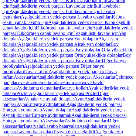
için
Aşağıdakilerin yedek parçası Küçük lavabolar için
Lavabolar
için
Aşağıdakilerin yedek parçası Lavabolar için
İkili lavabolar
için
Aşağıdakilerin yedek parçası İkili lavabolar için
Lavabo
tezgahları
Aşağıdakilerin yedek parçası Lavabo tezgahları
Kabuk
şekilli çanak lavabo için
Aşağıdakilerin yedek parçası Kabuk şekilli
çanak lavabo için
Dikdörtgen çanak lavabo için
Aşağıdakilerin yedek
parçası Dikdörtgen çanak lavabo için
Tezgah üstü lavabo için
Yan
dolaplar
Aşağıdakilerin yedek parçası Yan dolaplar
Alçak yan
dolaplar
Aşağıdakilerin yedek parçası Alçak yan dolaplar
Boy
dolapları
Aşağıdakilerin yedek parçası Boy dolapları
Orta yükseklikte
dolaplar
Aşağıdakilerin yedek parçası Orta yükseklikte dolaplar
Boy
dolapları
Aşağıdakilerin yedek parçası Boy dolapları
Diğer banyo
mobilyaları
Aşağıdakilerin yedek parçası Diğer banyo
mobilyaları
Duvar rafları
Aşağıdakilerin yedek parçası Duvar
rafları
Aksesuarlar
Aşağıdakilerin yedek parçası Aksesuarlar
Çekmece
parçaları ve düzenleme kutuları
Havlu askısı ve havlu
kancası
Aydınlatma elemanları
Batarya kolları
Ayak setleri
Manyetik
tahtalar
Prizler
Aşağıdakilerin yedek parçası Prizler
Diğer
aksesuarlar
Aynalar ve aynalı dolaplar
Ayna
Aşağıdakilerin yedek
parçası Ayna
Entegre aydınlatmalı
Aşağıdakilerin yedek parçası
Entegre aydınlatmalı
Aynalı dolaplar
Aşağıdakilerin yedek parçası
Aynalı dolaplar
Entegre aydınlatmalı
Aşağıdakilerin yedek parçası
Entegre aydınlatmalı
Aksesuarlar
Aydınlatma elemanları
Diğer
aksesuarlar
Bataryalar
Lavabo bataryaları
Aşağıdakilerin yedek
parçası Lavabo bataryaları
Tezgah üstü, elektrikli
Aşağıdakilerin