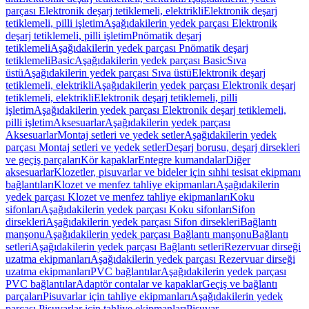
parçası Elektronik deşarj tetiklemeli, elektrikli
Elektronik deşarj
tetiklemeli, pilli işletim
Aşağıdakilerin yedek parçası Elektronik
deşarj tetiklemeli, pilli işletim
Pnömatik deşarj
tetiklemeli
Aşağıdakilerin yedek parçası Pnömatik deşarj
tetiklemeli
Basic
Aşağıdakilerin yedek parçası Basic
Sıva
üstü
Aşağıdakilerin yedek parçası Sıva üstü
Elektronik deşarj
tetiklemeli, elektrikli
Aşağıdakilerin yedek parçası Elektronik deşarj
tetiklemeli, elektrikli
Elektronik deşarj tetiklemeli, pilli
işletim
Aşağıdakilerin yedek parçası Elektronik deşarj tetiklemeli,
pilli işletim
Aksesuarlar
Aşağıdakilerin yedek parçası
Aksesuarlar
Montaj setleri ve yedek setler
Aşağıdakilerin yedek
parçası Montaj setleri ve yedek setler
Deşarj borusu, deşarj dirsekleri
ve geçiş parçaları
Kör kapaklar
Entegre kumandalar
Diğer
aksesuarlar
Klozetler, pisuvarlar ve bideler için sıhhi tesisat ekipmanı
bağlantıları
Klozet ve menfez tahliye ekipmanları
Aşağıdakilerin
yedek parçası Klozet ve menfez tahliye ekipmanları
Koku
sifonları
Aşağıdakilerin yedek parçası Koku sifonları
Sifon
dirsekleri
Aşağıdakilerin yedek parçası Sifon dirsekleri
Bağlantı
manşonu
Aşağıdakilerin yedek parçası Bağlantı manşonu
Bağlantı
setleri
Aşağıdakilerin yedek parçası Bağlantı setleri
Rezervuar dirseği
uzatma ekipmanları
Aşağıdakilerin yedek parçası Rezervuar dirseği
uzatma ekipmanları
PVC bağlantılar
Aşağıdakilerin yedek parçası
PVC bağlantılar
Adaptör contalar ve kapaklar
Geçiş ve bağlantı
parçaları
Pisuvarlar için tahliye ekipmanları
Aşağıdakilerin yedek
parçası Pisuvarlar için tahliye ekipmanları
Pisuvar