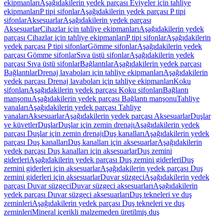
ekipmanları
Aşağıdakilerin yedek parçası Eviyeler için tahliye
ekipmanları
P tipi sifonlar
Aşağıdakilerin yedek parçası P tipi
sifonlar
Aksesuarlar
Aşağıdakilerin yedek parçası
Aksesuarlar
Cihazlar için tahliye ekipmanları
Aşağıdakilerin yedek
parçası Cihazlar için tahliye ekipmanları
P tipi sifonlar
Aşağıdakilerin
yedek parçası P tipi sifonlar
Gömme sifonlar
Aşağıdakilerin yedek
parçası Gömme sifonlar
Sıva üstü sifonlar
Aşağıdakilerin yedek
parçası Sıva üstü sifonlar
Bağlantılar
Aşağıdakilerin yedek parçası
Bağlantılar
Drenaj lavaboları için tahliye ekipmanları
Aşağıdakilerin
yedek parçası Drenaj lavaboları için tahliye ekipmanları
Koku
sifonları
Aşağıdakilerin yedek parçası Koku sifonları
Bağlantı
manşonu
Aşağıdakilerin yedek parçası Bağlantı manşonu
Tahliye
vanaları
Aşağıdakilerin yedek parçası Tahliye
vanaları
Aksesuarlar
Aşağıdakilerin yedek parçası Aksesuarlar
Duşlar
ve küvetler
Duşlar
Duşlar için zemin drenajı
Aşağıdakilerin yedek
parçası Duşlar için zemin drenajı
Duş kanalları
Aşağıdakilerin yedek
parçası Duş kanalları
Duş kanalları için aksesuarlar
Aşağıdakilerin
yedek parçası Duş kanalları için aksesuarlar
Duş zemini
giderleri
Aşağıdakilerin yedek parçası Duş zemini giderleri
Duş
zemini giderleri için aksesuarlar
Aşağıdakilerin yedek parçası Duş
zemini giderleri için aksesuarlar
Duvar süzgeci
Aşağıdakilerin yedek
parçası Duvar süzgeci
Duvar süzgeci aksesuarları
Aşağıdakilerin
yedek parçası Duvar süzgeci aksesuarları
Duş tekneleri ve duş
zeminleri
Aşağıdakilerin yedek parçası Duş tekneleri ve duş
zeminleri
Mineral içerikli malzemeden üretilmiş duş