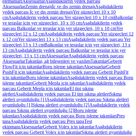
elemanları
Aksesuarlar
Aşağıdakilerin yedek parçası
Aksesuarlar
Zemin drenajı
İç ve dış zemin drenajı
Aşağıdakilerin
yedek parçası İç ve dış zemin drenajı
Yer süzgeçleri 10 x 10
cm
Aşağıdakilerin yedek parçası Yer süzgeçleri 10 x 10 cm
Balkonlar
ve teraslar için yer süzgeçleri, 10 x 10 cm
Aşağıdakilerin yedek
parçası Balkonlar ve teraslar için yer süzgeçleri, 10 x 10 cm
Yer
süzgeçleri 12 x 12 cm
Aşağıdakilerin yedek parçası Yer süzgeçleri 12
x 12 cm
Yer süzgeçleri 13 x 13 cm
Aşağıdakilerin yedek parçası Yer
süzgeçleri 13 x 13 cm
Balkonlar ve teraslar için yer süzgeçleri, 13 x
13 cm
Aşağıdakilerin yedek parçası Balkonlar ve teraslar için yer
süzgeçleri, 13 x 13 cm
Aksesuarlar
Aşağıdakilerin yedek parçası
Aksesuarlar
Takımlar, ağ bileşenleri ve yazılım
Takımlar
Geberit
FlowFit için takımlar
Boru işleme takımları
Aksesuarlar
Geberit
PushFit için takımlar
Aşağıdakilerin yedek parçası Geberit PushFit
için takımlar
Boru işleme takımları
Aşağıdakilerin yedek parçası Boru
işleme takımları
Geberit Mepla için takımlar
Aşağıdakilerin yedek
parçası Geberit Mepla için takımlar
El tipi sıkma
aletleri
Aşağıdakilerin yedek parçası El tipi sıkma aletleri
Sıkma
aletleri uyumluluğu [1]
Aşağıdakilerin yedek parçası Sıkma aletleri
uyumluluğu [1]
Sıkma aletleri uyumluluğu [2]
Aşağıdakilerin yedek
parçası Sıkma aletleri uyumluluğu [2]
Boru işleme
takımları
Aşağıdakilerin yedek parçası Boru işleme takımları
Pres
tapa
Aşağıdakilerin yedek parçası Pres tapa
Test
ekipmanı
Aksesuarlar
Geberit Volex için takımlar
Aşağıdakilerin
yedek parçası Geberit Volex için takımlar
Sıkma aletleri uyumluluğu