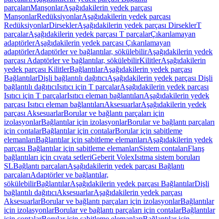
parçaları
Manşonlar
Aşağıdakilerin yedek parçası
Manşonlar
Redüksiyonlar
Aşağıdakilerin yedek parçası
Redüksiyonlar
Dirsekler
Aşağıdakilerin yedek parçası Dirsekler
T
parçalar
Aşağıdakilerin yedek parçası T parçalar
Çıkarılamayan
adaptörler
Aşağıdakilerin yedek parçası Çıkarılamayan
adaptörler
Adaptörler ve bağlantılar, sökülebilir
Aşağıdakilerin yedek
parçası Adaptörler ve bağlantılar, sökülebilir
Kilitler
Aşağıdakilerin
yedek parçası Kilitler
Bağlantılar
Aşağıdakilerin yedek parçası
Bağlantılar
Dişli bağlantılı dağıtıcı
Aşağıdakilerin yedek parçası Dişli
bağlantılı dağıtıcı
Isıtıcı için T parçalar
Aşağıdakilerin yedek parçası
Isıtıcı için T parçalar
Isıtıcı eleman bağlantıları
Aşağıdakilerin yedek
parçası Isıtıcı eleman bağlantıları
Aksesuarlar
Aşağıdakilerin yedek
parçası Aksesuarlar
Borular ve bağlantı parçaları için
izolasyonlar
Bağlantılar için izolasyonlar
Borular ve bağlantı parçaları
için contalar
Bağlantılar için contalar
Borular için sabitleme
elemanları
Bağlantılar için sabitleme elemanları
Aşağıdakilerin yedek
parçası Bağlantılar için sabitleme elemanları
Sistem contaları
Flanş
bağlantıları için cıvata setleri
Geberit Volex
Isıtma sistem boruları
SL
Bağlantı parçaları
Aşağıdakilerin yedek parçası Bağlantı
parçaları
Adaptörler ve bağlantılar,
sökülebilir
Bağlantılar
Aşağıdakilerin yedek parçası Bağlantılar
Dişli
bağlantılı dağıtıcı
Aksesuarlar
Aşağıdakilerin yedek parçası
Aksesuarlar
Borular ve bağlantı parçaları için izolasyonlar
Bağlantılar
için izolasyonlar
Borular ve bağlantı parçaları için contalar
Bağlantılar
için contalar
Borular için sabitleme elemanları
Bağlantılar için