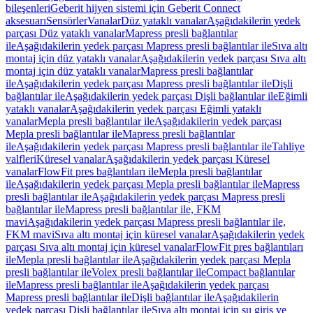
bileşenleri
Geberit hijyen sistemi için Geberit Connect
aksesuarı
Sensörler
Vanalar
Düz yataklı vanalar
Aşağıdakilerin yedek
parçası Düz yataklı vanalar
Mapress presli bağlantılar
ile
Aşağıdakilerin yedek parçası Mapress presli bağlantılar ile
Sıva altı
montaj için düz yataklı vanalar
Aşağıdakilerin yedek parçası Sıva altı
montaj için düz yataklı vanalar
Mapress presli bağlantılar
ile
Aşağıdakilerin yedek parçası Mapress presli bağlantılar ile
Dişli
bağlantılar ile
Aşağıdakilerin yedek parçası Dişli bağlantılar ile
Eğimli
yataklı vanalar
Aşağıdakilerin yedek parçası Eğimli yataklı
vanalar
Mepla presli bağlantılar ile
Aşağıdakilerin yedek parçası
Mepla presli bağlantılar ile
Mapress presli bağlantılar
ile
Aşağıdakilerin yedek parçası Mapress presli bağlantılar ile
Tahliye
valfleri
Küresel vanalar
Aşağıdakilerin yedek parçası Küresel
vanalar
FlowFit pres bağlantıları ile
Mepla presli bağlantılar
ile
Aşağıdakilerin yedek parçası Mepla presli bağlantılar ile
Mapress
presli bağlantılar ile
Aşağıdakilerin yedek parçası Mapress presli
bağlantılar ile
Mapress presli bağlantılar ile, FKM
mavi
Aşağıdakilerin yedek parçası Mapress presli bağlantılar ile,
FKM mavi
Sıva altı montaj için küresel vanalar
Aşağıdakilerin yedek
parçası Sıva altı montaj için küresel vanalar
FlowFit pres bağlantıları
ile
Mepla presli bağlantılar ile
Aşağıdakilerin yedek parçası Mepla
presli bağlantılar ile
Volex presli bağlantılar ile
Compact bağlantılar
ile
Mapress presli bağlantılar ile
Aşağıdakilerin yedek parçası
Mapress presli bağlantılar ile
Dişli bağlantılar ile
Aşağıdakilerin
yedek parçası Dişli bağlantılar ile
Sıva altı montaj için su giriş ve