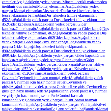
zeminleri
Aşağıdakilerin yedek parçası Mineral içerikli malzemeden
üretilmiş duş zeminleri
Montaj elemanları
Aşağıdakilerin yedek
parçası Montaj elemanları
Aksesuarlar
Duşlar ve küvetler için sıhhi
tesisat ekipmanı bağlantıları
Duş tekneleri tahliye ekipmanları,
d52
Aşağıdakilerin yedek parçası Duş tekneleri tahliye ekipmanları,
d52
Gider kapaksız
Aşağıdakilerin yedek parçası Gider
kapaksız
Gider kapağı
Aşağıdakilerin yedek parçası Gider kapağı
Duş
tekneleri tahliye ekipmanları, d62
Aşağıdakilerin yedek parçası Duş
tekneleri tahliye ekipmanları, d62
Gider kapaksız
Aşağıdakilerin
yedek parçası Gider kapaksız
Gider kapağı
Aşağıdakilerin yedek
parçası Gider kapağı
Duş tekneleri tahliye ekipmanları,
d90
Aşağıdakilerin yedek parçası Duş tekneleri tahliye ekipmanları,
d90
Gider kapaklı
Aşağıdakilerin yedek parçası Gider kapaklı
Gider
kapaksız
Aşağıdakilerin yedek parçası Gider kapaksız
Gider
kapağı
Aşağıdakilerin yedek parçası Gider kapağı
Küvetler tahliye
ekipmanları, d52
Aşağıdakilerin yedek parçası Küvetler tahliye
ekipmanları, d52
Çevirmeli
Aşağıdakilerin yedek parçası
Çevirmeli
Çevirmeli için hazır montaj setleri
Aşağıdakilerin yedek
parçası Çevirmeli için hazır montaj setleri
Çevirmeli ve
girişli
Aşağıdakilerin yedek parçası Çevirmeli ve girişli
Çevirmeli ve
giriş için hazır montaj setleri
Aşağıdakilerin yedek parçası Çevirmeli
ve giriş için hazır montaj setleri
PushControl basmalı
kumandalı
Aşağıdakilerin yedek parçası PushControl basmalı
kumandalı
Valf tapalı
Aşağıdakilerin yedek parçası Valf tapalı
Küvet
tahliye ekipmanları aksesuarları
Bağlantı setleri
Su bağlantıları
Montaj