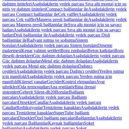
dağıtım üniteleri
Aşağıdakilerin yedek parçası Sıva altı montaj için su
giriş ve dağıtım üniteleri
Compact bağlantılar ile
Aşağıdakilerin yedek
parçası Compact bağlantılar ile
Çek valfler
Aşağıdakilerin yedek
parçası Çek valfler
Mapress presli bağlantılar ile
Aşağıdakilerin yedek
parçası Mapress presli bağlantılar ile
Sıva altı montaj için su sayacı
hatları
Aşağıdakilerin yedek parçası Sıva altı montaj için su sayacı
hatları
Dişli bağlantılar ile
Aşağıdakilerin yedek parçası Dişli
bağlantılar ile
Radyant ısıtma ve soğutma
Sistem
boruları
Aşağıdakilerin yedek parçası Sistem boruları
Döşeme
malzemesi
Kenar yalıtım şeritleri
Boru zımbaları
Beton katkıları
Boru
dirseği destekleri
Güç dağıtım dolapları
Aşağıdakilerin yedek parçası
Güç dağıtım dolapları
Metal güç dağıtım dolapları
Aşağıdakilerin
yedek parçası Metal güç dağıtım dolapları
Dağıtıcı
çeşitleri
Aşağıdakilerin yedek parçası Dağıtıcı çeşitleri
Yerden ısıtma
için manifold
Aşağıdakilerin yedek parçası Yerden ısıtma için
manifold
Küresel vanalar
Geçişler
Kontrol elemanları
Ayar
tahrikleri
Oda termostatları
Ana regülatör
Bina drenaj
sistemleri
Geberit Silent-db20
Borular
Bağlantı
parçaları
Aşağıdakilerin yedek parçası Bağlantı
parçaları
Dirsekler
Çatallar
Aşağıdakilerin yedek parçası
Çatallar
Redüksiyonlar
Temizleme kapakları
Aşağıdakilerin yedek
parçası Temizleme kapakları
SuperTube bağlantı
parçaları
Dirsekler
Özel bağlantı parçaları
Bağlantılar
Aşağıdakilerin
yedek parçası Bağlantılar
Kaynak bağlantıları
Soket
bağlantıları
Aşağıdakilerin yedek parçası Soket